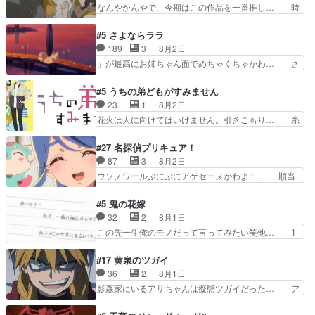
にデレるルディが完全に親バカで微… サラとは会
なんやかんやで、今期はこの作品を一番推し… 時
氏容姿も評価してし…
ってほしいちゃんとした別れ方し… サラは未練0
給50円じゃ借金は減らない(^_^;サ… 葵ちゃん可
だと言っていたけど人の気持ち… 実は結構好きな
愛すぎるな楠木ともりちゃんのね… デフォルメさ
#5 さよならララ
キャラモヤモヤする別れ方だ… 役で出演させてい
れた表情が特に多かったのが印… 葵＆茜の回も良
189
3
8月2日
ただきました！よろしくお… 毎クールメインヒロ
きでした。あの証拠写真、ひ… 互いが互いのこと
」が最高にお姉ちゃん面でめちゃくちゃかわ… さ
インを好きになっちゃう…
を想っているのにすれ違っ… 第５話をｄアニメス
すがに割れた窓ガラスの弁償は求められた… 逡巡
トアで視聴しました。視… 葵ちゃんに〝瑞佳ちゃ
を振り切ってみんなに謝ったララの思い… 仕事に
#5 うちの弟どもがすみません
んと練習したい〟と言… 本当この作品は「キャ
馴染めない辺り観ていて苦しいところ… ララちゃ
23
1
8月2日
ラ」を活かすのがうま… みずかちゃんの介入で双
んの事情はもう少し皆に話して良い… ララと茉里
花火は人に向けてはいけません。引きこもり… 糸
子の仲にヒビが………
とで初のアルバイト。七転八倒し… 労働するプリ
はまだ柊の顔も見たことなかったっけ！1… って
ンセスえらい。プリンセスの精… アンデケン行っ
お名前を見たんだけどあの中村大樹さん… 糸ちゃ
#27 名探偵プリキュア！
てケーキ食べて、帰りにカメ… ララが働く事での
んカッケー、色んな意味でwゲームが… 姉から性
87
3
8月2日
てんやわんや。働いて大変… 地道に働き人と関わ
的興奮覚えてないよね？なんて言わ… テーマ：引
ウソノワールぷにぷにアゲセーヌかわよ!!… 順当
る日々の中に愛を見いだ…
きこもりの理由感想は、久しぶり… 元ゲーマーな
にマコトジュエルの争奪戦をやったと。… 記憶を
ので、はちゃめちゃ楽しく作業… 糸ちゃんと源く
取り戻し正式に探偵事務所で働き始め… ポワロ、
#5 鬼の花嫁
んの距離感おかしいね(*´… 糸と源ははよ好きお
元ネタを解説して原作に誘導するの… くれあさん
32
2
8月1日
うとると言わんかい！引… ショウくんと対等に話
の探偵としての初事件にしてちょ… ・急にクイズ
この先一生俺のモノだって言ってみたい笑他… 1
すためにゲームをする…
番組が始まったw・妖精ウソノ… るるかの助手だ
歳からの誕生日プレゼント………とは思っ… 玲夜
った？今回が初めての探偵活… 探偵じゃなかった
さん柚子に18年分の誕生日プレゼント… 柚子は
#17 黄泉のツガイ
の！？クレアさん探偵すぎ… 突然のポアロクイズ
鬼龍院家から初めて学校に通う事にな… プレゼン
36
2
8月1日
は草なんよ。んで、あん… 今回からついにくれあ
ト攻撃ヤバすぎるwwwヴァイオレ… 玲夜さまサ
影森家にいるアサちゃんは擬態ツガイだった… ア
が探偵事務所の仲間に…
プライズの、これまでの柚子ちゃ… 玲夜から柚子
サが置かれた立場や気持ちを汲んで熱くな… 屋敷
へ17年分の誕生日&を未来に… 「​​13歳の柚子ちゃ
にアサはいなかった逆にガブちゃんはい… 影森の