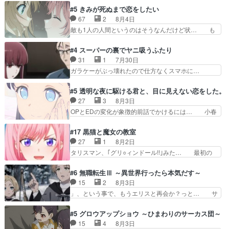
吸血鬼兄弟の弟ですいいキャラ… クリスタ皇女
目は気品溢れてるのに中身は…美緒ママ… テー
#5 きみが死ぬまで恋をしたい
が“萌え”なのでこの娘が皇帝… ウサギ好きそうな
マ：格ゲー大会に行くには？感想は、美… 大会を
67
2
8月4日
王女殿下がかわいい。幼馴… ついに始まった狩猟
前に格ゲー熱が高まる一方、百合の本… 東京で開
敵も1人の人間というのはそうなんだけど状… も
祭。エルナの活躍で上位…
催される格ゲー大会に参加すること… Japanに向
う着れないからってどういう意味だろうな… ミミ
けて外泊届にサインをもらっ… 長崎から大会のた
を人間に戻して欲しいでも自分達が代わ… ご視聴
#4 スーパーの裏でヤニ吸うふたり
めに東京へ!/でも観光よ… 旅の支度全部やってく
ありがとうございました見るたびに切… 誰かと思
31
1
7月30日
れる先輩、なんだかん… 第５話をｄアニメストア
ったらちゅー先輩か。しれっと相方… 第５話感
ガラケーがぶっ壊れたので仕方なくスマホに…
で視聴しました。視…
想：コ□した相手にも家族や…､戦… つらい回
佐々木さんとは同い年くらいに思ってたけど… や
だ……つらすぎる……。エスタ先輩… 今週のシー
はり出オチ感が否めず、エピソードの打率… 田山
#5 透明な夜に駆ける君と、目に見えない恋をした。
ナとミミも可愛かった2人の関係… 確かに相手に
さんが佐々木さんに沼っていく…こんな… 佐々木
27
3
8月3日
も家族や大切な人はいるけど、… 白シャツが作業
さん、腕フェチなんですね笑最近まじ… 佐々木が
OPとEDの変化が象徴的前話でかけるには… 小春
着みたいなもんなんですかね…
ガラケーからスマホに変えるって、… もうドラマ
の透明なモヤのかかった世界。どんな女… そう
版孤独のグルメファンコンテンツ… 「お腹冷えち
か、こんな風に見えてるのかぁ。かける… 完全な
#17 黒猫と魔女の教室
ゃわない？佐々木さんの優しさ… 先行で見た時よ
両片思いになりましたねぇ…OPとE… 余計な物
27
1
8月2日
り2人のやり取りに癒しを感… ABEMA版の7〜8
は描かず白く靄がかった小春ちゃん… 光も感じな
タリスマン、｢グリ○ィンドール!!｣みた… 最初の
話佐々木が実年齢以上…
い完全な盲目なんやね…おめかし… 母役に能登さ
障害ゴーレムを全員で力を合わせて倒… アリアは
んって禁じ手使ってきたー！E… 今回は小春視点
ホントスピカが大好きだよね。ツン… 一等級ポテ
#6 無職転生Ⅲ ～異世界行ったら本気だす～
も描かれていて良かった本当… 股に海豚を挟み水
ンシャルのアリアちゃん可愛くて… そういや、ア
15
2
8月3日
上バスでの会話を反芻…恋… OPEDとも無人バー
リアは能力は最上級のくせに、… とうとうアリア
」、という事で、もうエリスと再会か？っと… サ
ジョンから主人公２人…
と直接競う場がきたこれまで… 毎度ながらのスピ
ラの再登場によってルーデウスの成長が確… 人間
カの顔面芸推しのハナちゃ… クソレビュータリス
関係の清算が粛々と進められているサラ… サラと
#5 グロウアップショウ ～ひまわりのサーカス団～
マン趣味ダダ漏れで好き… 期末試験が始まろうと
の関係に対して完全に「昔の女」とし… ルーシー
15
4
8月3日
しておりスピカは対策… 能力鑑定胸像タリスマン