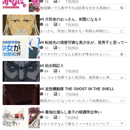
16
1
7月28日
のどうやって運ぶんだよ！？姉… ダラさん、人型
治郎（中の人的に）仲間であるプレ… ヨコヤの頭
勉強嫌いでも集中すれば結果を出せる美緒が… 毎
形態にもなれるんか!?w髪…
の回転の速さと人間の心理を利用… 夜の国のヨコ
晩スト６対戦を楽しむ４人。だが、期末試… どん
ヤ支配がますますひどく……。… ヨコヤは飴と鞭
なゲームも相手が強すぎるとやる気無く… テー
#4 片田舎のおっさん、剣聖になるⅡ
で夜の国の独裁支配を強化、… やはりヨコヤいい
マ：テスト勉強と大会感想は、美緒がテ… すげー
18
2
7月30日
ですね。昼の国が勝てる流… 役で出演いたしまし
ーーーーーーーー良い……。女性声優… 深夜の格
おっさん、田舎に帰省する！時期も時期だし… じ
た。次回も緊張が止まり…
ゲー対戦よりテストの方がよっぽど… 真剣に授業
いさん、ベリル、副団長、年長者が強い順… 底知
を受けて、夜は珠樹の部屋で格ゲ… 来たる定期テ
れない爺さんには夢が詰まってると思う… クル
#4 転校先の清楚可憐な美少女が、昔男子と思って一
ストに向けて勉強会！美緒ちゃ… 受験勉強と戦闘
ニ、ヘンブリッツ、ミュイと一緒におっ… 帰省、
10
1
7月29日
の2択なら戦闘を選ぶ娘w美… 勉強嫌いでバトル
お供ヒロインはクルニ。順番的には確… 父親から
カラオケ行ってなんも歌わず帰るのかよハン… 春
を選ぶって、ひぐらしの沙…
手紙が来た。サーベルボアの退治の… ここでヘン
希ちゃんの私服、めっちゃ可愛いぞ！！！… どう
ブリッツくんが同行するのが変で… ・ベリル、実
やらあの女優さんが春希のお母さんのよ… 春希ち
#4 幼女戦記Ⅱ
家に帰ることに・ベリルはミュ… おっさんの親と
ゃん姫ちゃんに野菜の子も凄え可愛い… 隼人くん
84
4
7月29日
なるとお爺ちゃんだよね孫扱… ・ベリル、実家に
のスマホを買いに行ってたけど完全… 第４話を
コンコルド効果でまた泥沼化。無茶振りに奇… ル
帰ることに・ベリルはミュ…
U-NEXTで視聴しました。視聴… スマホを買うた
ーデルドルフ中将自らが行う煙草と葉巻は… ブロ
め、都心で待ち合わせをした… OP曲きっかけで
グを更新しました!!宜しければ、是非… 計画通り
#4 攻殻機動隊 THE GHOST IN THE SHELL
見始めてたけどなんだかん… いきなりシリアス展
にはいかないね笑やり遂げた(ほぼ… 今回もター
17
2
7月29日
開ぶち込んでくるじゃん… 春希の家庭事情は複
ニャに不都合なことがあったりし… 白髪の男性が
殿田みたいになっちゃった人って結構会社に… バ
雑。食事とか隼人が親身…
語った家族を失った喪無感が、… 連邦に対して有
トーがカッコいいと思ってたら、トグサが… あの
利な講話条件を引き出すため… コンコルド効果に
見た目もうただのロボでしかないんだよ… 俺らの
#4 最強出涸らし皇子の暗躍帝位争い
油を注ぐターニャの勝利軍… 犠牲を払っても良い
汗拭きそりゃいやだろwwバトー＆ト… イノセン
10
1
7月29日
ならお前たちが前線へ行… 戦闘がアッサリし過ぎ
スの元となった回だけど、ガイノイ… アダム・リ
エロイタチなんて事をフィーネとエリーにア… ア
じゃない？戦争がメイ…
ンクやジェイムスン(教授)型サ… アンドロイドも
ルも気付かなかった事を…フィーネは自分… モン