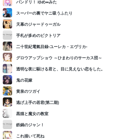
バンドリ！ ゆめ∞みた
スーパーの裏でヤニ吸うふたり
天幕のジャードゥーガル
手札が多めのビクトリア
二十世紀電氣目録-ユーレカ・エヴリカ-
グロウアップショウ ～ひまわりのサーカス団～
透明な夜に駆ける君と、目に見えない恋をした。
鬼の花嫁
黄泉のツガイ
逃げ上手の若君(第二期)
黒猫と魔女の教室
鉄鍋のジャン！
これ描いて死ね