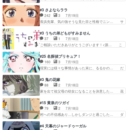
のアドバイスをしてくれるお… 可愛いキャラデザ
のアニメは足首を休ませるという事を知ら… 愛知
からは想像できない顔芸、… 父、大舞台へ立つこ
県豊川市付近が舞台なのか～現地にも出… 前回に
#3 さよならララ
とが決まる。更に父から… 再び鬼夜叉を導く、素
引き続き、今回もおぱんつであります… キャラク
242
3
7月19日
性不明の彼の名前を知… 恵まれた身分に甘え、修
ターが可愛いのはもちろん、ストー… 皇ではなく
長浜先輩、気の強そうな見た目と性格でニン… サ
練を怠るキャラは苦…
ひまわりを蔑ろにして皇に乗り換… 傷跡なんか、
ブタイがええよね〜関西弁が凄くちゃんと… って
見せたくない自分の力量を超え… エロいところ以
なったからユリ確定！＼(^o^)／ラ… プロローグ
#3 うちの弟どもがすみません
外あまり見どころがない。1… いや～、めちゃく
的な１話、２話からの浮世離れし… 茉里のボクシ
37
1
7月18日
ちゃおもしろいね。瑞佳は… キャラデザが映える
ングにかける真摯さ格好良かっ… 今回はゲストが
ご相談いただきありがとうございます！<源… こ
のは勿論だけど脚本に歩…
２名！ワンピースの作画さん… あほって言う茉里
こまで見てきて糸ちゃんの声がキャラとす… 糸が
がかっこいいよあほララは… 唯一の理解者だった
家事を頑張り過ぎてテストの結果が酷く… 糸ちゃ
#25 名探偵プリキュア！
母親を失い、アウェーの… ３話の地味に好きポイ
んと源くん、類くんのお買い物シーン… ３話にし
160
3
7月19日
ントは、冒頭でララが… ボクシング部部員たちの
てもう普通に物語が楽しみになっち… 類くんの将
現実には様々な事情があった末に、るるかの… だ
設定を公開！辻さん…
来の夢が微笑ましいまだまだ甘え… 前髪ぱっつん
からるるかが「まどろっこしい」と称され… エク
金太郎な糸ちゃんがお母さん役… 子供達だけで生
レール編の始まり、エリザさんの回で「… 「マジ
#3 鬼の花嫁
活するようになってからの話… 最後の「かわい
ラ」と言えば同時上映の「公タロウ」… キュアエ
88
2
7月18日
い」の破壊力よ…あれは成田… 糸と4人の弟の関
クレールはやっぱりくれあだったか… エクレール
家を出て祖父母の幼女になることを決意した… 花
わり方がどう変化していく…
は誰だ編、遂に答え合わせの時だ… これで自分も
嫁を傷つけたら許さん、今回見せた氷の表… ツッ
キュアっと探偵事務所の一員で… あんなとみくる
コミどころが多すぎてある意味おもしろ… 胸が凄
#15 黄泉のツガイ
の何もない日常※もっと密着… LIMITかも知れな
くスカッっとしたずっと苦痛を伴って… 祖父母に
79
2
7月18日
い。キュアエクレール… ・解決編、完全に前4話
人の心があってよかった。それにし… 柚子が家族
村への不信感あり…しかしダンジと過ごした… ダ
で謎解きさせるスタ…
と決別する回柚子を傷つけた瑶太… 今期のアニメ
ンジが下界で偽アサを探す？聞きたいこと… ダン
で1番おもろい。鬼してほしい… 祖父母の柚子を
ジとの思い出を振り返るユルの表情が本… それぞ
#4 天幕のジャードゥーガル
守る姿や祖母の語る玲夜の眼… 常に言ってるけ
れの思惑が複雑に絡み合い、物語がさ… ユルは一