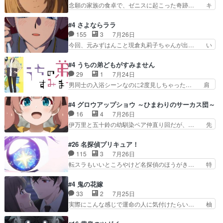
ングor進撃の巨人牡羊座のアルデ… スピカ・イ
念願の家族の食卓で、ゼニスに起こった奇跡… キ
見ると一杯で怖いな。ア…
オ・カストルという組み合わせ。… 有り余るパワ
スをせがむロキシーが可愛い過ぎ！妹達へ… エリ
ーが制御出来ない誰かの為に力… スピカの放り込
ナリーゼの悪魔の囁きwクリフとエリナ… 悪魔の
#4 さよならララ
みかたが雑になってきてるな… イキりカストルは
囁きやめてくださいwおい、1番重要… ゼニスも
155
3
7月26日
怖がりやったかあスピカな… 鏡の世界への突入と
感情が出てきてて良い方向に進んで… 第５話を
今回、元みずはんこと現倉丸莉子ちゃんが出… い
新たな依頼サブタイトル…
ABEMAで視聴しました。視聴に… クリフとエリ
や、これけっこうおもしろいかも知れん。… 王子
ナリーゼさんが夫婦になり、ノ… エリナリーゼ様
様とは...本当の愛とは...なんぞ… テンポの良いボ
#4 うちの弟どもがすみません
相変わらずで草ルディ君釣り… ルーデウスにシル
ケとツッコミで笑わせつつ、… この作品、ストー
29
1
7月24日
フィエットとロキシーとの… 離れ離れになったり
リーにも登場人物にも全く… 家で机に向かってる
男同士の入浴シーンなのに2度見しちゃった… 肩
別れがあったり絶望の大…
時の貧乏ゆすりとか、ラ… お姉ちゃんと話せ
ひじ張って素直に言葉が出てこない糸と源… 蛙を
た！！！！し、また1歩進… ヒメカの最後の言葉
散歩って逃げるよね！糸と類を助けよう… 類の面
#4 グロウアップショウ ～ひまわりのサーカス団～
に、ララは何を思うのだ… 息をするかのように3
倒見るのが1番大変そう糸は誰とでも… 源くんを
16
4
7月26日
話まで視聴。2026… ララの王子様探しが本格的
甘えさせるまでの糸と周りの出来事… 源くん、甘
伊万里と五十鈴の幼馴染ペア仲直り回だが、… 先
に動き出した回。…
えちゃうぞ宣言。思ったよりラブ… 糸ちゃんのま
週の雫スヴェトラーナ回に続き、今回は伊… い
っすぐな言葉、わたしも原作を… 主人公が当初の
や、これ素晴らしいコメディアニメだな。… 水着
#26 名探偵プリキュア！
目的を忘れてますますヤング… でも央太と親しく
回なのにビキニじゃない！これは時代背… 今回は
115
3
7月26日
するのは嫌。世話を拒んで… ゴメス（カエル）外
推しの吾野伊万里ちゃん担当回。これ… 伊万里さ
転スラもいいところやけど名探偵のほうがき… 特
で散歩させてたのか(*…
んの手品回であり水着回ね。瑞佳ち… 売り上げが
に板野サーカスはプリキュアで見れるとは… あん
上がっても借金返済へで何故か海… 父親のスパル
なはプリキュア仲間には自分が未来から… の活
#4 鬼の花嫁
タ教育のせいで瑞佳がヒモカス… 伊万里ちゃんの
躍、敵を圧倒ってのはおおよその流れだ… キュア
33
2
7月25日
人前での苦手意識を抱えなが… 第４話をｄアニメ
エクレール初変身＆初戦闘。プリキュ… キュアエ
実際にこんな感じで運命の人に気付けたらい… 柚
ストアで視聴しました。視…
クレールは強いが力を制御できない… キュアエク
子は玲夜の屋敷に住む事になり使用人達は… 運命
レール可愛く最強つよい!!!!… 緊張感があるけどピ
の花嫁は一見すると甘い夢、理想の天国… 玲夜さ