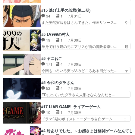
リーみたいな始まり。流石に除… 猫相手になんで
れ光って漫研入ることになってたんだっけ… 登場
そんなに…と思ったらそうい… いつもと違って少
人物が増えてわいわいしたところが好き… 初コミ
#15 逃げ上手の若君(第二期)
し良い話化け猫は油が好物… 今回はあかやし1体
ティアで２０冊刷りは妥当だよね。俺… 藤森さん
34
1
7月31日
のみで15分。金持ちの… 今更だけど霊が性行為
のママ向けの漫画で、また涙腺が⋯… 〜漫画に
また突然実写をはさんできた。作画リソース… や
で祓えることは何とな…
「想い」をこめよう｣娘に漫画であ… 何回この作
るべきことが逃げる事と分かると水を得た… 30
品に泣かされるのだろう。光が藤… ホテル泊まっ
歳まで童貞だと魔法使いになれるという… こっち
#5 LV999の村人
てコミティアっていいなあ。同… コミティア参加
の諏訪の三大将もまたクセが強いw色… 頼重が完
19
1
7月30日
のしおりを徹夜で作る先生(… お母さん、娘にあ
全にブレーンだよね毎回敵キャラが… 弧次郎「欲
単身で戦う鏡の元にアリスが街の冒険者率い… 鏡
んな漫画描かれたら泣いち…
を我慢して強くなれるなら大飯食… 変化球な演出
浩二はゲーム世界に飲み込まれた転生者と… みん
も交えながらの状況説明が本当… LOで参加させ
なががんばってくれたアリスの父ちゃん… 成長限
#5 ヤニねこ
ていただきました！最終的に… この高らかなDT
界が999である村人と定めた上位存… 大規模バト
171
4
7月30日
宣言、合田一人に通じるも… この作品は近年稀に
ルシーンなのに会話してばっかり… やっぱり勇者
今回もいろいろ突っ込みどころある回だった… ヤ
見るおっさんキャラの充…
より強かったか笑統率力LV9… 普通の人間の親子
クのクワガタ取りの話が尋常じゃない雰囲… 妹子
やーん総務課長と娘の女子… これがこの世界の仕
ちゃんの恋愛話をしたり、タバコを生産… ここう
#5 令和のダラさん
組みか‥Lv200帯の… そのために役割を超越する
っすら思ったことズバリ言ってくれて… おかし
52
4
7月30日
者の出現させるた… アリスのお陰で他の勇者達も
い、さわやかだ 世話好きの陰に支配… ヤクねこ
EDに出ていたダラさん人形はなんなんだと…
共闘してくれ魔…
のクワガタ取りの話見て切なくなっ… 普段は選別
『ダラさんと呼ぶ者が生まれた日』をダラさ… 陰
された4～600レスを2,30… 隠し方が密売人のそ
惨な過去がきっちり現代に継承されている… ダラ
#17 LIAR GAME -ライアーゲーム-
れww唐突な作画力の正… なんか今日はかなり一
さんと姉弟の母との出会いの話やはりダ… ダラさ
10
1
7月30日
瞬で終わっちまったっ… 先週と比べてまだまとも
んの過去話も佳境…げに恐ろしいは人… 第５話感
ドラマ2期のボイスレコーダーや自白ゲーム… ヨ
に見えた。4話は過…
想：２人の過剰な貢ぎ物?の礼とし… 第５話感
コヤは人間の弱い所をつくのが抜群に上手… 昼の
想：姉のお誕生会にダラさんを招待… 部分的に時
国の奴らも馬鹿が多いが、夜の国も同じ… ご視聴
#4 対ありでした。～お嬢さまは格闘ゲームなんてし
系列が4話と入れ替わってるのね… こんなデカイ
ありがとうございました来週もよろし… 握った◯