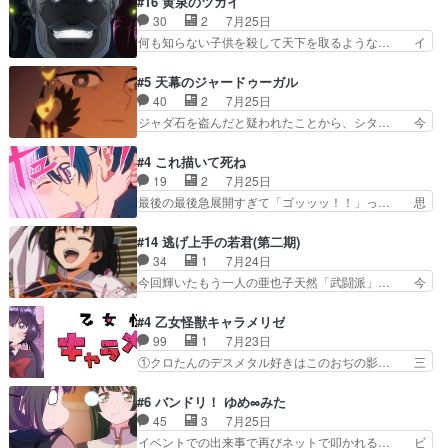
#16 黄泉のツガイ
ッコロで始まってちょっ… バカおもろいやん
んのご両親の登場ですこの世に数多い… 玲夜のお
30
2
7月25日
www実質まどマギやんけ… しかも実質的にエク
父さんが石田彰だったことに驚きを… 主人公自分
何も知らない子供を殺して天下を取るような… イ
レールが倒したビルであ…
の立場わかって無さすぎやしまた… ヨミツガと
ワンの刀が斬った者の中にまさかの…影森… 激し
BLEACHは完全に豪華な展開… 透子ちゃん、柚
いバトル回の最後に、予想外の引きシン… これっ
#5 天幕のジャードゥーガル
子にも優しいし可愛いしこの… ユキノさんから玲
て作者が描きたいのは"ユルの物語"… デラさんの
40
2
7月25日
夜の父親の話で、そのイメ… あやかしの頂点に立
秘密がちょっとわかった回、正直… 左さんと刀持
ジャダ石を盗んだと疑われたことから、シタ… 今
つ鬼龍院家の現当主が息…
ちさんが対決♪あとどこぞのじ… 何処も彼処も言
回のシタラは表情が豊かで、モンゴルでの… だい
ってる事が全部嘘じゃ無さそ… 戦況が目まぐるし
ぶややこしいことになってたオープニン… テンポ
#4 これ描いて死ね
く動いていてずっと胸が熱… 同時視聴｜
も良いし毎話良いところで引くから全… 盟友ドレ
19
2
7月25日
DaemonsRealm｜リア… これまで騙していた東
ゲネ后との出会い。次週のドレゲネ… さて、登場
最後の最後急展開すぎて「ゴッッッ！！」っ… 思
村を捨てて新郷家に来…
人物多いけどついていけるのか私… 今回は遂にド
ってた以上にセリフとかしっかりした漫画… 今回
レゲネ登場という話彼女の在り… チャガタイ兄さ
は泣かなかった！漫画描きのハウツー回… この作
#14 逃げ上手の若君(第二期)
んがめっちゃ可愛かったなド… まさかの展開にめ
品はこういうのをズバッとキメるの上… 藤子不二
34
1
7月24日
ちゃくちゃテンション上が… チャガタイの所へ密
雄に親しんだ人にはとてもフィット… 赤福のヌル
今回輝いたもう一人の亜也子天然「武闘派」… 今
偵に行ったはずがドレゲ…
ヌルした動きとかネームを褒めら… 漫研が気にな
回は強敵小笠原貞宗と時行の対面内容盛り… 言い
って仕方ない先生がかわいい。… 漫画のノウハウ
逃れすら逃げ上手亜也子のアシストに支… そう
#4 乙女怪獣キャラメリゼ
から新たな仲間まで。本作品… 今回エンディング
か、亜也子もまだ9歳なのか‥ときゆき… 「亜也
99
1
7月23日
テーマが流れるのが早い（… この作品の世界に
子のドキドキ・大作戦！・長寿丸を一… 目玉と耳
①クロたんのデスメタル好きはこのおぢの影… 三
も、一応デジタルという概…
を相手に言葉で繰り広げる戰もノラ… 時代設定ど
石さんのキャラなんかミサトさんっぽいな… なん
うなってる笑目力が強すぎて睨ま… ときメモ画面
か好きになれんキャラだなぁ作品もイン… 相変わ
#6 バンドリ！ ゆめ∞みた
からのいらすとやは草だった。… 今回は亜也子回
らず生物学者には見えないわね響野君… 正体を知
45
3
7月25日
でしたね頼もしさと乙女らし… 貞宗、キモいギョ
らないのにどちりも肯定してくれた… 黒絵がハル
イベントでの出来事で再びネットで叩かれる… ビ
ロ目としか思ってなかった…