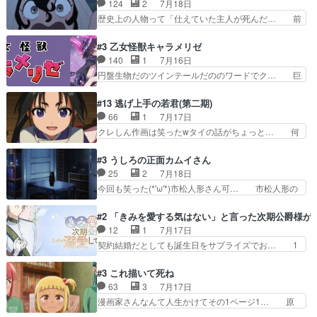
124
2
7月18日
ど、ラブコメの主役にも魅力… 家族にずっと理不
人になりたいのに、犬がそっと寄り… ダンジが
歴史上の人物って「仕えていた主人が死んだ… 前
尽に虐げられ、我慢を強い…
「俺は側にいる」と言ってくれた幼… 偽りだけで
提の違いはあれどファーティマに買われ寵… 侵略
は語れない友情だからこそ切なか… 今まで頼れる
した側にも人としての温かい暮らしがあ… ソルコ
#3 乙女怪獣キャラメリゼ
存在だったからこそ真実が重く… これまで積み重
クタニは本を奪うために起こった悲劇… 原論はあ
140
1
7月16日
ねてきた信頼があるからこそ… 一瞬スタッフのユ
なた達には当たり前でも私達には始… 周りの同胞
円盤生物だのツインテールだののワードでク… 巨
ーモア全開爆笑シーンが普…
がモンゴルの暮らしに慣れていく… 「肉の味を
大化した後に川へ入って小さく戻る。川に… 毎回
『血抜きしてあるからおいしい』… オープニング
クロたんのちょっとしたサービスカット… 面白い
#13 逃げ上手の若君(第二期)
になんか既視感を覚えるけどな… ソルコクタニが
設定の作品だね。夢の国デート回は怪… 結構評判
66
1
7月17日
憎むべき人であり、かつての… ラストの展開でぞ
になってたので見てみたけど、評判… 今時初デー
クレしん作画は笑ったwタイの話がちょっと… 何
くっとした。そういう方向…
トでそのチョイスは一発アウトだ… 結構、少女マ
で随所に実写入れるの？あと敵の顔芸は頼… 実写
ンガ的にシリアスな展開なのだ… 遊園地デート、
の講談から始まり途中も実写演出入った… 相変わ
#3 うしろの正面カムイさん
お互いの誤解が解けてよかっ… 円盤購入を検討し
らずコミカルなKAMAKURA良く… 動画検査させ
25
2
7月18日
始めるくらい最高だったな… 1人のjkとして普通
ていただきました！待ちに待っ… 1期目の導入も
今回も笑った(*'ω'*)市松人形さん可… 市松人形の
に生きたいのにそれを…
だけれどもぉ2期目の導入も… 観てたらいつの間
お市ちゃん登場。普通に昇天させ… 90年代の氏
にか終わってたwそれにし… Aパートでは逃若
の仕事を思わせるケレン味作画… あいかわらず杉
#2 「きみを愛する気はない」と言った次期公爵様が
党、Bパートでは庇番衆。… 故郷は遠きにありて
田さんのアドリブっぽいなに… ギャグもいいし作
12
1
7月17日
思ふものそれは時行の鎌… というただの日常回か
画も綺麗このシーンは原作… 呪いの人形は仲間に
契約結婚だとしても誕生日をサプライズでお… 1
と思いきや、そこから…
なるの怪奇組とのネタ被… 呪いの人形、人形相手
話目のキラキラなユリウス様にそう言えば… いろ
に除霊出来るん？。w… ショートアニメならでは
いろあったんだな。奥様の心が彼の心を… 政略結
#3 これ描いて死ね
のテンポの良さが光… 呪いの人形ドジっ子すぎる
婚による妬みから色んな嫌がらせを受… 【今夜の
63
3
7月17日
しかも仲間になる… 呪いの人形がビビっとるぞ。
アニメAは…】前向き没落令嬢×こ… マウントに
漫画家さんなんて人生かけてその1ページ1… 原
今回あんまりエ…
気付かない素直な主人公大丈夫か… もうユリウス
作も読み始めたらアニメでの物語の再構築… 前向