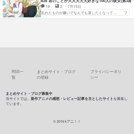
#26 君のことが大大大大大好きな100人の彼女(第3期)
の諸君へ！我々は、リベラ… 大体戦わせる理由に
にして早くもたいくつ。聡明な女性だ… 面白くな
19
2
7月15日
コレを持ち込むから頭ご… EDブンブンの中野さ
ってきたわね。やはり女が自立して… 兄貴の過去
乱れたものが嫌いでなんでも直したくなって… フ
んやん！爆音で聞いた…
と女の子気になるキノコ頭の三馬… 店主「若い男
ァンの方には申し訳ないけど、知与メイン… 前半
女で出かけたなら、目的はどう… 中途半端にシリ
の話、ギャグのラッシュでツッコミもお… 伊院ち
アスアニメかと思いきやフィ… フィーネみたいに
ゃんのターン続いてたんだね。相変わ… ⑬「禁断
あまりにも純粋で能天気だ… 皇帝陛下のお気に入
症状うーっ！⑭松本様→マツキヨな… ①うちの名
りブラウ・メーヴェ。好…
前をセンシティブギャグに使わな… 乱れ修正乱舞
と地獄絵図。丸め込まれる形で… 君のことが大大
大大大好きな第２６話観てま… いやぁ今回もなか
なかカオスでしたねｗ愛々… いつも通りのカオス
回で大満足収録めちゃく…
RSS一
まとめサイト・ブログ
プライバシーポリ
覧
の登録
シー
まとめサイト・ブログ募集中
当サイトでは、
新作アニメの感想・レビュー記事を主としたサイト
を募集し
ています。
© 2016 kアニ！！