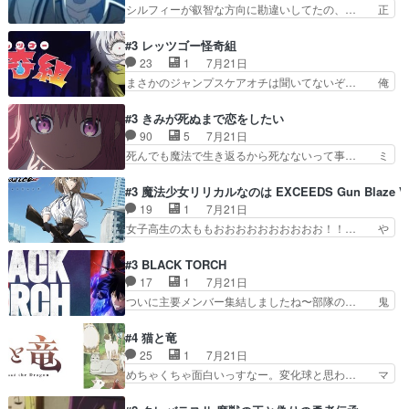
のコンビニに行った隼人と姫子は偶… こういう学
シルフィーが叡智な方向に勘違いしてたの、… 正
ては悪くないと思い…
園物のラブコメ元々好きだから設… にしても妹は
しい意味での淫乱だと思うギースいい顔に… をバ
普通にハルキに嫉妬せず仲良く… ３話に「三岳長
ンダイチャンネルで視聴。リーリャさん… なんか
#3 レッツゴー怪奇組
久」役で出演してまーす！み… 隼人の家庭は隼人
腹立つなぁルーデウスめ…これでエリ… トレント
23
1
7月21日
に家事の負担がかかってい… 三岳さんが隼人にと
は後に何らかの際に活躍するんやろ… アイシ
まさかのジャンプスケアオチは聞いてないぞ… 俺
って妹扱い止まりそうな…
ャ、、、なんと末恐ろしい妹なんだ！… ルーデウ
んちの押し入れどーなってるんだよー？あ… メチ
スが財宝の取り分をもらうときに多… 残り湯なら
ャ子の従姉妹シュラ子登場。主人公眼福… 跡目争
#3 きみが死ぬまで恋をしたい
しゃあない。狂犬かくましいつ来… 本作はぬるい
いの新キャラ登場で、今回はシュール… めちゃ子
90
5
7月21日
ハーレムではなく、真面目に一… エリスはしばら
のいとこかわいい今回主人公の驚き… メチャ子を
死んでも魔法で生き返るから死なないって事… ミ
くEDだけやね。アイシャ、…
くしゃみと鼻水が止まらなくなる… お父さんに押
ミ不在の際のシーナ、アリとセイランとの… ミ
し付けられた本独特やし、おま… シュラ子ちゃん
ミ、最後のその顔は怖いよ...。てかタ… もはや人
#3 魔法少女リリカルなのは EXCEEDS Gun Blaze Ve
をちびっ子にしたあの玉、も… 半裸の警官の方が
間なのかも怪しい戦闘シーンがない… 今話第LO
19
1
7月21日
怖い。ライバルキャラかわ… 霊媒師が人の肩に霊
／原画で参加させていただきまし… 皆大好き、ロ
女子高生の太ももおおおおおおおおおお！！… や
を乗せるな笑なんてモノ…
リの全裸だーーーーーーッッッ… シーナとミミが
っぱり、そんなはまって見てる感じでは、… 『久
友だちになってよかった。ミ… ダークな世界観に
瀬シイナと夜海トワ』今回はフォロワー… なのは
#3 BLACK TORCH
芽吹く百合の花。ミミ(c… ルームメイト1ヶ月経
と出逢い炎の魔人の能力を人類の為に… ・シイ
17
1
7月21日
ってシーナがミミの人… もう後戻りできないぞ」
ナ、トワと出会う親近感を感じる2人… 篠宮マナ
ついに主要メンバー集結しましたね〜部隊の… 鬼
してくるとは思わん…
が登場したけど公式サイトに20歳… リリカルな
子母神、桐原との馴れ初めは多分に衝突気… 絵に
のはらしい、人間ドラマが始まり… この2人めっ
描いたようなチョロインだったな。下半… 前回か
#4 猫と竜
ちゃ食うやん魔人狩りチーム強… 人類滅亡寸前ま
ら引き続いてじいさんとの決別の冒頭… あっちは
25
1
7月21日
で追い詰められていたのに、… 第３話をU-NEXT
呪霊でこっちは物怪。忍者っぽいア… 護衛対象と
めちゃくちゃ面白いっすなー。変化球と思わ… マ
で視聴しました。視聴…
なる弐郎を連れて隠密局へ、彼の… →現状展開が
インからローゼマインへ重要回をちゃんと… 何世
王道パターンなので無難という… 保護対象となっ
代もの猫たちの誕生と成長を見守る猫竜… 前回猫