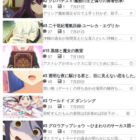
#2 クレバテスⅡ-魔獣の王と偽りの勇者伝承-
た弐郎は鬼子母神一華の護衛… 護衛はお尻一華、
たちで熊退治をしていた中の一匹の猫… と思って
13
1
7月21日
ここは定番やっぱ物の怪の… ①敵は会話してる最
みにいったらクロバネのCV.速水… 「おじちゃん
アリシア魔術適正ゼロで上手く行かず。双子… ナ
中の同乗者を物音一つ発…
は身内に甘い」で、いきなり笑… ガチで素晴らし
イエちゃんが不憫な立場になっててめっち… 自己
すぎる……。長命種によって… 前回巣立っていっ
紹介の時台に乗ってるサラサ可愛いw学… ナイ
#3 二十世紀電氣目録-ユーレカ・エヴリカ-
た子猫たちのその後が描か… 王子の旅の始まりは
エ・シフォンリッツの出番が多くて嬉し… 石田で
27
5
7月21日
確かにそうでしたよね！… リゼロ見終わっちゃっ
こいつワルだな。なぜ大猿に変身した… 2冊目の
洋輔の過去が垣間見えたな喜八といい洋輔と… ド
てほのぼの系がいいか…
トアの書は学長の手に1話冒頭と合… アリシアと
タバタしたけど兄の遺した目録に記された… 洋輔
クレンのソルセインでの潜入生活… 元は勇者だっ
が目録に固執する理由もほぼ明らかとな… これ京
#15 黒猫と魔女の教室
たのにロリ化されて学生にされ… これはいい黒沢
アニだったのかそのわりにはそこまで… 清六兄ち
57
1
7月19日
ともよ。笑いのセンスも合う… ナイエのリアクシ
ゃんと喜八、清六と洋輔それぞれの… 化学的作用
アストレアがポルックスに近づくために女に… ①
ョンが面白い。ローメイン…
に依りて継続して…電池と称すっ… 洋輔、清六の
魔法の図鑑が買えてヘヘーンなスピカ②今… 前半
こと好きすぎだろなんか電気で… 仲間が一気に増
はアストレアの野望による性転換、後半… アスト
#3 透明な夜に駆ける君と、目に見えない恋をした。
えてみんなで物作りで一気に… 作画は最高なのに
レア君の作戦に皆巻き込まれてて草捕… アストレ
45
3
7月20日
話がつまらない。やっぱ京… 天下り式に竹のフィ
アが作った薬によって男女入れ替わ… アルトレア
買い物（デート）の待ち合わせ場所の橋待ち… ボ
ラメントが出てきたのは…
がポルックスのこと好きとは言え… アストレアが
ソボソとつぶやく。カラオケは視覚障害が… 闇夜
ポルックスちゃんに憧れて、変… TS騒動に酔っ
を照らす打ち上げ花火。人混みの中、み… どんど
#3 ワールド イズ ダンシング
払い騒動と賑やかでいいねw… 偉大な父を持つが
んキュンが増えていく展開に毎回わく… ちょこっ
24
1
7月20日
故の悩(独自のおっぱい論… 鉄板中の鉄板、性転
と書ければと風が吹き手元にあった… 』は、率直
室町ずんだもんの覚悟は3歩進めば2歩下が… 前
換と酩酊ネタの二連発(…
に言って脚本と演出が悪いと思う… 小春の目が見
回の白拍子の死といい今回の”まぐわい”… 世阿弥
えなくなったのは先天性による… 冬月の前向きさ
が主人公の漫画がアニメになったらし… 壮絶だっ
#3 グロウアップショウ ～ひまわりのサーカス団～
と、空野の億劫さがリアルだ… かけると小春、二
た…30分で2時間の映画のように… すべての表現
32
4
7月20日
人が一緒に過ごす時間が描… ヒロインの目が不自
がピタリと揃った傑作本当に素… たまに現れて謎
雫とスヴェトラーナの過去が明らかになり現… こ
由だから音を大切にして…