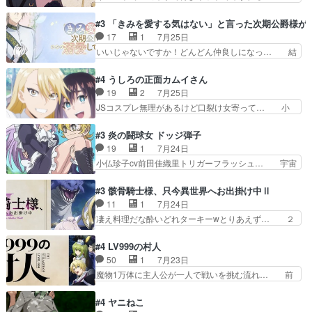
ゴンになっても、南を助けて大事… OPにデスボ
オラの次の一手が動き始めました。それに… ビオ
入ってるのは黒絵がデスメタル… 黒絵が男で唯一
ラがまじで何がしたいかわからん！先生… 陰キャ
#3 「きみを愛する気はない」と言った次期公爵様が
心を許す、母の友達である光… 黒絵の可愛さレベ
の間合いにスルっと入ってきて相手の… ビオラが
17
1
7月25日
ルが止まらない。南くんと… 黒絵の母とのやり取
都子さんを籠絡しに来ててやばいぞ… マネージャ
いいじゃないですか！どんどん仲良しになっ… 結
りでエヴァの加持さん思…
ー現実版初登場！バレーボールに… 藻掻きながら
婚初日で君を愛する気はないものはやはり… 今期
前に進もうとするあられと律少… ビオラスマイル
の恋愛系で1番これが好き。愛する気は… 今晩
#4 うしろの正面カムイさん
で相手の緊張を解く相手の共… たまったアニメ
は、2130頃からシンデレラガールズ… 公爵の妻
19
2
7月25日
50本だってｗ今日も帰った… マネージャー実在
なのに着てる洋服がシンプル。テー… まあ、これ
JSコスプレ無理があるけど口裂け女寄って… 小
した大逆風のハズなのに全…
は見なくていいな。むしろ判断が… 自分でも気づ
学生コスには無理あるぞ。そのベットの下… シヅ
くほど嫉妬してる様子は可愛い… 次期公爵様がな
カちゃんがヤバすぎてボキキしそう(ぇ… 口裂け
#3 炎の闘球女 ドッジ弾子
ぜかヒロイン化していますデ… 【今夜のアニメA
女って人を襲うって知らなかった…ポ… そのスタ
19
1
7月24日
は…】前向き没落令嬢×こ… 「ぼやっとしてたら
イルで小学生ファッションは口裂け… 相変わら
小仏珍子cv前田佳織里トリガーフラッシュ… 宇宙
菜園の領地の外まで開墾…
ず、尺の都合なのか原作漫画の細か… 除霊士カム
背景でナレが始まり音楽が1本引きギタ… 珍子を
イと助手シヅカのエッチで笑える… 今回はかつて
いたぶってるのか！？Cパートで懐か… 普通にド
#3 骸骨騎士様、只今異世界へお出掛け中Ⅱ
昭和キッズを恐怖のどん底へ突… 現代で有名な口
ッジが激アツ。いや羽仁衣が初めて… 優谷優の声
11
1
7月24日
裂け女登場！お市ちゃん、ポ… ろくろ首の除霊シ
優に「ちんこ」って言わせてて興… 珍子ちゃ
凄え料理だな酔いどれターキーwとりあえず… ２
ーン「悪霊退散」のパチン…
ん………！！！！？！先週に引き続… これは意図
期第３話感想：まさか最初に出て来た兄妹… 妹想
的に1～2話でスルーしたことだ… これは本作に
いの良いお兄ちゃん！！現場も楽しかっ… 第３話
#4 LV999の村人
限ったことでなく、最近のアニ… 東山朱莉
をｄアニメストアで視聴しました。視… ローデン
50
1
7月23日
（AkariHIGASHIYAM… こんなに可憐で可愛い泣
王国ホーバン領を訪れたアーク一行… 1期に引き
魔物1万体に主人公が一人で戦いを挑む流れ… 前
き虫メイドが僅か3…
続き２期にも出演させていただけ… 1期の頃から
半は魔族へ恨みを持つだろうパルナの強い… 両親
思ってたんだけどヒロインのエ… 依頼を受けて問
を魔物と人間に殺された鏡の生い立ち。… 勇者た
#4 ヤニねこ
題解決特筆する事は無いが、… 今週もありがとう
ちを信じてアリスを預ける、鏡を信じ… 勇者パー