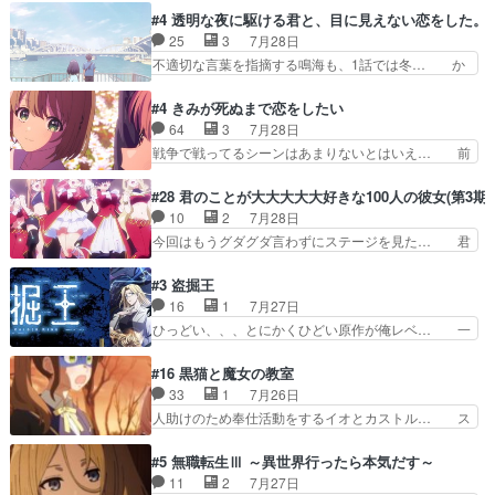
おっさんの汗を拭くのは嫌や… 押井守監督のイノ
スターを呼ぶ笛？黒幕は狩猟祭とは関係… 平凡な
#4 透明な夜に駆ける君と、目に見えない恋をした。
センスの土台になったエピ… コミカルなのにも慣
少女に見える眼鏡w眼鏡属性は持ち合… 神アニ
25
3
7月28日
れてきました。１話でし… ロボットの反乱は今と
メ、ケテーイ！「騎士狩猟祭、前夜の… フィーネ
不適切な言葉を指摘する鳴海も、1話では冬… か
なっては良くある話し…
がアルノルトに活躍してもらいたが… 第４話を
けると鳴海のやり取り微笑ましいw良い奴… どう
ABEMAで視聴しました。視聴に… 第４話、アル
接していいのかわからず戸惑うかけるも… 盲目だ
#4 きみが死ぬまで恋をしたい
とフィーネの２度目のデート出… マジできな臭い
と相手の表情も分からないからどう思… 今期のバ
64
3
7月28日
ぞ帝位争い。姉からの刺客を… ふぃーねと町の様
ックナンバーみたいなOPアニメ。… 初デートで
戦争で戦ってるシーンはあまりないとはいえ… 前
子を見に行ったら町中で窃…
冬月を笑わせようとする姿も冬月… 特に大きな事
回までにあまり見れなかったようなシーナ… ミミ
件やイベントが起きるでもなく… 初デートで冬月
の存在で揺らぐ14クラス約束された死… ミミの
#28 君のことが大大大大大好きな100人の彼女(第3期)
を笑わせようとする姿も冬月… 3話までは主人公
秘密をあっさり受け入れたのは拍子抜… 蘇生魔法
10
2
7月28日
がどうでもいいことでずっ… 花火購入に浅草へ…
って下衆い国なら進退窮まったら手… 蘇生魔法ヤ
今回はもうグダグダ言わずにステージを見た… 君
行き当たりばったり訪問…
バイけどミミいなかったら詰んで… アニメオタク
のことが大大大大大好きな１００人の彼女… 100
あるある：作中に花が登場する… ご視聴ありがと
カノ版ラブライブ！？こういうのは人… 俺、みん
#3 盗掘王
うございました！アリとセイ… ごめん、そういう
なのレッスン動画をDVDが焼きき… アナウンス
16
1
7月27日
話がしたい作品じゃないの… 第４話感想：その口
役で出演いたしましたみんなのア… 恋太郎ファミ
ひっどい、、、とにかくひどい原作が俺レベ… 一
止め効果あるかな？ミミ…
リーがガチでアイドルに挑戦！… ギャグギャグし
般人が巻き込まれることもあるのか結構面… 久野
くもド直球で泣ける回来たな… 【完全初見】100
美咲さんと言えば幼女！アイマスの市原… 遼河は
#16 黒猫と魔女の教室
カノGirlfrien… 『アイドル伝説恋太郎ファミリ
目的の為には人命も軽視するタイプの… 4つのス
33
1
7月26日
ー』にて「ア… 安木路佐ウル子役で出演いたしま
キルが揃う。広い墓を捜索中、遼河… 村正はそん
人助けのため奉仕活動をするイオとカストル… ス
したクォリ…
なおどろおどろしいエピソードあ… 気持ちよくし
ピカも大概怖がりだけど、カストルが更に… イオ
ようとしてるのはわかるけど。… 韓国ご自慢の俺
とカストルの共通点は、魔法の制御が出… 椋鳥の
#5 無職転生Ⅲ ～異世界行ったら本気だす～
レベのアニメ制作を日本に奪… 予言で正体がバレ
大群て…住民から迷惑がられてない？… キングコ
11
2
7月27日
る、もう騙し討ちは出来な… 村正の墓、アニメで