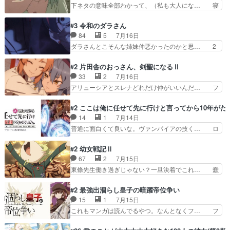
ちしてしまったので都合の良い女… 新卒で泣かせ
下ネタの意味全部わかって、（私も大人にな… 寝
ね。なんかこう内輪だけで…
て怒られたり煙草の匂いにがっ… 2人(1人)と近づ
ゲロってそんなヤバかったんか。じゃ、寝… 生活
く距離。別人だと思って… うん、確かに"にぶす
終わってるけど猫だから運動能力高いの… 相変わ
#3 令和のダラさん
木"だwwこんな分か… あれだけ怒り心頭の花嫁ア
らずひたすらに汚くて下品なエピソー… 最初の職
84
5
7月16日
ニメだっただけに… ドキっとするし、好きになっ
場をやめて、どうしようもなくふさ… 今回はカン
ダラさんとこそんな姉妹仲悪かったのかと思… 2
ちゃうここの田…
サイとアルちゃんが登場しました… 寝る前に「ヤ
人に染まっておるなぁ。写真立て作るの可… 日向
スすう」2話を観ました。やは… 子供達を時節柄
と薫がいつものようにダラさんのもと訪… あのユ
#2 片田舎のおっさん、剣聖になるⅡ
サッカーで悩殺、大家は獣人… この前会社の後輩
ーチューバー死んじゃったの？ ダラ… 面白くて
33
2
7月16日
が電子タバコだったのにコ… …マジかよ…酒出て
ガッツリ見てしまってたw（３話分… 伝承（過
アリューシアとスレナどれだけ仲がいいんだ… フ
きたやん…飲み方が奴に…
去）パートを小出しにしてくるの地… 姉巫女の嫉
イッセルも生徒たちにどう指導するか少し… 周囲
妬糞過ぎぃ＆ダラさんの腕特級呪… 結局この2人
の評価は高いが、ボク的には1期に引き… 女性と
#2 ここは俺に任せて先に行けと言ってから10年が
はどうなったのかな？今のダラ… ビオランテとな
握手するのにやたら警戒するおっさん… 魔術師学
14
1
7月14日
んかガンガルぽい…ていうか… このホラーコメデ
院についての更なる深掘り、硬くな… ミュイが頑
普通に面白くて良いな。ヴァンパイアの技く… ロ
ィ、だんだんとダラさんが…
張ってるんだよ。フィスも成長し… ・アリューシ
ックがチートすぎて最高や！！シアたんの… 不憫
アとスレナは喧嘩するほど仲が… ⑬汚したハンカ
な展開がなくて楽しく見れた仲間もラッ… 宮咲あ
#2 幼女戦記Ⅱ
チを綺麗にし…⑭漸くシンデ… ①フィッセルの過
かり(@miyazakiakari… はいはい、俺つえー。こ
67
2
7月15日
酷な走り込み修行に…②唯… ミュイの出自からい
いつがヒロインか？ 全てにおいて平均点を割らな
東條先生働き過ぎじゃない？一旦決着でこれ… 蠢
じめらるんじゃないかと…
いお話が動き出… 今後魔神王以上の敵がやって来
く世界、激しくはないがジワジワと進んで… 原作
ると言うこと… 癖強な口調ながら可愛いしロック
小説より好きだ。漫画の方が話は分かり… 頭の中
#2 最強出涸らし皇子の暗躍帝位争い
の秘密も知… 「ここは俺に任せて先に行けと言っ
で話を完全にかみ砕いてる自信が無い… 四面楚歌
15
1
7月15日
てから１… 助けを求めないなら勝手に助ければい
な帝国軍は戦争の仕方が上手すぎる… •なんで、
これもマンガは読んでるやつ。なんとなくフ… フ
い獣人…
ナイフで戦闘機が？？？•コメン… 面白かったけ
ィーネたむが可愛すぎて素晴らしい石見舞… シル
ど、面白すぎた1.2期と比べ… ２話を見たすべて
バーの仮面を外したアルを見たフィーネ… 第２話