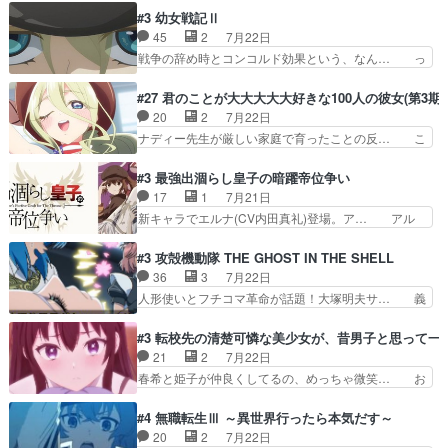
な新キャラは、次元の狭間への… 最近のアニメ界
術師学校を突如襲った魔狼はベリルとフ… 老いに
#3 幼女戦記Ⅱ
ゴリラに飽きてニワトリにス… セルリスには見守
対する恐怖ね。恐怖を感じながらミュ… 教頭が藪
45
2
7月22日
り役が居ないとアカンね自… すみませんセルリス
をつつきやがったのかただ、動機は… 今回は何と
戦争の辞め時とコンコルド効果という、なん… っ
萌えでした魔族の男の子…
言ってもフィッセルの活躍がカッ… 人型以外の相
て毎回なってますが、「コンコルド効果」… ミニ
手と戦うのはゼノ・グレイブル… アクション主体
アニメ『ようじょしぇんき2』本編に加… 」はち
#27 君のことが大大大大大好きな100人の彼女(第3期)
で中身がほとんどなかった。… 単純単調な話にな
ょっと無能過ぎんかサンプル数1やん… ターニャ
20
2
7月22日
っちゃってて、、、え？そ… 徐々にわかってくん
が思ってる方向に進まずこれでまた… 合衆国と帝
ナディー先生が厳しい家庭で育ったことの反… こ
のよなぁこれ以上動けな…
国で小競り合い中、同盟国が講和… 戦争は始める
の辺りから原作を見ていないので、ナディ… 自
より終わらせる方が難しいって… 和平交渉のため
由、アメリカ、日本人、国語教師＋新たな… ナデ
#3 最強出涸らし皇子の暗躍帝位争い
にイルドアの大佐がサラマン… 直属の部下ですら
ィー（大和撫子、やまと100Girl… 美しすぎる美
17
1
7月21日
戦争継続派か。。戦争は始… 「（あの量の差が気
しいに美しいは美しすぎてうっ… 25)BP○さん見
新キャラでエルナ(CV内田真礼)登場。ア… アル
になるッ!!!）」ジェ…
逃して26)最高の機能… 前任退職、後任の教師ナ
ノルトがエルナにいじられ絡みする回。… 今期見
ディー。後半いつも… ⑬先生が日本人と看破した
るアニメが多いｗ骸骨騎士様、只今異… 傀儡政権
#3 攻殻機動隊 THE GHOST IN THE SHELL
恋太郎正解らしい… ①次の新キャラは後任の国語
を狙っているのか、弟が皇帝になっ… エルナは
36
3
7月22日
教師…フラグを… どうしてもルー大柴が頭を横切
100%善意で絡んでくるのがやっ… アルノルトが
人形使いとフチコマ革命が話題！大塚明夫サ… 義
る新ヒロイン…
魔法特化で基礎体力は一般人以… これリアル内田
体工場のシーンと女子会での「今の人格っ… ・
家ならヤバイトドメの踏みつ… ラブコメディは突
2029年の科学文明について我々の世界… まず、
#3 転校先の清楚可憐な美少女が、昔男子と思って一
然にに求めていたのは頭の… 主人公含めどいつも
効果音がいい。私が思うに、銃撃戦が… いきなり
21
2
7月22日
こいつもカラフルなだけ… 跡継ぎ候補多すぎるw
のハラハラ感。犯人をどんどん追い… 擬似記憶な
春希と姫子が仲良くしてるの、めっちゃ微笑… お
参加しなかった人気に…
の本物なのか分からないと思う？… をバンダイチ
ーーーーーーーーい！！！！！！これ、妹… 二階
ャンネルで視聴。いやはや、ア… 1990年代の
堂さんが女性だってことみんな知らなか… 姫子さ
#4 無職転生Ⅲ ～異世界行ったら本気だす～
OVAならアリかな。ICT… 冒頭のアクションから
んと三岳さんがラストに姫子さんのお… 初めて夜
20
2
7月22日
釘付けだった。皆人形… ひとつの単体の作品とし