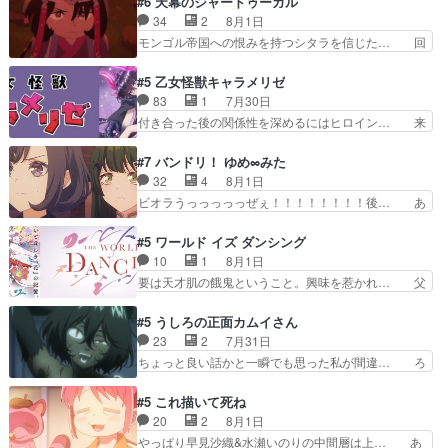
#6 天幕のジャードゥーガル
んへ…もう中学生な… 梅原の人が18歳になるま
当主が際限なくツガイを増やせるのに… 今回はも
34
2
8月1日
での誕生プレゼン… なよなよした男（cv石田彰）
うガブちゃんさんの悲鳴にも似た怒… ユルと戦っ
モンゴル帝国への恨みを持つシタラを信じた… 回
梅ちゃんがた…
た時から伏線が張られていたのが… しかしアサ
想が淡々と語られるのだけどいつの間にか… オゴ
は、兄様に会いたいbotだと思… ツガイには優し
タイの妃になってもその心は晴れず、モ… ドレゲ
#5 乙女怪獣キャラメリゼ
い筈のガブちゃん、アキオの… 色々とひっかけが
ネの過去、宝石だった彼女が人になり… ドレゲネ
83
1
7月30日
あって、最終的に嫌な終わ… ゴンゾウが従える大
の過去、、辛かった、、あのジャタ… 年上旦那が
付き合った後の関係性を深めるにはヒロイン… 来
量のツガイに何事かと思…
良い人でも、女は宝石でただ笑っ… ダイルの儀式
夢ちゃんがキングコングなのいい味付けだ… ずっ
の神々しさたるや。一気に空気… ドレネゲの辛い
とメスってて何この可愛い生物。クラス… 付き合
#7 バンドリ！ ゆめ∞みた
過去には同情の言葉しか…シ… 奥様に悲しい過
い始めたら始めたでまた違った悩みが… と一歩ず
32
4
8月1日
去…萌え袖が可愛いね、と思… ドレゲネとシタ
つ踏み出す黒絵ちゃん微笑ま新汰の… ツインテー
ビオラうっっっっっぜぇ！！！！！！！！後… あ
ラ、2人だけの同盟が結成さ…
ルが可愛いお茶目な妹ちゃんです… しかも過去も
られちゃん、僕っ子になってから取り戻し… ビオ
重いんかいかつては自分に自信… リップを塗って
ラが悪魔すぎて気分が悪くなってきたこ… 声優ま
#5 ワールド イズ ダンシング
らっしゃるからかしらお顔が… 黒絵「怪獣に憧れ
とめました(７話まで)仲町あられ/… ビオラの策略
10
1
8月1日
るのはいいけど自分自身が… 素の自分はどちらな
がバッチリ嵌って最高wwwこ… 自信あれば評価
要は天才肌の餓鬼ということ。興味を惹かれ… 父
のかはまだ不明だが見せ…
なんて気にしないし、充実し… ・バーチャルだけ
の観阿弥と袂を分かった？鬼夜叉が田楽の… 猿楽
ど、みゅーたいぷ初ライブ… OPこんなんだっ
の鬼夜叉と田楽の増次郎。小さないざこ… 着眼点
#5 うしろの正面カムイさん
け？と思ったら歌唱シーン… の、らいぶシーン
は良くとも、先鋭的すぎるのか。芸能… 鬼夜叉は
23
2
7月31日
＿!!­­--­­--­… それだけでええやん！！しかし、ビオラ
石也と共に観世座をあとにし、三条… 観世座を離
ちょっと良い話かと一瞬でも思った私が間違… ろ
が仕…
れ、三条坊門御所で日々を送る鬼… 「お前(鬼夜
くろ首さんも油舐めてなかった？白雪碧さ… 今日
叉)が凄いのではなく客が凄い… 田楽と猿楽の獅
も1日お疲れ様でした～───昨晩～今… 幼女に拾
#5 これ描いて死ね
子舞勝負。鬼夜叉は猫の動き… 登場人物の我が強
われたお市ちゃんの恩返し。化け猫… 役にて出演
20
2
8月1日
い。新しい獅子舞に拘って… 第５話を
させていただきました。ジョアン… トイ・ストー
やっぱり早見沙織&水瀬いのりの中間層は上… あ
primevideoで視聴しまし…