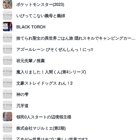
ポケットモンスター(2023)
いびってこない義母と義姉
BLACK TORCH
捨てられ聖女の異世界ごはん旅 隠れスキルでキャンピングカーを召喚しました
アズールレーン びそくぜんしんっ！にっ!!
岩元先輩ノ推薦
魔入りました！入間くん(第4シリーズ)
文豪ストレイドッグス わん！2
神の雫
刃牙道
領民0人スタートの辺境領主様
株式会社マジルミエ(第2期)
乙女ゲー世界はモブに厳しい世界です2