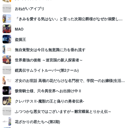
おねがいアイプリ
「きみを愛する気はない」と言った次期公爵様がなぜか溺愛してきます
MAO
盗掘王
無自覚聖女は今日も無意識に力を垂れ流す
世界最強の後衛 ～迷宮国の新人探索者～
鎧真伝サムライトルーパー(第2クール)
才女のお世話 高嶺の花だらけな名門校で、学院一のお嬢様(生活能力皆無)を陰ながらお世話することになりました
骸骨騎士様、只今異世界へお出掛け中Ⅱ
クレバテスⅡ-魔獣の王と偽りの勇者伝承-
ふつつかな悪女ではございますが～雛宮蝶鼠とりかえ伝～
花ざかりの君たちへ(第2期)