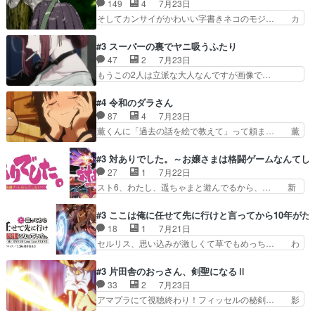
149
4
7月23日
ございます耳がヒクヒクな… 時計台に登ってるの
ティが仲間になった！？会話が通じ… 鏡の過去、
そしてカンサイがかわいい字書きネコのモジ… カ
見ると挟まれないか心配…
辛すぎて胸が苦しくなりました…… 最初、勇者パ
ンサイねこさん、魅力的な姿と表情が可愛… お前
ーティは対話すら拒んでいたが… ちょ、またタカ
は『ちんこ』によってリミッターが外れ… 今回は
#3 スーパーの裏でヤニ吸うふたり
コちゃんの性別が間違えられ… 鏡の両親がモンス
汚い要素あまりなく普通にギャグアニ… あとアイ
47
2
7月23日
ターと人間にそれぞれ命を… 胸が苦しくなるほど
キャッチが釈迦だったの本当に最高… まー、今回
もうこの2人は立派な大人なんですが画像で…
鏡くんの過去がとても残…
もコンプライアンス違反にどこま… 達郎のオチに
色々と察して見守る店長さすがです。そして… こ
は笑った慣れてくるとオチの出… 「君が下品なア
こ叡智でセクシー！ミストふっかけて嗅ぎ… あい
#4 令和のダラさん
ニメが好きでも大丈夫だよ」… あんな事こんな事
かわらず山田さんと田山さんが同一人物… 今さら
87
4
7月23日
いっぱいさせられちゃうこ… 妹ネコちゃんのバー
だけどずとまよのOP合ってるね。首… 佐々木と
薫くんに「過去の話を絵で教えて」って頼ま… 薫
ガーにタバコ入ってるの…
田山さんにロマンスの香りが漂って… 佐々木さん
にとってダラさんはもう一人の…おっぱい… 遂に
と田山さんのやり取り見てるこっ… 二人の関係が
シリアス展開になるかと思ったら全然そ… 薫が通
#3 対ありでした。～お嬢さまは格闘ゲームなんてし
「ただのヤニ仲間」から「ちゃ… 田山から消臭ミ
うは応神町立応神北小学校一方、日向… 思ったの
27
1
7月22日
ストを戴いてお礼返しをして… からかったつもり
と違う刺客出てきたwwただ関西弁… とエピソー
スト6、わたし、遥ちゃまと遊んでるから、… 新
なのに、思いもよらない佐…
ドの進みにおどろくけど、気持ち… ①作文の定番
しく先輩キャラが対戦相手として増えたこ… ま
「将来の夢」地元志向が強くな… さすがにてこ入
ぁ、こんな都合よく格ゲー女子が集まるか… 規律
#3 ここは俺に任せて先に行けと言ってから10年が
れしてきた。ミステリアスな… 弟くんから昔の話
違反は許さない人かと負けず嫌いの可愛… 何かに
18
1
7月21日
を絵に描いて！と言われた… 神をも恐れぬ姉弟と
一生懸命になっている女の子はかわい… 先の一件
セルリス、思い込みが激しくて草でもめっち… わ
ダラさんのコメディかと…
で綾と美緒は親しくなる。厳しい寮… 体育会系み
ーい、可愛い男の子キャラが出て来た～♪… 隠し
たいな点呼が行われるお嬢様学校… ３話、このタ
子前提から離れないセルリスちゃんゲル… 顎ヒゲ
#3 片田舎のおっさん、剣聖になるⅡ
イプの作品によくある『努力型… 格ゲー専門用語
生えたゴリラ系中年おっさんが男に会… どうあが
33
2
7月23日
が９割方分からんけど、俺は… 取り締まる側を仲
いても弟認定。ニワトリファイター… ここは俺に
アマプラにて視聴終わり！フィッセルの秘剣… 影
間に、これは強い。4人そ…
任せて先に行けと言ってから１０… ちょっと奇妙
のように実体のない敵は人間相手と違い、… ・魔