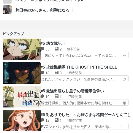
片田舎のおっさん、剣聖になるⅡ
ピックアップ
#5 幼女戦記Ⅱ
55
2
9時間前
「餌になってもらわねばならぬ」って言葉に… ゼ
ートゥーア左遷によって参謀本部の連携が… 緊張
感ある戦闘描写とギャグ今週の『有能な… 知識が
#5 攻殻機動隊 THE GHOST IN THE SHELL
必要なセリフや描写が大好き『アンド… ターニャ
13
3
15時間前
の直属の上司になったのは僅かな希… 負ける戦争
どれだけハイテクノロジーで身体の価値がフ… ジ
が無理ゲー化していくのが面白い… ゼートゥーワ
ャミングも伏線になるかと思った回想シー… フチ
が左遷、しかもスパイによって… ゼートゥーアが
コマだいぶ理性持ち始めた。この世界の… 原作読
#5 最強出涸らし皇子の暗躍帝位争い
東部に左遷ターニャにとって… ターニャのリアク
んだのもう何年も前なのに、覚えてる… コイルの
10
1
17時間前
ションというかころころ表… もうどうしようも無
汚職を突き止めるべくバトーの指導… やまとん1
騎士狩猟祭、個人的に優勝本命に印を付けた… 細
いのわかってるのに見続…
号はどこの部分で使うのだろう？… 日本とロシア
かい設定を考えるのが面倒な時は古代魔法… エル
が絡む政治の話かつ色々な用語… 第５話を
ナがチートすぎる笑アルは最初から自分… プラネ
#5 対ありでした。～お嬢さまは格闘ゲームなんてし
primevideoで視聴しまし… 前回同様『イノセン
ット・ウィズ展開アツいな「騎士狩猟… 麦茶どこ
12
1
19時間前
ス』を含む押井・神山版… 第５話「EPISODEラ
ろかタイトル通り麦茶の出涸らしぐ… 第５話を
EVOジャパン参戦を決めた四人。美緒の母… こ
ストの母親の気持…
ABEMAで視聴しました。視聴に… 復讐に燃える
の作品に唯一足りないと思ってた(無くて… 見た