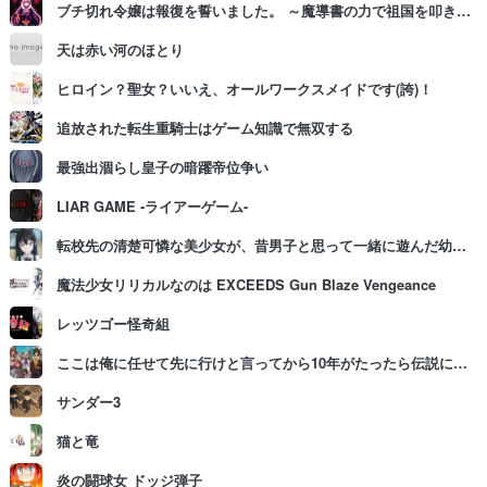
ブチ切れ令嬢は報復を誓いました。 ～魔導書の力で祖国を叩き潰します～
天は赤い河のほとり
ヒロイン？聖女？いいえ、オールワークスメイドです(誇)！
追放された転生重騎士はゲーム知識で無双する
最強出涸らし皇子の暗躍帝位争い
LIAR GAME -ライアーゲーム-
転校先の清楚可憐な美少女が、昔男子と思って一緒に遊んだ幼馴染だった件
魔法少女リリカルなのは EXCEEDS Gun Blaze Vengeance
レッツゴー怪奇組
ここは俺に任せて先に行けと言ってから10年がたったら伝説になっていた。
サンダー3
猫と竜
炎の闘球女 ドッジ弾子