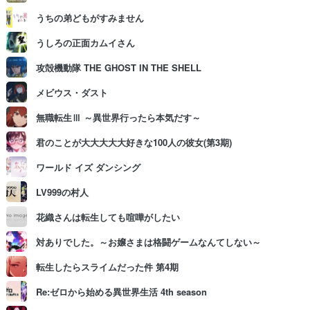
うちの弟どもがすみません
うしろの正面カムイさん
攻殻機動隊 THE GHOST IN THE SHELL
メビウス・ダスト
無職転生Ⅲ ～異世界行ったら本気だす～
君のことが大大大大大好きな100人の彼女(第3期)
ワールド イズ ダンシング
LV999の村人
花織さんは転生しても喧嘩がしたい
対ありでした。～お嬢さまは格闘ゲームなんてしない～
転生したらスライムだった件 第4期
Re:ゼロから始める異世界生活 4th season