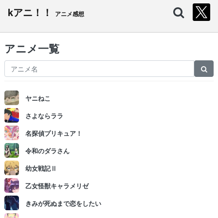
kアニ！！
アニメ感想
アニメ一覧
ヤニねこ
さよならララ
名探偵プリキュア！
令和のダラさん
幼女戦記Ⅱ
乙女怪獣キャラメリゼ
きみが死ぬまで恋をしたい