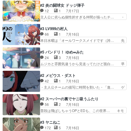
の保護者みたい笑マウントに全… 次期公爵夫人が
きで真っ直ぐな主人公と、拗らせに拗ら… にて、
#2 炎の闘球女 ドッジ弾子
それでいいのか？と思わない… 貴族は階級社会で
落語部長役で出演させていただきまし… すげえお
12
1
7月17日
大変だ。や、やはり同性に… 第２話をU-NEXTで
もしろかった。アバンの諸星大二郎… ◤￣￣￣￣
主人公に劣らぬ個性的すぎる仲間が揃ったチ… ・
視聴しました。視聴…
￣￣￣￣￣￣￣￣￣￣名場面アイ… メンバーと部
ショッピングモールでドッジボールするな… 颯爽
室をどうにかする為に動く安海… ウケるために色
登場!因縁のライバル!善の立ち位置で… しょーも
#3 LV999の村人
んなジャンル描いてどんどん… 春の南東の空のお
な…こんなもん真面目に見たらバカ… 宿命のライ
66
1
7月16日
とめ座付近明るい星は20… 明るい現役の青春と
バルの襲撃に始まり、燃えるシチ… 早くもライバ
本日水曜は「オールワークスメイドです（誇… 先
暗い過去の情念とが良い…
ルチーム。敵もなかなかに個性… があると思った
入観に縛られない鏡の姿勢と、アリスの笑… 本日
のだがほとんど覚えていない 聖アローズ学院闘球
22:59まで！✦キャストサイン入り… 人族と魔族
#5 バンドリ！ ゆめ∞みた
部も登場し、魅力的なキ… やはり強敵に勝つには
の融合を目指す浩二…目指すもの… アリスとメノ
24
3
7月16日
特訓だよ。平仮名で呼… ライバル登場から特訓ま
ウの話から魔王軍の大規模な宣… 鏡から「アリ
ムジカと雰囲気違うから見送ってたけど面白… 早
で異常なテンポと異…
ス、共存の道はやっぱ険しいぜ… 鏡とソフトクリ
く分からせられて気持ちよくさせてほしい… あら
ーム食べるアリス凄い幸せそ… アリスの優しさと
れが偶然イベント会場に居合わせてしま… ビオラ
#2 メビウス・ダスト
浩二の揺るがない信念に思… 鏡さん、活躍する度
こいつほんま……残りの2人はビオラ… 見てて興
42
1
7月16日
に好感度爆上がりですね… ケンタウロス族面白か
奮と息苦しさを同時に感じさせるビ… ビオラちゃ
・主人公チームの描写に時間を割いた・「進… ゲ
ったですね♪タカコち…
んのお陰であられちゃんと律ちゃ… ・日本語特有
ームを勝利へ導いたアラキの先読みの能力… 急に
のぼくわたは海外版でどうなる… まさかこの作品
主人公の強火古参ファン出てきたけど何… 勝利に
#2 スーパーの裏でヤニ吸うふたり
に今期一の悪役がいたとは。… 友達との会話でフ
浮かれる面々の中、アラキは自分の能… ラムスは
56
2
7月16日
ェアリィブゥケのイベント… ・ビオラはあられを
隕石で負傷した体の部位を補修した… 次のゲーム
普段は飛ばしちゃうOPとEDも、この世界… キモ
見つけて悪だくみを策略…
での対決のエピソード。そうなっ… ポリスホッパ
い自覚あるくせに弁えを知らない男。未… ほんと
ーの仲の良さがとても良いエン… 現状特に面白く
にヒロイン（山田/田山）のアンニュ… こんどは
#3 ヤニねこ
はない3話も大差なかったら… うーん…キャラが
そっちが機嫌わる。永遠に気づかん… 昨日は寝落
172
5
7月16日
どんどん出てくるが紹介が… お話が平坦なのよ