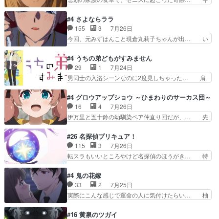
見ると一杯で怖いな。ア…
オ・カストルという組み合わせ。… 有り余るパワ
スをせがむロキシーが可愛い過ぎ！妹達へ… エリ
ーが制御出来ない誰かの為に力… スピカの放り込
ナリーゼの悪魔の囁きwクリフとエリナ… 悪魔の
#4 さよならララ
みかたが雑になってきてるな… イキりカストルは
囁きやめてくださいwおい、1番重要… ゼニスも
155
3
7月26日
怖がりやったかあスピカな… 鏡の世界への突入と
感情が出てきてて良い方向に進んで… 第５話を
今回、元みずはんこと現倉丸莉子ちゃんが出… い
新たな依頼サブタイトル…
ABEMAで視聴しました。視聴に… クリフとエリ
や、これけっこうおもしろいかも知れん。… 王子
ナリーゼさんが夫婦になり、ノ… エリナリーゼ様
様とは...本当の愛とは...なんぞ… テンポの良いボ
#4 うちの弟どもがすみません
相変わらずで草ルディ君釣り… ルーデウスにシル
ケとツッコミで笑わせつつ、… この作品、ストー
29
1
7月24日
フィエットとロキシーとの… 離れ離れになったり
リーにも登場人物にも全く… 家で机に向かってる
男同士の入浴シーンなのに2度見しちゃった… 肩
別れがあったり絶望の大…
時の貧乏ゆすりとか、ラ… お姉ちゃんと話せ
ひじ張って素直に言葉が出てこない糸と源… 蛙を
た！！！！し、また1歩進… ヒメカの最後の言葉
散歩って逃げるよね！糸と類を助けよう… 類の面
#4 グロウアップショウ ～ひまわりのサーカス団～
に、ララは何を思うのだ… 息をするかのように3
倒見るのが1番大変そう糸は誰とでも… 源くんを
16
4
7月26日
話まで視聴。2026… ララの王子様探しが本格的
甘えさせるまでの糸と周りの出来事… 源くん、甘
伊万里と五十鈴の幼馴染ペア仲直り回だが、… 先
に動き出した回。…
えちゃうぞ宣言。思ったよりラブ… 糸ちゃんのま
週の雫スヴェトラーナ回に続き、今回は伊… い
っすぐな言葉、わたしも原作を… 主人公が当初の
や、これ素晴らしいコメディアニメだな。… 水着
#26 名探偵プリキュア！
目的を忘れてますますヤング… でも央太と親しく
回なのにビキニじゃない！これは時代背… 今回は
115
3
7月26日
するのは嫌。世話を拒んで… ゴメス（カエル）外
推しの吾野伊万里ちゃん担当回。これ… 伊万里さ
転スラもいいところやけど名探偵のほうがき… 特
で散歩させてたのか(*…
んの手品回であり水着回ね。瑞佳ち… 売り上げが
に板野サーカスはプリキュアで見れるとは… あん
上がっても借金返済へで何故か海… 父親のスパル
なはプリキュア仲間には自分が未来から… の活
#4 鬼の花嫁
タ教育のせいで瑞佳がヒモカス… 伊万里ちゃんの
躍、敵を圧倒ってのはおおよその流れだ… キュア
33
2
7月25日
人前での苦手意識を抱えなが… 第４話をｄアニメ
エクレール初変身＆初戦闘。プリキュ… キュアエ
実際にこんな感じで運命の人に気付けたらい… 柚
ストアで視聴しました。視…
クレールは強いが力を制御できない… キュアエク
子は玲夜の屋敷に住む事になり使用人達は… 運命
レール可愛く最強つよい!!!!… 緊張感があるけどピ
の花嫁は一見すると甘い夢、理想の天国… 玲夜さ
#16 黄泉のツガイ
ッコロで始まってちょっ… バカおもろいやん