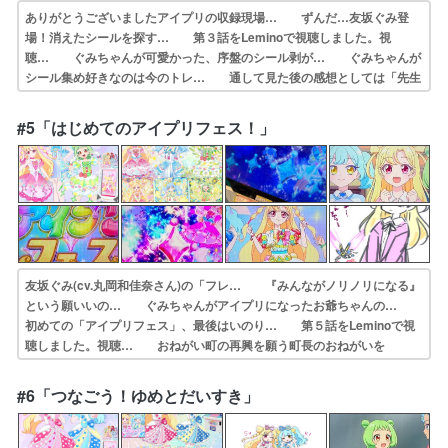
ありがとうございましたアイプリの収録現場… ずんだ…友坂ぐみ登
場！消えたシールを探す… 第３話をLeminoで視聴しました。視
聴… ぐみちゃんが可愛かった、序盤のシール剥が… ぐみちゃんが
シール集め好きなのは今のトレ… 通して見た後の感想としては「先生
の机の中… ただお願いするのではなく、そこにある「大… みんな
で一緒に大切なシールを探すお話でし… いのりちゃんとあおいちゃん
#5「はじめてのアイプリフェス！」
とライブとって… ぐみちゃんが思ったよりキャラとしてギリギ…
友坂ぐみ(cv.丸岡和佳奈さん)の「フレ… 『みんながノリノリになる』
という願いいの… ぐみちゃんがアイプリになったお爺ちゃんの…
初めての「アイプリフェス」、最後はいのり… 第５話をLeminoで視
聴しました。視聴… おねがい町の再興を願う町長のおねがいを
叶… ご視聴ありがとうございましたぐみちゃん、… これまでの運
営から降りてくるパターンと大… ぐみちゃんが話してる！ いのりち
#6「つなごう！ゆめとだいすき」
ゃんとあ… はじめてのアイプリフェスぐみちゃん・あお…