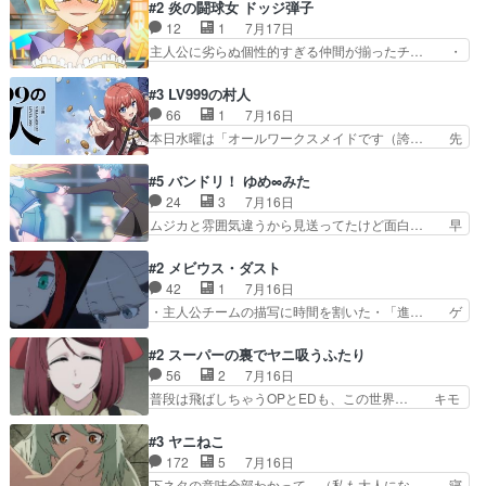
きで真っ直ぐな主人公と、拗らせに拗ら… にて、
#2 炎の闘球女 ドッジ弾子
それでいいのか？と思わない… 貴族は階級社会で
落語部長役で出演させていただきまし… すげえお
12
1
7月17日
大変だ。や、やはり同性に… 第２話をU-NEXTで
もしろかった。アバンの諸星大二郎… ◤￣￣￣￣
主人公に劣らぬ個性的すぎる仲間が揃ったチ… ・
視聴しました。視聴…
￣￣￣￣￣￣￣￣￣￣名場面アイ… メンバーと部
ショッピングモールでドッジボールするな… 颯爽
室をどうにかする為に動く安海… ウケるために色
登場!因縁のライバル!善の立ち位置で… しょーも
#3 LV999の村人
んなジャンル描いてどんどん… 春の南東の空のお
な…こんなもん真面目に見たらバカ… 宿命のライ
66
1
7月16日
とめ座付近明るい星は20… 明るい現役の青春と
バルの襲撃に始まり、燃えるシチ… 早くもライバ
本日水曜は「オールワークスメイドです（誇… 先
暗い過去の情念とが良い…
ルチーム。敵もなかなかに個性… があると思った
入観に縛られない鏡の姿勢と、アリスの笑… 本日
のだがほとんど覚えていない 聖アローズ学院闘球
22:59まで！✦キャストサイン入り… 人族と魔族
#5 バンドリ！ ゆめ∞みた
部も登場し、魅力的なキ… やはり強敵に勝つには
の融合を目指す浩二…目指すもの… アリスとメノ
24
3
7月16日
特訓だよ。平仮名で呼… ライバル登場から特訓ま
ウの話から魔王軍の大規模な宣… 鏡から「アリ
ムジカと雰囲気違うから見送ってたけど面白… 早
で異常なテンポと異…
ス、共存の道はやっぱ険しいぜ… 鏡とソフトクリ
く分からせられて気持ちよくさせてほしい… あら
ーム食べるアリス凄い幸せそ… アリスの優しさと
れが偶然イベント会場に居合わせてしま… ビオラ
#2 メビウス・ダスト
浩二の揺るがない信念に思… 鏡さん、活躍する度
こいつほんま……残りの2人はビオラ… 見てて興
42
1
7月16日
に好感度爆上がりですね… ケンタウロス族面白か
奮と息苦しさを同時に感じさせるビ… ビオラちゃ
・主人公チームの描写に時間を割いた・「進… ゲ
ったですね♪タカコち…
んのお陰であられちゃんと律ちゃ… ・日本語特有
ームを勝利へ導いたアラキの先読みの能力… 急に
のぼくわたは海外版でどうなる… まさかこの作品
主人公の強火古参ファン出てきたけど何… 勝利に
#2 スーパーの裏でヤニ吸うふたり
に今期一の悪役がいたとは。… 友達との会話でフ
浮かれる面々の中、アラキは自分の能… ラムスは
56
2
7月16日
ェアリィブゥケのイベント… ・ビオラはあられを
隕石で負傷した体の部位を補修した… 次のゲーム
普段は飛ばしちゃうOPとEDも、この世界… キモ
見つけて悪だくみを策略…
での対決のエピソード。そうなっ… ポリスホッパ
い自覚あるくせに弁えを知らない男。未… ほんと
ーの仲の良さがとても良いエン… 現状特に面白く
にヒロイン（山田/田山）のアンニュ… こんどは
#3 ヤニねこ
はない3話も大差なかったら… うーん…キャラが
そっちが機嫌わる。永遠に気づかん… 昨日は寝落
172
5
7月16日
どんどん出てくるが紹介が… お話が平坦なのよ
ちしてしまったので都合の良い女… 新卒で泣かせ
下ネタの意味全部わかって、（私も大人にな… 寝