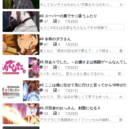
ティが仲間になった！？会話が通じ… 鏡の過去、
そしてカンサイがかわいい字書きネコのモジ… カ
見ると挟まれないか心配…
辛すぎて胸が苦しくなりました…… 最初、勇者パ
ンサイねこさん、魅力的な姿と表情が可愛… お前
ーティは対話すら拒んでいたが… ちょ、またタカ
は『ちんこ』によってリミッターが外れ… 今回は
#3 スーパーの裏でヤニ吸うふたり
コちゃんの性別が間違えられ… 鏡の両親がモンス
汚い要素あまりなく普通にギャグアニ… あとアイ
47
2
7月23日
ターと人間にそれぞれ命を… 胸が苦しくなるほど
キャッチが釈迦だったの本当に最高… まー、今回
もうこの2人は立派な大人なんですが画像で…
鏡くんの過去がとても残…
もコンプライアンス違反にどこま… 達郎のオチに
色々と察して見守る店長さすがです。そして… こ
は笑った慣れてくるとオチの出… 「君が下品なア
こ叡智でセクシー！ミストふっかけて嗅ぎ… あい
#4 令和のダラさん
ニメが好きでも大丈夫だよ」… あんな事こんな事
かわらず山田さんと田山さんが同一人物… 今さら
87
4
7月23日
いっぱいさせられちゃうこ… 妹ネコちゃんのバー
だけどずとまよのOP合ってるね。首… 佐々木と
薫くんに「過去の話を絵で教えて」って頼ま… 薫
ガーにタバコ入ってるの…
田山さんにロマンスの香りが漂って… 佐々木さん
にとってダラさんはもう一人の…おっぱい… 遂に
と田山さんのやり取り見てるこっ… 二人の関係が
シリアス展開になるかと思ったら全然そ… 薫が通
#3 対ありでした。～お嬢さまは格闘ゲームなんてし
「ただのヤニ仲間」から「ちゃ… 田山から消臭ミ
うは応神町立応神北小学校一方、日向… 思ったの
27
1
7月22日
ストを戴いてお礼返しをして… からかったつもり
と違う刺客出てきたwwただ関西弁… とエピソー
スト6、わたし、遥ちゃまと遊んでるから、… 新
なのに、思いもよらない佐…
ドの進みにおどろくけど、気持ち… ①作文の定番
しく先輩キャラが対戦相手として増えたこ… ま
「将来の夢」地元志向が強くな… さすがにてこ入
ぁ、こんな都合よく格ゲー女子が集まるか… 規律
#3 ここは俺に任せて先に行けと言ってから10年が
れしてきた。ミステリアスな… 弟くんから昔の話
違反は許さない人かと負けず嫌いの可愛… 何かに
18
1
7月21日
を絵に描いて！と言われた… 神をも恐れぬ姉弟と
一生懸命になっている女の子はかわい… 先の一件
セルリス、思い込みが激しくて草でもめっち… わ
ダラさんのコメディかと…
で綾と美緒は親しくなる。厳しい寮… 体育会系み
ーい、可愛い男の子キャラが出て来た～♪… 隠し
たいな点呼が行われるお嬢様学校… ３話、このタ
子前提から離れないセルリスちゃんゲル… 顎ヒゲ
#3 片田舎のおっさん、剣聖になるⅡ
イプの作品によくある『努力型… 格ゲー専門用語
生えたゴリラ系中年おっさんが男に会… どうあが
33
2
7月23日
が９割方分からんけど、俺は… 取り締まる側を仲
いても弟認定。ニワトリファイター… ここは俺に
アマプラにて視聴終わり！フィッセルの秘剣… 影
間に、これは強い。4人そ…
任せて先に行けと言ってから１０… ちょっと奇妙
のように実体のない敵は人間相手と違い、… ・魔
な新キャラは、次元の狭間への… 最近のアニメ界