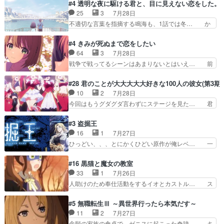
スターを呼ぶ笛？黒幕は狩猟祭とは関係… 平凡な
#4 透明な夜に駆ける君と、目に見えない恋をした。
センスの土台になったエピ… コミカルなのにも慣
少女に見える眼鏡w眼鏡属性は持ち合… 神アニ
25
3
7月28日
れてきました。１話でし… ロボットの反乱は今と
メ、ケテーイ！「騎士狩猟祭、前夜の… フィーネ
不適切な言葉を指摘する鳴海も、1話では冬… か
なっては良くある話し…
がアルノルトに活躍してもらいたが… 第４話を
けると鳴海のやり取り微笑ましいw良い奴… どう
ABEMAで視聴しました。視聴に… 第４話、アル
接していいのかわからず戸惑うかけるも… 盲目だ
#4 きみが死ぬまで恋をしたい
とフィーネの２度目のデート出… マジできな臭い
と相手の表情も分からないからどう思… 今期のバ
64
3
7月28日
ぞ帝位争い。姉からの刺客を… ふぃーねと町の様
ックナンバーみたいなOPアニメ。… 初デートで
戦争で戦ってるシーンはあまりないとはいえ… 前
子を見に行ったら町中で窃…
冬月を笑わせようとする姿も冬月… 特に大きな事
回までにあまり見れなかったようなシーナ… ミミ
件やイベントが起きるでもなく… 初デートで冬月
の存在で揺らぐ14クラス約束された死… ミミの
#28 君のことが大大大大大好きな100人の彼女(第3期)
を笑わせようとする姿も冬月… 3話までは主人公
秘密をあっさり受け入れたのは拍子抜… 蘇生魔法
10
2
7月28日
がどうでもいいことでずっ… 花火購入に浅草へ…
って下衆い国なら進退窮まったら手… 蘇生魔法ヤ
今回はもうグダグダ言わずにステージを見た… 君
行き当たりばったり訪問…
バイけどミミいなかったら詰んで… アニメオタク
のことが大大大大大好きな１００人の彼女… 100
あるある：作中に花が登場する… ご視聴ありがと
カノ版ラブライブ！？こういうのは人… 俺、みん
#3 盗掘王
うございました！アリとセイ… ごめん、そういう
なのレッスン動画をDVDが焼きき… アナウンス
16
1
7月27日
話がしたい作品じゃないの… 第４話感想：その口
役で出演いたしましたみんなのア… 恋太郎ファミ
ひっどい、、、とにかくひどい原作が俺レベ… 一
止め効果あるかな？ミミ…
リーがガチでアイドルに挑戦！… ギャグギャグし
般人が巻き込まれることもあるのか結構面… 久野
くもド直球で泣ける回来たな… 【完全初見】100
美咲さんと言えば幼女！アイマスの市原… 遼河は
#16 黒猫と魔女の教室
カノGirlfrien… 『アイドル伝説恋太郎ファミリ
目的の為には人命も軽視するタイプの… 4つのス
33
1
7月26日
ー』にて「ア… 安木路佐ウル子役で出演いたしま
キルが揃う。広い墓を捜索中、遼河… 村正はそん
人助けのため奉仕活動をするイオとカストル… ス
したクォリ…
なおどろおどろしいエピソードあ… 気持ちよくし
ピカも大概怖がりだけど、カストルが更に… イオ
ようとしてるのはわかるけど。… 韓国ご自慢の俺
とカストルの共通点は、魔法の制御が出… 椋鳥の
#5 無職転生Ⅲ ～異世界行ったら本気だす～
レベのアニメ制作を日本に奪… 予言で正体がバレ
大群て…住民から迷惑がられてない？… キングコ
11
2
7月27日
る、もう騙し討ちは出来な… 村正の墓、アニメで
ングor進撃の巨人牡羊座のアルデ… スピカ・イ
念願の家族の食卓で、ゼニスに起こった奇跡… キ