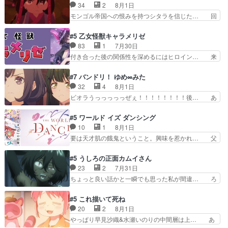
当主が際限なくツガイを増やせるのに… 今回はも
34
2
8月1日
での誕生プレゼン… なよなよした男（cv石田彰）
うガブちゃんさんの悲鳴にも似た怒… ユルと戦っ
モンゴル帝国への恨みを持つシタラを信じた… 回
梅ちゃんがた…
た時から伏線が張られていたのが… しかしアサ
想が淡々と語られるのだけどいつの間にか… オゴ
は、兄様に会いたいbotだと思… ツガイには優し
タイの妃になってもその心は晴れず、モ… ドレゲ
#5 乙女怪獣キャラメリゼ
い筈のガブちゃん、アキオの… 色々とひっかけが
ネの過去、宝石だった彼女が人になり… ドレゲネ
83
1
7月30日
あって、最終的に嫌な終わ… ゴンゾウが従える大
の過去、、辛かった、、あのジャタ… 年上旦那が
付き合った後の関係性を深めるにはヒロイン… 来
量のツガイに何事かと思…
良い人でも、女は宝石でただ笑っ… ダイルの儀式
夢ちゃんがキングコングなのいい味付けだ… ずっ
の神々しさたるや。一気に空気… ドレネゲの辛い
とメスってて何この可愛い生物。クラス… 付き合
#7 バンドリ！ ゆめ∞みた
過去には同情の言葉しか…シ… 奥様に悲しい過
い始めたら始めたでまた違った悩みが… と一歩ず
32
4
8月1日
去…萌え袖が可愛いね、と思… ドレゲネとシタ
つ踏み出す黒絵ちゃん微笑ま新汰の… ツインテー
ビオラうっっっっっぜぇ！！！！！！！！後… あ
ラ、2人だけの同盟が結成さ…
ルが可愛いお茶目な妹ちゃんです… しかも過去も
られちゃん、僕っ子になってから取り戻し… ビオ
重いんかいかつては自分に自信… リップを塗って
ラが悪魔すぎて気分が悪くなってきたこ… 声優ま
#5 ワールド イズ ダンシング
らっしゃるからかしらお顔が… 黒絵「怪獣に憧れ
とめました(７話まで)仲町あられ/… ビオラの策略
10
1
8月1日
るのはいいけど自分自身が… 素の自分はどちらな
がバッチリ嵌って最高wwwこ… 自信あれば評価
要は天才肌の餓鬼ということ。興味を惹かれ… 父
のかはまだ不明だが見せ…
なんて気にしないし、充実し… ・バーチャルだけ
の観阿弥と袂を分かった？鬼夜叉が田楽の… 猿楽
ど、みゅーたいぷ初ライブ… OPこんなんだっ
の鬼夜叉と田楽の増次郎。小さないざこ… 着眼点
#5 うしろの正面カムイさん
け？と思ったら歌唱シーン… の、らいぶシーン
は良くとも、先鋭的すぎるのか。芸能… 鬼夜叉は
23
2
7月31日
＿!!­­--­­--­… それだけでええやん！！しかし、ビオラ
石也と共に観世座をあとにし、三条… 観世座を離
ちょっと良い話かと一瞬でも思った私が間違… ろ
が仕…
れ、三条坊門御所で日々を送る鬼… 「お前(鬼夜
くろ首さんも油舐めてなかった？白雪碧さ… 今日
叉)が凄いのではなく客が凄い… 田楽と猿楽の獅
も1日お疲れ様でした～───昨晩～今… 幼女に拾
#5 これ描いて死ね
子舞勝負。鬼夜叉は猫の動き… 登場人物の我が強
われたお市ちゃんの恩返し。化け猫… 役にて出演
20
2
8月1日
い。新しい獅子舞に拘って… 第５話を
させていただきました。ジョアン… トイ・ストー
やっぱり早見沙織&水瀬いのりの中間層は上… あ
primevideoで視聴しまし…
リーみたいな始まり。流石に除… 猫相手になんで