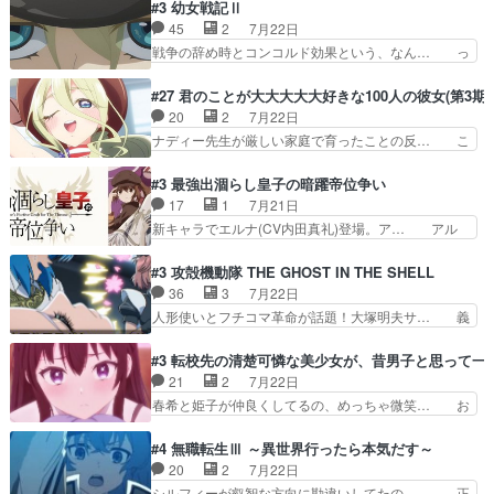
術師学校を突如襲った魔狼はベリルとフ… 老いに
#3 幼女戦記Ⅱ
ゴリラに飽きてニワトリにス… セルリスには見守
対する恐怖ね。恐怖を感じながらミュ… 教頭が藪
45
2
7月22日
り役が居ないとアカンね自… すみませんセルリス
をつつきやがったのかただ、動機は… 今回は何と
戦争の辞め時とコンコルド効果という、なん… っ
萌えでした魔族の男の子…
言ってもフィッセルの活躍がカッ… 人型以外の相
て毎回なってますが、「コンコルド効果」… ミニ
手と戦うのはゼノ・グレイブル… アクション主体
アニメ『ようじょしぇんき2』本編に加… 」はち
#27 君のことが大大大大大好きな100人の彼女(第3期)
で中身がほとんどなかった。… 単純単調な話にな
ょっと無能過ぎんかサンプル数1やん… ターニャ
20
2
7月22日
っちゃってて、、、え？そ… 徐々にわかってくん
が思ってる方向に進まずこれでまた… 合衆国と帝
ナディー先生が厳しい家庭で育ったことの反… こ
のよなぁこれ以上動けな…
国で小競り合い中、同盟国が講和… 戦争は始める
の辺りから原作を見ていないので、ナディ… 自
より終わらせる方が難しいって… 和平交渉のため
由、アメリカ、日本人、国語教師＋新たな… ナデ
#3 最強出涸らし皇子の暗躍帝位争い
にイルドアの大佐がサラマン… 直属の部下ですら
ィー（大和撫子、やまと100Girl… 美しすぎる美
17
1
7月21日
戦争継続派か。。戦争は始… 「（あの量の差が気
しいに美しいは美しすぎてうっ… 25)BP○さん見
新キャラでエルナ(CV内田真礼)登場。ア… アル
になるッ!!!）」ジェ…
逃して26)最高の機能… 前任退職、後任の教師ナ
ノルトがエルナにいじられ絡みする回。… 今期見
ディー。後半いつも… ⑬先生が日本人と看破した
るアニメが多いｗ骸骨騎士様、只今異… 傀儡政権
#3 攻殻機動隊 THE GHOST IN THE SHELL
恋太郎正解らしい… ①次の新キャラは後任の国語
を狙っているのか、弟が皇帝になっ… エルナは
36
3
7月22日
教師…フラグを… どうしてもルー大柴が頭を横切
100%善意で絡んでくるのがやっ… アルノルトが
人形使いとフチコマ革命が話題！大塚明夫サ… 義
る新ヒロイン…
魔法特化で基礎体力は一般人以… これリアル内田
体工場のシーンと女子会での「今の人格っ… ・
家ならヤバイトドメの踏みつ… ラブコメディは突
2029年の科学文明について我々の世界… まず、
#3 転校先の清楚可憐な美少女が、昔男子と思って一
然にに求めていたのは頭の… 主人公含めどいつも
効果音がいい。私が思うに、銃撃戦が… いきなり
21
2
7月22日
こいつもカラフルなだけ… 跡継ぎ候補多すぎるw
のハラハラ感。犯人をどんどん追い… 擬似記憶な
春希と姫子が仲良くしてるの、めっちゃ微笑… お
参加しなかった人気に…
の本物なのか分からないと思う？… をバンダイチ
ーーーーーーーーい！！！！！！これ、妹… 二階
ャンネルで視聴。いやはや、ア… 1990年代の
堂さんが女性だってことみんな知らなか… 姫子さ
#4 無職転生Ⅲ ～異世界行ったら本気だす～
OVAならアリかな。ICT… 冒頭のアクションから
んと三岳さんがラストに姫子さんのお… 初めて夜
20
2
7月22日
釘付けだった。皆人形… ひとつの単体の作品とし
のコンビニに行った隼人と姫子は偶… こういう学
シルフィーが叡智な方向に勘違いしてたの、… 正