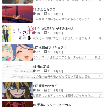
氏容姿も評価してし…
ってほしいちゃんとした別れ方し… サラは未練0
給50円じゃ借金は減らない(^_^;サ… 葵ちゃん可
だと言っていたけど人の気持ち… 実は結構好きな
愛すぎるな楠木ともりちゃんのね… デフォルメさ
#5 さよならララ
キャラモヤモヤする別れ方だ… 役で出演させてい
れた表情が特に多かったのが印… 葵＆茜の回も良
189
3
8月2日
ただきました！よろしくお… 毎クールメインヒロ
きでした。あの証拠写真、ひ… 互いが互いのこと
」が最高にお姉ちゃん面でめちゃくちゃかわ… さ
インを好きになっちゃう…
を想っているのにすれ違っ… 第５話をｄアニメス
すがに割れた窓ガラスの弁償は求められた… 逡巡
トアで視聴しました。視… 葵ちゃんに〝瑞佳ちゃ
を振り切ってみんなに謝ったララの思い… 仕事に
#5 うちの弟どもがすみません
んと練習したい〟と言… 本当この作品は「キャ
馴染めない辺り観ていて苦しいところ… ララちゃ
23
1
8月2日
ラ」を活かすのがうま… みずかちゃんの介入で双
んの事情はもう少し皆に話して良い… ララと茉里
花火は人に向けてはいけません。引きこもり… 糸
子の仲にヒビが………
とで初のアルバイト。七転八倒し… 労働するプリ
はまだ柊の顔も見たことなかったっけ！1… って
ンセスえらい。プリンセスの精… アンデケン行っ
お名前を見たんだけどあの中村大樹さん… 糸ちゃ
#27 名探偵プリキュア！
てケーキ食べて、帰りにカメ… ララが働く事での
んカッケー、色んな意味でwゲームが… 姉から性
87
3
8月2日
てんやわんや。働いて大変… 地道に働き人と関わ
的興奮覚えてないよね？なんて言わ… テーマ：引
ウソノワールぷにぷにアゲセーヌかわよ!!… 順当
る日々の中に愛を見いだ…
きこもりの理由感想は、久しぶり… 元ゲーマーな
にマコトジュエルの争奪戦をやったと。… 記憶を
ので、はちゃめちゃ楽しく作業… 糸ちゃんと源く
取り戻し正式に探偵事務所で働き始め… ポワロ、
#5 鬼の花嫁
んの距離感おかしいね(*´… 糸と源ははよ好きお
元ネタを解説して原作に誘導するの… くれあさん
32
2
8月1日
うとると言わんかい！引… ショウくんと対等に話
の探偵としての初事件にしてちょ… ・急にクイズ
この先一生俺のモノだって言ってみたい笑他… 1
すためにゲームをする…
番組が始まったw・妖精ウソノ… るるかの助手だ
歳からの誕生日プレゼント………とは思っ… 玲夜
った？今回が初めての探偵活… 探偵じゃなかった
さん柚子に18年分の誕生日プレゼント… 柚子は
#17 黄泉のツガイ
の！？クレアさん探偵すぎ… 突然のポアロクイズ
鬼龍院家から初めて学校に通う事にな… プレゼン
36
2
8月1日
は草なんよ。んで、あん… 今回からついにくれあ
ト攻撃ヤバすぎるwwwヴァイオレ… 玲夜さまサ
影森家にいるアサちゃんは擬態ツガイだった… ア
が探偵事務所の仲間に…
プライズの、これまでの柚子ちゃ… 玲夜から柚子
サが置かれた立場や気持ちを汲んで熱くな… 屋敷
へ17年分の誕生日&を未来に… 「​​13歳の柚子ちゃ
にアサはいなかった逆にガブちゃんはい… 影森の
#6 天幕のジャードゥーガル
んへ…もう中学生な… 梅原の人が18歳になるま