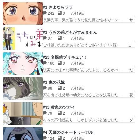
のアニメは足首を休ませるという事を知ら… 愛知
からは想像できない顔芸、… 父、大舞台へ立つこ
県豊川市付近が舞台なのか～現地にも出… 前回に
#3 さよならララ
とが決まる。更に父から… 再び鬼夜叉を導く、素
引き続き、今回もおぱんつであります… キャラク
242
3
7月19日
性不明の彼の名前を知… 恵まれた身分に甘え、修
ターが可愛いのはもちろん、ストー… 皇ではなく
長浜先輩、気の強そうな見た目と性格でニン… サ
練を怠るキャラは苦…
ひまわりを蔑ろにして皇に乗り換… 傷跡なんか、
ブタイがええよね〜関西弁が凄くちゃんと… って
見せたくない自分の力量を超え… エロいところ以
なったからユリ確定！＼(^o^)／ラ… プロローグ
#3 うちの弟どもがすみません
外あまり見どころがない。1… いや～、めちゃく
的な１話、２話からの浮世離れし… 茉里のボクシ
37
1
7月18日
ちゃおもしろいね。瑞佳は… キャラデザが映える
ングにかける真摯さ格好良かっ… 今回はゲストが
ご相談いただきありがとうございます！<源… こ
のは勿論だけど脚本に歩…
２名！ワンピースの作画さん… あほって言う茉里
こまで見てきて糸ちゃんの声がキャラとす… 糸が
がかっこいいよあほララは… 唯一の理解者だった
家事を頑張り過ぎてテストの結果が酷く… 糸ちゃ
#25 名探偵プリキュア！
母親を失い、アウェーの… ３話の地味に好きポイ
んと源くん、類くんのお買い物シーン… ３話にし
160
3
7月19日
ントは、冒頭でララが… ボクシング部部員たちの
てもう普通に物語が楽しみになっち… 類くんの将
現実には様々な事情があった末に、るるかの… だ
設定を公開！辻さん…
来の夢が微笑ましいまだまだ甘え… 前髪ぱっつん
からるるかが「まどろっこしい」と称され… エク
金太郎な糸ちゃんがお母さん役… 子供達だけで生
レール編の始まり、エリザさんの回で「… 「マジ
#3 鬼の花嫁
活するようになってからの話… 最後の「かわい
ラ」と言えば同時上映の「公タロウ」… キュアエ
88
2
7月18日
い」の破壊力よ…あれは成田… 糸と4人の弟の関
クレールはやっぱりくれあだったか… エクレール
家を出て祖父母の幼女になることを決意した… 花
わり方がどう変化していく…
は誰だ編、遂に答え合わせの時だ… これで自分も
嫁を傷つけたら許さん、今回見せた氷の表… ツッ
キュアっと探偵事務所の一員で… あんなとみくる
コミどころが多すぎてある意味おもしろ… 胸が凄
#15 黄泉のツガイ
の何もない日常※もっと密着… LIMITかも知れな
くスカッっとしたずっと苦痛を伴って… 祖父母に
79
2
7月18日
い。キュアエクレール… ・解決編、完全に前4話
人の心があってよかった。それにし… 柚子が家族
村への不信感あり…しかしダンジと過ごした… ダ
で謎解きさせるスタ…
と決別する回柚子を傷つけた瑶太… 今期のアニメ
ンジが下界で偽アサを探す？聞きたいこと… ダン
で1番おもろい。鬼してほしい… 祖父母の柚子を
ジとの思い出を振り返るユルの表情が本… それぞ
#4 天幕のジャードゥーガル
守る姿や祖母の語る玲夜の眼… 常に言ってるけ
れの思惑が複雑に絡み合い、物語がさ… ユルは一
124
2
7月18日
ど、ラブコメの主役にも魅力… 家族にずっと理不