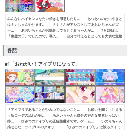
みんなにハイセンスなたい焼きを用意したり… あつあつのたいやきと
はナナちゃんやります… ナナさんがアシストしてあおいちゃんがゴ
ー… あおいちゃんがお悩みしてるとぐみちゃんが… 7月26日は
「幽霊の日」でしたので、導入… 自分で叶えるととっても大切な宝物
になるん… 憧れの会社に就職して夢を叶えた先にあった… 熱海ナ
ナカッコ良い……情熱的でほんまに良… ふみかの仕事を続けたいとい
各話
うおねがいをナ… ご視聴ありがとうございましたサンゴさんみ…
#1「おねがい！アイプリになって」
「アイプリであることがひみつではないこと… お願いを聞く→叶える
→新コーデの流れが良… あおいちゃんも自分の好きな要素いっぱい
持… ひみつのアイプリの正統後継者です。ゲーム… いのりちゃん
推せるな！ライブCGのクオリ… 『ひみつのアイプリ』は観るタイミ