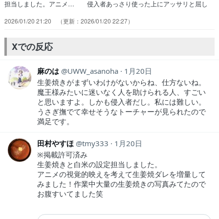
担当しました。アニメ… 侵入者あっさり使った上にアッサリと屈し
た… しかもこっちもすぐに話してて草コイツらチ… トーチャーが
2026/01/20 21:20
2026/01/20 22:27
うさぎ好きなのはシーズン1で… グヘヘ要員追加ですか？はい、毒入
りの生姜… うーん、今回はちょっと微妙だったかな。細… 魔王を
暗殺しに侵入してきたのはかつて姫を… ブログを投稿しました。そし
Xでの反応
て癒される兎登… 第二原画で参加させていただきました。よろ…
麻のは
UWW_asanoha
1月20日
生姜焼きがまずいわけがないからね、仕方ないね。
魔王様みたいに迷いなく人を助けられる人、すごい
と思いますよ。しかも侵入者だし。私には難しい。
うさぎ撫でて幸せそうなトーチャーが見られたので
満足です。
田村やすほ
tmy333
1月20日
※掲載許可済み
生姜焼きと白米の設定担当しました。
アニメの視覚的映えを考えて生姜焼ダレを増量して
みました！作業中大量の生姜焼きの写真みてたので
お腹すいてました笑