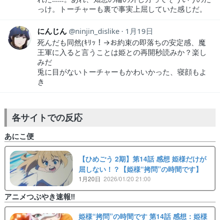
っけ。トーチャーも裏で事実上屈していた感じだ。
にんじん
ninjin_dislike
1月19日
死んだも同然(ｷﾘｯ！→お約束の即落ちの安定感、魔
王軍に入ると言うことは姫との再開秒読みか？楽し
みだ
兎に目がないトーチャーもかわいかった、寝顔もよ
き
各サイトでの反応
あにこ便
【ひめごう 2期】第14話 感想 姫様だけが
屈しない！？【姫様“拷問”の時間です】
1月20日
2026/01/20 21:00
アニメつぶやき速報‼︎
姫様“拷問”の時間です 第14話 感想：姫様