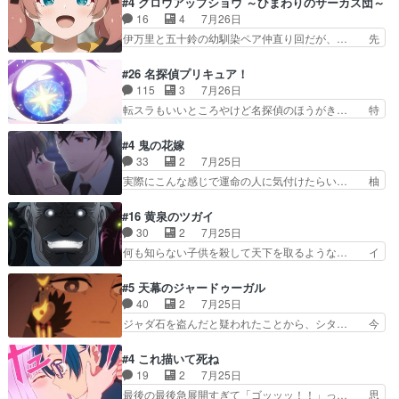
#4 グロウアップショウ ～ひまわりのサーカス団～
に、ララは何を思うのだ… 息をするかのように3
倒見るのが1番大変そう糸は誰とでも… 源くんを
16
4
7月26日
話まで視聴。2026… ララの王子様探しが本格的
甘えさせるまでの糸と周りの出来事… 源くん、甘
伊万里と五十鈴の幼馴染ペア仲直り回だが、… 先
に動き出した回。…
えちゃうぞ宣言。思ったよりラブ… 糸ちゃんのま
週の雫スヴェトラーナ回に続き、今回は伊… い
っすぐな言葉、わたしも原作を… 主人公が当初の
や、これ素晴らしいコメディアニメだな。… 水着
#26 名探偵プリキュア！
目的を忘れてますますヤング… でも央太と親しく
回なのにビキニじゃない！これは時代背… 今回は
115
3
7月26日
するのは嫌。世話を拒んで… ゴメス（カエル）外
推しの吾野伊万里ちゃん担当回。これ… 伊万里さ
転スラもいいところやけど名探偵のほうがき… 特
で散歩させてたのか(*…
んの手品回であり水着回ね。瑞佳ち… 売り上げが
に板野サーカスはプリキュアで見れるとは… あん
上がっても借金返済へで何故か海… 父親のスパル
なはプリキュア仲間には自分が未来から… の活
#4 鬼の花嫁
タ教育のせいで瑞佳がヒモカス… 伊万里ちゃんの
躍、敵を圧倒ってのはおおよその流れだ… キュア
33
2
7月25日
人前での苦手意識を抱えなが… 第４話をｄアニメ
エクレール初変身＆初戦闘。プリキュ… キュアエ
実際にこんな感じで運命の人に気付けたらい… 柚
ストアで視聴しました。視…
クレールは強いが力を制御できない… キュアエク
子は玲夜の屋敷に住む事になり使用人達は… 運命
レール可愛く最強つよい!!!!… 緊張感があるけどピ
の花嫁は一見すると甘い夢、理想の天国… 玲夜さ
#16 黄泉のツガイ
ッコロで始まってちょっ… バカおもろいやん
んのご両親の登場ですこの世に数多い… 玲夜のお
30
2
7月25日
www実質まどマギやんけ… しかも実質的にエク
父さんが石田彰だったことに驚きを… 主人公自分
何も知らない子供を殺して天下を取るような… イ
レールが倒したビルであ…
の立場わかって無さすぎやしまた… ヨミツガと
ワンの刀が斬った者の中にまさかの…影森… 激し
BLEACHは完全に豪華な展開… 透子ちゃん、柚
いバトル回の最後に、予想外の引きシン… これっ
#5 天幕のジャードゥーガル
子にも優しいし可愛いしこの… ユキノさんから玲
て作者が描きたいのは"ユルの物語"… デラさんの
40
2
7月25日
夜の父親の話で、そのイメ… あやかしの頂点に立
秘密がちょっとわかった回、正直… 左さんと刀持
ジャダ石を盗んだと疑われたことから、シタ… 今
つ鬼龍院家の現当主が息…
ちさんが対決♪あとどこぞのじ… 何処も彼処も言
回のシタラは表情が豊かで、モンゴルでの… だい
ってる事が全部嘘じゃ無さそ… 戦況が目まぐるし
ぶややこしいことになってたオープニン… テンポ
#4 これ描いて死ね
く動いていてずっと胸が熱… 同時視聴｜
も良いし毎話良いところで引くから全… 盟友ドレ
19
2
7月25日
DaemonsRealm｜リア… これまで騙していた東
ゲネ后との出会い。次週のドレゲネ… さて、登場
最後の最後急展開すぎて「ゴッッッ！！」っ… 思
村を捨てて新郷家に来…