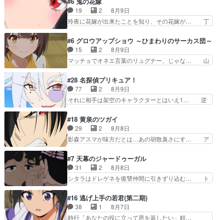
#6 鬼の花嫁
ッときた。今期で一番好… おかあちゃんっていい
シーンカッコいい！もう転生モノに変… ゲーム内
19
2
8月9日
もんだ。自分の全てを… ついにハイブチが出た！
の柊くんカッコイイな～そして意外… あれからゲ
玲夜に花嫁が出来たことを知り、その花嫁が… 丁
毛色綺麗でかわいい…
ームの中では糸と柊はしっかり仲… 感想は、前話
寧といえばそうなんだけど、ざまぁ、が中… 最
の続きで、糸と柊はゲームで仲… 柊は糸たちと協
初、にゃん吉が透子のストーカーを始めた… 高道
#6 グロウアップショウ ～ひまわりのサーカス団～
力してオンラインRPGの強… 違うアニメ始まっ
きもいけどあれ横で見せつけられるのは… 玲夜の
15
2
8月9日
たかと思ったら先週の続き… ご視聴ありがとうご
前の婚約者鬼山桜子がめっちゃ別嬪さ… にゃんき
マッチョでオネエ言葉のリュグナー、じゃな… 山
ざいましたよかった、本…
ちくんのお母さんが一番かわいいで… 花江さんが
田、相変わらず可愛いね叡智で綺麗で可憐… ひま
中学生ストーカーしてた花江さん… 主人公がお願
わりサーカスに突然現れた金髪の大男少… 伝説の
#28 名探偵プリキュア！
いやイケメンが主人公にプレゼ… 「お願いがある
男の登場によって、山田の輝かしき過… お父さん
77
2
8月9日
ときはキスでおねだりする」… 透子とにゃん吉の
の相方登場回、良い回だったな。諏… 第６話をｄ
それに相手は架空のキャラクターとはいえ1… 逆
馴れ初めを見れて良かった…
アニメストアで視聴しました。視… じゃがいもし
に今まで見たまんまでるるかの悪口と受け… 「思
か食べられない貧乏サーカスの… アバンでまた青
い出に意味なんかない」という意味深な… 12話
#18 黄泉のツガイ
い公衆電話が出てきた。みず… おはようございま
でるるかはミサンガのマコトジュエル… 今のるる
29
2
8月8日
す！瑞佳の正体が明かされ… 朝も昼もおやつもじ
かの態度について見たまんまを言え… 探偵パート
影森アスマが味方だとは…あの胡散臭さにす… ア
ゃがいも尽くしの『ひま…
は仕方ないが殆ど明智小林の活躍… すっかりファ
バンはミネナギサアサ脱出時の話しか下界… やは
ントムのマスコットになってる… デッチアゲイン
りアスマ(石田彰キャラ)は裏切り者た… 原作を読
#7 天幕のジャードゥーガル
はファントムの一員で、ロン… 謎の怪盗デッチ·
むの我慢していてよかっただって顔… どんどん増
31
2
8月8日
アゲイン登場!!一体何を… 戦闘作画はイマイチな
えるツガイツガイよりも腹黒い人… 夜桜は「顔で
シタラはドレゲネを復讐仲間に引きずり込む… ト
回。次回過去編でそろ…
損してる」って言うけど、声で… おかしいな石田
ルイ家と、大カアンを支えるチャガタイ家… トル
が実はいい人っぽい？まだ分… 人を信用出来ない
イに功績を挙げさせて政権と軍のバラン… 覇道の
#16 逃げ上手の若君(第二期)
ましてはアサちゃん目的で… "顔で損してる"企み
トルイと王道のオゴタイって感じかな… 賢い人物
38
1
8月7日
顔て何…wアスマさん… 顔で損してるアスマさん
の行動は想定した目的達成のための… シタラとボ
時行「あなたの役に立って恩を返したい」頼…
ついでに声でも損し…