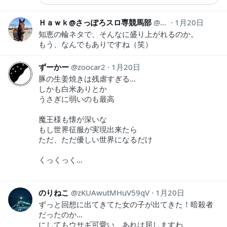
Ｈａｗｋ@さっぽろスロ専競馬部
hawk1280
1月20日
知恵の輪ネタで、そんなに盛り上がれるのか。
もう、なんでもありですね（笑）
ずーかー
zoocar2
1月20日
豚の生姜焼きは残虐すぎる…
しかも白米ありとか
うさぎに弱いのも最高
魔王様も懐が深いな
もし世界征服が実現出来たら
ただ、ただ優しい世界になるだけ
くっくっく…
のりねこ
zKUAwutMHuV59qV
1月20日
ずっと回想に出てきてた女の子が出てきた！暗殺者
だったのか…
にしてもウサギ可愛い、あれは屈しますわ