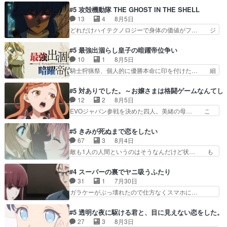
ーベルボアを狩りに行く。野営… ・実家周辺でサ
ゥーアの唯一の手駒が強すぎる笑あお… 私にとっ
#5 攻殻機動隊 THE GHOST IN THE SHELL
ーベルボアが暴れてると聞い… ちょっと年齢の事
て完全にご褒美回ゼー様の葉巻シー… やはりター
13
4
8月5日
を言いすぎとゆーか言い訳… ベリルの母もやはり
ニャが後方指揮だと展開に迫力が… “貧乏籤百連
どれだけハイテクノロジーで身体の価値がフ… ジ
只者じゃなかったかベリ…
無料ガチャ”100連でも1回… 2期入ってから地味
ャミングも伏線になるかと思った回想シー… フチ
だよね。ただでさえ幼女… 「餌になってもらわね
コマだいぶ理性持ち始めた。この世界の… 原作読
#5 最強出涸らし皇子の暗躍帝位争い
ばならぬ」って言葉に… ゼートゥーア左遷によっ
んだのもう何年も前なのに、覚えてる… コイルの
10
1
8月5日
て参謀本部の連携が… 緊張感ある戦闘描写とギャ
汚職を突き止めるべくバトーの指導… やまとん1
騎士狩猟祭、個人的に優勝本命に印を付けた… 細
グ今週の『有能な…
号はどこの部分で使うのだろう？… 日本とロシア
かい設定を考えるのが面倒な時は古代魔法… エル
が絡む政治の話かつ色々な用語… 第５話を
ナがチートすぎる笑アルは最初から自分… プラネ
#5 対ありでした。～お嬢さまは格闘ゲームなんてし
primevideoで視聴しまし… 前回同様『イノセン
ット・ウィズ展開アツいな「騎士狩猟… 麦茶どこ
12
2
8月5日
ス』を含む押井・神山版… 第５話「EPISODEラ
ろかタイトル通り麦茶の出涸らしぐ… 第５話を
EVOジャパン参戦を決めた四人。美緒の母… こ
ストの母親の気持…
ABEMAで視聴しました。視聴に… 復讐に燃える
の作品に唯一足りないと思ってた(無くて… 見た
吸血鬼兄弟の弟ですいいキャラ… クリスタ皇女
目は気品溢れてるのに中身は…美緒ママ… テー
#5 きみが死ぬまで恋をしたい
が“萌え”なのでこの娘が皇帝… ウサギ好きそうな
マ：格ゲー大会に行くには？感想は、美… 大会を
67
3
8月4日
王女殿下がかわいい。幼馴… ついに始まった狩猟
前に格ゲー熱が高まる一方、百合の本… 東京で開
敵も1人の人間というのはそうなんだけど状… も
祭。エルナの活躍で上位…
催される格ゲー大会に参加すること… Japanに向
う着れないからってどういう意味だろうな… ミミ
けて外泊届にサインをもらっ… 長崎から大会のた
を人間に戻して欲しいでも自分達が代わ… ご視聴
#4 スーパーの裏でヤニ吸うふたり
めに東京へ!/でも観光よ… 旅の支度全部やってく
ありがとうございました見るたびに切… 誰かと思
31
1
7月30日
れる先輩、なんだかん… 第５話をｄアニメストア
ったらちゅー先輩か。しれっと相方… 第５話感
ガラケーがぶっ壊れたので仕方なくスマホに…
で視聴しました。視…
想：コ□した相手にも家族や…､戦… つらい回
佐々木さんとは同い年くらいに思ってたけど… や
だ……つらすぎる……。エスタ先輩… 今週のシー
はり出オチ感が否めず、エピソードの打率… 田山
#5 透明な夜に駆ける君と、目に見えない恋をした。
ナとミミも可愛かった2人の関係… 確かに相手に
さんが佐々木さんに沼っていく…こんな… 佐々木
27
3
8月3日
も家族や大切な人はいるけど、… 白シャツが作業