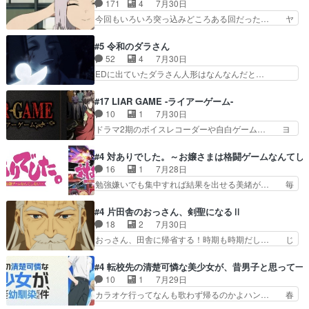
界が999である村人と定めた上位存… 大規模バト
171
4
7月30日
宣言、合田一人に通じるも… この作品は近年稀に
ルシーンなのに会話してばっかり… やっぱり勇者
今回もいろいろ突っ込みどころある回だった… ヤ
見るおっさんキャラの充…
より強かったか笑統率力LV9… 普通の人間の親子
クのクワガタ取りの話が尋常じゃない雰囲… 妹子
やーん総務課長と娘の女子… これがこの世界の仕
ちゃんの恋愛話をしたり、タバコを生産… ここう
#5 令和のダラさん
組みか‥Lv200帯の… そのために役割を超越する
っすら思ったことズバリ言ってくれて… おかし
52
4
7月30日
者の出現させるた… アリスのお陰で他の勇者達も
い、さわやかだ 世話好きの陰に支配… ヤクねこ
EDに出ていたダラさん人形はなんなんだと…
共闘してくれ魔…
のクワガタ取りの話見て切なくなっ… 普段は選別
『ダラさんと呼ぶ者が生まれた日』をダラさ… 陰
された4～600レスを2,30… 隠し方が密売人のそ
惨な過去がきっちり現代に継承されている… ダラ
#17 LIAR GAME -ライアーゲーム-
れww唐突な作画力の正… なんか今日はかなり一
さんと姉弟の母との出会いの話やはりダ… ダラさ
10
1
7月30日
瞬で終わっちまったっ… 先週と比べてまだまとも
んの過去話も佳境…げに恐ろしいは人… 第５話感
ドラマ2期のボイスレコーダーや自白ゲーム… ヨ
に見えた。4話は過…
想：２人の過剰な貢ぎ物?の礼とし… 第５話感
コヤは人間の弱い所をつくのが抜群に上手… 昼の
想：姉のお誕生会にダラさんを招待… 部分的に時
国の奴らも馬鹿が多いが、夜の国も同じ… ご視聴
#4 対ありでした。～お嬢さまは格闘ゲームなんてし
系列が4話と入れ替わってるのね… こんなデカイ
ありがとうございました来週もよろし… 握った◯
16
1
7月28日
のどうやって運ぶんだよ！？姉… ダラさん、人型
治郎（中の人的に）仲間であるプレ… ヨコヤの頭
勉強嫌いでも集中すれば結果を出せる美緒が… 毎
形態にもなれるんか!?w髪…
の回転の速さと人間の心理を利用… 夜の国のヨコ
晩スト６対戦を楽しむ４人。だが、期末試… どん
ヤ支配がますますひどく……。… ヨコヤは飴と鞭
なゲームも相手が強すぎるとやる気無く… テー
#4 片田舎のおっさん、剣聖になるⅡ
で夜の国の独裁支配を強化、… やはりヨコヤいい
マ：テスト勉強と大会感想は、美緒がテ… すげー
18
2
7月30日
ですね。昼の国が勝てる流… 役で出演いたしまし
ーーーーーーーー良い……。女性声優… 深夜の格
おっさん、田舎に帰省する！時期も時期だし… じ
た。次回も緊張が止まり…
ゲー対戦よりテストの方がよっぽど… 真剣に授業
いさん、ベリル、副団長、年長者が強い順… 底知
を受けて、夜は珠樹の部屋で格ゲ… 来たる定期テ
れない爺さんには夢が詰まってると思う… クル
#4 転校先の清楚可憐な美少女が、昔男子と思って一
ストに向けて勉強会！美緒ちゃ… 受験勉強と戦闘
ニ、ヘンブリッツ、ミュイと一緒におっ… 帰省、
10
1
7月29日
の2択なら戦闘を選ぶ娘w美… 勉強嫌いでバトル
お供ヒロインはクルニ。順番的には確… 父親から
カラオケ行ってなんも歌わず帰るのかよハン… 春
を選ぶって、ひぐらしの沙…
手紙が来た。サーベルボアの退治の… ここでヘン
希ちゃんの私服、めっちゃ可愛いぞ！！！… どう