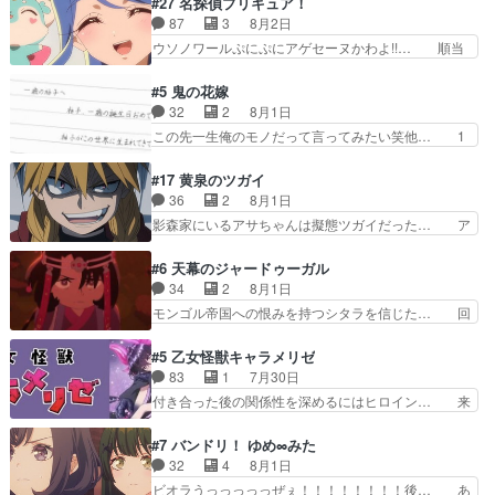
#27 名探偵プリキュア！
てケーキ食べて、帰りにカメ… ララが働く事での
んカッケー、色んな意味でwゲームが… 姉から性
87
3
8月2日
てんやわんや。働いて大変… 地道に働き人と関わ
的興奮覚えてないよね？なんて言わ… テーマ：引
ウソノワールぷにぷにアゲセーヌかわよ!!… 順当
る日々の中に愛を見いだ…
きこもりの理由感想は、久しぶり… 元ゲーマーな
にマコトジュエルの争奪戦をやったと。… 記憶を
ので、はちゃめちゃ楽しく作業… 糸ちゃんと源く
取り戻し正式に探偵事務所で働き始め… ポワロ、
#5 鬼の花嫁
んの距離感おかしいね(*´… 糸と源ははよ好きお
元ネタを解説して原作に誘導するの… くれあさん
32
2
8月1日
うとると言わんかい！引… ショウくんと対等に話
の探偵としての初事件にしてちょ… ・急にクイズ
この先一生俺のモノだって言ってみたい笑他… 1
すためにゲームをする…
番組が始まったw・妖精ウソノ… るるかの助手だ
歳からの誕生日プレゼント………とは思っ… 玲夜
った？今回が初めての探偵活… 探偵じゃなかった
さん柚子に18年分の誕生日プレゼント… 柚子は
#17 黄泉のツガイ
の！？クレアさん探偵すぎ… 突然のポアロクイズ
鬼龍院家から初めて学校に通う事にな… プレゼン
36
2
8月1日
は草なんよ。んで、あん… 今回からついにくれあ
ト攻撃ヤバすぎるwwwヴァイオレ… 玲夜さまサ
影森家にいるアサちゃんは擬態ツガイだった… ア
が探偵事務所の仲間に…
プライズの、これまでの柚子ちゃ… 玲夜から柚子
サが置かれた立場や気持ちを汲んで熱くな… 屋敷
へ17年分の誕生日&を未来に… 「​​13歳の柚子ちゃ
にアサはいなかった逆にガブちゃんはい… 影森の
#6 天幕のジャードゥーガル
んへ…もう中学生な… 梅原の人が18歳になるま
当主が際限なくツガイを増やせるのに… 今回はも
34
2
8月1日
での誕生プレゼン… なよなよした男（cv石田彰）
うガブちゃんさんの悲鳴にも似た怒… ユルと戦っ
モンゴル帝国への恨みを持つシタラを信じた… 回
梅ちゃんがた…
た時から伏線が張られていたのが… しかしアサ
想が淡々と語られるのだけどいつの間にか… オゴ
は、兄様に会いたいbotだと思… ツガイには優し
タイの妃になってもその心は晴れず、モ… ドレゲ
#5 乙女怪獣キャラメリゼ
い筈のガブちゃん、アキオの… 色々とひっかけが
ネの過去、宝石だった彼女が人になり… ドレゲネ
83
1
7月30日
あって、最終的に嫌な終わ… ゴンゾウが従える大
の過去、、辛かった、、あのジャタ… 年上旦那が
付き合った後の関係性を深めるにはヒロイン… 来
量のツガイに何事かと思…
良い人でも、女は宝石でただ笑っ… ダイルの儀式
夢ちゃんがキングコングなのいい味付けだ… ずっ
の神々しさたるや。一気に空気… ドレネゲの辛い
とメスってて何この可愛い生物。クラス… 付き合
#7 バンドリ！ ゆめ∞みた
過去には同情の言葉しか…シ… 奥様に悲しい過
い始めたら始めたでまた違った悩みが… と一歩ず
32
4
8月1日
去…萌え袖が可愛いね、と思… ドレゲネとシタ
つ踏み出す黒絵ちゃん微笑ま新汰の… ツインテー
ビオラうっっっっっぜぇ！！！！！！！！後… あ
ラ、2人だけの同盟が結成さ…