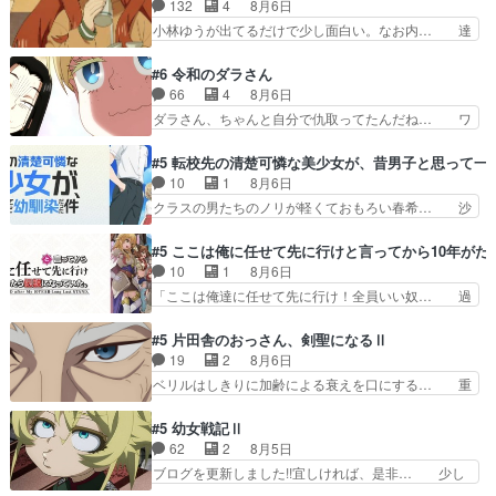
き取りスタッフに定治いなかった？ま… ののちゃ
132
4
8月6日
早々変態扱いされてる件。タ… まだまだお元気そ
んのお手当てはお節介だったりする… ビオラの立
小林ゆうが出てるだけで少し面白い。なお内… 達
うなお声で……不意打ち過…
ち回り害悪すぎるお近づきの印が… ・律っちゃん
郎が獣人に◯◯◯される強制百合を期待し… ヒグ
明るくなったね♪・メンバーの… 一難去ってまた
マドンってなんなん！？人見知りっぽい… なんな
#6 令和のダラさん
一難、律がビオラの呪縛から… 「私はあなたが嫌
ら下ネタ0じゃなかったかこんな回が… 他のエピ
66
4
8月6日
いなんです」「バンドやめ… 何が起きているの
ソードに対してマイルドな回だった… 今回はだい
ダラさん、ちゃんと自分で仇取ってたんだね… ワ
か！？次週、みゅーたいぷ…
ぶある程度抑えてる？w感じな気… アルねこ、そ
イが必死でケロロじゃないのよケロロじゃ… ロボ
うはならんやろ映画のワンシー… さっきまで生き
ットに憧れてビーム撃ちたいと…そうい… 余りに
#5 転校先の清楚可憐な美少女が、昔男子と思って一
ていたゴキブリ死んでるGP… アルねこ危険です
も凄惨なダラさんの過去ダラさんの６… 過去編は
10
1
8月6日
よね。健康的な面で··江… 酔い潰れ行き着いた江
これで一区切りかなギャグも面白い… ガンガガン
クラスの男たちのノリが軽くておもろい春希… 沙
ノ島で、朝日を眺めな…
♪薫がなんかしっかり歌ってロマ… 姉巫女の誤
紀は隼人への片思いを拗らせているタイプ… みな
算、クソみたいな嫉妬の末路よ。… 私、そんなに
もちゃんが透けブラしててびっくりして… レベル
#5 ここは俺に任せて先に行けと言ってから10年が
日頃からガンガン言うてないで… このアニメはど
のキャラが登場。相変わらず顔や体の… 隼人が春
10
1
8月6日
こに行くのだろう、面白すぎ… 姉のした事はただ
希の級友を巻き込んだイジりに動じ… 第５話を
「ここは俺達に任せて先に行け！全員いい奴… 過
単に一族を絶滅させただけ…
U-NEXTで視聴しました。視聴… ラブコメで天然
去、あとを託したロックが今、2人にあと… 木下
ジゴロというかナチュラルヒ… みなもと仲良く話
鈴奈（@0suzuna0）が【マリー… 村ごと乗っ取
#5 片田舎のおっさん、剣聖になるⅡ
す隼人を見てなぜか不安に… 無理なダイエットは
られてたら流石に気付かないか… 《漫画版少し読
19
2
8月6日
禁物だけど、なかなか結… 「これからもお手入
んだことある》エリックとゴ… ロックは敵に容赦
ベリルはしきりに加齢による衰えを口にする… 重
れ、がんばりゅ」ありが…
無くブスっといくから気持… 勇者パーティー再結
ねた歳のせいにしていた限界を超えて命の… いい
成して先にいけで激アツ… 爆縮、幻覚、主人公結
んじゃないですか。魔物の群を発見した… アマプ
#5 幼女戦記Ⅱ
構エグいことするよな… ねぇ猫耳ガール、敵の根
ラにて視聴終わり！サーベルボア討伐… を言い訳
62
2
8月5日
城に乗り込む事を同… 世もや替えが利くと復活P
にしたくないものですねwボア狩り… 先生として
ブログを更新しました!!宜しければ、是非… 少し
とは？！もう来週…
のベリルが好きだけど、今回みた… 4人だけでサ
でもマシな負け方を選んだゼートゥーア… ゼート