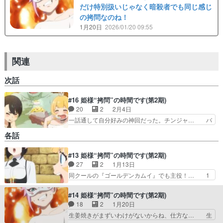
だけ特別扱いじゃなく暗殺者でも同じ感じ
の拷問なのね！
1月20日
2026/01/20 09:55
関連
次話
#16 姫様“拷問”の時間です(第2期)
20
2
2月4日
一話通して自分好みの神回だった。チンジャ… バ
ニラちゃんが可愛いｗトーチャのうっかり… 絵コ
各話
ンテに古橋一浩さん、びっくり！今日の… 違う展
開◎ミーハー魔王◎続けて関連。魔剣… ハムちゃ
#13 姫様“拷問”の時間です(第2期)
んの青椒肉絲魔剣の炎を制御「我に… マンネリだ
27
2
1月13日
ったかなー。しゃべる巨大ハムス… ハムちゃんの
声、田村ゆかりバニラちゃん可… ハムスター関係
同クールの『ゴールデンカムイ』でも主役！… 1
なくね？エビチャーハン旨そ… バニラちゃん可愛
期は意外にも1クールを完走してしまった… はい
いよ！！！AIくんもそう… デカハムスターでは屈
はい、分かってました絶対、シャバ（笑… 屈し欲
#14 姫様“拷問”の時間です(第2期)
しなかったけどその料…
とは…屈したいのかwご褒美あげるか… なんだろ
18
2
1月20日
う、この安心感。変わらぬ姫の屈し… 原作終わっ
生姜焼きがまずいわけがないからね、仕方な… 生
てしまったのでOPEDでまたみ… 記憶喪失でまた