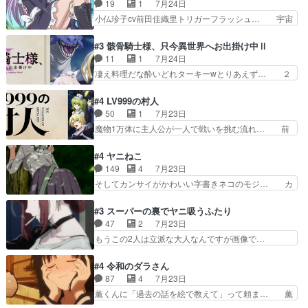
女って人を襲うって知らなかった…ポ… そのスタ
19
1
7月24日
は…】前向き没落令嬢×こ… 「ぼやっとしてたら
イルで小学生ファッションは口裂け… 相変わら
小仏珍子cv前田佳織里トリガーフラッシュ… 宇宙
菜園の領地の外まで開墾…
ず、尺の都合なのか原作漫画の細か… 除霊士カム
背景でナレが始まり音楽が1本引きギタ… 珍子を
イと助手シヅカのエッチで笑える… 今回はかつて
いたぶってるのか！？Cパートで懐か… 普通にド
#3 骸骨騎士様、只今異世界へお出掛け中Ⅱ
昭和キッズを恐怖のどん底へ突… 現代で有名な口
ッジが激アツ。いや羽仁衣が初めて… 優谷優の声
11
1
7月24日
裂け女登場！お市ちゃん、ポ… ろくろ首の除霊シ
優に「ちんこ」って言わせてて興… 珍子ちゃ
凄え料理だな酔いどれターキーwとりあえず… ２
ーン「悪霊退散」のパチン…
ん………！！！！？！先週に引き続… これは意図
期第３話感想：まさか最初に出て来た兄妹… 妹想
的に1～2話でスルーしたことだ… これは本作に
いの良いお兄ちゃん！！現場も楽しかっ… 第３話
#4 LV999の村人
限ったことでなく、最近のアニ… 東山朱莉
をｄアニメストアで視聴しました。視… ローデン
50
1
7月23日
（AkariHIGASHIYAM… こんなに可憐で可愛い泣
王国ホーバン領を訪れたアーク一行… 1期に引き
魔物1万体に主人公が一人で戦いを挑む流れ… 前
き虫メイドが僅か3…
続き２期にも出演させていただけ… 1期の頃から
半は魔族へ恨みを持つだろうパルナの強い… 両親
思ってたんだけどヒロインのエ… 依頼を受けて問
を魔物と人間に殺された鏡の生い立ち。… 勇者た
#4 ヤニねこ
題解決特筆する事は無いが、… 今週もありがとう
ちを信じてアリスを預ける、鏡を信じ… 勇者パー
149
4
7月23日
ございます耳がヒクヒクな… 時計台に登ってるの
ティが仲間になった！？会話が通じ… 鏡の過去、
そしてカンサイがかわいい字書きネコのモジ… カ
見ると挟まれないか心配…
辛すぎて胸が苦しくなりました…… 最初、勇者パ
ンサイねこさん、魅力的な姿と表情が可愛… お前
ーティは対話すら拒んでいたが… ちょ、またタカ
は『ちんこ』によってリミッターが外れ… 今回は
#3 スーパーの裏でヤニ吸うふたり
コちゃんの性別が間違えられ… 鏡の両親がモンス
汚い要素あまりなく普通にギャグアニ… あとアイ
47
2
7月23日
ターと人間にそれぞれ命を… 胸が苦しくなるほど
キャッチが釈迦だったの本当に最高… まー、今回
もうこの2人は立派な大人なんですが画像で…
鏡くんの過去がとても残…
もコンプライアンス違反にどこま… 達郎のオチに
色々と察して見守る店長さすがです。そして… こ
は笑った慣れてくるとオチの出… 「君が下品なア
こ叡智でセクシー！ミストふっかけて嗅ぎ… あい
#4 令和のダラさん
ニメが好きでも大丈夫だよ」… あんな事こんな事
かわらず山田さんと田山さんが同一人物… 今さら
87
4
7月23日
いっぱいさせられちゃうこ… 妹ネコちゃんのバー
だけどずとまよのOP合ってるね。首… 佐々木と
薫くんに「過去の話を絵で教えて」って頼ま… 薫
ガーにタバコ入ってるの…
田山さんにロマンスの香りが漂って… 佐々木さん
にとってダラさんはもう一人の…おっぱい… 遂に