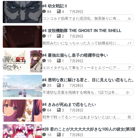
ブリッツくんが同行するのが変で… ・ベリル、実
やらあの女優さんが春希のお母さんのよ… 春希ち
#4 幼女戦記Ⅱ
家に帰ることに・ベリルはミュ… おっさんの親と
ゃん姫ちゃんに野菜の子も凄え可愛い… 隼人くん
84
4
7月29日
なるとお爺ちゃんだよね孫扱… ・ベリル、実家に
のスマホを買いに行ってたけど完全… 第４話を
コンコルド効果でまた泥沼化。無茶振りに奇… ル
帰ることに・ベリルはミュ…
U-NEXTで視聴しました。視聴… スマホを買うた
ーデルドルフ中将自らが行う煙草と葉巻は… ブロ
め、都心で待ち合わせをした… OP曲きっかけで
グを更新しました!!宜しければ、是非… 計画通り
#4 攻殻機動隊 THE GHOST IN THE SHELL
見始めてたけどなんだかん… いきなりシリアス展
にはいかないね笑やり遂げた(ほぼ… 今回もター
17
2
7月29日
開ぶち込んでくるじゃん… 春希の家庭事情は複
ニャに不都合なことがあったりし… 白髪の男性が
殿田みたいになっちゃった人って結構会社に… バ
雑。食事とか隼人が親身…
語った家族を失った喪無感が、… 連邦に対して有
トーがカッコいいと思ってたら、トグサが… あの
利な講話条件を引き出すため… コンコルド効果に
見た目もうただのロボでしかないんだよ… 俺らの
#4 最強出涸らし皇子の暗躍帝位争い
油を注ぐターニャの勝利軍… 犠牲を払っても良い
汗拭きそりゃいやだろwwバトー＆ト… イノセン
10
1
7月29日
ならお前たちが前線へ行… 戦闘がアッサリし過ぎ
スの元となった回だけど、ガイノイ… アダム・リ
エロイタチなんて事をフィーネとエリーにア… ア
じゃない？戦争がメイ…
ンクやジェイムスン(教授)型サ… アンドロイドも
ルも気付かなかった事を…フィーネは自分… モン
おっさんの汗を拭くのは嫌や… 押井守監督のイノ
スターを呼ぶ笛？黒幕は狩猟祭とは関係… 平凡な
#4 透明な夜に駆ける君と、目に見えない恋をした。
センスの土台になったエピ… コミカルなのにも慣
少女に見える眼鏡w眼鏡属性は持ち合… 神アニ
25
3
7月28日
れてきました。１話でし… ロボットの反乱は今と
メ、ケテーイ！「騎士狩猟祭、前夜の… フィーネ
不適切な言葉を指摘する鳴海も、1話では冬… か
なっては良くある話し…
がアルノルトに活躍してもらいたが… 第４話を
けると鳴海のやり取り微笑ましいw良い奴… どう
ABEMAで視聴しました。視聴に… 第４話、アル
接していいのかわからず戸惑うかけるも… 盲目だ
#4 きみが死ぬまで恋をしたい
とフィーネの２度目のデート出… マジできな臭い
と相手の表情も分からないからどう思… 今期のバ
64
3
7月28日
ぞ帝位争い。姉からの刺客を… ふぃーねと町の様
ックナンバーみたいなOPアニメ。… 初デートで
戦争で戦ってるシーンはあまりないとはいえ… 前
子を見に行ったら町中で窃…
冬月を笑わせようとする姿も冬月… 特に大きな事
回までにあまり見れなかったようなシーナ… ミミ
件やイベントが起きるでもなく… 初デートで冬月
の存在で揺らぐ14クラス約束された死… ミミの
#28 君のことが大大大大大好きな100人の彼女(第3期)
を笑わせようとする姿も冬月… 3話までは主人公
秘密をあっさり受け入れたのは拍子抜… 蘇生魔法
10
2
7月28日
がどうでもいいことでずっ… 花火購入に浅草へ…