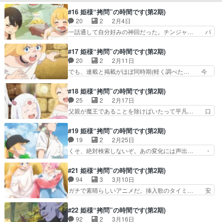
姜焼きと白米の設定担当しました。アニメ… 侵入
1期から、便利だなww記憶… バスケの話、普通
者あっさり使った上にアッサリと屈した… しかも
#16 姫様“拷問”の時間です(第2期)
に面白くて笑ってしまった… 待ってました2
こっちもすぐに話してて草コイツらチ… トーチャ
20
2
2月4日
期！！！一度目と全く同じ反… 姫の記憶喪失によ
ーがうさぎ好きなのはシーズン1で… グヘヘ要員
一話通して自分好みの神回だった。チンジャ… バ
る1期のやり直し、ブタガ…
追加ですか？はい、毒入りの生姜… うーん、今回
ニラちゃんが可愛いｗトーチャのうっかり… 絵コ
はちょっと微妙だったかな。細… 魔王を暗殺しに
ンテに古橋一浩さん、びっくり！今日の… 違う展
#17 姫様“拷問”の時間です(第2期)
侵入してきたのはかつて姫を… ブログを投稿しま
開◎ミーハー魔王◎続けて関連。魔剣… ハムちゃ
20
2
2月11日
した。そして癒される兎登… 第二原画で参加させ
んの青椒肉絲魔剣の炎を制御「我に… マンネリだ
でも、連載と掲載がほぼ同時期(軽く調べた… 今
ていただきました。よろ…
ったかなー。しゃべる巨大ハムス… ハムちゃんの
回、作画が神ってた〜。女の子みんな柔ら… 画像
声、田村ゆかりバニラちゃん可… ハムスター関係
は16話：眼鏡っ娘を確認、きっと今回… かで迷
#18 姫様“拷問”の時間です(第2期)
なくね？エビチャーハン旨そ… バニラちゃん可愛
ったが簡単で早くできる姫にも食べさ… トーチャ
25
2
2月17日
いよ！！！AIくんもそう… デカハムスターでは屈
ーの座り方めちゃくちゃ可愛い！ど… トーチャー
父親が魔王であることを除けばいたって平凡… 口
しなかったけどその料…
まさかの初歩的ミス。しかし、別… 屈します（秒
内炎ですげえ心配されるの、優しい世界。… ワイ
で）火を放ってくれ！理由を訊… ネタバレをチラ
もトーチャーたんに膝枕してもらって目… 第15
#19 姫様“拷問”の時間です(第2期)
つかせるなんて鬼かよ！！大… 人質が故郷を滅ぼ
話では原画と第二原画、スタッフの皆… ゴットサ
19
2
2月25日
そうとしてどうするwww… 最後の芳忠さんは反
ンダー・・・まおまおちゃん天才か ルルン（マオ
くそ、絶対検索しないぞ。あの変化には声出… ・
則だろ笑思えば最初の記…
マオ母）の助っ人参加。結果◎… 単に身体に優し
サクラの研修期間がようやく終わる。・ピ… 鳥の
い世界やっただけじゃねえか… マオマオちゃん
姿になるやつ原作でも異色でだいぶ様子… ジャグ
#21 姫様“拷問”の時間です(第2期)
DAYSバルーンアートで一… 魔王様の見てるアニ
リングは見てしまえばそれで満足出来… わけわか
94
3
3月10日
メ、異世界テンプレワー… 魔王が口内炎になっ
らんけどエクスのツッコミが冴え渡… サクラとト
ガチで素晴らしいアニメだ。挿入歌のタイミ… 安
て、休暇中にマオマオち…
ーチャー。姫の反応◎クロルと同… ジャグリング
定して面白いしｗトーチャーかわいいし本… サク
しながらナイフをリンゴに当て… ペンギン、暑い
ラの話は単なるハートフルではなくて、… 囚われ
#22 姫様“拷問”の時間です(第2期)
の苦手なのに中華料理屋で働… STUDIOが携わっ
た側なのに関係が良くなるって言う謎… 牧場での
92
2
3月16日
てて、本編はClov… ペン太さん声が渋い ペン