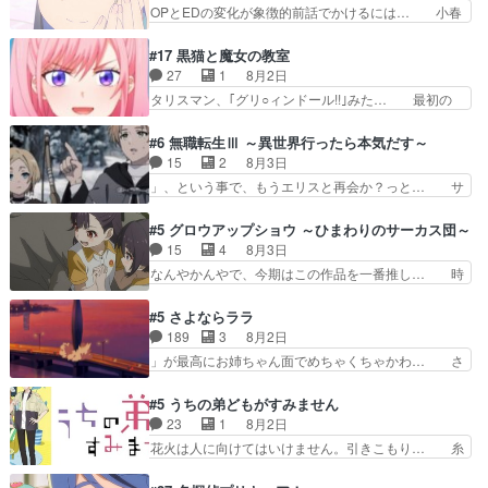
さん、腕フェチなんですね笑最近まじ… 佐々木が
OPとEDの変化が象徴的前話でかけるには… 小春
着みたいなもんなんですかね…
ガラケーからスマホに変えるって、… もうドラマ
の透明なモヤのかかった世界。どんな女… そう
版孤独のグルメファンコンテンツ… 「お腹冷えち
か、こんな風に見えてるのかぁ。かける… 完全な
#17 黒猫と魔女の教室
ゃわない？佐々木さんの優しさ… 先行で見た時よ
両片思いになりましたねぇ…OPとE… 余計な物
27
1
8月2日
り2人のやり取りに癒しを感… ABEMA版の7〜8
は描かず白く靄がかった小春ちゃん… 光も感じな
タリスマン、｢グリ○ィンドール!!｣みた… 最初の
話佐々木が実年齢以上…
い完全な盲目なんやね…おめかし… 母役に能登さ
障害ゴーレムを全員で力を合わせて倒… アリアは
んって禁じ手使ってきたー！E… 今回は小春視点
ホントスピカが大好きだよね。ツン… 一等級ポテ
#6 無職転生Ⅲ ～異世界行ったら本気だす～
も描かれていて良かった本当… 股に海豚を挟み水
ンシャルのアリアちゃん可愛くて… そういや、ア
15
2
8月3日
上バスでの会話を反芻…恋… OPEDとも無人バー
リアは能力は最上級のくせに、… とうとうアリア
」、という事で、もうエリスと再会か？っと… サ
ジョンから主人公２人…
と直接競う場がきたこれまで… 毎度ながらのスピ
ラの再登場によってルーデウスの成長が確… 人間
カの顔面芸推しのハナちゃ… クソレビュータリス
関係の清算が粛々と進められているサラ… サラと
#5 グロウアップショウ ～ひまわりのサーカス団～
マン趣味ダダ漏れで好き… 期末試験が始まろうと
の関係に対して完全に「昔の女」とし… ルーシー
15
4
8月3日
しておりスピカは対策… 能力鑑定胸像タリスマン
にデレるルディが完全に親バカで微… サラとは会
なんやかんやで、今期はこの作品を一番推し… 時
氏容姿も評価してし…
ってほしいちゃんとした別れ方し… サラは未練0
給50円じゃ借金は減らない(^_^;サ… 葵ちゃん可
だと言っていたけど人の気持ち… 実は結構好きな
愛すぎるな楠木ともりちゃんのね… デフォルメさ
#5 さよならララ
キャラモヤモヤする別れ方だ… 役で出演させてい
れた表情が特に多かったのが印… 葵＆茜の回も良
189
3
8月2日
ただきました！よろしくお… 毎クールメインヒロ
きでした。あの証拠写真、ひ… 互いが互いのこと
」が最高にお姉ちゃん面でめちゃくちゃかわ… さ
インを好きになっちゃう…
を想っているのにすれ違っ… 第５話をｄアニメス
すがに割れた窓ガラスの弁償は求められた… 逡巡
トアで視聴しました。視… 葵ちゃんに〝瑞佳ちゃ
を振り切ってみんなに謝ったララの思い… 仕事に
#5 うちの弟どもがすみません
んと練習したい〟と言… 本当この作品は「キャ
馴染めない辺り観ていて苦しいところ… ララちゃ
23
1
8月2日
ラ」を活かすのがうま… みずかちゃんの介入で双
んの事情はもう少し皆に話して良い… ララと茉里
花火は人に向けてはいけません。引きこもり… 糸
子の仲にヒビが………
とで初のアルバイト。七転八倒し… 労働するプリ
はまだ柊の顔も見たことなかったっけ！1… って
ンセスえらい。プリンセスの精… アンデケン行っ
お名前を見たんだけどあの中村大樹さん… 糸ちゃ