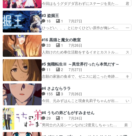
って下衆い国なら進退窮まったら手… 蘇生魔法ヤ
今回はもうグダグダ言わずにステージを見た… 君
行き当たりばったり訪問…
バイけどミミいなかったら詰んで… アニメオタク
のことが大大大大大好きな１００人の彼女… 100
あるある：作中に花が登場する… ご視聴ありがと
カノ版ラブライブ！？こういうのは人… 俺、みん
#3 盗掘王
うございました！アリとセイ… ごめん、そういう
なのレッスン動画をDVDが焼きき… アナウンス
16
1
7月27日
話がしたい作品じゃないの… 第４話感想：その口
役で出演いたしましたみんなのア… 恋太郎ファミ
ひっどい、、、とにかくひどい原作が俺レベ… 一
止め効果あるかな？ミミ…
リーがガチでアイドルに挑戦！… ギャグギャグし
般人が巻き込まれることもあるのか結構面… 久野
くもド直球で泣ける回来たな… 【完全初見】100
美咲さんと言えば幼女！アイマスの市原… 遼河は
#16 黒猫と魔女の教室
カノGirlfrien… 『アイドル伝説恋太郎ファミリ
目的の為には人命も軽視するタイプの… 4つのス
33
1
7月26日
ー』にて「ア… 安木路佐ウル子役で出演いたしま
キルが揃う。広い墓を捜索中、遼河… 村正はそん
人助けのため奉仕活動をするイオとカストル… ス
したクォリ…
なおどろおどろしいエピソードあ… 気持ちよくし
ピカも大概怖がりだけど、カストルが更に… イオ
ようとしてるのはわかるけど。… 韓国ご自慢の俺
とカストルの共通点は、魔法の制御が出… 椋鳥の
#5 無職転生Ⅲ ～異世界行ったら本気だす～
レベのアニメ制作を日本に奪… 予言で正体がバレ
大群て…住民から迷惑がられてない？… キングコ
11
2
7月27日
る、もう騙し討ちは出来な… 村正の墓、アニメで
ングor進撃の巨人牡羊座のアルデ… スピカ・イ
念願の家族の食卓で、ゼニスに起こった奇跡… キ
見ると一杯で怖いな。ア…
オ・カストルという組み合わせ。… 有り余るパワ
スをせがむロキシーが可愛い過ぎ！妹達へ… エリ
ーが制御出来ない誰かの為に力… スピカの放り込
ナリーゼの悪魔の囁きwクリフとエリナ… 悪魔の
#4 さよならララ
みかたが雑になってきてるな… イキりカストルは
囁きやめてくださいwおい、1番重要… ゼニスも
155
3
7月26日
怖がりやったかあスピカな… 鏡の世界への突入と
感情が出てきてて良い方向に進んで… 第５話を
今回、元みずはんこと現倉丸莉子ちゃんが出… い
新たな依頼サブタイトル…
ABEMAで視聴しました。視聴に… クリフとエリ
や、これけっこうおもしろいかも知れん。… 王子
ナリーゼさんが夫婦になり、ノ… エリナリーゼ様
様とは...本当の愛とは...なんぞ… テンポの良いボ
#4 うちの弟どもがすみません
相変わらずで草ルディ君釣り… ルーデウスにシル
ケとツッコミで笑わせつつ、… この作品、ストー
29
1
7月24日
フィエットとロキシーとの… 離れ離れになったり
リーにも登場人物にも全く… 家で机に向かってる
男同士の入浴シーンなのに2度見しちゃった… 肩
別れがあったり絶望の大…
時の貧乏ゆすりとか、ラ… お姉ちゃんと話せ
ひじ張って素直に言葉が出てこない糸と源… 蛙を
た！！！！し、また1歩進… ヒメカの最後の言葉
散歩って逃げるよね！糸と類を助けよう… 類の面