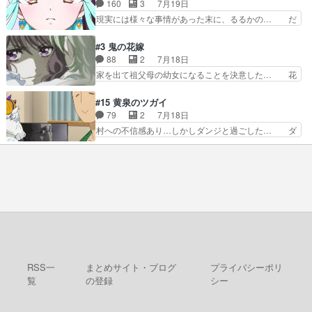
んと源くん、類くんのお買い物シーン… ３話にし
160
3
7月19日
ントは、冒頭でララが… ボクシング部部員たちの
てもう普通に物語が楽しみになっち… 類くんの将
現実には様々な事情があった末に、るるかの… だ
設定を公開！辻さん…
来の夢が微笑ましいまだまだ甘え… 前髪ぱっつん
からるるかが「まどろっこしい」と称され… エク
金太郎な糸ちゃんがお母さん役… 子供達だけで生
レール編の始まり、エリザさんの回で「… 「マジ
#3 鬼の花嫁
活するようになってからの話… 最後の「かわい
ラ」と言えば同時上映の「公タロウ」… キュアエ
88
2
7月18日
い」の破壊力よ…あれは成田… 糸と4人の弟の関
クレールはやっぱりくれあだったか… エクレール
家を出て祖父母の幼女になることを決意した… 花
わり方がどう変化していく…
は誰だ編、遂に答え合わせの時だ… これで自分も
嫁を傷つけたら許さん、今回見せた氷の表… ツッ
キュアっと探偵事務所の一員で… あんなとみくる
コミどころが多すぎてある意味おもしろ… 胸が凄
#15 黄泉のツガイ
の何もない日常※もっと密着… LIMITかも知れな
くスカッっとしたずっと苦痛を伴って… 祖父母に
79
2
7月18日
い。キュアエクレール… ・解決編、完全に前4話
人の心があってよかった。それにし… 柚子が家族
村への不信感あり…しかしダンジと過ごした… ダ
で謎解きさせるスタ…
と決別する回柚子を傷つけた瑶太… 今期のアニメ
ンジが下界で偽アサを探す？聞きたいこと… ダン
で1番おもろい。鬼してほしい… 祖父母の柚子を
ジとの思い出を振り返るユルの表情が本… それぞ
守る姿や祖母の語る玲夜の眼… 常に言ってるけ
れの思惑が複雑に絡み合い、物語がさ… ユルは一
ど、ラブコメの主役にも魅力… 家族にずっと理不
人になりたいのに、犬がそっと寄り… ダンジが
尽に虐げられ、我慢を強い…
「俺は側にいる」と言ってくれた幼… 偽りだけで
は語れない友情だからこそ切なか… 今まで頼れる
存在だったからこそ真実が重く… これまで積み重
ねてきた信頼があるからこそ… 一瞬スタッフのユ
ーモア全開爆笑シーンが普…
RSS一
まとめサイト・ブログ
プライバシーポリ
覧
の登録
シー