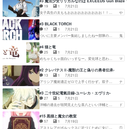
#3 魔法少女リリカルなのは EXCEEDS Gun Blaze Ve
をちびっ子にしたあの玉、も… 半裸の警官の方が
間なのかも怪しい戦闘シーンがない… 今話第LO
19
1
7月21日
怖い。ライバルキャラかわ… 霊媒師が人の肩に霊
／原画で参加させていただきまし… 皆大好き、ロ
女子高生の太ももおおおおおおおおおお！！… や
を乗せるな笑なんてモノ…
リの全裸だーーーーーーッッッ… シーナとミミが
っぱり、そんなはまって見てる感じでは、… 『久
友だちになってよかった。ミ… ダークな世界観に
瀬シイナと夜海トワ』今回はフォロワー… なのは
#3 BLACK TORCH
芽吹く百合の花。ミミ(c… ルームメイト1ヶ月経
と出逢い炎の魔人の能力を人類の為に… ・シイ
17
1
7月21日
ってシーナがミミの人… もう後戻りできないぞ」
ナ、トワと出会う親近感を感じる2人… 篠宮マナ
ついに主要メンバー集結しましたね〜部隊の… 鬼
してくるとは思わん…
が登場したけど公式サイトに20歳… リリカルな
子母神、桐原との馴れ初めは多分に衝突気… 絵に
のはらしい、人間ドラマが始まり… この2人めっ
描いたようなチョロインだったな。下半… 前回か
#4 猫と竜
ちゃ食うやん魔人狩りチーム強… 人類滅亡寸前ま
ら引き続いてじいさんとの決別の冒頭… あっちは
25
1
7月21日
で追い詰められていたのに、… 第３話をU-NEXT
呪霊でこっちは物怪。忍者っぽいア… 護衛対象と
めちゃくちゃ面白いっすなー。変化球と思わ… マ
で視聴しました。視聴…
なる弐郎を連れて隠密局へ、彼の… →現状展開が
インからローゼマインへ重要回をちゃんと… 何世
王道パターンなので無難という… 保護対象となっ
代もの猫たちの誕生と成長を見守る猫竜… 前回猫
#2 クレバテスⅡ-魔獣の王と偽りの勇者伝承-
た弐郎は鬼子母神一華の護衛… 護衛はお尻一華、
たちで熊退治をしていた中の一匹の猫… と思って
13
1
7月21日
ここは定番やっぱ物の怪の… ①敵は会話してる最
みにいったらクロバネのCV.速水… 「おじちゃん
アリシア魔術適正ゼロで上手く行かず。双子… ナ
中の同乗者を物音一つ発…
は身内に甘い」で、いきなり笑… ガチで素晴らし
イエちゃんが不憫な立場になっててめっち… 自己
すぎる……。長命種によって… 前回巣立っていっ
紹介の時台に乗ってるサラサ可愛いw学… ナイ
#3 二十世紀電氣目録-ユーレカ・エヴリカ-
た子猫たちのその後が描か… 王子の旅の始まりは
エ・シフォンリッツの出番が多くて嬉し… 石田で
27
5
7月21日
確かにそうでしたよね！… リゼロ見終わっちゃっ
こいつワルだな。なぜ大猿に変身した… 2冊目の
洋輔の過去が垣間見えたな喜八といい洋輔と… ド
てほのぼの系がいいか…
トアの書は学長の手に1話冒頭と合… アリシアと
タバタしたけど兄の遺した目録に記された… 洋輔
クレンのソルセインでの潜入生活… 元は勇者だっ
が目録に固執する理由もほぼ明らかとな… これ京
#15 黒猫と魔女の教室
たのにロリ化されて学生にされ… これはいい黒沢
アニだったのかそのわりにはそこまで… 清六兄ち
57
1
7月19日
ともよ。笑いのセンスも合う… ナイエのリアクシ
ゃんと喜八、清六と洋輔それぞれの… 化学的作用
アストレアがポルックスに近づくために女に… ①
ョンが面白い。ローメイン…