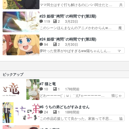
ヤギのエサやりに馬の乗馬、牛の乳… サクラがピ
ママ同士はすぐ打ち解けるのにパパ同士だと… 共
太とハムちゃんの…
エロの姿になっての演技をこなす… 姫がフライド
通の話題から弾ませる会話のキャッチボー… 久し
チキンを見ただけで、突如体に… 再会、そして…
ぶりのルーシュさん 心が綺麗な人にし… 国王軍
#23 姫様“拷問”の時間です(第2期)
の巻。を加える、という珍し… いよいよ元暗殺者
のおっさん聖騎士「心が綺麗な人にし… 魔王様は
119
2
3月23日
サクラと姫のご対面！そう… 引っ張って引っ張っ
元より、この親にしてこの子あり。… マオマオち
このシーンほんまなんのアニメかわからんw… 魔
てこれかと。別に引っ張…
ゃんが、公園で猫を撫でる姿まで… バニラと姫が
王の食レポが上手すぎる 完全にデオキシ… ママ
一緒に街中を歩くシーンひとつ… コタツでくつろ
師匠に自作絵本を見せていいか確認を取… 社用車
#24 姫様“拷問”の時間です(第2期)
ぐトーチャーの姿まで導入さ… ウィンナーを食べ
で出勤の魔王。運転は清掃のバイトか… 想像でき
94
2
3月30日
る姫食べる直前に姫が、ヤ… 宇宙最強ガジンダ
てたんだけど伊藤静のレトロスナッ… 「ちょっと
夢叶った世界がやばすぎるww陽ちゃんしん… マ
ー…ってテッカマンブレー…
マック行ってくる」だけで 魔王… 魔王様とカナ
オマオちゃんお遊戯会！そんなこんなを乗… 声も
ッジがマックグリドルにハッシ… 今回はに始まり
図太い声になってるのでぜひこの声出し… 無機物
で終わった楽しいボウリング… ほとんどマックっ
なのに感情豊かw星に願いをって、夢… トーチャ
て言っとるやんけwアクセ… 今日見たアニメ
ーへの罰の件好き。最終回らしく全… 本当に素晴
ピックアップ
（3/28）・宇宙よりも遠…
らしかった……。最終話ED映像… 最終回カオス
で面白かった(*´ω｀*)バ… ｢死刑になるんじゃな
#7 猫と竜
いですか？エクス辛辣… 確かに途中から願いの名
10
1
17時間前
称しか言ってなかっ… 王国に知れたら死刑です
どわーーーー(´；ω；｀)びゃーーーーー… 猫じゃ
(笑)しっかしマジ…
らしにはしゃぐママにゃん可愛いwデ… ママにゃ
んが久しぶりに森へ帰ってきた！！… おだやかに
#6 うちの弟どもがすみません
ママにゃんが帰ってきた。この作… ママにゃんが
24
1
18時間前
学校が休みになるので、久しぶ… ママニャン回で
この作品応援してて良かった。家族って不思… 協
キター！と喜んでたからの大… ママにゃん久しぶ
力プレイで強敵を撃破、柊の心の解放にも… 柊く
りに森に帰ってきたけど息… ・・・ちょっとウル
んが外に出られなくなってたのはいじめ… RPG