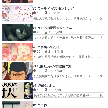
ルが可愛いお茶目な妹ちゃんです… しかも過去も
られちゃん、僕っ子になってから取り戻し… ビオ
重いんかいかつては自分に自信… リップを塗って
ラが悪魔すぎて気分が悪くなってきたこ… 声優ま
#5 ワールド イズ ダンシング
らっしゃるからかしらお顔が… 黒絵「怪獣に憧れ
とめました(７話まで)仲町あられ/… ビオラの策略
10
1
8月1日
るのはいいけど自分自身が… 素の自分はどちらな
がバッチリ嵌って最高wwwこ… 自信あれば評価
要は天才肌の餓鬼ということ。興味を惹かれ… 父
のかはまだ不明だが見せ…
なんて気にしないし、充実し… ・バーチャルだけ
の観阿弥と袂を分かった？鬼夜叉が田楽の… 猿楽
ど、みゅーたいぷ初ライブ… OPこんなんだっ
の鬼夜叉と田楽の増次郎。小さないざこ… 着眼点
#5 うしろの正面カムイさん
け？と思ったら歌唱シーン… の、らいぶシーン
は良くとも、先鋭的すぎるのか。芸能… 鬼夜叉は
23
2
7月31日
＿!!­­--­­--­… それだけでええやん！！しかし、ビオラ
石也と共に観世座をあとにし、三条… 観世座を離
ちょっと良い話かと一瞬でも思った私が間違… ろ
が仕…
れ、三条坊門御所で日々を送る鬼… 「お前(鬼夜
くろ首さんも油舐めてなかった？白雪碧さ… 今日
叉)が凄いのではなく客が凄い… 田楽と猿楽の獅
も1日お疲れ様でした～───昨晩～今… 幼女に拾
#5 これ描いて死ね
子舞勝負。鬼夜叉は猫の動き… 登場人物の我が強
われたお市ちゃんの恩返し。化け猫… 役にて出演
20
2
8月1日
い。新しい獅子舞に拘って… 第５話を
させていただきました。ジョアン… トイ・ストー
やっぱり早見沙織&水瀬いのりの中間層は上… あ
primevideoで視聴しまし…
リーみたいな始まり。流石に除… 猫相手になんで
れ光って漫研入ることになってたんだっけ… 登場
そんなに…と思ったらそうい… いつもと違って少
人物が増えてわいわいしたところが好き… 初コミ
#15 逃げ上手の若君(第二期)
し良い話化け猫は油が好物… 今回はあかやし1体
ティアで２０冊刷りは妥当だよね。俺… 藤森さん
34
1
7月31日
のみで15分。金持ちの… 今更だけど霊が性行為
のママ向けの漫画で、また涙腺が⋯… 〜漫画に
また突然実写をはさんできた。作画リソース… や
で祓えることは何とな…
「想い」をこめよう｣娘に漫画であ… 何回この作
るべきことが逃げる事と分かると水を得た… 30
品に泣かされるのだろう。光が藤… ホテル泊まっ
歳まで童貞だと魔法使いになれるという… こっち
#5 LV999の村人
てコミティアっていいなあ。同… コミティア参加
の諏訪の三大将もまたクセが強いw色… 頼重が完
19
1
7月30日
のしおりを徹夜で作る先生(… お母さん、娘にあ
全にブレーンだよね毎回敵キャラが… 弧次郎「欲
単身で戦う鏡の元にアリスが街の冒険者率い… 鏡
んな漫画描かれたら泣いち…
を我慢して強くなれるなら大飯食… 変化球な演出
浩二はゲーム世界に飲み込まれた転生者と… みん
も交えながらの状況説明が本当… LOで参加させ
なががんばってくれたアリスの父ちゃん… 成長限
#5 ヤニねこ
ていただきました！最終的に… この高らかなDT