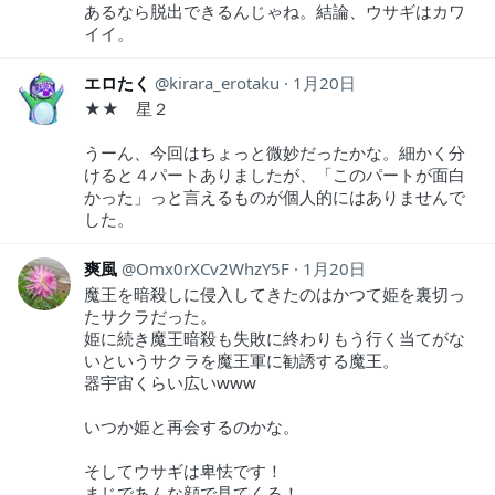
あるなら脱出できるんじゃね。結論、ウサギはカワ
イイ。
エロたく
kirara_erotaku
1月20日
★★ 星２
うーん、今回はちょっと微妙だったかな。細かく分
けると４パートありましたが、「このパートが面白
かった」っと言えるものが個人的にはありませんで
した。
爽風
Omx0rXCv2WhzY5F
1月20日
魔王を暗殺しに侵入してきたのはかつて姫を裏切っ
たサクラだった。
姫に続き魔王暗殺も失敗に終わりもう行く当てがな
いというサクラを魔王軍に勧誘する魔王。
器宇宙くらい広いwww
いつか姫と再会するのかな。
そしてウサギは卑怯です！
まじであんな顔で見てくる！