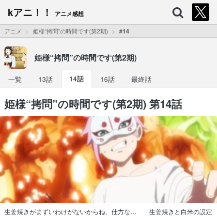
kアニ！！
アニメ感想
アニメ
姫様“拷問”の時間です(第2期)
#14
姫様“拷問”の時間です(第2期)
一覧
13話
14話
16話
最終話
姫様“拷問”の時間です(第2期) 第14話
生姜焼きがまずいわけがないからね、仕方な… 生姜焼きと白米の設定