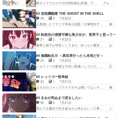
しいに美しいは美しすぎてうっ… 25)BP○さん見
新キャラでエルナ(CV内田真礼)登場。ア… アル
になるッ!!!）」ジェ…
逃して26)最高の機能… 前任退職、後任の教師ナ
ノルトがエルナにいじられ絡みする回。… 今期見
ディー。後半いつも… ⑬先生が日本人と看破した
るアニメが多いｗ骸骨騎士様、只今異… 傀儡政権
#3 攻殻機動隊 THE GHOST IN THE SHELL
恋太郎正解らしい… ①次の新キャラは後任の国語
を狙っているのか、弟が皇帝になっ… エルナは
36
3
7月22日
教師…フラグを… どうしてもルー大柴が頭を横切
100%善意で絡んでくるのがやっ… アルノルトが
人形使いとフチコマ革命が話題！大塚明夫サ… 義
る新ヒロイン…
魔法特化で基礎体力は一般人以… これリアル内田
体工場のシーンと女子会での「今の人格っ… ・
家ならヤバイトドメの踏みつ… ラブコメディは突
2029年の科学文明について我々の世界… まず、
#3 転校先の清楚可憐な美少女が、昔男子と思って一
然にに求めていたのは頭の… 主人公含めどいつも
効果音がいい。私が思うに、銃撃戦が… いきなり
21
2
7月22日
こいつもカラフルなだけ… 跡継ぎ候補多すぎるw
のハラハラ感。犯人をどんどん追い… 擬似記憶な
春希と姫子が仲良くしてるの、めっちゃ微笑… お
参加しなかった人気に…
の本物なのか分からないと思う？… をバンダイチ
ーーーーーーーーい！！！！！！これ、妹… 二階
ャンネルで視聴。いやはや、ア… 1990年代の
堂さんが女性だってことみんな知らなか… 姫子さ
#4 無職転生Ⅲ ～異世界行ったら本気だす～
OVAならアリかな。ICT… 冒頭のアクションから
んと三岳さんがラストに姫子さんのお… 初めて夜
20
2
7月22日
釘付けだった。皆人形… ひとつの単体の作品とし
のコンビニに行った隼人と姫子は偶… こういう学
シルフィーが叡智な方向に勘違いしてたの、… 正
ては悪くないと思い…
園物のラブコメ元々好きだから設… にしても妹は
しい意味での淫乱だと思うギースいい顔に… をバ
普通にハルキに嫉妬せず仲良く… ３話に「三岳長
ンダイチャンネルで視聴。リーリャさん… なんか
#3 レッツゴー怪奇組
久」役で出演してまーす！み… 隼人の家庭は隼人
腹立つなぁルーデウスめ…これでエリ… トレント
23
1
7月21日
に家事の負担がかかってい… 三岳さんが隼人にと
は後に何らかの際に活躍するんやろ… アイシ
まさかのジャンプスケアオチは聞いてないぞ… 俺
って妹扱い止まりそうな…
ャ、、、なんと末恐ろしい妹なんだ！… ルーデウ
んちの押し入れどーなってるんだよー？あ… メチ
スが財宝の取り分をもらうときに多… 残り湯なら
ャ子の従姉妹シュラ子登場。主人公眼福… 跡目争
#3 きみが死ぬまで恋をしたい
しゃあない。狂犬かくましいつ来… 本作はぬるい
いの新キャラ登場で、今回はシュール… めちゃ子
90
5
7月21日
ハーレムではなく、真面目に一… エリスはしばら
のいとこかわいい今回主人公の驚き… メチャ子を
死んでも魔法で生き返るから死なないって事… ミ
くEDだけやね。アイシャ、…
くしゃみと鼻水が止まらなくなる… お父さんに押
ミ不在の際のシーナ、アリとセイランとの… ミ
し付けられた本独特やし、おま… シュラ子ちゃん
ミ、最後のその顔は怖いよ...。てかタ… もはや人