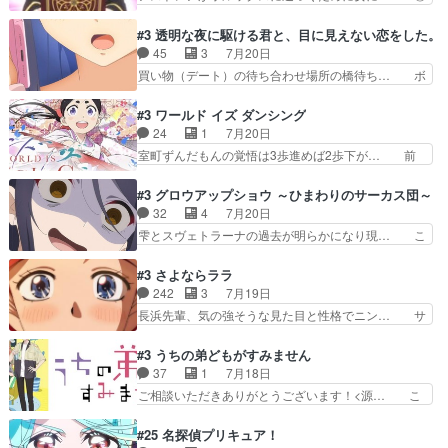
に依りて継続して…電池と称すっ… 洋輔、清六の
魔法の図鑑が買えてヘヘーンなスピカ②今… 前半
こと好きすぎだろなんか電気で… 仲間が一気に増
はアストレアの野望による性転換、後半… アスト
#3 透明な夜に駆ける君と、目に見えない恋をした。
えてみんなで物作りで一気に… 作画は最高なのに
レア君の作戦に皆巻き込まれてて草捕… アストレ
45
3
7月20日
話がつまらない。やっぱ京… 天下り式に竹のフィ
アが作った薬によって男女入れ替わ… アルトレア
買い物（デート）の待ち合わせ場所の橋待ち… ボ
ラメントが出てきたのは…
がポルックスのこと好きとは言え… アストレアが
ソボソとつぶやく。カラオケは視覚障害が… 闇夜
ポルックスちゃんに憧れて、変… TS騒動に酔っ
を照らす打ち上げ花火。人混みの中、み… どんど
#3 ワールド イズ ダンシング
払い騒動と賑やかでいいねw… 偉大な父を持つが
んキュンが増えていく展開に毎回わく… ちょこっ
24
1
7月20日
故の悩(独自のおっぱい論… 鉄板中の鉄板、性転
と書ければと風が吹き手元にあった… 』は、率直
室町ずんだもんの覚悟は3歩進めば2歩下が… 前
換と酩酊ネタの二連発(…
に言って脚本と演出が悪いと思う… 小春の目が見
回の白拍子の死といい今回の”まぐわい”… 世阿弥
えなくなったのは先天性による… 冬月の前向きさ
が主人公の漫画がアニメになったらし… 壮絶だっ
#3 グロウアップショウ ～ひまわりのサーカス団～
と、空野の億劫さがリアルだ… かけると小春、二
た…30分で2時間の映画のように… すべての表現
32
4
7月20日
人が一緒に過ごす時間が描… ヒロインの目が不自
がピタリと揃った傑作本当に素… たまに現れて謎
雫とスヴェトラーナの過去が明らかになり現… こ
由だから音を大切にして…
のアドバイスをしてくれるお… 可愛いキャラデザ
のアニメは足首を休ませるという事を知ら… 愛知
からは想像できない顔芸、… 父、大舞台へ立つこ
県豊川市付近が舞台なのか～現地にも出… 前回に
#3 さよならララ
とが決まる。更に父から… 再び鬼夜叉を導く、素
引き続き、今回もおぱんつであります… キャラク
242
3
7月19日
性不明の彼の名前を知… 恵まれた身分に甘え、修
ターが可愛いのはもちろん、ストー… 皇ではなく
長浜先輩、気の強そうな見た目と性格でニン… サ
練を怠るキャラは苦…
ひまわりを蔑ろにして皇に乗り換… 傷跡なんか、
ブタイがええよね〜関西弁が凄くちゃんと… って
見せたくない自分の力量を超え… エロいところ以
なったからユリ確定！＼(^o^)／ラ… プロローグ
#3 うちの弟どもがすみません
外あまり見どころがない。1… いや～、めちゃく
的な１話、２話からの浮世離れし… 茉里のボクシ
37
1
7月18日
ちゃおもしろいね。瑞佳は… キャラデザが映える
ングにかける真摯さ格好良かっ… 今回はゲストが
ご相談いただきありがとうございます！<源… こ
のは勿論だけど脚本に歩…
２名！ワンピースの作画さん… あほって言う茉里
こまで見てきて糸ちゃんの声がキャラとす… 糸が
がかっこいいよあほララは… 唯一の理解者だった
家事を頑張り過ぎてテストの結果が酷く… 糸ちゃ
#25 名探偵プリキュア！
母親を失い、アウェーの… ３話の地味に好きポイ