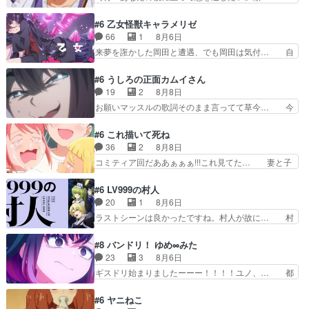
ラクチンの考えが初めてシンクロ… ドレゲネのテ
元々1期からそうだっただろと言われると返… こ
ントを後にするシタラの背後を… 「表裏一体のモ
のアニメの演出、同じCloverWor… 貞宗の思考を
#6 乙女怪獣キャラメリゼ
ンゴル政治」国家の表舞台に… 前回のシタラと対
読み切れなかったのは、経験の… 信濃仮面いった
66
1
8月6日
比したおおらかな笑顔が印… 戦争よりも経済の領
い誰なんだ！役に立ちたいで… 人形だったり将棋
来夢を誑かした岡田と遭遇、でも岡田は気付… 自
域をその視野に入れてい…
だったり、諏訪神党の三大… ・これ罠じゃない
分も相手の容姿しか見てなかったと気付き… みん
の？・砦を捨てるって同盟… 合戦における伝令の
なからのメイク道具が、らいりーさんを… らいり
#6 うしろの正面カムイさん
意味。特に諏訪の地は山… 薄々思ってたけど実写
ーの影響で理想に向けて努力する黒絵… コングと
19
2
8月8日
パートに対する熱意が… 亜也子ちゃん面白い親父
ゴ〇ラの怪獣大決戦!?w黒絵の友… らいりーが己
お願いマッスルの歌詞そのまま言ってて草今… 今
さんが無事で良かっ…
のルッキズムと相対する話とし… らいりーさんが
日も1日お疲れ様でした～バタバタしてて… 霊を
容姿の美醜でしか人を見ない… 校外学習で奥多摩
大量に成仏させた ジェットババアの亜… 1日で
#6 これ描いて死ね
の小河内ダムに来た黒絵た… ライリーが好きだっ
6人は流石絶倫カムイ婆もしっかり抱… 今回は交
36
2
8月8日
たクズ男ハルゴンが懲ら… メイクでちょっと勇気
通悪霊の除霊ツアー。Aパはいつも… 前半の霊カ
コミティア回だああぁぁぁ!!!これ見てた… 妻と子
出てる黒絵ちゃん可愛…
モみたいになってるよねwジェッ… 今回はいつも
へのアニメ布教全員が同人誌即売会の… 買っても
と違って霊が大人しいなと思っ… 最後にカムイさ
らえた最初の一冊お客にプロポーズ… 遅れて5
#6 LV999の村人
んを怪異と見間違え叫んでお… 交通系悪霊除霊ツ
話，コミティア前哨戦ですが，ここ… 「同情は創
20
1
8月6日
アー編！どっちが悪かよく… よく見ないと気付け
作の敵」いい言葉だ。でも応援す… 東京で開かれ
ラストシーンは良かったですね。村人が故に… 村
ない2つのエピソードに…
る即売会に行って自分たちの本… 一冊売る事の苦
人のレベル上げは鬼モードフィンガーシリ… アリ
労と喜びを知る手島先生がず… 10年でえらい老
スと10年後に結婚の約束をした鏡ずっ… カジノ
#8 バンドリ！ ゆめ∞みた
けはったねー編集さん。同… 自分の妄想を買って
スタッフ募集するも集まらない更に追… 王命でク
23
3
8月6日
くれる人がいるというも… 初めて自分の漫画が売
ルルの監視をすることになったデビ… 最強の村
ギスドリ始まりましたーーー！！！！ユノ、… 都
れた時の感動、懐かし…
人・鏡との出会いで少しは変わった… やはり何か
子さんがめっちゃ情緒不安定になってて怖… 超回
悲しい過去がありそうな。鏡のも… パルナの魔族
復を見守っていかないと、ですね！！み… 開幕聞
#6 ヤニねこ
への恨みは根深そうやね姫を舐… 新キャラが登場