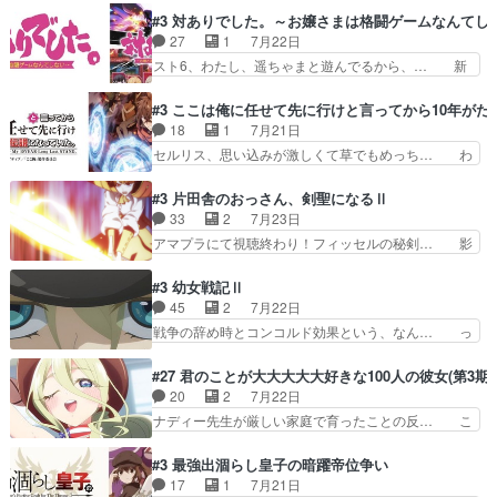
と田山さんのやり取り見てるこっ… 二人の関係が
シリアス展開になるかと思ったら全然そ… 薫が通
#3 対ありでした。～お嬢さまは格闘ゲームなんてし
「ただのヤニ仲間」から「ちゃ… 田山から消臭ミ
うは応神町立応神北小学校一方、日向… 思ったの
27
1
7月22日
ストを戴いてお礼返しをして… からかったつもり
と違う刺客出てきたwwただ関西弁… とエピソー
スト6、わたし、遥ちゃまと遊んでるから、… 新
なのに、思いもよらない佐…
ドの進みにおどろくけど、気持ち… ①作文の定番
しく先輩キャラが対戦相手として増えたこ… ま
「将来の夢」地元志向が強くな… さすがにてこ入
ぁ、こんな都合よく格ゲー女子が集まるか… 規律
#3 ここは俺に任せて先に行けと言ってから10年が
れしてきた。ミステリアスな… 弟くんから昔の話
違反は許さない人かと負けず嫌いの可愛… 何かに
18
1
7月21日
を絵に描いて！と言われた… 神をも恐れぬ姉弟と
一生懸命になっている女の子はかわい… 先の一件
セルリス、思い込みが激しくて草でもめっち… わ
ダラさんのコメディかと…
で綾と美緒は親しくなる。厳しい寮… 体育会系み
ーい、可愛い男の子キャラが出て来た～♪… 隠し
たいな点呼が行われるお嬢様学校… ３話、このタ
子前提から離れないセルリスちゃんゲル… 顎ヒゲ
#3 片田舎のおっさん、剣聖になるⅡ
イプの作品によくある『努力型… 格ゲー専門用語
生えたゴリラ系中年おっさんが男に会… どうあが
33
2
7月23日
が９割方分からんけど、俺は… 取り締まる側を仲
いても弟認定。ニワトリファイター… ここは俺に
アマプラにて視聴終わり！フィッセルの秘剣… 影
間に、これは強い。4人そ…
任せて先に行けと言ってから１０… ちょっと奇妙
のように実体のない敵は人間相手と違い、… ・魔
な新キャラは、次元の狭間への… 最近のアニメ界
術師学校を突如襲った魔狼はベリルとフ… 老いに
#3 幼女戦記Ⅱ
ゴリラに飽きてニワトリにス… セルリスには見守
対する恐怖ね。恐怖を感じながらミュ… 教頭が藪
45
2
7月22日
り役が居ないとアカンね自… すみませんセルリス
をつつきやがったのかただ、動機は… 今回は何と
戦争の辞め時とコンコルド効果という、なん… っ
萌えでした魔族の男の子…
言ってもフィッセルの活躍がカッ… 人型以外の相
て毎回なってますが、「コンコルド効果」… ミニ
手と戦うのはゼノ・グレイブル… アクション主体
アニメ『ようじょしぇんき2』本編に加… 」はち
#27 君のことが大大大大大好きな100人の彼女(第3期)
で中身がほとんどなかった。… 単純単調な話にな
ょっと無能過ぎんかサンプル数1やん… ターニャ
20
2
7月22日
っちゃってて、、、え？そ… 徐々にわかってくん
が思ってる方向に進まずこれでまた… 合衆国と帝
ナディー先生が厳しい家庭で育ったことの反… こ
のよなぁこれ以上動けな…
国で小競り合い中、同盟国が講和… 戦争は始める
の辺りから原作を見ていないので、ナディ… 自
より終わらせる方が難しいって… 和平交渉のため
由、アメリカ、日本人、国語教師＋新たな… ナデ
#3 最強出涸らし皇子の暗躍帝位争い
にイルドアの大佐がサラマン… 直属の部下ですら
ィー（大和撫子、やまと100Girl… 美しすぎる美
17
1
7月21日
戦争継続派か。。戦争は始… 「（あの量の差が気