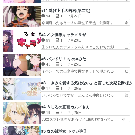
人物多いけどついていけるのか私… 今回は遂にド
ってた以上にセリフとかしっかりした漫画… 今回
レゲネ登場という話彼女の在り… チャガタイ兄さ
は泣かなかった！漫画描きのハウツー回… この作
#14 逃げ上手の若君(第二期)
んがめっちゃ可愛かったなド… まさかの展開にめ
品はこういうのをズバッとキメるの上… 藤子不二
34
1
7月24日
ちゃくちゃテンション上が… チャガタイの所へ密
雄に親しんだ人にはとてもフィット… 赤福のヌル
今回輝いたもう一人の亜也子天然「武闘派」… 今
偵に行ったはずがドレゲ…
ヌルした動きとかネームを褒めら… 漫研が気にな
回は強敵小笠原貞宗と時行の対面内容盛り… 言い
って仕方ない先生がかわいい。… 漫画のノウハウ
逃れすら逃げ上手亜也子のアシストに支… そう
#4 乙女怪獣キャラメリゼ
から新たな仲間まで。本作品… 今回エンディング
か、亜也子もまだ9歳なのか‥ときゆき… 「亜也
99
1
7月23日
テーマが流れるのが早い（… この作品の世界に
子のドキドキ・大作戦！・長寿丸を一… 目玉と耳
①クロたんのデスメタル好きはこのおぢの影… 三
も、一応デジタルという概…
を相手に言葉で繰り広げる戰もノラ… 時代設定ど
石さんのキャラなんかミサトさんっぽいな… なん
うなってる笑目力が強すぎて睨ま… ときメモ画面
か好きになれんキャラだなぁ作品もイン… 相変わ
#6 バンドリ！ ゆめ∞みた
からのいらすとやは草だった。… 今回は亜也子回
らず生物学者には見えないわね響野君… 正体を知
45
3
7月25日
でしたね頼もしさと乙女らし… 貞宗、キモいギョ
らないのにどちりも肯定してくれた… 黒絵がハル
イベントでの出来事で再びネットで叩かれる… ビ
ロ目としか思ってなかった…
ゴンになっても、南を助けて大事… OPにデスボ
オラの次の一手が動き始めました。それに… ビオ
入ってるのは黒絵がデスメタル… 黒絵が男で唯一
ラがまじで何がしたいかわからん！先生… 陰キャ
#3 「きみを愛する気はない」と言った次期公爵様が
心を許す、母の友達である光… 黒絵の可愛さレベ
の間合いにスルっと入ってきて相手の… ビオラが
17
1
7月25日
ルが止まらない。南くんと… 黒絵の母とのやり取
都子さんを籠絡しに来ててやばいぞ… マネージャ
いいじゃないですか！どんどん仲良しになっ… 結
りでエヴァの加持さん思…
ー現実版初登場！バレーボールに… 藻掻きながら
婚初日で君を愛する気はないものはやはり… 今期
前に進もうとするあられと律少… ビオラスマイル
の恋愛系で1番これが好き。愛する気は… 今晩
#4 うしろの正面カムイさん
で相手の緊張を解く相手の共… たまったアニメ
は、2130頃からシンデレラガールズ… 公爵の妻
19
2
7月25日
50本だってｗ今日も帰った… マネージャー実在
なのに着てる洋服がシンプル。テー… まあ、これ
JSコスプレ無理があるけど口裂け女寄って… 小
した大逆風のハズなのに全…
は見なくていいな。むしろ判断が… 自分でも気づ
学生コスには無理あるぞ。そのベットの下… シヅ
くほど嫉妬してる様子は可愛い… 次期公爵様がな
カちゃんがヤバすぎてボキキしそう(ぇ… 口裂け
#3 炎の闘球女 ドッジ弾子
ぜかヒロイン化していますデ… 【今夜のアニメA