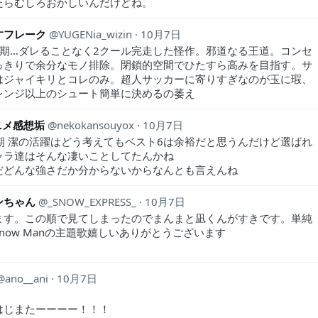
たらむしろおかしいんだけどね。
すフレーク
YUGENia_wizin
10月7日
2期…ダレることなく2クール完走した怪作。邪道なる王道。コンセ
っきりで余分なモノ排除。閉鎖的空間でひたすら高みを目指す。サ
はジャイキリとコレのみ。超人サッカーに寄りすぎなのが玉に瑕、
レンジ以上のシュート簡単に決めるの萎え
ニメ感想垢
nekokansouyox
10月7日
(2期 潔の活躍はどう考えてもベスト6は余裕だと思うんだけど選ばれ
ャラ達はそんな凄いことしてたんかね
だどんな強さだか分からないからなんとも言えんね
ンちゃん
_SNOW_EXPRESS_
10月7日
ます。この順で見てしまったのでまんまと凪くんがすきです。単純
now Manの主題歌嬉しいありがとうございます
ano__ani
10月7日
はじまたーーーー！！！