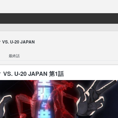
S. U-20 JAPAN
最終話
S. U-20 JAPAN 第1話