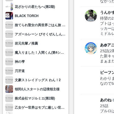
なかっ
花ざかりの君たちへ(第2期)
うんか
BLACK TORCH
待望の
プトは
捨てられ聖女の異世界ごはん旅 隠れスキルでキャンピングカーを召喚しました
ッカー
ミドル
アズールレーン びそくぜんしんっ！にっ!!
岩元先輩ノ推薦
あ@ア
25話
魔入りました！入間くん(第4シリーズ)
た新キ
まぁま
神の雫
刃牙道
ビーフ
わかり
文豪ストレイドッグス わん！2
なのでS
領民0人スタートの辺境領主様
株式会社マジルミエ(第2期)
あのね
25話
乙女ゲー世界はモブに厳しい世界です2
ブルロ