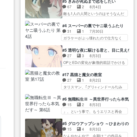
しまし… 前回同様『イノセン
#5 きみが死ぬまで恋をしたい
ぐ… 第５話をABEMAで視聴しま
気品溢れてるのに中身は…美緒マ
ス』を含む押井・神山版… 第５
67
2
8月4日
した。視聴に… 復讐に燃える吸
マ… テーマ：格ゲー大会に行く
話「EPISODEラストの母親の気持…
敵も1人の人間というのはそうなんだ
血鬼兄弟の弟ですいいキャラ…
には？感想は、美… 大会を前に
けど状… もう着れないからって
クリスタ皇女が“萌え”なのでこの娘が
格ゲー熱が高まる一方、百合の
どういう意味だろうな… ミミを
皇帝… ウサギ好きそうな王女殿
#4 スーパーの裏でヤニ吸うふたり
本… 東京で開催される格ゲー大
人間に戻して欲しいでも自分達が代
下がかわいい。幼馴… ついに始
31
1
7月30日
会に参加すること… Japanに向け
わ… ご視聴ありがとうございま
まった狩猟祭。エルナの活躍で上
ガラケーがぶっ壊れたので仕方なく
て外泊届にサインをもらっ… 長
した見るたびに切… 誰かと思っ
位…
スマホに… 佐々木さんとは同い
崎から大会のために東京へ!/でも観光
たらちゅー先輩か。しれっと相
年くらいに思ってたけど… やは
よ… 旅の支度全部やってくれる
#5 透明な夜に駆ける君と、目に見えない
方… 第５話感想：コ□した相手に
り出オチ感が否めず、エピソードの
先輩、なんだかん… 第５話をｄ
27
3
8月3日
も家族や…､戦… つらい回だ……
打率… 田山さんが佐々木さんに
アニメストアで視聴しました。視…
OPとEDの変化が象徴的前話でかける
つらすぎる……。エスタ先輩…
沼っていく…こんな… 佐々木さ
には… 小春の透明なモヤのかか
今週のシーナとミミも可愛かった2人
ん、腕フェチなんですね笑最近ま
った世界。どんな女… そうか、
の関係… 確かに相手にも家族や
#17 黒猫と魔女の教室
じ… 佐々木がガラケーからスマ
こんな風に見えてるのかぁ。かけ
大切な人はいるけど、… 白シャ
27
1
8月2日
ホに変えるって、… もうドラマ
る… 完全な両片思いになりまし
ツが作業着みたいなもんなんですか
タリスマン、｢グリ○ィンドール!!｣み
版孤独のグルメファンコンテン
たねぇ…OPとE… 余計な物は描
ね…
た… 最初の障害ゴーレムを全員
ツ… 「お腹冷えちゃわない？
かず白く靄がかった小春ちゃ
で力を合わせて倒… アリアはホ
佐々木さんの優しさ… 先行で見
#6 無職転生Ⅲ ～異世界行ったら本気だ
ん… 光も感じない完全な盲目な
ントスピカが大好きだよね。ツ
た時より2人のやり取りに癒しを
15
2
8月3日
んやね…おめかし… 母役に能登
ン… 一等級ポテンシャルのアリ
感… ABEMA版の7〜8話佐々木が
」、という事で、もうエリスと再会
さんって禁じ手使ってきたー！
アちゃん可愛くて… そういや、
実年齢以上…
か？っと… サラの再登場によっ
E… 今回は小春視点も描かれてい
アリアは能力は最上級のくせに、
てルーデウスの成長が確… 人間
て良かった本当… 股に海豚を挟
#5 グロウアップショウ ～ひまわりのサ
… とうとうアリアと直接競う場
関係の清算が粛々と進められている
み水上バスでの会話を反芻…
15
4
8月3日
がきたこれまで… 毎度ながらの
サラ… サラとの関係に対して完
恋… OPEDとも無人バージョンか
なんやかんやで、今期はこの作品を
スピカの顔面芸推しのハナち