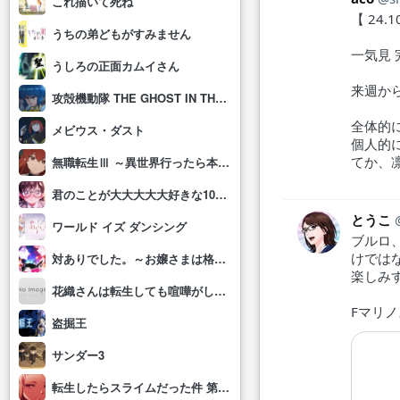
これ描いて死ね
【 24.1
うちの弟どもがすみません
一気見
うしろの正面カムイさん
来週か
攻殻機動隊 THE GHOST IN THE SHELL
全体的
メビウス・ダスト
個人的
てか、
無職転生Ⅲ ～異世界行ったら本気だす～
君のことが大大大大大好きな100人の彼女(第3期)
とうこ
ワールド イズ ダンシング
ブルロ
けでは
対ありでした。～お嬢さまは格闘ゲームなんてしない～
楽しみ
花織さんは転生しても喧嘩がしたい
Fマリ
盗掘王
サンダー3
転生したらスライムだった件 第4期