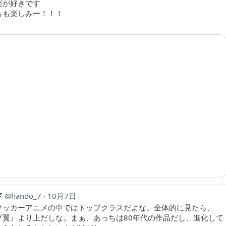
楽が好きです
らも楽しみー！！！
ド
hando_7
10月7日
サッカーアニメの中ではトップクラスだよな。全体的に見たら、
プ翼』より上だしな。まぁ、あっちは80年代の作品だし、進化して