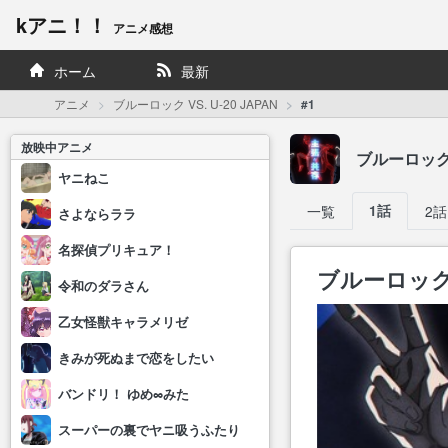
kアニ！！
アニメ感想
ホーム
最新
アニメ
ブルーロック VS. U-20 JAPAN
#1
放映中アニメ
ブルーロック V
ヤニねこ
一覧
1話
2話
さよならララ
名探偵プリキュア！
ブルーロック V
令和のダラさん
乙女怪獣キャラメリゼ
きみが死ぬまで恋をしたい
バンドリ！ ゆめ∞みた
スーパーの裏でヤニ吸うふたり