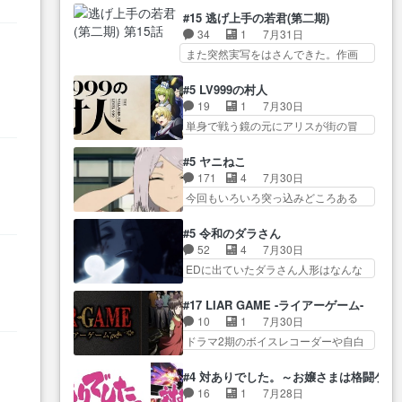
させていただきました。ジョア
とになってたんだっけ… 登場人
猫の動き… 登場人物の我が強
#15 逃げ上手の若君(第二期)
ン… トイ・ストーリーみたいな
物が増えてわいわいしたところが好
い。新しい獅子舞に拘って… 第
34
1
7月31日
始まり。流石に除… 猫相手にな
き… 初コミティアで２０冊刷り
５話をprimevideoで視聴しまし…
また突然実写をはさんできた。作画
んでそんなに…と思ったらそう
は妥当だよね。俺… 藤森さんの
リソース… やるべきことが逃げ
い… いつもと違って少し良い話
ママ向けの漫画で、また涙腺
る事と分かると水を得た… 30歳
化け猫は油が好物… 今回はあか
#5 LV999の村人
が⋯… 〜漫画に「想い」をこめ
まで童貞だと魔法使いになれるとい
やし1体のみで15分。金持ちの…
19
1
7月30日
よう｣娘に漫画であ… 何回この作
う… こっちの諏訪の三大将もま
今更だけど霊が性行為で祓えること
単身で戦う鏡の元にアリスが街の冒
品に泣かされるのだろう。光が
たクセが強いw色… 頼重が完全に
は何とな…
険者率い… 鏡浩二はゲーム世界
藤… ホテル泊まってコミティア
ブレーンだよね毎回敵キャラ
に飲み込まれた転生者と… みん
っていいなあ。同… コミティア
#5 ヤニねこ
が… 弧次郎「欲を我慢して強く
なががんばってくれたアリスの父ち
参加のしおりを徹夜で作る先生
171
4
7月30日
なれるなら大飯食… 変化球な演
ゃん… 成長限界が999である村人
(… お母さん、娘にあんな漫画描
今回もいろいろ突っ込みどころある
出も交えながらの状況説明が本
と定めた上位存… 大規模バトル
かれたら泣いち…
回だった… ヤクのクワガタ取り
当… LOで参加させていただきま
シーンなのに会話してばっか
の話が尋常じゃない雰囲… 妹子
した！最終的に… この高らかな
#5 令和のダラさん
り… やっぱり勇者より強かった
ちゃんの恋愛話をしたり、タバコを
DT宣言、合田一人に通じるも…
52
4
7月30日
か笑統率力LV9… 普通の人間の親
生産… ここうっすら思ったこと
この作品は近年稀に見るおっさんキ
EDに出ていたダラさん人形はなんな
子やーん総務課長と娘の女子…
ズバリ言ってくれて… おかし
ャラの充…
んだと… 『ダラさんと呼ぶ者が
これがこの世界の仕組みか‥Lv200帯
い、さわやかだ 世話好きの陰に支
生まれた日』をダラさ… 陰惨な
の… そのために役割を超越する
#17 LIAR GAME -ライアーゲーム-
配… ヤクねこのクワガタ取りの
過去がきっちり現代に継承されてい
者の出現させるた… アリスのお
10
1
7月30日
話見て切なくなっ… 普段は選別
る… ダラさんと姉弟の母との出
陰で他の勇者達も共闘してくれ魔…
ドラマ2期のボイスレコーダーや自白
された4～600レスを2,30… 隠し
会いの話やはりダ… ダラさんの
ゲーム… ヨコヤは人間の弱い所
方が密売人のそれww唐突な作画力の
過去話も佳境…げに恐ろしいは
をつくのが抜群に上手… 昼の国
正… なんか今日はかなり一瞬で
#4 対ありでした。～お嬢さまは格闘ゲ
人… 第５話感想：２人の過剰な
の奴らも馬鹿が多いが、夜の国も同
終わっちまったっ… 先週と比べ
16
1
7月28日
貢ぎ物?の礼とし… 第５話感想：