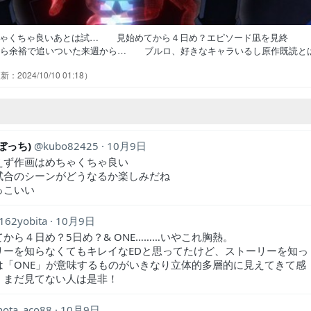
ちゃくちゃ良いあとは試… 見始めてから４日め？エピソード凪を見終
から余裕で追いついた来週から… ブルロ、好きなキャラいるし原作既読と
りやる気ありそうな作画ではあ… やっとブルロ2期観ましたお馴染みのキ
2024/10/10 01:18
ーアニメの中ではトップクラス… 待望の2期…ダレることなく2クール完
う考えてもベスト6は余裕だと… この順で見てしまったのでまんまと凪く
ぼっち)
kubo82425
10月9日
えず作画はめちゃくちゃ良い
試合のシーンがどうなるか楽しみだね
っこいい
162yobita
10月9日
から４日め？5日め？& ONE………いやこれ胸熱。
リーを知らなくてもキレイなEDと思ってたけど、ストーリーを知っ
は「ONE」が意味するものがいきなり立体的多層的に見えてきて感
。まだ見てない人は是非！
hota_aco88
10月9日