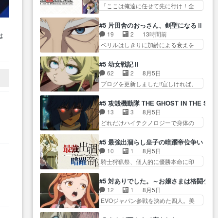
して… レベルのキャラが登場。
家とヤクの軽トラパートめちゃくち
「ここは俺達に任せて先に行け！全
昂無頼!!ガンバルゼー』キャ… お
相変わらず顔や体の… 隼人が春
ゃ良い…
員いい奴… 過去、あとを託した
ーばりまさみって、どこのバリッて
希の級友を巻き込んだイジりに動
ロックが今、2人にあと… 木下鈴
る監督… 姉と両親の死にざまは
#5 片田舎のおっさん、剣聖になるⅡ
じ… 第５話をU-NEXTで視聴しま
奈（@0suzuna0）が【マリー…
自業自得であれど惨い… あ、起
19
2
13時間前
は
した。視聴… ラブコメで天然ジ
村ごと乗っ取られてたら流石に気付
きちゃいましたエンディングがロボ
ャ
ベリルはしきりに加齢による衰えを
ゴロというかナチュラルヒ… み
かないか… 《漫画版少し読んだ
ア…
走
口にする… 重ねた歳のせいにし
なもと仲良く話す隼人を見てなぜか
ことある》エリックとゴ… ロッ
ていた限界を超えて命の… いい
ん
不安に… 無理なダイエットは禁
#5 幼女戦記Ⅱ
クは敵に容赦無くブスっといくから
んじゃないですか。魔物の群を発見
物だけど、なかなか結… 「これ
62
2
8月5日
気持… 勇者パーティー再結成し
した… アマプラにて視聴終わ
からもお手入れ、がんばりゅ」あり
ブログを更新しました!!宜しければ、
て先にいけで激アツ… 爆縮、幻
り！サーベルボア討伐… を言い
が…
是非… 少しでもマシな負け方を
覚、主人公結構エグいことするよ
訳にしたくないものですねwボア狩
選んだゼートゥーア… ゼートゥ
な… ねぇ猫耳ガール、敵の根城
#5 攻殻機動隊 THE GHOST IN THE SHE
り… 先生としてのベリルが好き
ーアの唯一の手駒が強すぎる笑あ
に乗り込む事を同… 世もや替え
13
3
8月5日
だけど、今回みた… 4人だけでサ
お… 私にとって完全にご褒美回
が利くと復活Pとは？！もう来週…
どれだけハイテクノロジーで身体の
ーベルボアを狩りに行く。野
ゼー様の葉巻シー… やはりター
価値がフ… ジャミングも伏線に
営… ・実家周辺でサーベルボア
ニャが後方指揮だと展開に迫力
なるかと思った回想シー… フチ
が暴れてると聞い… ちょっと年
#5 最強出涸らし皇子の暗躍帝位争い
が… “貧乏籤百連無料ガチャ”100
コマだいぶ理性持ち始めた。この世
齢の事を言いすぎとゆーか言い
10
1
8月5日
連でも1回… 2期入ってから地味
界の… 原作読んだのもう何年も
訳… ベリルの母もやはり只者じ
騎士狩猟祭、個人的に優勝本命に印
だよね。ただでさえ幼女… 「餌
前なのに、覚えてる… コイルの
ゃなかったかベリ…
を付けた… 細かい設定を考える
になってもらわねばならぬ」って言
汚職を突き止めるべくバトーの指
のが面倒な時は古代魔法… エル
葉に… ゼートゥーア左遷によっ
#5 対ありでした。～お嬢さまは格闘ゲ
導… やまとん1号はどこの部分で
ナがチートすぎる笑アルは最初から
て参謀本部の連携が… 緊張感あ
12
1
8月5日
使うのだろう？… 日本とロシア
自分… プラネット・ウィズ展開
る戦闘描写とギャグ今週の『有能
EVOジャパン参戦を決めた四人。美
が絡む政治の話かつ色々な用
アツいな「騎士狩猟… 麦茶どこ
な…
緒の母… この作品に唯一足りな
語… 第５話をprimevideoで視聴
ろかタイトル通り麦茶の出涸らし
いと思ってた(無くて… 見た目は