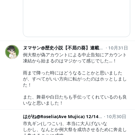
ヌマサン@歴史小説【不屈の葵】連載中！
10月31日
numasan
例大祭が偽アカウントによる中止告知にアカウント
凍結から始まるのはマジかって感じでした…！
雨まで降った時にはどうなることかと思いました
が、すべてがいい方向に転がったのはホッとしまし
た！
また、舞昼や白日たちも手伝ってくれているのも良
いなと思いました！
はがね@Roselia(Ave Mujica) 12/14
animetalive
10月30日
市丸ギン(しつこい)、本当に大人げないな
しかし、なんとか例大祭を成功させるために奔走し