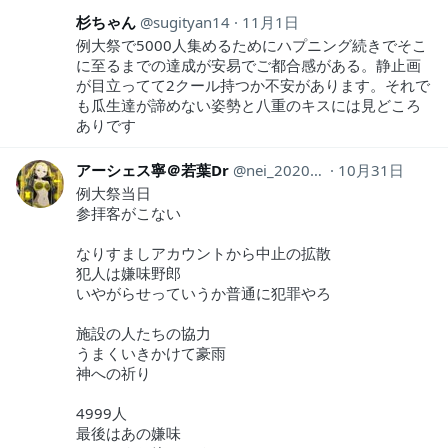
杉ちゃん
sugityan14
11月1日
例大祭で5000人集めるためにハプニング続きでそこ
に至るまでの達成が安易でご都合感がある。静止画
が目立ってて2クール持つか不安があります。それで
も瓜生達が諦めない姿勢と八重のキスには見どころ
ありです
アーシェス寧＠若葉Dr
nei_2020Ramuh
10月31日
例大祭当日
参拝客がこない
なりすましアカウントから中止の拡散
犯人は嫌味野郎
いやがらせっていうか普通に犯罪やろ
施設の人たちの協力
うまくいきかけて豪雨
神への祈り
4999人
最後はあの嫌味