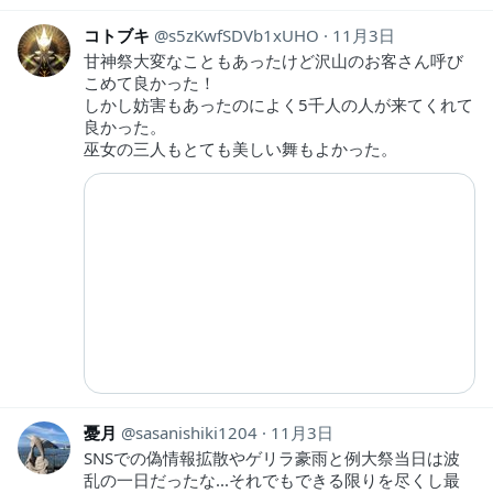
コトブキ
s5zKwfSDVb1xUHO
11月3日
甘神祭大変なこともあったけど沢山のお客さん呼び
こめて良かった！
しかし妨害もあったのによく5千人の人が来てくれて
良かった。
巫女の三人もとても美しい舞もよかった。
憂月
sasanishiki1204
11月3日
SNSでの偽情報拡散やゲリラ豪雨と例大祭当日は波
乱の一日だったな...それでもできる限りを尽くし最