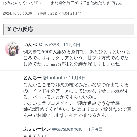
化みたいなやつが出… まだ遊佐浩二が出てきたあたりまでは見
た…… 35人..盛り上がったのに少ない？原因は… 神様と楽しむ事
2024/10/30 00:30
2024/11/04 21:11
をモットーとした例大祭偽ア… いよいよ甘神神社の例大祭！しかし、
北白川… 夜重さんにあの感じで来られたら瓜生くんは… ゲリラ豪
雨に見舞われるも美人３姉妹の透け… １〜５話まで一気に見たけど三
Xでの反応
姉妹が可愛す… 桜の花びらで一杯の美しい池！…がビジュア…
いんべ
inve333
11月4日
例大祭で5000人集める条件で、あとひとりというと
ころでギリギリクリアという、甘ブリ方式でめでた
しめでたし。巫女姉妹との絆が深まりましたね。
とんちー
tontontii
11月4日
なんかここまで邪悪の権化みたいなやつが出てくる
の、イマドキのアニメにしてはかなり珍しい気がす
る。バトルモノとかですらないのに
いよいよラブコメメインで話が進みそうな予感
姉√は辞めてください。妹はロリコンで論外なので真
ん中でお願いします。それかまひるさん
ふぇいーレン
cavsBennett
11月4日
も見てない