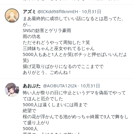
アズミ
ICKdd98fltknmEH
10月31日
まあ最終的に成功していい話になるとは思ってた、
が…
SNSの妨害とゲリラ豪雨
雨の功名
ただそれどうやって周知した？笑
三姉妹ちゃんと巫女やれてるじゃん
5000人もあと1人とか笑(ポチッと押せばいいんだよ
笑)
揚げ足取りばかりになるのでここまでで
ありがとう、ごめんね！
あおぶた
AOBUTA12t2k
10月31日
怖い人が祭りの日に中止というデマを偽垢でやって
てほんと厄介でした
5000人は遠くしまいには雨まで
絶望で
桜の花が浮かんでる池がめっちゃ綺麗で3人で舞をし
て盛り上がり
5000人