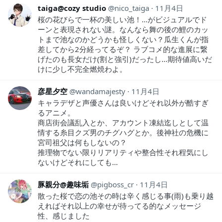
taiga@cozy studio
nico_taiga
11月4日
桜の花びらで一杯の美しい池！…がビジュアルでド
ーンと表現されない謎。なんなら舞の後の鯉のカッ
トまで池なのかどうかも怪しくない？瓜生くんが指
差してから2分経ってるぞ？ ラブコメ的な進展に繋
げたのも長女だけ(割と強引)だったし…期待値高いだ
けに少し不完全燃焼わよ。
彦星夕空
wandamajesty
11月4日
キャラデザと声優さんは良いけどそれ以外が酷すぎ
るアニメ。
商店街会議乱入とか、アカウント凍結迄しとして温
情する糸目クズ男のチグハグとか。後神社の危機に
宮司祖父は何もしないの？
推理物でない限りリアリティや整合性それ程気にし
ないけどそれにしても…
豚親分@趣味垢
pigboss_cr
11月4日
散った桜で恋の池その時は辛く感じる事(雨)も乗り越
えればそれ以上の幸せが待ってる的なメッセージ
性、感じました