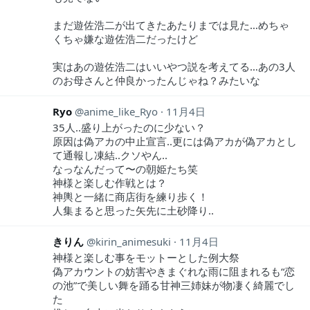
まだ遊佐浩二が出てきたあたりまでは見た…めちゃ
くちゃ嫌な遊佐浩二だったけど
実はあの遊佐浩二はいいやつ説を考えてる…あの3人
のお母さんと仲良かったんじゃね？みたいな
Ryo
anime_like_Ryo
11月4日
35人..盛り上がったのに少ない？
原因は偽アカの中止宣言..更には偽アカが偽アカとし
て通報し凍結..クソやん..
なっなんだって〜の朝姫たち笑
神様と楽しむ作戦とは？
神輿と一緒に商店街を練り歩く！
人集まると思った矢先に土砂降り..
きりん
kirin_animesuki
11月4日
神様と楽しむ事をモットーとした例大祭
偽アカウントの妨害やきまぐれな雨に阻まれるも“恋
の池”で美しい舞を踊る甘神三姉妹が物凄く綺麗でし
た