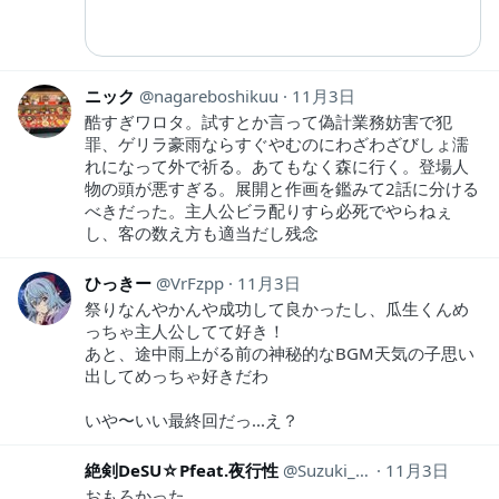
ニック
nagareboshikuu
11月3日
酷すぎワロタ。試すとか言って偽計業務妨害で犯
罪、ゲリラ豪雨ならすぐやむのにわざわざびしょ濡
れになって外で祈る。あてもなく森に行く。登場人
物の頭が悪すぎる。展開と作画を鑑みて2話に分ける
べきだった。主人公ビラ配りすら必死でやらねぇ
し、客の数え方も適当だし残念
ひっきー
VrFzpp
11月3日
祭りなんやかんや成功して良かったし、瓜生くんめ
っちゃ主人公してて好き！
あと、途中雨上がる前の神秘的なBGM天気の子思い
出してめっちゃ好きだわ
いや〜いい最終回だっ...え？
絶剣DeSU☆Pfeat.夜行性
Suzuki_Desu2525
11月3日
おもろかった