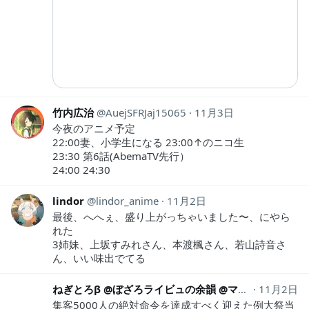
竹内広治
AuejSFRJaj15065
11月3日
今夜のアニメ予定
22:00妻、小学生になる 23:00↑のニコ生
23:30 第6話(AbemaTV先行）
24:00 24:30
lindor
lindor_anime
11月2日
最後、へへぇ、盛り上がっちゃいました〜、にやら
れた
3姉妹、上坂すみれさん、本渡楓さん、若山詩音さ
ん、いい味出でてる
ねぎとろβ @ぼざろライビュの余韻 @マケイン応援委員会
11月2日
集客5000人の絶対命令を達成すべく迎えた例大祭当