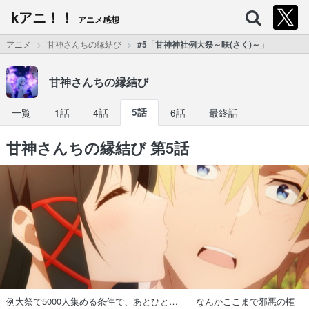
kアニ！！
アニメ感想
アニメ
甘神さんちの縁結び
#5「甘神神社例大祭～咲(さく)～」
甘神さんちの縁結び
一覧
1話
4話
5話
6話
最終話
甘神さんちの縁結び 第5話
例大祭で5000人集める条件で、あとひと… なんかここまで邪悪の権