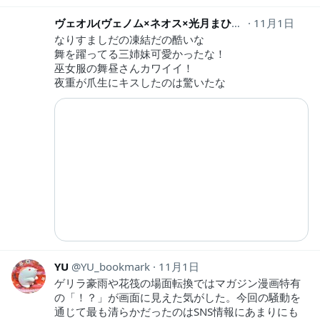
ヴェオル(ヴェノム×ネオス×光月まひる)
11月1日
1756NEOS
なりすましだの凍結だの酷いな
舞を躍ってる三姉妹可愛かったな！
巫女服の舞昼さんカワイイ！
夜重が爪生にキスしたのは驚いたな
YU
YU_bookmark
11月1日
ゲリラ豪雨や花筏の場面転換ではマガジン漫画特有
の「！？」が画面に見えた気がした。今回の騒動を
通じて最も清らかだったのはSNS情報にあまりにも