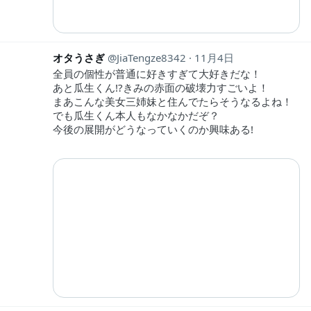
オタうさぎ
JiaTengze8342
11月4日
全員の個性が普通に好きすぎて大好きだな！
あと瓜生くん!?きみの赤面の破壊力すごいよ！
まあこんな美女三姉妹と住んでたらそうなるよね！
でも瓜生くん本人もなかなかだぞ？
今後の展開がどうなっていくのか興味ある!