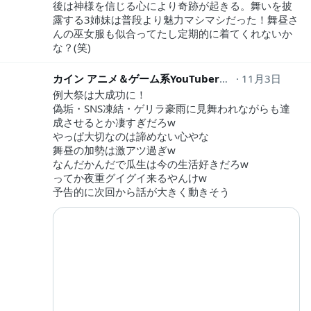
後は神様を信じる心により奇跡が起きる。舞いを披
露する3姉妹は普段より魅力マシマシだった！舞昼さ
んの巫女服も似合ってたし定期的に着てくれないか
な？(笑)
カイン アニメ＆ゲーム系YouTuber
Rin0228X
11月3日
例大祭は大成功に！
偽垢・SNS凍結・ゲリラ豪雨に見舞われながらも達
成させるとか凄すぎだろw
やっぱ大切なのは諦めない心やな
舞昼の加勢は激アツ過ぎw
なんだかんだで瓜生は今の生活好きだろw
ってか夜重グイグイ来るやんけw
予告的に次回から話が大きく動きそう