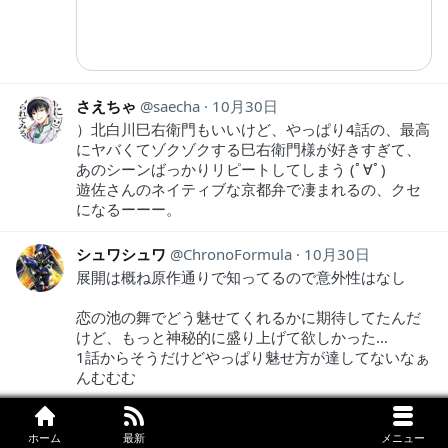
さえちゃ
saecha
10月30日
）北白川巳右衛門もいいけど、やっぱり4話の、最高
にヤバくてゾクゾクする巳右衛門様が好きすぎて、
あのシーンばっかりリピートしてしまう (ﾟ∀ﾟ)
遊佐さんのネイティブな京都弁で凄まれるの、クセ
になるーーー。
シュワシュワ
ChronoFormula
10月30日
展開は概ね原作通りで知ってるので意外性はなし
恋の池の舞でどう魅せてくれるかに期待してたんだ
けど、もっと神秘的に盛り上げて欲しかった…
1話からそうだけどやっぱり魅せ方が達してないなぁ
んむむむ
りゅーりゅー²
ryuryuryuryuda1
10月30日
ホーム
最新
メニュー
三姉妹それぞれキャラ濃くておもろいけど長女だ