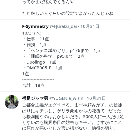
ってかまだ絡んでくるんや
ただ厳しい人ぐらいの設定でよかったんじゃね
F-Symmetry
FJuraku_dai
10月31日
10/31(木)
・仕事 11点
・雑務 1点
・「ヘンテコ城めぐり」p176まで 1点
・「睡眠の科学」p95まで 2点
・Duolingo 1点
・OMCB005-F 1点
1点
----------------------
合計 18点
襟足ジャマ男
YUGENia_wizin
10月31日
ご都合主義がエグすぎる。まず神頼みがチ。の信徒
ばりにキチぃし、ゲリラ豪雨からの花筏て…だった
ら桜満開なのはおかしいだろ。5000人に一人だけ足
りないのも胸糞糸目の妨害もキモい。さすがにこれ
は原作が悪いとしか言い様がない、納得の切り。