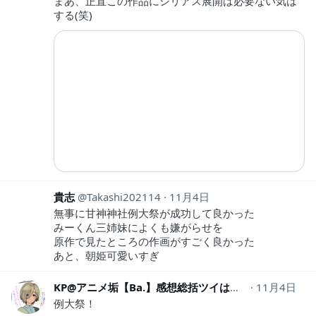
まあ、正直この作品にシリアス展開は必要ない気は
する(笑)
貴志
Takashi202114
11月4日
無事に甘神神社例大祭が成功して良かった
みーくん三姉妹によくも嫌がらせを
原作で見たところの作画がすごく良かった
あと、朝姫可愛いすぎ
KP@アニメ垢【Ba.】感想総括ツイはネタバレ
11月4日
kinpir
例大祭！