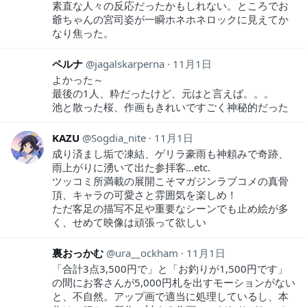
素直な人々の反応だったかもしれない。ところでお
爺ちゃんの宮司姿が一瞬ホネホネロックに見えてか
なり焦った。
ペルナ
jagalskarperna
11月1日
よかった～
最後の1人、粋だったけど、元はと言えば。。。
池と散った桜、作画もきれいですごく神秘的だった
KAZU
Sogdia_nite
11月1日
成り済まし垢で凍結、ゲリラ豪雨も神頼みで奇跡、
雨上がりに湧いて出た参拝客…etc.
ツッコミ所満載の展開こそマガジンラブコメの真骨
頂、キャラの可愛さと雰囲気を楽しめ！
ただ客足の描写不足や重要なシーンでも止め絵が多
く、せめて映像は頑張って欲しい
裏おっかむ
ura__ockham
11月1日
「合計3点3,500円で」と「お釣りが1,500円です」
の間にお客さんが5,000円札を出すモーションがない
と、不自然。アップ画で適当に処理しているし、本