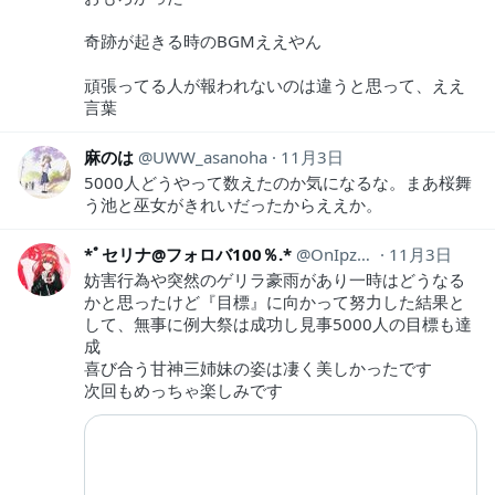
奇跡が起きる時のBGMええやん
頑張ってる人が報われないのは違うと思って、ええ
言葉
麻のは
UWW_asanoha
11月3日
5000人どうやって数えたのか気になるな。まあ桜舞
う池と巫女がきれいだったからええか。
*ﾟセリナ@フォロバ100％.*
OnIpzEYWGRovbEw
11月3日
妨害行為や突然のゲリラ豪雨があり一時はどうなる
かと思ったけど『目標』に向かって努力した結果と
して、無事に例大祭は成功し見事5000人の目標も達
成
喜び合う甘神三姉妹の姿は凄く美しかったです
次回もめっちゃ楽しみです