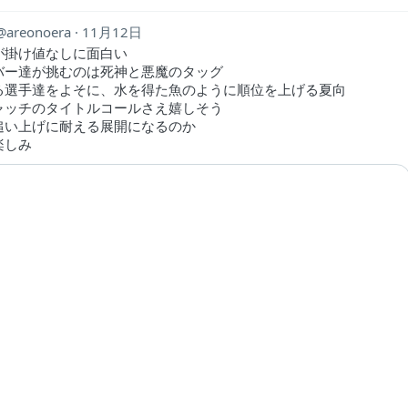
areonoera
11月12日
が掛け値なしに面白い
バー達が挑むのは死神と悪魔のタッグ
る選手達をよそに、水を得た魚のように順位を上げる夏向
ャッチのタイトルコールさえ嬉しそう
追い上げに耐える展開になるのか
楽しみ