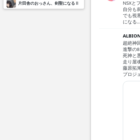
NSX
片田舎のおっさん、剣聖になるⅡ
自分も
でも視
になる…
ALBION
超絶神
進撃の8
死神と
走り屋
藤原拓
プロジェ