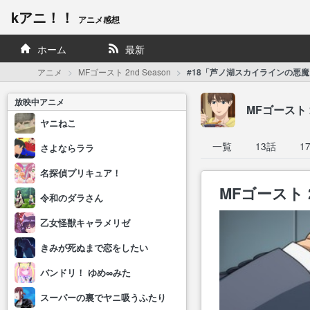
kアニ！！
アニメ感想
ホーム
最新
アニメ
MFゴースト 2nd Season
#18「芦ノ湖スカイラインの悪魔
放映中アニメ
MFゴースト 2
ヤニねこ
一覧
13話
1
さよならララ
名探偵プリキュア！
MFゴースト 2
令和のダラさん
乙女怪獣キャラメリゼ
きみが死ぬまで恋をしたい
バンドリ！ ゆめ∞みた
スーパーの裏でヤニ吸うふたり