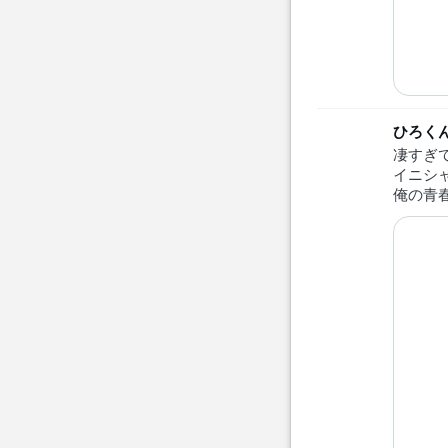
ひろく
凄すぎ
イニシ
俺の青