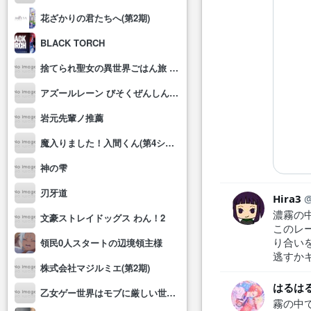
花ざかりの君たちへ(第2期)
BLACK TORCH
捨てられ聖女の異世界ごはん旅 隠れスキルでキャンピングカーを召喚しました
アズールレーン びそくぜんしんっ！にっ!!
岩元先輩ノ推薦
魔入りました！入間くん(第4シリーズ)
神の雫
刃牙道
Hira3
濃霧の
文豪ストレイドッグス わん！2
このレ
り合い
領民0人スタートの辺境領主様
逃すか
株式会社マジルミエ(第2期)
はるは
乙女ゲー世界はモブに厳しい世界です2
霧の中