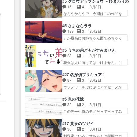
て良かった本当… 股に海豚を挟
#5 グロウアップショウ ～ひまわりのサ
… とうとうアリアと直接競う場
関係の清算が粛々と進められている
み水上バスでの会話を反芻…
15
4
8月3日
がきたこれまで… 毎度ながらの
サラ… サラとの関係に対して完
恋… OPEDとも無人バージョンか
なんやかんやで、今期はこの作品を
スピカの顔面芸推しのハナち
全に「昔の女」とし… ルーシー
ら主人公２人…
一番推し… 時給50円じゃ借金は
ゃ… クソレビュータリスマン趣
にデレるルディが完全に親バカで
減らない(^_^;サ… 葵ちゃん可愛
味ダダ漏れで好き… 期末試験が
#5 さよならララ
微… サラとは会ってほしいちゃ
すぎるな楠木ともりちゃんの
始まろうとしておりスピカは対
189
3
8月2日
んとした別れ方し… サラは未練0
ね… デフォルメされた表情が特
策… 能力鑑定胸像タリスマン氏
」が最高にお姉ちゃん面でめちゃく
だと言っていたけど人の気持
に多かったのが印… 葵＆茜の回
容姿も評価してし…
ちゃかわ… さすがに割れた窓ガ
ち… 実は結構好きなキャラモヤ
も良きでした。あの証拠写真、
ラスの弁償は求められた… 逡巡
モヤする別れ方だ… 役で出演さ
#5 うちの弟どもがすみません
ひ… 互いが互いのことを想って
を振り切ってみんなに謝ったララの
せていただきました！よろしく
23
1
8月2日
いるのにすれ違っ… 第５話をｄ
思い… 仕事に馴染めない辺り観
お… 毎クールメインヒロインを
花火は人に向けてはいけません。引
アニメストアで視聴しました。
ていて苦しいところ… ララちゃ
好きになっちゃう…
きこもり… 糸はまだ柊の顔も見
視… 葵ちゃんに〝瑞佳ちゃんと
んの事情はもう少し皆に話して良
たことなかったっけ！1… ってお
練習したい〟と言… 本当この作
#27 名探偵プリキュア！
い… ララと茉里とで初のアルバ
名前を見たんだけどあの中村大樹さ
品は「キャラ」を活かすのがう
87
3
8月2日
イト。七転八倒し… 労働するプ
ん… 糸ちゃんカッケー、色んな
ま… みずかちゃんの介入で双子
ウソノワールぷにぷにアゲセーヌか
リンセスえらい。プリンセスの
意味でwゲームが… 姉から性的興
の仲にヒビが………
わよ!!… 順当にマコトジュエルの
精… アンデケン行ってケーキ食
奮覚えてないよね？なんて言
争奪戦をやったと。… 記憶を取
べて、帰りにカメ… ララが働く
#5 鬼の花嫁
わ… テーマ：引きこもりの理由
り戻し正式に探偵事務所で働き始
事でのてんやわんや。働いて大
32
2
8月1日
感想は、久しぶり… 元ゲーマー
め… ポワロ、元ネタを解説して
変… 地道に働き人と関わる日々
この先一生俺のモノだって言ってみ
なので、はちゃめちゃ楽しく作
原作に誘導するの… くれあさん
の中に愛を見いだ…
たい笑他… 1歳からの誕生日プレ
業… 糸ちゃんと源くんの距離感
の探偵としての初事件にしてち
ゼント………とは思っ… 玲夜さ
おかしいね(*´… 糸と源ははよ好
#17 黄泉のツガイ
ょ… ・急にクイズ番組が始まっ
ん柚子に18年分の誕生日プレゼン
きおうとると言わんかい！引…
36
2
8月1日
たw・妖精ウソノ… るるかの助手
ト… 柚子は鬼龍院家から初めて
ショウくんと対等に話すためにゲー
影森家にいるアサちゃんは擬態ツガ
だった？今回が初めての探偵