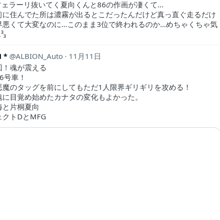
とフェラーリ抜いてく夏向くんと86の作画が凄くて…
前に住んでた所は濃霧が出るとこだったんだけど真っ直ぐ走るだけ
界悪くて大変なのに…このまま3位で終われるのか…めちゃくちゃ気
³₃
 *
ALBION_Auto
11月11日
回！魂が震える
6号車！
悪魔のタッグを前にしてもただ1人限界ギリギリを攻める！
魂に目覚め始めたカナタの変化もよかった。
海と片桐夏向
クトDとMFG