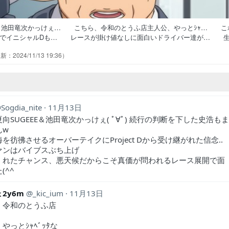
E＆池田竜次かっけぇ… こちら、令和のとうふ店主人公、やっとｼｬ… こ
いでイニシャルDも… レースが掛け値なしに面白いドライバー達が… 
営は、批判される事… 雨が止んだと思ったら今度は霧その死神と悪… 
2024/11/13 19:36
のNSXと赤羽海人… 濃霧の中続行(笑)無茶苦茶だけど前作の外… 霧の
ぎるNSXと… 死神と悪魔のタッグを前にしてもただ1人限…
Sogdia_nite
11月13日
向SUGEEE＆池田竜次かっけぇ( ﾟ∀ﾟ) 続行の判断を下した史浩も
んw
を彷彿させるオーバーテイクにProject Dから受け継がれた信念‥
ァンはバイブスぶち上げ
くれたチャンス、悪天候だからこそ真価が問われるレース展開で面
(^^
2y6m
_kic_ium
11月13日
、令和のとうふ店
やっとｼｬﾍﾞｯﾀな