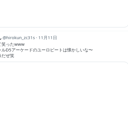
ん
hirokun_zc31s
11月11日
て笑ったwww
ャルD5アーケードのユーロビートは懐かしいな〜
春だぜ笑