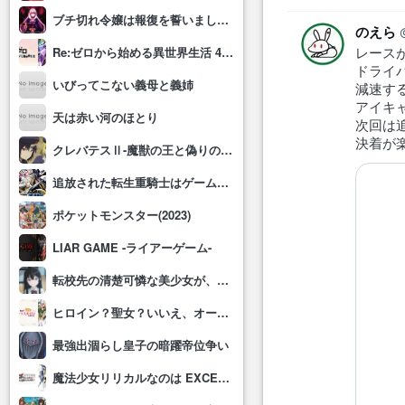
ブチ切れ令嬢は報復を誓いました。 ～魔導書の力で祖国を叩き潰します～
のえら
レース
Re:ゼロから始める異世界生活 4th season
ドライ
いびってこない義母と義姉
減速す
アイキ
天は赤い河のほとり
次回は
決着が
クレバテスⅡ-魔獣の王と偽りの勇者伝承-
追放された転生重騎士はゲーム知識で無双する
ポケットモンスター(2023)
LIAR GAME -ライアーゲーム-
転校先の清楚可憐な美少女が、昔男子と思って一緒に遊んだ幼馴染だった件
ヒロイン？聖女？いいえ、オールワークスメイドです(誇)！
最強出涸らし皇子の暗躍帝位争い
魔法少女リリカルなのは EXCEEDS Gun Blaze Vengeance