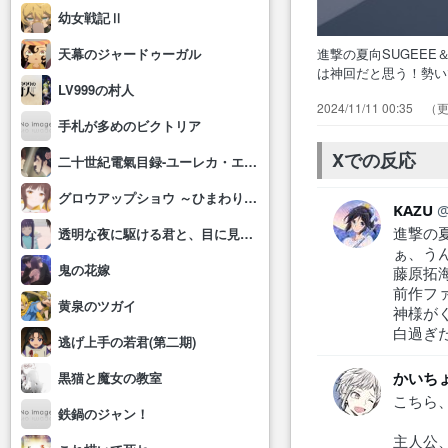
幼女戦記Ⅱ
進撃の夏向SUGEE
天幕のジャードゥーガル
は神回だと思う！勢
LV999の村人
を軽んじるような運
2024/11/11 00:35
ナタの86が前園和宏
手札が多めのビクトリア
のドッグファイト熱す
Xでの反応
二十世紀電氣目録-ユーレカ・エヴリカ-
グロウアップショウ ～ひまわりのサーカス団～
KAZU
進撃の夏
透明な夜に駆ける君と、目に見えない恋をした。
ぁ、う
鬼の花嫁
藤原拓海
前作フ
黄泉のツガイ
神様が
白過ぎた
逃げ上手の若君(第二期)
かいちょ
黒猫と魔女の教室
こちら
鉄鍋のジャン！
主人公、