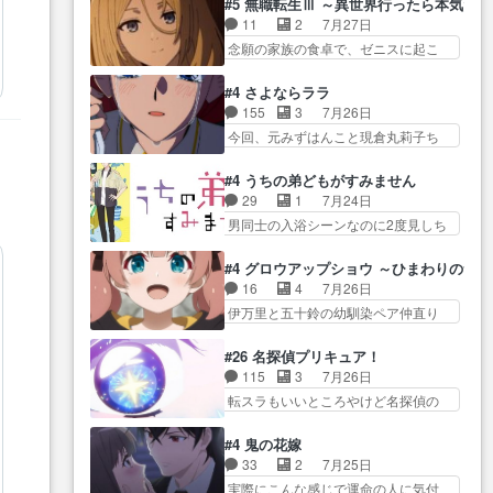
Girlfrien… 『アイドル伝説恋太郎
#5 無職転生Ⅲ ～異世界行ったら本気だ
河… 村正はそんなおどろおどろ
とカストルの共通点は、魔法の制御
ファミリー』にて「ア… 安木路
11
2
7月27日
しいエピソードあ… 気持ちよく
が出… 椋鳥の大群て…住民から
佐ウル子役で出演いたしましたクォ
念願の家族の食卓で、ゼニスに起こ
しようとしてるのはわかるけど。
迷惑がられてない？… キングコ
リ…
った奇跡… キスをせがむロキシ
… 韓国ご自慢の俺レベのアニメ
ングor進撃の巨人牡羊座のアル
ーが可愛い過ぎ！妹達へ… エリ
制作を日本に奪… 予言で正体が
#4 さよならララ
デ… スピカ・イオ・カストルと
ナリーゼの悪魔の囁きwクリフとエリ
バレる、もう騙し討ちは出来
155
3
7月26日
いう組み合わせ。… 有り余るパ
ナ… 悪魔の囁きやめてくださいw
な… 村正の墓、アニメで見ると
今回、元みずはんこと現倉丸莉子ち
ワーが制御出来ない誰かの為に
おい、1番重要… ゼニスも感情が
一杯で怖いな。ア…
ゃんが出… いや、これけっこう
力… スピカの放り込みかたが雑
出てきてて良い方向に進んで…
おもしろいかも知れん。… 王子
になってきてるな… イキりカス
#4 うちの弟どもがすみません
第５話をABEMAで視聴しました。視
様とは...本当の愛とは...なんぞ…
トルは怖がりやったかあスピカ
29
1
7月24日
聴に… クリフとエリナリーゼさ
テンポの良いボケとツッコミで笑わ
な… 鏡の世界への突入と新たな
男同士の入浴シーンなのに2度見しち
んが夫婦になり、ノ… エリナリ
せつつ、… この作品、ストーリ
依頼サブタイトル…
ゃった… 肩ひじ張って素直に言
ーゼ様相変わらずで草ルディ君釣
ーにも登場人物にも全く… 家で
葉が出てこない糸と源… 蛙を散
り… ルーデウスにシルフィエッ
#4 グロウアップショウ ～ひまわりのサ
机に向かってる時の貧乏ゆすりと
歩って逃げるよね！糸と類を助けよ
トとロキシーとの… 離れ離れに
16
4
7月26日
か、ラ… お姉ちゃんと話せ
う… 類の面倒見るのが1番大変そ
なったり別れがあったり絶望の大…
伊万里と五十鈴の幼馴染ペア仲直り
た！！！！し、また1歩進… ヒメ
う糸は誰とでも… 源くんを甘え
回だが、… 先週の雫スヴェトラ
カの最後の言葉に、ララは何を思う
させるまでの糸と周りの出来
ーナ回に続き、今回は伊… い
のだ… 息をするかのように3話ま
#26 名探偵プリキュア！
事… 源くん、甘えちゃうぞ宣
や、これ素晴らしいコメディアニメ
で視聴。2026… ララの王子様探
115
3
7月26日
言。思ったよりラブ… 糸ちゃん
だな。… 水着回なのにビキニじ
しが本格的に動き出した回。…
転スラもいいところやけど名探偵の
のまっすぐな言葉、わたしも原作
ゃない！これは時代背… 今回は
ほうがき… 特に板野サーカスは
を… 主人公が当初の目的を忘れ
推しの吾野伊万里ちゃん担当回。こ
プリキュアで見れるとは… あん
てますますヤング… でも央太と
#4 鬼の花嫁
れ… 伊万里さんの手品回であり
なはプリキュア仲間には自分が未来
親しくするのは嫌。世話を拒ん
33
2
7月25日
水着回ね。瑞佳ち… 売り上げが
から… の活躍、敵を圧倒っての
で… ゴメス（カエル）外で散歩
実際にこんな感じで運命の人に気付
上がっても借金返済へで何故か