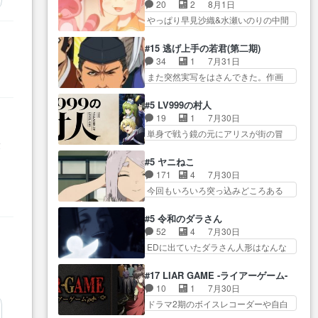
も1日お疲れ様でした～───昨晩～
ーン＿!!­­--­­--­… それだけでええや
20
2
8月1日
所で日々を送る鬼… 「お前(鬼夜
今… 幼女に拾われたお市ちゃん
ん！！しかし、ビオラが仕…
やっぱり早見沙織&水瀬いのりの中間
叉)が凄いのではなく客が凄い…
の恩返し。化け猫… 役にて出演
層は上… あれ光って漫研入るこ
田楽と猿楽の獅子舞勝負。鬼夜叉は
させていただきました。ジョア
とになってたんだっけ… 登場人
猫の動き… 登場人物の我が強
#15 逃げ上手の若君(第二期)
ン… トイ・ストーリーみたいな
物が増えてわいわいしたところが好
い。新しい獅子舞に拘って… 第
34
1
7月31日
始まり。流石に除… 猫相手にな
き… 初コミティアで２０冊刷り
５話をprimevideoで視聴しまし…
また突然実写をはさんできた。作画
んでそんなに…と思ったらそう
は妥当だよね。俺… 藤森さんの
リソース… やるべきことが逃げ
い… いつもと違って少し良い話
ママ向けの漫画で、また涙腺
る事と分かると水を得た… 30歳
化け猫は油が好物… 今回はあか
#5 LV999の村人
が⋯… 〜漫画に「想い」をこめ
まで童貞だと魔法使いになれるとい
やし1体のみで15分。金持ちの…
19
1
7月30日
よう｣娘に漫画であ… 何回この作
う… こっちの諏訪の三大将もま
今更だけど霊が性行為で祓えること
単身で戦う鏡の元にアリスが街の冒
品に泣かされるのだろう。光が
たクセが強いw色… 頼重が完全に
は何とな…
最
険者率い… 鏡浩二はゲーム世界
藤… ホテル泊まってコミティア
ブレーンだよね毎回敵キャラ
に飲み込まれた転生者と… みん
っていいなあ。同… コミティア
#5 ヤニねこ
が… 弧次郎「欲を我慢して強く
なががんばってくれたアリスの父ち
参加のしおりを徹夜で作る先生
171
4
7月30日
なれるなら大飯食… 変化球な演
ゃん… 成長限界が999である村人
(… お母さん、娘にあんな漫画描
今回もいろいろ突っ込みどころある
出も交えながらの状況説明が本
と定めた上位存… 大規模バトル
かれたら泣いち…
回だった… ヤクのクワガタ取り
当… LOで参加させていただきま
シーンなのに会話してばっか
の話が尋常じゃない雰囲… 妹子
した！最終的に… この高らかな
#5 令和のダラさん
り… やっぱり勇者より強かった
ちゃんの恋愛話をしたり、タバコを
DT宣言、合田一人に通じるも…
52
4
7月30日
か笑統率力LV9… 普通の人間の親
生産… ここうっすら思ったこと
この作品は近年稀に見るおっさんキ
EDに出ていたダラさん人形はなんな
子やーん総務課長と娘の女子…
ズバリ言ってくれて… おかし
ャラの充…
んだと… 『ダラさんと呼ぶ者が
これがこの世界の仕組みか‥Lv200帯
い、さわやかだ 世話好きの陰に支
生まれた日』をダラさ… 陰惨な
の… そのために役割を超越する
#17 LIAR GAME -ライアーゲーム-
配… ヤクねこのクワガタ取りの
過去がきっちり現代に継承されてい
者の出現させるた… アリスのお
10
1
7月30日
話見て切なくなっ… 普段は選別
る… ダラさんと姉弟の母との出
陰で他の勇者達も共闘してくれ魔…
ドラマ2期のボイスレコーダーや自白
された4～600レスを2,30… 隠し
会いの話やはりダ… ダラさんの
ゲーム… ヨコヤは人間の弱い所
方が密売人のそれww唐突な作画力の