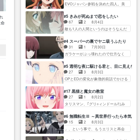
自分… プラネット・ウィズ展開
表… もうどうしようも無いのわ
EVOジャパン参戦を決めた四人。美
が絡む政治の話かつ色々な用
アツいな「騎士狩猟… 麦茶どこ
かってるのに見続…
緒の母… この作品に唯一足りな
語… 第５話をprimevideoで視聴
ろかタイトル通り麦茶の出涸らし
いと思ってた(無くて… 見た目は
しまし… 前回同様『イノセン
#5 きみが死ぬまで恋をしたい
れ
ぐ… 第５話をABEMAで視聴しま
気品溢れてるのに中身は…美緒マ
ス』を含む押井・神山版… 第５
67
2
8月4日
生命
した。視聴に… 復讐に燃える吸
マ… テーマ：格ゲー大会に行く
話「EPISODEラストの母親の気持…
カ
敵も1人の人間というのはそうなんだ
血鬼兄弟の弟ですいいキャラ…
には？感想は、美… 大会を前に
中で
けど状… もう着れないからって
クリスタ皇女が“萌え”なのでこの娘が
格ゲー熱が高まる一方、百合の
どういう意味だろうな… ミミを
皇帝… ウサギ好きそうな王女殿
#4 スーパーの裏でヤニ吸うふたり
本… 東京で開催される格ゲー大
人間に戻して欲しいでも自分達が代
下がかわいい。幼馴… ついに始
31
1
7月30日
会に参加すること… Japanに向け
わ… ご視聴ありがとうございま
まった狩猟祭。エルナの活躍で上
ガラケーがぶっ壊れたので仕方なく
て外泊届にサインをもらっ… 長
した見るたびに切… 誰かと思っ
位…
スマホに… 佐々木さんとは同い
崎から大会のために東京へ!/でも観光
たらちゅー先輩か。しれっと相
年くらいに思ってたけど… やは
よ… 旅の支度全部やってくれる
#5 透明な夜に駆ける君と、目に見えない
方… 第５話感想：コ□した相手に
り出オチ感が否めず、エピソードの
先輩、なんだかん… 第５話をｄ
27
3
8月3日
ま
も家族や…､戦… つらい回だ……
打率… 田山さんが佐々木さんに
アニメストアで視聴しました。視…
OPとEDの変化が象徴的前話でかける
つらすぎる……。エスタ先輩…
沼っていく…こんな… 佐々木さ
には… 小春の透明なモヤのかか
今週のシーナとミミも可愛かった2人
ん、腕フェチなんですね笑最近ま
った世界。どんな女… そうか、
の関係… 確かに相手にも家族や
#17 黒猫と魔女の教室
じ… 佐々木がガラケーからスマ
こんな風に見えてるのかぁ。かけ
大切な人はいるけど、… 白シャ
27
1
8月2日
ホに変えるって、… もうドラマ
る… 完全な両片思いになりまし
ツが作業着みたいなもんなんですか
タリスマン、｢グリ○ィンドール!!｣み
版孤独のグルメファンコンテン
たねぇ…OPとE… 余計な物は描
ね…
た… 最初の障害ゴーレムを全員
ツ… 「お腹冷えちゃわない？
かず白く靄がかった小春ちゃ
で力を合わせて倒… アリアはホ
佐々木さんの優しさ… 先行で見
#6 無職転生Ⅲ ～異世界行ったら本気だ
ん… 光も感じない完全な盲目な
ントスピカが大好きだよね。ツ
た時より2人のやり取りに癒しを
15
2
8月3日
んやね…おめかし… 母役に能登
ン… 一等級ポテンシャルのアリ
感… ABEMA版の7〜8話佐々木が
」、という事で、もうエリスと再会
さんって禁じ手使ってきたー！
アちゃん可愛くて… そういや、
実年齢以上…
か？っと… サラの再登場によっ
E… 今回は小春視点も描かれてい
アリアは能力は最上級のくせに、
てルーデウスの成長が確… 人間