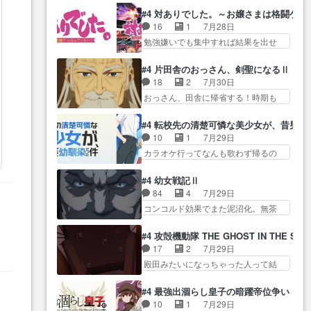
過去話も佳境…げに恐ろしいは
をつくのが抜群に上手… 昼の国
正… なんか今日はかなり一瞬で
#4 対ありでした。～お嬢さまは格闘ゲ
人… 第５話感想：２人の過剰な
の奴らも馬鹿が多いが、夜の国も同
終わっちまったっ… 先週と比べ
16
1
7月28日
貢ぎ物?の礼とし… 第５話感想：
じ… ご視聴ありがとうございま
てまだまともに見えた。4話は過…
勉強嫌いでも集中すれば結果を出せ
姉のお誕生会にダラさんを招
した来週もよろし… 握った◯治
る美緒が… 毎晩スト６対戦を楽
待… 部分的に時系列が4話と入れ
郎（中の人的に）仲間であるプ
しむ４人。だが、期末試… どん
替わってるのね… こんなデカイ
#4 片田舎のおっさん、剣聖になるⅡ
レ… ヨコヤの頭の回転の速さと
なゲームも相手が強すぎるとやる気
のどうやって運ぶんだよ！？
18
2
7月30日
人間の心理を利用… 夜の国のヨ
無く… テーマ：テスト勉強と大
姉… ダラさん、人型形態にもな
おっさん、田舎に帰省する！時期も
コヤ支配がますますひどく……。
会感想は、美緒がテ… すげーー
れるんか!?w髪…
時期だし… じいさん、ベリル、
… ヨコヤは飴と鞭で夜の国の独
ーーーーーーー良い……。女性声
副団長、年長者が強い順… 底知
裁支配を強化、… やはりヨコヤ
#4 転校先の清楚可憐な美少女が、昔男
優… 深夜の格ゲー対戦よりテス
れない爺さんには夢が詰まってると
いいですね。昼の国が勝てる
10
1
7月29日
トの方がよっぽど… 真剣に授業
思う… クルニ、ヘンブリッツ、
流… 役で出演いたしました。次
カラオケ行ってなんも歌わず帰るの
を受けて、夜は珠樹の部屋で格
ミュイと一緒におっ… 帰省、お
回も緊張が止まり…
かよハン… 春希ちゃんの私服、
ゲ… 来たる定期テストに向けて
供ヒロインはクルニ。順番的には
めっちゃ可愛いぞ！！！… どう
勉強会！美緒ちゃ… 受験勉強と
#4 幼女戦記Ⅱ
確… 父親から手紙が来た。サー
やらあの女優さんが春希のお母さん
戦闘の2択なら戦闘を選ぶ娘w
84
4
7月29日
ベルボアの退治の… ここでヘン
のよ… 春希ちゃん姫ちゃんに野
美… 勉強嫌いでバトルを選ぶっ
コンコルド効果でまた泥沼化。無茶
ブリッツくんが同行するのが変
菜の子も凄え可愛い… 隼人くん
て、ひぐらしの沙…
振りに奇… ルーデルドルフ中将
で… ・ベリル、実家に帰ること
のスマホを買いに行ってたけど完
自らが行う煙草と葉巻は… ブロ
に・ベリルはミュ… おっさんの
#4 攻殻機動隊 THE GHOST IN THE SHE
全… 第４話をU-NEXTで視聴しま
グを更新しました!!宜しければ、是
親となるとお爺ちゃんだよね孫
17
2
7月29日
した。視聴… スマホを買うた
非… 計画通りにはいかないね笑
扱… ・ベリル、実家に帰ること
殿田みたいになっちゃった人って結
め、都心で待ち合わせをした…
やり遂げた(ほぼ… 今回もターニ
に・ベリルはミュ…
構会社に… バトーがカッコいい
OP曲きっかけで見始めてたけどなん
ャに不都合なことがあったり
と思ってたら、トグサが… あの
だかん… いきなりシリアス展開
#4 最強出涸らし皇子の暗躍帝位争い
し… 白髪の男性が語った家族を
見た目もうただのロボでしかないん
ぶち込んでくるじゃん… 春希の
10
1
7月29日
失った喪無感が、… 連邦に対し