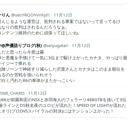
ーりん
uecrlRQOhVnXjd1
11月12日
軽んじるような運営は、批判される事案ではないって言ってるけ
れなりの批判はされるんだろうなぁ。
コンテンツ維持のために頑張ってほしいね。
@声優語りブログ(秋)
seiyugatari
11月12日
んだと思ったら今度は霧
神と悪魔を手懐けて一気に3位まで駆け上がったカナタ、やっぱり
レイジーで痺れる
危険ゾーンで神経すり減らした沢渡さんとカナタはこのまま順位を
れるのか苦戦を強いられそう
で白く汚れた86の車体がまたかっこいい
SNR_CHARIS
11月12日
86が前園和宏のNSXと赤羽海人のフェラーリ488GTBを抜いて3位
椿ラインとD5秋名夜のユロビが流れた！SPEED OF LIGHTが流れた
ニオリ(プロDVSスパイラルの対決)にはテンション上がった！