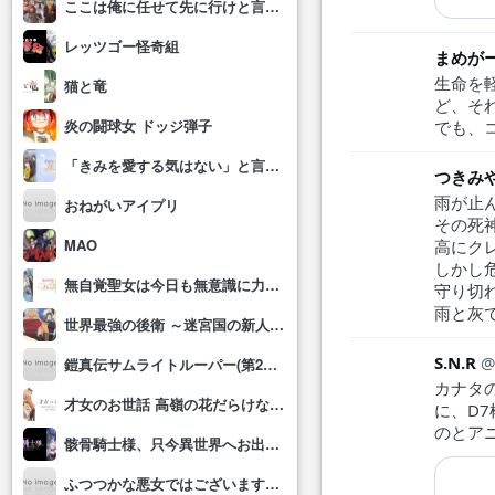
ここは俺に任せて先に行けと言ってから10年がたったら伝説になっていた。
レッツゴー怪奇組
まめが
生命を
猫と竜
ど、そ
炎の闘球女 ドッジ弾子
でも、
「きみを愛する気はない」と言った次期公爵様がなぜか溺愛してきます
つきみや
雨が止
おねがいアイプリ
その死
MAO
高にク
しかし
無自覚聖女は今日も無意識に力を垂れ流す
守り切
雨と灰
世界最強の後衛 ～迷宮国の新人探索者～
S.N.R
鎧真伝サムライトルーパー(第2クール)
カナタの
才女のお世話 高嶺の花だらけな名門校で、学院一のお嬢様(生活能力皆無)を陰ながらお世話することになりました
に、D7
のとア
骸骨騎士様、只今異世界へお出掛け中Ⅱ
ふつつかな悪女ではございますが～雛宮蝶鼠とりかえ伝～