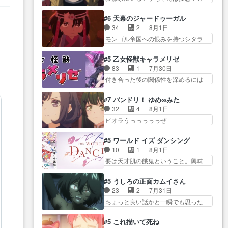
学校に通う事にな… プレゼント
ムをする…
イだった… アサが置かれた立場
活… 探偵じゃなかったの！？ク
攻撃ヤバすぎるwwwヴァイオ
や気持ちを汲んで熱くな… 屋敷
レアさん探偵すぎ… 突然のポア
#6 天幕のジャードゥーガル
レ… 玲夜さまサプライズの、こ
にアサはいなかった逆にガブちゃん
ロクイズは草なんよ。んで、あ
34
2
8月1日
れまでの柚子ちゃ… 玲夜から柚
はい… 影森の当主が際限なくツ
ん… 今回からついにくれあが探
モンゴル帝国への恨みを持つシタラ
子へ17年分の誕生日&を未来に…
ガイを増やせるのに… 今回はも
偵事務所の仲間に…
を信じた… 回想が淡々と語られ
「​​13歳の柚子ちゃんへ…もう中学生
うガブちゃんさんの悲鳴にも似た
るのだけどいつの間にか… オゴ
な… 梅原の人が18歳になるまで
#5 乙女怪獣キャラメリゼ
怒… ユルと戦った時から伏線が
タイの妃になってもその心は晴れ
の誕生プレゼン… なよなよした
83
1
7月30日
張られていたのが… しかしアサ
ず、モ… ドレゲネの過去、宝石
男（cv石田彰）梅ちゃんがた…
付き合った後の関係性を深めるには
は、兄様に会いたいbotだと思…
だった彼女が人になり… ドレゲ
ヒロイン… 来夢ちゃんがキング
ツガイには優しい筈のガブちゃん、
ネの過去、、辛かった、、あのジャ
コングなのいい味付けだ… ずっ
アキオの… 色々とひっかけがあ
#7 バンドリ！ ゆめ∞みた
タ… 年上旦那が良い人でも、女
とメスってて何この可愛い生物。ク
って、最終的に嫌な終わ… ゴン
32
4
8月1日
は宝石でただ笑っ… ダイルの儀
ラス… 付き合い始めたら始めた
ゾウが従える大量のツガイに何事か
ビオラうっっっっっぜ
式の神々しさたるや。一気に空
でまた違った悩みが… と一歩ず
と思…
ぇ！！！！！！！！後… あられ
気… ドレネゲの辛い過去には同
つ踏み出す黒絵ちゃん微笑ま新汰
ちゃん、僕っ子になってから取り戻
情の言葉しか…シ… 奥様に悲し
#5 ワールド イズ ダンシング
の… ツインテールが可愛いお茶
し… ビオラが悪魔すぎて気分が
い過去…萌え袖が可愛いね、と
10
1
8月1日
目な妹ちゃんです… しかも過去
悪くなってきたこ… 声優まとめ
思… ドレゲネとシタラ、2人だけ
要は天才肌の餓鬼ということ。興味
も重いんかいかつては自分に自
ました(７話まで)仲町あられ/… ビ
の同盟が結成さ…
を惹かれ… 父の観阿弥と袂を分
信… リップを塗ってらっしゃる
オラの策略がバッチリ嵌って最高
かった？鬼夜叉が田楽の… 猿楽
からかしらお顔が… 黒絵「怪獣
#5 うしろの正面カムイさん
wwwこ… 自信あれば評価なんて
の鬼夜叉と田楽の増次郎。小さない
に憧れるのはいいけど自分自身
23
2
7月31日
気にしないし、充実し… ・バー
ざこ… 着眼点は良くとも、先鋭
が… 素の自分はどちらなのかは
ちょっと良い話かと一瞬でも思った
チャルだけど、みゅーたいぷ初ライ
的すぎるのか。芸能… 鬼夜叉は
まだ不明だが見せ…
私が間違… ろくろ首さんも油舐
ブ… OPこんなんだっけ？と思っ
石也と共に観世座をあとにし、三
めてなかった？白雪碧さ… 今日
たら歌唱シーン… の、らいぶシ
#5 これ描いて死ね
条… 観世座を離れ、三条坊門御