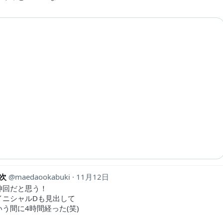
次
maedaookabuki
11月12日
神回だと思う！
イニシャルDも見出して
う間に4時間経った(笑)