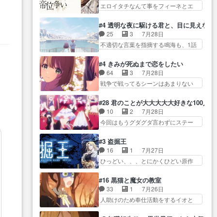
だよ… 俺らの汗拭きそりゃいや
家庭事情は複雑。食事とか隼人が親
エロイタチなんて事をフィーネとエ
て有利な講話条件を引き出すた
だろwwバトー＆ト… イノセンス
身…
リーにア… アルも気付かなかっ
め… コンコルド効果に油を注ぐ
の元となった回だけど、ガイノ
た事を…フィーネは自分… モン
ターニャの勝利軍… 犠牲を払っ
#4 透明な夜に駆ける君と、目に見えない
イ… アダム・リンクやジェイム
スターを呼ぶ笛？黒幕は狩猟祭とは
ても良いならお前たちが前線へ
25
3
7月28日
スン(教授)型サ… アンドロイドも
関係… 平凡な少女に見える眼鏡w
行… 戦闘がアッサリし過ぎじゃ
不適切な言葉を指摘する鳴海も、1話
おっさんの汗を拭くのは嫌や…
眼鏡属性は持ち合… 神アニメ、
ない？戦争がメイ…
では冬… かけると鳴海のやり取
押井守監督のイノセンスの土台にな
ケテーイ！「騎士狩猟祭、前夜
り微笑ましいw良い奴… どう接し
ったエピ… コミカルなのにも慣
#4 きみが死ぬまで恋をしたい
の… フィーネがアルノルトに活
ていいのかわからず戸惑うかける
れてきました。１話でし… ロボ
64
3
7月28日
躍してもらいたが… 第４話を
も… 盲目だと相手の表情も分か
ットの反乱は今となっては良くある
戦争で戦ってるシーンはあまりない
ABEMAで視聴しました。視聴
らないからどう思… 今期のバッ
話し…
とはいえ… 前回までにあまり見
に… 第４話、アルとフィーネの
クナンバーみたいなOPアニメ。
れなかったようなシーナ… ミミ
２度目のデート出… マジできな
#28 君のことが大大大大大好きな100人の
… 初デートで冬月を笑わせよう
の存在で揺らぐ14クラス約束された
臭いぞ帝位争い。姉からの刺客
10
2
7月28日
とする姿も冬月… 特に大きな事
死… ミミの秘密をあっさり受け
を… ふぃーねと町の様子を見に
今回はもうグダグダ言わずにステー
件やイベントが起きるでもな
入れたのは拍子抜… 蘇生魔法っ
行ったら町中で窃…
ジを見た… 君のことが大大大大
く… 初デートで冬月を笑わせよ
て下衆い国なら進退窮まったら
大好きな１００人の彼女… 100カ
うとする姿も冬月… 3話までは主
#3 盗掘王
手… 蘇生魔法ヤバイけどミミい
ノ版ラブライブ！？こういうのは
人公がどうでもいいことでず
16
1
7月27日
なかったら詰んで… アニメオタ
人… 俺、みんなのレッスン動画
っ… 花火購入に浅草へ…行き当
ひっどい、、、とにかくひどい原作
クあるある：作中に花が登場す
をDVDが焼きき… アナウンス役
たりばったり訪問…
が俺レベ… 一般人が巻き込まれ
る… ご視聴ありがとうございま
で出演いたしましたみんなの
ることもあるのか結構面… 久野
した！アリとセイ… ごめん、そ
#16 黒猫と魔女の教室
ア… 恋太郎ファミリーがガチで
美咲さんと言えば幼女！アイマスの
ういう話がしたい作品じゃない
33
1
7月26日
アイドルに挑戦！… ギャグギャ
市原… 遼河は目的の為には人命
の… 第４話感想：その口止め効
人助けのため奉仕活動をするイオと
グしくもド直球で泣ける回来た
も軽視するタイプの… 4つのスキ
果あるかな？ミミ…
カストル… スピカも大概怖がり
な… 【完全初見】100カノ
ルが揃う。広い墓を捜索中、遼
だけど、カストルが更に… イオ