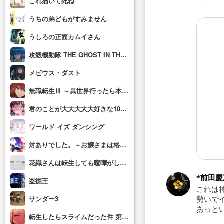
これ描いて死ね
うちの弟どもがすみません
うしろの正面カムイさん
攻殻機動隊 THE GHOST IN THE SHELL
メビウス・ダスト
無職転生Ⅲ ～異世界行ったら本気だす～
君のことが大大大大大好きな100人の彼女(第3期)
ワールド イズ ダンシング
対ありでした。～お嬢さまは格闘ゲームなんてしない～
花織さんは転生しても喧嘩がしたい
*前田慶
盗掘王
これは
勢いで
サンダー3
あっとい
転生したらスライムだった件 第4期