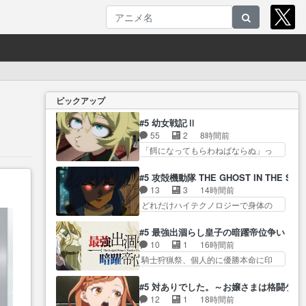
ピックアップ
#5 幼女戦記Ⅱ
55
2
8時間前
「餌になってもらわねばならぬ」っ
て言葉に… ゼートゥーア左遷に
よって参謀本部の連携が… 緊張
#5 攻殻機動隊 THE GHOST IN THE SHE
感ある戦闘描写とギャグ今週の『有
13
3
14時間前
能な… 知識が必要なセリフや描
どれだけハイテクノロジーで身体の
写が大好き『アンド… ターニャ
価値がフ… ジャミングも伏線に
の直属の上司になったのは僅かな
なるかと思った回想シー… フチ
#5 最強出涸らし皇子の暗躍帝位争い
希… 負ける戦争が無理ゲー化し
コマだいぶ理性持ち始めた。この世
10
1
16時間前
ていくのが面白い… ゼートゥー
界の… 原作読んだのもう何年も
騎士狩猟祭、個人的に優勝本命に印
ワが左遷、しかもスパイによっ
前なのに、覚えてる… コイルの
を付けた… 細かい設定を考える
て… ゼートゥーアが東部に左遷
汚職を突き止めるべくバトーの指
のが面倒な時は古代魔法… エル
ターニャにとって… ターニャの
#5 対ありでした。～お嬢さまは格闘ゲ
導… やまとん1号はどこの部分で
ナがチートすぎる笑アルは最初から
リアクションというかころころ
12
1
18時間前
使うのだろう？… 日本とロシア