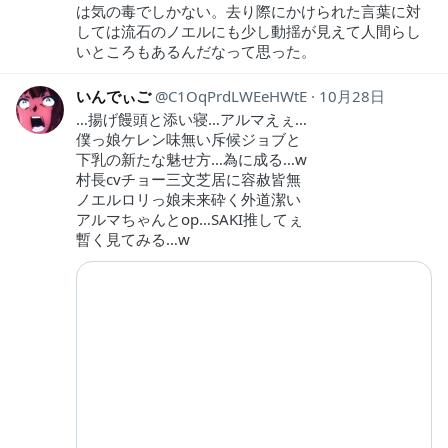
は気の毒でしかない。去り際にかけられた言葉に対
しては流石のノエルにも少し動揺が見えて人間らし
いところもあるんだなって思った。
いんでぃご
C1OqPrdLWEeHWtE
10月28日
…揚げ饅頭と添い寝…アルマえぇ…
僕っ娘ケレン味無い斥候ジョブと
下乳の新たな魅せ方…為に成る…w
村長cvチョー三文芝居に容赦皆無
ノエルロリっ娘未来砕く外道潔い
アルマちゃんとop…SAKI推してぇ
暫く見てみる…w