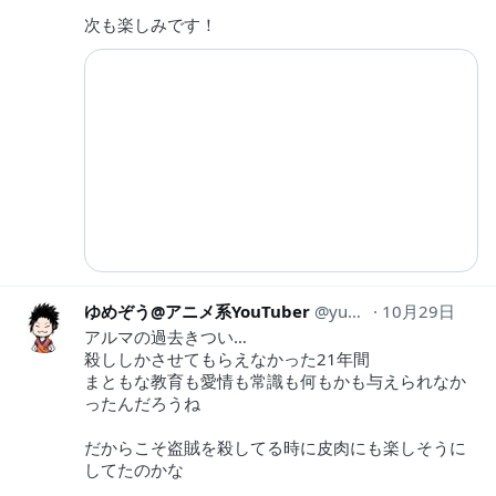
次も楽しみです！
ゆめぞう@アニメ系YouTuber
yumezou634
10月29日
アルマの過去きつい…
殺ししかさせてもらえなかった21年間
まともな教育も愛情も常識も何もかも与えられなか
ったんだろうね
だからこそ盗賊を殺してる時に皮肉にも楽しそうに
してたのかな