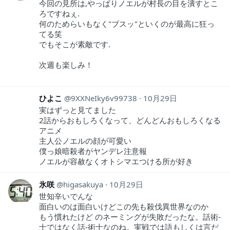
今回の見所は,やっぱりノエルが村長の目を潰すとこ
ろですねぇ.
何のためらいもなく"ブスッ"といくのが最高に狂っ
てる笑
でもそこが素敵です.
次週も楽しみ！
ひよこ
9XXNeIky6v99738
10月29日
実はずっと見てました
2話からおもしろくなって、どんどんおもしろくなる
アニメ
主人公ノエルの顔が可愛い
僕っ娘暗殺者がヤンデレ注意報
ノエルが容赦なくオトシマエつける所が好き
氷咲
higasakuya
10月29日
世知辛いでんな
面白いのは面白いけどこの先も殺伐異世界なのか
もう慣れたけど のネーミングが失敗だったな。話術-
士ではなく話-術士なのね。実戦では語もしくは言だ