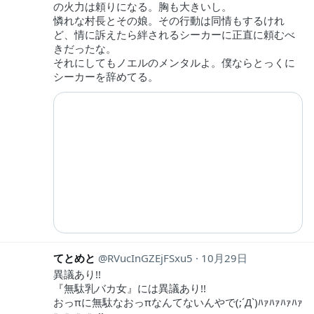
の火力は頼りになる。胸も大きいし。
憐れな村長とその娘。その行動は同情もするけれ
ど、情に訴えたら絆されるシーカーに正直に頼むべ
きだったな。
それにしてもノエルのメンタルよ。僕ならとっくに
シーカーを辞めてる。
てとめと
RVucInGZEjFSxu5
10月29日
異議あり!!
『無駄乳バカ女』には異議あり!!
おっπに無駄なおっπなんてないんやで(;´Д`)ﾊｧﾊｧﾊｧﾊｧ