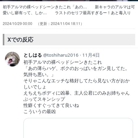
初手アルマの裸ベッドシーンきたこれ「あの… 新キャラのアルマは可
愛いし癖有って、しか… ラストのセリフ最高すぎるー！あと毒入り
ワ… あと、チョーさんの演技マジで冴え渡ってた… あれだけ冷徹
2024/10/29 00:00
2024/11/04 18:11
な主人公がヒロインの色気に子… チェルシーと会話するノエルは今ま
でで見た… シーカーに憧れてたチェルシーが、「シーカ… デート
と仲間探しの巻。下乳さんのヤンデレ… 毒入りワインを一瞬で見破る
Xでの反応
ノエルとアルマ… ノエルくんは今回も容赦ないなあ味方や仲間…
としはる
toshiharu2016
11月4日
初手アルマの裸ベッドシーンきたこれ
「あの薄らハゲ、ボクのおっぱいをガン見してた。
気持ち悪い。」
そりゃこんなエッチな格好してたら見ない方がおか
しいでしょ
えちえちボディに凶暴、主人公君にのみお姉ちゃん
ぶってスキンシップ
性癖くすぐってきて良いね
こういうの最凶