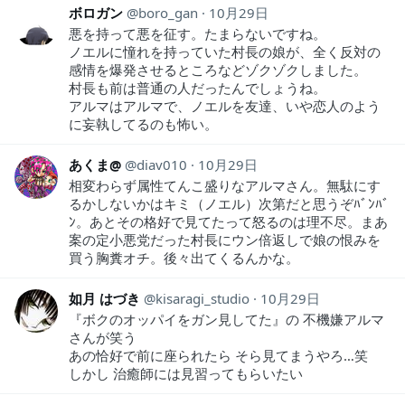
ボロガン
boro_gan
10月29日
悪を持って悪を征す。たまらないですね。
ノエルに憧れを持っていた村長の娘が、全く反対の
感情を爆発させるところなどゾクゾクしました。
村長も前は普通の人だったんでしょうね。
アルマはアルマで、ノエルを友達、いや恋人のよう
に妄執してるのも怖い。
あくま@
diav010
10月29日
相変わらず属性てんこ盛りなアルマさん。無駄にす
るかしないかはキミ（ノエル）次第だと思うぞﾊﾞﾝﾊﾞ
ﾝ。あとその格好で見てたって怒るのは理不尽。まあ
案の定小悪党だった村長にウン倍返しで娘の恨みを
買う胸糞オチ。後々出てくるんかな。
如月 はづき
kisaragi_studio
10月29日
『ボクのオッパイをガン見してた』の 不機嫌アルマ
さんが笑う
あの恰好で前に座られたら そら見てまうやろ…笑
しかし 治癒師には見習ってもらいたい