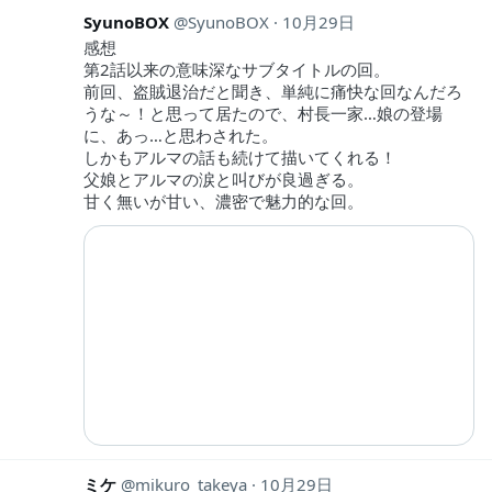
SyunoBOX
SyunoBOX
10月29日
感想
第2話以来の意味深なサブタイトルの回。
前回、盗賊退治だと聞き、単純に痛快な回なんだろ
うな～！と思って居たので、村長一家…娘の登場
に、あっ…と思わされた。
しかもアルマの話も続けて描いてくれる！
父娘とアルマの涙と叫びが良過ぎる。
甘く無いが甘い、濃密で魅力的な回。
ミケ
mikuro_takeya
10月29日