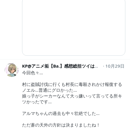
KP@アニメ垢【Ba.】感想総括ツイはネタバレ
10月29日
kinpir
今回色々...
村に盗賊討伐に行くも村長に毒殺されかけ報復する
ノエル...普通にグロかった...
娘っ子がシーカーなんて大っ嫌いって言ってる所キ
ツかったです...
アルマちゃんの過去も中々壮絶でした...
ただ蒼の天外の方針は決まりましたね！