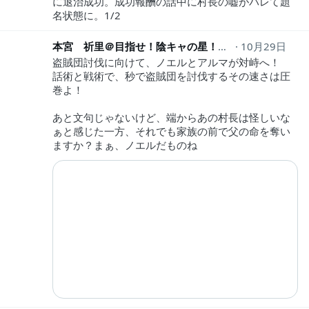
に退治成功。成功報酬の話中に村長の嘘がバレて題
名状態に。1/2
本宮 祈里＠目指せ！陰キャの星！
kaku_inori
10月29日
盗賊団討伐に向けて、ノエルとアルマが対峙へ！
話術と戦術で、秒で盗賊団を討伐するその速さは圧
巻よ！
あと文句じゃないけど、端からあの村長は怪しいな
ぁと感じた一方、それでも家族の前で父の命を奪い
ますか？まぁ、ノエルだものね