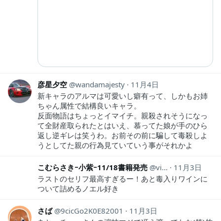
彦星夕空
wandamajesty
11月4日
新キャラのアルマは可愛いし癖有って、しかもお姉
ちゃん属性で結構良いキャラ。
反面物語はちょっとイマイチ。親殺されそうになっ
て全財産取られたとはいえ、慕ってた娘が手のひら
返し逆ギレは笑うわ。お前その前に騙して毒殺しよ
うとしてた親の行為見ていていう事がそれかよ
こむらさきｰ小紫ｰ11/18書籍発売
violetsnake206
11月3日
ラストのセリフ最高すぎるー！あと毒入りワインに
ついて詰めるノエル好き
さば
9cicGo2K0E82001
11月3日