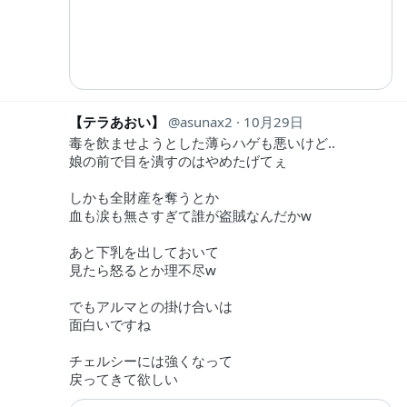
【テラあおい】
asunax2
10月29日
毒を飲ませようとした薄らハゲも悪いけど‥
娘の前で目を潰すのはやめたげてぇ
しかも全財産を奪うとか
血も涙も無さすぎて誰が盗賊なんだかw
あと下乳を出しておいて
見たら怒るとか理不尽w
でもアルマとの掛け合いは
面白いですね
チェルシーには強くなって
戻ってきて欲しい