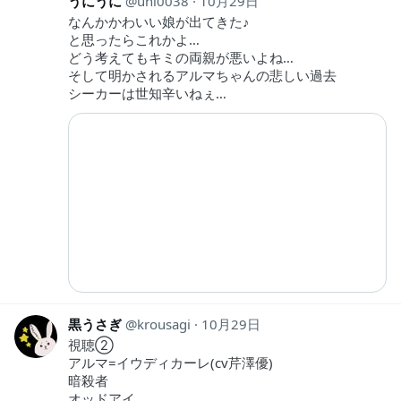
うにうに
uni0038
10月29日
なんかかわいい娘が出てきた♪
と思ったらこれかよ…
どう考えてもキミの両親が悪いよね…
そして明かされるアルマちゃんの悲しい過去
シーカーは世知辛いねぇ…
黒うさぎ
krousagi
10月29日
視聴②
アルマ=イウディカーレ(cv芹澤優)
暗殺者
オッドアイ