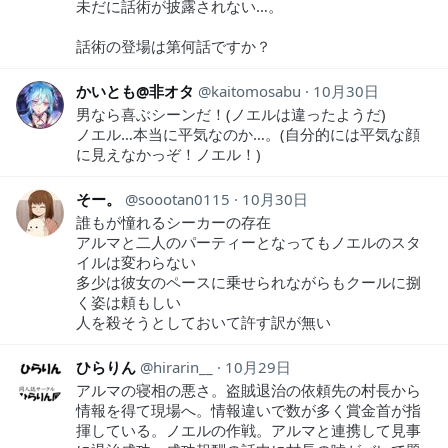
未だに話術が披露されない…。
話術の登場は第何話ですか？
かいとも@非オタ
kaitomosabu
10月30日
男なら喜ぶシーンだ！(ノエルは違ったようだ)
ノエル…本当に平気なのか…。(自分的には平気な顔
に見えなかっぞ！ノエル！)
そー。
soootan0115
10月30日
誰もが憧れるシーカーの存在
アルマと二人のパーティーとなってもノエルのスタ
イルは変わらない
多少は彼女のペースに乗せられながらもクールに捌
く姿は頼もしい
人を殺そうとしておいて許す訳が無い
ひらりん
hirarin__
10月29日
アルマの寝相の悪さ。盗賊退治の依頼先の村長から
情報を得て現場へ。情報違いで数が多く賞金首が指
揮している。ノエルの作戦。アルマと連携して見事