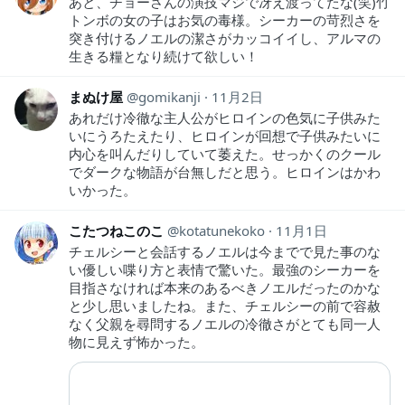
あと、チョーさんの演技マジで冴え渡ってたな(笑)竹
トンボの女の子はお気の毒様。シーカーの苛烈さを
突き付けるノエルの潔さがカッコイイし、アルマの
生きる糧となり続けて欲しい！
まぬけ屋
gomikanji
11月2日
あれだけ冷徹な主人公がヒロインの色気に子供みた
いにうろたえたり、ヒロインが回想で子供みたいに
内心を叫んだりしていて萎えた。せっかくのクール
でダークな物語が台無しだと思う。ヒロインはかわ
いかった。
こたつねこのこ
kotatunekoko
11月1日
チェルシーと会話するノエルは今までで見た事のな
い優しい喋り方と表情で驚いた。最強のシーカーを
目指さなければ本来のあるべきノエルだったのかな
と少し思いましたね。また、チェルシーの前で容赦
なく父親を尋問するノエルの冷徹さがとても同一人
物に見えず怖かった。