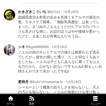
かきざきこういち
k01kz
10月28日
盗賊団退治＆村長の企みを見抜く＆アルマの過去の
巻。ラキスケで開幕。「無駄乳馬鹿女」は笑ってし
まった。きつめのノエルとくだけたアルマのバラン
スも良さげな感じ。お話のほうはやや後味が悪かっ
たけど、まあこれが作風なんだろうね…
シキ
typeRRRR86
10月28日
ノエルの頭のキレとアルマの強さは相変わらず流石
でしたが… 彼女の感じた通り、どこか切なくもあり
ましたね… ノエルは子どもにあんなに慕ってもらえ
るのだから、心がない訳ないですもんね‼︎ 頼もしいお
姉さんができて良かったですね‼︎
更待月
Duki10Hukemachi
10月28日
シーカーという職業の恐ろしさを知らないし、大人
の汚さを知らないし、ノエルの表面だけを受け取っ
てしまっていたピュアさがあのセリフに全て詰まっ
てるなと。
ホーム
最新
メニュー