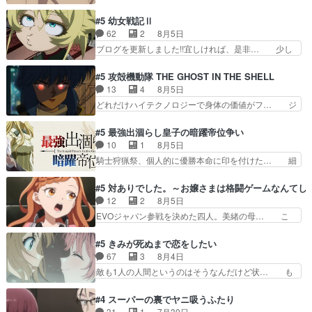
ねた歳のせいにしていた限界を超えて命の… いい
成して先にいけで激アツ… 爆縮、幻覚、主人公結
んじゃないですか。魔物の群を発見した… アマプ
#5 幼女戦記Ⅱ
構エグいことするよな… ねぇ猫耳ガール、敵の根
ラにて視聴終わり！サーベルボア討伐… を言い訳
62
2
8月5日
城に乗り込む事を同… 世もや替えが利くと復活P
にしたくないものですねwボア狩り… 先生として
ブログを更新しました!!宜しければ、是非… 少し
とは？！もう来週…
のベリルが好きだけど、今回みた… 4人だけでサ
でもマシな負け方を選んだゼートゥーア… ゼート
ーベルボアを狩りに行く。野営… ・実家周辺でサ
ゥーアの唯一の手駒が強すぎる笑あお… 私にとっ
#5 攻殻機動隊 THE GHOST IN THE SHELL
ーベルボアが暴れてると聞い… ちょっと年齢の事
て完全にご褒美回ゼー様の葉巻シー… やはりター
13
4
8月5日
を言いすぎとゆーか言い訳… ベリルの母もやはり
ニャが後方指揮だと展開に迫力が… “貧乏籤百連
どれだけハイテクノロジーで身体の価値がフ… ジ
只者じゃなかったかベリ…
無料ガチャ”100連でも1回… 2期入ってから地味
ャミングも伏線になるかと思った回想シー… フチ
だよね。ただでさえ幼女… 「餌になってもらわね
コマだいぶ理性持ち始めた。この世界の… 原作読
#5 最強出涸らし皇子の暗躍帝位争い
ばならぬ」って言葉に… ゼートゥーア左遷によっ
んだのもう何年も前なのに、覚えてる… コイルの
10
1
8月5日
て参謀本部の連携が… 緊張感ある戦闘描写とギャ
汚職を突き止めるべくバトーの指導… やまとん1
騎士狩猟祭、個人的に優勝本命に印を付けた… 細
グ今週の『有能な…
号はどこの部分で使うのだろう？… 日本とロシア
かい設定を考えるのが面倒な時は古代魔法… エル
が絡む政治の話かつ色々な用語… 第５話を
ナがチートすぎる笑アルは最初から自分… プラネ
#5 対ありでした。～お嬢さまは格闘ゲームなんてし
primevideoで視聴しまし… 前回同様『イノセン
ット・ウィズ展開アツいな「騎士狩猟… 麦茶どこ
12
2
8月5日
ス』を含む押井・神山版… 第５話「EPISODEラ
ろかタイトル通り麦茶の出涸らしぐ… 第５話を
EVOジャパン参戦を決めた四人。美緒の母… こ
ストの母親の気持…
ABEMAで視聴しました。視聴に… 復讐に燃える
の作品に唯一足りないと思ってた(無くて… 見た
吸血鬼兄弟の弟ですいいキャラ… クリスタ皇女
目は気品溢れてるのに中身は…美緒ママ… テー
#5 きみが死ぬまで恋をしたい
が“萌え”なのでこの娘が皇帝… ウサギ好きそうな
マ：格ゲー大会に行くには？感想は、美… 大会を
67
3
8月4日
王女殿下がかわいい。幼馴… ついに始まった狩猟
前に格ゲー熱が高まる一方、百合の本… 東京で開
敵も1人の人間というのはそうなんだけど状… も
祭。エルナの活躍で上位…
催される格ゲー大会に参加すること… Japanに向
う着れないからってどういう意味だろうな… ミミ
けて外泊届にサインをもらっ… 長崎から大会のた
を人間に戻して欲しいでも自分達が代わ… ご視聴
#4 スーパーの裏でヤニ吸うふたり
めに東京へ!/でも観光よ… 旅の支度全部やってく
ありがとうございました見るたびに切… 誰かと思
31
1
7月30日