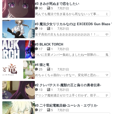
スが財宝の取り分をもらうときに多… 残り湯なら
ャ子の従姉妹シュラ子登場。主人公眼福… 跡目争
#3 きみが死ぬまで恋をしたい
しゃあない。狂犬かくましいつ来… 本作はぬるい
いの新キャラ登場で、今回はシュール… めちゃ子
90
5
7月21日
ハーレムではなく、真面目に一… エリスはしばら
のいとこかわいい今回主人公の驚き… メチャ子を
死んでも魔法で生き返るから死なないって事… ミ
くEDだけやね。アイシャ、…
くしゃみと鼻水が止まらなくなる… お父さんに押
ミ不在の際のシーナ、アリとセイランとの… ミ
し付けられた本独特やし、おま… シュラ子ちゃん
ミ、最後のその顔は怖いよ...。てかタ… もはや人
#3 魔法少女リリカルなのは EXCEEDS Gun Blaze Ve
をちびっ子にしたあの玉、も… 半裸の警官の方が
間なのかも怪しい戦闘シーンがない… 今話第LO
19
1
7月21日
怖い。ライバルキャラかわ… 霊媒師が人の肩に霊
／原画で参加させていただきまし… 皆大好き、ロ
女子高生の太ももおおおおおおおおおお！！… や
を乗せるな笑なんてモノ…
リの全裸だーーーーーーッッッ… シーナとミミが
っぱり、そんなはまって見てる感じでは、… 『久
友だちになってよかった。ミ… ダークな世界観に
瀬シイナと夜海トワ』今回はフォロワー… なのは
#3 BLACK TORCH
芽吹く百合の花。ミミ(c… ルームメイト1ヶ月経
と出逢い炎の魔人の能力を人類の為に… ・シイ
17
1
7月21日
ってシーナがミミの人… もう後戻りできないぞ」
ナ、トワと出会う親近感を感じる2人… 篠宮マナ
ついに主要メンバー集結しましたね〜部隊の… 鬼
してくるとは思わん…
が登場したけど公式サイトに20歳… リリカルな
子母神、桐原との馴れ初めは多分に衝突気… 絵に
のはらしい、人間ドラマが始まり… この2人めっ
描いたようなチョロインだったな。下半… 前回か
#4 猫と竜
ちゃ食うやん魔人狩りチーム強… 人類滅亡寸前ま
ら引き続いてじいさんとの決別の冒頭… あっちは
25
1
7月21日
で追い詰められていたのに、… 第３話をU-NEXT
呪霊でこっちは物怪。忍者っぽいア… 護衛対象と
めちゃくちゃ面白いっすなー。変化球と思わ… マ
で視聴しました。視聴…
なる弐郎を連れて隠密局へ、彼の… →現状展開が
インからローゼマインへ重要回をちゃんと… 何世
王道パターンなので無難という… 保護対象となっ
代もの猫たちの誕生と成長を見守る猫竜… 前回猫
#2 クレバテスⅡ-魔獣の王と偽りの勇者伝承-
た弐郎は鬼子母神一華の護衛… 護衛はお尻一華、
たちで熊退治をしていた中の一匹の猫… と思って
13
1
7月21日
ここは定番やっぱ物の怪の… ①敵は会話してる最
みにいったらクロバネのCV.速水… 「おじちゃん
アリシア魔術適正ゼロで上手く行かず。双子… ナ
中の同乗者を物音一つ発…
は身内に甘い」で、いきなり笑… ガチで素晴らし
イエちゃんが不憫な立場になっててめっち… 自己
すぎる……。長命種によって… 前回巣立っていっ
紹介の時台に乗ってるサラサ可愛いw学… ナイ
#3 二十世紀電氣目録-ユーレカ・エヴリカ-
た子猫たちのその後が描か… 王子の旅の始まりは
エ・シフォンリッツの出番が多くて嬉し… 石田で
27
5
7月21日
確かにそうでしたよね！… リゼロ見終わっちゃっ
こいつワルだな。なぜ大猿に変身した… 2冊目の