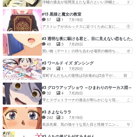
洋輔の過去が垣間見えたな喜八といい洋輔と… ド
てほのぼの系がいいか…
トアの書は学長の手に1話冒頭と合… アリシアと
タバタしたけど兄の遺した目録に記された… 洋輔
クレンのソルセインでの潜入生活… 元は勇者だっ
が目録に固執する理由もほぼ明らかとな… これ京
#15 黒猫と魔女の教室
たのにロリ化されて学生にされ… これはいい黒沢
アニだったのかそのわりにはそこまで… 清六兄ち
57
1
7月19日
ともよ。笑いのセンスも合う… ナイエのリアクシ
ゃんと喜八、清六と洋輔それぞれの… 化学的作用
アストレアがポルックスに近づくために女に… ①
ョンが面白い。ローメイン…
に依りて継続して…電池と称すっ… 洋輔、清六の
魔法の図鑑が買えてヘヘーンなスピカ②今… 前半
こと好きすぎだろなんか電気で… 仲間が一気に増
はアストレアの野望による性転換、後半… アスト
#3 透明な夜に駆ける君と、目に見えない恋をした。
えてみんなで物作りで一気に… 作画は最高なのに
レア君の作戦に皆巻き込まれてて草捕… アストレ
45
3
7月20日
話がつまらない。やっぱ京… 天下り式に竹のフィ
アが作った薬によって男女入れ替わ… アルトレア
買い物（デート）の待ち合わせ場所の橋待ち… ボ
ラメントが出てきたのは…
がポルックスのこと好きとは言え… アストレアが
ソボソとつぶやく。カラオケは視覚障害が… 闇夜
ポルックスちゃんに憧れて、変… TS騒動に酔っ
を照らす打ち上げ花火。人混みの中、み… どんど
#3 ワールド イズ ダンシング
払い騒動と賑やかでいいねw… 偉大な父を持つが
んキュンが増えていく展開に毎回わく… ちょこっ
24
1
7月20日
故の悩(独自のおっぱい論… 鉄板中の鉄板、性転
と書ければと風が吹き手元にあった… 』は、率直
室町ずんだもんの覚悟は3歩進めば2歩下が… 前
換と酩酊ネタの二連発(…
に言って脚本と演出が悪いと思う… 小春の目が見
回の白拍子の死といい今回の”まぐわい”… 世阿弥
えなくなったのは先天性による… 冬月の前向きさ
が主人公の漫画がアニメになったらし… 壮絶だっ
#3 グロウアップショウ ～ひまわりのサーカス団～
と、空野の億劫さがリアルだ… かけると小春、二
た…30分で2時間の映画のように… すべての表現
32
4
7月20日
人が一緒に過ごす時間が描… ヒロインの目が不自
がピタリと揃った傑作本当に素… たまに現れて謎
雫とスヴェトラーナの過去が明らかになり現… こ
由だから音を大切にして…
のアドバイスをしてくれるお… 可愛いキャラデザ
のアニメは足首を休ませるという事を知ら… 愛知
からは想像できない顔芸、… 父、大舞台へ立つこ
県豊川市付近が舞台なのか～現地にも出… 前回に
#3 さよならララ
とが決まる。更に父から… 再び鬼夜叉を導く、素
引き続き、今回もおぱんつであります… キャラク
242
3
7月19日
性不明の彼の名前を知… 恵まれた身分に甘え、修
ターが可愛いのはもちろん、ストー… 皇ではなく
長浜先輩、気の強そうな見た目と性格でニン… サ
練を怠るキャラは苦…
ひまわりを蔑ろにして皇に乗り換… 傷跡なんか、
ブタイがええよね〜関西弁が凄くちゃんと… って
見せたくない自分の力量を超え… エロいところ以
なったからユリ確定！＼(^o^)／ラ… プロローグ
#3 うちの弟どもがすみません