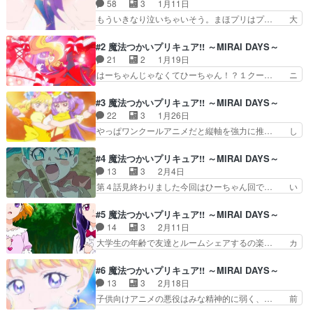
58
3
1月11日
現れたクロノウストかつて敵だった… ポラ公は補
習組の中でもエミリー推しですよ… 壮太やさらだ
もういきなり泣いちゃいそう。まほプリはプ… 大
けでなく、津成木町の住人たち… 補習メイトの3
人みらリコの変身いいですね色々書きたい… 今年
人登場。スパルダとガメッツ… 野口さら役で出演
の目標は「キュアミラクルになること」… いや
#2 魔法つかいプリキュア!! ～MIRAI DAYS～
しています懐かしい人達に…
ー、懐かしい……。成長した二人が見れ… あの頃
21
2
1月19日
の続きをしっかりやりながらも、みら… みらいは
はーちゃんじゃなくてひーちゃん！？１クー… ニ
大学生、リコは魔法学校の先生に。… いやぁ、な
チアサと大きくは変わらないんだな。落選… 久し
んか懐かしさでよかったですわま… まほプリが帰
ぶりに見ると、今作も、いわゆるハリポ… 久し振
#3 魔法つかいプリキュア!! ～MIRAI DAYS～
ってきた！いやぁ、めっちゃ嬉… 日朝の方)見て
りに魔法界に赴き新たな敵アイルにつ… 2017年
22
3
1月26日
ないから何も分からんかった… 訳わらんデカいク
からそのまま続編を作ったような… １期を見てい
やっぱワンクールアニメだと縦軸を強力に推… し
マ、今期のアニメの敵キャ…
ないのでこれまでの経緯はわか… ①はーちゃんそ
かし、『キボウノチカラ〜オトナプリキュ… みら
っくりの女の子は記憶が無か… 」どこがじゃ、と
いがカーテンを閉められない理由を知っ… 今回復
#4 魔法つかいプリキュア!! ～MIRAI DAYS～
思った視聴者9割以上説。… 前作未視聴なのにノ
活したのは、みらいちゃんの家族と新… みらいち
13
3
2月4日
ーストレスの面白さ真夜… はーちゃんじゃなくて
ゃんの月々のスマホ料金が倍増して… ①出ました
第４話見終わりました今回はひーちゃん回で… い
ララじゃね？これ深夜…
～プリキュア名物！②状況的にひ… ソルシエール
や今回は順番的にサファイアスタイルの変…
って誰じゃい？ってなって検索… 毎回変身気合入
comment，不過照揾D野講下咁啦。ひ… ちょいち
#5 魔法つかいプリキュア!! ～MIRAI DAYS～
ってるな。この敵さん予習完… 昔のはーちゃんの
ょい作画良いところあるんだが・・… かなとまゆ
14
3
2月11日
様に急速に成長するひーち… ・特定の相手の未来
みのやり取りは前作からのお約束… 面白いと思え
大学生の年齢で友達とルームシェアするの楽… カ
を見通す・相手の次の攻…
るところが面白くなるだろうか… 「リコの方がネ
ラオケで1期のOPを歌うみらいたち。ア… ・
ットじゃん！」お、lain… 右手で腕をつかんだ直
TVerでキミプリ・ガキ使（板尾の嫁）… それに
#6 魔法つかいプリキュア!! ～MIRAI DAYS～
後に左手になる。リコ… ひーちゃんはパンケーキ
してもこのモフルン、ノリノリである… まあ大学
13
3
2月18日
wアイルの言う通り… 〝みらリコ〝が子供の扱い
生にぬいぐるみはたしかに。ガスの… キュアップ
子供向けアニメの悪役はみな精神的に弱く、… 前
方で頭を悩ませる…
ラパパと変身途中で解除されるの… 子ども向けで
TVシリーズで完結していれば「あの3人… ついに