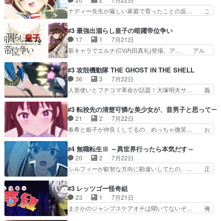
っちゃってて、、、え？そ… 徐々にわかってくん
が思ってる方向に進まずこれでまた… 合衆国と帝
ナディー先生が厳しい家庭で育ったことの反… こ
のよなぁこれ以上動けな…
国で小競り合い中、同盟国が講和… 戦争は始める
の辺りから原作を見ていないので、ナディ… 自
より終わらせる方が難しいって… 和平交渉のため
由、アメリカ、日本人、国語教師＋新たな… ナデ
#3 最強出涸らし皇子の暗躍帝位争い
にイルドアの大佐がサラマン… 直属の部下ですら
ィー（大和撫子、やまと100Girl… 美しすぎる美
17
1
7月21日
戦争継続派か。。戦争は始… 「（あの量の差が気
しいに美しいは美しすぎてうっ… 25)BP○さん見
新キャラでエルナ(CV内田真礼)登場。ア… アル
になるッ!!!）」ジェ…
逃して26)最高の機能… 前任退職、後任の教師ナ
ノルトがエルナにいじられ絡みする回。… 今期見
ディー。後半いつも… ⑬先生が日本人と看破した
るアニメが多いｗ骸骨騎士様、只今異… 傀儡政権
#3 攻殻機動隊 THE GHOST IN THE SHELL
恋太郎正解らしい… ①次の新キャラは後任の国語
を狙っているのか、弟が皇帝になっ… エルナは
36
3
7月22日
教師…フラグを… どうしてもルー大柴が頭を横切
100%善意で絡んでくるのがやっ… アルノルトが
人形使いとフチコマ革命が話題！大塚明夫サ… 義
る新ヒロイン…
魔法特化で基礎体力は一般人以… これリアル内田
体工場のシーンと女子会での「今の人格っ… ・
家ならヤバイトドメの踏みつ… ラブコメディは突
2029年の科学文明について我々の世界… まず、
#3 転校先の清楚可憐な美少女が、昔男子と思って一
然にに求めていたのは頭の… 主人公含めどいつも
効果音がいい。私が思うに、銃撃戦が… いきなり
21
2
7月22日
こいつもカラフルなだけ… 跡継ぎ候補多すぎるw
のハラハラ感。犯人をどんどん追い… 擬似記憶な
春希と姫子が仲良くしてるの、めっちゃ微笑… お
参加しなかった人気に…
の本物なのか分からないと思う？… をバンダイチ
ーーーーーーーーい！！！！！！これ、妹… 二階
ャンネルで視聴。いやはや、ア… 1990年代の
堂さんが女性だってことみんな知らなか… 姫子さ
#4 無職転生Ⅲ ～異世界行ったら本気だす～
OVAならアリかな。ICT… 冒頭のアクションから
んと三岳さんがラストに姫子さんのお… 初めて夜
20
2
7月22日
釘付けだった。皆人形… ひとつの単体の作品とし
のコンビニに行った隼人と姫子は偶… こういう学
シルフィーが叡智な方向に勘違いしてたの、… 正
ては悪くないと思い…
園物のラブコメ元々好きだから設… にしても妹は
しい意味での淫乱だと思うギースいい顔に… をバ
普通にハルキに嫉妬せず仲良く… ３話に「三岳長
ンダイチャンネルで視聴。リーリャさん… なんか
#3 レッツゴー怪奇組
久」役で出演してまーす！み… 隼人の家庭は隼人
腹立つなぁルーデウスめ…これでエリ… トレント
23
1
7月21日
に家事の負担がかかってい… 三岳さんが隼人にと
は後に何らかの際に活躍するんやろ… アイシ
まさかのジャンプスケアオチは聞いてないぞ… 俺
って妹扱い止まりそうな…
ャ、、、なんと末恐ろしい妹なんだ！… ルーデウ
んちの押し入れどーなってるんだよー？あ… メチ