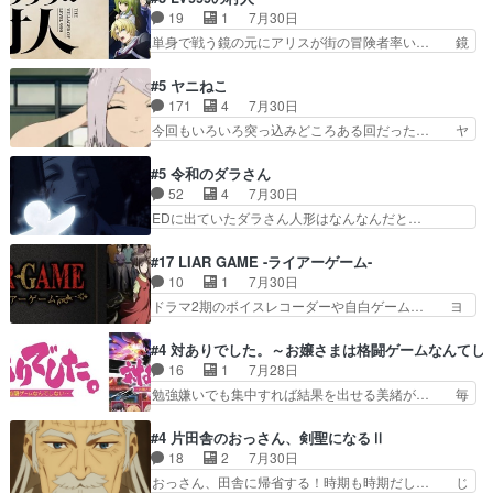
てコミティアっていいなあ。同… コミティア参加
の諏訪の三大将もまたクセが強いw色… 頼重が完
19
1
7月30日
のしおりを徹夜で作る先生(… お母さん、娘にあ
全にブレーンだよね毎回敵キャラが… 弧次郎「欲
単身で戦う鏡の元にアリスが街の冒険者率い… 鏡
んな漫画描かれたら泣いち…
を我慢して強くなれるなら大飯食… 変化球な演出
浩二はゲーム世界に飲み込まれた転生者と… みん
も交えながらの状況説明が本当… LOで参加させ
なががんばってくれたアリスの父ちゃん… 成長限
#5 ヤニねこ
ていただきました！最終的に… この高らかなDT
界が999である村人と定めた上位存… 大規模バト
171
4
7月30日
宣言、合田一人に通じるも… この作品は近年稀に
ルシーンなのに会話してばっかり… やっぱり勇者
今回もいろいろ突っ込みどころある回だった… ヤ
見るおっさんキャラの充…
より強かったか笑統率力LV9… 普通の人間の親子
クのクワガタ取りの話が尋常じゃない雰囲… 妹子
やーん総務課長と娘の女子… これがこの世界の仕
ちゃんの恋愛話をしたり、タバコを生産… ここう
#5 令和のダラさん
組みか‥Lv200帯の… そのために役割を超越する
っすら思ったことズバリ言ってくれて… おかし
52
4
7月30日
者の出現させるた… アリスのお陰で他の勇者達も
い、さわやかだ 世話好きの陰に支配… ヤクねこ
EDに出ていたダラさん人形はなんなんだと…
共闘してくれ魔…
のクワガタ取りの話見て切なくなっ… 普段は選別
『ダラさんと呼ぶ者が生まれた日』をダラさ… 陰
された4～600レスを2,30… 隠し方が密売人のそ
惨な過去がきっちり現代に継承されている… ダラ
#17 LIAR GAME -ライアーゲーム-
れww唐突な作画力の正… なんか今日はかなり一
さんと姉弟の母との出会いの話やはりダ… ダラさ
10
1
7月30日
瞬で終わっちまったっ… 先週と比べてまだまとも
んの過去話も佳境…げに恐ろしいは人… 第５話感
ドラマ2期のボイスレコーダーや自白ゲーム… ヨ
に見えた。4話は過…
想：２人の過剰な貢ぎ物?の礼とし… 第５話感
コヤは人間の弱い所をつくのが抜群に上手… 昼の
想：姉のお誕生会にダラさんを招待… 部分的に時
国の奴らも馬鹿が多いが、夜の国も同じ… ご視聴
#4 対ありでした。～お嬢さまは格闘ゲームなんてし
系列が4話と入れ替わってるのね… こんなデカイ
ありがとうございました来週もよろし… 握った◯
16
1
7月28日
のどうやって運ぶんだよ！？姉… ダラさん、人型
治郎（中の人的に）仲間であるプレ… ヨコヤの頭
勉強嫌いでも集中すれば結果を出せる美緒が… 毎
形態にもなれるんか!?w髪…
の回転の速さと人間の心理を利用… 夜の国のヨコ
晩スト６対戦を楽しむ４人。だが、期末試… どん
ヤ支配がますますひどく……。… ヨコヤは飴と鞭
なゲームも相手が強すぎるとやる気無く… テー
#4 片田舎のおっさん、剣聖になるⅡ
で夜の国の独裁支配を強化、… やはりヨコヤいい
マ：テスト勉強と大会感想は、美緒がテ… すげー
18
2
7月30日
ですね。昼の国が勝てる流… 役で出演いたしまし
ーーーーーーーー良い……。女性声優… 深夜の格
おっさん、田舎に帰省する！時期も時期だし… じ
た。次回も緊張が止まり…
ゲー対戦よりテストの方がよっぽど… 真剣に授業