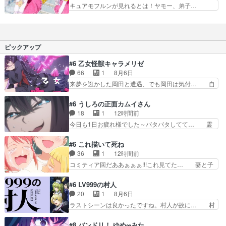
は作画的にえらいもん観たわ…とい… プリキュ
キュアモフルンが見れるとは！ヤモー、弟子…
の行動はどういう意味が…
ア・エクストリーム・レインボーの… 軽々と期待
2025/3/29(土)〜3/30(日)… 1作目本編最終回以上
値を超えていくアクション作画が… みらい達は甘
の完璧なハッピーエン… 楽しかったあの頃以上の
美な思い出に留まる事を拒み全… クロノウストの
思い出を作る為、ワ… まさかあのキュアモフルン
意味深な言葉と共に、ナシマ… レジェンドの仕事
をまた見れるとは… ついに最終回視聴しました...
ピックアップ
に心奪われつつ……私は私…
未来を見て… プリキュアで『オトナ帝国の逆襲』
をやりま… 後半から尻上がり的に“まほプリらし
#6 乙女怪獣キャラメリゼ
さ”を… キュアモフルンお前も出るんか！話は正
66
1
8月6日
直何… キュアモフルンは劇場版未視聴だとあまり
来夢を誑かした岡田と遭遇、でも岡田は気付… 自
に…
分も相手の容姿しか見てなかったと気付き… みん
なからのメイク道具が、らいりーさんを… らいり
#6 うしろの正面カムイさん
ーの影響で理想に向けて努力する黒絵… コングと
18
1
12時間前
ゴ〇ラの怪獣大決戦!?w黒絵の友… らいりーが己
今日も1日お疲れ様でした～バタバタしてて… 霊
のルッキズムと相対する話とし… らいりーさんが
を大量に成仏させた ジェットババアの亜… 1日
容姿の美醜でしか人を見ない… 校外学習で奥多摩
で6人は流石絶倫カムイ婆もしっかり抱… 今回は
#6 これ描いて死ね
の小河内ダムに来た黒絵た… ライリーが好きだっ
交通悪霊の除霊ツアー。Aパはいつも… 前半の霊
36
1
12時間前
たクズ男ハルゴンが懲ら… メイクでちょっと勇気
カモみたいになってるよねwジェッ… 今回はいつ
コミティア回だああぁぁぁ!!!これ見てた… 妻と子
出てる黒絵ちゃん可愛…
もと違って霊が大人しいなと思っ… 最後にカムイ
へのアニメ布教全員が同人誌即売会の… 買っても
さんを怪異と見間違え叫んでお… 交通系悪霊除霊
らえた最初の一冊お客にプロポーズ… 遅れて5
#6 LV999の村人
ツアー編！どっちが悪かよく… よく見ないと気付
話，コミティア前哨戦ですが，ここ… 「同情は創
20
1
8月6日
けない2つのエピソードに… カムイとドライブに
作の敵」いい言葉だ。でも応援す… 東京で開かれ
ラストシーンは良かったですね。村人が故に… 村
出かけたシヅカは、ズブ…
る即売会に行って自分たちの本… 一冊売る事の苦
人のレベル上げは鬼モードフィンガーシリ… アリ
労と喜びを知る手島先生がず… 10年でえらい老
スと10年後に結婚の約束をした鏡ずっ… カジノ
#8 バンドリ！ ゆめ∞みた