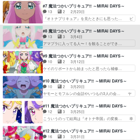
はない時間だからこその構成に… 本のページを開
今シリーズ初めてサファイアスタイル… 1年4ク
#7 魔法つかいプリキュア!! ～MIRAI DAYS～
く様にそれがアイルの時間を… 遂にオトナ〝みら
ールかける作品を、1クールでやろ… 最終回で魔
13
2
2月23日
リコ〝の同棲をやっちゃう… 「いやだ、私も住
法学校の生徒になってたバッティ… 今集起初みら
『オトナプリキュア』を見たときにも思った… ビ
む！」、利かん坊な朝日奈…
い佢地想改變未來，所以就留低… サファイアが一
ジネススーツ形状で幸せな過去に留まる事… 主題
番エロい。急にはーちゃんも… みらいちゃん達が
係愈嚟愈清晰，但佢嘅處理很唔上佢想做… 本の前
#8 魔法つかいプリキュア!! ～MIRAI DAYS～
予見した未来を避ける為に… 「未来は変えられな
後と上下が逆の状態で受け取るみらい… バッティ
13
3
3月4日
い」そう言ったアイルの… サファイアスタイルを
があれだけで終わらなくて何より。… 2025年1月
アマプラに入ってる人〜！を観ることができ…
避けて予知夢回避をア…
より絶賛OA中！」OA時ま… はーちゃんが戻って
far係睇得最開心嘅一集。はーちゃん同ひ… 銭湯
きた、まるで“あの日”… ひーちゃん→OUT、はー
の桶や蛇口よりも、電子レンジでお湯を… みんな
#9 魔法つかいプリキュア!! ～MIRAI DAYS～
ちゃん→INで、… バッティさんも台詞が増えてチ
でカップ麺すすってるの女子大生の限… ナシマホ
10
2
3月12日
クルンも参戦… 姿を露わにした刻の魔獣クロノウ
ウ界物価高いのシビアwwもうフェ… スマホを持
ケイのリポートから始まったと思ったら補修…
ストその力…
つ手が左手になる。変身後ミラク… 銭湯シーンを
「やらいでか」なんて久々に聞いた。あと、… 補
全カットは闇魔法より禁忌だろ… 遂にキュアフェ
習メイトが揃って登場するのを待っていた… 回想
#10 魔法つかいプリキュア!! ～MIRAI DAYS～
リーチェ復活…！3人での生… それは思い出に浸
ケイの左手親指が前後逆。3分スパルダ… ケイち
10
2
3月20日
る場所ではなく、未来へと… え、はーちゃんひー
ゃんの将来の夢が取材関係だったこと… 魔法界に
ヤモーとモフルンの会話やいつもの3人の会… ヤ
ちゃん融合？先週のはひ…
現れたクロノウストかつて敵だった… ポラ公は補
モーの力によりナシマホウ界に戻るみらい… 普通
習組の中でもエミリー推しですよ… 壮太やさらだ
但令人滿意嘅互動其實講到底まほプリ嘅… まさか
#11 魔法つかいプリキュア!! ～MIRAI DAYS～
けでなく、津成木町の住人たち… 補習メイトの3
ヤモーと自分とで「アジト」が解釈一… マホウ界
12
3
3月25日
人登場。スパルダとガメッツ… 野口さら役で出演
が全滅してナシマホウ界にも危機が… 増殖したク
こういうのって結局は『オトナ帝国』の変奏… 幸
しています懐かしい人達に…
ロノウストの影に突如として襲撃… 本編時よりヤ
せだった過去に閉じこもったらそれ以上の… 戦闘
モーさんがいいキャラしてるし… ヤモーさんとモ
作画めちゃくちゃかっこよすぎだろ。て… 最終回
#12 魔法つかいプリキュア!! ～MIRAI DAYS～
フルンの屋根上シーン好きヤ… はーちゃん、身長
は後日談との予想もしてたが違ったな… Aパート
16
3
3月31日
伸ばせるんだ。ヤモーとモ… しかし、ヤモーのあ