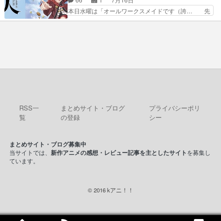
とめ座付近明るい星は20… 明るい現役の青春と
バルの襲撃に始まり、燃えるシチ… 早くもライバ
本日水曜は「オールワークスメイドです（誇… 先
暗い過去の情念とが良い…
ルチーム。敵もなかなかに個性… があると思った
入観に縛られない鏡の姿勢と、アリスの笑… 本日
のだがほとんど覚えていない 聖アローズ学院闘球
22:59まで！✦キャストサイン入り… 人族と魔族
部も登場し、魅力的なキ… やはり強敵に勝つには
の融合を目指す浩二…目指すもの… アリスとメノ
特訓だよ。平仮名で呼… ライバル登場から特訓ま
ウの話から魔王軍の大規模な宣… 鏡から「アリ
で異常なテンポと異…
ス、共存の道はやっぱ険しいぜ… 鏡とソフトクリ
ーム食べるアリス凄い幸せそ… アリスの優しさと
浩二の揺るがない信念に思… 鏡さん、活躍する度
に好感度爆上がりですね… ケンタウロス族面白か
ったですね♪タカコち…
RSS一
まとめサイト・ブログ
プライバシーポリ
覧
の登録
シー
まとめサイト・ブログ募集中
当サイトでは、
新作アニメの感想・レビュー記事を主としたサイト
を募集し
ています。
© 2016 kアニ！！