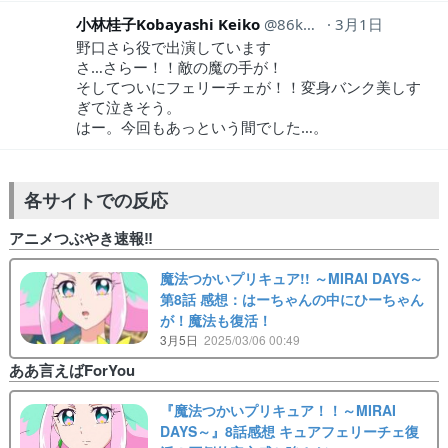
小林桂子Kobayashi Keiko
86kobakei
3月1日
野口さら役で出演しています
さ…さらー！！敵の魔の手が！
そしてついにフェリーチェが！！変身バンク美しす
ぎて泣きそう。
はー。今回もあっという間でした…。
各サイトでの反応
アニメつぶやき速報‼︎
魔法つかいプリキュア!! ～MIRAI DAYS～
第8話 感想：はーちゃんの中にひーちゃん
が！魔法も復活！
3月5日
2025/03/06 00:49
ああ言えばForYou
『魔法つかいプリキュア！！～MIRAI
DAYS～』8話感想 キュアフェリーチェ復