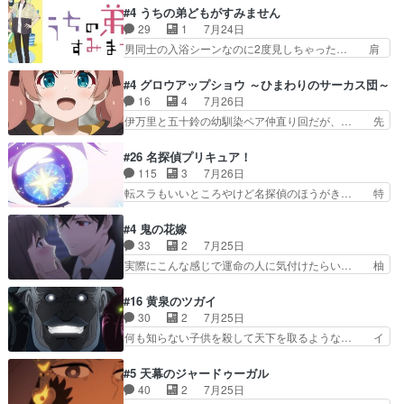
ナリーゼさんが夫婦になり、ノ… エリナリーゼ様
様とは...本当の愛とは...なんぞ… テンポの良いボ
#4 うちの弟どもがすみません
相変わらずで草ルディ君釣り… ルーデウスにシル
ケとツッコミで笑わせつつ、… この作品、ストー
29
1
7月24日
フィエットとロキシーとの… 離れ離れになったり
リーにも登場人物にも全く… 家で机に向かってる
男同士の入浴シーンなのに2度見しちゃった… 肩
別れがあったり絶望の大…
時の貧乏ゆすりとか、ラ… お姉ちゃんと話せ
ひじ張って素直に言葉が出てこない糸と源… 蛙を
た！！！！し、また1歩進… ヒメカの最後の言葉
散歩って逃げるよね！糸と類を助けよう… 類の面
#4 グロウアップショウ ～ひまわりのサーカス団～
に、ララは何を思うのだ… 息をするかのように3
倒見るのが1番大変そう糸は誰とでも… 源くんを
16
4
7月26日
話まで視聴。2026… ララの王子様探しが本格的
甘えさせるまでの糸と周りの出来事… 源くん、甘
伊万里と五十鈴の幼馴染ペア仲直り回だが、… 先
に動き出した回。…
えちゃうぞ宣言。思ったよりラブ… 糸ちゃんのま
週の雫スヴェトラーナ回に続き、今回は伊… い
っすぐな言葉、わたしも原作を… 主人公が当初の
や、これ素晴らしいコメディアニメだな。… 水着
#26 名探偵プリキュア！
目的を忘れてますますヤング… でも央太と親しく
回なのにビキニじゃない！これは時代背… 今回は
115
3
7月26日
するのは嫌。世話を拒んで… ゴメス（カエル）外
推しの吾野伊万里ちゃん担当回。これ… 伊万里さ
転スラもいいところやけど名探偵のほうがき… 特
で散歩させてたのか(*…
んの手品回であり水着回ね。瑞佳ち… 売り上げが
に板野サーカスはプリキュアで見れるとは… あん
上がっても借金返済へで何故か海… 父親のスパル
なはプリキュア仲間には自分が未来から… の活
#4 鬼の花嫁
タ教育のせいで瑞佳がヒモカス… 伊万里ちゃんの
躍、敵を圧倒ってのはおおよその流れだ… キュア
33
2
7月25日
人前での苦手意識を抱えなが… 第４話をｄアニメ
エクレール初変身＆初戦闘。プリキュ… キュアエ
実際にこんな感じで運命の人に気付けたらい… 柚
ストアで視聴しました。視…
クレールは強いが力を制御できない… キュアエク
子は玲夜の屋敷に住む事になり使用人達は… 運命
レール可愛く最強つよい!!!!… 緊張感があるけどピ
の花嫁は一見すると甘い夢、理想の天国… 玲夜さ
#16 黄泉のツガイ
ッコロで始まってちょっ… バカおもろいやん
んのご両親の登場ですこの世に数多い… 玲夜のお
30
2
7月25日
www実質まどマギやんけ… しかも実質的にエク
父さんが石田彰だったことに驚きを… 主人公自分
何も知らない子供を殺して天下を取るような… イ
レールが倒したビルであ…
の立場わかって無さすぎやしまた… ヨミツガと
ワンの刀が斬った者の中にまさかの…影森… 激し
BLEACHは完全に豪華な展開… 透子ちゃん、柚
いバトル回の最後に、予想外の引きシン… これっ
#5 天幕のジャードゥーガル
子にも優しいし可愛いしこの… ユキノさんから玲
て作者が描きたいのは"ユルの物語"… デラさんの
40
2
7月25日
夜の父親の話で、そのイメ… あやかしの頂点に立
秘密がちょっとわかった回、正直… 左さんと刀持