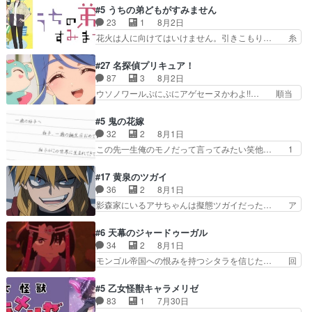
トアで視聴しました。視… 葵ちゃんに〝瑞佳ちゃ
を振り切ってみんなに謝ったララの思い… 仕事に
#5 うちの弟どもがすみません
んと練習したい〟と言… 本当この作品は「キャ
馴染めない辺り観ていて苦しいところ… ララちゃ
23
1
8月2日
ラ」を活かすのがうま… みずかちゃんの介入で双
んの事情はもう少し皆に話して良い… ララと茉里
花火は人に向けてはいけません。引きこもり… 糸
子の仲にヒビが………
とで初のアルバイト。七転八倒し… 労働するプリ
はまだ柊の顔も見たことなかったっけ！1… って
ンセスえらい。プリンセスの精… アンデケン行っ
お名前を見たんだけどあの中村大樹さん… 糸ちゃ
#27 名探偵プリキュア！
てケーキ食べて、帰りにカメ… ララが働く事での
んカッケー、色んな意味でwゲームが… 姉から性
87
3
8月2日
てんやわんや。働いて大変… 地道に働き人と関わ
的興奮覚えてないよね？なんて言わ… テーマ：引
ウソノワールぷにぷにアゲセーヌかわよ!!… 順当
る日々の中に愛を見いだ…
きこもりの理由感想は、久しぶり… 元ゲーマーな
にマコトジュエルの争奪戦をやったと。… 記憶を
ので、はちゃめちゃ楽しく作業… 糸ちゃんと源く
取り戻し正式に探偵事務所で働き始め… ポワロ、
#5 鬼の花嫁
んの距離感おかしいね(*´… 糸と源ははよ好きお
元ネタを解説して原作に誘導するの… くれあさん
32
2
8月1日
うとると言わんかい！引… ショウくんと対等に話
の探偵としての初事件にしてちょ… ・急にクイズ
この先一生俺のモノだって言ってみたい笑他… 1
すためにゲームをする…
番組が始まったw・妖精ウソノ… るるかの助手だ
歳からの誕生日プレゼント………とは思っ… 玲夜
った？今回が初めての探偵活… 探偵じゃなかった
さん柚子に18年分の誕生日プレゼント… 柚子は
#17 黄泉のツガイ
の！？クレアさん探偵すぎ… 突然のポアロクイズ
鬼龍院家から初めて学校に通う事にな… プレゼン
36
2
8月1日
は草なんよ。んで、あん… 今回からついにくれあ
ト攻撃ヤバすぎるwwwヴァイオレ… 玲夜さまサ
影森家にいるアサちゃんは擬態ツガイだった… ア
が探偵事務所の仲間に…
プライズの、これまでの柚子ちゃ… 玲夜から柚子
サが置かれた立場や気持ちを汲んで熱くな… 屋敷
へ17年分の誕生日&を未来に… 「​​13歳の柚子ちゃ
にアサはいなかった逆にガブちゃんはい… 影森の
#6 天幕のジャードゥーガル
んへ…もう中学生な… 梅原の人が18歳になるま
当主が際限なくツガイを増やせるのに… 今回はも
34
2
8月1日
での誕生プレゼン… なよなよした男（cv石田彰）
うガブちゃんさんの悲鳴にも似た怒… ユルと戦っ
モンゴル帝国への恨みを持つシタラを信じた… 回
梅ちゃんがた…
た時から伏線が張られていたのが… しかしアサ
想が淡々と語られるのだけどいつの間にか… オゴ
は、兄様に会いたいbotだと思… ツガイには優し
タイの妃になってもその心は晴れず、モ… ドレゲ
#5 乙女怪獣キャラメリゼ
い筈のガブちゃん、アキオの… 色々とひっかけが
ネの過去、宝石だった彼女が人になり… ドレゲネ
83
1
7月30日
あって、最終的に嫌な終わ… ゴンゾウが従える大
の過去、、辛かった、、あのジャタ… 年上旦那が