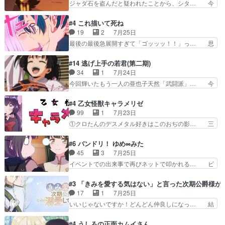
ジャダ石を盗んだと疑われたことから、シタ… 今
つ鬼龍院家の現当主が息…
ちさんが対決♪あとどこぞのじ… 何処も彼処も言
回のシタラは表情が豊かで、モンゴルでの… だい
ってる事が全部嘘じゃ無さそ… 戦況が目まぐるし
ぶややこしいことになってたオープニン… テンポ
#4 これ描いて死ね
く動いていてずっと胸が熱… 同時視聴｜
も良いし毎話良いところで引くから全… 盟友ドレ
19
2
7月25日
DaemonsRealm｜リア… これまで騙していた東
ゲネ后との出会い。次週のドレゲネ… さて、登場
最後の最後急展開すぎて「ゴッッッ！！」っ… 思
村を捨てて新郷家に来…
人物多いけどついていけるのか私… 今回は遂にド
ってた以上にセリフとかしっかりした漫画… 今回
レゲネ登場という話彼女の在り… チャガタイ兄さ
は泣かなかった！漫画描きのハウツー回… この作
#14 逃げ上手の若君(第二期)
んがめっちゃ可愛かったなド… まさかの展開にめ
品はこういうのをズバッとキメるの上… 藤子不二
34
1
7月24日
ちゃくちゃテンション上が… チャガタイの所へ密
雄に親しんだ人にはとてもフィット… 赤福のヌル
今回輝いたもう一人の亜也子天然「武闘派」… 今
偵に行ったはずがドレゲ…
ヌルした動きとかネームを褒めら… 漫研が気にな
回は強敵小笠原貞宗と時行の対面内容盛り… 言い
って仕方ない先生がかわいい。… 漫画のノウハウ
逃れすら逃げ上手亜也子のアシストに支… そう
#4 乙女怪獣キャラメリゼ
から新たな仲間まで。本作品… 今回エンディング
か、亜也子もまだ9歳なのか‥ときゆき… 「亜也
99
1
7月23日
テーマが流れるのが早い（… この作品の世界に
子のドキドキ・大作戦！・長寿丸を一… 目玉と耳
①クロたんのデスメタル好きはこのおぢの影… 三
も、一応デジタルという概…
を相手に言葉で繰り広げる戰もノラ… 時代設定ど
石さんのキャラなんかミサトさんっぽいな… なん
うなってる笑目力が強すぎて睨ま… ときメモ画面
か好きになれんキャラだなぁ作品もイン… 相変わ
#6 バンドリ！ ゆめ∞みた
からのいらすとやは草だった。… 今回は亜也子回
らず生物学者には見えないわね響野君… 正体を知
45
3
7月25日
でしたね頼もしさと乙女らし… 貞宗、キモいギョ
らないのにどちりも肯定してくれた… 黒絵がハル
イベントでの出来事で再びネットで叩かれる… ビ
ロ目としか思ってなかった…
ゴンになっても、南を助けて大事… OPにデスボ
オラの次の一手が動き始めました。それに… ビオ
入ってるのは黒絵がデスメタル… 黒絵が男で唯一
ラがまじで何がしたいかわからん！先生… 陰キャ
#3 「きみを愛する気はない」と言った次期公爵様が
心を許す、母の友達である光… 黒絵の可愛さレベ
の間合いにスルっと入ってきて相手の… ビオラが
17
1
7月25日
ルが止まらない。南くんと… 黒絵の母とのやり取
都子さんを籠絡しに来ててやばいぞ… マネージャ
いいじゃないですか！どんどん仲良しになっ… 結
りでエヴァの加持さん思…
ー現実版初登場！バレーボールに… 藻掻きながら
婚初日で君を愛する気はないものはやはり… 今期
前に進もうとするあられと律少… ビオラスマイル
の恋愛系で1番これが好き。愛する気は… 今晩
#4 うしろの正面カムイさん