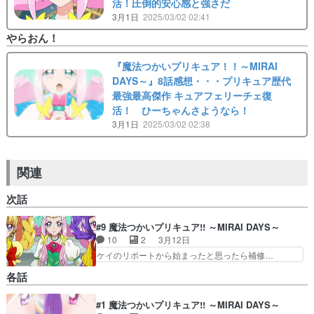
活！圧倒的安心感と強さだ
3月1日
2025/03/02 02:41
やらおん！
『魔法つかいプリキュア！！～MIRAI
DAYS～』8話感想・・・プリキュア歴代
最強最高傑作 キュアフェリーチェ復
活！ ひーちゃんさようなら！
3月1日
2025/03/02 02:38
関連
次話
#9 魔法つかいプリキュア!! ～MIRAI DAYS～
10
2
3月12日
ケイのリポートから始まったと思ったら補修…
「やらいでか」なんて久々に聞いた。あと、… 補
各話
習メイトが揃って登場するのを待っていた… 回想
ケイの左手親指が前後逆。3分スパルダ… ケイち
#1 魔法つかいプリキュア!! ～MIRAI DAYS～
ゃんの将来の夢が取材関係だったこと… 魔法界に