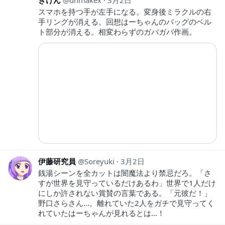
ぎけん
unmakex
3月2日
スマホを持つ手が左手になる。変身後ミラクルの右
手リングが消える。回想はーちゃんのバッグのベル
ト部分が消える。相変わらずのガバガバ作画。
伊藤研究員
Soreyuki
3月2日
銭湯シーンを全カットは闇魔法より禁忌だろ。「さ
すが世界を見守っているだけあるわ」世界で1人だけ
にしか許されない賞賛の言葉である。「元彼だ！」
野口さらさん...。離れていた2人をガチで見守ってく
れていたはーちゃんが見れるとは...！