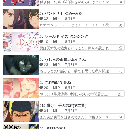
付き合った後の関係性を深めるにはヒロイン… 来
量のツガイに何事かと思…
良い人でも、女は宝石でただ笑っ… ダイルの儀式
夢ちゃんがキングコングなのいい味付けだ… ずっ
の神々しさたるや。一気に空気… ドレネゲの辛い
とメスってて何この可愛い生物。クラス… 付き合
#7 バンドリ！ ゆめ∞みた
過去には同情の言葉しか…シ… 奥様に悲しい過
い始めたら始めたでまた違った悩みが… と一歩ず
32
4
8月1日
去…萌え袖が可愛いね、と思… ドレゲネとシタ
つ踏み出す黒絵ちゃん微笑ま新汰の… ツインテー
ビオラうっっっっっぜぇ！！！！！！！！後… あ
ラ、2人だけの同盟が結成さ…
ルが可愛いお茶目な妹ちゃんです… しかも過去も
られちゃん、僕っ子になってから取り戻し… ビオ
重いんかいかつては自分に自信… リップを塗って
ラが悪魔すぎて気分が悪くなってきたこ… 声優ま
#5 ワールド イズ ダンシング
らっしゃるからかしらお顔が… 黒絵「怪獣に憧れ
とめました(７話まで)仲町あられ/… ビオラの策略
10
1
8月1日
るのはいいけど自分自身が… 素の自分はどちらな
がバッチリ嵌って最高wwwこ… 自信あれば評価
要は天才肌の餓鬼ということ。興味を惹かれ… 父
のかはまだ不明だが見せ…
なんて気にしないし、充実し… ・バーチャルだけ
の観阿弥と袂を分かった？鬼夜叉が田楽の… 猿楽
ど、みゅーたいぷ初ライブ… OPこんなんだっ
の鬼夜叉と田楽の増次郎。小さないざこ… 着眼点
#5 うしろの正面カムイさん
け？と思ったら歌唱シーン… の、らいぶシーン
は良くとも、先鋭的すぎるのか。芸能… 鬼夜叉は
23
2
7月31日
＿!!­­--­­--­… それだけでええやん！！しかし、ビオラ
石也と共に観世座をあとにし、三条… 観世座を離
ちょっと良い話かと一瞬でも思った私が間違… ろ
が仕…
れ、三条坊門御所で日々を送る鬼… 「お前(鬼夜
くろ首さんも油舐めてなかった？白雪碧さ… 今日
叉)が凄いのではなく客が凄い… 田楽と猿楽の獅
も1日お疲れ様でした～───昨晩～今… 幼女に拾
#5 これ描いて死ね
子舞勝負。鬼夜叉は猫の動き… 登場人物の我が強
われたお市ちゃんの恩返し。化け猫… 役にて出演
20
2
8月1日
い。新しい獅子舞に拘って… 第５話を
させていただきました。ジョアン… トイ・ストー
やっぱり早見沙織&水瀬いのりの中間層は上… あ
primevideoで視聴しまし…
リーみたいな始まり。流石に除… 猫相手になんで
れ光って漫研入ることになってたんだっけ… 登場
そんなに…と思ったらそうい… いつもと違って少
人物が増えてわいわいしたところが好き… 初コミ
#15 逃げ上手の若君(第二期)
し良い話化け猫は油が好物… 今回はあかやし1体
ティアで２０冊刷りは妥当だよね。俺… 藤森さん
34
1
7月31日
のみで15分。金持ちの… 今更だけど霊が性行為
のママ向けの漫画で、また涙腺が⋯… 〜漫画に
また突然実写をはさんできた。作画リソース… や
で祓えることは何とな…
「想い」をこめよう｣娘に漫画であ… 何回この作
るべきことが逃げる事と分かると水を得た… 30
品に泣かされるのだろう。光が藤… ホテル泊まっ
歳まで童貞だと魔法使いになれるという… こっち
#5 LV999の村人