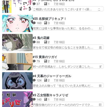
外あまり見どころがない。1… いや～、めちゃく
的な１話、２話からの浮世離れし… 茉里のボクシ
37
1
7月18日
ちゃおもしろいね。瑞佳は… キャラデザが映える
ングにかける真摯さ格好良かっ… 今回はゲストが
ご相談いただきありがとうございます！<源… こ
のは勿論だけど脚本に歩…
２名！ワンピースの作画さん… あほって言う茉里
こまで見てきて糸ちゃんの声がキャラとす… 糸が
がかっこいいよあほララは… 唯一の理解者だった
家事を頑張り過ぎてテストの結果が酷く… 糸ちゃ
#25 名探偵プリキュア！
母親を失い、アウェーの… ３話の地味に好きポイ
んと源くん、類くんのお買い物シーン… ３話にし
160
3
7月19日
ントは、冒頭でララが… ボクシング部部員たちの
てもう普通に物語が楽しみになっち… 類くんの将
現実には様々な事情があった末に、るるかの… だ
設定を公開！辻さん…
来の夢が微笑ましいまだまだ甘え… 前髪ぱっつん
からるるかが「まどろっこしい」と称され… エク
金太郎な糸ちゃんがお母さん役… 子供達だけで生
レール編の始まり、エリザさんの回で「… 「マジ
#3 鬼の花嫁
活するようになってからの話… 最後の「かわい
ラ」と言えば同時上映の「公タロウ」… キュアエ
88
2
7月18日
い」の破壊力よ…あれは成田… 糸と4人の弟の関
クレールはやっぱりくれあだったか… エクレール
家を出て祖父母の幼女になることを決意した… 花
わり方がどう変化していく…
は誰だ編、遂に答え合わせの時だ… これで自分も
嫁を傷つけたら許さん、今回見せた氷の表… ツッ
キュアっと探偵事務所の一員で… あんなとみくる
コミどころが多すぎてある意味おもしろ… 胸が凄
#15 黄泉のツガイ
の何もない日常※もっと密着… LIMITかも知れな
くスカッっとしたずっと苦痛を伴って… 祖父母に
79
2
7月18日
い。キュアエクレール… ・解決編、完全に前4話
人の心があってよかった。それにし… 柚子が家族
村への不信感あり…しかしダンジと過ごした… ダ
で謎解きさせるスタ…
と決別する回柚子を傷つけた瑶太… 今期のアニメ
ンジが下界で偽アサを探す？聞きたいこと… ダン
で1番おもろい。鬼してほしい… 祖父母の柚子を
ジとの思い出を振り返るユルの表情が本… それぞ
#4 天幕のジャードゥーガル
守る姿や祖母の語る玲夜の眼… 常に言ってるけ
れの思惑が複雑に絡み合い、物語がさ… ユルは一
124
2
7月18日
ど、ラブコメの主役にも魅力… 家族にずっと理不
人になりたいのに、犬がそっと寄り… ダンジが
歴史上の人物って「仕えていた主人が死んだ… 前
尽に虐げられ、我慢を強い…
「俺は側にいる」と言ってくれた幼… 偽りだけで
提の違いはあれどファーティマに買われ寵… 侵略
は語れない友情だからこそ切なか… 今まで頼れる
した側にも人としての温かい暮らしがあ… ソルコ
#3 乙女怪獣キャラメリゼ
存在だったからこそ真実が重く… これまで積み重
クタニは本を奪うために起こった悲劇… 原論はあ
140
1
7月16日
ねてきた信頼があるからこそ… 一瞬スタッフのユ
なた達には当たり前でも私達には始… 周りの同胞
円盤生物だのツインテールだののワードでク… 巨
ーモア全開爆笑シーンが普…
がモンゴルの暮らしに慣れていく… 「肉の味を