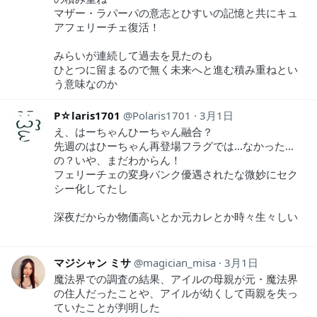
マザー・ラパーパの意志とひすいの記憶と共にキュ
アフェリーチェ復活！
みらいが連続して過去を見たのも
ひとつに留まるので無く未来へと進む積み重ねとい
う意味なのか
P☆laris1701
Polaris1701
3月1日
え、はーちゃんひーちゃん融合？
先週のはひーちゃん再登場フラグでは…なかった…
の？いや、まだわからん！
フェリーチェの変身バンク優遇されたな微妙にセク
シー化してたし
深夜だからか物価高いとか元カレとか時々生々しい
マジシャン ミサ
magician_misa
3月1日
魔法界での調査の結果、アイルの母親が元・魔法界
の住人だったことや、アイルが幼くして両親を失っ
ていたことが判明した