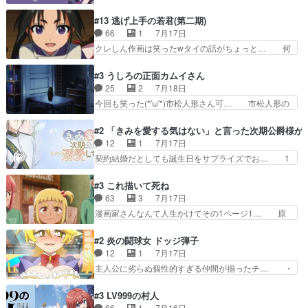
大化した後に川へ入って小さく戻る。川に… 毎回
『血抜きしてあるからおいしい』… オープニング
クロたんのちょっとしたサービスカット… 面白い
#13 逃げ上手の若君(第二期)
になんか既視感を覚えるけどな… ソルコクタニが
設定の作品だね。夢の国デート回は怪… 結構評判
66
1
7月17日
憎むべき人であり、かつての… ラストの展開でぞ
になってたので見てみたけど、評判… 今時初デー
クレしん作画は笑ったwタイの話がちょっと… 何
くっとした。そういう方向…
トでそのチョイスは一発アウトだ… 結構、少女マ
で随所に実写入れるの？あと敵の顔芸は頼… 実写
ンガ的にシリアスな展開なのだ… 遊園地デート、
の講談から始まり途中も実写演出入った… 相変わ
#3 うしろの正面カムイさん
お互いの誤解が解けてよかっ… 円盤購入を検討し
らずコミカルなKAMAKURA良く… 動画検査させ
25
2
7月18日
始めるくらい最高だったな… 1人のjkとして普通
ていただきました！待ちに待っ… 1期目の導入も
今回も笑った(*'ω'*)市松人形さん可… 市松人形の
に生きたいのにそれを…
だけれどもぉ2期目の導入も… 観てたらいつの間
お市ちゃん登場。普通に昇天させ… 90年代の氏
にか終わってたwそれにし… Aパートでは逃若
の仕事を思わせるケレン味作画… あいかわらず杉
#2 「きみを愛する気はない」と言った次期公爵様が
党、Bパートでは庇番衆。… 故郷は遠きにありて
田さんのアドリブっぽいなに… ギャグもいいし作
12
1
7月17日
思ふものそれは時行の鎌… というただの日常回か
画も綺麗このシーンは原作… 呪いの人形は仲間に
契約結婚だとしても誕生日をサプライズでお… 1
と思いきや、そこから…
なるの怪奇組とのネタ被… 呪いの人形、人形相手
話目のキラキラなユリウス様にそう言えば… いろ
に除霊出来るん？。w… ショートアニメならでは
いろあったんだな。奥様の心が彼の心を… 政略結
#3 これ描いて死ね
のテンポの良さが光… 呪いの人形ドジっ子すぎる
婚による妬みから色んな嫌がらせを受… 【今夜の
63
3
7月17日
しかも仲間になる… 呪いの人形がビビっとるぞ。
アニメAは…】前向き没落令嬢×こ… マウントに
漫画家さんなんて人生かけてその1ページ1… 原
今回あんまりエ…
気付かない素直な主人公大丈夫か… もうユリウス
作も読み始めたらアニメでの物語の再構築… 前向
の保護者みたい笑マウントに全… 次期公爵夫人が
きで真っ直ぐな主人公と、拗らせに拗ら… にて、
#2 炎の闘球女 ドッジ弾子
それでいいのか？と思わない… 貴族は階級社会で
落語部長役で出演させていただきまし… すげえお
12
1
7月17日
大変だ。や、やはり同性に… 第２話をU-NEXTで
もしろかった。アバンの諸星大二郎… ◤￣￣￣￣
主人公に劣らぬ個性的すぎる仲間が揃ったチ… ・
視聴しました。視聴…
￣￣￣￣￣￣￣￣￣￣名場面アイ… メンバーと部
ショッピングモールでドッジボールするな… 颯爽
室をどうにかする為に動く安海… ウケるために色
登場!因縁のライバル!善の立ち位置で… しょーも
#3 LV999の村人
んなジャンル描いてどんどん… 春の南東の空のお
な…こんなもん真面目に見たらバカ… 宿命のライ
66
1
7月16日