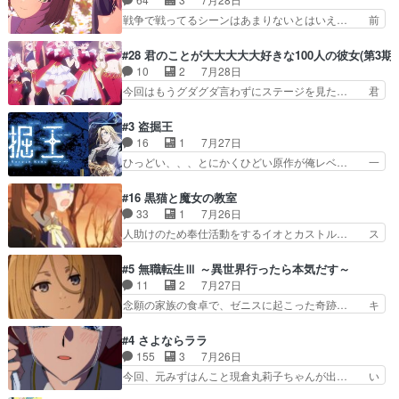
ぞ帝位争い。姉からの刺客を… ふぃーねと町の様
ックナンバーみたいなOPアニメ。… 初デートで
戦争で戦ってるシーンはあまりないとはいえ… 前
子を見に行ったら町中で窃…
冬月を笑わせようとする姿も冬月… 特に大きな事
回までにあまり見れなかったようなシーナ… ミミ
件やイベントが起きるでもなく… 初デートで冬月
の存在で揺らぐ14クラス約束された死… ミミの
#28 君のことが大大大大大好きな100人の彼女(第3期)
を笑わせようとする姿も冬月… 3話までは主人公
秘密をあっさり受け入れたのは拍子抜… 蘇生魔法
10
2
7月28日
がどうでもいいことでずっ… 花火購入に浅草へ…
って下衆い国なら進退窮まったら手… 蘇生魔法ヤ
今回はもうグダグダ言わずにステージを見た… 君
行き当たりばったり訪問…
バイけどミミいなかったら詰んで… アニメオタク
のことが大大大大大好きな１００人の彼女… 100
あるある：作中に花が登場する… ご視聴ありがと
カノ版ラブライブ！？こういうのは人… 俺、みん
#3 盗掘王
うございました！アリとセイ… ごめん、そういう
なのレッスン動画をDVDが焼きき… アナウンス
16
1
7月27日
話がしたい作品じゃないの… 第４話感想：その口
役で出演いたしましたみんなのア… 恋太郎ファミ
ひっどい、、、とにかくひどい原作が俺レベ… 一
止め効果あるかな？ミミ…
リーがガチでアイドルに挑戦！… ギャグギャグし
般人が巻き込まれることもあるのか結構面… 久野
くもド直球で泣ける回来たな… 【完全初見】100
美咲さんと言えば幼女！アイマスの市原… 遼河は
#16 黒猫と魔女の教室
カノGirlfrien… 『アイドル伝説恋太郎ファミリ
目的の為には人命も軽視するタイプの… 4つのス
33
1
7月26日
ー』にて「ア… 安木路佐ウル子役で出演いたしま
キルが揃う。広い墓を捜索中、遼河… 村正はそん
人助けのため奉仕活動をするイオとカストル… ス
したクォリ…
なおどろおどろしいエピソードあ… 気持ちよくし
ピカも大概怖がりだけど、カストルが更に… イオ
ようとしてるのはわかるけど。… 韓国ご自慢の俺
とカストルの共通点は、魔法の制御が出… 椋鳥の
#5 無職転生Ⅲ ～異世界行ったら本気だす～
レベのアニメ制作を日本に奪… 予言で正体がバレ
大群て…住民から迷惑がられてない？… キングコ
11
2
7月27日
る、もう騙し討ちは出来な… 村正の墓、アニメで
ングor進撃の巨人牡羊座のアルデ… スピカ・イ
念願の家族の食卓で、ゼニスに起こった奇跡… キ
見ると一杯で怖いな。ア…
オ・カストルという組み合わせ。… 有り余るパワ
スをせがむロキシーが可愛い過ぎ！妹達へ… エリ
ーが制御出来ない誰かの為に力… スピカの放り込
ナリーゼの悪魔の囁きwクリフとエリナ… 悪魔の
#4 さよならララ
みかたが雑になってきてるな… イキりカストルは
囁きやめてくださいwおい、1番重要… ゼニスも
155
3
7月26日
怖がりやったかあスピカな… 鏡の世界への突入と
感情が出てきてて良い方向に進んで… 第５話を
今回、元みずはんこと現倉丸莉子ちゃんが出… い
新たな依頼サブタイトル…
ABEMAで視聴しました。視聴に… クリフとエリ
や、これけっこうおもしろいかも知れん。… 王子