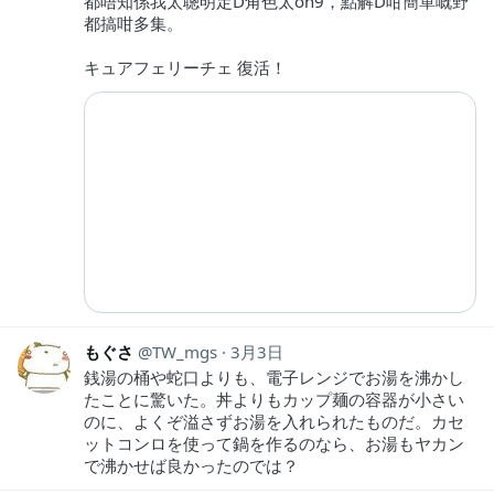
都唔知係我太聰明定D角色太on9，點解D咁簡單嘅野
都搞咁多集。
キュアフェリーチェ 復活！
もぐさ
TW_mgs
3月3日
銭湯の桶や蛇口よりも、電子レンジでお湯を沸かし
たことに驚いた。丼よりもカップ麺の容器が小さい
のに、よくぞ溢さずお湯を入れられたものだ。カセ
ットコンロを使って鍋を作るのなら、お湯もヤカン
で沸かせば良かったのでは？