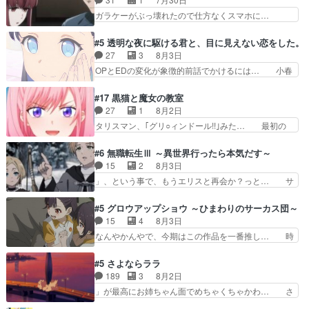
れる先輩、なんだかん… 第５話をｄアニメストア
ったらちゅー先輩か。しれっと相方… 第５話感
ガラケーがぶっ壊れたので仕方なくスマホに…
で視聴しました。視…
想：コ□した相手にも家族や…､戦… つらい回
佐々木さんとは同い年くらいに思ってたけど… や
だ……つらすぎる……。エスタ先輩… 今週のシー
はり出オチ感が否めず、エピソードの打率… 田山
#5 透明な夜に駆ける君と、目に見えない恋をした。
ナとミミも可愛かった2人の関係… 確かに相手に
さんが佐々木さんに沼っていく…こんな… 佐々木
27
3
8月3日
も家族や大切な人はいるけど、… 白シャツが作業
さん、腕フェチなんですね笑最近まじ… 佐々木が
OPとEDの変化が象徴的前話でかけるには… 小春
着みたいなもんなんですかね…
ガラケーからスマホに変えるって、… もうドラマ
の透明なモヤのかかった世界。どんな女… そう
版孤独のグルメファンコンテンツ… 「お腹冷えち
か、こんな風に見えてるのかぁ。かける… 完全な
#17 黒猫と魔女の教室
ゃわない？佐々木さんの優しさ… 先行で見た時よ
両片思いになりましたねぇ…OPとE… 余計な物
27
1
8月2日
り2人のやり取りに癒しを感… ABEMA版の7〜8
は描かず白く靄がかった小春ちゃん… 光も感じな
タリスマン、｢グリ○ィンドール!!｣みた… 最初の
話佐々木が実年齢以上…
い完全な盲目なんやね…おめかし… 母役に能登さ
障害ゴーレムを全員で力を合わせて倒… アリアは
んって禁じ手使ってきたー！E… 今回は小春視点
ホントスピカが大好きだよね。ツン… 一等級ポテ
#6 無職転生Ⅲ ～異世界行ったら本気だす～
も描かれていて良かった本当… 股に海豚を挟み水
ンシャルのアリアちゃん可愛くて… そういや、ア
15
2
8月3日
上バスでの会話を反芻…恋… OPEDとも無人バー
リアは能力は最上級のくせに、… とうとうアリア
」、という事で、もうエリスと再会か？っと… サ
ジョンから主人公２人…
と直接競う場がきたこれまで… 毎度ながらのスピ
ラの再登場によってルーデウスの成長が確… 人間
カの顔面芸推しのハナちゃ… クソレビュータリス
関係の清算が粛々と進められているサラ… サラと
#5 グロウアップショウ ～ひまわりのサーカス団～
マン趣味ダダ漏れで好き… 期末試験が始まろうと
の関係に対して完全に「昔の女」とし… ルーシー
15
4
8月3日
しておりスピカは対策… 能力鑑定胸像タリスマン
にデレるルディが完全に親バカで微… サラとは会
なんやかんやで、今期はこの作品を一番推し… 時
氏容姿も評価してし…
ってほしいちゃんとした別れ方し… サラは未練0
給50円じゃ借金は減らない(^_^;サ… 葵ちゃん可
だと言っていたけど人の気持ち… 実は結構好きな
愛すぎるな楠木ともりちゃんのね… デフォルメさ
#5 さよならララ
キャラモヤモヤする別れ方だ… 役で出演させてい
れた表情が特に多かったのが印… 葵＆茜の回も良
189
3
8月2日
ただきました！よろしくお… 毎クールメインヒロ
きでした。あの証拠写真、ひ… 互いが互いのこと
」が最高にお姉ちゃん面でめちゃくちゃかわ… さ
インを好きになっちゃう…
を想っているのにすれ違っ… 第５話をｄアニメス
すがに割れた窓ガラスの弁償は求められた… 逡巡