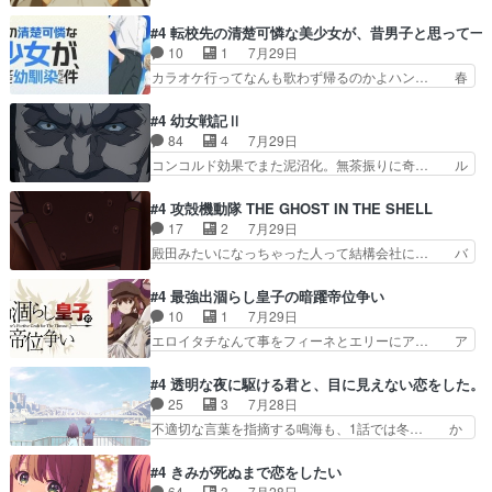
いさん、ベリル、副団長、年長者が強い順… 底知
を受けて、夜は珠樹の部屋で格ゲ… 来たる定期テ
れない爺さんには夢が詰まってると思う… クル
#4 転校先の清楚可憐な美少女が、昔男子と思って一
ストに向けて勉強会！美緒ちゃ… 受験勉強と戦闘
ニ、ヘンブリッツ、ミュイと一緒におっ… 帰省、
10
1
7月29日
の2択なら戦闘を選ぶ娘w美… 勉強嫌いでバトル
お供ヒロインはクルニ。順番的には確… 父親から
カラオケ行ってなんも歌わず帰るのかよハン… 春
を選ぶって、ひぐらしの沙…
手紙が来た。サーベルボアの退治の… ここでヘン
希ちゃんの私服、めっちゃ可愛いぞ！！！… どう
ブリッツくんが同行するのが変で… ・ベリル、実
やらあの女優さんが春希のお母さんのよ… 春希ち
#4 幼女戦記Ⅱ
家に帰ることに・ベリルはミュ… おっさんの親と
ゃん姫ちゃんに野菜の子も凄え可愛い… 隼人くん
84
4
7月29日
なるとお爺ちゃんだよね孫扱… ・ベリル、実家に
のスマホを買いに行ってたけど完全… 第４話を
コンコルド効果でまた泥沼化。無茶振りに奇… ル
帰ることに・ベリルはミュ…
U-NEXTで視聴しました。視聴… スマホを買うた
ーデルドルフ中将自らが行う煙草と葉巻は… ブロ
め、都心で待ち合わせをした… OP曲きっかけで
グを更新しました!!宜しければ、是非… 計画通り
#4 攻殻機動隊 THE GHOST IN THE SHELL
見始めてたけどなんだかん… いきなりシリアス展
にはいかないね笑やり遂げた(ほぼ… 今回もター
17
2
7月29日
開ぶち込んでくるじゃん… 春希の家庭事情は複
ニャに不都合なことがあったりし… 白髪の男性が
殿田みたいになっちゃった人って結構会社に… バ
雑。食事とか隼人が親身…
語った家族を失った喪無感が、… 連邦に対して有
トーがカッコいいと思ってたら、トグサが… あの
利な講話条件を引き出すため… コンコルド効果に
見た目もうただのロボでしかないんだよ… 俺らの
#4 最強出涸らし皇子の暗躍帝位争い
油を注ぐターニャの勝利軍… 犠牲を払っても良い
汗拭きそりゃいやだろwwバトー＆ト… イノセン
10
1
7月29日
ならお前たちが前線へ行… 戦闘がアッサリし過ぎ
スの元となった回だけど、ガイノイ… アダム・リ
エロイタチなんて事をフィーネとエリーにア… ア
じゃない？戦争がメイ…
ンクやジェイムスン(教授)型サ… アンドロイドも
ルも気付かなかった事を…フィーネは自分… モン
おっさんの汗を拭くのは嫌や… 押井守監督のイノ
スターを呼ぶ笛？黒幕は狩猟祭とは関係… 平凡な
#4 透明な夜に駆ける君と、目に見えない恋をした。
センスの土台になったエピ… コミカルなのにも慣
少女に見える眼鏡w眼鏡属性は持ち合… 神アニ
25
3
7月28日
れてきました。１話でし… ロボットの反乱は今と
メ、ケテーイ！「騎士狩猟祭、前夜の… フィーネ
不適切な言葉を指摘する鳴海も、1話では冬… か
なっては良くある話し…
がアルノルトに活躍してもらいたが… 第４話を
けると鳴海のやり取り微笑ましいw良い奴… どう
ABEMAで視聴しました。視聴に… 第４話、アル
接していいのかわからず戸惑うかけるも… 盲目だ
#4 きみが死ぬまで恋をしたい
とフィーネの２度目のデート出… マジできな臭い
と相手の表情も分からないからどう思… 今期のバ
64
3
7月28日