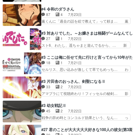
色々と察して見守る店長さすがです。そして… こ
は笑った慣れてくるとオチの出… 「君が下品なア
こ叡智でセクシー！ミストふっかけて嗅ぎ… あい
#4 令和のダラさん
ニメが好きでも大丈夫だよ」… あんな事こんな事
かわらず山田さんと田山さんが同一人物… 今さら
87
4
7月23日
いっぱいさせられちゃうこ… 妹ネコちゃんのバー
だけどずとまよのOP合ってるね。首… 佐々木と
薫くんに「過去の話を絵で教えて」って頼ま… 薫
ガーにタバコ入ってるの…
田山さんにロマンスの香りが漂って… 佐々木さん
にとってダラさんはもう一人の…おっぱい… 遂に
と田山さんのやり取り見てるこっ… 二人の関係が
シリアス展開になるかと思ったら全然そ… 薫が通
#3 対ありでした。～お嬢さまは格闘ゲームなんてし
「ただのヤニ仲間」から「ちゃ… 田山から消臭ミ
うは応神町立応神北小学校一方、日向… 思ったの
27
1
7月22日
ストを戴いてお礼返しをして… からかったつもり
と違う刺客出てきたwwただ関西弁… とエピソー
スト6、わたし、遥ちゃまと遊んでるから、… 新
なのに、思いもよらない佐…
ドの進みにおどろくけど、気持ち… ①作文の定番
しく先輩キャラが対戦相手として増えたこ… ま
「将来の夢」地元志向が強くな… さすがにてこ入
ぁ、こんな都合よく格ゲー女子が集まるか… 規律
#3 ここは俺に任せて先に行けと言ってから10年が
れしてきた。ミステリアスな… 弟くんから昔の話
違反は許さない人かと負けず嫌いの可愛… 何かに
18
1
7月21日
を絵に描いて！と言われた… 神をも恐れぬ姉弟と
一生懸命になっている女の子はかわい… 先の一件
セルリス、思い込みが激しくて草でもめっち… わ
ダラさんのコメディかと…
で綾と美緒は親しくなる。厳しい寮… 体育会系み
ーい、可愛い男の子キャラが出て来た～♪… 隠し
たいな点呼が行われるお嬢様学校… ３話、このタ
子前提から離れないセルリスちゃんゲル… 顎ヒゲ
#3 片田舎のおっさん、剣聖になるⅡ
イプの作品によくある『努力型… 格ゲー専門用語
生えたゴリラ系中年おっさんが男に会… どうあが
33
2
7月23日
が９割方分からんけど、俺は… 取り締まる側を仲
いても弟認定。ニワトリファイター… ここは俺に
アマプラにて視聴終わり！フィッセルの秘剣… 影
間に、これは強い。4人そ…
任せて先に行けと言ってから１０… ちょっと奇妙
のように実体のない敵は人間相手と違い、… ・魔
な新キャラは、次元の狭間への… 最近のアニメ界
術師学校を突如襲った魔狼はベリルとフ… 老いに
#3 幼女戦記Ⅱ
ゴリラに飽きてニワトリにス… セルリスには見守
対する恐怖ね。恐怖を感じながらミュ… 教頭が藪
45
2
7月22日
り役が居ないとアカンね自… すみませんセルリス
をつつきやがったのかただ、動機は… 今回は何と
戦争の辞め時とコンコルド効果という、なん… っ
萌えでした魔族の男の子…
言ってもフィッセルの活躍がカッ… 人型以外の相
て毎回なってますが、「コンコルド効果」… ミニ
手と戦うのはゼノ・グレイブル… アクション主体
アニメ『ようじょしぇんき2』本編に加… 」はち
#27 君のことが大大大大大好きな100人の彼女(第3期)
で中身がほとんどなかった。… 単純単調な話にな
ょっと無能過ぎんかサンプル数1やん… ターニャ
20
2
7月22日