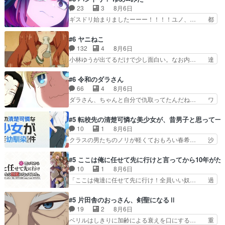
けはったねー編集さん。同… 自分の妄想を買って
スタッフ募集するも集まらない更に追… 王命でク
23
3
8月6日
くれる人がいるというも… 初めて自分の漫画が売
ルルの監視をすることになったデビ… 最強の村
ギスドリ始まりましたーーー！！！！ユノ、… 都
れた時の感動、懐かし…
人・鏡との出会いで少しは変わった… やはり何か
子さんがめっちゃ情緒不安定になってて怖… 超回
悲しい過去がありそうな。鏡のも… パルナの魔族
復を見守っていかないと、ですね！！み… 開幕聞
#6 ヤニねこ
への恨みは根深そうやね姫を舐… 新キャラが登場
き取りスタッフに定治いなかった？ま… ののちゃ
132
4
8月6日
早々変態扱いされてる件。タ… まだまだお元気そ
んのお手当てはお節介だったりする… ビオラの立
小林ゆうが出てるだけで少し面白い。なお内… 達
うなお声で……不意打ち過…
ち回り害悪すぎるお近づきの印が… ・律っちゃん
郎が獣人に◯◯◯される強制百合を期待し… ヒグ
明るくなったね♪・メンバーの… 一難去ってまた
マドンってなんなん！？人見知りっぽい… なんな
#6 令和のダラさん
一難、律がビオラの呪縛から… 「私はあなたが嫌
ら下ネタ0じゃなかったかこんな回が… 他のエピ
66
4
8月6日
いなんです」「バンドやめ… 何が起きているの
ソードに対してマイルドな回だった… 今回はだい
ダラさん、ちゃんと自分で仇取ってたんだね… ワ
か！？次週、みゅーたいぷ…
ぶある程度抑えてる？w感じな気… アルねこ、そ
イが必死でケロロじゃないのよケロロじゃ… ロボ
うはならんやろ映画のワンシー… さっきまで生き
ットに憧れてビーム撃ちたいと…そうい… 余りに
#5 転校先の清楚可憐な美少女が、昔男子と思って一
ていたゴキブリ死んでるGP… アルねこ危険です
も凄惨なダラさんの過去ダラさんの６… 過去編は
10
1
8月6日
よね。健康的な面で··江… 酔い潰れ行き着いた江
これで一区切りかなギャグも面白い… ガンガガン
クラスの男たちのノリが軽くておもろい春希… 沙
ノ島で、朝日を眺めな…
♪薫がなんかしっかり歌ってロマ… 姉巫女の誤
紀は隼人への片思いを拗らせているタイプ… みな
算、クソみたいな嫉妬の末路よ。… 私、そんなに
もちゃんが透けブラしててびっくりして… レベル
#5 ここは俺に任せて先に行けと言ってから10年が
日頃からガンガン言うてないで… このアニメはど
のキャラが登場。相変わらず顔や体の… 隼人が春
10
1
8月6日
こに行くのだろう、面白すぎ… 姉のした事はただ
希の級友を巻き込んだイジりに動じ… 第５話を
「ここは俺達に任せて先に行け！全員いい奴… 過
単に一族を絶滅させただけ…
U-NEXTで視聴しました。視聴… ラブコメで天然
去、あとを託したロックが今、2人にあと… 木下
ジゴロというかナチュラルヒ… みなもと仲良く話
鈴奈（@0suzuna0）が【マリー… 村ごと乗っ取
#5 片田舎のおっさん、剣聖になるⅡ
す隼人を見てなぜか不安に… 無理なダイエットは
られてたら流石に気付かないか… 《漫画版少し読
19
2
8月6日
禁物だけど、なかなか結… 「これからもお手入
んだことある》エリックとゴ… ロックは敵に容赦
ベリルはしきりに加齢による衰えを口にする… 重
れ、がんばりゅ」ありが…
無くブスっといくから気持… 勇者パーティー再結