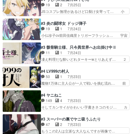
で相手の緊張を解く相手の共… たまったアニメ
は、2130頃からシンデレラガールズ… 公爵の妻
19
2
7月25日
50本だってｗ今日も帰った… マネージャー実在
なのに着てる洋服がシンプル。テー… まあ、これ
JSコスプレ無理があるけど口裂け女寄って… 小
した大逆風のハズなのに全…
は見なくていいな。むしろ判断が… 自分でも気づ
学生コスには無理あるぞ。そのベットの下… シヅ
くほど嫉妬してる様子は可愛い… 次期公爵様がな
カちゃんがヤバすぎてボキキしそう(ぇ… 口裂け
#3 炎の闘球女 ドッジ弾子
ぜかヒロイン化していますデ… 【今夜のアニメA
女って人を襲うって知らなかった…ポ… そのスタ
19
1
7月24日
は…】前向き没落令嬢×こ… 「ぼやっとしてたら
イルで小学生ファッションは口裂け… 相変わら
小仏珍子cv前田佳織里トリガーフラッシュ… 宇宙
菜園の領地の外まで開墾…
ず、尺の都合なのか原作漫画の細か… 除霊士カム
背景でナレが始まり音楽が1本引きギタ… 珍子を
イと助手シヅカのエッチで笑える… 今回はかつて
いたぶってるのか！？Cパートで懐か… 普通にド
#3 骸骨騎士様、只今異世界へお出掛け中Ⅱ
昭和キッズを恐怖のどん底へ突… 現代で有名な口
ッジが激アツ。いや羽仁衣が初めて… 優谷優の声
11
1
7月24日
裂け女登場！お市ちゃん、ポ… ろくろ首の除霊シ
優に「ちんこ」って言わせてて興… 珍子ちゃ
凄え料理だな酔いどれターキーwとりあえず… ２
ーン「悪霊退散」のパチン…
ん………！！！！？！先週に引き続… これは意図
期第３話感想：まさか最初に出て来た兄妹… 妹想
的に1～2話でスルーしたことだ… これは本作に
いの良いお兄ちゃん！！現場も楽しかっ… 第３話
#4 LV999の村人
限ったことでなく、最近のアニ… 東山朱莉
をｄアニメストアで視聴しました。視… ローデン
50
1
7月23日
（AkariHIGASHIYAM… こんなに可憐で可愛い泣
王国ホーバン領を訪れたアーク一行… 1期に引き
魔物1万体に主人公が一人で戦いを挑む流れ… 前
き虫メイドが僅か3…
続き２期にも出演させていただけ… 1期の頃から
半は魔族へ恨みを持つだろうパルナの強い… 両親
思ってたんだけどヒロインのエ… 依頼を受けて問
を魔物と人間に殺された鏡の生い立ち。… 勇者た
#4 ヤニねこ
題解決特筆する事は無いが、… 今週もありがとう
ちを信じてアリスを預ける、鏡を信じ… 勇者パー
149
4
7月23日
ございます耳がヒクヒクな… 時計台に登ってるの
ティが仲間になった！？会話が通じ… 鏡の過去、
そしてカンサイがかわいい字書きネコのモジ… カ
見ると挟まれないか心配…
辛すぎて胸が苦しくなりました…… 最初、勇者パ
ンサイねこさん、魅力的な姿と表情が可愛… お前
ーティは対話すら拒んでいたが… ちょ、またタカ
は『ちんこ』によってリミッターが外れ… 今回は
#3 スーパーの裏でヤニ吸うふたり
コちゃんの性別が間違えられ… 鏡の両親がモンス
汚い要素あまりなく普通にギャグアニ… あとアイ
47
2
7月23日
ターと人間にそれぞれ命を… 胸が苦しくなるほど
キャッチが釈迦だったの本当に最高… まー、今回
もうこの2人は立派な大人なんですが画像で…
鏡くんの過去がとても残…
もコンプライアンス違反にどこま… 達郎のオチに