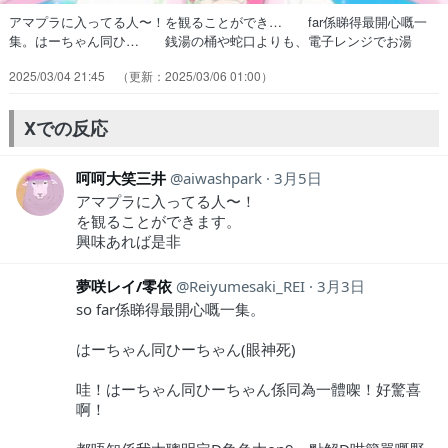
アマプラに入ってる人〜！を観ることができ… far係睇得最開心嘅一
集。はーちゃん同ひ… 銭湯の桶や蛇口よりも、電子レンジでお湯
を… みんなでカップ麺すすってるの女子大生の限… ナシマホウ界
2025/03/04 21:45
2025/03/06 01:00
物価高いのシビアwwもうフェ… スマホを持つ手が左手になる。変身
後ミラク… 銭湯シーンを全カットは闇魔法より禁忌だろ… 遂にキ
ュアフェリーチェ復活…！3人での生… それは思い出に浸る場所では
Xでの反応
なく、未来へと… え、はーちゃんひーちゃん融合？先週のはひ…
呵呵大笑三井
aiwashpark
3月5日
アマプラに入ってる人〜！
を観ることができます。
興味あれば是非
夢咲レイ/零依
Reiyumesaki_REI
3月3日
so far係睇得最開心嘅一集。
はーちゃん同ひーちゃん(眼神死)
哇！はーちゃん同ひーちゃん係同為一體㗎！好驚喜
啊！