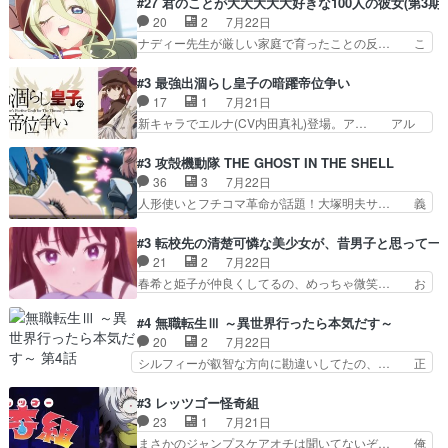
#27 君のことが大大大大大好きな100人の彼女(第3期)
で中身がほとんどなかった。… 単純単調な話にな
ょっと無能過ぎんかサンプル数1やん… ターニャ
20
2
7月22日
っちゃってて、、、え？そ… 徐々にわかってくん
が思ってる方向に進まずこれでまた… 合衆国と帝
ナディー先生が厳しい家庭で育ったことの反… こ
のよなぁこれ以上動けな…
国で小競り合い中、同盟国が講和… 戦争は始める
の辺りから原作を見ていないので、ナディ… 自
より終わらせる方が難しいって… 和平交渉のため
由、アメリカ、日本人、国語教師＋新たな… ナデ
#3 最強出涸らし皇子の暗躍帝位争い
にイルドアの大佐がサラマン… 直属の部下ですら
ィー（大和撫子、やまと100Girl… 美しすぎる美
17
1
7月21日
戦争継続派か。。戦争は始… 「（あの量の差が気
しいに美しいは美しすぎてうっ… 25)BP○さん見
新キャラでエルナ(CV内田真礼)登場。ア… アル
になるッ!!!）」ジェ…
逃して26)最高の機能… 前任退職、後任の教師ナ
ノルトがエルナにいじられ絡みする回。… 今期見
ディー。後半いつも… ⑬先生が日本人と看破した
るアニメが多いｗ骸骨騎士様、只今異… 傀儡政権
#3 攻殻機動隊 THE GHOST IN THE SHELL
恋太郎正解らしい… ①次の新キャラは後任の国語
を狙っているのか、弟が皇帝になっ… エルナは
36
3
7月22日
教師…フラグを… どうしてもルー大柴が頭を横切
100%善意で絡んでくるのがやっ… アルノルトが
人形使いとフチコマ革命が話題！大塚明夫サ… 義
る新ヒロイン…
魔法特化で基礎体力は一般人以… これリアル内田
体工場のシーンと女子会での「今の人格っ… ・
家ならヤバイトドメの踏みつ… ラブコメディは突
2029年の科学文明について我々の世界… まず、
#3 転校先の清楚可憐な美少女が、昔男子と思って一
然にに求めていたのは頭の… 主人公含めどいつも
効果音がいい。私が思うに、銃撃戦が… いきなり
21
2
7月22日
こいつもカラフルなだけ… 跡継ぎ候補多すぎるw
のハラハラ感。犯人をどんどん追い… 擬似記憶な
春希と姫子が仲良くしてるの、めっちゃ微笑… お
参加しなかった人気に…
の本物なのか分からないと思う？… をバンダイチ
ーーーーーーーーい！！！！！！これ、妹… 二階
ャンネルで視聴。いやはや、ア… 1990年代の
堂さんが女性だってことみんな知らなか… 姫子さ
#4 無職転生Ⅲ ～異世界行ったら本気だす～
OVAならアリかな。ICT… 冒頭のアクションから
んと三岳さんがラストに姫子さんのお… 初めて夜
20
2
7月22日
釘付けだった。皆人形… ひとつの単体の作品とし
のコンビニに行った隼人と姫子は偶… こういう学
シルフィーが叡智な方向に勘違いしてたの、… 正
ては悪くないと思い…
園物のラブコメ元々好きだから設… にしても妹は
しい意味での淫乱だと思うギースいい顔に… をバ
普通にハルキに嫉妬せず仲良く… ３話に「三岳長
ンダイチャンネルで視聴。リーリャさん… なんか
#3 レッツゴー怪奇組
久」役で出演してまーす！み… 隼人の家庭は隼人
腹立つなぁルーデウスめ…これでエリ… トレント
23
1
7月21日
に家事の負担がかかってい… 三岳さんが隼人にと
は後に何らかの際に活躍するんやろ… アイシ
まさかのジャンプスケアオチは聞いてないぞ… 俺
って妹扱い止まりそうな…