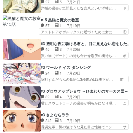
エ・シフォンリッツの出番が多くて嬉し… 石田で
27
5
7月21日
確かにそうでしたよね！… リゼロ見終わっちゃっ
こいつワルだな。なぜ大猿に変身した… 2冊目の
洋輔の過去が垣間見えたな喜八といい洋輔と… ド
てほのぼの系がいいか…
トアの書は学長の手に1話冒頭と合… アリシアと
タバタしたけど兄の遺した目録に記された… 洋輔
クレンのソルセインでの潜入生活… 元は勇者だっ
が目録に固執する理由もほぼ明らかとな… これ京
#15 黒猫と魔女の教室
たのにロリ化されて学生にされ… これはいい黒沢
アニだったのかそのわりにはそこまで… 清六兄ち
57
1
7月19日
ともよ。笑いのセンスも合う… ナイエのリアクシ
ゃんと喜八、清六と洋輔それぞれの… 化学的作用
アストレアがポルックスに近づくために女に… ①
ョンが面白い。ローメイン…
に依りて継続して…電池と称すっ… 洋輔、清六の
魔法の図鑑が買えてヘヘーンなスピカ②今… 前半
こと好きすぎだろなんか電気で… 仲間が一気に増
はアストレアの野望による性転換、後半… アスト
#3 透明な夜に駆ける君と、目に見えない恋をした。
えてみんなで物作りで一気に… 作画は最高なのに
レア君の作戦に皆巻き込まれてて草捕… アストレ
45
3
7月20日
話がつまらない。やっぱ京… 天下り式に竹のフィ
アが作った薬によって男女入れ替わ… アルトレア
買い物（デート）の待ち合わせ場所の橋待ち… ボ
ラメントが出てきたのは…
がポルックスのこと好きとは言え… アストレアが
ソボソとつぶやく。カラオケは視覚障害が… 闇夜
ポルックスちゃんに憧れて、変… TS騒動に酔っ
を照らす打ち上げ花火。人混みの中、み… どんど
#3 ワールド イズ ダンシング
払い騒動と賑やかでいいねw… 偉大な父を持つが
んキュンが増えていく展開に毎回わく… ちょこっ
24
1
7月20日
故の悩(独自のおっぱい論… 鉄板中の鉄板、性転
と書ければと風が吹き手元にあった… 』は、率直
室町ずんだもんの覚悟は3歩進めば2歩下が… 前
換と酩酊ネタの二連発(…
に言って脚本と演出が悪いと思う… 小春の目が見
回の白拍子の死といい今回の”まぐわい”… 世阿弥
えなくなったのは先天性による… 冬月の前向きさ
が主人公の漫画がアニメになったらし… 壮絶だっ
#3 グロウアップショウ ～ひまわりのサーカス団～
と、空野の億劫さがリアルだ… かけると小春、二
た…30分で2時間の映画のように… すべての表現
32
4
7月20日
人が一緒に過ごす時間が描… ヒロインの目が不自
がピタリと揃った傑作本当に素… たまに現れて謎
雫とスヴェトラーナの過去が明らかになり現… こ
由だから音を大切にして…
のアドバイスをしてくれるお… 可愛いキャラデザ
のアニメは足首を休ませるという事を知ら… 愛知
からは想像できない顔芸、… 父、大舞台へ立つこ
県豊川市付近が舞台なのか～現地にも出… 前回に
#3 さよならララ
とが決まる。更に父から… 再び鬼夜叉を導く、素
引き続き、今回もおぱんつであります… キャラク
242
3
7月19日
性不明の彼の名前を知… 恵まれた身分に甘え、修
ターが可愛いのはもちろん、ストー… 皇ではなく
長浜先輩、気の強そうな見た目と性格でニン… サ
練を怠るキャラは苦…
ひまわりを蔑ろにして皇に乗り換… 傷跡なんか、
ブタイがええよね〜関西弁が凄くちゃんと… って