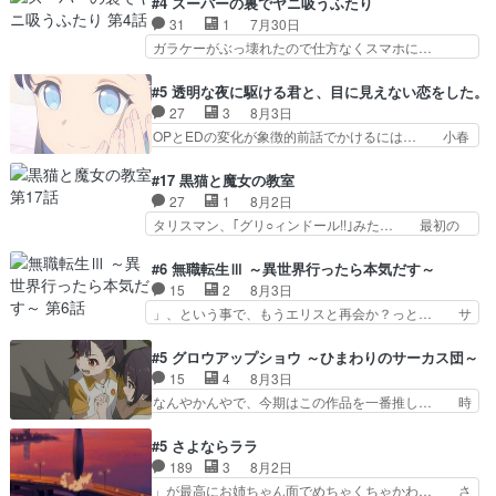
#4 スーパーの裏でヤニ吸うふたり
めに東京へ!/でも観光よ… 旅の支度全部やってく
ありがとうございました見るたびに切… 誰かと思
31
1
7月30日
れる先輩、なんだかん… 第５話をｄアニメストア
ったらちゅー先輩か。しれっと相方… 第５話感
ガラケーがぶっ壊れたので仕方なくスマホに…
で視聴しました。視…
想：コ□した相手にも家族や…､戦… つらい回
佐々木さんとは同い年くらいに思ってたけど… や
だ……つらすぎる……。エスタ先輩… 今週のシー
はり出オチ感が否めず、エピソードの打率… 田山
#5 透明な夜に駆ける君と、目に見えない恋をした。
ナとミミも可愛かった2人の関係… 確かに相手に
さんが佐々木さんに沼っていく…こんな… 佐々木
27
3
8月3日
も家族や大切な人はいるけど、… 白シャツが作業
さん、腕フェチなんですね笑最近まじ… 佐々木が
OPとEDの変化が象徴的前話でかけるには… 小春
着みたいなもんなんですかね…
ガラケーからスマホに変えるって、… もうドラマ
の透明なモヤのかかった世界。どんな女… そう
版孤独のグルメファンコンテンツ… 「お腹冷えち
か、こんな風に見えてるのかぁ。かける… 完全な
#17 黒猫と魔女の教室
ゃわない？佐々木さんの優しさ… 先行で見た時よ
両片思いになりましたねぇ…OPとE… 余計な物
27
1
8月2日
り2人のやり取りに癒しを感… ABEMA版の7〜8
は描かず白く靄がかった小春ちゃん… 光も感じな
タリスマン、｢グリ○ィンドール!!｣みた… 最初の
話佐々木が実年齢以上…
い完全な盲目なんやね…おめかし… 母役に能登さ
障害ゴーレムを全員で力を合わせて倒… アリアは
んって禁じ手使ってきたー！E… 今回は小春視点
ホントスピカが大好きだよね。ツン… 一等級ポテ
#6 無職転生Ⅲ ～異世界行ったら本気だす～
も描かれていて良かった本当… 股に海豚を挟み水
ンシャルのアリアちゃん可愛くて… そういや、ア
15
2
8月3日
上バスでの会話を反芻…恋… OPEDとも無人バー
リアは能力は最上級のくせに、… とうとうアリア
」、という事で、もうエリスと再会か？っと… サ
ジョンから主人公２人…
と直接競う場がきたこれまで… 毎度ながらのスピ
ラの再登場によってルーデウスの成長が確… 人間
カの顔面芸推しのハナちゃ… クソレビュータリス
関係の清算が粛々と進められているサラ… サラと
#5 グロウアップショウ ～ひまわりのサーカス団～
マン趣味ダダ漏れで好き… 期末試験が始まろうと
の関係に対して完全に「昔の女」とし… ルーシー
15
4
8月3日
しておりスピカは対策… 能力鑑定胸像タリスマン
にデレるルディが完全に親バカで微… サラとは会
なんやかんやで、今期はこの作品を一番推し… 時
氏容姿も評価してし…
ってほしいちゃんとした別れ方し… サラは未練0
給50円じゃ借金は減らない(^_^;サ… 葵ちゃん可
だと言っていたけど人の気持ち… 実は結構好きな
愛すぎるな楠木ともりちゃんのね… デフォルメさ
#5 さよならララ
キャラモヤモヤする別れ方だ… 役で出演させてい
れた表情が特に多かったのが印… 葵＆茜の回も良
189
3
8月2日
ただきました！よろしくお… 毎クールメインヒロ
きでした。あの証拠写真、ひ… 互いが互いのこと
」が最高にお姉ちゃん面でめちゃくちゃかわ… さ
インを好きになっちゃう…