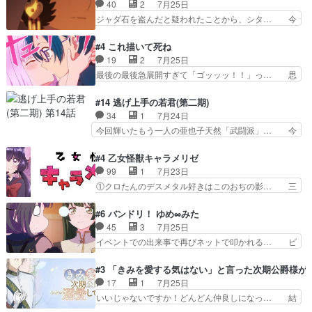
て作者が描きたいのは"ユルの物語"… デラさんの
40
2
7月25日
夜の父親の話で、そのイメ… あやかしの頂点に立
秘密がちょっとわかった回、正直… 左さんと刀持
ジャダ石を盗んだと疑われたことから、シタ… 今
つ鬼龍院家の現当主が息…
ちさんが対決♪あとどこぞのじ… 何処も彼処も言
回のシタラは表情が豊かで、モンゴルでの… だい
ってる事が全部嘘じゃ無さそ… 戦況が目まぐるし
ぶややこしいことになってたオープニン… テンポ
#4 これ描いて死ね
く動いていてずっと胸が熱… 同時視聴｜
も良いし毎話良いところで引くから全… 盟友ドレ
19
2
7月25日
DaemonsRealm｜リア… これまで騙していた東
ゲネ后との出会い。次週のドレゲネ… さて、登場
最後の最後急展開すぎて「ゴッッッ！！」っ… 思
村を捨てて新郷家に来…
人物多いけどついていけるのか私… 今回は遂にド
ってた以上にセリフとかしっかりした漫画… 今回
レゲネ登場という話彼女の在り… チャガタイ兄さ
は泣かなかった！漫画描きのハウツー回… この作
#14 逃げ上手の若君(第二期)
んがめっちゃ可愛かったなド… まさかの展開にめ
品はこういうのをズバッとキメるの上… 藤子不二
34
1
7月24日
ちゃくちゃテンション上が… チャガタイの所へ密
雄に親しんだ人にはとてもフィット… 赤福のヌル
今回輝いたもう一人の亜也子天然「武闘派」… 今
偵に行ったはずがドレゲ…
ヌルした動きとかネームを褒めら… 漫研が気にな
回は強敵小笠原貞宗と時行の対面内容盛り… 言い
って仕方ない先生がかわいい。… 漫画のノウハウ
逃れすら逃げ上手亜也子のアシストに支… そう
#4 乙女怪獣キャラメリゼ
から新たな仲間まで。本作品… 今回エンディング
か、亜也子もまだ9歳なのか‥ときゆき… 「亜也
99
1
7月23日
テーマが流れるのが早い（… この作品の世界に
子のドキドキ・大作戦！・長寿丸を一… 目玉と耳
①クロたんのデスメタル好きはこのおぢの影… 三
も、一応デジタルという概…
を相手に言葉で繰り広げる戰もノラ… 時代設定ど
石さんのキャラなんかミサトさんっぽいな… なん
うなってる笑目力が強すぎて睨ま… ときメモ画面
か好きになれんキャラだなぁ作品もイン… 相変わ
#6 バンドリ！ ゆめ∞みた
からのいらすとやは草だった。… 今回は亜也子回
らず生物学者には見えないわね響野君… 正体を知
45
3
7月25日
でしたね頼もしさと乙女らし… 貞宗、キモいギョ
らないのにどちりも肯定してくれた… 黒絵がハル
イベントでの出来事で再びネットで叩かれる… ビ
ロ目としか思ってなかった…
ゴンになっても、南を助けて大事… OPにデスボ
オラの次の一手が動き始めました。それに… ビオ
入ってるのは黒絵がデスメタル… 黒絵が男で唯一
ラがまじで何がしたいかわからん！先生… 陰キャ
#3 「きみを愛する気はない」と言った次期公爵様が
心を許す、母の友達である光… 黒絵の可愛さレベ
の間合いにスルっと入ってきて相手の… ビオラが
17
1
7月25日
ルが止まらない。南くんと… 黒絵の母とのやり取
都子さんを籠絡しに来ててやばいぞ… マネージャ
いいじゃないですか！どんどん仲良しになっ… 結
りでエヴァの加持さん思…
ー現実版初登場！バレーボールに… 藻掻きながら
婚初日で君を愛する気はないものはやはり… 今期