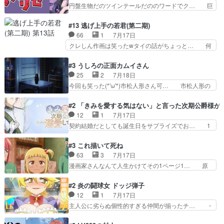
なた達には当たり前でも私達には始… 周りの同胞
円盤生物だのツインテールだののワードでク… 巨
ーモア全開爆笑シーンが普…
がモンゴルの暮らしに慣れていく… 「肉の味を
大化した後に川へ入って小さく戻る。川に… 毎回
『血抜きしてあるからおいしい』… オープニング
クロたんのちょっとしたサービスカット… 面白い
#13 逃げ上手の若君(第二期)
になんか既視感を覚えるけどな… ソルコクタニが
設定の作品だね。夢の国デート回は怪… 結構評判
66
1
7月17日
憎むべき人であり、かつての… ラストの展開でぞ
になってたので見てみたけど、評判… 今時初デー
クレしん作画は笑ったwタイの話がちょっと… 何
くっとした。そういう方向…
トでそのチョイスは一発アウトだ… 結構、少女マ
で随所に実写入れるの？あと敵の顔芸は頼… 実写
ンガ的にシリアスな展開なのだ… 遊園地デート、
の講談から始まり途中も実写演出入った… 相変わ
#3 うしろの正面カムイさん
お互いの誤解が解けてよかっ… 円盤購入を検討し
らずコミカルなKAMAKURA良く… 動画検査させ
25
2
7月18日
始めるくらい最高だったな… 1人のjkとして普通
ていただきました！待ちに待っ… 1期目の導入も
今回も笑った(*'ω'*)市松人形さん可… 市松人形の
に生きたいのにそれを…
だけれどもぉ2期目の導入も… 観てたらいつの間
お市ちゃん登場。普通に昇天させ… 90年代の氏
にか終わってたwそれにし… Aパートでは逃若
の仕事を思わせるケレン味作画… あいかわらず杉
#2 「きみを愛する気はない」と言った次期公爵様が
党、Bパートでは庇番衆。… 故郷は遠きにありて
田さんのアドリブっぽいなに… ギャグもいいし作
12
1
7月17日
思ふものそれは時行の鎌… というただの日常回か
画も綺麗このシーンは原作… 呪いの人形は仲間に
契約結婚だとしても誕生日をサプライズでお… 1
と思いきや、そこから…
なるの怪奇組とのネタ被… 呪いの人形、人形相手
話目のキラキラなユリウス様にそう言えば… いろ
に除霊出来るん？。w… ショートアニメならでは
いろあったんだな。奥様の心が彼の心を… 政略結
#3 これ描いて死ね
のテンポの良さが光… 呪いの人形ドジっ子すぎる
婚による妬みから色んな嫌がらせを受… 【今夜の
63
3
7月17日
しかも仲間になる… 呪いの人形がビビっとるぞ。
アニメAは…】前向き没落令嬢×こ… マウントに
漫画家さんなんて人生かけてその1ページ1… 原
今回あんまりエ…
気付かない素直な主人公大丈夫か… もうユリウス
作も読み始めたらアニメでの物語の再構築… 前向
の保護者みたい笑マウントに全… 次期公爵夫人が
きで真っ直ぐな主人公と、拗らせに拗ら… にて、
#2 炎の闘球女 ドッジ弾子
それでいいのか？と思わない… 貴族は階級社会で
落語部長役で出演させていただきまし… すげえお
12
1
7月17日
大変だ。や、やはり同性に… 第２話をU-NEXTで
もしろかった。アバンの諸星大二郎… ◤￣￣￣￣
主人公に劣らぬ個性的すぎる仲間が揃ったチ… ・
視聴しました。視聴…
￣￣￣￣￣￣￣￣￣￣名場面アイ… メンバーと部
ショッピングモールでドッジボールするな… 颯爽
室をどうにかする為に動く安海… ウケるために色
登場!因縁のライバル!善の立ち位置で… しょーも