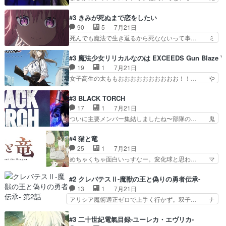
ャ、、、なんと末恐ろしい妹なんだ！… ルーデウ
んちの押し入れどーなってるんだよー？あ… メチ
スが財宝の取り分をもらうときに多… 残り湯なら
ャ子の従姉妹シュラ子登場。主人公眼福… 跡目争
#3 きみが死ぬまで恋をしたい
しゃあない。狂犬かくましいつ来… 本作はぬるい
いの新キャラ登場で、今回はシュール… めちゃ子
90
5
7月21日
ハーレムではなく、真面目に一… エリスはしばら
のいとこかわいい今回主人公の驚き… メチャ子を
死んでも魔法で生き返るから死なないって事… ミ
くEDだけやね。アイシャ、…
くしゃみと鼻水が止まらなくなる… お父さんに押
ミ不在の際のシーナ、アリとセイランとの… ミ
し付けられた本独特やし、おま… シュラ子ちゃん
ミ、最後のその顔は怖いよ...。てかタ… もはや人
#3 魔法少女リリカルなのは EXCEEDS Gun Blaze Ve
をちびっ子にしたあの玉、も… 半裸の警官の方が
間なのかも怪しい戦闘シーンがない… 今話第LO
19
1
7月21日
怖い。ライバルキャラかわ… 霊媒師が人の肩に霊
／原画で参加させていただきまし… 皆大好き、ロ
女子高生の太ももおおおおおおおおおお！！… や
を乗せるな笑なんてモノ…
リの全裸だーーーーーーッッッ… シーナとミミが
っぱり、そんなはまって見てる感じでは、… 『久
友だちになってよかった。ミ… ダークな世界観に
瀬シイナと夜海トワ』今回はフォロワー… なのは
#3 BLACK TORCH
芽吹く百合の花。ミミ(c… ルームメイト1ヶ月経
と出逢い炎の魔人の能力を人類の為に… ・シイ
17
1
7月21日
ってシーナがミミの人… もう後戻りできないぞ」
ナ、トワと出会う親近感を感じる2人… 篠宮マナ
ついに主要メンバー集結しましたね〜部隊の… 鬼
してくるとは思わん…
が登場したけど公式サイトに20歳… リリカルな
子母神、桐原との馴れ初めは多分に衝突気… 絵に
のはらしい、人間ドラマが始まり… この2人めっ
描いたようなチョロインだったな。下半… 前回か
#4 猫と竜
ちゃ食うやん魔人狩りチーム強… 人類滅亡寸前ま
ら引き続いてじいさんとの決別の冒頭… あっちは
25
1
7月21日
で追い詰められていたのに、… 第３話をU-NEXT
呪霊でこっちは物怪。忍者っぽいア… 護衛対象と
めちゃくちゃ面白いっすなー。変化球と思わ… マ
で視聴しました。視聴…
なる弐郎を連れて隠密局へ、彼の… →現状展開が
インからローゼマインへ重要回をちゃんと… 何世
王道パターンなので無難という… 保護対象となっ
代もの猫たちの誕生と成長を見守る猫竜… 前回猫
#2 クレバテスⅡ-魔獣の王と偽りの勇者伝承-
た弐郎は鬼子母神一華の護衛… 護衛はお尻一華、
たちで熊退治をしていた中の一匹の猫… と思って
13
1
7月21日
ここは定番やっぱ物の怪の… ①敵は会話してる最
みにいったらクロバネのCV.速水… 「おじちゃん
アリシア魔術適正ゼロで上手く行かず。双子… ナ
中の同乗者を物音一つ発…
は身内に甘い」で、いきなり笑… ガチで素晴らし
イエちゃんが不憫な立場になっててめっち… 自己
すぎる……。長命種によって… 前回巣立っていっ
紹介の時台に乗ってるサラサ可愛いw学… ナイ
#3 二十世紀電氣目録-ユーレカ・エヴリカ-
た子猫たちのその後が描か… 王子の旅の始まりは