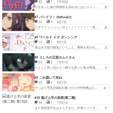
ネの過去、宝石だった彼女が人になり… ドレゲネ
83
1
7月30日
あって、最終的に嫌な終わ… ゴンゾウが従える大
の過去、、辛かった、、あのジャタ… 年上旦那が
付き合った後の関係性を深めるにはヒロイン… 来
量のツガイに何事かと思…
良い人でも、女は宝石でただ笑っ… ダイルの儀式
夢ちゃんがキングコングなのいい味付けだ… ずっ
の神々しさたるや。一気に空気… ドレネゲの辛い
とメスってて何この可愛い生物。クラス… 付き合
#7 バンドリ！ ゆめ∞みた
過去には同情の言葉しか…シ… 奥様に悲しい過
い始めたら始めたでまた違った悩みが… と一歩ず
32
4
8月1日
去…萌え袖が可愛いね、と思… ドレゲネとシタ
つ踏み出す黒絵ちゃん微笑ま新汰の… ツインテー
ビオラうっっっっっぜぇ！！！！！！！！後… あ
ラ、2人だけの同盟が結成さ…
ルが可愛いお茶目な妹ちゃんです… しかも過去も
られちゃん、僕っ子になってから取り戻し… ビオ
重いんかいかつては自分に自信… リップを塗って
ラが悪魔すぎて気分が悪くなってきたこ… 声優ま
#5 ワールド イズ ダンシング
らっしゃるからかしらお顔が… 黒絵「怪獣に憧れ
とめました(７話まで)仲町あられ/… ビオラの策略
10
1
8月1日
るのはいいけど自分自身が… 素の自分はどちらな
がバッチリ嵌って最高wwwこ… 自信あれば評価
要は天才肌の餓鬼ということ。興味を惹かれ… 父
のかはまだ不明だが見せ…
なんて気にしないし、充実し… ・バーチャルだけ
の観阿弥と袂を分かった？鬼夜叉が田楽の… 猿楽
ど、みゅーたいぷ初ライブ… OPこんなんだっ
の鬼夜叉と田楽の増次郎。小さないざこ… 着眼点
#5 うしろの正面カムイさん
け？と思ったら歌唱シーン… の、らいぶシーン
は良くとも、先鋭的すぎるのか。芸能… 鬼夜叉は
23
2
7月31日
＿!!­­--­­--­… それだけでええやん！！しかし、ビオラ
石也と共に観世座をあとにし、三条… 観世座を離
ちょっと良い話かと一瞬でも思った私が間違… ろ
が仕…
れ、三条坊門御所で日々を送る鬼… 「お前(鬼夜
くろ首さんも油舐めてなかった？白雪碧さ… 今日
叉)が凄いのではなく客が凄い… 田楽と猿楽の獅
も1日お疲れ様でした～───昨晩～今… 幼女に拾
#5 これ描いて死ね
子舞勝負。鬼夜叉は猫の動き… 登場人物の我が強
われたお市ちゃんの恩返し。化け猫… 役にて出演
20
2
8月1日
い。新しい獅子舞に拘って… 第５話を
させていただきました。ジョアン… トイ・ストー
やっぱり早見沙織&水瀬いのりの中間層は上… あ
primevideoで視聴しまし…
リーみたいな始まり。流石に除… 猫相手になんで
れ光って漫研入ることになってたんだっけ… 登場
そんなに…と思ったらそうい… いつもと違って少
人物が増えてわいわいしたところが好き… 初コミ
#15 逃げ上手の若君(第二期)
し良い話化け猫は油が好物… 今回はあかやし1体
ティアで２０冊刷りは妥当だよね。俺… 藤森さん
34
1
7月31日
のみで15分。金持ちの… 今更だけど霊が性行為
のママ向けの漫画で、また涙腺が⋯… 〜漫画に
また突然実写をはさんできた。作画リソース… や
で祓えることは何とな…
「想い」をこめよう｣娘に漫画であ… 何回この作
るべきことが逃げる事と分かると水を得た… 30