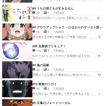
ABEMAで視聴しました。視聴に… クリフとエリ
や、これけっこうおもしろいかも知れん。… 王子
ナリーゼさんが夫婦になり、ノ… エリナリーゼ様
様とは...本当の愛とは...なんぞ… テンポの良いボ
#4 うちの弟どもがすみません
相変わらずで草ルディ君釣り… ルーデウスにシル
ケとツッコミで笑わせつつ、… この作品、ストー
29
1
7月24日
フィエットとロキシーとの… 離れ離れになったり
リーにも登場人物にも全く… 家で机に向かってる
男同士の入浴シーンなのに2度見しちゃった… 肩
別れがあったり絶望の大…
時の貧乏ゆすりとか、ラ… お姉ちゃんと話せ
ひじ張って素直に言葉が出てこない糸と源… 蛙を
た！！！！し、また1歩進… ヒメカの最後の言葉
散歩って逃げるよね！糸と類を助けよう… 類の面
#4 グロウアップショウ ～ひまわりのサーカス団～
に、ララは何を思うのだ… 息をするかのように3
倒見るのが1番大変そう糸は誰とでも… 源くんを
16
4
7月26日
話まで視聴。2026… ララの王子様探しが本格的
甘えさせるまでの糸と周りの出来事… 源くん、甘
伊万里と五十鈴の幼馴染ペア仲直り回だが、… 先
に動き出した回。…
えちゃうぞ宣言。思ったよりラブ… 糸ちゃんのま
週の雫スヴェトラーナ回に続き、今回は伊… い
っすぐな言葉、わたしも原作を… 主人公が当初の
や、これ素晴らしいコメディアニメだな。… 水着
#26 名探偵プリキュア！
目的を忘れてますますヤング… でも央太と親しく
回なのにビキニじゃない！これは時代背… 今回は
115
3
7月26日
するのは嫌。世話を拒んで… ゴメス（カエル）外
推しの吾野伊万里ちゃん担当回。これ… 伊万里さ
転スラもいいところやけど名探偵のほうがき… 特
で散歩させてたのか(*…
んの手品回であり水着回ね。瑞佳ち… 売り上げが
に板野サーカスはプリキュアで見れるとは… あん
上がっても借金返済へで何故か海… 父親のスパル
なはプリキュア仲間には自分が未来から… の活
#4 鬼の花嫁
タ教育のせいで瑞佳がヒモカス… 伊万里ちゃんの
躍、敵を圧倒ってのはおおよその流れだ… キュア
33
2
7月25日
人前での苦手意識を抱えなが… 第４話をｄアニメ
エクレール初変身＆初戦闘。プリキュ… キュアエ
実際にこんな感じで運命の人に気付けたらい… 柚
ストアで視聴しました。視…
クレールは強いが力を制御できない… キュアエク
子は玲夜の屋敷に住む事になり使用人達は… 運命
レール可愛く最強つよい!!!!… 緊張感があるけどピ
の花嫁は一見すると甘い夢、理想の天国… 玲夜さ
#16 黄泉のツガイ
ッコロで始まってちょっ… バカおもろいやん
んのご両親の登場ですこの世に数多い… 玲夜のお
30
2
7月25日
www実質まどマギやんけ… しかも実質的にエク
父さんが石田彰だったことに驚きを… 主人公自分
何も知らない子供を殺して天下を取るような… イ
レールが倒したビルであ…
の立場わかって無さすぎやしまた… ヨミツガと
ワンの刀が斬った者の中にまさかの…影森… 激し
BLEACHは完全に豪華な展開… 透子ちゃん、柚
いバトル回の最後に、予想外の引きシン… これっ
#5 天幕のジャードゥーガル
子にも優しいし可愛いしこの… ユキノさんから玲