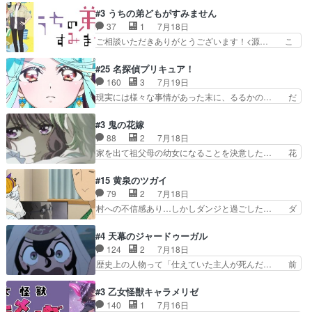
見せたくない自分の力量を超え… エロいところ以
なったからユリ確定！＼(^o^)／ラ… プロローグ
#3 うちの弟どもがすみません
外あまり見どころがない。1… いや～、めちゃく
的な１話、２話からの浮世離れし… 茉里のボクシ
37
1
7月18日
ちゃおもしろいね。瑞佳は… キャラデザが映える
ングにかける真摯さ格好良かっ… 今回はゲストが
ご相談いただきありがとうございます！<源… こ
のは勿論だけど脚本に歩…
２名！ワンピースの作画さん… あほって言う茉里
こまで見てきて糸ちゃんの声がキャラとす… 糸が
がかっこいいよあほララは… 唯一の理解者だった
家事を頑張り過ぎてテストの結果が酷く… 糸ちゃ
#25 名探偵プリキュア！
母親を失い、アウェーの… ３話の地味に好きポイ
んと源くん、類くんのお買い物シーン… ３話にし
160
3
7月19日
ントは、冒頭でララが… ボクシング部部員たちの
てもう普通に物語が楽しみになっち… 類くんの将
現実には様々な事情があった末に、るるかの… だ
設定を公開！辻さん…
来の夢が微笑ましいまだまだ甘え… 前髪ぱっつん
からるるかが「まどろっこしい」と称され… エク
金太郎な糸ちゃんがお母さん役… 子供達だけで生
レール編の始まり、エリザさんの回で「… 「マジ
#3 鬼の花嫁
活するようになってからの話… 最後の「かわい
ラ」と言えば同時上映の「公タロウ」… キュアエ
88
2
7月18日
い」の破壊力よ…あれは成田… 糸と4人の弟の関
クレールはやっぱりくれあだったか… エクレール
家を出て祖父母の幼女になることを決意した… 花
わり方がどう変化していく…
は誰だ編、遂に答え合わせの時だ… これで自分も
嫁を傷つけたら許さん、今回見せた氷の表… ツッ
キュアっと探偵事務所の一員で… あんなとみくる
コミどころが多すぎてある意味おもしろ… 胸が凄
#15 黄泉のツガイ
の何もない日常※もっと密着… LIMITかも知れな
くスカッっとしたずっと苦痛を伴って… 祖父母に
79
2
7月18日
い。キュアエクレール… ・解決編、完全に前4話
人の心があってよかった。それにし… 柚子が家族
村への不信感あり…しかしダンジと過ごした… ダ
で謎解きさせるスタ…
と決別する回柚子を傷つけた瑶太… 今期のアニメ
ンジが下界で偽アサを探す？聞きたいこと… ダン
で1番おもろい。鬼してほしい… 祖父母の柚子を
ジとの思い出を振り返るユルの表情が本… それぞ
#4 天幕のジャードゥーガル
守る姿や祖母の語る玲夜の眼… 常に言ってるけ
れの思惑が複雑に絡み合い、物語がさ… ユルは一
124
2
7月18日
ど、ラブコメの主役にも魅力… 家族にずっと理不
人になりたいのに、犬がそっと寄り… ダンジが
歴史上の人物って「仕えていた主人が死んだ… 前
尽に虐げられ、我慢を強い…
「俺は側にいる」と言ってくれた幼… 偽りだけで
提の違いはあれどファーティマに買われ寵… 侵略
は語れない友情だからこそ切なか… 今まで頼れる
した側にも人としての温かい暮らしがあ… ソルコ
#3 乙女怪獣キャラメリゼ
存在だったからこそ真実が重く… これまで積み重
クタニは本を奪うために起こった悲劇… 原論はあ
140
1
7月16日
ねてきた信頼があるからこそ… 一瞬スタッフのユ