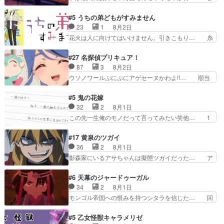
を想っているのにすれ違っ… 第５話をｄアニメス
すがに割れた窓ガラスの弁償は求められた… 逡巡
トアで視聴しました。視… 葵ちゃんに〝瑞佳ちゃ
を振り切ってみんなに謝ったララの思い… 仕事に
#5 うちの弟どもがすみません
んと練習したい〟と言… 本当この作品は「キャ
馴染めない辺り観ていて苦しいところ… ララちゃ
23
1
8月2日
ラ」を活かすのがうま… みずかちゃんの介入で双
んの事情はもう少し皆に話して良い… ララと茉里
花火は人に向けてはいけません。引きこもり… 糸
子の仲にヒビが………
とで初のアルバイト。七転八倒し… 労働するプリ
はまだ柊の顔も見たことなかったっけ！1… って
ンセスえらい。プリンセスの精… アンデケン行っ
お名前を見たんだけどあの中村大樹さん… 糸ちゃ
#27 名探偵プリキュア！
てケーキ食べて、帰りにカメ… ララが働く事での
んカッケー、色んな意味でwゲームが… 姉から性
87
3
8月2日
てんやわんや。働いて大変… 地道に働き人と関わ
的興奮覚えてないよね？なんて言わ… テーマ：引
ウソノワールぷにぷにアゲセーヌかわよ!!… 順当
る日々の中に愛を見いだ…
きこもりの理由感想は、久しぶり… 元ゲーマーな
にマコトジュエルの争奪戦をやったと。… 記憶を
ので、はちゃめちゃ楽しく作業… 糸ちゃんと源く
取り戻し正式に探偵事務所で働き始め… ポワロ、
#5 鬼の花嫁
んの距離感おかしいね(*´… 糸と源ははよ好きお
元ネタを解説して原作に誘導するの… くれあさん
32
2
8月1日
うとると言わんかい！引… ショウくんと対等に話
の探偵としての初事件にしてちょ… ・急にクイズ
この先一生俺のモノだって言ってみたい笑他… 1
すためにゲームをする…
番組が始まったw・妖精ウソノ… るるかの助手だ
歳からの誕生日プレゼント………とは思っ… 玲夜
った？今回が初めての探偵活… 探偵じゃなかった
さん柚子に18年分の誕生日プレゼント… 柚子は
#17 黄泉のツガイ
の！？クレアさん探偵すぎ… 突然のポアロクイズ
鬼龍院家から初めて学校に通う事にな… プレゼン
36
2
8月1日
は草なんよ。んで、あん… 今回からついにくれあ
ト攻撃ヤバすぎるwwwヴァイオレ… 玲夜さまサ
影森家にいるアサちゃんは擬態ツガイだった… ア
が探偵事務所の仲間に…
プライズの、これまでの柚子ちゃ… 玲夜から柚子
サが置かれた立場や気持ちを汲んで熱くな… 屋敷
へ17年分の誕生日&を未来に… 「​​13歳の柚子ちゃ
にアサはいなかった逆にガブちゃんはい… 影森の
#6 天幕のジャードゥーガル
んへ…もう中学生な… 梅原の人が18歳になるま
当主が際限なくツガイを増やせるのに… 今回はも
34
2
8月1日
での誕生プレゼン… なよなよした男（cv石田彰）
うガブちゃんさんの悲鳴にも似た怒… ユルと戦っ
モンゴル帝国への恨みを持つシタラを信じた… 回
梅ちゃんがた…
た時から伏線が張られていたのが… しかしアサ
想が淡々と語られるのだけどいつの間にか… オゴ
は、兄様に会いたいbotだと思… ツガイには優し
タイの妃になってもその心は晴れず、モ… ドレゲ
#5 乙女怪獣キャラメリゼ
い筈のガブちゃん、アキオの… 色々とひっかけが