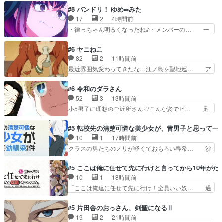
#8 バンドリ！ ゆめ∞みた
17
2
4時間前
・律っちゃん明るくなったね♪・メンバーの… 一
難去ってまた一難、律がビオラの呪縛から… 「私
はあなたが嫌いなんです」「バンドやめ… 何が起
#6 ヤニねこ
きているのか！？次週、みゅーたいぷ… ビオラ
82
2
11時間前
様、律ちゃんを奪うのではなく敢えて… 助けたい
最近雰囲気変わってきたな…江ノ島を聖地巡… ア
気持ちはあるでも、それだけじゃど… あられ等の
ルねこは金持ちなん？つーかお嬢様が多い… 虫だ
学校へ転校してきた律の歓迎会が… そろそろ解散
らけの汚部屋はガチでやめてずっこける… 第６話
#6 令和のダラさん
イベント発生かなっと思ったけ… ようやくバンド
をLeminoで視聴しました。視聴… モジャンボみ
52
3
13時間前
の中での深い対話やそこから… ああいうのまとめ
たいになってますよヤクちゃん… 1合を直で飲む
小5男子に理想のご近所さん♡こんな姿でビ… 足
動画って言うんですか？あ…
のヤバいし、酔ってそのまま… 目をつけられたか
らん、足らんぞぉぉぉ!!!特に透過光と… 超常の存
ら？逆に酔ったカンサイ色… 字書きねこさんの、
在を信じる日向と友隆の出会いが夏… ダラさんの
#5 転校先の清楚可憐な美少女が、昔男子と思って一
締め切り直前の「自分は… ヤクネコの後輩ムーブ
6本の腕ってそういうことだった… もしかしても
10
1
17時間前
がしっかりしてて良か… アルねこ回等、ｽﾄｰﾘｰのﾁ
しかしてが全てありまして『お… 『過去回想①』
クラスの男たちのノリが軽くておもろい春希… 沙
ｮｲｽは良く…
しっかり男の子系趣味の薫◎… ガンバルゼーの
紀は隼人への片思いを拗らせているタイプ… みな
OPを本気で作るんじゃねぇ… 日向と薫は親戚の
もちゃんが透けブラしててびっくりして… レベル
#5 ここは俺に任せて先に行けと言ってから10年が
新田家のところに訪れ最初… おぉ、ビーム打っ
のキャラが登場。相変わらず顔や体の… 隼人が春
10
1
18時間前
た！ダラさんも紋をコピー… ゲッターというか、
希の級友を巻き込んだイジりに動じ… 第５話を
「ここは俺達に任せて先に行け！全員いい奴… 過
ガイキング・ザ・グレー…
U-NEXTで視聴しました。視聴… ラブコメで天然
去、あとを託したロックが今、2人にあと… 木下
ジゴロというかナチュラルヒ… みなもと仲良く話
鈴奈（@0suzuna0）が【マリー… 村ごと乗っ取
#5 片田舎のおっさん、剣聖になるⅡ
す隼人を見てなぜか不安に… 無理なダイエットは
られてたら流石に気付かないか… 《漫画版少し読
19
2
21時間前
禁物だけど、なかなか結… 「これからもお手入