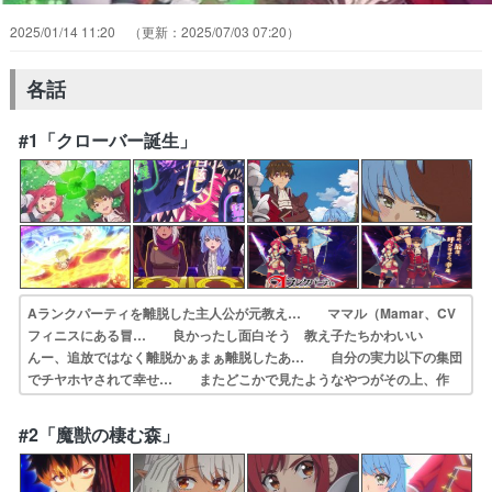
2025/01/14 11:20
2025/07/03 07:20
各話
#1「クローバー誕生」
Aランクパーティを離脱した主人公が元教え… ママル（Mamar、CV
フィニスにある冒… 良かったし面白そう 教え子たちかわいい
んー、追放ではなく離脱かぁまぁ離脱したあ… 自分の実力以下の集団
でチヤホヤされて幸せ… またどこかで見たようなやつがその上、作
者… で新しい冒険スタート！元教え子たちと(^… 親の顔より見た
テンプレ展開。視聴カロリー… こちらでもクレジットに『らぁ麺秀
#2「魔獣の棲む森」
登』の文… 作画が綺麗で丁寧で見やすい初回にしては話…