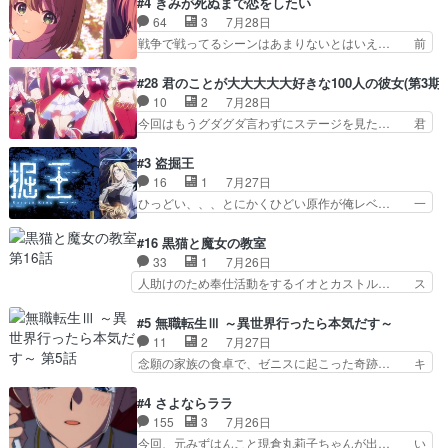
#4 きみが死ぬまで恋をしたい
とフィーネの２度目のデート出… マジできな臭い
と相手の表情も分からないからどう思… 今期のバ
64
3
7月28日
ぞ帝位争い。姉からの刺客を… ふぃーねと町の様
ックナンバーみたいなOPアニメ。… 初デートで
戦争で戦ってるシーンはあまりないとはいえ… 前
子を見に行ったら町中で窃…
冬月を笑わせようとする姿も冬月… 特に大きな事
回までにあまり見れなかったようなシーナ… ミミ
件やイベントが起きるでもなく… 初デートで冬月
の存在で揺らぐ14クラス約束された死… ミミの
#28 君のことが大大大大大好きな100人の彼女(第3期)
を笑わせようとする姿も冬月… 3話までは主人公
秘密をあっさり受け入れたのは拍子抜… 蘇生魔法
10
2
7月28日
がどうでもいいことでずっ… 花火購入に浅草へ…
って下衆い国なら進退窮まったら手… 蘇生魔法ヤ
今回はもうグダグダ言わずにステージを見た… 君
行き当たりばったり訪問…
バイけどミミいなかったら詰んで… アニメオタク
のことが大大大大大好きな１００人の彼女… 100
あるある：作中に花が登場する… ご視聴ありがと
カノ版ラブライブ！？こういうのは人… 俺、みん
#3 盗掘王
うございました！アリとセイ… ごめん、そういう
なのレッスン動画をDVDが焼きき… アナウンス
16
1
7月27日
話がしたい作品じゃないの… 第４話感想：その口
役で出演いたしましたみんなのア… 恋太郎ファミ
ひっどい、、、とにかくひどい原作が俺レベ… 一
止め効果あるかな？ミミ…
リーがガチでアイドルに挑戦！… ギャグギャグし
般人が巻き込まれることもあるのか結構面… 久野
くもド直球で泣ける回来たな… 【完全初見】100
美咲さんと言えば幼女！アイマスの市原… 遼河は
#16 黒猫と魔女の教室
カノGirlfrien… 『アイドル伝説恋太郎ファミリ
目的の為には人命も軽視するタイプの… 4つのス
33
1
7月26日
ー』にて「ア… 安木路佐ウル子役で出演いたしま
キルが揃う。広い墓を捜索中、遼河… 村正はそん
人助けのため奉仕活動をするイオとカストル… ス
したクォリ…
なおどろおどろしいエピソードあ… 気持ちよくし
ピカも大概怖がりだけど、カストルが更に… イオ
ようとしてるのはわかるけど。… 韓国ご自慢の俺
とカストルの共通点は、魔法の制御が出… 椋鳥の
#5 無職転生Ⅲ ～異世界行ったら本気だす～
レベのアニメ制作を日本に奪… 予言で正体がバレ
大群て…住民から迷惑がられてない？… キングコ
11
2
7月27日
る、もう騙し討ちは出来な… 村正の墓、アニメで
ングor進撃の巨人牡羊座のアルデ… スピカ・イ
念願の家族の食卓で、ゼニスに起こった奇跡… キ
見ると一杯で怖いな。ア…
オ・カストルという組み合わせ。… 有り余るパワ
スをせがむロキシーが可愛い過ぎ！妹達へ… エリ
ーが制御出来ない誰かの為に力… スピカの放り込
ナリーゼの悪魔の囁きwクリフとエリナ… 悪魔の
#4 さよならララ
みかたが雑になってきてるな… イキりカストルは
囁きやめてくださいwおい、1番重要… ゼニスも
155
3
7月26日
怖がりやったかあスピカな… 鏡の世界への突入と
感情が出てきてて良い方向に進んで… 第５話を
今回、元みずはんこと現倉丸莉子ちゃんが出… い
新たな依頼サブタイトル…