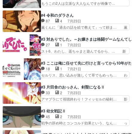
キャッチが釈迦だったの本当に最高… まー、今回
もうこの2人は立派な大人なんですが画像で…
鏡くんの過去がとても残…
もコンプライアンス違反にどこま… 達郎のオチに
色々と察して見守る店長さすがです。そして… こ
は笑った慣れてくるとオチの出… 「君が下品なア
こ叡智でセクシー！ミストふっかけて嗅ぎ… あい
#4 令和のダラさん
ニメが好きでも大丈夫だよ」… あんな事こんな事
かわらず山田さんと田山さんが同一人物… 今さら
87
4
7月23日
いっぱいさせられちゃうこ… 妹ネコちゃんのバー
だけどずとまよのOP合ってるね。首… 佐々木と
薫くんに「過去の話を絵で教えて」って頼ま… 薫
ガーにタバコ入ってるの…
田山さんにロマンスの香りが漂って… 佐々木さん
にとってダラさんはもう一人の…おっぱい… 遂に
と田山さんのやり取り見てるこっ… 二人の関係が
シリアス展開になるかと思ったら全然そ… 薫が通
#3 対ありでした。～お嬢さまは格闘ゲームなんてし
「ただのヤニ仲間」から「ちゃ… 田山から消臭ミ
うは応神町立応神北小学校一方、日向… 思ったの
27
1
7月22日
ストを戴いてお礼返しをして… からかったつもり
と違う刺客出てきたwwただ関西弁… とエピソー
スト6、わたし、遥ちゃまと遊んでるから、… 新
なのに、思いもよらない佐…
ドの進みにおどろくけど、気持ち… ①作文の定番
しく先輩キャラが対戦相手として増えたこ… ま
「将来の夢」地元志向が強くな… さすがにてこ入
ぁ、こんな都合よく格ゲー女子が集まるか… 規律
#3 ここは俺に任せて先に行けと言ってから10年が
れしてきた。ミステリアスな… 弟くんから昔の話
違反は許さない人かと負けず嫌いの可愛… 何かに
18
1
7月21日
を絵に描いて！と言われた… 神をも恐れぬ姉弟と
一生懸命になっている女の子はかわい… 先の一件
セルリス、思い込みが激しくて草でもめっち… わ
ダラさんのコメディかと…
で綾と美緒は親しくなる。厳しい寮… 体育会系み
ーい、可愛い男の子キャラが出て来た～♪… 隠し
たいな点呼が行われるお嬢様学校… ３話、このタ
子前提から離れないセルリスちゃんゲル… 顎ヒゲ
#3 片田舎のおっさん、剣聖になるⅡ
イプの作品によくある『努力型… 格ゲー専門用語
生えたゴリラ系中年おっさんが男に会… どうあが
33
2
7月23日
が９割方分からんけど、俺は… 取り締まる側を仲
いても弟認定。ニワトリファイター… ここは俺に
アマプラにて視聴終わり！フィッセルの秘剣… 影
間に、これは強い。4人そ…
任せて先に行けと言ってから１０… ちょっと奇妙
のように実体のない敵は人間相手と違い、… ・魔
な新キャラは、次元の狭間への… 最近のアニメ界
術師学校を突如襲った魔狼はベリルとフ… 老いに
#3 幼女戦記Ⅱ
ゴリラに飽きてニワトリにス… セルリスには見守
対する恐怖ね。恐怖を感じながらミュ… 教頭が藪
45
2
7月22日
り役が居ないとアカンね自… すみませんセルリス
をつつきやがったのかただ、動機は… 今回は何と
戦争の辞め時とコンコルド効果という、なん… っ
萌えでした魔族の男の子…
言ってもフィッセルの活躍がカッ… 人型以外の相
て毎回なってますが、「コンコルド効果」… ミニ
手と戦うのはゼノ・グレイブル… アクション主体
アニメ『ようじょしぇんき2』本編に加… 」はち