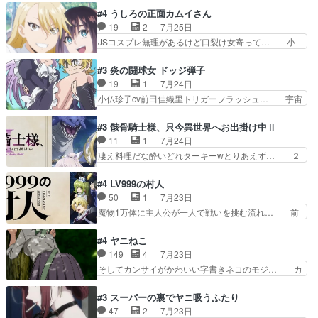
前に進もうとするあられと律少… ビオラスマイル
の恋愛系で1番これが好き。愛する気は… 今晩
#4 うしろの正面カムイさん
で相手の緊張を解く相手の共… たまったアニメ
は、2130頃からシンデレラガールズ… 公爵の妻
19
2
7月25日
50本だってｗ今日も帰った… マネージャー実在
なのに着てる洋服がシンプル。テー… まあ、これ
JSコスプレ無理があるけど口裂け女寄って… 小
した大逆風のハズなのに全…
は見なくていいな。むしろ判断が… 自分でも気づ
学生コスには無理あるぞ。そのベットの下… シヅ
くほど嫉妬してる様子は可愛い… 次期公爵様がな
カちゃんがヤバすぎてボキキしそう(ぇ… 口裂け
#3 炎の闘球女 ドッジ弾子
ぜかヒロイン化していますデ… 【今夜のアニメA
女って人を襲うって知らなかった…ポ… そのスタ
19
1
7月24日
は…】前向き没落令嬢×こ… 「ぼやっとしてたら
イルで小学生ファッションは口裂け… 相変わら
小仏珍子cv前田佳織里トリガーフラッシュ… 宇宙
菜園の領地の外まで開墾…
ず、尺の都合なのか原作漫画の細か… 除霊士カム
背景でナレが始まり音楽が1本引きギタ… 珍子を
イと助手シヅカのエッチで笑える… 今回はかつて
いたぶってるのか！？Cパートで懐か… 普通にド
#3 骸骨騎士様、只今異世界へお出掛け中Ⅱ
昭和キッズを恐怖のどん底へ突… 現代で有名な口
ッジが激アツ。いや羽仁衣が初めて… 優谷優の声
11
1
7月24日
裂け女登場！お市ちゃん、ポ… ろくろ首の除霊シ
優に「ちんこ」って言わせてて興… 珍子ちゃ
凄え料理だな酔いどれターキーwとりあえず… ２
ーン「悪霊退散」のパチン…
ん………！！！！？！先週に引き続… これは意図
期第３話感想：まさか最初に出て来た兄妹… 妹想
的に1～2話でスルーしたことだ… これは本作に
いの良いお兄ちゃん！！現場も楽しかっ… 第３話
#4 LV999の村人
限ったことでなく、最近のアニ… 東山朱莉
をｄアニメストアで視聴しました。視… ローデン
50
1
7月23日
（AkariHIGASHIYAM… こんなに可憐で可愛い泣
王国ホーバン領を訪れたアーク一行… 1期に引き
魔物1万体に主人公が一人で戦いを挑む流れ… 前
き虫メイドが僅か3…
続き２期にも出演させていただけ… 1期の頃から
半は魔族へ恨みを持つだろうパルナの強い… 両親
思ってたんだけどヒロインのエ… 依頼を受けて問
を魔物と人間に殺された鏡の生い立ち。… 勇者た
#4 ヤニねこ
題解決特筆する事は無いが、… 今週もありがとう
ちを信じてアリスを預ける、鏡を信じ… 勇者パー
149
4
7月23日
ございます耳がヒクヒクな… 時計台に登ってるの
ティが仲間になった！？会話が通じ… 鏡の過去、
そしてカンサイがかわいい字書きネコのモジ… カ
見ると挟まれないか心配…
辛すぎて胸が苦しくなりました…… 最初、勇者パ
ンサイねこさん、魅力的な姿と表情が可愛… お前
ーティは対話すら拒んでいたが… ちょ、またタカ
は『ちんこ』によってリミッターが外れ… 今回は
#3 スーパーの裏でヤニ吸うふたり
コちゃんの性別が間違えられ… 鏡の両親がモンス
汚い要素あまりなく普通にギャグアニ… あとアイ
47
2
7月23日
ターと人間にそれぞれ命を… 胸が苦しくなるほど