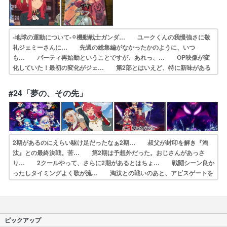
-地球の運動について-⚪︎機動戦士ガンダ… ユークくんの我慢強さに敬
礼ジェミーさんに… 先週の総集編がなかったかのように、いつ
も… パーティ再始動ということですが、あれっ、… OP映像が変
化していた！最初の変化がジェ… 第2部とはいえど、特に新味がある
わけでは… よく今までトラブルにならなかったな。鎖国… 今回か
ら第2部だそうである。おそろしいこ… 『小説家になろう』版の「や
#24「夢の、その先」
けに眼光の鋭い… 依頼主は自分達の地元のボスの知り合いで、…
2期があるのにえらい駆け足だったなぁ2期… 叔父が封印を解き『淘
汰』との最終決戦。苦… 第2期は予想外だった。おじさんがあっさ
り… 2クールやって、さらに2期があるとはちょ… 戦闘シーン良か
ったしタイミングよく歌が流… 淘汰との戦いのあと、アビスゲートを
誰が閉… どこからどう見てもただの追放系なろうハー… 元教え子
たちと迷宮深部を目指す。なんか絶… ユークと嫁たちの冒険譚。アビ
スゲート、淘… ユークの魔法一撃であっさり撃破した感。こ…
ピックアップ