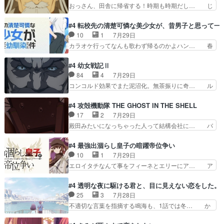
ーーーーーーーー良い……。女性声優… 深夜の格
おっさん、田舎に帰省する！時期も時期だし… じ
た。次回も緊張が止まり…
ゲー対戦よりテストの方がよっぽど… 真剣に授業
いさん、ベリル、副団長、年長者が強い順… 底知
を受けて、夜は珠樹の部屋で格ゲ… 来たる定期テ
れない爺さんには夢が詰まってると思う… クル
#4 転校先の清楚可憐な美少女が、昔男子と思って一
ストに向けて勉強会！美緒ちゃ… 受験勉強と戦闘
ニ、ヘンブリッツ、ミュイと一緒におっ… 帰省、
10
1
7月29日
の2択なら戦闘を選ぶ娘w美… 勉強嫌いでバトル
お供ヒロインはクルニ。順番的には確… 父親から
カラオケ行ってなんも歌わず帰るのかよハン… 春
を選ぶって、ひぐらしの沙…
手紙が来た。サーベルボアの退治の… ここでヘン
希ちゃんの私服、めっちゃ可愛いぞ！！！… どう
ブリッツくんが同行するのが変で… ・ベリル、実
やらあの女優さんが春希のお母さんのよ… 春希ち
#4 幼女戦記Ⅱ
家に帰ることに・ベリルはミュ… おっさんの親と
ゃん姫ちゃんに野菜の子も凄え可愛い… 隼人くん
84
4
7月29日
なるとお爺ちゃんだよね孫扱… ・ベリル、実家に
のスマホを買いに行ってたけど完全… 第４話を
コンコルド効果でまた泥沼化。無茶振りに奇… ル
帰ることに・ベリルはミュ…
U-NEXTで視聴しました。視聴… スマホを買うた
ーデルドルフ中将自らが行う煙草と葉巻は… ブロ
め、都心で待ち合わせをした… OP曲きっかけで
グを更新しました!!宜しければ、是非… 計画通り
#4 攻殻機動隊 THE GHOST IN THE SHELL
見始めてたけどなんだかん… いきなりシリアス展
にはいかないね笑やり遂げた(ほぼ… 今回もター
17
2
7月29日
開ぶち込んでくるじゃん… 春希の家庭事情は複
ニャに不都合なことがあったりし… 白髪の男性が
殿田みたいになっちゃった人って結構会社に… バ
雑。食事とか隼人が親身…
語った家族を失った喪無感が、… 連邦に対して有
トーがカッコいいと思ってたら、トグサが… あの
利な講話条件を引き出すため… コンコルド効果に
見た目もうただのロボでしかないんだよ… 俺らの
#4 最強出涸らし皇子の暗躍帝位争い
油を注ぐターニャの勝利軍… 犠牲を払っても良い
汗拭きそりゃいやだろwwバトー＆ト… イノセン
10
1
7月29日
ならお前たちが前線へ行… 戦闘がアッサリし過ぎ
スの元となった回だけど、ガイノイ… アダム・リ
エロイタチなんて事をフィーネとエリーにア… ア
じゃない？戦争がメイ…
ンクやジェイムスン(教授)型サ… アンドロイドも
ルも気付かなかった事を…フィーネは自分… モン
おっさんの汗を拭くのは嫌や… 押井守監督のイノ
スターを呼ぶ笛？黒幕は狩猟祭とは関係… 平凡な
#4 透明な夜に駆ける君と、目に見えない恋をした。
センスの土台になったエピ… コミカルなのにも慣
少女に見える眼鏡w眼鏡属性は持ち合… 神アニ
25
3
7月28日
れてきました。１話でし… ロボットの反乱は今と
メ、ケテーイ！「騎士狩猟祭、前夜の… フィーネ
不適切な言葉を指摘する鳴海も、1話では冬… か
なっては良くある話し…
がアルノルトに活躍してもらいたが… 第４話を
けると鳴海のやり取り微笑ましいw良い奴… どう
ABEMAで視聴しました。視聴に… 第４話、アル
接していいのかわからず戸惑うかけるも… 盲目だ