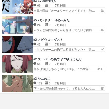
#3 LV999の村人
んなジャンル描いてどんどん… 春の南東の空のお
な…こんなもん真面目に見たらバカ… 宿命のライ
66
1
7月16日
とめ座付近明るい星は20… 明るい現役の青春と
バルの襲撃に始まり、燃えるシチ… 早くもライバ
本日水曜は「オールワークスメイドです（誇… 先
暗い過去の情念とが良い…
ルチーム。敵もなかなかに個性… があると思った
入観に縛られない鏡の姿勢と、アリスの笑… 本日
のだがほとんど覚えていない 聖アローズ学院闘球
22:59まで！✦キャストサイン入り… 人族と魔族
#5 バンドリ！ ゆめ∞みた
部も登場し、魅力的なキ… やはり強敵に勝つには
の融合を目指す浩二…目指すもの… アリスとメノ
24
3
7月16日
特訓だよ。平仮名で呼… ライバル登場から特訓ま
ウの話から魔王軍の大規模な宣… 鏡から「アリ
ムジカと雰囲気違うから見送ってたけど面白… 早
で異常なテンポと異…
ス、共存の道はやっぱ険しいぜ… 鏡とソフトクリ
く分からせられて気持ちよくさせてほしい… あら
ーム食べるアリス凄い幸せそ… アリスの優しさと
れが偶然イベント会場に居合わせてしま… ビオラ
#2 メビウス・ダスト
浩二の揺るがない信念に思… 鏡さん、活躍する度
こいつほんま……残りの2人はビオラ… 見てて興
42
1
7月16日
に好感度爆上がりですね… ケンタウロス族面白か
奮と息苦しさを同時に感じさせるビ… ビオラちゃ
・主人公チームの描写に時間を割いた・「進… ゲ
ったですね♪タカコち…
んのお陰であられちゃんと律ちゃ… ・日本語特有
ームを勝利へ導いたアラキの先読みの能力… 急に
のぼくわたは海外版でどうなる… まさかこの作品
主人公の強火古参ファン出てきたけど何… 勝利に
#2 スーパーの裏でヤニ吸うふたり
に今期一の悪役がいたとは。… 友達との会話でフ
浮かれる面々の中、アラキは自分の能… ラムスは
56
2
7月16日
ェアリィブゥケのイベント… ・ビオラはあられを
隕石で負傷した体の部位を補修した… 次のゲーム
普段は飛ばしちゃうOPとEDも、この世界… キモ
見つけて悪だくみを策略…
での対決のエピソード。そうなっ… ポリスホッパ
い自覚あるくせに弁えを知らない男。未… ほんと
ーの仲の良さがとても良いエン… 現状特に面白く
にヒロイン（山田/田山）のアンニュ… こんどは
#3 ヤニねこ
はない3話も大差なかったら… うーん…キャラが
そっちが機嫌わる。永遠に気づかん… 昨日は寝落
172
5
7月16日
どんどん出てくるが紹介が… お話が平坦なのよ
ちしてしまったので都合の良い女… 新卒で泣かせ
下ネタの意味全部わかって、（私も大人にな… 寝
ね。なんかこう内輪だけで…
て怒られたり煙草の匂いにがっ… 2人(1人)と近づ
ゲロってそんなヤバかったんか。じゃ、寝… 生活
く距離。別人だと思って… うん、確かに"にぶす
終わってるけど猫だから運動能力高いの… 相変わ
木"だwwこんな分か… あれだけ怒り心頭の花嫁ア
らずひたすらに汚くて下品なエピソー… 最初の職
ニメだっただけに… ドキっとするし、好きになっ
場をやめて、どうしようもなくふさ… 今回はカン
ちゃうここの田…