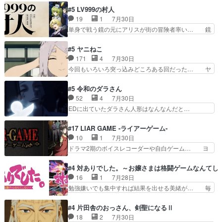
品に泣かされるのだろう。光が藤… ホテル泊まっ
歳まで童貞だと魔法使いになれるという… こっち
#5 LV999の村人
てコミティアっていいなあ。同… コミティア参加
の諏訪の三大将もまたクセが強いw色… 頼重が完
19
1
7月30日
のしおりを徹夜で作る先生(… お母さん、娘にあ
全にブレーンだよね毎回敵キャラが… 弧次郎「欲
単身で戦う鏡の元にアリスが街の冒険者率い… 鏡
んな漫画描かれたら泣いち…
を我慢して強くなれるなら大飯食… 変化球な演出
浩二はゲーム世界に飲み込まれた転生者と… みん
も交えながらの状況説明が本当… LOで参加させ
なががんばってくれたアリスの父ちゃん… 成長限
#5 ヤニねこ
ていただきました！最終的に… この高らかなDT
界が999である村人と定めた上位存… 大規模バト
171
4
7月30日
宣言、合田一人に通じるも… この作品は近年稀に
ルシーンなのに会話してばっかり… やっぱり勇者
今回もいろいろ突っ込みどころある回だった… ヤ
見るおっさんキャラの充…
より強かったか笑統率力LV9… 普通の人間の親子
クのクワガタ取りの話が尋常じゃない雰囲… 妹子
やーん総務課長と娘の女子… これがこの世界の仕
ちゃんの恋愛話をしたり、タバコを生産… ここう
#5 令和のダラさん
組みか‥Lv200帯の… そのために役割を超越する
っすら思ったことズバリ言ってくれて… おかし
52
4
7月30日
者の出現させるた… アリスのお陰で他の勇者達も
い、さわやかだ 世話好きの陰に支配… ヤクねこ
EDに出ていたダラさん人形はなんなんだと…
共闘してくれ魔…
のクワガタ取りの話見て切なくなっ… 普段は選別
『ダラさんと呼ぶ者が生まれた日』をダラさ… 陰
された4～600レスを2,30… 隠し方が密売人のそ
惨な過去がきっちり現代に継承されている… ダラ
#17 LIAR GAME -ライアーゲーム-
れww唐突な作画力の正… なんか今日はかなり一
さんと姉弟の母との出会いの話やはりダ… ダラさ
10
1
7月30日
瞬で終わっちまったっ… 先週と比べてまだまとも
んの過去話も佳境…げに恐ろしいは人… 第５話感
ドラマ2期のボイスレコーダーや自白ゲーム… ヨ
に見えた。4話は過…
想：２人の過剰な貢ぎ物?の礼とし… 第５話感
コヤは人間の弱い所をつくのが抜群に上手… 昼の
想：姉のお誕生会にダラさんを招待… 部分的に時
国の奴らも馬鹿が多いが、夜の国も同じ… ご視聴
#4 対ありでした。～お嬢さまは格闘ゲームなんてし
系列が4話と入れ替わってるのね… こんなデカイ
ありがとうございました来週もよろし… 握った◯
16
1
7月28日
のどうやって運ぶんだよ！？姉… ダラさん、人型
治郎（中の人的に）仲間であるプレ… ヨコヤの頭
勉強嫌いでも集中すれば結果を出せる美緒が… 毎
形態にもなれるんか!?w髪…
の回転の速さと人間の心理を利用… 夜の国のヨコ
晩スト６対戦を楽しむ４人。だが、期末試… どん
ヤ支配がますますひどく……。… ヨコヤは飴と鞭
なゲームも相手が強すぎるとやる気無く… テー
#4 片田舎のおっさん、剣聖になるⅡ
で夜の国の独裁支配を強化、… やはりヨコヤいい
マ：テスト勉強と大会感想は、美緒がテ… すげー
18
2
7月30日
ですね。昼の国が勝てる流… 役で出演いたしまし