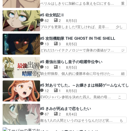
んだことある》エリックとゴ… ロックは敵に容赦
ベリルはしきりに加齢による衰えを口にする… 重
れ、がんばりゅ」ありが…
無くブスっといくから気持… 勇者パーティー再結
ねた歳のせいにしていた限界を超えて命の… いい
成して先にいけで激アツ… 爆縮、幻覚、主人公結
んじゃないですか。魔物の群を発見した… アマプ
#5 幼女戦記Ⅱ
構エグいことするよな… ねぇ猫耳ガール、敵の根
ラにて視聴終わり！サーベルボア討伐… を言い訳
62
2
8月5日
城に乗り込む事を同… 世もや替えが利くと復活P
にしたくないものですねwボア狩り… 先生として
ブログを更新しました!!宜しければ、是非… 少し
とは？！もう来週…
のベリルが好きだけど、今回みた… 4人だけでサ
でもマシな負け方を選んだゼートゥーア… ゼート
ーベルボアを狩りに行く。野営… ・実家周辺でサ
ゥーアの唯一の手駒が強すぎる笑あお… 私にとっ
#5 攻殻機動隊 THE GHOST IN THE SHELL
ーベルボアが暴れてると聞い… ちょっと年齢の事
て完全にご褒美回ゼー様の葉巻シー… やはりター
13
3
8月5日
を言いすぎとゆーか言い訳… ベリルの母もやはり
ニャが後方指揮だと展開に迫力が… “貧乏籤百連
どれだけハイテクノロジーで身体の価値がフ… ジ
只者じゃなかったかベリ…
無料ガチャ”100連でも1回… 2期入ってから地味
ャミングも伏線になるかと思った回想シー… フチ
だよね。ただでさえ幼女… 「餌になってもらわね
コマだいぶ理性持ち始めた。この世界の… 原作読
#5 最強出涸らし皇子の暗躍帝位争い
ばならぬ」って言葉に… ゼートゥーア左遷によっ
んだのもう何年も前なのに、覚えてる… コイルの
10
1
8月5日
て参謀本部の連携が… 緊張感ある戦闘描写とギャ
汚職を突き止めるべくバトーの指導… やまとん1
騎士狩猟祭、個人的に優勝本命に印を付けた… 細
グ今週の『有能な…
号はどこの部分で使うのだろう？… 日本とロシア
かい設定を考えるのが面倒な時は古代魔法… エル
が絡む政治の話かつ色々な用語… 第５話を
ナがチートすぎる笑アルは最初から自分… プラネ
#5 対ありでした。～お嬢さまは格闘ゲームなんてし
primevideoで視聴しまし… 前回同様『イノセン
ット・ウィズ展開アツいな「騎士狩猟… 麦茶どこ
12
1
8月5日
ス』を含む押井・神山版… 第５話「EPISODEラ
ろかタイトル通り麦茶の出涸らしぐ… 第５話を
EVOジャパン参戦を決めた四人。美緒の母… こ
ストの母親の気持…
ABEMAで視聴しました。視聴に… 復讐に燃える
の作品に唯一足りないと思ってた(無くて… 見た
吸血鬼兄弟の弟ですいいキャラ… クリスタ皇女
目は気品溢れてるのに中身は…美緒ママ… テー
#5 きみが死ぬまで恋をしたい
が“萌え”なのでこの娘が皇帝… ウサギ好きそうな
マ：格ゲー大会に行くには？感想は、美… 大会を
67
2
8月4日
王女殿下がかわいい。幼馴… ついに始まった狩猟
前に格ゲー熱が高まる一方、百合の本… 東京で開
敵も1人の人間というのはそうなんだけど状… も
祭。エルナの活躍で上位…
催される格ゲー大会に参加すること… Japanに向
う着れないからってどういう意味だろうな… ミミ
けて外泊届にサインをもらっ… 長崎から大会のた
を人間に戻して欲しいでも自分達が代わ… ご視聴