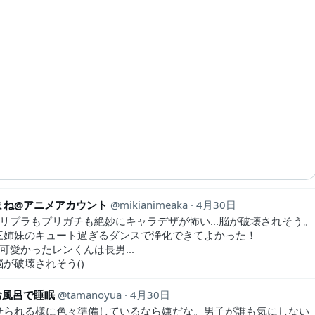
まね@アニメアカウント
mikianimeaka
4月30日
プリプラもプリガチも絶妙にキャラデザが怖い...脳が破壊されそう。
三姉妹のキュート過ぎるダンスで浄化できてよかった！
可愛かったレンくんは長男...
が破壊されそう()
お風呂で睡眠
tamanoyua
4月30日
せられる様に色々準備しているなら嫌だな。男子が誰も気にしない