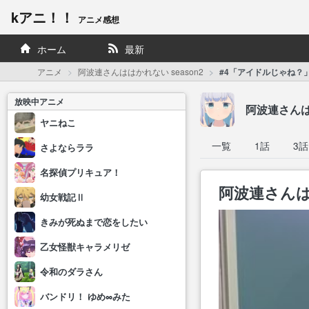
kアニ！！
アニメ感想
ホーム
最新
アニメ
阿波連さんははかれない season2
#4「アイドルじゃね？
放映中アニメ
阿波連さんはは
ヤニねこ
一覧
1話
3話
さよならララ
名探偵プリキュア！
阿波連さんはは
幼女戦記Ⅱ
きみが死ぬまで恋をしたい
乙女怪獣キャラメリゼ
令和のダラさん
バンドリ！ ゆめ∞みた