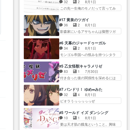
り戻し正式に探偵事務所で働き始
事でのてんやわんや。働いて大
32
2
8月1日
感想は、久しぶり… 元ゲーマー
め… ポワロ、元ネタを解説して
変… 地道に働き人と関わる日々
この先一生俺のモノだって言ってみ
なので、はちゃめちゃ楽しく作
原作に誘導するの… くれあさん
の中に愛を見いだ…
たい笑他… 1歳からの誕生日プレ
業… 糸ちゃんと源くんの距離感
の探偵としての初事件にしてち
ゼント………とは思っ… 玲夜さ
おかしいね(*´… 糸と源ははよ好
#17 黄泉のツガイ
ょ… ・急にクイズ番組が始まっ
ん柚子に18年分の誕生日プレゼン
きおうとると言わんかい！引…
36
2
8月1日
たw・妖精ウソノ… るるかの助手
ト… 柚子は鬼龍院家から初めて
ショウくんと対等に話すためにゲー
影森家にいるアサちゃんは擬態ツガ
だった？今回が初めての探偵
学校に通う事にな… プレゼント
ムをする…
イだった… アサが置かれた立場
活… 探偵じゃなかったの！？ク
攻撃ヤバすぎるwwwヴァイオ
や気持ちを汲んで熱くな… 屋敷
レアさん探偵すぎ… 突然のポア
#6 天幕のジャードゥーガル
レ… 玲夜さまサプライズの、こ
にアサはいなかった逆にガブちゃん
ロクイズは草なんよ。んで、あ
34
2
8月1日
れまでの柚子ちゃ… 玲夜から柚
はい… 影森の当主が際限なくツ
ん… 今回からついにくれあが探
モンゴル帝国への恨みを持つシタラ
子へ17年分の誕生日&を未来に…
ガイを増やせるのに… 今回はも
偵事務所の仲間に…
を信じた… 回想が淡々と語られ
「​​13歳の柚子ちゃんへ…もう中学生
うガブちゃんさんの悲鳴にも似た
るのだけどいつの間にか… オゴ
な… 梅原の人が18歳になるまで
#5 乙女怪獣キャラメリゼ
怒… ユルと戦った時から伏線が
タイの妃になってもその心は晴れ
の誕生プレゼン… なよなよした
83
1
7月30日
張られていたのが… しかしアサ
ず、モ… ドレゲネの過去、宝石
男（cv石田彰）梅ちゃんがた…
付き合った後の関係性を深めるには
は、兄様に会いたいbotだと思…
だった彼女が人になり… ドレゲ
ヒロイン… 来夢ちゃんがキング
ツガイには優しい筈のガブちゃん、
ネの過去、、辛かった、、あのジャ
コングなのいい味付けだ… ずっ
アキオの… 色々とひっかけがあ
#7 バンドリ！ ゆめ∞みた
タ… 年上旦那が良い人でも、女
とメスってて何この可愛い生物。ク
って、最終的に嫌な終わ… ゴン
32
4
8月1日
は宝石でただ笑っ… ダイルの儀
ラス… 付き合い始めたら始めた
ゾウが従える大量のツガイに何事か
ビオラうっっっっっぜ
式の神々しさたるや。一気に空
でまた違った悩みが… と一歩ず
と思…
ぇ！！！！！！！！後… あられ
気… ドレネゲの辛い過去には同
つ踏み出す黒絵ちゃん微笑ま新汰
ちゃん、僕っ子になってから取り戻
情の言葉しか…シ… 奥様に悲し
#5 ワールド イズ ダンシング
の… ツインテールが可愛いお茶
し… ビオラが悪魔すぎて気分が
い過去…萌え袖が可愛いね、と
10
1
8月1日
目な妹ちゃんです… しかも過去
悪くなってきたこ… 声優まとめ
思… ドレゲネとシタラ、2人だけ
要は天才肌の餓鬼ということ。興味
も重いんかいかつては自分に自
ました(７話まで)仲町あられ/… ビ
の同盟が結成さ…
を惹かれ… 父の観阿弥と袂を分
信… リップを塗ってらっしゃる