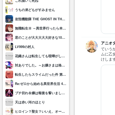
これ描いて死ね
うちの弟どもがすみません
攻殻機動隊 THE GHOST IN THE SHELL
無職転生Ⅲ ～異世界行ったら本気だす～
君のことが大大大大大好きな100人の彼女(第3期)
アニオ
LV999の村人
ていう
ムに乙
花織さんは転生しても喧嘩がしたい
けしま
対ありでした。～お嬢さまは格闘ゲームなんてしない～
転生したらスライムだった件 第4期
Re:ゼロから始める異世界生活 4th season
ブチ切れ令嬢は報復を誓いました。 ～魔導書の力で祖国を叩き潰します～
天は赤い河のほとり
ヒロイン？聖女？いいえ、オールワークスメイドです(誇)！