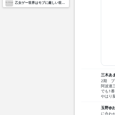
乙女ゲー世界はモブに厳しい世界です2
三木あ
2期 
阿波連
でも1番
やはり脳
玉野@
に合わ