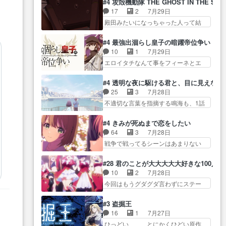
に・ベリルはミュ… おっさんの
#4 攻殻機動隊 THE GHOST IN THE SHE
全… 第４話をU-NEXTで視聴しま
グを更新しました!!宜しければ、是
親となるとお爺ちゃんだよね孫
17
2
7月29日
した。視聴… スマホを買うた
非… 計画通りにはいかないね笑
扱… ・ベリル、実家に帰ること
殿田みたいになっちゃった人って結
め、都心で待ち合わせをした…
やり遂げた(ほぼ… 今回もターニ
に・ベリルはミュ…
構会社に… バトーがカッコいい
OP曲きっかけで見始めてたけどなん
ャに不都合なことがあったり
と思ってたら、トグサが… あの
だかん… いきなりシリアス展開
#4 最強出涸らし皇子の暗躍帝位争い
し… 白髪の男性が語った家族を
見た目もうただのロボでしかないん
ぶち込んでくるじゃん… 春希の
10
1
7月29日
失った喪無感が、… 連邦に対し
だよ… 俺らの汗拭きそりゃいや
家庭事情は複雑。食事とか隼人が親
エロイタチなんて事をフィーネとエ
て有利な講話条件を引き出すた
だろwwバトー＆ト… イノセンス
身…
リーにア… アルも気付かなかっ
め… コンコルド効果に油を注ぐ
の元となった回だけど、ガイノ
た事を…フィーネは自分… モン
ターニャの勝利軍… 犠牲を払っ
#4 透明な夜に駆ける君と、目に見えない
イ… アダム・リンクやジェイム
スターを呼ぶ笛？黒幕は狩猟祭とは
ても良いならお前たちが前線へ
25
3
7月28日
スン(教授)型サ… アンドロイドも
関係… 平凡な少女に見える眼鏡w
行… 戦闘がアッサリし過ぎじゃ
不適切な言葉を指摘する鳴海も、1話
おっさんの汗を拭くのは嫌や…
眼鏡属性は持ち合… 神アニメ、
ない？戦争がメイ…
では冬… かけると鳴海のやり取
押井守監督のイノセンスの土台にな
ケテーイ！「騎士狩猟祭、前夜
り微笑ましいw良い奴… どう接し
ったエピ… コミカルなのにも慣
#4 きみが死ぬまで恋をしたい
の… フィーネがアルノルトに活
ていいのかわからず戸惑うかける
れてきました。１話でし… ロボ
64
3
7月28日
躍してもらいたが… 第４話を
も… 盲目だと相手の表情も分か
ットの反乱は今となっては良くある
戦争で戦ってるシーンはあまりない
ABEMAで視聴しました。視聴
らないからどう思… 今期のバッ
話し…
とはいえ… 前回までにあまり見
に… 第４話、アルとフィーネの
クナンバーみたいなOPアニメ。
れなかったようなシーナ… ミミ
２度目のデート出… マジできな
#28 君のことが大大大大大好きな100人の
… 初デートで冬月を笑わせよう
の存在で揺らぐ14クラス約束された
臭いぞ帝位争い。姉からの刺客
10
2
7月28日
とする姿も冬月… 特に大きな事
死… ミミの秘密をあっさり受け
を… ふぃーねと町の様子を見に
今回はもうグダグダ言わずにステー
件やイベントが起きるでもな
入れたのは拍子抜… 蘇生魔法っ
行ったら町中で窃…
ジを見た… 君のことが大大大大
く… 初デートで冬月を笑わせよ
て下衆い国なら進退窮まったら
大好きな１００人の彼女… 100カ
うとする姿も冬月… 3話までは主
#3 盗掘王
手… 蘇生魔法ヤバイけどミミい
ノ版ラブライブ！？こういうのは
人公がどうでもいいことでず
16
1
7月27日
なかったら詰んで… アニメオタ
人… 俺、みんなのレッスン動画
っ… 花火購入に浅草へ…行き当
ひっどい、、、とにかくひどい原作
クあるある：作中に花が登場す