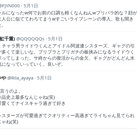
FJYN000
5月1日
ャルになったw何でお前の口調も軽くなんねんwプリパラ的な？顔
主人公に似ててわろてまうwすごいライブシーンの導入。歌も聞き
た。
旧虹千重)
QQQQQQs
5月1日
on2 チャラ男ライドウくんとアイドル阿波連シスターズ、ギャグの引
が多くて楽しいな。プリプラとプリガチの板挟みになるライドウく
ボってしまった。サ終からの復活からの金欠、ギャグがどんどん水
流になっていっていく。良いぞ。
やや
Rila_ayaya
5月1日
”言うのよ。
作品史上最多なんじゃね(笑)
可愛くてナイスキャラ過ぎて好き
シスターズが可愛過ぎてクオリティー高過ぎてライちゃん見てられ
ゃね(笑)