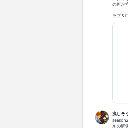
の何か
ラブ＆
流しそ
seas
ルの解