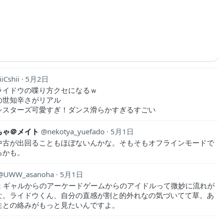
iiCshii
5月2日
ライドウの喋り方クセになるｗ
の世知辛さがリアル
シスターズ可愛すぎ！ダンス滑らかすぎるすごい
ちゃ＠メイト
nekotya_yuefado
5月1日
中古が出回ることもほぼないんかな。そもそもオフラインモードで
るかも。
UWW_asanoha
5月1日
on2 ギャルからのアーケードゲームからのアイドルって微妙に流れが
な。ライドウくん、自分の直感が割と的外れなの気づいてて草。あ
生との絡みがもっと見たいんですよ。