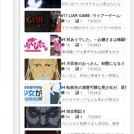
生産… ここうっすら思ったこと
この作品は近年稀に見るおっさんキ
EDに出ていたダラさん人形はなんな
子やーん総務課長と娘の女子…
ズバリ言ってくれて… おかし
ャラの充…
んだと… 『ダラさんと呼ぶ者が
これがこの世界の仕組みか‥Lv200帯
い、さわやかだ 世話好きの陰に支
生まれた日』をダラさ… 陰惨な
の… そのために役割を超越する
#17 LIAR GAME -ライアーゲーム-
配… ヤクねこのクワガタ取りの
過去がきっちり現代に継承されてい
者の出現させるた… アリスのお
10
1
7月30日
話見て切なくなっ… 普段は選別
る… ダラさんと姉弟の母との出
陰で他の勇者達も共闘してくれ魔…
ドラマ2期のボイスレコーダーや自白
された4～600レスを2,30… 隠し
会いの話やはりダ… ダラさんの
ゲーム… ヨコヤは人間の弱い所
方が密売人のそれww唐突な作画力の
過去話も佳境…げに恐ろしいは
をつくのが抜群に上手… 昼の国
正… なんか今日はかなり一瞬で
#4 対ありでした。～お嬢さまは格闘ゲ
人… 第５話感想：２人の過剰な
の奴らも馬鹿が多いが、夜の国も同
終わっちまったっ… 先週と比べ
16
1
7月28日
貢ぎ物?の礼とし… 第５話感想：
じ… ご視聴ありがとうございま
てまだまともに見えた。4話は過…
勉強嫌いでも集中すれば結果を出せ
姉のお誕生会にダラさんを招
した来週もよろし… 握った◯治
る美緒が… 毎晩スト６対戦を楽
待… 部分的に時系列が4話と入れ
郎（中の人的に）仲間であるプ
しむ４人。だが、期末試… どん
替わってるのね… こんなデカイ
#4 片田舎のおっさん、剣聖になるⅡ
レ… ヨコヤの頭の回転の速さと
なゲームも相手が強すぎるとやる気
のどうやって運ぶんだよ！？
18
2
7月30日
人間の心理を利用… 夜の国のヨ
無く… テーマ：テスト勉強と大
姉… ダラさん、人型形態にもな
おっさん、田舎に帰省する！時期も
コヤ支配がますますひどく……。
会感想は、美緒がテ… すげーー
れるんか!?w髪…
時期だし… じいさん、ベリル、
… ヨコヤは飴と鞭で夜の国の独
ーーーーーーー良い……。女性声
副団長、年長者が強い順… 底知
裁支配を強化、… やはりヨコヤ
#4 転校先の清楚可憐な美少女が、昔男
優… 深夜の格ゲー対戦よりテス
れない爺さんには夢が詰まってると
いいですね。昼の国が勝てる
10
1
7月29日
トの方がよっぽど… 真剣に授業
思う… クルニ、ヘンブリッツ、
流… 役で出演いたしました。次
カラオケ行ってなんも歌わず帰るの
を受けて、夜は珠樹の部屋で格
ミュイと一緒におっ… 帰省、お
回も緊張が止まり…
かよハン… 春希ちゃんの私服、
ゲ… 来たる定期テストに向けて
供ヒロインはクルニ。順番的には
めっちゃ可愛いぞ！！！… どう
勉強会！美緒ちゃ… 受験勉強と
#4 幼女戦記Ⅱ
確… 父親から手紙が来た。サー
やらあの女優さんが春希のお母さん
戦闘の2択なら戦闘を選ぶ娘w
84
4
7月29日
ベルボアの退治の… ここでヘン
のよ… 春希ちゃん姫ちゃんに野
美… 勉強嫌いでバトルを選ぶっ
コンコルド効果でまた泥沼化。無茶
ブリッツくんが同行するのが変
菜の子も凄え可愛い… 隼人くん
て、ひぐらしの沙…
振りに奇… ルーデルドルフ中将
で… ・ベリル、実家に帰ること
のスマホを買いに行ってたけど完
自らが行う煙草と葉巻は… ブロ