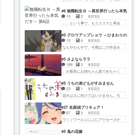
たねぇ…OPとE… 余計な物は描
ね…
た… 最初の障害ゴーレムを全員
ツ… 「お腹冷えちゃわない？
かず白く靄がかった小春ちゃ
で力を合わせて倒… アリアはホ
佐々木さんの優しさ… 先行で見
#6 無職転生Ⅲ ～異世界行ったら本気だ
ん… 光も感じない完全な盲目な
ントスピカが大好きだよね。ツ
た時より2人のやり取りに癒しを
15
2
8月3日
んやね…おめかし… 母役に能登
ン… 一等級ポテンシャルのアリ
感… ABEMA版の7〜8話佐々木が
」、という事で、もうエリスと再会
さんって禁じ手使ってきたー！
アちゃん可愛くて… そういや、
実年齢以上…
か？っと… サラの再登場によっ
E… 今回は小春視点も描かれてい
アリアは能力は最上級のくせに、
てルーデウスの成長が確… 人間
て良かった本当… 股に海豚を挟
#5 グロウアップショウ ～ひまわりのサ
… とうとうアリアと直接競う場
関係の清算が粛々と進められている
み水上バスでの会話を反芻…
15
4
8月3日
がきたこれまで… 毎度ながらの
サラ… サラとの関係に対して完
恋… OPEDとも無人バージョンか
なんやかんやで、今期はこの作品を
スピカの顔面芸推しのハナち
全に「昔の女」とし… ルーシー
ら主人公２人…
一番推し… 時給50円じゃ借金は
ゃ… クソレビュータリスマン趣
にデレるルディが完全に親バカで
減らない(^_^;サ… 葵ちゃん可愛
味ダダ漏れで好き… 期末試験が
#5 さよならララ
微… サラとは会ってほしいちゃ
すぎるな楠木ともりちゃんの
始まろうとしておりスピカは対
189
3
8月2日
んとした別れ方し… サラは未練0
ね… デフォルメされた表情が特
策… 能力鑑定胸像タリスマン氏
」が最高にお姉ちゃん面でめちゃく
だと言っていたけど人の気持
に多かったのが印… 葵＆茜の回
容姿も評価してし…
ちゃかわ… さすがに割れた窓ガ
ち… 実は結構好きなキャラモヤ
も良きでした。あの証拠写真、
ラスの弁償は求められた… 逡巡
モヤする別れ方だ… 役で出演さ
#5 うちの弟どもがすみません
ひ… 互いが互いのことを想って
を振り切ってみんなに謝ったララの
せていただきました！よろしく
23
1
8月2日
いるのにすれ違っ… 第５話をｄ
思い… 仕事に馴染めない辺り観
お… 毎クールメインヒロインを
花火は人に向けてはいけません。引
アニメストアで視聴しました。
ていて苦しいところ… ララちゃ
好きになっちゃう…
きこもり… 糸はまだ柊の顔も見
視… 葵ちゃんに〝瑞佳ちゃんと
んの事情はもう少し皆に話して良
たことなかったっけ！1… ってお
練習したい〟と言… 本当この作
#27 名探偵プリキュア！
い… ララと茉里とで初のアルバ
名前を見たんだけどあの中村大樹さ
品は「キャラ」を活かすのがう
87
3
8月2日
イト。七転八倒し… 労働するプ
ん… 糸ちゃんカッケー、色んな
ま… みずかちゃんの介入で双子
ウソノワールぷにぷにアゲセーヌか
リンセスえらい。プリンセスの
意味でwゲームが… 姉から性的興
の仲にヒビが………
わよ!!… 順当にマコトジュエルの
精… アンデケン行ってケーキ食
奮覚えてないよね？なんて言
争奪戦をやったと。… 記憶を取
べて、帰りにカメ… ララが働く
#5 鬼の花嫁
わ… テーマ：引きこもりの理由