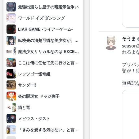
最強出涸らし皇子の暗躍帝位争い
ワールド イズ ダンシング
LIAR GAME -ライアーゲーム-
そうま
転校先の清楚可憐な美少女が、昔男子と思って一緒に遊んだ幼馴染だった件
seas
魔法少女リリカルなのは EXCEEDS Gun Blaze Vengeance
れるよ
ここは俺に任せて先に行けと言ってから10年がたったら伝説になっていた。
プリパ
顎が！
レッツゴー怪奇組
無慈悲
サンダー3
炎の闘球女 ドッジ弾子
猫と竜
メビウス・ダスト
「きみを愛する気はない」と言った次期公爵様がなぜか溺愛してきます