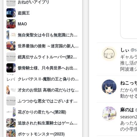
おねがいアイプリ
盗掘王
MAO
無自覚聖女は今日も無意識に力を垂れ流す
世界最強の後衛 ～迷宮国の新人探索者～
しぃ
s
ギャル
鎧真伝サムライトルーパー(第2クール)
推し活
骸骨騎士様、只今異世界へお出掛け中Ⅱ
阿波連
クレバテスⅡ-魔獣の王と偽りの勇者伝承-
ねこっ
だから
才女のお世話 高嶺の花だらけな名門校で、学院一のお嬢様(生活能力皆無)を陰ながらお世話することになりました
動かせ
ふつつかな悪女ではございますが～雛宮蝶鼠とりかえ伝～
麻のは
花ざかりの君たちへ(第2期)
seas
あった
追放された転生重騎士はゲーム知識で無双する
の小学
ポケットモンスター(2023)