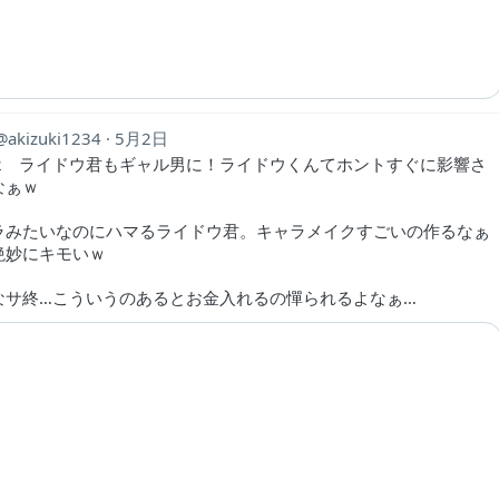
akizuki1234
5月2日
on2 ライドウ君もギャル男に！ライドウくんてホントすぐに影響さ
なぁｗ
ラみたいなのにハマるライドウ君。キャラメイクすごいの作るなぁ
絶妙にキモいｗ
なサ終…こういうのあるとお金入れるの憚られるよなぁ…