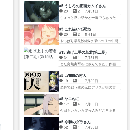
オラの策略がバッチリ嵌って最高
かった？鬼夜叉が田楽の… 猿楽
からかしらお顔が… 黒絵「怪獣
#5 うしろの正面カムイさん
wwwこ… 自信あれば評価なんて
の鬼夜叉と田楽の増次郎。小さない
に憧れるのはいいけど自分自身
23
2
7月31日
が
気にしないし、充実し… ・バー
ざこ… 着眼点は良くとも、先鋭
が… 素の自分はどちらなのかは
ちょっと良い話かと一瞬でも思った
チャルだけど、みゅーたいぷ初ライ
的すぎるのか。芸能… 鬼夜叉は
まだ不明だが見せ…
私が間違… ろくろ首さんも油舐
ブ… OPこんなんだっけ？と思っ
石也と共に観世座をあとにし、三
めてなかった？白雪碧さ… 今日
たら歌唱シーン… の、らいぶシ
#5 これ描いて死ね
条… 観世座を離れ、三条坊門御
も1日お疲れ様でした～───昨晩～
ーン＿!!­­--­­--­… それだけでええや
20
2
8月1日
所で日々を送る鬼… 「お前(鬼夜
今… 幼女に拾われたお市ちゃん
ん！！しかし、ビオラが仕…
やっぱり早見沙織&水瀬いのりの中間
叉)が凄いのではなく客が凄い…
の恩返し。化け猫… 役にて出演
層は上… あれ光って漫研入るこ
田楽と猿楽の獅子舞勝負。鬼夜叉は
させていただきました。ジョア
とになってたんだっけ… 登場人
猫の動き… 登場人物の我が強
#15 逃げ上手の若君(第二期)
ン… トイ・ストーリーみたいな
物が増えてわいわいしたところが好
い。新しい獅子舞に拘って… 第
34
1
7月31日
始まり。流石に除… 猫相手にな
き… 初コミティアで２０冊刷り
５話をprimevideoで視聴しまし…
また突然実写をはさんできた。作画
んでそんなに…と思ったらそう
は妥当だよね。俺… 藤森さんの
リソース… やるべきことが逃げ
い… いつもと違って少し良い話
ママ向けの漫画で、また涙腺
る事と分かると水を得た… 30歳
化け猫は油が好物… 今回はあか
#5 LV999の村人
が⋯… 〜漫画に「想い」をこめ
まで童貞だと魔法使いになれるとい
やし1体のみで15分。金持ちの…
19
1
7月30日
よう｣娘に漫画であ… 何回この作
う… こっちの諏訪の三大将もま
今更だけど霊が性行為で祓えること
単身で戦う鏡の元にアリスが街の冒
品に泣かされるのだろう。光が
たクセが強いw色… 頼重が完全に
は何とな…
険者率い… 鏡浩二はゲーム世界
藤… ホテル泊まってコミティア
ブレーンだよね毎回敵キャラ
に飲み込まれた転生者と… みん
っていいなあ。同… コミティア
#5 ヤニねこ
が… 弧次郎「欲を我慢して強く
なががんばってくれたアリスの父ち
参加のしおりを徹夜で作る先生
171
4
7月30日
なれるなら大飯食… 変化球な演
ゃん… 成長限界が999である村人
(… お母さん、娘にあんな漫画描
今回もいろいろ突っ込みどころある
出も交えながらの状況説明が本
と定めた上位存… 大規模バトル
かれたら泣いち…
回だった… ヤクのクワガタ取り
当… LOで参加させていただきま
シーンなのに会話してばっか
の話が尋常じゃない雰囲… 妹子
した！最終的に… この高らかな
#5 令和のダラさん
り… やっぱり勇者より強かった
ちゃんの恋愛話をしたり、タバコを
DT宣言、合田一人に通じるも…
52
4
7月30日
か笑統率力LV9… 普通の人間の親