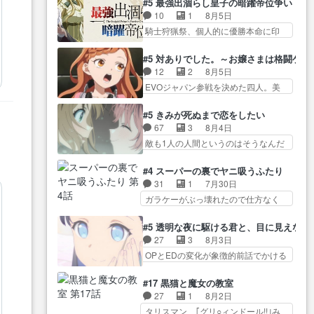
が暴れてると聞い… ちょっと年
#5 最強出涸らし皇子の暗躍帝位争い
が… “貧乏籤百連無料ガチャ”100
コマだいぶ理性持ち始めた。この世
齢の事を言いすぎとゆーか言い
10
1
8月5日
連でも1回… 2期入ってから地味
界の… 原作読んだのもう何年も
訳… ベリルの母もやはり只者じ
騎士狩猟祭、個人的に優勝本命に印
だよね。ただでさえ幼女… 「餌
前なのに、覚えてる… コイルの
ゃなかったかベリ…
を付けた… 細かい設定を考える
になってもらわねばならぬ」って言
汚職を突き止めるべくバトーの指
のが面倒な時は古代魔法… エル
葉に… ゼートゥーア左遷によっ
#5 対ありでした。～お嬢さまは格闘ゲ
導… やまとん1号はどこの部分で
ナがチートすぎる笑アルは最初から
て参謀本部の連携が… 緊張感あ
12
2
8月5日
使うのだろう？… 日本とロシア
自分… プラネット・ウィズ展開
る戦闘描写とギャグ今週の『有能
EVOジャパン参戦を決めた四人。美
が絡む政治の話かつ色々な用
アツいな「騎士狩猟… 麦茶どこ
な…
緒の母… この作品に唯一足りな
語… 第５話をprimevideoで視聴
ろかタイトル通り麦茶の出涸らし
いと思ってた(無くて… 見た目は
しまし… 前回同様『イノセン
#5 きみが死ぬまで恋をしたい
ぐ… 第５話をABEMAで視聴しま
気品溢れてるのに中身は…美緒マ
ス』を含む押井・神山版… 第５
67
3
8月4日
した。視聴に… 復讐に燃える吸
マ… テーマ：格ゲー大会に行く
話「EPISODEラストの母親の気持…
敵も1人の人間というのはそうなんだ
血鬼兄弟の弟ですいいキャラ…
には？感想は、美… 大会を前に
けど状… もう着れないからって
クリスタ皇女が“萌え”なのでこの娘が
格ゲー熱が高まる一方、百合の
どういう意味だろうな… ミミを
皇帝… ウサギ好きそうな王女殿
#4 スーパーの裏でヤニ吸うふたり
本… 東京で開催される格ゲー大
人間に戻して欲しいでも自分達が代
下がかわいい。幼馴… ついに始
31
1
7月30日
会に参加すること… Japanに向け
わ… ご視聴ありがとうございま
まった狩猟祭。エルナの活躍で上
ガラケーがぶっ壊れたので仕方なく
て外泊届にサインをもらっ… 長
した見るたびに切… 誰かと思っ
位…
スマホに… 佐々木さんとは同い
崎から大会のために東京へ!/でも観光
たらちゅー先輩か。しれっと相
年くらいに思ってたけど… やは
よ… 旅の支度全部やってくれる
#5 透明な夜に駆ける君と、目に見えない
方… 第５話感想：コ□した相手に
り出オチ感が否めず、エピソードの
先輩、なんだかん… 第５話をｄ
27
3
8月3日
も家族や…､戦… つらい回だ……
打率… 田山さんが佐々木さんに
アニメストアで視聴しました。視…
OPとEDの変化が象徴的前話でかける
つらすぎる……。エスタ先輩…
沼っていく…こんな… 佐々木さ
には… 小春の透明なモヤのかか
今週のシーナとミミも可愛かった2人
ん、腕フェチなんですね笑最近ま
った世界。どんな女… そうか、
の関係… 確かに相手にも家族や
#17 黒猫と魔女の教室
じ… 佐々木がガラケーからスマ
こんな風に見えてるのかぁ。かけ
大切な人はいるけど、… 白シャ
27
1
8月2日
ホに変えるって、… もうドラマ
る… 完全な両片思いになりまし
ツが作業着みたいなもんなんですか
タリスマン、｢グリ○ィンドール!!｣み
版孤独のグルメファンコンテン