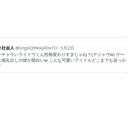
タ社会人
UrgGQth6xj4Dv1O
5月2日
かチャラいライドウくん性格変わりすぎじゃね？(デジャヴw) ゲー
女感丸出しの彼が面白いw こんな可愛いアイドルどこまでも追っか
す