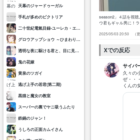
天幕のジャードゥーガル
season2」４話
手札が多めのビクトリア
ウ君もギャル男に！
二十世紀電氣目録-ユーレカ・エヴリカ-
ら中古が出回ること
2025/05/03 20:50
にギャルになったw
グロウアップショウ ～ひまわりのサーカス団～
回“尻”言うのよ。ア
Xでの反応
透明な夜に駆ける君と、目に見えない恋をした。
鬼の花嫁
サイバ
久々の
黄泉のツガイ
ぜ・・
逃げ上手の若君(第二期)
くんの
黒猫と魔女の教室
スーパーの裏でヤニ吸うふたり
鉄鍋のジャン！
うしろの正面カムイさん