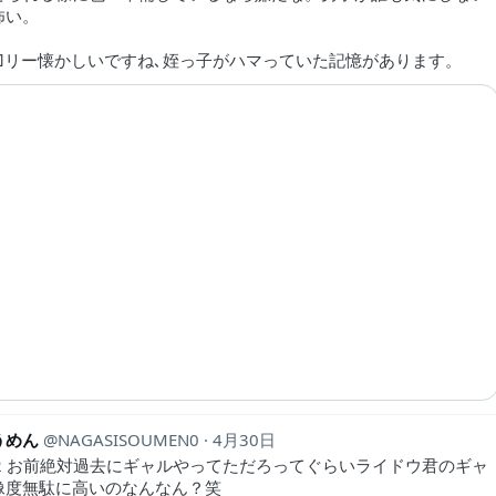
怖い。
□リー懐かしいですね､姪っ子がハマっていた記憶があります。
うめん
NAGASISOUMEN0
4月30日
on2 お前絶対過去にギャルやってただろってぐらいライドウ君のギャ
像度無駄に高いのなんなん？笑