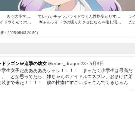
を視聴。 久々の小学… ていうかチャラいライドウくん性格変わりす… ラ
ライドウくんてホ… ギャルライドウの喋り方クセになるｗ推し活… だ
もほぼないんかな。… ギャルからのアーケードゲームからのアイド… 
2025/05/03 20:50
何でお前の口調も軽く… チャラ男ライドウくんとアイドル阿波連シス…
ニメ作品史上最多な… プリプラもプリガチも絶妙にキャラデザが怖…
ードラゴン＠進撃の幼女
cyber_dragon28
5月3日
小学生女子だあああああッッッ！！！！ まったく小学生は最高だ
・。 とか思ってたら、妹ちゃんのアイドルコスプレ、おまけに弟
女装まで来た！！！！ 僕の性癖にすごいぶっこんでくるじゃん