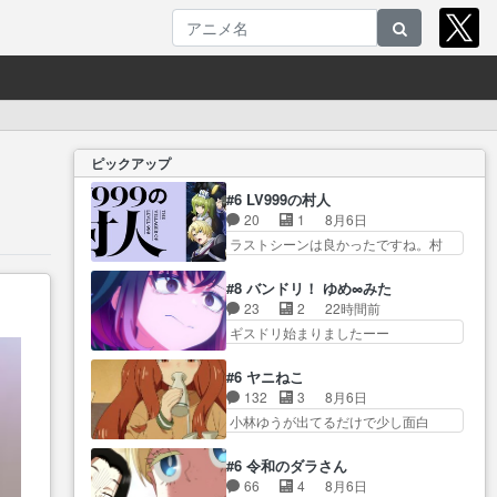
ピックアップ
#6 LV999の村人
20
1
8月6日
ラストシーンは良かったですね。村
人が故に… 村人のレベル上げは
鬼モードフィンガーシリ… アリ
#8 バンドリ！ ゆめ∞みた
スと10年後に結婚の約束をした鏡ず
23
2
22時間前
っ… カジノスタッフ募集するも
ギスドリ始まりましたーー
集まらない更に追… 王命でクル
ー！！！！ユノ、… 都子さんが
ルの監視をすることになったデ
めっちゃ情緒不安定になってて
#6 ヤニねこ
ビ… 最強の村人・鏡との出会い
怖… 超回復を見守っていかない
132
3
8月6日
で少しは変わった… やはり何か
と、ですね！！み… 開幕聞き取
小林ゆうが出てるだけで少し面白
悲しい過去がありそうな。鏡の
りスタッフに定治いなかった？
い。なお内… 達郎が獣人に
も… パルナの魔族への恨みは根
ま… ののちゃんのお手当てはお
◯◯◯される強制百合を期待
深そうやね姫を舐… 新キャラが
#6 令和のダラさん
節介だったりする… ビオラの立
し… ヒグマドンってなんな
登場早々変態扱いされてる件。
66
4
8月6日
ち回り害悪すぎるお近づきの印