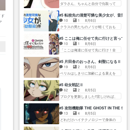
ん！？人見知りっぽい… なんな
タ… まだまだお元気そうなお声
ダラさん、ちゃんと自分で仇取って
が… ・律っちゃん明るくなった
ら下ネタ0じゃなかったかこんな回
で……不意打ち過…
たんだね… ワイが必死でケロロ
ね♪・メンバーの… 一難去ってま
が… 他のエピソードに対してマ
じゃないのよケロロじゃ… ロボ
た一難、律がビオラの呪縛か
#5 転校先の清楚可憐な美少女が、昔男
イド
イルドな回だった… 今回はだい
ットに憧れてビーム撃ちたいと…そ
ら… 「私はあなたが嫌いなんで
10
1
8月6日
か
ぶある程度抑えてる？w感じな
うい… 余りにも凄惨なダラさん
す」「バンドやめ… 何が起きて
急
クラスの男たちのノリが軽くておも
気… アルねこ、そうはならんや
の過去ダラさんの６… 過去編は
いるのか！？次週、みゅーたいぷ…
 何
ろい春希… 沙紀は隼人への片思
ろ映画のワンシー… さっきまで
これで一区切りかなギャグも面白
いを拗らせているタイプ… みな
生きていたゴキブリ死んでる
#5 ここは俺に任せて先に行けと言ってか
い… ガンガガン♪薫がなんかしっ
もちゃんが透けブラしててびっくり
GP… アルねこ危険ですよね。健
10
1
8月6日
かり歌ってロマ… 姉巫女の誤
して… レベルのキャラが登場。
康的な面で··江… 酔い潰れ行き着
「ここは俺達に任せて先に行け！全
算、クソみたいな嫉妬の末路よ。
相変わらず顔や体の… 隼人が春
いた江ノ島で、朝日を眺めな…
員いい奴… 過去、あとを託した
… 私、そんなに日頃からガンガ
希の級友を巻き込んだイジりに動
ロックが今、2人にあと… 木下鈴
ン言うてないで… このアニメは
#5 片田舎のおっさん、剣聖になるⅡ
じ… 第５話をU-NEXTで視聴しま
奈（@0suzuna0）が【マリー…
どこに行くのだろう、面白す
19
2
8月6日
した。視聴… ラブコメで天然ジ
村ごと乗っ取られてたら流石に気付
ぎ… 姉のした事はただ単に一族
ベリルはしきりに加齢による衰えを
ゴロというかナチュラルヒ… み
かないか… 《漫画版少し読んだ
を絶滅させただけ…
口にする… 重ねた歳のせいにし
なもと仲良く話す隼人を見てなぜか
ことある》エリックとゴ… ロッ
ていた限界を超えて命の… いい
不安に… 無理なダイエットは禁
#5 幼女戦記Ⅱ
クは敵に容赦無くブスっといくから
んじゃないですか。魔物の群を発見
物だけど、なかなか結… 「これ
62
2
8月5日
気持… 勇者パーティー再結成し
した… アマプラにて視聴終わ
からもお手入れ、がんばりゅ」あり
ブログを更新しました!!宜しければ、
て先にいけで激アツ… 爆縮、幻
り！サーベルボア討伐… を言い
が…
是非… 少しでもマシな負け方を
覚、主人公結構エグいことするよ
訳にしたくないものですねwボア狩
選んだゼートゥーア… ゼートゥ
な… ねぇ猫耳ガール、敵の根城
#5 攻殻機動隊 THE GHOST IN THE SHE
り… 先生としてのベリルが好き
ーアの唯一の手駒が強すぎる笑あ
に乗り込む事を同… 世もや替え
13
4
8月5日
だけど、今回みた… 4人だけでサ
お… 私にとって完全にご褒美回
が利くと復活Pとは？！もう来週…
どれだけハイテクノロジーで身体の
ーベルボアを狩りに行く。野
ゼー様の葉巻シー… やはりター
価値がフ… ジャミングも伏線に
営… ・実家周辺でサーベルボア
ニャが後方指揮だと展開に迫力
なるかと思った回想シー… フチ