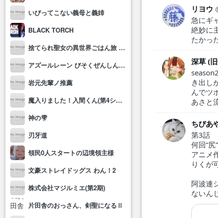
リヨウ
いびってこない義母と義姉
急にギ
絶妙に
BLACK TORCH
たかっ
捨てられ聖女の異世界ごはん旅 隠れスキルでキャンピングカーを召喚しました
深草 (
アズールレーン びそくぜんしんっ！にっ!!
seas
き出し
岩元先輩ノ推薦
んでツ
魔入りました！入間くん(第4シリーズ)
あさと
神の雫
ちびあ
第3話
刃牙道
何回“尻
領民0人スタートの辺境領主様
アニメ
りくが
文豪ストレイドッグス わん！2
阿波連
株式会社マジルミエ(第2期)
ないんじ
片田舎のおっさん、剣聖になるⅡ