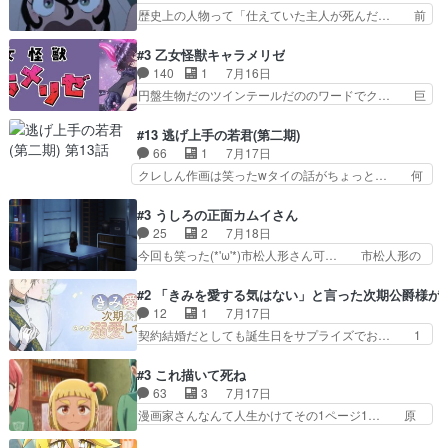
人になりたいのに、犬がそっと寄り… ダンジが
歴史上の人物って「仕えていた主人が死んだ… 前
尽に虐げられ、我慢を強い…
「俺は側にいる」と言ってくれた幼… 偽りだけで
提の違いはあれどファーティマに買われ寵… 侵略
は語れない友情だからこそ切なか… 今まで頼れる
した側にも人としての温かい暮らしがあ… ソルコ
#3 乙女怪獣キャラメリゼ
存在だったからこそ真実が重く… これまで積み重
クタニは本を奪うために起こった悲劇… 原論はあ
140
1
7月16日
ねてきた信頼があるからこそ… 一瞬スタッフのユ
なた達には当たり前でも私達には始… 周りの同胞
円盤生物だのツインテールだののワードでク… 巨
ーモア全開爆笑シーンが普…
がモンゴルの暮らしに慣れていく… 「肉の味を
大化した後に川へ入って小さく戻る。川に… 毎回
『血抜きしてあるからおいしい』… オープニング
クロたんのちょっとしたサービスカット… 面白い
#13 逃げ上手の若君(第二期)
になんか既視感を覚えるけどな… ソルコクタニが
設定の作品だね。夢の国デート回は怪… 結構評判
66
1
7月17日
憎むべき人であり、かつての… ラストの展開でぞ
になってたので見てみたけど、評判… 今時初デー
クレしん作画は笑ったwタイの話がちょっと… 何
くっとした。そういう方向…
トでそのチョイスは一発アウトだ… 結構、少女マ
で随所に実写入れるの？あと敵の顔芸は頼… 実写
ンガ的にシリアスな展開なのだ… 遊園地デート、
の講談から始まり途中も実写演出入った… 相変わ
#3 うしろの正面カムイさん
お互いの誤解が解けてよかっ… 円盤購入を検討し
らずコミカルなKAMAKURA良く… 動画検査させ
25
2
7月18日
始めるくらい最高だったな… 1人のjkとして普通
ていただきました！待ちに待っ… 1期目の導入も
今回も笑った(*'ω'*)市松人形さん可… 市松人形の
に生きたいのにそれを…
だけれどもぉ2期目の導入も… 観てたらいつの間
お市ちゃん登場。普通に昇天させ… 90年代の氏
にか終わってたwそれにし… Aパートでは逃若
の仕事を思わせるケレン味作画… あいかわらず杉
#2 「きみを愛する気はない」と言った次期公爵様が
党、Bパートでは庇番衆。… 故郷は遠きにありて
田さんのアドリブっぽいなに… ギャグもいいし作
12
1
7月17日
思ふものそれは時行の鎌… というただの日常回か
画も綺麗このシーンは原作… 呪いの人形は仲間に
契約結婚だとしても誕生日をサプライズでお… 1
と思いきや、そこから…
なるの怪奇組とのネタ被… 呪いの人形、人形相手
話目のキラキラなユリウス様にそう言えば… いろ
に除霊出来るん？。w… ショートアニメならでは
いろあったんだな。奥様の心が彼の心を… 政略結
#3 これ描いて死ね
のテンポの良さが光… 呪いの人形ドジっ子すぎる
婚による妬みから色んな嫌がらせを受… 【今夜の
63
3
7月17日
しかも仲間になる… 呪いの人形がビビっとるぞ。
アニメAは…】前向き没落令嬢×こ… マウントに
漫画家さんなんて人生かけてその1ページ1… 原
今回あんまりエ…
気付かない素直な主人公大丈夫か… もうユリウス
作も読み始めたらアニメでの物語の再構築… 前向
の保護者みたい笑マウントに全… 次期公爵夫人が