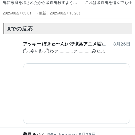
鬼に家庭を壊されたから吸血鬼殺すよう… これは吸血鬼を憎んでも仕
方がないな…。ナ… 親父がすでに吸血鬼かよ。吸血鬼ハンター
2025/08/27 03:01
2025/08/27 15:20
沢… 山梨のワイン美味しすぎてボトル7/10く… 対比と変化、素晴
らしい構成力2時間ぐらい… 親父が吸血鬼に入れ上げた根拠弱くねえ
か？… あんなに仲が良かったのに…すぐそこに幸せ… 10年前、ナ
Xでの反応
ズナは目代キョウコと親しくな…
アッキー ぽきゅ〜ん(パチ垢&アニメ垢)時々､スイーツ垢
8月26日
(՞⸝⸝o̴̶̷̥᷅ ⌑ o̴̶̷̥᷅⸝⸝՞)わァ…………ァ…………みたよ
夢見るハム
RH_Journey
8月25日