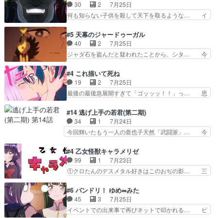
んのご両親の登場ですこの世に数多い… 玲夜のお
30
2
7月25日
www実質まどマギやんけ… しかも実質的にエク
父さんが石田彰だったことに驚きを… 主人公自分
何も知らない子供を殺して天下を取るような… イ
レールが倒したビルであ…
の立場わかって無さすぎやしまた… ヨミツガと
ワンの刀が斬った者の中にまさかの…影森… 激し
BLEACHは完全に豪華な展開… 透子ちゃん、柚
いバトル回の最後に、予想外の引きシン… これっ
#5 天幕のジャードゥーガル
子にも優しいし可愛いしこの… ユキノさんから玲
て作者が描きたいのは"ユルの物語"… デラさんの
40
2
7月25日
夜の父親の話で、そのイメ… あやかしの頂点に立
秘密がちょっとわかった回、正直… 左さんと刀持
ジャダ石を盗んだと疑われたことから、シタ… 今
つ鬼龍院家の現当主が息…
ちさんが対決♪あとどこぞのじ… 何処も彼処も言
回のシタラは表情が豊かで、モンゴルでの… だい
ってる事が全部嘘じゃ無さそ… 戦況が目まぐるし
ぶややこしいことになってたオープニン… テンポ
#4 これ描いて死ね
く動いていてずっと胸が熱… 同時視聴｜
も良いし毎話良いところで引くから全… 盟友ドレ
19
2
7月25日
DaemonsRealm｜リア… これまで騙していた東
ゲネ后との出会い。次週のドレゲネ… さて、登場
最後の最後急展開すぎて「ゴッッッ！！」っ… 思
村を捨てて新郷家に来…
人物多いけどついていけるのか私… 今回は遂にド
ってた以上にセリフとかしっかりした漫画… 今回
レゲネ登場という話彼女の在り… チャガタイ兄さ
は泣かなかった！漫画描きのハウツー回… この作
#14 逃げ上手の若君(第二期)
んがめっちゃ可愛かったなド… まさかの展開にめ
品はこういうのをズバッとキメるの上… 藤子不二
34
1
7月24日
ちゃくちゃテンション上が… チャガタイの所へ密
雄に親しんだ人にはとてもフィット… 赤福のヌル
今回輝いたもう一人の亜也子天然「武闘派」… 今
偵に行ったはずがドレゲ…
ヌルした動きとかネームを褒めら… 漫研が気にな
回は強敵小笠原貞宗と時行の対面内容盛り… 言い
って仕方ない先生がかわいい。… 漫画のノウハウ
逃れすら逃げ上手亜也子のアシストに支… そう
#4 乙女怪獣キャラメリゼ
から新たな仲間まで。本作品… 今回エンディング
か、亜也子もまだ9歳なのか‥ときゆき… 「亜也
99
1
7月23日
テーマが流れるのが早い（… この作品の世界に
子のドキドキ・大作戦！・長寿丸を一… 目玉と耳
①クロたんのデスメタル好きはこのおぢの影… 三
も、一応デジタルという概…
を相手に言葉で繰り広げる戰もノラ… 時代設定ど
石さんのキャラなんかミサトさんっぽいな… なん
うなってる笑目力が強すぎて睨ま… ときメモ画面
か好きになれんキャラだなぁ作品もイン… 相変わ
#6 バンドリ！ ゆめ∞みた
からのいらすとやは草だった。… 今回は亜也子回
らず生物学者には見えないわね響野君… 正体を知
45
3
7月25日
でしたね頼もしさと乙女らし… 貞宗、キモいギョ
らないのにどちりも肯定してくれた… 黒絵がハル
イベントでの出来事で再びネットで叩かれる… ビ
ロ目としか思ってなかった…
ゴンになっても、南を助けて大事… OPにデスボ