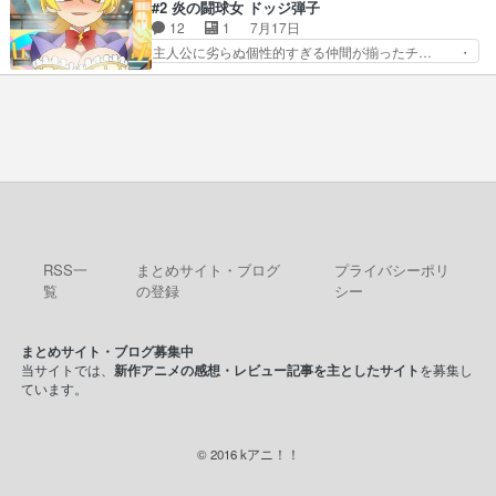
きで真っ直ぐな主人公と、拗らせに拗ら… にて、
#2 炎の闘球女 ドッジ弾子
それでいいのか？と思わない… 貴族は階級社会で
落語部長役で出演させていただきまし… すげえお
12
1
7月17日
大変だ。や、やはり同性に… 第２話をU-NEXTで
もしろかった。アバンの諸星大二郎… ◤￣￣￣￣
主人公に劣らぬ個性的すぎる仲間が揃ったチ… ・
視聴しました。視聴…
￣￣￣￣￣￣￣￣￣￣名場面アイ… メンバーと部
ショッピングモールでドッジボールするな… 颯爽
室をどうにかする為に動く安海… ウケるために色
登場!因縁のライバル!善の立ち位置で… しょーも
んなジャンル描いてどんどん… 春の南東の空のお
な…こんなもん真面目に見たらバカ… 宿命のライ
とめ座付近明るい星は20… 明るい現役の青春と
バルの襲撃に始まり、燃えるシチ… 早くもライバ
暗い過去の情念とが良い…
ルチーム。敵もなかなかに個性… があると思った
のだがほとんど覚えていない 聖アローズ学院闘球
部も登場し、魅力的なキ… やはり強敵に勝つには
特訓だよ。平仮名で呼… ライバル登場から特訓ま
で異常なテンポと異…
RSS一
まとめサイト・ブログ
プライバシーポリ
覧
の登録
シー
まとめサイト・ブログ募集中
当サイトでは、
新作アニメの感想・レビュー記事を主としたサイト
を募集し
ています。
© 2016 kアニ！！