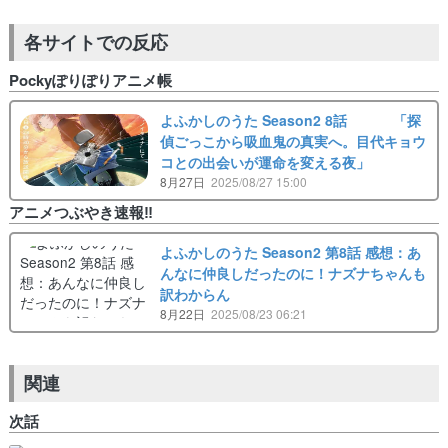
各サイトでの反応
Pockyぽりぽりアニメ帳
よふかしのうた Season2 8話 「探
偵ごっこから吸血鬼の真実へ。目代キョウ
コとの出会いが運命を変える夜」
8月27日
2025/08/27 15:00
アニメつぶやき速報‼︎
よふかしのうた Season2 第8話 感想：あ
んなに仲良しだったのに！ナズナちゃんも
訳わからん
8月22日
2025/08/23 06:21
関連
次話