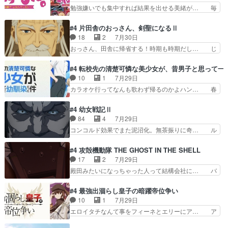
治郎（中の人的に）仲間であるプレ… ヨコヤの頭
勉強嫌いでも集中すれば結果を出せる美緒が… 毎
形態にもなれるんか!?w髪…
の回転の速さと人間の心理を利用… 夜の国のヨコ
晩スト６対戦を楽しむ４人。だが、期末試… どん
ヤ支配がますますひどく……。… ヨコヤは飴と鞭
なゲームも相手が強すぎるとやる気無く… テー
#4 片田舎のおっさん、剣聖になるⅡ
で夜の国の独裁支配を強化、… やはりヨコヤいい
マ：テスト勉強と大会感想は、美緒がテ… すげー
18
2
7月30日
ですね。昼の国が勝てる流… 役で出演いたしまし
ーーーーーーーー良い……。女性声優… 深夜の格
おっさん、田舎に帰省する！時期も時期だし… じ
た。次回も緊張が止まり…
ゲー対戦よりテストの方がよっぽど… 真剣に授業
いさん、ベリル、副団長、年長者が強い順… 底知
を受けて、夜は珠樹の部屋で格ゲ… 来たる定期テ
れない爺さんには夢が詰まってると思う… クル
#4 転校先の清楚可憐な美少女が、昔男子と思って一
ストに向けて勉強会！美緒ちゃ… 受験勉強と戦闘
ニ、ヘンブリッツ、ミュイと一緒におっ… 帰省、
10
1
7月29日
の2択なら戦闘を選ぶ娘w美… 勉強嫌いでバトル
お供ヒロインはクルニ。順番的には確… 父親から
カラオケ行ってなんも歌わず帰るのかよハン… 春
を選ぶって、ひぐらしの沙…
手紙が来た。サーベルボアの退治の… ここでヘン
希ちゃんの私服、めっちゃ可愛いぞ！！！… どう
ブリッツくんが同行するのが変で… ・ベリル、実
やらあの女優さんが春希のお母さんのよ… 春希ち
#4 幼女戦記Ⅱ
家に帰ることに・ベリルはミュ… おっさんの親と
ゃん姫ちゃんに野菜の子も凄え可愛い… 隼人くん
84
4
7月29日
なるとお爺ちゃんだよね孫扱… ・ベリル、実家に
のスマホを買いに行ってたけど完全… 第４話を
コンコルド効果でまた泥沼化。無茶振りに奇… ル
帰ることに・ベリルはミュ…
U-NEXTで視聴しました。視聴… スマホを買うた
ーデルドルフ中将自らが行う煙草と葉巻は… ブロ
め、都心で待ち合わせをした… OP曲きっかけで
グを更新しました!!宜しければ、是非… 計画通り
#4 攻殻機動隊 THE GHOST IN THE SHELL
見始めてたけどなんだかん… いきなりシリアス展
にはいかないね笑やり遂げた(ほぼ… 今回もター
17
2
7月29日
開ぶち込んでくるじゃん… 春希の家庭事情は複
ニャに不都合なことがあったりし… 白髪の男性が
殿田みたいになっちゃった人って結構会社に… バ
雑。食事とか隼人が親身…
語った家族を失った喪無感が、… 連邦に対して有
トーがカッコいいと思ってたら、トグサが… あの
利な講話条件を引き出すため… コンコルド効果に
見た目もうただのロボでしかないんだよ… 俺らの
#4 最強出涸らし皇子の暗躍帝位争い
油を注ぐターニャの勝利軍… 犠牲を払っても良い
汗拭きそりゃいやだろwwバトー＆ト… イノセン
10
1
7月29日
ならお前たちが前線へ行… 戦闘がアッサリし過ぎ
スの元となった回だけど、ガイノイ… アダム・リ
エロイタチなんて事をフィーネとエリーにア… ア
じゃない？戦争がメイ…
ンクやジェイムスン(教授)型サ… アンドロイドも
ルも気付かなかった事を…フィーネは自分… モン
おっさんの汗を拭くのは嫌や… 押井守監督のイノ