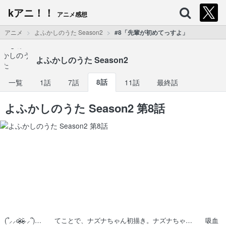
kアニ！！
アニメ感想
アニメ
よふかしのうた Season2
#8「先輩が初めてっすよ」
よふかしのうた Season2
一覧
1話
7話
8話
11話
最終話
よふかしのうた Season2 第8話
(՞⸝⸝o̴̶̷̥᷅o̴̶̷̥᷅⸝⸝՞)… てことで、ナズナちゃん初描き。ナズナちゃ… 吸血