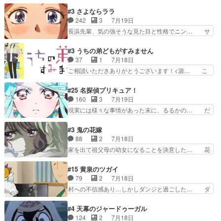
のアニメは足首を休ませるという事を知ら… 愛知
からは想像できない顔芸、… 父、大舞台へ立つこ
県豊川市付近が舞台なのか～現地にも出… 前回に
#3 さよならララ
とが決まる。更に父から… 再び鬼夜叉を導く、素
引き続き、今回もおぱんつであります… キャラク
242
3
7月19日
性不明の彼の名前を知… 恵まれた身分に甘え、修
ターが可愛いのはもちろん、ストー… 皇ではなく
長浜先輩、気の強そうな見た目と性格でニン… サ
練を怠るキャラは苦…
ひまわりを蔑ろにして皇に乗り換… 傷跡なんか、
ブタイがええよね〜関西弁が凄くちゃんと… って
見せたくない自分の力量を超え… エロいところ以
なったからユリ確定！＼(^o^)／ラ… プロローグ
#3 うちの弟どもがすみません
外あまり見どころがない。1… いや～、めちゃく
的な１話、２話からの浮世離れし… 茉里のボクシ
37
1
7月18日
ちゃおもしろいね。瑞佳は… キャラデザが映える
ングにかける真摯さ格好良かっ… 今回はゲストが
ご相談いただきありがとうございます！<源… こ
のは勿論だけど脚本に歩…
２名！ワンピースの作画さん… あほって言う茉里
こまで見てきて糸ちゃんの声がキャラとす… 糸が
がかっこいいよあほララは… 唯一の理解者だった
家事を頑張り過ぎてテストの結果が酷く… 糸ちゃ
#25 名探偵プリキュア！
母親を失い、アウェーの… ３話の地味に好きポイ
んと源くん、類くんのお買い物シーン… ３話にし
160
3
7月19日
ントは、冒頭でララが… ボクシング部部員たちの
てもう普通に物語が楽しみになっち… 類くんの将
現実には様々な事情があった末に、るるかの… だ
設定を公開！辻さん…
来の夢が微笑ましいまだまだ甘え… 前髪ぱっつん
からるるかが「まどろっこしい」と称され… エク
金太郎な糸ちゃんがお母さん役… 子供達だけで生
レール編の始まり、エリザさんの回で「… 「マジ
#3 鬼の花嫁
活するようになってからの話… 最後の「かわい
ラ」と言えば同時上映の「公タロウ」… キュアエ
88
2
7月18日
い」の破壊力よ…あれは成田… 糸と4人の弟の関
クレールはやっぱりくれあだったか… エクレール
家を出て祖父母の幼女になることを決意した… 花
わり方がどう変化していく…
は誰だ編、遂に答え合わせの時だ… これで自分も
嫁を傷つけたら許さん、今回見せた氷の表… ツッ
キュアっと探偵事務所の一員で… あんなとみくる
コミどころが多すぎてある意味おもしろ… 胸が凄
#15 黄泉のツガイ
の何もない日常※もっと密着… LIMITかも知れな
くスカッっとしたずっと苦痛を伴って… 祖父母に
79
2
7月18日
い。キュアエクレール… ・解決編、完全に前4話
人の心があってよかった。それにし… 柚子が家族
村への不信感あり…しかしダンジと過ごした… ダ
で謎解きさせるスタ…
と決別する回柚子を傷つけた瑶太… 今期のアニメ
ンジが下界で偽アサを探す？聞きたいこと… ダン
で1番おもろい。鬼してほしい… 祖父母の柚子を
ジとの思い出を振り返るユルの表情が本… それぞ
#4 天幕のジャードゥーガル
守る姿や祖母の語る玲夜の眼… 常に言ってるけ
れの思惑が複雑に絡み合い、物語がさ… ユルは一
124
2
7月18日
ど、ラブコメの主役にも魅力… 家族にずっと理不