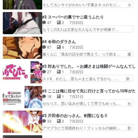
ティが仲間になった！？会話が通じ… 鏡の過去、
そしてカンサイがかわいい字書きネコのモジ… カ
見ると挟まれないか心配…
辛すぎて胸が苦しくなりました…… 最初、勇者パ
ンサイねこさん、魅力的な姿と表情が可愛… お前
ーティは対話すら拒んでいたが… ちょ、またタカ
は『ちんこ』によってリミッターが外れ… 今回は
#3 スーパーの裏でヤニ吸うふたり
コちゃんの性別が間違えられ… 鏡の両親がモンス
汚い要素あまりなく普通にギャグアニ… あとアイ
47
2
7月23日
ターと人間にそれぞれ命を… 胸が苦しくなるほど
キャッチが釈迦だったの本当に最高… まー、今回
もうこの2人は立派な大人なんですが画像で…
鏡くんの過去がとても残…
もコンプライアンス違反にどこま… 達郎のオチに
色々と察して見守る店長さすがです。そして… こ
は笑った慣れてくるとオチの出… 「君が下品なア
こ叡智でセクシー！ミストふっかけて嗅ぎ… あい
#4 令和のダラさん
ニメが好きでも大丈夫だよ」… あんな事こんな事
かわらず山田さんと田山さんが同一人物… 今さら
87
4
7月23日
いっぱいさせられちゃうこ… 妹ネコちゃんのバー
だけどずとまよのOP合ってるね。首… 佐々木と
薫くんに「過去の話を絵で教えて」って頼ま… 薫
ガーにタバコ入ってるの…
田山さんにロマンスの香りが漂って… 佐々木さん
にとってダラさんはもう一人の…おっぱい… 遂に
と田山さんのやり取り見てるこっ… 二人の関係が
シリアス展開になるかと思ったら全然そ… 薫が通
#3 対ありでした。～お嬢さまは格闘ゲームなんてし
「ただのヤニ仲間」から「ちゃ… 田山から消臭ミ
うは応神町立応神北小学校一方、日向… 思ったの
27
1
7月22日
ストを戴いてお礼返しをして… からかったつもり
と違う刺客出てきたwwただ関西弁… とエピソー
スト6、わたし、遥ちゃまと遊んでるから、… 新
なのに、思いもよらない佐…
ドの進みにおどろくけど、気持ち… ①作文の定番
しく先輩キャラが対戦相手として増えたこ… ま
「将来の夢」地元志向が強くな… さすがにてこ入
ぁ、こんな都合よく格ゲー女子が集まるか… 規律
#3 ここは俺に任せて先に行けと言ってから10年が
れしてきた。ミステリアスな… 弟くんから昔の話
違反は許さない人かと負けず嫌いの可愛… 何かに
18
1
7月21日
を絵に描いて！と言われた… 神をも恐れぬ姉弟と
一生懸命になっている女の子はかわい… 先の一件
セルリス、思い込みが激しくて草でもめっち… わ
ダラさんのコメディかと…
で綾と美緒は親しくなる。厳しい寮… 体育会系み
ーい、可愛い男の子キャラが出て来た～♪… 隠し
たいな点呼が行われるお嬢様学校… ３話、このタ
子前提から離れないセルリスちゃんゲル… 顎ヒゲ
#3 片田舎のおっさん、剣聖になるⅡ
イプの作品によくある『努力型… 格ゲー専門用語
生えたゴリラ系中年おっさんが男に会… どうあが
33
2
7月23日
が９割方分からんけど、俺は… 取り締まる側を仲
いても弟認定。ニワトリファイター… ここは俺に
アマプラにて視聴終わり！フィッセルの秘剣… 影
間に、これは強い。4人そ…
任せて先に行けと言ってから１０… ちょっと奇妙
のように実体のない敵は人間相手と違い、… ・魔
な新キャラは、次元の狭間への… 最近のアニメ界