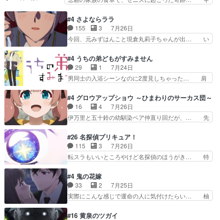
見ると一杯で怖いな。ア…
オ・カストルという組み合わせ。… 有り余るパワ
スをせがむロキシーが可愛い過ぎ！妹達へ… エリ
ーが制御出来ない誰かの為に力… スピカの放り込
ナリーゼの悪魔の囁きwクリフとエリナ… 悪魔の
#4 さよならララ
みかたが雑になってきてるな… イキりカストルは
囁きやめてくださいwおい、1番重要… ゼニスも
155
3
7月26日
怖がりやったかあスピカな… 鏡の世界への突入と
感情が出てきてて良い方向に進んで… 第５話を
今回、元みずはんこと現倉丸莉子ちゃんが出… い
新たな依頼サブタイトル…
ABEMAで視聴しました。視聴に… クリフとエリ
や、これけっこうおもしろいかも知れん。… 王子
ナリーゼさんが夫婦になり、ノ… エリナリーゼ様
様とは...本当の愛とは...なんぞ… テンポの良いボ
#4 うちの弟どもがすみません
相変わらずで草ルディ君釣り… ルーデウスにシル
ケとツッコミで笑わせつつ、… この作品、ストー
29
1
7月24日
フィエットとロキシーとの… 離れ離れになったり
リーにも登場人物にも全く… 家で机に向かってる
男同士の入浴シーンなのに2度見しちゃった… 肩
別れがあったり絶望の大…
時の貧乏ゆすりとか、ラ… お姉ちゃんと話せ
ひじ張って素直に言葉が出てこない糸と源… 蛙を
た！！！！し、また1歩進… ヒメカの最後の言葉
散歩って逃げるよね！糸と類を助けよう… 類の面
#4 グロウアップショウ ～ひまわりのサーカス団～
に、ララは何を思うのだ… 息をするかのように3
倒見るのが1番大変そう糸は誰とでも… 源くんを
16
4
7月26日
話まで視聴。2026… ララの王子様探しが本格的
甘えさせるまでの糸と周りの出来事… 源くん、甘
伊万里と五十鈴の幼馴染ペア仲直り回だが、… 先
に動き出した回。…
えちゃうぞ宣言。思ったよりラブ… 糸ちゃんのま
週の雫スヴェトラーナ回に続き、今回は伊… い
っすぐな言葉、わたしも原作を… 主人公が当初の
や、これ素晴らしいコメディアニメだな。… 水着
#26 名探偵プリキュア！
目的を忘れてますますヤング… でも央太と親しく
回なのにビキニじゃない！これは時代背… 今回は
115
3
7月26日
するのは嫌。世話を拒んで… ゴメス（カエル）外
推しの吾野伊万里ちゃん担当回。これ… 伊万里さ
転スラもいいところやけど名探偵のほうがき… 特
で散歩させてたのか(*…
んの手品回であり水着回ね。瑞佳ち… 売り上げが
に板野サーカスはプリキュアで見れるとは… あん
上がっても借金返済へで何故か海… 父親のスパル
なはプリキュア仲間には自分が未来から… の活
#4 鬼の花嫁
タ教育のせいで瑞佳がヒモカス… 伊万里ちゃんの
躍、敵を圧倒ってのはおおよその流れだ… キュア
33
2
7月25日
人前での苦手意識を抱えなが… 第４話をｄアニメ
エクレール初変身＆初戦闘。プリキュ… キュアエ
実際にこんな感じで運命の人に気付けたらい… 柚
ストアで視聴しました。視…
クレールは強いが力を制御できない… キュアエク
子は玲夜の屋敷に住む事になり使用人達は… 運命
レール可愛く最強つよい!!!!… 緊張感があるけどピ
の花嫁は一見すると甘い夢、理想の天国… 玲夜さ
#16 黄泉のツガイ
ッコロで始まってちょっ… バカおもろいやん