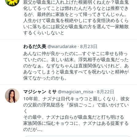
親父が吸血鬼に入れ上げた根拠弱くねえか？吸血鬼
化してるってことは惚れたんだろうなとは推察でき
るが、最終的に家族をとって帰ってきてんじゃん。
人生かけて吸血鬼を根絶やしにする覚悟決めるくら
いに落ちるには親父が吸血鬼の方を選んで一家離散
するくらいしないと
わるだ久美
warudarake
8月23日
あんなに仲が良かったのに…すぐそこに幸せも待っ
ていたのに。哀しい結末。浮気相手が吸血鬼だった
のかなぁ。なずなちゃんは直接関係ないけれど、あ
あなってしまうと吸血鬼すべてを呪わないと精神が
保てなかったのかも。
マジシャン ミサ
magician_misa
8月22日
10年前、ナズナは目代キョウコと親しくなり、彼女
の父親の浮気疑惑を『探偵ごっこ』で追いかけてい
く
その最中、ナズナは自らが吸血鬼だと打ち明ける
家族関係に悩むキョウコに、ナズナはある提案する
のだが…。