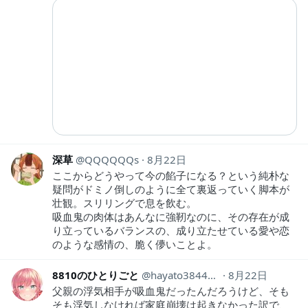
深草
QQQQQQs
8月22日
ここからどうやって今の餡子になる？という純朴な
疑問がドミノ倒しのように全て裏返っていく脚本が
壮観。スリリングで息を飲む。
吸血鬼の肉体はあんなに強靭なのに、その存在が成
り立っているバランスの、成り立たせている愛や恋
のような感情の、脆く儚いことよ。
8810のひとりごと
hayato38441263
8月22日
父親の浮気相手が吸血鬼だったんだろうけど、そも
そも浮気しなければ家庭崩壊は起きなかった訳で、