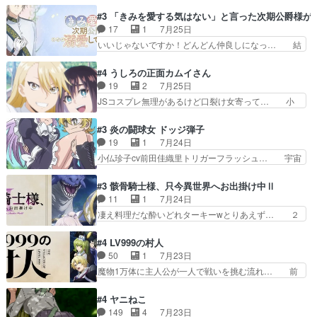
オラの次の一手が動き始めました。それに… ビオ
入ってるのは黒絵がデスメタル… 黒絵が男で唯一
ラがまじで何がしたいかわからん！先生… 陰キャ
#3 「きみを愛する気はない」と言った次期公爵様が
心を許す、母の友達である光… 黒絵の可愛さレベ
の間合いにスルっと入ってきて相手の… ビオラが
17
1
7月25日
ルが止まらない。南くんと… 黒絵の母とのやり取
都子さんを籠絡しに来ててやばいぞ… マネージャ
いいじゃないですか！どんどん仲良しになっ… 結
りでエヴァの加持さん思…
ー現実版初登場！バレーボールに… 藻掻きながら
婚初日で君を愛する気はないものはやはり… 今期
前に進もうとするあられと律少… ビオラスマイル
の恋愛系で1番これが好き。愛する気は… 今晩
#4 うしろの正面カムイさん
で相手の緊張を解く相手の共… たまったアニメ
は、2130頃からシンデレラガールズ… 公爵の妻
19
2
7月25日
50本だってｗ今日も帰った… マネージャー実在
なのに着てる洋服がシンプル。テー… まあ、これ
JSコスプレ無理があるけど口裂け女寄って… 小
した大逆風のハズなのに全…
は見なくていいな。むしろ判断が… 自分でも気づ
学生コスには無理あるぞ。そのベットの下… シヅ
くほど嫉妬してる様子は可愛い… 次期公爵様がな
カちゃんがヤバすぎてボキキしそう(ぇ… 口裂け
#3 炎の闘球女 ドッジ弾子
ぜかヒロイン化していますデ… 【今夜のアニメA
女って人を襲うって知らなかった…ポ… そのスタ
19
1
7月24日
は…】前向き没落令嬢×こ… 「ぼやっとしてたら
イルで小学生ファッションは口裂け… 相変わら
小仏珍子cv前田佳織里トリガーフラッシュ… 宇宙
菜園の領地の外まで開墾…
ず、尺の都合なのか原作漫画の細か… 除霊士カム
背景でナレが始まり音楽が1本引きギタ… 珍子を
イと助手シヅカのエッチで笑える… 今回はかつて
いたぶってるのか！？Cパートで懐か… 普通にド
#3 骸骨騎士様、只今異世界へお出掛け中Ⅱ
昭和キッズを恐怖のどん底へ突… 現代で有名な口
ッジが激アツ。いや羽仁衣が初めて… 優谷優の声
11
1
7月24日
裂け女登場！お市ちゃん、ポ… ろくろ首の除霊シ
優に「ちんこ」って言わせてて興… 珍子ちゃ
凄え料理だな酔いどれターキーwとりあえず… ２
ーン「悪霊退散」のパチン…
ん………！！！！？！先週に引き続… これは意図
期第３話感想：まさか最初に出て来た兄妹… 妹想
的に1～2話でスルーしたことだ… これは本作に
いの良いお兄ちゃん！！現場も楽しかっ… 第３話
#4 LV999の村人
限ったことでなく、最近のアニ… 東山朱莉
をｄアニメストアで視聴しました。視… ローデン
50
1
7月23日
（AkariHIGASHIYAM… こんなに可憐で可愛い泣
王国ホーバン領を訪れたアーク一行… 1期に引き
魔物1万体に主人公が一人で戦いを挑む流れ… 前
き虫メイドが僅か3…
続き２期にも出演させていただけ… 1期の頃から
半は魔族へ恨みを持つだろうパルナの強い… 両親
思ってたんだけどヒロインのエ… 依頼を受けて問
を魔物と人間に殺された鏡の生い立ち。… 勇者た
#4 ヤニねこ
題解決特筆する事は無いが、… 今週もありがとう
ちを信じてアリスを預ける、鏡を信じ… 勇者パー
149
4
7月23日
ございます耳がヒクヒクな… 時計台に登ってるの