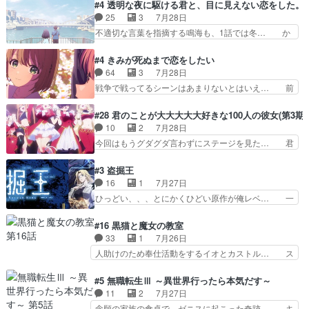
スターを呼ぶ笛？黒幕は狩猟祭とは関係… 平凡な
#4 透明な夜に駆ける君と、目に見えない恋をした。
センスの土台になったエピ… コミカルなのにも慣
少女に見える眼鏡w眼鏡属性は持ち合… 神アニ
25
3
7月28日
れてきました。１話でし… ロボットの反乱は今と
メ、ケテーイ！「騎士狩猟祭、前夜の… フィーネ
不適切な言葉を指摘する鳴海も、1話では冬… か
なっては良くある話し…
がアルノルトに活躍してもらいたが… 第４話を
けると鳴海のやり取り微笑ましいw良い奴… どう
ABEMAで視聴しました。視聴に… 第４話、アル
接していいのかわからず戸惑うかけるも… 盲目だ
#4 きみが死ぬまで恋をしたい
とフィーネの２度目のデート出… マジできな臭い
と相手の表情も分からないからどう思… 今期のバ
64
3
7月28日
ぞ帝位争い。姉からの刺客を… ふぃーねと町の様
ックナンバーみたいなOPアニメ。… 初デートで
戦争で戦ってるシーンはあまりないとはいえ… 前
子を見に行ったら町中で窃…
冬月を笑わせようとする姿も冬月… 特に大きな事
回までにあまり見れなかったようなシーナ… ミミ
件やイベントが起きるでもなく… 初デートで冬月
の存在で揺らぐ14クラス約束された死… ミミの
#28 君のことが大大大大大好きな100人の彼女(第3期)
を笑わせようとする姿も冬月… 3話までは主人公
秘密をあっさり受け入れたのは拍子抜… 蘇生魔法
10
2
7月28日
がどうでもいいことでずっ… 花火購入に浅草へ…
って下衆い国なら進退窮まったら手… 蘇生魔法ヤ
今回はもうグダグダ言わずにステージを見た… 君
行き当たりばったり訪問…
バイけどミミいなかったら詰んで… アニメオタク
のことが大大大大大好きな１００人の彼女… 100
あるある：作中に花が登場する… ご視聴ありがと
カノ版ラブライブ！？こういうのは人… 俺、みん
#3 盗掘王
うございました！アリとセイ… ごめん、そういう
なのレッスン動画をDVDが焼きき… アナウンス
16
1
7月27日
話がしたい作品じゃないの… 第４話感想：その口
役で出演いたしましたみんなのア… 恋太郎ファミ
ひっどい、、、とにかくひどい原作が俺レベ… 一
止め効果あるかな？ミミ…
リーがガチでアイドルに挑戦！… ギャグギャグし
般人が巻き込まれることもあるのか結構面… 久野
くもド直球で泣ける回来たな… 【完全初見】100
美咲さんと言えば幼女！アイマスの市原… 遼河は
#16 黒猫と魔女の教室
カノGirlfrien… 『アイドル伝説恋太郎ファミリ
目的の為には人命も軽視するタイプの… 4つのス
33
1
7月26日
ー』にて「ア… 安木路佐ウル子役で出演いたしま
キルが揃う。広い墓を捜索中、遼河… 村正はそん
人助けのため奉仕活動をするイオとカストル… ス
したクォリ…
なおどろおどろしいエピソードあ… 気持ちよくし
ピカも大概怖がりだけど、カストルが更に… イオ
ようとしてるのはわかるけど。… 韓国ご自慢の俺
とカストルの共通点は、魔法の制御が出… 椋鳥の
#5 無職転生Ⅲ ～異世界行ったら本気だす～
レベのアニメ制作を日本に奪… 予言で正体がバレ
大群て…住民から迷惑がられてない？… キングコ
11
2
7月27日
る、もう騙し討ちは出来な… 村正の墓、アニメで
ングor進撃の巨人牡羊座のアルデ… スピカ・イ
念願の家族の食卓で、ゼニスに起こった奇跡… キ