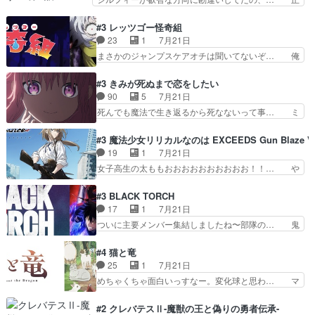
ては悪くないと思い…
園物のラブコメ元々好きだから設… にしても妹は
しい意味での淫乱だと思うギースいい顔に… をバ
普通にハルキに嫉妬せず仲良く… ３話に「三岳長
ンダイチャンネルで視聴。リーリャさん… なんか
#3 レッツゴー怪奇組
久」役で出演してまーす！み… 隼人の家庭は隼人
腹立つなぁルーデウスめ…これでエリ… トレント
23
1
7月21日
に家事の負担がかかってい… 三岳さんが隼人にと
は後に何らかの際に活躍するんやろ… アイシ
まさかのジャンプスケアオチは聞いてないぞ… 俺
って妹扱い止まりそうな…
ャ、、、なんと末恐ろしい妹なんだ！… ルーデウ
んちの押し入れどーなってるんだよー？あ… メチ
スが財宝の取り分をもらうときに多… 残り湯なら
ャ子の従姉妹シュラ子登場。主人公眼福… 跡目争
#3 きみが死ぬまで恋をしたい
しゃあない。狂犬かくましいつ来… 本作はぬるい
いの新キャラ登場で、今回はシュール… めちゃ子
90
5
7月21日
ハーレムではなく、真面目に一… エリスはしばら
のいとこかわいい今回主人公の驚き… メチャ子を
死んでも魔法で生き返るから死なないって事… ミ
くEDだけやね。アイシャ、…
くしゃみと鼻水が止まらなくなる… お父さんに押
ミ不在の際のシーナ、アリとセイランとの… ミ
し付けられた本独特やし、おま… シュラ子ちゃん
ミ、最後のその顔は怖いよ...。てかタ… もはや人
#3 魔法少女リリカルなのは EXCEEDS Gun Blaze Ve
をちびっ子にしたあの玉、も… 半裸の警官の方が
間なのかも怪しい戦闘シーンがない… 今話第LO
19
1
7月21日
怖い。ライバルキャラかわ… 霊媒師が人の肩に霊
／原画で参加させていただきまし… 皆大好き、ロ
女子高生の太ももおおおおおおおおおお！！… や
を乗せるな笑なんてモノ…
リの全裸だーーーーーーッッッ… シーナとミミが
っぱり、そんなはまって見てる感じでは、… 『久
友だちになってよかった。ミ… ダークな世界観に
瀬シイナと夜海トワ』今回はフォロワー… なのは
#3 BLACK TORCH
芽吹く百合の花。ミミ(c… ルームメイト1ヶ月経
と出逢い炎の魔人の能力を人類の為に… ・シイ
17
1
7月21日
ってシーナがミミの人… もう後戻りできないぞ」
ナ、トワと出会う親近感を感じる2人… 篠宮マナ
ついに主要メンバー集結しましたね〜部隊の… 鬼
してくるとは思わん…
が登場したけど公式サイトに20歳… リリカルな
子母神、桐原との馴れ初めは多分に衝突気… 絵に
のはらしい、人間ドラマが始まり… この2人めっ
描いたようなチョロインだったな。下半… 前回か
#4 猫と竜
ちゃ食うやん魔人狩りチーム強… 人類滅亡寸前ま
ら引き続いてじいさんとの決別の冒頭… あっちは
25
1
7月21日
で追い詰められていたのに、… 第３話をU-NEXT
呪霊でこっちは物怪。忍者っぽいア… 護衛対象と
めちゃくちゃ面白いっすなー。変化球と思わ… マ
で視聴しました。視聴…
なる弐郎を連れて隠密局へ、彼の… →現状展開が
インからローゼマインへ重要回をちゃんと… 何世
王道パターンなので無難という… 保護対象となっ
代もの猫たちの誕生と成長を見守る猫竜… 前回猫
#2 クレバテスⅡ-魔獣の王と偽りの勇者伝承-
た弐郎は鬼子母神一華の護衛… 護衛はお尻一華、