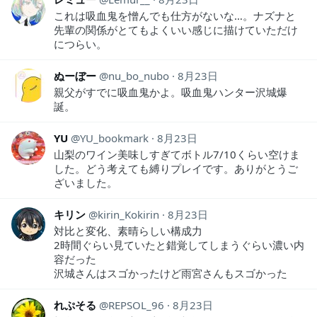
これは吸血鬼を憎んでも仕方がないな…。ナズナと
先輩の関係がとてもよくいい感じに描けていただけ
につらい。
ぬーぼー
nu_bo_nubo
8月23日
親父がすでに吸血鬼かよ。吸血鬼ハンター沢城爆
誕。
YU
YU_bookmark
8月23日
山梨のワイン美味しすぎてボトル7/10くらい空けま
した。どう考えても縛りプレイです。ありがとうご
ざいました。
キリン
kirin_Kokirin
8月23日
対比と変化、素晴らしい構成力
2時間ぐらい見ていたと錯覚してしまうぐらい濃い内
容だった
沢城さんはスゴかったけど雨宮さんもスゴかった
れぷそる
REPSOL_96
8月23日