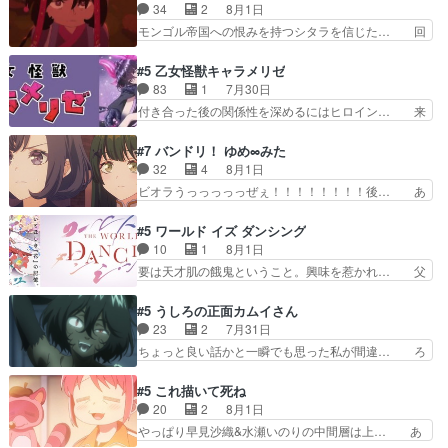
当主が際限なくツガイを増やせるのに… 今回はも
34
2
8月1日
での誕生プレゼン… なよなよした男（cv石田彰）
うガブちゃんさんの悲鳴にも似た怒… ユルと戦っ
モンゴル帝国への恨みを持つシタラを信じた… 回
梅ちゃんがた…
た時から伏線が張られていたのが… しかしアサ
想が淡々と語られるのだけどいつの間にか… オゴ
は、兄様に会いたいbotだと思… ツガイには優し
タイの妃になってもその心は晴れず、モ… ドレゲ
#5 乙女怪獣キャラメリゼ
い筈のガブちゃん、アキオの… 色々とひっかけが
ネの過去、宝石だった彼女が人になり… ドレゲネ
83
1
7月30日
あって、最終的に嫌な終わ… ゴンゾウが従える大
の過去、、辛かった、、あのジャタ… 年上旦那が
付き合った後の関係性を深めるにはヒロイン… 来
量のツガイに何事かと思…
良い人でも、女は宝石でただ笑っ… ダイルの儀式
夢ちゃんがキングコングなのいい味付けだ… ずっ
の神々しさたるや。一気に空気… ドレネゲの辛い
とメスってて何この可愛い生物。クラス… 付き合
#7 バンドリ！ ゆめ∞みた
過去には同情の言葉しか…シ… 奥様に悲しい過
い始めたら始めたでまた違った悩みが… と一歩ず
32
4
8月1日
去…萌え袖が可愛いね、と思… ドレゲネとシタ
つ踏み出す黒絵ちゃん微笑ま新汰の… ツインテー
ビオラうっっっっっぜぇ！！！！！！！！後… あ
ラ、2人だけの同盟が結成さ…
ルが可愛いお茶目な妹ちゃんです… しかも過去も
られちゃん、僕っ子になってから取り戻し… ビオ
重いんかいかつては自分に自信… リップを塗って
ラが悪魔すぎて気分が悪くなってきたこ… 声優ま
#5 ワールド イズ ダンシング
らっしゃるからかしらお顔が… 黒絵「怪獣に憧れ
とめました(７話まで)仲町あられ/… ビオラの策略
10
1
8月1日
るのはいいけど自分自身が… 素の自分はどちらな
がバッチリ嵌って最高wwwこ… 自信あれば評価
要は天才肌の餓鬼ということ。興味を惹かれ… 父
のかはまだ不明だが見せ…
なんて気にしないし、充実し… ・バーチャルだけ
の観阿弥と袂を分かった？鬼夜叉が田楽の… 猿楽
ど、みゅーたいぷ初ライブ… OPこんなんだっ
の鬼夜叉と田楽の増次郎。小さないざこ… 着眼点
#5 うしろの正面カムイさん
け？と思ったら歌唱シーン… の、らいぶシーン
は良くとも、先鋭的すぎるのか。芸能… 鬼夜叉は
23
2
7月31日
＿!!­­--­­--­… それだけでええやん！！しかし、ビオラ
石也と共に観世座をあとにし、三条… 観世座を離
ちょっと良い話かと一瞬でも思った私が間違… ろ
が仕…
れ、三条坊門御所で日々を送る鬼… 「お前(鬼夜
くろ首さんも油舐めてなかった？白雪碧さ… 今日
叉)が凄いのではなく客が凄い… 田楽と猿楽の獅
も1日お疲れ様でした～───昨晩～今… 幼女に拾
#5 これ描いて死ね
子舞勝負。鬼夜叉は猫の動き… 登場人物の我が強
われたお市ちゃんの恩返し。化け猫… 役にて出演
20
2
8月1日
い。新しい獅子舞に拘って… 第５話を
させていただきました。ジョアン… トイ・ストー
やっぱり早見沙織&水瀬いのりの中間層は上… あ
primevideoで視聴しまし…
リーみたいな始まり。流石に除… 猫相手になんで