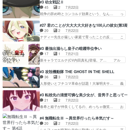
術師学校を突如襲った魔狼はベリルとフ… 老いに
#3 幼女戦記Ⅱ
ゴリラに飽きてニワトリにス… セルリスには見守
対する恐怖ね。恐怖を感じながらミュ… 教頭が藪
45
2
7月22日
り役が居ないとアカンね自… すみませんセルリス
をつつきやがったのかただ、動機は… 今回は何と
戦争の辞め時とコンコルド効果という、なん… っ
萌えでした魔族の男の子…
言ってもフィッセルの活躍がカッ… 人型以外の相
て毎回なってますが、「コンコルド効果」… ミニ
手と戦うのはゼノ・グレイブル… アクション主体
アニメ『ようじょしぇんき2』本編に加… 」はち
#27 君のことが大大大大大好きな100人の彼女(第3期)
で中身がほとんどなかった。… 単純単調な話にな
ょっと無能過ぎんかサンプル数1やん… ターニャ
20
2
7月22日
っちゃってて、、、え？そ… 徐々にわかってくん
が思ってる方向に進まずこれでまた… 合衆国と帝
ナディー先生が厳しい家庭で育ったことの反… こ
のよなぁこれ以上動けな…
国で小競り合い中、同盟国が講和… 戦争は始める
の辺りから原作を見ていないので、ナディ… 自
より終わらせる方が難しいって… 和平交渉のため
由、アメリカ、日本人、国語教師＋新たな… ナデ
#3 最強出涸らし皇子の暗躍帝位争い
にイルドアの大佐がサラマン… 直属の部下ですら
ィー（大和撫子、やまと100Girl… 美しすぎる美
17
1
7月21日
戦争継続派か。。戦争は始… 「（あの量の差が気
しいに美しいは美しすぎてうっ… 25)BP○さん見
新キャラでエルナ(CV内田真礼)登場。ア… アル
になるッ!!!）」ジェ…
逃して26)最高の機能… 前任退職、後任の教師ナ
ノルトがエルナにいじられ絡みする回。… 今期見
ディー。後半いつも… ⑬先生が日本人と看破した
るアニメが多いｗ骸骨騎士様、只今異… 傀儡政権
#3 攻殻機動隊 THE GHOST IN THE SHELL
恋太郎正解らしい… ①次の新キャラは後任の国語
を狙っているのか、弟が皇帝になっ… エルナは
36
3
7月22日
教師…フラグを… どうしてもルー大柴が頭を横切
100%善意で絡んでくるのがやっ… アルノルトが
人形使いとフチコマ革命が話題！大塚明夫サ… 義
る新ヒロイン…
魔法特化で基礎体力は一般人以… これリアル内田
体工場のシーンと女子会での「今の人格っ… ・
家ならヤバイトドメの踏みつ… ラブコメディは突
2029年の科学文明について我々の世界… まず、
#3 転校先の清楚可憐な美少女が、昔男子と思って一
然にに求めていたのは頭の… 主人公含めどいつも
効果音がいい。私が思うに、銃撃戦が… いきなり
21
2
7月22日
こいつもカラフルなだけ… 跡継ぎ候補多すぎるw
のハラハラ感。犯人をどんどん追い… 擬似記憶な
春希と姫子が仲良くしてるの、めっちゃ微笑… お
参加しなかった人気に…
の本物なのか分からないと思う？… をバンダイチ
ーーーーーーーーい！！！！！！これ、妹… 二階
ャンネルで視聴。いやはや、ア… 1990年代の
堂さんが女性だってことみんな知らなか… 姫子さ
#4 無職転生Ⅲ ～異世界行ったら本気だす～
OVAならアリかな。ICT… 冒頭のアクションから
んと三岳さんがラストに姫子さんのお… 初めて夜
20
2
7月22日
釘付けだった。皆人形… ひとつの単体の作品とし
のコンビニに行った隼人と姫子は偶… こういう学
シルフィーが叡智な方向に勘違いしてたの、… 正