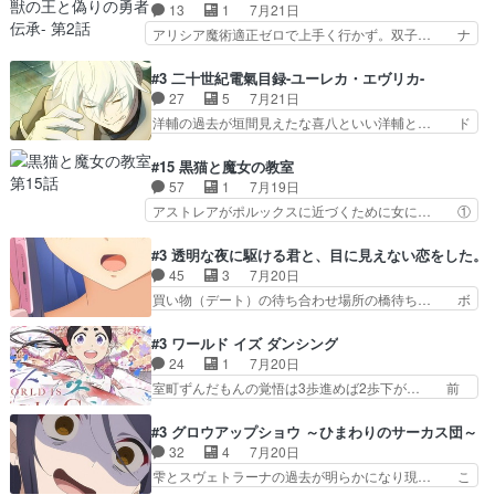
たちで熊退治をしていた中の一匹の猫… と思って
13
1
7月21日
ここは定番やっぱ物の怪の… ①敵は会話してる最
みにいったらクロバネのCV.速水… 「おじちゃん
アリシア魔術適正ゼロで上手く行かず。双子… ナ
中の同乗者を物音一つ発…
は身内に甘い」で、いきなり笑… ガチで素晴らし
イエちゃんが不憫な立場になっててめっち… 自己
すぎる……。長命種によって… 前回巣立っていっ
紹介の時台に乗ってるサラサ可愛いw学… ナイ
#3 二十世紀電氣目録-ユーレカ・エヴリカ-
た子猫たちのその後が描か… 王子の旅の始まりは
エ・シフォンリッツの出番が多くて嬉し… 石田で
27
5
7月21日
確かにそうでしたよね！… リゼロ見終わっちゃっ
こいつワルだな。なぜ大猿に変身した… 2冊目の
洋輔の過去が垣間見えたな喜八といい洋輔と… ド
てほのぼの系がいいか…
トアの書は学長の手に1話冒頭と合… アリシアと
タバタしたけど兄の遺した目録に記された… 洋輔
クレンのソルセインでの潜入生活… 元は勇者だっ
が目録に固執する理由もほぼ明らかとな… これ京
#15 黒猫と魔女の教室
たのにロリ化されて学生にされ… これはいい黒沢
アニだったのかそのわりにはそこまで… 清六兄ち
57
1
7月19日
ともよ。笑いのセンスも合う… ナイエのリアクシ
ゃんと喜八、清六と洋輔それぞれの… 化学的作用
アストレアがポルックスに近づくために女に… ①
ョンが面白い。ローメイン…
に依りて継続して…電池と称すっ… 洋輔、清六の
魔法の図鑑が買えてヘヘーンなスピカ②今… 前半
こと好きすぎだろなんか電気で… 仲間が一気に増
はアストレアの野望による性転換、後半… アスト
#3 透明な夜に駆ける君と、目に見えない恋をした。
えてみんなで物作りで一気に… 作画は最高なのに
レア君の作戦に皆巻き込まれてて草捕… アストレ
45
3
7月20日
話がつまらない。やっぱ京… 天下り式に竹のフィ
アが作った薬によって男女入れ替わ… アルトレア
買い物（デート）の待ち合わせ場所の橋待ち… ボ
ラメントが出てきたのは…
がポルックスのこと好きとは言え… アストレアが
ソボソとつぶやく。カラオケは視覚障害が… 闇夜
ポルックスちゃんに憧れて、変… TS騒動に酔っ
を照らす打ち上げ花火。人混みの中、み… どんど
#3 ワールド イズ ダンシング
払い騒動と賑やかでいいねw… 偉大な父を持つが
んキュンが増えていく展開に毎回わく… ちょこっ
24
1
7月20日
故の悩(独自のおっぱい論… 鉄板中の鉄板、性転
と書ければと風が吹き手元にあった… 』は、率直
室町ずんだもんの覚悟は3歩進めば2歩下が… 前
換と酩酊ネタの二連発(…
に言って脚本と演出が悪いと思う… 小春の目が見
回の白拍子の死といい今回の”まぐわい”… 世阿弥
えなくなったのは先天性による… 冬月の前向きさ
が主人公の漫画がアニメになったらし… 壮絶だっ
#3 グロウアップショウ ～ひまわりのサーカス団～
と、空野の億劫さがリアルだ… かけると小春、二
た…30分で2時間の映画のように… すべての表現
32
4
7月20日
人が一緒に過ごす時間が描… ヒロインの目が不自
がピタリと揃った傑作本当に素… たまに現れて謎
雫とスヴェトラーナの過去が明らかになり現… こ
由だから音を大切にして…
のアドバイスをしてくれるお… 可愛いキャラデザ