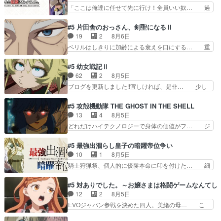
希の級友を巻き込んだイジりに動じ… 第５話を
「ここは俺達に任せて先に行け！全員いい奴… 過
単に一族を絶滅させただけ…
U-NEXTで視聴しました。視聴… ラブコメで天然
去、あとを託したロックが今、2人にあと… 木下
ジゴロというかナチュラルヒ… みなもと仲良く話
鈴奈（@0suzuna0）が【マリー… 村ごと乗っ取
#5 片田舎のおっさん、剣聖になるⅡ
す隼人を見てなぜか不安に… 無理なダイエットは
られてたら流石に気付かないか… 《漫画版少し読
19
2
8月6日
禁物だけど、なかなか結… 「これからもお手入
んだことある》エリックとゴ… ロックは敵に容赦
ベリルはしきりに加齢による衰えを口にする… 重
れ、がんばりゅ」ありが…
無くブスっといくから気持… 勇者パーティー再結
ねた歳のせいにしていた限界を超えて命の… いい
成して先にいけで激アツ… 爆縮、幻覚、主人公結
んじゃないですか。魔物の群を発見した… アマプ
#5 幼女戦記Ⅱ
構エグいことするよな… ねぇ猫耳ガール、敵の根
ラにて視聴終わり！サーベルボア討伐… を言い訳
62
2
8月5日
城に乗り込む事を同… 世もや替えが利くと復活P
にしたくないものですねwボア狩り… 先生として
ブログを更新しました!!宜しければ、是非… 少し
とは？！もう来週…
のベリルが好きだけど、今回みた… 4人だけでサ
でもマシな負け方を選んだゼートゥーア… ゼート
ーベルボアを狩りに行く。野営… ・実家周辺でサ
ゥーアの唯一の手駒が強すぎる笑あお… 私にとっ
#5 攻殻機動隊 THE GHOST IN THE SHELL
ーベルボアが暴れてると聞い… ちょっと年齢の事
て完全にご褒美回ゼー様の葉巻シー… やはりター
13
4
8月5日
を言いすぎとゆーか言い訳… ベリルの母もやはり
ニャが後方指揮だと展開に迫力が… “貧乏籤百連
どれだけハイテクノロジーで身体の価値がフ… ジ
只者じゃなかったかベリ…
無料ガチャ”100連でも1回… 2期入ってから地味
ャミングも伏線になるかと思った回想シー… フチ
だよね。ただでさえ幼女… 「餌になってもらわね
コマだいぶ理性持ち始めた。この世界の… 原作読
#5 最強出涸らし皇子の暗躍帝位争い
ばならぬ」って言葉に… ゼートゥーア左遷によっ
んだのもう何年も前なのに、覚えてる… コイルの
10
1
8月5日
て参謀本部の連携が… 緊張感ある戦闘描写とギャ
汚職を突き止めるべくバトーの指導… やまとん1
騎士狩猟祭、個人的に優勝本命に印を付けた… 細
グ今週の『有能な…
号はどこの部分で使うのだろう？… 日本とロシア
かい設定を考えるのが面倒な時は古代魔法… エル
が絡む政治の話かつ色々な用語… 第５話を
ナがチートすぎる笑アルは最初から自分… プラネ
#5 対ありでした。～お嬢さまは格闘ゲームなんてし
primevideoで視聴しまし… 前回同様『イノセン
ット・ウィズ展開アツいな「騎士狩猟… 麦茶どこ
12
2
8月5日
ス』を含む押井・神山版… 第５話「EPISODEラ
ろかタイトル通り麦茶の出涸らしぐ… 第５話を
EVOジャパン参戦を決めた四人。美緒の母… こ
ストの母親の気持…
ABEMAで視聴しました。視聴に… 復讐に燃える
の作品に唯一足りないと思ってた(無くて… 見た
吸血鬼兄弟の弟ですいいキャラ… クリスタ皇女