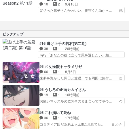
とナズナちゃんが友達で眷属… ナズナの『自分探
な…。ナ… 親父がすでに吸血鬼かよ。吸血鬼ハン
10
2
9月18日
し』は続く…。コウとナズ… そそそそそういうこ
ター沢… 山梨のワイン美味しすぎてボトル7/10
髪切った餡子さんかわいい。夜守くん助かっ… 餡
とですか！髪型とか変わ…
く… 対比と変化、素晴らしい構成力2時間ぐら
子さん、めっちゃ可愛かったなこういう一…
い… 親父が吸血鬼に入れ上げた根拠弱くねえ
(՞⸝⸝o̴̶̷̥᷅o̴̶̷̥᷅⸝⸝՞)… ある意味あまり色気のないナズナだ
か？… あんなに仲が良かったのに…すぐそこに幸
が、不意… 探偵さんとは良い感じに落ち着いてよ
せ… 10年前、ナズナは目代キョウコと親しく
かった… 前回の盛り上がりを返せ！みゆきち髪ほ
ピックアップ
な…
めて… まじで上手いわ～沢城みゆきさん（*´▽
｀… 苦しいときのひと言って人間が出ると思っ
#16 逃げ上手の若君(第二期)
て… 銃弾を受けたコウが目覚めると、カブラの
38
1
20時間前
病… 誕生日おめでとうございます。10年かけ
時行「あなたの役に立って恩を返したい」頼…
て…
元々1期からそうだっただろと言われると返… こ
のアニメの演出、同じCloverWor… 貞宗の思考を
#6 乙女怪獣キャラメリゼ
読み切れなかったのは、経験の… 信濃仮面いった
66
1
8月6日
い誰なんだ！役に立ちたいで… 人形だったり将棋
来夢を誑かした岡田と遭遇、でも岡田は気付… 自
だったり、諏訪神党の三大… ・これ罠じゃない
分も相手の容姿しか見てなかったと気付き… みん
の？・砦を捨てるって同盟… 合戦における伝令の
なからのメイク道具が、らいりーさんを… らいり
#6 うしろの正面カムイさん
意味。特に諏訪の地は山… 薄々思ってたけど実写
ーの影響で理想に向けて努力する黒絵… コングと
19
1
16時間前
パートに対する熱意が… 亜也子ちゃん面白い親父
ゴ〇ラの怪獣大決戦!?w黒絵の友… らいりーが己
お願いマッスルの歌詞そのまま言ってて草今… 今
さんが無事で良かっ…
のルッキズムと相対する話とし… らいりーさんが
日も1日お疲れ様でした～バタバタしてて… 霊を
容姿の美醜でしか人を見ない… 校外学習で奥多摩
大量に成仏させた ジェットババアの亜… 1日で
#6 これ描いて死ね
の小河内ダムに来た黒絵た… ライリーが好きだっ
6人は流石絶倫カムイ婆もしっかり抱… 今回は交
36
1
17時間前
たクズ男ハルゴンが懲ら… メイクでちょっと勇気
通悪霊の除霊ツアー。Aパはいつも… 前半の霊カ
コミティア回だああぁぁぁ!!!これ見てた… 妻と子
出てる黒絵ちゃん可愛…
モみたいになってるよねwジェッ… 今回はいつも