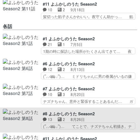
#11 よふかしのうた Season2
10
2
9月18日
髪切った餡子さんかわいい。夜守くん助かっ… 餡
子さん、めっちゃ可愛かったなこういう一…
各話
(՞⸝⸝o̴̶̷̥᷅o̴̶̷̥᷅⸝⸝՞)… ある意味あまり色気のないナズナだ
が、不意… 探偵さんとは良い感じに落ち着いてよ
#1 よふかしのうた Season2
かった… 前回の盛り上がりを返せ！みゆきち髪ほ
21
1
7月5日
めて… まじで上手いわ～沢城みゆきさん（*´▽
｀… 苦しいときのひと言って人間が出ると思っ
1期の時に探訪した場所がたくさん出てきて… 夜
て… 銃弾を受けたコウが目覚めると、カブラの
守とナズナのゆる〜い絡みが久しぶりに見… サイ
病… 誕生日おめでとうございます。10年かけ
レント・ウィッチ沈黙の魔女の隠しごと やっぱこ
#6 よふかしのうた Season2
て…
の作品の背景好き。ナズナちゃんは… 1期からか
12
2
8月13日
なり時間が空いてると思うんだけ… 1期終盤で片
(՞⸝⸝o̴̶̷̥᷅o̴̶̷̥᷅⸝⸝՞)… ミドリちゃんに男の眷属がいるの嫌
鱗は見えたけど、本当にバトル… モテパワーをマ
だーーー… 見慣れた景色で秩父じゃないかと調べ
ックスまで溜めようとさて、… 夜の動物園はまぁ
たらや… ためていたのを一気に。思ったより結構
#7 よふかしのうた Season2
動物おらんよなそりゃ果た… (՞⸝⸝o̴̶̷̥᷅o̴̶̷̥᷅⸝⸝՞)… 恋
シリ… オタクに会ってはしゃいでるナズナちゃん
10
3
8月20日
バナ聞きたいだけかよww相変わらず夜景…
か… やめてもらっていいですかね。ゲストのク
ナズナちゃん、意外と緊張することあるんだ… ガ
セ… もうアキバは売春の街になったと聞くが・・
ラポンくじで、C賞の缶バッチ、探偵 先… 目代
… 今週ワロタ(笑)緊張感あらへんし。実在
さん、神原駿河みだったな。誰か帰って… ずっと
#8 よふかしのうた Season2
の… 吸血鬼の過去、中学生の思春期。過去と変
行き当たりばったりでストーリーが進… 変わって
13
2
8月26日
化… ナズナたちは、ミドリの過去を探るために
る女は嫌いかね？あの声であの感じ… 映画学校を
(՞⸝⸝o̴̶̷̥᷅o̴̶̷̥᷅⸝⸝՞)… てことで、ナズナちゃん初描き。ナ
ミ…
思い出した。学生時代のみゆきち… ナズナの足跡
ズナちゃ… 吸血鬼に家庭を壊されたから吸血鬼殺
を辿る旅。で、昔通わされた定… まさか探偵さん
すよう… これは吸血鬼を憎んでも仕方がない
#11 よふかしのうた Season2