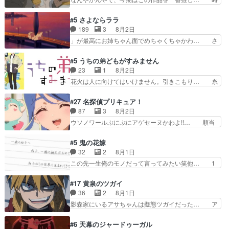
氏容姿も評価してし…
ってほしいちゃんとした別れ方し… サラは未練0
給50円じゃ借金は減らない(^_^;サ… 葵ちゃん可
だと言っていたけど人の気持ち… 実は結構好きな
愛すぎるな楠木ともりちゃんのね… デフォルメさ
#5 さよならララ
キャラモヤモヤする別れ方だ… 役で出演させてい
れた表情が特に多かったのが印… 葵＆茜の回も良
189
3
8月2日
ただきました！よろしくお… 毎クールメインヒロ
きでした。あの証拠写真、ひ… 互いが互いのこと
」が最高にお姉ちゃん面でめちゃくちゃかわ… さ
インを好きになっちゃう…
を想っているのにすれ違っ… 第５話をｄアニメス
すがに割れた窓ガラスの弁償は求められた… 逡巡
トアで視聴しました。視… 葵ちゃんに〝瑞佳ちゃ
を振り切ってみんなに謝ったララの思い… 仕事に
#5 うちの弟どもがすみません
んと練習したい〟と言… 本当この作品は「キャ
馴染めない辺り観ていて苦しいところ… ララちゃ
23
1
8月2日
ラ」を活かすのがうま… みずかちゃんの介入で双
んの事情はもう少し皆に話して良い… ララと茉里
花火は人に向けてはいけません。引きこもり… 糸
子の仲にヒビが………
とで初のアルバイト。七転八倒し… 労働するプリ
はまだ柊の顔も見たことなかったっけ！1… って
ンセスえらい。プリンセスの精… アンデケン行っ
お名前を見たんだけどあの中村大樹さん… 糸ちゃ
#27 名探偵プリキュア！
てケーキ食べて、帰りにカメ… ララが働く事での
んカッケー、色んな意味でwゲームが… 姉から性
87
3
8月2日
てんやわんや。働いて大変… 地道に働き人と関わ
的興奮覚えてないよね？なんて言わ… テーマ：引
ウソノワールぷにぷにアゲセーヌかわよ!!… 順当
る日々の中に愛を見いだ…
きこもりの理由感想は、久しぶり… 元ゲーマーな
にマコトジュエルの争奪戦をやったと。… 記憶を
ので、はちゃめちゃ楽しく作業… 糸ちゃんと源く
取り戻し正式に探偵事務所で働き始め… ポワロ、
#5 鬼の花嫁
んの距離感おかしいね(*´… 糸と源ははよ好きお
元ネタを解説して原作に誘導するの… くれあさん
32
2
8月1日
うとると言わんかい！引… ショウくんと対等に話
の探偵としての初事件にしてちょ… ・急にクイズ
この先一生俺のモノだって言ってみたい笑他… 1
すためにゲームをする…
番組が始まったw・妖精ウソノ… るるかの助手だ
歳からの誕生日プレゼント………とは思っ… 玲夜
った？今回が初めての探偵活… 探偵じゃなかった
さん柚子に18年分の誕生日プレゼント… 柚子は
#17 黄泉のツガイ
の！？クレアさん探偵すぎ… 突然のポアロクイズ
鬼龍院家から初めて学校に通う事にな… プレゼン
36
2
8月1日
は草なんよ。んで、あん… 今回からついにくれあ
ト攻撃ヤバすぎるwwwヴァイオレ… 玲夜さまサ
影森家にいるアサちゃんは擬態ツガイだった… ア
が探偵事務所の仲間に…
プライズの、これまでの柚子ちゃ… 玲夜から柚子
サが置かれた立場や気持ちを汲んで熱くな… 屋敷
へ17年分の誕生日&を未来に… 「​​13歳の柚子ちゃ
にアサはいなかった逆にガブちゃんはい… 影森の
#6 天幕のジャードゥーガル
んへ…もう中学生な… 梅原の人が18歳になるま