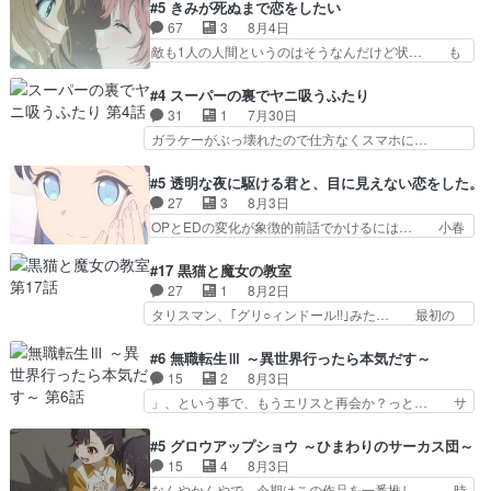
目は気品溢れてるのに中身は…美緒ママ… テー
#5 きみが死ぬまで恋をしたい
が“萌え”なのでこの娘が皇帝… ウサギ好きそうな
マ：格ゲー大会に行くには？感想は、美… 大会を
67
3
8月4日
王女殿下がかわいい。幼馴… ついに始まった狩猟
前に格ゲー熱が高まる一方、百合の本… 東京で開
敵も1人の人間というのはそうなんだけど状… も
祭。エルナの活躍で上位…
催される格ゲー大会に参加すること… Japanに向
う着れないからってどういう意味だろうな… ミミ
けて外泊届にサインをもらっ… 長崎から大会のた
を人間に戻して欲しいでも自分達が代わ… ご視聴
#4 スーパーの裏でヤニ吸うふたり
めに東京へ!/でも観光よ… 旅の支度全部やってく
ありがとうございました見るたびに切… 誰かと思
31
1
7月30日
れる先輩、なんだかん… 第５話をｄアニメストア
ったらちゅー先輩か。しれっと相方… 第５話感
ガラケーがぶっ壊れたので仕方なくスマホに…
で視聴しました。視…
想：コ□した相手にも家族や…､戦… つらい回
佐々木さんとは同い年くらいに思ってたけど… や
だ……つらすぎる……。エスタ先輩… 今週のシー
はり出オチ感が否めず、エピソードの打率… 田山
#5 透明な夜に駆ける君と、目に見えない恋をした。
ナとミミも可愛かった2人の関係… 確かに相手に
さんが佐々木さんに沼っていく…こんな… 佐々木
27
3
8月3日
も家族や大切な人はいるけど、… 白シャツが作業
さん、腕フェチなんですね笑最近まじ… 佐々木が
OPとEDの変化が象徴的前話でかけるには… 小春
着みたいなもんなんですかね…
ガラケーからスマホに変えるって、… もうドラマ
の透明なモヤのかかった世界。どんな女… そう
版孤独のグルメファンコンテンツ… 「お腹冷えち
か、こんな風に見えてるのかぁ。かける… 完全な
#17 黒猫と魔女の教室
ゃわない？佐々木さんの優しさ… 先行で見た時よ
両片思いになりましたねぇ…OPとE… 余計な物
27
1
8月2日
り2人のやり取りに癒しを感… ABEMA版の7〜8
は描かず白く靄がかった小春ちゃん… 光も感じな
タリスマン、｢グリ○ィンドール!!｣みた… 最初の
話佐々木が実年齢以上…
い完全な盲目なんやね…おめかし… 母役に能登さ
障害ゴーレムを全員で力を合わせて倒… アリアは
んって禁じ手使ってきたー！E… 今回は小春視点
ホントスピカが大好きだよね。ツン… 一等級ポテ
#6 無職転生Ⅲ ～異世界行ったら本気だす～
も描かれていて良かった本当… 股に海豚を挟み水
ンシャルのアリアちゃん可愛くて… そういや、ア
15
2
8月3日
上バスでの会話を反芻…恋… OPEDとも無人バー
リアは能力は最上級のくせに、… とうとうアリア
」、という事で、もうエリスと再会か？っと… サ
ジョンから主人公２人…
と直接競う場がきたこれまで… 毎度ながらのスピ
ラの再登場によってルーデウスの成長が確… 人間
カの顔面芸推しのハナちゃ… クソレビュータリス
関係の清算が粛々と進められているサラ… サラと
#5 グロウアップショウ ～ひまわりのサーカス団～
マン趣味ダダ漏れで好き… 期末試験が始まろうと
の関係に対して完全に「昔の女」とし… ルーシー
15
4
8月3日
しておりスピカは対策… 能力鑑定胸像タリスマン
にデレるルディが完全に親バカで微… サラとは会
なんやかんやで、今期はこの作品を一番推し… 時