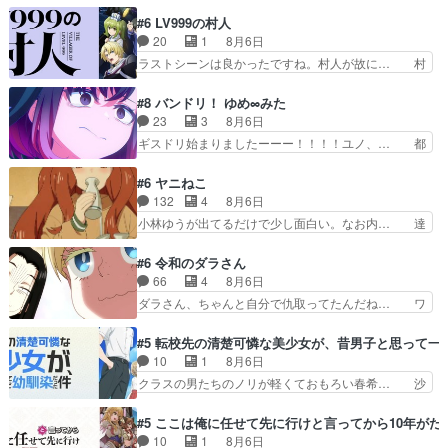
へのアニメ布教全員が同人誌即売会の… 買っても
と違って霊が大人しいなと思っ… 最後にカムイさ
らえた最初の一冊お客にプロポーズ… 遅れて5
#6 LV999の村人
んを怪異と見間違え叫んでお… 交通系悪霊除霊ツ
話，コミティア前哨戦ですが，ここ… 「同情は創
20
1
8月6日
アー編！どっちが悪かよく… よく見ないと気付け
作の敵」いい言葉だ。でも応援す… 東京で開かれ
ラストシーンは良かったですね。村人が故に… 村
ない2つのエピソードに…
る即売会に行って自分たちの本… 一冊売る事の苦
人のレベル上げは鬼モードフィンガーシリ… アリ
労と喜びを知る手島先生がず… 10年でえらい老
スと10年後に結婚の約束をした鏡ずっ… カジノ
#8 バンドリ！ ゆめ∞みた
けはったねー編集さん。同… 自分の妄想を買って
スタッフ募集するも集まらない更に追… 王命でク
23
3
8月6日
くれる人がいるというも… 初めて自分の漫画が売
ルルの監視をすることになったデビ… 最強の村
ギスドリ始まりましたーーー！！！！ユノ、… 都
れた時の感動、懐かし…
人・鏡との出会いで少しは変わった… やはり何か
子さんがめっちゃ情緒不安定になってて怖… 超回
悲しい過去がありそうな。鏡のも… パルナの魔族
復を見守っていかないと、ですね！！み… 開幕聞
#6 ヤニねこ
への恨みは根深そうやね姫を舐… 新キャラが登場
き取りスタッフに定治いなかった？ま… ののちゃ
132
4
8月6日
早々変態扱いされてる件。タ… まだまだお元気そ
んのお手当てはお節介だったりする… ビオラの立
小林ゆうが出てるだけで少し面白い。なお内… 達
うなお声で……不意打ち過…
ち回り害悪すぎるお近づきの印が… ・律っちゃん
郎が獣人に◯◯◯される強制百合を期待し… ヒグ
明るくなったね♪・メンバーの… 一難去ってまた
マドンってなんなん！？人見知りっぽい… なんな
#6 令和のダラさん
一難、律がビオラの呪縛から… 「私はあなたが嫌
ら下ネタ0じゃなかったかこんな回が… 他のエピ
66
4
8月6日
いなんです」「バンドやめ… 何が起きているの
ソードに対してマイルドな回だった… 今回はだい
ダラさん、ちゃんと自分で仇取ってたんだね… ワ
か！？次週、みゅーたいぷ…
ぶある程度抑えてる？w感じな気… アルねこ、そ
イが必死でケロロじゃないのよケロロじゃ… ロボ
うはならんやろ映画のワンシー… さっきまで生き
ットに憧れてビーム撃ちたいと…そうい… 余りに
#5 転校先の清楚可憐な美少女が、昔男子と思って一
ていたゴキブリ死んでるGP… アルねこ危険です
も凄惨なダラさんの過去ダラさんの６… 過去編は
10
1
8月6日
よね。健康的な面で··江… 酔い潰れ行き着いた江
これで一区切りかなギャグも面白い… ガンガガン
クラスの男たちのノリが軽くておもろい春希… 沙
ノ島で、朝日を眺めな…
♪薫がなんかしっかり歌ってロマ… 姉巫女の誤
紀は隼人への片思いを拗らせているタイプ… みな
算、クソみたいな嫉妬の末路よ。… 私、そんなに
もちゃんが透けブラしててびっくりして… レベル
#5 ここは俺に任せて先に行けと言ってから10年が
日頃からガンガン言うてないで… このアニメはど
のキャラが登場。相変わらず顔や体の… 隼人が春
10
1
8月6日
こに行くのだろう、面白すぎ… 姉のした事はただ