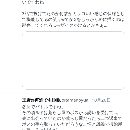
いですわね
3話で投げてたのが何故かカッコいい感じの伏線とし
て機能してるの笑うwてかGをしっかりめに描くのは
勘弁してくれろ...モザイクかけるとかさぁ...
玉野@何処でも睡眠
tamanoyua
10月20日
各所でバトルですね。
その頃ルドは荒らし屋のボスから誘いを受けて…。
先に出会っていたのが荒らし屋だったら二つ返事で
ボスの手を取っていただろうな。情と恩義で掃除屋
に留まると思うが…。