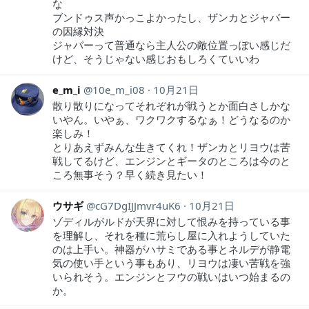
な
ブンドゥス声かっこよかったし、ザンカとジャバー
の因縁対決
ジャバーって普通なら主人公の敵位置っぽい感じだ
けど、そうじゃない感じおもしろくていいわ
e_m_i
10e_m_i08
10月21日
散り散りになってそれぞれが戦うとか面白さしかな
いやん。いやぁ、ワクワクするなぁ！どうなるのか
楽しみ！
とりあえずみんな生きてくれ！ザンカとリヨウは苦
戦してるけど、エンジンとギータのところは今のと
ころ無事そう？早く続き見たい！
ウサギ
cG7DgIJJmvr4uK6
10月21日
ゾディルがルドが天界に対して恨みを持っている事
を理解し、それを種に荒らし屋に入れようしていた
のは上手い。神器がハサミである事とネルデが静電
気の使い手という事もあり、リヨウは凄い苦戦を強
いられそう。エンジンとフウの戦いはいつ始まるの
か。