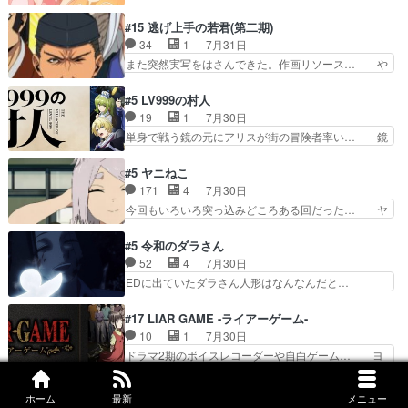
れ光って漫研入ることになってたんだっけ… 登場
そんなに…と思ったらそうい… いつもと違って少
人物が増えてわいわいしたところが好き… 初コミ
#15 逃げ上手の若君(第二期)
し良い話化け猫は油が好物… 今回はあかやし1体
ティアで２０冊刷りは妥当だよね。俺… 藤森さん
34
1
7月31日
のみで15分。金持ちの… 今更だけど霊が性行為
のママ向けの漫画で、また涙腺が⋯… 〜漫画に
また突然実写をはさんできた。作画リソース… や
で祓えることは何とな…
「想い」をこめよう｣娘に漫画であ… 何回この作
るべきことが逃げる事と分かると水を得た… 30
品に泣かされるのだろう。光が藤… ホテル泊まっ
歳まで童貞だと魔法使いになれるという… こっち
#5 LV999の村人
てコミティアっていいなあ。同… コミティア参加
の諏訪の三大将もまたクセが強いw色… 頼重が完
19
1
7月30日
のしおりを徹夜で作る先生(… お母さん、娘にあ
全にブレーンだよね毎回敵キャラが… 弧次郎「欲
単身で戦う鏡の元にアリスが街の冒険者率い… 鏡
んな漫画描かれたら泣いち…
を我慢して強くなれるなら大飯食… 変化球な演出
浩二はゲーム世界に飲み込まれた転生者と… みん
も交えながらの状況説明が本当… LOで参加させ
なががんばってくれたアリスの父ちゃん… 成長限
#5 ヤニねこ
ていただきました！最終的に… この高らかなDT
界が999である村人と定めた上位存… 大規模バト
171
4
7月30日
宣言、合田一人に通じるも… この作品は近年稀に
ルシーンなのに会話してばっかり… やっぱり勇者
今回もいろいろ突っ込みどころある回だった… ヤ
見るおっさんキャラの充…
より強かったか笑統率力LV9… 普通の人間の親子
クのクワガタ取りの話が尋常じゃない雰囲… 妹子
やーん総務課長と娘の女子… これがこの世界の仕
ちゃんの恋愛話をしたり、タバコを生産… ここう
#5 令和のダラさん
組みか‥Lv200帯の… そのために役割を超越する
っすら思ったことズバリ言ってくれて… おかし
52
4
7月30日
者の出現させるた… アリスのお陰で他の勇者達も
い、さわやかだ 世話好きの陰に支配… ヤクねこ
EDに出ていたダラさん人形はなんなんだと…
共闘してくれ魔…
のクワガタ取りの話見て切なくなっ… 普段は選別
『ダラさんと呼ぶ者が生まれた日』をダラさ… 陰
された4～600レスを2,30… 隠し方が密売人のそ
惨な過去がきっちり現代に継承されている… ダラ
#17 LIAR GAME -ライアーゲーム-
れww唐突な作画力の正… なんか今日はかなり一
さんと姉弟の母との出会いの話やはりダ… ダラさ
10
1
7月30日
瞬で終わっちまったっ… 先週と比べてまだまとも
んの過去話も佳境…げに恐ろしいは人… 第５話感
ドラマ2期のボイスレコーダーや自白ゲーム… ヨ
に見えた。4話は過…
想：２人の過剰な貢ぎ物?の礼とし… 第５話感
コヤは人間の弱い所をつくのが抜群に上手… 昼の
想：姉のお誕生会にダラさんを招待… 部分的に時
国の奴らも馬鹿が多いが、夜の国も同じ… ご視聴
#4 対ありでした。～お嬢さまは格闘ゲームなんてし
系列が4話と入れ替わってるのね… こんなデカイ
ホーム
最新
メニュー
ありがとうございました来週もよろし… 握った◯