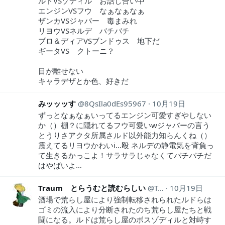
ルドVSゾディル お話し合い中
エンジンVSフウ なぁなぁなぁ
ザンカVSジャバー 毒まみれ
リヨウVSネルデ バチバチ
ブロ＆ディアVSブンドゥス 地下だ
ギータVS クトーニ？
目が離せない
キャラデザとか色、好きだ
みッッッす
8QsIla0dEs95967
10月19日
ずっとなぁなぁいってるエンジン可愛すぎやしない
か（）棚？に隠れてるフウ可愛いwジャバーの言う
とうりさアクタ所属さルド以外能力知らんくね（）
震えてるリヨウかわいi…殴 ネルデの静電気を背負っ
て生きるかっこよ！サラサラじゃなくてバチバチだ
はやばいよ…
Traum とらうむと読むらしい
Traum1
10月19日
酒場で荒らし屋により強制転移されられたルドらは
ゴミの流入により分断されたのち荒らし屋たちと戦
闘になる。ルドは荒らし屋のボスゾディルと対峙す