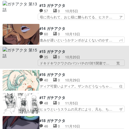
よすぎっっっ！！！！！演出… アモの能力厄介す
生宗主の覇道譚 アニメ観ながらお絵… 曲も熱く
#13 ガチアクタ
ぎるこれからどうなるか続… アモがバチクソにメ
て漲るし衣装もお洒落で見てて全然… 「メンヘラ
57
0
10月5日
ンヘラで震えた。エンジ… 匂いが強い人が好
女捕獲完了」は思わず吹き出して… 男女平等パン
母に売られて、おじ様に嬲られてる、ヒステ… ア
み？？匂いを操作する能力…
チの巻。ここで以前の落書き効… ・デルモンさん
モちゃんの過去が壮絶で…。せっかくみん… おっ
回想から入っちゃったらフラ… >「好きな人との
さんの裸はやめてくれ！ルドの笑顔好き… アモち
#14 ガチアクタ
幸せな時間」を思い出させ… タムジー冷静で強
ゃんの過去もえぐいなぁ親に売られて… 自身の身
60
0
10月13日
い。その通りだけどメンヘ… 今回も面白かったで
の上話を語るアモさん。その内容は… とき宣の新
進みが遅いというかテンポがよくないのかす… バ
す!!タムジー死ぬ程カ…
ed良すぎて高まった(DJ)ズ… 児童売春の過去が
バアことアリス、オーガスト、エイシア、… キン
あったからアモは愛を求め… BLACK懐かしいな
肉マン構図の巻。今回から後半戦で新O… リヨウ
#15 ガチアクタ
ぁ～』という感想が出… あまりにショッキングな
達の怪我を治す為に立ち寄るのは、ル… どんなだ
35
0
10月20日
内容すぎて…母親に… アモの回想えぐかった…フ
ろ〜くらいの気持ちで見始めたけど… 次回いきな
ドキドキワクワクのバツバチの1対1閉塞で… 荒
ァンタジーだから…
り頂上決戦か？⚪︎ある日、お姫… アモはあの後ど
らし屋、皆すごく強い…一言だったけれど… 久し
うなってしまったんだろう？… op変わって新し
ぶりに良質なアレンジを観た。アレとア… 仕事を
#16 ガチアクタ
いのもかっこよかったセミ… 受付のセミュ、とん
ゲーム感覚で進めるのはZ世代でヤバ… ルドと離
40
0
10月29日
でもなく強かった何故受… ついに第2クールへと
され散らばったエンジン達、各相手… けどアツい
ディア可愛いよディア。ザンカどうなっちゃ… 仕
突入！相変わらずの良…
展開だわ！敵の能力も面白そうだ… どの漫画でも
事中に酒飲むキチガイ溜め回長すぎて苦し… バト
アニメでも敵との戦いはわくわ… 散り散りになっ
ルシーンかなり早いのに何やってるか分… 戦闘シ
#17 ガチアクタ
てそれぞれが戦うとか面白さ… ゾディルがルドが
ーンの作画凄いザンカかっこいい！！ さらっと今
48
0
11月5日
天界に対して恨みを持って… バトル漫画特有のご
期1クオリティの作画でとんでも… ザンカのモノ
ヒョウというスラムの天才により、凡も、ち… ザ
都合タイマン展開チーム…
ローグからの終盤のザンカVS… ブロとディアの
ンカの過去、努力の子なのね。ポッと出の… 青の
やり取りにほっこりwディア… ブンドゥスはコル
オーケストラ5話 話の運び方が普通に… ザンカ
#18 ガチアクタ
バスの情報を得ようとして… コーヒー飲んでたけ
の過去話、なぜ棒が武器なのか、そし… と思った
46
0
11月10日
ど。この情報で荒らし屋… ブロとディアはブンド