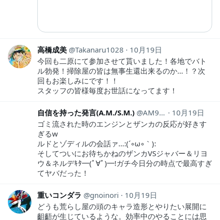
高橋成美
Takanaru1028
10月19日
今回も二原にて参加させて貰いました！各地でバト
ル勃発！掃除屋の皆は無事生還出来るのか…！？次
回もお楽しみにです！！
スタッフの皆様毎度お世話になってます！
自信を持った発言(A.M./S.M.)
AM90416827am
10月19日
ゴミ流された時のエンジンとザンカの反応が好きす
ぎるw
ルドとゾディルの会話ァ…:(´◦ω◦｀):
そしてついにお待ちかねのザンカVSジャバー＆リヨ
ウ＆ネルデｷﾀ━(ﾟ∀ﾟ)━!ガチ今日分の時点で最高すぎ
てヤバだった！
重いコンダラ
gnoinori
10月19日
どうも荒らし屋の頭のキャラ造形とやりたい展開に
齟齬が生じているような。効率中のやることには思