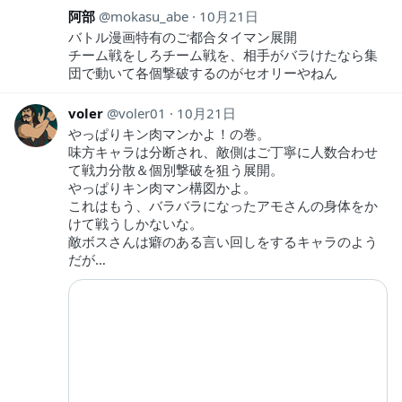
阿部
mokasu_abe
10月21日
バトル漫画特有のご都合タイマン展開
チーム戦をしろチーム戦を、相手がバラけたなら集
団で動いて各個撃破するのがセオリーやねん
voler
voler01
10月21日
やっぱりキン肉マンかよ！の巻。
味方キャラは分断され、敵側はご丁寧に人数合わせ
て戦力分散＆個別撃破を狙う展開。
やっぱりキン肉マン構図かよ。
これはもう、バラバラになったアモさんの身体をか
けて戦うしかないな。
敵ボスさんは癖のある言い回しをするキャラのよう
だが…