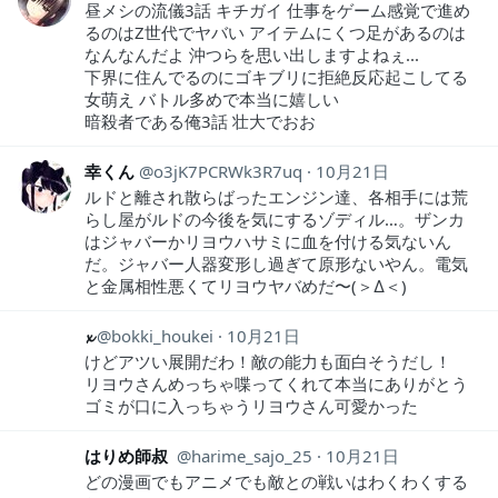
昼メシの流儀3話 キチガイ 仕事をゲーム感覚で進め
るのはZ世代でヤバい アイテムにくつ足があるのは
なんなんだよ 沖つらを思い出しますよねぇ...
下界に住んでるのにゴキブリに拒絶反応起こしてる
女萌え バトル多めで本当に嬉しい
暗殺者である俺3話 壮大でおお
幸くん
o3jK7PCRWk3R7uq
10月21日
ルドと離され散らばったエンジン達、各相手には荒
らし屋がルドの今後を気にするゾディル…。ザンカ
はジャバーかリヨウハサミに血を付ける気ないん
だ。ジャバー人器変形し過ぎて原形ないやん。電気
と金属相性悪くてリヨウヤバめだ〜(＞∆＜)
𝔁
bokki_houkei
10月21日
けどアツい展開だわ！敵の能力も面白そうだし！
リヨウさんめっちゃ喋ってくれて本当にありがとう
ゴミが口に入っちゃうリヨウさん可愛かった
はりめ師叔
harime_sajo_25
10月21日
どの漫画でもアニメでも敵との戦いはわくわくする