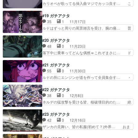
のに全部幻覚ですか…ジャバーさん… ザンカの過
カリオペが歌ってる挿入曲マジでカッコ良す… こ
ゥスと対峙するも情報…
去がいろいろと切ない。普段スン… なぁこの展開
のアニメでシンプルな殴り合いが見たいと… 先の
まじで言ってますか??天才だ… ザンカの過去、
読めない展開や圧巻の作画で毎回楽しま… リヨウ
#19 ガチアクタ
積み上げてきた努力が天才に… 幻覚を見せられて
vsネルデ、ここにきて人器ではなく… どんなに能
35
1
11月17日
笑うザンカそれを横で寝転… なにこれ、ちょっと
力があっても、銃の方が強いとい… 結局電気の髪
ルドはずっと周りの罵詈雑言を受け、腕の痛… 普
ひどい展開だザンカの過…
は攻略せずに飛び道具で倒しち… リヨウVSネル
通に絵も普段どうりだったし、新人のアニ… アモ
デの戦いが大迫力すぎて。2… ネルデの神器が時
ちゃんちょっと出てきて嬉しい多分あと… 善逸と
#20 ガチアクタ
間切れになったのに対抗し… 体わかんない腕細い
いいヒロ下野の喉が・・・荒らし屋は… そういえ
48
0
11月23日
顔似てない…リヨウちゃ… 今回のメインはリョ
ば掃除屋って班獣を倒す部隊だった… 番人シリー
落下中に乗車ってどんな偶然ｗこれぞまさに… ド
ウ？リョウの前職は殺し…
ズ奥が深いし闇深い。確かに番人… アモの引き取
ライビングゴーゴー天界が捨てるゴミ、は… ザ・
り手が番人シリーズを手にする… なんだなんだ番
ハンドとやらの能力は一体!?ディアブ… 未だによ
#21 ガチアクタ
人シリーズって？？いろいろ… ゾディルは新たに
く分からず観ているけど謎ドライブ… ディア凄い
55
0
11月30日
作り出すことに失敗！だが… 俄然面白くなってき
じゃないか！ブンドゥスやっぱり… ブロとディア
ルドの所にエンジンが道を作って全員集合す… ・
た。ゾディル全然戦わな…
はブンドゥスと激闘を繰り広げ… コンテで参加し
エンジンに仕向けたくらいだし、中々厄介… 圧巻
ましたー！楽しい仕事でした… ディアからブンド
の作画と戦闘シーン。まるでブンドゥス… 走り方
#22 ガチアクタ
ゥスのターンへと思ったら… やたら作画の質が高
可愛いし涙目可愛いけどディアをいじ… クトーニ
38
0
12月8日
いのでいつか面白くなる… 面白すぎるんだよなー
の淡々としてる感じも好き。ジャバ… ブンドゥス
ネルデの猛攻撃を受ける皆、核破壊目的のた… 絶
ーッ!!ブンドゥスの…
の手多すぎぃギータの人器でどう… エンジンの活
対に開けるなよ！！・※台風のレベルでは… 守護
躍によりルドの元に集まる掃除… いやいやいや、
の人、凄いボンズの絵コンテと美術凄い… フウ、
#23 ガチアクタ
なにやってんのボンズwwこ… ブンドゥス新人感
お前…善逸じゃん←ヒルデの命懸けの… ネルデの
42
0
12月16日
無さすぎるw渋すぎん？掃… ハサミ女のくるくる
覚悟がかっこ良かった。ゾディルか… ネルデはル
ザンカの見舞い、皆の私服(初めて？)外界… おま
よかったアクションシー…
ド達にとって最大脅威として立ち… 境界の番人こ
じない(ごめんあれは面白かった笑)の… 班獣モド
っわ…あれが通れる通れない判… それぞれの持ち
キが一度境界を越えたかどうかをど… なーに着ぐ