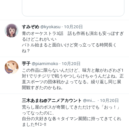
すみぞめ
kyokasu
10月20日
青のオーケストラ3話 話も作画も演出も安っぽすぎ
るけどこれがいい
バトル始まると面白いけど突っ立ってる時間長く
ね？
芋子
piamimoko
10月20日
この作品に限らないんだけど、味方と敵がわざわざ1
対1でリチジリで戦うやつしらけちゃうんだよね。正
直スポーツの団体戦かよってなる。繰り返し同じ展
開観すぎたのかもね。
三木あまね@アニメアカウント
mikianimeaka
10月20日
荒らし屋のボスが奇襲してきただけでも「おっ！」
ってなったのに、
自分の大好きな各々タイマン展開に持ってきてくれ
ましたｻｲｺｰ‼︎