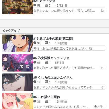
#24 ガチアクタ
味を上手く活かして窮地を脱… 今回も面白すぎま
るみ脱いてるんですかギータｗ!… ギータの露出
58
0
12月21日
した!!ネルデの自らをか… 青のオーケストラ10
に厳しいブロw帰りの車内うる… ルドに構っても
失態のレムリンに寄り添うルド。荒らし屋意… 励
話 演奏より人間関係…
らいたくてアピールしまくる… シオマネキのまじ
ます為に悩んでた所ザンカの一言、本当に… ココ
ない赤ちゃんがたまに手に… ザンガ…カッコい
でも沢城さんはスゴかった、スゴ過ぎる… 子供グ
い！学校でも仕事でも失敗… ゾディル製造班獣モ
ループによる”遠足”。ルドくんはア… ブログを更
ドキを倒し掃除完了レム… リロードしてもなった
新しました!!宜しければ、是非… このゴミが蔓延
ピックアップ
からおま環じゃないで…
するうす暗く汚い世界観が良… 菓子に釣られる少
年たちというありがちの光… まじない屋のレムリ
#16 逃げ上手の若君(第二期)
ンは自分の悪戯のせいで… 冒頭からザンカがイケ
38
1
18時間前
メンすぎるたし、ちび… ルド成長してるなー。キ
時行「あなたの役に立って恩を返したい」頼…
ャラが先に出て後追…
元々1期からそうだっただろと言われると返… こ
のアニメの演出、同じCloverWor… 貞宗の思考を
#6 乙女怪獣キャラメリゼ
読み切れなかったのは、経験の… 信濃仮面いった
66
1
8月6日
い誰なんだ！役に立ちたいで… 人形だったり将棋
来夢を誑かした岡田と遭遇、でも岡田は気付… 自
だったり、諏訪神党の三大… ・これ罠じゃない
分も相手の容姿しか見てなかったと気付き… みん
の？・砦を捨てるって同盟… 合戦における伝令の
なからのメイク道具が、らいりーさんを… らいり
#6 うしろの正面カムイさん
意味。特に諏訪の地は山… 薄々思ってたけど実写
ーの影響で理想に向けて努力する黒絵… コングと
19
1
15時間前
パートに対する熱意が… 亜也子ちゃん面白い親父
ゴ〇ラの怪獣大決戦!?w黒絵の友… らいりーが己
お願いマッスルの歌詞そのまま言ってて草今… 今
さんが無事で良かっ…
のルッキズムと相対する話とし… らいりーさんが
日も1日お疲れ様でした～バタバタしてて… 霊を
容姿の美醜でしか人を見ない… 校外学習で奥多摩
大量に成仏させた ジェットババアの亜… 1日で
#6 これ描いて死ね
の小河内ダムに来た黒絵た… ライリーが好きだっ
6人は流石絶倫カムイ婆もしっかり抱… 今回は交
36
1
15時間前
たクズ男ハルゴンが懲ら… メイクでちょっと勇気
通悪霊の除霊ツアー。Aパはいつも… 前半の霊カ
コミティア回だああぁぁぁ!!!これ見てた… 妻と子
出てる黒絵ちゃん可愛…
モみたいになってるよねwジェッ… 今回はいつも