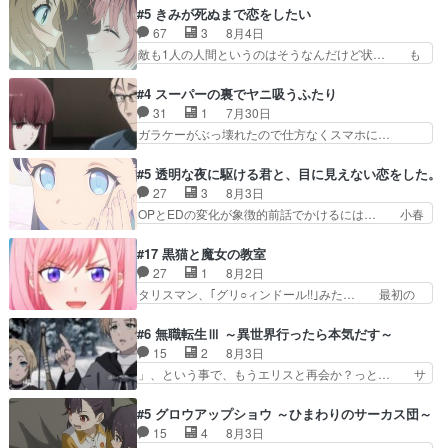
吸血鬼兄弟の弟ですいいキャラ… クリスタ皇女
目は気品溢れてるのに中身は…美緒ママ… テー
#5 きみが死ぬまで恋をしたい
が“萌え”なのでこの娘が皇帝… ウサギ好きそうな
マ：格ゲー大会に行くには？感想は、美… 大会を
67
3
8月4日
王女殿下がかわいい。幼馴… ついに始まった狩猟
前に格ゲー熱が高まる一方、百合の本… 東京で開
敵も1人の人間というのはそうなんだけど状… も
祭。エルナの活躍で上位…
催される格ゲー大会に参加すること… Japanに向
う着れないからってどういう意味だろうな… ミミ
けて外泊届にサインをもらっ… 長崎から大会のた
を人間に戻して欲しいでも自分達が代わ… ご視聴
#4 スーパーの裏でヤニ吸うふたり
めに東京へ!/でも観光よ… 旅の支度全部やってく
ありがとうございました見るたびに切… 誰かと思
31
1
7月30日
れる先輩、なんだかん… 第５話をｄアニメストア
ったらちゅー先輩か。しれっと相方… 第５話感
ガラケーがぶっ壊れたので仕方なくスマホに…
で視聴しました。視…
想：コ□した相手にも家族や…､戦… つらい回
佐々木さんとは同い年くらいに思ってたけど… や
だ……つらすぎる……。エスタ先輩… 今週のシー
はり出オチ感が否めず、エピソードの打率… 田山
#5 透明な夜に駆ける君と、目に見えない恋をした。
ナとミミも可愛かった2人の関係… 確かに相手に
さんが佐々木さんに沼っていく…こんな… 佐々木
27
3
8月3日
も家族や大切な人はいるけど、… 白シャツが作業
さん、腕フェチなんですね笑最近まじ… 佐々木が
OPとEDの変化が象徴的前話でかけるには… 小春
着みたいなもんなんですかね…
ガラケーからスマホに変えるって、… もうドラマ
の透明なモヤのかかった世界。どんな女… そう
版孤独のグルメファンコンテンツ… 「お腹冷えち
か、こんな風に見えてるのかぁ。かける… 完全な
#17 黒猫と魔女の教室
ゃわない？佐々木さんの優しさ… 先行で見た時よ
両片思いになりましたねぇ…OPとE… 余計な物
27
1
8月2日
り2人のやり取りに癒しを感… ABEMA版の7〜8
は描かず白く靄がかった小春ちゃん… 光も感じな
タリスマン、｢グリ○ィンドール!!｣みた… 最初の
話佐々木が実年齢以上…
い完全な盲目なんやね…おめかし… 母役に能登さ
障害ゴーレムを全員で力を合わせて倒… アリアは
んって禁じ手使ってきたー！E… 今回は小春視点
ホントスピカが大好きだよね。ツン… 一等級ポテ
#6 無職転生Ⅲ ～異世界行ったら本気だす～
も描かれていて良かった本当… 股に海豚を挟み水
ンシャルのアリアちゃん可愛くて… そういや、ア
15
2
8月3日
上バスでの会話を反芻…恋… OPEDとも無人バー
リアは能力は最上級のくせに、… とうとうアリア
」、という事で、もうエリスと再会か？っと… サ
ジョンから主人公２人…
と直接競う場がきたこれまで… 毎度ながらのスピ
ラの再登場によってルーデウスの成長が確… 人間
カの顔面芸推しのハナちゃ… クソレビュータリス
関係の清算が粛々と進められているサラ… サラと
#5 グロウアップショウ ～ひまわりのサーカス団～
マン趣味ダダ漏れで好き… 期末試験が始まろうと
の関係に対して完全に「昔の女」とし… ルーシー
15
4
8月3日
しておりスピカは対策… 能力鑑定胸像タリスマン
にデレるルディが完全に親バカで微… サラとは会