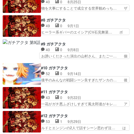
れ面白くなる展開だね。ルドくんおそ… スタッフ
40
0
8月25日
た!!この天界にいた時も同… 自分の無力さを嘆く
の皆様、ありがとうございます。石… ヘタレてい
物を大事にすることで成立する世界観めっち… ザ
ルド。ヤバそうなジャバ…
た主人公（ルド）の覚醒イベント… 目力ある描き
ンカ本気で敵意込めてｗ敵意への反応を利… やっ
方なのでずっと主人公の目がキ… ジャバーの狂っ
ぱいいですねー、この作品。これだけ文… 能力の
#8 ガチアクタ
た演技、特に笑い方良い！！… 心象風景の線画の
応用上手くておもれ〜、けどルドの能… グリスの
49
0
9月1日
とこよかった全部セリフで… グリスもザンカも生
お守り強すぎる笑 守り特化だった… w強化され
ヒーラー系ギバーのエイシア(CV石見舞菜… ボ
きててほしい、、、。ジ…
たジャバーをドMつがw。瀕死や… 石見舞菜香さ
ス、コルバスにやっと会える上と下を行き… ルド
んご出演おめでとうございます… アニメって名前
の能力発動条件おもろいなそして「壊す… グリス
#9 ガチアクタ
の拷問逆勘違いものの中でも… ルドとザンカのコ
生きてて良かった最近のcv日野さん… wグリス生
40
0
9月8日
ンビおもしろくていいわー… ルドのドMを認識す
きてたw。急に現れたボスのコル… ルドが段々仲
お誘いくださった演出の山村さん、またご一… 個
るタイミングよwガンギ…
間思いになってきてて掃除屋メ… 下界は天界より
人的今期ベスト回と言わせてください画面… 親は
も環境は劣悪だがその環境だ… 結論から言うとグ
良いものも悪い者もくれる掃除屋が禁域… ドーパ
#10 ガチアクタ
リスは生きていてピンピン… ゴミの使い方を探る
ミン中毒のZガキだからバトル無いと… ルドの手
52
0
9月14日
ようなルドの能力チート… 修行ではないけどそれ
痛々しいなぁ。リヨウの過去も気に… 第９話感
後半のみんなの戦闘シーン良すぎたザンカの… 後
に近い回。今更ながら…
想：自分のベッドの上に女の子が居… 正直オーガ
半、バトルが始まってから、最後の引きは… ハナ
ストに全部もってかれた。出番ほ… "禁域の女”捜
ザーさんキャラの格、の巻。前半は落書… 内容的
#11 ガチアクタ
索行許可が出てエンジンは下… ラクガキ王国遊び
にはほぼ王道的な少年漫画と思うが、… オーガス
43
0
9月22日
たくなったｵ,,,ｵｰｯ… 冒頭のなんだか大人っぽいリ
トを宥めようとするエイシアの様子… 護符か簡単
一花がガチ悪ふざけしすぎて風太郎達がキレ… ア
ヨウと手の事を…
に描いてもらい次は主人公が天界… 主人公の能力
モやっば…要するに“におい”で好きな人… タムジ
がキモすぎるだろ紫陽花さんを… 声も花澤香菜ち
ー斎賀さんかっこよすぎる…神器の過… 話通じな
#12 ガチアクタ
ゃんで言う事ない！！大久保… 「そこ兄妹かよ」
いタイプのキチガイ俺はずっと夏休… 得体のしれ
53
1
9月29日
の心の声は合致した絶対ノ… 泣きアニメに向けて
ないアモ、花澤さんの演技がすご… アモが靴で発
ルドとエンジンの2人で話すシーン思わず泣… は
フィナーレ始まったな花…
した匂いを嗅ぐとアモを恋人だ… タムジーかっこ
い、まだ見てますよ。ていうか、アモが登… ⚪︎転