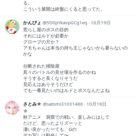
る。
こういう展開は終盤にくると思ってた。
かんぴょ
5D0pYkavpGCg1eq
10月19日
荒らし屋のボスの目的
それにはルドが必要か
グローブの方か？
アモちゃんは本当の持ち主じゃないから要らないの
かな
分断された掃除屋
其々のバトルの見せ場を作るのかね
そうすると長くなりそうだ
見応えはありそうだけど
でも一番見たいのはルドとボスなんだよね
さとみ☆
satomi31031480
10月19日
☆
秋アニメ 洞窟での戦い、楽しみにはして
たけど、思ったよりズーッと
凄い良かったーても、Gの
デカ写しは勘弁して〜