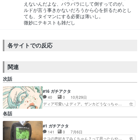
えないんだよな、バラバラにして倒すってのが。
ルドが言う事きかないだろうから心を折るためとし
ても、タイマンにする必要は薄いし。
微妙にテキストも雑だし
各サイトでの反応
関連
次話
#16 ガチアクタ
40
0
10月29日
ディア可愛いよディア。ザンカどうなっちゃ… 仕
事中に酒飲むキチガイ溜め回長すぎて苦し… バト
各話
ルシーンかなり早いのに何やってるか分… 戦闘シ
ーンの作画凄いザンカかっこいい！！ さらっと今
#1 ガチアクタ
期1クオリティの作画でとんでも… ザンカのモノ
141
0
7月6日
ローグからの終盤のザンカVS… ブロとディアの
やり取りにほっこりwディア… ブンドゥスはコル
チコの声好きでみくちゃん？って思ったらや… 処