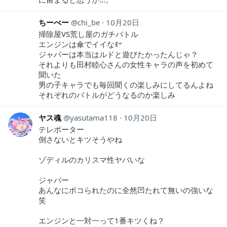
ちーべー
chi_be
10月20日
掃除屋VS荒し屋のガチバトル
エンジンは傘でイイなꉂ𐤔
ジャバーは本当はルドと遊びたかったんじゃ？
それよりも田村睦心さんの女性キャラの声を初めて
聞いた
男の子キャラでも毎回聞くの楽しみにしてるんよね
それぞれのバトルがどうなるのか楽しみ
ヤス魂
yasutama118
10月20日
テレポーター
倒さないとキツそうやね
ゾディルのカリスマ性ヤバいな
ジャバー
あんなにボコられたのに全然凹たれて無いの強いな
笑
エンジンと一対一って1番キツくね？