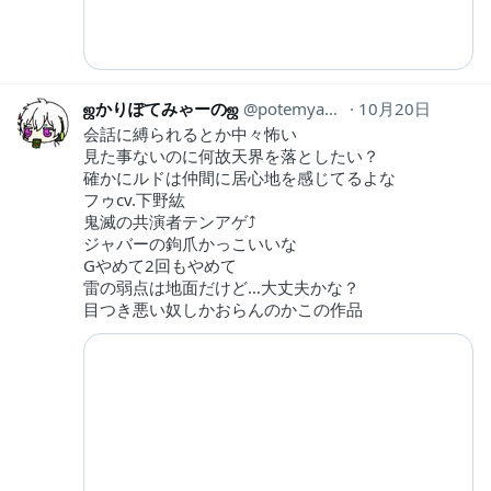
ஜかりぽてみゃーのஜ
potemyaano
10月20日
会話に縛られるとか中々怖い
見た事ないのに何故天界を落としたい？
確かにルドは仲間に居心地を感じてるよな
フゥcv.下野紘
鬼滅の共演者テンアゲ⤴︎
ジャバーの鉤爪かっこいいな
Gやめて2回もやめて
雷の弱点は地面だけど…大丈夫かな？
目つき悪い奴しかおらんのかこの作品