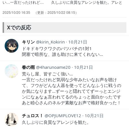
い…一言だったけれど… 久しぶりに良質なアレンジを観た。アレと
ア… 仕事をゲーム感覚で進めるのはZ世代でヤバ… ルドと離され
2025/10/20 16:35
2025/10/22 08:15
散らばったエンジン達、各相手… けどアツい展開だわ！敵の能力も面
白そうだ… どの漫画でもアニメでも敵との戦いはわくわ… 散り散
りになってそれぞれが戦うとか面白さ… ゾディルがルドが天界に対し
Xでの反応
て恨みを持って… バトル漫画特有のご都合タイマン展開チーム…
キリン
kirin_Kokirin
10月21日
ドキドキワクワクのバツバチの1対1
閉塞で暗所な、誰も助けに来てくれない…
春の雨
4harunoame20
10月21日
荒らし屋、皆すごく強い…
一言だったけれど気弱な少年みたいなお声を聴け
て、フウがどんな人器を使ってどんなふうに戦うの
か気になります…ずーっと隠れててずーっとエンジ
ンになぁなぁ言われてるのちょっと面白かったです
あと睦心さんのネルデ素敵なお声で格好良かった！
チュロス！
OPJUMPLOVE12
10月21日
久しぶりに良質なアレンジを観た。