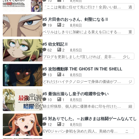
10
1
8月6日
こに行くのだろう、面白すぎ… 姉のした事はただ
希の級友を巻き込んだイジりに動じ… 第５話を
「ここは俺達に任せて先に行け！全員いい奴… 過
単に一族を絶滅させただけ…
U-NEXTで視聴しました。視聴… ラブコメで天然
去、あとを託したロックが今、2人にあと… 木下
ジゴロというかナチュラルヒ… みなもと仲良く話
鈴奈（@0suzuna0）が【マリー… 村ごと乗っ取
#5 片田舎のおっさん、剣聖になるⅡ
す隼人を見てなぜか不安に… 無理なダイエットは
られてたら流石に気付かないか… 《漫画版少し読
19
2
8月6日
禁物だけど、なかなか結… 「これからもお手入
んだことある》エリックとゴ… ロックは敵に容赦
ベリルはしきりに加齢による衰えを口にする… 重
れ、がんばりゅ」ありが…
無くブスっといくから気持… 勇者パーティー再結
ねた歳のせいにしていた限界を超えて命の… いい
成して先にいけで激アツ… 爆縮、幻覚、主人公結
んじゃないですか。魔物の群を発見した… アマプ
#5 幼女戦記Ⅱ
構エグいことするよな… ねぇ猫耳ガール、敵の根
ラにて視聴終わり！サーベルボア討伐… を言い訳
62
2
8月5日
城に乗り込む事を同… 世もや替えが利くと復活P
にしたくないものですねwボア狩り… 先生として
ブログを更新しました!!宜しければ、是非… 少し
とは？！もう来週…
のベリルが好きだけど、今回みた… 4人だけでサ
でもマシな負け方を選んだゼートゥーア… ゼート
ーベルボアを狩りに行く。野営… ・実家周辺でサ
ゥーアの唯一の手駒が強すぎる笑あお… 私にとっ
#5 攻殻機動隊 THE GHOST IN THE SHELL
ーベルボアが暴れてると聞い… ちょっと年齢の事
て完全にご褒美回ゼー様の葉巻シー… やはりター
13
4
8月5日
を言いすぎとゆーか言い訳… ベリルの母もやはり
ニャが後方指揮だと展開に迫力が… “貧乏籤百連
どれだけハイテクノロジーで身体の価値がフ… ジ
只者じゃなかったかベリ…
無料ガチャ”100連でも1回… 2期入ってから地味
ャミングも伏線になるかと思った回想シー… フチ
だよね。ただでさえ幼女… 「餌になってもらわね
コマだいぶ理性持ち始めた。この世界の… 原作読
#5 最強出涸らし皇子の暗躍帝位争い
ばならぬ」って言葉に… ゼートゥーア左遷によっ
んだのもう何年も前なのに、覚えてる… コイルの
10
1
8月5日
て参謀本部の連携が… 緊張感ある戦闘描写とギャ
汚職を突き止めるべくバトーの指導… やまとん1
騎士狩猟祭、個人的に優勝本命に印を付けた… 細
グ今週の『有能な…
号はどこの部分で使うのだろう？… 日本とロシア
かい設定を考えるのが面倒な時は古代魔法… エル
が絡む政治の話かつ色々な用語… 第５話を
ナがチートすぎる笑アルは最初から自分… プラネ
#5 対ありでした。～お嬢さまは格闘ゲームなんてし
primevideoで視聴しまし… 前回同様『イノセン
ット・ウィズ展開アツいな「騎士狩猟… 麦茶どこ
12
2
8月5日
ス』を含む押井・神山版… 第５話「EPISODEラ
ろかタイトル通り麦茶の出涸らしぐ… 第５話を
EVOジャパン参戦を決めた四人。美緒の母… こ
ストの母親の気持…
ABEMAで視聴しました。視聴に… 復讐に燃える
の作品に唯一足りないと思ってた(無くて… 見た