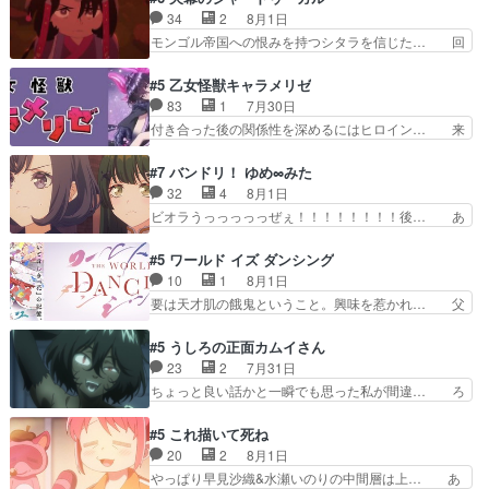
んへ…もう中学生な… 梅原の人が18歳になるま
当主が際限なくツガイを増やせるのに… 今回はも
34
2
8月1日
での誕生プレゼン… なよなよした男（cv石田彰）
うガブちゃんさんの悲鳴にも似た怒… ユルと戦っ
モンゴル帝国への恨みを持つシタラを信じた… 回
梅ちゃんがた…
た時から伏線が張られていたのが… しかしアサ
想が淡々と語られるのだけどいつの間にか… オゴ
は、兄様に会いたいbotだと思… ツガイには優し
タイの妃になってもその心は晴れず、モ… ドレゲ
#5 乙女怪獣キャラメリゼ
い筈のガブちゃん、アキオの… 色々とひっかけが
ネの過去、宝石だった彼女が人になり… ドレゲネ
83
1
7月30日
あって、最終的に嫌な終わ… ゴンゾウが従える大
の過去、、辛かった、、あのジャタ… 年上旦那が
付き合った後の関係性を深めるにはヒロイン… 来
量のツガイに何事かと思…
良い人でも、女は宝石でただ笑っ… ダイルの儀式
夢ちゃんがキングコングなのいい味付けだ… ずっ
の神々しさたるや。一気に空気… ドレネゲの辛い
とメスってて何この可愛い生物。クラス… 付き合
#7 バンドリ！ ゆめ∞みた
過去には同情の言葉しか…シ… 奥様に悲しい過
い始めたら始めたでまた違った悩みが… と一歩ず
32
4
8月1日
去…萌え袖が可愛いね、と思… ドレゲネとシタ
つ踏み出す黒絵ちゃん微笑ま新汰の… ツインテー
ビオラうっっっっっぜぇ！！！！！！！！後… あ
ラ、2人だけの同盟が結成さ…
ルが可愛いお茶目な妹ちゃんです… しかも過去も
られちゃん、僕っ子になってから取り戻し… ビオ
重いんかいかつては自分に自信… リップを塗って
ラが悪魔すぎて気分が悪くなってきたこ… 声優ま
#5 ワールド イズ ダンシング
らっしゃるからかしらお顔が… 黒絵「怪獣に憧れ
とめました(７話まで)仲町あられ/… ビオラの策略
10
1
8月1日
るのはいいけど自分自身が… 素の自分はどちらな
がバッチリ嵌って最高wwwこ… 自信あれば評価
要は天才肌の餓鬼ということ。興味を惹かれ… 父
のかはまだ不明だが見せ…
なんて気にしないし、充実し… ・バーチャルだけ
の観阿弥と袂を分かった？鬼夜叉が田楽の… 猿楽
ど、みゅーたいぷ初ライブ… OPこんなんだっ
の鬼夜叉と田楽の増次郎。小さないざこ… 着眼点
#5 うしろの正面カムイさん
け？と思ったら歌唱シーン… の、らいぶシーン
は良くとも、先鋭的すぎるのか。芸能… 鬼夜叉は
23
2
7月31日
＿!!­­--­­--­… それだけでええやん！！しかし、ビオラ
石也と共に観世座をあとにし、三条… 観世座を離
ちょっと良い話かと一瞬でも思った私が間違… ろ
が仕…
れ、三条坊門御所で日々を送る鬼… 「お前(鬼夜
くろ首さんも油舐めてなかった？白雪碧さ… 今日
叉)が凄いのではなく客が凄い… 田楽と猿楽の獅
も1日お疲れ様でした～───昨晩～今… 幼女に拾
#5 これ描いて死ね
子舞勝負。鬼夜叉は猫の動き… 登場人物の我が強
われたお市ちゃんの恩返し。化け猫… 役にて出演
20
2
8月1日
い。新しい獅子舞に拘って… 第５話を
させていただきました。ジョアン… トイ・ストー
やっぱり早見沙織&水瀬いのりの中間層は上… あ
primevideoで視聴しまし…
リーみたいな始まり。流石に除… 猫相手になんで