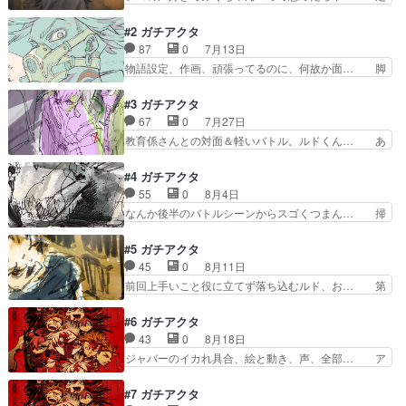
バスの情報を得ようとして… コーヒー飲んでたけ
刑場、更に下の奈落へ落とされる。チワへ… ちょ
ど。この情報で荒らし屋… ブロとディアはブンド
っと自分には合わなそうだなあと何話か… 漫画だ
#2 ガチアクタ
ゥスと対峙するも情報…
と面白いって聞いたことあるけど…こ… よくある
87
0
7月13日
ような設定ではあるけど、絵柄が良… こっから異
物語設定、作画、頑張ってるのに、何故か面… 脚
能バトルになるんですか。ワンピ… ここまんがで
本:ゴミを操るダークヒーローはデビルマ… 好き
読んだときほんとに情緒の乱高… ・世界観が伝わ
だった女の子の態度をあいまいにせず、… 今期も
#3 ガチアクタ
って良かった・結構謎が多め… 32号のシャング
切れる作品無いかも… 色々時間が逼… エンジン
67
0
7月27日
リラ・フロンティアを読ん… 芦屋市の真空ごみ収
のビジュが良きこういう復讐バトル… つまらなく
教育係さんとの対面＆軽いバトル。ルドくん… あ
集システムを思い出した…
はないんだけど特別面白くもない… せつじさん演
ーーーなにこの子好き逆シーンもめちゃく… ザン
じるキャラがガスマスク被って… 奈落でゴミの塊
カやっぱ色んな意味でいいわwwはよ次… 奈落と
#4 ガチアクタ
と戦い苦戦し諦めかけた時、… 大筋は復讐ダーク
いう名の下界には人のゴミだけじゃな… すっぽん
55
0
8月4日
ファンタジーでそういう感… 良い…が、なんだろ
で戦うの草。何気ないシーンで作画…
なんか後半のバトルシーンからスゴくつまん… 掃
うな。「マガジン感」と…
『#GACHIAKUTA今回も面白かった… ザンカくん
除屋とやらの本部で、同僚さんたちと顔合… 掃除
はエンジンに憧れ的なのがあるの… エンジンに連
屋本部にきていろいろあったルドだが、… ポテン
#5 ガチアクタ
れられて治療を受けて飯まで食… 能力バトルなの
シャルを見ることが出来る人器？・人… 掃除屋本
45
0
8月11日
に大事に使い続けたモノに思… やっぱりめちゃく
部の説明とリヨウ紹介回って感じだ… めっちゃ暑
前回上手いこと役に立てず落ち込むルド、お… 第
ちゃ面白いわ〜キャラデザ…
かったー朝から。特に仕事はなく… いまどき珍し
５話感想：歓迎会を開いてくれるんだ。ル… 掃除
い少年漫画ノリというかいつま… この作者
屋ガチでいい人しかいなくね？ザンカ、… こちら
#6 ガチアクタ
HUNTERXHUNTER好きな… これも映画化しそ
のアニメ声優さんがめちゃめちゃに良… そして、
43
0
8月18日
うなくらい人気でそうな気… リヨウの戦闘シーン
ルドはギバーを使えるのか？ 前回… ザンカの戦
ジャバーのイカれ具合、絵と動き、声、全部… ア
のカッコ良すぎないか！…
闘シーンかっこよかったな。さす… ザンカあまり
クションシーン多めで良いOP好きなんだ… ルド
にも顔が良すぎる。グリスもめ… あら班獣云々で
を守ったグリスがで、レグトが言う自分… あーこ
#7 ガチアクタ
もう少しやるかと思ったら早… 今回も最高でし