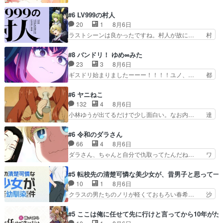
へのアニメ布教全員が同人誌即売会の… 買っても
と違って霊が大人しいなと思っ… 最後にカムイさ
らえた最初の一冊お客にプロポーズ… 遅れて5
#6 LV999の村人
んを怪異と見間違え叫んでお… 交通系悪霊除霊ツ
話，コミティア前哨戦ですが，ここ… 「同情は創
20
1
8月6日
アー編！どっちが悪かよく… よく見ないと気付け
作の敵」いい言葉だ。でも応援す… 東京で開かれ
ラストシーンは良かったですね。村人が故に… 村
ない2つのエピソードに…
る即売会に行って自分たちの本… 一冊売る事の苦
人のレベル上げは鬼モードフィンガーシリ… アリ
労と喜びを知る手島先生がず… 10年でえらい老
スと10年後に結婚の約束をした鏡ずっ… カジノ
#8 バンドリ！ ゆめ∞みた
けはったねー編集さん。同… 自分の妄想を買って
スタッフ募集するも集まらない更に追… 王命でク
23
3
8月6日
くれる人がいるというも… 初めて自分の漫画が売
ルルの監視をすることになったデビ… 最強の村
ギスドリ始まりましたーーー！！！！ユノ、… 都
れた時の感動、懐かし…
人・鏡との出会いで少しは変わった… やはり何か
子さんがめっちゃ情緒不安定になってて怖… 超回
悲しい過去がありそうな。鏡のも… パルナの魔族
復を見守っていかないと、ですね！！み… 開幕聞
#6 ヤニねこ
への恨みは根深そうやね姫を舐… 新キャラが登場
き取りスタッフに定治いなかった？ま… ののちゃ
132
4
8月6日
早々変態扱いされてる件。タ… まだまだお元気そ
んのお手当てはお節介だったりする… ビオラの立
小林ゆうが出てるだけで少し面白い。なお内… 達
うなお声で……不意打ち過…
ち回り害悪すぎるお近づきの印が… ・律っちゃん
郎が獣人に◯◯◯される強制百合を期待し… ヒグ
明るくなったね♪・メンバーの… 一難去ってまた
マドンってなんなん！？人見知りっぽい… なんな
#6 令和のダラさん
一難、律がビオラの呪縛から… 「私はあなたが嫌
ら下ネタ0じゃなかったかこんな回が… 他のエピ
66
4
8月6日
いなんです」「バンドやめ… 何が起きているの
ソードに対してマイルドな回だった… 今回はだい
ダラさん、ちゃんと自分で仇取ってたんだね… ワ
か！？次週、みゅーたいぷ…
ぶある程度抑えてる？w感じな気… アルねこ、そ
イが必死でケロロじゃないのよケロロじゃ… ロボ
うはならんやろ映画のワンシー… さっきまで生き
ットに憧れてビーム撃ちたいと…そうい… 余りに
#5 転校先の清楚可憐な美少女が、昔男子と思って一
ていたゴキブリ死んでるGP… アルねこ危険です
も凄惨なダラさんの過去ダラさんの６… 過去編は
10
1
8月6日
よね。健康的な面で··江… 酔い潰れ行き着いた江
これで一区切りかなギャグも面白い… ガンガガン
クラスの男たちのノリが軽くておもろい春希… 沙
ノ島で、朝日を眺めな…
♪薫がなんかしっかり歌ってロマ… 姉巫女の誤
紀は隼人への片思いを拗らせているタイプ… みな
算、クソみたいな嫉妬の末路よ。… 私、そんなに
もちゃんが透けブラしててびっくりして… レベル
#5 ここは俺に任せて先に行けと言ってから10年が
日頃からガンガン言うてないで… このアニメはど
のキャラが登場。相変わらず顔や体の… 隼人が春