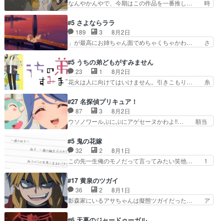
なんやかんやで、今期はこの作品を一番推し… 時
氏容姿も評価してし…
ってほしいちゃんとした別れ方し… サラは未練0
給50円じゃ借金は減らない(^_^;サ… 葵ちゃん可
だと言っていたけど人の気持ち… 実は結構好きな
愛すぎるな楠木ともりちゃんのね… デフォルメさ
#5 さよならララ
キャラモヤモヤする別れ方だ… 役で出演させてい
れた表情が特に多かったのが印… 葵＆茜の回も良
189
3
8月2日
ただきました！よろしくお… 毎クールメインヒロ
きでした。あの証拠写真、ひ… 互いが互いのこと
」が最高にお姉ちゃん面でめちゃくちゃかわ… さ
インを好きになっちゃう…
を想っているのにすれ違っ… 第５話をｄアニメス
すがに割れた窓ガラスの弁償は求められた… 逡巡
トアで視聴しました。視… 葵ちゃんに〝瑞佳ちゃ
を振り切ってみんなに謝ったララの思い… 仕事に
#5 うちの弟どもがすみません
んと練習したい〟と言… 本当この作品は「キャ
馴染めない辺り観ていて苦しいところ… ララちゃ
23
1
8月2日
ラ」を活かすのがうま… みずかちゃんの介入で双
んの事情はもう少し皆に話して良い… ララと茉里
花火は人に向けてはいけません。引きこもり… 糸
子の仲にヒビが………
とで初のアルバイト。七転八倒し… 労働するプリ
はまだ柊の顔も見たことなかったっけ！1… って
ンセスえらい。プリンセスの精… アンデケン行っ
お名前を見たんだけどあの中村大樹さん… 糸ちゃ
#27 名探偵プリキュア！
てケーキ食べて、帰りにカメ… ララが働く事での
んカッケー、色んな意味でwゲームが… 姉から性
87
3
8月2日
てんやわんや。働いて大変… 地道に働き人と関わ
的興奮覚えてないよね？なんて言わ… テーマ：引
ウソノワールぷにぷにアゲセーヌかわよ!!… 順当
る日々の中に愛を見いだ…
きこもりの理由感想は、久しぶり… 元ゲーマーな
にマコトジュエルの争奪戦をやったと。… 記憶を
ので、はちゃめちゃ楽しく作業… 糸ちゃんと源く
取り戻し正式に探偵事務所で働き始め… ポワロ、
#5 鬼の花嫁
んの距離感おかしいね(*´… 糸と源ははよ好きお
元ネタを解説して原作に誘導するの… くれあさん
32
2
8月1日
うとると言わんかい！引… ショウくんと対等に話
の探偵としての初事件にしてちょ… ・急にクイズ
この先一生俺のモノだって言ってみたい笑他… 1
すためにゲームをする…
番組が始まったw・妖精ウソノ… るるかの助手だ
歳からの誕生日プレゼント………とは思っ… 玲夜
った？今回が初めての探偵活… 探偵じゃなかった
さん柚子に18年分の誕生日プレゼント… 柚子は
#17 黄泉のツガイ
の！？クレアさん探偵すぎ… 突然のポアロクイズ
鬼龍院家から初めて学校に通う事にな… プレゼン
36
2
8月1日
は草なんよ。んで、あん… 今回からついにくれあ
ト攻撃ヤバすぎるwwwヴァイオレ… 玲夜さまサ
影森家にいるアサちゃんは擬態ツガイだった… ア
が探偵事務所の仲間に…
プライズの、これまでの柚子ちゃ… 玲夜から柚子
サが置かれた立場や気持ちを汲んで熱くな… 屋敷
へ17年分の誕生日&を未来に… 「​​13歳の柚子ちゃ
にアサはいなかった逆にガブちゃんはい… 影森の
#6 天幕のジャードゥーガル