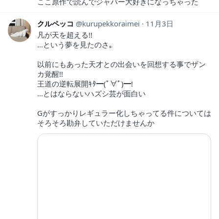
ここ原作で読んでジャバー大好きになっちゃった
クルペッコ
kurupekkoraimei
11月3日
凡が天を超える!!
...という夢を見たのさ｡
以前にもあった天才との出会いを回想する事でザン
カ覚醒!!
王道の逆転展開ｷﾀ━(ﾟ∀ﾟ)━!
...とはならないハズシ芸が面白い
Gがすっかりレギュラー化しちゃってる件については
そろそろ勘弁していただけませんか