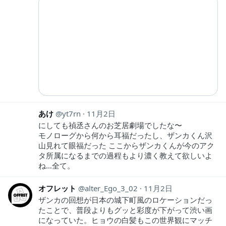
あけ
yt7rn
11月2日
にしても禎丞さんのお芝居劇場でしたな〜
モノローグから何から耳福だったし、ザンカくん沢
山見れて眼福だった ここからザンカくんが今のアク
タ所属になるまでの過程もより濃く教えて欲しいよ
ね…全て。
オフレット
alter_Ego_3_02
11月2日
ザンカの回想が日本の城下町風のロケーションだっ
たことで、普段よりもグッと彩度が下がって渋い画
になっていた。ヒョウの白髪もこの世界観にマッチ