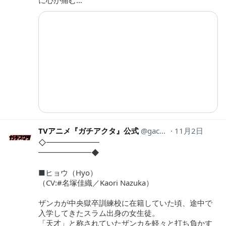
に心が痛む…
TVアニメ『ガチアクタ』公式
gachiakuta_PR
11月2日
◇━━━━━━━
━━━━━━━◆
■ヒョウ（Hyo）
（CV:#名塚佳織／Kaori Nazuka）
ザンカが中央獄卒訓練校に在籍していた頃、途中で
入学してきたスラム出身の女生徒。
「天才」と称されていたザンカを軽々と打ち負かす