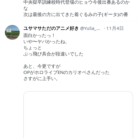
中央獄卒訓練校時代登場のヒョウ今後出番あるのか
な
次は最後の方に出てきた着ぐるみの子(ギータ)の番
ユサマサただのアニメ好き
YuSa_MaSa1982
11月4日
面白かったっ！
いや〜ヤバかったね。
ちょっと
ぶっ飛び具合が段違いでした
あと、今更ですが
OPがホロライブENのカリオペさんだった
さすがに上手い。