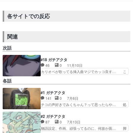
各サイトでの反応
関連
次話
#18 ガチアクタ
46
0
11月10日
カリオペが歌ってる挿入曲マジでカッコ良す… こ
のアニメでシンプルな殴り合いが見たいと… 先の
各話
読めない展開や圧巻の作画で毎回楽しま… リヨウ
vsネルデ、ここにきて人器ではなく… どんなに能
#1 ガチアクタ
力があっても、銃の方が強いとい… 結局電気の髪
141
0
7月6日
は攻略せずに飛び道具で倒しち… リヨウVSネル
デの戦いが大迫力すぎて。2… ネルデの神器が時
チコの声好きでみくちゃん？って思ったらや… 処
間切れになったのに対抗し… 体わかんない腕細い
刑場、更に下の奈落へ落とされる。チワへ… ちょ
顔似てない…リヨウちゃ… 今回のメインはリョ
っと自分には合わなそうだなあと何話か… 漫画だ
#2 ガチアクタ
ウ？リョウの前職は殺し…
と面白いって聞いたことあるけど…こ… よくある
87
0
7月13日
ような設定ではあるけど、絵柄が良… こっから異
物語設定、作画、頑張ってるのに、何故か面… 脚
能バトルになるんですか。ワンピ… ここまんがで