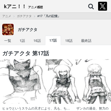
kアニ！！
アニメ感想
アニメ
ガチアクタ
#17「凡の記憶」
ガチアクタ
一覧
1話
16話
17話
18話
最終話
ガチアクタ 第17話
ヒョウというスラムの天才により、凡も、ち… ザンカの過去、努力の