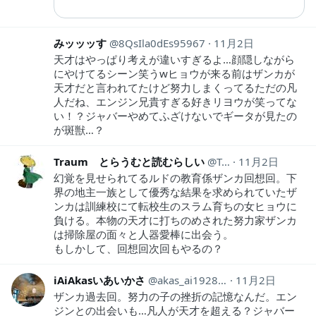
みッッッす
8QsIla0dEs95967
11月2日
天才はやっぱり考えが違いすぎるよ…顔隠しながら
にやけてるシーン笑うwヒョウが来る前はザンカが
天才だと言われてたけど努力しまくってるただの凡
人だね、エンジン兄貴すぎる好きリヨウが笑ってな
い！？ジャバーやめてふざけないでギータが見たの
が斑獣…？
Traum とらうむと読むらしい
Traum1
11月2日
幻覚を見せられてるルドの教育係ザンカ回想回。下
界の地主一族として優秀な結果を求められていたザ
ンカは訓練校にて転校生のスラム育ちの女ヒョウに
負ける。本物の天才に打ちのめされた努力家ザンカ
は掃除屋の面々と人器愛棒に出会う。
もしかして、回想回次回もやるの？
iAiAkasいあいかさ
akas_ai19281118
11月2日
ザンカ過去回。努力の子の挫折の記憶なんだ。エン
ジンとの出会いも…凡人が天才を超える？ジャバー