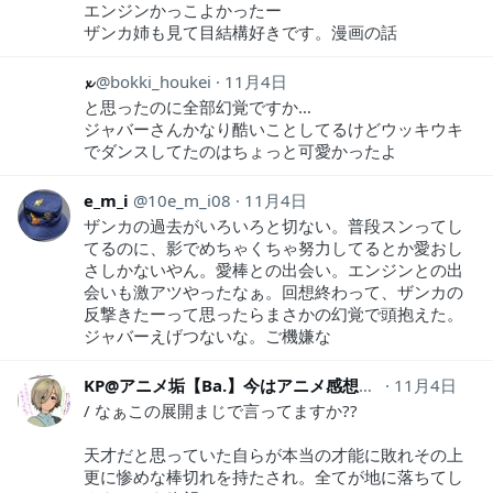
エンジンかっこよかったー
ザンカ姉も見て目結構好きです。漫画の話
𝔁
bokki_houkei
11月4日
と思ったのに全部幻覚ですか…
ジャバーさんかなり酷いことしてるけどウッキウキ
でダンスしてたのはちょっと可愛かったよ
e_m_i
10e_m_i08
11月4日
ザンカの過去がいろいろと切ない。普段スンってし
てるのに、影でめちゃくちゃ努力してるとか愛おし
さしかないやん。愛棒との出会い。エンジンとの出
会いも激アツやったなぁ。回想終わって、ザンカの
反撃きたーって思ったらまさかの幻覚で頭抱えた。
ジャバーえげつないな。ご機嫌な
KP@アニメ垢【Ba.】今はアニメ感想の人
11月4日
kinpirasub
/ なぁこの展開まじで言ってますか??
天才だと思っていた自らが本当の才能に敗れその上
更に惨めな棒切れを持たされ。全てが地に落ちてし