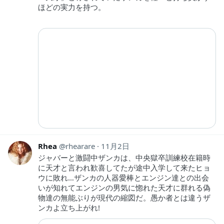
ほどの実力を持つ。
Rhea
rhearare
11月2日
ジャバーと激闘中ザンカは、中央獄卒訓練校在籍時
に天才と言われ歓喜してたが途中入学して来たヒョ
ウに敗れ…ザンカの人器愛棒とエンジン達との出会
いが知れてエンジンの男気に惚れた天才に群れる偽
物達の無能ぶりが現代の縮図だ。愚か者とは違うザ
ンカよ立ち上がれ!