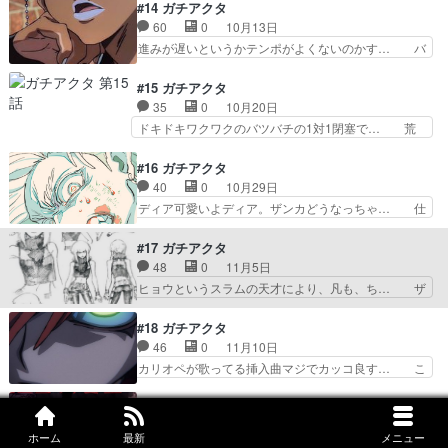
さんの裸はやめてくれ！ルドの笑顔好き… アモち
#14 ガチアクタ
幸せな時間」を思い出させ… タムジー冷静で強
ゃんの過去もえぐいなぁ親に売られて… 自身の身
60
0
10月13日
い。その通りだけどメンヘ… 今回も面白かったで
の上話を語るアモさん。その内容は… とき宣の新
進みが遅いというかテンポがよくないのかす… バ
す!!タムジー死ぬ程カ…
ed良すぎて高まった(DJ)ズ… 児童売春の過去が
バアことアリス、オーガスト、エイシア、… キン
あったからアモは愛を求め… BLACK懐かしいな
肉マン構図の巻。今回から後半戦で新O… リヨウ
#15 ガチアクタ
ぁ～』という感想が出… あまりにショッキングな
達の怪我を治す為に立ち寄るのは、ル… どんなだ
35
0
10月20日
内容すぎて…母親に… アモの回想えぐかった…フ
ろ〜くらいの気持ちで見始めたけど… 次回いきな
ドキドキワクワクのバツバチの1対1閉塞で… 荒
ァンタジーだから…
り頂上決戦か？⚪︎ある日、お姫… アモはあの後ど
らし屋、皆すごく強い…一言だったけれど… 久し
うなってしまったんだろう？… op変わって新し
ぶりに良質なアレンジを観た。アレとア… 仕事を
#16 ガチアクタ
いのもかっこよかったセミ… 受付のセミュ、とん
ゲーム感覚で進めるのはZ世代でヤバ… ルドと離
40
0
10月29日
でもなく強かった何故受… ついに第2クールへと
され散らばったエンジン達、各相手… けどアツい
ディア可愛いよディア。ザンカどうなっちゃ… 仕
突入！相変わらずの良…
展開だわ！敵の能力も面白そうだ… どの漫画でも
事中に酒飲むキチガイ溜め回長すぎて苦し… バト
アニメでも敵との戦いはわくわ… 散り散りになっ
ルシーンかなり早いのに何やってるか分… 戦闘シ
#17 ガチアクタ
てそれぞれが戦うとか面白さ… ゾディルがルドが
ーンの作画凄いザンカかっこいい！！ さらっと今
48
0
11月5日
天界に対して恨みを持って… バトル漫画特有のご
期1クオリティの作画でとんでも… ザンカのモノ
ヒョウというスラムの天才により、凡も、ち… ザ
都合タイマン展開チーム…
ローグからの終盤のザンカVS… ブロとディアの
ンカの過去、努力の子なのね。ポッと出の… 青の
やり取りにほっこりwディア… ブンドゥスはコル
オーケストラ5話 話の運び方が普通に… ザンカ
#18 ガチアクタ
バスの情報を得ようとして… コーヒー飲んでたけ
の過去話、なぜ棒が武器なのか、そし… と思った
46
0
11月10日
ど。この情報で荒らし屋… ブロとディアはブンド
のに全部幻覚ですか…ジャバーさん… ザンカの過
カリオペが歌ってる挿入曲マジでカッコ良す… こ
ゥスと対峙するも情報…
去がいろいろと切ない。普段スン… なぁこの展開
のアニメでシンプルな殴り合いが見たいと… 先の
まじで言ってますか??天才だ… ザンカの過去、
読めない展開や圧巻の作画で毎回楽しま… リヨウ
#19 ガチアクタ
積み上げてきた努力が天才に… 幻覚を見せられて
vsネルデ、ここにきて人器ではなく… どんなに能
35
1
11月17日
笑うザンカそれを横で寝転… なにこれ、ちょっと
ホーム
最新
メニュー
力があっても、銃の方が強いとい… 結局電気の髪
ルドはずっと周りの罵詈雑言を受け、腕の痛… 普