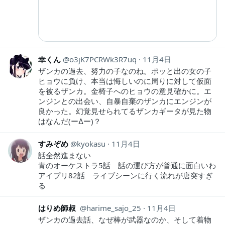
幸くん
o3jK7PCRWk3R7uq
11月4日
ザンカの過去、努力の子なのね。ポッと出の女の子
ヒョウに負け、本当は悔しいのに周りに対して仮面
を被るザンカ。金椅子へのヒョウの意見確かに。エ
ンジンとの出会い、自暴自棄のザンカにエンジンが
良かった。幻覚見せられてるザンカギータが見た物
はなんだ(ー∆ー)？
すみぞめ
kyokasu
11月4日
話全然進まない
青のオーケストラ5話 話の運び方が普通に面白いわ
アイプリ82話 ライブシーンに行く流れが唐突すぎ
る
はりめ師叔
harime_sajo_25
11月4日
ザンカの過去話、なぜ棒が武器なのか、そして着物