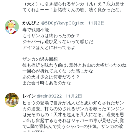
（天才）に引き摺られるザンカ（凡）え？底力見せ
てくれよーー！新祐樹くんの歌、凄く良かったな。
かんぴょ
5D0pYkavpGCg1eq
11月2日
毒で戦闘不能
もうザンカは終わったのか？
ジャバーは遊び足りないって感じだ
アイツほんとに狂ってるよ
ザンカの過去回想
彼も挫折を味わう前は､意外とお山の大将だったのね
一回心が折れて丸くなった感じかな
あの天才少女は何者だろう？
また会う時もあるのかな
レイン
rein09222
11月2日
ヒョウの登場で自身が凡人だと思い知らされたザン
カの過去。打ちのめされるザンカを救ったエンジン
は光そのもの！天才を超える凡人になる。過去を思
い出し奮起するもそれはジャバーの毒が見せた幻覚
で…隣で寝転んで笑うジャバーの狂気。ザンカの涙