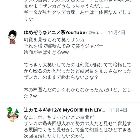
覚かよ！ザンカどうなっちゃうんだよ…。
ギータが見たクソデカ塊、あれは一体何なんでしょ
うか
ゆめぞう@アニメ系YouTuber
yumezou634
11月4日
幻覚を見せられて笑うザンカ
それを横で寝転んでみて笑うジャバー
絵面がやばすぎるww
てっきり大笑いしてたのは幻覚が解けてて暗転して
から殴るのかと思ったけど結局目を覚まさなかった
ザンカこのままで終わらないよな？
木の棒選んだのよくわからなかったんだけど、どし
た？w
辻カモネギ@12/6 MyGO!!!!! 8th LIVE
srx40090
11月4日
なにこれ、ちょっとひどい展開だ
ザンカの過去回想入れて努力の人だと見せて奮起す
る展開でくると見せかけて全て幻覚とはひどすぎる
次回復活したりしないのかな