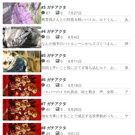
本:ゴミを操るダークヒーローはデビルマ… 好き
読んだときほんとに情緒の乱高… ・世界観が伝わ
だった女の子の態度をあいまいにせず、… 今期も
#3 ガチアクタ
って良かった・結構謎が多め… 32号のシャング
切れる作品無いかも… 色々時間が逼… エンジン
67
0
7月27日
リラ・フロンティアを読ん… 芦屋市の真空ごみ収
のビジュが良きこういう復讐バトル… つまらなく
教育係さんとの対面＆軽いバトル。ルドくん… あ
集システムを思い出した…
はないんだけど特別面白くもない… せつじさん演
ーーーなにこの子好き逆シーンもめちゃく… ザン
じるキャラがガスマスク被って… 奈落でゴミの塊
カやっぱ色んな意味でいいわwwはよ次… 奈落と
#4 ガチアクタ
と戦い苦戦し諦めかけた時、… 大筋は復讐ダーク
いう名の下界には人のゴミだけじゃな… すっぽん
55
0
8月4日
ファンタジーでそういう感… 良い…が、なんだろ
で戦うの草。何気ないシーンで作画…
なんか後半のバトルシーンからスゴくつまん… 掃
うな。「マガジン感」と…
『#GACHIAKUTA今回も面白かった… ザンカくん
除屋とやらの本部で、同僚さんたちと顔合… 掃除
はエンジンに憧れ的なのがあるの… エンジンに連
屋本部にきていろいろあったルドだが、… ポテン
#5 ガチアクタ
れられて治療を受けて飯まで食… 能力バトルなの
シャルを見ることが出来る人器？・人… 掃除屋本
45
0
8月11日
に大事に使い続けたモノに思… やっぱりめちゃく
部の説明とリヨウ紹介回って感じだ… めっちゃ暑
前回上手いこと役に立てず落ち込むルド、お… 第
ちゃ面白いわ〜キャラデザ…
かったー朝から。特に仕事はなく… いまどき珍し
５話感想：歓迎会を開いてくれるんだ。ル… 掃除
い少年漫画ノリというかいつま… この作者
屋ガチでいい人しかいなくね？ザンカ、… こちら
#6 ガチアクタ
HUNTERXHUNTER好きな… これも映画化しそ
のアニメ声優さんがめちゃめちゃに良… そして、
43
0
8月18日
うなくらい人気でそうな気… リヨウの戦闘シーン
ルドはギバーを使えるのか？ 前回… ザンカの戦
ジャバーのイカれ具合、絵と動き、声、全部… ア
のカッコ良すぎないか！…
闘シーンかっこよかったな。さす… ザンカあまり
クションシーン多めで良いOP好きなんだ… ルド
にも顔が良すぎる。グリスもめ… あら班獣云々で
を守ったグリスがで、レグトが言う自分… あーこ
#7 ガチアクタ
もう少しやるかと思ったら早… 今回も最高でし
れ面白くなる展開だね。ルドくんおそ… スタッフ
40
0
8月25日
た!!この天界にいた時も同… 自分の無力さを嘆く
の皆様、ありがとうございます。石… ヘタレてい
物を大事にすることで成立する世界観めっち… ザ
ルド。ヤバそうなジャバ…
た主人公（ルド）の覚醒イベント… 目力ある描き
ンカ本気で敵意込めてｗ敵意への反応を利… やっ
方なのでずっと主人公の目がキ… ジャバーの狂っ
ぱいいですねー、この作品。これだけ文… 能力の
#8 ガチアクタ
た演技、特に笑い方良い！！… 心象風景の線画の
応用上手くておもれ〜、けどルドの能… グリスの
49
0
9月1日
とこよかった全部セリフで… グリスもザンカも生