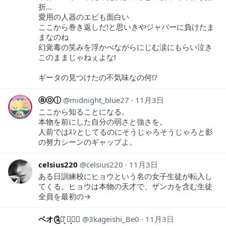
折…
愛用の人器のエピも面白い
ここから巻き返しだ!と思いきやジャバーに負けたま
まなのね
幻覚毒の笑みを浮かべながらにじむ涙にもらい泣き
このままじゃねぇよな!
ギータの見つけたの不気味なの何!?
ⓐⓞⓘ
midnight_blue27
11月3日
ここから知ることになる。
本物を前にした自分の弱さと強さを。
人前ではｽﾝとしてるのにそうじゃろそうじゃろと影
の努力シーンのギャップよ。
celsius220
celsius220
11月3日
ある日訓練校にヒョウという名の女子生徒が転入し
てくる。ヒョウは本物の天才で、ザンカを含む生徒
全員を最初の→
ベオ༊༅͙̥̇ ࿐͙✰≋
3kageishi_Be0
11月3日