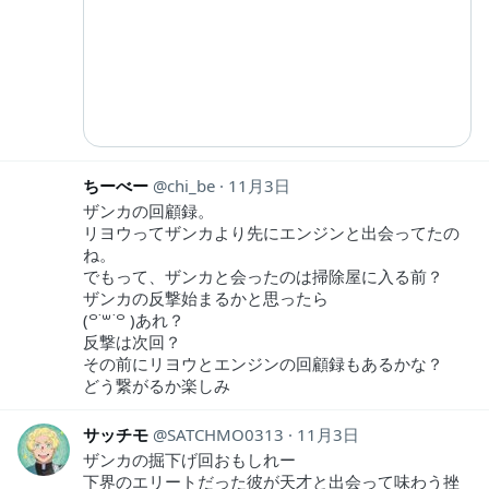
ちーべー
chi_be
11月3日
ザンカの回顧録。
リヨウってザンカより先にエンジンと出会ってたの
ね。
でもって、ザンカと会ったのは掃除屋に入る前？
ザンカの反撃始まるかと思ったら
(꒪˙꒳˙꒪ )あれ？
反撃は次回？
その前にリヨウとエンジンの回顧録もあるかな？
どう繋がるか楽しみ
サッチモ
SATCHMO0313
11月3日
ザンカの掘下げ回おもしれー
下界のエリートだった彼が天才と出会って味わう挫