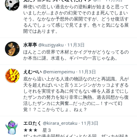
棒使いの悲しい過去からの逆転劇が始まると思って
いましたが…まさかの幻覚でそのまま死んでしまい
そう。なかなか予想外の展開ですが、どうせ復活す
るんでしょって感じで見てます。色々と気になる展
開ではあります。
水草亭
kuzigyaku
11月3日
ほんとこの世界で木材とかイグサがどうなってるの
か本当に謎。水道も。ギバーの一言じゃなあ。
えむぺい
emiempeimu
11月3日
底から這い上がる人達の物語なのだと再認識。凡が
天を超えればいいと言うエンジンがカッコよすぎる
しそれを実現する為に何でもない棒を人器までにし
たザンカの努力を知り非常に胸熱。過去回想から復
活したザンカに大興奮…だったのに…！すべて幻
覚！？ここからでしょ、ねぇ？
エロたく
kirara_erotaku
11月3日
★★★ 星３
ザンカの過去回想がメインとなる回。ザンカが好き