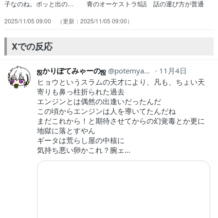
子なのね。ポッと出の… 青のオーケストラ5話 話の運び方が普通
に… ザンカの過去話、なぜ棒が武器なのか、そし… と思ったのに
2025/11/05 09:00
2025/11/05 09:00
全部幻覚ですか…ジャバーさん… ザンカの過去がいろいろと切ない。
普段スン… なぁこの展開まじで言ってますか??天才だ… ザンカの
過去、積み上げてきた努力が天才に… 幻覚を見せられて笑うザンカそ
Xでの反応
れを横で寝転… なにこれ、ちょっとひどい展開だザンカの過…
ஜかりぽてみゃーのஜ
potemyaano
11月4日
ヒョウというスラムの天才により、凡も、ちょい天
寄りも鼻っ柱折られた過去
エンジンとは偶然の出逢いだったんだ
この頃からエンジンは人を導いてたんだね
まだこれから！と期待させてからの幻覚毒とか更に
地獄に落とすやん
ギータは荒らし屋の中核に
気持ち悪い卵かこれ？腕ェ…