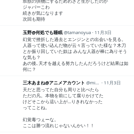
班獣の供物にするためわざと生かしたのか
ジャバーこわ
続きが気になります
次回も期待
玉野@何処でも睡眠
tamanoyua
11月3日
幻覚で挫折した過去とエンジンとの出会いを見る。
人器って使い込んだ物が云々言っていた様な？木刀
とか振り回していた奴は みんな人器が棒に為りそう
な気も？
あの後､天才を越える努力したんだろうけど結果は如
何に？
三木あまね@アニメアカウント
mikianimeaka
11月3日
天だと思ってた自分も周りと比べたら
ただの凡。本物を前にして腐りかけてた
けどそこから這い上が...りきれなかった
ってことね。
幻覚毒つぇーな。
ここは勝つ流れじゃないんかい！！