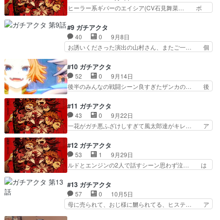
お守り強すぎる笑 守り特化だった… w強化され
ヒーラー系ギバーのエイシア(CV石見舞菜… ボ
きててほしい、、、。ジ…
たジャバーをドMつがw。瀕死や… 石見舞菜香さ
ス、コルバスにやっと会える上と下を行き… ルド
んご出演おめでとうございます… アニメって名前
の能力発動条件おもろいなそして「壊す… グリス
#9 ガチアクタ
の拷問逆勘違いものの中でも… ルドとザンカのコ
生きてて良かった最近のcv日野さん… wグリス生
40
0
9月8日
ンビおもしろくていいわー… ルドのドMを認識す
きてたw。急に現れたボスのコル… ルドが段々仲
お誘いくださった演出の山村さん、またご一… 個
るタイミングよwガンギ…
間思いになってきてて掃除屋メ… 下界は天界より
人的今期ベスト回と言わせてください画面… 親は
も環境は劣悪だがその環境だ… 結論から言うとグ
良いものも悪い者もくれる掃除屋が禁域… ドーパ
#10 ガチアクタ
リスは生きていてピンピン… ゴミの使い方を探る
ミン中毒のZガキだからバトル無いと… ルドの手
52
0
9月14日
ようなルドの能力チート… 修行ではないけどそれ
痛々しいなぁ。リヨウの過去も気に… 第９話感
後半のみんなの戦闘シーン良すぎたザンカの… 後
に近い回。今更ながら…
想：自分のベッドの上に女の子が居… 正直オーガ
半、バトルが始まってから、最後の引きは… ハナ
ストに全部もってかれた。出番ほ… "禁域の女”捜
ザーさんキャラの格、の巻。前半は落書… 内容的
#11 ガチアクタ
索行許可が出てエンジンは下… ラクガキ王国遊び
にはほぼ王道的な少年漫画と思うが、… オーガス
43
0
9月22日
たくなったｵ,,,ｵｰｯ… 冒頭のなんだか大人っぽいリ
トを宥めようとするエイシアの様子… 護符か簡単
一花がガチ悪ふざけしすぎて風太郎達がキレ… ア
ヨウと手の事を…
に描いてもらい次は主人公が天界… 主人公の能力
モやっば…要するに“におい”で好きな人… タムジ
がキモすぎるだろ紫陽花さんを… 声も花澤香菜ち
ー斎賀さんかっこよすぎる…神器の過… 話通じな
#12 ガチアクタ
ゃんで言う事ない！！大久保… 「そこ兄妹かよ」
いタイプのキチガイ俺はずっと夏休… 得体のしれ
53
1
9月29日
の心の声は合致した絶対ノ… 泣きアニメに向けて
ないアモ、花澤さんの演技がすご… アモが靴で発
ルドとエンジンの2人で話すシーン思わず泣… は
フィナーレ始まったな花…
した匂いを嗅ぐとアモを恋人だ… タムジーかっこ
い、まだ見てますよ。ていうか、アモが登… ⚪︎転
よすぎっっっ！！！！！演出… アモの能力厄介す
生宗主の覇道譚 アニメ観ながらお絵… 曲も熱く
#13 ガチアクタ
ぎるこれからどうなるか続… アモがバチクソにメ
て漲るし衣装もお洒落で見てて全然… 「メンヘラ
57
0
10月5日
ンヘラで震えた。エンジ… 匂いが強い人が好
女捕獲完了」は思わず吹き出して… 男女平等パン
母に売られて、おじ様に嬲られてる、ヒステ… ア
み？？匂いを操作する能力…
チの巻。ここで以前の落書き効… ・デルモンさん
モちゃんの過去が壮絶で…。せっかくみん… おっ
回想から入っちゃったらフラ… >「好きな人との