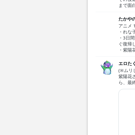
まで面
たかや
アニメ 
・れな
・3日
ぐ復帰
・紫陽
エロた
(※ムリ
紫陽花
ら、最