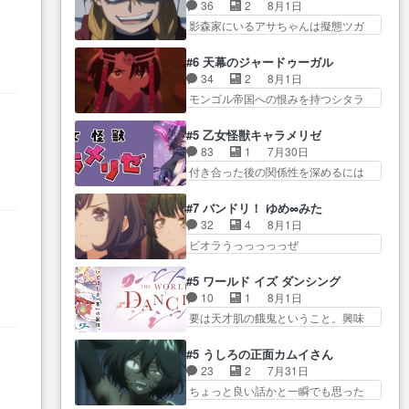
ん柚子に18年分の誕生日プレゼン
きおうとると言わんかい！引…
36
2
8月1日
たw・妖精ウソノ… るるかの助手
ト… 柚子は鬼龍院家から初めて
ショウくんと対等に話すためにゲー
影森家にいるアサちゃんは擬態ツガ
だった？今回が初めての探偵
学校に通う事にな… プレゼント
ムをする…
イだった… アサが置かれた立場
活… 探偵じゃなかったの！？ク
攻撃ヤバすぎるwwwヴァイオ
や気持ちを汲んで熱くな… 屋敷
レアさん探偵すぎ… 突然のポア
#6 天幕のジャードゥーガル
レ… 玲夜さまサプライズの、こ
にアサはいなかった逆にガブちゃん
ロクイズは草なんよ。んで、あ
34
2
8月1日
れまでの柚子ちゃ… 玲夜から柚
はい… 影森の当主が際限なくツ
ん… 今回からついにくれあが探
モンゴル帝国への恨みを持つシタラ
子へ17年分の誕生日&を未来に…
ガイを増やせるのに… 今回はも
偵事務所の仲間に…
を信じた… 回想が淡々と語られ
「​​13歳の柚子ちゃんへ…もう中学生
うガブちゃんさんの悲鳴にも似た
るのだけどいつの間にか… オゴ
な… 梅原の人が18歳になるまで
#5 乙女怪獣キャラメリゼ
怒… ユルと戦った時から伏線が
タイの妃になってもその心は晴れ
の誕生プレゼン… なよなよした
83
1
7月30日
張られていたのが… しかしアサ
ず、モ… ドレゲネの過去、宝石
男（cv石田彰）梅ちゃんがた…
付き合った後の関係性を深めるには
は、兄様に会いたいbotだと思…
だった彼女が人になり… ドレゲ
ヒロイン… 来夢ちゃんがキング
ツガイには優しい筈のガブちゃん、
ネの過去、、辛かった、、あのジャ
コングなのいい味付けだ… ずっ
アキオの… 色々とひっかけがあ
#7 バンドリ！ ゆめ∞みた
タ… 年上旦那が良い人でも、女
とメスってて何この可愛い生物。ク
って、最終的に嫌な終わ… ゴン
32
4
8月1日
は宝石でただ笑っ… ダイルの儀
ラス… 付き合い始めたら始めた
ゾウが従える大量のツガイに何事か
ビオラうっっっっっぜ
式の神々しさたるや。一気に空
でまた違った悩みが… と一歩ず
と思…
ぇ！！！！！！！！後… あられ
気… ドレネゲの辛い過去には同
つ踏み出す黒絵ちゃん微笑ま新汰
ちゃん、僕っ子になってから取り戻
情の言葉しか…シ… 奥様に悲し
#5 ワールド イズ ダンシング
の… ツインテールが可愛いお茶
し… ビオラが悪魔すぎて気分が
い過去…萌え袖が可愛いね、と
10
1
8月1日
目な妹ちゃんです… しかも過去
悪くなってきたこ… 声優まとめ
思… ドレゲネとシタラ、2人だけ
要は天才肌の餓鬼ということ。興味
も重いんかいかつては自分に自
ました(７話まで)仲町あられ/… ビ
の同盟が結成さ…
を惹かれ… 父の観阿弥と袂を分
信… リップを塗ってらっしゃる
オラの策略がバッチリ嵌って最高
かった？鬼夜叉が田楽の… 猿楽
からかしらお顔が… 黒絵「怪獣
#5 うしろの正面カムイさん
wwwこ… 自信あれば評価なんて
の鬼夜叉と田楽の増次郎。小さない
に憧れるのはいいけど自分自身
23
2
7月31日
気にしないし、充実し… ・バー
ざこ… 着眼点は良くとも、先鋭
が… 素の自分はどちらなのかは
ちょっと良い話かと一瞬でも思った
チャルだけど、みゅーたいぷ初ライ
的すぎるのか。芸能… 鬼夜叉は
まだ不明だが見せ…
私が間違… ろくろ首さんも油舐
ブ… OPこんなんだっけ？と思っ