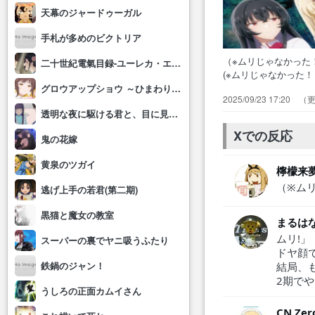
天幕のジャードゥーガル
手札が多めのビクトリア
（※ムリじゃなかっ
二十世紀電氣目録-ユーレカ・エヴリカ-
(※ムリじゃなかっ
陽花さんが勇気を出
グロウアップショウ ～ひまわりのサーカス団～
2025/09/23 17:20
ムリじゃなかった！
透明な夜に駆ける君と、目に見えない恋をした。
ムリじゃなかった！
Xでの反応
鬼の花嫁
黄泉のツガイ
檸檬来
（※ム
逃げ上手の若君(第二期)
黒猫と魔女の教室
まるは
ムリ!」
スーパーの裏でヤニ吸うふたり
ドヤ顔
鉄鍋のジャン！
結局、
2期で
うしろの正面カムイさん
CN.Zer