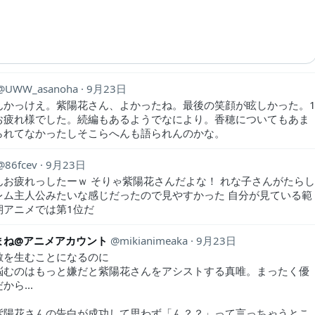
UWW_asanoha
9月23日
んかっけえ。紫陽花さん、よかったね。最後の笑顔が眩しかった。
お疲れ様でした。続編もあるようでなにより。香穂についてもあま
られてなかったしそこらへんも語られんのかな。
86fcev
9月23日
んお疲れっしたーｗ そりゃ紫陽花さんだよな！ れな子さんがたら
レム主人公みたいな感じだったので見やすかった 自分が見ている範
期アニメでは第1位だ
まね@アニメアカウント
mikianimeaka
9月23日
敵を生むことになるのに
悩むのはもっと嫌だと紫陽花さんをアシストする真唯。まったく優
から...
紫陽花さんの告白が成功して思わず「ん？？」って言っちゃうとこ