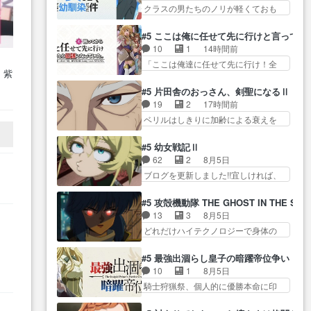
グレー… 今回も面白かったけど
り… ユノは海鈴のような傭兵タ
クラスの男たちのノリが軽くておも
距離を徘徊するアル子、… でも
薫くんビームが出した… ６話は
イプで人間関係の…
ろい春希… 沙紀は隼人への片思
大家が迎えにやってきて良かったねw
土地神の話し。ダラさん祟り神なの
いを拗らせているタイプ… みな
ア… 派遣は偏差値が低い女子高
#5 ここは俺に任せて先に行けと言ってか
に… ダラさんの６話ED面白すぎ
もちゃんが透けブラしててびっくり
生を観てる気分に… GPS仕込ま
10
1
14時間前
る。ってか、こ… おはようござ
して… レベルのキャラが登場。
の…
れてるアルねこ笑うよ徘徊する…
「ここは俺達に任せて先に行け！全
います。特殊EDでコンテお手…
相変わらず顔や体の… 隼人が春
 紫
員いい奴… 過去、あとを託した
ロボットEDまで作ってまあ！ロボア
希の級友を巻き込んだイジりに動
※
ロックが今、2人にあと… 木下鈴
ニメー… 相変わらず過去と現代
#5 片田舎のおっさん、剣聖になるⅡ
じ… 第５話をU-NEXTで視聴しま
（※
奈（@0suzuna0）が【マリー…
のギャップが凄い（笑… 何を見
19
2
17時間前
した。視聴… ラブコメで天然ジ
村ごと乗っ取られてたら流石に気付
せられ、聞かされてるのか妹巫女の
ベリルはしきりに加齢による衰えを
ゴロというかナチュラルヒ… み
かないか… 《漫画版少し読んだ
最…
口にする… 重ねた歳のせいにし
なもと仲良く話す隼人を見てなぜか
ことある》エリックとゴ… ロッ
ていた限界を超えて命の… いい
不安に… 無理なダイエットは禁
#5 幼女戦記Ⅱ
クは敵に容赦無くブスっといくから
んじゃないですか。魔物の群を発見
物だけど、なかなか結… 「これ
62
2
8月5日
気持… 勇者パーティー再結成し
した… アマプラにて視聴終わ
からもお手入れ、がんばりゅ」あり
ブログを更新しました!!宜しければ、
て先にいけで激アツ… 爆縮、幻
り！サーベルボア討伐… を言い
が…
是非… 少しでもマシな負け方を
覚、主人公結構エグいことするよ
訳にしたくないものですねwボア狩
選んだゼートゥーア… ゼートゥ
な… ねぇ猫耳ガール、敵の根城
#5 攻殻機動隊 THE GHOST IN THE SHE
り… 先生としてのベリルが好き
ーアの唯一の手駒が強すぎる笑あ
に乗り込む事を同… 世もや替え
13
3
8月5日
だけど、今回みた… 4人だけでサ
お… 私にとって完全にご褒美回
が利くと復活Pとは？！もう来週…
どれだけハイテクノロジーで身体の
ーベルボアを狩りに行く。野
ゼー様の葉巻シー… やはりター
価値がフ… ジャミングも伏線に
営… ・実家周辺でサーベルボア
ニャが後方指揮だと展開に迫力
なるかと思った回想シー… フチ
が暴れてると聞い… ちょっと年
#5 最強出涸らし皇子の暗躍帝位争い
が… “貧乏籤百連無料ガチャ”100
コマだいぶ理性持ち始めた。この世
齢の事を言いすぎとゆーか言い
10
1
8月5日
連でも1回… 2期入ってから地味
界の… 原作読んだのもう何年も
訳… ベリルの母もやはり只者じ
騎士狩猟祭、個人的に優勝本命に印
だよね。ただでさえ幼女… 「餌
前なのに、覚えてる… コイルの
ゃなかったかベリ…
を付けた… 細かい設定を考える
になってもらわねばならぬ」って言
汚職を突き止めるべくバトーの指
のが面倒な時は古代魔法… エル