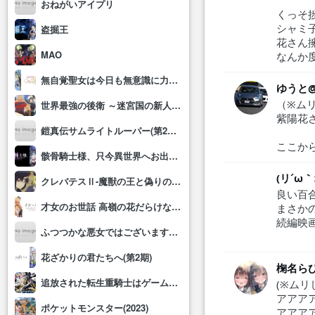
おねがいアイプリ
くっそ
シャミ子
盗掘王
花さん
MAO
なんか
無自覚聖女は今日も無意識に力を垂れ流す
ゆうと@
（※ム
世界最強の後衛 ～迷宮国の新人探索者～
紫陽花
鎧真伝サムライトルーパー(第2クール)
ここか
骸骨騎士様、只今異世界へお出掛け中Ⅱ
(リ´ω
クレバテスⅡ-魔獣の王と偽りの勇者伝承-
良い百
才女のお世話 高嶺の花だらけな名門校で、学院一のお嬢様(生活能力皆無)を陰ながらお世話することになりました
まさか
続編映
ふつつかな悪女ではございますが～雛宮蝶鼠とりかえ伝～
花ざかりの君たちへ(第2期)
椈名ら
追放された転生重騎士はゲーム知識で無双する
(※ム
アアア
ポケットモンスター(2023)
アアア