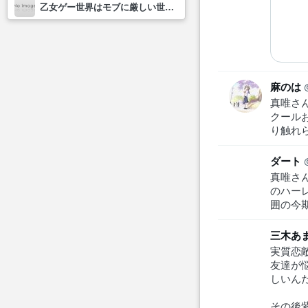
乙女ゲー世界はモブに厳しい世界です2
麻のは
真唯さ
クール
り触れ
ダート
真唯さ
のハー
囲の今
三木あ
実質恋
友達が
しいんだ
その後