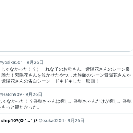
yosika501
9月26日
リじゃなかった！？） れな子のお母さん、紫陽花さんのシーン良
 誰だ！紫陽花さんを泣かせたやつ… 水族館のシーン紫陽花さんか
 紫陽花さんの告白シーン ドキドキした 映画！
Hatch909
9月26日
リじゃなかった！？香穂ちゃんは癒し。香穂ちゃんだけが癒し。香穂
をもっと観たかった。
arika 𝕏 ship10٩(✿ ' ᴗ ' )۶
tsuka0204
9月26日