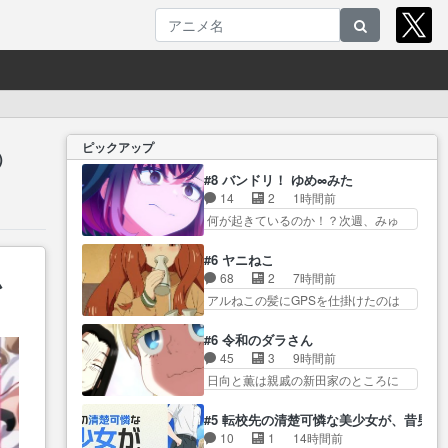
ピックアップ
）
#8 バンドリ！ ゆめ∞みた
14
2
1時間前
何が起きているのか！？次週、みゅ
ーたいぷ… ビオラ様、律ちゃん
を奪うのではなく敢えて… 助け
#6 ヤニねこ
ム
たい気持ちはあるでも、それだけじ
68
2
7時間前
ゃど… あられ等の学校へ転校し
アルねこの髪にGPSを仕掛けたのは
てきた律の歓迎会が… そろそろ
迎えに… アルネコ大家とヤクが
解散イベント発生かなっと思った
軽トラで回収してやる… 珍しく
#6 令和のダラさん
け… ようやくバンドの中での深
綺麗なシーン多かったな。派遣獣人
45
3
9時間前
い対話やそこから… ああいうの
ト… 新キャラ「ペンペンねこ」
日向と薫は親戚の新田家のところに
まとめ動画って言うんですか？
CV.小林ゆうさ… アルねこ無双で
訪れ最初… おぉ、ビーム打っ
あ… ああいうのまとめ動画って
面白すぎたｗ尋常じゃない増…
た！ダラさんも紋をコピー… ゲ
言うんですか？あ… トンデモ展
#5 転校先の清楚可憐な美少女が、昔男
相模原から江の島行く時ってこの道
ッターというか、ガイキング・ザ・
開（いや元からだけど！）にな
10
1
14時間前
通らない… 車で一時間はかかる