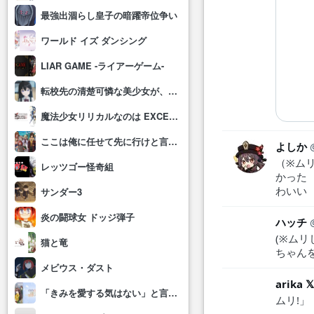
最強出涸らし皇子の暗躍帝位争い
ワールド イズ ダンシング
LIAR GAME -ライアーゲーム-
転校先の清楚可憐な美少女が、昔男子と思って一緒に遊んだ幼馴染だった件
魔法少女リリカルなのは EXCEEDS Gun Blaze Vengeance
ここは俺に任せて先に行けと言ってから10年がたったら伝説になっていた。
よしか
（※ム
レッツゴー怪奇組
かった
わいい
サンダー3
炎の闘球女 ドッジ弾子
ハッチ
(※ム
猫と竜
ちゃん
メビウス・ダスト
「きみを愛する気はない」と言った次期公爵様がなぜか溺愛してきます
ムリ!」