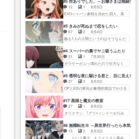
葉に… ゼートゥーア左遷によっ
#5 対ありでした。～お嬢さまは格闘ゲ
導… やまとん1号はどこの部分で
ナがチートすぎる笑アルは最初から
て参謀本部の連携が… 緊張感あ
12
1
8月5日
使うのだろう？… 日本とロシア
自分… プラネット・ウィズ展開
る戦闘描写とギャグ今週の『有能
EVOジャパン参戦を決めた四人。美
が絡む政治の話かつ色々な用
アツいな「騎士狩猟… 麦茶どこ
な…
緒の母… この作品に唯一足りな
語… 第５話をprimevideoで視聴
ろかタイトル通り麦茶の出涸らし
いと思ってた(無くて… 見た目は
しまし… 前回同様『イノセン
#5 きみが死ぬまで恋をしたい
ぐ… 第５話をABEMAで視聴しま
気品溢れてるのに中身は…美緒マ
ス』を含む押井・神山版… 第５
67
2
8月4日
した。視聴に… 復讐に燃える吸
マ… テーマ：格ゲー大会に行く
話「EPISODEラストの母親の気持…
敵も1人の人間というのはそうなんだ
血鬼兄弟の弟ですいいキャラ…
には？感想は、美… 大会を前に
けど状… もう着れないからって
クリスタ皇女が“萌え”なのでこの娘が
格ゲー熱が高まる一方、百合の
どういう意味だろうな… ミミを
皇帝… ウサギ好きそうな王女殿
#4 スーパーの裏でヤニ吸うふたり
本… 東京で開催される格ゲー大
人間に戻して欲しいでも自分達が代
下がかわいい。幼馴… ついに始
31
1
7月30日
会に参加すること… Japanに向け
わ… ご視聴ありがとうございま
まった狩猟祭。エルナの活躍で上
ガラケーがぶっ壊れたので仕方なく
て外泊届にサインをもらっ… 長
した見るたびに切… 誰かと思っ
位…
スマホに… 佐々木さんとは同い
崎から大会のために東京へ!/でも観光
たらちゅー先輩か。しれっと相
年くらいに思ってたけど… やは
よ… 旅の支度全部やってくれる
#5 透明な夜に駆ける君と、目に見えない
方… 第５話感想：コ□した相手に
り出オチ感が否めず、エピソードの
先輩、なんだかん… 第５話をｄ
27
3
8月3日
も家族や…､戦… つらい回だ……
打率… 田山さんが佐々木さんに
アニメストアで視聴しました。視…
OPとEDの変化が象徴的前話でかける
つらすぎる……。エスタ先輩…
沼っていく…こんな… 佐々木さ
には… 小春の透明なモヤのかか
今週のシーナとミミも可愛かった2人
ん、腕フェチなんですね笑最近ま
った世界。どんな女… そうか、
の関係… 確かに相手にも家族や
#17 黒猫と魔女の教室
じ… 佐々木がガラケーからスマ
こんな風に見えてるのかぁ。かけ
大切な人はいるけど、… 白シャ
27
1
8月2日
ホに変えるって、… もうドラマ
る… 完全な両片思いになりまし
ツが作業着みたいなもんなんですか
タリスマン、｢グリ○ィンドール!!｣み
版孤独のグルメファンコンテン
たねぇ…OPとE… 余計な物は描
ね…
た… 最初の障害ゴーレムを全員
ツ… 「お腹冷えちゃわない？
かず白く靄がかった小春ちゃ
で力を合わせて倒… アリアはホ
佐々木さんの優しさ… 先行で見
#6 無職転生Ⅲ ～異世界行ったら本気だ
ん… 光も感じない完全な盲目な
ントスピカが大好きだよね。ツ
た時より2人のやり取りに癒しを
15
2
8月3日
んやね…おめかし… 母役に能登
ン… 一等級ポテンシャルのアリ
感… ABEMA版の7〜8話佐々木が
」、という事で、もうエリスと再会
さんって禁じ手使ってきたー！