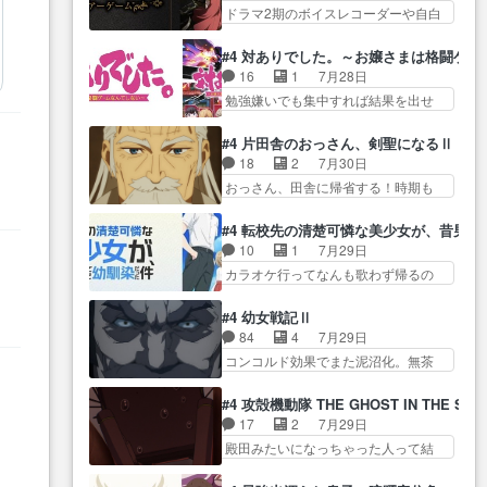
る… ダラさんと姉弟の母との出
陰で他の勇者達も共闘してくれ魔…
ドラマ2期のボイスレコーダーや自白
された4～600レスを2,30… 隠し
会いの話やはりダ… ダラさんの
ゲーム… ヨコヤは人間の弱い所
方が密売人のそれww唐突な作画力の
過去話も佳境…げに恐ろしいは
をつくのが抜群に上手… 昼の国
正… なんか今日はかなり一瞬で
#4 対ありでした。～お嬢さまは格闘ゲ
人… 第５話感想：２人の過剰な
の奴らも馬鹿が多いが、夜の国も同
終わっちまったっ… 先週と比べ
16
1
7月28日
貢ぎ物?の礼とし… 第５話感想：
じ… ご視聴ありがとうございま
てまだまともに見えた。4話は過…
勉強嫌いでも集中すれば結果を出せ
姉のお誕生会にダラさんを招
した来週もよろし… 握った◯治
る美緒が… 毎晩スト６対戦を楽
待… 部分的に時系列が4話と入れ
郎（中の人的に）仲間であるプ
しむ４人。だが、期末試… どん
替わってるのね… こんなデカイ
#4 片田舎のおっさん、剣聖になるⅡ
レ… ヨコヤの頭の回転の速さと
なゲームも相手が強すぎるとやる気
のどうやって運ぶんだよ！？
1
18
2
7月30日
人間の心理を利用… 夜の国のヨ
無く… テーマ：テスト勉強と大
姉… ダラさん、人型形態にもな
おっさん、田舎に帰省する！時期も
コヤ支配がますますひどく……。
会感想は、美緒がテ… すげーー
れるんか!?w髪…
時期だし… じいさん、ベリル、
… ヨコヤは飴と鞭で夜の国の独
ーーーーーーー良い……。女性声
副団長、年長者が強い順… 底知
裁支配を強化、… やはりヨコヤ
#4 転校先の清楚可憐な美少女が、昔男
優… 深夜の格ゲー対戦よりテス
れない爺さんには夢が詰まってると
いいですね。昼の国が勝てる
10
1
7月29日
トの方がよっぽど… 真剣に授業
思う… クルニ、ヘンブリッツ、
流… 役で出演いたしました。次
カラオケ行ってなんも歌わず帰るの
を受けて、夜は珠樹の部屋で格
し
ミュイと一緒におっ… 帰省、お
回も緊張が止まり…
かよハン… 春希ちゃんの私服、
ゲ… 来たる定期テストに向けて
供ヒロインはクルニ。順番的には
めっちゃ可愛いぞ！！！… どう
勉強会！美緒ちゃ… 受験勉強と
#4 幼女戦記Ⅱ
確… 父親から手紙が来た。サー
やらあの女優さんが春希のお母さん
戦闘の2択なら戦闘を選ぶ娘w
84
4
7月29日
ベルボアの退治の… ここでヘン
のよ… 春希ちゃん姫ちゃんに野
美… 勉強嫌いでバトルを選ぶっ
コンコルド効果でまた泥沼化。無茶
ブリッツくんが同行するのが変
菜の子も凄え可愛い… 隼人くん
て、ひぐらしの沙…
振りに奇… ルーデルドルフ中将
で… ・ベリル、実家に帰ること
のスマホを買いに行ってたけど完
自らが行う煙草と葉巻は… ブロ
に・ベリルはミュ… おっさんの
#4 攻殻機動隊 THE GHOST IN THE SHE
全… 第４話をU-NEXTで視聴しま
グを更新しました!!宜しければ、是
親となるとお爺ちゃんだよね孫
17
2
7月29日
した。視聴… スマホを買うた
非… 計画通りにはいかないね笑
扱… ・ベリル、実家に帰ること
殿田みたいになっちゃった人って結
め、都心で待ち合わせをした…
やり遂げた(ほぼ… 今回もターニ
に・ベリルはミュ…
構会社に… バトーがカッコいい
OP曲きっかけで見始めてたけどなん
ャに不都合なことがあったり
と思ってたら、トグサが… あの