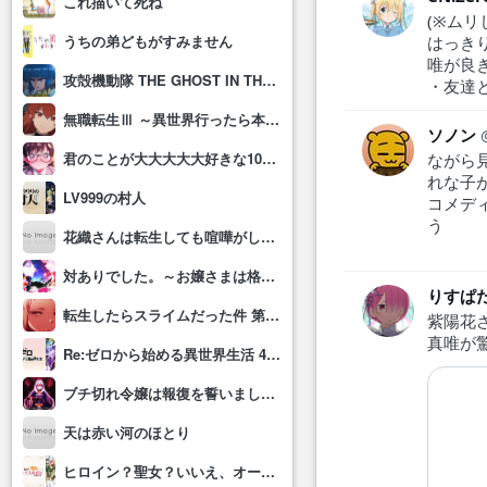
これ描いて死ね
(※ム
うちの弟どもがすみません
はっき
唯が良
攻殻機動隊 THE GHOST IN THE SHELL
・友達
無職転生Ⅲ ～異世界行ったら本気だす～
ソノン
君のことが大大大大大好きな100人の彼女(第3期)
ながら
れな子
LV999の村人
コメデ
う
花織さんは転生しても喧嘩がしたい
対ありでした。～お嬢さまは格闘ゲームなんてしない～
りすぱ
転生したらスライムだった件 第4期
紫陽花
真唯が
Re:ゼロから始める異世界生活 4th season
ブチ切れ令嬢は報復を誓いました。 ～魔導書の力で祖国を叩き潰します～
天は赤い河のほとり
ヒロイン？聖女？いいえ、オールワークスメイドです(誇)！