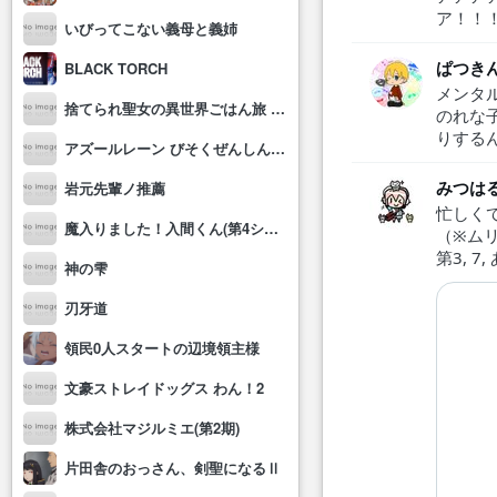
ア！！
いびってこない義母と義姉
ぱつき
BLACK TORCH
メンタ
捨てられ聖女の異世界ごはん旅 隠れスキルでキャンピングカーを召喚しました
のれな
りする
アズールレーン びそくぜんしんっ！にっ!!
みつは
岩元先輩ノ推薦
忙しく
魔入りました！入間くん(第4シリーズ)
（※ムリ
第3, 
神の雫
刃牙道
領民0人スタートの辺境領主様
文豪ストレイドッグス わん！2
株式会社マジルミエ(第2期)
片田舎のおっさん、剣聖になるⅡ