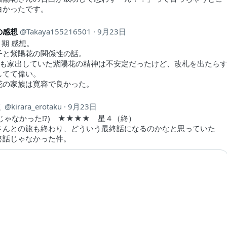
白かったです。
の感想
Takaya155216501
9月23日
1期 感想。
子と紫陽花の関係性の話。
間も家出していた紫陽花の精神は不安定だったけど、改札を出たら
してて偉い。
花の家族は寛容で良かった。
く
kirara_erotaku
9月23日
じゃなかった!?) ★★★★ 星４（終）
さんとの旅も終わり、どういう最終話になるのかなと思っていた
終話じゃなかった件。