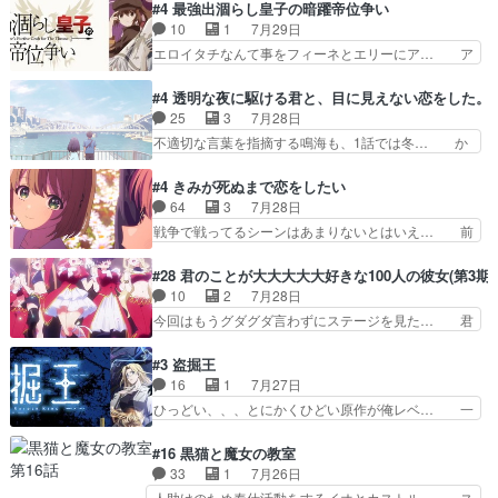
見た目もうただのロボでしかないんだよ… 俺らの
#4 最強出涸らし皇子の暗躍帝位争い
油を注ぐターニャの勝利軍… 犠牲を払っても良い
汗拭きそりゃいやだろwwバトー＆ト… イノセン
10
1
7月29日
ならお前たちが前線へ行… 戦闘がアッサリし過ぎ
スの元となった回だけど、ガイノイ… アダム・リ
エロイタチなんて事をフィーネとエリーにア… ア
じゃない？戦争がメイ…
ンクやジェイムスン(教授)型サ… アンドロイドも
ルも気付かなかった事を…フィーネは自分… モン
おっさんの汗を拭くのは嫌や… 押井守監督のイノ
スターを呼ぶ笛？黒幕は狩猟祭とは関係… 平凡な
#4 透明な夜に駆ける君と、目に見えない恋をした。
センスの土台になったエピ… コミカルなのにも慣
少女に見える眼鏡w眼鏡属性は持ち合… 神アニ
25
3
7月28日
れてきました。１話でし… ロボットの反乱は今と
メ、ケテーイ！「騎士狩猟祭、前夜の… フィーネ
不適切な言葉を指摘する鳴海も、1話では冬… か
なっては良くある話し…
がアルノルトに活躍してもらいたが… 第４話を
けると鳴海のやり取り微笑ましいw良い奴… どう
ABEMAで視聴しました。視聴に… 第４話、アル
接していいのかわからず戸惑うかけるも… 盲目だ
#4 きみが死ぬまで恋をしたい
とフィーネの２度目のデート出… マジできな臭い
と相手の表情も分からないからどう思… 今期のバ
64
3
7月28日
ぞ帝位争い。姉からの刺客を… ふぃーねと町の様
ックナンバーみたいなOPアニメ。… 初デートで
戦争で戦ってるシーンはあまりないとはいえ… 前
子を見に行ったら町中で窃…
冬月を笑わせようとする姿も冬月… 特に大きな事
回までにあまり見れなかったようなシーナ… ミミ
件やイベントが起きるでもなく… 初デートで冬月
の存在で揺らぐ14クラス約束された死… ミミの
#28 君のことが大大大大大好きな100人の彼女(第3期)
を笑わせようとする姿も冬月… 3話までは主人公
秘密をあっさり受け入れたのは拍子抜… 蘇生魔法
10
2
7月28日
がどうでもいいことでずっ… 花火購入に浅草へ…
って下衆い国なら進退窮まったら手… 蘇生魔法ヤ
今回はもうグダグダ言わずにステージを見た… 君
行き当たりばったり訪問…
バイけどミミいなかったら詰んで… アニメオタク
のことが大大大大大好きな１００人の彼女… 100
あるある：作中に花が登場する… ご視聴ありがと
カノ版ラブライブ！？こういうのは人… 俺、みん
#3 盗掘王
うございました！アリとセイ… ごめん、そういう
なのレッスン動画をDVDが焼きき… アナウンス
16
1
7月27日
話がしたい作品じゃないの… 第４話感想：その口
役で出演いたしましたみんなのア… 恋太郎ファミ
ひっどい、、、とにかくひどい原作が俺レベ… 一
止め効果あるかな？ミミ…
リーがガチでアイドルに挑戦！… ギャグギャグし
般人が巻き込まれることもあるのか結構面… 久野
くもド直球で泣ける回来たな… 【完全初見】100
美咲さんと言えば幼女！アイマスの市原… 遼河は
#16 黒猫と魔女の教室
カノGirlfrien… 『アイドル伝説恋太郎ファミリ
目的の為には人命も軽視するタイプの… 4つのス
33
1
7月26日
ー』にて「ア… 安木路佐ウル子役で出演いたしま
キルが揃う。広い墓を捜索中、遼河… 村正はそん
人助けのため奉仕活動をするイオとカストル… ス