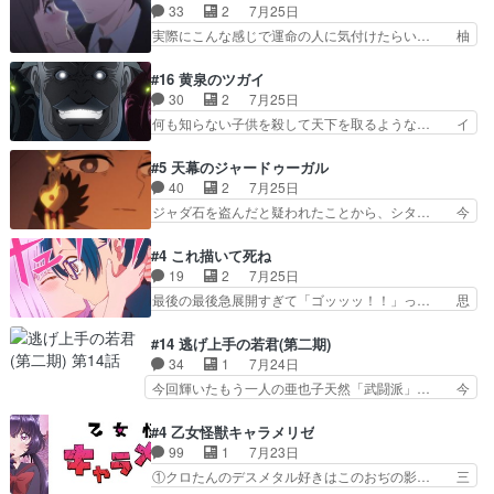
躍、敵を圧倒ってのはおおよその流れだ… キュア
33
2
7月25日
人前での苦手意識を抱えなが… 第４話をｄアニメ
エクレール初変身＆初戦闘。プリキュ… キュアエ
実際にこんな感じで運命の人に気付けたらい… 柚
ストアで視聴しました。視…
クレールは強いが力を制御できない… キュアエク
子は玲夜の屋敷に住む事になり使用人達は… 運命
レール可愛く最強つよい!!!!… 緊張感があるけどピ
の花嫁は一見すると甘い夢、理想の天国… 玲夜さ
#16 黄泉のツガイ
ッコロで始まってちょっ… バカおもろいやん
んのご両親の登場ですこの世に数多い… 玲夜のお
30
2
7月25日
www実質まどマギやんけ… しかも実質的にエク
父さんが石田彰だったことに驚きを… 主人公自分
何も知らない子供を殺して天下を取るような… イ
レールが倒したビルであ…
の立場わかって無さすぎやしまた… ヨミツガと
ワンの刀が斬った者の中にまさかの…影森… 激し
BLEACHは完全に豪華な展開… 透子ちゃん、柚
いバトル回の最後に、予想外の引きシン… これっ
#5 天幕のジャードゥーガル
子にも優しいし可愛いしこの… ユキノさんから玲
て作者が描きたいのは"ユルの物語"… デラさんの
40
2
7月25日
夜の父親の話で、そのイメ… あやかしの頂点に立
秘密がちょっとわかった回、正直… 左さんと刀持
ジャダ石を盗んだと疑われたことから、シタ… 今
つ鬼龍院家の現当主が息…
ちさんが対決♪あとどこぞのじ… 何処も彼処も言
回のシタラは表情が豊かで、モンゴルでの… だい
ってる事が全部嘘じゃ無さそ… 戦況が目まぐるし
ぶややこしいことになってたオープニン… テンポ
#4 これ描いて死ね
く動いていてずっと胸が熱… 同時視聴｜
も良いし毎話良いところで引くから全… 盟友ドレ
19
2
7月25日
DaemonsRealm｜リア… これまで騙していた東
ゲネ后との出会い。次週のドレゲネ… さて、登場
最後の最後急展開すぎて「ゴッッッ！！」っ… 思
村を捨てて新郷家に来…
人物多いけどついていけるのか私… 今回は遂にド
ってた以上にセリフとかしっかりした漫画… 今回
レゲネ登場という話彼女の在り… チャガタイ兄さ
は泣かなかった！漫画描きのハウツー回… この作
#14 逃げ上手の若君(第二期)
んがめっちゃ可愛かったなド… まさかの展開にめ
品はこういうのをズバッとキメるの上… 藤子不二
34
1
7月24日
ちゃくちゃテンション上が… チャガタイの所へ密
雄に親しんだ人にはとてもフィット… 赤福のヌル
今回輝いたもう一人の亜也子天然「武闘派」… 今
偵に行ったはずがドレゲ…
ヌルした動きとかネームを褒めら… 漫研が気にな
回は強敵小笠原貞宗と時行の対面内容盛り… 言い
って仕方ない先生がかわいい。… 漫画のノウハウ
逃れすら逃げ上手亜也子のアシストに支… そう
#4 乙女怪獣キャラメリゼ
から新たな仲間まで。本作品… 今回エンディング
か、亜也子もまだ9歳なのか‥ときゆき… 「亜也
99
1
7月23日
テーマが流れるのが早い（… この作品の世界に
子のドキドキ・大作戦！・長寿丸を一… 目玉と耳
①クロたんのデスメタル好きはこのおぢの影… 三
も、一応デジタルという概…
を相手に言葉で繰り広げる戰もノラ… 時代設定ど