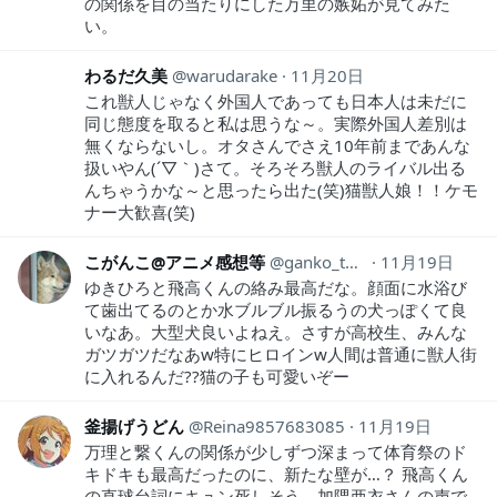
の関係を目の当たりにした万里の嫉妬が見てみた
い。
わるだ久美
warudarake
11月20日
これ獣人じゃなく外国人であっても日本人は未だに
同じ態度を取ると私は思うな～。実際外国人差別は
無くならないし。オタさんでさえ10年前まであんな
扱いやん(´▽｀)さて。そろそろ獣人のライバル出る
んちゃうかな～と思ったら出た(笑)猫獣人娘！！ケモ
ナー大歓喜(笑)
こがんこ@アニメ感想等
ganko_thought44
11月19日
ゆきひろと飛高くんの絡み最高だな。顔面に水浴び
て歯出てるのとか水ブルブル振るうの犬っぽくて良
いなあ。大型犬良いよねえ。さすが高校生、みんな
ガツガツだなあw特にヒロインw人間は普通に獣人街
に入れるんだ??猫の子も可愛いぞー
釜揚げうどん
Reina9857683085
11月19日
万理と繋くんの関係が少しずつ深まって体育祭のド
キドキも最高だったのに、新たな壁が…？ 飛高くん
の直球台詞にキュン死しそう。加隈亜衣さんの声で