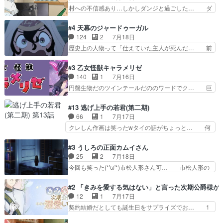
人の心があってよかった。それにし… 柚子が家族
村への不信感あり…しかしダンジと過ごした… ダ
で謎解きさせるスタ…
と決別する回柚子を傷つけた瑶太… 今期のアニメ
ンジが下界で偽アサを探す？聞きたいこと… ダン
で1番おもろい。鬼してほしい… 祖父母の柚子を
ジとの思い出を振り返るユルの表情が本… それぞ
#4 天幕のジャードゥーガル
守る姿や祖母の語る玲夜の眼… 常に言ってるけ
れの思惑が複雑に絡み合い、物語がさ… ユルは一
124
2
7月18日
ど、ラブコメの主役にも魅力… 家族にずっと理不
人になりたいのに、犬がそっと寄り… ダンジが
歴史上の人物って「仕えていた主人が死んだ… 前
尽に虐げられ、我慢を強い…
「俺は側にいる」と言ってくれた幼… 偽りだけで
提の違いはあれどファーティマに買われ寵… 侵略
は語れない友情だからこそ切なか… 今まで頼れる
した側にも人としての温かい暮らしがあ… ソルコ
#3 乙女怪獣キャラメリゼ
存在だったからこそ真実が重く… これまで積み重
クタニは本を奪うために起こった悲劇… 原論はあ
140
1
7月16日
ねてきた信頼があるからこそ… 一瞬スタッフのユ
なた達には当たり前でも私達には始… 周りの同胞
円盤生物だのツインテールだののワードでク… 巨
ーモア全開爆笑シーンが普…
がモンゴルの暮らしに慣れていく… 「肉の味を
大化した後に川へ入って小さく戻る。川に… 毎回
『血抜きしてあるからおいしい』… オープニング
クロたんのちょっとしたサービスカット… 面白い
#13 逃げ上手の若君(第二期)
になんか既視感を覚えるけどな… ソルコクタニが
設定の作品だね。夢の国デート回は怪… 結構評判
66
1
7月17日
憎むべき人であり、かつての… ラストの展開でぞ
になってたので見てみたけど、評判… 今時初デー
クレしん作画は笑ったwタイの話がちょっと… 何
くっとした。そういう方向…
トでそのチョイスは一発アウトだ… 結構、少女マ
で随所に実写入れるの？あと敵の顔芸は頼… 実写
ンガ的にシリアスな展開なのだ… 遊園地デート、
の講談から始まり途中も実写演出入った… 相変わ
#3 うしろの正面カムイさん
お互いの誤解が解けてよかっ… 円盤購入を検討し
らずコミカルなKAMAKURA良く… 動画検査させ
25
2
7月18日
始めるくらい最高だったな… 1人のjkとして普通
ていただきました！待ちに待っ… 1期目の導入も
今回も笑った(*'ω'*)市松人形さん可… 市松人形の
に生きたいのにそれを…
だけれどもぉ2期目の導入も… 観てたらいつの間
お市ちゃん登場。普通に昇天させ… 90年代の氏
にか終わってたwそれにし… Aパートでは逃若
の仕事を思わせるケレン味作画… あいかわらず杉
#2 「きみを愛する気はない」と言った次期公爵様が
党、Bパートでは庇番衆。… 故郷は遠きにありて
田さんのアドリブっぽいなに… ギャグもいいし作
12
1
7月17日
思ふものそれは時行の鎌… というただの日常回か
画も綺麗このシーンは原作… 呪いの人形は仲間に
契約結婚だとしても誕生日をサプライズでお… 1
と思いきや、そこから…
なるの怪奇組とのネタ被… 呪いの人形、人形相手
話目のキラキラなユリウス様にそう言えば… いろ
に除霊出来るん？。w… ショートアニメならでは