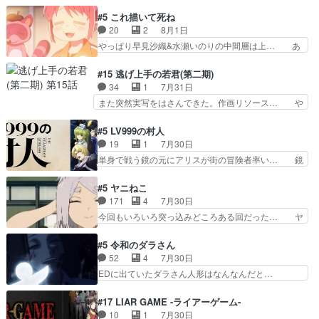
くろ首さんも油舐めてなかった？白雪碧さ… 今日
叉)が凄いのではなく客が凄い… 田楽と猿楽の獅
も1日お疲れ様でした～───昨晩～今… 幼女に拾
#5 これ描いて死ね
子舞勝負。鬼夜叉は猫の動き… 登場人物の我が強
われたお市ちゃんの恩返し。化け猫… 役にて出演
20
2
8月1日
い。新しい獅子舞に拘って… 第５話を
させていただきました。ジョアン… トイ・ストー
やっぱり早見沙織&水瀬いのりの中間層は上… あ
primevideoで視聴しまし…
リーみたいな始まり。流石に除… 猫相手になんで
れ光って漫研入ることになってたんだっけ… 登場
そんなに…と思ったらそうい… いつもと違って少
人物が増えてわいわいしたところが好き… 初コミ
#15 逃げ上手の若君(第二期)
し良い話化け猫は油が好物… 今回はあかやし1体
ティアで２０冊刷りは妥当だよね。俺… 藤森さん
34
1
7月31日
のみで15分。金持ちの… 今更だけど霊が性行為
のママ向けの漫画で、また涙腺が⋯… 〜漫画に
また突然実写をはさんできた。作画リソース… や
で祓えることは何とな…
「想い」をこめよう｣娘に漫画であ… 何回この作
るべきことが逃げる事と分かると水を得た… 30
品に泣かされるのだろう。光が藤… ホテル泊まっ
歳まで童貞だと魔法使いになれるという… こっち
#5 LV999の村人
てコミティアっていいなあ。同… コミティア参加
の諏訪の三大将もまたクセが強いw色… 頼重が完
19
1
7月30日
のしおりを徹夜で作る先生(… お母さん、娘にあ
全にブレーンだよね毎回敵キャラが… 弧次郎「欲
単身で戦う鏡の元にアリスが街の冒険者率い… 鏡
んな漫画描かれたら泣いち…
を我慢して強くなれるなら大飯食… 変化球な演出
浩二はゲーム世界に飲み込まれた転生者と… みん
も交えながらの状況説明が本当… LOで参加させ
なががんばってくれたアリスの父ちゃん… 成長限
#5 ヤニねこ
ていただきました！最終的に… この高らかなDT
界が999である村人と定めた上位存… 大規模バト
171
4
7月30日
宣言、合田一人に通じるも… この作品は近年稀に
ルシーンなのに会話してばっかり… やっぱり勇者
今回もいろいろ突っ込みどころある回だった… ヤ
見るおっさんキャラの充…
より強かったか笑統率力LV9… 普通の人間の親子
クのクワガタ取りの話が尋常じゃない雰囲… 妹子
やーん総務課長と娘の女子… これがこの世界の仕
ちゃんの恋愛話をしたり、タバコを生産… ここう
#5 令和のダラさん
組みか‥Lv200帯の… そのために役割を超越する
っすら思ったことズバリ言ってくれて… おかし
52
4
7月30日
者の出現させるた… アリスのお陰で他の勇者達も
い、さわやかだ 世話好きの陰に支配… ヤクねこ
EDに出ていたダラさん人形はなんなんだと…
共闘してくれ魔…
のクワガタ取りの話見て切なくなっ… 普段は選別
『ダラさんと呼ぶ者が生まれた日』をダラさ… 陰
された4～600レスを2,30… 隠し方が密売人のそ
惨な過去がきっちり現代に継承されている… ダラ
#17 LIAR GAME -ライアーゲーム-
れww唐突な作画力の正… なんか今日はかなり一
さんと姉弟の母との出会いの話やはりダ… ダラさ
10
1
7月30日
瞬で終わっちまったっ… 先週と比べてまだまとも