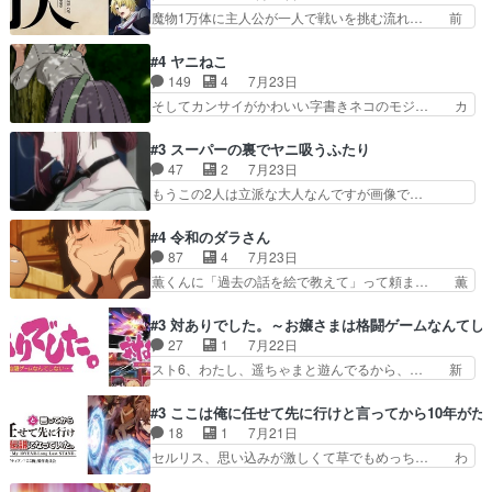
王国ホーバン領を訪れたアーク一行… 1期に引き
魔物1万体に主人公が一人で戦いを挑む流れ… 前
き虫メイドが僅か3…
続き２期にも出演させていただけ… 1期の頃から
半は魔族へ恨みを持つだろうパルナの強い… 両親
思ってたんだけどヒロインのエ… 依頼を受けて問
を魔物と人間に殺された鏡の生い立ち。… 勇者た
#4 ヤニねこ
題解決特筆する事は無いが、… 今週もありがとう
ちを信じてアリスを預ける、鏡を信じ… 勇者パー
149
4
7月23日
ございます耳がヒクヒクな… 時計台に登ってるの
ティが仲間になった！？会話が通じ… 鏡の過去、
そしてカンサイがかわいい字書きネコのモジ… カ
見ると挟まれないか心配…
辛すぎて胸が苦しくなりました…… 最初、勇者パ
ンサイねこさん、魅力的な姿と表情が可愛… お前
ーティは対話すら拒んでいたが… ちょ、またタカ
は『ちんこ』によってリミッターが外れ… 今回は
#3 スーパーの裏でヤニ吸うふたり
コちゃんの性別が間違えられ… 鏡の両親がモンス
汚い要素あまりなく普通にギャグアニ… あとアイ
47
2
7月23日
ターと人間にそれぞれ命を… 胸が苦しくなるほど
キャッチが釈迦だったの本当に最高… まー、今回
もうこの2人は立派な大人なんですが画像で…
鏡くんの過去がとても残…
もコンプライアンス違反にどこま… 達郎のオチに
色々と察して見守る店長さすがです。そして… こ
は笑った慣れてくるとオチの出… 「君が下品なア
こ叡智でセクシー！ミストふっかけて嗅ぎ… あい
#4 令和のダラさん
ニメが好きでも大丈夫だよ」… あんな事こんな事
かわらず山田さんと田山さんが同一人物… 今さら
87
4
7月23日
いっぱいさせられちゃうこ… 妹ネコちゃんのバー
だけどずとまよのOP合ってるね。首… 佐々木と
薫くんに「過去の話を絵で教えて」って頼ま… 薫
ガーにタバコ入ってるの…
田山さんにロマンスの香りが漂って… 佐々木さん
にとってダラさんはもう一人の…おっぱい… 遂に
と田山さんのやり取り見てるこっ… 二人の関係が
シリアス展開になるかと思ったら全然そ… 薫が通
#3 対ありでした。～お嬢さまは格闘ゲームなんてし
「ただのヤニ仲間」から「ちゃ… 田山から消臭ミ
うは応神町立応神北小学校一方、日向… 思ったの
27
1
7月22日
ストを戴いてお礼返しをして… からかったつもり
と違う刺客出てきたwwただ関西弁… とエピソー
スト6、わたし、遥ちゃまと遊んでるから、… 新
なのに、思いもよらない佐…
ドの進みにおどろくけど、気持ち… ①作文の定番
しく先輩キャラが対戦相手として増えたこ… ま
「将来の夢」地元志向が強くな… さすがにてこ入
ぁ、こんな都合よく格ゲー女子が集まるか… 規律
#3 ここは俺に任せて先に行けと言ってから10年が
れしてきた。ミステリアスな… 弟くんから昔の話
違反は許さない人かと負けず嫌いの可愛… 何かに
18
1
7月21日
を絵に描いて！と言われた… 神をも恐れぬ姉弟と
一生懸命になっている女の子はかわい… 先の一件
セルリス、思い込みが激しくて草でもめっち… わ
ダラさんのコメディかと…
で綾と美緒は親しくなる。厳しい寮… 体育会系み
ーい、可愛い男の子キャラが出て来た～♪… 隠し
たいな点呼が行われるお嬢様学校… ３話、このタ