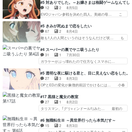
ナがチートすぎる笑アルは最初から自分… プラネ
#5 対ありでした。～お嬢さまは格闘ゲームなんてし
primevideoで視聴しまし… 前回同様『イノセン
ット・ウィズ展開アツいな「騎士狩猟… 麦茶どこ
12
2
8月5日
ス』を含む押井・神山版… 第５話「EPISODEラ
ろかタイトル通り麦茶の出涸らしぐ… 第５話を
EVOジャパン参戦を決めた四人。美緒の母… こ
ストの母親の気持…
ABEMAで視聴しました。視聴に… 復讐に燃える
の作品に唯一足りないと思ってた(無くて… 見た
吸血鬼兄弟の弟ですいいキャラ… クリスタ皇女
目は気品溢れてるのに中身は…美緒ママ… テー
#5 きみが死ぬまで恋をしたい
が“萌え”なのでこの娘が皇帝… ウサギ好きそうな
マ：格ゲー大会に行くには？感想は、美… 大会を
67
2
8月4日
王女殿下がかわいい。幼馴… ついに始まった狩猟
前に格ゲー熱が高まる一方、百合の本… 東京で開
敵も1人の人間というのはそうなんだけど状… も
祭。エルナの活躍で上位…
催される格ゲー大会に参加すること… Japanに向
う着れないからってどういう意味だろうな… ミミ
けて外泊届にサインをもらっ… 長崎から大会のた
を人間に戻して欲しいでも自分達が代わ… ご視聴
#4 スーパーの裏でヤニ吸うふたり
めに東京へ!/でも観光よ… 旅の支度全部やってく
ありがとうございました見るたびに切… 誰かと思
31
1
7月30日
れる先輩、なんだかん… 第５話をｄアニメストア
ったらちゅー先輩か。しれっと相方… 第５話感
ガラケーがぶっ壊れたので仕方なくスマホに…
で視聴しました。視…
想：コ□した相手にも家族や…､戦… つらい回
佐々木さんとは同い年くらいに思ってたけど… や
だ……つらすぎる……。エスタ先輩… 今週のシー
はり出オチ感が否めず、エピソードの打率… 田山
#5 透明な夜に駆ける君と、目に見えない恋をした。
ナとミミも可愛かった2人の関係… 確かに相手に
さんが佐々木さんに沼っていく…こんな… 佐々木
27
3
8月3日
も家族や大切な人はいるけど、… 白シャツが作業
さん、腕フェチなんですね笑最近まじ… 佐々木が
OPとEDの変化が象徴的前話でかけるには… 小春
着みたいなもんなんですかね…
ガラケーからスマホに変えるって、… もうドラマ
の透明なモヤのかかった世界。どんな女… そう
版孤独のグルメファンコンテンツ… 「お腹冷えち
か、こんな風に見えてるのかぁ。かける… 完全な
#17 黒猫と魔女の教室
ゃわない？佐々木さんの優しさ… 先行で見た時よ
両片思いになりましたねぇ…OPとE… 余計な物
27
1
8月2日
り2人のやり取りに癒しを感… ABEMA版の7〜8
は描かず白く靄がかった小春ちゃん… 光も感じな
タリスマン、｢グリ○ィンドール!!｣みた… 最初の
話佐々木が実年齢以上…
い完全な盲目なんやね…おめかし… 母役に能登さ
障害ゴーレムを全員で力を合わせて倒… アリアは
んって禁じ手使ってきたー！E… 今回は小春視点
ホントスピカが大好きだよね。ツン… 一等級ポテ
#6 無職転生Ⅲ ～異世界行ったら本気だす～
も描かれていて良かった本当… 股に海豚を挟み水
ンシャルのアリアちゃん可愛くて… そういや、ア
15
2
8月3日
上バスでの会話を反芻…恋… OPEDとも無人バー
リアは能力は最上級のくせに、… とうとうアリア
」、という事で、もうエリスと再会か？っと… サ