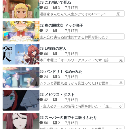
いろあったんだな。奥様の心が彼の心を… 政略結
#3 これ描いて死ね
のテンポの良さが光… 呪いの人形ドジっ子すぎる
婚による妬みから色んな嫌がらせを受… 【今夜の
63
3
7月17日
しかも仲間になる… 呪いの人形がビビっとるぞ。
アニメAは…】前向き没落令嬢×こ… マウントに
漫画家さんなんて人生かけてその1ページ1… 原
今回あんまりエ…
気付かない素直な主人公大丈夫か… もうユリウス
作も読み始めたらアニメでの物語の再構築… 前向
の保護者みたい笑マウントに全… 次期公爵夫人が
きで真っ直ぐな主人公と、拗らせに拗ら… にて、
#2 炎の闘球女 ドッジ弾子
それでいいのか？と思わない… 貴族は階級社会で
落語部長役で出演させていただきまし… すげえお
12
1
7月17日
大変だ。や、やはり同性に… 第２話をU-NEXTで
もしろかった。アバンの諸星大二郎… ◤￣￣￣￣
主人公に劣らぬ個性的すぎる仲間が揃ったチ… ・
視聴しました。視聴…
￣￣￣￣￣￣￣￣￣￣名場面アイ… メンバーと部
ショッピングモールでドッジボールするな… 颯爽
室をどうにかする為に動く安海… ウケるために色
登場!因縁のライバル!善の立ち位置で… しょーも
#3 LV999の村人
んなジャンル描いてどんどん… 春の南東の空のお
な…こんなもん真面目に見たらバカ… 宿命のライ
66
1
7月16日
とめ座付近明るい星は20… 明るい現役の青春と
バルの襲撃に始まり、燃えるシチ… 早くもライバ
本日水曜は「オールワークスメイドです（誇… 先
暗い過去の情念とが良い…
ルチーム。敵もなかなかに個性… があると思った
入観に縛られない鏡の姿勢と、アリスの笑… 本日
のだがほとんど覚えていない 聖アローズ学院闘球
22:59まで！✦キャストサイン入り… 人族と魔族
#5 バンドリ！ ゆめ∞みた
部も登場し、魅力的なキ… やはり強敵に勝つには
の融合を目指す浩二…目指すもの… アリスとメノ
24
3
7月16日
特訓だよ。平仮名で呼… ライバル登場から特訓ま
ウの話から魔王軍の大規模な宣… 鏡から「アリ
ムジカと雰囲気違うから見送ってたけど面白… 早
で異常なテンポと異…
ス、共存の道はやっぱ険しいぜ… 鏡とソフトクリ
く分からせられて気持ちよくさせてほしい… あら
ーム食べるアリス凄い幸せそ… アリスの優しさと
れが偶然イベント会場に居合わせてしま… ビオラ
#2 メビウス・ダスト
浩二の揺るがない信念に思… 鏡さん、活躍する度
こいつほんま……残りの2人はビオラ… 見てて興
42
1
7月16日
に好感度爆上がりですね… ケンタウロス族面白か
奮と息苦しさを同時に感じさせるビ… ビオラちゃ
・主人公チームの描写に時間を割いた・「進… ゲ
ったですね♪タカコち…
んのお陰であられちゃんと律ちゃ… ・日本語特有
ームを勝利へ導いたアラキの先読みの能力… 急に
のぼくわたは海外版でどうなる… まさかこの作品
主人公の強火古参ファン出てきたけど何… 勝利に
#2 スーパーの裏でヤニ吸うふたり
に今期一の悪役がいたとは。… 友達との会話でフ
浮かれる面々の中、アラキは自分の能… ラムスは
56
2
7月16日
ェアリィブゥケのイベント… ・ビオラはあられを
隕石で負傷した体の部位を補修した… 次のゲーム
普段は飛ばしちゃうOPとEDも、この世界… キモ