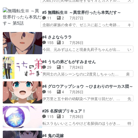
したクォリ…
なおどろおどろしいエピソードあ… 気持ちよくし
ピカも大概怖がりだけど、カストルが更に… イオ
ようとしてるのはわかるけど。… 韓国ご自慢の俺
とカストルの共通点は、魔法の制御が出… 椋鳥の
#5 無職転生Ⅲ ～異世界行ったら本気だす～
レベのアニメ制作を日本に奪… 予言で正体がバレ
大群て…住民から迷惑がられてない？… キングコ
11
2
7月27日
る、もう騙し討ちは出来な… 村正の墓、アニメで
ングor進撃の巨人牡羊座のアルデ… スピカ・イ
念願の家族の食卓で、ゼニスに起こった奇跡… キ
見ると一杯で怖いな。ア…
オ・カストルという組み合わせ。… 有り余るパワ
スをせがむロキシーが可愛い過ぎ！妹達へ… エリ
ーが制御出来ない誰かの為に力… スピカの放り込
ナリーゼの悪魔の囁きwクリフとエリナ… 悪魔の
#4 さよならララ
みかたが雑になってきてるな… イキりカストルは
囁きやめてくださいwおい、1番重要… ゼニスも
155
3
7月26日
怖がりやったかあスピカな… 鏡の世界への突入と
感情が出てきてて良い方向に進んで… 第５話を
今回、元みずはんこと現倉丸莉子ちゃんが出… い
新たな依頼サブタイトル…
ABEMAで視聴しました。視聴に… クリフとエリ
や、これけっこうおもしろいかも知れん。… 王子
ナリーゼさんが夫婦になり、ノ… エリナリーゼ様
様とは...本当の愛とは...なんぞ… テンポの良いボ
#4 うちの弟どもがすみません
相変わらずで草ルディ君釣り… ルーデウスにシル
ケとツッコミで笑わせつつ、… この作品、ストー
29
1
7月24日
フィエットとロキシーとの… 離れ離れになったり
リーにも登場人物にも全く… 家で机に向かってる
男同士の入浴シーンなのに2度見しちゃった… 肩
別れがあったり絶望の大…
時の貧乏ゆすりとか、ラ… お姉ちゃんと話せ
ひじ張って素直に言葉が出てこない糸と源… 蛙を
た！！！！し、また1歩進… ヒメカの最後の言葉
散歩って逃げるよね！糸と類を助けよう… 類の面
#4 グロウアップショウ ～ひまわりのサーカス団～
に、ララは何を思うのだ… 息をするかのように3
倒見るのが1番大変そう糸は誰とでも… 源くんを
16
4
7月26日
話まで視聴。2026… ララの王子様探しが本格的
甘えさせるまでの糸と周りの出来事… 源くん、甘
伊万里と五十鈴の幼馴染ペア仲直り回だが、… 先
に動き出した回。…
えちゃうぞ宣言。思ったよりラブ… 糸ちゃんのま
週の雫スヴェトラーナ回に続き、今回は伊… い
っすぐな言葉、わたしも原作を… 主人公が当初の
や、これ素晴らしいコメディアニメだな。… 水着
#26 名探偵プリキュア！
目的を忘れてますますヤング… でも央太と親しく
回なのにビキニじゃない！これは時代背… 今回は
115
3
7月26日
するのは嫌。世話を拒んで… ゴメス（カエル）外
推しの吾野伊万里ちゃん担当回。これ… 伊万里さ
転スラもいいところやけど名探偵のほうがき… 特
で散歩させてたのか(*…
んの手品回であり水着回ね。瑞佳ち… 売り上げが
に板野サーカスはプリキュアで見れるとは… あん
上がっても借金返済へで何故か海… 父親のスパル
なはプリキュア仲間には自分が未来から… の活
#4 鬼の花嫁
タ教育のせいで瑞佳がヒモカス… 伊万里ちゃんの