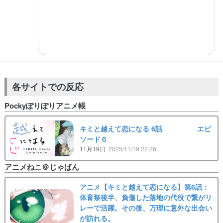
各サイトでの反応
Pockyぽりぽりアニメ帳
キミと越えて恋になる 6話 エピ
ソード６
11月19日
2025/11/19 22:26
アニメねこ＠じゃぱん
アニメ【キミと越えて恋になる】第6話：
体育祭後半、負傷した落地の代役で繋がリ
レーで活躍。その後、万理に意外な出会い
が訪れる。