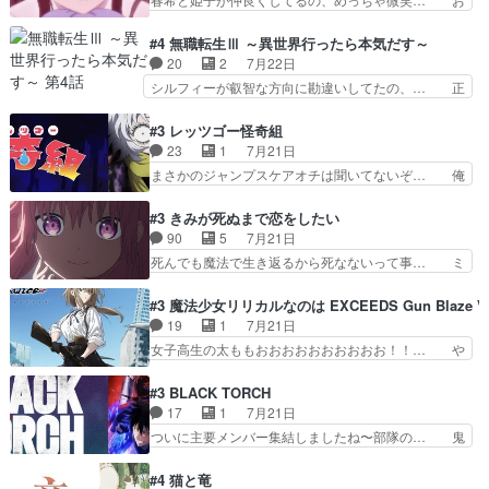
参加しなかった人気に…
の本物なのか分からないと思う？… をバンダイチ
ーーーーーーーーい！！！！！！これ、妹… 二階
ャンネルで視聴。いやはや、ア… 1990年代の
堂さんが女性だってことみんな知らなか… 姫子さ
#4 無職転生Ⅲ ～異世界行ったら本気だす～
OVAならアリかな。ICT… 冒頭のアクションから
んと三岳さんがラストに姫子さんのお… 初めて夜
20
2
7月22日
釘付けだった。皆人形… ひとつの単体の作品とし
のコンビニに行った隼人と姫子は偶… こういう学
シルフィーが叡智な方向に勘違いしてたの、… 正
ては悪くないと思い…
園物のラブコメ元々好きだから設… にしても妹は
しい意味での淫乱だと思うギースいい顔に… をバ
普通にハルキに嫉妬せず仲良く… ３話に「三岳長
ンダイチャンネルで視聴。リーリャさん… なんか
#3 レッツゴー怪奇組
久」役で出演してまーす！み… 隼人の家庭は隼人
腹立つなぁルーデウスめ…これでエリ… トレント
23
1
7月21日
に家事の負担がかかってい… 三岳さんが隼人にと
は後に何らかの際に活躍するんやろ… アイシ
まさかのジャンプスケアオチは聞いてないぞ… 俺
って妹扱い止まりそうな…
ャ、、、なんと末恐ろしい妹なんだ！… ルーデウ
んちの押し入れどーなってるんだよー？あ… メチ
スが財宝の取り分をもらうときに多… 残り湯なら
ャ子の従姉妹シュラ子登場。主人公眼福… 跡目争
#3 きみが死ぬまで恋をしたい
しゃあない。狂犬かくましいつ来… 本作はぬるい
いの新キャラ登場で、今回はシュール… めちゃ子
90
5
7月21日
ハーレムではなく、真面目に一… エリスはしばら
のいとこかわいい今回主人公の驚き… メチャ子を
死んでも魔法で生き返るから死なないって事… ミ
くEDだけやね。アイシャ、…
くしゃみと鼻水が止まらなくなる… お父さんに押
ミ不在の際のシーナ、アリとセイランとの… ミ
し付けられた本独特やし、おま… シュラ子ちゃん
ミ、最後のその顔は怖いよ...。てかタ… もはや人
#3 魔法少女リリカルなのは EXCEEDS Gun Blaze Ve
をちびっ子にしたあの玉、も… 半裸の警官の方が
間なのかも怪しい戦闘シーンがない… 今話第LO
19
1
7月21日
怖い。ライバルキャラかわ… 霊媒師が人の肩に霊
／原画で参加させていただきまし… 皆大好き、ロ
女子高生の太ももおおおおおおおおおお！！… や
を乗せるな笑なんてモノ…
リの全裸だーーーーーーッッッ… シーナとミミが
っぱり、そんなはまって見てる感じでは、… 『久
友だちになってよかった。ミ… ダークな世界観に
瀬シイナと夜海トワ』今回はフォロワー… なのは
#3 BLACK TORCH
芽吹く百合の花。ミミ(c… ルームメイト1ヶ月経
と出逢い炎の魔人の能力を人類の為に… ・シイ
17
1
7月21日
ってシーナがミミの人… もう後戻りできないぞ」
ナ、トワと出会う親近感を感じる2人… 篠宮マナ
ついに主要メンバー集結しましたね〜部隊の… 鬼
してくるとは思わん…
が登場したけど公式サイトに20歳… リリカルな
子母神、桐原との馴れ初めは多分に衝突気… 絵に
のはらしい、人間ドラマが始まり… この2人めっ
描いたようなチョロインだったな。下半… 前回か
#4 猫と竜
ちゃ食うやん魔人狩りチーム強… 人類滅亡寸前ま