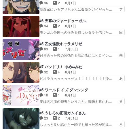
鬼龍院家から初めて学校に通う事にな… プレゼン
36
2
8月1日
は草なんよ。んで、あん… 今回からついにくれあ
ト攻撃ヤバすぎるwwwヴァイオレ… 玲夜さまサ
影森家にいるアサちゃんは擬態ツガイだった… ア
が探偵事務所の仲間に…
プライズの、これまでの柚子ちゃ… 玲夜から柚子
サが置かれた立場や気持ちを汲んで熱くな… 屋敷
へ17年分の誕生日&を未来に… 「​​13歳の柚子ちゃ
にアサはいなかった逆にガブちゃんはい… 影森の
#6 天幕のジャードゥーガル
んへ…もう中学生な… 梅原の人が18歳になるま
当主が際限なくツガイを増やせるのに… 今回はも
34
2
8月1日
での誕生プレゼン… なよなよした男（cv石田彰）
うガブちゃんさんの悲鳴にも似た怒… ユルと戦っ
モンゴル帝国への恨みを持つシタラを信じた… 回
梅ちゃんがた…
た時から伏線が張られていたのが… しかしアサ
想が淡々と語られるのだけどいつの間にか… オゴ
は、兄様に会いたいbotだと思… ツガイには優し
タイの妃になってもその心は晴れず、モ… ドレゲ
#5 乙女怪獣キャラメリゼ
い筈のガブちゃん、アキオの… 色々とひっかけが
ネの過去、宝石だった彼女が人になり… ドレゲネ
83
1
7月30日
あって、最終的に嫌な終わ… ゴンゾウが従える大
の過去、、辛かった、、あのジャタ… 年上旦那が
付き合った後の関係性を深めるにはヒロイン… 来
量のツガイに何事かと思…
良い人でも、女は宝石でただ笑っ… ダイルの儀式
夢ちゃんがキングコングなのいい味付けだ… ずっ
の神々しさたるや。一気に空気… ドレネゲの辛い
とメスってて何この可愛い生物。クラス… 付き合
#7 バンドリ！ ゆめ∞みた
過去には同情の言葉しか…シ… 奥様に悲しい過
い始めたら始めたでまた違った悩みが… と一歩ず
32
4
8月1日
去…萌え袖が可愛いね、と思… ドレゲネとシタ
つ踏み出す黒絵ちゃん微笑ま新汰の… ツインテー
ビオラうっっっっっぜぇ！！！！！！！！後… あ
ラ、2人だけの同盟が結成さ…
ルが可愛いお茶目な妹ちゃんです… しかも過去も
られちゃん、僕っ子になってから取り戻し… ビオ
重いんかいかつては自分に自信… リップを塗って
ラが悪魔すぎて気分が悪くなってきたこ… 声優ま
#5 ワールド イズ ダンシング
らっしゃるからかしらお顔が… 黒絵「怪獣に憧れ
とめました(７話まで)仲町あられ/… ビオラの策略
10
1
8月1日
るのはいいけど自分自身が… 素の自分はどちらな
がバッチリ嵌って最高wwwこ… 自信あれば評価
要は天才肌の餓鬼ということ。興味を惹かれ… 父
のかはまだ不明だが見せ…
なんて気にしないし、充実し… ・バーチャルだけ
の観阿弥と袂を分かった？鬼夜叉が田楽の… 猿楽
ど、みゅーたいぷ初ライブ… OPこんなんだっ
の鬼夜叉と田楽の増次郎。小さないざこ… 着眼点
#5 うしろの正面カムイさん
け？と思ったら歌唱シーン… の、らいぶシーン
は良くとも、先鋭的すぎるのか。芸能… 鬼夜叉は
23
2
7月31日
＿!!­­--­­--­… それだけでええやん！！しかし、ビオラ
石也と共に観世座をあとにし、三条… 観世座を離
ちょっと良い話かと一瞬でも思った私が間違… ろ
が仕…
れ、三条坊門御所で日々を送る鬼… 「お前(鬼夜