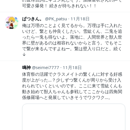
可愛さ爆発！ 続きが待ちきれない！！
ぱつきん。
PK_patsu
11月18日
俺は万理のことよく見てるから。万理は手に入れた
いけど、繋とも仲良くしたい。雪紘くん、二兎を追
ったら一兎も得ないよ。落地に、人間世界と獣人世
界に壁があるのは相容れないからと言う。でもそこ
で繋が来るんですよねー。繋は壁入り口だと。続く
↓
鳴神
seimei7777
11月18日
体育祭の活躍でクラスメイトの繋くんに対する好感
度が上がった…？少しずつ繋くんが周りから受け入
れられていくといいのです。ここに来て雪紘くんも
動き始めて獣人ちゃんも参戦してここからは四角関
係修羅場へと発展していきそうでワクワク…。