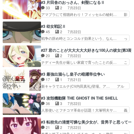
子前提から離れないセルリスちゃんゲル… 顎ヒゲ
#3 片田舎のおっさん、剣聖になるⅡ
イプの作品によくある『努力型… 格ゲー専門用語
生えたゴリラ系中年おっさんが男に会… どうあが
33
2
7月23日
が９割方分からんけど、俺は… 取り締まる側を仲
いても弟認定。ニワトリファイター… ここは俺に
アマプラにて視聴終わり！フィッセルの秘剣… 影
間に、これは強い。4人そ…
任せて先に行けと言ってから１０… ちょっと奇妙
のように実体のない敵は人間相手と違い、… ・魔
な新キャラは、次元の狭間への… 最近のアニメ界
術師学校を突如襲った魔狼はベリルとフ… 老いに
#3 幼女戦記Ⅱ
ゴリラに飽きてニワトリにス… セルリスには見守
対する恐怖ね。恐怖を感じながらミュ… 教頭が藪
45
2
7月22日
り役が居ないとアカンね自… すみませんセルリス
をつつきやがったのかただ、動機は… 今回は何と
戦争の辞め時とコンコルド効果という、なん… っ
萌えでした魔族の男の子…
言ってもフィッセルの活躍がカッ… 人型以外の相
て毎回なってますが、「コンコルド効果」… ミニ
手と戦うのはゼノ・グレイブル… アクション主体
アニメ『ようじょしぇんき2』本編に加… 」はち
#27 君のことが大大大大大好きな100人の彼女(第3期)
で中身がほとんどなかった。… 単純単調な話にな
ょっと無能過ぎんかサンプル数1やん… ターニャ
20
2
7月22日
っちゃってて、、、え？そ… 徐々にわかってくん
が思ってる方向に進まずこれでまた… 合衆国と帝
ナディー先生が厳しい家庭で育ったことの反… こ
のよなぁこれ以上動けな…
国で小競り合い中、同盟国が講和… 戦争は始める
の辺りから原作を見ていないので、ナディ… 自
より終わらせる方が難しいって… 和平交渉のため
由、アメリカ、日本人、国語教師＋新たな… ナデ
#3 最強出涸らし皇子の暗躍帝位争い
にイルドアの大佐がサラマン… 直属の部下ですら
ィー（大和撫子、やまと100Girl… 美しすぎる美
17
1
7月21日
戦争継続派か。。戦争は始… 「（あの量の差が気
しいに美しいは美しすぎてうっ… 25)BP○さん見
新キャラでエルナ(CV内田真礼)登場。ア… アル
になるッ!!!）」ジェ…
逃して26)最高の機能… 前任退職、後任の教師ナ
ノルトがエルナにいじられ絡みする回。… 今期見
ディー。後半いつも… ⑬先生が日本人と看破した
るアニメが多いｗ骸骨騎士様、只今異… 傀儡政権
#3 攻殻機動隊 THE GHOST IN THE SHELL
恋太郎正解らしい… ①次の新キャラは後任の国語
を狙っているのか、弟が皇帝になっ… エルナは
36
3
7月22日
教師…フラグを… どうしてもルー大柴が頭を横切
100%善意で絡んでくるのがやっ… アルノルトが
人形使いとフチコマ革命が話題！大塚明夫サ… 義
る新ヒロイン…
魔法特化で基礎体力は一般人以… これリアル内田
体工場のシーンと女子会での「今の人格っ… ・
家ならヤバイトドメの踏みつ… ラブコメディは突
2029年の科学文明について我々の世界… まず、
#3 転校先の清楚可憐な美少女が、昔男子と思って一
然にに求めていたのは頭の… 主人公含めどいつも
効果音がいい。私が思うに、銃撃戦が… いきなり
21
2
7月22日
こいつもカラフルなだけ… 跡継ぎ候補多すぎるw
のハラハラ感。犯人をどんどん追い… 擬似記憶な
春希と姫子が仲良くしてるの、めっちゃ微笑… お