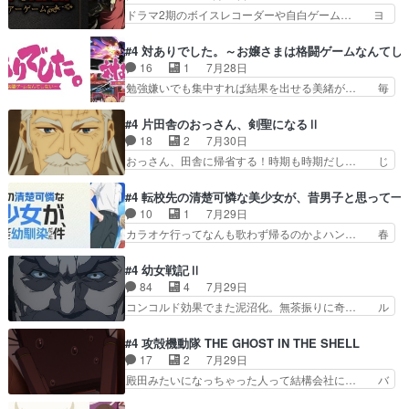
んの過去話も佳境…げに恐ろしいは人… 第５話感
ドラマ2期のボイスレコーダーや自白ゲーム… ヨ
に見えた。4話は過…
想：２人の過剰な貢ぎ物?の礼とし… 第５話感
コヤは人間の弱い所をつくのが抜群に上手… 昼の
想：姉のお誕生会にダラさんを招待… 部分的に時
国の奴らも馬鹿が多いが、夜の国も同じ… ご視聴
#4 対ありでした。～お嬢さまは格闘ゲームなんてし
系列が4話と入れ替わってるのね… こんなデカイ
ありがとうございました来週もよろし… 握った◯
16
1
7月28日
のどうやって運ぶんだよ！？姉… ダラさん、人型
治郎（中の人的に）仲間であるプレ… ヨコヤの頭
勉強嫌いでも集中すれば結果を出せる美緒が… 毎
形態にもなれるんか!?w髪…
の回転の速さと人間の心理を利用… 夜の国のヨコ
晩スト６対戦を楽しむ４人。だが、期末試… どん
ヤ支配がますますひどく……。… ヨコヤは飴と鞭
なゲームも相手が強すぎるとやる気無く… テー
#4 片田舎のおっさん、剣聖になるⅡ
で夜の国の独裁支配を強化、… やはりヨコヤいい
マ：テスト勉強と大会感想は、美緒がテ… すげー
18
2
7月30日
ですね。昼の国が勝てる流… 役で出演いたしまし
ーーーーーーーー良い……。女性声優… 深夜の格
おっさん、田舎に帰省する！時期も時期だし… じ
た。次回も緊張が止まり…
ゲー対戦よりテストの方がよっぽど… 真剣に授業
いさん、ベリル、副団長、年長者が強い順… 底知
を受けて、夜は珠樹の部屋で格ゲ… 来たる定期テ
れない爺さんには夢が詰まってると思う… クル
#4 転校先の清楚可憐な美少女が、昔男子と思って一
ストに向けて勉強会！美緒ちゃ… 受験勉強と戦闘
ニ、ヘンブリッツ、ミュイと一緒におっ… 帰省、
10
1
7月29日
の2択なら戦闘を選ぶ娘w美… 勉強嫌いでバトル
お供ヒロインはクルニ。順番的には確… 父親から
カラオケ行ってなんも歌わず帰るのかよハン… 春
を選ぶって、ひぐらしの沙…
手紙が来た。サーベルボアの退治の… ここでヘン
希ちゃんの私服、めっちゃ可愛いぞ！！！… どう
ブリッツくんが同行するのが変で… ・ベリル、実
やらあの女優さんが春希のお母さんのよ… 春希ち
#4 幼女戦記Ⅱ
家に帰ることに・ベリルはミュ… おっさんの親と
ゃん姫ちゃんに野菜の子も凄え可愛い… 隼人くん
84
4
7月29日
なるとお爺ちゃんだよね孫扱… ・ベリル、実家に
のスマホを買いに行ってたけど完全… 第４話を
コンコルド効果でまた泥沼化。無茶振りに奇… ル
帰ることに・ベリルはミュ…
U-NEXTで視聴しました。視聴… スマホを買うた
ーデルドルフ中将自らが行う煙草と葉巻は… ブロ
め、都心で待ち合わせをした… OP曲きっかけで
グを更新しました!!宜しければ、是非… 計画通り
#4 攻殻機動隊 THE GHOST IN THE SHELL
見始めてたけどなんだかん… いきなりシリアス展
にはいかないね笑やり遂げた(ほぼ… 今回もター
17
2
7月29日
開ぶち込んでくるじゃん… 春希の家庭事情は複
ニャに不都合なことがあったりし… 白髪の男性が
殿田みたいになっちゃった人って結構会社に… バ
雑。食事とか隼人が親身…
語った家族を失った喪無感が、… 連邦に対して有
トーがカッコいいと思ってたら、トグサが… あの
利な講話条件を引き出すため… コンコルド効果に