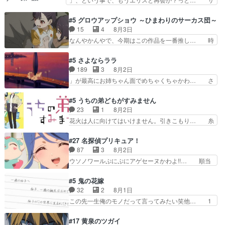
ジョンから主人公２人…
と直接競う場がきたこれまで… 毎度ながらのスピ
ラの再登場によってルーデウスの成長が確… 人間
カの顔面芸推しのハナちゃ… クソレビュータリス
関係の清算が粛々と進められているサラ… サラと
#5 グロウアップショウ ～ひまわりのサーカス団～
マン趣味ダダ漏れで好き… 期末試験が始まろうと
の関係に対して完全に「昔の女」とし… ルーシー
15
4
8月3日
しておりスピカは対策… 能力鑑定胸像タリスマン
にデレるルディが完全に親バカで微… サラとは会
なんやかんやで、今期はこの作品を一番推し… 時
氏容姿も評価してし…
ってほしいちゃんとした別れ方し… サラは未練0
給50円じゃ借金は減らない(^_^;サ… 葵ちゃん可
だと言っていたけど人の気持ち… 実は結構好きな
愛すぎるな楠木ともりちゃんのね… デフォルメさ
#5 さよならララ
キャラモヤモヤする別れ方だ… 役で出演させてい
れた表情が特に多かったのが印… 葵＆茜の回も良
189
3
8月2日
ただきました！よろしくお… 毎クールメインヒロ
きでした。あの証拠写真、ひ… 互いが互いのこと
」が最高にお姉ちゃん面でめちゃくちゃかわ… さ
インを好きになっちゃう…
を想っているのにすれ違っ… 第５話をｄアニメス
すがに割れた窓ガラスの弁償は求められた… 逡巡
トアで視聴しました。視… 葵ちゃんに〝瑞佳ちゃ
を振り切ってみんなに謝ったララの思い… 仕事に
#5 うちの弟どもがすみません
んと練習したい〟と言… 本当この作品は「キャ
馴染めない辺り観ていて苦しいところ… ララちゃ
23
1
8月2日
ラ」を活かすのがうま… みずかちゃんの介入で双
んの事情はもう少し皆に話して良い… ララと茉里
花火は人に向けてはいけません。引きこもり… 糸
子の仲にヒビが………
とで初のアルバイト。七転八倒し… 労働するプリ
はまだ柊の顔も見たことなかったっけ！1… って
ンセスえらい。プリンセスの精… アンデケン行っ
お名前を見たんだけどあの中村大樹さん… 糸ちゃ
#27 名探偵プリキュア！
てケーキ食べて、帰りにカメ… ララが働く事での
んカッケー、色んな意味でwゲームが… 姉から性
87
3
8月2日
てんやわんや。働いて大変… 地道に働き人と関わ
的興奮覚えてないよね？なんて言わ… テーマ：引
ウソノワールぷにぷにアゲセーヌかわよ!!… 順当
る日々の中に愛を見いだ…
きこもりの理由感想は、久しぶり… 元ゲーマーな
にマコトジュエルの争奪戦をやったと。… 記憶を
ので、はちゃめちゃ楽しく作業… 糸ちゃんと源く
取り戻し正式に探偵事務所で働き始め… ポワロ、
#5 鬼の花嫁
んの距離感おかしいね(*´… 糸と源ははよ好きお
元ネタを解説して原作に誘導するの… くれあさん
32
2
8月1日
うとると言わんかい！引… ショウくんと対等に話
の探偵としての初事件にしてちょ… ・急にクイズ
この先一生俺のモノだって言ってみたい笑他… 1
すためにゲームをする…
番組が始まったw・妖精ウソノ… るるかの助手だ
歳からの誕生日プレゼント………とは思っ… 玲夜
った？今回が初めての探偵活… 探偵じゃなかった
さん柚子に18年分の誕生日プレゼント… 柚子は
#17 黄泉のツガイ
の！？クレアさん探偵すぎ… 突然のポアロクイズ