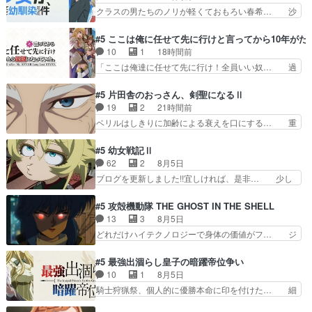
日向と友隆の出会いが夏… ダラさんの6本の腕っ
クラスの男たちのノリが軽くておもろい春希… 沙
ｮｲｽは良く…
てそういうことだった… もしかしてもしかしてが
紀は隼人への片思いを拗らせているタイプ… みな
全てありまして『お… 『過去回想①』しっかり男
もちゃんが透けブラしててびっくりして… レベル
#5 ここは俺に任せて先に行けと言ってから10年が
の子系趣味の薫◎… ガンバルゼーのOPを本気で
のキャラが登場。相変わらず顔や体の… 隼人が春
10
1
18時間前
作るんじゃねぇ… 日向と薫は親戚の新田家のとこ
希の級友を巻き込んだイジりに動じ… 第５話を
「ここは俺達に任せて先に行け！全員いい奴… 過
ろに訪れ最初…
U-NEXTで視聴しました。視聴… ラブコメで天然
去、あとを託したロックが今、2人にあと… 木下
ジゴロというかナチュラルヒ… みなもと仲良く話
鈴奈（@0suzuna0）が【マリー… 村ごと乗っ取
#5 片田舎のおっさん、剣聖になるⅡ
す隼人を見てなぜか不安に… 無理なダイエットは
られてたら流石に気付かないか… 《漫画版少し読
19
2
21時間前
禁物だけど、なかなか結… 「これからもお手入
んだことある》エリックとゴ… ロックは敵に容赦
ベリルはしきりに加齢による衰えを口にする… 重
れ、がんばりゅ」ありが…
無くブスっといくから気持… 勇者パーティー再結
ねた歳のせいにしていた限界を超えて命の… いい
成して先にいけで激アツ… 爆縮、幻覚、主人公結
んじゃないですか。魔物の群を発見した… アマプ
#5 幼女戦記Ⅱ
構エグいことするよな… ねぇ猫耳ガール、敵の根
ラにて視聴終わり！サーベルボア討伐… を言い訳
62
2
8月5日
城に乗り込む事を同… 世もや替えが利くと復活P
にしたくないものですねwボア狩り… 先生として
ブログを更新しました!!宜しければ、是非… 少し
とは？！もう来週…
のベリルが好きだけど、今回みた… 4人だけでサ
でもマシな負け方を選んだゼートゥーア… ゼート
ーベルボアを狩りに行く。野営… ・実家周辺でサ
ゥーアの唯一の手駒が強すぎる笑あお… 私にとっ
#5 攻殻機動隊 THE GHOST IN THE SHELL
ーベルボアが暴れてると聞い… ちょっと年齢の事
て完全にご褒美回ゼー様の葉巻シー… やはりター
13
3
8月5日
を言いすぎとゆーか言い訳… ベリルの母もやはり
ニャが後方指揮だと展開に迫力が… “貧乏籤百連
どれだけハイテクノロジーで身体の価値がフ… ジ
只者じゃなかったかベリ…
無料ガチャ”100連でも1回… 2期入ってから地味
ャミングも伏線になるかと思った回想シー… フチ
だよね。ただでさえ幼女… 「餌になってもらわね
コマだいぶ理性持ち始めた。この世界の… 原作読
#5 最強出涸らし皇子の暗躍帝位争い
ばならぬ」って言葉に… ゼートゥーア左遷によっ
んだのもう何年も前なのに、覚えてる… コイルの
10
1
8月5日
て参謀本部の連携が… 緊張感ある戦闘描写とギャ
汚職を突き止めるべくバトーの指導… やまとん1
騎士狩猟祭、個人的に優勝本命に印を付けた… 細
グ今週の『有能な…
号はどこの部分で使うのだろう？… 日本とロシア
かい設定を考えるのが面倒な時は古代魔法… エル
が絡む政治の話かつ色々な用語… 第５話を