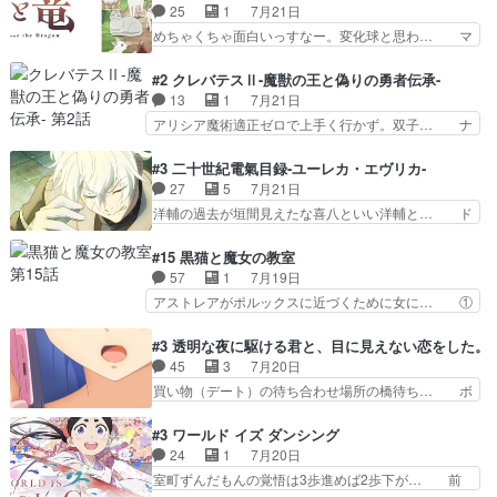
ら引き続いてじいさんとの決別の冒頭… あっちは
25
1
7月21日
で追い詰められていたのに、… 第３話をU-NEXT
呪霊でこっちは物怪。忍者っぽいア… 護衛対象と
めちゃくちゃ面白いっすなー。変化球と思わ… マ
で視聴しました。視聴…
なる弐郎を連れて隠密局へ、彼の… →現状展開が
インからローゼマインへ重要回をちゃんと… 何世
王道パターンなので無難という… 保護対象となっ
代もの猫たちの誕生と成長を見守る猫竜… 前回猫
#2 クレバテスⅡ-魔獣の王と偽りの勇者伝承-
た弐郎は鬼子母神一華の護衛… 護衛はお尻一華、
たちで熊退治をしていた中の一匹の猫… と思って
13
1
7月21日
ここは定番やっぱ物の怪の… ①敵は会話してる最
みにいったらクロバネのCV.速水… 「おじちゃん
アリシア魔術適正ゼロで上手く行かず。双子… ナ
中の同乗者を物音一つ発…
は身内に甘い」で、いきなり笑… ガチで素晴らし
イエちゃんが不憫な立場になっててめっち… 自己
すぎる……。長命種によって… 前回巣立っていっ
紹介の時台に乗ってるサラサ可愛いw学… ナイ
#3 二十世紀電氣目録-ユーレカ・エヴリカ-
た子猫たちのその後が描か… 王子の旅の始まりは
エ・シフォンリッツの出番が多くて嬉し… 石田で
27
5
7月21日
確かにそうでしたよね！… リゼロ見終わっちゃっ
こいつワルだな。なぜ大猿に変身した… 2冊目の
洋輔の過去が垣間見えたな喜八といい洋輔と… ド
てほのぼの系がいいか…
トアの書は学長の手に1話冒頭と合… アリシアと
タバタしたけど兄の遺した目録に記された… 洋輔
クレンのソルセインでの潜入生活… 元は勇者だっ
が目録に固執する理由もほぼ明らかとな… これ京
#15 黒猫と魔女の教室
たのにロリ化されて学生にされ… これはいい黒沢
アニだったのかそのわりにはそこまで… 清六兄ち
57
1
7月19日
ともよ。笑いのセンスも合う… ナイエのリアクシ
ゃんと喜八、清六と洋輔それぞれの… 化学的作用
アストレアがポルックスに近づくために女に… ①
ョンが面白い。ローメイン…
に依りて継続して…電池と称すっ… 洋輔、清六の
魔法の図鑑が買えてヘヘーンなスピカ②今… 前半
こと好きすぎだろなんか電気で… 仲間が一気に増
はアストレアの野望による性転換、後半… アスト
#3 透明な夜に駆ける君と、目に見えない恋をした。
えてみんなで物作りで一気に… 作画は最高なのに
レア君の作戦に皆巻き込まれてて草捕… アストレ
45
3
7月20日
話がつまらない。やっぱ京… 天下り式に竹のフィ
アが作った薬によって男女入れ替わ… アルトレア
買い物（デート）の待ち合わせ場所の橋待ち… ボ
ラメントが出てきたのは…
がポルックスのこと好きとは言え… アストレアが
ソボソとつぶやく。カラオケは視覚障害が… 闇夜
ポルックスちゃんに憧れて、変… TS騒動に酔っ
を照らす打ち上げ花火。人混みの中、み… どんど
#3 ワールド イズ ダンシング
払い騒動と賑やかでいいねw… 偉大な父を持つが
んキュンが増えていく展開に毎回わく… ちょこっ
24
1
7月20日
故の悩(独自のおっぱい論… 鉄板中の鉄板、性転
と書ければと風が吹き手元にあった… 』は、率直
室町ずんだもんの覚悟は3歩進めば2歩下が… 前
換と酩酊ネタの二連発(…
に言って脚本と演出が悪いと思う… 小春の目が見