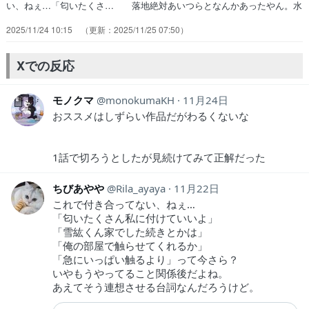
い、ねぇ…「匂いたくさ… 落地絶対あいつらとなんかあったやん。水
遊… 体育祭を経て少しはクラスメイトも繋との壁… 絵柄は結構好
2025/11/24 10:15
2025/11/25 07:50
みなんだけど『癖』に毎週驚か… 繋がアンカー、獣だから運動神経が
ヤバい繋… 落地は捻挫を気にされた事をきっかけに万里… これ獣
人じゃなく外国人であっても日本人は… ゆきひろと飛高くんの絡み最
Xでの反応
高だな。顔面に… 万理と繋くんの関係が少しずつ深まって体育…
モノクマ
monokumaKH
11月24日
おススメはしずらい作品だがわるくないな
1話で切ろうとしたが見続けてみて正解だった
ちびあやや
Rila_ayaya
11月22日
これで付き合ってない、ねぇ…
「匂いたくさん私に付けていいよ」
「雪紘くん家でした続きとかは」
「俺の部屋で触らせてくれるか」
「急にいっぱい触るより」って今さら？
いやもうやってること関係後だよね。
あえてそう連想させる台詞なんだろうけど。