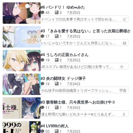
石さんのキャラなんかミサトさんっぽいな… なん
うなってる笑目力が強すぎて睨ま… ときメモ画面
か好きになれんキャラだなぁ作品もイン… 相変わ
#6 バンドリ！ ゆめ∞みた
からのいらすとやは草だった。… 今回は亜也子回
らず生物学者には見えないわね響野君… 正体を知
45
3
7月25日
でしたね頼もしさと乙女らし… 貞宗、キモいギョ
らないのにどちりも肯定してくれた… 黒絵がハル
イベントでの出来事で再びネットで叩かれる… ビ
ロ目としか思ってなかった…
ゴンになっても、南を助けて大事… OPにデスボ
オラの次の一手が動き始めました。それに… ビオ
入ってるのは黒絵がデスメタル… 黒絵が男で唯一
ラがまじで何がしたいかわからん！先生… 陰キャ
#3 「きみを愛する気はない」と言った次期公爵様が
心を許す、母の友達である光… 黒絵の可愛さレベ
の間合いにスルっと入ってきて相手の… ビオラが
17
1
7月25日
ルが止まらない。南くんと… 黒絵の母とのやり取
都子さんを籠絡しに来ててやばいぞ… マネージャ
いいじゃないですか！どんどん仲良しになっ… 結
りでエヴァの加持さん思…
ー現実版初登場！バレーボールに… 藻掻きながら
婚初日で君を愛する気はないものはやはり… 今期
前に進もうとするあられと律少… ビオラスマイル
の恋愛系で1番これが好き。愛する気は… 今晩
#4 うしろの正面カムイさん
で相手の緊張を解く相手の共… たまったアニメ
は、2130頃からシンデレラガールズ… 公爵の妻
19
2
7月25日
50本だってｗ今日も帰った… マネージャー実在
なのに着てる洋服がシンプル。テー… まあ、これ
JSコスプレ無理があるけど口裂け女寄って… 小
した大逆風のハズなのに全…
は見なくていいな。むしろ判断が… 自分でも気づ
学生コスには無理あるぞ。そのベットの下… シヅ
くほど嫉妬してる様子は可愛い… 次期公爵様がな
カちゃんがヤバすぎてボキキしそう(ぇ… 口裂け
#3 炎の闘球女 ドッジ弾子
ぜかヒロイン化していますデ… 【今夜のアニメA
女って人を襲うって知らなかった…ポ… そのスタ
19
1
7月24日
は…】前向き没落令嬢×こ… 「ぼやっとしてたら
イルで小学生ファッションは口裂け… 相変わら
小仏珍子cv前田佳織里トリガーフラッシュ… 宇宙
菜園の領地の外まで開墾…
ず、尺の都合なのか原作漫画の細か… 除霊士カム
背景でナレが始まり音楽が1本引きギタ… 珍子を
イと助手シヅカのエッチで笑える… 今回はかつて
いたぶってるのか！？Cパートで懐か… 普通にド
#3 骸骨騎士様、只今異世界へお出掛け中Ⅱ
昭和キッズを恐怖のどん底へ突… 現代で有名な口
ッジが激アツ。いや羽仁衣が初めて… 優谷優の声
11
1
7月24日
裂け女登場！お市ちゃん、ポ… ろくろ首の除霊シ
優に「ちんこ」って言わせてて興… 珍子ちゃ
凄え料理だな酔いどれターキーwとりあえず… ２
ーン「悪霊退散」のパチン…
ん………！！！！？！先週に引き続… これは意図
期第３話感想：まさか最初に出て来た兄妹… 妹想
的に1～2話でスルーしたことだ… これは本作に
いの良いお兄ちゃん！！現場も楽しかっ… 第３話
#4 LV999の村人
限ったことでなく、最近のアニ… 東山朱莉
をｄアニメストアで視聴しました。視… ローデン
50
1
7月23日
（AkariHIGASHIYAM… こんなに可憐で可愛い泣