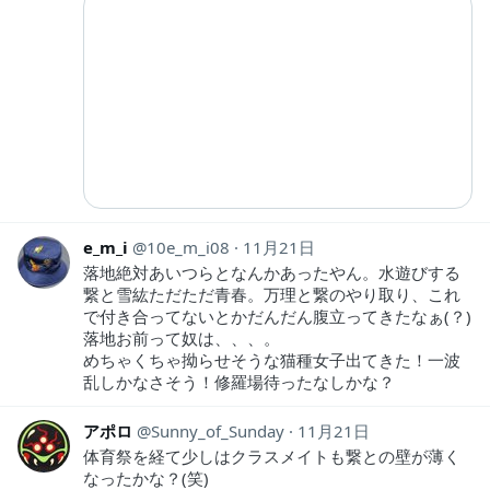
e_m_i
10e_m_i08
11月21日
落地絶対あいつらとなんかあったやん。水遊びする
繋と雪紘ただただ青春。万理と繋のやり取り、これ
で付き合ってないとかだんだん腹立ってきたなぁ(？)
落地お前って奴は、、、。
めちゃくちゃ拗らせそうな猫種女子出てきた！一波
乱しかなさそう！修羅場待ったなしかな？
アポロ
Sunny_of_Sunday
11月21日
体育祭を経て少しはクラスメイトも繋との壁が薄く
なったかな？(笑)