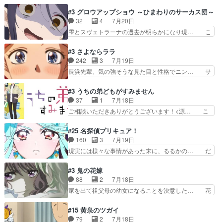
回の白拍子の死といい今回の”まぐわい”… 世阿弥
えなくなったのは先天性による… 冬月の前向きさ
が主人公の漫画がアニメになったらし… 壮絶だっ
#3 グロウアップショウ ～ひまわりのサーカス団～
と、空野の億劫さがリアルだ… かけると小春、二
た…30分で2時間の映画のように… すべての表現
32
4
7月20日
人が一緒に過ごす時間が描… ヒロインの目が不自
がピタリと揃った傑作本当に素… たまに現れて謎
雫とスヴェトラーナの過去が明らかになり現… こ
由だから音を大切にして…
のアドバイスをしてくれるお… 可愛いキャラデザ
のアニメは足首を休ませるという事を知ら… 愛知
からは想像できない顔芸、… 父、大舞台へ立つこ
県豊川市付近が舞台なのか～現地にも出… 前回に
#3 さよならララ
とが決まる。更に父から… 再び鬼夜叉を導く、素
引き続き、今回もおぱんつであります… キャラク
242
3
7月19日
性不明の彼の名前を知… 恵まれた身分に甘え、修
ターが可愛いのはもちろん、ストー… 皇ではなく
長浜先輩、気の強そうな見た目と性格でニン… サ
練を怠るキャラは苦…
ひまわりを蔑ろにして皇に乗り換… 傷跡なんか、
ブタイがええよね〜関西弁が凄くちゃんと… って
見せたくない自分の力量を超え… エロいところ以
なったからユリ確定！＼(^o^)／ラ… プロローグ
#3 うちの弟どもがすみません
外あまり見どころがない。1… いや～、めちゃく
的な１話、２話からの浮世離れし… 茉里のボクシ
37
1
7月18日
ちゃおもしろいね。瑞佳は… キャラデザが映える
ングにかける真摯さ格好良かっ… 今回はゲストが
ご相談いただきありがとうございます！<源… こ
のは勿論だけど脚本に歩…
２名！ワンピースの作画さん… あほって言う茉里
こまで見てきて糸ちゃんの声がキャラとす… 糸が
がかっこいいよあほララは… 唯一の理解者だった
家事を頑張り過ぎてテストの結果が酷く… 糸ちゃ
#25 名探偵プリキュア！
母親を失い、アウェーの… ３話の地味に好きポイ
んと源くん、類くんのお買い物シーン… ３話にし
160
3
7月19日
ントは、冒頭でララが… ボクシング部部員たちの
てもう普通に物語が楽しみになっち… 類くんの将
現実には様々な事情があった末に、るるかの… だ
設定を公開！辻さん…
来の夢が微笑ましいまだまだ甘え… 前髪ぱっつん
からるるかが「まどろっこしい」と称され… エク
金太郎な糸ちゃんがお母さん役… 子供達だけで生
レール編の始まり、エリザさんの回で「… 「マジ
#3 鬼の花嫁
活するようになってからの話… 最後の「かわい
ラ」と言えば同時上映の「公タロウ」… キュアエ
88
2
7月18日
い」の破壊力よ…あれは成田… 糸と4人の弟の関
クレールはやっぱりくれあだったか… エクレール
家を出て祖父母の幼女になることを決意した… 花
わり方がどう変化していく…
は誰だ編、遂に答え合わせの時だ… これで自分も
嫁を傷つけたら許さん、今回見せた氷の表… ツッ
キュアっと探偵事務所の一員で… あんなとみくる
コミどころが多すぎてある意味おもしろ… 胸が凄
#15 黄泉のツガイ
の何もない日常※もっと密着… LIMITかも知れな
くスカッっとしたずっと苦痛を伴って… 祖父母に
79
2
7月18日
い。キュアエクレール… ・解決編、完全に前4話