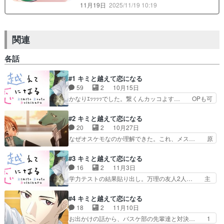
11月19日
2025/11/19 10:19
関連
各話
#1 キミと越えて恋になる
59
2
10月15日
かなりｴｯｯｯｯでした。繋くんカッコよす… OPも可
愛いしどストライクです！紘さんの… もしかして
女子向け？異種姦アニメとか攻め… マンガMeeな
#2 キミと越えて恋になる
ので、女性向け作品だな描写… イケメンケモノと
20
2
10月27日
人間の女の子のラブコメだ… 犬の獣人に対して
なぜオスケモなのか理解できた。これ、メス… 原
「犬と話せるの？」みたい… 構成はだいたい良い
作のエロがかなりナーフされていて何か笑… これ
んだけど、それでもやっ… なんかマーベルコミッ
もう実質セッ(syストーリー展開はと… 教育によ
#3 キミと越えて恋になる
クのミュータントの様… 獣人の繋が何をされても
る人権意識の高さとイジメ（偏見）… ぶっちゃけ
16
2
11月3日
人間の学校で怒れな… 高校生の女の子が獣人の転
エロ漫画並みにやる事やった方が… 雪紘マジでい
学力テストの結果貼り出し。万理の友人2人… 主
校生と仲良くなる…
い奴すぎん？繋に飛び付いてモ… 流石に発情して
語を自らに置いて相手に配慮した『私』は… 今日
そのまま...とはならなか… 今日見たアニメ
見たアニメ（11/1）・放課後ていぼ… 明日はアニ
#4 キミと越えて恋になる
（10/25）SPY×FA… 明日はアニメの感想を3つ更
メの感想を3つ更新します！・あ… 悩んだけど切
18
2
11月10日
新します！・あ… 亜人ちゃんは語りたいみたいな
ることにした普通にしてればま… 万理と繋は早い
お出かけの話から、バスケ部の先輩達と対決… 1
やつ共生する…
とこ付き合ったらいいよ。い… と、尊いってこう