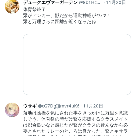
デュークエヴァーガーデン
8b1Hc8yf23Wu2v0
11月20日
体育祭終了
繋がアンカー、獣だから運動神経がヤバい
繋と万理さらに距離が近くなったね
ウサギ
cG7DgIJJmvr4uK6
11月20日
落地は捻挫を気にされた事をきっかけに万里を意識
しそう。体育祭の時だけ繋を応援するクラスメイト
は都合良いなと感じたが繋がクラスの皆んなから必
要とされたリレーのところは良かった。繋とキサラ