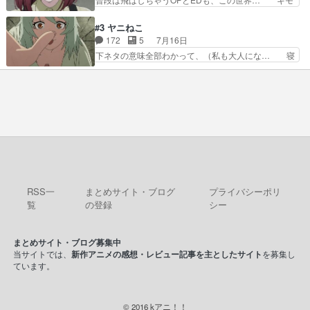
見つけて悪だくみを策略…
での対決のエピソード。そうなっ… ポリスホッパ
い自覚あるくせに弁えを知らない男。未… ほんと
ーの仲の良さがとても良いエン… 現状特に面白く
にヒロイン（山田/田山）のアンニュ… こんどは
#3 ヤニねこ
はない3話も大差なかったら… うーん…キャラが
そっちが機嫌わる。永遠に気づかん… 昨日は寝落
172
5
7月16日
どんどん出てくるが紹介が… お話が平坦なのよ
ちしてしまったので都合の良い女… 新卒で泣かせ
下ネタの意味全部わかって、（私も大人にな… 寝
ね。なんかこう内輪だけで…
て怒られたり煙草の匂いにがっ… 2人(1人)と近づ
ゲロってそんなヤバかったんか。じゃ、寝… 生活
く距離。別人だと思って… うん、確かに"にぶす
終わってるけど猫だから運動能力高いの… 相変わ
木"だwwこんな分か… あれだけ怒り心頭の花嫁ア
らずひたすらに汚くて下品なエピソー… 最初の職
ニメだっただけに… ドキっとするし、好きになっ
場をやめて、どうしようもなくふさ… 今回はカン
ちゃうここの田…
サイとアルちゃんが登場しました… 寝る前に「ヤ
スすう」2話を観ました。やは… 子供達を時節柄
サッカーで悩殺、大家は獣人… この前会社の後輩
が電子タバコだったのにコ… …マジかよ…酒出て
きたやん…飲み方が奴に…
RSS一
まとめサイト・ブログ
プライバシーポリ
覧
の登録
シー
まとめサイト・ブログ募集中
当サイトでは、
新作アニメの感想・レビュー記事を主としたサイト
を募集し
ています。
© 2016 kアニ！！