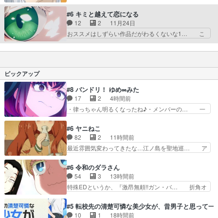
話を見た時こそ、女性向け漫画の鉄板ジャ… 今回
いう感情を言うのでしょう… 繁は発情しないよう
も悪意ある人に絡まれたり隙あらば発情… この手
#6 キミと越えて恋になる
に、必死に万理の事を忘… 別に1番じゃなくて
のLGBTQものが最近多いな。BE… 漫画本当みん
12
2
11月24日
も、それなりに勉強して… ちょっとマイナスなこ
なに見てほしい！人獣と(繋つ… 溢れて止まらな
おススメはしずらい作品だがわるくないな1… こ
と言っちゃうと、これ…
い気持ちにこっちまでドキド… ちゃんと好きにな
れで付き合ってない、ねぇ…「匂いたくさ… 落地
って思いを伝えて、仲間な… 柳先輩嫌な人かと思
絶対あいつらとなんかあったやん。水遊… 体育祭
ったら、シンプルに陽キ… 今日見たアニメ
を経て少しはクラスメイトも繋との壁… 絵柄は結
（11/8）・放課後ていぼ… 明日はアニメの感想を
構好みなんだけど『癖』に毎週驚か… 繋がアンカ
ピックアップ
3つ更新します！・あ…
ー、獣だから運動神経がヤバい繋… 落地は捻挫を
気にされた事をきっかけに万里… これ獣人じゃな
#8 バンドリ！ ゆめ∞みた
く外国人であっても日本人は… ゆきひろと飛高く
17
2
4時間前
んの絡み最高だな。顔面に… 万理と繋くんの関係
・律っちゃん明るくなったね♪・メンバーの… 一
が少しずつ深まって体育…
難去ってまた一難、律がビオラの呪縛から… 「私
はあなたが嫌いなんです」「バンドやめ… 何が起
#6 ヤニねこ
きているのか！？次週、みゅーたいぷ… ビオラ
82
2
11時間前
様、律ちゃんを奪うのではなく敢えて… 助けたい
最近雰囲気変わってきたな…江ノ島を聖地巡… ア
気持ちはあるでも、それだけじゃど… あられ等の
ルねこは金持ちなん？つーかお嬢様が多い… 虫だ
学校へ転校してきた律の歓迎会が… そろそろ解散
らけの汚部屋はガチでやめてずっこける… 第６話
#6 令和のダラさん
イベント発生かなっと思ったけ… ようやくバンド
をLeminoで視聴しました。視聴… モジャンボみ
54
3
13時間前
の中での深い対話やそこから… ああいうのまとめ
たいになってますよヤクちゃん… 1合を直で飲む
特殊EDというか、『激昂無頼!!ガン・バ… 折角オ
動画って言うんですか？あ…
のヤバいし、酔ってそのまま… 目をつけられたか
カルトものの雰囲気だったのにEDが… 小5男子に
ら？逆に酔ったカンサイ色… 字書きねこさんの、
理想のご近所さん♡こんな姿でビ… 足らん、足ら
#5 転校先の清楚可憐な美少女が、昔男子と思って一
締め切り直前の「自分は… ヤクネコの後輩ムーブ
んぞぉぉぉ!!!特に透過光と… 超常の存在を信じる
10
1
18時間前
がしっかりしてて良か… アルねこ回等、ｽﾄｰﾘｰのﾁ