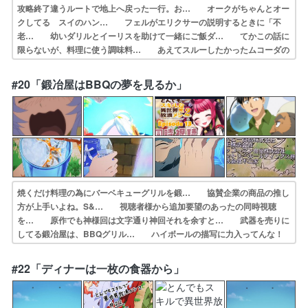
攻略終了違うルートで地上へ戻った一行。お… オークがちゃんとオー
クしてる スイのハン… フェルがエリクサーの説明するときに「不
老… 幼いダリルとイーリスを助けて一緒にご飯ダ… てかこの話に
限らないが、料理に使う調味料… あえてスルーしたかったムコーダの
「ブラッ… あまりの甘美味さにスイちゃん跳んだーー！… 「あ
あ、もう大丈夫だよ」ってムコーダが言… 「その話なんだけど実
#20「鍛冶屋はBBQの夢を見るか」
は…。「「お兄さん」… フェルの背中に乗ってドランの街まで帰る
シ…
焼くだけ料理の為にバーベキューグリルを鍛… 協賛企業の商品の推し
方が上手いよね。S&… 視聴者様から追加要望のあったの同時視聴
を… 原作でも神様回は文字通り神回それを余すと… 武器を売りに
してる鍛冶屋は、BBQグリル… ハイボールの描写に力入ってんな！
ちゃんと… とりあえずアグニ様と呑みたい。銀貨六枚割… たまに
は手抜きで焼くだけのバーベキューに… あそれレベル上げっ！神様た
#22「ディナーは一枚の食器から」
ちオモロ好き。… 毎日食事作るの、本当に大変だよね。からの…