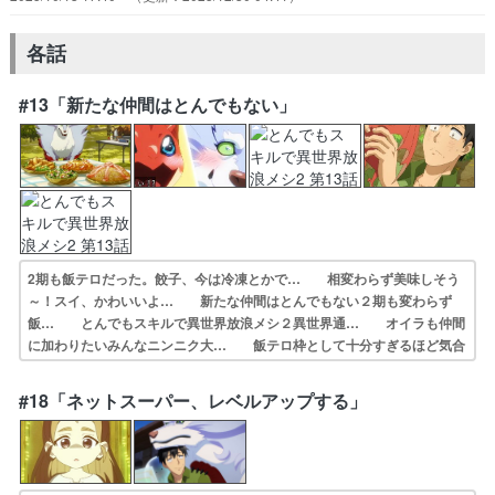
各話
#13「新たな仲間はとんでもない」
2期も飯テロだった。餃子、今は冷凍とかで… 相変わらず美味しそう
～！スイ、かわいいよ… 新たな仲間はとんでもない２期も変わらず
飯… とんでもスキルで異世界放浪メシ２異世界通… オイラも仲間
に加わりたいみんなニンニク大… 飯テロ枠として十分すぎるほど気合
いの入っ… 待ってました、放浪メシ続編新しい獣魔「ド… 新たな
仲間はとんでもない可愛いドラちゃん… このアニメも待ってたアニメ
#18「ネットスーパー、レベルアップする」
楽しみで仕方が… 話は何となく覚えてる。早くも新しいお供が…