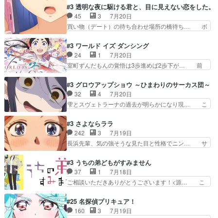
こと好きすぎだろなんか電気で… 仲間が一気に増
はアストレアの野望による性転換、後半… アスト
#3 透明な夜に駆ける君と、目に見えない恋をした。
えてみんなで物作りで一気に… 作画は最高なのに
レア君の作戦に皆巻き込まれてて草捕… アストレ
45
3
7月20日
話がつまらない。やっぱ京… 天下り式に竹のフィ
アが作った薬によって男女入れ替わ… アルトレア
買い物（デート）の待ち合わせ場所の橋待ち… ボ
ラメントが出てきたのは…
がポルックスのこと好きとは言え… アストレアが
ソボソとつぶやく。カラオケは視覚障害が… 闇夜
ポルックスちゃんに憧れて、変… TS騒動に酔っ
を照らす打ち上げ花火。人混みの中、み… どんど
#3 ワールド イズ ダンシング
払い騒動と賑やかでいいねw… 偉大な父を持つが
んキュンが増えていく展開に毎回わく… ちょこっ
24
1
7月20日
故の悩(独自のおっぱい論… 鉄板中の鉄板、性転
と書ければと風が吹き手元にあった… 』は、率直
室町ずんだもんの覚悟は3歩進めば2歩下が… 前
換と酩酊ネタの二連発(…
に言って脚本と演出が悪いと思う… 小春の目が見
回の白拍子の死といい今回の”まぐわい”… 世阿弥
えなくなったのは先天性による… 冬月の前向きさ
が主人公の漫画がアニメになったらし… 壮絶だっ
#3 グロウアップショウ ～ひまわりのサーカス団～
と、空野の億劫さがリアルだ… かけると小春、二
た…30分で2時間の映画のように… すべての表現
32
4
7月20日
人が一緒に過ごす時間が描… ヒロインの目が不自
がピタリと揃った傑作本当に素… たまに現れて謎
雫とスヴェトラーナの過去が明らかになり現… こ
由だから音を大切にして…
のアドバイスをしてくれるお… 可愛いキャラデザ
のアニメは足首を休ませるという事を知ら… 愛知
からは想像できない顔芸、… 父、大舞台へ立つこ
県豊川市付近が舞台なのか～現地にも出… 前回に
#3 さよならララ
とが決まる。更に父から… 再び鬼夜叉を導く、素
引き続き、今回もおぱんつであります… キャラク
242
3
7月19日
性不明の彼の名前を知… 恵まれた身分に甘え、修
ターが可愛いのはもちろん、ストー… 皇ではなく
長浜先輩、気の強そうな見た目と性格でニン… サ
練を怠るキャラは苦…
ひまわりを蔑ろにして皇に乗り換… 傷跡なんか、
ブタイがええよね〜関西弁が凄くちゃんと… って
見せたくない自分の力量を超え… エロいところ以
なったからユリ確定！＼(^o^)／ラ… プロローグ
#3 うちの弟どもがすみません
外あまり見どころがない。1… いや～、めちゃく
的な１話、２話からの浮世離れし… 茉里のボクシ
37
1
7月18日
ちゃおもしろいね。瑞佳は… キャラデザが映える
ングにかける真摯さ格好良かっ… 今回はゲストが
ご相談いただきありがとうございます！<源… こ
のは勿論だけど脚本に歩…
２名！ワンピースの作画さん… あほって言う茉里
こまで見てきて糸ちゃんの声がキャラとす… 糸が
がかっこいいよあほララは… 唯一の理解者だった
家事を頑張り過ぎてテストの結果が酷く… 糸ちゃ
#25 名探偵プリキュア！
母親を失い、アウェーの… ３話の地味に好きポイ
んと源くん、類くんのお買い物シーン… ３話にし
160
3
7月19日
ントは、冒頭でララが… ボクシング部部員たちの
てもう普通に物語が楽しみになっち… 類くんの将