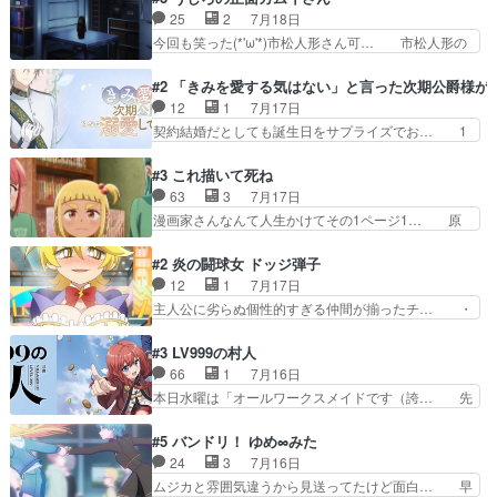
お互いの誤解が解けてよかっ… 円盤購入を検討し
らずコミカルなKAMAKURA良く… 動画検査させ
25
2
7月18日
始めるくらい最高だったな… 1人のjkとして普通
ていただきました！待ちに待っ… 1期目の導入も
今回も笑った(*'ω'*)市松人形さん可… 市松人形の
に生きたいのにそれを…
だけれどもぉ2期目の導入も… 観てたらいつの間
お市ちゃん登場。普通に昇天させ… 90年代の氏
にか終わってたwそれにし… Aパートでは逃若
の仕事を思わせるケレン味作画… あいかわらず杉
#2 「きみを愛する気はない」と言った次期公爵様が
党、Bパートでは庇番衆。… 故郷は遠きにありて
田さんのアドリブっぽいなに… ギャグもいいし作
12
1
7月17日
思ふものそれは時行の鎌… というただの日常回か
画も綺麗このシーンは原作… 呪いの人形は仲間に
契約結婚だとしても誕生日をサプライズでお… 1
と思いきや、そこから…
なるの怪奇組とのネタ被… 呪いの人形、人形相手
話目のキラキラなユリウス様にそう言えば… いろ
に除霊出来るん？。w… ショートアニメならでは
いろあったんだな。奥様の心が彼の心を… 政略結
#3 これ描いて死ね
のテンポの良さが光… 呪いの人形ドジっ子すぎる
婚による妬みから色んな嫌がらせを受… 【今夜の
63
3
7月17日
しかも仲間になる… 呪いの人形がビビっとるぞ。
アニメAは…】前向き没落令嬢×こ… マウントに
漫画家さんなんて人生かけてその1ページ1… 原
今回あんまりエ…
気付かない素直な主人公大丈夫か… もうユリウス
作も読み始めたらアニメでの物語の再構築… 前向
の保護者みたい笑マウントに全… 次期公爵夫人が
きで真っ直ぐな主人公と、拗らせに拗ら… にて、
#2 炎の闘球女 ドッジ弾子
それでいいのか？と思わない… 貴族は階級社会で
落語部長役で出演させていただきまし… すげえお
12
1
7月17日
大変だ。や、やはり同性に… 第２話をU-NEXTで
もしろかった。アバンの諸星大二郎… ◤￣￣￣￣
主人公に劣らぬ個性的すぎる仲間が揃ったチ… ・
視聴しました。視聴…
￣￣￣￣￣￣￣￣￣￣名場面アイ… メンバーと部
ショッピングモールでドッジボールするな… 颯爽
室をどうにかする為に動く安海… ウケるために色
登場!因縁のライバル!善の立ち位置で… しょーも
#3 LV999の村人
んなジャンル描いてどんどん… 春の南東の空のお
な…こんなもん真面目に見たらバカ… 宿命のライ
66
1
7月16日
とめ座付近明るい星は20… 明るい現役の青春と
バルの襲撃に始まり、燃えるシチ… 早くもライバ
本日水曜は「オールワークスメイドです（誇… 先
暗い過去の情念とが良い…
ルチーム。敵もなかなかに個性… があると思った
入観に縛られない鏡の姿勢と、アリスの笑… 本日
のだがほとんど覚えていない 聖アローズ学院闘球
22:59まで！✦キャストサイン入り… 人族と魔族
#5 バンドリ！ ゆめ∞みた
部も登場し、魅力的なキ… やはり強敵に勝つには
の融合を目指す浩二…目指すもの… アリスとメノ
24
3
7月16日
特訓だよ。平仮名で呼… ライバル登場から特訓ま
ウの話から魔王軍の大規模な宣… 鏡から「アリ
ムジカと雰囲気違うから見送ってたけど面白… 早
で異常なテンポと異…
ス、共存の道はやっぱ険しいぜ… 鏡とソフトクリ