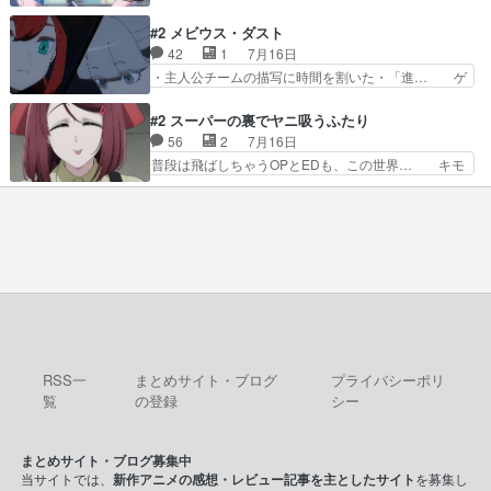
く分からせられて気持ちよくさせてほしい… あら
ーム食べるアリス凄い幸せそ… アリスの優しさと
れが偶然イベント会場に居合わせてしま… ビオラ
#2 メビウス・ダスト
浩二の揺るがない信念に思… 鏡さん、活躍する度
こいつほんま……残りの2人はビオラ… 見てて興
42
1
7月16日
に好感度爆上がりですね… ケンタウロス族面白か
奮と息苦しさを同時に感じさせるビ… ビオラちゃ
・主人公チームの描写に時間を割いた・「進… ゲ
ったですね♪タカコち…
んのお陰であられちゃんと律ちゃ… ・日本語特有
ームを勝利へ導いたアラキの先読みの能力… 急に
のぼくわたは海外版でどうなる… まさかこの作品
主人公の強火古参ファン出てきたけど何… 勝利に
#2 スーパーの裏でヤニ吸うふたり
に今期一の悪役がいたとは。… 友達との会話でフ
浮かれる面々の中、アラキは自分の能… ラムスは
56
2
7月16日
ェアリィブゥケのイベント… ・ビオラはあられを
隕石で負傷した体の部位を補修した… 次のゲーム
普段は飛ばしちゃうOPとEDも、この世界… キモ
見つけて悪だくみを策略…
での対決のエピソード。そうなっ… ポリスホッパ
い自覚あるくせに弁えを知らない男。未… ほんと
ーの仲の良さがとても良いエン… 現状特に面白く
にヒロイン（山田/田山）のアンニュ… こんどは
はない3話も大差なかったら… うーん…キャラが
そっちが機嫌わる。永遠に気づかん… 昨日は寝落
どんどん出てくるが紹介が… お話が平坦なのよ
ちしてしまったので都合の良い女… 新卒で泣かせ
ね。なんかこう内輪だけで…
て怒られたり煙草の匂いにがっ… 2人(1人)と近づ
く距離。別人だと思って… うん、確かに"にぶす
木"だwwこんな分か… あれだけ怒り心頭の花嫁ア
ニメだっただけに… ドキっとするし、好きになっ
ちゃうここの田…
RSS一
まとめサイト・ブログ
プライバシーポリ
覧
の登録
シー
まとめサイト・ブログ募集中
当サイトでは、
新作アニメの感想・レビュー記事を主としたサイト
を募集し