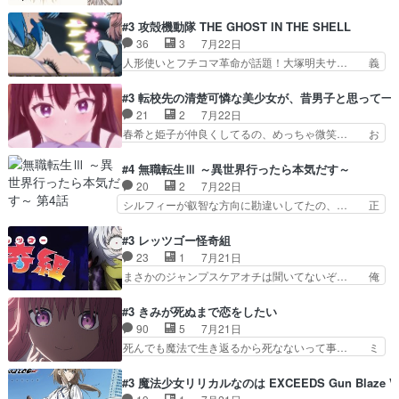
ノルトがエルナにいじられ絡みする回。… 今期見
ディー。後半いつも… ⑬先生が日本人と看破した
るアニメが多いｗ骸骨騎士様、只今異… 傀儡政権
#3 攻殻機動隊 THE GHOST IN THE SHELL
恋太郎正解らしい… ①次の新キャラは後任の国語
を狙っているのか、弟が皇帝になっ… エルナは
36
3
7月22日
教師…フラグを… どうしてもルー大柴が頭を横切
100%善意で絡んでくるのがやっ… アルノルトが
人形使いとフチコマ革命が話題！大塚明夫サ… 義
る新ヒロイン…
魔法特化で基礎体力は一般人以… これリアル内田
体工場のシーンと女子会での「今の人格っ… ・
家ならヤバイトドメの踏みつ… ラブコメディは突
2029年の科学文明について我々の世界… まず、
#3 転校先の清楚可憐な美少女が、昔男子と思って一
然にに求めていたのは頭の… 主人公含めどいつも
効果音がいい。私が思うに、銃撃戦が… いきなり
21
2
7月22日
こいつもカラフルなだけ… 跡継ぎ候補多すぎるw
のハラハラ感。犯人をどんどん追い… 擬似記憶な
春希と姫子が仲良くしてるの、めっちゃ微笑… お
参加しなかった人気に…
の本物なのか分からないと思う？… をバンダイチ
ーーーーーーーーい！！！！！！これ、妹… 二階
ャンネルで視聴。いやはや、ア… 1990年代の
堂さんが女性だってことみんな知らなか… 姫子さ
#4 無職転生Ⅲ ～異世界行ったら本気だす～
OVAならアリかな。ICT… 冒頭のアクションから
んと三岳さんがラストに姫子さんのお… 初めて夜
20
2
7月22日
釘付けだった。皆人形… ひとつの単体の作品とし
のコンビニに行った隼人と姫子は偶… こういう学
シルフィーが叡智な方向に勘違いしてたの、… 正
ては悪くないと思い…
園物のラブコメ元々好きだから設… にしても妹は
しい意味での淫乱だと思うギースいい顔に… をバ
普通にハルキに嫉妬せず仲良く… ３話に「三岳長
ンダイチャンネルで視聴。リーリャさん… なんか
#3 レッツゴー怪奇組
久」役で出演してまーす！み… 隼人の家庭は隼人
腹立つなぁルーデウスめ…これでエリ… トレント
23
1
7月21日
に家事の負担がかかってい… 三岳さんが隼人にと
は後に何らかの際に活躍するんやろ… アイシ
まさかのジャンプスケアオチは聞いてないぞ… 俺
って妹扱い止まりそうな…
ャ、、、なんと末恐ろしい妹なんだ！… ルーデウ
んちの押し入れどーなってるんだよー？あ… メチ
スが財宝の取り分をもらうときに多… 残り湯なら
ャ子の従姉妹シュラ子登場。主人公眼福… 跡目争
#3 きみが死ぬまで恋をしたい
しゃあない。狂犬かくましいつ来… 本作はぬるい
いの新キャラ登場で、今回はシュール… めちゃ子
90
5
7月21日
ハーレムではなく、真面目に一… エリスはしばら
のいとこかわいい今回主人公の驚き… メチャ子を
死んでも魔法で生き返るから死なないって事… ミ
くEDだけやね。アイシャ、…
くしゃみと鼻水が止まらなくなる… お父さんに押
ミ不在の際のシーナ、アリとセイランとの… ミ
し付けられた本独特やし、おま… シュラ子ちゃん
ミ、最後のその顔は怖いよ...。てかタ… もはや人
#3 魔法少女リリカルなのは EXCEEDS Gun Blaze Ve
をちびっ子にしたあの玉、も… 半裸の警官の方が
間なのかも怪しい戦闘シーンがない… 今話第LO