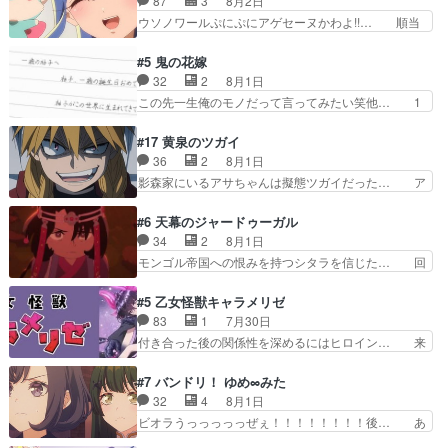
87
3
8月2日
てんやわんや。働いて大変… 地道に働き人と関わ
的興奮覚えてないよね？なんて言わ… テーマ：引
ウソノワールぷにぷにアゲセーヌかわよ!!… 順当
る日々の中に愛を見いだ…
きこもりの理由感想は、久しぶり… 元ゲーマーな
にマコトジュエルの争奪戦をやったと。… 記憶を
ので、はちゃめちゃ楽しく作業… 糸ちゃんと源く
取り戻し正式に探偵事務所で働き始め… ポワロ、
#5 鬼の花嫁
んの距離感おかしいね(*´… 糸と源ははよ好きお
元ネタを解説して原作に誘導するの… くれあさん
32
2
8月1日
うとると言わんかい！引… ショウくんと対等に話
の探偵としての初事件にしてちょ… ・急にクイズ
この先一生俺のモノだって言ってみたい笑他… 1
すためにゲームをする…
番組が始まったw・妖精ウソノ… るるかの助手だ
歳からの誕生日プレゼント………とは思っ… 玲夜
った？今回が初めての探偵活… 探偵じゃなかった
さん柚子に18年分の誕生日プレゼント… 柚子は
#17 黄泉のツガイ
の！？クレアさん探偵すぎ… 突然のポアロクイズ
鬼龍院家から初めて学校に通う事にな… プレゼン
36
2
8月1日
は草なんよ。んで、あん… 今回からついにくれあ
ト攻撃ヤバすぎるwwwヴァイオレ… 玲夜さまサ
影森家にいるアサちゃんは擬態ツガイだった… ア
が探偵事務所の仲間に…
プライズの、これまでの柚子ちゃ… 玲夜から柚子
サが置かれた立場や気持ちを汲んで熱くな… 屋敷
へ17年分の誕生日&を未来に… 「​​13歳の柚子ちゃ
にアサはいなかった逆にガブちゃんはい… 影森の
#6 天幕のジャードゥーガル
んへ…もう中学生な… 梅原の人が18歳になるま
当主が際限なくツガイを増やせるのに… 今回はも
34
2
8月1日
での誕生プレゼン… なよなよした男（cv石田彰）
うガブちゃんさんの悲鳴にも似た怒… ユルと戦っ
モンゴル帝国への恨みを持つシタラを信じた… 回
梅ちゃんがた…
た時から伏線が張られていたのが… しかしアサ
想が淡々と語られるのだけどいつの間にか… オゴ
は、兄様に会いたいbotだと思… ツガイには優し
タイの妃になってもその心は晴れず、モ… ドレゲ
#5 乙女怪獣キャラメリゼ
い筈のガブちゃん、アキオの… 色々とひっかけが
ネの過去、宝石だった彼女が人になり… ドレゲネ
83
1
7月30日
あって、最終的に嫌な終わ… ゴンゾウが従える大
の過去、、辛かった、、あのジャタ… 年上旦那が
付き合った後の関係性を深めるにはヒロイン… 来
量のツガイに何事かと思…
良い人でも、女は宝石でただ笑っ… ダイルの儀式
夢ちゃんがキングコングなのいい味付けだ… ずっ
の神々しさたるや。一気に空気… ドレネゲの辛い
とメスってて何この可愛い生物。クラス… 付き合
#7 バンドリ！ ゆめ∞みた
過去には同情の言葉しか…シ… 奥様に悲しい過
い始めたら始めたでまた違った悩みが… と一歩ず
32
4
8月1日
去…萌え袖が可愛いね、と思… ドレゲネとシタ
つ踏み出す黒絵ちゃん微笑ま新汰の… ツインテー
ビオラうっっっっっぜぇ！！！！！！！！後… あ
ラ、2人だけの同盟が結成さ…
ルが可愛いお茶目な妹ちゃんです… しかも過去も
られちゃん、僕っ子になってから取り戻し… ビオ