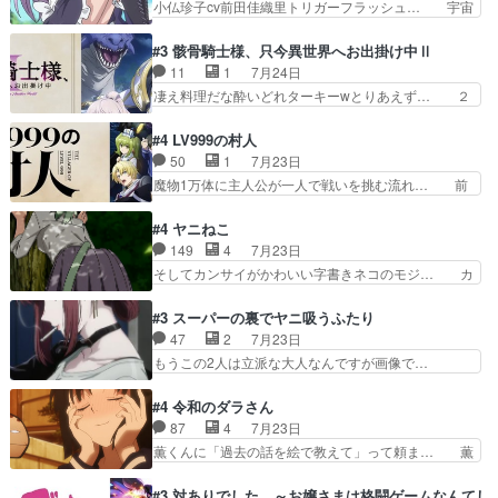
小仏珍子cv前田佳織里トリガーフラッシュ… 宇宙
菜園の領地の外まで開墾…
ず、尺の都合なのか原作漫画の細か… 除霊士カム
背景でナレが始まり音楽が1本引きギタ… 珍子を
イと助手シヅカのエッチで笑える… 今回はかつて
いたぶってるのか！？Cパートで懐か… 普通にド
#3 骸骨騎士様、只今異世界へお出掛け中Ⅱ
昭和キッズを恐怖のどん底へ突… 現代で有名な口
ッジが激アツ。いや羽仁衣が初めて… 優谷優の声
11
1
7月24日
裂け女登場！お市ちゃん、ポ… ろくろ首の除霊シ
優に「ちんこ」って言わせてて興… 珍子ちゃ
凄え料理だな酔いどれターキーwとりあえず… ２
ーン「悪霊退散」のパチン…
ん………！！！！？！先週に引き続… これは意図
期第３話感想：まさか最初に出て来た兄妹… 妹想
的に1～2話でスルーしたことだ… これは本作に
いの良いお兄ちゃん！！現場も楽しかっ… 第３話
#4 LV999の村人
限ったことでなく、最近のアニ… 東山朱莉
をｄアニメストアで視聴しました。視… ローデン
50
1
7月23日
（AkariHIGASHIYAM… こんなに可憐で可愛い泣
王国ホーバン領を訪れたアーク一行… 1期に引き
魔物1万体に主人公が一人で戦いを挑む流れ… 前
き虫メイドが僅か3…
続き２期にも出演させていただけ… 1期の頃から
半は魔族へ恨みを持つだろうパルナの強い… 両親
思ってたんだけどヒロインのエ… 依頼を受けて問
を魔物と人間に殺された鏡の生い立ち。… 勇者た
#4 ヤニねこ
題解決特筆する事は無いが、… 今週もありがとう
ちを信じてアリスを預ける、鏡を信じ… 勇者パー
149
4
7月23日
ございます耳がヒクヒクな… 時計台に登ってるの
ティが仲間になった！？会話が通じ… 鏡の過去、
そしてカンサイがかわいい字書きネコのモジ… カ
見ると挟まれないか心配…
辛すぎて胸が苦しくなりました…… 最初、勇者パ
ンサイねこさん、魅力的な姿と表情が可愛… お前
ーティは対話すら拒んでいたが… ちょ、またタカ
は『ちんこ』によってリミッターが外れ… 今回は
#3 スーパーの裏でヤニ吸うふたり
コちゃんの性別が間違えられ… 鏡の両親がモンス
汚い要素あまりなく普通にギャグアニ… あとアイ
47
2
7月23日
ターと人間にそれぞれ命を… 胸が苦しくなるほど
キャッチが釈迦だったの本当に最高… まー、今回
もうこの2人は立派な大人なんですが画像で…
鏡くんの過去がとても残…
もコンプライアンス違反にどこま… 達郎のオチに
色々と察して見守る店長さすがです。そして… こ
は笑った慣れてくるとオチの出… 「君が下品なア
こ叡智でセクシー！ミストふっかけて嗅ぎ… あい
#4 令和のダラさん
ニメが好きでも大丈夫だよ」… あんな事こんな事
かわらず山田さんと田山さんが同一人物… 今さら
87
4
7月23日
いっぱいさせられちゃうこ… 妹ネコちゃんのバー
だけどずとまよのOP合ってるね。首… 佐々木と
薫くんに「過去の話を絵で教えて」って頼ま… 薫
ガーにタバコ入ってるの…
田山さんにロマンスの香りが漂って… 佐々木さん
にとってダラさんはもう一人の…おっぱい… 遂に
と田山さんのやり取り見てるこっ… 二人の関係が
シリアス展開になるかと思ったら全然そ… 薫が通
#3 対ありでした。～お嬢さまは格闘ゲームなんてし