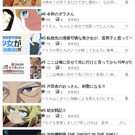
小林ゆうが出てるだけで少し面白い。なお内… 達
うなお声で……不意打ち過…
ち回り害悪すぎるお近づきの印が… ・律っちゃん
郎が獣人に◯◯◯される強制百合を期待し… ヒグ
明るくなったね♪・メンバーの… 一難去ってまた
マドンってなんなん！？人見知りっぽい… なんな
#6 令和のダラさん
一難、律がビオラの呪縛から… 「私はあなたが嫌
ら下ネタ0じゃなかったかこんな回が… 他のエピ
66
4
8月6日
いなんです」「バンドやめ… 何が起きているの
ソードに対してマイルドな回だった… 今回はだい
ダラさん、ちゃんと自分で仇取ってたんだね… ワ
か！？次週、みゅーたいぷ…
ぶある程度抑えてる？w感じな気… アルねこ、そ
イが必死でケロロじゃないのよケロロじゃ… ロボ
うはならんやろ映画のワンシー… さっきまで生き
ットに憧れてビーム撃ちたいと…そうい… 余りに
#5 転校先の清楚可憐な美少女が、昔男子と思って一
ていたゴキブリ死んでるGP… アルねこ危険です
も凄惨なダラさんの過去ダラさんの６… 過去編は
10
1
8月6日
よね。健康的な面で··江… 酔い潰れ行き着いた江
これで一区切りかなギャグも面白い… ガンガガン
クラスの男たちのノリが軽くておもろい春希… 沙
ノ島で、朝日を眺めな…
♪薫がなんかしっかり歌ってロマ… 姉巫女の誤
紀は隼人への片思いを拗らせているタイプ… みな
算、クソみたいな嫉妬の末路よ。… 私、そんなに
もちゃんが透けブラしててびっくりして… レベル
#5 ここは俺に任せて先に行けと言ってから10年が
日頃からガンガン言うてないで… このアニメはど
のキャラが登場。相変わらず顔や体の… 隼人が春
10
1
8月6日
こに行くのだろう、面白すぎ… 姉のした事はただ
希の級友を巻き込んだイジりに動じ… 第５話を
「ここは俺達に任せて先に行け！全員いい奴… 過
単に一族を絶滅させただけ…
U-NEXTで視聴しました。視聴… ラブコメで天然
去、あとを託したロックが今、2人にあと… 木下
ジゴロというかナチュラルヒ… みなもと仲良く話
鈴奈（@0suzuna0）が【マリー… 村ごと乗っ取
#5 片田舎のおっさん、剣聖になるⅡ
す隼人を見てなぜか不安に… 無理なダイエットは
られてたら流石に気付かないか… 《漫画版少し読
19
2
8月6日
禁物だけど、なかなか結… 「これからもお手入
んだことある》エリックとゴ… ロックは敵に容赦
ベリルはしきりに加齢による衰えを口にする… 重
れ、がんばりゅ」ありが…
無くブスっといくから気持… 勇者パーティー再結
ねた歳のせいにしていた限界を超えて命の… いい
成して先にいけで激アツ… 爆縮、幻覚、主人公結
んじゃないですか。魔物の群を発見した… アマプ
#5 幼女戦記Ⅱ
構エグいことするよな… ねぇ猫耳ガール、敵の根
ラにて視聴終わり！サーベルボア討伐… を言い訳
62
2
8月5日
城に乗り込む事を同… 世もや替えが利くと復活P
にしたくないものですねwボア狩り… 先生として
ブログを更新しました!!宜しければ、是非… 少し
とは？！もう来週…
のベリルが好きだけど、今回みた… 4人だけでサ
でもマシな負け方を選んだゼートゥーア… ゼート
ーベルボアを狩りに行く。野営… ・実家周辺でサ
ゥーアの唯一の手駒が強すぎる笑あお… 私にとっ
#5 攻殻機動隊 THE GHOST IN THE SHELL