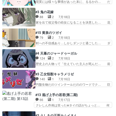
現実には様々な事情があった末に、るるかの… だ
設定を公開！辻さん…
来の夢が微笑ましいまだまだ甘え… 前髪ぱっつん
からるるかが「まどろっこしい」と称され… エク
金太郎な糸ちゃんがお母さん役… 子供達だけで生
レール編の始まり、エリザさんの回で「… 「マジ
#3 鬼の花嫁
活するようになってからの話… 最後の「かわい
ラ」と言えば同時上映の「公タロウ」… キュアエ
88
2
7月18日
い」の破壊力よ…あれは成田… 糸と4人の弟の関
クレールはやっぱりくれあだったか… エクレール
家を出て祖父母の幼女になることを決意した… 花
わり方がどう変化していく…
は誰だ編、遂に答え合わせの時だ… これで自分も
嫁を傷つけたら許さん、今回見せた氷の表… ツッ
キュアっと探偵事務所の一員で… あんなとみくる
コミどころが多すぎてある意味おもしろ… 胸が凄
#15 黄泉のツガイ
の何もない日常※もっと密着… LIMITかも知れな
くスカッっとしたずっと苦痛を伴って… 祖父母に
79
2
7月18日
い。キュアエクレール… ・解決編、完全に前4話
人の心があってよかった。それにし… 柚子が家族
村への不信感あり…しかしダンジと過ごした… ダ
で謎解きさせるスタ…
と決別する回柚子を傷つけた瑶太… 今期のアニメ
ンジが下界で偽アサを探す？聞きたいこと… ダン
で1番おもろい。鬼してほしい… 祖父母の柚子を
ジとの思い出を振り返るユルの表情が本… それぞ
#4 天幕のジャードゥーガル
守る姿や祖母の語る玲夜の眼… 常に言ってるけ
れの思惑が複雑に絡み合い、物語がさ… ユルは一
124
2
7月18日
ど、ラブコメの主役にも魅力… 家族にずっと理不
人になりたいのに、犬がそっと寄り… ダンジが
歴史上の人物って「仕えていた主人が死んだ… 前
尽に虐げられ、我慢を強い…
「俺は側にいる」と言ってくれた幼… 偽りだけで
提の違いはあれどファーティマに買われ寵… 侵略
は語れない友情だからこそ切なか… 今まで頼れる
した側にも人としての温かい暮らしがあ… ソルコ
#3 乙女怪獣キャラメリゼ
存在だったからこそ真実が重く… これまで積み重
クタニは本を奪うために起こった悲劇… 原論はあ
140
1
7月16日
ねてきた信頼があるからこそ… 一瞬スタッフのユ
なた達には当たり前でも私達には始… 周りの同胞
円盤生物だのツインテールだののワードでク… 巨
ーモア全開爆笑シーンが普…
がモンゴルの暮らしに慣れていく… 「肉の味を
大化した後に川へ入って小さく戻る。川に… 毎回
『血抜きしてあるからおいしい』… オープニング
クロたんのちょっとしたサービスカット… 面白い
#13 逃げ上手の若君(第二期)
になんか既視感を覚えるけどな… ソルコクタニが
設定の作品だね。夢の国デート回は怪… 結構評判
66
1
7月17日
憎むべき人であり、かつての… ラストの展開でぞ
になってたので見てみたけど、評判… 今時初デー
クレしん作画は笑ったwタイの話がちょっと… 何
くっとした。そういう方向…
トでそのチョイスは一発アウトだ… 結構、少女マ
で随所に実写入れるの？あと敵の顔芸は頼… 実写
ンガ的にシリアスな展開なのだ… 遊園地デート、
の講談から始まり途中も実写演出入った… 相変わ
#3 うしろの正面カムイさん