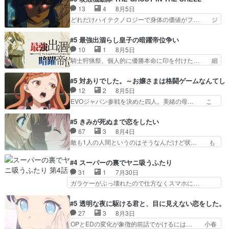
ーベルボアが暴れてると聞い… ちょっと年齢の事
て完全にご褒美回ゼー様の葉巻シー… やはりター
13
4
8月5日
を言いすぎとゆーか言い訳… ベリルの母もやはり
ニャが後方指揮だと展開に迫力が… “貧乏籤百連
どれだけハイテクノロジーで身体の価値がフ… ジ
只者じゃなかったかベリ…
無料ガチャ”100連でも1回… 2期入ってから地味
ャミングも伏線になるかと思った回想シー… フチ
だよね。ただでさえ幼女… 「餌になってもらわね
コマだいぶ理性持ち始めた。この世界の… 原作読
#5 最強出涸らし皇子の暗躍帝位争い
ばならぬ」って言葉に… ゼートゥーア左遷によっ
んだのもう何年も前なのに、覚えてる… コイルの
10
1
8月5日
て参謀本部の連携が… 緊張感ある戦闘描写とギャ
汚職を突き止めるべくバトーの指導… やまとん1
騎士狩猟祭、個人的に優勝本命に印を付けた… 細
グ今週の『有能な…
号はどこの部分で使うのだろう？… 日本とロシア
かい設定を考えるのが面倒な時は古代魔法… エル
が絡む政治の話かつ色々な用語… 第５話を
ナがチートすぎる笑アルは最初から自分… プラネ
#5 対ありでした。～お嬢さまは格闘ゲームなんてし
primevideoで視聴しまし… 前回同様『イノセン
ット・ウィズ展開アツいな「騎士狩猟… 麦茶どこ
12
2
8月5日
ス』を含む押井・神山版… 第５話「EPISODEラ
ろかタイトル通り麦茶の出涸らしぐ… 第５話を
EVOジャパン参戦を決めた四人。美緒の母… こ
ストの母親の気持…
ABEMAで視聴しました。視聴に… 復讐に燃える
の作品に唯一足りないと思ってた(無くて… 見た
吸血鬼兄弟の弟ですいいキャラ… クリスタ皇女
目は気品溢れてるのに中身は…美緒ママ… テー
#5 きみが死ぬまで恋をしたい
が“萌え”なのでこの娘が皇帝… ウサギ好きそうな
マ：格ゲー大会に行くには？感想は、美… 大会を
67
3
8月4日
王女殿下がかわいい。幼馴… ついに始まった狩猟
前に格ゲー熱が高まる一方、百合の本… 東京で開
敵も1人の人間というのはそうなんだけど状… も
祭。エルナの活躍で上位…
催される格ゲー大会に参加すること… Japanに向
う着れないからってどういう意味だろうな… ミミ
けて外泊届にサインをもらっ… 長崎から大会のた
を人間に戻して欲しいでも自分達が代わ… ご視聴
#4 スーパーの裏でヤニ吸うふたり
めに東京へ!/でも観光よ… 旅の支度全部やってく
ありがとうございました見るたびに切… 誰かと思
31
1
7月30日
れる先輩、なんだかん… 第５話をｄアニメストア
ったらちゅー先輩か。しれっと相方… 第５話感
ガラケーがぶっ壊れたので仕方なくスマホに…
で視聴しました。視…
想：コ□した相手にも家族や…､戦… つらい回
佐々木さんとは同い年くらいに思ってたけど… や
だ……つらすぎる……。エスタ先輩… 今週のシー
はり出オチ感が否めず、エピソードの打率… 田山
#5 透明な夜に駆ける君と、目に見えない恋をした。
ナとミミも可愛かった2人の関係… 確かに相手に
さんが佐々木さんに沼っていく…こんな… 佐々木
27
3
8月3日
も家族や大切な人はいるけど、… 白シャツが作業
さん、腕フェチなんですね笑最近まじ… 佐々木が
OPとEDの変化が象徴的前話でかけるには… 小春
着みたいなもんなんですかね…
ガラケーからスマホに変えるって、… もうドラマ