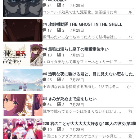
家に帰ることに・ベリルはミュ… おっさんの親と
ゃん姫ちゃんに野菜の子も凄え可愛い… 隼人くん
84
4
7月29日
なるとお爺ちゃんだよね孫扱… ・ベリル、実家に
のスマホを買いに行ってたけど完全… 第４話を
コンコルド効果でまた泥沼化。無茶振りに奇… ル
帰ることに・ベリルはミュ…
U-NEXTで視聴しました。視聴… スマホを買うた
ーデルドルフ中将自らが行う煙草と葉巻は… ブロ
め、都心で待ち合わせをした… OP曲きっかけで
グを更新しました!!宜しければ、是非… 計画通り
#4 攻殻機動隊 THE GHOST IN THE SHELL
見始めてたけどなんだかん… いきなりシリアス展
にはいかないね笑やり遂げた(ほぼ… 今回もター
17
2
7月29日
開ぶち込んでくるじゃん… 春希の家庭事情は複
ニャに不都合なことがあったりし… 白髪の男性が
殿田みたいになっちゃった人って結構会社に… バ
雑。食事とか隼人が親身…
語った家族を失った喪無感が、… 連邦に対して有
トーがカッコいいと思ってたら、トグサが… あの
利な講話条件を引き出すため… コンコルド効果に
見た目もうただのロボでしかないんだよ… 俺らの
#4 最強出涸らし皇子の暗躍帝位争い
油を注ぐターニャの勝利軍… 犠牲を払っても良い
汗拭きそりゃいやだろwwバトー＆ト… イノセン
10
1
7月29日
ならお前たちが前線へ行… 戦闘がアッサリし過ぎ
スの元となった回だけど、ガイノイ… アダム・リ
エロイタチなんて事をフィーネとエリーにア… ア
じゃない？戦争がメイ…
ンクやジェイムスン(教授)型サ… アンドロイドも
ルも気付かなかった事を…フィーネは自分… モン
おっさんの汗を拭くのは嫌や… 押井守監督のイノ
スターを呼ぶ笛？黒幕は狩猟祭とは関係… 平凡な
#4 透明な夜に駆ける君と、目に見えない恋をした。
センスの土台になったエピ… コミカルなのにも慣
少女に見える眼鏡w眼鏡属性は持ち合… 神アニ
25
3
7月28日
れてきました。１話でし… ロボットの反乱は今と
メ、ケテーイ！「騎士狩猟祭、前夜の… フィーネ
不適切な言葉を指摘する鳴海も、1話では冬… か
なっては良くある話し…
がアルノルトに活躍してもらいたが… 第４話を
けると鳴海のやり取り微笑ましいw良い奴… どう
ABEMAで視聴しました。視聴に… 第４話、アル
接していいのかわからず戸惑うかけるも… 盲目だ
#4 きみが死ぬまで恋をしたい
とフィーネの２度目のデート出… マジできな臭い
と相手の表情も分からないからどう思… 今期のバ
64
3
7月28日
ぞ帝位争い。姉からの刺客を… ふぃーねと町の様
ックナンバーみたいなOPアニメ。… 初デートで
戦争で戦ってるシーンはあまりないとはいえ… 前
子を見に行ったら町中で窃…
冬月を笑わせようとする姿も冬月… 特に大きな事
回までにあまり見れなかったようなシーナ… ミミ
件やイベントが起きるでもなく… 初デートで冬月
の存在で揺らぐ14クラス約束された死… ミミの
#28 君のことが大大大大大好きな100人の彼女(第3期)
を笑わせようとする姿も冬月… 3話までは主人公
秘密をあっさり受け入れたのは拍子抜… 蘇生魔法
10
2
7月28日
がどうでもいいことでずっ… 花火購入に浅草へ…
って下衆い国なら進退窮まったら手… 蘇生魔法ヤ
今回はもうグダグダ言わずにステージを見た… 君
行き当たりばったり訪問…
バイけどミミいなかったら詰んで… アニメオタク