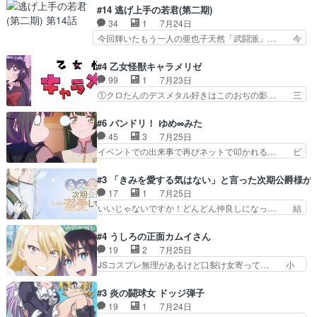
レゲネ登場という話彼女の在り… チャガタイ兄さ
は泣かなかった！漫画描きのハウツー回… この作
#14 逃げ上手の若君(第二期)
んがめっちゃ可愛かったなド… まさかの展開にめ
品はこういうのをズバッとキメるの上… 藤子不二
34
1
7月24日
ちゃくちゃテンション上が… チャガタイの所へ密
雄に親しんだ人にはとてもフィット… 赤福のヌル
今回輝いたもう一人の亜也子天然「武闘派」… 今
偵に行ったはずがドレゲ…
ヌルした動きとかネームを褒めら… 漫研が気にな
回は強敵小笠原貞宗と時行の対面内容盛り… 言い
って仕方ない先生がかわいい。… 漫画のノウハウ
逃れすら逃げ上手亜也子のアシストに支… そう
#4 乙女怪獣キャラメリゼ
から新たな仲間まで。本作品… 今回エンディング
か、亜也子もまだ9歳なのか‥ときゆき… 「亜也
99
1
7月23日
テーマが流れるのが早い（… この作品の世界に
子のドキドキ・大作戦！・長寿丸を一… 目玉と耳
①クロたんのデスメタル好きはこのおぢの影… 三
も、一応デジタルという概…
を相手に言葉で繰り広げる戰もノラ… 時代設定ど
石さんのキャラなんかミサトさんっぽいな… なん
うなってる笑目力が強すぎて睨ま… ときメモ画面
か好きになれんキャラだなぁ作品もイン… 相変わ
#6 バンドリ！ ゆめ∞みた
からのいらすとやは草だった。… 今回は亜也子回
らず生物学者には見えないわね響野君… 正体を知
45
3
7月25日
でしたね頼もしさと乙女らし… 貞宗、キモいギョ
らないのにどちりも肯定してくれた… 黒絵がハル
イベントでの出来事で再びネットで叩かれる… ビ
ロ目としか思ってなかった…
ゴンになっても、南を助けて大事… OPにデスボ
オラの次の一手が動き始めました。それに… ビオ
入ってるのは黒絵がデスメタル… 黒絵が男で唯一
ラがまじで何がしたいかわからん！先生… 陰キャ
#3 「きみを愛する気はない」と言った次期公爵様が
心を許す、母の友達である光… 黒絵の可愛さレベ
の間合いにスルっと入ってきて相手の… ビオラが
17
1
7月25日
ルが止まらない。南くんと… 黒絵の母とのやり取
都子さんを籠絡しに来ててやばいぞ… マネージャ
いいじゃないですか！どんどん仲良しになっ… 結
りでエヴァの加持さん思…
ー現実版初登場！バレーボールに… 藻掻きながら
婚初日で君を愛する気はないものはやはり… 今期
前に進もうとするあられと律少… ビオラスマイル
の恋愛系で1番これが好き。愛する気は… 今晩
#4 うしろの正面カムイさん
で相手の緊張を解く相手の共… たまったアニメ
は、2130頃からシンデレラガールズ… 公爵の妻
19
2
7月25日
50本だってｗ今日も帰った… マネージャー実在
なのに着てる洋服がシンプル。テー… まあ、これ
JSコスプレ無理があるけど口裂け女寄って… 小
した大逆風のハズなのに全…
は見なくていいな。むしろ判断が… 自分でも気づ
学生コスには無理あるぞ。そのベットの下… シヅ
くほど嫉妬してる様子は可愛い… 次期公爵様がな
カちゃんがヤバすぎてボキキしそう(ぇ… 口裂け
#3 炎の闘球女 ドッジ弾子
ぜかヒロイン化していますデ… 【今夜のアニメA
女って人を襲うって知らなかった…ポ… そのスタ
19
1
7月24日
は…】前向き没落令嬢×こ… 「ぼやっとしてたら
イルで小学生ファッションは口裂け… 相変わら