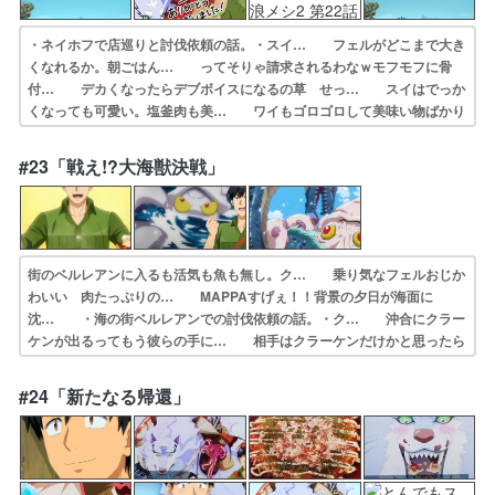
・ネイホフで店巡りと討伐依頼の話。・スイ… フェルがどこまで大き
くなれるか。朝ごはん… ってそりゃ請求されるわなｗモフモフに骨
付… デカくなったらデブボイスになるの草 せっ… スイはでっか
くなっても可愛い。塩釜肉も美… ワイもゴロゴロして美味い物ばかり
食べたい… スイが可愛かったし飯も美味そうだったが、… 塩釜焼
きですごい凝ってるね。えらいサクサ… スキルアップして巨大化でき
#23「戦え!?大海獣決戦」
るようになった… ムコーダさんやっぱり喋りながらご飯作って…
街のベルレアンに入るも活気も魚も無し。ク… 乗り気なフェルおじか
わいい 肉たっぷりの… MAPPAすげぇ！！背景の夕日が海面に
沈… ・海の街ベルレアンでの討伐依頼の話。・ク… 沖合にクラー
ケンが出るってもう彼らの手に… 相手はクラーケンだけかと思ったら
他に大物… クラーケンとシーサーペントが絡み合って登… 最近ハ
ヤシライスの存在を忘れてたのでお正… 今回は討伐依頼クリアーでの
#24「新たなる帰還」
賞金は貰わない… 「そういえばそうだな」「どうやってヤツの…