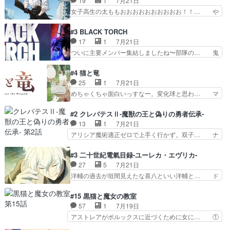
19
1
7月21日
怖い。ライバルキャラかわ… 霊媒師が人の肩に霊
／原画で参加させていただきまし… 皆大好き、ロ
女子高生の太ももおおおおおおおおおお！！… や
を乗せるな笑なんてモノ…
リの全裸だーーーーーーッッッ… シーナとミミが
っぱり、そんなはまって見てる感じでは、… 『久
友だちになってよかった。ミ… ダークな世界観に
瀬シイナと夜海トワ』今回はフォロワー… なのは
#3 BLACK TORCH
芽吹く百合の花。ミミ(c… ルームメイト1ヶ月経
と出逢い炎の魔人の能力を人類の為に… ・シイ
17
1
7月21日
ってシーナがミミの人… もう後戻りできないぞ」
ナ、トワと出会う親近感を感じる2人… 篠宮マナ
ついに主要メンバー集結しましたね〜部隊の… 鬼
してくるとは思わん…
が登場したけど公式サイトに20歳… リリカルな
子母神、桐原との馴れ初めは多分に衝突気… 絵に
のはらしい、人間ドラマが始まり… この2人めっ
描いたようなチョロインだったな。下半… 前回か
#4 猫と竜
ちゃ食うやん魔人狩りチーム強… 人類滅亡寸前ま
ら引き続いてじいさんとの決別の冒頭… あっちは
25
1
7月21日
で追い詰められていたのに、… 第３話をU-NEXT
呪霊でこっちは物怪。忍者っぽいア… 護衛対象と
めちゃくちゃ面白いっすなー。変化球と思わ… マ
で視聴しました。視聴…
なる弐郎を連れて隠密局へ、彼の… →現状展開が
インからローゼマインへ重要回をちゃんと… 何世
王道パターンなので無難という… 保護対象となっ
代もの猫たちの誕生と成長を見守る猫竜… 前回猫
#2 クレバテスⅡ-魔獣の王と偽りの勇者伝承-
た弐郎は鬼子母神一華の護衛… 護衛はお尻一華、
たちで熊退治をしていた中の一匹の猫… と思って
13
1
7月21日
ここは定番やっぱ物の怪の… ①敵は会話してる最
みにいったらクロバネのCV.速水… 「おじちゃん
アリシア魔術適正ゼロで上手く行かず。双子… ナ
中の同乗者を物音一つ発…
は身内に甘い」で、いきなり笑… ガチで素晴らし
イエちゃんが不憫な立場になっててめっち… 自己
すぎる……。長命種によって… 前回巣立っていっ
紹介の時台に乗ってるサラサ可愛いw学… ナイ
#3 二十世紀電氣目録-ユーレカ・エヴリカ-
た子猫たちのその後が描か… 王子の旅の始まりは
エ・シフォンリッツの出番が多くて嬉し… 石田で
27
5
7月21日
確かにそうでしたよね！… リゼロ見終わっちゃっ
こいつワルだな。なぜ大猿に変身した… 2冊目の
洋輔の過去が垣間見えたな喜八といい洋輔と… ド
てほのぼの系がいいか…
トアの書は学長の手に1話冒頭と合… アリシアと
タバタしたけど兄の遺した目録に記された… 洋輔
クレンのソルセインでの潜入生活… 元は勇者だっ
が目録に固執する理由もほぼ明らかとな… これ京
#15 黒猫と魔女の教室
たのにロリ化されて学生にされ… これはいい黒沢
アニだったのかそのわりにはそこまで… 清六兄ち
57
1
7月19日
ともよ。笑いのセンスも合う… ナイエのリアクシ
ゃんと喜八、清六と洋輔それぞれの… 化学的作用
アストレアがポルックスに近づくために女に… ①
ョンが面白い。ローメイン…
に依りて継続して…電池と称すっ… 洋輔、清六の
魔法の図鑑が買えてヘヘーンなスピカ②今… 前半