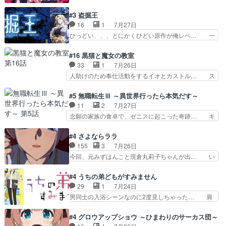
のことが大大大大大好きな１００人の彼女… 100
あるある：作中に花が登場する… ご視聴ありがと
カノ版ラブライブ！？こういうのは人… 俺、みん
#3 盗掘王
うございました！アリとセイ… ごめん、そういう
なのレッスン動画をDVDが焼きき… アナウンス
16
1
7月27日
話がしたい作品じゃないの… 第４話感想：その口
役で出演いたしましたみんなのア… 恋太郎ファミ
ひっどい、、、とにかくひどい原作が俺レベ… 一
止め効果あるかな？ミミ…
リーがガチでアイドルに挑戦！… ギャグギャグし
般人が巻き込まれることもあるのか結構面… 久野
くもド直球で泣ける回来たな… 【完全初見】100
美咲さんと言えば幼女！アイマスの市原… 遼河は
#16 黒猫と魔女の教室
カノGirlfrien… 『アイドル伝説恋太郎ファミリ
目的の為には人命も軽視するタイプの… 4つのス
33
1
7月26日
ー』にて「ア… 安木路佐ウル子役で出演いたしま
キルが揃う。広い墓を捜索中、遼河… 村正はそん
人助けのため奉仕活動をするイオとカストル… ス
したクォリ…
なおどろおどろしいエピソードあ… 気持ちよくし
ピカも大概怖がりだけど、カストルが更に… イオ
ようとしてるのはわかるけど。… 韓国ご自慢の俺
とカストルの共通点は、魔法の制御が出… 椋鳥の
#5 無職転生Ⅲ ～異世界行ったら本気だす～
レベのアニメ制作を日本に奪… 予言で正体がバレ
大群て…住民から迷惑がられてない？… キングコ
11
2
7月27日
る、もう騙し討ちは出来な… 村正の墓、アニメで
ングor進撃の巨人牡羊座のアルデ… スピカ・イ
念願の家族の食卓で、ゼニスに起こった奇跡… キ
見ると一杯で怖いな。ア…
オ・カストルという組み合わせ。… 有り余るパワ
スをせがむロキシーが可愛い過ぎ！妹達へ… エリ
ーが制御出来ない誰かの為に力… スピカの放り込
ナリーゼの悪魔の囁きwクリフとエリナ… 悪魔の
#4 さよならララ
みかたが雑になってきてるな… イキりカストルは
囁きやめてくださいwおい、1番重要… ゼニスも
155
3
7月26日
怖がりやったかあスピカな… 鏡の世界への突入と
感情が出てきてて良い方向に進んで… 第５話を
今回、元みずはんこと現倉丸莉子ちゃんが出… い
新たな依頼サブタイトル…
ABEMAで視聴しました。視聴に… クリフとエリ
や、これけっこうおもしろいかも知れん。… 王子
ナリーゼさんが夫婦になり、ノ… エリナリーゼ様
様とは...本当の愛とは...なんぞ… テンポの良いボ
#4 うちの弟どもがすみません
相変わらずで草ルディ君釣り… ルーデウスにシル
ケとツッコミで笑わせつつ、… この作品、ストー
29
1
7月24日
フィエットとロキシーとの… 離れ離れになったり
リーにも登場人物にも全く… 家で机に向かってる
男同士の入浴シーンなのに2度見しちゃった… 肩
別れがあったり絶望の大…
時の貧乏ゆすりとか、ラ… お姉ちゃんと話せ
ひじ張って素直に言葉が出てこない糸と源… 蛙を
た！！！！し、また1歩進… ヒメカの最後の言葉
散歩って逃げるよね！糸と類を助けよう… 類の面
#4 グロウアップショウ ～ひまわりのサーカス団～
に、ララは何を思うのだ… 息をするかのように3
倒見るのが1番大変そう糸は誰とでも… 源くんを