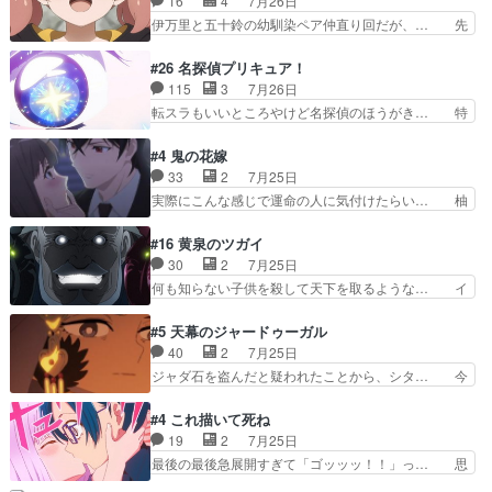
16
4
7月26日
話まで視聴。2026… ララの王子様探しが本格的
甘えさせるまでの糸と周りの出来事… 源くん、甘
伊万里と五十鈴の幼馴染ペア仲直り回だが、… 先
に動き出した回。…
えちゃうぞ宣言。思ったよりラブ… 糸ちゃんのま
週の雫スヴェトラーナ回に続き、今回は伊… い
っすぐな言葉、わたしも原作を… 主人公が当初の
や、これ素晴らしいコメディアニメだな。… 水着
#26 名探偵プリキュア！
目的を忘れてますますヤング… でも央太と親しく
回なのにビキニじゃない！これは時代背… 今回は
115
3
7月26日
するのは嫌。世話を拒んで… ゴメス（カエル）外
推しの吾野伊万里ちゃん担当回。これ… 伊万里さ
転スラもいいところやけど名探偵のほうがき… 特
で散歩させてたのか(*…
んの手品回であり水着回ね。瑞佳ち… 売り上げが
に板野サーカスはプリキュアで見れるとは… あん
上がっても借金返済へで何故か海… 父親のスパル
なはプリキュア仲間には自分が未来から… の活
#4 鬼の花嫁
タ教育のせいで瑞佳がヒモカス… 伊万里ちゃんの
躍、敵を圧倒ってのはおおよその流れだ… キュア
33
2
7月25日
人前での苦手意識を抱えなが… 第４話をｄアニメ
エクレール初変身＆初戦闘。プリキュ… キュアエ
実際にこんな感じで運命の人に気付けたらい… 柚
ストアで視聴しました。視…
クレールは強いが力を制御できない… キュアエク
子は玲夜の屋敷に住む事になり使用人達は… 運命
レール可愛く最強つよい!!!!… 緊張感があるけどピ
の花嫁は一見すると甘い夢、理想の天国… 玲夜さ
#16 黄泉のツガイ
ッコロで始まってちょっ… バカおもろいやん
んのご両親の登場ですこの世に数多い… 玲夜のお
30
2
7月25日
www実質まどマギやんけ… しかも実質的にエク
父さんが石田彰だったことに驚きを… 主人公自分
何も知らない子供を殺して天下を取るような… イ
レールが倒したビルであ…
の立場わかって無さすぎやしまた… ヨミツガと
ワンの刀が斬った者の中にまさかの…影森… 激し
BLEACHは完全に豪華な展開… 透子ちゃん、柚
いバトル回の最後に、予想外の引きシン… これっ
#5 天幕のジャードゥーガル
子にも優しいし可愛いしこの… ユキノさんから玲
て作者が描きたいのは"ユルの物語"… デラさんの
40
2
7月25日
夜の父親の話で、そのイメ… あやかしの頂点に立
秘密がちょっとわかった回、正直… 左さんと刀持
ジャダ石を盗んだと疑われたことから、シタ… 今
つ鬼龍院家の現当主が息…
ちさんが対決♪あとどこぞのじ… 何処も彼処も言
回のシタラは表情が豊かで、モンゴルでの… だい
ってる事が全部嘘じゃ無さそ… 戦況が目まぐるし
ぶややこしいことになってたオープニン… テンポ
#4 これ描いて死ね
く動いていてずっと胸が熱… 同時視聴｜
も良いし毎話良いところで引くから全… 盟友ドレ
19
2
7月25日
DaemonsRealm｜リア… これまで騙していた東
ゲネ后との出会い。次週のドレゲネ… さて、登場
最後の最後急展開すぎて「ゴッッッ！！」っ… 思
村を捨てて新郷家に来…
人物多いけどついていけるのか私… 今回は遂にド
ってた以上にセリフとかしっかりした漫画… 今回