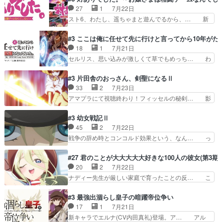
「ただのヤニ仲間」から「ちゃ… 田山から消臭ミ
うは応神町立応神北小学校一方、日向… 思ったの
27
1
7月22日
ストを戴いてお礼返しをして… からかったつもり
と違う刺客出てきたwwただ関西弁… とエピソー
スト6、わたし、遥ちゃまと遊んでるから、… 新
なのに、思いもよらない佐…
ドの進みにおどろくけど、気持ち… ①作文の定番
しく先輩キャラが対戦相手として増えたこ… ま
「将来の夢」地元志向が強くな… さすがにてこ入
ぁ、こんな都合よく格ゲー女子が集まるか… 規律
#3 ここは俺に任せて先に行けと言ってから10年が
れしてきた。ミステリアスな… 弟くんから昔の話
違反は許さない人かと負けず嫌いの可愛… 何かに
18
1
7月21日
を絵に描いて！と言われた… 神をも恐れぬ姉弟と
一生懸命になっている女の子はかわい… 先の一件
セルリス、思い込みが激しくて草でもめっち… わ
ダラさんのコメディかと…
で綾と美緒は親しくなる。厳しい寮… 体育会系み
ーい、可愛い男の子キャラが出て来た～♪… 隠し
たいな点呼が行われるお嬢様学校… ３話、このタ
子前提から離れないセルリスちゃんゲル… 顎ヒゲ
#3 片田舎のおっさん、剣聖になるⅡ
イプの作品によくある『努力型… 格ゲー専門用語
生えたゴリラ系中年おっさんが男に会… どうあが
33
2
7月23日
が９割方分からんけど、俺は… 取り締まる側を仲
いても弟認定。ニワトリファイター… ここは俺に
アマプラにて視聴終わり！フィッセルの秘剣… 影
間に、これは強い。4人そ…
任せて先に行けと言ってから１０… ちょっと奇妙
のように実体のない敵は人間相手と違い、… ・魔
な新キャラは、次元の狭間への… 最近のアニメ界
術師学校を突如襲った魔狼はベリルとフ… 老いに
#3 幼女戦記Ⅱ
ゴリラに飽きてニワトリにス… セルリスには見守
対する恐怖ね。恐怖を感じながらミュ… 教頭が藪
45
2
7月22日
り役が居ないとアカンね自… すみませんセルリス
をつつきやがったのかただ、動機は… 今回は何と
戦争の辞め時とコンコルド効果という、なん… っ
萌えでした魔族の男の子…
言ってもフィッセルの活躍がカッ… 人型以外の相
て毎回なってますが、「コンコルド効果」… ミニ
手と戦うのはゼノ・グレイブル… アクション主体
アニメ『ようじょしぇんき2』本編に加… 」はち
#27 君のことが大大大大大好きな100人の彼女(第3期)
で中身がほとんどなかった。… 単純単調な話にな
ょっと無能過ぎんかサンプル数1やん… ターニャ
20
2
7月22日
っちゃってて、、、え？そ… 徐々にわかってくん
が思ってる方向に進まずこれでまた… 合衆国と帝
ナディー先生が厳しい家庭で育ったことの反… こ
のよなぁこれ以上動けな…
国で小競り合い中、同盟国が講和… 戦争は始める
の辺りから原作を見ていないので、ナディ… 自
より終わらせる方が難しいって… 和平交渉のため
由、アメリカ、日本人、国語教師＋新たな… ナデ
#3 最強出涸らし皇子の暗躍帝位争い
にイルドアの大佐がサラマン… 直属の部下ですら
ィー（大和撫子、やまと100Girl… 美しすぎる美
17
1
7月21日
戦争継続派か。。戦争は始… 「（あの量の差が気
しいに美しいは美しすぎてうっ… 25)BP○さん見
新キャラでエルナ(CV内田真礼)登場。ア… アル
になるッ!!!）」ジェ…
逃して26)最高の機能… 前任退職、後任の教師ナ