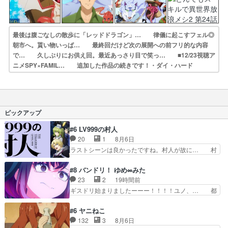
最後は腹ごなしの散歩に「レッドドラゴン」… 律儀に起こすフェル◎
朝市へ。貰い物いっぱ… 最終回だけど次の展開への前フリ的な内容
で… 久しぶりにお供え回。最近あっさり目で笑っ… ■12/23視聴ア
ニメSPY×FAMIL… 追加した作品の続きです！・ダイ・ハード
／… 相変わらずMAPPAの無駄遣い。せっかく… ・魚介お好み焼
きの話。・わざわざモーニン… 伝説の魔獣フェンリルに「待て」を教
えるこ… 「買った分よりオマケの方が多いんだけど」…
ピックアップ
#6 LV999の村人
20
1
8月6日
ラストシーンは良かったですね。村人が故に… 村
人のレベル上げは鬼モードフィンガーシリ… アリ
スと10年後に結婚の約束をした鏡ずっ… カジノ
#8 バンドリ！ ゆめ∞みた
スタッフ募集するも集まらない更に追… 王命でク
23
2
19時間前
ルルの監視をすることになったデビ… 最強の村
ギスドリ始まりましたーーー！！！！ユノ、… 都
人・鏡との出会いで少しは変わった… やはり何か
子さんがめっちゃ情緒不安定になってて怖… 超回
悲しい過去がありそうな。鏡のも… パルナの魔族
復を見守っていかないと、ですね！！み… 開幕聞
#6 ヤニねこ
への恨みは根深そうやね姫を舐… 新キャラが登場
き取りスタッフに定治いなかった？ま… ののちゃ
132
3
8月6日
早々変態扱いされてる件。タ… まだまだお元気そ
んのお手当てはお節介だったりする… ビオラの立