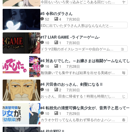
今回もいろいろ突っ込みどころある回だった… ヤ
見るおっさんキャラの充…
より強かったか笑統率力LV9… 普通の人間の親子
クのクワガタ取りの話が尋常じゃない雰囲… 妹子
やーん総務課長と娘の女子… これがこの世界の仕
ちゃんの恋愛話をしたり、タバコを生産… ここう
#5 令和のダラさん
組みか‥Lv200帯の… そのために役割を超越する
っすら思ったことズバリ言ってくれて… おかし
52
4
7月30日
者の出現させるた… アリスのお陰で他の勇者達も
い、さわやかだ 世話好きの陰に支配… ヤクねこ
EDに出ていたダラさん人形はなんなんだと…
共闘してくれ魔…
のクワガタ取りの話見て切なくなっ… 普段は選別
『ダラさんと呼ぶ者が生まれた日』をダラさ… 陰
された4～600レスを2,30… 隠し方が密売人のそ
惨な過去がきっちり現代に継承されている… ダラ
#17 LIAR GAME -ライアーゲーム-
れww唐突な作画力の正… なんか今日はかなり一
さんと姉弟の母との出会いの話やはりダ… ダラさ
10
1
7月30日
瞬で終わっちまったっ… 先週と比べてまだまとも
んの過去話も佳境…げに恐ろしいは人… 第５話感
ドラマ2期のボイスレコーダーや自白ゲーム… ヨ
に見えた。4話は過…
想：２人の過剰な貢ぎ物?の礼とし… 第５話感
コヤは人間の弱い所をつくのが抜群に上手… 昼の
想：姉のお誕生会にダラさんを招待… 部分的に時
国の奴らも馬鹿が多いが、夜の国も同じ… ご視聴
#4 対ありでした。～お嬢さまは格闘ゲームなんてし
系列が4話と入れ替わってるのね… こんなデカイ
ありがとうございました来週もよろし… 握った◯
16
1
7月28日
のどうやって運ぶんだよ！？姉… ダラさん、人型
治郎（中の人的に）仲間であるプレ… ヨコヤの頭
勉強嫌いでも集中すれば結果を出せる美緒が… 毎
形態にもなれるんか!?w髪…
の回転の速さと人間の心理を利用… 夜の国のヨコ
晩スト６対戦を楽しむ４人。だが、期末試… どん
ヤ支配がますますひどく……。… ヨコヤは飴と鞭
なゲームも相手が強すぎるとやる気無く… テー
#4 片田舎のおっさん、剣聖になるⅡ
で夜の国の独裁支配を強化、… やはりヨコヤいい
マ：テスト勉強と大会感想は、美緒がテ… すげー
18
2
7月30日
ですね。昼の国が勝てる流… 役で出演いたしまし
ーーーーーーーー良い……。女性声優… 深夜の格
おっさん、田舎に帰省する！時期も時期だし… じ
た。次回も緊張が止まり…
ゲー対戦よりテストの方がよっぽど… 真剣に授業
いさん、ベリル、副団長、年長者が強い順… 底知
を受けて、夜は珠樹の部屋で格ゲ… 来たる定期テ
れない爺さんには夢が詰まってると思う… クル
#4 転校先の清楚可憐な美少女が、昔男子と思って一
ストに向けて勉強会！美緒ちゃ… 受験勉強と戦闘
ニ、ヘンブリッツ、ミュイと一緒におっ… 帰省、
10
1
7月29日
の2択なら戦闘を選ぶ娘w美… 勉強嫌いでバトル
お供ヒロインはクルニ。順番的には確… 父親から
カラオケ行ってなんも歌わず帰るのかよハン… 春
を選ぶって、ひぐらしの沙…
手紙が来た。サーベルボアの退治の… ここでヘン
希ちゃんの私服、めっちゃ可愛いぞ！！！… どう
ブリッツくんが同行するのが変で… ・ベリル、実
やらあの女優さんが春希のお母さんのよ… 春希ち
#4 幼女戦記Ⅱ