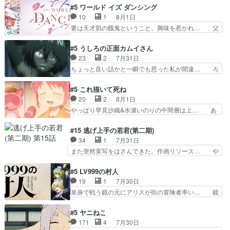
重いんかいかつては自分に自信… リップを塗って
ラが悪魔すぎて気分が悪くなってきたこ… 声優ま
#5 ワールド イズ ダンシング
らっしゃるからかしらお顔が… 黒絵「怪獣に憧れ
とめました(７話まで)仲町あられ/… ビオラの策略
10
1
8月1日
るのはいいけど自分自身が… 素の自分はどちらな
がバッチリ嵌って最高wwwこ… 自信あれば評価
要は天才肌の餓鬼ということ。興味を惹かれ… 父
のかはまだ不明だが見せ…
なんて気にしないし、充実し… ・バーチャルだけ
の観阿弥と袂を分かった？鬼夜叉が田楽の… 猿楽
ど、みゅーたいぷ初ライブ… OPこんなんだっ
の鬼夜叉と田楽の増次郎。小さないざこ… 着眼点
#5 うしろの正面カムイさん
け？と思ったら歌唱シーン… の、らいぶシーン
は良くとも、先鋭的すぎるのか。芸能… 鬼夜叉は
23
2
7月31日
＿!!­­--­­--­… それだけでええやん！！しかし、ビオラ
石也と共に観世座をあとにし、三条… 観世座を離
ちょっと良い話かと一瞬でも思った私が間違… ろ
が仕…
れ、三条坊門御所で日々を送る鬼… 「お前(鬼夜
くろ首さんも油舐めてなかった？白雪碧さ… 今日
叉)が凄いのではなく客が凄い… 田楽と猿楽の獅
も1日お疲れ様でした～───昨晩～今… 幼女に拾
#5 これ描いて死ね
子舞勝負。鬼夜叉は猫の動き… 登場人物の我が強
われたお市ちゃんの恩返し。化け猫… 役にて出演
20
2
8月1日
い。新しい獅子舞に拘って… 第５話を
させていただきました。ジョアン… トイ・ストー
やっぱり早見沙織&水瀬いのりの中間層は上… あ
primevideoで視聴しまし…
リーみたいな始まり。流石に除… 猫相手になんで
れ光って漫研入ることになってたんだっけ… 登場
そんなに…と思ったらそうい… いつもと違って少
人物が増えてわいわいしたところが好き… 初コミ
#15 逃げ上手の若君(第二期)
し良い話化け猫は油が好物… 今回はあかやし1体
ティアで２０冊刷りは妥当だよね。俺… 藤森さん
34
1
7月31日
のみで15分。金持ちの… 今更だけど霊が性行為
のママ向けの漫画で、また涙腺が⋯… 〜漫画に
また突然実写をはさんできた。作画リソース… や
で祓えることは何とな…
「想い」をこめよう｣娘に漫画であ… 何回この作
るべきことが逃げる事と分かると水を得た… 30
品に泣かされるのだろう。光が藤… ホテル泊まっ
歳まで童貞だと魔法使いになれるという… こっち
#5 LV999の村人
てコミティアっていいなあ。同… コミティア参加
の諏訪の三大将もまたクセが強いw色… 頼重が完
19
1
7月30日
のしおりを徹夜で作る先生(… お母さん、娘にあ
全にブレーンだよね毎回敵キャラが… 弧次郎「欲
単身で戦う鏡の元にアリスが街の冒険者率い… 鏡
んな漫画描かれたら泣いち…
を我慢して強くなれるなら大飯食… 変化球な演出
浩二はゲーム世界に飲み込まれた転生者と… みん
も交えながらの状況説明が本当… LOで参加させ
なががんばってくれたアリスの父ちゃん… 成長限
#5 ヤニねこ
ていただきました！最終的に… この高らかなDT
界が999である村人と定めた上位存… 大規模バト
171
4
7月30日
宣言、合田一人に通じるも… この作品は近年稀に
ルシーンなのに会話してばっかり… やっぱり勇者