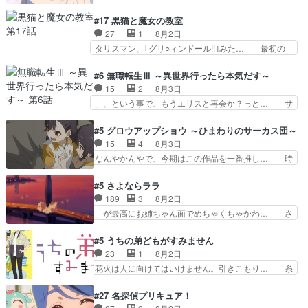
の透明なモヤのかかった世界。どんな女… そう
版孤独のグルメファンコンテンツ… 「お腹冷えち
か、こんな風に見えてるのかぁ。かける… 完全な
#17 黒猫と魔女の教室
ゃわない？佐々木さんの優しさ… 先行で見た時よ
両片思いになりましたねぇ…OPとE… 余計な物
27
1
8月2日
り2人のやり取りに癒しを感… ABEMA版の7〜8
は描かず白く靄がかった小春ちゃん… 光も感じな
タリスマン、｢グリ○ィンドール!!｣みた… 最初の
話佐々木が実年齢以上…
い完全な盲目なんやね…おめかし… 母役に能登さ
障害ゴーレムを全員で力を合わせて倒… アリアは
んって禁じ手使ってきたー！E… 今回は小春視点
ホントスピカが大好きだよね。ツン… 一等級ポテ
#6 無職転生Ⅲ ～異世界行ったら本気だす～
も描かれていて良かった本当… 股に海豚を挟み水
ンシャルのアリアちゃん可愛くて… そういや、ア
15
2
8月3日
上バスでの会話を反芻…恋… OPEDとも無人バー
リアは能力は最上級のくせに、… とうとうアリア
」、という事で、もうエリスと再会か？っと… サ
ジョンから主人公２人…
と直接競う場がきたこれまで… 毎度ながらのスピ
ラの再登場によってルーデウスの成長が確… 人間
カの顔面芸推しのハナちゃ… クソレビュータリス
関係の清算が粛々と進められているサラ… サラと
#5 グロウアップショウ ～ひまわりのサーカス団～
マン趣味ダダ漏れで好き… 期末試験が始まろうと
の関係に対して完全に「昔の女」とし… ルーシー
15
4
8月3日
しておりスピカは対策… 能力鑑定胸像タリスマン
にデレるルディが完全に親バカで微… サラとは会
なんやかんやで、今期はこの作品を一番推し… 時
氏容姿も評価してし…
ってほしいちゃんとした別れ方し… サラは未練0
給50円じゃ借金は減らない(^_^;サ… 葵ちゃん可
だと言っていたけど人の気持ち… 実は結構好きな
愛すぎるな楠木ともりちゃんのね… デフォルメさ
#5 さよならララ
キャラモヤモヤする別れ方だ… 役で出演させてい
れた表情が特に多かったのが印… 葵＆茜の回も良
189
3
8月2日
ただきました！よろしくお… 毎クールメインヒロ
きでした。あの証拠写真、ひ… 互いが互いのこと
」が最高にお姉ちゃん面でめちゃくちゃかわ… さ
インを好きになっちゃう…
を想っているのにすれ違っ… 第５話をｄアニメス
すがに割れた窓ガラスの弁償は求められた… 逡巡
トアで視聴しました。視… 葵ちゃんに〝瑞佳ちゃ
を振り切ってみんなに謝ったララの思い… 仕事に
#5 うちの弟どもがすみません
んと練習したい〟と言… 本当この作品は「キャ
馴染めない辺り観ていて苦しいところ… ララちゃ
23
1
8月2日
ラ」を活かすのがうま… みずかちゃんの介入で双
んの事情はもう少し皆に話して良い… ララと茉里
花火は人に向けてはいけません。引きこもり… 糸
子の仲にヒビが………
とで初のアルバイト。七転八倒し… 労働するプリ
はまだ柊の顔も見たことなかったっけ！1… って
ンセスえらい。プリンセスの精… アンデケン行っ
お名前を見たんだけどあの中村大樹さん… 糸ちゃ
#27 名探偵プリキュア！
てケーキ食べて、帰りにカメ… ララが働く事での
んカッケー、色んな意味でwゲームが… 姉から性