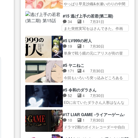
今… 幼女に拾われたお市ちゃん
ん！！しかし、ビオラが仕…
やっぱり早見沙織&水瀬いのりの中間
叉)が凄いのではなく客が凄い…
の恩返し。化け猫… 役にて出演
層は上… あれ光って漫研入るこ
田楽と猿楽の獅子舞勝負。鬼夜叉は
させていただきました。ジョア
とになってたんだっけ… 登場人
猫の動き… 登場人物の我が強
#15 逃げ上手の若君(第二期)
ン… トイ・ストーリーみたいな
物が増えてわいわいしたところが好
い。新しい獅子舞に拘って… 第
34
1
7月31日
始まり。流石に除… 猫相手にな
き… 初コミティアで２０冊刷り
５話をprimevideoで視聴しまし…
また突然実写をはさんできた。作画
んでそんなに…と思ったらそう
は妥当だよね。俺… 藤森さんの
リソース… やるべきことが逃げ
い… いつもと違って少し良い話
ママ向けの漫画で、また涙腺
る事と分かると水を得た… 30歳
化け猫は油が好物… 今回はあか
#5 LV999の村人
が⋯… 〜漫画に「想い」をこめ
まで童貞だと魔法使いになれるとい
やし1体のみで15分。金持ちの…
19
1
7月30日
よう｣娘に漫画であ… 何回この作
う… こっちの諏訪の三大将もま
今更だけど霊が性行為で祓えること
単身で戦う鏡の元にアリスが街の冒
品に泣かされるのだろう。光が
たクセが強いw色… 頼重が完全に
は何とな…
険者率い… 鏡浩二はゲーム世界
藤… ホテル泊まってコミティア
ブレーンだよね毎回敵キャラ
に飲み込まれた転生者と… みん
っていいなあ。同… コミティア
#5 ヤニねこ
が… 弧次郎「欲を我慢して強く
なががんばってくれたアリスの父ち
参加のしおりを徹夜で作る先生
171
4
7月30日
なれるなら大飯食… 変化球な演
ゃん… 成長限界が999である村人
(… お母さん、娘にあんな漫画描
今回もいろいろ突っ込みどころある
出も交えながらの状況説明が本
と定めた上位存… 大規模バトル
かれたら泣いち…
回だった… ヤクのクワガタ取り
当… LOで参加させていただきま
シーンなのに会話してばっか
の話が尋常じゃない雰囲… 妹子
した！最終的に… この高らかな
#5 令和のダラさん
り… やっぱり勇者より強かった
ちゃんの恋愛話をしたり、タバコを
DT宣言、合田一人に通じるも…
52
4
7月30日
か笑統率力LV9… 普通の人間の親
生産… ここうっすら思ったこと
この作品は近年稀に見るおっさんキ
EDに出ていたダラさん人形はなんな
子やーん総務課長と娘の女子…
ズバリ言ってくれて… おかし
ャラの充…
んだと… 『ダラさんと呼ぶ者が
これがこの世界の仕組みか‥Lv200帯
い、さわやかだ 世話好きの陰に支
生まれた日』をダラさ… 陰惨な
の… そのために役割を超越する
#17 LIAR GAME -ライアーゲーム-
配… ヤクねこのクワガタ取りの
過去がきっちり現代に継承されてい
者の出現させるた… アリスのお
10
1
7月30日
話見て切なくなっ… 普段は選別
る… ダラさんと姉弟の母との出
陰で他の勇者達も共闘してくれ魔…
ドラマ2期のボイスレコーダーや自白
された4～600レスを2,30… 隠し
会いの話やはりダ… ダラさんの
ゲーム… ヨコヤは人間の弱い所
方が密売人のそれww唐突な作画力の
過去話も佳境…げに恐ろしいは
をつくのが抜群に上手… 昼の国