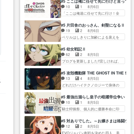
生きていたゴキブリ死んでる
#5 ここは俺に任せて先に行けと言ってか
い… ガンガガン♪薫がなんかしっ
もちゃんが透けブラしててびっくり
GP… アルねこ危険ですよね。健
10
1
8月6日
かり歌ってロマ… 姉巫女の誤
して… レベルのキャラが登場。
康的な面で··江… 酔い潰れ行き着
「ここは俺達に任せて先に行け！全
算、クソみたいな嫉妬の末路よ。
相変わらず顔や体の… 隼人が春
いた江ノ島で、朝日を眺めな…
員いい奴… 過去、あとを託した
… 私、そんなに日頃からガンガ
希の級友を巻き込んだイジりに動
ロックが今、2人にあと… 木下鈴
ン言うてないで… このアニメは
#5 片田舎のおっさん、剣聖になるⅡ
じ… 第５話をU-NEXTで視聴しま
奈（@0suzuna0）が【マリー…
どこに行くのだろう、面白す
19
2
8月6日
した。視聴… ラブコメで天然ジ
村ごと乗っ取られてたら流石に気付
ぎ… 姉のした事はただ単に一族
ベリルはしきりに加齢による衰えを
ゴロというかナチュラルヒ… み
かないか… 《漫画版少し読んだ
を絶滅させただけ…
口にする… 重ねた歳のせいにし
なもと仲良く話す隼人を見てなぜか
ことある》エリックとゴ… ロッ
ていた限界を超えて命の… いい
不安に… 無理なダイエットは禁
#5 幼女戦記Ⅱ
クは敵に容赦無くブスっといくから
んじゃないですか。魔物の群を発見
物だけど、なかなか結… 「これ
62
2
8月5日
気持… 勇者パーティー再結成し
した… アマプラにて視聴終わ
からもお手入れ、がんばりゅ」あり
ブログを更新しました!!宜しければ、
て先にいけで激アツ… 爆縮、幻
り！サーベルボア討伐… を言い
が…
是非… 少しでもマシな負け方を
覚、主人公結構エグいことするよ
訳にしたくないものですねwボア狩
選んだゼートゥーア… ゼートゥ
な… ねぇ猫耳ガール、敵の根城
#5 攻殻機動隊 THE GHOST IN THE SHE
り… 先生としてのベリルが好き
ーアの唯一の手駒が強すぎる笑あ
に乗り込む事を同… 世もや替え
13
4
8月5日
だけど、今回みた… 4人だけでサ
比
お… 私にとって完全にご褒美回
が利くと復活Pとは？！もう来週…
どれだけハイテクノロジーで身体の
ーベルボアを狩りに行く。野
ゼー様の葉巻シー… やはりター
価値がフ… ジャミングも伏線に
営… ・実家周辺でサーベルボア
ニャが後方指揮だと展開に迫力
なるかと思った回想シー… フチ
が暴れてると聞い… ちょっと年
#5 最強出涸らし皇子の暗躍帝位争い
が… “貧乏籤百連無料ガチャ”100
コマだいぶ理性持ち始めた。この世
齢の事を言いすぎとゆーか言い
10
1
8月5日
連でも1回… 2期入ってから地味
界の… 原作読んだのもう何年も
訳… ベリルの母もやはり只者じ
騎士狩猟祭、個人的に優勝本命に印
だよね。ただでさえ幼女… 「餌
前なのに、覚えてる… コイルの
ゃなかったかベリ…
を付けた… 細かい設定を考える
になってもらわねばならぬ」って言
汚職を突き止めるべくバトーの指
のが面倒な時は古代魔法… エル
葉に… ゼートゥーア左遷によっ
#5 対ありでした。～お嬢さまは格闘ゲ
導… やまとん1号はどこの部分で
ナがチートすぎる笑アルは最初から
て参謀本部の連携が… 緊張感あ
12
2
8月5日
使うのだろう？… 日本とロシア
自分… プラネット・ウィズ展開
る戦闘描写とギャグ今週の『有能
EVOジャパン参戦を決めた四人。美
が絡む政治の話かつ色々な用