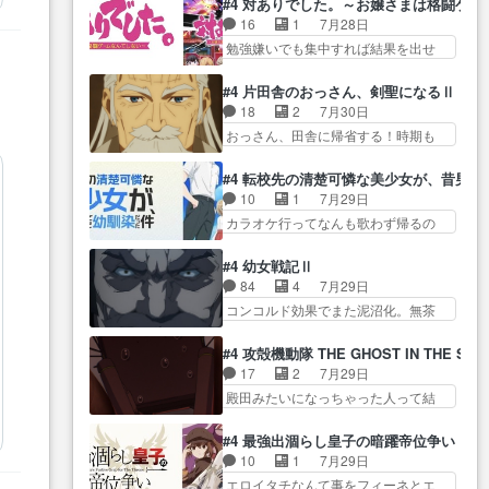
正… なんか今日はかなり一瞬で
#4 対ありでした。～お嬢さまは格闘ゲ
人… 第５話感想：２人の過剰な
の奴らも馬鹿が多いが、夜の国も同
終わっちまったっ… 先週と比べ
16
1
7月28日
貢ぎ物?の礼とし… 第５話感想：
じ… ご視聴ありがとうございま
てまだまともに見えた。4話は過…
勉強嫌いでも集中すれば結果を出せ
姉のお誕生会にダラさんを招
した来週もよろし… 握った◯治
る美緒が… 毎晩スト６対戦を楽
待… 部分的に時系列が4話と入れ
郎（中の人的に）仲間であるプ
しむ４人。だが、期末試… どん
替わってるのね… こんなデカイ
#4 片田舎のおっさん、剣聖になるⅡ
レ… ヨコヤの頭の回転の速さと
なゲームも相手が強すぎるとやる気
のどうやって運ぶんだよ！？
18
2
7月30日
人間の心理を利用… 夜の国のヨ
無く… テーマ：テスト勉強と大
姉… ダラさん、人型形態にもな
おっさん、田舎に帰省する！時期も
コヤ支配がますますひどく……。
会感想は、美緒がテ… すげーー
れるんか!?w髪…
時期だし… じいさん、ベリル、
… ヨコヤは飴と鞭で夜の国の独
ーーーーーーー良い……。女性声
副団長、年長者が強い順… 底知
裁支配を強化、… やはりヨコヤ
#4 転校先の清楚可憐な美少女が、昔男
優… 深夜の格ゲー対戦よりテス
れない爺さんには夢が詰まってると
いいですね。昼の国が勝てる
10
1
7月29日
トの方がよっぽど… 真剣に授業
思う… クルニ、ヘンブリッツ、
流… 役で出演いたしました。次
カラオケ行ってなんも歌わず帰るの
を受けて、夜は珠樹の部屋で格
ミュイと一緒におっ… 帰省、お
回も緊張が止まり…
かよハン… 春希ちゃんの私服、
ゲ… 来たる定期テストに向けて
供ヒロインはクルニ。順番的には
めっちゃ可愛いぞ！！！… どう
勉強会！美緒ちゃ… 受験勉強と
#4 幼女戦記Ⅱ
確… 父親から手紙が来た。サー
やらあの女優さんが春希のお母さん
戦闘の2択なら戦闘を選ぶ娘w
84
4
7月29日
ベルボアの退治の… ここでヘン
のよ… 春希ちゃん姫ちゃんに野
美… 勉強嫌いでバトルを選ぶっ
コンコルド効果でまた泥沼化。無茶
ブリッツくんが同行するのが変
菜の子も凄え可愛い… 隼人くん
て、ひぐらしの沙…
振りに奇… ルーデルドルフ中将
で… ・ベリル、実家に帰ること
のスマホを買いに行ってたけど完
自らが行う煙草と葉巻は… ブロ
に・ベリルはミュ… おっさんの
#4 攻殻機動隊 THE GHOST IN THE SHE
全… 第４話をU-NEXTで視聴しま
グを更新しました!!宜しければ、是
親となるとお爺ちゃんだよね孫
17
2
7月29日
した。視聴… スマホを買うた
非… 計画通りにはいかないね笑
扱… ・ベリル、実家に帰ること
殿田みたいになっちゃった人って結
め、都心で待ち合わせをした…
やり遂げた(ほぼ… 今回もターニ
に・ベリルはミュ…
構会社に… バトーがカッコいい
OP曲きっかけで見始めてたけどなん
ャに不都合なことがあったり
と思ってたら、トグサが… あの
だかん… いきなりシリアス展開
#4 最強出涸らし皇子の暗躍帝位争い
し… 白髪の男性が語った家族を
見た目もうただのロボでしかないん
ぶち込んでくるじゃん… 春希の
10
1
7月29日
失った喪無感が、… 連邦に対し
だよ… 俺らの汗拭きそりゃいや
家庭事情は複雑。食事とか隼人が親
エロイタチなんて事をフィーネとエ
て有利な講話条件を引き出すた