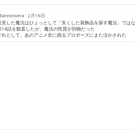
areonoera
2月16日
発見した魔法はひょっとして「失くした装飾品を探す魔法」ではな
第14話を観直したが、魔法の性質が別物だった
それとして、あのアニメ史に残るプロポーズにまた泣かされた