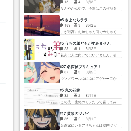
関係の清算が粛々と進められている
み水上バスでの会話を反芻…
15
4
8月3日
がきたこれまで… 毎度ながらの
サラ… サラとの関係に対して完
恋… OPEDとも無人バージョンか
なんやかんやで、今期はこの作品を
スピカの顔面芸推しのハナち
全に「昔の女」とし… ルーシー
ら主人公２人…
一番推し… 時給50円じゃ借金は
ゃ… クソレビュータリスマン趣
にデレるルディが完全に親バカで
減らない(^_^;サ… 葵ちゃん可愛
味ダダ漏れで好き… 期末試験が
#5 さよならララ
微… サラとは会ってほしいちゃ
すぎるな楠木ともりちゃんの
始まろうとしておりスピカは対
189
3
8月2日
んとした別れ方し… サラは未練0
ね… デフォルメされた表情が特
策… 能力鑑定胸像タリスマン氏
」が最高にお姉ちゃん面でめちゃく
だと言っていたけど人の気持
に多かったのが印… 葵＆茜の回
容姿も評価してし…
ちゃかわ… さすがに割れた窓ガ
ち… 実は結構好きなキャラモヤ
も良きでした。あの証拠写真、
ラスの弁償は求められた… 逡巡
モヤする別れ方だ… 役で出演さ
#5 うちの弟どもがすみません
ひ… 互いが互いのことを想って
を振り切ってみんなに謝ったララの
せていただきました！よろしく
23
1
8月2日
いるのにすれ違っ… 第５話をｄ
思い… 仕事に馴染めない辺り観
お… 毎クールメインヒロインを
花火は人に向けてはいけません。引
アニメストアで視聴しました。
ていて苦しいところ… ララちゃ
好きになっちゃう…
きこもり… 糸はまだ柊の顔も見
視… 葵ちゃんに〝瑞佳ちゃんと
んの事情はもう少し皆に話して良
たことなかったっけ！1… ってお
練習したい〟と言… 本当この作
#27 名探偵プリキュア！
い… ララと茉里とで初のアルバ
名前を見たんだけどあの中村大樹さ
品は「キャラ」を活かすのがう
87
3
8月2日
イト。七転八倒し… 労働するプ
ん… 糸ちゃんカッケー、色んな
ま… みずかちゃんの介入で双子
ウソノワールぷにぷにアゲセーヌか
リンセスえらい。プリンセスの
意味でwゲームが… 姉から性的興
の仲にヒビが………
わよ!!… 順当にマコトジュエルの
精… アンデケン行ってケーキ食
奮覚えてないよね？なんて言
争奪戦をやったと。… 記憶を取
べて、帰りにカメ… ララが働く
#5 鬼の花嫁
わ… テーマ：引きこもりの理由
り戻し正式に探偵事務所で働き始
事でのてんやわんや。働いて大
32
2
8月1日
感想は、久しぶり… 元ゲーマー
め… ポワロ、元ネタを解説して
変… 地道に働き人と関わる日々
この先一生俺のモノだって言ってみ
なので、はちゃめちゃ楽しく作
原作に誘導するの… くれあさん
の中に愛を見いだ…
たい笑他… 1歳からの誕生日プレ
業… 糸ちゃんと源くんの距離感
の探偵としての初事件にしてち
ゼント………とは思っ… 玲夜さ
おかしいね(*´… 糸と源ははよ好
#17 黄泉のツガイ
ょ… ・急にクイズ番組が始まっ
ん柚子に18年分の誕生日プレゼン
きおうとると言わんかい！引…
36
2
8月1日
たw・妖精ウソノ… るるかの助手
ト… 柚子は鬼龍院家から初めて
ショウくんと対等に話すためにゲー
影森家にいるアサちゃんは擬態ツガ
だった？今回が初めての探偵
学校に通う事にな… プレゼント
ムをする…
イだった… アサが置かれた立場
活… 探偵じゃなかったの！？ク