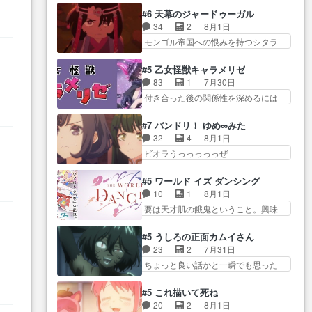
攻撃ヤバすぎるwwwヴァイオ
や気持ちを汲んで熱くな… 屋敷
レアさん探偵すぎ… 突然のポア
#6 天幕のジャードゥーガル
レ… 玲夜さまサプライズの、こ
にアサはいなかった逆にガブちゃん
ロクイズは草なんよ。んで、あ
34
2
8月1日
れまでの柚子ちゃ… 玲夜から柚
はい… 影森の当主が際限なくツ
ん… 今回からついにくれあが探
モンゴル帝国への恨みを持つシタラ
子へ17年分の誕生日&を未来に…
ガイを増やせるのに… 今回はも
偵事務所の仲間に…
を信じた… 回想が淡々と語られ
「​​13歳の柚子ちゃんへ…もう中学生
うガブちゃんさんの悲鳴にも似た
るのだけどいつの間にか… オゴ
な… 梅原の人が18歳になるまで
#5 乙女怪獣キャラメリゼ
怒… ユルと戦った時から伏線が
タイの妃になってもその心は晴れ
の誕生プレゼン… なよなよした
83
1
7月30日
張られていたのが… しかしアサ
ず、モ… ドレゲネの過去、宝石
男（cv石田彰）梅ちゃんがた…
付き合った後の関係性を深めるには
は、兄様に会いたいbotだと思…
だった彼女が人になり… ドレゲ
ヒロイン… 来夢ちゃんがキング
ツガイには優しい筈のガブちゃん、
ネの過去、、辛かった、、あのジャ
コングなのいい味付けだ… ずっ
アキオの… 色々とひっかけがあ
#7 バンドリ！ ゆめ∞みた
タ… 年上旦那が良い人でも、女
とメスってて何この可愛い生物。ク
って、最終的に嫌な終わ… ゴン
32
4
8月1日
は宝石でただ笑っ… ダイルの儀
ラス… 付き合い始めたら始めた
ゾウが従える大量のツガイに何事か
ビオラうっっっっっぜ
式の神々しさたるや。一気に空
でまた違った悩みが… と一歩ず
と思…
ぇ！！！！！！！！後… あられ
気… ドレネゲの辛い過去には同
つ踏み出す黒絵ちゃん微笑ま新汰
ちゃん、僕っ子になってから取り戻
情の言葉しか…シ… 奥様に悲し
#5 ワールド イズ ダンシング
の… ツインテールが可愛いお茶
し… ビオラが悪魔すぎて気分が
い過去…萌え袖が可愛いね、と
10
1
8月1日
目な妹ちゃんです… しかも過去
悪くなってきたこ… 声優まとめ
思… ドレゲネとシタラ、2人だけ
要は天才肌の餓鬼ということ。興味
も重いんかいかつては自分に自
ました(７話まで)仲町あられ/… ビ
の同盟が結成さ…
を惹かれ… 父の観阿弥と袂を分
信… リップを塗ってらっしゃる
オラの策略がバッチリ嵌って最高
かった？鬼夜叉が田楽の… 猿楽
からかしらお顔が… 黒絵「怪獣
#5 うしろの正面カムイさん
wwwこ… 自信あれば評価なんて
の鬼夜叉と田楽の増次郎。小さない
に憧れるのはいいけど自分自身
23
2
7月31日
気にしないし、充実し… ・バー
ざこ… 着眼点は良くとも、先鋭
が… 素の自分はどちらなのかは
ちょっと良い話かと一瞬でも思った
チャルだけど、みゅーたいぷ初ライ
的すぎるのか。芸能… 鬼夜叉は
まだ不明だが見せ…
私が間違… ろくろ首さんも油舐
ブ… OPこんなんだっけ？と思っ
石也と共に観世座をあとにし、三
めてなかった？白雪碧さ… 今日
たら歌唱シーン… の、らいぶシ
#5 これ描いて死ね
条… 観世座を離れ、三条坊門御
も1日お疲れ様でした～───昨晩～
ーン＿!!­­--­­--­… それだけでええや
20
2
8月1日
所で日々を送る鬼… 「お前(鬼夜