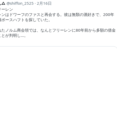
ん△
shiffon_2525
2月16日
リーレン
レンはドワーフのファスと再会する。彼は無類の酒好きで、200年
酒ボースハフトを探していた。
れたノルム商会領では、なんとフリーレンに80年前から多額の借金
ことが判明し…。