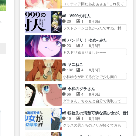
亜… 1日で6人は流石絶倫カムイ
ん面白い親父さんが無事で良かっ…
コミティア回だああぁぁぁ!!!これ見て
んが容姿の美醜でしか人を見な
婆もしっかり抱… 今回は交通悪
た… 妻と子へのアニメ布教全員
い… 校外学習で奥多摩の小河内
霊の除霊ツアー。Aパはいつも…
が同人誌即売会の… 買ってもら
ダムに来た黒絵た… ライリーが
#6 LV999の村人
前半の霊カモみたいになってるよねw
えた最初の一冊お客にプロポー
好きだったクズ男ハルゴンが懲
20
1
8月6日
テ
ジェッ… 今回はいつもと違って
ズ… 遅れて5話，コミティア前哨
ら… メイクでちょっと勇気出て
く
ラストシーンは良かったですね。村
霊が大人しいなと思っ… 最後に
戦ですが，ここ… 「同情は創作
る黒絵ちゃん可愛…
人が故に… 村人のレベル上げは
カムイさんを怪異と見間違え叫んで
の敵」いい言葉だ。でも応援
鬼モードフィンガーシリ… アリ
良い
お… 交通系悪霊除霊ツアー編！
#8 バンドリ！ ゆめ∞みた
す… 東京で開かれる即売会に行
スと10年後に結婚の約束をした鏡ず
どっちが悪かよく… よく見ない
23
3
8月6日
って自分たちの本… 一冊売る事
っ… カジノスタッフ募集するも
と気付けない2つのエピソードに…
ギスドリ始まりましたーー
の苦労と喜びを知る手島先生が
集まらない更に追… 王命でクル
ー！！！！ユノ、… 都子さんが
ず… 10年でえらい老けはったね
ルの監視をすることになったデ
めっちゃ情緒不安定になってて
ー編集さん。同… 自分の妄想を
#6 ヤニねこ
ビ… 最強の村人・鏡との出会い
怖… 超回復を見守っていかない
買ってくれる人がいるという
132
4
8月6日
で少しは変わった… やはり何か
と、ですね！！み… 開幕聞き取
も… 初めて自分の漫画が売れた
小林ゆうが出てるだけで少し面白
悲しい過去がありそうな。鏡の
りスタッフに定治いなかった？
時の感動、懐かし…
い。なお内… 達郎が獣人に
も… パルナの魔族への恨みは根
ま… ののちゃんのお手当てはお
◯◯◯される強制百合を期待
深そうやね姫を舐… 新キャラが
#6 令和のダラさん
節介だったりする… ビオラの立
し… ヒグマドンってなんな
登場早々変態扱いされてる件。
66
4
8月6日
ち回り害悪すぎるお近づきの印
ん！？人見知りっぽい… なんな
タ… まだまだお元気そうなお声
ダラさん、ちゃんと自分で仇取って
が… ・律っちゃん明るくなった
ら下ネタ0じゃなかったかこんな回
で……不意打ち過…
たんだね… ワイが必死でケロロ
ね♪・メンバーの… 一難去ってま
が… 他のエピソードに対してマ
じゃないのよケロロじゃ… ロボ
た一難、律がビオラの呪縛か
#5 転校先の清楚可憐な美少女が、昔男
イルドな回だった… 今回はだい
ットに憧れてビーム撃ちたいと…そ
ら… 「私はあなたが嫌いなんで
10
1
8月6日
ぶある程度抑えてる？w感じな
うい… 余りにも凄惨なダラさん
す」「バンドやめ… 何が起きて
クラスの男たちのノリが軽くておも
気… アルねこ、そうはならんや
の過去ダラさんの６… 過去編は
いるのか！？次週、みゅーたいぷ…
ろい春希… 沙紀は隼人への片思
ろ映画のワンシー… さっきまで
これで一区切りかなギャグも面白
いを拗らせているタイプ… みな