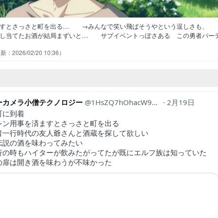
ますとさっさと町を出る… →みんなで笑い飛ばそうやという逞しさも、
し当てたお酒が結局まずいと… サブイベントっぽさある この勇者パー
トでよく見る画像の回やったけ… ドワーフの知人の依頼で、伝説の酒置
2026/02/20 10:36
味い酒も、仲間と飲んだら楽しい… 前半より後半の話の方が良かったか
トは伝説のお酒の回。細かい部分で数… お酒の話も借金の話もしみじみ
ーカメラ小僧テクノロジー
1HsZQ7hOhacW9TN
2月19日
町に到着
レン用事を済ますとさっさと町を出る
者一行時代の友人爺さんと酒蔵を探して欲しい
伝説の酒を味わってみたい
行の時もハイターが飲みたがってたが既にエルフ族は知っていた
の扉は開き酒を味わうが不味かった