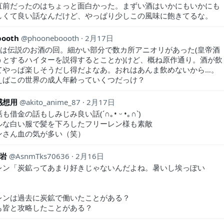
直前だったのはちょっと面白かった。まずい酒はいかにもいかにも
しくて良い話なんだけど、やっぱり少しこの風味に飽きてるな。
booth
phooneboooth
2月17日
トは伝説のお酒の回。細かい部分で数カ所アニオリがあった(皇帝酒
うとするハイターを説得するとことか)けど、概ね原作通り。酒が飲
てやっぱ楽しそうだし得だよなあ。おれはあんま飲めないから…。
えばこの世界の成人年齢っていくつだっけ？
感想用
akito_anime_87
2月17日
金の話もしみじみ良い話(⁠´⁠∩⁠｡⁠•⁠ ⁠ᵕ⁠ ⁠•⁠｡⁠∩⁠`⁠)
ルな白い服で髪を下ろしたフリーレン様も素敵
ンさん血の気が多い（笑）
の岩
AsnmTks70636
2月16日
レン「炭鉱ってあまり好きじゃないんだよね。暑いし埃っぽい
レンは過去に炭鉱で働いたことがある？
も皆と攻略したことがある？