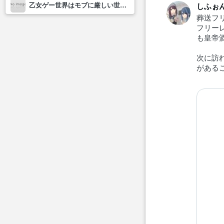
乙女ゲー世界はモブに厳しい世界です2
しふぉ
葬送フ
フリー
も皇帝
次に訪
がある