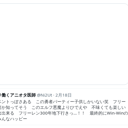
り働くアニオタ医師
Ni2Ut
2月18日
ベントっぽさある この勇者パーティー子供しかいない笑 フリー
何か知ってそう このエルフ悪魔よりひでえや 不味くても楽しい
出来る フリーレン300年地下行きっ…！！ 最終的にWin-Win
みんなハッピー