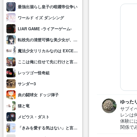
最強出涸らし皇子の暗躍帝位争い
ワールド イズ ダンシング
LIAR GAME -ライアーゲーム-
転校先の清楚可憐な美少女が、昔男子と思って一緒に遊んだ幼馴染だった件
魔法少女リリカルなのは EXCEEDS Gun Blaze Vengeance
ここは俺に任せて先に行けと言ってから10年がたったら伝説になっていた。
レッツゴー怪奇組
サンダー3
炎の闘球女 ドッジ弾子
ゆった
猫と竜
サブイ
レンは
メビウス・ダスト
体験には
関係で
「きみを愛する気はない」と言った次期公爵様がなぜか溺愛してきます