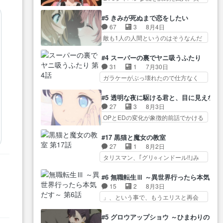
アツいな「騎士狩猟… 麦茶どこ
な…
緒の母… この作品に唯一足りな
語… 第５話をprimevideoで視聴
ろかタイトル通り麦茶の出涸らし
いと思ってた(無くて… 見た目は
しまし… 前回同様『イノセン
#5 きみが死ぬまで恋をしたい
ぐ… 第５話をABEMAで視聴しま
気品溢れてるのに中身は…美緒マ
ス』を含む押井・神山版… 第５
67
3
8月4日
した。視聴に… 復讐に燃える吸
マ… テーマ：格ゲー大会に行く
話「EPISODEラストの母親の気持…
敵も1人の人間というのはそうなんだ
血鬼兄弟の弟ですいいキャラ…
には？感想は、美… 大会を前に
けど状… もう着れないからって
クリスタ皇女が“萌え”なのでこの娘が
格ゲー熱が高まる一方、百合の
どういう意味だろうな… ミミを
皇帝… ウサギ好きそうな王女殿
#4 スーパーの裏でヤニ吸うふたり
本… 東京で開催される格ゲー大
人間に戻して欲しいでも自分達が代
下がかわいい。幼馴… ついに始
31
1
7月30日
会に参加すること… Japanに向け
わ… ご視聴ありがとうございま
まった狩猟祭。エルナの活躍で上
ガラケーがぶっ壊れたので仕方なく
て外泊届にサインをもらっ… 長
した見るたびに切… 誰かと思っ
位…
スマホに… 佐々木さんとは同い
崎から大会のために東京へ!/でも観光
たらちゅー先輩か。しれっと相
年くらいに思ってたけど… やは
よ… 旅の支度全部やってくれる
#5 透明な夜に駆ける君と、目に見えない
方… 第５話感想：コ□した相手に
り出オチ感が否めず、エピソードの
先輩、なんだかん… 第５話をｄ
27
3
8月3日
も家族や…､戦… つらい回だ……
打率… 田山さんが佐々木さんに
アニメストアで視聴しました。視…
OPとEDの変化が象徴的前話でかける
つらすぎる……。エスタ先輩…
沼っていく…こんな… 佐々木さ
には… 小春の透明なモヤのかか
今週のシーナとミミも可愛かった2人
ん、腕フェチなんですね笑最近ま
った世界。どんな女… そうか、
の関係… 確かに相手にも家族や
#17 黒猫と魔女の教室
じ… 佐々木がガラケーからスマ
こんな風に見えてるのかぁ。かけ
大切な人はいるけど、… 白シャ
27
1
8月2日
ホに変えるって、… もうドラマ
る… 完全な両片思いになりまし
ツが作業着みたいなもんなんですか
タリスマン、｢グリ○ィンドール!!｣み
版孤独のグルメファンコンテン
たねぇ…OPとE… 余計な物は描
ね…
た… 最初の障害ゴーレムを全員
ツ… 「お腹冷えちゃわない？
かず白く靄がかった小春ちゃ
で力を合わせて倒… アリアはホ
佐々木さんの優しさ… 先行で見
#6 無職転生Ⅲ ～異世界行ったら本気だ
ん… 光も感じない完全な盲目な
ントスピカが大好きだよね。ツ
た時より2人のやり取りに癒しを
15
2
8月3日
んやね…おめかし… 母役に能登
ン… 一等級ポテンシャルのアリ
感… ABEMA版の7〜8話佐々木が
の
」、という事で、もうエリスと再会
さんって禁じ手使ってきたー！
アちゃん可愛くて… そういや、
実年齢以上…
か？っと… サラの再登場によっ
E… 今回は小春視点も描かれてい
アリアは能力は最上級のくせに、
てルーデウスの成長が確… 人間
て良かった本当… 股に海豚を挟
#5 グロウアップショウ ～ひまわりのサ
… とうとうアリアと直接競う場