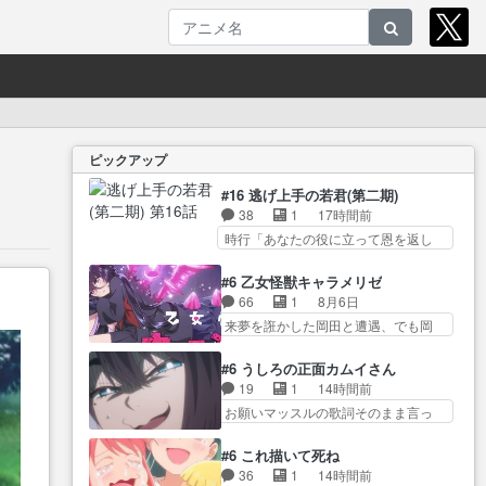
ピックアップ
#16 逃げ上手の若君(第二期)
38
1
17時間前
時行「あなたの役に立って恩を返し
たい」頼… 元々1期からそうだっ
ただろと言われると返… このア
#6 乙女怪獣キャラメリゼ
ニメの演出、同じCloverWor… 貞
66
1
8月6日
宗の思考を読み切れなかったのは、
来夢を誑かした岡田と遭遇、でも岡
経験の… 信濃仮面いったい誰な
田は気付… 自分も相手の容姿し
んだ！役に立ちたいで… 人形だ
か見てなかったと気付き… みん
#6 うしろの正面カムイさん
ったり将棋だったり、諏訪神党の三
なからのメイク道具が、らいりーさ
19
1
14時間前
大… ・これ罠じゃないの？・砦
んを… らいりーの影響で理想に
お願いマッスルの歌詞そのまま言っ
を捨てるって同盟… 合戦におけ
向けて努力する黒絵… コングと
てて草今… 今日も1日お疲れ様で
る伝令の意味。特に諏訪の地は
ゴ〇ラの怪獣大決戦!?w黒絵の
した～バタバタしてて… 霊を大
山… 薄々思ってたけど実写パー
#6 これ描いて死ね
友… らいりーが己のルッキズム
量に成仏させた ジェットババアの
トに対する熱意が… 亜也子ちゃ
36
1
14時間前
と相対する話とし… らいりーさ