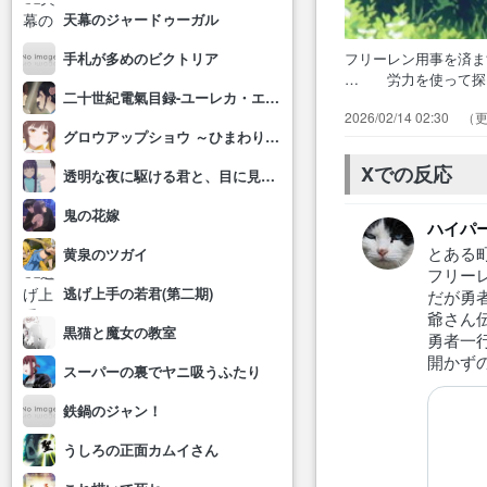
天幕のジャードゥーガル
フリーレン用事を済
手札が多めのビクトリア
… 労力を使って探
二十世紀電氣目録-ユーレカ・エヴリカ-
ィ… インターネッ
2026/02/14 02:30
石室… どんなに不
グロウアップショウ ～ひまわりのサーカス団～
な。フリ… Aパー
話(⁠´…
Xでの反応
透明な夜に駆ける君と、目に見えない恋をした。
鬼の花嫁
ハイパ
とある
黄泉のツガイ
フリー
逃げ上手の若君(第二期)
だが勇
爺さん
黒猫と魔女の教室
勇者一
開かず
スーパーの裏でヤニ吸うふたり
鉄鍋のジャン！
うしろの正面カムイさん