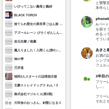
と襲撃
いびってこない義母と義姉
本作ら
BLACK TORCH
phone
捨てられ聖女の異世界ごはん旅 隠れスキルでキャンピングカーを召喚しました
Aパー
を探そ
アズールレーン びそくぜんしんっ！にっ!!
めるっ
そうい
岩元先輩ノ推薦
あきと
魔入りました！入間くん(第4シリーズ)
お酒の話も借
神の雫
シンプ
フェル
刃牙道
3年目
領民0人スタートの辺境領主様
フリー
文豪ストレイドッグス わん！2
し...」
株式会社マジルミエ(第2期)
フリー
それと
片田舎のおっさん、剣聖になるⅡ