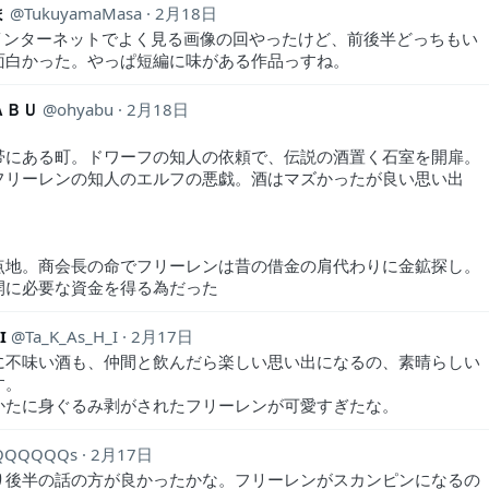
ま
TukuyamaMasa
2月18日
 インターネットでよく見る画像の回やったけど、前後半どっちもい
面白かった。やっぱ短編に味がある作品っすね。
ＡＢＵ
ohyabu
2月18日
帯にある町。ドワーフの知人の依頼で、伝説の酒置く石室を開扉。
フリーレンの知人のエルフの悪戯。酒はマズかったが良い思い出
点地。商会長の命でフリーレンは昔の借金の肩代わりに金鉱探し。
開に必要な資金を得る為だった
I
Ta_K_As_H_I
2月17日
に不味い酒も、仲間と飲んだら楽しい思い出になるの、素晴らしい
す。
かたに身ぐるみ剥がされたフリーレンが可愛すぎたな。
QQQQQQs
2月17日
り後半の話の方が良かったかな。フリーレンがスカンピンになるの