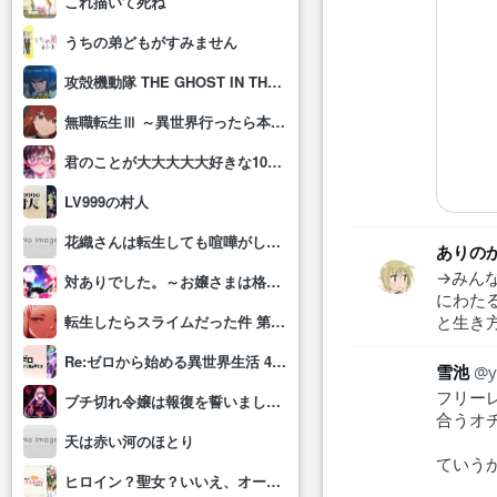
これ描いて死ね
うちの弟どもがすみません
攻殻機動隊 THE GHOST IN THE SHELL
無職転生Ⅲ ～異世界行ったら本気だす～
君のことが大大大大大好きな100人の彼女(第3期)
LV999の村人
花織さんは転生しても喧嘩がしたい
ありの
→みん
対ありでした。～お嬢さまは格闘ゲームなんてしない～
にわた
と生き
転生したらスライムだった件 第4期
Re:ゼロから始める異世界生活 4th season
雪池
y
フリー
ブチ切れ令嬢は報復を誓いました。 ～魔導書の力で祖国を叩き潰します～
合うオ
天は赤い河のほとり
ていう
ヒロイン？聖女？いいえ、オールワークスメイドです(誇)！