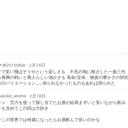
か
201008ar
2月18日
なで笑い飛ばそうやという逞しさも、不毛の地に根ざした一族三代
る再興の戦いと商人らしい強かさも 長命/定命、物資の豊かさの対
方のバリエーション……得られなかったものもあれば得られた
ukiike_anime
2月18日
レン 労力を使って探し当てたお酒が結局まずいと笑いながら飲み
チも含めてこの回は大好き
かこの世界では何歳になったらお酒飲んで良いのかな