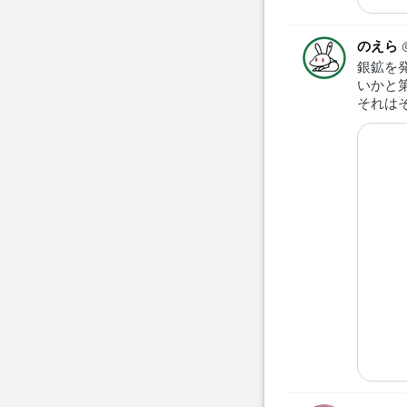
のえら
銀鉱を
いかと
それは