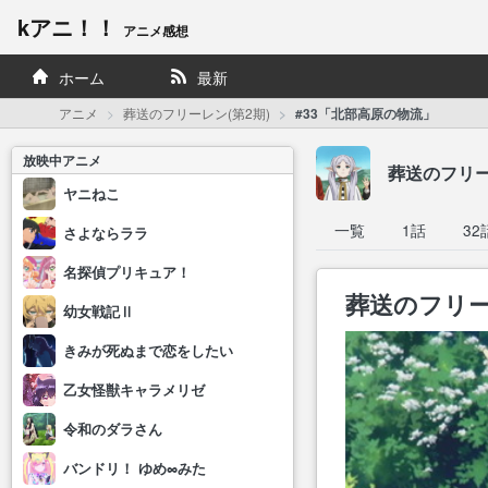
kアニ！！
アニメ感想
ホーム
最新
アニメ
葬送のフリーレン(第2期)
#33「北部高原の物流」
放映中アニメ
葬送のフリー
ヤニねこ
一覧
1話
32
さよならララ
名探偵プリキュア！
葬送のフリーレ
幼女戦記Ⅱ
きみが死ぬまで恋をしたい
乙女怪獣キャラメリゼ
令和のダラさん
バンドリ！ ゆめ∞みた