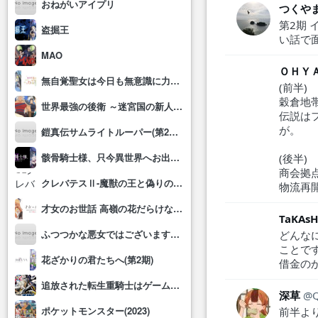
おねがいアイプリ
つくや
第2期
盗掘王
い話で
MAO
ＯＨＹ
無自覚聖女は今日も無意識に力を垂れ流す
(前半)
穀倉地
世界最強の後衛 ～迷宮国の新人探索者～
伝説は
が。
鎧真伝サムライトルーパー(第2クール)
骸骨騎士様、只今異世界へお出掛け中Ⅱ
(後半)
商会拠
クレバテスⅡ-魔獣の王と偽りの勇者伝承-
物流再
才女のお世話 高嶺の花だらけな名門校で、学院一のお嬢様(生活能力皆無)を陰ながらお世話することになりました
TaKAsH
ふつつかな悪女ではございますが～雛宮蝶鼠とりかえ伝～
どんな
ことで
花ざかりの君たちへ(第2期)
借金の
追放された転生重騎士はゲーム知識で無双する
深草
ポケットモンスター(2023)
前半よ