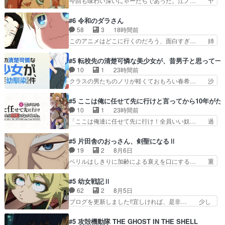
今回も味わい深いにゃーたちであった。江ノ… ヤ
律ちゃんを奪うのではなく敢えて… 助けたい気持
クねこと大家さんの回は結構好き綺麗な景… 酔っ
ちはあるでも、それだけじゃど… あられ等の学校
た時のアル子の行動めっちゃリアルやし… やけに
#6 令和のダラさん
へ転校してきた律の歓迎会が… そろそろ解散イベ
構図が凝ってたにゃ。哀愁感じる描写… 汚いのも
58
3
18時間前
ント発生かなっと思ったけ… ようやくバンドの中
キツイけど虫が大量発生してるのが… 真夏の屋外
このアニメはどこに行くのだろう、面白すぎ… 姉
での深い対話やそこから…
の殺虫灯だってそこまでいないだ… きっとハメち
のした事はただ単に一族を絶滅させただけ… 第６
ゃんだと思うけどぉ…なぜ◯S… 今回はいつもよ
話感想：父親の仕事に合わせて親戚の家… 第６話
#5 転校先の清楚可憐な美少女が、昔男子と思って一
り大人しめな雰囲気で、「怒… 徒然なるままに日
感想：薫くんアニメ､特撮､漫画､ゲ… 特殊EDとい
10
1
23時間前
くらし硯にむかひて連れ達… 感想は、アルねこ面
うか、『激昂無頼!!ガン・バ… 折角オカルトもの
クラスの男たちのノリが軽くておもろい春希… 沙
白い！突き当たりを右で…
の雰囲気だったのにEDが… 小5男子に理想のご近
紀は隼人への片思いを拗らせているタイプ… みな
所さん♡こんな姿でビ… 足らん、足らんぞぉぉ
もちゃんが透けブラしててびっくりして… レベル
#5 ここは俺に任せて先に行けと言ってから10年が
ぉ!!!特に透過光と… 超常の存在を信じる日向と友
のキャラが登場。相変わらず顔や体の… 隼人が春
10
1
23時間前
隆の出会いが夏… ダラさんの6本の腕ってそうい
希の級友を巻き込んだイジりに動じ… 第５話を
「ここは俺達に任せて先に行け！全員いい奴… 過
うことだった…
U-NEXTで視聴しました。視聴… ラブコメで天然
去、あとを託したロックが今、2人にあと… 木下
ジゴロというかナチュラルヒ… みなもと仲良く話
鈴奈（@0suzuna0）が【マリー… 村ごと乗っ取
#5 片田舎のおっさん、剣聖になるⅡ
す隼人を見てなぜか不安に… 無理なダイエットは
られてたら流石に気付かないか… 《漫画版少し読
19
2
8月6日
禁物だけど、なかなか結… 「これからもお手入
んだことある》エリックとゴ… ロックは敵に容赦
ベリルはしきりに加齢による衰えを口にする… 重
れ、がんばりゅ」ありが…
無くブスっといくから気持… 勇者パーティー再結
ねた歳のせいにしていた限界を超えて命の… いい
成して先にいけで激アツ… 爆縮、幻覚、主人公結
んじゃないですか。魔物の群を発見した… アマプ
#5 幼女戦記Ⅱ
構エグいことするよな… ねぇ猫耳ガール、敵の根
ラにて視聴終わり！サーベルボア討伐… を言い訳
62
2
8月5日
城に乗り込む事を同… 世もや替えが利くと復活P
にしたくないものですねwボア狩り… 先生として
ブログを更新しました!!宜しければ、是非… 少し
とは？！もう来週…
のベリルが好きだけど、今回みた… 4人だけでサ
でもマシな負け方を選んだゼートゥーア… ゼート
ーベルボアを狩りに行く。野営… ・実家周辺でサ
ゥーアの唯一の手駒が強すぎる笑あお… 私にとっ
#5 攻殻機動隊 THE GHOST IN THE SHELL
ーベルボアが暴れてると聞い… ちょっと年齢の事