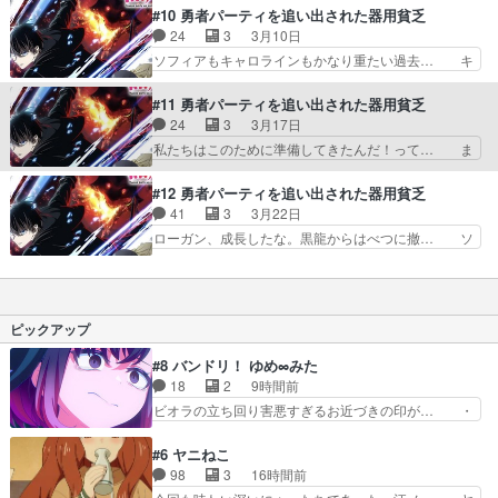
ー隙あらばタンクがアホなこと… 夜天の銀兎の子
ンは過去に一度死んだ事にされていて、… 夜天の
#10 勇者パーティを追い出された器用貧乏
達いい子すぎる！！それに比… 慌てる勇者パーテ
銀兎のレインも服が大きいかわいい。… 3人目の
24
3
3月10日
ィー オルン、オリヴァー… 《夜天の銀兎》の幹
幼馴染あの青髪じゃなかったの！？… 夜天の銀兎
ソフィアもキャロラインもかなり重たい過去… キ
部としてスカウトされた…
のメンバーになったオルンさんセ… 夜天の銀兎に
ャロラインが一番重い、、、ローガンそう… キャ
所属する 24歳とかマジ！？… ・何だろう、毎
ロラインは怪我がすぐ治るのすごい。お… これは
#11 勇者パーティを追い出された器用貧乏
回感じてる気がするけど、何… 主人公が市販品の
楽勝でお持ち帰り出来る笑一夜の過ち… 説明が多
24
3
3月17日
剣を使っているということ… 夜天の銀兎第一部隊
い、というかキャラ紹介が下手ここ… これもしか
私たちはこのために準備してきたんだ！って… ま
との顔合わせ。何よりレ…
して…意味深げに出てきた幼馴染… 決意のログは
た変な秘密結社が出てきたソフィアとセル… ロリ
立派だ。ソフィちゃんキャロル… いつもは明るく
に厳しい作品大好きですリーダーとして… シュバ
#12 勇者パーティを追い出された器用貧乏
振る舞っているキャロルの闇… 第十班の新人指導
ルツハーゼ？？ソフィア心配してくれ… オリジナ
41
3
3月22日
係に任命されたオルンソフ… 過去の境遇にさらに
ル言語使われても困るが異世界ドイ… しょぼいカ
ローガン、成長したな。黒龍からはべつに撤… ソ
別の境遇重ねてたけどい…
レンダーによると…え、次回最終… 第一部隊は
フィアの異能..見えない力か？レプリカ… ・まと
92層で黒竜戦へ新人トリオはオ… オルン達が黒
めとしては良かった気がする※アニメ… 結局オル
竜討伐中に新人3人組ピンチシ… アルバートの仇
ン1人で黒竜倒してて草第一部隊の… 強くなった
を討つため黒竜との再戦を果… ありがとうござい
と思ったけどやっぱりビビリキャ… 焦れば焦るほ
ピックアップ
ました！！次回も是非是非…
どピンチに…やったか!?はア… 突如超能力に目覚
めたソフィアがアムンツァ… 黒竜との闘いと決
#8 バンドリ！ ゆめ∞みた
着。3人を蹴散らし、ボス… 物語の根幹や世界観
18
2
9時間前
ほぼ全てが謎のまま終わ… 勇者パーティーの緑髪
ビオラの立ち回り害悪すぎるお近づきの印が… ・
ちゃんは巻き込まれた…
律っちゃん明るくなったね♪・メンバーの… 一難
去ってまた一難、律がビオラの呪縛から… 「私は
#6 ヤニねこ
あなたが嫌いなんです」「バンドやめ… 何が起き
98
3
16時間前
ているのか！？次週、みゅーたいぷ… ビオラ様、