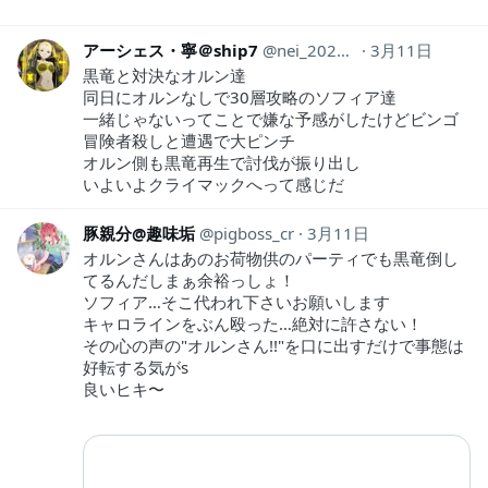
アーシェス・寧＠ship7
nei_2020Ramuh
3月11日
黒竜と対決なオルン達
同日にオルンなしで30層攻略のソフィア達
一緒じゃないってことで嫌な予感がしたけどビンゴ
冒険者殺しと遭遇で大ピンチ
オルン側も黒竜再生で討伐が振り出し
いよいよクライマックへって感じだ
豚親分@趣味垢
pigboss_cr
3月11日
オルンさんはあのお荷物供のパーティでも黒竜倒し
てるんだしまぁ余裕っしょ！
ソフィア…そこ代われ下さいお願いします
キャロラインをぶん殴った…絶対に許さない！
その心の声の"オルンさん!!"を口に出すだけで事態は
好転する気がs
良いヒキ〜