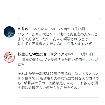
のりねこ
zKUAwutMHuV59qV
3月16日
ソフィーたちが大ピンチ…地味に監査官の人かっこ
よくて好きだったのにあんな瞬殺されるとは…
にしても黒龍戦大丈夫なのか、焦るとまずいぞ
転生した50迄にセミリタイア
kotahinshi2
3月15日
「 黒竜の剣シュヴァル何？また痛い名前付けたもん
だw
それよか第一部隊は92層で黒竜戦、新人トリオはオ
ルン抜きで30層攻略と大事な場面で何なんだコイツ
ら…幼馴染の子ガチで敵確定じゃん。これ彼らが例
の犯罪組織アムン何たらなんだろうね。