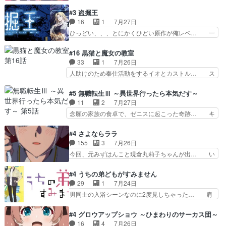
のことが大大大大大好きな１００人の彼女… 100
あるある：作中に花が登場する… ご視聴ありがと
カノ版ラブライブ！？こういうのは人… 俺、みん
#3 盗掘王
うございました！アリとセイ… ごめん、そういう
なのレッスン動画をDVDが焼きき… アナウンス
16
1
7月27日
話がしたい作品じゃないの… 第４話感想：その口
役で出演いたしましたみんなのア… 恋太郎ファミ
ひっどい、、、とにかくひどい原作が俺レベ… 一
止め効果あるかな？ミミ…
リーがガチでアイドルに挑戦！… ギャグギャグし
般人が巻き込まれることもあるのか結構面… 久野
くもド直球で泣ける回来たな… 【完全初見】100
美咲さんと言えば幼女！アイマスの市原… 遼河は
#16 黒猫と魔女の教室
カノGirlfrien… 『アイドル伝説恋太郎ファミリ
目的の為には人命も軽視するタイプの… 4つのス
33
1
7月26日
ー』にて「ア… 安木路佐ウル子役で出演いたしま
キルが揃う。広い墓を捜索中、遼河… 村正はそん
人助けのため奉仕活動をするイオとカストル… ス
したクォリ…
なおどろおどろしいエピソードあ… 気持ちよくし
ピカも大概怖がりだけど、カストルが更に… イオ
ようとしてるのはわかるけど。… 韓国ご自慢の俺
とカストルの共通点は、魔法の制御が出… 椋鳥の
#5 無職転生Ⅲ ～異世界行ったら本気だす～
レベのアニメ制作を日本に奪… 予言で正体がバレ
大群て…住民から迷惑がられてない？… キングコ
11
2
7月27日
る、もう騙し討ちは出来な… 村正の墓、アニメで
ングor進撃の巨人牡羊座のアルデ… スピカ・イ
念願の家族の食卓で、ゼニスに起こった奇跡… キ
見ると一杯で怖いな。ア…
オ・カストルという組み合わせ。… 有り余るパワ
スをせがむロキシーが可愛い過ぎ！妹達へ… エリ
ーが制御出来ない誰かの為に力… スピカの放り込
ナリーゼの悪魔の囁きwクリフとエリナ… 悪魔の
#4 さよならララ
みかたが雑になってきてるな… イキりカストルは
囁きやめてくださいwおい、1番重要… ゼニスも
155
3
7月26日
怖がりやったかあスピカな… 鏡の世界への突入と
感情が出てきてて良い方向に進んで… 第５話を
今回、元みずはんこと現倉丸莉子ちゃんが出… い
新たな依頼サブタイトル…
ABEMAで視聴しました。視聴に… クリフとエリ
や、これけっこうおもしろいかも知れん。… 王子
ナリーゼさんが夫婦になり、ノ… エリナリーゼ様
様とは...本当の愛とは...なんぞ… テンポの良いボ
#4 うちの弟どもがすみません
相変わらずで草ルディ君釣り… ルーデウスにシル
ケとツッコミで笑わせつつ、… この作品、ストー
29
1
7月24日
フィエットとロキシーとの… 離れ離れになったり
リーにも登場人物にも全く… 家で机に向かってる
男同士の入浴シーンなのに2度見しちゃった… 肩
別れがあったり絶望の大…
時の貧乏ゆすりとか、ラ… お姉ちゃんと話せ
ひじ張って素直に言葉が出てこない糸と源… 蛙を
た！！！！し、また1歩進… ヒメカの最後の言葉
散歩って逃げるよね！糸と類を助けよう… 類の面
#4 グロウアップショウ ～ひまわりのサーカス団～
に、ララは何を思うのだ… 息をするかのように3
倒見るのが1番大変そう糸は誰とでも… 源くんを
16
4
7月26日