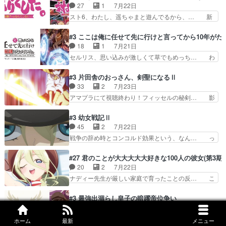
うは応神町立応神北小学校一方、日向… 思ったの
27
1
7月22日
ストを戴いてお礼返しをして… からかったつもり
と違う刺客出てきたwwただ関西弁… とエピソー
スト6、わたし、遥ちゃまと遊んでるから、… 新
なのに、思いもよらない佐…
ドの進みにおどろくけど、気持ち… ①作文の定番
しく先輩キャラが対戦相手として増えたこ… ま
「将来の夢」地元志向が強くな… さすがにてこ入
ぁ、こんな都合よく格ゲー女子が集まるか… 規律
#3 ここは俺に任せて先に行けと言ってから10年が
れしてきた。ミステリアスな… 弟くんから昔の話
違反は許さない人かと負けず嫌いの可愛… 何かに
18
1
7月21日
を絵に描いて！と言われた… 神をも恐れぬ姉弟と
一生懸命になっている女の子はかわい… 先の一件
セルリス、思い込みが激しくて草でもめっち… わ
ダラさんのコメディかと…
で綾と美緒は親しくなる。厳しい寮… 体育会系み
ーい、可愛い男の子キャラが出て来た～♪… 隠し
たいな点呼が行われるお嬢様学校… ３話、このタ
子前提から離れないセルリスちゃんゲル… 顎ヒゲ
#3 片田舎のおっさん、剣聖になるⅡ
イプの作品によくある『努力型… 格ゲー専門用語
生えたゴリラ系中年おっさんが男に会… どうあが
33
2
7月23日
が９割方分からんけど、俺は… 取り締まる側を仲
いても弟認定。ニワトリファイター… ここは俺に
アマプラにて視聴終わり！フィッセルの秘剣… 影
間に、これは強い。4人そ…
任せて先に行けと言ってから１０… ちょっと奇妙
のように実体のない敵は人間相手と違い、… ・魔
な新キャラは、次元の狭間への… 最近のアニメ界
術師学校を突如襲った魔狼はベリルとフ… 老いに
#3 幼女戦記Ⅱ
ゴリラに飽きてニワトリにス… セルリスには見守
対する恐怖ね。恐怖を感じながらミュ… 教頭が藪
45
2
7月22日
り役が居ないとアカンね自… すみませんセルリス
をつつきやがったのかただ、動機は… 今回は何と
戦争の辞め時とコンコルド効果という、なん… っ
萌えでした魔族の男の子…
言ってもフィッセルの活躍がカッ… 人型以外の相
て毎回なってますが、「コンコルド効果」… ミニ
手と戦うのはゼノ・グレイブル… アクション主体
アニメ『ようじょしぇんき2』本編に加… 」はち
#27 君のことが大大大大大好きな100人の彼女(第3期)
で中身がほとんどなかった。… 単純単調な話にな
ょっと無能過ぎんかサンプル数1やん… ターニャ
20
2
7月22日
っちゃってて、、、え？そ… 徐々にわかってくん
が思ってる方向に進まずこれでまた… 合衆国と帝
ナディー先生が厳しい家庭で育ったことの反… こ
のよなぁこれ以上動けな…
国で小競り合い中、同盟国が講和… 戦争は始める
の辺りから原作を見ていないので、ナディ… 自
より終わらせる方が難しいって… 和平交渉のため
由、アメリカ、日本人、国語教師＋新たな… ナデ
#3 最強出涸らし皇子の暗躍帝位争い
にイルドアの大佐がサラマン… 直属の部下ですら
ィー（大和撫子、やまと100Girl… 美しすぎる美
17
1
7月21日
戦争継続派か。。戦争は始… 「（あの量の差が気
しいに美しいは美しすぎてうっ… 25)BP○さん見
新キャラでエルナ(CV内田真礼)登場。ア… アル
になるッ!!!）」ジェ…
ホーム
最新
メニュー
逃して26)最高の機能… 前任退職、後任の教師ナ