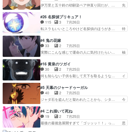
話まで視聴。2026… ララの王子様探しが本格的
甘えさせるまでの糸と周りの出来事… 源くん、甘
伊万里と五十鈴の幼馴染ペア仲直り回だが、… 先
に動き出した回。…
えちゃうぞ宣言。思ったよりラブ… 糸ちゃんのま
週の雫スヴェトラーナ回に続き、今回は伊… い
っすぐな言葉、わたしも原作を… 主人公が当初の
や、これ素晴らしいコメディアニメだな。… 水着
#26 名探偵プリキュア！
目的を忘れてますますヤング… でも央太と親しく
回なのにビキニじゃない！これは時代背… 今回は
115
3
7月26日
するのは嫌。世話を拒んで… ゴメス（カエル）外
推しの吾野伊万里ちゃん担当回。これ… 伊万里さ
転スラもいいところやけど名探偵のほうがき… 特
で散歩させてたのか(*…
んの手品回であり水着回ね。瑞佳ち… 売り上げが
に板野サーカスはプリキュアで見れるとは… あん
上がっても借金返済へで何故か海… 父親のスパル
なはプリキュア仲間には自分が未来から… の活
#4 鬼の花嫁
タ教育のせいで瑞佳がヒモカス… 伊万里ちゃんの
躍、敵を圧倒ってのはおおよその流れだ… キュア
33
2
7月25日
人前での苦手意識を抱えなが… 第４話をｄアニメ
エクレール初変身＆初戦闘。プリキュ… キュアエ
実際にこんな感じで運命の人に気付けたらい… 柚
ストアで視聴しました。視…
クレールは強いが力を制御できない… キュアエク
子は玲夜の屋敷に住む事になり使用人達は… 運命
レール可愛く最強つよい!!!!… 緊張感があるけどピ
の花嫁は一見すると甘い夢、理想の天国… 玲夜さ
#16 黄泉のツガイ
ッコロで始まってちょっ… バカおもろいやん
んのご両親の登場ですこの世に数多い… 玲夜のお
30
2
7月25日
www実質まどマギやんけ… しかも実質的にエク
父さんが石田彰だったことに驚きを… 主人公自分
何も知らない子供を殺して天下を取るような… イ
レールが倒したビルであ…
の立場わかって無さすぎやしまた… ヨミツガと
ワンの刀が斬った者の中にまさかの…影森… 激し
BLEACHは完全に豪華な展開… 透子ちゃん、柚
いバトル回の最後に、予想外の引きシン… これっ
#5 天幕のジャードゥーガル
子にも優しいし可愛いしこの… ユキノさんから玲
て作者が描きたいのは"ユルの物語"… デラさんの
40
2
7月25日
夜の父親の話で、そのイメ… あやかしの頂点に立
秘密がちょっとわかった回、正直… 左さんと刀持
ジャダ石を盗んだと疑われたことから、シタ… 今
つ鬼龍院家の現当主が息…
ちさんが対決♪あとどこぞのじ… 何処も彼処も言
回のシタラは表情が豊かで、モンゴルでの… だい
ってる事が全部嘘じゃ無さそ… 戦況が目まぐるし
ぶややこしいことになってたオープニン… テンポ
#4 これ描いて死ね
く動いていてずっと胸が熱… 同時視聴｜
も良いし毎話良いところで引くから全… 盟友ドレ
19
2
7月25日
DaemonsRealm｜リア… これまで騙していた東
ゲネ后との出会い。次週のドレゲネ… さて、登場
最後の最後急展開すぎて「ゴッッッ！！」っ… 思
村を捨てて新郷家に来…
人物多いけどついていけるのか私… 今回は遂にド
ってた以上にセリフとかしっかりした漫画… 今回
レゲネ登場という話彼女の在り… チャガタイ兄さ