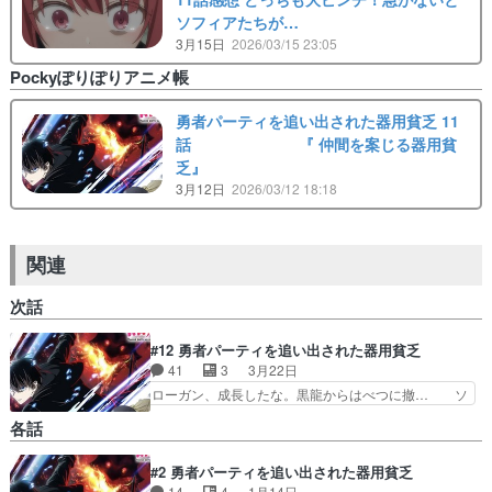
ソフィアたちが…
3月15日
2026/03/15 23:05
Pockyぽりぽりアニメ帳
勇者パーティを追い出された器用貧乏 11
話 『 仲間を案じる器用貧
乏』
3月12日
2026/03/12 18:18
関連
次話
#12 勇者パーティを追い出された器用貧乏
41
3
3月22日
ローガン、成長したな。黒龍からはべつに撤… ソ
フィアの異能..見えない力か？レプリカ… ・まと
各話
めとしては良かった気がする※アニメ… 結局オル
ン1人で黒竜倒してて草第一部隊の… 強くなった
#2 勇者パーティを追い出された器用貧乏
と思ったけどやっぱりビビリキャ… 焦れば焦るほ
14
4
1月14日