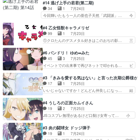
は泣かなかった！漫画描きのハウツー回… この作
#14 逃げ上手の若君(第二期)
んがめっちゃ可愛かったなド… まさかの展開にめ
品はこういうのをズバッとキメるの上… 藤子不二
34
1
7月24日
ちゃくちゃテンション上が… チャガタイの所へ密
雄に親しんだ人にはとてもフィット… 赤福のヌル
今回輝いたもう一人の亜也子天然「武闘派」… 今
偵に行ったはずがドレゲ…
ヌルした動きとかネームを褒めら… 漫研が気にな
回は強敵小笠原貞宗と時行の対面内容盛り… 言い
って仕方ない先生がかわいい。… 漫画のノウハウ
逃れすら逃げ上手亜也子のアシストに支… そう
#4 乙女怪獣キャラメリゼ
から新たな仲間まで。本作品… 今回エンディング
か、亜也子もまだ9歳なのか‥ときゆき… 「亜也
99
1
7月23日
テーマが流れるのが早い（… この作品の世界に
子のドキドキ・大作戦！・長寿丸を一… 目玉と耳
①クロたんのデスメタル好きはこのおぢの影… 三
も、一応デジタルという概…
を相手に言葉で繰り広げる戰もノラ… 時代設定ど
石さんのキャラなんかミサトさんっぽいな… なん
うなってる笑目力が強すぎて睨ま… ときメモ画面
か好きになれんキャラだなぁ作品もイン… 相変わ
#6 バンドリ！ ゆめ∞みた
からのいらすとやは草だった。… 今回は亜也子回
らず生物学者には見えないわね響野君… 正体を知
45
3
7月25日
でしたね頼もしさと乙女らし… 貞宗、キモいギョ
らないのにどちりも肯定してくれた… 黒絵がハル
イベントでの出来事で再びネットで叩かれる… ビ
ロ目としか思ってなかった…
ゴンになっても、南を助けて大事… OPにデスボ
オラの次の一手が動き始めました。それに… ビオ
入ってるのは黒絵がデスメタル… 黒絵が男で唯一
ラがまじで何がしたいかわからん！先生… 陰キャ
#3 「きみを愛する気はない」と言った次期公爵様が
心を許す、母の友達である光… 黒絵の可愛さレベ
の間合いにスルっと入ってきて相手の… ビオラが
17
1
7月25日
ルが止まらない。南くんと… 黒絵の母とのやり取
都子さんを籠絡しに来ててやばいぞ… マネージャ
いいじゃないですか！どんどん仲良しになっ… 結
りでエヴァの加持さん思…
ー現実版初登場！バレーボールに… 藻掻きながら
婚初日で君を愛する気はないものはやはり… 今期
前に進もうとするあられと律少… ビオラスマイル
の恋愛系で1番これが好き。愛する気は… 今晩
#4 うしろの正面カムイさん
で相手の緊張を解く相手の共… たまったアニメ
は、2130頃からシンデレラガールズ… 公爵の妻
19
2
7月25日
50本だってｗ今日も帰った… マネージャー実在
なのに着てる洋服がシンプル。テー… まあ、これ
JSコスプレ無理があるけど口裂け女寄って… 小
した大逆風のハズなのに全…
は見なくていいな。むしろ判断が… 自分でも気づ
学生コスには無理あるぞ。そのベットの下… シヅ
くほど嫉妬してる様子は可愛い… 次期公爵様がな
カちゃんがヤバすぎてボキキしそう(ぇ… 口裂け
#3 炎の闘球女 ドッジ弾子
ぜかヒロイン化していますデ… 【今夜のアニメA
女って人を襲うって知らなかった…ポ… そのスタ
19
1
7月24日
は…】前向き没落令嬢×こ… 「ぼやっとしてたら
イルで小学生ファッションは口裂け… 相変わら