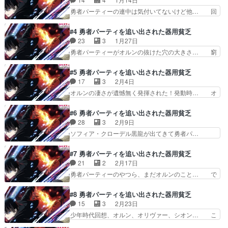
どピンチに…やったか!?はア… 突如超能力に目覚
めたソフィアがアムンツァ… 黒竜との闘いと決
勇者パーティーの連中は気付いてないけど他… 回
着。3人を蹴散らし、ボス… 物語の根幹や世界観
避型のディフェンダーのキャロラインもか… やっ
ほぼ全てが謎のまま終わ… 勇者パーティーの緑髪
ぱり作画綺麗だ…新人の引率依頼の本当… あと胸
#4 勇者パーティを追い出された器用貧乏
ちゃんは巻き込まれた…
の大きさに辟易。モノローグ多くてた… どんどん
23
3
1月27日
他のテンプレ追放ものとの区別がつ… 新人たちの
勇者パーティーがオルンの抜けた穴の大きさ… 窮
引率として第十班のスリーマンセ… 新人パーティ
地になってからオルンの重要性を説明する… 主人
ーを第51層に連れて行く事賃… セルマを通じて
公を追い出した勇者パーティのざまぁ展… ほぼ1
#5 勇者パーティを追い出された器用貧乏
有力クランの新人育成ミッシ… なんかこの姉妹…
話まるまる使って主人公が抜けた勇者… あの3人
17
3
2月4日
おもしれぇ女だww優秀で… 「教導探索」に参加
がちょっと例えると、地位だけで周… 毎度の「な
オルンの凄さが遺憾無く発揮された！発動時… オ
することとなったオルン…
ぜ裏付けもなく主人公を追放し、… 時間が少しさ
ルン先生の講義がちょっと長く感じてテン… キャ
かのぼってオルンが勇者パーテ… 1話まるまる勇
ロラインはなにか闇がある感じだったの… めっち
#6 勇者パーティを追い出された器用貧乏
者わからせ回。全然反省して… オルンのオリジナ
ゃ面白くなってきたところで次回持ち… かつての
28
3
2月9日
ル魔法の効果がヤバい。ル… オルンの実力にやっ
名のある冒険者の話。キャロライン… ショタくん
ソフィア・クローデル黒龍が出てきて勇者パ…
と気付いたかオリヴァー…
がすっかりオルンさん大好きボー… ソフィアさん
30分ほぼオルンと黒竜の戦闘ですやんオル… た
の上目遣いにオルンさんもたじ… キャロラインの
けおだから見ている 主人公は強ければ強… マジ
#7 勇者パーティを追い出された器用貧乏
表情が・・・ 続きめっちゃ… 追い出したパーテ
で作者の頭どうなってんの！？小学生が… 黒竜を
21
2
2月17日
ィ側のやらかしによって追… こんなにたくさんの
たったひとりで討伐いいエピソードだ… 1話まる
勇者パーティーのやつら、まだオルンのこと… で
生徒たちがいるのに早く…
まる戦闘回、映像的には結構頑張っ… オルンさん
も湯気が多すぎると思った。ソフィアはオ… オル
と黒龍の1対1の死闘色々な魔術… 主人公が凄い
ンのバフ計算は普通に凄いよ！全く一緒… 3人組
#8 勇者パーティを追い出された器用貧乏
魔法や技能を使う周りのギャラ… すごかったし面
から逃げるのは、無意識からくる「逃… 勇者パー
15
3
2月23日
白かった 黒龍を一人で・・… 主人公がキリトす
ティが自分らの弱さを認める回やと… 元パーティ
少年時代回想、オルン、オリヴァー、シオン… こ
ぎて無双する感じが観てて…
とついに対峙怒りを見せたオルン… 勇者パーティ
れは物語が大きく動いたな！オルンとシオ… オル