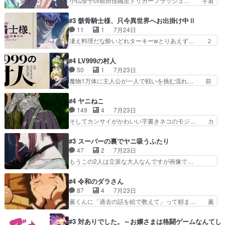
小仏珍子cv前田佳織里トリガーフラッシュ… 宇宙
菜園の領地の外まで開墾…
ず、尺の都合なのか原作漫画の細か… 除霊士カム
背景でナレが始まり音楽が1本引きギタ… 珍子を
イと助手シヅカのエッチで笑える… 今回はかつて
いたぶってるのか！？Cパートで懐か… 普通にド
#3 骸骨騎士様、只今異世界へお出掛け中Ⅱ
昭和キッズを恐怖のどん底へ突… 現代で有名な口
ッジが激アツ。いや羽仁衣が初めて… 優谷優の声
11
1
7月24日
裂け女登場！お市ちゃん、ポ… ろくろ首の除霊シ
優に「ちんこ」って言わせてて興… 珍子ちゃ
凄え料理だな酔いどれターキーwとりあえず… ２
ーン「悪霊退散」のパチン…
ん………！！！！？！先週に引き続… これは意図
期第３話感想：まさか最初に出て来た兄妹… 妹想
的に1～2話でスルーしたことだ… これは本作に
いの良いお兄ちゃん！！現場も楽しかっ… 第３話
#4 LV999の村人
限ったことでなく、最近のアニ… 東山朱莉
をｄアニメストアで視聴しました。視… ローデン
50
1
7月23日
（AkariHIGASHIYAM… こんなに可憐で可愛い泣
王国ホーバン領を訪れたアーク一行… 1期に引き
魔物1万体に主人公が一人で戦いを挑む流れ… 前
き虫メイドが僅か3…
続き２期にも出演させていただけ… 1期の頃から
半は魔族へ恨みを持つだろうパルナの強い… 両親
思ってたんだけどヒロインのエ… 依頼を受けて問
を魔物と人間に殺された鏡の生い立ち。… 勇者た
#4 ヤニねこ
題解決特筆する事は無いが、… 今週もありがとう
ちを信じてアリスを預ける、鏡を信じ… 勇者パー
149
4
7月23日
ございます耳がヒクヒクな… 時計台に登ってるの
ティが仲間になった！？会話が通じ… 鏡の過去、
そしてカンサイがかわいい字書きネコのモジ… カ
見ると挟まれないか心配…
辛すぎて胸が苦しくなりました…… 最初、勇者パ
ンサイねこさん、魅力的な姿と表情が可愛… お前
ーティは対話すら拒んでいたが… ちょ、またタカ
は『ちんこ』によってリミッターが外れ… 今回は
#3 スーパーの裏でヤニ吸うふたり
コちゃんの性別が間違えられ… 鏡の両親がモンス
汚い要素あまりなく普通にギャグアニ… あとアイ
47
2
7月23日
ターと人間にそれぞれ命を… 胸が苦しくなるほど
キャッチが釈迦だったの本当に最高… まー、今回
もうこの2人は立派な大人なんですが画像で…
鏡くんの過去がとても残…
もコンプライアンス違反にどこま… 達郎のオチに
色々と察して見守る店長さすがです。そして… こ
は笑った慣れてくるとオチの出… 「君が下品なア
こ叡智でセクシー！ミストふっかけて嗅ぎ… あい
#4 令和のダラさん
ニメが好きでも大丈夫だよ」… あんな事こんな事
かわらず山田さんと田山さんが同一人物… 今さら
87
4
7月23日
いっぱいさせられちゃうこ… 妹ネコちゃんのバー
だけどずとまよのOP合ってるね。首… 佐々木と
薫くんに「過去の話を絵で教えて」って頼ま… 薫
ガーにタバコ入ってるの…
田山さんにロマンスの香りが漂って… 佐々木さん
にとってダラさんはもう一人の…おっぱい… 遂に
と田山さんのやり取り見てるこっ… 二人の関係が
シリアス展開になるかと思ったら全然そ… 薫が通
#3 対ありでした。～お嬢さまは格闘ゲームなんてし
「ただのヤニ仲間」から「ちゃ… 田山から消臭ミ