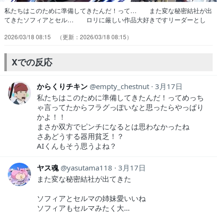
私たちはこのために準備してきたんだ！って… また変な秘密結社が出
てきたソフィアとセル… ロリに厳しい作品大好きですリーダーとし
て… シュバルツハーゼ？？ソフィア心配してくれ… オリジナル言
2026/03/18 08:15
2026/03/18 08:15
語使われても困るが異世界ドイ… しょぼいカレンダーによると…え、
次回最終… 第一部隊は92層で黒竜戦へ新人トリオはオ… オルン達
が黒竜討伐中に新人3人組ピンチシ… アルバートの仇を討つため黒竜
Xでの反応
との再戦を果… ありがとうございました！！次回も是非是非…
からくりチキン
empty_chestnut
3月17日
私たちはこのために準備してきたんだ！ってめっち
ゃ言ってたからフラグっぽいなと思ったらやっぱり
かよ！！
まさか双方でピンチになるとは思わなかったね
さあどうする器用貧乏！？
AIくんもそう思うよね？
ヤス魂
yasutama118
3月17日
また変な秘密結社が出てきた
ソフィアとセルマの姉妹愛いいね
ソフィアもセルマみたく大…