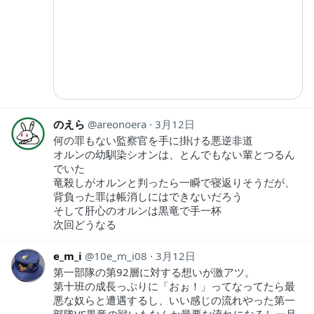
のえら
areonoera
3月12日
何の罪もない監察官を手に掛ける悪逆非道
オルンの幼馴染シオンは、とんでもない輩とつるん
でいた
竜殺しがオルンと判ったら一瞬で寝返りそうだが、
背負った罪は帳消しにはできないだろう
そして肝心のオルンは黒竜で手一杯
次回どうなる
e_m_i
10e_m_i08
3月12日
第一部隊の第92層に対する想いが激アツ。
第十班の成長っぷりに「おぉ！」ってなってたら最
悪な奴らと遭遇するし、いい感じの流れやった第一