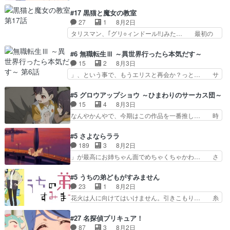
の透明なモヤのかかった世界。どんな女… そう
版孤独のグルメファンコンテンツ… 「お腹冷えち
か、こんな風に見えてるのかぁ。かける… 完全な
#17 黒猫と魔女の教室
ゃわない？佐々木さんの優しさ… 先行で見た時よ
両片思いになりましたねぇ…OPとE… 余計な物
27
1
8月2日
り2人のやり取りに癒しを感… ABEMA版の7〜8
は描かず白く靄がかった小春ちゃん… 光も感じな
タリスマン、｢グリ○ィンドール!!｣みた… 最初の
話佐々木が実年齢以上…
い完全な盲目なんやね…おめかし… 母役に能登さ
障害ゴーレムを全員で力を合わせて倒… アリアは
んって禁じ手使ってきたー！E… 今回は小春視点
ホントスピカが大好きだよね。ツン… 一等級ポテ
#6 無職転生Ⅲ ～異世界行ったら本気だす～
も描かれていて良かった本当… 股に海豚を挟み水
ンシャルのアリアちゃん可愛くて… そういや、ア
15
2
8月3日
上バスでの会話を反芻…恋… OPEDとも無人バー
リアは能力は最上級のくせに、… とうとうアリア
」、という事で、もうエリスと再会か？っと… サ
ジョンから主人公２人…
と直接競う場がきたこれまで… 毎度ながらのスピ
ラの再登場によってルーデウスの成長が確… 人間
カの顔面芸推しのハナちゃ… クソレビュータリス
関係の清算が粛々と進められているサラ… サラと
#5 グロウアップショウ ～ひまわりのサーカス団～
マン趣味ダダ漏れで好き… 期末試験が始まろうと
の関係に対して完全に「昔の女」とし… ルーシー
15
4
8月3日
しておりスピカは対策… 能力鑑定胸像タリスマン
にデレるルディが完全に親バカで微… サラとは会
なんやかんやで、今期はこの作品を一番推し… 時
氏容姿も評価してし…
ってほしいちゃんとした別れ方し… サラは未練0
給50円じゃ借金は減らない(^_^;サ… 葵ちゃん可
だと言っていたけど人の気持ち… 実は結構好きな
愛すぎるな楠木ともりちゃんのね… デフォルメさ
#5 さよならララ
キャラモヤモヤする別れ方だ… 役で出演させてい
れた表情が特に多かったのが印… 葵＆茜の回も良
189
3
8月2日
ただきました！よろしくお… 毎クールメインヒロ
きでした。あの証拠写真、ひ… 互いが互いのこと
」が最高にお姉ちゃん面でめちゃくちゃかわ… さ
インを好きになっちゃう…
を想っているのにすれ違っ… 第５話をｄアニメス
すがに割れた窓ガラスの弁償は求められた… 逡巡
トアで視聴しました。視… 葵ちゃんに〝瑞佳ちゃ
を振り切ってみんなに謝ったララの思い… 仕事に
#5 うちの弟どもがすみません
んと練習したい〟と言… 本当この作品は「キャ
馴染めない辺り観ていて苦しいところ… ララちゃ
23
1
8月2日
ラ」を活かすのがうま… みずかちゃんの介入で双
んの事情はもう少し皆に話して良い… ララと茉里
花火は人に向けてはいけません。引きこもり… 糸
子の仲にヒビが………
とで初のアルバイト。七転八倒し… 労働するプリ
はまだ柊の顔も見たことなかったっけ！1… って
ンセスえらい。プリンセスの精… アンデケン行っ
お名前を見たんだけどあの中村大樹さん… 糸ちゃ
#27 名探偵プリキュア！
てケーキ食べて、帰りにカメ… ララが働く事での
んカッケー、色んな意味でwゲームが… 姉から性
87
3
8月2日