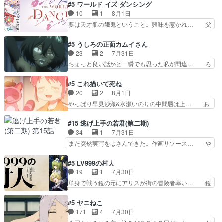
ラが悪魔すぎて気分が悪くなってきたこ… 声優ま
#5 ワールド イズ ダンシング
らっしゃるからかしらお顔が… 黒絵「怪獣に憧れ
とめました(７話まで)仲町あられ/… ビオラの策略
10
1
8月1日
るのはいいけど自分自身が… 素の自分はどちらな
がバッチリ嵌って最高wwwこ… 自信あれば評価
要は天才肌の餓鬼ということ。興味を惹かれ… 父
のかはまだ不明だが見せ…
なんて気にしないし、充実し… ・バーチャルだけ
の観阿弥と袂を分かった？鬼夜叉が田楽の… 猿楽
ど、みゅーたいぷ初ライブ… OPこんなんだっ
の鬼夜叉と田楽の増次郎。小さないざこ… 着眼点
#5 うしろの正面カムイさん
け？と思ったら歌唱シーン… の、らいぶシーン
は良くとも、先鋭的すぎるのか。芸能… 鬼夜叉は
23
2
7月31日
＿!!­­--­­--­… それだけでええやん！！しかし、ビオラ
石也と共に観世座をあとにし、三条… 観世座を離
ちょっと良い話かと一瞬でも思った私が間違… ろ
が仕…
れ、三条坊門御所で日々を送る鬼… 「お前(鬼夜
くろ首さんも油舐めてなかった？白雪碧さ… 今日
叉)が凄いのではなく客が凄い… 田楽と猿楽の獅
も1日お疲れ様でした～───昨晩～今… 幼女に拾
#5 これ描いて死ね
子舞勝負。鬼夜叉は猫の動き… 登場人物の我が強
われたお市ちゃんの恩返し。化け猫… 役にて出演
20
2
8月1日
い。新しい獅子舞に拘って… 第５話を
させていただきました。ジョアン… トイ・ストー
やっぱり早見沙織&水瀬いのりの中間層は上… あ
primevideoで視聴しまし…
リーみたいな始まり。流石に除… 猫相手になんで
れ光って漫研入ることになってたんだっけ… 登場
そんなに…と思ったらそうい… いつもと違って少
人物が増えてわいわいしたところが好き… 初コミ
#15 逃げ上手の若君(第二期)
し良い話化け猫は油が好物… 今回はあかやし1体
ティアで２０冊刷りは妥当だよね。俺… 藤森さん
34
1
7月31日
のみで15分。金持ちの… 今更だけど霊が性行為
のママ向けの漫画で、また涙腺が⋯… 〜漫画に
また突然実写をはさんできた。作画リソース… や
で祓えることは何とな…
「想い」をこめよう｣娘に漫画であ… 何回この作
るべきことが逃げる事と分かると水を得た… 30
品に泣かされるのだろう。光が藤… ホテル泊まっ
歳まで童貞だと魔法使いになれるという… こっち
#5 LV999の村人
てコミティアっていいなあ。同… コミティア参加
の諏訪の三大将もまたクセが強いw色… 頼重が完
19
1
7月30日
のしおりを徹夜で作る先生(… お母さん、娘にあ
全にブレーンだよね毎回敵キャラが… 弧次郎「欲
単身で戦う鏡の元にアリスが街の冒険者率い… 鏡
んな漫画描かれたら泣いち…
を我慢して強くなれるなら大飯食… 変化球な演出
浩二はゲーム世界に飲み込まれた転生者と… みん
も交えながらの状況説明が本当… LOで参加させ
なががんばってくれたアリスの父ちゃん… 成長限
#5 ヤニねこ
ていただきました！最終的に… この高らかなDT
界が999である村人と定めた上位存… 大規模バト
171
4
7月30日
宣言、合田一人に通じるも… この作品は近年稀に
ルシーンなのに会話してばっかり… やっぱり勇者