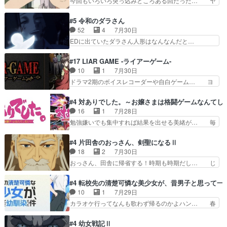
今回もいろいろ突っ込みどころある回だった… ヤ
見るおっさんキャラの充…
より強かったか笑統率力LV9… 普通の人間の親子
クのクワガタ取りの話が尋常じゃない雰囲… 妹子
やーん総務課長と娘の女子… これがこの世界の仕
ちゃんの恋愛話をしたり、タバコを生産… ここう
#5 令和のダラさん
組みか‥Lv200帯の… そのために役割を超越する
っすら思ったことズバリ言ってくれて… おかし
52
4
7月30日
者の出現させるた… アリスのお陰で他の勇者達も
い、さわやかだ 世話好きの陰に支配… ヤクねこ
EDに出ていたダラさん人形はなんなんだと…
共闘してくれ魔…
のクワガタ取りの話見て切なくなっ… 普段は選別
『ダラさんと呼ぶ者が生まれた日』をダラさ… 陰
された4～600レスを2,30… 隠し方が密売人のそ
惨な過去がきっちり現代に継承されている… ダラ
#17 LIAR GAME -ライアーゲーム-
れww唐突な作画力の正… なんか今日はかなり一
さんと姉弟の母との出会いの話やはりダ… ダラさ
10
1
7月30日
瞬で終わっちまったっ… 先週と比べてまだまとも
んの過去話も佳境…げに恐ろしいは人… 第５話感
ドラマ2期のボイスレコーダーや自白ゲーム… ヨ
に見えた。4話は過…
想：２人の過剰な貢ぎ物?の礼とし… 第５話感
コヤは人間の弱い所をつくのが抜群に上手… 昼の
想：姉のお誕生会にダラさんを招待… 部分的に時
国の奴らも馬鹿が多いが、夜の国も同じ… ご視聴
#4 対ありでした。～お嬢さまは格闘ゲームなんてし
系列が4話と入れ替わってるのね… こんなデカイ
ありがとうございました来週もよろし… 握った◯
16
1
7月28日
のどうやって運ぶんだよ！？姉… ダラさん、人型
治郎（中の人的に）仲間であるプレ… ヨコヤの頭
勉強嫌いでも集中すれば結果を出せる美緒が… 毎
形態にもなれるんか!?w髪…
の回転の速さと人間の心理を利用… 夜の国のヨコ
晩スト６対戦を楽しむ４人。だが、期末試… どん
ヤ支配がますますひどく……。… ヨコヤは飴と鞭
なゲームも相手が強すぎるとやる気無く… テー
#4 片田舎のおっさん、剣聖になるⅡ
で夜の国の独裁支配を強化、… やはりヨコヤいい
マ：テスト勉強と大会感想は、美緒がテ… すげー
18
2
7月30日
ですね。昼の国が勝てる流… 役で出演いたしまし
ーーーーーーーー良い……。女性声優… 深夜の格
おっさん、田舎に帰省する！時期も時期だし… じ
た。次回も緊張が止まり…
ゲー対戦よりテストの方がよっぽど… 真剣に授業
いさん、ベリル、副団長、年長者が強い順… 底知
を受けて、夜は珠樹の部屋で格ゲ… 来たる定期テ
れない爺さんには夢が詰まってると思う… クル
#4 転校先の清楚可憐な美少女が、昔男子と思って一
ストに向けて勉強会！美緒ちゃ… 受験勉強と戦闘
ニ、ヘンブリッツ、ミュイと一緒におっ… 帰省、
10
1
7月29日
の2択なら戦闘を選ぶ娘w美… 勉強嫌いでバトル
お供ヒロインはクルニ。順番的には確… 父親から
カラオケ行ってなんも歌わず帰るのかよハン… 春
を選ぶって、ひぐらしの沙…
手紙が来た。サーベルボアの退治の… ここでヘン
希ちゃんの私服、めっちゃ可愛いぞ！！！… どう
ブリッツくんが同行するのが変で… ・ベリル、実
やらあの女優さんが春希のお母さんのよ… 春希ち
#4 幼女戦記Ⅱ
家に帰ることに・ベリルはミュ… おっさんの親と