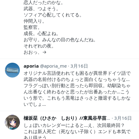
恋人だったのかな。
武器、つよそう。
ソフィア心配してくれてる。
仲間入り。
監察官。
成長。心配よね。
お守り。みんなの目の色なんだね。
それぞれの夜。
おおっ、→
aporia
aporia_me
3月16日
オリジナル言語使われても困るが異世界ドイツ語で
武器の名前付けるのちょっと面白くなっちゃうな…
フラグっぽい別行動と思ったら即回収。幼馴染ちゃ
ん出番なく終わるかと思ったが出番あったか…こう
いう形で。これもう黒竜はさっさと撤退するしかな
いでしょ…
樋坂栞（ひさか しおり）//東風谷早苗至上主義者
3月16日
h
しょぼいカレンダーによると…え、次回最終回？
これは新人死亡（死なない子除く）エンドも本気で
あり得そう