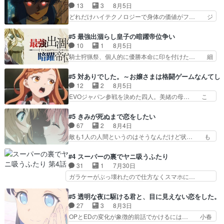
て完全にご褒美回ゼー様の葉巻シー… やはりター
13
3
8月5日
を言いすぎとゆーか言い訳… ベリルの母もやはり
ニャが後方指揮だと展開に迫力が… “貧乏籤百連
どれだけハイテクノロジーで身体の価値がフ… ジ
只者じゃなかったかベリ…
無料ガチャ”100連でも1回… 2期入ってから地味
ャミングも伏線になるかと思った回想シー… フチ
だよね。ただでさえ幼女… 「餌になってもらわね
コマだいぶ理性持ち始めた。この世界の… 原作読
#5 最強出涸らし皇子の暗躍帝位争い
ばならぬ」って言葉に… ゼートゥーア左遷によっ
んだのもう何年も前なのに、覚えてる… コイルの
10
1
8月5日
て参謀本部の連携が… 緊張感ある戦闘描写とギャ
汚職を突き止めるべくバトーの指導… やまとん1
騎士狩猟祭、個人的に優勝本命に印を付けた… 細
グ今週の『有能な…
号はどこの部分で使うのだろう？… 日本とロシア
かい設定を考えるのが面倒な時は古代魔法… エル
が絡む政治の話かつ色々な用語… 第５話を
ナがチートすぎる笑アルは最初から自分… プラネ
#5 対ありでした。～お嬢さまは格闘ゲームなんてし
primevideoで視聴しまし… 前回同様『イノセン
ット・ウィズ展開アツいな「騎士狩猟… 麦茶どこ
12
2
8月5日
ス』を含む押井・神山版… 第５話「EPISODEラ
ろかタイトル通り麦茶の出涸らしぐ… 第５話を
EVOジャパン参戦を決めた四人。美緒の母… こ
ストの母親の気持…
ABEMAで視聴しました。視聴に… 復讐に燃える
の作品に唯一足りないと思ってた(無くて… 見た
吸血鬼兄弟の弟ですいいキャラ… クリスタ皇女
目は気品溢れてるのに中身は…美緒ママ… テー
#5 きみが死ぬまで恋をしたい
が“萌え”なのでこの娘が皇帝… ウサギ好きそうな
マ：格ゲー大会に行くには？感想は、美… 大会を
67
2
8月4日
王女殿下がかわいい。幼馴… ついに始まった狩猟
前に格ゲー熱が高まる一方、百合の本… 東京で開
敵も1人の人間というのはそうなんだけど状… も
祭。エルナの活躍で上位…
催される格ゲー大会に参加すること… Japanに向
う着れないからってどういう意味だろうな… ミミ
けて外泊届にサインをもらっ… 長崎から大会のた
を人間に戻して欲しいでも自分達が代わ… ご視聴
#4 スーパーの裏でヤニ吸うふたり
めに東京へ!/でも観光よ… 旅の支度全部やってく
ありがとうございました見るたびに切… 誰かと思
31
1
7月30日
れる先輩、なんだかん… 第５話をｄアニメストア
ったらちゅー先輩か。しれっと相方… 第５話感
ガラケーがぶっ壊れたので仕方なくスマホに…
で視聴しました。視…
想：コ□した相手にも家族や…､戦… つらい回
佐々木さんとは同い年くらいに思ってたけど… や
だ……つらすぎる……。エスタ先輩… 今週のシー
はり出オチ感が否めず、エピソードの打率… 田山
#5 透明な夜に駆ける君と、目に見えない恋をした。
ナとミミも可愛かった2人の関係… 確かに相手に
さんが佐々木さんに沼っていく…こんな… 佐々木
27
3
8月3日
も家族や大切な人はいるけど、… 白シャツが作業
さん、腕フェチなんですね笑最近まじ… 佐々木が
OPとEDの変化が象徴的前話でかけるには… 小春
着みたいなもんなんですかね…
ガラケーからスマホに変えるって、… もうドラマ