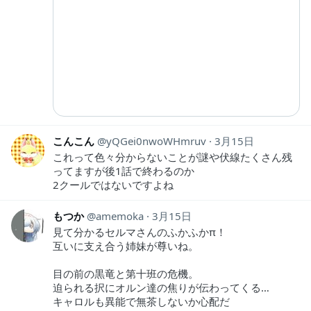
こんこん
yQGei0nwoWHmruv
3月15日
これって色々分からないことが謎や伏線たくさん残
ってますが後1話で終わるのか
2クールではないですよね
もつか
amemoka
3月15日
見て分かるセルマさんのふかふかπ！
互いに支え合う姉妹が尊いね。
目の前の黒竜と第十班の危機。
迫られる択にオルン達の焦りが伝わってくる…
キャロルも異能で無茶しないか心配だ