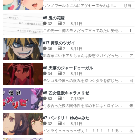
てんやわんや。働いて大変… 地道に働き人と関わ
的興奮覚えてないよね？なんて言わ… テーマ：引
ウソノワールぷにぷにアゲセーヌかわよ!!… 順当
る日々の中に愛を見いだ…
きこもりの理由感想は、久しぶり… 元ゲーマーな
にマコトジュエルの争奪戦をやったと。… 記憶を
ので、はちゃめちゃ楽しく作業… 糸ちゃんと源く
取り戻し正式に探偵事務所で働き始め… ポワロ、
#5 鬼の花嫁
んの距離感おかしいね(*´… 糸と源ははよ好きお
元ネタを解説して原作に誘導するの… くれあさん
32
2
8月1日
うとると言わんかい！引… ショウくんと対等に話
の探偵としての初事件にしてちょ… ・急にクイズ
この先一生俺のモノだって言ってみたい笑他… 1
すためにゲームをする…
番組が始まったw・妖精ウソノ… るるかの助手だ
歳からの誕生日プレゼント………とは思っ… 玲夜
った？今回が初めての探偵活… 探偵じゃなかった
さん柚子に18年分の誕生日プレゼント… 柚子は
#17 黄泉のツガイ
の！？クレアさん探偵すぎ… 突然のポアロクイズ
鬼龍院家から初めて学校に通う事にな… プレゼン
36
2
8月1日
は草なんよ。んで、あん… 今回からついにくれあ
ト攻撃ヤバすぎるwwwヴァイオレ… 玲夜さまサ
影森家にいるアサちゃんは擬態ツガイだった… ア
が探偵事務所の仲間に…
プライズの、これまでの柚子ちゃ… 玲夜から柚子
サが置かれた立場や気持ちを汲んで熱くな… 屋敷
へ17年分の誕生日&を未来に… 「​​13歳の柚子ちゃ
にアサはいなかった逆にガブちゃんはい… 影森の
#6 天幕のジャードゥーガル
んへ…もう中学生な… 梅原の人が18歳になるま
当主が際限なくツガイを増やせるのに… 今回はも
34
2
8月1日
での誕生プレゼン… なよなよした男（cv石田彰）
うガブちゃんさんの悲鳴にも似た怒… ユルと戦っ
モンゴル帝国への恨みを持つシタラを信じた… 回
梅ちゃんがた…
た時から伏線が張られていたのが… しかしアサ
想が淡々と語られるのだけどいつの間にか… オゴ
は、兄様に会いたいbotだと思… ツガイには優し
タイの妃になってもその心は晴れず、モ… ドレゲ
#5 乙女怪獣キャラメリゼ
い筈のガブちゃん、アキオの… 色々とひっかけが
ネの過去、宝石だった彼女が人になり… ドレゲネ
83
1
7月30日
あって、最終的に嫌な終わ… ゴンゾウが従える大
の過去、、辛かった、、あのジャタ… 年上旦那が
付き合った後の関係性を深めるにはヒロイン… 来
量のツガイに何事かと思…
良い人でも、女は宝石でただ笑っ… ダイルの儀式
夢ちゃんがキングコングなのいい味付けだ… ずっ
の神々しさたるや。一気に空気… ドレネゲの辛い
とメスってて何この可愛い生物。クラス… 付き合
#7 バンドリ！ ゆめ∞みた
過去には同情の言葉しか…シ… 奥様に悲しい過
い始めたら始めたでまた違った悩みが… と一歩ず
32
4
8月1日
去…萌え袖が可愛いね、と思… ドレゲネとシタ
つ踏み出す黒絵ちゃん微笑ま新汰の… ツインテー
ビオラうっっっっっぜぇ！！！！！！！！後… あ
ラ、2人だけの同盟が結成さ…
ルが可愛いお茶目な妹ちゃんです… しかも過去も
られちゃん、僕っ子になってから取り戻し… ビオ
重いんかいかつては自分に自信… リップを塗って