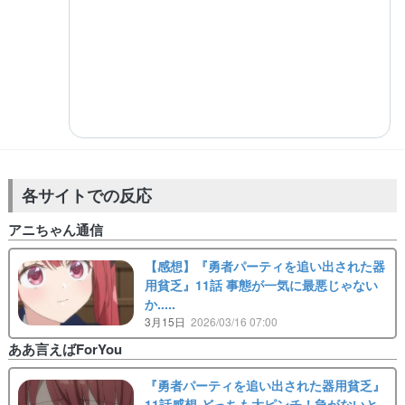
各サイトでの反応
アニちゃん通信
【感想】『勇者パーティを追い出された器
用貧乏』11話 事態が一気に最悪じゃない
か.....
3月15日
2026/03/16 07:00
ああ言えばForYou
『勇者パーティを追い出された器用貧乏』
11話感想 どっちも大ピンチ！急がないと