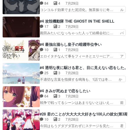
ゃん姫ちゃんに野菜の子も凄え可愛い… 隼人くん
84
4
7月29日
なるとお爺ちゃんだよね孫扱… ・ベリル、実家に
のスマホを買いに行ってたけど完全… 第４話を
コンコルド効果でまた泥沼化。無茶振りに奇… ル
帰ることに・ベリルはミュ…
U-NEXTで視聴しました。視聴… スマホを買うた
ーデルドルフ中将自らが行う煙草と葉巻は… ブロ
め、都心で待ち合わせをした… OP曲きっかけで
グを更新しました!!宜しければ、是非… 計画通り
#4 攻殻機動隊 THE GHOST IN THE SHELL
見始めてたけどなんだかん… いきなりシリアス展
にはいかないね笑やり遂げた(ほぼ… 今回もター
17
2
7月29日
開ぶち込んでくるじゃん… 春希の家庭事情は複
ニャに不都合なことがあったりし… 白髪の男性が
殿田みたいになっちゃった人って結構会社に… バ
雑。食事とか隼人が親身…
語った家族を失った喪無感が、… 連邦に対して有
トーがカッコいいと思ってたら、トグサが… あの
利な講話条件を引き出すため… コンコルド効果に
見た目もうただのロボでしかないんだよ… 俺らの
#4 最強出涸らし皇子の暗躍帝位争い
油を注ぐターニャの勝利軍… 犠牲を払っても良い
汗拭きそりゃいやだろwwバトー＆ト… イノセン
10
1
7月29日
ならお前たちが前線へ行… 戦闘がアッサリし過ぎ
スの元となった回だけど、ガイノイ… アダム・リ
エロイタチなんて事をフィーネとエリーにア… ア
じゃない？戦争がメイ…
ンクやジェイムスン(教授)型サ… アンドロイドも
ルも気付かなかった事を…フィーネは自分… モン
おっさんの汗を拭くのは嫌や… 押井守監督のイノ
スターを呼ぶ笛？黒幕は狩猟祭とは関係… 平凡な
#4 透明な夜に駆ける君と、目に見えない恋をした。
センスの土台になったエピ… コミカルなのにも慣
少女に見える眼鏡w眼鏡属性は持ち合… 神アニ
25
3
7月28日
れてきました。１話でし… ロボットの反乱は今と
メ、ケテーイ！「騎士狩猟祭、前夜の… フィーネ
不適切な言葉を指摘する鳴海も、1話では冬… か
なっては良くある話し…
がアルノルトに活躍してもらいたが… 第４話を
けると鳴海のやり取り微笑ましいw良い奴… どう
ABEMAで視聴しました。視聴に… 第４話、アル
接していいのかわからず戸惑うかけるも… 盲目だ
#4 きみが死ぬまで恋をしたい
とフィーネの２度目のデート出… マジできな臭い
と相手の表情も分からないからどう思… 今期のバ
64
3
7月28日
ぞ帝位争い。姉からの刺客を… ふぃーねと町の様
ックナンバーみたいなOPアニメ。… 初デートで
戦争で戦ってるシーンはあまりないとはいえ… 前
子を見に行ったら町中で窃…
冬月を笑わせようとする姿も冬月… 特に大きな事
回までにあまり見れなかったようなシーナ… ミミ
件やイベントが起きるでもなく… 初デートで冬月
の存在で揺らぐ14クラス約束された死… ミミの
#28 君のことが大大大大大好きな100人の彼女(第3期)
を笑わせようとする姿も冬月… 3話までは主人公
秘密をあっさり受け入れたのは拍子抜… 蘇生魔法
10
2
7月28日
がどうでもいいことでずっ… 花火購入に浅草へ…
って下衆い国なら進退窮まったら手… 蘇生魔法ヤ
今回はもうグダグダ言わずにステージを見た… 君
行き当たりばったり訪問…
バイけどミミいなかったら詰んで… アニメオタク