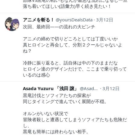
部隊VS黒竜の戦いもなんか最悪な流れになるし一旦
落ち着いてほしい(語彙力)早く続き見たい！
アニメを斬る！
yoursDealsData
3月12日
次回、最終回――の流れの大ピンチ
アニメの締めで切りどころとしては丁度いいか
真ヒロインと再会して、分割２クールじゃないよ
ね？
冷静に振り返ると、話自体は中の下のままだな
ヒロイン達のデザインだけで、ここまで乗り切って
いるのは感心
Asada Yuzuru 「浅田 譲」
AsadaYuzuru
3月12日
黒竜討伐とソフィアたちの探索が
同じタイミングで進んでいく展開が不穏。
オルンがいない状況で
冒険者殺しと遭遇してしまうソフィアたちも危険だ
し、
黒竜も簡単には終わらない相手。