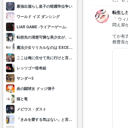
最強出涸らし皇子の暗躍帝位争い
転生し
ワールド イズ ダンシング
「 ウ
悶え扉
LIAR GAME -ライアーゲーム-
てか有
転校先の清楚可憐な美少女が、昔男子と思って一緒に遊んだ幼馴染だった件
務曹長
魔法少女リリカルなのは EXCEEDS Gun Blaze Vengeance
ここは俺に任せて先に行けと言ってから10年がたったら伝説になっていた。
レッツゴー怪奇組
サンダー3
炎の闘球女 ドッジ弾子
猫と竜
メビウス・ダスト
「きみを愛する気はない」と言った次期公爵様がなぜか溺愛してきます