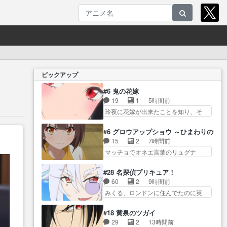
ピックアップ
#6 鬼の花嫁
19
1
5時間前
玲夜に花嫁が出来たことを知り、そ
の花嫁が… 丁寧といえばそうな
んだけど、ざまぁ、が中… 最
#6 グロウアップショウ ～ひまわりのサ
初、にゃん吉が透子のストーカーを
15
2
7時間前
始めた… 高道きもいけどあれ横
マッチョでオネエ言葉のリュグナ
で見せつけられるのは… 玲夜の
ー、じゃな… 山田、相変わらず
前の婚約者鬼山桜子がめっちゃ別嬪
可愛いね叡智で綺麗で可憐… ひ
#28 名探偵プリキュア！
さ… にゃんきちくんのお母さん
まわりサーカスに突然現れた金髪の
60
2
9時間前
が一番かわいいで… 花江さんが
大男少… 伝説の男の登場によっ
みくる、ロンドンに住んでたのに英
中学生ストーカーしてた花江さ
て、山田の輝かしき過… お父さ
語苦手っ… デッチは演出家のよ
ん… 主人公がお願いやイケメン
んの相方登場回、良い回だったな。
うなやつなのかな？裏か… デッ
が主人公にプレゼ… 「お願いが
#18 黄泉のツガイ
諏… 第６話をｄアニメストアで
チ・アゲイン、未来から来たのか
あるときはキスでおねだりする」
29
2
13時間前
視聴しました。視… じゃがいも