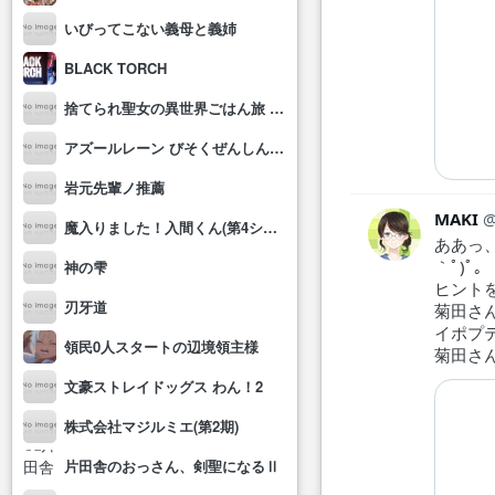
いびってこない義母と義姉
BLACK TORCH
捨てられ聖女の異世界ごはん旅 隠れスキルでキャンピングカーを召喚しました
アズールレーン びそくぜんしんっ！にっ!!
岩元先輩ノ推薦
MAKI
魔入りました！入間くん(第4シリーズ)
ああっ、
｀ﾟ)ﾟ｡
神の雫
ヒント
刃牙道
菊田さ
イポプ
領民0人スタートの辺境領主様
菊田さ
文豪ストレイドッグス わん！2
株式会社マジルミエ(第2期)
片田舎のおっさん、剣聖になるⅡ