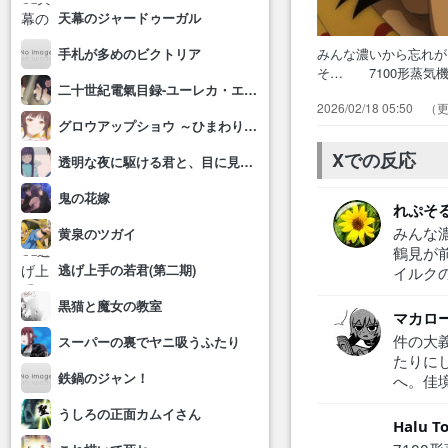
天幕のジャードゥーガル
みんな濃いから忘れ
手札が多めのビクトリア
そ… 7100形蒸気
二十世紀電氣目録-ユーレカ・エヴリカ-
れ… ウィルクの皮
2026/02/18 05:50
めれ… ああっ、遂
グロウアップショウ ～ひまわりのサーカス団～
たらな… 有古のマ
法がアシ…
Xでの反応
透明な夜に駆ける君と、目に見えない恋をした。
鬼の花嫁
れぷそ
みんな
黄泉のツガイ
鶴見が
逃げ上手の若君(第二期)
イルク
黒猫と魔女の教室
マカロ
件の大
スーパーの裏でヤニ吸うふたり
たりに
鉄鍋のジャン！
へ。佳
うしろの正面カムイさん
Halu 