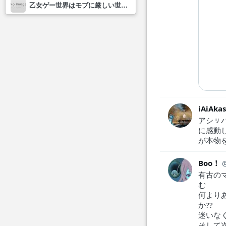
乙女ゲー世界はモブに厳しい世界です2
iAiAk
アシㇼ
に感動
が本物
Boo！
有古の
む
何より
か??
迷いな
そして