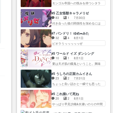
はい… 影森の当主が際限なくツ
ん… 今回からついにくれあが探
モンゴル帝国への恨みを持つシタラ
子へ17年分の誕生日&を未来に…
ガイを増やせるのに… 今回はも
偵事務所の仲間に…
を信じた… 回想が淡々と語られ
「​​13歳の柚子ちゃんへ…もう中学生
うガブちゃんさんの悲鳴にも似た
るのだけどいつの間にか… オゴ
な… 梅原の人が18歳になるまで
#5 乙女怪獣キャラメリゼ
怒… ユルと戦った時から伏線が
タイの妃になってもその心は晴れ
の誕生プレゼン… なよなよした
83
1
7月30日
張られていたのが… しかしアサ
ず、モ… ドレゲネの過去、宝石
男（cv石田彰）梅ちゃんがた…
付き合った後の関係性を深めるには
は、兄様に会いたいbotだと思…
だった彼女が人になり… ドレゲ
ヒロイン… 来夢ちゃんがキング
ツガイには優しい筈のガブちゃん、
ネの過去、、辛かった、、あのジャ
コングなのいい味付けだ… ずっ
アキオの… 色々とひっかけがあ
#7 バンドリ！ ゆめ∞みた
タ… 年上旦那が良い人でも、女
とメスってて何この可愛い生物。ク
って、最終的に嫌な終わ… ゴン
32
4
8月1日
は宝石でただ笑っ… ダイルの儀
ラス… 付き合い始めたら始めた
ゾウが従える大量のツガイに何事か
ビオラうっっっっっぜ
式の神々しさたるや。一気に空
でまた違った悩みが… と一歩ず
と思…
ぇ！！！！！！！！後… あられ
気… ドレネゲの辛い過去には同
つ踏み出す黒絵ちゃん微笑ま新汰
ちゃん、僕っ子になってから取り戻
情の言葉しか…シ… 奥様に悲し
#5 ワールド イズ ダンシング
の… ツインテールが可愛いお茶
し… ビオラが悪魔すぎて気分が
い過去…萌え袖が可愛いね、と
10
1
8月1日
目な妹ちゃんです… しかも過去
悪くなってきたこ… 声優まとめ
思… ドレゲネとシタラ、2人だけ
要は天才肌の餓鬼ということ。興味
も重いんかいかつては自分に自
ました(７話まで)仲町あられ/… ビ
の同盟が結成さ…
を惹かれ… 父の観阿弥と袂を分
信… リップを塗ってらっしゃる
オラの策略がバッチリ嵌って最高
かった？鬼夜叉が田楽の… 猿楽
からかしらお顔が… 黒絵「怪獣
#5 うしろの正面カムイさん
wwwこ… 自信あれば評価なんて
の鬼夜叉と田楽の増次郎。小さない
に憧れるのはいいけど自分自身
23
2
7月31日
気にしないし、充実し… ・バー
ざこ… 着眼点は良くとも、先鋭
が… 素の自分はどちらなのかは
ちょっと良い話かと一瞬でも思った
チャルだけど、みゅーたいぷ初ライ
的すぎるのか。芸能… 鬼夜叉は
まだ不明だが見せ…
私が間違… ろくろ首さんも油舐
ブ… OPこんなんだっけ？と思っ
石也と共に観世座をあとにし、三
めてなかった？白雪碧さ… 今日
たら歌唱シーン… の、らいぶシ
#5 これ描いて死ね
条… 観世座を離れ、三条坊門御
も1日お疲れ様でした～───昨晩～
ーン＿!!­­--­­--­… それだけでええや
20
2
8月1日
所で日々を送る鬼… 「お前(鬼夜
今… 幼女に拾われたお市ちゃん
ん！！しかし、ビオラが仕…
やっぱり早見沙織&水瀬いのりの中間
叉)が凄いのではなく客が凄い…
の恩返し。化け猫… 役にて出演
層は上… あれ光って漫研入るこ
田楽と猿楽の獅子舞勝負。鬼夜叉は
させていただきました。ジョア
とになってたんだっけ… 登場人