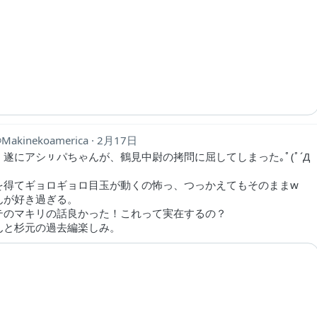
Makinekoamerica
2月17日
遂にアシㇼパちゃんが、鶴見中尉の拷問に屈してしまった｡ﾟ(ﾟ´Д
を得てギョロギョロ目玉が動くの怖っ、つっかえてもそのままw
んが好き過ぎる。
テのマキリの話良かった！これって実在するの？
んと杉元の過去編楽しみ。