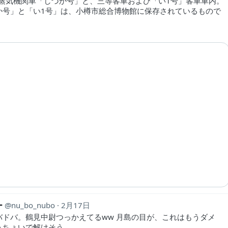
0形蒸気機関車「しづか号」と、三等客車および「い1号」客車車内。
か号」と「い1号」は、小樽市総合博物館に保存されているもので
ー
nu_bo_nubo
2月17日
バドバ。鶴見中尉つっかえてるww 月島の目が、これはもうダメ
うちょいで解けそう。