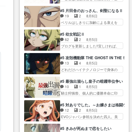
相変わらず顔や体の… 隼人が春
いた江ノ島で、朝日を眺めな…
員いい奴… 過去、あとを託した
… 私、そんなに日頃からガンガ
希の級友を巻き込んだイジりに動
ロックが今、2人にあと… 木下鈴
ン言うてないで… このアニメは
#5 片田舎のおっさん、剣聖になるⅡ
じ… 第５話をU-NEXTで視聴しま
奈（@0suzuna0）が【マリー…
どこに行くのだろう、面白す
19
2
8月6日
した。視聴… ラブコメで天然ジ
村ごと乗っ取られてたら流石に気付
ぎ… 姉のした事はただ単に一族
ベリルはしきりに加齢による衰えを
ゴロというかナチュラルヒ… み
かないか… 《漫画版少し読んだ
を絶滅させただけ…
口にする… 重ねた歳のせいにし
なもと仲良く話す隼人を見てなぜか
ことある》エリックとゴ… ロッ
ていた限界を超えて命の… いい
不安に… 無理なダイエットは禁
#5 幼女戦記Ⅱ
クは敵に容赦無くブスっといくから
んじゃないですか。魔物の群を発見
物だけど、なかなか結… 「これ
62
2
8月5日
気持… 勇者パーティー再結成し
した… アマプラにて視聴終わ
からもお手入れ、がんばりゅ」あり
ブログを更新しました!!宜しければ、
て先にいけで激アツ… 爆縮、幻
り！サーベルボア討伐… を言い
が…
是非… 少しでもマシな負け方を
覚、主人公結構エグいことするよ
訳にしたくないものですねwボア狩
選んだゼートゥーア… ゼートゥ
な… ねぇ猫耳ガール、敵の根城
#5 攻殻機動隊 THE GHOST IN THE SHE
り… 先生としてのベリルが好き
ーアの唯一の手駒が強すぎる笑あ
に乗り込む事を同… 世もや替え
13
4
8月5日
だけど、今回みた… 4人だけでサ
お… 私にとって完全にご褒美回
が利くと復活Pとは？！もう来週…
どれだけハイテクノロジーで身体の
ーベルボアを狩りに行く。野
ゼー様の葉巻シー… やはりター
価値がフ… ジャミングも伏線に
営… ・実家周辺でサーベルボア
ニャが後方指揮だと展開に迫力
なるかと思った回想シー… フチ
が暴れてると聞い… ちょっと年
#5 最強出涸らし皇子の暗躍帝位争い
が… “貧乏籤百連無料ガチャ”100
コマだいぶ理性持ち始めた。この世
齢の事を言いすぎとゆーか言い
10
1
8月5日
連でも1回… 2期入ってから地味
界の… 原作読んだのもう何年も
訳… ベリルの母もやはり只者じ
騎士狩猟祭、個人的に優勝本命に印
だよね。ただでさえ幼女… 「餌
前なのに、覚えてる… コイルの
ゃなかったかベリ…
を付けた… 細かい設定を考える
になってもらわねばならぬ」って言
汚職を突き止めるべくバトーの指
のが面倒な時は古代魔法… エル
葉に… ゼートゥーア左遷によっ
#5 対ありでした。～お嬢さまは格闘ゲ
導… やまとん1号はどこの部分で
ナがチートすぎる笑アルは最初から
て参謀本部の連携が… 緊張感あ
12
2
8月5日
使うのだろう？… 日本とロシア
自分… プラネット・ウィズ展開
る戦闘描写とギャグ今週の『有能
EVOジャパン参戦を決めた四人。美
が絡む政治の話かつ色々な用
アツいな「騎士狩猟… 麦茶どこ
な…
緒の母… この作品に唯一足りな
語… 第５話をprimevideoで視聴
ろかタイトル通り麦茶の出涸らし
いと思ってた(無くて… 見た目は
しまし… 前回同様『イノセン
#5 きみが死ぬまで恋をしたい
ぐ… 第５話をABEMAで視聴しま