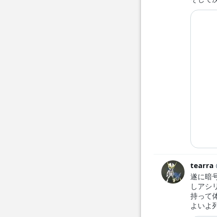
tearra
遂に暗
しアシ
持って
よいよ