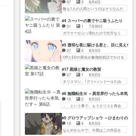
気品溢れてるのに中身は…美緒マ
ス』を含む押井・神山版… 第５
67
3
8月4日
した。視聴に… 復讐に燃える吸
マ… テーマ：格ゲー大会に行く
話「EPISODEラストの母親の気持…
敵も1人の人間というのはそうなんだ
血鬼兄弟の弟ですいいキャラ…
には？感想は、美… 大会を前に
けど状… もう着れないからって
クリスタ皇女が“萌え”なのでこの娘が
格ゲー熱が高まる一方、百合の
どういう意味だろうな… ミミを
皇帝… ウサギ好きそうな王女殿
#4 スーパーの裏でヤニ吸うふたり
本… 東京で開催される格ゲー大
人間に戻して欲しいでも自分達が代
下がかわいい。幼馴… ついに始
31
1
7月30日
会に参加すること… Japanに向け
わ… ご視聴ありがとうございま
まった狩猟祭。エルナの活躍で上
ガラケーがぶっ壊れたので仕方なく
て外泊届にサインをもらっ… 長
した見るたびに切… 誰かと思っ
位…
スマホに… 佐々木さんとは同い
崎から大会のために東京へ!/でも観光
たらちゅー先輩か。しれっと相
年くらいに思ってたけど… やは
よ… 旅の支度全部やってくれる
#5 透明な夜に駆ける君と、目に見えない
方… 第５話感想：コ□した相手に
り出オチ感が否めず、エピソードの
先輩、なんだかん… 第５話をｄ
27
3
8月3日
も家族や…､戦… つらい回だ……
打率… 田山さんが佐々木さんに
アニメストアで視聴しました。視…
OPとEDの変化が象徴的前話でかける
つらすぎる……。エスタ先輩…
沼っていく…こんな… 佐々木さ
には… 小春の透明なモヤのかか
今週のシーナとミミも可愛かった2人
ん、腕フェチなんですね笑最近ま
った世界。どんな女… そうか、
の関係… 確かに相手にも家族や
#17 黒猫と魔女の教室
じ… 佐々木がガラケーからスマ
こんな風に見えてるのかぁ。かけ
大切な人はいるけど、… 白シャ
27
1
8月2日
ホに変えるって、… もうドラマ
る… 完全な両片思いになりまし
ツが作業着みたいなもんなんですか
タリスマン、｢グリ○ィンドール!!｣み
版孤独のグルメファンコンテン
たねぇ…OPとE… 余計な物は描
ね…
た… 最初の障害ゴーレムを全員
ツ… 「お腹冷えちゃわない？
かず白く靄がかった小春ちゃ
で力を合わせて倒… アリアはホ
佐々木さんの優しさ… 先行で見
#6 無職転生Ⅲ ～異世界行ったら本気だ
ん… 光も感じない完全な盲目な
ントスピカが大好きだよね。ツ
た時より2人のやり取りに癒しを
15
2
8月3日
んやね…おめかし… 母役に能登
ン… 一等級ポテンシャルのアリ
感… ABEMA版の7〜8話佐々木が
」、という事で、もうエリスと再会
さんって禁じ手使ってきたー！
アちゃん可愛くて… そういや、
実年齢以上…
か？っと… サラの再登場によっ
E… 今回は小春視点も描かれてい
アリアは能力は最上級のくせに、
てルーデウスの成長が確… 人間
て良かった本当… 股に海豚を挟
#5 グロウアップショウ ～ひまわりのサ
… とうとうアリアと直接競う場
関係の清算が粛々と進められている
み水上バスでの会話を反芻…
15
4
8月3日
がきたこれまで… 毎度ながらの
サラ… サラとの関係に対して完
恋… OPEDとも無人バージョンか
なんやかんやで、今期はこの作品を
スピカの顔面芸推しのハナち
全に「昔の女」とし… ルーシー
ら主人公２人…
一番推し… 時給50円じゃ借金は
ゃ… クソレビュータリスマン趣