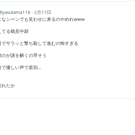
yasutama118
2月17日
スなシーンでも笑わせに来るのやめれwww
えてる鶴見中尉
目でサラッと撃ち殺して進むの怖すぎる
尉のが謎を解くの早そう
目で優しい声で差別…
疲れたか