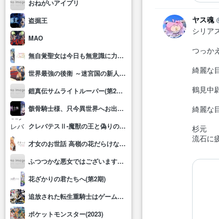
おねがいアイプリ
ヤス魂
盗掘王
シリア
MAO
つっか
無自覚聖女は今日も無意識に力を垂れ流す
綺麗な
世界最強の後衛 ～迷宮国の新人探索者～
鶴見中
鎧真伝サムライトルーパー(第2クール)
骸骨騎士様、只今異世界へお出掛け中Ⅱ
綺麗な
クレバテスⅡ-魔獣の王と偽りの勇者伝承-
杉元
流石に
才女のお世話 高嶺の花だらけな名門校で、学院一のお嬢様(生活能力皆無)を陰ながらお世話することになりました
ふつつかな悪女ではございますが～雛宮蝶鼠とりかえ伝～
花ざかりの君たちへ(第2期)
追放された転生重騎士はゲーム知識で無双する
ポケットモンスター(2023)