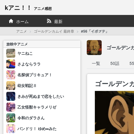
kアニ！！
アニメ感想
ホーム
最新
アニメ
ゴールデンカムイ 最終章
#56「イポㇷ゚テ」
放映中アニメ
ゴールデンカ
ヤニねこ
一覧
50話
5
さよならララ
名探偵プリキュア！
ゴールデンカ
幼女戦記Ⅱ
きみが死ぬまで恋をしたい
乙女怪獣キャラメリゼ
令和のダラさん
バンドリ！ ゆめ∞みた