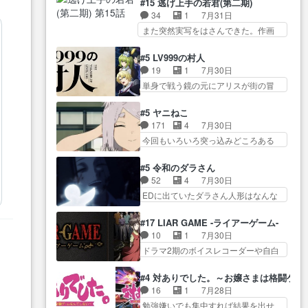
猫の動き… 登場人物の我が強
#15 逃げ上手の若君(第二期)
ン… トイ・ストーリーみたいな
物が増えてわいわいしたところが好
い。新しい獅子舞に拘って… 第
34
1
7月31日
始まり。流石に除… 猫相手にな
き… 初コミティアで２０冊刷り
５話をprimevideoで視聴しまし…
また突然実写をはさんできた。作画
んでそんなに…と思ったらそう
は妥当だよね。俺… 藤森さんの
リソース… やるべきことが逃げ
い… いつもと違って少し良い話
ママ向けの漫画で、また涙腺
る事と分かると水を得た… 30歳
化け猫は油が好物… 今回はあか
#5 LV999の村人
が⋯… 〜漫画に「想い」をこめ
まで童貞だと魔法使いになれるとい
やし1体のみで15分。金持ちの…
19
1
7月30日
よう｣娘に漫画であ… 何回この作
う… こっちの諏訪の三大将もま
今更だけど霊が性行為で祓えること
単身で戦う鏡の元にアリスが街の冒
品に泣かされるのだろう。光が
たクセが強いw色… 頼重が完全に
は何とな…
険者率い… 鏡浩二はゲーム世界
藤… ホテル泊まってコミティア
ブレーンだよね毎回敵キャラ
に飲み込まれた転生者と… みん
っていいなあ。同… コミティア
#5 ヤニねこ
が… 弧次郎「欲を我慢して強く
なががんばってくれたアリスの父ち
参加のしおりを徹夜で作る先生
171
4
7月30日
なれるなら大飯食… 変化球な演
ゃん… 成長限界が999である村人
(… お母さん、娘にあんな漫画描
今回もいろいろ突っ込みどころある
出も交えながらの状況説明が本
と定めた上位存… 大規模バトル
かれたら泣いち…
回だった… ヤクのクワガタ取り
当… LOで参加させていただきま
シーンなのに会話してばっか
の話が尋常じゃない雰囲… 妹子
した！最終的に… この高らかな
#5 令和のダラさん
り… やっぱり勇者より強かった
ちゃんの恋愛話をしたり、タバコを
DT宣言、合田一人に通じるも…
52
4
7月30日
か笑統率力LV9… 普通の人間の親
生産… ここうっすら思ったこと
この作品は近年稀に見るおっさんキ
EDに出ていたダラさん人形はなんな
子やーん総務課長と娘の女子…
ズバリ言ってくれて… おかし
ャラの充…
んだと… 『ダラさんと呼ぶ者が
これがこの世界の仕組みか‥Lv200帯
い、さわやかだ 世話好きの陰に支
生まれた日』をダラさ… 陰惨な
の… そのために役割を超越する
#17 LIAR GAME -ライアーゲーム-
配… ヤクねこのクワガタ取りの
過去がきっちり現代に継承されてい
者の出現させるた… アリスのお
10
1
7月30日
話見て切なくなっ… 普段は選別
る… ダラさんと姉弟の母との出
陰で他の勇者達も共闘してくれ魔…
ドラマ2期のボイスレコーダーや自白
された4～600レスを2,30… 隠し
会いの話やはりダ… ダラさんの
ゲーム… ヨコヤは人間の弱い所
方が密売人のそれww唐突な作画力の
過去話も佳境…げに恐ろしいは
をつくのが抜群に上手… 昼の国
正… なんか今日はかなり一瞬で
#4 対ありでした。～お嬢さまは格闘ゲ
人… 第５話感想：２人の過剰な
の奴らも馬鹿が多いが、夜の国も同
終わっちまったっ… 先週と比べ
16
1
7月28日
貢ぎ物?の礼とし… 第５話感想：
じ… ご視聴ありがとうございま
てまだまともに見えた。4話は過…
勉強嫌いでも集中すれば結果を出せ
姉のお誕生会にダラさんを招