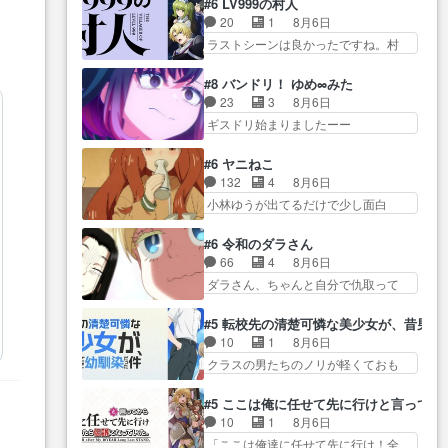
ダムに来た黒絵た… ライリーが
#6 LV999の村人
前半の霊カモみたいになってるよねw
えた最初の一冊お客にプロポー
好きだったクズ男ハルゴンが懲
20
1
8月6日
ジェッ… 今回はいつもと違って
ズ… 遅れて5話，コミティア前哨
ら… メイクでちょっと勇気出て
ラストシーンは良かったですね。村
霊が大人しいなと思っ… 最後に
戦ですが，ここ… 「同情は創作
る黒絵ちゃん可愛…
人が故に… 村人のレベル上げは
カムイさんを怪異と見間違え叫んで
の敵」いい言葉だ。でも応援
鬼モードフィンガーシリ… アリ
お… 交通系悪霊除霊ツアー編！
#8 バンドリ！ ゆめ∞みた
す… 東京で開かれる即売会に行
スと10年後に結婚の約束をした鏡ず
どっちが悪かよく… よく見ない
23
3
8月6日
って自分たちの本… 一冊売る事
っ… カジノスタッフ募集するも
と気付けない2つのエピソードに…
ギスドリ始まりましたーー
の苦労と喜びを知る手島先生が
集まらない更に追… 王命でクル
ー！！！！ユノ、… 都子さんが
ず… 10年でえらい老けはったね
ルの監視をすることになったデ
めっちゃ情緒不安定になってて
ー編集さん。同… 自分の妄想を
#6 ヤニねこ
ビ… 最強の村人・鏡との出会い
怖… 超回復を見守っていかない
買ってくれる人がいるという
132
4
8月6日
で少しは変わった… やはり何か
と、ですね！！み… 開幕聞き取
も… 初めて自分の漫画が売れた
小林ゆうが出てるだけで少し面白
悲しい過去がありそうな。鏡の
りスタッフに定治いなかった？
時の感動、懐かし…
い。なお内… 達郎が獣人に
も… パルナの魔族への恨みは根
ま… ののちゃんのお手当てはお
◯◯◯される強制百合を期待
深そうやね姫を舐… 新キャラが
#6 令和のダラさん
節介だったりする… ビオラの立
し… ヒグマドンってなんな
登場早々変態扱いされてる件。
66
4
8月6日
ち回り害悪すぎるお近づきの印
ん！？人見知りっぽい… なんな
タ… まだまだお元気そうなお声
ダラさん、ちゃんと自分で仇取って
が… ・律っちゃん明るくなった
ら下ネタ0じゃなかったかこんな回
で……不意打ち過…
たんだね… ワイが必死でケロロ
ね♪・メンバーの… 一難去ってま
が… 他のエピソードに対してマ
じゃないのよケロロじゃ… ロボ
た一難、律がビオラの呪縛か
#5 転校先の清楚可憐な美少女が、昔男
イルドな回だった… 今回はだい
ットに憧れてビーム撃ちたいと…そ
ら… 「私はあなたが嫌いなんで
10
1
8月6日
ぶある程度抑えてる？w感じな
うい… 余りにも凄惨なダラさん
す」「バンドやめ… 何が起きて
クラスの男たちのノリが軽くておも
気… アルねこ、そうはならんや
の過去ダラさんの６… 過去編は
いるのか！？次週、みゅーたいぷ…
ろい春希… 沙紀は隼人への片思
ろ映画のワンシー… さっきまで
これで一区切りかなギャグも面白
いを拗らせているタイプ… みな
生きていたゴキブリ死んでる
#5 ここは俺に任せて先に行けと言ってか
い… ガンガガン♪薫がなんかしっ
もちゃんが透けブラしててびっくり
GP… アルねこ危険ですよね。健
10
1
8月6日
かり歌ってロマ… 姉巫女の誤
して… レベルのキャラが登場。
康的な面で··江… 酔い潰れ行き着
「ここは俺達に任せて先に行け！全
算、クソみたいな嫉妬の末路よ。