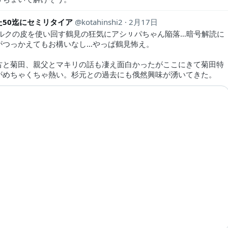
た50迄にセミリタイア
kotahinshi2
2月17日
ィルクの皮を使い回す鶴見の狂気にアシㇼパちゃん陥落…暗号解読に
がつっかえてもお構いなし…やっぱ鶴見怖え。
古と菊田、親父とマキリの話も凄え面白かったがここにきて菊田特
がめちゃくちゃ熱い。杉元との過去にも俄然興味が湧いてきた。