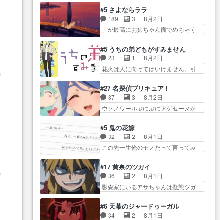
にデレるルディが完全に親バカで
減らない(^_^;サ… 葵ちゃん可愛
味ダダ漏れで好き… 期末試験が
#5 さよならララ
微… サラとは会ってほしいちゃ
すぎるな楠木ともりちゃんの
始まろうとしておりスピカは対
189
3
8月2日
んとした別れ方し… サラは未練0
ね… デフォルメされた表情が特
策… 能力鑑定胸像タリスマン氏
」が最高にお姉ちゃん面でめちゃく
だと言っていたけど人の気持
に多かったのが印… 葵＆茜の回
容姿も評価してし…
ちゃかわ… さすがに割れた窓ガ
ち… 実は結構好きなキャラモヤ
も良きでした。あの証拠写真、
ラスの弁償は求められた… 逡巡
モヤする別れ方だ… 役で出演さ
#5 うちの弟どもがすみません
ひ… 互いが互いのことを想って
を振り切ってみんなに謝ったララの
せていただきました！よろしく
23
1
8月2日
いるのにすれ違っ… 第５話をｄ
思い… 仕事に馴染めない辺り観
お… 毎クールメインヒロインを
花火は人に向けてはいけません。引
アニメストアで視聴しました。
ていて苦しいところ… ララちゃ
好きになっちゃう…
きこもり… 糸はまだ柊の顔も見
視… 葵ちゃんに〝瑞佳ちゃんと
んの事情はもう少し皆に話して良
たことなかったっけ！1… ってお
練習したい〟と言… 本当この作
#27 名探偵プリキュア！
い… ララと茉里とで初のアルバ
名前を見たんだけどあの中村大樹さ
品は「キャラ」を活かすのがう
87
3
8月2日
イト。七転八倒し… 労働するプ
ん… 糸ちゃんカッケー、色んな
ま… みずかちゃんの介入で双子
ウソノワールぷにぷにアゲセーヌか
リンセスえらい。プリンセスの
意味でwゲームが… 姉から性的興
の仲にヒビが………
わよ!!… 順当にマコトジュエルの
精… アンデケン行ってケーキ食
奮覚えてないよね？なんて言
争奪戦をやったと。… 記憶を取
べて、帰りにカメ… ララが働く
#5 鬼の花嫁
わ… テーマ：引きこもりの理由
り戻し正式に探偵事務所で働き始
事でのてんやわんや。働いて大
32
2
8月1日
感想は、久しぶり… 元ゲーマー
め… ポワロ、元ネタを解説して
変… 地道に働き人と関わる日々
この先一生俺のモノだって言ってみ
なので、はちゃめちゃ楽しく作
原作に誘導するの… くれあさん
の中に愛を見いだ…
たい笑他… 1歳からの誕生日プレ
業… 糸ちゃんと源くんの距離感
の探偵としての初事件にしてち
ゼント………とは思っ… 玲夜さ
おかしいね(*´… 糸と源ははよ好
#17 黄泉のツガイ
ょ… ・急にクイズ番組が始まっ
ん柚子に18年分の誕生日プレゼン
きおうとると言わんかい！引…
36
2
8月1日
たw・妖精ウソノ… るるかの助手
ト… 柚子は鬼龍院家から初めて
ショウくんと対等に話すためにゲー
影森家にいるアサちゃんは擬態ツガ
だった？今回が初めての探偵
学校に通う事にな… プレゼント
ムをする…
イだった… アサが置かれた立場
活… 探偵じゃなかったの！？ク
攻撃ヤバすぎるwwwヴァイオ
や気持ちを汲んで熱くな… 屋敷
レアさん探偵すぎ… 突然のポア
#6 天幕のジャードゥーガル
レ… 玲夜さまサプライズの、こ
にアサはいなかった逆にガブちゃん
ロクイズは草なんよ。んで、あ
34
2
8月1日
れまでの柚子ちゃ… 玲夜から柚