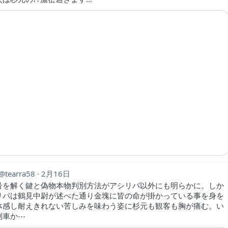
tearra58
2月16日
号を解く鍵と偽物本物判別方法がアシリパ以外にも明らかに。しか
リパは鶴見中尉が述べた通り金塊に皆の命が掛かっている事を身を
体感し耐えきれない苦しみを味わう姿に杉元も観客も胸が痛む。い
列車か⋯