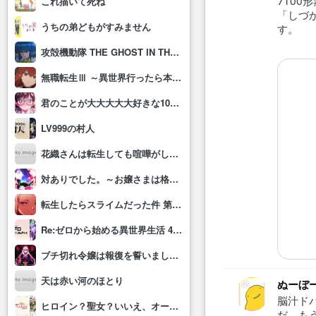
710
これ描いて死ね
「しづ
うちの弟どもがすみません
す。
攻殻機動隊 THE GHOST IN THE SHELL
無職転生Ⅲ ～異世界行ったら本気だす～
君のことが大大大大大好きな100人の彼女(第3期)
LV999の村人
花織さんは転生しても喧嘩がしたい
対ありでした。～お嬢さまは格闘ゲームなんてしない～
転生したらスライムだった件 第4期
Re:ゼロから始める異世界生活 4th season
ブチ切れ令嬢は報復を誓いました。 ～魔導書の力で祖国を叩き潰します～
天は赤い河のほとり
ぬーぼ
脳汁ド
ヒロイン？聖女？いいえ、オールワークスメイドです(誇)！
だ。も