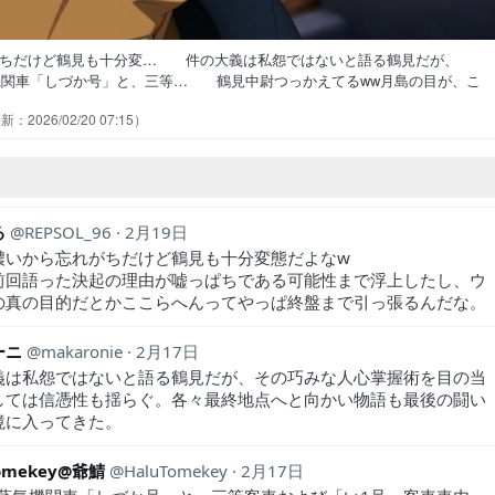
がちだけど鶴見も十分変… 件の大義は私怨ではないと語る鶴見だが、
機関車「しづか号」と、三等… 鶴見中尉つっかえてるww月島の目が、こ
を使い回す鶴見の狂気にアシㇼ… シリアスなシーンでも笑わせに来るの
2026/02/20 07:15
にアシㇼパちゃんが、鶴見中尉の… アシㇼパと杉元が一緒にいる安心感
キリに涙腺が緩み、菊田という男に… 遂に暗号を解く鍵と偽物本物判別
る
REPSOL_96
2月19日
濃いから忘れがちだけど鶴見も十分変態だよなw
前回語った決起の理由が嘘っぱちである可能性まで浮上したし、ウ
の真の目的だとかここらへんってやっぱ終盤まで引っ張るんだな。
ーニ
makaronie
2月17日
義は私怨ではないと語る鶴見だが、その巧みな人心掌握術を目の当
しては信憑性も揺らぐ。各々最終地点へと向かい物語も最後の闘い
境に入ってきた。
Tomekey@爺鯖
HaluTomekey
2月17日