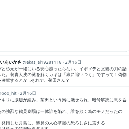
asいあいかさ
akas_ai19281118
2月16日
パと杉元が一緒にいる安心感ったらない。イポㇷ゚テと父親の刀の話
した。刺青人皮の謎を解くカギは「狼に追いつく」ですって！偽物
を凌駕するとか…それで、菊田さん？
boo_hit
2月16日
マキリに涙腺が緩み、菊田という男に魅せられ、暗号解読に息を呑
あの強烈な鶴見劇場は一体誰を陥れ、誰を欺く為のモノだったの
く発砲した月島に、鶴見の人心掌握の恐ろしさに震える
次は杉元の??濃密過ぎます…