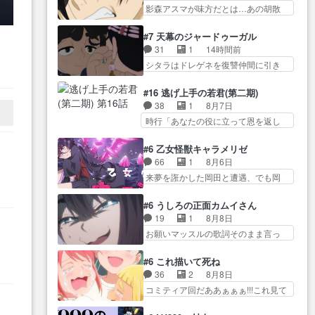
な？ウ… 何か事情がある、理由
… 透子とにゃん吉の馴れ初めを
影森アスマが味方だとは…あの胡散
しか食べられない貧乏サーカス
がある事をエクレール… デッチ
見れて良かった…
臭さにす… アバンはミネナギサ
の… アバンでまた青い公衆電話
アゲイン初登場。ニジーとちょっと
アサ脱出時の話しか下界… やは
が出てきた。みず… おはようご
#7 天幕のジャードゥーガル
キ… 遂に探偵事務所に外国人の
りアスマ(石田彰キャラ)は裏切り者
ざいます！瑞佳の正体が明かさ
31
1
14時間前
お客様?アゲセー… でっち上げ
た… 原作を読むの我慢していて
れ… 朝も昼もおやつもじゃがい
や
シタラはドレゲネを復讐仲間に引き
Approach。帆羽さんを正… どん
よかっただって顔… どんどん増
も尽くしの『ひま…
っ
ずり込む… トルイ家と、大カア
な作品にも言える事で、「悪役」も
えるツガイツガイよりも腹黒い
ンを支えるチャガタイ家… トル
方
「役… 怪盗団ファントムの漫才
#16 逃げ上手の若君(第二期)
人… 夜桜は「顔で損してる」っ
イに功績を挙げさせて政権と軍のバ
に大笑いしたw一度… 「男性の欺
38
1
8月7日
て言うけど、声で… おかしいな
ラン… 覇道のトルイと王道のオ
瞞、悪意」が女性に向かい悪さを…
時行「あなたの役に立って恩を返し
石田が実はいい人っぽい？まだ
ゴタイって感じかな… 賢い人物
たい」頼… 元々1期からそうだっ
分… 人を信用出来ないましては
の行動は想定した目的達成のため
ただろと言われると返… このア
アサちゃん目的で… "顔で損して
#6 乙女怪獣キャラメリゼ
の… シタラとボラクチンの考え
ニメの演出、同じCloverWor… 貞
る"企み顔て何…wアスマさん…
66
1
8月6日
が初めてシンクロ… ドレゲネの
宗の思考を読み切れなかったのは、
顔で損してるアスマさんついでに声
来夢を誑かした岡田と遭遇、でも岡
テントを後にするシタラの背後
経験の… 信濃仮面いったい誰な
でも損し…
田は気付… 自分も相手の容姿し
を… 「表裏一体のモンゴル政
んだ！役に立ちたいで… 人形だ
か見てなかったと気付き… みん
治」国家の表舞台に… 前回のシ
#6 うしろの正面カムイさん
ったり将棋だったり、諏訪神党の三
なからのメイク道具が、らいりーさ
タラと対比したおおらかな笑顔が
19
1
8月8日
大… ・これ罠じゃないの？・砦
んを… らいりーの影響で理想に
印… 戦争よりも経済の領域をそ
お願いマッスルの歌詞そのまま言っ
を捨てるって同盟… 合戦におけ
向けて努力する黒絵… コングと
の視野に入れてい…
てて草今… 今日も1日お疲れ様で
る伝令の意味。特に諏訪の地は
ゴ〇ラの怪獣大決戦!?w黒絵の
した～バタバタしてて… 霊を大
山… 薄々思ってたけど実写パー
#6 これ描いて死ね
友… らいりーが己のルッキズム
量に成仏させた ジェットババアの
トに対する熱意が… 亜也子ちゃ
36
2
8月8日
と相対する話とし… らいりーさ
亜… 1日で6人は流石絶倫カムイ
ん面白い親父さんが無事で良かっ…
コミティア回だああぁぁぁ!!!これ見て
んが容姿の美醜でしか人を見な
婆もしっかり抱… 今回は交通悪
た… 妻と子へのアニメ布教全員
い… 校外学習で奥多摩の小河内
霊の除霊ツアー。Aパはいつも…
が同人誌即売会の… 買ってもら