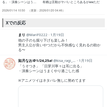
る」・演奏シーンはう… 有栖は言動がヤバいところあるがwwただ
み… あと歌手目指してるのに路上ライブやれと言… 主人公にいら
2026/01/14 10:50
2026/01/20 04:46
いらしないアニメはストレスな… OPもEDもどっちも神だけど特に
EDが好… これもう作画監督じゃないだろ….アバンか… めっちゃ
急いてるな。そこそこ面白いんだけ… 原作普通の色じゃん？？？ネタ
Xでの反応
バレですけど… やっぱ俺は山吹が大好きだわラブコメの主人…
まり
MariF0222
1月19日
他の子のも掘り下げも楽しみ！
男主人公が良いやつだから不快感なく見れるの助か
る〜
如月なお＠1/24,25a!
kisa_ragi_nao
1月19日
「うそつき」 「日芽川寧々は耳に出る」
・演奏シーンはうまくやり過ごした感
※アニメツイはネタバレ無しに努めてます