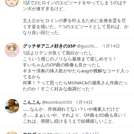
1話で2ヒロインのエピソードをやってしまうのはテ
ンポが速すぎるけど、
主人公がヒロインの夢を叶えるために全身全霊を尽
くす姿を描いた、1つのエピソードとして見れば、か
なり良い回だった。
グッチ＠アニメ好きの35P
gucchi_hidamari
1月14日
1話よりテンポ良くて面白かったし
こういう感じのノリなら最後まで楽しめそう！
すいちゃんのOP曲の映像も良かったし
ギター演奏の挿入歌がやたらaugや難解なコード入っ
てるから
何事！？って思ったらMONACAの瀬尾さん作曲だっ
たのか！すごく好みな曲調だった！
こんこん
konnkonn50
1月14日
……なんか、作画崩れてない？いや俺素人だけど
さ……まぁいいや。それより、OP曲もED曲も良い！
これは、視聴し続けるうえで結構嬉しいこと。