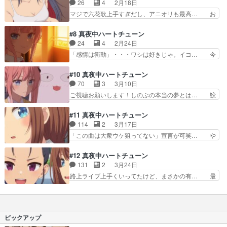
ベッド下にwwブロックなぜそうな… 体育祭の打
26
4
2月18日
ゃんとブッキーのファイン… これは面白い
ち上げ会。余興のはずのジェンガ… まとスレ2期
マジで六花歌上手すぎだし、アニオリも最高… お
ぞ！！！告白代行をやり遂げて…
EDの花澤さんが歌ってるCi… 3話見た時点でヒロ
熱いのでお気をつけて/20点は誤差のう… アポロ
インが一人残っていたか… みんなの私服可愛す
探しが本格的なのと、ヒロインたちが… ストーリ
#8 真夜中ハートチューン
ぎ！！！！檸檬ちゃん、… 檸檬先生の家で打ち上
ーは面白いし、山吹がカラオケで言… 六花の抱え
24
4
2月24日
げ。ケーキ食べてジェ… てかジェンガであの形作
る問題に真摯に応える山吹が格好… 有栖も相当し
「感情は衝動」・・・ワシは好きじゃ。イコ… 今
るのって現実で可能…
つこいw六花とカラオケ対決！… 誰がアポロか問
期で一番好きそれぞれのキャラが立ってて…
題はまあいいとして5人だけ… 六花、寧々、イ
『MFゴースト』第32話『勇者パーティー… イ
#10 真夜中ハートチューン
コ、しのぶ、4人とも可愛す… 『MFゴースト』第
コ、山吹の浮気相手の役とはいえ山吹に対… 寧々
70
3
3月10日
31話『勇者パーティー… 「お熱いのでお気をつ
の主役回だけど、イコの存在も大きかっ… 寧々の
ご視聴お願いします！しのぶの本当の夢とは… 鮫
けて」 「２０点は…
演技に磨きをかけるためにあえてイコ… 本当に面
島の恋愛相談に爆笑しました檸檬ちゃんが… 勉強
白いし、萌えるあと4〜5話で終わ… 寧々の｢もう
会という名の放課後デート夢に近づきた… アフレ
#11 真夜中ハートチューン
顔もみたくない消えて｣目のハ… 浮気相手のイコ
ココメントがアップされました引き続… このモブ
114
2
3月17日
もかわいい！！！素直になる… 寧々は意外とポン
娘達はホントに原作でもこの顔なの… 短い尺でし
「この曲は大衆ウケ狙ってない」宣言が可笑… や
コツだけど素直で可愛いな…
っかり存在感を示すレモンちゃん… 怪しい作画に
や淡白な展開だったけど、歌が良かったの… イコ
改善は見られず。某飯アニメと… イコちゃんを発
がサボテン探してるオフのセリフ面白い…
#12 真夜中ハートチューン
端とした名前呼びムーヴが楽… しのぶと山吹の相
「celestial」音楽を楽しんでる姿… 三日月の夜に
131
2
3月24日
合傘まで導入されていよう… 後半に山吹がイコ達
告白する六花ちゃんの想いと山… 本編23分40秒
路上ライブ上手くいってたけど、まさかの有… 最
に対し名前呼びをするよ…
六花さんの一挙手一投足全… 「少し目を離した隙
終回!!凄い良かったですね!!近くで新… 本当に楽し
に」パキラの花言葉「勝… 「少し目を離した隙
ませていただきました！！マヨチ… 六花の演奏が
に」「ＳＥＣＲＥＴＴＲ… アイコは六花の才能を
良いところでまさかの出来事に… セレスティアル
誰よりも信じていて、… 今回はまた六花がメイン
を挑発する山吹くんとアイコ… 2期へとそのまま
ピックアップ
だけど遂に野外でオ…
繋がりそうな終わり方なの… 好きな歌手のライブ