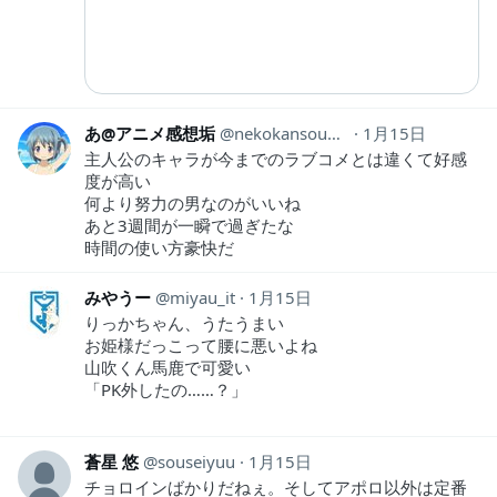
あ@アニメ感想垢
nekokansouyox
1月15日
主人公のキャラが今までのラブコメとは違くて好感
度が高い
何より努力の男なのがいいね
あと3週間が一瞬で過ぎたな
時間の使い方豪快だ
みやうー
miyau_it
1月15日
りっかちゃん、うたうまい
お姫様だっこって腰に悪いよね
山吹くん馬鹿で可愛い
「PK外したの……？」
蒼星 悠
souseiyuu
1月15日
チョロインばかりだねぇ。そしてアポロ以外は定番