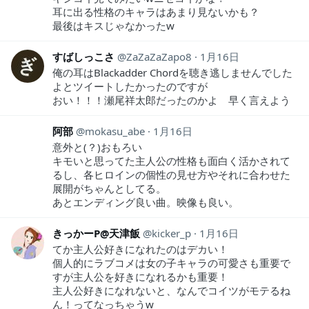
耳に出る性格のキャラはあまり見ないかも？
最後はキスじゃなかったw
すばしっこさ
ZaZaZaZapo8
1月16日
俺の耳はBlackadder Chordを聴き逃しませんでした
よとツイートしたかったのですが
おい！！！瀬尾祥太郎だったのかよ 早く言えよう
阿部
mokasu_abe
1月16日
意外と(？)おもろい
キモいと思ってた主人公の性格も面白く活かされて
るし、各ヒロインの個性の見せ方やそれに合わせた
展開がちゃんとしてる。
あとエンディング良い曲。映像も良い。
きっかーP@天津飯
kicker_p
1月16日
てか主人公好きになれたのはデカい！
個人的にラブコメは女の子キャラの可愛さも重要で
すが主人公を好きになれるかも重要！
主人公好きになれないと、なんでコイツがモテるね
ん！ってなっちゃうw