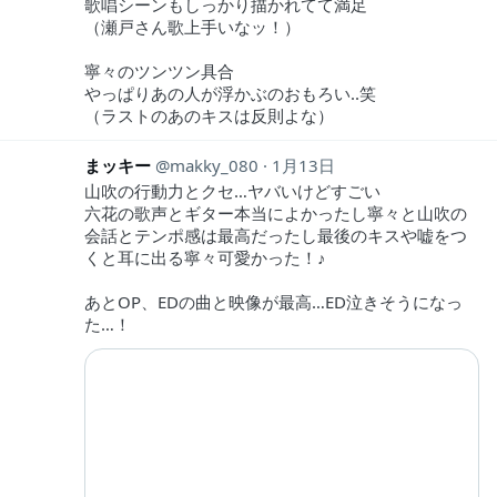
歌唱シーンもしっかり描かれてて満足
（瀬戸さん歌上手いなッ！）
寧々のツンツン具合
やっぱりあの人が浮かぶのおもろい‥笑
（ラストのあのキスは反則よな）
まッキー
makky_080
1月13日
山吹の行動力とクセ…ヤバいけどすごい
六花の歌声とギター本当によかったし寧々と山吹の
会話とテンポ感は最高だったし最後のキスや嘘をつ
くと耳に出る寧々可愛かった！♪
あとOP、EDの曲と映像が最高…ED泣きそうになっ
た…！