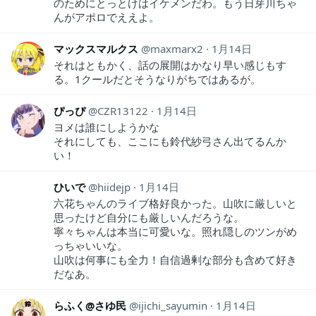
のためにとっとけはイケメンだわ。もう日芽川ちゃ
んがアポロでええよ。
マックスマルクス
maxmarx2
1月14日
それはともかく、話の展開はかなり早い感じもす
る。1クールだとそうなりがちではあるが。
ぴっぴ
CZR13122
1月14日
ヨメは誰にしようかな
それにしても、ここにも鈴代紗弓さん出てるんか
い！
ひいで
hiidejp
1月14日
六花ちゃんのライブ格好良かった。山吹に厳しいと
思ったけど自分にも厳しいんだろうな。
寧々ちゃんは本当に可愛いな。照れ隠しのツンがめ
っちゃいいな。
山吹は何事にも全力！自信過剰な部分も含めて好き
だなあ。
らふく@さゆ民
ijichi_sayumin
1月14日