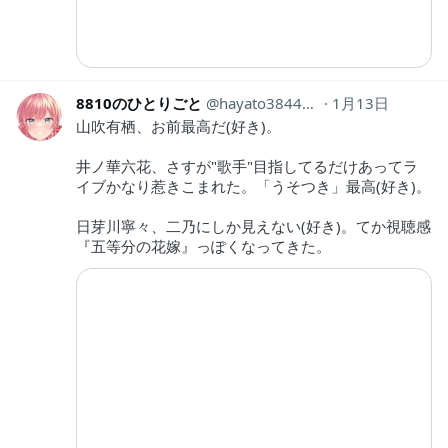
8810のひとりごと
hayato38441263
1月13日
山吹有栖、お前最高だ(好き)。
井ノ華六花、さすが"歌手"目指してるだけあってラ
イブかなり惹きこまれた。「うそつき」最高(好き)。
日芽川寧々、二乃にしか見えない(好き)。てか視聴感
『五等分の花嫁』っぽくなってきた。