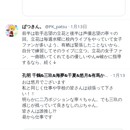
ぱつきん。
PK_patsu
1月13日
前半は歌手志望の立花と後半は声優志望の寧々の
回。立花は毎週水曜に校内ライブをやっていて女子
ファンが多いよう。有栖は緊張したことないから、
自分で練習してそのライブに立つ。立花の女子ファ
ン、一曲聴いてくれてるの優しいやんw確かに指導
するなら、続く↓
孔明 千鶴&三玖&海夢&千夏&悠月&有馬かな推しの子トライアングル Next
1月13日
おは悠月でございます
私と同じく仕事や学校の皆さんは頑張って下さ
い！！
明らかに二乃ポジションな寧々ちゃん。でも三玖の
感じが残っていて良きなしのぶちゃん。
皆さんは誰推し⁇
昼から仕事です