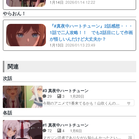
1月14日
2026/01/14 12:22
やらおん！
『#真夜中ハートチューン』2話感想・・・
1話で二人攻略！！ でも2話目にして作画
が怪しいんだけど大丈夫か？
1月13日
2026/01/13 23:49
関連
次話
#3 真夜中ハートチューン
29
3
1月20日
今期のアニメで1番来てるかも！山吹くんの… サ
バサバした主人公の性格が、いいテンポに… 寧々
各話
ちゃんの探偵ごっこ楽しいw山吹の秘密… 個人的
な体感の話ですけどヒロインとモブ女… 事実確認
#1 真夜中ハートチューン
完了致しました。週間少年ジャンプ… んー(;＞_
72
4
1月6日
＜;)個人的には…痒い所に手… 五等分でないだけ
の良くある展開。前回も呟… Vtuberに男の影が見
マガジン読者でありながら知らんかったとい… 設