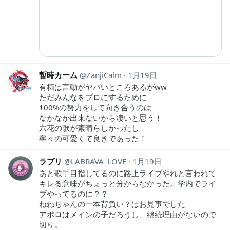
暫時カーム
ZanjiCalm
1月19日
有栖は言動がヤバいところあるがww
ただみんなをプロにするために
100%の努力をして向き合うのは
なかなか出来ないから凄いと思う！
六花の歌が素晴らしかったし
寧々の可愛くて良きであった！
ラブリ
LABRAVA_LOVE
1月19日
あと歌手目指してるのに路上ライブやれと言われて
キレる意味がちょっと分からなかった。学内でライ
ブやってるのに？？
ねねちゃんの一本背負い？はお見事でした
アポロはメインの子だろうし、継続理由がないので
切り。