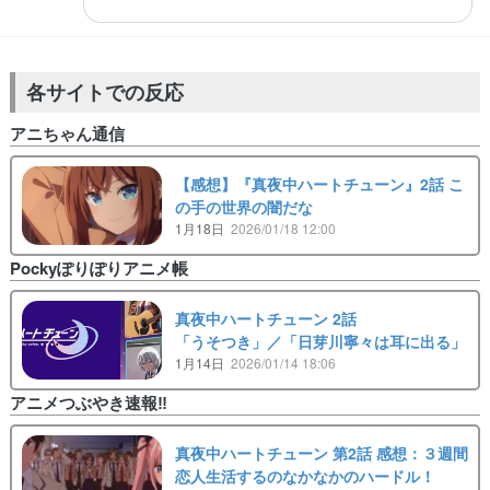
各サイトでの反応
アニちゃん通信
【感想】『真夜中ハートチューン』2話 こ
の手の世界の闇だな
1月18日
2026/01/18 12:00
Pockyぽりぽりアニメ帳
真夜中ハートチューン 2話
「うそつき」／「日芽川寧々は耳に出る」
1月14日
2026/01/14 18:06
アニメつぶやき速報‼︎
真夜中ハートチューン 第2話 感想：３週間
恋人生活するのなかなかのハードル！