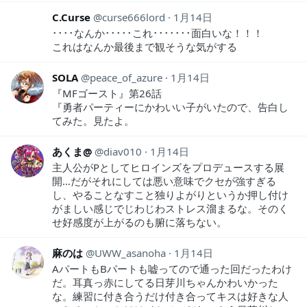
C.Curse
curse666lord
1月14日
････なんか･････これ･･･････面白いな！！！
これはなんか最後まで観そうな気がする
SOLA
peace_of_azure
1月14日
『MFゴースト』第26話
『勇者パーティーにかわいい子がいたので、告白し
てみた。見たよ。
あくま@
diav010
1月14日
主人公がPとしてヒロインズをプロデュースする展
開…だがそれにしては悪い意味でクセが強すぎる
し、やることなすこと独りよがりというか押し付け
がましい感じでじわじわストレス溜まるな。そのく
せ好感度が上がるのも腑に落ちない。
麻のは
UWW_asanoha
1月14日
AパートもBパートも嘘ってので通った回だったわけ
だ。耳真っ赤にしてる日芽川ちゃんかわいかった
な。練習に付き合うだけ付き合ってキスは好きな人