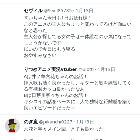
セヴィル
Sevil85785
1月13日
すいちゃん今日も1日お疲れ様！
このアニメの主人公ちょっと変わってるけど面白い
なと思った
主人公が探してる女の子は一体誰なのか気になって
しょうがないです
眠いので今日はもう寝る
おやすみなさい
りつ@アニメ実況Vtuber
ulotti
1月13日
Aは井ノ華六花ちゃんのお話！
挿入歌も凄く良かったし、ギターと歌を練習してく
る有栖君カッコ良かったなあ
Bは日芽川寧々ちゃんのお話！
キシコイの話をベースに二人で独特な距離感を築く
良いエピソードだった～
のぎ嵐
pikanchi0227
1月13日
六花と寧々メイン回、とても良かった。