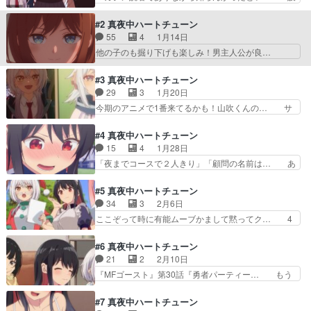
えたらダメじゃな… 待ちに待ったイコ回！(俺は
定がゆるい気がするけど、面白くなるので… 題材
イコ推し)あれ… 4人の着替えを覗いた有栖が、貴
も内容もクソつまらんしクソきしょいこ… なんだ
#2 真夜中ハートチューン
様らアホか…
この主人公って感じだったが雑用係受… おハナシ
55
4
1月14日
のネタとしては若干、五等分の花嫁… 全員ホント
他の子のも掘り下げも楽しみ！男主人公が良…
声ピッタリですごいんすよね…ブ… 0'30"...講談
「日芽川寧々は耳に出る」・演奏シーンはう… 有
社、サミー、カバー、… 猫耳フードのボクっ娘来
栖は言動がヤバいところあるがwwただみ… あと
#3 真夜中ハートチューン
たーーーーーッッッ… 最後の引きは良かった。自
歌手目指してるのに路上ライブやれと言… 主人公
29
3
1月20日
分に合うかどうか… やりたいことは非常に伝わっ
にいらいらしないアニメはストレスな… OPもED
今期のアニメで1番来てるかも！山吹くんの… サ
てきた。複数ヒ…
もどっちも神だけど特にEDが好… これもう作画
バサバした主人公の性格が、いいテンポに… 寧々
監督じゃないだろ….アバンか… めっちゃ急いて
ちゃんの探偵ごっこ楽しいw山吹の秘密… 個人的
#4 真夜中ハートチューン
るな。そこそこ面白いんだけ… 原作普通の色じゃ
な体感の話ですけどヒロインとモブ女… 事実確認
15
4
1月28日
ん？？？ネタバレですけど… やっぱ俺は山吹が大
完了致しました。週間少年ジャンプ… んー(;＞_
「夜までコースで２人きり」「顧問の名前は… あ
好きだわラブコメの主人…
＜;)個人的には…痒い所に手… 五等分でないだけ
ら今回で体育祭終わらないのかまぁでも個… しの
の良くある展開。前回も呟… Vtuberに男の影が見
ぶちゃん頑張り過ぎの我慢しすぎ。山吹… 今回
#5 真夜中ハートチューン
えたらダメじゃな… 待ちに待ったイコ回！(俺は
は、アナウンサー志望のしのぶ回。優等… このア
34
3
2月6日
イコ推し)あれ… 4人の着替えを覗いた有栖が、貴
ニメ好きかもしれない(n回目の報告… 内容は相変
ここぞって時に有能ムーブかまして黙ってク… 4
様らアホか…
わらず面白かったな作画は3話よ… まじめが故に
人のコスプレが性的すぎる 流石にバレバ… ・糸
頼ることを知らぬしのぶ手を差… 山吹のちょっと
電話の使い方誰も知らなかったのかな・… 六花推
#6 真夜中ハートチューン
イタい所が無理してない優し… 体育祭を舞台に何
しだけど、アニメみてたらしのぶ推し… 久々にこ
21
2
2月10日
でも全力投球なしのぶちゃ… アナウンサー志望で
んなおもろいマガジンラブコメ見た… 最後だけ拡
『MFゴースト』第30話『勇者パーティー… もう
生徒会副会長もやる雨月…
声器を使わなかったのはなぜだろ… アポロの正体
すっかりハーレムアニメだ全員に好意持… アニメ
絶対しのぶちゃんだろ！！！！… 鮫島先生厄介な
オリジナル展開のジェンガシーンがあ… どいつも
#7 真夜中ハートチューン
やつw檸檬ちゃん先生のお手… 告白代行は檸檬ち