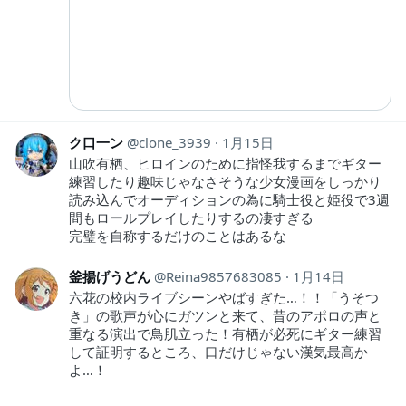
ク口一ン
clone_3939
1月15日
山吹有栖、ヒロインのために指怪我するまでギター
練習したり趣味じゃなさそうな少女漫画をしっかり
読み込んでオーディションの為に騎士役と姫役で3週
間もロールプレイしたりするの凄すぎる
完璧を自称するだけのことはあるな
釜揚げうどん
Reina9857683085
1月14日
六花の校内ライブシーンやばすぎた…！！「うそつ
き」の歌声が心にガツンと来て、昔のアポロの声と
重なる演出で鳥肌立った！有栖が必死にギター練習
して証明するところ、口だけじゃない漢気最高か
よ…！