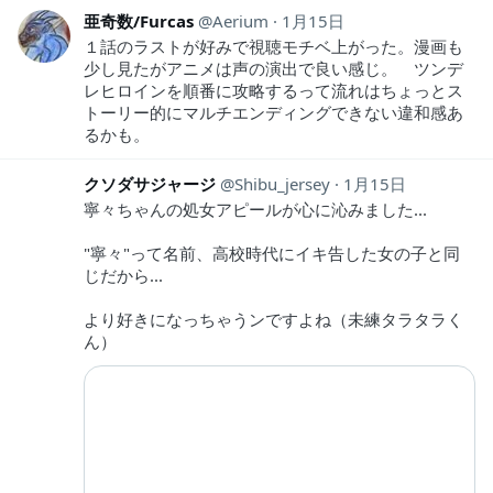
亜奇数/Furcas
Aerium
1月15日
１話のラストが好みで視聴モチベ上がった。漫画も
少し見たがアニメは声の演出で良い感じ。 ツンデ
レヒロインを順番に攻略するって流れはちょっとス
トーリー的にマルチエンディングできない違和感あ
るかも。
クソダサジャージ
Shibu_jersey
1月15日
寧々ちゃんの処女アピールが心に沁みました...
"寧々"って名前、高校時代にイキ告した女の子と同
じだから...
より好きになっちゃうンですよね（未練タラタラく
ん）