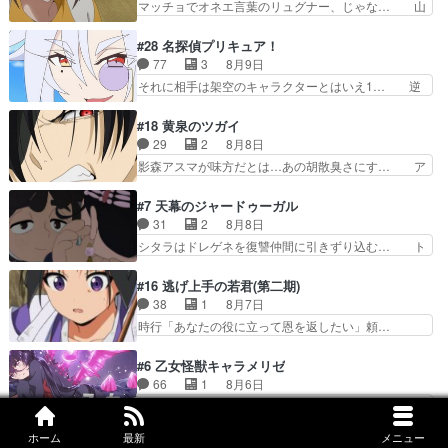
マッチョでオネエ言葉のリュグナー、じゃな… 山
ざいましたよかった、本…
ちくんのお母さんが一番かわいいで… 花江さんが
田、相変わらず可愛いね叡智で綺麗で可憐… ひま
中学生ストーカーしてた花江さん… 主人公がお願
わりサーカスに突然現れた金髪の大男少… 伝説の
#28 名探偵プリキュア！
いやイケメンが主人公にプレゼ… 「お願いがある
男の登場によって、山田の輝かしき過… お父さん
77
3
8月9日
ときはキスでおねだりする」… 透子とにゃん吉の
の相方登場回、良い回だったな。諏… 第６話をｄ
それに相手は架空のキャラクターとはいえ1… 逆
馴れ初めを見れて良かった…
アニメストアで視聴しました。視… じゃがいもし
に今まで見たまんまでるるかの悪口と受け… 「思
か食べられない貧乏サーカスの… アバンでまた青
い出に意味なんかない」という意味深な… 12話
#18 黄泉のツガイ
い公衆電話が出てきた。みず… おはようございま
でるるかはミサンガのマコトジュエル… 今のるる
29
2
8月8日
す！瑞佳の正体が明かされ… 朝も昼もおやつもじ
かの態度について見たまんまを言え… 探偵パート
影森アスマが味方だとは…あの胡散臭さにす… ア
ゃがいも尽くしの『ひま…
は仕方ないが殆ど明智小林の活躍… すっかりファ
バンはミネナギサアサ脱出時の話しか下界… やは
ントムのマスコットになってる… デッチアゲイン
りアスマ(石田彰キャラ)は裏切り者た… 原作を読
#7 天幕のジャードゥーガル
はファントムの一員で、ロン… 謎の怪盗デッチ·
むの我慢していてよかっただって顔… どんどん増
31
2
8月8日
アゲイン登場!!一体何を… 戦闘作画はイマイチな
えるツガイツガイよりも腹黒い人… 夜桜は「顔で
シタラはドレゲネを復讐仲間に引きずり込む… ト
回。次回過去編でそろ…
損してる」って言うけど、声で… おかしいな石田
ルイ家と、大カアンを支えるチャガタイ家… トル
が実はいい人っぽい？まだ分… 人を信用出来ない
イに功績を挙げさせて政権と軍のバラン… 覇道の
#16 逃げ上手の若君(第二期)
ましてはアサちゃん目的で… "顔で損してる"企み
トルイと王道のオゴタイって感じかな… 賢い人物
38
1
8月7日
顔て何…wアスマさん… 顔で損してるアスマさん
の行動は想定した目的達成のための… シタラとボ
時行「あなたの役に立って恩を返したい」頼…
ついでに声でも損し…
ラクチンの考えが初めてシンクロ… ドレゲネのテ
元々1期からそうだっただろと言われると返… こ
ントを後にするシタラの背後を… 「表裏一体のモ
のアニメの演出、同じCloverWor… 貞宗の思考を
#6 乙女怪獣キャラメリゼ
ンゴル政治」国家の表舞台に… 前回のシタラと対
読み切れなかったのは、経験の… 信濃仮面いった
66
1
8月6日
比したおおらかな笑顔が印… 戦争よりも経済の領
い誰なんだ！役に立ちたいで… 人形だったり将棋
来夢を誑かした岡田と遭遇、でも岡田は気付… 自
域をその視野に入れてい…
だったり、諏訪神党の三大… ・これ罠じゃない
分も相手の容姿しか見てなかったと気付き… みん
の？・砦を捨てるって同盟… 合戦における伝令の
ホーム
最新
メニュー
なからのメイク道具が、らいりーさんを… らいり
#6 うしろの正面カムイさん