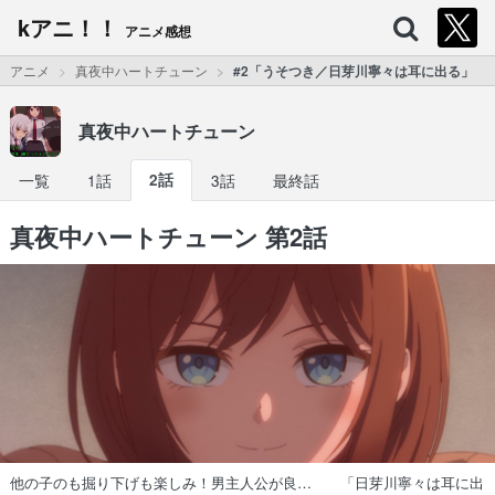
kアニ！！
アニメ感想
アニメ
真夜中ハートチューン
#2「うそつき／日芽川寧々は耳に出る」
真夜中ハートチューン
一覧
1話
2話
3話
最終話
真夜中ハートチューン 第2話
他の子のも掘り下げも楽しみ！男主人公が良… 「日芽川寧々は耳に出