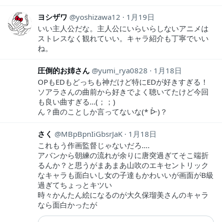
ヨシザワ
yoshizawa12
1月19日
いい主人公だな。主人公にいらいらしないアニメは
ストレスなく観れていい。キャラ紹介も丁寧でいい
ね。
圧倒的お姉さん
yumi_rya0828
1月18日
OPもEDもどっちも神だけど特にEDが好きすぎる！
ソアラさんの曲前から好きでよく聴いてたけど今回
も良い曲すぎる…(；；)
ん？曲のことしか言ってないな(* ᐕ)？
さく
MBpBpnIiGbsrJaK
1月18日
これもう作画監督じゃないだろ….
アバンから朝練の流れが余りに唐突過ぎてそこ端折
るんか？と思うがまあまあ山吹のエキセントリック
なキャラも面白いし女の子達もかわいいが画面がB級
過ぎてちょっとキツい
時々かんたん絵になるのが大久保瑠美さんのキャラ
なら面白かったが