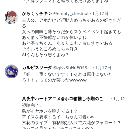
『声春ラブコメ』と謳ってるだけありますね
からくりチキン
empty_chestnut
1月17日
主人公、アホだけど行動力めっちゃあるの好きすぎ
る
女への興味も薄そうだからスケベイベント起きても
あんまり不快感ないのが偉いよね
あと寧々ちゃん、あまりにもチョロすぎである
そういうところめっちゃ好き
AIくんもそう思うよね？
カルピスソーダ
zjNv3hHqEG48099
1月17日
「姫ー！重くないです！！それは原作にないだ
ろ！！」ってのが笑ったwwwww
真夜中ハートアニメ@ホロ箱推し今期のご注文は真夜中ハートチューン&人外教室:RAS推し
1月17
視聴完了。
鳥がイヤホンを咥えてる！？
アイスを要求するイコちゃん可愛いw
六花のライブ、有栖飛び入りで六花がフォロー！？
キシコイ見てみたいwニセコイかな？