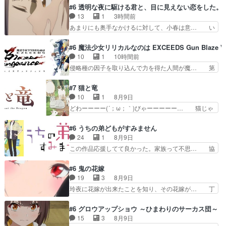
は最前列アイコちゃんの… 『六花さんの喜怒哀楽
#6 透明な夜に駆ける君と、目に見えない恋をした。
って200種類あんね… 電車内でのライブの反省会
13
1
3時間前
のシーンほんとに… 「夜凪」がめちゃ良過ぎてベ
あまりにも奥手なかけるに対して、小春は意… い
ッドの上で泣き…
つもの時間、いつもの場所。いるはずの冬… 震え
た、最高の神回。Ａパートは明らかに両… さら
#6 魔法少女リリカルなのは EXCEEDS Gun Blaze Ve
に、もんじゃ店での小春を除く3人の楽… 軽くネ
10
1
10時間前
タバレ読んだが、最終話までに何度が… パンツが
侵略種の因子を取り込んで力を得た人間が魔… 第
見えそで見えないけしからん描写か… なんだこの
６話をU-NEXTで視聴しました。視聴… 今回も、
共感性羞恥展開キスの流れや友人… 「何ちゅう羨
物語の重要な前提部分なんだけど…… 悪党ながら
#7 猫と竜
ましいシチュエーションじゃあ… 第６話をU-
エイジくんとマナちゃん二人が出… 意外といい年
10
1
8月9日
NEXTで視聴しました。視聴… 冗談だったはずの
なんやねマナに常識は通じない… Aパートでは敵
どわーーーー(´；ω；｀)びゃーーーーー… 猫じゃ
事が冗談でなくなる瞬間。…
キャラのマナとエイジの馴れ… エイジ：マナに歪
らしにはしゃぐママにゃん可愛いwデ… ママにゃ
んだ愛をもつ、マナを楽し… 復讐すべき相手の存
んが久しぶりに森へ帰ってきた！！… おだやかに
#6 うちの弟どもがすみません
在を突きつける前半から… 魔人狩り一同が宿敵と
ママにゃんが帰ってきた。この作… ママにゃんが
24
1
8月9日
狙う魔人化薬の製造者… 快楽主義の女と自暴自棄
学校が休みになるので、久しぶ… ママニャン回で
この作品応援してて良かった。家族って不思… 協
の男の組み合わせは…
キター！と喜んでたからの大… ママにゃん久しぶ
力プレイで強敵を撃破、柊の心の解放にも… 柊く
りに森に帰ってきたけど息… ・・・ちょっとウル
んが外に出られなくなってたのはいじめ… RPG
#6 鬼の花嫁
ッときた。今期で一番好… おかあちゃんっていい
シーンカッコいい！もう転生モノに変… ゲーム内
19
3
8月9日
もんだ。自分の全てを… ついにハイブチが出た！
の柊くんカッコイイな～そして意外… あれからゲ
玲夜に花嫁が出来たことを知り、その花嫁が… 丁
毛色綺麗でかわいい…
ームの中では糸と柊はしっかり仲… 感想は、前話
寧といえばそうなんだけど、ざまぁ、が中… 最
の続きで、糸と柊はゲームで仲… 柊は糸たちと協
初、にゃん吉が透子のストーカーを始めた… 高道
#6 グロウアップショウ ～ひまわりのサーカス団～
力してオンラインRPGの強… 違うアニメ始まっ
きもいけどあれ横で見せつけられるのは… 玲夜の
15
3
8月9日
たかと思ったら先週の続き… ご視聴ありがとうご
前の婚約者鬼山桜子がめっちゃ別嬪さ… にゃんき