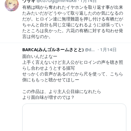
ウサギ
cG7DgIJJmvr4uK6
1月14日
有栖は鴎から奪われたイヤホンを取り返す事が出来
たみたいだがどうやって取り返したのか気になるの
だが。ヒロイン達に無理難題を押し付ける有栖だが
ちゃんと自分も同じ立場になれるように頑張ってい
たところは良かった。六花の有栖に対する匂わせ発
言は何なのか。
BARCA(みんゴルネームさとと)
da14barca
1月14日
面白いんだよなー
上手く言えないけど主人公がヒロインの声を聴き照
らし合わせようとする描写
せっかくの音声があるのだから尺を使って、こちら
側にももっと聴かせてほしー
この作品は、より主人公目線になれたら
より面白味が増すのでは？