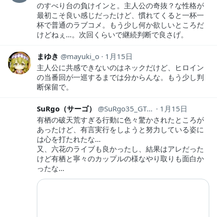
のすべり台の負けインと。主人公の奇抜？な性格が
最初こそ良い感じだったけど、慣れてくると一杯一
杯で普通のラブコメ。もう少し何か欲しいところだ
けどねぇ…。次回くらいで継続判断で良さげ。
まゆき
mayuki_o
1月15日
主人公に共感できないのはネックだけど、ヒロイン
の当番回が一巡するまでは分からんな。もう少し判
断保留で。
SuRgo（サーゴ）
SuRgo35_GTR23
1月15日
有栖の破天荒すぎる行動に色々驚かされたところが
あったけど、有言実行をしようと努力している姿に
は心を打たれたな…
又、六花のライブも良かったし、結果はアレだった
けど有栖と寧々のカップルの様なやり取りも面白か
ったな…