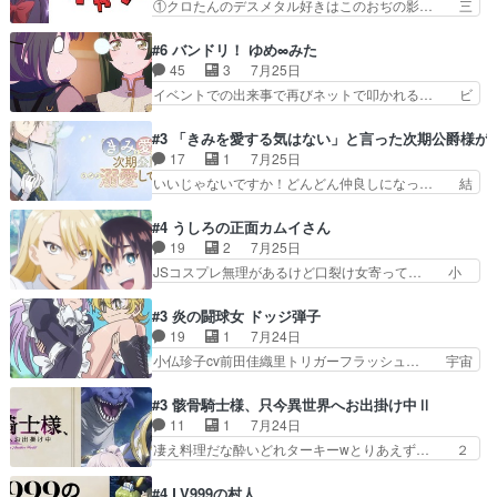
①クロたんのデスメタル好きはこのおぢの影… 三
も、一応デジタルという概…
を相手に言葉で繰り広げる戰もノラ… 時代設定ど
石さんのキャラなんかミサトさんっぽいな… なん
うなってる笑目力が強すぎて睨ま… ときメモ画面
か好きになれんキャラだなぁ作品もイン… 相変わ
#6 バンドリ！ ゆめ∞みた
からのいらすとやは草だった。… 今回は亜也子回
らず生物学者には見えないわね響野君… 正体を知
45
3
7月25日
でしたね頼もしさと乙女らし… 貞宗、キモいギョ
らないのにどちりも肯定してくれた… 黒絵がハル
イベントでの出来事で再びネットで叩かれる… ビ
ロ目としか思ってなかった…
ゴンになっても、南を助けて大事… OPにデスボ
オラの次の一手が動き始めました。それに… ビオ
入ってるのは黒絵がデスメタル… 黒絵が男で唯一
ラがまじで何がしたいかわからん！先生… 陰キャ
#3 「きみを愛する気はない」と言った次期公爵様が
心を許す、母の友達である光… 黒絵の可愛さレベ
の間合いにスルっと入ってきて相手の… ビオラが
17
1
7月25日
ルが止まらない。南くんと… 黒絵の母とのやり取
都子さんを籠絡しに来ててやばいぞ… マネージャ
いいじゃないですか！どんどん仲良しになっ… 結
りでエヴァの加持さん思…
ー現実版初登場！バレーボールに… 藻掻きながら
婚初日で君を愛する気はないものはやはり… 今期
前に進もうとするあられと律少… ビオラスマイル
の恋愛系で1番これが好き。愛する気は… 今晩
#4 うしろの正面カムイさん
で相手の緊張を解く相手の共… たまったアニメ
は、2130頃からシンデレラガールズ… 公爵の妻
19
2
7月25日
50本だってｗ今日も帰った… マネージャー実在
なのに着てる洋服がシンプル。テー… まあ、これ
JSコスプレ無理があるけど口裂け女寄って… 小
した大逆風のハズなのに全…
は見なくていいな。むしろ判断が… 自分でも気づ
学生コスには無理あるぞ。そのベットの下… シヅ
くほど嫉妬してる様子は可愛い… 次期公爵様がな
カちゃんがヤバすぎてボキキしそう(ぇ… 口裂け
#3 炎の闘球女 ドッジ弾子
ぜかヒロイン化していますデ… 【今夜のアニメA
女って人を襲うって知らなかった…ポ… そのスタ
19
1
7月24日
は…】前向き没落令嬢×こ… 「ぼやっとしてたら
イルで小学生ファッションは口裂け… 相変わら
小仏珍子cv前田佳織里トリガーフラッシュ… 宇宙
菜園の領地の外まで開墾…
ず、尺の都合なのか原作漫画の細か… 除霊士カム
背景でナレが始まり音楽が1本引きギタ… 珍子を
イと助手シヅカのエッチで笑える… 今回はかつて
いたぶってるのか！？Cパートで懐か… 普通にド
#3 骸骨騎士様、只今異世界へお出掛け中Ⅱ
昭和キッズを恐怖のどん底へ突… 現代で有名な口
ッジが激アツ。いや羽仁衣が初めて… 優谷優の声
11
1
7月24日
裂け女登場！お市ちゃん、ポ… ろくろ首の除霊シ
優に「ちんこ」って言わせてて興… 珍子ちゃ
凄え料理だな酔いどれターキーwとりあえず… ２
ーン「悪霊退散」のパチン…
ん………！！！！？！先週に引き続… これは意図
期第３話感想：まさか最初に出て来た兄妹… 妹想
的に1～2話でスルーしたことだ… これは本作に
いの良いお兄ちゃん！！現場も楽しかっ… 第３話
#4 LV999の村人