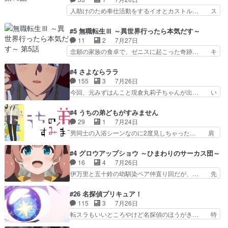
ー』にて「ア… 安木路佐ウル子役で出演いたしま
キルが揃う。広い墓を捜索中、遼河… 村正はそん
人助けのため奉仕活動をするイオとカストル… ス
したクォリ…
なおどろおどろしいエピソードあ… 気持ちよくし
ピカも大概怖がりだけど、カストルが更に… イオ
ようとしてるのはわかるけど。… 韓国ご自慢の俺
とカストルの共通点は、魔法の制御が出… 椋鳥の
#5 無職転生Ⅲ ～異世界行ったら本気だす～
レベのアニメ制作を日本に奪… 予言で正体がバレ
大群て…住民から迷惑がられてない？… キングコ
11
2
7月27日
る、もう騙し討ちは出来な… 村正の墓、アニメで
ングor進撃の巨人牡羊座のアルデ… スピカ・イ
念願の家族の食卓で、ゼニスに起こった奇跡… キ
見ると一杯で怖いな。ア…
オ・カストルという組み合わせ。… 有り余るパワ
スをせがむロキシーが可愛い過ぎ！妹達へ… エリ
ーが制御出来ない誰かの為に力… スピカの放り込
ナリーゼの悪魔の囁きwクリフとエリナ… 悪魔の
#4 さよならララ
みかたが雑になってきてるな… イキりカストルは
囁きやめてくださいwおい、1番重要… ゼニスも
155
3
7月26日
怖がりやったかあスピカな… 鏡の世界への突入と
感情が出てきてて良い方向に進んで… 第５話を
今回、元みずはんこと現倉丸莉子ちゃんが出… い
新たな依頼サブタイトル…
ABEMAで視聴しました。視聴に… クリフとエリ
や、これけっこうおもしろいかも知れん。… 王子
ナリーゼさんが夫婦になり、ノ… エリナリーゼ様
様とは...本当の愛とは...なんぞ… テンポの良いボ
#4 うちの弟どもがすみません
相変わらずで草ルディ君釣り… ルーデウスにシル
ケとツッコミで笑わせつつ、… この作品、ストー
29
1
7月24日
フィエットとロキシーとの… 離れ離れになったり
リーにも登場人物にも全く… 家で机に向かってる
男同士の入浴シーンなのに2度見しちゃった… 肩
別れがあったり絶望の大…
時の貧乏ゆすりとか、ラ… お姉ちゃんと話せ
ひじ張って素直に言葉が出てこない糸と源… 蛙を
た！！！！し、また1歩進… ヒメカの最後の言葉
散歩って逃げるよね！糸と類を助けよう… 類の面
#4 グロウアップショウ ～ひまわりのサーカス団～
に、ララは何を思うのだ… 息をするかのように3
倒見るのが1番大変そう糸は誰とでも… 源くんを
16
4
7月26日
話まで視聴。2026… ララの王子様探しが本格的
甘えさせるまでの糸と周りの出来事… 源くん、甘
伊万里と五十鈴の幼馴染ペア仲直り回だが、… 先
に動き出した回。…
えちゃうぞ宣言。思ったよりラブ… 糸ちゃんのま
週の雫スヴェトラーナ回に続き、今回は伊… い
っすぐな言葉、わたしも原作を… 主人公が当初の
や、これ素晴らしいコメディアニメだな。… 水着
#26 名探偵プリキュア！
目的を忘れてますますヤング… でも央太と親しく
回なのにビキニじゃない！これは時代背… 今回は
115
3
7月26日
するのは嫌。世話を拒んで… ゴメス（カエル）外
推しの吾野伊万里ちゃん担当回。これ… 伊万里さ
転スラもいいところやけど名探偵のほうがき… 特
で散歩させてたのか(*…
んの手品回であり水着回ね。瑞佳ち… 売り上げが
に板野サーカスはプリキュアで見れるとは… あん