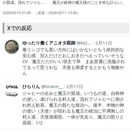
の賛成。流れでジャヒ… 魔王が姫拷の魔王様のごとき粋な計らい。
天… ドゥちゃんに毒リンゴを渡して人間に食べさ… 2/16(月)20:20
2026/02/10 01:45
2026/02/11 13:40
～⋆˖୨୧---… 終了するつもりだったけど流れで見てしまっ… やって
ること英雄じゃねぇか！赤ずきん姿で… ドゥちゃんが相変わら
ず”光”すぎてめっち… ドゥちゃんの毒リンゴ作戦が予想外の方向
Xでの反応
に… 「神の使いが迷惑すぎる!!」「神の使い（…
ゆったり働くアニオタ医師
Ni2Ut
2月11日
毒リンゴでも悪い方向にはいかないとちう絶対的な
安心感 別人だけどおしおきだべえっていいそうな
CV 魔王ただのいい領主で草 まあ普通に洗脳され
てるって思うわな 天使も懐柔するとかもう無敵や
ん
ひらりん
hirarin__
2月11日
ジャヒーの企みと魔王の賛成。いつもの道。自称神
の使い。虐げられる村人達。流れでジャヒーに倒さ
れ村人歓喜。魔王の新たな統治へ。後半、本物の神
の使い（天使）が現れるも魔王の統治に不満無しの
村人達。天使達困惑。一体が先走り。魔王の怒りと
原因。1/2