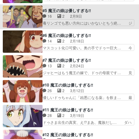
ゆる〜い勘違いコメディが続くの… シイタケるし
マンドラと謎な魔物。魔物はドゥーの回… 森で魔
かない！毎回挿入歌ありなの？ ドゥちゃんが可愛
獣に囚われていたドラゴンを助けたら… ロリ淫魔
#5 魔王の娘は優しすぎる!!
くて良い子すぎて爆萌えが… 人間を虐げる試練を
が誘惑するなら方向性が違う……！… 癒される
16
2
2月9日
与えたものの「しいたけ… シリーズ構成さんの暴
が、毎話歌をはさまないといけない… ドゥの歌の
毒リンゴでも悪い方向にはいかないとちう絶… ジ
走じゃないよね？原作…
パート、どういう気持ちで見れば… 俺はずっと思
ャヒーの企みと魔王の賛成。流れでジャヒ… 魔王
ってたよ、ジャヒーお姉ちゃん… 実質ひめごうコ
が姫拷の魔王様のごとき粋な計らい。天… ドゥち
#6 魔王の娘は優しすぎる!!
ラボか！？！？ジャヒーさん… ドゥちゃんの優し
ゃんに毒リンゴを渡して人間に食べさ…
14
2
2月18日
さがまた爆発してて、サラ… あと、久野美咲さん
2/16(月)20:20～⋆˖୨୧---… 終了するつもりだった
マスコット化◎可愛い。奥の手でドゥー巨大… 今
の声が見事に幼女なのは…
けど流れで見てしまっ… やってること英雄じゃね
日見たアニメで印象に残ったシーンかいぶ… ドゥ
ぇか！赤ずきん姿で… ドゥちゃんが相変わら
ちゃんが大きく変身落石事故も体が大き… ただの
#7 魔王の娘は優しすぎる!!
ず”光”すぎてめっち… ドゥちゃんの毒リンゴ作戦
酔ってる大橋彩香ドゥ様デッッッッッ… サキュバ
13
2
2月24日
が予想外の方向に… 「神の使いが迷惑すぎる!!」
スだけど誘惑部隊には向かなかった… ドゥがおっ
ジャヒーはもう魔王の嫁で、ドゥの母親です… 見
「神の使い（…
きくなってからのあのビジュアル… 世界名作劇場
た目が恐ろしいウルーン＆ゴーシュ兄弟も… 今回
のおばはん声の幼女みたいな趣… 久野ちゃんには
みんなで旅行に来たけどドゥちゃん道聞… ドゥ
#10 魔王の娘は優しすぎる!!
難しいよね～。人前で泣かな… 「魔王の娘がイメ
様、ほんといい子すぎジャヒーお姉ちゃ… 体が小
26
2
3月12日
チェンしすぎる!!」「○… サティちゃん、めっち
さすぎて卓球台の上に乗ってるのがか… 「恐怖の
優しいドゥちゃんに「凶悪になる薬」を飲ま… 最
ゃポンコツだけど料理…
怪物がみにくすぎる!!」「霊怪楼… 恐ろしい魔物
後の勇者との話が楽しかったなと。この世… 今週
が出るという森に1人で遊びに… 魔界に迫る怖が
のゲストキャラみんな面白かった(*^… 25)今回の
#11 魔王の娘は優しすぎる!!
らせ屋、ゴーシュとウルーン… 今週も〝魔王の娘
EテレたいむはホントにEテレ… ⑬声だけ魔王様
28
2
3月19日
が可愛すぎる！！（笑）ド… 魔族ですら恐れると
になる薬から…⑮「入れ替わ… ①魔王の側近は過
ドゥさま出生の真実、え!?まあ、魔族だし… ダハ
いう恐怖の怪物…ゴーシ…
労すぎる!!②同僚のヤー… 無限ドゥ様・ゲーミン
ーカさんが出てきた瞬間、17歳さんだ… 魔物に
グドゥ様・ドゥ様（C… 暴言（かわいい）が飛び
追われる女性と謎のシルエット。ジャ… ドゥちゃ
#12 魔王の娘は優しすぎる!!
出して遂にと思った… 魔女の薬が効きすぎてドゥ
んのママダハーカ登場でもドゥちゃ… ドゥ出生の