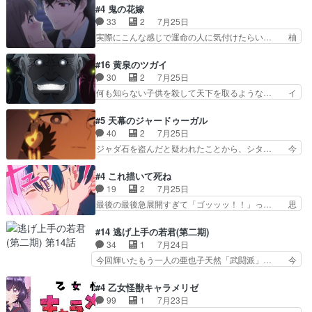
上がっても借金返済へで何故か海… 父親のスパル
なはプリキュア仲間には自分が未来から… の活
#4 鬼の花嫁
タ教育のせいで瑞佳がヒモカス… 伊万里ちゃんの
躍、敵を圧倒ってのはおおよその流れだ… キュア
33
2
7月25日
人前での苦手意識を抱えなが… 第４話をｄアニメ
エクレール初変身＆初戦闘。プリキュ… キュアエ
実際にこんな感じで運命の人に気付けたらい… 柚
ストアで視聴しました。視…
クレールは強いが力を制御できない… キュアエク
子は玲夜の屋敷に住む事になり使用人達は… 運命
レール可愛く最強つよい!!!!… 緊張感があるけどピ
の花嫁は一見すると甘い夢、理想の天国… 玲夜さ
#16 黄泉のツガイ
ッコロで始まってちょっ… バカおもろいやん
んのご両親の登場ですこの世に数多い… 玲夜のお
30
2
7月25日
www実質まどマギやんけ… しかも実質的にエク
父さんが石田彰だったことに驚きを… 主人公自分
何も知らない子供を殺して天下を取るような… イ
レールが倒したビルであ…
の立場わかって無さすぎやしまた… ヨミツガと
ワンの刀が斬った者の中にまさかの…影森… 激し
BLEACHは完全に豪華な展開… 透子ちゃん、柚
いバトル回の最後に、予想外の引きシン… これっ
#5 天幕のジャードゥーガル
子にも優しいし可愛いしこの… ユキノさんから玲
て作者が描きたいのは"ユルの物語"… デラさんの
40
2
7月25日
夜の父親の話で、そのイメ… あやかしの頂点に立
秘密がちょっとわかった回、正直… 左さんと刀持
ジャダ石を盗んだと疑われたことから、シタ… 今
つ鬼龍院家の現当主が息…
ちさんが対決♪あとどこぞのじ… 何処も彼処も言
回のシタラは表情が豊かで、モンゴルでの… だい
ってる事が全部嘘じゃ無さそ… 戦況が目まぐるし
ぶややこしいことになってたオープニン… テンポ
#4 これ描いて死ね
く動いていてずっと胸が熱… 同時視聴｜
も良いし毎話良いところで引くから全… 盟友ドレ
19
2
7月25日
DaemonsRealm｜リア… これまで騙していた東
ゲネ后との出会い。次週のドレゲネ… さて、登場
最後の最後急展開すぎて「ゴッッッ！！」っ… 思
村を捨てて新郷家に来…
人物多いけどついていけるのか私… 今回は遂にド
ってた以上にセリフとかしっかりした漫画… 今回
レゲネ登場という話彼女の在り… チャガタイ兄さ
は泣かなかった！漫画描きのハウツー回… この作
#14 逃げ上手の若君(第二期)
んがめっちゃ可愛かったなド… まさかの展開にめ
品はこういうのをズバッとキメるの上… 藤子不二
34
1
7月24日
ちゃくちゃテンション上が… チャガタイの所へ密
雄に親しんだ人にはとてもフィット… 赤福のヌル
今回輝いたもう一人の亜也子天然「武闘派」… 今
偵に行ったはずがドレゲ…
ヌルした動きとかネームを褒めら… 漫研が気にな
回は強敵小笠原貞宗と時行の対面内容盛り… 言い
って仕方ない先生がかわいい。… 漫画のノウハウ
逃れすら逃げ上手亜也子のアシストに支… そう
#4 乙女怪獣キャラメリゼ
から新たな仲間まで。本作品… 今回エンディング
か、亜也子もまだ9歳なのか‥ときゆき… 「亜也
99
1
7月23日
テーマが流れるのが早い（… この作品の世界に
子のドキドキ・大作戦！・長寿丸を一… 目玉と耳