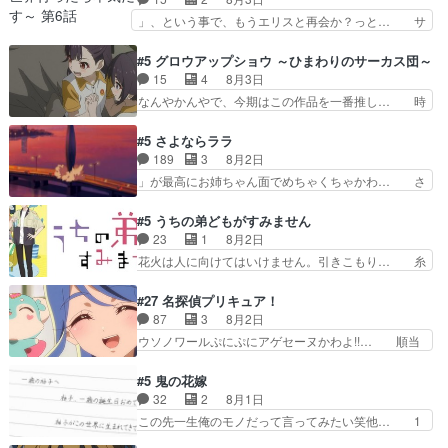
上バスでの会話を反芻…恋… OPEDとも無人バー
リアは能力は最上級のくせに、… とうとうアリア
」、という事で、もうエリスと再会か？っと… サ
ジョンから主人公２人…
と直接競う場がきたこれまで… 毎度ながらのスピ
ラの再登場によってルーデウスの成長が確… 人間
カの顔面芸推しのハナちゃ… クソレビュータリス
関係の清算が粛々と進められているサラ… サラと
#5 グロウアップショウ ～ひまわりのサーカス団～
マン趣味ダダ漏れで好き… 期末試験が始まろうと
の関係に対して完全に「昔の女」とし… ルーシー
15
4
8月3日
しておりスピカは対策… 能力鑑定胸像タリスマン
にデレるルディが完全に親バカで微… サラとは会
なんやかんやで、今期はこの作品を一番推し… 時
氏容姿も評価してし…
ってほしいちゃんとした別れ方し… サラは未練0
給50円じゃ借金は減らない(^_^;サ… 葵ちゃん可
だと言っていたけど人の気持ち… 実は結構好きな
愛すぎるな楠木ともりちゃんのね… デフォルメさ
#5 さよならララ
キャラモヤモヤする別れ方だ… 役で出演させてい
れた表情が特に多かったのが印… 葵＆茜の回も良
189
3
8月2日
ただきました！よろしくお… 毎クールメインヒロ
きでした。あの証拠写真、ひ… 互いが互いのこと
」が最高にお姉ちゃん面でめちゃくちゃかわ… さ
インを好きになっちゃう…
を想っているのにすれ違っ… 第５話をｄアニメス
すがに割れた窓ガラスの弁償は求められた… 逡巡
トアで視聴しました。視… 葵ちゃんに〝瑞佳ちゃ
を振り切ってみんなに謝ったララの思い… 仕事に
#5 うちの弟どもがすみません
んと練習したい〟と言… 本当この作品は「キャ
馴染めない辺り観ていて苦しいところ… ララちゃ
23
1
8月2日
ラ」を活かすのがうま… みずかちゃんの介入で双
んの事情はもう少し皆に話して良い… ララと茉里
花火は人に向けてはいけません。引きこもり… 糸
子の仲にヒビが………
とで初のアルバイト。七転八倒し… 労働するプリ
はまだ柊の顔も見たことなかったっけ！1… って
ンセスえらい。プリンセスの精… アンデケン行っ
お名前を見たんだけどあの中村大樹さん… 糸ちゃ
#27 名探偵プリキュア！
てケーキ食べて、帰りにカメ… ララが働く事での
んカッケー、色んな意味でwゲームが… 姉から性
87
3
8月2日
てんやわんや。働いて大変… 地道に働き人と関わ
的興奮覚えてないよね？なんて言わ… テーマ：引
ウソノワールぷにぷにアゲセーヌかわよ!!… 順当
る日々の中に愛を見いだ…
きこもりの理由感想は、久しぶり… 元ゲーマーな
にマコトジュエルの争奪戦をやったと。… 記憶を
ので、はちゃめちゃ楽しく作業… 糸ちゃんと源く
取り戻し正式に探偵事務所で働き始め… ポワロ、
#5 鬼の花嫁
んの距離感おかしいね(*´… 糸と源ははよ好きお
元ネタを解説して原作に誘導するの… くれあさん
32
2
8月1日
うとると言わんかい！引… ショウくんと対等に話
の探偵としての初事件にしてちょ… ・急にクイズ
この先一生俺のモノだって言ってみたい笑他… 1
すためにゲームをする…
番組が始まったw・妖精ウソノ… るるかの助手だ
歳からの誕生日プレゼント………とは思っ… 玲夜