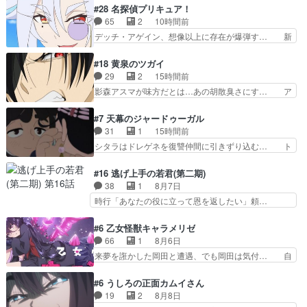
中学生ストーカーしてた花江さん… 主人公がお願
わりサーカスに突然現れた金髪の大男少… 伝説の
#28 名探偵プリキュア！
いやイケメンが主人公にプレゼ… 「お願いがある
男の登場によって、山田の輝かしき過… お父さん
65
2
10時間前
ときはキスでおねだりする」… 透子とにゃん吉の
の相方登場回、良い回だったな。諏… 第６話をｄ
デッチ・アゲイン、想像以上に存在が爆弾す… 新
馴れ初めを見れて良かった…
アニメストアで視聴しました。視… じゃがいもし
幹部登場シリーズ恒例の中盤幹部は番狂わ… 新幹
か食べられない貧乏サーカスの… アバンでまた青
部であるデッチ・アゲインの顔見せ回に… 謎の怪
#18 黄泉のツガイ
い公衆電話が出てきた。みず… おはようございま
盗出現…というか、ロンドンとマコト… 今回新た
29
2
15時間前
す！瑞佳の正体が明かされ… 朝も昼もおやつもじ
な敵デッチアゲインが来たけどアル… みくる、ロ
影森アスマが味方だとは…あの胡散臭さにす… ア
ゃがいも尽くしの『ひま…
ンドンに住んでたのに英語苦手っ… デッチは演出
バンはミネナギサアサ脱出時の話しか下界… やは
家のようなやつなのかな？裏か… デッチ・アゲイ
りアスマ(石田彰キャラ)は裏切り者た… 原作を読
#7 天幕のジャードゥーガル
ン、未来から来たのかな？ウ… 何か事情がある、
むの我慢していてよかっただって顔… どんどん増
31
1
15時間前
理由がある事をエクレール… デッチアゲイン初登
えるツガイツガイよりも腹黒い人… 夜桜は「顔で
シタラはドレゲネを復讐仲間に引きずり込む… ト
場。ニジーとちょっとキ…
損してる」って言うけど、声で… おかしいな石田
ルイ家と、大カアンを支えるチャガタイ家… トル
が実はいい人っぽい？まだ分… 人を信用出来ない
イに功績を挙げさせて政権と軍のバラン… 覇道の
#16 逃げ上手の若君(第二期)
ましてはアサちゃん目的で… "顔で損してる"企み
トルイと王道のオゴタイって感じかな… 賢い人物
38
1
8月7日
顔て何…wアスマさん… 顔で損してるアスマさん
の行動は想定した目的達成のための… シタラとボ
時行「あなたの役に立って恩を返したい」頼…
ついでに声でも損し…
ラクチンの考えが初めてシンクロ… ドレゲネのテ
元々1期からそうだっただろと言われると返… こ
ントを後にするシタラの背後を… 「表裏一体のモ
のアニメの演出、同じCloverWor… 貞宗の思考を
#6 乙女怪獣キャラメリゼ
ンゴル政治」国家の表舞台に… 前回のシタラと対
読み切れなかったのは、経験の… 信濃仮面いった
66
1
8月6日
比したおおらかな笑顔が印… 戦争よりも経済の領
い誰なんだ！役に立ちたいで… 人形だったり将棋
来夢を誑かした岡田と遭遇、でも岡田は気付… 自
域をその視野に入れてい…
だったり、諏訪神党の三大… ・これ罠じゃない
分も相手の容姿しか見てなかったと気付き… みん
の？・砦を捨てるって同盟… 合戦における伝令の
なからのメイク道具が、らいりーさんを… らいり
#6 うしろの正面カムイさん
意味。特に諏訪の地は山… 薄々思ってたけど実写
ーの影響で理想に向けて努力する黒絵… コングと
19
2
8月8日
パートに対する熱意が… 亜也子ちゃん面白い親父
ゴ〇ラの怪獣大決戦!?w黒絵の友… らいりーが己