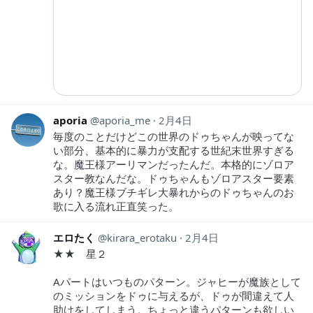
aporia
aporia_me
2月4日
毎度のことだけどこの世界のドゥちゃんが映ってな
い部分、基本的に暴力が支配する世紀末世界すぎる
な。魔王様アーリマンだったんだ。本格的にゾロア
スター教なんだな。ドゥちゃんもゾロアスター要素
あり？魔王様ブチギレ大暴れからのドゥちゃんのお
歌に入る流れ正直笑った。
エロたく
kirara_erotaku
2月4日
★★ 星２
Aパートはいつものパターン。ジャヒーが魔族として
のミッションをドゥに与えるが、ドゥが間違えて人
助けをしてしまう。ちょっと違うパターンも欲しい