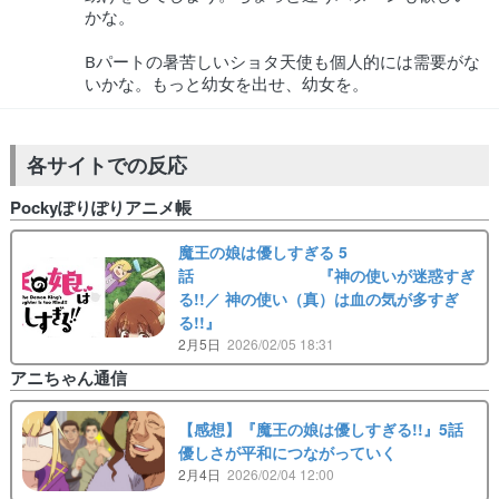
かな。
Bパートの暑苦しいショタ天使も個人的には需要がな
いかな。もっと幼女を出せ、幼女を。
各サイトでの反応
Pockyぽりぽりアニメ帳
魔王の娘は優しすぎる 5
話 『神の使いが迷惑すぎ
る!!／ 神の使い（真）は血の気が多すぎ
る!!』
2月5日
2026/02/05 18:31
アニちゃん通信
【感想】『魔王の娘は優しすぎる!!』5話
優しさが平和につながっていく
2月4日
2026/02/04 12:00