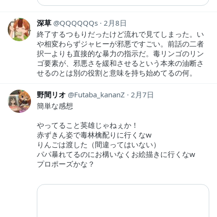
深草
QQQQQQs
2月8日
終了するつもりだったけど流れで見てしまった。い
や相変わらずジャヒーが邪悪ですごい。前話の二者
択一よりも直接的な暴力の指示だ。毒リンゴのリン
ゴ要素が、邪悪さを緩和させるという本来の油断さ
せるのとは別の役割と意味を持ち始めてるの何。
野間リオ
Futaba_kananZ
2月7日
簡単な感想
やってること英雄じゃねぇか！
赤ずきん姿で毒林檎配りに行くなw
りんごは渡した（間違ってはいない）
パパ暴れてるのにお構いなくお絵描きに行くなw
プロポーズかな？