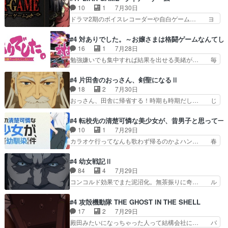
れww唐突な作画力の正… なんか今日はかなり一
さんと姉弟の母との出会いの話やはりダ… ダラさ
10
1
7月30日
瞬で終わっちまったっ… 先週と比べてまだまとも
んの過去話も佳境…げに恐ろしいは人… 第５話感
ドラマ2期のボイスレコーダーや自白ゲーム… ヨ
に見えた。4話は過…
想：２人の過剰な貢ぎ物?の礼とし… 第５話感
コヤは人間の弱い所をつくのが抜群に上手… 昼の
想：姉のお誕生会にダラさんを招待… 部分的に時
国の奴らも馬鹿が多いが、夜の国も同じ… ご視聴
#4 対ありでした。～お嬢さまは格闘ゲームなんてし
系列が4話と入れ替わってるのね… こんなデカイ
ありがとうございました来週もよろし… 握った◯
16
1
7月28日
のどうやって運ぶんだよ！？姉… ダラさん、人型
治郎（中の人的に）仲間であるプレ… ヨコヤの頭
勉強嫌いでも集中すれば結果を出せる美緒が… 毎
形態にもなれるんか!?w髪…
の回転の速さと人間の心理を利用… 夜の国のヨコ
晩スト６対戦を楽しむ４人。だが、期末試… どん
ヤ支配がますますひどく……。… ヨコヤは飴と鞭
なゲームも相手が強すぎるとやる気無く… テー
#4 片田舎のおっさん、剣聖になるⅡ
で夜の国の独裁支配を強化、… やはりヨコヤいい
マ：テスト勉強と大会感想は、美緒がテ… すげー
18
2
7月30日
ですね。昼の国が勝てる流… 役で出演いたしまし
ーーーーーーーー良い……。女性声優… 深夜の格
おっさん、田舎に帰省する！時期も時期だし… じ
た。次回も緊張が止まり…
ゲー対戦よりテストの方がよっぽど… 真剣に授業
いさん、ベリル、副団長、年長者が強い順… 底知
を受けて、夜は珠樹の部屋で格ゲ… 来たる定期テ
れない爺さんには夢が詰まってると思う… クル
#4 転校先の清楚可憐な美少女が、昔男子と思って一
ストに向けて勉強会！美緒ちゃ… 受験勉強と戦闘
ニ、ヘンブリッツ、ミュイと一緒におっ… 帰省、
10
1
7月29日
の2択なら戦闘を選ぶ娘w美… 勉強嫌いでバトル
お供ヒロインはクルニ。順番的には確… 父親から
カラオケ行ってなんも歌わず帰るのかよハン… 春
を選ぶって、ひぐらしの沙…
手紙が来た。サーベルボアの退治の… ここでヘン
希ちゃんの私服、めっちゃ可愛いぞ！！！… どう
ブリッツくんが同行するのが変で… ・ベリル、実
やらあの女優さんが春希のお母さんのよ… 春希ち
#4 幼女戦記Ⅱ
家に帰ることに・ベリルはミュ… おっさんの親と
ゃん姫ちゃんに野菜の子も凄え可愛い… 隼人くん
84
4
7月29日
なるとお爺ちゃんだよね孫扱… ・ベリル、実家に
のスマホを買いに行ってたけど完全… 第４話を
コンコルド効果でまた泥沼化。無茶振りに奇… ル
帰ることに・ベリルはミュ…
U-NEXTで視聴しました。視聴… スマホを買うた
ーデルドルフ中将自らが行う煙草と葉巻は… ブロ
め、都心で待ち合わせをした… OP曲きっかけで
グを更新しました!!宜しければ、是非… 計画通り
#4 攻殻機動隊 THE GHOST IN THE SHELL
見始めてたけどなんだかん… いきなりシリアス展
にはいかないね笑やり遂げた(ほぼ… 今回もター
17
2
7月29日
開ぶち込んでくるじゃん… 春希の家庭事情は複
ニャに不都合なことがあったりし… 白髪の男性が
殿田みたいになっちゃった人って結構会社に… バ
雑。食事とか隼人が親身…
語った家族を失った喪無感が、… 連邦に対して有