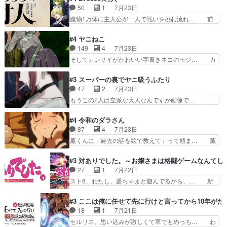
限ったことでなく、最近のアニ… 東山朱莉
をｄアニメストアで視聴しました。視… ローデン
50
1
7月23日
（AkariHIGASHIYAM… こんなに可憐で可愛い泣
王国ホーバン領を訪れたアーク一行… 1期に引き
魔物1万体に主人公が一人で戦いを挑む流れ… 前
き虫メイドが僅か3…
続き２期にも出演させていただけ… 1期の頃から
半は魔族へ恨みを持つだろうパルナの強い… 両親
思ってたんだけどヒロインのエ… 依頼を受けて問
を魔物と人間に殺された鏡の生い立ち。… 勇者た
#4 ヤニねこ
題解決特筆する事は無いが、… 今週もありがとう
ちを信じてアリスを預ける、鏡を信じ… 勇者パー
149
4
7月23日
ございます耳がヒクヒクな… 時計台に登ってるの
ティが仲間になった！？会話が通じ… 鏡の過去、
そしてカンサイがかわいい字書きネコのモジ… カ
見ると挟まれないか心配…
辛すぎて胸が苦しくなりました…… 最初、勇者パ
ンサイねこさん、魅力的な姿と表情が可愛… お前
ーティは対話すら拒んでいたが… ちょ、またタカ
は『ちんこ』によってリミッターが外れ… 今回は
#3 スーパーの裏でヤニ吸うふたり
コちゃんの性別が間違えられ… 鏡の両親がモンス
汚い要素あまりなく普通にギャグアニ… あとアイ
47
2
7月23日
ターと人間にそれぞれ命を… 胸が苦しくなるほど
キャッチが釈迦だったの本当に最高… まー、今回
もうこの2人は立派な大人なんですが画像で…
鏡くんの過去がとても残…
もコンプライアンス違反にどこま… 達郎のオチに
色々と察して見守る店長さすがです。そして… こ
は笑った慣れてくるとオチの出… 「君が下品なア
こ叡智でセクシー！ミストふっかけて嗅ぎ… あい
#4 令和のダラさん
ニメが好きでも大丈夫だよ」… あんな事こんな事
かわらず山田さんと田山さんが同一人物… 今さら
87
4
7月23日
いっぱいさせられちゃうこ… 妹ネコちゃんのバー
だけどずとまよのOP合ってるね。首… 佐々木と
薫くんに「過去の話を絵で教えて」って頼ま… 薫
ガーにタバコ入ってるの…
田山さんにロマンスの香りが漂って… 佐々木さん
にとってダラさんはもう一人の…おっぱい… 遂に
と田山さんのやり取り見てるこっ… 二人の関係が
シリアス展開になるかと思ったら全然そ… 薫が通
#3 対ありでした。～お嬢さまは格闘ゲームなんてし
「ただのヤニ仲間」から「ちゃ… 田山から消臭ミ
うは応神町立応神北小学校一方、日向… 思ったの
27
1
7月22日
ストを戴いてお礼返しをして… からかったつもり
と違う刺客出てきたwwただ関西弁… とエピソー
スト6、わたし、遥ちゃまと遊んでるから、… 新
なのに、思いもよらない佐…
ドの進みにおどろくけど、気持ち… ①作文の定番
しく先輩キャラが対戦相手として増えたこ… ま
「将来の夢」地元志向が強くな… さすがにてこ入
ぁ、こんな都合よく格ゲー女子が集まるか… 規律
#3 ここは俺に任せて先に行けと言ってから10年が
れしてきた。ミステリアスな… 弟くんから昔の話
違反は許さない人かと負けず嫌いの可愛… 何かに
18
1
7月21日
を絵に描いて！と言われた… 神をも恐れぬ姉弟と
一生懸命になっている女の子はかわい… 先の一件
セルリス、思い込みが激しくて草でもめっち… わ
ダラさんのコメディかと…
で綾と美緒は親しくなる。厳しい寮… 体育会系み