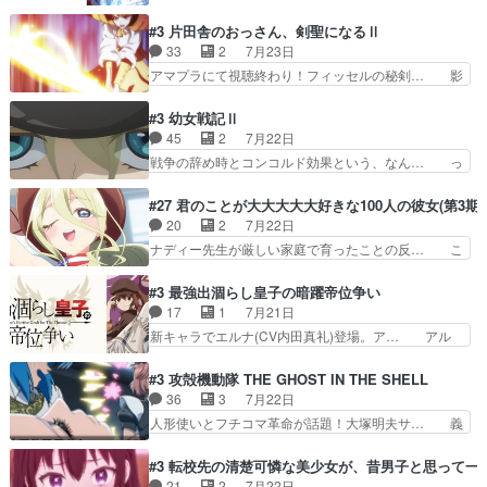
ーい、可愛い男の子キャラが出て来た～♪… 隠し
たいな点呼が行われるお嬢様学校… ３話、このタ
子前提から離れないセルリスちゃんゲル… 顎ヒゲ
#3 片田舎のおっさん、剣聖になるⅡ
イプの作品によくある『努力型… 格ゲー専門用語
生えたゴリラ系中年おっさんが男に会… どうあが
33
2
7月23日
が９割方分からんけど、俺は… 取り締まる側を仲
いても弟認定。ニワトリファイター… ここは俺に
アマプラにて視聴終わり！フィッセルの秘剣… 影
間に、これは強い。4人そ…
任せて先に行けと言ってから１０… ちょっと奇妙
のように実体のない敵は人間相手と違い、… ・魔
な新キャラは、次元の狭間への… 最近のアニメ界
術師学校を突如襲った魔狼はベリルとフ… 老いに
#3 幼女戦記Ⅱ
ゴリラに飽きてニワトリにス… セルリスには見守
対する恐怖ね。恐怖を感じながらミュ… 教頭が藪
45
2
7月22日
り役が居ないとアカンね自… すみませんセルリス
をつつきやがったのかただ、動機は… 今回は何と
戦争の辞め時とコンコルド効果という、なん… っ
萌えでした魔族の男の子…
言ってもフィッセルの活躍がカッ… 人型以外の相
て毎回なってますが、「コンコルド効果」… ミニ
手と戦うのはゼノ・グレイブル… アクション主体
アニメ『ようじょしぇんき2』本編に加… 」はち
#27 君のことが大大大大大好きな100人の彼女(第3期)
で中身がほとんどなかった。… 単純単調な話にな
ょっと無能過ぎんかサンプル数1やん… ターニャ
20
2
7月22日
っちゃってて、、、え？そ… 徐々にわかってくん
が思ってる方向に進まずこれでまた… 合衆国と帝
ナディー先生が厳しい家庭で育ったことの反… こ
のよなぁこれ以上動けな…
国で小競り合い中、同盟国が講和… 戦争は始める
の辺りから原作を見ていないので、ナディ… 自
より終わらせる方が難しいって… 和平交渉のため
由、アメリカ、日本人、国語教師＋新たな… ナデ
#3 最強出涸らし皇子の暗躍帝位争い
にイルドアの大佐がサラマン… 直属の部下ですら
ィー（大和撫子、やまと100Girl… 美しすぎる美
17
1
7月21日
戦争継続派か。。戦争は始… 「（あの量の差が気
しいに美しいは美しすぎてうっ… 25)BP○さん見
新キャラでエルナ(CV内田真礼)登場。ア… アル
になるッ!!!）」ジェ…
逃して26)最高の機能… 前任退職、後任の教師ナ
ノルトがエルナにいじられ絡みする回。… 今期見
ディー。後半いつも… ⑬先生が日本人と看破した
るアニメが多いｗ骸骨騎士様、只今異… 傀儡政権
#3 攻殻機動隊 THE GHOST IN THE SHELL
恋太郎正解らしい… ①次の新キャラは後任の国語
を狙っているのか、弟が皇帝になっ… エルナは
36
3
7月22日
教師…フラグを… どうしてもルー大柴が頭を横切
100%善意で絡んでくるのがやっ… アルノルトが
人形使いとフチコマ革命が話題！大塚明夫サ… 義
る新ヒロイン…
魔法特化で基礎体力は一般人以… これリアル内田
体工場のシーンと女子会での「今の人格っ… ・
家ならヤバイトドメの踏みつ… ラブコメディは突
2029年の科学文明について我々の世界… まず、
#3 転校先の清楚可憐な美少女が、昔男子と思って一
然にに求めていたのは頭の… 主人公含めどいつも
効果音がいい。私が思うに、銃撃戦が… いきなり
21
2
7月22日