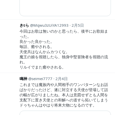
きtら
Mqwu3zUiYA12993
2月5日
今回はお歌は無いのかと思ったら、後半にお歌始ま
った。
良かった良かった。
毎話、癒やされる。
天使共はなんかムカつくな。
魔王の娘を視聴したら、独身中堅冒険者を視聴の流
れ。
リルイでまた癒やされる。
鳴神
seimei7777
2月4日
これまでは魔族内や人間相手のワンパターンなお話
ばかりだったけど、遂に対立する天使が登場して話
の幅が広がりましたね。本人は意図せずとも人間を
支配下に置き天使との和解への道すら拓いてしまう
ドゥちゃんはやはり将来大物になるのです。