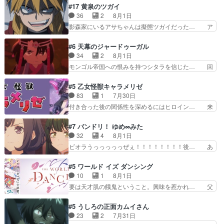
った？今回が初めての探偵活… 探偵じゃなかった
さん柚子に18年分の誕生日プレゼント… 柚子は
#17 黄泉のツガイ
の！？クレアさん探偵すぎ… 突然のポアロクイズ
鬼龍院家から初めて学校に通う事にな… プレゼン
36
2
8月1日
は草なんよ。んで、あん… 今回からついにくれあ
ト攻撃ヤバすぎるwwwヴァイオレ… 玲夜さまサ
影森家にいるアサちゃんは擬態ツガイだった… ア
が探偵事務所の仲間に…
プライズの、これまでの柚子ちゃ… 玲夜から柚子
サが置かれた立場や気持ちを汲んで熱くな… 屋敷
へ17年分の誕生日&を未来に… 「​​13歳の柚子ちゃ
にアサはいなかった逆にガブちゃんはい… 影森の
#6 天幕のジャードゥーガル
んへ…もう中学生な… 梅原の人が18歳になるま
当主が際限なくツガイを増やせるのに… 今回はも
34
2
8月1日
での誕生プレゼン… なよなよした男（cv石田彰）
うガブちゃんさんの悲鳴にも似た怒… ユルと戦っ
モンゴル帝国への恨みを持つシタラを信じた… 回
梅ちゃんがた…
た時から伏線が張られていたのが… しかしアサ
想が淡々と語られるのだけどいつの間にか… オゴ
は、兄様に会いたいbotだと思… ツガイには優し
タイの妃になってもその心は晴れず、モ… ドレゲ
#5 乙女怪獣キャラメリゼ
い筈のガブちゃん、アキオの… 色々とひっかけが
ネの過去、宝石だった彼女が人になり… ドレゲネ
83
1
7月30日
あって、最終的に嫌な終わ… ゴンゾウが従える大
の過去、、辛かった、、あのジャタ… 年上旦那が
付き合った後の関係性を深めるにはヒロイン… 来
量のツガイに何事かと思…
良い人でも、女は宝石でただ笑っ… ダイルの儀式
夢ちゃんがキングコングなのいい味付けだ… ずっ
の神々しさたるや。一気に空気… ドレネゲの辛い
とメスってて何この可愛い生物。クラス… 付き合
#7 バンドリ！ ゆめ∞みた
過去には同情の言葉しか…シ… 奥様に悲しい過
い始めたら始めたでまた違った悩みが… と一歩ず
32
4
8月1日
去…萌え袖が可愛いね、と思… ドレゲネとシタ
つ踏み出す黒絵ちゃん微笑ま新汰の… ツインテー
ビオラうっっっっっぜぇ！！！！！！！！後… あ
ラ、2人だけの同盟が結成さ…
ルが可愛いお茶目な妹ちゃんです… しかも過去も
られちゃん、僕っ子になってから取り戻し… ビオ
重いんかいかつては自分に自信… リップを塗って
ラが悪魔すぎて気分が悪くなってきたこ… 声優ま
#5 ワールド イズ ダンシング
らっしゃるからかしらお顔が… 黒絵「怪獣に憧れ
とめました(７話まで)仲町あられ/… ビオラの策略
10
1
8月1日
るのはいいけど自分自身が… 素の自分はどちらな
がバッチリ嵌って最高wwwこ… 自信あれば評価
要は天才肌の餓鬼ということ。興味を惹かれ… 父
のかはまだ不明だが見せ…
なんて気にしないし、充実し… ・バーチャルだけ
の観阿弥と袂を分かった？鬼夜叉が田楽の… 猿楽
ど、みゅーたいぷ初ライブ… OPこんなんだっ
の鬼夜叉と田楽の増次郎。小さないざこ… 着眼点
#5 うしろの正面カムイさん
け？と思ったら歌唱シーン… の、らいぶシーン
は良くとも、先鋭的すぎるのか。芸能… 鬼夜叉は
23
2
7月31日
＿!!­­--­­--­… それだけでええやん！！しかし、ビオラ
石也と共に観世座をあとにし、三条… 観世座を離