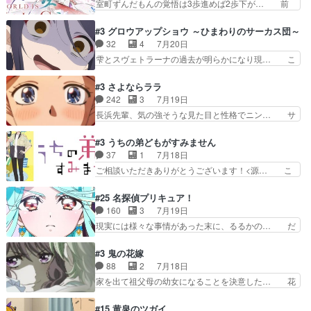
室町ずんだもんの覚悟は3歩進めば2歩下が… 前
換と酩酊ネタの二連発(…
に言って脚本と演出が悪いと思う… 小春の目が見
回の白拍子の死といい今回の”まぐわい”… 世阿弥
えなくなったのは先天性による… 冬月の前向きさ
が主人公の漫画がアニメになったらし… 壮絶だっ
#3 グロウアップショウ ～ひまわりのサーカス団～
と、空野の億劫さがリアルだ… かけると小春、二
た…30分で2時間の映画のように… すべての表現
32
4
7月20日
人が一緒に過ごす時間が描… ヒロインの目が不自
がピタリと揃った傑作本当に素… たまに現れて謎
雫とスヴェトラーナの過去が明らかになり現… こ
由だから音を大切にして…
のアドバイスをしてくれるお… 可愛いキャラデザ
のアニメは足首を休ませるという事を知ら… 愛知
からは想像できない顔芸、… 父、大舞台へ立つこ
県豊川市付近が舞台なのか～現地にも出… 前回に
#3 さよならララ
とが決まる。更に父から… 再び鬼夜叉を導く、素
引き続き、今回もおぱんつであります… キャラク
242
3
7月19日
性不明の彼の名前を知… 恵まれた身分に甘え、修
ターが可愛いのはもちろん、ストー… 皇ではなく
長浜先輩、気の強そうな見た目と性格でニン… サ
練を怠るキャラは苦…
ひまわりを蔑ろにして皇に乗り換… 傷跡なんか、
ブタイがええよね〜関西弁が凄くちゃんと… って
見せたくない自分の力量を超え… エロいところ以
なったからユリ確定！＼(^o^)／ラ… プロローグ
#3 うちの弟どもがすみません
外あまり見どころがない。1… いや～、めちゃく
的な１話、２話からの浮世離れし… 茉里のボクシ
37
1
7月18日
ちゃおもしろいね。瑞佳は… キャラデザが映える
ングにかける真摯さ格好良かっ… 今回はゲストが
ご相談いただきありがとうございます！<源… こ
のは勿論だけど脚本に歩…
２名！ワンピースの作画さん… あほって言う茉里
こまで見てきて糸ちゃんの声がキャラとす… 糸が
がかっこいいよあほララは… 唯一の理解者だった
家事を頑張り過ぎてテストの結果が酷く… 糸ちゃ
#25 名探偵プリキュア！
母親を失い、アウェーの… ３話の地味に好きポイ
んと源くん、類くんのお買い物シーン… ３話にし
160
3
7月19日
ントは、冒頭でララが… ボクシング部部員たちの
てもう普通に物語が楽しみになっち… 類くんの将
現実には様々な事情があった末に、るるかの… だ
設定を公開！辻さん…
来の夢が微笑ましいまだまだ甘え… 前髪ぱっつん
からるるかが「まどろっこしい」と称され… エク
金太郎な糸ちゃんがお母さん役… 子供達だけで生
レール編の始まり、エリザさんの回で「… 「マジ
#3 鬼の花嫁
活するようになってからの話… 最後の「かわい
ラ」と言えば同時上映の「公タロウ」… キュアエ
88
2
7月18日
い」の破壊力よ…あれは成田… 糸と4人の弟の関
クレールはやっぱりくれあだったか… エクレール
家を出て祖父母の幼女になることを決意した… 花
わり方がどう変化していく…
は誰だ編、遂に答え合わせの時だ… これで自分も
嫁を傷つけたら許さん、今回見せた氷の表… ツッ
キュアっと探偵事務所の一員で… あんなとみくる
コミどころが多すぎてある意味おもしろ… 胸が凄
#15 黄泉のツガイ