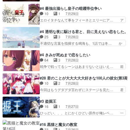
トーがカッコいいと思ってたら、トグサが… あの
利な講話条件を引き出すため… コンコルド効果に
見た目もうただのロボでしかないんだよ… 俺らの
#4 最強出涸らし皇子の暗躍帝位争い
油を注ぐターニャの勝利軍… 犠牲を払っても良い
汗拭きそりゃいやだろwwバトー＆ト… イノセン
10
1
7月29日
ならお前たちが前線へ行… 戦闘がアッサリし過ぎ
スの元となった回だけど、ガイノイ… アダム・リ
エロイタチなんて事をフィーネとエリーにア… ア
じゃない？戦争がメイ…
ンクやジェイムスン(教授)型サ… アンドロイドも
ルも気付かなかった事を…フィーネは自分… モン
おっさんの汗を拭くのは嫌や… 押井守監督のイノ
スターを呼ぶ笛？黒幕は狩猟祭とは関係… 平凡な
#4 透明な夜に駆ける君と、目に見えない恋をした。
センスの土台になったエピ… コミカルなのにも慣
少女に見える眼鏡w眼鏡属性は持ち合… 神アニ
25
3
7月28日
れてきました。１話でし… ロボットの反乱は今と
メ、ケテーイ！「騎士狩猟祭、前夜の… フィーネ
不適切な言葉を指摘する鳴海も、1話では冬… か
なっては良くある話し…
がアルノルトに活躍してもらいたが… 第４話を
けると鳴海のやり取り微笑ましいw良い奴… どう
ABEMAで視聴しました。視聴に… 第４話、アル
接していいのかわからず戸惑うかけるも… 盲目だ
#4 きみが死ぬまで恋をしたい
とフィーネの２度目のデート出… マジできな臭い
と相手の表情も分からないからどう思… 今期のバ
64
3
7月28日
ぞ帝位争い。姉からの刺客を… ふぃーねと町の様
ックナンバーみたいなOPアニメ。… 初デートで
戦争で戦ってるシーンはあまりないとはいえ… 前
子を見に行ったら町中で窃…
冬月を笑わせようとする姿も冬月… 特に大きな事
回までにあまり見れなかったようなシーナ… ミミ
件やイベントが起きるでもなく… 初デートで冬月
の存在で揺らぐ14クラス約束された死… ミミの
#28 君のことが大大大大大好きな100人の彼女(第3期)
を笑わせようとする姿も冬月… 3話までは主人公
秘密をあっさり受け入れたのは拍子抜… 蘇生魔法
10
2
7月28日
がどうでもいいことでずっ… 花火購入に浅草へ…
って下衆い国なら進退窮まったら手… 蘇生魔法ヤ
今回はもうグダグダ言わずにステージを見た… 君
行き当たりばったり訪問…
バイけどミミいなかったら詰んで… アニメオタク
のことが大大大大大好きな１００人の彼女… 100
あるある：作中に花が登場する… ご視聴ありがと
カノ版ラブライブ！？こういうのは人… 俺、みん
#3 盗掘王
うございました！アリとセイ… ごめん、そういう
なのレッスン動画をDVDが焼きき… アナウンス
16
1
7月27日
話がしたい作品じゃないの… 第４話感想：その口
役で出演いたしましたみんなのア… 恋太郎ファミ
ひっどい、、、とにかくひどい原作が俺レベ… 一
止め効果あるかな？ミミ…
リーがガチでアイドルに挑戦！… ギャグギャグし
般人が巻き込まれることもあるのか結構面… 久野
くもド直球で泣ける回来たな… 【完全初見】100
美咲さんと言えば幼女！アイマスの市原… 遼河は
#16 黒猫と魔女の教室
カノGirlfrien… 『アイドル伝説恋太郎ファミリ
目的の為には人命も軽視するタイプの… 4つのス
33
1
7月26日