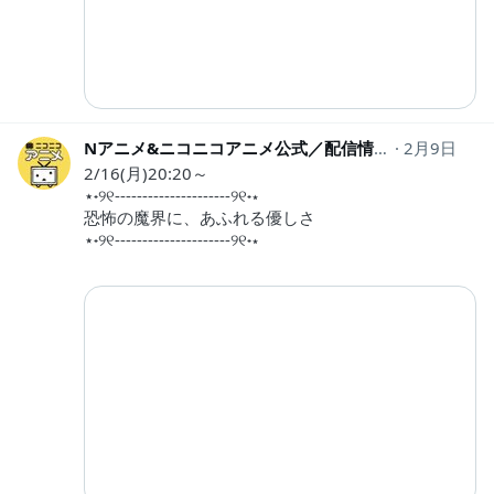
Nアニメ&ニコニコアニメ公式／配信情報やも!!
2月9日
nico
2/16(月)20:20～
⋆˖୨୧---------------------୨୧˖⋆
恐怖の魔界に、あふれる優しさ
⋆˖୨୧---------------------୨୧˖⋆