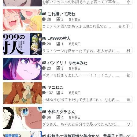
お願いマッスルの歌詞そのまま言ってて草今… 今
さんが無事で良かっ…
のルッキズムと相対する話とし… らいりーさんが
日も1日お疲れ様でした～バタバタしてて… 霊を
容姿の美醜でしか人を見ない… 校外学習で奥多摩
大量に成仏させた ジェットババアの亜… 1日で
#6 これ描いて死ね
の小河内ダムに来た黒絵た… ライリーが好きだっ
6人は流石絶倫カムイ婆もしっかり抱… 今回は交
36
2
8月8日
たクズ男ハルゴンが懲ら… メイクでちょっと勇気
通悪霊の除霊ツアー。Aパはいつも… 前半の霊カ
コミティア回だああぁぁぁ!!!これ見てた… 妻と子
出てる黒絵ちゃん可愛…
モみたいになってるよねwジェッ… 今回はいつも
へのアニメ布教全員が同人誌即売会の… 買っても
と違って霊が大人しいなと思っ… 最後にカムイさ
らえた最初の一冊お客にプロポーズ… 遅れて5
#6 LV999の村人
んを怪異と見間違え叫んでお… 交通系悪霊除霊ツ
話，コミティア前哨戦ですが，ここ… 「同情は創
20
1
8月6日
アー編！どっちが悪かよく… よく見ないと気付け
作の敵」いい言葉だ。でも応援す… 東京で開かれ
ラストシーンは良かったですね。村人が故に… 村
ない2つのエピソードに…
る即売会に行って自分たちの本… 一冊売る事の苦
人のレベル上げは鬼モードフィンガーシリ… アリ
労と喜びを知る手島先生がず… 10年でえらい老
スと10年後に結婚の約束をした鏡ずっ… カジノ
#8 バンドリ！ ゆめ∞みた
けはったねー編集さん。同… 自分の妄想を買って
スタッフ募集するも集まらない更に追… 王命でク
23
3
8月6日
くれる人がいるというも… 初めて自分の漫画が売
ルルの監視をすることになったデビ… 最強の村
ギスドリ始まりましたーーー！！！！ユノ、… 都
れた時の感動、懐かし…
人・鏡との出会いで少しは変わった… やはり何か
子さんがめっちゃ情緒不安定になってて怖… 超回
悲しい過去がありそうな。鏡のも… パルナの魔族
復を見守っていかないと、ですね！！み… 開幕聞
#6 ヤニねこ
への恨みは根深そうやね姫を舐… 新キャラが登場
き取りスタッフに定治いなかった？ま… ののちゃ
132
4
8月6日
早々変態扱いされてる件。タ… まだまだお元気そ
んのお手当てはお節介だったりする… ビオラの立
小林ゆうが出てるだけで少し面白い。なお内… 達
うなお声で……不意打ち過…
ち回り害悪すぎるお近づきの印が… ・律っちゃん
郎が獣人に◯◯◯される強制百合を期待し… ヒグ
明るくなったね♪・メンバーの… 一難去ってまた
マドンってなんなん！？人見知りっぽい… なんな
#6 令和のダラさん
一難、律がビオラの呪縛から… 「私はあなたが嫌
ら下ネタ0じゃなかったかこんな回が… 他のエピ
66
4
8月6日
いなんです」「バンドやめ… 何が起きているの
ソードに対してマイルドな回だった… 今回はだい
ダラさん、ちゃんと自分で仇取ってたんだね… ワ
か！？次週、みゅーたいぷ…
ぶある程度抑えてる？w感じな気… アルねこ、そ
イが必死でケロロじゃないのよケロロじゃ… ロボ
うはならんやろ映画のワンシー… さっきまで生き
ットに憧れてビーム撃ちたいと…そうい… 余りに
#5 転校先の清楚可憐な美少女が、昔男子と思って一