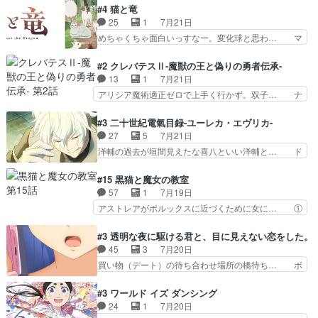
のはらしい、人間ドラマが始まり… この2人めっ
描いたようなチョロインだったな。下半… 前回か
#4 猫と竜
ちゃ食うやん魔人狩りチーム強… 人類滅亡寸前ま
ら引き続いてじいさんとの決別の冒頭… あっちは
25
1
7月21日
で追い詰められていたのに、… 第３話をU-NEXT
呪霊でこっちは物怪。忍者っぽいア… 護衛対象と
めちゃくちゃ面白いっすなー。変化球と思わ… マ
で視聴しました。視聴…
なる弐郎を連れて隠密局へ、彼の… →現状展開が
インからローゼマインへ重要回をちゃんと… 何世
王道パターンなので無難という… 保護対象となっ
代もの猫たちの誕生と成長を見守る猫竜… 前回猫
#2 クレバテスⅡ-魔獣の王と偽りの勇者伝承-
た弐郎は鬼子母神一華の護衛… 護衛はお尻一華、
たちで熊退治をしていた中の一匹の猫… と思って
13
1
7月21日
ここは定番やっぱ物の怪の… ①敵は会話してる最
みにいったらクロバネのCV.速水… 「おじちゃん
アリシア魔術適正ゼロで上手く行かず。双子… ナ
中の同乗者を物音一つ発…
は身内に甘い」で、いきなり笑… ガチで素晴らし
イエちゃんが不憫な立場になっててめっち… 自己
すぎる……。長命種によって… 前回巣立っていっ
紹介の時台に乗ってるサラサ可愛いw学… ナイ
#3 二十世紀電氣目録-ユーレカ・エヴリカ-
た子猫たちのその後が描か… 王子の旅の始まりは
エ・シフォンリッツの出番が多くて嬉し… 石田で
27
5
7月21日
確かにそうでしたよね！… リゼロ見終わっちゃっ
こいつワルだな。なぜ大猿に変身した… 2冊目の
洋輔の過去が垣間見えたな喜八といい洋輔と… ド
てほのぼの系がいいか…
トアの書は学長の手に1話冒頭と合… アリシアと
タバタしたけど兄の遺した目録に記された… 洋輔
クレンのソルセインでの潜入生活… 元は勇者だっ
が目録に固執する理由もほぼ明らかとな… これ京
#15 黒猫と魔女の教室
たのにロリ化されて学生にされ… これはいい黒沢
アニだったのかそのわりにはそこまで… 清六兄ち
57
1
7月19日
ともよ。笑いのセンスも合う… ナイエのリアクシ
ゃんと喜八、清六と洋輔それぞれの… 化学的作用
アストレアがポルックスに近づくために女に… ①
ョンが面白い。ローメイン…
に依りて継続して…電池と称すっ… 洋輔、清六の
魔法の図鑑が買えてヘヘーンなスピカ②今… 前半
こと好きすぎだろなんか電気で… 仲間が一気に増
はアストレアの野望による性転換、後半… アスト
#3 透明な夜に駆ける君と、目に見えない恋をした。
えてみんなで物作りで一気に… 作画は最高なのに
レア君の作戦に皆巻き込まれてて草捕… アストレ
45
3
7月20日
話がつまらない。やっぱ京… 天下り式に竹のフィ
アが作った薬によって男女入れ替わ… アルトレア
買い物（デート）の待ち合わせ場所の橋待ち… ボ
ラメントが出てきたのは…
がポルックスのこと好きとは言え… アストレアが
ソボソとつぶやく。カラオケは視覚障害が… 闇夜
ポルックスちゃんに憧れて、変… TS騒動に酔っ
を照らす打ち上げ花火。人混みの中、み… どんど
#3 ワールド イズ ダンシング
払い騒動と賑やかでいいねw… 偉大な父を持つが
んキュンが増えていく展開に毎回わく… ちょこっ
24
1
7月20日
故の悩(独自のおっぱい論… 鉄板中の鉄板、性転
と書ければと風が吹き手元にあった… 』は、率直