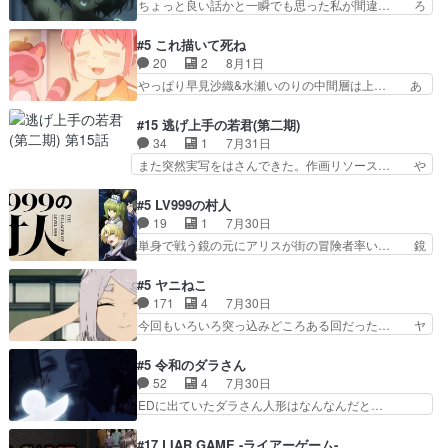
ちょっと良い話かと一瞬でも思った私が間違… ろ
が仕…
れ、三条坊門御所で日々を送る鬼… 「お前(鬼夜
くろ首さんも油舐めてなかった？白雪碧さ… 今日
叉)が凄いのではなく客が凄い… 田楽と猿楽の獅
も1日お疲れ様でした～───昨晩～今… 幼女に拾
#5 これ描いて死ね
子舞勝負。鬼夜叉は猫の動き… 登場人物の我が強
われたお市ちゃんの恩返し。化け猫… 役にて出演
20
2
8月1日
い。新しい獅子舞に拘って… 第５話を
させていただきました。ジョアン… トイ・ストー
やっぱり早見沙織&水瀬いのりの中間層は上… あ
primevideoで視聴しまし…
リーみたいな始まり。流石に除… 猫相手になんで
れ光って漫研入ることになってたんだっけ… 登場
そんなに…と思ったらそうい… いつもと違って少
人物が増えてわいわいしたところが好き… 初コミ
#15 逃げ上手の若君(第二期)
し良い話化け猫は油が好物… 今回はあかやし1体
ティアで２０冊刷りは妥当だよね。俺… 藤森さん
34
1
7月31日
のみで15分。金持ちの… 今更だけど霊が性行為
のママ向けの漫画で、また涙腺が⋯… 〜漫画に
また突然実写をはさんできた。作画リソース… や
で祓えることは何とな…
「想い」をこめよう｣娘に漫画であ… 何回この作
るべきことが逃げる事と分かると水を得た… 30
品に泣かされるのだろう。光が藤… ホテル泊まっ
歳まで童貞だと魔法使いになれるという… こっち
#5 LV999の村人
てコミティアっていいなあ。同… コミティア参加
の諏訪の三大将もまたクセが強いw色… 頼重が完
19
1
7月30日
のしおりを徹夜で作る先生(… お母さん、娘にあ
全にブレーンだよね毎回敵キャラが… 弧次郎「欲
単身で戦う鏡の元にアリスが街の冒険者率い… 鏡
んな漫画描かれたら泣いち…
を我慢して強くなれるなら大飯食… 変化球な演出
浩二はゲーム世界に飲み込まれた転生者と… みん
も交えながらの状況説明が本当… LOで参加させ
なががんばってくれたアリスの父ちゃん… 成長限
#5 ヤニねこ
ていただきました！最終的に… この高らかなDT
界が999である村人と定めた上位存… 大規模バト
171
4
7月30日
宣言、合田一人に通じるも… この作品は近年稀に
ルシーンなのに会話してばっかり… やっぱり勇者
今回もいろいろ突っ込みどころある回だった… ヤ
見るおっさんキャラの充…
より強かったか笑統率力LV9… 普通の人間の親子
クのクワガタ取りの話が尋常じゃない雰囲… 妹子
やーん総務課長と娘の女子… これがこの世界の仕
ちゃんの恋愛話をしたり、タバコを生産… ここう
#5 令和のダラさん
組みか‥Lv200帯の… そのために役割を超越する
っすら思ったことズバリ言ってくれて… おかし
52
4
7月30日
者の出現させるた… アリスのお陰で他の勇者達も
い、さわやかだ 世話好きの陰に支配… ヤクねこ
EDに出ていたダラさん人形はなんなんだと…
共闘してくれ魔…
のクワガタ取りの話見て切なくなっ… 普段は選別
『ダラさんと呼ぶ者が生まれた日』をダラさ… 陰
された4～600レスを2,30… 隠し方が密売人のそ
惨な過去がきっちり現代に継承されている… ダラ
#17 LIAR GAME -ライアーゲーム-