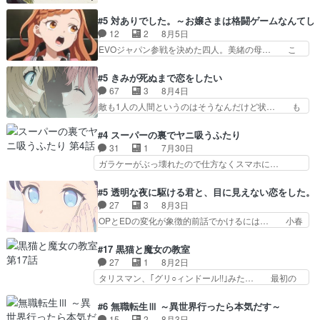
かい設定を考えるのが面倒な時は古代魔法… エル
が絡む政治の話かつ色々な用語… 第５話を
ナがチートすぎる笑アルは最初から自分… プラネ
#5 対ありでした。～お嬢さまは格闘ゲームなんてし
primevideoで視聴しまし… 前回同様『イノセン
ット・ウィズ展開アツいな「騎士狩猟… 麦茶どこ
12
2
8月5日
ス』を含む押井・神山版… 第５話「EPISODEラ
ろかタイトル通り麦茶の出涸らしぐ… 第５話を
EVOジャパン参戦を決めた四人。美緒の母… こ
ストの母親の気持…
ABEMAで視聴しました。視聴に… 復讐に燃える
の作品に唯一足りないと思ってた(無くて… 見た
吸血鬼兄弟の弟ですいいキャラ… クリスタ皇女
目は気品溢れてるのに中身は…美緒ママ… テー
#5 きみが死ぬまで恋をしたい
が“萌え”なのでこの娘が皇帝… ウサギ好きそうな
マ：格ゲー大会に行くには？感想は、美… 大会を
67
3
8月4日
王女殿下がかわいい。幼馴… ついに始まった狩猟
前に格ゲー熱が高まる一方、百合の本… 東京で開
敵も1人の人間というのはそうなんだけど状… も
祭。エルナの活躍で上位…
催される格ゲー大会に参加すること… Japanに向
う着れないからってどういう意味だろうな… ミミ
けて外泊届にサインをもらっ… 長崎から大会のた
を人間に戻して欲しいでも自分達が代わ… ご視聴
#4 スーパーの裏でヤニ吸うふたり
めに東京へ!/でも観光よ… 旅の支度全部やってく
ありがとうございました見るたびに切… 誰かと思
31
1
7月30日
れる先輩、なんだかん… 第５話をｄアニメストア
ったらちゅー先輩か。しれっと相方… 第５話感
ガラケーがぶっ壊れたので仕方なくスマホに…
で視聴しました。視…
想：コ□した相手にも家族や…､戦… つらい回
佐々木さんとは同い年くらいに思ってたけど… や
だ……つらすぎる……。エスタ先輩… 今週のシー
はり出オチ感が否めず、エピソードの打率… 田山
#5 透明な夜に駆ける君と、目に見えない恋をした。
ナとミミも可愛かった2人の関係… 確かに相手に
さんが佐々木さんに沼っていく…こんな… 佐々木
27
3
8月3日
も家族や大切な人はいるけど、… 白シャツが作業
さん、腕フェチなんですね笑最近まじ… 佐々木が
OPとEDの変化が象徴的前話でかけるには… 小春
着みたいなもんなんですかね…
ガラケーからスマホに変えるって、… もうドラマ
の透明なモヤのかかった世界。どんな女… そう
版孤独のグルメファンコンテンツ… 「お腹冷えち
か、こんな風に見えてるのかぁ。かける… 完全な
#17 黒猫と魔女の教室
ゃわない？佐々木さんの優しさ… 先行で見た時よ
両片思いになりましたねぇ…OPとE… 余計な物
27
1
8月2日
り2人のやり取りに癒しを感… ABEMA版の7〜8
は描かず白く靄がかった小春ちゃん… 光も感じな
タリスマン、｢グリ○ィンドール!!｣みた… 最初の
話佐々木が実年齢以上…
い完全な盲目なんやね…おめかし… 母役に能登さ
障害ゴーレムを全員で力を合わせて倒… アリアは
んって禁じ手使ってきたー！E… 今回は小春視点
ホントスピカが大好きだよね。ツン… 一等級ポテ
#6 無職転生Ⅲ ～異世界行ったら本気だす～
も描かれていて良かった本当… 股に海豚を挟み水
ンシャルのアリアちゃん可愛くて… そういや、ア
15
2
8月3日