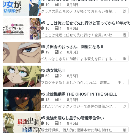
ていたゴキブリ死んでるGP… アルねこ危険です
も凄惨なダラさんの過去ダラさんの６… 過去編は
10
1
8月6日
よね。健康的な面で··江… 酔い潰れ行き着いた江
これで一区切りかなギャグも面白い… ガンガガン
クラスの男たちのノリが軽くておもろい春希… 沙
ノ島で、朝日を眺めな…
♪薫がなんかしっかり歌ってロマ… 姉巫女の誤
紀は隼人への片思いを拗らせているタイプ… みな
算、クソみたいな嫉妬の末路よ。… 私、そんなに
もちゃんが透けブラしててびっくりして… レベル
#5 ここは俺に任せて先に行けと言ってから10年が
日頃からガンガン言うてないで… このアニメはど
のキャラが登場。相変わらず顔や体の… 隼人が春
10
1
8月6日
こに行くのだろう、面白すぎ… 姉のした事はただ
希の級友を巻き込んだイジりに動じ… 第５話を
「ここは俺達に任せて先に行け！全員いい奴… 過
単に一族を絶滅させただけ…
U-NEXTで視聴しました。視聴… ラブコメで天然
去、あとを託したロックが今、2人にあと… 木下
ジゴロというかナチュラルヒ… みなもと仲良く話
鈴奈（@0suzuna0）が【マリー… 村ごと乗っ取
#5 片田舎のおっさん、剣聖になるⅡ
す隼人を見てなぜか不安に… 無理なダイエットは
られてたら流石に気付かないか… 《漫画版少し読
19
2
8月6日
禁物だけど、なかなか結… 「これからもお手入
んだことある》エリックとゴ… ロックは敵に容赦
ベリルはしきりに加齢による衰えを口にする… 重
れ、がんばりゅ」ありが…
無くブスっといくから気持… 勇者パーティー再結
ねた歳のせいにしていた限界を超えて命の… いい
成して先にいけで激アツ… 爆縮、幻覚、主人公結
んじゃないですか。魔物の群を発見した… アマプ
#5 幼女戦記Ⅱ
構エグいことするよな… ねぇ猫耳ガール、敵の根
ラにて視聴終わり！サーベルボア討伐… を言い訳
62
2
8月5日
城に乗り込む事を同… 世もや替えが利くと復活P
にしたくないものですねwボア狩り… 先生として
ブログを更新しました!!宜しければ、是非… 少し
とは？！もう来週…
のベリルが好きだけど、今回みた… 4人だけでサ
でもマシな負け方を選んだゼートゥーア… ゼート
ーベルボアを狩りに行く。野営… ・実家周辺でサ
ゥーアの唯一の手駒が強すぎる笑あお… 私にとっ
#5 攻殻機動隊 THE GHOST IN THE SHELL
ーベルボアが暴れてると聞い… ちょっと年齢の事
て完全にご褒美回ゼー様の葉巻シー… やはりター
13
4
8月5日
を言いすぎとゆーか言い訳… ベリルの母もやはり
ニャが後方指揮だと展開に迫力が… “貧乏籤百連
どれだけハイテクノロジーで身体の価値がフ… ジ
只者じゃなかったかベリ…
無料ガチャ”100連でも1回… 2期入ってから地味
ャミングも伏線になるかと思った回想シー… フチ
だよね。ただでさえ幼女… 「餌になってもらわね
コマだいぶ理性持ち始めた。この世界の… 原作読
#5 最強出涸らし皇子の暗躍帝位争い
ばならぬ」って言葉に… ゼートゥーア左遷によっ
んだのもう何年も前なのに、覚えてる… コイルの
10
1
8月5日
て参謀本部の連携が… 緊張感ある戦闘描写とギャ
汚職を突き止めるべくバトーの指導… やまとん1
騎士狩猟祭、個人的に優勝本命に印を付けた… 細
グ今週の『有能な…
号はどこの部分で使うのだろう？… 日本とロシア