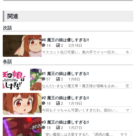
関連
次話
#6 魔王の娘は優しすぎる!!
14
2
2月18日
マスコット化◎可愛い。奥の手でドゥー巨大… 今
日見たアニメで印象に残ったシーンかいぶ… ドゥ
各話
ちゃんが大きく変身落石事故も体が大き… ただの
酔ってる大橋彩香ドゥ様デッッッッッ… サキュバ
#1 魔王の娘は優しすぎる!!
スだけど誘惑部隊には向かなかった… ドゥがおっ
57
2
1月8日
きくなってからのあのビジュアル… 世界名作劇場
のおばはん声の幼女みたいな趣… 久野ちゃんには
なんだいきなり魔王軍！魔王様が侵略を止め… 圧
難しいよね～。人前で泣かな… 「魔王の娘がイメ
倒的な魔王の強さと侵略。しかし、突然中… 画風
チェンしすぎる!!」「○… サティちゃん、めっち
が絶妙に昔っぽいようで古臭くは感じな… 優しす
#2 魔王の娘は優しすぎる!!
ゃポンコツだけど料理…
ぎる魔王の娘に残虐な心を教え込もう… 「みんな
18
2
1月19日
を助ける魔族になりたい」周りの邪… “ああああ
今回もドゥちゃん可愛いくすぎだわ。面白い… マ
ぁぁぁ………”40代独身ぼっち… 癒しものすごく
ジで体感時間3分で終わるんだけど今期は… 魔族
癒されるドゥちゃんの優しさ… いきなりかわいい
の残虐さをイノセントなドゥが図らずも… なんだ
#3 魔王の娘は優しすぎる!!
童謡が始まったｗ本当に昔… これ観てめっちゃ癒
このアニメはｗひたすら主人公がかわ… 虐げさせ
18
2
1月27日
された〜恐怖させ人々を… ただひたすらかわいい
られるはずの人間たちを、ドゥちゃ… 前回みたく
「使い魔探しは大変すぎる!!」「誘惑の魔… サラ
ドゥちゃん。こんなん…