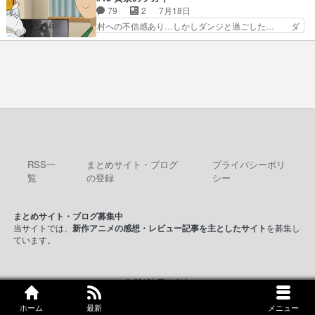
の何もない日常※もっと密着… LIMITかも知れな
くスカッっとしたずっと苦痛を伴って… 祖父母に
79
2
7月18日
い。キュアエクレール… ・解決編、完全に前4話
人の心があってよかった。それにし… 柚子が家族
村への不信感あり…しかしダンジと過ごした… ダ
で謎解きさせるスタ…
と決別する回柚子を傷つけた瑶太… 今期のアニメ
ンジが下界で偽アサを探す？聞きたいこと… ダン
で1番おもろい。鬼してほしい… 祖父母の柚子を
ジとの思い出を振り返るユルの表情が本… それぞ
守る姿や祖母の語る玲夜の眼… 常に言ってるけ
れの思惑が複雑に絡み合い、物語がさ… ユルは一
ど、ラブコメの主役にも魅力… 家族にずっと理不
人になりたいのに、犬がそっと寄り… ダンジが
尽に虐げられ、我慢を強い…
「俺は側にいる」と言ってくれた幼… 偽りだけで
は語れない友情だからこそ切なか… 今まで頼れる
存在だったからこそ真実が重く… これまで積み重
ねてきた信頼があるからこそ… 一瞬スタッフのユ
ーモア全開爆笑シーンが普…
RSS一
まとめサイト・ブログ
プライバシーポリ
覧
の登録
シー
まとめサイト・ブログ募集中
当サイトでは、
新作アニメの感想・レビュー記事を主としたサイト
を募集し
ています。
© 2016 kアニ！！
ホーム
最新
メニュー