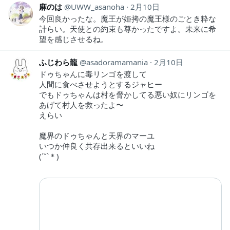
麻のは
UWW_asanoha
2月10日
今回良かったな。魔王が姫拷の魔王様のごとき粋な
計らい。天使との約束も尊かったですよ。未来に希
望を感じさせるね。
ふじわら龍
asadoramamania
2月10日
ドゥちゃんに毒リンゴを渡して
人間に食べさせようとするジャヒー
でもドゥちゃんは村を脅かしてる悪い奴にリンゴを
あげて村人を救ったよ〜
えらい
魔界のドゥちゃんと天界のマーユ
いつか仲良く共存出来るといいね
(´˘`＊)