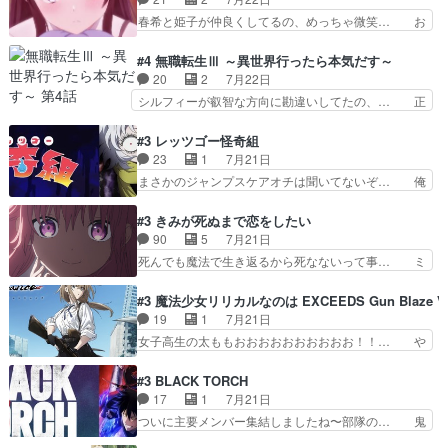
こいつもカラフルなだけ… 跡継ぎ候補多すぎるw
のハラハラ感。犯人をどんどん追い… 擬似記憶な
春希と姫子が仲良くしてるの、めっちゃ微笑… お
参加しなかった人気に…
の本物なのか分からないと思う？… をバンダイチ
ーーーーーーーーい！！！！！！これ、妹… 二階
ャンネルで視聴。いやはや、ア… 1990年代の
堂さんが女性だってことみんな知らなか… 姫子さ
#4 無職転生Ⅲ ～異世界行ったら本気だす～
OVAならアリかな。ICT… 冒頭のアクションから
んと三岳さんがラストに姫子さんのお… 初めて夜
20
2
7月22日
釘付けだった。皆人形… ひとつの単体の作品とし
のコンビニに行った隼人と姫子は偶… こういう学
シルフィーが叡智な方向に勘違いしてたの、… 正
ては悪くないと思い…
園物のラブコメ元々好きだから設… にしても妹は
しい意味での淫乱だと思うギースいい顔に… をバ
普通にハルキに嫉妬せず仲良く… ３話に「三岳長
ンダイチャンネルで視聴。リーリャさん… なんか
#3 レッツゴー怪奇組
久」役で出演してまーす！み… 隼人の家庭は隼人
腹立つなぁルーデウスめ…これでエリ… トレント
23
1
7月21日
に家事の負担がかかってい… 三岳さんが隼人にと
は後に何らかの際に活躍するんやろ… アイシ
まさかのジャンプスケアオチは聞いてないぞ… 俺
って妹扱い止まりそうな…
ャ、、、なんと末恐ろしい妹なんだ！… ルーデウ
んちの押し入れどーなってるんだよー？あ… メチ
スが財宝の取り分をもらうときに多… 残り湯なら
ャ子の従姉妹シュラ子登場。主人公眼福… 跡目争
#3 きみが死ぬまで恋をしたい
しゃあない。狂犬かくましいつ来… 本作はぬるい
いの新キャラ登場で、今回はシュール… めちゃ子
90
5
7月21日
ハーレムではなく、真面目に一… エリスはしばら
のいとこかわいい今回主人公の驚き… メチャ子を
死んでも魔法で生き返るから死なないって事… ミ
くEDだけやね。アイシャ、…
くしゃみと鼻水が止まらなくなる… お父さんに押
ミ不在の際のシーナ、アリとセイランとの… ミ
し付けられた本独特やし、おま… シュラ子ちゃん
ミ、最後のその顔は怖いよ...。てかタ… もはや人
#3 魔法少女リリカルなのは EXCEEDS Gun Blaze Ve
をちびっ子にしたあの玉、も… 半裸の警官の方が
間なのかも怪しい戦闘シーンがない… 今話第LO
19
1
7月21日
怖い。ライバルキャラかわ… 霊媒師が人の肩に霊
／原画で参加させていただきまし… 皆大好き、ロ
女子高生の太ももおおおおおおおおおお！！… や
を乗せるな笑なんてモノ…
リの全裸だーーーーーーッッッ… シーナとミミが
っぱり、そんなはまって見てる感じでは、… 『久
友だちになってよかった。ミ… ダークな世界観に
瀬シイナと夜海トワ』今回はフォロワー… なのは
#3 BLACK TORCH
芽吹く百合の花。ミミ(c… ルームメイト1ヶ月経
と出逢い炎の魔人の能力を人類の為に… ・シイ
17
1
7月21日
ってシーナがミミの人… もう後戻りできないぞ」
ナ、トワと出会う親近感を感じる2人… 篠宮マナ
ついに主要メンバー集結しましたね〜部隊の… 鬼
してくるとは思わん…
が登場したけど公式サイトに20歳… リリカルな
子母神、桐原との馴れ初めは多分に衝突気… 絵に