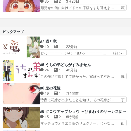
35
2
3月26日
ちゃんが凶悪モー… 勇者ウルくんの仲間として声
秘密が明かされる回です。超強い… えーと、17
顔見せの儀に向けてドゥの原稿をすり替えよ… 顔
の出演をさせて…
歳の母親っぽい人は実は母親で… ①寝る前に絵本
見せの儀のドゥさま、もはや七五三w可愛… 22位
の読み聞かせをパパにねだる… やっとドゥちゃん
魔術師クノンは見えている9~13話… ①顔見せの
のママ登場した〜！！！今… ドゥの誕生秘話がと
儀の衣装を着たドゥ様何着ても可… ドゥは顔見せ
うとう明らかにダハーカ… さらっとドゥ様の正体
の儀で皆の心を掴み、言葉の通… まあとにかくほ
ピックアップ
語るなよ！お前らもう…
のぼのしたアニメだったな全… 顔見せの儀が賑や
かすぎる！！！ドゥちゃん… ドゥさまの顔見せの
#7 猫と竜
儀の衣装が可愛すぎる〜… 結局誰もがドゥ様の善
10
1
22分前
性を矯めるどころか逆… ただただ純粋で優しい魔
どわーーーー(´；ω；｀)びゃーーーーー… 猫じゃ
王の娘ドゥを愛でる…
らしにはしゃぐママにゃん可愛いwデ… ママにゃ
んが久しぶりに森へ帰ってきた！！… おだやかに
#6 うちの弟どもがすみません
ママにゃんが帰ってきた。この作… ママにゃんが
24
1
42分前
学校が休みになるので、久しぶ… ママニャン回で
この作品応援してて良かった。家族って不思… 協
キター！と喜んでたからの大… ママにゃん久しぶ
力プレイで強敵を撃破、柊の心の解放にも… 柊く
りに森に帰ってきたけど息… ・・・ちょっとウル
んが外に出られなくなってたのはいじめ… RPG
#6 鬼の花嫁
ッときた。今期で一番好… おかあちゃんっていい
シーンカッコいい！もう転生モノに変… ゲーム内
19
1
7時間前
もんだ。自分の全てを… ついにハイブチが出た！
の柊くんカッコイイな～そして意外… あれからゲ
玲夜に花嫁が出来たことを知り、その花嫁が… 丁
毛色綺麗でかわいい…
ームの中では糸と柊はしっかり仲… 感想は、前話
寧といえばそうなんだけど、ざまぁ、が中… 最
の続きで、糸と柊はゲームで仲… 柊は糸たちと協
初、にゃん吉が透子のストーカーを始めた… 高道
#6 グロウアップショウ ～ひまわりのサーカス団～
力してオンラインRPGの強… 違うアニメ始まっ
きもいけどあれ横で見せつけられるのは… 玲夜の
15
2
8時間前
たかと思ったら先週の続き… ご視聴ありがとうご
前の婚約者鬼山桜子がめっちゃ別嬪さ… にゃんき
マッチョでオネエ言葉のリュグナー、じゃな… 山
ざいましたよかった、本…
ちくんのお母さんが一番かわいいで… 花江さんが
田、相変わらず可愛いね叡智で綺麗で可憐… ひま