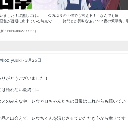
ざいました！涙無しには… 久方ぶりの「何でも言える！ なんでも屋
経営が普通に出来ている時点で… 拷問とか興味なぁい〜？夜の繁華街、
の面々やバイトくん達に関わる人… 先週が最終回っぽい終わり方だった
2026/03/27 11:55
みなさん…エモすぎる…あとソワさ… 先週めちゃくちゃ嫌いに締めたの
シウの出会いのシーンで始まり、ヘラ… 仕事仲間の中で1番年下ポジのシ
koz_yuuki
3月26日
ありがとうございました！
には語れない最終回…
タスのみんなや、レウネロちゃんたちの日常はこれからも続いてい
！
作品と出会えて、レウちゃんを演じさせていただき心から幸せです