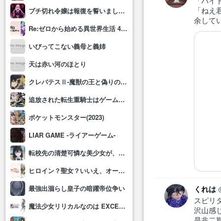
「バイ
「ねえ
ブチ切れ令嬢は報復を誓いました。 ～魔導書の力で祖国を叩き潰します～
余して
Re:ゼロから始める異世界生活 4th season
いびってこない義母と義姉
天は赤い河のほとり
クレバテスⅡ-魔獣の王と偽りの勇者伝承-
追放された転生重騎士はゲーム知識で無双する
ポケットモンスター(2023)
LIAR GAME -ライアーゲーム-
転校先の清楚可憐な美少女が、昔男子と思って一緒に遊んだ幼馴染だった件
ヒロイン？聖女？いいえ、オールワークスメイドです(誇)！
最強出涸らし皇子の暗躍帝位争い
くれは
スピリ
魔法少女リリカルなのは EXCEEDS Gun Blaze Vengeance
沢山感
是非二