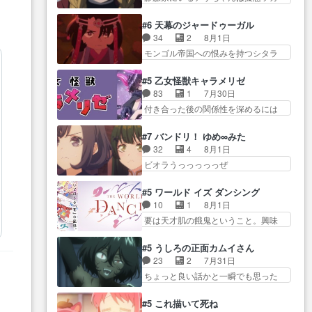
学校に通う事にな… プレゼント
ムをする…
イだった… アサが置かれた立場
活… 探偵じゃなかったの！？ク
攻撃ヤバすぎるwwwヴァイオ
や気持ちを汲んで熱くな… 屋敷
レアさん探偵すぎ… 突然のポア
#6 天幕のジャードゥーガル
レ… 玲夜さまサプライズの、こ
にアサはいなかった逆にガブちゃん
ロクイズは草なんよ。んで、あ
34
2
8月1日
れまでの柚子ちゃ… 玲夜から柚
はい… 影森の当主が際限なくツ
ん… 今回からついにくれあが探
モンゴル帝国への恨みを持つシタラ
子へ17年分の誕生日&を未来に…
ガイを増やせるのに… 今回はも
偵事務所の仲間に…
を信じた… 回想が淡々と語られ
「​​13歳の柚子ちゃんへ…もう中学生
うガブちゃんさんの悲鳴にも似た
るのだけどいつの間にか… オゴ
な… 梅原の人が18歳になるまで
#5 乙女怪獣キャラメリゼ
怒… ユルと戦った時から伏線が
タイの妃になってもその心は晴れ
の誕生プレゼン… なよなよした
83
1
7月30日
張られていたのが… しかしアサ
ず、モ… ドレゲネの過去、宝石
男（cv石田彰）梅ちゃんがた…
付き合った後の関係性を深めるには
は、兄様に会いたいbotだと思…
だった彼女が人になり… ドレゲ
ヒロイン… 来夢ちゃんがキング
ツガイには優しい筈のガブちゃん、
ネの過去、、辛かった、、あのジャ
コングなのいい味付けだ… ずっ
アキオの… 色々とひっかけがあ
#7 バンドリ！ ゆめ∞みた
タ… 年上旦那が良い人でも、女
とメスってて何この可愛い生物。ク
って、最終的に嫌な終わ… ゴン
32
4
8月1日
は宝石でただ笑っ… ダイルの儀
ラス… 付き合い始めたら始めた
ゾウが従える大量のツガイに何事か
ビオラうっっっっっぜ
式の神々しさたるや。一気に空
でまた違った悩みが… と一歩ず
と思…
ぇ！！！！！！！！後… あられ
気… ドレネゲの辛い過去には同
つ踏み出す黒絵ちゃん微笑ま新汰
ちゃん、僕っ子になってから取り戻
情の言葉しか…シ… 奥様に悲し
#5 ワールド イズ ダンシング
の… ツインテールが可愛いお茶
し… ビオラが悪魔すぎて気分が
い過去…萌え袖が可愛いね、と
10
1
8月1日
目な妹ちゃんです… しかも過去
悪くなってきたこ… 声優まとめ
思… ドレゲネとシタラ、2人だけ
要は天才肌の餓鬼ということ。興味
も重いんかいかつては自分に自
ました(７話まで)仲町あられ/… ビ
の同盟が結成さ…
を惹かれ… 父の観阿弥と袂を分
信… リップを塗ってらっしゃる
オラの策略がバッチリ嵌って最高
かった？鬼夜叉が田楽の… 猿楽
からかしらお顔が… 黒絵「怪獣
#5 うしろの正面カムイさん
wwwこ… 自信あれば評価なんて
の鬼夜叉と田楽の増次郎。小さない
に憧れるのはいいけど自分自身
23
2
7月31日
気にしないし、充実し… ・バー
ざこ… 着眼点は良くとも、先鋭
が… 素の自分はどちらなのかは
ちょっと良い話かと一瞬でも思った
チャルだけど、みゅーたいぷ初ライ
的すぎるのか。芸能… 鬼夜叉は
まだ不明だが見せ…
私が間違… ろくろ首さんも油舐
ブ… OPこんなんだっけ？と思っ
石也と共に観世座をあとにし、三
めてなかった？白雪碧さ… 今日
たら歌唱シーン… の、らいぶシ
#5 これ描いて死ね
条… 観世座を離れ、三条坊門御