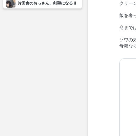
クリー
片田舎のおっさん、剣聖になるⅡ
飯を奢
命まで
ソワの
母親な