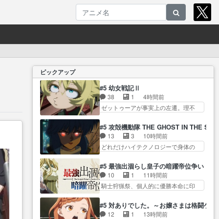
ピックアップ
#5 幼女戦記Ⅱ
38
1
4時間前
ゼットゥーアが事実上の左遷。理不
尽だけど… ターニャの安定した
ものが崩れてゆく一体今… 更な
#5 攻殻機動隊 THE GHOST IN THE SHE
る有利な条件をと欲をかき大規模攻
13
3
10時間前
勢と… 参謀本部を離れて東部へ
どれだけハイテクノロジーで身体の
送られても、ゼート… 相変わら
価値がフ… ジャミングも伏線に
ずの苦労人で草ｗ来週はいいバト
なるかと思った回想シー… フチ
#5 最強出涸らし皇子の暗躍帝位争い
ル… 第５話をｄアニメストアで
コマだいぶ理性持ち始めた。この世
10
1
11時間前
視聴しました。視… アバンのお
界の… 原作読んだのもう何年も
騎士狩猟祭、個人的に優勝本命に印
じさまタイムゼートゥーアが前
前なのに、覚えてる… コイルの
を付けた… 細かい設定を考える
髪… おじさん達の政治駆け引き
汚職を突き止めるべくバトーの指
のが面倒な時は古代魔法… エル
は銀英伝思い出す… 自軍の非常
#5 対ありでした。～お嬢さまは格闘ゲ
導… やまとん1号はどこの部分で
ナがチートすぎる笑アルは最初から
に強力な部下について「部隊の
12
1
13時間前
使うのだろう？… 日本とロシア