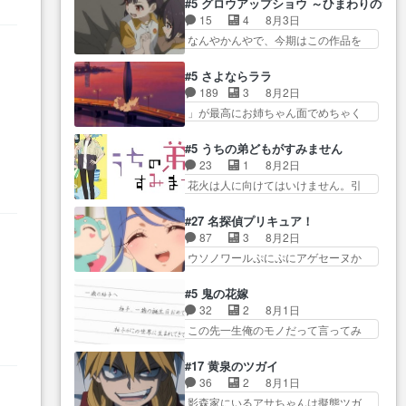
て良かった本当… 股に海豚を挟
#5 グロウアップショウ ～ひまわりのサ
… とうとうアリアと直接競う場
関係の清算が粛々と進められている
み水上バスでの会話を反芻…
15
4
8月3日
がきたこれまで… 毎度ながらの
サラ… サラとの関係に対して完
恋… OPEDとも無人バージョンか
なんやかんやで、今期はこの作品を
スピカの顔面芸推しのハナち
全に「昔の女」とし… ルーシー
ら主人公２人…
一番推し… 時給50円じゃ借金は
ゃ… クソレビュータリスマン趣
にデレるルディが完全に親バカで
減らない(^_^;サ… 葵ちゃん可愛
味ダダ漏れで好き… 期末試験が
#5 さよならララ
微… サラとは会ってほしいちゃ
すぎるな楠木ともりちゃんの
始まろうとしておりスピカは対
189
3
8月2日
んとした別れ方し… サラは未練0
ね… デフォルメされた表情が特
策… 能力鑑定胸像タリスマン氏
」が最高にお姉ちゃん面でめちゃく
だと言っていたけど人の気持
に多かったのが印… 葵＆茜の回
容姿も評価してし…
ちゃかわ… さすがに割れた窓ガ
ち… 実は結構好きなキャラモヤ
も良きでした。あの証拠写真、
ラスの弁償は求められた… 逡巡
モヤする別れ方だ… 役で出演さ
#5 うちの弟どもがすみません
ひ… 互いが互いのことを想って
を振り切ってみんなに謝ったララの
せていただきました！よろしく
23
1
8月2日
いるのにすれ違っ… 第５話をｄ
思い… 仕事に馴染めない辺り観
お… 毎クールメインヒロインを
花火は人に向けてはいけません。引
アニメストアで視聴しました。
ていて苦しいところ… ララちゃ
好きになっちゃう…
きこもり… 糸はまだ柊の顔も見
視… 葵ちゃんに〝瑞佳ちゃんと
んの事情はもう少し皆に話して良
たことなかったっけ！1… ってお
練習したい〟と言… 本当この作
#27 名探偵プリキュア！
い… ララと茉里とで初のアルバ
名前を見たんだけどあの中村大樹さ
品は「キャラ」を活かすのがう
87
3
8月2日
イト。七転八倒し… 労働するプ
ん… 糸ちゃんカッケー、色んな
ま… みずかちゃんの介入で双子
ウソノワールぷにぷにアゲセーヌか
リンセスえらい。プリンセスの
意味でwゲームが… 姉から性的興
の仲にヒビが………
わよ!!… 順当にマコトジュエルの
精… アンデケン行ってケーキ食
奮覚えてないよね？なんて言
争奪戦をやったと。… 記憶を取
べて、帰りにカメ… ララが働く
#5 鬼の花嫁
わ… テーマ：引きこもりの理由
り戻し正式に探偵事務所で働き始
な
事でのてんやわんや。働いて大
32
2
8月1日
感想は、久しぶり… 元ゲーマー
め… ポワロ、元ネタを解説して
変… 地道に働き人と関わる日々
この先一生俺のモノだって言ってみ
なので、はちゃめちゃ楽しく作
原作に誘導するの… くれあさん
の中に愛を見いだ…
たい笑他… 1歳からの誕生日プレ
業… 糸ちゃんと源くんの距離感
の探偵としての初事件にしてち
ゼント………とは思っ… 玲夜さ
おかしいね(*´… 糸と源ははよ好
#17 黄泉のツガイ
ょ… ・急にクイズ番組が始まっ
ん柚子に18年分の誕生日プレゼン
きおうとると言わんかい！引…
36
2
8月1日
たw・妖精ウソノ… るるかの助手
ト… 柚子は鬼龍院家から初めて
ショウくんと対等に話すためにゲー
影森家にいるアサちゃんは擬態ツガ
だった？今回が初めての探偵