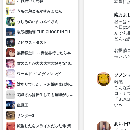
これ描いて死ね
本当に
うちの弟どもがすみません
南万よ
お～は
うしろの正面カムイさん
本日は
攻殻機動隊 THE GHOST IN THE SHELL
んでも
どんな
メビウス・ダスト
名探偵コ
無職転生Ⅲ ～異世界行ったら本気だす～
モンス
君のことが大大大大大好きな100人の彼女(第3期)
ワールド イズ ダンシング
ソノン
雑感
対ありでした。～お嬢さまは格闘ゲームなんてしない～
こんな
ロアナ
花織さんは転生しても喧嘩がしたい
「BLA
いｗ
盗掘王
サンダー3
あい 日
転生したらスライムだった件 第4期