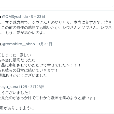
a
OMSyoshida
3月23日
ん、マジ魅力的で、シウさんとのやりとり、本当に良すぎて、泣き
。この前の原作の感想でも呟いたが、シウさんとソワさん、レウネ
ん、もう、愛が温かいのよ。
敬
tomohiro__ohno
3月23日
てしまった…寂しい…
も本当に最高だったな
作品に参加させていただけて幸せでした〜！！！
らも彼らの日常は続いていきます！
視聴ありがとうございました
mayu_suna1125
3月23日
とうございました！
を見たのがきっかけでこれから漫画を集めようと思います
2期がありますように