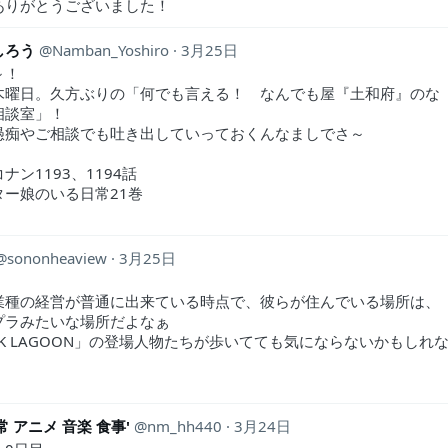
ありがとうございました！
しろう
Namban_Yoshiro
3月25日
～！
木曜日。久方ぶりの「何でも言える！ なんでも屋『土和府』のな
相談室」！
愚痴やご相談でも吐き出していっておくんなましでさ～
ナン1193、1194話
ター娘のいる日常21巻
sononheaview
3月25日
業種の経営が普通に出来ている時点で、彼らが住んでいる場所は、
プラみたいな場所だよなぁ
CK LAGOON」の登場人物たちが歩いてても気にならないかもしれ
常 アニメ 音楽 食事'
nm_hh440
3月24日