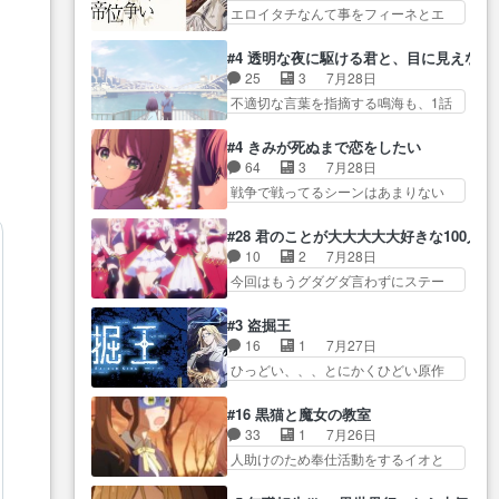
だよ… 俺らの汗拭きそりゃいや
家庭事情は複雑。食事とか隼人が親
エロイタチなんて事をフィーネとエ
て有利な講話条件を引き出すた
だろwwバトー＆ト… イノセンス
身…
リーにア… アルも気付かなかっ
め… コンコルド効果に油を注ぐ
の元となった回だけど、ガイノ
た事を…フィーネは自分… モン
ターニャの勝利軍… 犠牲を払っ
#4 透明な夜に駆ける君と、目に見えない
イ… アダム・リンクやジェイム
スターを呼ぶ笛？黒幕は狩猟祭とは
ても良いならお前たちが前線へ
25
3
7月28日
スン(教授)型サ… アンドロイドも
関係… 平凡な少女に見える眼鏡w
行… 戦闘がアッサリし過ぎじゃ
不適切な言葉を指摘する鳴海も、1話
おっさんの汗を拭くのは嫌や…
眼鏡属性は持ち合… 神アニメ、
ない？戦争がメイ…
では冬… かけると鳴海のやり取
押井守監督のイノセンスの土台にな
ケテーイ！「騎士狩猟祭、前夜
り微笑ましいw良い奴… どう接し
ったエピ… コミカルなのにも慣
#4 きみが死ぬまで恋をしたい
の… フィーネがアルノルトに活
ていいのかわからず戸惑うかける
れてきました。１話でし… ロボ
64
3
7月28日
躍してもらいたが… 第４話を
も… 盲目だと相手の表情も分か
ットの反乱は今となっては良くある
戦争で戦ってるシーンはあまりない
ABEMAで視聴しました。視聴
らないからどう思… 今期のバッ
話し…
とはいえ… 前回までにあまり見
に… 第４話、アルとフィーネの
クナンバーみたいなOPアニメ。
れなかったようなシーナ… ミミ
２度目のデート出… マジできな
#28 君のことが大大大大大好きな100人の
… 初デートで冬月を笑わせよう
の存在で揺らぐ14クラス約束された
臭いぞ帝位争い。姉からの刺客
10
2
7月28日
とする姿も冬月… 特に大きな事
死… ミミの秘密をあっさり受け
を… ふぃーねと町の様子を見に
今回はもうグダグダ言わずにステー
件やイベントが起きるでもな
入れたのは拍子抜… 蘇生魔法っ
行ったら町中で窃…
ジを見た… 君のことが大大大大
く… 初デートで冬月を笑わせよ
て下衆い国なら進退窮まったら
大好きな１００人の彼女… 100カ
うとする姿も冬月… 3話までは主
#3 盗掘王
手… 蘇生魔法ヤバイけどミミい
ノ版ラブライブ！？こういうのは
人公がどうでもいいことでず
16
1
7月27日
なかったら詰んで… アニメオタ
人… 俺、みんなのレッスン動画
っ… 花火購入に浅草へ…行き当
ひっどい、、、とにかくひどい原作
クあるある：作中に花が登場す
をDVDが焼きき… アナウンス役
たりばったり訪問…
が俺レベ… 一般人が巻き込まれ
る… ご視聴ありがとうございま
で出演いたしましたみんなの
ることもあるのか結構面… 久野
した！アリとセイ… ごめん、そ
#16 黒猫と魔女の教室
ア… 恋太郎ファミリーがガチで
美咲さんと言えば幼女！アイマスの
ういう話がしたい作品じゃない
33
1
7月26日
アイドルに挑戦！… ギャグギャ
市原… 遼河は目的の為には人命
の… 第４話感想：その口止め効
人助けのため奉仕活動をするイオと
グしくもド直球で泣ける回来た
も軽視するタイプの… 4つのスキ
果あるかな？ミミ…
カストル… スピカも大概怖がり
な… 【完全初見】100カノ
ルが揃う。広い墓を捜索中、遼
だけど、カストルが更に… イオ