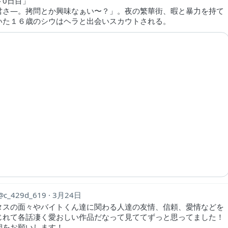
ト0日目」
君さ―。拷問とか興味なぁい〜？」。夜の繁華街、暇と暴力を持て
いた１６歳のシウはヘラと出会いスカウトされる。
c_429d_619
3月24日
タスの面々やバイトくん達に関わる人達の友情、信頼、愛情などを
じれて各話凄く愛おしい作品だなって見ててずっと思ってました！
期をお願いします！