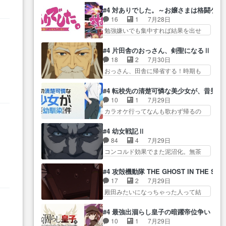
過去話も佳境…げに恐ろしいは
をつくのが抜群に上手… 昼の国
正… なんか今日はかなり一瞬で
#4 対ありでした。～お嬢さまは格闘ゲ
人… 第５話感想：２人の過剰な
の奴らも馬鹿が多いが、夜の国も同
終わっちまったっ… 先週と比べ
16
1
7月28日
貢ぎ物?の礼とし… 第５話感想：
じ… ご視聴ありがとうございま
てまだまともに見えた。4話は過…
勉強嫌いでも集中すれば結果を出せ
姉のお誕生会にダラさんを招
した来週もよろし… 握った◯治
る美緒が… 毎晩スト６対戦を楽
待… 部分的に時系列が4話と入れ
郎（中の人的に）仲間であるプ
しむ４人。だが、期末試… どん
替わってるのね… こんなデカイ
#4 片田舎のおっさん、剣聖になるⅡ
レ… ヨコヤの頭の回転の速さと
なゲームも相手が強すぎるとやる気
のどうやって運ぶんだよ！？
18
2
7月30日
人間の心理を利用… 夜の国のヨ
無く… テーマ：テスト勉強と大
姉… ダラさん、人型形態にもな
おっさん、田舎に帰省する！時期も
コヤ支配がますますひどく……。
会感想は、美緒がテ… すげーー
れるんか!?w髪…
時期だし… じいさん、ベリル、
… ヨコヤは飴と鞭で夜の国の独
ーーーーーーー良い……。女性声
副団長、年長者が強い順… 底知
裁支配を強化、… やはりヨコヤ
#4 転校先の清楚可憐な美少女が、昔男
優… 深夜の格ゲー対戦よりテス
れない爺さんには夢が詰まってると
いいですね。昼の国が勝てる
10
1
7月29日
トの方がよっぽど… 真剣に授業
思う… クルニ、ヘンブリッツ、
流… 役で出演いたしました。次
カラオケ行ってなんも歌わず帰るの
を受けて、夜は珠樹の部屋で格
ミュイと一緒におっ… 帰省、お
回も緊張が止まり…
かよハン… 春希ちゃんの私服、
ゲ… 来たる定期テストに向けて
供ヒロインはクルニ。順番的には
な
めっちゃ可愛いぞ！！！… どう
勉強会！美緒ちゃ… 受験勉強と
#4 幼女戦記Ⅱ
確… 父親から手紙が来た。サー
やらあの女優さんが春希のお母さん
戦闘の2択なら戦闘を選ぶ娘w
84
4
7月29日
ベルボアの退治の… ここでヘン
のよ… 春希ちゃん姫ちゃんに野
美… 勉強嫌いでバトルを選ぶっ
コンコルド効果でまた泥沼化。無茶
ブリッツくんが同行するのが変
菜の子も凄え可愛い… 隼人くん
て、ひぐらしの沙…
振りに奇… ルーデルドルフ中将
で… ・ベリル、実家に帰ること
のスマホを買いに行ってたけど完
自らが行う煙草と葉巻は… ブロ
に・ベリルはミュ… おっさんの
#4 攻殻機動隊 THE GHOST IN THE SHE
全… 第４話をU-NEXTで視聴しま
グを更新しました!!宜しければ、是
親となるとお爺ちゃんだよね孫
17
2
7月29日
した。視聴… スマホを買うた
非… 計画通りにはいかないね笑
扱… ・ベリル、実家に帰ること
殿田みたいになっちゃった人って結
め、都心で待ち合わせをした…
やり遂げた(ほぼ… 今回もターニ
に・ベリルはミュ…
構会社に… バトーがカッコいい
OP曲きっかけで見始めてたけどなん
ャに不都合なことがあったり
と思ってたら、トグサが… あの
だかん… いきなりシリアス展開
#4 最強出涸らし皇子の暗躍帝位争い
し… 白髪の男性が語った家族を
見た目もうただのロボでしかないん
ぶち込んでくるじゃん… 春希の
10
1
7月29日
失った喪無感が、… 連邦に対し