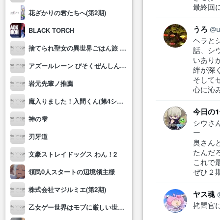
最終回
花ざかりの君たちへ(第2期)
うろ
BLACK TORCH
ヘラと
捨てられ聖女の異世界ごはん旅 隠れスキルでキャンピングカーを召喚しました
話、シ
いあり
アズールレーン びそくぜんしんっ！にっ!!
絆が深
そして
岩元先輩ノ推薦
心に沁
魔入りました！入間くん(第4シリーズ)
今日の
神の雫
シウさ
ー
刃牙道
奥さん
たんだ
文豪ストレイドッグス わん！2
これで
ぜひ２
領民0人スタートの辺境領主様
株式会社マジルミエ(第2期)
ヤス魂
拷問官
乙女ゲー世界はモブに厳しい世界です2