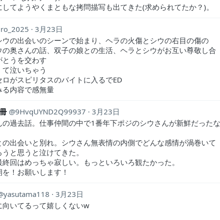
にしてようやくまともな拷問描写も出てきた(求められてたか？)。
uro_2025
3月23日
シウの出会いのシーンで始まり、ヘラの火傷とシウの右目の傷の
ウの奥さんの話、双子の娘との生活、ヘラとシウがお互い尊敬し合
がとうを交わす
くて泣いちゃう
セロがスピリタスのバイトに入るでED
みる内容で感無量
1冊
9HvqUYND2Q99937
3月23日
んの過去話。仕事仲間の中で1番年下ポジのシウさんが新鮮だった
との出会いと別れ。シウさん無表情の内側でどんな感情が渦巻いて
ろうと思うと泣けてきた。
最終回はめっちゃ寂しい。もっといろいろ観たかった。
期を！お願いします！
yasutama118
3月23日
に向いてるって嬉しくないw