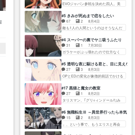
自分… プラネット・ウィズ展開
問… 重厚な台詞回しに感動すら
EVOジャパン参戦を決めた四人。美
が絡む政治の話かつ色々な用
アツいな「騎士狩猟… 麦茶どこ
覚える。脚本を読…
緒の母… この作品に唯一足りな
語… 第５話をprimevideoで視聴
ろかタイトル通り麦茶の出涸らし
いと思ってた(無くて… 見た目は
しまし… 前回同様『イノセン
#5 きみが死ぬまで恋をしたい
ぐ… 第５話をABEMAで視聴しま
気品溢れてるのに中身は…美緒マ
ス』を含む押井・神山版… 第５
67
2
8月4日
暇
した。視聴に… 復讐に燃える吸
マ… テーマ：格ゲー大会に行く
話「EPISODEラストの母親の気持…
の
敵も1人の人間というのはそうなんだ
血鬼兄弟の弟ですいいキャラ…
には？感想は、美… 大会を前に
で
けど状… もう着れないからって
クリスタ皇女が“萌え”なのでこの娘が
格ゲー熱が高まる一方、百合の
どういう意味だろうな… ミミを
ウ
皇帝… ウサギ好きそうな王女殿
#4 スーパーの裏でヤニ吸うふたり
本… 東京で開催される格ゲー大
人間に戻して欲しいでも自分達が代
下がかわいい。幼馴… ついに始
31
1
7月30日
会に参加すること… Japanに向け
わ… ご視聴ありがとうございま
まった狩猟祭。エルナの活躍で上
ガラケーがぶっ壊れたので仕方なく
て外泊届にサインをもらっ… 長
した見るたびに切… 誰かと思っ
位…
スマホに… 佐々木さんとは同い
崎から大会のために東京へ!/でも観光
たらちゅー先輩か。しれっと相
年くらいに思ってたけど… やは
よ… 旅の支度全部やってくれる
#5 透明な夜に駆ける君と、目に見えない
方… 第５話感想：コ□した相手に
り出オチ感が否めず、エピソードの
先輩、なんだかん… 第５話をｄ
27
3
8月3日
も家族や…､戦… つらい回だ……
打率… 田山さんが佐々木さんに
アニメストアで視聴しました。視…
OPとEDの変化が象徴的前話でかける
つらすぎる……。エスタ先輩…
沼っていく…こんな… 佐々木さ
には… 小春の透明なモヤのかか
今週のシーナとミミも可愛かった2人
ん、腕フェチなんですね笑最近ま
った世界。どんな女… そうか、
の関係… 確かに相手にも家族や
#17 黒猫と魔女の教室
じ… 佐々木がガラケーからスマ
こんな風に見えてるのかぁ。かけ
大切な人はいるけど、… 白シャ
27
1
8月2日
ホに変えるって、… もうドラマ
る… 完全な両片思いになりまし
ツが作業着みたいなもんなんですか
タリスマン、｢グリ○ィンドール!!｣み
版孤独のグルメファンコンテン
たねぇ…OPとE… 余計な物は描
ね…
た… 最初の障害ゴーレムを全員
ツ… 「お腹冷えちゃわない？
かず白く靄がかった小春ちゃ
で力を合わせて倒… アリアはホ
佐々木さんの優しさ… 先行で見
#6 無職転生Ⅲ ～異世界行ったら本気だ
ん… 光も感じない完全な盲目な
ントスピカが大好きだよね。ツ
た時より2人のやり取りに癒しを
15
2
8月3日
んやね…おめかし… 母役に能登
ン… 一等級ポテンシャルのアリ
感… ABEMA版の7〜8話佐々木が
」、という事で、もうエリスと再会
さんって禁じ手使ってきたー！
アちゃん可愛くて… そういや、
実年齢以上…
か？っと… サラの再登場によっ
E… 今回は小春視点も描かれてい
アリアは能力は最上級のくせに、
てルーデウスの成長が確… 人間