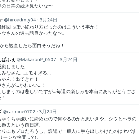
等の日常の続き見たいな〜
ケ
hiroadmty94
3月24日
最終回っぽい終わり方だったのはこういう事か！
シウさんの過去話良かったな〜。
話から観直したら面白そうだね！
んぱふぇ
MakaronP_0507
3月24日
感動しました
のみなさん…エモすぎる…
ちゃん！出てきた！
ワさんが…かわいい…！
てしまうのは悲しいですが…毎週の楽しみを本当にありがとうござ
た！
ざ
carmine0702
3月24日
ちゃくちゃ嫌いに締めたので何やるのかと思いきや、シウとヘラの
の過去という前日譚。
なりにもプロだろうし、誤認で一般人に手を出しかけたのはヤバす
リーンな拷問…？)。