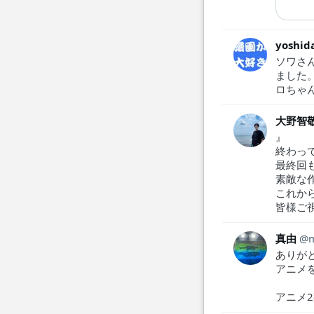
yoshid
ソワさ
ました
ロちゃ
大野智
』
終わっ
最終回
素敵な
これか
皆様ご
真由
ありが
アニメ
アニメ