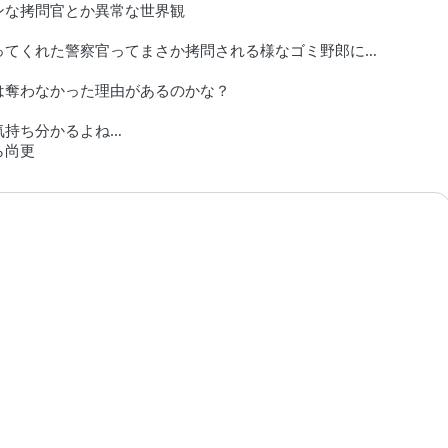
ンな拷問官とか異常な世界観
ってくれた警察官ってまさか拷問される様なゴミ野郎に…
は奪わなかった理由があるのかな？
気持ち分かるよね…
ら尚更