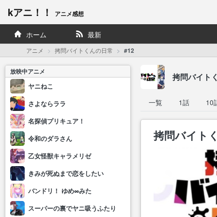
kアニ！！
アニメ感想
ホーム
最新
アニメ
拷問バイトくんの日常
#12
放映中アニメ
拷問バイト
ヤニねこ
一覧
1話
10
さよならララ
名探偵プリキュア！
拷問バイトく
令和のダラさん
乙女怪獣キャラメリゼ
きみが死ぬまで恋をしたい
バンドリ！ ゆめ∞みた
スーパーの裏でヤニ吸うふたり