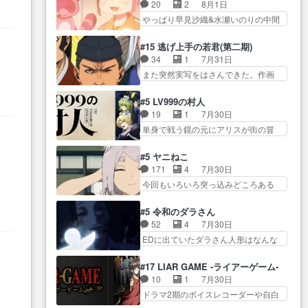
も1日お疲れ様でした～───昨晩～
ーン＿!!­­--­­--­… それだけでええや
20
2
8月1日
所で日々を送る鬼… 「お前(鬼夜
今… 幼女に拾われたお市ちゃん
ん！！しかし、ビオラが仕…
やっぱり早見沙織&水瀬いのりの中間
叉)が凄いのではなく客が凄い…
の恩返し。化け猫… 役にて出演
層は上… あれ光って漫研入るこ
田楽と猿楽の獅子舞勝負。鬼夜叉は
させていただきました。ジョア
とになってたんだっけ… 登場人
猫の動き… 登場人物の我が強
#15 逃げ上手の若君(第二期)
ン… トイ・ストーリーみたいな
物が増えてわいわいしたところが好
い。新しい獅子舞に拘って… 第
34
1
7月31日
始まり。流石に除… 猫相手にな
き… 初コミティアで２０冊刷り
５話をprimevideoで視聴しまし…
また突然実写をはさんできた。作画
んでそんなに…と思ったらそう
は妥当だよね。俺… 藤森さんの
リソース… やるべきことが逃げ
い… いつもと違って少し良い話
ママ向けの漫画で、また涙腺
る事と分かると水を得た… 30歳
化け猫は油が好物… 今回はあか
#5 LV999の村人
が⋯… 〜漫画に「想い」をこめ
まで童貞だと魔法使いになれるとい
やし1体のみで15分。金持ちの…
19
1
7月30日
よう｣娘に漫画であ… 何回この作
う… こっちの諏訪の三大将もま
今更だけど霊が性行為で祓えること
単身で戦う鏡の元にアリスが街の冒
品に泣かされるのだろう。光が
たクセが強いw色… 頼重が完全に
は何とな…
険者率い… 鏡浩二はゲーム世界
藤… ホテル泊まってコミティア
ブレーンだよね毎回敵キャラ
に飲み込まれた転生者と… みん
っていいなあ。同… コミティア
#5 ヤニねこ
が… 弧次郎「欲を我慢して強く
なががんばってくれたアリスの父ち
参加のしおりを徹夜で作る先生
171
4
7月30日
なれるなら大飯食… 変化球な演
ゃん… 成長限界が999である村人
(… お母さん、娘にあんな漫画描
今回もいろいろ突っ込みどころある
出も交えながらの状況説明が本
と定めた上位存… 大規模バトル
かれたら泣いち…
回だった… ヤクのクワガタ取り
当… LOで参加させていただきま
シーンなのに会話してばっか
の話が尋常じゃない雰囲… 妹子
した！最終的に… この高らかな
#5 令和のダラさん
り… やっぱり勇者より強かった
ちゃんの恋愛話をしたり、タバコを
DT宣言、合田一人に通じるも…
52
4
7月30日
か笑統率力LV9… 普通の人間の親
生産… ここうっすら思ったこと
この作品は近年稀に見るおっさんキ
EDに出ていたダラさん人形はなんな
子やーん総務課長と娘の女子…
ズバリ言ってくれて… おかし
ャラの充…
んだと… 『ダラさんと呼ぶ者が
これがこの世界の仕組みか‥Lv200帯
い、さわやかだ 世話好きの陰に支
生まれた日』をダラさ… 陰惨な
の… そのために役割を超越する
#17 LIAR GAME -ライアーゲーム-
配… ヤクねこのクワガタ取りの
過去がきっちり現代に継承されてい
者の出現させるた… アリスのお
10
1
7月30日
話見て切なくなっ… 普段は選別
る… ダラさんと姉弟の母との出
陰で他の勇者達も共闘してくれ魔…
ドラマ2期のボイスレコーダーや自白
された4～600レスを2,30… 隠し
会いの話やはりダ… ダラさんの
ゲーム… ヨコヤは人間の弱い所
方が密売人のそれww唐突な作画力の