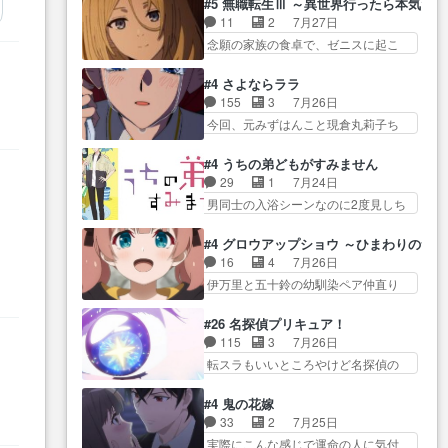
Girlfrien… 『アイドル伝説恋太郎
#5 無職転生Ⅲ ～異世界行ったら本気だ
河… 村正はそんなおどろおどろ
とカストルの共通点は、魔法の制御
ファミリー』にて「ア… 安木路
11
2
7月27日
しいエピソードあ… 気持ちよく
が出… 椋鳥の大群て…住民から
佐ウル子役で出演いたしましたクォ
念願の家族の食卓で、ゼニスに起こ
しようとしてるのはわかるけど。
迷惑がられてない？… キングコ
リ…
った奇跡… キスをせがむロキシ
… 韓国ご自慢の俺レベのアニメ
ングor進撃の巨人牡羊座のアル
ーが可愛い過ぎ！妹達へ… エリ
制作を日本に奪… 予言で正体が
#4 さよならララ
デ… スピカ・イオ・カストルと
ナリーゼの悪魔の囁きwクリフとエリ
バレる、もう騙し討ちは出来
155
3
7月26日
いう組み合わせ。… 有り余るパ
ナ… 悪魔の囁きやめてくださいw
な… 村正の墓、アニメで見ると
今回、元みずはんこと現倉丸莉子ち
ワーが制御出来ない誰かの為に
おい、1番重要… ゼニスも感情が
一杯で怖いな。ア…
ゃんが出… いや、これけっこう
力… スピカの放り込みかたが雑
出てきてて良い方向に進んで…
おもしろいかも知れん。… 王子
になってきてるな… イキりカス
#4 うちの弟どもがすみません
第５話をABEMAで視聴しました。視
様とは...本当の愛とは...なんぞ…
トルは怖がりやったかあスピカ
29
1
7月24日
聴に… クリフとエリナリーゼさ
テンポの良いボケとツッコミで笑わ
な… 鏡の世界への突入と新たな
男同士の入浴シーンなのに2度見しち
んが夫婦になり、ノ… エリナリ
せつつ、… この作品、ストーリ
依頼サブタイトル…
ゃった… 肩ひじ張って素直に言
ーゼ様相変わらずで草ルディ君釣
ーにも登場人物にも全く… 家で
葉が出てこない糸と源… 蛙を散
り… ルーデウスにシルフィエッ
#4 グロウアップショウ ～ひまわりのサ
机に向かってる時の貧乏ゆすりと
歩って逃げるよね！糸と類を助けよ
トとロキシーとの… 離れ離れに
16
4
7月26日
か、ラ… お姉ちゃんと話せ
う… 類の面倒見るのが1番大変そ
なったり別れがあったり絶望の大…
伊万里と五十鈴の幼馴染ペア仲直り
た！！！！し、また1歩進… ヒメ
う糸は誰とでも… 源くんを甘え
回だが、… 先週の雫スヴェトラ
カの最後の言葉に、ララは何を思う
させるまでの糸と周りの出来
ーナ回に続き、今回は伊… い
のだ… 息をするかのように3話ま
#26 名探偵プリキュア！
事… 源くん、甘えちゃうぞ宣
や、これ素晴らしいコメディアニメ
で視聴。2026… ララの王子様探
115
3
7月26日
言。思ったよりラブ… 糸ちゃん
だな。… 水着回なのにビキニじ
しが本格的に動き出した回。…
転スラもいいところやけど名探偵の
のまっすぐな言葉、わたしも原作
ゃない！これは時代背… 今回は
ほうがき… 特に板野サーカスは
を… 主人公が当初の目的を忘れ
推しの吾野伊万里ちゃん担当回。こ
プリキュアで見れるとは… あん
てますますヤング… でも央太と
#4 鬼の花嫁
れ… 伊万里さんの手品回であり
なはプリキュア仲間には自分が未来
親しくするのは嫌。世話を拒ん
33
2
7月25日
水着回ね。瑞佳ち… 売り上げが
から… の活躍、敵を圧倒っての
で… ゴメス（カエル）外で散歩
実際にこんな感じで運命の人に気付
上がっても借金返済へで何故か