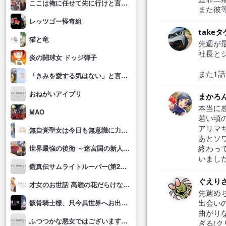
ここは俺に任せて先に行けと言ってから10年がたったら伝説になっていた。
また彼
レッツゴー怪奇組
takeタ
猫と竜
先週が
社長と
炎の闘球女 ドッジ弾子
また1
「きみを愛する気はない」と言った次期公爵様がなぜか溺愛してきます
おねがいアイプリ
まかろ
本当に
MAO
若い頃
アリマ
無自覚聖女は今日も無意識に力を垂れ流す
あとソ
終わっ
世界最強の後衛 ～迷宮国の新人探索者～
いまし
鎧真伝サムライトルーパー(第2クール)
ぐえり
才女のお世話 高嶺の花だらけな名門校で、学院一のお嬢様(生活能力皆無)を陰ながらお世話することになりました
先週め
出会い
骸骨騎士様、只今異世界へお出掛け中Ⅱ
曲がり
ふつつかな悪女ではございますが～雛宮蝶鼠とりかえ伝～
ぎる(ク