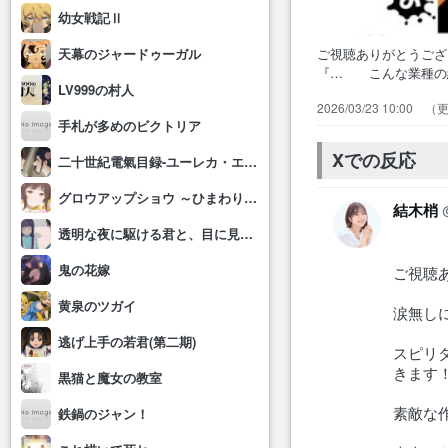
幼女戦記Ⅱ
ご視聴ありがとうご
天幕のジャードゥーガル
『… こんな業種の
LV999の村人
と暴… スピリタス
2026/03/23 10:00
はこう… 若い頃の
手札が多めのビクトリア
何やるの… ヘラと
さんが新…
Xでの反応
二十世紀電氣目録-ユーレカ・エヴリカ-
グロウアップショウ ～ひまわりのサーカス団～
結木梢
透明な夜に駆ける君と、目に見えない恋をした。
鬼の花嫁
ご視聴
黄泉のツガイ
涙無し
逃げ上手の若君(第二期)
スピリ
きます
黒猫と魔女の教室
素敵な
鉄鍋のジャン！