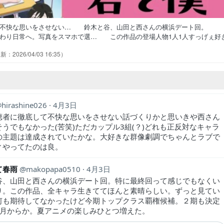
て不快な思いをさせない… 鈴木と谷、山田と西さんの横浜デート回。
わり日常へ。写真をスマホで選… この作品の登場人物1人1人すっげぇ好
の前だと西さんやわ。鈴木父と… 甘酸っぱさが限界を振り切って宇宙の
2026/04/03 16:35
学旅行などの行事を機にますます… 甘酸っぺぇーーー！！西さんのアク
ーラが減った東←可愛い・アクセて… 中華街でのデートはまさかの場所
hirashine026
4月3日
聴者に徹底して不快な思いをさせない話づくりかと思いきや西さん
うでもなかった(苦笑)ただカップル3組(？)どれも正反対なキャラ
の主題は達成されていたかな。大好きな群像劇調でちゃんとラブで
ィやってたのは良。
て春雨
makopapa0510
4月3日
谷、山田と西さんの横浜デート回。特に最終回って感じでもなくい
り。この作品、全キャラ生きててほんと素晴らしい。ずっと見てい
何も期待してなかったけど今期トップクラス覇権候補。２期も決定
7月からか。夏アニメの楽しみひとつ増えた。