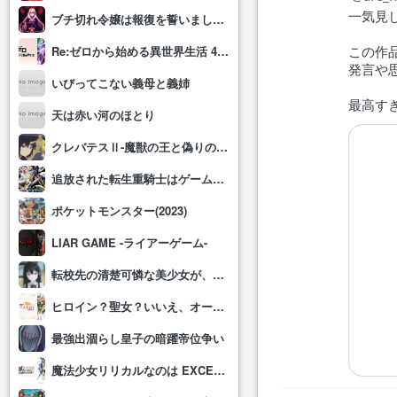
一気見
ブチ切れ令嬢は報復を誓いました。 ～魔導書の力で祖国を叩き潰します～
この作
Re:ゼロから始める異世界生活 4th season
発言や
いびってこない義母と義姉
最高す
天は赤い河のほとり
クレバテスⅡ-魔獣の王と偽りの勇者伝承-
追放された転生重騎士はゲーム知識で無双する
ポケットモンスター(2023)
LIAR GAME -ライアーゲーム-
転校先の清楚可憐な美少女が、昔男子と思って一緒に遊んだ幼馴染だった件
ヒロイン？聖女？いいえ、オールワークスメイドです(誇)！
最強出涸らし皇子の暗躍帝位争い
魔法少女リリカルなのは EXCEEDS Gun Blaze Vengeance