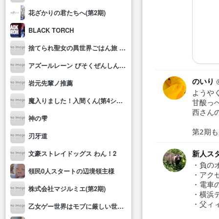
花ざかりの君たちへ(第2期)
BLACK TORCH
捨てられ聖女の異世界ごはん旅 隠れスキルでキャンピングカーを召喚しました
アズールレーン びそくぜんしんっ！にっ!!
のいり
岩元先輩ノ推薦
ようや
魔入りました！入間くん(第4シリーズ)
甘酸っ
西さん
神の雫
第2期
刃牙道
新人ス
文豪ストレイドッグス わん！2
・負の
領民0人スタートの辺境領主様
・アク
・電車
株式会社マジルミエ(第2期)
・横浜
・父ィ
乙女ゲー世界はモブに厳しい世界です2