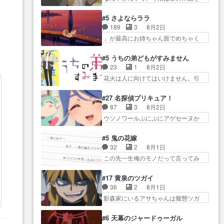
全に「昔の女」とし… ルーシー
ら主人公２人…
一番推し… 時給50円じゃ借金は
ゃ… クソレビュータリスマン趣
にデレるルディが完全に親バカで
減らない(^_^;サ… 葵ちゃん可愛
味ダダ漏れで好き… 期末試験が
#5 さよならララ
微… サラとは会ってほしいちゃ
すぎるな楠木ともりちゃんの
始まろうとしておりスピカは対
189
3
8月2日
んとした別れ方し… サラは未練0
ね… デフォルメされた表情が特
策… 能力鑑定胸像タリスマン氏
」が最高にお姉ちゃん面でめちゃく
だと言っていたけど人の気持
に多かったのが印… 葵＆茜の回
容姿も評価してし…
ちゃかわ… さすがに割れた窓ガ
ち… 実は結構好きなキャラモヤ
も良きでした。あの証拠写真、
ラスの弁償は求められた… 逡巡
モヤする別れ方だ… 役で出演さ
#5 うちの弟どもがすみません
ひ… 互いが互いのことを想って
を振り切ってみんなに謝ったララの
せていただきました！よろしく
23
1
8月2日
いるのにすれ違っ… 第５話をｄ
思い… 仕事に馴染めない辺り観
お… 毎クールメインヒロインを
花火は人に向けてはいけません。引
アニメストアで視聴しました。
ていて苦しいところ… ララちゃ
好きになっちゃう…
きこもり… 糸はまだ柊の顔も見
視… 葵ちゃんに〝瑞佳ちゃんと
んの事情はもう少し皆に話して良
たことなかったっけ！1… ってお
練習したい〟と言… 本当この作
#27 名探偵プリキュア！
い… ララと茉里とで初のアルバ
名前を見たんだけどあの中村大樹さ
品は「キャラ」を活かすのがう
87
3
8月2日
イト。七転八倒し… 労働するプ
ん… 糸ちゃんカッケー、色んな
ま… みずかちゃんの介入で双子
ウソノワールぷにぷにアゲセーヌか
リンセスえらい。プリンセスの
意味でwゲームが… 姉から性的興
の仲にヒビが………
わよ!!… 順当にマコトジュエルの
精… アンデケン行ってケーキ食
奮覚えてないよね？なんて言
争奪戦をやったと。… 記憶を取
べて、帰りにカメ… ララが働く
#5 鬼の花嫁
わ… テーマ：引きこもりの理由
り戻し正式に探偵事務所で働き始
事でのてんやわんや。働いて大
32
2
8月1日
感想は、久しぶり… 元ゲーマー
め… ポワロ、元ネタを解説して
変… 地道に働き人と関わる日々
この先一生俺のモノだって言ってみ
なので、はちゃめちゃ楽しく作
原作に誘導するの… くれあさん
の中に愛を見いだ…
たい笑他… 1歳からの誕生日プレ
業… 糸ちゃんと源くんの距離感
の探偵としての初事件にしてち
ゼント………とは思っ… 玲夜さ
おかしいね(*´… 糸と源ははよ好
#17 黄泉のツガイ
ょ… ・急にクイズ番組が始まっ
ん柚子に18年分の誕生日プレゼン
きおうとると言わんかい！引…
36
2
8月1日
たw・妖精ウソノ… るるかの助手
ト… 柚子は鬼龍院家から初めて
ショウくんと対等に話すためにゲー
影森家にいるアサちゃんは擬態ツガ
だった？今回が初めての探偵
学校に通う事にな… プレゼント
ムをする…
イだった… アサが置かれた立場
活… 探偵じゃなかったの！？ク
攻撃ヤバすぎるwwwヴァイオ
や気持ちを汲んで熱くな… 屋敷
レアさん探偵すぎ… 突然のポア
#6 天幕のジャードゥーガル
レ… 玲夜さまサプライズの、こ