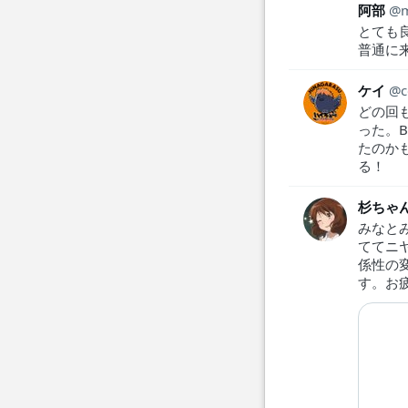
阿部
とても
普通に
ケイ
どの回
った。
たのか
る！
杉ちゃ
みなと
ててニ
係性の
す。お