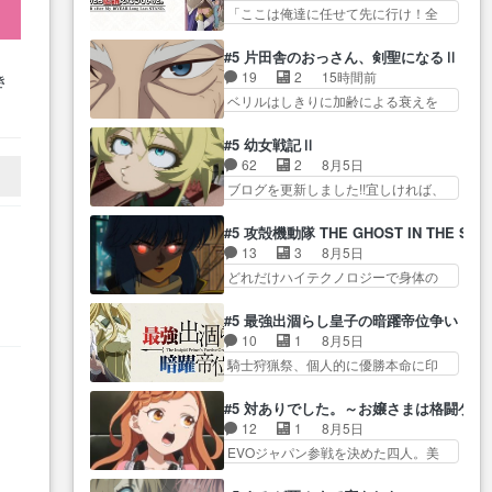
して… レベルのキャラが登場。
模原から江ノ島までタクシー（笑）
「ここは俺達に任せて先に行け！全
味津々だったり其れを見られず
相変わらず顔や体の… 隼人が春
アルね…
員いい奴… 過去、あとを託した
拗… 特撮や漫画の『ビーム』に
希の級友を巻き込んだイジりに動
ロックが今、2人にあと… 木下鈴
憧れる薫は、ダラ… 特殊ED『激
#5 片田舎のおっさん、剣聖になるⅡ
じ… 第５話をU-NEXTで視聴しま
奈（@0suzuna0）が【マリー…
昂無頼!!ガンバルゼー』キャ… お
19
2
15時間前
き
した。視聴… ラブコメで天然ジ
村ごと乗っ取られてたら流石に気付
ーばりまさみって、どこのバリッて
彼
ベリルはしきりに加齢による衰えを
ゴロというかナチュラルヒ… み
かないか… 《漫画版少し読んだ
る監督…
セ
口にする… 重ねた歳のせいにし
なもと仲良く話す隼人を見てなぜか
ことある》エリックとゴ… ロッ
ていた限界を超えて命の… いい
被
不安に… 無理なダイエットは禁
#5 幼女戦記Ⅱ
クは敵に容赦無くブスっといくから
んじゃないですか。魔物の群を発見
物だけど、なかなか結… 「これ
62
2
8月5日
気持… 勇者パーティー再結成し
した… アマプラにて視聴終わ
からもお手入れ、がんばりゅ」あり
ブログを更新しました!!宜しければ、
て先にいけで激アツ… 爆縮、幻
り！サーベルボア討伐… を言い
が…
是非… 少しでもマシな負け方を
覚、主人公結構エグいことするよ
訳にしたくないものですねwボア狩
選んだゼートゥーア… ゼートゥ
な… ねぇ猫耳ガール、敵の根城
#5 攻殻機動隊 THE GHOST IN THE SHE
り… 先生としてのベリルが好き
ーアの唯一の手駒が強すぎる笑あ
に乗り込む事を同… 世もや替え
13
3
8月5日
だけど、今回みた… 4人だけでサ
お… 私にとって完全にご褒美回
が利くと復活Pとは？！もう来週…
どれだけハイテクノロジーで身体の
ーベルボアを狩りに行く。野
ゼー様の葉巻シー… やはりター
価値がフ… ジャミングも伏線に
営… ・実家周辺でサーベルボア
ニャが後方指揮だと展開に迫力
なるかと思った回想シー… フチ
が暴れてると聞い… ちょっと年
#5 最強出涸らし皇子の暗躍帝位争い
が… “貧乏籤百連無料ガチャ”100
コマだいぶ理性持ち始めた。この世
齢の事を言いすぎとゆーか言い
10
1
8月5日
連でも1回… 2期入ってから地味
界の… 原作読んだのもう何年も
訳… ベリルの母もやはり只者じ
騎士狩猟祭、個人的に優勝本命に印
だよね。ただでさえ幼女… 「餌
前なのに、覚えてる… コイルの
ゃなかったかベリ…
を付けた… 細かい設定を考える
になってもらわねばならぬ」って言
汚職を突き止めるべくバトーの指
のが面倒な時は古代魔法… エル
葉に… ゼートゥーア左遷によっ
#5 対ありでした。～お嬢さまは格闘ゲ
導… やまとん1号はどこの部分で
ナがチートすぎる笑アルは最初から
て参謀本部の連携が… 緊張感あ
12
1
8月5日
使うのだろう？… 日本とロシア
自分… プラネット・ウィズ展開
る戦闘描写とギャグ今週の『有能
EVOジャパン参戦を決めた四人。美
が絡む政治の話かつ色々な用
アツいな「騎士狩猟… 麦茶どこ
な…
緒の母… この作品に唯一足りな
語… 第５話をprimevideoで視聴
ろかタイトル通り麦茶の出涸らし
いと思ってた(無くて… 見た目は