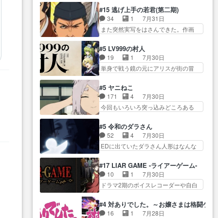
させていただきました。ジョア
とになってたんだっけ… 登場人
猫の動き… 登場人物の我が強
#15 逃げ上手の若君(第二期)
ン… トイ・ストーリーみたいな
物が増えてわいわいしたところが好
い。新しい獅子舞に拘って… 第
34
1
7月31日
始まり。流石に除… 猫相手にな
き… 初コミティアで２０冊刷り
５話をprimevideoで視聴しまし…
また突然実写をはさんできた。作画
んでそんなに…と思ったらそう
は妥当だよね。俺… 藤森さんの
リソース… やるべきことが逃げ
い… いつもと違って少し良い話
ママ向けの漫画で、また涙腺
る事と分かると水を得た… 30歳
化け猫は油が好物… 今回はあか
#5 LV999の村人
が⋯… 〜漫画に「想い」をこめ
まで童貞だと魔法使いになれるとい
やし1体のみで15分。金持ちの…
19
1
7月30日
よう｣娘に漫画であ… 何回この作
う… こっちの諏訪の三大将もま
今更だけど霊が性行為で祓えること
単身で戦う鏡の元にアリスが街の冒
品に泣かされるのだろう。光が
たクセが強いw色… 頼重が完全に
は何とな…
険者率い… 鏡浩二はゲーム世界
藤… ホテル泊まってコミティア
ブレーンだよね毎回敵キャラ
に飲み込まれた転生者と… みん
っていいなあ。同… コミティア
#5 ヤニねこ
が… 弧次郎「欲を我慢して強く
なががんばってくれたアリスの父ち
参加のしおりを徹夜で作る先生
171
4
7月30日
なれるなら大飯食… 変化球な演
ゃん… 成長限界が999である村人
(… お母さん、娘にあんな漫画描
今回もいろいろ突っ込みどころある
出も交えながらの状況説明が本
と定めた上位存… 大規模バトル
かれたら泣いち…
回だった… ヤクのクワガタ取り
当… LOで参加させていただきま
シーンなのに会話してばっか
の話が尋常じゃない雰囲… 妹子
した！最終的に… この高らかな
#5 令和のダラさん
り… やっぱり勇者より強かった
ちゃんの恋愛話をしたり、タバコを
DT宣言、合田一人に通じるも…
52
4
7月30日
か笑統率力LV9… 普通の人間の親
生産… ここうっすら思ったこと
この作品は近年稀に見るおっさんキ
EDに出ていたダラさん人形はなんな
子やーん総務課長と娘の女子…
ズバリ言ってくれて… おかし
ャラの充…
んだと… 『ダラさんと呼ぶ者が
これがこの世界の仕組みか‥Lv200帯
い、さわやかだ 世話好きの陰に支
生まれた日』をダラさ… 陰惨な
の… そのために役割を超越する
#17 LIAR GAME -ライアーゲーム-
配… ヤクねこのクワガタ取りの
過去がきっちり現代に継承されてい
者の出現させるた… アリスのお
10
1
7月30日
話見て切なくなっ… 普段は選別
る… ダラさんと姉弟の母との出
陰で他の勇者達も共闘してくれ魔…
ドラマ2期のボイスレコーダーや自白
された4～600レスを2,30… 隠し
会いの話やはりダ… ダラさんの
ゲーム… ヨコヤは人間の弱い所
方が密売人のそれww唐突な作画力の
過去話も佳境…げに恐ろしいは
をつくのが抜群に上手… 昼の国
正… なんか今日はかなり一瞬で
#4 対ありでした。～お嬢さまは格闘ゲ
人… 第５話感想：２人の過剰な
の奴らも馬鹿が多いが、夜の国も同
終わっちまったっ… 先週と比べ
16
1
7月28日
貢ぎ物?の礼とし… 第５話感想：