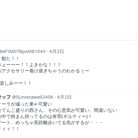
eFYM0TBpxM81043
4月2日
く観た！！
ぺぇーーー！！よきかな！！！
のアクセサリー着け過ぎちゃうのわかるぅー
も楽しみーー！！
タッフ
SLovezawa92406
4月2日
オーラが減った東←可愛い
セてんこ盛りの西さん、その心意気が可愛い。間違いない
の中で肉まん持ってるのは有罪(ギルティー)！
デート、めっちゃ長距離歩いてる気がするが・・・
ィィィ！！