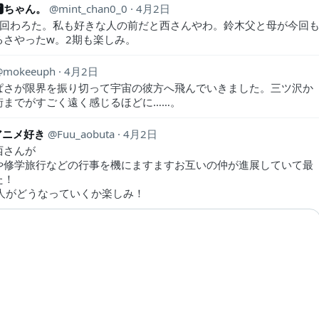
🆃ちゃん。
mint_chan0_0
4月2日
終回わろた。私も好きな人の前だと西さんやわ。鈴木父と母が今回
るさやったw。2期も楽しみ。
mokeeuph
4月2日
ぱさが限界を振り切って宇宙の彼方へ飛んでいきました。三ツ沢か
街までがすごく遠く感じるほどに……。
アニメ好き
Fuu_aobuta
4月2日
西さんが
や修学旅行などの行事を機にますますお互いの仲が進展していて最
た！
2人がどうなっていくか楽しみ！