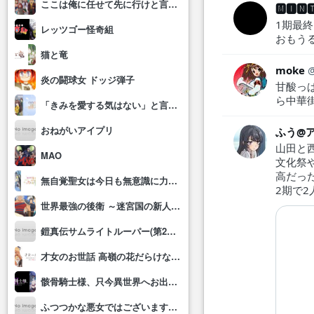
ここは俺に任せて先に行けと言ってから10年がたったら伝説になっていた。
🅼🅸
1期最
レッツゴー怪奇組
おもう
猫と竜
moke
炎の闘球女 ドッジ弾子
甘酸っ
ら中華
「きみを愛する気はない」と言った次期公爵様がなぜか溺愛してきます
おねがいアイプリ
ふう@
山田と
MAO
文化祭
高だっ
無自覚聖女は今日も無意識に力を垂れ流す
2期で
世界最強の後衛 ～迷宮国の新人探索者～
鎧真伝サムライトルーパー(第2クール)
才女のお世話 高嶺の花だらけな名門校で、学院一のお嬢様(生活能力皆無)を陰ながらお世話することになりました
骸骨騎士様、只今異世界へお出掛け中Ⅱ
ふつつかな悪女ではございますが～雛宮蝶鼠とりかえ伝～