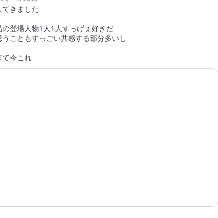
してきました
品の登場人物1人1人すっげぇ好きだ
思うこともすっごい共感する部分多いし
ぎて今これ