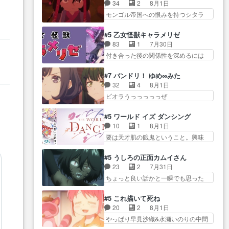
にアサはいなかった逆にガブちゃん
ロクイズは草なんよ。んで、あ
34
2
8月1日
れまでの柚子ちゃ… 玲夜から柚
はい… 影森の当主が際限なくツ
ん… 今回からついにくれあが探
モンゴル帝国への恨みを持つシタラ
子へ17年分の誕生日&を未来に…
も
ガイを増やせるのに… 今回はも
偵事務所の仲間に…
を信じた… 回想が淡々と語られ
「​​13歳の柚子ちゃんへ…もう中学生
うガブちゃんさんの悲鳴にも似た
るのだけどいつの間にか… オゴ
な… 梅原の人が18歳になるまで
#5 乙女怪獣キャラメリゼ
怒… ユルと戦った時から伏線が
タイの妃になってもその心は晴れ
の誕生プレゼン… なよなよした
83
1
7月30日
張られていたのが… しかしアサ
ず、モ… ドレゲネの過去、宝石
男（cv石田彰）梅ちゃんがた…
付き合った後の関係性を深めるには
は、兄様に会いたいbotだと思…
だった彼女が人になり… ドレゲ
ヒロイン… 来夢ちゃんがキング
ツガイには優しい筈のガブちゃん、
ネの過去、、辛かった、、あのジャ
コングなのいい味付けだ… ずっ
アキオの… 色々とひっかけがあ
#7 バンドリ！ ゆめ∞みた
タ… 年上旦那が良い人でも、女
とメスってて何この可愛い生物。ク
って、最終的に嫌な終わ… ゴン
32
4
8月1日
は宝石でただ笑っ… ダイルの儀
ラス… 付き合い始めたら始めた
ゾウが従える大量のツガイに何事か
ビオラうっっっっっぜ
式の神々しさたるや。一気に空
でまた違った悩みが… と一歩ず
と思…
ぇ！！！！！！！！後… あられ
気… ドレネゲの辛い過去には同
つ踏み出す黒絵ちゃん微笑ま新汰
ちゃん、僕っ子になってから取り戻
情の言葉しか…シ… 奥様に悲し
#5 ワールド イズ ダンシング
の… ツインテールが可愛いお茶
し… ビオラが悪魔すぎて気分が
い過去…萌え袖が可愛いね、と
10
1
8月1日
目な妹ちゃんです… しかも過去
悪くなってきたこ… 声優まとめ
思… ドレゲネとシタラ、2人だけ
要は天才肌の餓鬼ということ。興味
も重いんかいかつては自分に自
ました(７話まで)仲町あられ/… ビ
の同盟が結成さ…
を惹かれ… 父の観阿弥と袂を分
信… リップを塗ってらっしゃる
オラの策略がバッチリ嵌って最高
かった？鬼夜叉が田楽の… 猿楽
からかしらお顔が… 黒絵「怪獣
#5 うしろの正面カムイさん
wwwこ… 自信あれば評価なんて
の鬼夜叉と田楽の増次郎。小さない
に憧れるのはいいけど自分自身
23
2
7月31日
気にしないし、充実し… ・バー
ざこ… 着眼点は良くとも、先鋭
が… 素の自分はどちらなのかは
ちょっと良い話かと一瞬でも思った
チャルだけど、みゅーたいぷ初ライ
的すぎるのか。芸能… 鬼夜叉は
まだ不明だが見せ…
私が間違… ろくろ首さんも油舐
ブ… OPこんなんだっけ？と思っ
石也と共に観世座をあとにし、三
めてなかった？白雪碧さ… 今日
たら歌唱シーン… の、らいぶシ
#5 これ描いて死ね
条… 観世座を離れ、三条坊門御
も1日お疲れ様でした～───昨晩～
ーン＿!!­­--­­--­… それだけでええや
20
2
8月1日
所で日々を送る鬼… 「お前(鬼夜
今… 幼女に拾われたお市ちゃん
ん！！しかし、ビオラが仕…
やっぱり早見沙織&水瀬いのりの中間
叉)が凄いのではなく客が凄い…
の恩返し。化け猫… 役にて出演
層は上… あれ光って漫研入るこ
田楽と猿楽の獅子舞勝負。鬼夜叉は