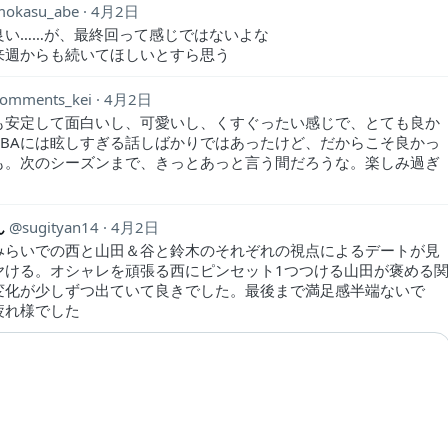
mokasu_abe
4月2日
良い……が、最終回って感じではないよな
来週からも続いてほしいとすら思う
comments_kei
4月2日
も安定して面白いし、可愛いし、くすぐったい感じで、とても良か
BBAには眩しすぎる話しばかりではあったけど、だからこそ良かっ
も。次のシーズンまで、きっとあっと言う間だろうな。楽しみ過ぎ
ん
sugityan14
4月2日
みらいでの西と山田＆谷と鈴木のそれぞれの視点によるデートが見
ヤける。オシャレを頑張る西にピンセット1つつける山田が褒める
変化が少しずつ出ていて良きでした。最後まで満足感半端ないで
疲れ様でした