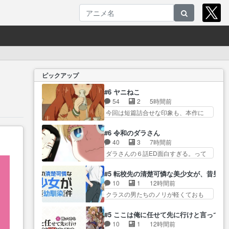
ピックアップ
#6 ヤニねこ
54
2
5時間前
今回は短篇詰合せな印象も、本作に
仄かな風… BPOに指摘されたか
らなのか過激さが足り… お手洗
#6 令和のダラさん
いに行って帰ってくるはずが…アル
40
3
7時間前
ね… アルネコどこいくかわから
ダラさんの６話ED面白すぎる。って
んからってGPS… 今までのヤニ
か、こ… おはようございます。
子、ヤク、アルの様に演じる
特殊EDでコンテお手… ロボット
#5 転校先の清楚可憐な美少女が、昔男
声… 江ノ島で朝日を見つめるア
EDまで作ってまあ！ロボアニメ
10
1
12時間前
ルねこ134号線… アルねこが飲み
ー… 相変わらず過去と現代のギ
クラスの男たちのノリが軽くておも
会の途中に酔って江の島まで…
ャップが凄い（笑… 何を見せら
ろい春希… 沙紀は隼人への片思
冒頭のヤニ子の部屋の汚さは凄かっ
れ、聞かされてるのか妹巫女の
いを拗らせているタイプ… みな
た。虫が… おはようございま
#5 ここは俺に任せて先に行けと言ってか
最… 寺澤さんがアホっぽく架空
もちゃんが透けブラしててびっくり
す！いやー今回はイチオシ… 相
10
1
12時間前
ヒーローソング歌… 必殺技に興