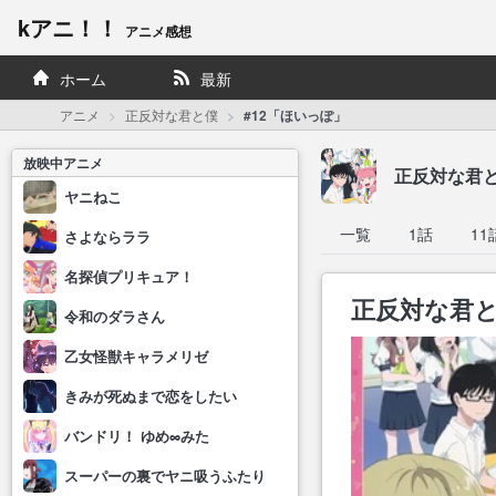
kアニ！！
アニメ感想
ホーム
最新
アニメ
正反対な君と僕
#12「ほいっぽ」
放映中アニメ
正反対な君
ヤニねこ
一覧
1話
11
さよならララ
名探偵プリキュア！
正反対な君と
令和のダラさん
乙女怪獣キャラメリゼ
きみが死ぬまで恋をしたい
バンドリ！ ゆめ∞みた
スーパーの裏でヤニ吸うふたり