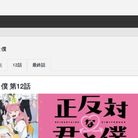
と僕
話
12話
最終話
僕 第12話