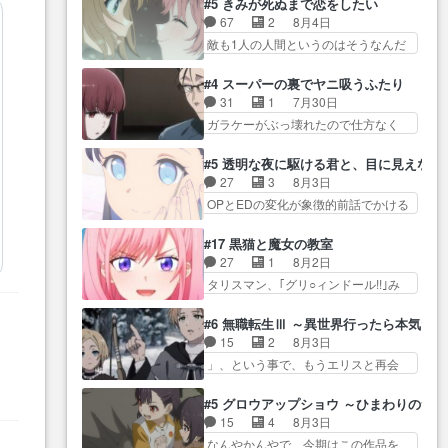
しまし… 前回同様『イノセン
#5 きみが死ぬまで恋をしたい
ぐ… 第５話をABEMAで視聴しま
気品溢れてるのに中身は…美緒マ
ス』を含む押井・神山版… 第５
67
2
8月4日
した。視聴に… 復讐に燃える吸
マ… テーマ：格ゲー大会に行く
話「EPISODEラストの母親の気持…
敵も1人の人間というのはそうなんだ
血鬼兄弟の弟ですいいキャラ…
には？感想は、美… 大会を前に
けど状… もう着れないからって
クリスタ皇女が“萌え”なのでこの娘が
格ゲー熱が高まる一方、百合の
どういう意味だろうな… ミミを
皇帝… ウサギ好きそうな王女殿
#4 スーパーの裏でヤニ吸うふたり
本… 東京で開催される格ゲー大
人間に戻して欲しいでも自分達が代
下がかわいい。幼馴… ついに始
31
1
7月30日
会に参加すること… Japanに向け
わ… ご視聴ありがとうございま
まった狩猟祭。エルナの活躍で上
ガラケーがぶっ壊れたので仕方なく
て外泊届にサインをもらっ… 長
した見るたびに切… 誰かと思っ
位…
スマホに… 佐々木さんとは同い
崎から大会のために東京へ!/でも観光
たらちゅー先輩か。しれっと相
年くらいに思ってたけど… やは
よ… 旅の支度全部やってくれる
#5 透明な夜に駆ける君と、目に見えない
方… 第５話感想：コ□した相手に
り出オチ感が否めず、エピソードの
先輩、なんだかん… 第５話をｄ
27
3
8月3日
も家族や…､戦… つらい回だ……
打率… 田山さんが佐々木さんに
アニメストアで視聴しました。視…
OPとEDの変化が象徴的前話でかける
つらすぎる……。エスタ先輩…
沼っていく…こんな… 佐々木さ
には… 小春の透明なモヤのかか
今週のシーナとミミも可愛かった2人
ん、腕フェチなんですね笑最近ま
った世界。どんな女… そうか、
の関係… 確かに相手にも家族や
#17 黒猫と魔女の教室
じ… 佐々木がガラケーからスマ
こんな風に見えてるのかぁ。かけ
大切な人はいるけど、… 白シャ
27
1
8月2日
ホに変えるって、… もうドラマ
る… 完全な両片思いになりまし
ツが作業着みたいなもんなんですか
タリスマン、｢グリ○ィンドール!!｣み
版孤独のグルメファンコンテン
たねぇ…OPとE… 余計な物は描
ね…
た… 最初の障害ゴーレムを全員
ツ… 「お腹冷えちゃわない？
かず白く靄がかった小春ちゃ
で力を合わせて倒… アリアはホ
佐々木さんの優しさ… 先行で見
#6 無職転生Ⅲ ～異世界行ったら本気だ
ん… 光も感じない完全な盲目な
ントスピカが大好きだよね。ツ
た時より2人のやり取りに癒しを
15
2
8月3日
んやね…おめかし… 母役に能登
ン… 一等級ポテンシャルのアリ
感… ABEMA版の7〜8話佐々木が
」、という事で、もうエリスと再会
さんって禁じ手使ってきたー！
アちゃん可愛くて… そういや、
実年齢以上…
か？っと… サラの再登場によっ
E… 今回は小春視点も描かれてい
アリアは能力は最上級のくせに、
てルーデウスの成長が確… 人間
て良かった本当… 股に海豚を挟
#5 グロウアップショウ ～ひまわりのサ
… とうとうアリアと直接競う場
関係の清算が粛々と進められている
み水上バスでの会話を反芻…
15
4
8月3日
がきたこれまで… 毎度ながらの
サラ… サラとの関係に対して完
恋… OPEDとも無人バージョンか
なんやかんやで、今期はこの作品を
スピカの顔面芸推しのハナち