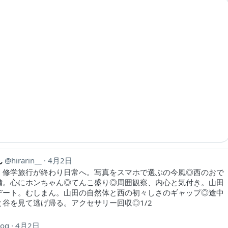
ん
hirarin__
4月2日
。修学旅行が終わり日常へ。写真をスマホで選ぶの今風◎西のおで
備。心にホンちゃん◎てんこ盛り◎周囲観察、内心と気付き。山田
デート。むしまん。山田の自然体と西の初々しさのギャップ◎途中
と谷を見て逃げ帰る。アクセサリー回収◎1/2
noq
4月2日