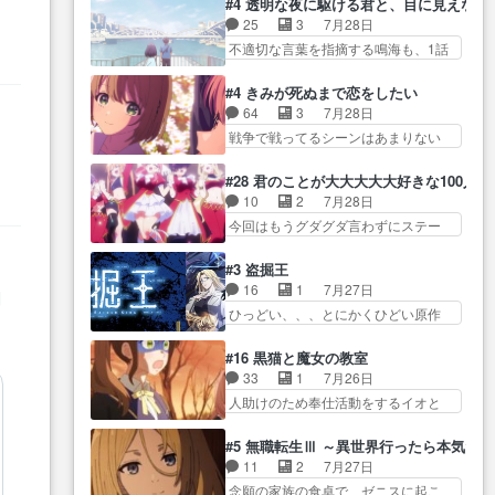
ターニャの勝利軍… 犠牲を払っ
#4 透明な夜に駆ける君と、目に見えない
イ… アダム・リンクやジェイム
スターを呼ぶ笛？黒幕は狩猟祭とは
ても良いならお前たちが前線へ
25
3
7月28日
スン(教授)型サ… アンドロイドも
関係… 平凡な少女に見える眼鏡w
行… 戦闘がアッサリし過ぎじゃ
不適切な言葉を指摘する鳴海も、1話
おっさんの汗を拭くのは嫌や…
眼鏡属性は持ち合… 神アニメ、
ない？戦争がメイ…
では冬… かけると鳴海のやり取
押井守監督のイノセンスの土台にな
ケテーイ！「騎士狩猟祭、前夜
り微笑ましいw良い奴… どう接し
ったエピ… コミカルなのにも慣
#4 きみが死ぬまで恋をしたい
の… フィーネがアルノルトに活
ていいのかわからず戸惑うかける
れてきました。１話でし… ロボ
64
3
7月28日
躍してもらいたが… 第４話を
も… 盲目だと相手の表情も分か
ットの反乱は今となっては良くある
戦争で戦ってるシーンはあまりない
ABEMAで視聴しました。視聴
らないからどう思… 今期のバッ
話し…
とはいえ… 前回までにあまり見
に… 第４話、アルとフィーネの
クナンバーみたいなOPアニメ。
れなかったようなシーナ… ミミ
２度目のデート出… マジできな
#28 君のことが大大大大大好きな100人の
… 初デートで冬月を笑わせよう
の存在で揺らぐ14クラス約束された
臭いぞ帝位争い。姉からの刺客
10
2
7月28日
とする姿も冬月… 特に大きな事
死… ミミの秘密をあっさり受け
を… ふぃーねと町の様子を見に
今回はもうグダグダ言わずにステー
件やイベントが起きるでもな
入れたのは拍子抜… 蘇生魔法っ
行ったら町中で窃…
ジを見た… 君のことが大大大大
く… 初デートで冬月を笑わせよ
て下衆い国なら進退窮まったら
大好きな１００人の彼女… 100カ
うとする姿も冬月… 3話までは主
#3 盗掘王
手… 蘇生魔法ヤバイけどミミい
ノ版ラブライブ！？こういうのは
人公がどうでもいいことでず
16
1
7月27日
なかったら詰んで… アニメオタ
関
人… 俺、みんなのレッスン動画
っ… 花火購入に浅草へ…行き当
ひっどい、、、とにかくひどい原作
クあるある：作中に花が登場す
をDVDが焼きき… アナウンス役
たりばったり訪問…
が俺レベ… 一般人が巻き込まれ
る… ご視聴ありがとうございま
で出演いたしましたみんなの
ることもあるのか結構面… 久野
した！アリとセイ… ごめん、そ
#16 黒猫と魔女の教室
ア… 恋太郎ファミリーがガチで
美咲さんと言えば幼女！アイマスの
ういう話がしたい作品じゃない
33
1
7月26日
アイドルに挑戦！… ギャグギャ
市原… 遼河は目的の為には人命
の… 第４話感想：その口止め効
人助けのため奉仕活動をするイオと
グしくもド直球で泣ける回来た
も軽視するタイプの… 4つのスキ
果あるかな？ミミ…
カストル… スピカも大概怖がり
な… 【完全初見】100カノ
ルが揃う。広い墓を捜索中、遼
だけど、カストルが更に… イオ
Girlfrien… 『アイドル伝説恋太郎
#5 無職転生Ⅲ ～異世界行ったら本気だ
河… 村正はそんなおどろおどろ
とカストルの共通点は、魔法の制御
ファミリー』にて「ア… 安木路
11
2
7月27日
しいエピソードあ… 気持ちよく
が出… 椋鳥の大群て…住民から
佐ウル子役で出演いたしましたクォ
念願の家族の食卓で、ゼニスに起こ
しようとしてるのはわかるけど。