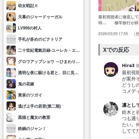
幼女戦記Ⅱ
最初視聴者に徹底し
天幕のジャードゥーガル
特… 修学旅行が終
LV999の村人
だ… 私も好きな人
2026/03/29 17:55
方へ… 文化祭や修
手札が多めのビクトリア
サリー… ・負のオ
り、もう…
Xでの反応
二十世紀電氣目録-ユーレカ・エヴリカ-
グロウアップショウ ～ひまわりのサーカス団～
Hira3
最初視
透明な夜に駆ける君と、目に見えない恋をした。
が案外そ
鬼の花嫁
どうし
コメデ
黄泉のツガイ
凛とし
逃げ上手の若君(第二期)
鈴木と
黒猫と魔女の教室
つも通
たい。
鉄鍋のジャン！
してて