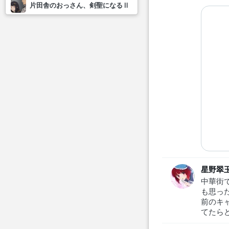
片田舎のおっさん、剣聖になるⅡ
星野翠玉
中華街
も思っ
前のキ
てたら