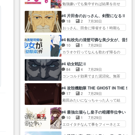
じ… ご視聴ありがとうございま
てまだまともに見えた。4話は過…
勉強嫌いでも集中すれば結果を出せ
姉のお誕生会にダラさんを招
した来週もよろし… 握った◯治
る美緒が… 毎晩スト６対戦を楽
待… 部分的に時系列が4話と入れ
郎（中の人的に）仲間であるプ
しむ４人。だが、期末試… どん
替わってるのね… こんなデカイ
#4 片田舎のおっさん、剣聖になるⅡ
レ… ヨコヤの頭の回転の速さと
なゲームも相手が強すぎるとやる気
のどうやって運ぶんだよ！？
18
2
7月30日
人間の心理を利用… 夜の国のヨ
無く… テーマ：テスト勉強と大
姉… ダラさん、人型形態にもな
おっさん、田舎に帰省する！時期も
コヤ支配がますますひどく……。
会感想は、美緒がテ… すげーー
れるんか!?w髪…
時期だし… じいさん、ベリル、
… ヨコヤは飴と鞭で夜の国の独
ーーーーーーー良い……。女性声
副団長、年長者が強い順… 底知
裁支配を強化、… やはりヨコヤ
#4 転校先の清楚可憐な美少女が、昔男
優… 深夜の格ゲー対戦よりテス
れない爺さんには夢が詰まってると
いいですね。昼の国が勝てる
10
1
7月29日
トの方がよっぽど… 真剣に授業
思う… クルニ、ヘンブリッツ、
流… 役で出演いたしました。次
カラオケ行ってなんも歌わず帰るの
を受けて、夜は珠樹の部屋で格
ミュイと一緒におっ… 帰省、お
回も緊張が止まり…
かよハン… 春希ちゃんの私服、
ゲ… 来たる定期テストに向けて
供ヒロインはクルニ。順番的には
めっちゃ可愛いぞ！！！… どう
勉強会！美緒ちゃ… 受験勉強と
#4 幼女戦記Ⅱ
確… 父親から手紙が来た。サー
やらあの女優さんが春希のお母さん
戦闘の2択なら戦闘を選ぶ娘w
84
4
7月29日
ベルボアの退治の… ここでヘン
のよ… 春希ちゃん姫ちゃんに野
美… 勉強嫌いでバトルを選ぶっ
コンコルド効果でまた泥沼化。無茶
ブリッツくんが同行するのが変
菜の子も凄え可愛い… 隼人くん
て、ひぐらしの沙…
振りに奇… ルーデルドルフ中将
で… ・ベリル、実家に帰ること
のスマホを買いに行ってたけど完
自らが行う煙草と葉巻は… ブロ
に・ベリルはミュ… おっさんの
#4 攻殻機動隊 THE GHOST IN THE SHE
全… 第４話をU-NEXTで視聴しま
グを更新しました!!宜しければ、是
親となるとお爺ちゃんだよね孫
17
2
7月29日
した。視聴… スマホを買うた
非… 計画通りにはいかないね笑
扱… ・ベリル、実家に帰ること
殿田みたいになっちゃった人って結
め、都心で待ち合わせをした…
やり遂げた(ほぼ… 今回もターニ
に・ベリルはミュ…
構会社に… バトーがカッコいい
OP曲きっかけで見始めてたけどなん
ャに不都合なことがあったり
と思ってたら、トグサが… あの
だかん… いきなりシリアス展開
#4 最強出涸らし皇子の暗躍帝位争い
し… 白髪の男性が語った家族を
見た目もうただのロボでしかないん
ぶち込んでくるじゃん… 春希の
10
1
7月29日
失った喪無感が、… 連邦に対し
だよ… 俺らの汗拭きそりゃいや
家庭事情は複雑。食事とか隼人が親
エロイタチなんて事をフィーネとエ
て有利な講話条件を引き出すた
だろwwバトー＆ト… イノセンス
身…
リーにア… アルも気付かなかっ
め… コンコルド効果に油を注ぐ
の元となった回だけど、ガイノ
た事を…フィーネは自分… モン