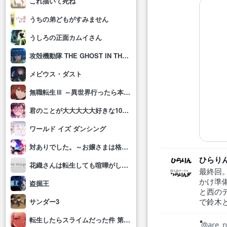
これ描いて死ね
うちの弟どもがすみません
うしろの正面カムイさん
攻殻機動隊 THE GHOST IN THE SHELL
メビウス・ダスト
無職転生Ⅲ ～異世界行ったら本気だす～
君のことが大大大大大好きな100人の彼女(第3期)
ワールド イズ ダンシング
対ありでした。～お嬢さまは格闘ゲームなんてしない～
ひらり
花織さんは転生しても喧嘩がしたい
最終回
かけ準
盗掘王
と西の
で鈴木
サンダー3
転生したらスライムだった件 第4期
are_