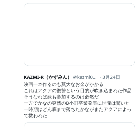
KAZMI-R（かずみん）
kazmi0514
3月24日
映画一本作るのも莫大なお金がかかる
これはアクアの復讐という目的が吹き込まれた作品
そうなれば妹も参加するのは必然だ
一方でかなの突然のB小町卒業発表に世間は驚いた
一時期はどん底まで落ちたかながまたアクアによっ
て救われた