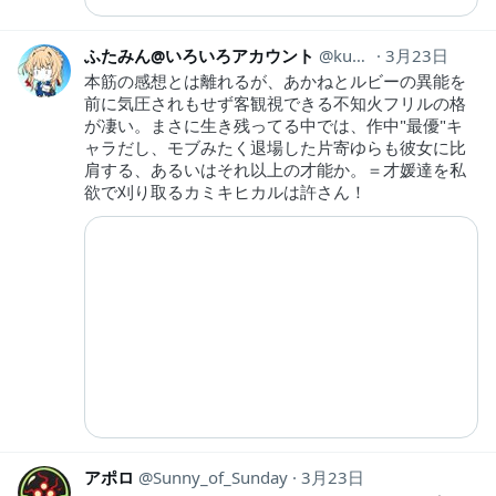
ふたみん@いろいろアカウント
kumirei_shion
3月23日
本筋の感想とは離れるが、あかねとルビーの異能を
前に気圧されもせず客観視できる不知火フリルの格
が凄い。まさに生き残ってる中では、作中"最優"キ
ャラだし、モブみたく退場した片寄ゆらも彼女に比
肩する、あるいはそれ以上の才能か。＝才媛達を私
欲で刈り取るカミキヒカルは許さん！
アポロ
Sunny_of_Sunday
3月23日