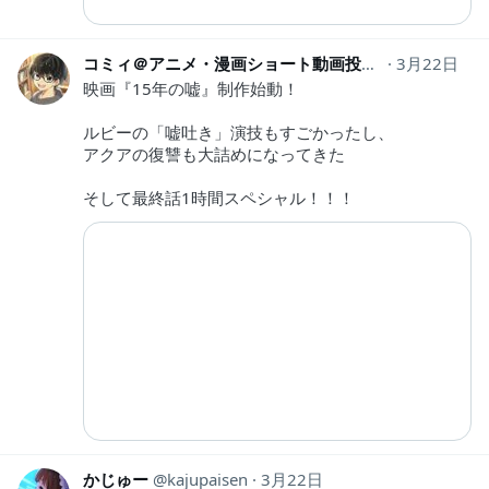
コミィ＠アニメ・漫画ショート動画投稿中！
3月22日
comy_
映画『15年の嘘』制作始動！
ルビーの「嘘吐き」演技もすごかったし、
アクアの復讐も大詰めになってきた
そして最終話1時間スペシャル！！！
かじゅー
kajupaisen
3月22日