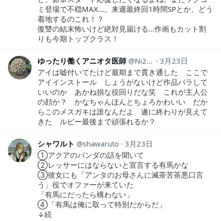
ミ登場で不穏MAX…。来週最終回1時間SPとか、どう
着地するのこれ！？
復讐の結末怖いけど絶対見届ける…作画もカット割
りも今期トップクラス！
ゆったり働くアニオタ医師
Ni2Ut
3月23日
アイは嘘付いてたけど最期まで貫き通した ここで
アイインストール しょうがないけど作品バラして
いいのか あかね損な役回りだな笑 これが主人公
の顔か？ かなちゃんほんとちょろかわいい だか
らこのメスガキは誰なんだよ 遂に終わりが見えて
きた ルビー最後まで頑張れるか？
シャワルト
shawaruto
3月23日
①アクアのパンダの話を聞いて
②レッサーにはならないと宣言する有馬かな
③彼女にも「アンタのお母さんに滅茶苦茶悪口言
う」役でオファーが来ていた
「有馬にだったら構わない」
④「有馬は俺に取って特別だからだ」
↓続