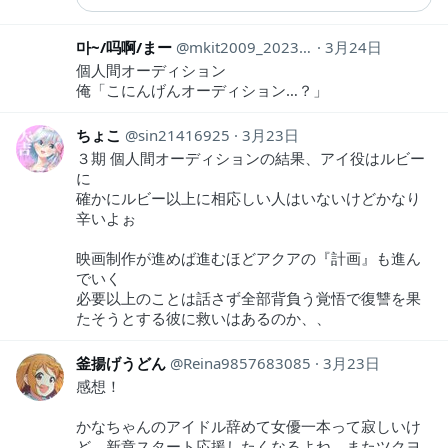
마~/吗啊/まー
mkit2009_2023ed
3月24日
個人間オーディション
俺「こにんげんオーディション…？」
ちょこ
sin21416925
3月23日
３期 個人間オーディションの結果、アイ役はルビー
に
確かにルビー以上に相応しい人はいないけどかなり
辛いよぉ
映画制作が進めば進むほどアクアの『計画』も進ん
でいく
必要以上のことは話さず全部背負う覚悟で復讐を果
たそうとする彼に救いはあるのか、、
釜揚げうどん
Reina9857683085
3月23日
感想！
かなちゃんのアイドル辞めて女優一本って寂しいけ
ど、新章スタート応援したくなるよね。またツクヨ