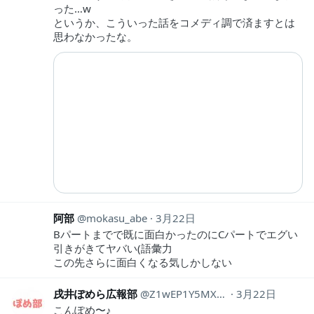
った…w
というか、こういった話をコメディ調で済ますとは
思わなかったな。
阿部
mokasu_abe
3月22日
Bパートまでで既に面白かったのにCパートでエグい
引きがきてヤバい(語彙力
この先さらに面白くなる気しかしない
戌井ぽめら広報部
Z1wEP1Y5MX28286
3月22日
こんぽめ〜♪