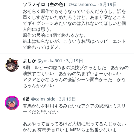
ソラノイロ（空の色）
soranoiro1205
3月19日
おそらく原作でもそうなっているんだろうし、話を
重くしすぎないためだろうけど、あまり変なところ
でギャグシーンみたいなのは入れないでほしいと個
人的には思う。
原作の尺的に4期で終わるかな。
結末は知らないが、こういうお話はハッピーエンド
で終わってはダメ。
よしか
yosika501
3月19日
3期 ルビーの嘘つきの演技ゾクっとした あかねの
演技すごくいい あかねの気まずいよーかわいい
アクアとかなちゃんの会話シーン面白かった かな
ちゃんかわいい
6番
calm_side
3月19日
有馬かなを利用するみたいなアクアの思惑はミスリ
ードだと思いたい
ああやって言ってるけど大切に思ってるんじゃない
かなぁ 有馬チョロいよ MEMちょ出番少ないよ