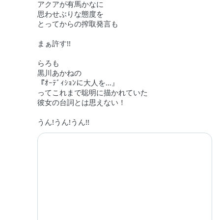
アクアが有馬かなに
思わせぶりな態度を
とってからの搾取発言も
まぁ許す!!
らろも
黒川あかねの
『ｵｰﾃﾞｨｼｮﾝに大人を…』
ってこれまで聡明に描かれていた
彼女の台詞とは思えない！
うん!うん!うん!!