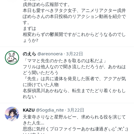
戌井ぽめら広報部です。
本日も愛すべきヲタク女子、アニメリアクター戌井
ぽめらさんの本日投稿のリアクション動画を紹介で
す。
まずは
相変わらずの鬱展開ですがこれからどうなるのでし
ょうか?
のえら
areonoera
3月22日
「ママと先生のかたきを取るのは私だよ」
フリルは他人なので聞き流しただろうが、あかねは
どう聞いただろう
『先生』は共に遺体を発見した医者で、アクアが気
に掛けていた人物
名探偵黒川あかねなら、転生までたどり着くかもし
れない
KAZU
Sogdia_nite
3月22日
天童寺さりなと星野ルビー、求められる役を演じて
きた人生…
思惑に気付くプロファイラーあかね凄過ぎぃ(;ﾟ;∀;ﾟ;)