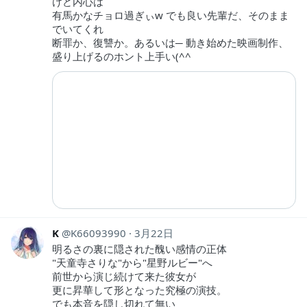
けど内心は
有馬かなチョロ過ぎぃw でも良い先輩だ、そのまま
でいてくれ
断罪か、復讐か。あるいは─ 動き始めた映画制作、
盛り上げるのホント上手い(^^
K
K66093990
3月22日
明るさの裏に隠された醜い感情の正体
"天童寺さりな"から"星野ルビー"へ
前世から演じ続けて来た彼女が
更に昇華して形となった究極の演技。
でも本音を隠し切れて無い