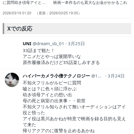
に質問幼き頃母アイと… 映画一本作るのも莫大なお金がかかるこれ
は… なかなか、ダークな雰囲気の3期見るのに体… ちょっとは疑
2026/03/19 01:20
2026/03/25 19:35
えよといつも呆れ顔だけど復讐… "7話"以来の伝説が帰ってきた再び
見れる… 今回一番印象に残ったセリフがあります。そ… 個人間オ
ーディション俺「こにんげんオーデ… 個人間オーディションの結果、
Xでの反応
アイ役はルビ… かなちゃんのアイドル辞めて女優一本って寂…
UNI
dream_sb_01
3月25日
33話まで観た！
アニメだとやっぱ展開早いな
原作履修済みだけど35話楽しみすぎる
ハイパーカメラ小僧テクノロジー
1HsZQ7hOhacW9TN
3月24日
不知火フリルがルビーに質問
嘘とは？に色々頭に浮かぶ
幼き頃母アイとの想い出
母の死と病室の出来事・・前世
不知火フリル知らされて無いオーディションはアイ
役と悟った
アイ役は黒川あかねが特意で映画を録る目的も見え
て来た
帰りアクアのに復讐を止めるあかね