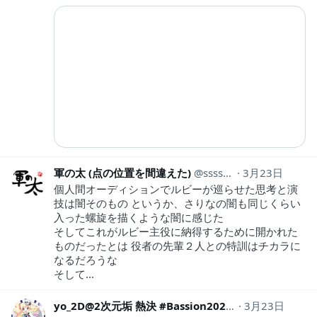
軍の太 (点の位置を間違えた)
ssss2kpsbmr
3月23日
個人間オーディションでルビーが巡らせた思考と演
技は闇そのもの というか、さりなの闇も同じくらい
入った螺旋を描くような闇に感じた
そしてこれがルビー主役に納得するために開かれた
ものだったとは 役者の先輩２人との特訓はチカラに
なるだろうな
そして…
yo_2D@2次元垢 熱決 #Bassion2026
3月23日
yo_2d