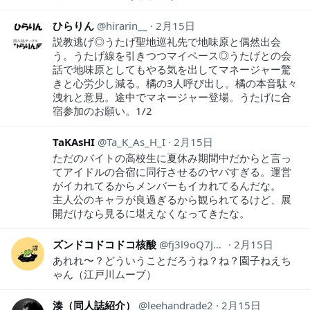
ひらりん
hirarin__
2月15日
説教逃げ◎うたげ聖地巡礼先で地味原と偶然出会
う。うたげ線を引きつつマイペース◎うたげとの会
話で地味原としてもやる気を出してマネージャー驚
きと心労少し減る。橘の3人呼び出し。橘の本音駄々
洩れと意見。途中でマネージャー登場。うたげに合
宿参加のお願い。1/2
TaKAsHI
Ta_K_As_H_I
2月15日
ただのバイトの高校生に夏休み期間中だからと言っ
てアイドルの合宿に同行させるのヤバすぎる。運営
がイカれてるからメンバーもイカれてるんだな。
主人公のキャラが良過ぎるから観られてるけど、展
開だけなら見るに堪えなくなってきたな。
ズンドコドコドコ核酸
fj3l9oQ7JBT8B3I
2月15日
あれれ〜？どういうことだろうね？ね？園子ねえち
ゃん（江戸川ムーブ）
湊（同人誌紹介）
leehandrade2
2月15日