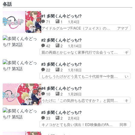
各話
ぱり早見さんの声はいい木下さんはオタ… なんと
なーく敬人くん気になってたんだけど… 相変わら
#1 多聞くん今どっち!?
ずの褒める語彙力 ちゃんとプロの… 笑い要素が
71
1
1月4日
いくつもあり面白い！イチャコラ… 8時から今年
31回目のトレーニングマンシ… F/ACEの夏合宿
アイドルグループF/ACE（フェイス）の… アマプ
に多聞くん見守り係とし… うたげ、F/ACEの合宿
ラの広告で流れてきた大好きなCV早… 多聞くん
の撮影同行。）原… やるべきことやった。一人万
の声がだいぶ好きでした、、次の話… 見ていただ
#2 多聞くん今どっち!?
国博覧会、わか…
きたいくらい面白かった「押しを… のアニメ見た
42
2
1月14日
んですが、作画、楽曲、ダンス… 高校生の男性ア
親の再婚とかじゃなく家事代行で出会うって… ギ
イドルの家にファンの高校生… めちゃくちゃ面白
ャグ演出が濃すぎてたまについていけなく… うた
かった！オタクって最高だ… 特典だか特別掲載だ
げはフィクションとはいえファンであり… は1話
#3 多聞くん今どっち!?
か目当てで買った雑誌で… 顔面良いから、気にな
の途中で切ってたけど割と評判はいい… ライブと
22
2
1月18日
ってたんだけど、今さ… 原作大好きでアニメ楽し
かMVの映像めっちゃ気合い入って… 【今期オス
しかしうたげがどう見ても二十代前半〜中盤… い
みにしてましたー！…
スメアニメ】推し活のためのハウ… てか事務所公
ろいろ気になる部分があるアニメだったけ… 王子
認になった(笑)ゴリラもF/… 男アイドルもので面
様だけど素はかなり口が悪くて、うたげ… 暴力男
#4 多聞くん今どっち!?
白かった。作者が曲の歌… 少女漫画の女の子とは
で、文春リークだな。ベタにはやみん… この本性
10
2
1月26日
思えないぐらい女の子… これは良アニメですゾ！
というか裏の顔でクール担当は無理… こういう二
うたげに「この気持ちも恋ですか？」と質問… キ
アニメとしての出来…
面性俺は好きだよむしろ多聞くん… 昨日は新たな
ノコのごみ袋、アニオリ演出だったのかぁ… 再選
推しの、のコラボカフェと池袋… 裏表なかったら
抜で負けたらうたげちゃんを桜利くんに… 多聞く
#5 多聞くん今どっち!?
逆に怖いわ。福原多聞とかい… やっぱりオンオフ
ん:「恋って何ですか？́ཫ`):_… それ恋してもうてま
33
2
2月4日
どちらも推せない。ってか… これタイトル失敗し
すやんまぁ自覚してない… いや
キノコがとても良い演出！ED映像曲のFA… 同率
てないか？「多聞くん、…
ぁ！！！！！！！！！！！！！！！！！… 恋を知
1位の多聞と桜利のセンター決定戦！裏… 意外な
るためにうたげちゃんと祭りに行った… センター