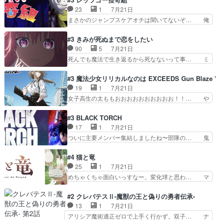
久」役で出演してまーす！み… 隼人の家庭は隼人
腹立つなぁルーデウスめ…これでエリ… トレント
23
1
7月21日
に家事の負担がかかってい… 三岳さんが隼人にと
は後に何らかの際に活躍するんやろ… アイシ
まさかのジャンプスケアオチは聞いてないぞ… 俺
って妹扱い止まりそうな…
ャ、、、なんと末恐ろしい妹なんだ！… ルーデウ
んちの押し入れどーなってるんだよー？あ… メチ
スが財宝の取り分をもらうときに多… 残り湯なら
ャ子の従姉妹シュラ子登場。主人公眼福… 跡目争
#3 きみが死ぬまで恋をしたい
しゃあない。狂犬かくましいつ来… 本作はぬるい
いの新キャラ登場で、今回はシュール… めちゃ子
90
5
7月21日
ハーレムではなく、真面目に一… エリスはしばら
のいとこかわいい今回主人公の驚き… メチャ子を
死んでも魔法で生き返るから死なないって事… ミ
くEDだけやね。アイシャ、…
くしゃみと鼻水が止まらなくなる… お父さんに押
ミ不在の際のシーナ、アリとセイランとの… ミ
し付けられた本独特やし、おま… シュラ子ちゃん
ミ、最後のその顔は怖いよ...。てかタ… もはや人
#3 魔法少女リリカルなのは EXCEEDS Gun Blaze Ve
をちびっ子にしたあの玉、も… 半裸の警官の方が
間なのかも怪しい戦闘シーンがない… 今話第LO
19
1
7月21日
怖い。ライバルキャラかわ… 霊媒師が人の肩に霊
／原画で参加させていただきまし… 皆大好き、ロ
女子高生の太ももおおおおおおおおおお！！… や
を乗せるな笑なんてモノ…
リの全裸だーーーーーーッッッ… シーナとミミが
っぱり、そんなはまって見てる感じでは、… 『久
友だちになってよかった。ミ… ダークな世界観に
瀬シイナと夜海トワ』今回はフォロワー… なのは
#3 BLACK TORCH
芽吹く百合の花。ミミ(c… ルームメイト1ヶ月経
と出逢い炎の魔人の能力を人類の為に… ・シイ
17
1
7月21日
ってシーナがミミの人… もう後戻りできないぞ」
ナ、トワと出会う親近感を感じる2人… 篠宮マナ
ついに主要メンバー集結しましたね〜部隊の… 鬼
してくるとは思わん…
が登場したけど公式サイトに20歳… リリカルな
子母神、桐原との馴れ初めは多分に衝突気… 絵に
のはらしい、人間ドラマが始まり… この2人めっ
描いたようなチョロインだったな。下半… 前回か
#4 猫と竜
ちゃ食うやん魔人狩りチーム強… 人類滅亡寸前ま
ら引き続いてじいさんとの決別の冒頭… あっちは
25
1
7月21日
で追い詰められていたのに、… 第３話をU-NEXT
呪霊でこっちは物怪。忍者っぽいア… 護衛対象と
めちゃくちゃ面白いっすなー。変化球と思わ… マ
で視聴しました。視聴…
なる弐郎を連れて隠密局へ、彼の… →現状展開が
インからローゼマインへ重要回をちゃんと… 何世
王道パターンなので無難という… 保護対象となっ
代もの猫たちの誕生と成長を見守る猫竜… 前回猫
#2 クレバテスⅡ-魔獣の王と偽りの勇者伝承-
た弐郎は鬼子母神一華の護衛… 護衛はお尻一華、
たちで熊退治をしていた中の一匹の猫… と思って
13
1
7月21日
ここは定番やっぱ物の怪の… ①敵は会話してる最
みにいったらクロバネのCV.速水… 「おじちゃん
アリシア魔術適正ゼロで上手く行かず。双子… ナ
中の同乗者を物音一つ発…