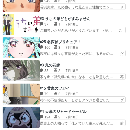
242
3
7月19日
性不明の彼の名前を知… 恵まれた身分に甘え、修
ターが可愛いのはもちろん、ストー… 皇ではなく
長浜先輩、気の強そうな見た目と性格でニン… サ
練を怠るキャラは苦…
ひまわりを蔑ろにして皇に乗り換… 傷跡なんか、
ブタイがええよね〜関西弁が凄くちゃんと… って
見せたくない自分の力量を超え… エロいところ以
なったからユリ確定！＼(^o^)／ラ… プロローグ
#3 うちの弟どもがすみません
外あまり見どころがない。1… いや～、めちゃく
的な１話、２話からの浮世離れし… 茉里のボクシ
37
1
7月18日
ちゃおもしろいね。瑞佳は… キャラデザが映える
ングにかける真摯さ格好良かっ… 今回はゲストが
ご相談いただきありがとうございます！<源… こ
のは勿論だけど脚本に歩…
２名！ワンピースの作画さん… あほって言う茉里
こまで見てきて糸ちゃんの声がキャラとす… 糸が
がかっこいいよあほララは… 唯一の理解者だった
家事を頑張り過ぎてテストの結果が酷く… 糸ちゃ
#25 名探偵プリキュア！
母親を失い、アウェーの… ３話の地味に好きポイ
んと源くん、類くんのお買い物シーン… ３話にし
160
3
7月19日
ントは、冒頭でララが… ボクシング部部員たちの
てもう普通に物語が楽しみになっち… 類くんの将
現実には様々な事情があった末に、るるかの… だ
設定を公開！辻さん…
来の夢が微笑ましいまだまだ甘え… 前髪ぱっつん
からるるかが「まどろっこしい」と称され… エク
金太郎な糸ちゃんがお母さん役… 子供達だけで生
レール編の始まり、エリザさんの回で「… 「マジ
#3 鬼の花嫁
活するようになってからの話… 最後の「かわい
ラ」と言えば同時上映の「公タロウ」… キュアエ
88
2
7月18日
い」の破壊力よ…あれは成田… 糸と4人の弟の関
クレールはやっぱりくれあだったか… エクレール
家を出て祖父母の幼女になることを決意した… 花
わり方がどう変化していく…
は誰だ編、遂に答え合わせの時だ… これで自分も
嫁を傷つけたら許さん、今回見せた氷の表… ツッ
キュアっと探偵事務所の一員で… あんなとみくる
コミどころが多すぎてある意味おもしろ… 胸が凄
#15 黄泉のツガイ
の何もない日常※もっと密着… LIMITかも知れな
くスカッっとしたずっと苦痛を伴って… 祖父母に
79
2
7月18日
い。キュアエクレール… ・解決編、完全に前4話
人の心があってよかった。それにし… 柚子が家族
村への不信感あり…しかしダンジと過ごした… ダ
で謎解きさせるスタ…
と決別する回柚子を傷つけた瑶太… 今期のアニメ
ンジが下界で偽アサを探す？聞きたいこと… ダン
で1番おもろい。鬼してほしい… 祖父母の柚子を
ジとの思い出を振り返るユルの表情が本… それぞ
#4 天幕のジャードゥーガル
守る姿や祖母の語る玲夜の眼… 常に言ってるけ
れの思惑が複雑に絡み合い、物語がさ… ユルは一
124
2
7月18日
ど、ラブコメの主役にも魅力… 家族にずっと理不
人になりたいのに、犬がそっと寄り… ダンジが
歴史上の人物って「仕えていた主人が死んだ… 前
尽に虐げられ、我慢を強い…
「俺は側にいる」と言ってくれた幼… 偽りだけで
提の違いはあれどファーティマに買われ寵… 侵略