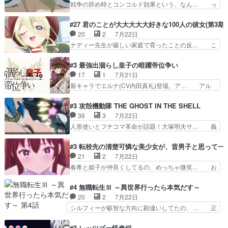
戦争の辞め時とコンコルド効果という、なん… っ
萌えでした魔族の男の子…
言ってもフィッセルの活躍がカッ… 人型以外の相
て毎回なってますが、「コンコルド効果」… ミニ
手と戦うのはゼノ・グレイブル… アクション主体
アニメ『ようじょしぇんき2』本編に加… 」はち
#27 君のことが大大大大大好きな100人の彼女(第3期)
で中身がほとんどなかった。… 単純単調な話にな
ょっと無能過ぎんかサンプル数1やん… ターニャ
20
2
7月22日
っちゃってて、、、え？そ… 徐々にわかってくん
が思ってる方向に進まずこれでまた… 合衆国と帝
ナディー先生が厳しい家庭で育ったことの反… こ
のよなぁこれ以上動けな…
国で小競り合い中、同盟国が講和… 戦争は始める
の辺りから原作を見ていないので、ナディ… 自
より終わらせる方が難しいって… 和平交渉のため
由、アメリカ、日本人、国語教師＋新たな… ナデ
#3 最強出涸らし皇子の暗躍帝位争い
にイルドアの大佐がサラマン… 直属の部下ですら
ィー（大和撫子、やまと100Girl… 美しすぎる美
17
1
7月21日
戦争継続派か。。戦争は始… 「（あの量の差が気
しいに美しいは美しすぎてうっ… 25)BP○さん見
新キャラでエルナ(CV内田真礼)登場。ア… アル
になるッ!!!）」ジェ…
逃して26)最高の機能… 前任退職、後任の教師ナ
ノルトがエルナにいじられ絡みする回。… 今期見
ディー。後半いつも… ⑬先生が日本人と看破した
るアニメが多いｗ骸骨騎士様、只今異… 傀儡政権
#3 攻殻機動隊 THE GHOST IN THE SHELL
恋太郎正解らしい… ①次の新キャラは後任の国語
を狙っているのか、弟が皇帝になっ… エルナは
36
3
7月22日
教師…フラグを… どうしてもルー大柴が頭を横切
100%善意で絡んでくるのがやっ… アルノルトが
人形使いとフチコマ革命が話題！大塚明夫サ… 義
る新ヒロイン…
魔法特化で基礎体力は一般人以… これリアル内田
体工場のシーンと女子会での「今の人格っ… ・
家ならヤバイトドメの踏みつ… ラブコメディは突
2029年の科学文明について我々の世界… まず、
#3 転校先の清楚可憐な美少女が、昔男子と思って一
然にに求めていたのは頭の… 主人公含めどいつも
効果音がいい。私が思うに、銃撃戦が… いきなり
21
2
7月22日
こいつもカラフルなだけ… 跡継ぎ候補多すぎるw
のハラハラ感。犯人をどんどん追い… 擬似記憶な
春希と姫子が仲良くしてるの、めっちゃ微笑… お
参加しなかった人気に…
の本物なのか分からないと思う？… をバンダイチ
ーーーーーーーーい！！！！！！これ、妹… 二階
ャンネルで視聴。いやはや、ア… 1990年代の
堂さんが女性だってことみんな知らなか… 姫子さ
#4 無職転生Ⅲ ～異世界行ったら本気だす～
OVAならアリかな。ICT… 冒頭のアクションから
んと三岳さんがラストに姫子さんのお… 初めて夜
20
2
7月22日
釘付けだった。皆人形… ひとつの単体の作品とし
のコンビニに行った隼人と姫子は偶… こういう学
シルフィーが叡智な方向に勘違いしてたの、… 正
ては悪くないと思い…
園物のラブコメ元々好きだから設… にしても妹は
しい意味での淫乱だと思うギースいい顔に… をバ
普通にハルキに嫉妬せず仲良く… ３話に「三岳長
ンダイチャンネルで視聴。リーリャさん… なんか
#3 レッツゴー怪奇組