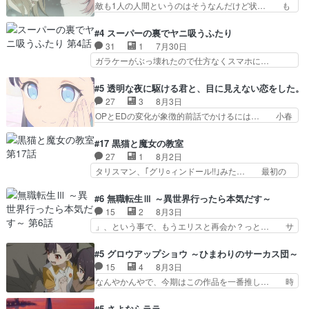
敵も1人の人間というのはそうなんだけど状… も
祭。エルナの活躍で上位…
催される格ゲー大会に参加すること… Japanに向
う着れないからってどういう意味だろうな… ミミ
けて外泊届にサインをもらっ… 長崎から大会のた
を人間に戻して欲しいでも自分達が代わ… ご視聴
#4 スーパーの裏でヤニ吸うふたり
めに東京へ!/でも観光よ… 旅の支度全部やってく
ありがとうございました見るたびに切… 誰かと思
31
1
7月30日
れる先輩、なんだかん… 第５話をｄアニメストア
ったらちゅー先輩か。しれっと相方… 第５話感
ガラケーがぶっ壊れたので仕方なくスマホに…
で視聴しました。視…
想：コ□した相手にも家族や…､戦… つらい回
佐々木さんとは同い年くらいに思ってたけど… や
だ……つらすぎる……。エスタ先輩… 今週のシー
はり出オチ感が否めず、エピソードの打率… 田山
#5 透明な夜に駆ける君と、目に見えない恋をした。
ナとミミも可愛かった2人の関係… 確かに相手に
さんが佐々木さんに沼っていく…こんな… 佐々木
27
3
8月3日
も家族や大切な人はいるけど、… 白シャツが作業
さん、腕フェチなんですね笑最近まじ… 佐々木が
OPとEDの変化が象徴的前話でかけるには… 小春
着みたいなもんなんですかね…
ガラケーからスマホに変えるって、… もうドラマ
の透明なモヤのかかった世界。どんな女… そう
版孤独のグルメファンコンテンツ… 「お腹冷えち
か、こんな風に見えてるのかぁ。かける… 完全な
#17 黒猫と魔女の教室
ゃわない？佐々木さんの優しさ… 先行で見た時よ
両片思いになりましたねぇ…OPとE… 余計な物
27
1
8月2日
り2人のやり取りに癒しを感… ABEMA版の7〜8
は描かず白く靄がかった小春ちゃん… 光も感じな
タリスマン、｢グリ○ィンドール!!｣みた… 最初の
話佐々木が実年齢以上…
い完全な盲目なんやね…おめかし… 母役に能登さ
障害ゴーレムを全員で力を合わせて倒… アリアは
んって禁じ手使ってきたー！E… 今回は小春視点
ホントスピカが大好きだよね。ツン… 一等級ポテ
#6 無職転生Ⅲ ～異世界行ったら本気だす～
も描かれていて良かった本当… 股に海豚を挟み水
ンシャルのアリアちゃん可愛くて… そういや、ア
15
2
8月3日
上バスでの会話を反芻…恋… OPEDとも無人バー
リアは能力は最上級のくせに、… とうとうアリア
」、という事で、もうエリスと再会か？っと… サ
ジョンから主人公２人…
と直接競う場がきたこれまで… 毎度ながらのスピ
ラの再登場によってルーデウスの成長が確… 人間
カの顔面芸推しのハナちゃ… クソレビュータリス
関係の清算が粛々と進められているサラ… サラと
#5 グロウアップショウ ～ひまわりのサーカス団～
マン趣味ダダ漏れで好き… 期末試験が始まろうと
の関係に対して完全に「昔の女」とし… ルーシー
15
4
8月3日
しておりスピカは対策… 能力鑑定胸像タリスマン
にデレるルディが完全に親バカで微… サラとは会
なんやかんやで、今期はこの作品を一番推し… 時
氏容姿も評価してし…
ってほしいちゃんとした別れ方し… サラは未練0
給50円じゃ借金は減らない(^_^;サ… 葵ちゃん可
だと言っていたけど人の気持ち… 実は結構好きな
愛すぎるな楠木ともりちゃんのね… デフォルメさ
#5 さよならララ