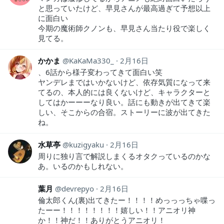
と思っていたけど、早見さんが最高過ぎて予想以上
に面白い
今期の魔術師クノンも、早見さん当たり役で楽しく
見てる。
かかま
KaKaMa330_
2月16日
、6話から様子変わってきて面白い笑
ヤンデレまではいかないけど、依存気質になって来
てるの、本人的には良くないけど、キャラクターと
してはかーーーなり良い。話にも動きが出てきて楽
しい、そこからの合宿。ストーリーに波が出てきた
ね。
水草亭
kuzigyaku
2月16日
周りに独り言で解説しまくるオタクっているのかな
あ。いるのかもしれない。
葉月
devrepyo
2月16日
倫太郎くん(裏)出てきたー！！！！めっっっちゃ喋っ
たーー！！！！！！！！嬉しい！！アニオリ神
か！！神だ！！ありがとうアニオリ！