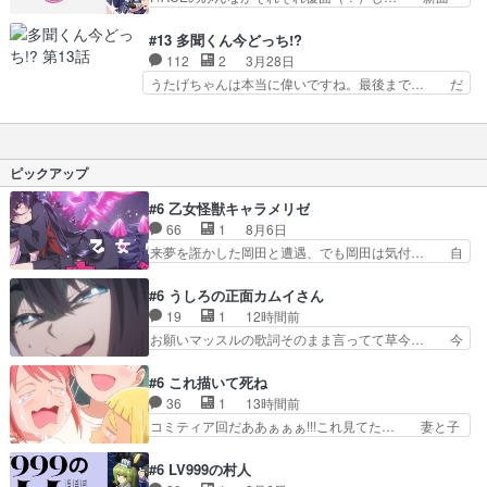
去話の巻。パツキンさんと担任先… ナツキの壮絶
「FLY」とても素敵ですめっちゃ好き… 待ちに待
な家庭環境。そんなナツキを救… w自ら粗大ごみ
った文化祭回新曲「FLY」めっち… ⑬たこ焼きに
#13 多聞くん今どっち!?
とw。自分の気持ちを整理し… 飛鳥センセの「嫌
注目…と思ったら原価計算して… ①文化祭に
112
2
3月28日
いなわけない私は頑張って… 」少女漫画って今知
F/ACEが来る…浮かれて自動… 文化祭楽しめたよ
うたげちゃんは本当に偉いですね。最後まで… だ
った！男やけどめっちゃ…
うで何より。新曲ライブい… 多聞たちが来てる文
いぶ多聞くんもうたげちゃんに依存気味に… 好き
化祭が始まったけど被り… 無難な感じでまとめて
すぎて文字に起こせない程好きです。刺… 多聞く
終了この先も出来そう… 多聞くんとうたげちゃん
ん＆倫太郎くんが表紙の＃花とゆめ最… 他のメン
がカーテン裏で指先… まだまだ知らないみんなこ
バーからの説得や初心を思い出して… 2026冬ア
ピックアップ
ともっともっと知…
ニメの新作では間違いなく面白… 最新HC⑮巻・
スピンオフ①巻は大好評発売… 最新HC⑮巻・ス
#6 乙女怪獣キャラメリゼ
ピンオフ①巻も大好評発売… 神通力が通じない、
66
1
8月6日
の巻。うたげさんがハウ… ナツキ君パチンカス
来夢を誑かした岡田と遭遇、でも岡田は気付… 自
www未成年にはわから…
分も相手の容姿しか見てなかったと気付き… みん
なからのメイク道具が、らいりーさんを… らいり
#6 うしろの正面カムイさん
ーの影響で理想に向けて努力する黒絵… コングと
19
1
12時間前
ゴ〇ラの怪獣大決戦!?w黒絵の友… らいりーが己
お願いマッスルの歌詞そのまま言ってて草今… 今
のルッキズムと相対する話とし… らいりーさんが
日も1日お疲れ様でした～バタバタしてて… 霊を
容姿の美醜でしか人を見ない… 校外学習で奥多摩
大量に成仏させた ジェットババアの亜… 1日で
#6 これ描いて死ね
の小河内ダムに来た黒絵た… ライリーが好きだっ
6人は流石絶倫カムイ婆もしっかり抱… 今回は交
36
1
13時間前
たクズ男ハルゴンが懲ら… メイクでちょっと勇気
通悪霊の除霊ツアー。Aパはいつも… 前半の霊カ
コミティア回だああぁぁぁ!!!これ見てた… 妻と子
出てる黒絵ちゃん可愛…
モみたいになってるよねwジェッ… 今回はいつも
へのアニメ布教全員が同人誌即売会の… 買っても
と違って霊が大人しいなと思っ… 最後にカムイさ
らえた最初の一冊お客にプロポーズ… 遅れて5
#6 LV999の村人
んを怪異と見間違え叫んでお… 交通系悪霊除霊ツ
話，コミティア前哨戦ですが，ここ… 「同情は創