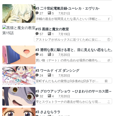
は身内に甘い」で、いきなり笑… ガチで素晴らし
イエちゃんが不憫な立場になっててめっち… 自己
すぎる……。長命種によって… 前回巣立っていっ
紹介の時台に乗ってるサラサ可愛いw学… ナイ
#3 二十世紀電氣目録-ユーレカ・エヴリカ-
た子猫たちのその後が描か… 王子の旅の始まりは
エ・シフォンリッツの出番が多くて嬉し… 石田で
27
5
7月21日
確かにそうでしたよね！… リゼロ見終わっちゃっ
こいつワルだな。なぜ大猿に変身した… 2冊目の
洋輔の過去が垣間見えたな喜八といい洋輔と… ド
てほのぼの系がいいか…
トアの書は学長の手に1話冒頭と合… アリシアと
タバタしたけど兄の遺した目録に記された… 洋輔
クレンのソルセインでの潜入生活… 元は勇者だっ
が目録に固執する理由もほぼ明らかとな… これ京
#15 黒猫と魔女の教室
たのにロリ化されて学生にされ… これはいい黒沢
アニだったのかそのわりにはそこまで… 清六兄ち
57
1
7月19日
ともよ。笑いのセンスも合う… ナイエのリアクシ
ゃんと喜八、清六と洋輔それぞれの… 化学的作用
アストレアがポルックスに近づくために女に… ①
ョンが面白い。ローメイン…
に依りて継続して…電池と称すっ… 洋輔、清六の
魔法の図鑑が買えてヘヘーンなスピカ②今… 前半
こと好きすぎだろなんか電気で… 仲間が一気に増
はアストレアの野望による性転換、後半… アスト
#3 透明な夜に駆ける君と、目に見えない恋をした。
えてみんなで物作りで一気に… 作画は最高なのに
レア君の作戦に皆巻き込まれてて草捕… アストレ
45
3
7月20日
話がつまらない。やっぱ京… 天下り式に竹のフィ
アが作った薬によって男女入れ替わ… アルトレア
買い物（デート）の待ち合わせ場所の橋待ち… ボ
ラメントが出てきたのは…
がポルックスのこと好きとは言え… アストレアが
ソボソとつぶやく。カラオケは視覚障害が… 闇夜
ポルックスちゃんに憧れて、変… TS騒動に酔っ
を照らす打ち上げ花火。人混みの中、み… どんど
#3 ワールド イズ ダンシング
払い騒動と賑やかでいいねw… 偉大な父を持つが
んキュンが増えていく展開に毎回わく… ちょこっ
24
1
7月20日
故の悩(独自のおっぱい論… 鉄板中の鉄板、性転
と書ければと風が吹き手元にあった… 』は、率直
室町ずんだもんの覚悟は3歩進めば2歩下が… 前
換と酩酊ネタの二連発(…
に言って脚本と演出が悪いと思う… 小春の目が見
回の白拍子の死といい今回の”まぐわい”… 世阿弥
えなくなったのは先天性による… 冬月の前向きさ
が主人公の漫画がアニメになったらし… 壮絶だっ
#3 グロウアップショウ ～ひまわりのサーカス団～
と、空野の億劫さがリアルだ… かけると小春、二
た…30分で2時間の映画のように… すべての表現
32
4
7月20日
人が一緒に過ごす時間が描… ヒロインの目が不自
がピタリと揃った傑作本当に素… たまに現れて謎
雫とスヴェトラーナの過去が明らかになり現… こ
由だから音を大切にして…
のアドバイスをしてくれるお… 可愛いキャラデザ
のアニメは足首を休ませるという事を知ら… 愛知
からは想像できない顔芸、… 父、大舞台へ立つこ
県豊川市付近が舞台なのか～現地にも出… 前回に
#3 さよならララ
とが決まる。更に父から… 再び鬼夜叉を導く、素
引き続き、今回もおぱんつであります… キャラク