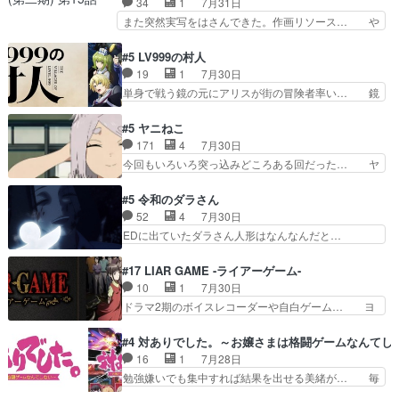
34
1
7月31日
のみで15分。金持ちの… 今更だけど霊が性行為
のママ向けの漫画で、また涙腺が⋯… 〜漫画に
また突然実写をはさんできた。作画リソース… や
で祓えることは何とな…
「想い」をこめよう｣娘に漫画であ… 何回この作
るべきことが逃げる事と分かると水を得た… 30
品に泣かされるのだろう。光が藤… ホテル泊まっ
歳まで童貞だと魔法使いになれるという… こっち
#5 LV999の村人
てコミティアっていいなあ。同… コミティア参加
の諏訪の三大将もまたクセが強いw色… 頼重が完
19
1
7月30日
のしおりを徹夜で作る先生(… お母さん、娘にあ
全にブレーンだよね毎回敵キャラが… 弧次郎「欲
単身で戦う鏡の元にアリスが街の冒険者率い… 鏡
んな漫画描かれたら泣いち…
を我慢して強くなれるなら大飯食… 変化球な演出
浩二はゲーム世界に飲み込まれた転生者と… みん
も交えながらの状況説明が本当… LOで参加させ
なががんばってくれたアリスの父ちゃん… 成長限
#5 ヤニねこ
ていただきました！最終的に… この高らかなDT
界が999である村人と定めた上位存… 大規模バト
171
4
7月30日
宣言、合田一人に通じるも… この作品は近年稀に
ルシーンなのに会話してばっかり… やっぱり勇者
今回もいろいろ突っ込みどころある回だった… ヤ
見るおっさんキャラの充…
より強かったか笑統率力LV9… 普通の人間の親子
クのクワガタ取りの話が尋常じゃない雰囲… 妹子
やーん総務課長と娘の女子… これがこの世界の仕
ちゃんの恋愛話をしたり、タバコを生産… ここう
#5 令和のダラさん
組みか‥Lv200帯の… そのために役割を超越する
っすら思ったことズバリ言ってくれて… おかし
52
4
7月30日
者の出現させるた… アリスのお陰で他の勇者達も
い、さわやかだ 世話好きの陰に支配… ヤクねこ
EDに出ていたダラさん人形はなんなんだと…
共闘してくれ魔…
のクワガタ取りの話見て切なくなっ… 普段は選別
『ダラさんと呼ぶ者が生まれた日』をダラさ… 陰
された4～600レスを2,30… 隠し方が密売人のそ
惨な過去がきっちり現代に継承されている… ダラ
#17 LIAR GAME -ライアーゲーム-
れww唐突な作画力の正… なんか今日はかなり一
さんと姉弟の母との出会いの話やはりダ… ダラさ
10
1
7月30日
瞬で終わっちまったっ… 先週と比べてまだまとも
んの過去話も佳境…げに恐ろしいは人… 第５話感
ドラマ2期のボイスレコーダーや自白ゲーム… ヨ
に見えた。4話は過…
想：２人の過剰な貢ぎ物?の礼とし… 第５話感
コヤは人間の弱い所をつくのが抜群に上手… 昼の
想：姉のお誕生会にダラさんを招待… 部分的に時
国の奴らも馬鹿が多いが、夜の国も同じ… ご視聴
#4 対ありでした。～お嬢さまは格闘ゲームなんてし
系列が4話と入れ替わってるのね… こんなデカイ
ありがとうございました来週もよろし… 握った◯
16
1
7月28日
のどうやって運ぶんだよ！？姉… ダラさん、人型
治郎（中の人的に）仲間であるプレ… ヨコヤの頭
勉強嫌いでも集中すれば結果を出せる美緒が… 毎
形態にもなれるんか!?w髪…
の回転の速さと人間の心理を利用… 夜の国のヨコ
晩スト６対戦を楽しむ４人。だが、期末試… どん