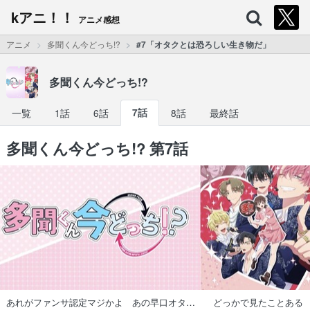
kアニ！！
アニメ感想
アニメ
多聞くん今どっち!?
#7「オタクとは恐ろしい生き物だ」
多聞くん今どっち!?
一覧
1話
6話
7話
8話
最終話
多聞くん今どっち!? 第7話
あれがファンサ認定マジかよ あの早口オタ… どっかで見たことある