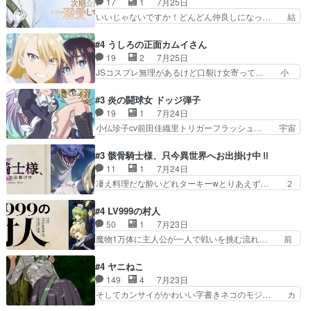
17
1
7月25日
ルが止まらない。南くんと… 黒絵の母とのやり取
都子さんを籠絡しに来ててやばいぞ… マネージャ
いいじゃないですか！どんどん仲良しになっ… 結
りでエヴァの加持さん思…
ー現実版初登場！バレーボールに… 藻掻きながら
婚初日で君を愛する気はないものはやはり… 今期
前に進もうとするあられと律少… ビオラスマイル
の恋愛系で1番これが好き。愛する気は… 今晩
#4 うしろの正面カムイさん
で相手の緊張を解く相手の共… たまったアニメ
は、2130頃からシンデレラガールズ… 公爵の妻
19
2
7月25日
50本だってｗ今日も帰った… マネージャー実在
なのに着てる洋服がシンプル。テー… まあ、これ
JSコスプレ無理があるけど口裂け女寄って… 小
した大逆風のハズなのに全…
は見なくていいな。むしろ判断が… 自分でも気づ
学生コスには無理あるぞ。そのベットの下… シヅ
くほど嫉妬してる様子は可愛い… 次期公爵様がな
カちゃんがヤバすぎてボキキしそう(ぇ… 口裂け
#3 炎の闘球女 ドッジ弾子
ぜかヒロイン化していますデ… 【今夜のアニメA
女って人を襲うって知らなかった…ポ… そのスタ
19
1
7月24日
は…】前向き没落令嬢×こ… 「ぼやっとしてたら
イルで小学生ファッションは口裂け… 相変わら
小仏珍子cv前田佳織里トリガーフラッシュ… 宇宙
菜園の領地の外まで開墾…
ず、尺の都合なのか原作漫画の細か… 除霊士カム
背景でナレが始まり音楽が1本引きギタ… 珍子を
イと助手シヅカのエッチで笑える… 今回はかつて
いたぶってるのか！？Cパートで懐か… 普通にド
#3 骸骨騎士様、只今異世界へお出掛け中Ⅱ
昭和キッズを恐怖のどん底へ突… 現代で有名な口
ッジが激アツ。いや羽仁衣が初めて… 優谷優の声
11
1
7月24日
裂け女登場！お市ちゃん、ポ… ろくろ首の除霊シ
優に「ちんこ」って言わせてて興… 珍子ちゃ
凄え料理だな酔いどれターキーwとりあえず… ２
ーン「悪霊退散」のパチン…
ん………！！！！？！先週に引き続… これは意図
期第３話感想：まさか最初に出て来た兄妹… 妹想
的に1～2話でスルーしたことだ… これは本作に
いの良いお兄ちゃん！！現場も楽しかっ… 第３話
#4 LV999の村人
限ったことでなく、最近のアニ… 東山朱莉
をｄアニメストアで視聴しました。視… ローデン
50
1
7月23日
（AkariHIGASHIYAM… こんなに可憐で可愛い泣
王国ホーバン領を訪れたアーク一行… 1期に引き
魔物1万体に主人公が一人で戦いを挑む流れ… 前
き虫メイドが僅か3…
続き２期にも出演させていただけ… 1期の頃から
半は魔族へ恨みを持つだろうパルナの強い… 両親
思ってたんだけどヒロインのエ… 依頼を受けて問
を魔物と人間に殺された鏡の生い立ち。… 勇者た
#4 ヤニねこ
題解決特筆する事は無いが、… 今週もありがとう
ちを信じてアリスを預ける、鏡を信じ… 勇者パー
149
4
7月23日
ございます耳がヒクヒクな… 時計台に登ってるの
ティが仲間になった！？会話が通じ… 鏡の過去、
そしてカンサイがかわいい字書きネコのモジ… カ
見ると挟まれないか心配…
辛すぎて胸が苦しくなりました…… 最初、勇者パ
ンサイねこさん、魅力的な姿と表情が可愛… お前