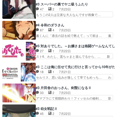
ーティは対話すら拒んでいたが… ちょ、またタカ
は『ちんこ』によってリミッターが外れ… 今回は
#3 スーパーの裏でヤニ吸うふたり
コちゃんの性別が間違えられ… 鏡の両親がモンス
汚い要素あまりなく普通にギャグアニ… あとアイ
47
2
7月23日
ターと人間にそれぞれ命を… 胸が苦しくなるほど
キャッチが釈迦だったの本当に最高… まー、今回
もうこの2人は立派な大人なんですが画像で…
鏡くんの過去がとても残…
もコンプライアンス違反にどこま… 達郎のオチに
色々と察して見守る店長さすがです。そして… こ
は笑った慣れてくるとオチの出… 「君が下品なア
こ叡智でセクシー！ミストふっかけて嗅ぎ… あい
#4 令和のダラさん
ニメが好きでも大丈夫だよ」… あんな事こんな事
かわらず山田さんと田山さんが同一人物… 今さら
87
4
7月23日
いっぱいさせられちゃうこ… 妹ネコちゃんのバー
だけどずとまよのOP合ってるね。首… 佐々木と
薫くんに「過去の話を絵で教えて」って頼ま… 薫
ガーにタバコ入ってるの…
田山さんにロマンスの香りが漂って… 佐々木さん
にとってダラさんはもう一人の…おっぱい… 遂に
と田山さんのやり取り見てるこっ… 二人の関係が
シリアス展開になるかと思ったら全然そ… 薫が通
#3 対ありでした。～お嬢さまは格闘ゲームなんてし
「ただのヤニ仲間」から「ちゃ… 田山から消臭ミ
うは応神町立応神北小学校一方、日向… 思ったの
27
1
7月22日
ストを戴いてお礼返しをして… からかったつもり
と違う刺客出てきたwwただ関西弁… とエピソー
スト6、わたし、遥ちゃまと遊んでるから、… 新
なのに、思いもよらない佐…
ドの進みにおどろくけど、気持ち… ①作文の定番
しく先輩キャラが対戦相手として増えたこ… ま
「将来の夢」地元志向が強くな… さすがにてこ入
ぁ、こんな都合よく格ゲー女子が集まるか… 規律
#3 ここは俺に任せて先に行けと言ってから10年が
れしてきた。ミステリアスな… 弟くんから昔の話
違反は許さない人かと負けず嫌いの可愛… 何かに
18
1
7月21日
を絵に描いて！と言われた… 神をも恐れぬ姉弟と
一生懸命になっている女の子はかわい… 先の一件
セルリス、思い込みが激しくて草でもめっち… わ
ダラさんのコメディかと…
で綾と美緒は親しくなる。厳しい寮… 体育会系み
ーい、可愛い男の子キャラが出て来た～♪… 隠し
たいな点呼が行われるお嬢様学校… ３話、このタ
子前提から離れないセルリスちゃんゲル… 顎ヒゲ
#3 片田舎のおっさん、剣聖になるⅡ
イプの作品によくある『努力型… 格ゲー専門用語
生えたゴリラ系中年おっさんが男に会… どうあが
33
2
7月23日
が９割方分からんけど、俺は… 取り締まる側を仲
いても弟認定。ニワトリファイター… ここは俺に
アマプラにて視聴終わり！フィッセルの秘剣… 影
間に、これは強い。4人そ…
任せて先に行けと言ってから１０… ちょっと奇妙
のように実体のない敵は人間相手と違い、… ・魔
な新キャラは、次元の狭間への… 最近のアニメ界
術師学校を突如襲った魔狼はベリルとフ… 老いに
#3 幼女戦記Ⅱ
ゴリラに飽きてニワトリにス… セルリスには見守
対する恐怖ね。恐怖を感じながらミュ… 教頭が藪
45
2
7月22日
り役が居ないとアカンね自… すみませんセルリス
をつつきやがったのかただ、動機は… 今回は何と