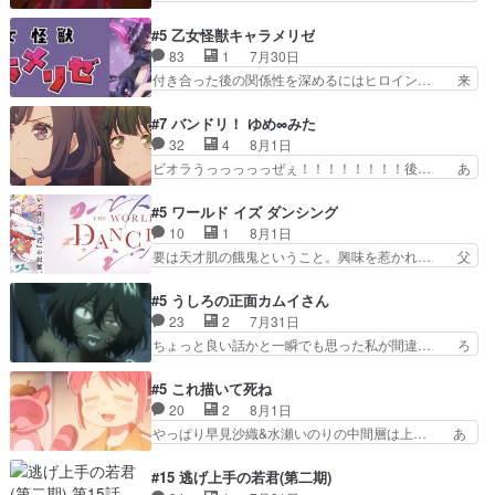
た時から伏線が張られていたのが… しかしアサ
想が淡々と語られるのだけどいつの間にか… オゴ
は、兄様に会いたいbotだと思… ツガイには優し
タイの妃になってもその心は晴れず、モ… ドレゲ
#5 乙女怪獣キャラメリゼ
い筈のガブちゃん、アキオの… 色々とひっかけが
ネの過去、宝石だった彼女が人になり… ドレゲネ
83
1
7月30日
あって、最終的に嫌な終わ… ゴンゾウが従える大
の過去、、辛かった、、あのジャタ… 年上旦那が
付き合った後の関係性を深めるにはヒロイン… 来
量のツガイに何事かと思…
良い人でも、女は宝石でただ笑っ… ダイルの儀式
夢ちゃんがキングコングなのいい味付けだ… ずっ
の神々しさたるや。一気に空気… ドレネゲの辛い
とメスってて何この可愛い生物。クラス… 付き合
#7 バンドリ！ ゆめ∞みた
過去には同情の言葉しか…シ… 奥様に悲しい過
い始めたら始めたでまた違った悩みが… と一歩ず
32
4
8月1日
去…萌え袖が可愛いね、と思… ドレゲネとシタ
つ踏み出す黒絵ちゃん微笑ま新汰の… ツインテー
ビオラうっっっっっぜぇ！！！！！！！！後… あ
ラ、2人だけの同盟が結成さ…
ルが可愛いお茶目な妹ちゃんです… しかも過去も
られちゃん、僕っ子になってから取り戻し… ビオ
重いんかいかつては自分に自信… リップを塗って
ラが悪魔すぎて気分が悪くなってきたこ… 声優ま
#5 ワールド イズ ダンシング
らっしゃるからかしらお顔が… 黒絵「怪獣に憧れ
とめました(７話まで)仲町あられ/… ビオラの策略
10
1
8月1日
るのはいいけど自分自身が… 素の自分はどちらな
がバッチリ嵌って最高wwwこ… 自信あれば評価
要は天才肌の餓鬼ということ。興味を惹かれ… 父
のかはまだ不明だが見せ…
なんて気にしないし、充実し… ・バーチャルだけ
の観阿弥と袂を分かった？鬼夜叉が田楽の… 猿楽
ど、みゅーたいぷ初ライブ… OPこんなんだっ
の鬼夜叉と田楽の増次郎。小さないざこ… 着眼点
#5 うしろの正面カムイさん
け？と思ったら歌唱シーン… の、らいぶシーン
は良くとも、先鋭的すぎるのか。芸能… 鬼夜叉は
23
2
7月31日
＿!!­­--­­--­… それだけでええやん！！しかし、ビオラ
石也と共に観世座をあとにし、三条… 観世座を離
ちょっと良い話かと一瞬でも思った私が間違… ろ
が仕…
れ、三条坊門御所で日々を送る鬼… 「お前(鬼夜
くろ首さんも油舐めてなかった？白雪碧さ… 今日
叉)が凄いのではなく客が凄い… 田楽と猿楽の獅
も1日お疲れ様でした～───昨晩～今… 幼女に拾
#5 これ描いて死ね
子舞勝負。鬼夜叉は猫の動き… 登場人物の我が強
われたお市ちゃんの恩返し。化け猫… 役にて出演
20
2
8月1日
い。新しい獅子舞に拘って… 第５話を
させていただきました。ジョアン… トイ・ストー
やっぱり早見沙織&水瀬いのりの中間層は上… あ
primevideoで視聴しまし…
リーみたいな始まり。流石に除… 猫相手になんで
れ光って漫研入ることになってたんだっけ… 登場
そんなに…と思ったらそうい… いつもと違って少
人物が増えてわいわいしたところが好き… 初コミ
#15 逃げ上手の若君(第二期)
し良い話化け猫は油が好物… 今回はあかやし1体
ティアで２０冊刷りは妥当だよね。俺… 藤森さん