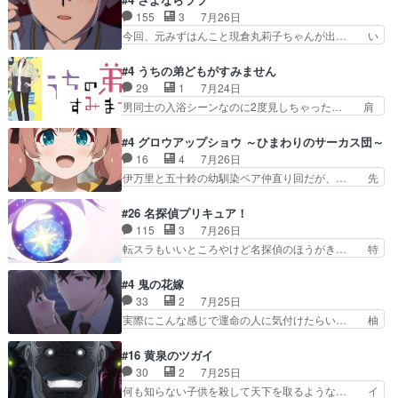
みかたが雑になってきてるな… イキりカストルは
囁きやめてくださいwおい、1番重要… ゼニスも
155
3
7月26日
怖がりやったかあスピカな… 鏡の世界への突入と
感情が出てきてて良い方向に進んで… 第５話を
今回、元みずはんこと現倉丸莉子ちゃんが出… い
新たな依頼サブタイトル…
ABEMAで視聴しました。視聴に… クリフとエリ
や、これけっこうおもしろいかも知れん。… 王子
ナリーゼさんが夫婦になり、ノ… エリナリーゼ様
様とは...本当の愛とは...なんぞ… テンポの良いボ
#4 うちの弟どもがすみません
相変わらずで草ルディ君釣り… ルーデウスにシル
ケとツッコミで笑わせつつ、… この作品、ストー
29
1
7月24日
フィエットとロキシーとの… 離れ離れになったり
リーにも登場人物にも全く… 家で机に向かってる
男同士の入浴シーンなのに2度見しちゃった… 肩
別れがあったり絶望の大…
時の貧乏ゆすりとか、ラ… お姉ちゃんと話せ
ひじ張って素直に言葉が出てこない糸と源… 蛙を
た！！！！し、また1歩進… ヒメカの最後の言葉
散歩って逃げるよね！糸と類を助けよう… 類の面
#4 グロウアップショウ ～ひまわりのサーカス団～
に、ララは何を思うのだ… 息をするかのように3
倒見るのが1番大変そう糸は誰とでも… 源くんを
16
4
7月26日
話まで視聴。2026… ララの王子様探しが本格的
甘えさせるまでの糸と周りの出来事… 源くん、甘
伊万里と五十鈴の幼馴染ペア仲直り回だが、… 先
に動き出した回。…
えちゃうぞ宣言。思ったよりラブ… 糸ちゃんのま
週の雫スヴェトラーナ回に続き、今回は伊… い
っすぐな言葉、わたしも原作を… 主人公が当初の
や、これ素晴らしいコメディアニメだな。… 水着
#26 名探偵プリキュア！
目的を忘れてますますヤング… でも央太と親しく
回なのにビキニじゃない！これは時代背… 今回は
115
3
7月26日
するのは嫌。世話を拒んで… ゴメス（カエル）外
推しの吾野伊万里ちゃん担当回。これ… 伊万里さ
転スラもいいところやけど名探偵のほうがき… 特
で散歩させてたのか(*…
んの手品回であり水着回ね。瑞佳ち… 売り上げが
に板野サーカスはプリキュアで見れるとは… あん
上がっても借金返済へで何故か海… 父親のスパル
なはプリキュア仲間には自分が未来から… の活
#4 鬼の花嫁
タ教育のせいで瑞佳がヒモカス… 伊万里ちゃんの
躍、敵を圧倒ってのはおおよその流れだ… キュア
33
2
7月25日
人前での苦手意識を抱えなが… 第４話をｄアニメ
エクレール初変身＆初戦闘。プリキュ… キュアエ
実際にこんな感じで運命の人に気付けたらい… 柚
ストアで視聴しました。視…
クレールは強いが力を制御できない… キュアエク
子は玲夜の屋敷に住む事になり使用人達は… 運命
レール可愛く最強つよい!!!!… 緊張感があるけどピ
の花嫁は一見すると甘い夢、理想の天国… 玲夜さ
#16 黄泉のツガイ
ッコロで始まってちょっ… バカおもろいやん
んのご両親の登場ですこの世に数多い… 玲夜のお
30
2
7月25日
www実質まどマギやんけ… しかも実質的にエク
父さんが石田彰だったことに驚きを… 主人公自分
何も知らない子供を殺して天下を取るような… イ
レールが倒したビルであ…