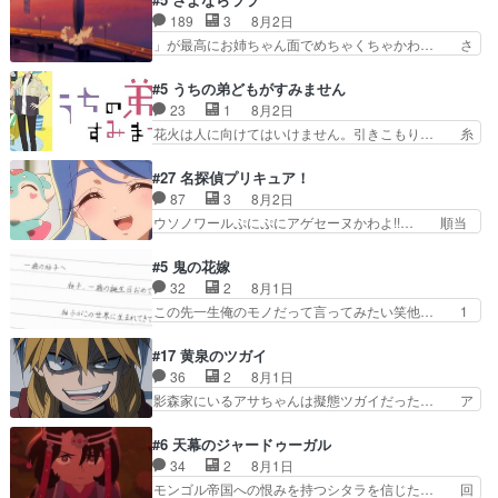
キャラモヤモヤする別れ方だ… 役で出演させてい
れた表情が特に多かったのが印… 葵＆茜の回も良
189
3
8月2日
ただきました！よろしくお… 毎クールメインヒロ
きでした。あの証拠写真、ひ… 互いが互いのこと
」が最高にお姉ちゃん面でめちゃくちゃかわ… さ
インを好きになっちゃう…
を想っているのにすれ違っ… 第５話をｄアニメス
すがに割れた窓ガラスの弁償は求められた… 逡巡
トアで視聴しました。視… 葵ちゃんに〝瑞佳ちゃ
を振り切ってみんなに謝ったララの思い… 仕事に
#5 うちの弟どもがすみません
んと練習したい〟と言… 本当この作品は「キャ
馴染めない辺り観ていて苦しいところ… ララちゃ
23
1
8月2日
ラ」を活かすのがうま… みずかちゃんの介入で双
んの事情はもう少し皆に話して良い… ララと茉里
花火は人に向けてはいけません。引きこもり… 糸
子の仲にヒビが………
とで初のアルバイト。七転八倒し… 労働するプリ
はまだ柊の顔も見たことなかったっけ！1… って
ンセスえらい。プリンセスの精… アンデケン行っ
お名前を見たんだけどあの中村大樹さん… 糸ちゃ
#27 名探偵プリキュア！
てケーキ食べて、帰りにカメ… ララが働く事での
んカッケー、色んな意味でwゲームが… 姉から性
87
3
8月2日
てんやわんや。働いて大変… 地道に働き人と関わ
的興奮覚えてないよね？なんて言わ… テーマ：引
ウソノワールぷにぷにアゲセーヌかわよ!!… 順当
る日々の中に愛を見いだ…
きこもりの理由感想は、久しぶり… 元ゲーマーな
にマコトジュエルの争奪戦をやったと。… 記憶を
ので、はちゃめちゃ楽しく作業… 糸ちゃんと源く
取り戻し正式に探偵事務所で働き始め… ポワロ、
#5 鬼の花嫁
んの距離感おかしいね(*´… 糸と源ははよ好きお
元ネタを解説して原作に誘導するの… くれあさん
32
2
8月1日
うとると言わんかい！引… ショウくんと対等に話
の探偵としての初事件にしてちょ… ・急にクイズ
この先一生俺のモノだって言ってみたい笑他… 1
すためにゲームをする…
番組が始まったw・妖精ウソノ… るるかの助手だ
歳からの誕生日プレゼント………とは思っ… 玲夜
った？今回が初めての探偵活… 探偵じゃなかった
さん柚子に18年分の誕生日プレゼント… 柚子は
#17 黄泉のツガイ
の！？クレアさん探偵すぎ… 突然のポアロクイズ
鬼龍院家から初めて学校に通う事にな… プレゼン
36
2
8月1日
は草なんよ。んで、あん… 今回からついにくれあ
ト攻撃ヤバすぎるwwwヴァイオレ… 玲夜さまサ
影森家にいるアサちゃんは擬態ツガイだった… ア
が探偵事務所の仲間に…
プライズの、これまでの柚子ちゃ… 玲夜から柚子
サが置かれた立場や気持ちを汲んで熱くな… 屋敷
へ17年分の誕生日&を未来に… 「​​13歳の柚子ちゃ
にアサはいなかった逆にガブちゃんはい… 影森の
#6 天幕のジャードゥーガル
んへ…もう中学生な… 梅原の人が18歳になるま
当主が際限なくツガイを増やせるのに… 今回はも
34
2
8月1日
での誕生プレゼン… なよなよした男（cv石田彰）
うガブちゃんさんの悲鳴にも似た怒… ユルと戦っ
モンゴル帝国への恨みを持つシタラを信じた… 回
梅ちゃんがた…