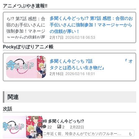
アニメつぶやき速報‼︎
多聞くん今どっち!? 第7話 感想：合宿のお
手伝いさんに強制参加！マネージャーから
の信頼が厚い！
2月17日
2026/02/18 06:53
Pockyぽりぽりアニメ帳
多聞くん今どっち 7話 『 オ
タクとは恐ろしい生き物だ』
2月16日
2026/02/16 18:01
関連
次話
#8 多聞くん今どっち!?
22
2
2月22日
二年近く前、玲奈さんがでピカソのフルネー… も
しかして吉祥寺周辺では？？？マンション… やっ