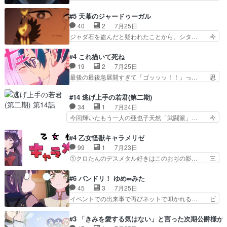
の立場わかって無さすぎやしまた… ヨミツガと
ワンの刀が斬った者の中にまさかの…影森… 激し
BLEACHは完全に豪華な展開… 透子ちゃん、柚
いバトル回の最後に、予想外の引きシン… これっ
#5 天幕のジャードゥーガル
子にも優しいし可愛いしこの… ユキノさんから玲
て作者が描きたいのは"ユルの物語"… デラさんの
40
2
7月25日
夜の父親の話で、そのイメ… あやかしの頂点に立
秘密がちょっとわかった回、正直… 左さんと刀持
ジャダ石を盗んだと疑われたことから、シタ… 今
つ鬼龍院家の現当主が息…
ちさんが対決♪あとどこぞのじ… 何処も彼処も言
回のシタラは表情が豊かで、モンゴルでの… だい
ってる事が全部嘘じゃ無さそ… 戦況が目まぐるし
ぶややこしいことになってたオープニン… テンポ
#4 これ描いて死ね
く動いていてずっと胸が熱… 同時視聴｜
も良いし毎話良いところで引くから全… 盟友ドレ
19
2
7月25日
DaemonsRealm｜リア… これまで騙していた東
ゲネ后との出会い。次週のドレゲネ… さて、登場
最後の最後急展開すぎて「ゴッッッ！！」っ… 思
村を捨てて新郷家に来…
人物多いけどついていけるのか私… 今回は遂にド
ってた以上にセリフとかしっかりした漫画… 今回
レゲネ登場という話彼女の在り… チャガタイ兄さ
は泣かなかった！漫画描きのハウツー回… この作
#14 逃げ上手の若君(第二期)
んがめっちゃ可愛かったなド… まさかの展開にめ
品はこういうのをズバッとキメるの上… 藤子不二
34
1
7月24日
ちゃくちゃテンション上が… チャガタイの所へ密
雄に親しんだ人にはとてもフィット… 赤福のヌル
今回輝いたもう一人の亜也子天然「武闘派」… 今
偵に行ったはずがドレゲ…
ヌルした動きとかネームを褒めら… 漫研が気にな
回は強敵小笠原貞宗と時行の対面内容盛り… 言い
って仕方ない先生がかわいい。… 漫画のノウハウ
逃れすら逃げ上手亜也子のアシストに支… そう
#4 乙女怪獣キャラメリゼ
から新たな仲間まで。本作品… 今回エンディング
か、亜也子もまだ9歳なのか‥ときゆき… 「亜也
99
1
7月23日
テーマが流れるのが早い（… この作品の世界に
子のドキドキ・大作戦！・長寿丸を一… 目玉と耳
①クロたんのデスメタル好きはこのおぢの影… 三
も、一応デジタルという概…
を相手に言葉で繰り広げる戰もノラ… 時代設定ど
石さんのキャラなんかミサトさんっぽいな… なん
うなってる笑目力が強すぎて睨ま… ときメモ画面
か好きになれんキャラだなぁ作品もイン… 相変わ
#6 バンドリ！ ゆめ∞みた
からのいらすとやは草だった。… 今回は亜也子回
らず生物学者には見えないわね響野君… 正体を知
45
3
7月25日
でしたね頼もしさと乙女らし… 貞宗、キモいギョ
らないのにどちりも肯定してくれた… 黒絵がハル
イベントでの出来事で再びネットで叩かれる… ビ
ロ目としか思ってなかった…
ゴンになっても、南を助けて大事… OPにデスボ
オラの次の一手が動き始めました。それに… ビオ
入ってるのは黒絵がデスメタル… 黒絵が男で唯一
ラがまじで何がしたいかわからん！先生… 陰キャ
#3 「きみを愛する気はない」と言った次期公爵様が
心を許す、母の友達である光… 黒絵の可愛さレベ
の間合いにスルっと入ってきて相手の… ビオラが