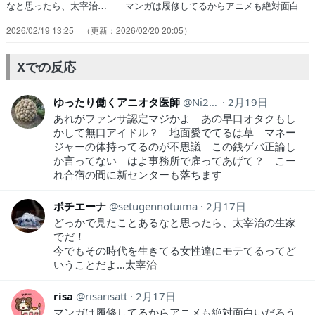
なと思ったら、太宰治… マンガは履修してるからアニメも絶対面白
い… 、6話から様子変わってきて面白い笑ヤンデ… 周りに独り言
2026/02/19 13:25
2026/02/20 20:05
で解説しまくるオタクっている… 倫太郎くん(裏)出てきたー！！！！
めっっ… 説教逃げ◎うたげ聖地巡礼先で地味原と偶然… ただのバ
イトの高校生に夏休み期間中だから… どういうことだろうね？園子ね
Xでの反応
えちゃん（江… 常時カロリー高すぎでしょ、このアニメ。A…
ゆったり働くアニオタ医師
Ni2Ut
2月19日
あれがファンサ認定マジかよ あの早口オタクもし
かして無口アイドル？ 地面愛でてるは草 マネー
ジャーの体持ってるのが不思議 この銭ゲバ正論し
か言ってない はよ事務所で雇ってあげて？ こー
れ合宿の間に新センターも落ちます
ポチエーナ
setugennotuima
2月17日
どっかで見たことあるなと思ったら、太宰治の生家
でだ！
今でもその時代を生きてる女性達にモテてるってど
いうことだよ…太宰治
risa
risarisatt
2月17日
マンガは履修してるからアニメも絶対面白いだろう