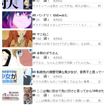
20
1
8月6日
アー編！どっちが悪かよく… よく見ないと気付け
作の敵」いい言葉だ。でも応援す… 東京で開かれ
ラストシーンは良かったですね。村人が故に… 村
ない2つのエピソードに…
る即売会に行って自分たちの本… 一冊売る事の苦
人のレベル上げは鬼モードフィンガーシリ… アリ
労と喜びを知る手島先生がず… 10年でえらい老
スと10年後に結婚の約束をした鏡ずっ… カジノ
#8 バンドリ！ ゆめ∞みた
けはったねー編集さん。同… 自分の妄想を買って
スタッフ募集するも集まらない更に追… 王命でク
23
3
8月6日
くれる人がいるというも… 初めて自分の漫画が売
ルルの監視をすることになったデビ… 最強の村
ギスドリ始まりましたーーー！！！！ユノ、… 都
れた時の感動、懐かし…
人・鏡との出会いで少しは変わった… やはり何か
子さんがめっちゃ情緒不安定になってて怖… 超回
悲しい過去がありそうな。鏡のも… パルナの魔族
復を見守っていかないと、ですね！！み… 開幕聞
#6 ヤニねこ
への恨みは根深そうやね姫を舐… 新キャラが登場
き取りスタッフに定治いなかった？ま… ののちゃ
132
4
8月6日
早々変態扱いされてる件。タ… まだまだお元気そ
んのお手当てはお節介だったりする… ビオラの立
小林ゆうが出てるだけで少し面白い。なお内… 達
うなお声で……不意打ち過…
ち回り害悪すぎるお近づきの印が… ・律っちゃん
郎が獣人に◯◯◯される強制百合を期待し… ヒグ
明るくなったね♪・メンバーの… 一難去ってまた
マドンってなんなん！？人見知りっぽい… なんな
#6 令和のダラさん
一難、律がビオラの呪縛から… 「私はあなたが嫌
ら下ネタ0じゃなかったかこんな回が… 他のエピ
66
4
8月6日
いなんです」「バンドやめ… 何が起きているの
ソードに対してマイルドな回だった… 今回はだい
ダラさん、ちゃんと自分で仇取ってたんだね… ワ
か！？次週、みゅーたいぷ…
ぶある程度抑えてる？w感じな気… アルねこ、そ
イが必死でケロロじゃないのよケロロじゃ… ロボ
うはならんやろ映画のワンシー… さっきまで生き
ットに憧れてビーム撃ちたいと…そうい… 余りに
#5 転校先の清楚可憐な美少女が、昔男子と思って一
ていたゴキブリ死んでるGP… アルねこ危険です
も凄惨なダラさんの過去ダラさんの６… 過去編は
10
1
8月6日
よね。健康的な面で··江… 酔い潰れ行き着いた江
これで一区切りかなギャグも面白い… ガンガガン
クラスの男たちのノリが軽くておもろい春希… 沙
ノ島で、朝日を眺めな…
♪薫がなんかしっかり歌ってロマ… 姉巫女の誤
紀は隼人への片思いを拗らせているタイプ… みな
算、クソみたいな嫉妬の末路よ。… 私、そんなに
もちゃんが透けブラしててびっくりして… レベル
#5 ここは俺に任せて先に行けと言ってから10年が
日頃からガンガン言うてないで… このアニメはど
のキャラが登場。相変わらず顔や体の… 隼人が春
10
1
8月6日
こに行くのだろう、面白すぎ… 姉のした事はただ
希の級友を巻き込んだイジりに動じ… 第５話を
「ここは俺達に任せて先に行け！全員いい奴… 過
単に一族を絶滅させただけ…
U-NEXTで視聴しました。視聴… ラブコメで天然
去、あとを託したロックが今、2人にあと… 木下