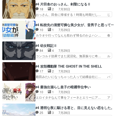
ヤ支配がますますひどく……。… ヨコヤは飴と鞭
なゲームも相手が強すぎるとやる気無く… テー
#4 片田舎のおっさん、剣聖になるⅡ
で夜の国の独裁支配を強化、… やはりヨコヤいい
マ：テスト勉強と大会感想は、美緒がテ… すげー
18
2
7月30日
ですね。昼の国が勝てる流… 役で出演いたしまし
ーーーーーーーー良い……。女性声優… 深夜の格
おっさん、田舎に帰省する！時期も時期だし… じ
た。次回も緊張が止まり…
ゲー対戦よりテストの方がよっぽど… 真剣に授業
いさん、ベリル、副団長、年長者が強い順… 底知
を受けて、夜は珠樹の部屋で格ゲ… 来たる定期テ
れない爺さんには夢が詰まってると思う… クル
#4 転校先の清楚可憐な美少女が、昔男子と思って一
ストに向けて勉強会！美緒ちゃ… 受験勉強と戦闘
ニ、ヘンブリッツ、ミュイと一緒におっ… 帰省、
10
1
7月29日
の2択なら戦闘を選ぶ娘w美… 勉強嫌いでバトル
お供ヒロインはクルニ。順番的には確… 父親から
カラオケ行ってなんも歌わず帰るのかよハン… 春
を選ぶって、ひぐらしの沙…
手紙が来た。サーベルボアの退治の… ここでヘン
希ちゃんの私服、めっちゃ可愛いぞ！！！… どう
ブリッツくんが同行するのが変で… ・ベリル、実
やらあの女優さんが春希のお母さんのよ… 春希ち
#4 幼女戦記Ⅱ
家に帰ることに・ベリルはミュ… おっさんの親と
ゃん姫ちゃんに野菜の子も凄え可愛い… 隼人くん
84
4
7月29日
なるとお爺ちゃんだよね孫扱… ・ベリル、実家に
のスマホを買いに行ってたけど完全… 第４話を
コンコルド効果でまた泥沼化。無茶振りに奇… ル
帰ることに・ベリルはミュ…
U-NEXTで視聴しました。視聴… スマホを買うた
ーデルドルフ中将自らが行う煙草と葉巻は… ブロ
め、都心で待ち合わせをした… OP曲きっかけで
グを更新しました!!宜しければ、是非… 計画通り
#4 攻殻機動隊 THE GHOST IN THE SHELL
見始めてたけどなんだかん… いきなりシリアス展
にはいかないね笑やり遂げた(ほぼ… 今回もター
17
2
7月29日
開ぶち込んでくるじゃん… 春希の家庭事情は複
ニャに不都合なことがあったりし… 白髪の男性が
殿田みたいになっちゃった人って結構会社に… バ
雑。食事とか隼人が親身…
語った家族を失った喪無感が、… 連邦に対して有
トーがカッコいいと思ってたら、トグサが… あの
利な講話条件を引き出すため… コンコルド効果に
見た目もうただのロボでしかないんだよ… 俺らの
#4 最強出涸らし皇子の暗躍帝位争い
油を注ぐターニャの勝利軍… 犠牲を払っても良い
汗拭きそりゃいやだろwwバトー＆ト… イノセン
10
1
7月29日
ならお前たちが前線へ行… 戦闘がアッサリし過ぎ
スの元となった回だけど、ガイノイ… アダム・リ
エロイタチなんて事をフィーネとエリーにア… ア
じゃない？戦争がメイ…
ンクやジェイムスン(教授)型サ… アンドロイドも
ルも気付かなかった事を…フィーネは自分… モン
おっさんの汗を拭くのは嫌や… 押井守監督のイノ
スターを呼ぶ笛？黒幕は狩猟祭とは関係… 平凡な
#4 透明な夜に駆ける君と、目に見えない恋をした。
センスの土台になったエピ… コミカルなのにも慣
少女に見える眼鏡w眼鏡属性は持ち合… 神アニ
25
3
7月28日
れてきました。１話でし… ロボットの反乱は今と
メ、ケテーイ！「騎士狩猟祭、前夜の… フィーネ