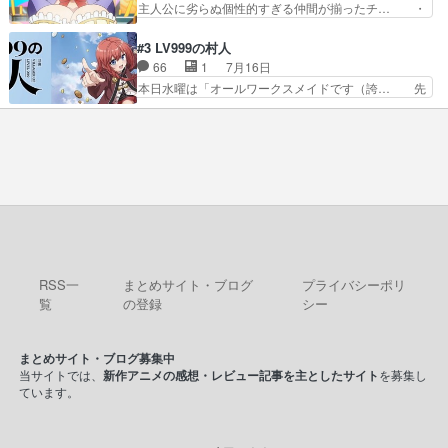
主人公に劣らぬ個性的すぎる仲間が揃ったチ… ・
視聴しました。視聴…
￣￣￣￣￣￣￣￣￣￣名場面アイ… メンバーと部
ショッピングモールでドッジボールするな… 颯爽
室をどうにかする為に動く安海… ウケるために色
登場!因縁のライバル!善の立ち位置で… しょーも
#3 LV999の村人
んなジャンル描いてどんどん… 春の南東の空のお
な…こんなもん真面目に見たらバカ… 宿命のライ
66
1
7月16日
とめ座付近明るい星は20… 明るい現役の青春と
バルの襲撃に始まり、燃えるシチ… 早くもライバ
本日水曜は「オールワークスメイドです（誇… 先
暗い過去の情念とが良い…
ルチーム。敵もなかなかに個性… があると思った
入観に縛られない鏡の姿勢と、アリスの笑… 本日
のだがほとんど覚えていない 聖アローズ学院闘球
22:59まで！✦キャストサイン入り… 人族と魔族
部も登場し、魅力的なキ… やはり強敵に勝つには
の融合を目指す浩二…目指すもの… アリスとメノ
特訓だよ。平仮名で呼… ライバル登場から特訓ま
ウの話から魔王軍の大規模な宣… 鏡から「アリ
で異常なテンポと異…
ス、共存の道はやっぱ険しいぜ… 鏡とソフトクリ
ーム食べるアリス凄い幸せそ… アリスの優しさと
浩二の揺るがない信念に思… 鏡さん、活躍する度
に好感度爆上がりですね… ケンタウロス族面白か
ったですね♪タカコち…
RSS一
まとめサイト・ブログ
プライバシーポリ
覧
の登録
シー
まとめサイト・ブログ募集中
当サイトでは、
新作アニメの感想・レビュー記事を主としたサイト
を募集し
ています。