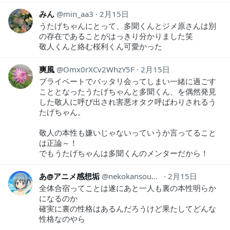
みん
min_aa3
2月15日
うたげちゃんにとって、多聞くんとジメ原さんは別
の存在であることがはっきり分かりました笑
敬人くんと絡む桜利くん可愛かった
爽風
Omx0rXCv2WhzY5F
2月15日
プライベートでバッタリ会ってしまい一緒に過ごす
こととなったうたげちゃんと多聞くん、を偶然発見
した敬人に呼び出され害悪オタク呼ばわりされるう
たげちゃん。
敬人の本性も嫌いじゃないっていうか言ってること
は正論～！
でもうたげちゃんは多聞くんのメンターだから！
あ@アニメ感想垢
nekokansouyox
2月15日
全体合宿ってことは遂にあと一人も裏の本性明らか
になるのか
確実に裏の性格はあるんだろうけど果たしてどんな
性格なのやら