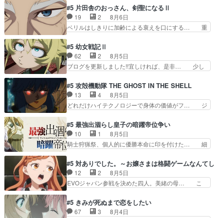
ジゴロというかナチュラルヒ… みなもと仲良く話
鈴奈（@0suzuna0）が【マリー… 村ごと乗っ取
#5 片田舎のおっさん、剣聖になるⅡ
す隼人を見てなぜか不安に… 無理なダイエットは
られてたら流石に気付かないか… 《漫画版少し読
19
2
8月6日
禁物だけど、なかなか結… 「これからもお手入
んだことある》エリックとゴ… ロックは敵に容赦
ベリルはしきりに加齢による衰えを口にする… 重
れ、がんばりゅ」ありが…
無くブスっといくから気持… 勇者パーティー再結
ねた歳のせいにしていた限界を超えて命の… いい
成して先にいけで激アツ… 爆縮、幻覚、主人公結
んじゃないですか。魔物の群を発見した… アマプ
#5 幼女戦記Ⅱ
構エグいことするよな… ねぇ猫耳ガール、敵の根
ラにて視聴終わり！サーベルボア討伐… を言い訳
62
2
8月5日
城に乗り込む事を同… 世もや替えが利くと復活P
にしたくないものですねwボア狩り… 先生として
ブログを更新しました!!宜しければ、是非… 少し
とは？！もう来週…
のベリルが好きだけど、今回みた… 4人だけでサ
でもマシな負け方を選んだゼートゥーア… ゼート
ーベルボアを狩りに行く。野営… ・実家周辺でサ
ゥーアの唯一の手駒が強すぎる笑あお… 私にとっ
#5 攻殻機動隊 THE GHOST IN THE SHELL
ーベルボアが暴れてると聞い… ちょっと年齢の事
て完全にご褒美回ゼー様の葉巻シー… やはりター
13
4
8月5日
を言いすぎとゆーか言い訳… ベリルの母もやはり
ニャが後方指揮だと展開に迫力が… “貧乏籤百連
どれだけハイテクノロジーで身体の価値がフ… ジ
只者じゃなかったかベリ…
無料ガチャ”100連でも1回… 2期入ってから地味
ャミングも伏線になるかと思った回想シー… フチ
だよね。ただでさえ幼女… 「餌になってもらわね
コマだいぶ理性持ち始めた。この世界の… 原作読
#5 最強出涸らし皇子の暗躍帝位争い
ばならぬ」って言葉に… ゼートゥーア左遷によっ
んだのもう何年も前なのに、覚えてる… コイルの
10
1
8月5日
て参謀本部の連携が… 緊張感ある戦闘描写とギャ
汚職を突き止めるべくバトーの指導… やまとん1
騎士狩猟祭、個人的に優勝本命に印を付けた… 細
グ今週の『有能な…
号はどこの部分で使うのだろう？… 日本とロシア
かい設定を考えるのが面倒な時は古代魔法… エル
が絡む政治の話かつ色々な用語… 第５話を
ナがチートすぎる笑アルは最初から自分… プラネ
#5 対ありでした。～お嬢さまは格闘ゲームなんてし
primevideoで視聴しまし… 前回同様『イノセン
ット・ウィズ展開アツいな「騎士狩猟… 麦茶どこ
12
2
8月5日
ス』を含む押井・神山版… 第５話「EPISODEラ
ろかタイトル通り麦茶の出涸らしぐ… 第５話を
EVOジャパン参戦を決めた四人。美緒の母… こ
ストの母親の気持…
ABEMAで視聴しました。視聴に… 復讐に燃える
の作品に唯一足りないと思ってた(無くて… 見た
吸血鬼兄弟の弟ですいいキャラ… クリスタ皇女
目は気品溢れてるのに中身は…美緒ママ… テー
#5 きみが死ぬまで恋をしたい
が“萌え”なのでこの娘が皇帝… ウサギ好きそうな
マ：格ゲー大会に行くには？感想は、美… 大会を
67
3
8月4日
王女殿下がかわいい。幼馴… ついに始まった狩猟
前に格ゲー熱が高まる一方、百合の本… 東京で開