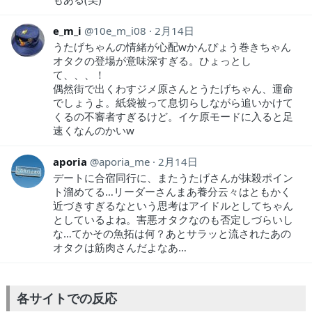
e_m_i
10e_m_i08
2月14日
うたげちゃんの情緒が心配wかんぴょう巻きちゃん
オタクの登場が意味深すぎる。ひょっとし
て、、、！
偶然街で出くわすジメ原さんとうたげちゃん、運命
でしょうよ。紙袋被って息切らしながら追いかけて
くるの不審者すぎるけど。イケ原モードに入ると足
速くなんのかいw
aporia
aporia_me
2月14日
デートに合宿同行に、またうたげさんが抹殺ポイン
ト溜めてる…リーダーさんまあ養分云々はともかく
近づきすぎるなという思考はアイドルとしてちゃん
としているよね。害悪オタクなのも否定しづらいし
な…てかその魚拓は何？あとサラッと流されたあの
オタクは筋肉さんだよなあ…
各サイトでの反応