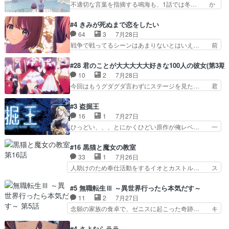
不適切な言葉を指摘する鳴海も、1話では冬… か
なっては良くある話し…
がアルノルトに活躍してもらいたが… 第４話を
けると鳴海のやり取り微笑ましいw良い奴… どう
ABEMAで視聴しました。視聴に… 第４話、アル
接していいのかわからず戸惑うかけるも… 盲目だ
#4 きみが死ぬまで恋をしたい
とフィーネの２度目のデート出… マジできな臭い
と相手の表情も分からないからどう思… 今期のバ
64
3
7月28日
ぞ帝位争い。姉からの刺客を… ふぃーねと町の様
ックナンバーみたいなOPアニメ。… 初デートで
戦争で戦ってるシーンはあまりないとはいえ… 前
子を見に行ったら町中で窃…
冬月を笑わせようとする姿も冬月… 特に大きな事
回までにあまり見れなかったようなシーナ… ミミ
件やイベントが起きるでもなく… 初デートで冬月
の存在で揺らぐ14クラス約束された死… ミミの
#28 君のことが大大大大大好きな100人の彼女(第3期)
を笑わせようとする姿も冬月… 3話までは主人公
秘密をあっさり受け入れたのは拍子抜… 蘇生魔法
10
2
7月28日
がどうでもいいことでずっ… 花火購入に浅草へ…
って下衆い国なら進退窮まったら手… 蘇生魔法ヤ
今回はもうグダグダ言わずにステージを見た… 君
行き当たりばったり訪問…
バイけどミミいなかったら詰んで… アニメオタク
のことが大大大大大好きな１００人の彼女… 100
あるある：作中に花が登場する… ご視聴ありがと
カノ版ラブライブ！？こういうのは人… 俺、みん
#3 盗掘王
うございました！アリとセイ… ごめん、そういう
なのレッスン動画をDVDが焼きき… アナウンス
16
1
7月27日
話がしたい作品じゃないの… 第４話感想：その口
役で出演いたしましたみんなのア… 恋太郎ファミ
ひっどい、、、とにかくひどい原作が俺レベ… 一
止め効果あるかな？ミミ…
リーがガチでアイドルに挑戦！… ギャグギャグし
般人が巻き込まれることもあるのか結構面… 久野
くもド直球で泣ける回来たな… 【完全初見】100
美咲さんと言えば幼女！アイマスの市原… 遼河は
#16 黒猫と魔女の教室
カノGirlfrien… 『アイドル伝説恋太郎ファミリ
目的の為には人命も軽視するタイプの… 4つのス
33
1
7月26日
ー』にて「ア… 安木路佐ウル子役で出演いたしま
キルが揃う。広い墓を捜索中、遼河… 村正はそん
人助けのため奉仕活動をするイオとカストル… ス
したクォリ…
なおどろおどろしいエピソードあ… 気持ちよくし
ピカも大概怖がりだけど、カストルが更に… イオ
ようとしてるのはわかるけど。… 韓国ご自慢の俺
とカストルの共通点は、魔法の制御が出… 椋鳥の
#5 無職転生Ⅲ ～異世界行ったら本気だす～
レベのアニメ制作を日本に奪… 予言で正体がバレ
大群て…住民から迷惑がられてない？… キングコ
11
2
7月27日
る、もう騙し討ちは出来な… 村正の墓、アニメで
ングor進撃の巨人牡羊座のアルデ… スピカ・イ
念願の家族の食卓で、ゼニスに起こった奇跡… キ
見ると一杯で怖いな。ア…
オ・カストルという組み合わせ。… 有り余るパワ
スをせがむロキシーが可愛い過ぎ！妹達へ… エリ
ーが制御出来ない誰かの為に力… スピカの放り込
ナリーゼの悪魔の囁きwクリフとエリナ… 悪魔の
#4 さよならララ