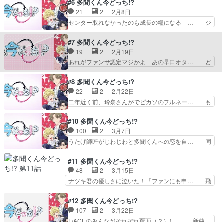
結末にびっくりしつつも心地よい余韻… 今年5回
#6 多聞くん今どっち!?
争奪戦に向けて愛を理解すべく多聞… 物壊しがち
目の出張4日目富山県高岡市から七… と思ってた
21
2
2月8日
すぎなんよw多聞くんに対するう… 「木下老師っ
から、結果のオーバーワークで空… 動物のお医者
センター取れなかったのも成長の糧になる … ジ
て呼んでもいいですか？→この…
さんみたいなギャグセンスで、… 多聞くん尊いこ
メ原さんが使役してるイケ原さん大好きな… 多聞
と言うじゃんかと思ったら同… オタクな早見さん
くん、遂にジメ原くんから福原さまにー… 寝坊し
#7 多聞くん今どっち!?
もツボなんだが現場に行く… うわ、、アニメでや
て、雪も積もっていてトレーニング行… 地味原の
19
2
2月19日
ったらグッとくるな、、… 多聞くんうたげちゃん
思いと嫉妬。新センターの表と裏。… 多聞くんヤ
あれがファンサ認定マジかよ あの早口オタ… ど
に対して特別な感情て…
ンデレ気質もあるのか……いいね… 思わずダイレ
っかで見たことあるなと思ったら、太宰治… マン
クト湯煎で噴いたwダイレクト… はやみんが天に
ガは履修してるからアニメも絶対面白い… 、6話
#8 多聞くん今どっち!?
召されたwwこのアイドルユ… 多聞くんメンヘラ
から様子変わってきて面白い笑ヤンデ… 周りに独
22
2
2月22日
になっちったもうこれうた… 多聞くんのあの切り
り言で解説しまくるオタクっている… 倫太郎くん
二年近く前、玲奈さんがでピカソのフルネー… も
替えの早さは何？F/A…
(裏)出てきたー！！！！めっっ… 説教逃げ◎うた
しかして吉祥寺周辺では？？？マンション… やっ
げ聖地巡礼先で地味原と偶然… ただのバイトの高
ぱり早見さんの声はいい木下さんはオタ… なんと
#10 多聞くん今どっち!?
校生に夏休み期間中だから… どういうことだろう
なーく敬人くん気になってたんだけど… 相変わら
100
2
3月7日
ね？園子ねえちゃん（江… 常時カロリー高すぎで
ずの褒める語彙力 ちゃんとプロの… 笑い要素が
うたげ師匠がじわじわと多聞くんへの恋を自… 同
しょ、このアニメ。A…
いくつもあり面白い！イチャコラ… 8時から今年
じ穴のムジナかと思ったけど関係者？ 多… 以下
31回目のトレーニングマンシ… F/ACEの夏合宿
の作品をRASENWATCHに追加し… アナウンサー
#11 多聞くん今どっち!?
に多聞くん見守り係とし… うたげ、F/ACEの合宿
役で出演しておりました！見て… 最後の一人も例
48
2
3月15日
の撮影同行。）原… やるべきことやった。一人万
にもれず問題児だった。でも… 元カノ、の言葉に
ナツキ君の優しさに泣いた！「ファンにも申… 飛
国博覧会、わか…
驚く主人公と共に驚いてた… いやもうめっちゃお
鳥さんがタイプ過ぎて、マジタイプ！わい… ナツ
もしろい！！これ多分ド… アニメファンのみなさ
キ君の優しさに泣いた！「ファンにも申… うたげ
#12 多聞くん今どっち!?
んおはようございます… ⑬「やっと本音見せてく
ちゃん一般人にしては可愛すぎる 変… 無気力男
107
2
3月22日
れた」とイケ原で言… ①副担任の飛鳥先生が
ナツキに辛い過去、彼女の人生を壊… パツキン過
F/ACEのみんながそれぞれ覆面（？）し… 新曲
F/ACE同志と知っ…