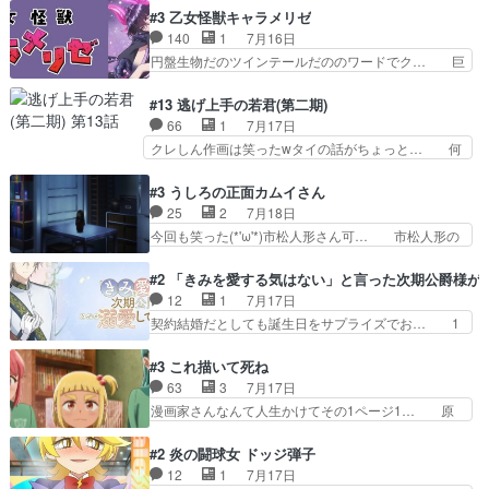
は語れない友情だからこそ切なか… 今まで頼れる
した側にも人としての温かい暮らしがあ… ソルコ
#3 乙女怪獣キャラメリゼ
存在だったからこそ真実が重く… これまで積み重
クタニは本を奪うために起こった悲劇… 原論はあ
140
1
7月16日
ねてきた信頼があるからこそ… 一瞬スタッフのユ
なた達には当たり前でも私達には始… 周りの同胞
円盤生物だのツインテールだののワードでク… 巨
ーモア全開爆笑シーンが普…
がモンゴルの暮らしに慣れていく… 「肉の味を
大化した後に川へ入って小さく戻る。川に… 毎回
『血抜きしてあるからおいしい』… オープニング
クロたんのちょっとしたサービスカット… 面白い
#13 逃げ上手の若君(第二期)
になんか既視感を覚えるけどな… ソルコクタニが
設定の作品だね。夢の国デート回は怪… 結構評判
66
1
7月17日
憎むべき人であり、かつての… ラストの展開でぞ
になってたので見てみたけど、評判… 今時初デー
クレしん作画は笑ったwタイの話がちょっと… 何
くっとした。そういう方向…
トでそのチョイスは一発アウトだ… 結構、少女マ
で随所に実写入れるの？あと敵の顔芸は頼… 実写
ンガ的にシリアスな展開なのだ… 遊園地デート、
の講談から始まり途中も実写演出入った… 相変わ
#3 うしろの正面カムイさん
お互いの誤解が解けてよかっ… 円盤購入を検討し
らずコミカルなKAMAKURA良く… 動画検査させ
25
2
7月18日
始めるくらい最高だったな… 1人のjkとして普通
ていただきました！待ちに待っ… 1期目の導入も
今回も笑った(*'ω'*)市松人形さん可… 市松人形の
に生きたいのにそれを…
だけれどもぉ2期目の導入も… 観てたらいつの間
お市ちゃん登場。普通に昇天させ… 90年代の氏
にか終わってたwそれにし… Aパートでは逃若
の仕事を思わせるケレン味作画… あいかわらず杉
#2 「きみを愛する気はない」と言った次期公爵様が
党、Bパートでは庇番衆。… 故郷は遠きにありて
田さんのアドリブっぽいなに… ギャグもいいし作
12
1
7月17日
思ふものそれは時行の鎌… というただの日常回か
画も綺麗このシーンは原作… 呪いの人形は仲間に
契約結婚だとしても誕生日をサプライズでお… 1
と思いきや、そこから…
なるの怪奇組とのネタ被… 呪いの人形、人形相手
話目のキラキラなユリウス様にそう言えば… いろ
に除霊出来るん？。w… ショートアニメならでは
いろあったんだな。奥様の心が彼の心を… 政略結
#3 これ描いて死ね
のテンポの良さが光… 呪いの人形ドジっ子すぎる
婚による妬みから色んな嫌がらせを受… 【今夜の
63
3
7月17日
しかも仲間になる… 呪いの人形がビビっとるぞ。
アニメAは…】前向き没落令嬢×こ… マウントに
漫画家さんなんて人生かけてその1ページ1… 原
今回あんまりエ…
気付かない素直な主人公大丈夫か… もうユリウス
作も読み始めたらアニメでの物語の再構築… 前向
の保護者みたい笑マウントに全… 次期公爵夫人が
きで真っ直ぐな主人公と、拗らせに拗ら… にて、
#2 炎の闘球女 ドッジ弾子
それでいいのか？と思わない… 貴族は階級社会で
落語部長役で出演させていただきまし… すげえお
12
1
7月17日
大変だ。や、やはり同性に… 第２話をU-NEXTで
もしろかった。アバンの諸星大二郎… ◤￣￣￣￣