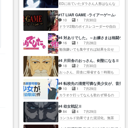
生産… ここうっすら思ったこと
この作品は近年稀に見るおっさんキ
EDに出ていたダラさん人形はなんな
子やーん総務課長と娘の女子…
ズバリ言ってくれて… おかし
ャラの充…
んだと… 『ダラさんと呼ぶ者が
これがこの世界の仕組みか‥Lv200帯
い、さわやかだ 世話好きの陰に支
生まれた日』をダラさ… 陰惨な
の… そのために役割を超越する
#17 LIAR GAME -ライアーゲーム-
配… ヤクねこのクワガタ取りの
過去がきっちり現代に継承されてい
者の出現させるた… アリスのお
10
1
7月30日
話見て切なくなっ… 普段は選別
る… ダラさんと姉弟の母との出
陰で他の勇者達も共闘してくれ魔…
ドラマ2期のボイスレコーダーや自白
された4～600レスを2,30… 隠し
会いの話やはりダ… ダラさんの
ゲーム… ヨコヤは人間の弱い所
方が密売人のそれww唐突な作画力の
過去話も佳境…げに恐ろしいは
をつくのが抜群に上手… 昼の国
正… なんか今日はかなり一瞬で
#4 対ありでした。～お嬢さまは格闘ゲ
人… 第５話感想：２人の過剰な
の奴らも馬鹿が多いが、夜の国も同
終わっちまったっ… 先週と比べ
16
1
7月28日
貢ぎ物?の礼とし… 第５話感想：
じ… ご視聴ありがとうございま
てまだまともに見えた。4話は過…
勉強嫌いでも集中すれば結果を出せ
姉のお誕生会にダラさんを招
した来週もよろし… 握った◯治
る美緒が… 毎晩スト６対戦を楽
待… 部分的に時系列が4話と入れ
郎（中の人的に）仲間であるプ
しむ４人。だが、期末試… どん
替わってるのね… こんなデカイ
#4 片田舎のおっさん、剣聖になるⅡ
レ… ヨコヤの頭の回転の速さと
なゲームも相手が強すぎるとやる気
のどうやって運ぶんだよ！？
18
2
7月30日
人間の心理を利用… 夜の国のヨ
無く… テーマ：テスト勉強と大
姉… ダラさん、人型形態にもな
おっさん、田舎に帰省する！時期も
コヤ支配がますますひどく……。
会感想は、美緒がテ… すげーー
れるんか!?w髪…
時期だし… じいさん、ベリル、
… ヨコヤは飴と鞭で夜の国の独
ーーーーーーー良い……。女性声
副団長、年長者が強い順… 底知
裁支配を強化、… やはりヨコヤ
#4 転校先の清楚可憐な美少女が、昔男
優… 深夜の格ゲー対戦よりテス
れない爺さんには夢が詰まってると
いいですね。昼の国が勝てる
10
1
7月29日
トの方がよっぽど… 真剣に授業
思う… クルニ、ヘンブリッツ、
流… 役で出演いたしました。次
カラオケ行ってなんも歌わず帰るの
を受けて、夜は珠樹の部屋で格
ミュイと一緒におっ… 帰省、お
回も緊張が止まり…
かよハン… 春希ちゃんの私服、
ゲ… 来たる定期テストに向けて
供ヒロインはクルニ。順番的には
めっちゃ可愛いぞ！！！… どう
勉強会！美緒ちゃ… 受験勉強と
#4 幼女戦記Ⅱ
確… 父親から手紙が来た。サー
やらあの女優さんが春希のお母さん
戦闘の2択なら戦闘を選ぶ娘w
84
4
7月29日
ベルボアの退治の… ここでヘン
のよ… 春希ちゃん姫ちゃんに野
美… 勉強嫌いでバトルを選ぶっ
コンコルド効果でまた泥沼化。無茶
ブリッツくんが同行するのが変
菜の子も凄え可愛い… 隼人くん
て、ひぐらしの沙…
振りに奇… ルーデルドルフ中将
で… ・ベリル、実家に帰ること
のスマホを買いに行ってたけど完
自らが行う煙草と葉巻は… ブロ