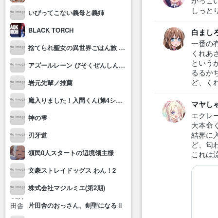
かっこ
しっと
いびってこない義母と義姉
BLACK TORCH
白まし
一番の
捨てられ聖女の異世界ごはん旅 隠れスキルでキャンピングカーを召喚しました
くれあ
という
アズールレーン びそくぜんしんっ！にっ!!
るるか
ど、く
岩元先輩ノ推薦
魔入りました！入間くん(第4シリーズ)
マヤし
エクレ
神の雫
大本命
結界に
刃牙道
ど、匂
領民0人スタートの辺境領主様
これは
文豪ストレイドッグス わん！2
株式会社マジルミエ(第2期)
片田舎のおっさん、剣聖になるⅡ