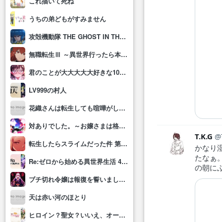
これ描いて死ね
うちの弟どもがすみません
攻殻機動隊 THE GHOST IN THE SHELL
無職転生Ⅲ ～異世界行ったら本気だす～
君のことが大大大大大好きな100人の彼女(第3期)
LV999の村人
花織さんは転生しても喧嘩がしたい
対ありでした。～お嬢さまは格闘ゲームなんてしない～
T.K.G
転生したらスライムだった件 第4期
かなり
たなぁ
Re:ゼロから始める異世界生活 4th season
の朝に
ブチ切れ令嬢は報復を誓いました。 ～魔導書の力で祖国を叩き潰します～
天は赤い河のほとり
ヒロイン？聖女？いいえ、オールワークスメイドです(誇)！