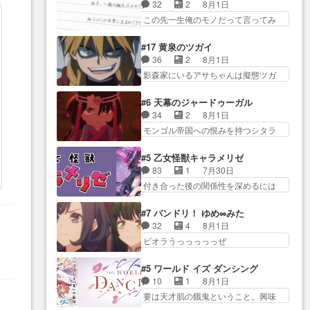
り戻し正式に探偵事務所で働き始
事でのてんやわんや。働いて大
32
2
8月1日
感想は、久しぶり… 元ゲーマー
め… ポワロ、元ネタを解説して
変… 地道に働き人と関わる日々
この先一生俺のモノだって言ってみ
なので、はちゃめちゃ楽しく作
原作に誘導するの… くれあさん
の中に愛を見いだ…
たい笑他… 1歳からの誕生日プレ
業… 糸ちゃんと源くんの距離感
の探偵としての初事件にしてち
ゼント………とは思っ… 玲夜さ
おかしいね(*´… 糸と源ははよ好
#17 黄泉のツガイ
ょ… ・急にクイズ番組が始まっ
ん柚子に18年分の誕生日プレゼン
きおうとると言わんかい！引…
36
2
8月1日
たw・妖精ウソノ… るるかの助手
ト… 柚子は鬼龍院家から初めて
ショウくんと対等に話すためにゲー
影森家にいるアサちゃんは擬態ツガ
だった？今回が初めての探偵
学校に通う事にな… プレゼント
ムをする…
イだった… アサが置かれた立場
活… 探偵じゃなかったの！？ク
攻撃ヤバすぎるwwwヴァイオ
や気持ちを汲んで熱くな… 屋敷
レアさん探偵すぎ… 突然のポア
#6 天幕のジャードゥーガル
レ… 玲夜さまサプライズの、こ
にアサはいなかった逆にガブちゃん
ロクイズは草なんよ。んで、あ
34
2
8月1日
れまでの柚子ちゃ… 玲夜から柚
はい… 影森の当主が際限なくツ
ん… 今回からついにくれあが探
モンゴル帝国への恨みを持つシタラ
子へ17年分の誕生日&を未来に…
ガイを増やせるのに… 今回はも
偵事務所の仲間に…
を信じた… 回想が淡々と語られ
「​​13歳の柚子ちゃんへ…もう中学生
うガブちゃんさんの悲鳴にも似た
るのだけどいつの間にか… オゴ
な… 梅原の人が18歳になるまで
#5 乙女怪獣キャラメリゼ
怒… ユルと戦った時から伏線が
タイの妃になってもその心は晴れ
の誕生プレゼン… なよなよした
83
1
7月30日
張られていたのが… しかしアサ
ず、モ… ドレゲネの過去、宝石
男（cv石田彰）梅ちゃんがた…
付き合った後の関係性を深めるには
は、兄様に会いたいbotだと思…
だった彼女が人になり… ドレゲ
ヒロイン… 来夢ちゃんがキング
ツガイには優しい筈のガブちゃん、
ネの過去、、辛かった、、あのジャ
コングなのいい味付けだ… ずっ
アキオの… 色々とひっかけがあ
#7 バンドリ！ ゆめ∞みた
タ… 年上旦那が良い人でも、女
とメスってて何この可愛い生物。ク
って、最終的に嫌な終わ… ゴン
32
4
8月1日
は宝石でただ笑っ… ダイルの儀
ラス… 付き合い始めたら始めた
ゾウが従える大量のツガイに何事か
ビオラうっっっっっぜ
式の神々しさたるや。一気に空
でまた違った悩みが… と一歩ず
と思…
ぇ！！！！！！！！後… あられ
気… ドレネゲの辛い過去には同
つ踏み出す黒絵ちゃん微笑ま新汰
ちゃん、僕っ子になってから取り戻
情の言葉しか…シ… 奥様に悲し
#5 ワールド イズ ダンシング
の… ツインテールが可愛いお茶
し… ビオラが悪魔すぎて気分が
い過去…萌え袖が可愛いね、と
10
1
8月1日
目な妹ちゃんです… しかも過去
悪くなってきたこ… 声優まとめ
思… ドレゲネとシタラ、2人だけ
要は天才肌の餓鬼ということ。興味
も重いんかいかつては自分に自
ました(７話まで)仲町あられ/… ビ
の同盟が結成さ…
を惹かれ… 父の観阿弥と袂を分
信… リップを塗ってらっしゃる