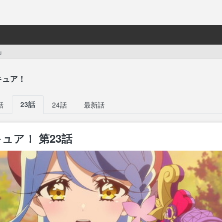
」
キュア！
話
23話
24話
最新話
ュア！ 第23話