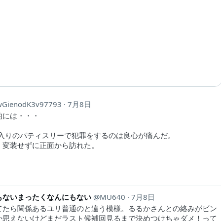
wGienodK3v97793
7月8日
的には・・・
に入りのパティスリーで犯罪をするのは良心が痛んだ。
、変装せずに正面から訪れた。
)
もないまったくなんにもない
MU640
7月8日
てたら関係あるユリ普通のと違う模様。るるかさんとの絡みがビン
か思えないけどまだラスト候補回見るまで決めつけちゃダメ！って