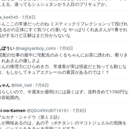
こえる。違ってもシュシュタンか５人目のプリキュアか。
ta_ke4545
7月8日
さんここの常連だったのね ミスティックリフレクションって投げれ
 るるかの正体にすぐ気づくの凄いな やっぱりくれあさんが1番それ
気がするけど正解はまだ分からないな
んぼうい
nagoyanboy_comi
7月8日
 宅配の仕事の最中に宅配先のみくるちゃんにお茶に誘われ、断りき
くれあさんの優しさよ
さんの推理力にひらめき力、常連客が実は怪盗だと知っても動じな
力、もしかしてキュアエクレールの素質があるのでは！？
ちゃん
Ilek_Vad
7月8日
送らしいので、今週末か週明けには届くはず。送料含めて1700円な
許容範囲内。
i-no-Kamen
Q0U49VcBl716101
7月8日
アルカナ・シャドウ（第１２話）
しが興味あるのは、あの子（ポチタン）のマコトジュエルの危険を
力、ジュエルをあるべき場所にもどす力」