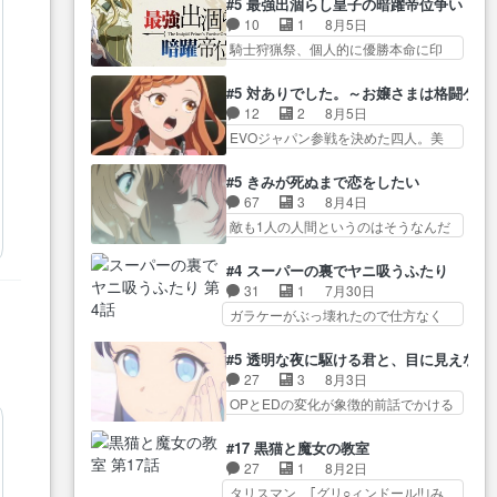
が暴れてると聞い… ちょっと年
#5 最強出涸らし皇子の暗躍帝位争い
が… “貧乏籤百連無料ガチャ”100
コマだいぶ理性持ち始めた。この世
齢の事を言いすぎとゆーか言い
10
1
8月5日
連でも1回… 2期入ってから地味
界の… 原作読んだのもう何年も
訳… ベリルの母もやはり只者じ
騎士狩猟祭、個人的に優勝本命に印
だよね。ただでさえ幼女… 「餌
前なのに、覚えてる… コイルの
ゃなかったかベリ…
を付けた… 細かい設定を考える
になってもらわねばならぬ」って言
汚職を突き止めるべくバトーの指
のが面倒な時は古代魔法… エル
葉に… ゼートゥーア左遷によっ
#5 対ありでした。～お嬢さまは格闘ゲ
導… やまとん1号はどこの部分で
ナがチートすぎる笑アルは最初から
て参謀本部の連携が… 緊張感あ
12
2
8月5日
使うのだろう？… 日本とロシア
自分… プラネット・ウィズ展開
る戦闘描写とギャグ今週の『有能
EVOジャパン参戦を決めた四人。美
が絡む政治の話かつ色々な用
アツいな「騎士狩猟… 麦茶どこ
な…
緒の母… この作品に唯一足りな
語… 第５話をprimevideoで視聴
ろかタイトル通り麦茶の出涸らし
いと思ってた(無くて… 見た目は
しまし… 前回同様『イノセン
#5 きみが死ぬまで恋をしたい
ぐ… 第５話をABEMAで視聴しま
気品溢れてるのに中身は…美緒マ
ス』を含む押井・神山版… 第５
67
3
8月4日
した。視聴に… 復讐に燃える吸
マ… テーマ：格ゲー大会に行く
話「EPISODEラストの母親の気持…
敵も1人の人間というのはそうなんだ
血鬼兄弟の弟ですいいキャラ…
には？感想は、美… 大会を前に
けど状… もう着れないからって
クリスタ皇女が“萌え”なのでこの娘が
格ゲー熱が高まる一方、百合の
どういう意味だろうな… ミミを
皇帝… ウサギ好きそうな王女殿
#4 スーパーの裏でヤニ吸うふたり
本… 東京で開催される格ゲー大
人間に戻して欲しいでも自分達が代
下がかわいい。幼馴… ついに始
31
1
7月30日
会に参加すること… Japanに向け
わ… ご視聴ありがとうございま
まった狩猟祭。エルナの活躍で上
ガラケーがぶっ壊れたので仕方なく
て外泊届にサインをもらっ… 長
した見るたびに切… 誰かと思っ
位…
スマホに… 佐々木さんとは同い
崎から大会のために東京へ!/でも観光
たらちゅー先輩か。しれっと相
年くらいに思ってたけど… やは
よ… 旅の支度全部やってくれる
#5 透明な夜に駆ける君と、目に見えない
方… 第５話感想：コ□した相手に
り出オチ感が否めず、エピソードの
先輩、なんだかん… 第５話をｄ
27
3
8月3日
も家族や…､戦… つらい回だ……
打率… 田山さんが佐々木さんに
アニメストアで視聴しました。視…
OPとEDの変化が象徴的前話でかける
つらすぎる……。エスタ先輩…
沼っていく…こんな… 佐々木さ
には… 小春の透明なモヤのかか
今週のシーナとミミも可愛かった2人
ん、腕フェチなんですね笑最近ま
った世界。どんな女… そうか、
の関係… 確かに相手にも家族や
#17 黒猫と魔女の教室
じ… 佐々木がガラケーからスマ
こんな風に見えてるのかぁ。かけ
大切な人はいるけど、… 白シャ
27
1
8月2日
ホに変えるって、… もうドラマ
る… 完全な両片思いになりまし
ツが作業着みたいなもんなんですか
タリスマン、｢グリ○ィンドール!!｣み
版孤独のグルメファンコンテン