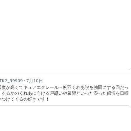
TKG_99909
7月10日
湿度が高くてキュアエクレール＝帆羽くれあ説を強固にする回だっ
。るるかのくれあに向ける戸惑いや希望といった湿った感情を日曜
ぶつけてくるの好きです！