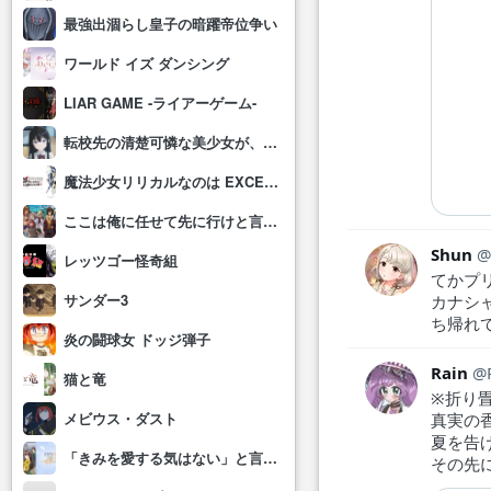
最強出涸らし皇子の暗躍帝位争い
ワールド イズ ダンシング
LIAR GAME -ライアーゲーム-
転校先の清楚可憐な美少女が、昔男子と思って一緒に遊んだ幼馴染だった件
魔法少女リリカルなのは EXCEEDS Gun Blaze Vengeance
ここは俺に任せて先に行けと言ってから10年がたったら伝説になっていた。
Shun
レッツゴー怪奇組
てかプ
サンダー3
カナシ
ち帰れ
炎の闘球女 ドッジ弾子
Rain
猫と竜
※折り
メビウス・ダスト
真実の
夏を告
「きみを愛する気はない」と言った次期公爵様がなぜか溺愛してきます
その先