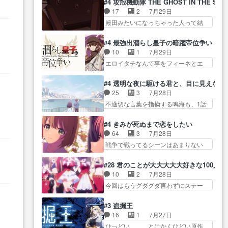
に・ベリルはミュ… おっさんの
#4 攻殻機動隊 THE GHOST IN THE SHE
全… 第４話をU-NEXTで視聴しま
グを更新しました!!宜しければ、是
親となるとお爺ちゃんだよね孫
17
2
7月29日
した。視聴… スマホを買うた
非… 計画通りにはいかないね笑
扱… ・ベリル、実家に帰ること
殿田みたいになっちゃった人って結
め、都心で待ち合わせをした…
やり遂げた(ほぼ… 今回もターニ
に・ベリルはミュ…
構会社に… バトーがカッコいい
OP曲きっかけで見始めてたけどなん
ャに不都合なことがあったり
と思ってたら、トグサが… あの
だかん… いきなりシリアス展開
#4 最強出涸らし皇子の暗躍帝位争い
し… 白髪の男性が語った家族を
見た目もうただのロボでしかないん
ぶち込んでくるじゃん… 春希の
10
1
7月29日
失った喪無感が、… 連邦に対し
だよ… 俺らの汗拭きそりゃいや
家庭事情は複雑。食事とか隼人が親
エロイタチなんて事をフィーネとエ
て有利な講話条件を引き出すた
だろwwバトー＆ト… イノセンス
身…
リーにア… アルも気付かなかっ
め… コンコルド効果に油を注ぐ
の元となった回だけど、ガイノ
た事を…フィーネは自分… モン
ターニャの勝利軍… 犠牲を払っ
#4 透明な夜に駆ける君と、目に見えない
イ… アダム・リンクやジェイム
スターを呼ぶ笛？黒幕は狩猟祭とは
ても良いならお前たちが前線へ
25
3
7月28日
スン(教授)型サ… アンドロイドも
関係… 平凡な少女に見える眼鏡w
行… 戦闘がアッサリし過ぎじゃ
不適切な言葉を指摘する鳴海も、1話
おっさんの汗を拭くのは嫌や…
眼鏡属性は持ち合… 神アニメ、
ない？戦争がメイ…
では冬… かけると鳴海のやり取
押井守監督のイノセンスの土台にな
ケテーイ！「騎士狩猟祭、前夜
り微笑ましいw良い奴… どう接し
ったエピ… コミカルなのにも慣
#4 きみが死ぬまで恋をしたい
の… フィーネがアルノルトに活
ていいのかわからず戸惑うかける
れてきました。１話でし… ロボ
64
3
7月28日
躍してもらいたが… 第４話を
も… 盲目だと相手の表情も分か
ットの反乱は今となっては良くある
戦争で戦ってるシーンはあまりない
ABEMAで視聴しました。視聴
らないからどう思… 今期のバッ
話し…
とはいえ… 前回までにあまり見
に… 第４話、アルとフィーネの
クナンバーみたいなOPアニメ。
れなかったようなシーナ… ミミ
２度目のデート出… マジできな
#28 君のことが大大大大大好きな100人の
… 初デートで冬月を笑わせよう
の存在で揺らぐ14クラス約束された
臭いぞ帝位争い。姉からの刺客
10
2
7月28日
とする姿も冬月… 特に大きな事
死… ミミの秘密をあっさり受け
を… ふぃーねと町の様子を見に
今回はもうグダグダ言わずにステー
件やイベントが起きるでもな
入れたのは拍子抜… 蘇生魔法っ
行ったら町中で窃…
ジを見た… 君のことが大大大大
く… 初デートで冬月を笑わせよ
て下衆い国なら進退窮まったら
大好きな１００人の彼女… 100カ
うとする姿も冬月… 3話までは主
#3 盗掘王
手… 蘇生魔法ヤバイけどミミい
ノ版ラブライブ！？こういうのは
人公がどうでもいいことでず
16
1
7月27日
なかったら詰んで… アニメオタ
人… 俺、みんなのレッスン動画
っ… 花火購入に浅草へ…行き当
ひっどい、、、とにかくひどい原作
クあるある：作中に花が登場す