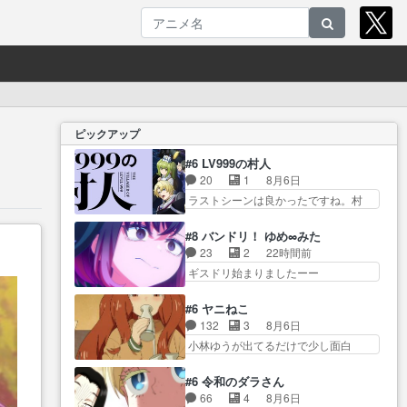
ピックアップ
#6 LV999の村人
20
1
8月6日
ラストシーンは良かったですね。村
人が故に… 村人のレベル上げは
鬼モードフィンガーシリ… アリ
#8 バンドリ！ ゆめ∞みた
スと10年後に結婚の約束をした鏡ず
23
2
22時間前
っ… カジノスタッフ募集するも
ギスドリ始まりましたーー
集まらない更に追… 王命でクル
ー！！！！ユノ、… 都子さんが
ルの監視をすることになったデ
めっちゃ情緒不安定になってて
#6 ヤニねこ
ビ… 最強の村人・鏡との出会い
怖… 超回復を見守っていかない
132
3
8月6日
で少しは変わった… やはり何か
と、ですね！！み… 開幕聞き取
小林ゆうが出てるだけで少し面白
悲しい過去がありそうな。鏡の
りスタッフに定治いなかった？
い。なお内… 達郎が獣人に
も… パルナの魔族への恨みは根
ま… ののちゃんのお手当てはお
◯◯◯される強制百合を期待
深そうやね姫を舐… 新キャラが
#6 令和のダラさん
節介だったりする… ビオラの立
し… ヒグマドンってなんな
登場早々変態扱いされてる件。
66
4
8月6日
ち回り害悪すぎるお近づきの印