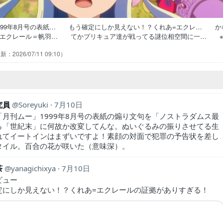
999年8月号の表紙… もう確定にしか見えない！？くれあ=エクレ… か
アエクレール＝帆羽… てかプリキュア達が戦ってる謎位相空間に一… 
真実の香りが、仄か… るるかは嘘を交えていると言うより嘘をつか… 
2026/07/11 09:10
た時、るるかの代わり… かっこいいエレガントしっとりしすぎ百合の
れあさんだけど、確定オ… エクレール編答え合わせの前に、最新話まで…
究員
Soreyuki
7月10日
「月刊ムー」1999年8月号の表紙の煽り文句を「ノストラダムス最
ら「世紀末」に何故か改変してんな。ぬいぐるみの振りさせてる生
れてイートインはまずいですよ！素顔の対面で犯罪の予告状を差し
タイル。百合の花が咲いた（意味深）。
茶
yanagichixya
7月10日
ビュー
定にしか見えない！？くれあ=エクレールの証拠がありすぎる！