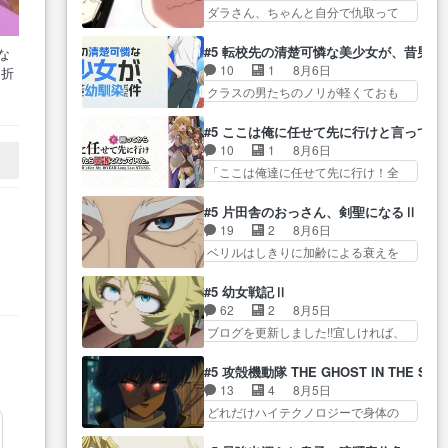
ん！？人見知りっぽい… なんな
タ… まだまだお元気そうなお声
ダラさん、ちゃんと自分で仇取って
が… ・律っちゃん明るくなった
ら下ネタ0じゃなかったかこんな回
で……不意打ち過…
たんだね… ワイが必死でケロロ
ね♪・メンバーの… 一難去ってま
が… 他のエピソードに対してマ
じゃないのよケロロじゃ… ロボ
た一難、律がビオラの呪縛か
#5 転校先の清楚可憐な美少女が、昔男
な
イルドな回だった… 今回はだい
ットに憧れてビーム撃ちたいと…そ
ら… 「私はあなたが嫌いなんで
10
1
8月6日
※折
ぶある程度抑えてる？w感じな
うい… 余りにも凄惨なダラさん
す」「バンドやめ… 何が起きて
写
クラスの男たちのノリが軽くておも
気… アルねこ、そうはならんや
の過去ダラさんの６… 過去編は
いるのか！？次週、みゅーたいぷ…
…
ろい春希… 沙紀は隼人への片思
ろ映画のワンシー… さっきまで
これで一区切りかなギャグも面白
いを拗らせているタイプ… みな
生きていたゴキブリ死んでる
#5 ここは俺に任せて先に行けと言ってか
い… ガンガガン♪薫がなんかしっ
もちゃんが透けブラしててびっくり
GP… アルねこ危険ですよね。健
10
1
8月6日
かり歌ってロマ… 姉巫女の誤
して… レベルのキャラが登場。
康的な面で··江… 酔い潰れ行き着
「ここは俺達に任せて先に行け！全
算、クソみたいな嫉妬の末路よ。
相変わらず顔や体の… 隼人が春
いた江ノ島で、朝日を眺めな…
員いい奴… 過去、あとを託した
… 私、そんなに日頃からガンガ
希の級友を巻き込んだイジりに動
ロックが今、2人にあと… 木下鈴
ン言うてないで… このアニメは
#5 片田舎のおっさん、剣聖になるⅡ
じ… 第５話をU-NEXTで視聴しま
奈（@0suzuna0）が【マリー…
どこに行くのだろう、面白す
19
2
8月6日
した。視聴… ラブコメで天然ジ
村ごと乗っ取られてたら流石に気付
ぎ… 姉のした事はただ単に一族
ベリルはしきりに加齢による衰えを
ゴロというかナチュラルヒ… み
かないか… 《漫画版少し読んだ
を絶滅させただけ…
口にする… 重ねた歳のせいにし
なもと仲良く話す隼人を見てなぜか
ことある》エリックとゴ… ロッ
ていた限界を超えて命の… いい
不安に… 無理なダイエットは禁
#5 幼女戦記Ⅱ
クは敵に容赦無くブスっといくから
んじゃないですか。魔物の群を発見
物だけど、なかなか結… 「これ
62
2
8月5日
気持… 勇者パーティー再結成し
した… アマプラにて視聴終わ
からもお手入れ、がんばりゅ」あり
ブログを更新しました!!宜しければ、
て先にいけで激アツ… 爆縮、幻
り！サーベルボア討伐… を言い
が…
是非… 少しでもマシな負け方を
覚、主人公結構エグいことするよ
訳にしたくないものですねwボア狩
選んだゼートゥーア… ゼートゥ
な… ねぇ猫耳ガール、敵の根城
#5 攻殻機動隊 THE GHOST IN THE SHE
り… 先生としてのベリルが好き
ーアの唯一の手駒が強すぎる笑あ
に乗り込む事を同… 世もや替え
13
4
8月5日
だけど、今回みた… 4人だけでサ
お… 私にとって完全にご褒美回
が利くと復活Pとは？！もう来週…
どれだけハイテクノロジーで身体の
ーベルボアを狩りに行く。野
ゼー様の葉巻シー… やはりター
価値がフ… ジャミングも伏線に
営… ・実家周辺でサーベルボア
ニャが後方指揮だと展開に迫力
なるかと思った回想シー… フチ