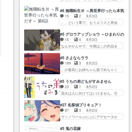
たねぇ…OPとE… 余計な物は描
ね…
た… 最初の障害ゴーレムを全員
ツ… 「お腹冷えちゃわない？
かず白く靄がかった小春ちゃ
で力を合わせて倒… アリアはホ
佐々木さんの優しさ… 先行で見
#6 無職転生Ⅲ ～異世界行ったら本気だ
ん… 光も感じない完全な盲目な
ントスピカが大好きだよね。ツ
た時より2人のやり取りに癒しを
15
2
8月3日
んやね…おめかし… 母役に能登
ン… 一等級ポテンシャルのアリ
感… ABEMA版の7〜8話佐々木が
」、という事で、もうエリスと再会
さんって禁じ手使ってきたー！
アちゃん可愛くて… そういや、
実年齢以上…
か？っと… サラの再登場によっ
E… 今回は小春視点も描かれてい
アリアは能力は最上級のくせに、
てルーデウスの成長が確… 人間
て良かった本当… 股に海豚を挟
#5 グロウアップショウ ～ひまわりのサ
… とうとうアリアと直接競う場
関係の清算が粛々と進められている
み水上バスでの会話を反芻…
15
4
8月3日
がきたこれまで… 毎度ながらの
サラ… サラとの関係に対して完
恋… OPEDとも無人バージョンか
なんやかんやで、今期はこの作品を
スピカの顔面芸推しのハナち
全に「昔の女」とし… ルーシー
ら主人公２人…
一番推し… 時給50円じゃ借金は
ゃ… クソレビュータリスマン趣
にデレるルディが完全に親バカで
減らない(^_^;サ… 葵ちゃん可愛
味ダダ漏れで好き… 期末試験が
#5 さよならララ
微… サラとは会ってほしいちゃ
すぎるな楠木ともりちゃんの
始まろうとしておりスピカは対
189
3
8月2日
んとした別れ方し… サラは未練0
ね… デフォルメされた表情が特
策… 能力鑑定胸像タリスマン氏
」が最高にお姉ちゃん面でめちゃく
だと言っていたけど人の気持
に多かったのが印… 葵＆茜の回
容姿も評価してし…
ちゃかわ… さすがに割れた窓ガ
ち… 実は結構好きなキャラモヤ
も良きでした。あの証拠写真、
ラスの弁償は求められた… 逡巡
モヤする別れ方だ… 役で出演さ
#5 うちの弟どもがすみません
ひ… 互いが互いのことを想って
を振り切ってみんなに謝ったララの
せていただきました！よろしく
23
1
8月2日
いるのにすれ違っ… 第５話をｄ
思い… 仕事に馴染めない辺り観
お… 毎クールメインヒロインを
花火は人に向けてはいけません。引
アニメストアで視聴しました。
ていて苦しいところ… ララちゃ
好きになっちゃう…
きこもり… 糸はまだ柊の顔も見
視… 葵ちゃんに〝瑞佳ちゃんと
んの事情はもう少し皆に話して良
たことなかったっけ！1… ってお
練習したい〟と言… 本当この作
#27 名探偵プリキュア！
い… ララと茉里とで初のアルバ
名前を見たんだけどあの中村大樹さ
品は「キャラ」を活かすのがう
87
3
8月2日
イト。七転八倒し… 労働するプ
ん… 糸ちゃんカッケー、色んな
ま… みずかちゃんの介入で双子
ウソノワールぷにぷにアゲセーヌか
リンセスえらい。プリンセスの
意味でwゲームが… 姉から性的興
の仲にヒビが………
わよ!!… 順当にマコトジュエルの
精… アンデケン行ってケーキ食
奮覚えてないよね？なんて言
争奪戦をやったと。… 記憶を取
べて、帰りにカメ… ララが働く
#5 鬼の花嫁
わ… テーマ：引きこもりの理由