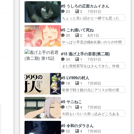
オラの策略がバッチリ嵌って最高
かった？鬼夜叉が田楽の… 猿楽
からかしらお顔が… 黒絵「怪獣
#5 うしろの正面カムイさん
wwwこ… 自信あれば評価なんて
の鬼夜叉と田楽の増次郎。小さない
に憧れるのはいいけど自分自身
23
2
7月31日
気にしないし、充実し… ・バー
ざこ… 着眼点は良くとも、先鋭
が… 素の自分はどちらなのかは
ちょっと良い話かと一瞬でも思った
チャルだけど、みゅーたいぷ初ライ
的すぎるのか。芸能… 鬼夜叉は
まだ不明だが見せ…
私が間違… ろくろ首さんも油舐
ブ… OPこんなんだっけ？と思っ
石也と共に観世座をあとにし、三
り
めてなかった？白雪碧さ… 今日
たら歌唱シーン… の、らいぶシ
#5 これ描いて死ね
条… 観世座を離れ、三条坊門御
も1日お疲れ様でした～───昨晩～
ーン＿!!­­--­­--­… それだけでええや
20
2
8月1日
所で日々を送る鬼… 「お前(鬼夜
今… 幼女に拾われたお市ちゃん
ん！！しかし、ビオラが仕…
やっぱり早見沙織&水瀬いのりの中間
叉)が凄いのではなく客が凄い…
の恩返し。化け猫… 役にて出演
層は上… あれ光って漫研入るこ
田楽と猿楽の獅子舞勝負。鬼夜叉は
させていただきました。ジョア
とになってたんだっけ… 登場人
猫の動き… 登場人物の我が強
#15 逃げ上手の若君(第二期)
ン… トイ・ストーリーみたいな
物が増えてわいわいしたところが好
い。新しい獅子舞に拘って… 第
34
1
7月31日
始まり。流石に除… 猫相手にな
き… 初コミティアで２０冊刷り
５話をprimevideoで視聴しまし…
また突然実写をはさんできた。作画
んでそんなに…と思ったらそう
は妥当だよね。俺… 藤森さんの
リソース… やるべきことが逃げ
い… いつもと違って少し良い話
ママ向けの漫画で、また涙腺
る事と分かると水を得た… 30歳
化け猫は油が好物… 今回はあか
#5 LV999の村人
が⋯… 〜漫画に「想い」をこめ
まで童貞だと魔法使いになれるとい
やし1体のみで15分。金持ちの…
19
1
7月30日
よう｣娘に漫画であ… 何回この作
う… こっちの諏訪の三大将もま
今更だけど霊が性行為で祓えること
単身で戦う鏡の元にアリスが街の冒
品に泣かされるのだろう。光が
たクセが強いw色… 頼重が完全に
は何とな…
険者率い… 鏡浩二はゲーム世界
藤… ホテル泊まってコミティア
ブレーンだよね毎回敵キャラ
に飲み込まれた転生者と… みん
っていいなあ。同… コミティア
#5 ヤニねこ
が… 弧次郎「欲を我慢して強く
なががんばってくれたアリスの父ち
参加のしおりを徹夜で作る先生
171
4
7月30日
なれるなら大飯食… 変化球な演
ゃん… 成長限界が999である村人
(… お母さん、娘にあんな漫画描
今回もいろいろ突っ込みどころある
出も交えながらの状況説明が本
と定めた上位存… 大規模バトル
かれたら泣いち…
回だった… ヤクのクワガタ取り
当… LOで参加させていただきま
シーンなのに会話してばっか
の話が尋常じゃない雰囲… 妹子
した！最終的に… この高らかな
#5 令和のダラさん
り… やっぱり勇者より強かった
ちゃんの恋愛話をしたり、タバコを
DT宣言、合田一人に通じるも…
52
4
7月30日
か笑統率力LV9… 普通の人間の親