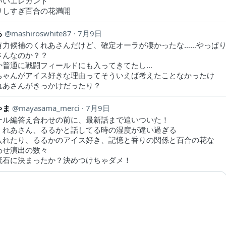
いいエレガント
りしすぎ百合の花満開
ろ
mashiroswhite87
7月9日
有力候補のくれあさんだけど、確定オーラが凄かったな……やっぱ
さんなのか？？
か普通に戦闘フィールドにも入ってきてたし…
ちゃんがアイス好きな理由ってそういえば考えたことなかったけ
れあさんがきっかけだったり？
ゃま
mayasama_merci
7月9日
ール編答え合わせの前に、最新話まで追いついた！
くれあさん、るるかと話してる時の湿度が違い過ぎる
入れたり、るるかのアイス好き、記憶と香りの関係と百合の花な
わせ演出の数々
流石に決まったか？決めつけちゃダメ！