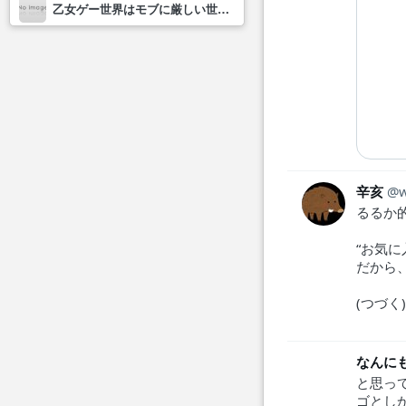
乙女ゲー世界はモブに厳しい世界です2
辛亥
るるか
“お気
だから
(つづく
なんに
と思っ
ゴとし