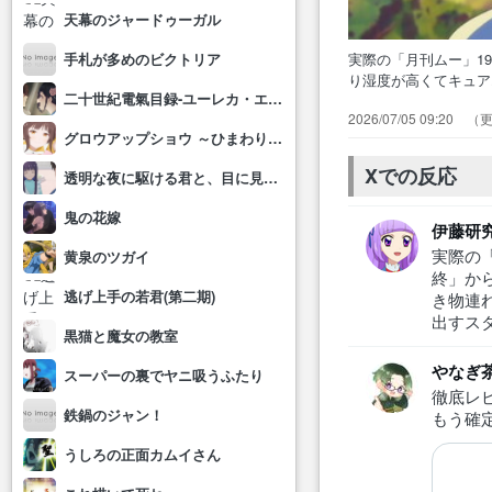
天幕のジャードゥーガル
実際の「月刊ムー」1
手札が多めのビクトリア
り湿度が高くてキュ
二十世紀電氣目録-ユーレカ・エヴリカ-
り畳み内ネタバレ有
2026/07/05 09:20
真を奪えと命じられ
グロウアップショウ ～ひまわりのサーカス団～
一番の有力候補のく
Xでの反応
透明な夜に駆ける君と、目に見えない恋をした。
鬼の花嫁
伊藤研
実際の
黄泉のツガイ
終」か
逃げ上手の若君(第二期)
き物連
出すス
黒猫と魔女の教室
やなぎ
スーパーの裏でヤニ吸うふたり
徹底レ
鉄鍋のジャン！
もう確
うしろの正面カムイさん