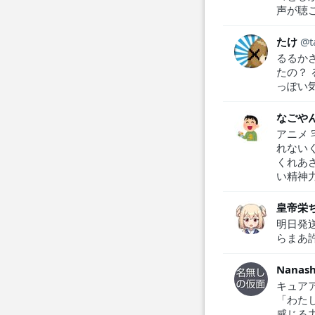
声が聴
たけ
るるか
たの？
っぽい
なごや
アニメ
れない
くれあ
い精神
皇帝栄
明日発
らまあ
Nanash
キュア
「わた
感じる