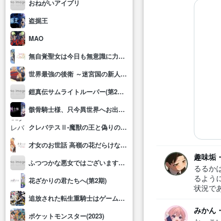
おねがいアイプリ
盗掘王
MAO
無自覚聖女は今日も無意識に力を垂れ流す
世界最強の後衛 ～迷宮国の新人探索者～
鎧真伝サムライトルーパー(第2クール)
骸骨騎士様、只今異世界へお出掛け中Ⅱ
クレバテスⅡ-魔獣の王と偽りの勇者伝承-
才女のお世話 高嶺の花だらけな名門校で、学院一のお嬢様(生活能力皆無)を陰ながらお世話することになりました
趣味垢
ふつつかな悪女ではございますが～雛宮蝶鼠とりかえ伝～
るるか
るよう
花ざかりの君たちへ(第2期)
状況で
追放された転生重騎士はゲーム知識で無双する
みかん
ポケットモンスター(2023)