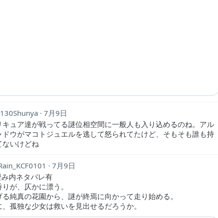
130Shunya
7月9日
リキュア達が戦ってる謎位相空間に一般人も入り込めるのね。アル
ャドウがマコトジュエルを逃して怒られてたけど、そもそも誰も持
てないけどね
Rain_KCF0101
7月9日
畳み内ネタバレ有
香りが、仄かに漂う。
げる純真の花園から、謎が終焉に向かって走り始める。
に、孤独な少女は救いを見出せるだろうか。