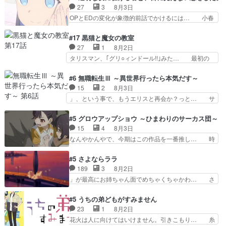
ナとミミも可愛かった2人の関係… 確かに相手に
さんが佐々木さんに沼っていく…こんな… 佐々木
27
3
8月3日
も家族や大切な人はいるけど、… 白シャツが作業
さん、腕フェチなんですね笑最近まじ… 佐々木が
OPとEDの変化が象徴的前話でかけるには… 小春
着みたいなもんなんですかね…
ガラケーからスマホに変えるって、… もうドラマ
の透明なモヤのかかった世界。どんな女… そう
版孤独のグルメファンコンテンツ… 「お腹冷えち
か、こんな風に見えてるのかぁ。かける… 完全な
#17 黒猫と魔女の教室
ゃわない？佐々木さんの優しさ… 先行で見た時よ
両片思いになりましたねぇ…OPとE… 余計な物
27
1
8月2日
り2人のやり取りに癒しを感… ABEMA版の7〜8
は描かず白く靄がかった小春ちゃん… 光も感じな
タリスマン、｢グリ○ィンドール!!｣みた… 最初の
話佐々木が実年齢以上…
い完全な盲目なんやね…おめかし… 母役に能登さ
障害ゴーレムを全員で力を合わせて倒… アリアは
んって禁じ手使ってきたー！E… 今回は小春視点
ホントスピカが大好きだよね。ツン… 一等級ポテ
#6 無職転生Ⅲ ～異世界行ったら本気だす～
も描かれていて良かった本当… 股に海豚を挟み水
ンシャルのアリアちゃん可愛くて… そういや、ア
15
2
8月3日
上バスでの会話を反芻…恋… OPEDとも無人バー
リアは能力は最上級のくせに、… とうとうアリア
」、という事で、もうエリスと再会か？っと… サ
ジョンから主人公２人…
と直接競う場がきたこれまで… 毎度ながらのスピ
ラの再登場によってルーデウスの成長が確… 人間
カの顔面芸推しのハナちゃ… クソレビュータリス
関係の清算が粛々と進められているサラ… サラと
#5 グロウアップショウ ～ひまわりのサーカス団～
マン趣味ダダ漏れで好き… 期末試験が始まろうと
の関係に対して完全に「昔の女」とし… ルーシー
15
4
8月3日
しておりスピカは対策… 能力鑑定胸像タリスマン
にデレるルディが完全に親バカで微… サラとは会
なんやかんやで、今期はこの作品を一番推し… 時
氏容姿も評価してし…
ってほしいちゃんとした別れ方し… サラは未練0
給50円じゃ借金は減らない(^_^;サ… 葵ちゃん可
だと言っていたけど人の気持ち… 実は結構好きな
愛すぎるな楠木ともりちゃんのね… デフォルメさ
#5 さよならララ
キャラモヤモヤする別れ方だ… 役で出演させてい
れた表情が特に多かったのが印… 葵＆茜の回も良
189
3
8月2日
ただきました！よろしくお… 毎クールメインヒロ
きでした。あの証拠写真、ひ… 互いが互いのこと
」が最高にお姉ちゃん面でめちゃくちゃかわ… さ
インを好きになっちゃう…
を想っているのにすれ違っ… 第５話をｄアニメス
すがに割れた窓ガラスの弁償は求められた… 逡巡
トアで視聴しました。視… 葵ちゃんに〝瑞佳ちゃ
を振り切ってみんなに謝ったララの思い… 仕事に
#5 うちの弟どもがすみません
んと練習したい〟と言… 本当この作品は「キャ
馴染めない辺り観ていて苦しいところ… ララちゃ
23
1
8月2日
ラ」を活かすのがうま… みずかちゃんの介入で双
んの事情はもう少し皆に話して良い… ララと茉里
花火は人に向けてはいけません。引きこもり… 糸
子の仲にヒビが………
とで初のアルバイト。七転八倒し… 労働するプリ