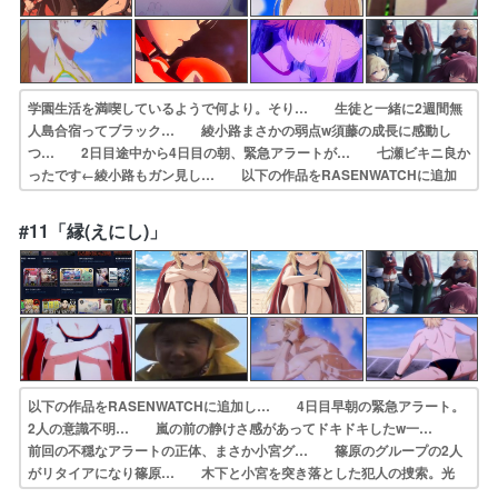
学園生活を満喫しているようで何より。そり… 生徒と一緒に2週間無
人島合宿ってブラック… 綾小路まさかの弱点w須藤の成長に感動し
つ… 2日目途中から4日目の朝、緊急アラートが… 七瀬ビキニ良か
ったです←綾小路もガン見し… 以下の作品をRASENWATCHに追加
し… 雑学クイズにビーチフラッグ実にバラエティ… 綾小路にも苦
手な分野があったか笑どうやっ… 課題クイズで苦手ジャンルに苦戦す
#11「縁(えにし)」
る綾小路… のホストみたいなムーブしててダメだったう…
以下の作品をRASENWATCHに追加し… 4日目早朝の緊急アラート。
2人の意識不明… 嵐の前の静けさ感があってドキドキしたw一…
前回の不穏なアラートの正体、まさか小宮グ… 篠原のグループの2人
がリタイアになり篠原… 木下と小宮を突き落とした犯人の捜索。光
り… ここまでの事をやって運営は動かないのかや… 無人島特別試