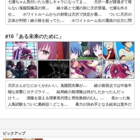
七瀬ちゃん気付いたら推しキャラになってま… 天沢一夏が謎過ぎて堪
らない鬼龍院楓花の突… 綾小路と七瀬の前に天沢登場。七瀬を外さ
せ… ホワイトルームからの刺客は天沢で決定か最… ついに天沢の
正体が判明！綾小路を狙ってた… ホワイトルーム生の選抜の仕方に問
題があっ… ホワイトルームからの刺客っておまえじゃな… メスガ
キちゃんかわいいよメスガキちゃん綾… 綾小路の忠犬かわいいね誰だ
#16「ある未来のために」
よこんな良い子… 自らホワイトルーム生と明かした天沢に対し…
天沢さんがとにかくかわいい。鬼龍院先輩が… 綾小路視点では中途半
端な攻撃にカテゴライ… 結局綾小路清隆は何がしたかったんだっ
け？… 清隆を迎える理事長代理と男性教師の2人。… 長かった無
人島試験もついに最終話！どこを… 暴力が決め手となる結末は意外だ
った進級に… 大人がシャシャリ出てくるとは…伊吹だけ得… 無人
島サバイバル編。いつも通り面白かった… 何が起こっているか本当に
いまいちよくわか… 「ある未来のために」堀北さんに天沢さんが…
ピックアップ