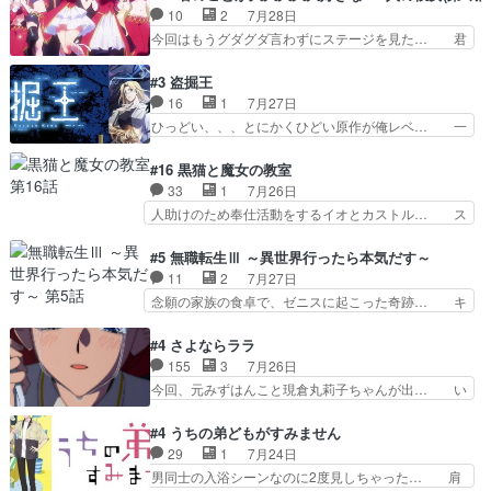
を笑わせようとする姿も冬月… 3話までは主人公
秘密をあっさり受け入れたのは拍子抜… 蘇生魔法
10
2
7月28日
がどうでもいいことでずっ… 花火購入に浅草へ…
って下衆い国なら進退窮まったら手… 蘇生魔法ヤ
今回はもうグダグダ言わずにステージを見た… 君
行き当たりばったり訪問…
バイけどミミいなかったら詰んで… アニメオタク
のことが大大大大大好きな１００人の彼女… 100
あるある：作中に花が登場する… ご視聴ありがと
カノ版ラブライブ！？こういうのは人… 俺、みん
#3 盗掘王
うございました！アリとセイ… ごめん、そういう
なのレッスン動画をDVDが焼きき… アナウンス
16
1
7月27日
話がしたい作品じゃないの… 第４話感想：その口
役で出演いたしましたみんなのア… 恋太郎ファミ
ひっどい、、、とにかくひどい原作が俺レベ… 一
止め効果あるかな？ミミ…
リーがガチでアイドルに挑戦！… ギャグギャグし
般人が巻き込まれることもあるのか結構面… 久野
くもド直球で泣ける回来たな… 【完全初見】100
美咲さんと言えば幼女！アイマスの市原… 遼河は
#16 黒猫と魔女の教室
カノGirlfrien… 『アイドル伝説恋太郎ファミリ
目的の為には人命も軽視するタイプの… 4つのス
33
1
7月26日
ー』にて「ア… 安木路佐ウル子役で出演いたしま
キルが揃う。広い墓を捜索中、遼河… 村正はそん
人助けのため奉仕活動をするイオとカストル… ス
したクォリ…
なおどろおどろしいエピソードあ… 気持ちよくし
ピカも大概怖がりだけど、カストルが更に… イオ
ようとしてるのはわかるけど。… 韓国ご自慢の俺
とカストルの共通点は、魔法の制御が出… 椋鳥の
#5 無職転生Ⅲ ～異世界行ったら本気だす～
レベのアニメ制作を日本に奪… 予言で正体がバレ
大群て…住民から迷惑がられてない？… キングコ
11
2
7月27日
る、もう騙し討ちは出来な… 村正の墓、アニメで
ングor進撃の巨人牡羊座のアルデ… スピカ・イ
念願の家族の食卓で、ゼニスに起こった奇跡… キ
見ると一杯で怖いな。ア…
オ・カストルという組み合わせ。… 有り余るパワ
スをせがむロキシーが可愛い過ぎ！妹達へ… エリ
ーが制御出来ない誰かの為に力… スピカの放り込
ナリーゼの悪魔の囁きwクリフとエリナ… 悪魔の
#4 さよならララ
みかたが雑になってきてるな… イキりカストルは
囁きやめてくださいwおい、1番重要… ゼニスも
155
3
7月26日
怖がりやったかあスピカな… 鏡の世界への突入と
感情が出てきてて良い方向に進んで… 第５話を
今回、元みずはんこと現倉丸莉子ちゃんが出… い
新たな依頼サブタイトル…
ABEMAで視聴しました。視聴に… クリフとエリ
や、これけっこうおもしろいかも知れん。… 王子
ナリーゼさんが夫婦になり、ノ… エリナリーゼ様
様とは...本当の愛とは...なんぞ… テンポの良いボ
#4 うちの弟どもがすみません
相変わらずで草ルディ君釣り… ルーデウスにシル
ケとツッコミで笑わせつつ、… この作品、ストー
29
1
7月24日
フィエットとロキシーとの… 離れ離れになったり
リーにも登場人物にも全く… 家で机に向かってる
男同士の入浴シーンなのに2度見しちゃった… 肩
別れがあったり絶望の大…
時の貧乏ゆすりとか、ラ… お姉ちゃんと話せ