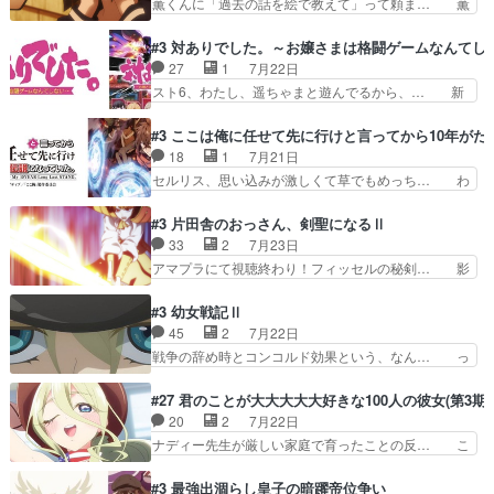
薫くんに「過去の話を絵で教えて」って頼ま… 薫
ガーにタバコ入ってるの…
田山さんにロマンスの香りが漂って… 佐々木さん
にとってダラさんはもう一人の…おっぱい… 遂に
と田山さんのやり取り見てるこっ… 二人の関係が
シリアス展開になるかと思ったら全然そ… 薫が通
#3 対ありでした。～お嬢さまは格闘ゲームなんてし
「ただのヤニ仲間」から「ちゃ… 田山から消臭ミ
うは応神町立応神北小学校一方、日向… 思ったの
27
1
7月22日
ストを戴いてお礼返しをして… からかったつもり
と違う刺客出てきたwwただ関西弁… とエピソー
スト6、わたし、遥ちゃまと遊んでるから、… 新
なのに、思いもよらない佐…
ドの進みにおどろくけど、気持ち… ①作文の定番
しく先輩キャラが対戦相手として増えたこ… ま
「将来の夢」地元志向が強くな… さすがにてこ入
ぁ、こんな都合よく格ゲー女子が集まるか… 規律
#3 ここは俺に任せて先に行けと言ってから10年が
れしてきた。ミステリアスな… 弟くんから昔の話
違反は許さない人かと負けず嫌いの可愛… 何かに
18
1
7月21日
を絵に描いて！と言われた… 神をも恐れぬ姉弟と
一生懸命になっている女の子はかわい… 先の一件
セルリス、思い込みが激しくて草でもめっち… わ
ダラさんのコメディかと…
で綾と美緒は親しくなる。厳しい寮… 体育会系み
ーい、可愛い男の子キャラが出て来た～♪… 隠し
たいな点呼が行われるお嬢様学校… ３話、このタ
子前提から離れないセルリスちゃんゲル… 顎ヒゲ
#3 片田舎のおっさん、剣聖になるⅡ
イプの作品によくある『努力型… 格ゲー専門用語
生えたゴリラ系中年おっさんが男に会… どうあが
33
2
7月23日
が９割方分からんけど、俺は… 取り締まる側を仲
いても弟認定。ニワトリファイター… ここは俺に
アマプラにて視聴終わり！フィッセルの秘剣… 影
間に、これは強い。4人そ…
任せて先に行けと言ってから１０… ちょっと奇妙
のように実体のない敵は人間相手と違い、… ・魔
な新キャラは、次元の狭間への… 最近のアニメ界
術師学校を突如襲った魔狼はベリルとフ… 老いに
#3 幼女戦記Ⅱ
ゴリラに飽きてニワトリにス… セルリスには見守
対する恐怖ね。恐怖を感じながらミュ… 教頭が藪
45
2
7月22日
り役が居ないとアカンね自… すみませんセルリス
をつつきやがったのかただ、動機は… 今回は何と
戦争の辞め時とコンコルド効果という、なん… っ
萌えでした魔族の男の子…
言ってもフィッセルの活躍がカッ… 人型以外の相
て毎回なってますが、「コンコルド効果」… ミニ
手と戦うのはゼノ・グレイブル… アクション主体
アニメ『ようじょしぇんき2』本編に加… 」はち
#27 君のことが大大大大大好きな100人の彼女(第3期)
で中身がほとんどなかった。… 単純単調な話にな
ょっと無能過ぎんかサンプル数1やん… ターニャ
20
2
7月22日
っちゃってて、、、え？そ… 徐々にわかってくん
が思ってる方向に進まずこれでまた… 合衆国と帝
ナディー先生が厳しい家庭で育ったことの反… こ
のよなぁこれ以上動けな…
国で小競り合い中、同盟国が講和… 戦争は始める
の辺りから原作を見ていないので、ナディ… 自
より終わらせる方が難しいって… 和平交渉のため
由、アメリカ、日本人、国語教師＋新たな… ナデ
#3 最強出涸らし皇子の暗躍帝位争い