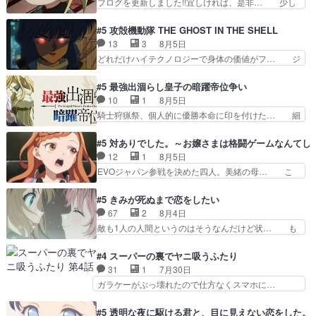
ブログを更新しました!!宜しければ、是非… 少し
とは？！もう来週…
のベリルが好きだけど、今回みた… 4人だけでサ
でもマシな負け方を選んだゼートゥーア… ゼート
ーベルボアを狩りに行く。野営… ・実家周辺でサ
ゥーアの唯一の手駒が強すぎる笑あお… 私にとっ
#5 攻殻機動隊 THE GHOST IN THE SHELL
ーベルボアが暴れてると聞い… ちょっと年齢の事
て完全にご褒美回ゼー様の葉巻シー… やはりター
13
3
8月5日
を言いすぎとゆーか言い訳… ベリルの母もやはり
ニャが後方指揮だと展開に迫力が… “貧乏籤百連
どれだけハイテクノロジーで身体の価値がフ… ジ
只者じゃなかったかベリ…
無料ガチャ”100連でも1回… 2期入ってから地味
ャミングも伏線になるかと思った回想シー… フチ
だよね。ただでさえ幼女… 「餌になってもらわね
コマだいぶ理性持ち始めた。この世界の… 原作読
#5 最強出涸らし皇子の暗躍帝位争い
ばならぬ」って言葉に… ゼートゥーア左遷によっ
んだのもう何年も前なのに、覚えてる… コイルの
10
1
8月5日
て参謀本部の連携が… 緊張感ある戦闘描写とギャ
汚職を突き止めるべくバトーの指導… やまとん1
騎士狩猟祭、個人的に優勝本命に印を付けた… 細
グ今週の『有能な…
号はどこの部分で使うのだろう？… 日本とロシア
かい設定を考えるのが面倒な時は古代魔法… エル
が絡む政治の話かつ色々な用語… 第５話を
ナがチートすぎる笑アルは最初から自分… プラネ
#5 対ありでした。～お嬢さまは格闘ゲームなんてし
primevideoで視聴しまし… 前回同様『イノセン
ット・ウィズ展開アツいな「騎士狩猟… 麦茶どこ
12
1
8月5日
ス』を含む押井・神山版… 第５話「EPISODEラ
ろかタイトル通り麦茶の出涸らしぐ… 第５話を
EVOジャパン参戦を決めた四人。美緒の母… こ
ストの母親の気持…
ABEMAで視聴しました。視聴に… 復讐に燃える
の作品に唯一足りないと思ってた(無くて… 見た
吸血鬼兄弟の弟ですいいキャラ… クリスタ皇女
目は気品溢れてるのに中身は…美緒ママ… テー
#5 きみが死ぬまで恋をしたい
が“萌え”なのでこの娘が皇帝… ウサギ好きそうな
マ：格ゲー大会に行くには？感想は、美… 大会を
67
2
8月4日
王女殿下がかわいい。幼馴… ついに始まった狩猟
前に格ゲー熱が高まる一方、百合の本… 東京で開
敵も1人の人間というのはそうなんだけど状… も
祭。エルナの活躍で上位…
催される格ゲー大会に参加すること… Japanに向
う着れないからってどういう意味だろうな… ミミ
けて外泊届にサインをもらっ… 長崎から大会のた
を人間に戻して欲しいでも自分達が代わ… ご視聴
#4 スーパーの裏でヤニ吸うふたり
めに東京へ!/でも観光よ… 旅の支度全部やってく
ありがとうございました見るたびに切… 誰かと思
31
1
7月30日
れる先輩、なんだかん… 第５話をｄアニメストア
ったらちゅー先輩か。しれっと相方… 第５話感
ガラケーがぶっ壊れたので仕方なくスマホに…
で視聴しました。視…
想：コ□した相手にも家族や…､戦… つらい回
佐々木さんとは同い年くらいに思ってたけど… や
だ……つらすぎる……。エスタ先輩… 今週のシー
はり出オチ感が否めず、エピソードの打率… 田山
#5 透明な夜に駆ける君と、目に見えない恋をした。