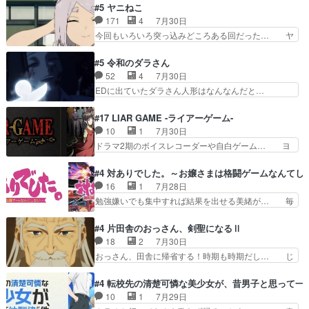
なががんばってくれたアリスの父ちゃん… 成長限
#5 ヤニねこ
ていただきました！最終的に… この高らかなDT
界が999である村人と定めた上位存… 大規模バト
171
4
7月30日
宣言、合田一人に通じるも… この作品は近年稀に
ルシーンなのに会話してばっかり… やっぱり勇者
今回もいろいろ突っ込みどころある回だった… ヤ
見るおっさんキャラの充…
より強かったか笑統率力LV9… 普通の人間の親子
クのクワガタ取りの話が尋常じゃない雰囲… 妹子
やーん総務課長と娘の女子… これがこの世界の仕
ちゃんの恋愛話をしたり、タバコを生産… ここう
#5 令和のダラさん
組みか‥Lv200帯の… そのために役割を超越する
っすら思ったことズバリ言ってくれて… おかし
52
4
7月30日
者の出現させるた… アリスのお陰で他の勇者達も
い、さわやかだ 世話好きの陰に支配… ヤクねこ
EDに出ていたダラさん人形はなんなんだと…
共闘してくれ魔…
のクワガタ取りの話見て切なくなっ… 普段は選別
『ダラさんと呼ぶ者が生まれた日』をダラさ… 陰
された4～600レスを2,30… 隠し方が密売人のそ
惨な過去がきっちり現代に継承されている… ダラ
#17 LIAR GAME -ライアーゲーム-
れww唐突な作画力の正… なんか今日はかなり一
さんと姉弟の母との出会いの話やはりダ… ダラさ
10
1
7月30日
瞬で終わっちまったっ… 先週と比べてまだまとも
んの過去話も佳境…げに恐ろしいは人… 第５話感
ドラマ2期のボイスレコーダーや自白ゲーム… ヨ
に見えた。4話は過…
想：２人の過剰な貢ぎ物?の礼とし… 第５話感
コヤは人間の弱い所をつくのが抜群に上手… 昼の
想：姉のお誕生会にダラさんを招待… 部分的に時
国の奴らも馬鹿が多いが、夜の国も同じ… ご視聴
#4 対ありでした。～お嬢さまは格闘ゲームなんてし
系列が4話と入れ替わってるのね… こんなデカイ
ありがとうございました来週もよろし… 握った◯
16
1
7月28日
のどうやって運ぶんだよ！？姉… ダラさん、人型
治郎（中の人的に）仲間であるプレ… ヨコヤの頭
勉強嫌いでも集中すれば結果を出せる美緒が… 毎
形態にもなれるんか!?w髪…
の回転の速さと人間の心理を利用… 夜の国のヨコ
晩スト６対戦を楽しむ４人。だが、期末試… どん
ヤ支配がますますひどく……。… ヨコヤは飴と鞭
なゲームも相手が強すぎるとやる気無く… テー
#4 片田舎のおっさん、剣聖になるⅡ
で夜の国の独裁支配を強化、… やはりヨコヤいい
マ：テスト勉強と大会感想は、美緒がテ… すげー
18
2
7月30日
ですね。昼の国が勝てる流… 役で出演いたしまし
ーーーーーーーー良い……。女性声優… 深夜の格
おっさん、田舎に帰省する！時期も時期だし… じ
た。次回も緊張が止まり…
ゲー対戦よりテストの方がよっぽど… 真剣に授業
いさん、ベリル、副団長、年長者が強い順… 底知
を受けて、夜は珠樹の部屋で格ゲ… 来たる定期テ
れない爺さんには夢が詰まってると思う… クル
#4 転校先の清楚可憐な美少女が、昔男子と思って一
ストに向けて勉強会！美緒ちゃ… 受験勉強と戦闘
ニ、ヘンブリッツ、ミュイと一緒におっ… 帰省、
10
1
7月29日
の2択なら戦闘を選ぶ娘w美… 勉強嫌いでバトル
お供ヒロインはクルニ。順番的には確… 父親から