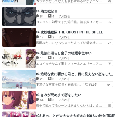
カラオケ行ってなんも歌わず帰るのかよハン… 春
を選ぶって、ひぐらしの沙…
手紙が来た。サーベルボアの退治の… ここでヘン
希ちゃんの私服、めっちゃ可愛いぞ！！！… どう
ブリッツくんが同行するのが変で… ・ベリル、実
やらあの女優さんが春希のお母さんのよ… 春希ち
#4 幼女戦記Ⅱ
家に帰ることに・ベリルはミュ… おっさんの親と
ゃん姫ちゃんに野菜の子も凄え可愛い… 隼人くん
84
4
7月29日
なるとお爺ちゃんだよね孫扱… ・ベリル、実家に
のスマホを買いに行ってたけど完全… 第４話を
コンコルド効果でまた泥沼化。無茶振りに奇… ル
帰ることに・ベリルはミュ…
U-NEXTで視聴しました。視聴… スマホを買うた
ーデルドルフ中将自らが行う煙草と葉巻は… ブロ
め、都心で待ち合わせをした… OP曲きっかけで
グを更新しました!!宜しければ、是非… 計画通り
#4 攻殻機動隊 THE GHOST IN THE SHELL
見始めてたけどなんだかん… いきなりシリアス展
にはいかないね笑やり遂げた(ほぼ… 今回もター
17
2
7月29日
開ぶち込んでくるじゃん… 春希の家庭事情は複
ニャに不都合なことがあったりし… 白髪の男性が
殿田みたいになっちゃった人って結構会社に… バ
雑。食事とか隼人が親身…
語った家族を失った喪無感が、… 連邦に対して有
トーがカッコいいと思ってたら、トグサが… あの
利な講話条件を引き出すため… コンコルド効果に
見た目もうただのロボでしかないんだよ… 俺らの
#4 最強出涸らし皇子の暗躍帝位争い
油を注ぐターニャの勝利軍… 犠牲を払っても良い
汗拭きそりゃいやだろwwバトー＆ト… イノセン
10
1
7月29日
ならお前たちが前線へ行… 戦闘がアッサリし過ぎ
スの元となった回だけど、ガイノイ… アダム・リ
エロイタチなんて事をフィーネとエリーにア… ア
じゃない？戦争がメイ…
ンクやジェイムスン(教授)型サ… アンドロイドも
ルも気付かなかった事を…フィーネは自分… モン
おっさんの汗を拭くのは嫌や… 押井守監督のイノ
スターを呼ぶ笛？黒幕は狩猟祭とは関係… 平凡な
#4 透明な夜に駆ける君と、目に見えない恋をした。
センスの土台になったエピ… コミカルなのにも慣
少女に見える眼鏡w眼鏡属性は持ち合… 神アニ
25
3
7月28日
れてきました。１話でし… ロボットの反乱は今と
メ、ケテーイ！「騎士狩猟祭、前夜の… フィーネ
不適切な言葉を指摘する鳴海も、1話では冬… か
なっては良くある話し…
がアルノルトに活躍してもらいたが… 第４話を
けると鳴海のやり取り微笑ましいw良い奴… どう
ABEMAで視聴しました。視聴に… 第４話、アル
接していいのかわからず戸惑うかけるも… 盲目だ
#4 きみが死ぬまで恋をしたい
とフィーネの２度目のデート出… マジできな臭い
と相手の表情も分からないからどう思… 今期のバ
64
3
7月28日
ぞ帝位争い。姉からの刺客を… ふぃーねと町の様
ックナンバーみたいなOPアニメ。… 初デートで
戦争で戦ってるシーンはあまりないとはいえ… 前
子を見に行ったら町中で窃…
冬月を笑わせようとする姿も冬月… 特に大きな事
回までにあまり見れなかったようなシーナ… ミミ
件やイベントが起きるでもなく… 初デートで冬月
の存在で揺らぐ14クラス約束された死… ミミの
#28 君のことが大大大大大好きな100人の彼女(第3期)