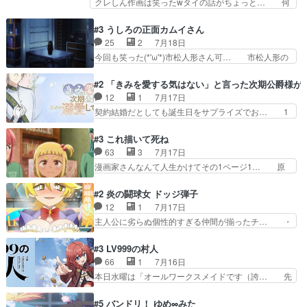
クレしん作画は笑ったwタイの話がちょっと… 何
くっとした。そういう方向…
トでそのチョイスは一発アウトだ… 結構、少女マ
で随所に実写入れるの？あと敵の顔芸は頼… 実写
ンガ的にシリアスな展開なのだ… 遊園地デート、
の講談から始まり途中も実写演出入った… 相変わ
#3 うしろの正面カムイさん
お互いの誤解が解けてよかっ… 円盤購入を検討し
らずコミカルなKAMAKURA良く… 動画検査させ
25
2
7月18日
始めるくらい最高だったな… 1人のjkとして普通
ていただきました！待ちに待っ… 1期目の導入も
今回も笑った(*'ω'*)市松人形さん可… 市松人形の
に生きたいのにそれを…
だけれどもぉ2期目の導入も… 観てたらいつの間
お市ちゃん登場。普通に昇天させ… 90年代の氏
にか終わってたwそれにし… Aパートでは逃若
の仕事を思わせるケレン味作画… あいかわらず杉
#2 「きみを愛する気はない」と言った次期公爵様が
党、Bパートでは庇番衆。… 故郷は遠きにありて
田さんのアドリブっぽいなに… ギャグもいいし作
12
1
7月17日
思ふものそれは時行の鎌… というただの日常回か
画も綺麗このシーンは原作… 呪いの人形は仲間に
契約結婚だとしても誕生日をサプライズでお… 1
と思いきや、そこから…
なるの怪奇組とのネタ被… 呪いの人形、人形相手
話目のキラキラなユリウス様にそう言えば… いろ
に除霊出来るん？。w… ショートアニメならでは
いろあったんだな。奥様の心が彼の心を… 政略結
#3 これ描いて死ね
のテンポの良さが光… 呪いの人形ドジっ子すぎる
婚による妬みから色んな嫌がらせを受… 【今夜の
63
3
7月17日
しかも仲間になる… 呪いの人形がビビっとるぞ。
アニメAは…】前向き没落令嬢×こ… マウントに
漫画家さんなんて人生かけてその1ページ1… 原
今回あんまりエ…
気付かない素直な主人公大丈夫か… もうユリウス
作も読み始めたらアニメでの物語の再構築… 前向
の保護者みたい笑マウントに全… 次期公爵夫人が
きで真っ直ぐな主人公と、拗らせに拗ら… にて、
#2 炎の闘球女 ドッジ弾子
それでいいのか？と思わない… 貴族は階級社会で
落語部長役で出演させていただきまし… すげえお
12
1
7月17日
大変だ。や、やはり同性に… 第２話をU-NEXTで
もしろかった。アバンの諸星大二郎… ◤￣￣￣￣
主人公に劣らぬ個性的すぎる仲間が揃ったチ… ・
視聴しました。視聴…
￣￣￣￣￣￣￣￣￣￣名場面アイ… メンバーと部
ショッピングモールでドッジボールするな… 颯爽
室をどうにかする為に動く安海… ウケるために色
登場!因縁のライバル!善の立ち位置で… しょーも
#3 LV999の村人
んなジャンル描いてどんどん… 春の南東の空のお
な…こんなもん真面目に見たらバカ… 宿命のライ
66
1
7月16日
とめ座付近明るい星は20… 明るい現役の青春と
バルの襲撃に始まり、燃えるシチ… 早くもライバ
本日水曜は「オールワークスメイドです（誇… 先
暗い過去の情念とが良い…
ルチーム。敵もなかなかに個性… があると思った
入観に縛られない鏡の姿勢と、アリスの笑… 本日
のだがほとんど覚えていない 聖アローズ学院闘球
22:59まで！✦キャストサイン入り… 人族と魔族
#5 バンドリ！ ゆめ∞みた