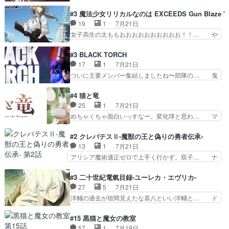
ミ不在の際のシーナ、アリとセイランとの… ミ
し付けられた本独特やし、おま… シュラ子ちゃん
ミ、最後のその顔は怖いよ...。てかタ… もはや人
#3 魔法少女リリカルなのは EXCEEDS Gun Blaze Ve
をちびっ子にしたあの玉、も… 半裸の警官の方が
間なのかも怪しい戦闘シーンがない… 今話第LO
19
1
7月21日
怖い。ライバルキャラかわ… 霊媒師が人の肩に霊
／原画で参加させていただきまし… 皆大好き、ロ
女子高生の太ももおおおおおおおおおお！！… や
を乗せるな笑なんてモノ…
リの全裸だーーーーーーッッッ… シーナとミミが
っぱり、そんなはまって見てる感じでは、… 『久
友だちになってよかった。ミ… ダークな世界観に
瀬シイナと夜海トワ』今回はフォロワー… なのは
#3 BLACK TORCH
芽吹く百合の花。ミミ(c… ルームメイト1ヶ月経
と出逢い炎の魔人の能力を人類の為に… ・シイ
17
1
7月21日
ってシーナがミミの人… もう後戻りできないぞ」
ナ、トワと出会う親近感を感じる2人… 篠宮マナ
ついに主要メンバー集結しましたね〜部隊の… 鬼
してくるとは思わん…
が登場したけど公式サイトに20歳… リリカルな
子母神、桐原との馴れ初めは多分に衝突気… 絵に
のはらしい、人間ドラマが始まり… この2人めっ
描いたようなチョロインだったな。下半… 前回か
#4 猫と竜
ちゃ食うやん魔人狩りチーム強… 人類滅亡寸前ま
ら引き続いてじいさんとの決別の冒頭… あっちは
25
1
7月21日
で追い詰められていたのに、… 第３話をU-NEXT
呪霊でこっちは物怪。忍者っぽいア… 護衛対象と
めちゃくちゃ面白いっすなー。変化球と思わ… マ
で視聴しました。視聴…
なる弐郎を連れて隠密局へ、彼の… →現状展開が
インからローゼマインへ重要回をちゃんと… 何世
王道パターンなので無難という… 保護対象となっ
代もの猫たちの誕生と成長を見守る猫竜… 前回猫
#2 クレバテスⅡ-魔獣の王と偽りの勇者伝承-
た弐郎は鬼子母神一華の護衛… 護衛はお尻一華、
たちで熊退治をしていた中の一匹の猫… と思って
13
1
7月21日
ここは定番やっぱ物の怪の… ①敵は会話してる最
みにいったらクロバネのCV.速水… 「おじちゃん
アリシア魔術適正ゼロで上手く行かず。双子… ナ
中の同乗者を物音一つ発…
は身内に甘い」で、いきなり笑… ガチで素晴らし
イエちゃんが不憫な立場になっててめっち… 自己
すぎる……。長命種によって… 前回巣立っていっ
紹介の時台に乗ってるサラサ可愛いw学… ナイ
#3 二十世紀電氣目録-ユーレカ・エヴリカ-
た子猫たちのその後が描か… 王子の旅の始まりは
エ・シフォンリッツの出番が多くて嬉し… 石田で
27
5
7月21日
確かにそうでしたよね！… リゼロ見終わっちゃっ
こいつワルだな。なぜ大猿に変身した… 2冊目の
洋輔の過去が垣間見えたな喜八といい洋輔と… ド
てほのぼの系がいいか…
トアの書は学長の手に1話冒頭と合… アリシアと
タバタしたけど兄の遺した目録に記された… 洋輔
クレンのソルセインでの潜入生活… 元は勇者だっ
が目録に固執する理由もほぼ明らかとな… これ京
#15 黒猫と魔女の教室
たのにロリ化されて学生にされ… これはいい黒沢
アニだったのかそのわりにはそこまで… 清六兄ち
57
1
7月19日