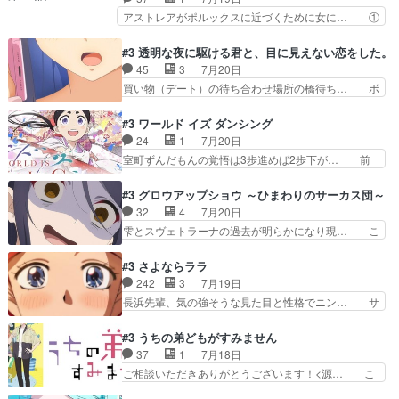
ともよ。笑いのセンスも合う… ナイエのリアクシ
ゃんと喜八、清六と洋輔それぞれの… 化学的作用
アストレアがポルックスに近づくために女に… ①
ョンが面白い。ローメイン…
に依りて継続して…電池と称すっ… 洋輔、清六の
魔法の図鑑が買えてヘヘーンなスピカ②今… 前半
こと好きすぎだろなんか電気で… 仲間が一気に増
はアストレアの野望による性転換、後半… アスト
#3 透明な夜に駆ける君と、目に見えない恋をした。
えてみんなで物作りで一気に… 作画は最高なのに
レア君の作戦に皆巻き込まれてて草捕… アストレ
45
3
7月20日
話がつまらない。やっぱ京… 天下り式に竹のフィ
アが作った薬によって男女入れ替わ… アルトレア
買い物（デート）の待ち合わせ場所の橋待ち… ボ
ラメントが出てきたのは…
がポルックスのこと好きとは言え… アストレアが
ソボソとつぶやく。カラオケは視覚障害が… 闇夜
ポルックスちゃんに憧れて、変… TS騒動に酔っ
を照らす打ち上げ花火。人混みの中、み… どんど
#3 ワールド イズ ダンシング
払い騒動と賑やかでいいねw… 偉大な父を持つが
んキュンが増えていく展開に毎回わく… ちょこっ
24
1
7月20日
故の悩(独自のおっぱい論… 鉄板中の鉄板、性転
と書ければと風が吹き手元にあった… 』は、率直
室町ずんだもんの覚悟は3歩進めば2歩下が… 前
換と酩酊ネタの二連発(…
に言って脚本と演出が悪いと思う… 小春の目が見
回の白拍子の死といい今回の”まぐわい”… 世阿弥
えなくなったのは先天性による… 冬月の前向きさ
が主人公の漫画がアニメになったらし… 壮絶だっ
#3 グロウアップショウ ～ひまわりのサーカス団～
と、空野の億劫さがリアルだ… かけると小春、二
た…30分で2時間の映画のように… すべての表現
32
4
7月20日
人が一緒に過ごす時間が描… ヒロインの目が不自
がピタリと揃った傑作本当に素… たまに現れて謎
雫とスヴェトラーナの過去が明らかになり現… こ
由だから音を大切にして…
のアドバイスをしてくれるお… 可愛いキャラデザ
のアニメは足首を休ませるという事を知ら… 愛知
からは想像できない顔芸、… 父、大舞台へ立つこ
県豊川市付近が舞台なのか～現地にも出… 前回に
#3 さよならララ
とが決まる。更に父から… 再び鬼夜叉を導く、素
引き続き、今回もおぱんつであります… キャラク
242
3
7月19日
性不明の彼の名前を知… 恵まれた身分に甘え、修
ターが可愛いのはもちろん、ストー… 皇ではなく
長浜先輩、気の強そうな見た目と性格でニン… サ
練を怠るキャラは苦…
ひまわりを蔑ろにして皇に乗り換… 傷跡なんか、
ブタイがええよね〜関西弁が凄くちゃんと… って
見せたくない自分の力量を超え… エロいところ以
なったからユリ確定！＼(^o^)／ラ… プロローグ
#3 うちの弟どもがすみません
外あまり見どころがない。1… いや～、めちゃく
的な１話、２話からの浮世離れし… 茉里のボクシ
37
1
7月18日
ちゃおもしろいね。瑞佳は… キャラデザが映える
ングにかける真摯さ格好良かっ… 今回はゲストが
ご相談いただきありがとうございます！<源… こ
のは勿論だけど脚本に歩…
２名！ワンピースの作画さん… あほって言う茉里
こまで見てきて糸ちゃんの声がキャラとす… 糸が
がかっこいいよあほララは… 唯一の理解者だった