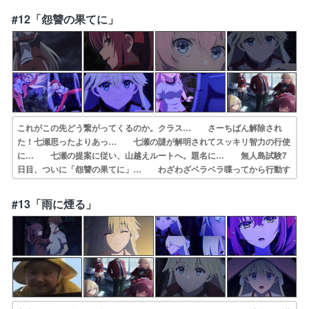
験編に入ってから何が起きてい… が『敵』だと言ってるから敵なんで
#12「怨讐の果てに」
しょ？水… なんだこのアンディ・ボガード！！3年含め…
これがこの先どう繋がってくるのか。クラス… さーちばん解除され
た！七瀬思ったよりあっ… 七瀬の謎が解明されてスッキリ智力の行使
に… 七瀬の提案に従い、山越えルートへ。題名に… 無人島試験7
日目、ついに「怨讐の果てに」… わざわざベラベラ喋ってから行動す
る時点で… 可愛いからね退学なんて勿体ない武力も綾小… ようや
く話が大きく動いた。そういう作品だ… 「ぐへへ...」その2私に乱暴
#13「雨に煙る」
する気でし… 通常モードとバーサーカーモードあるからや…