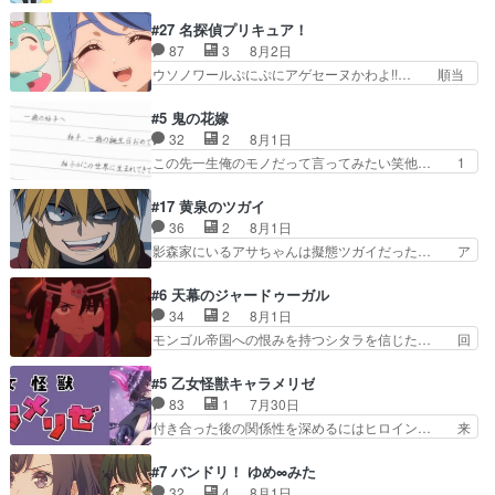
はまだ柊の顔も見たことなかったっけ！1… って
ンセスえらい。プリンセスの精… アンデケン行っ
お名前を見たんだけどあの中村大樹さん… 糸ちゃ
#27 名探偵プリキュア！
てケーキ食べて、帰りにカメ… ララが働く事での
んカッケー、色んな意味でwゲームが… 姉から性
87
3
8月2日
てんやわんや。働いて大変… 地道に働き人と関わ
的興奮覚えてないよね？なんて言わ… テーマ：引
ウソノワールぷにぷにアゲセーヌかわよ!!… 順当
る日々の中に愛を見いだ…
きこもりの理由感想は、久しぶり… 元ゲーマーな
にマコトジュエルの争奪戦をやったと。… 記憶を
ので、はちゃめちゃ楽しく作業… 糸ちゃんと源く
取り戻し正式に探偵事務所で働き始め… ポワロ、
#5 鬼の花嫁
んの距離感おかしいね(*´… 糸と源ははよ好きお
元ネタを解説して原作に誘導するの… くれあさん
32
2
8月1日
うとると言わんかい！引… ショウくんと対等に話
の探偵としての初事件にしてちょ… ・急にクイズ
この先一生俺のモノだって言ってみたい笑他… 1
すためにゲームをする…
番組が始まったw・妖精ウソノ… るるかの助手だ
歳からの誕生日プレゼント………とは思っ… 玲夜
った？今回が初めての探偵活… 探偵じゃなかった
さん柚子に18年分の誕生日プレゼント… 柚子は
#17 黄泉のツガイ
の！？クレアさん探偵すぎ… 突然のポアロクイズ
鬼龍院家から初めて学校に通う事にな… プレゼン
36
2
8月1日
は草なんよ。んで、あん… 今回からついにくれあ
ト攻撃ヤバすぎるwwwヴァイオレ… 玲夜さまサ
影森家にいるアサちゃんは擬態ツガイだった… ア
が探偵事務所の仲間に…
プライズの、これまでの柚子ちゃ… 玲夜から柚子
サが置かれた立場や気持ちを汲んで熱くな… 屋敷
へ17年分の誕生日&を未来に… 「​​13歳の柚子ちゃ
にアサはいなかった逆にガブちゃんはい… 影森の
#6 天幕のジャードゥーガル
んへ…もう中学生な… 梅原の人が18歳になるま
当主が際限なくツガイを増やせるのに… 今回はも
34
2
8月1日
での誕生プレゼン… なよなよした男（cv石田彰）
うガブちゃんさんの悲鳴にも似た怒… ユルと戦っ
モンゴル帝国への恨みを持つシタラを信じた… 回
梅ちゃんがた…
た時から伏線が張られていたのが… しかしアサ
想が淡々と語られるのだけどいつの間にか… オゴ
は、兄様に会いたいbotだと思… ツガイには優し
タイの妃になってもその心は晴れず、モ… ドレゲ
#5 乙女怪獣キャラメリゼ
い筈のガブちゃん、アキオの… 色々とひっかけが
ネの過去、宝石だった彼女が人になり… ドレゲネ
83
1
7月30日
あって、最終的に嫌な終わ… ゴンゾウが従える大
の過去、、辛かった、、あのジャタ… 年上旦那が
付き合った後の関係性を深めるにはヒロイン… 来
量のツガイに何事かと思…
良い人でも、女は宝石でただ笑っ… ダイルの儀式
夢ちゃんがキングコングなのいい味付けだ… ずっ
の神々しさたるや。一気に空気… ドレネゲの辛い
とメスってて何この可愛い生物。クラス… 付き合
#7 バンドリ！ ゆめ∞みた
過去には同情の言葉しか…シ… 奥様に悲しい過
い始めたら始めたでまた違った悩みが… と一歩ず
32
4
8月1日