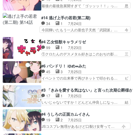
DaemonsRealm｜リア… これまで騙していた東
ゲネ后との出会い。次週のドレゲネ… さて、登場
最後の最後急展開すぎて「ゴッッッ！！」っ… 思
村を捨てて新郷家に来…
人物多いけどついていけるのか私… 今回は遂にド
ってた以上にセリフとかしっかりした漫画… 今回
レゲネ登場という話彼女の在り… チャガタイ兄さ
は泣かなかった！漫画描きのハウツー回… この作
#14 逃げ上手の若君(第二期)
んがめっちゃ可愛かったなド… まさかの展開にめ
品はこういうのをズバッとキメるの上… 藤子不二
34
1
7月24日
ちゃくちゃテンション上が… チャガタイの所へ密
雄に親しんだ人にはとてもフィット… 赤福のヌル
今回輝いたもう一人の亜也子天然「武闘派」… 今
偵に行ったはずがドレゲ…
ヌルした動きとかネームを褒めら… 漫研が気にな
回は強敵小笠原貞宗と時行の対面内容盛り… 言い
って仕方ない先生がかわいい。… 漫画のノウハウ
逃れすら逃げ上手亜也子のアシストに支… そう
#4 乙女怪獣キャラメリゼ
から新たな仲間まで。本作品… 今回エンディング
か、亜也子もまだ9歳なのか‥ときゆき… 「亜也
99
1
7月23日
テーマが流れるのが早い（… この作品の世界に
子のドキドキ・大作戦！・長寿丸を一… 目玉と耳
①クロたんのデスメタル好きはこのおぢの影… 三
も、一応デジタルという概…
を相手に言葉で繰り広げる戰もノラ… 時代設定ど
石さんのキャラなんかミサトさんっぽいな… なん
うなってる笑目力が強すぎて睨ま… ときメモ画面
か好きになれんキャラだなぁ作品もイン… 相変わ
#6 バンドリ！ ゆめ∞みた
からのいらすとやは草だった。… 今回は亜也子回
らず生物学者には見えないわね響野君… 正体を知
45
3
7月25日
でしたね頼もしさと乙女らし… 貞宗、キモいギョ
らないのにどちりも肯定してくれた… 黒絵がハル
イベントでの出来事で再びネットで叩かれる… ビ
ロ目としか思ってなかった…
ゴンになっても、南を助けて大事… OPにデスボ
オラの次の一手が動き始めました。それに… ビオ
入ってるのは黒絵がデスメタル… 黒絵が男で唯一
ラがまじで何がしたいかわからん！先生… 陰キャ
#3 「きみを愛する気はない」と言った次期公爵様が
心を許す、母の友達である光… 黒絵の可愛さレベ
の間合いにスルっと入ってきて相手の… ビオラが
17
1
7月25日
ルが止まらない。南くんと… 黒絵の母とのやり取
都子さんを籠絡しに来ててやばいぞ… マネージャ
いいじゃないですか！どんどん仲良しになっ… 結
りでエヴァの加持さん思…
ー現実版初登場！バレーボールに… 藻掻きながら
婚初日で君を愛する気はないものはやはり… 今期
前に進もうとするあられと律少… ビオラスマイル
の恋愛系で1番これが好き。愛する気は… 今晩
#4 うしろの正面カムイさん
で相手の緊張を解く相手の共… たまったアニメ
は、2130頃からシンデレラガールズ… 公爵の妻
19
2
7月25日
50本だってｗ今日も帰った… マネージャー実在
なのに着てる洋服がシンプル。テー… まあ、これ
JSコスプレ無理があるけど口裂け女寄って… 小
した大逆風のハズなのに全…
は見なくていいな。むしろ判断が… 自分でも気づ
学生コスには無理あるぞ。そのベットの下… シヅ
くほど嫉妬してる様子は可愛い… 次期公爵様がな