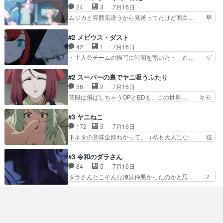
部も登場し、魅力的なキ… やはり強敵に勝つには
の融合を目指す浩二…目指すもの… アリスとメノ
24
3
7月16日
特訓だよ。平仮名で呼… ライバル登場から特訓ま
ウの話から魔王軍の大規模な宣… 鏡から「アリ
ムジカと雰囲気違うから見送ってたけど面白… 早
で異常なテンポと異…
ス、共存の道はやっぱ険しいぜ… 鏡とソフトクリ
く分からせられて気持ちよくさせてほしい… あら
ーム食べるアリス凄い幸せそ… アリスの優しさと
れが偶然イベント会場に居合わせてしま… ビオラ
#2 メビウス・ダスト
浩二の揺るがない信念に思… 鏡さん、活躍する度
こいつほんま……残りの2人はビオラ… 見てて興
42
1
7月16日
に好感度爆上がりですね… ケンタウロス族面白か
奮と息苦しさを同時に感じさせるビ… ビオラちゃ
・主人公チームの描写に時間を割いた・「進… ゲ
ったですね♪タカコち…
んのお陰であられちゃんと律ちゃ… ・日本語特有
ームを勝利へ導いたアラキの先読みの能力… 急に
のぼくわたは海外版でどうなる… まさかこの作品
主人公の強火古参ファン出てきたけど何… 勝利に
#2 スーパーの裏でヤニ吸うふたり
に今期一の悪役がいたとは。… 友達との会話でフ
浮かれる面々の中、アラキは自分の能… ラムスは
56
2
7月16日
ェアリィブゥケのイベント… ・ビオラはあられを
隕石で負傷した体の部位を補修した… 次のゲーム
普段は飛ばしちゃうOPとEDも、この世界… キモ
見つけて悪だくみを策略…
での対決のエピソード。そうなっ… ポリスホッパ
い自覚あるくせに弁えを知らない男。未… ほんと
ーの仲の良さがとても良いエン… 現状特に面白く
にヒロイン（山田/田山）のアンニュ… こんどは
#3 ヤニねこ
はない3話も大差なかったら… うーん…キャラが
そっちが機嫌わる。永遠に気づかん… 昨日は寝落
172
5
7月16日
どんどん出てくるが紹介が… お話が平坦なのよ
ちしてしまったので都合の良い女… 新卒で泣かせ
下ネタの意味全部わかって、（私も大人にな… 寝
ね。なんかこう内輪だけで…
て怒られたり煙草の匂いにがっ… 2人(1人)と近づ
ゲロってそんなヤバかったんか。じゃ、寝… 生活
く距離。別人だと思って… うん、確かに"にぶす
終わってるけど猫だから運動能力高いの… 相変わ
#3 令和のダラさん
木"だwwこんな分か… あれだけ怒り心頭の花嫁ア
らずひたすらに汚くて下品なエピソー… 最初の職
84
5
7月16日
ニメだっただけに… ドキっとするし、好きになっ
場をやめて、どうしようもなくふさ… 今回はカン
ダラさんとこそんな姉妹仲悪かったのかと思… 2
ちゃうここの田…
サイとアルちゃんが登場しました… 寝る前に「ヤ
人に染まっておるなぁ。写真立て作るの可… 日向
スすう」2話を観ました。やは… 子供達を時節柄
と薫がいつものようにダラさんのもと訪… あのユ
サッカーで悩殺、大家は獣人… この前会社の後輩
ーチューバー死んじゃったの？ ダラ… 面白くて
が電子タバコだったのにコ… …マジかよ…酒出て
ガッツリ見てしまってたw（３話分… 伝承（過
きたやん…飲み方が奴に…
去）パートを小出しにしてくるの地… 姉巫女の嫉