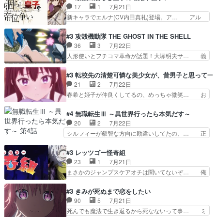
にイルドアの大佐がサラマン… 直属の部下ですら
ィー（大和撫子、やまと100Girl… 美しすぎる美
17
1
7月21日
戦争継続派か。。戦争は始… 「（あの量の差が気
しいに美しいは美しすぎてうっ… 25)BP○さん見
新キャラでエルナ(CV内田真礼)登場。ア… アル
になるッ!!!）」ジェ…
逃して26)最高の機能… 前任退職、後任の教師ナ
ノルトがエルナにいじられ絡みする回。… 今期見
ディー。後半いつも… ⑬先生が日本人と看破した
るアニメが多いｗ骸骨騎士様、只今異… 傀儡政権
#3 攻殻機動隊 THE GHOST IN THE SHELL
恋太郎正解らしい… ①次の新キャラは後任の国語
を狙っているのか、弟が皇帝になっ… エルナは
36
3
7月22日
教師…フラグを… どうしてもルー大柴が頭を横切
100%善意で絡んでくるのがやっ… アルノルトが
人形使いとフチコマ革命が話題！大塚明夫サ… 義
る新ヒロイン…
魔法特化で基礎体力は一般人以… これリアル内田
体工場のシーンと女子会での「今の人格っ… ・
家ならヤバイトドメの踏みつ… ラブコメディは突
2029年の科学文明について我々の世界… まず、
#3 転校先の清楚可憐な美少女が、昔男子と思って一
然にに求めていたのは頭の… 主人公含めどいつも
効果音がいい。私が思うに、銃撃戦が… いきなり
21
2
7月22日
こいつもカラフルなだけ… 跡継ぎ候補多すぎるw
のハラハラ感。犯人をどんどん追い… 擬似記憶な
春希と姫子が仲良くしてるの、めっちゃ微笑… お
参加しなかった人気に…
の本物なのか分からないと思う？… をバンダイチ
ーーーーーーーーい！！！！！！これ、妹… 二階
ャンネルで視聴。いやはや、ア… 1990年代の
堂さんが女性だってことみんな知らなか… 姫子さ
#4 無職転生Ⅲ ～異世界行ったら本気だす～
OVAならアリかな。ICT… 冒頭のアクションから
んと三岳さんがラストに姫子さんのお… 初めて夜
20
2
7月22日
釘付けだった。皆人形… ひとつの単体の作品とし
のコンビニに行った隼人と姫子は偶… こういう学
シルフィーが叡智な方向に勘違いしてたの、… 正
ては悪くないと思い…
園物のラブコメ元々好きだから設… にしても妹は
しい意味での淫乱だと思うギースいい顔に… をバ
普通にハルキに嫉妬せず仲良く… ３話に「三岳長
ンダイチャンネルで視聴。リーリャさん… なんか
#3 レッツゴー怪奇組
久」役で出演してまーす！み… 隼人の家庭は隼人
腹立つなぁルーデウスめ…これでエリ… トレント
23
1
7月21日
に家事の負担がかかってい… 三岳さんが隼人にと
は後に何らかの際に活躍するんやろ… アイシ
まさかのジャンプスケアオチは聞いてないぞ… 俺
って妹扱い止まりそうな…
ャ、、、なんと末恐ろしい妹なんだ！… ルーデウ
んちの押し入れどーなってるんだよー？あ… メチ
スが財宝の取り分をもらうときに多… 残り湯なら
ャ子の従姉妹シュラ子登場。主人公眼福… 跡目争
#3 きみが死ぬまで恋をしたい
しゃあない。狂犬かくましいつ来… 本作はぬるい
いの新キャラ登場で、今回はシュール… めちゃ子
90
5
7月21日
ハーレムではなく、真面目に一… エリスはしばら
のいとこかわいい今回主人公の驚き… メチャ子を
死んでも魔法で生き返るから死なないって事… ミ
くEDだけやね。アイシャ、…
くしゃみと鼻水が止まらなくなる… お父さんに押