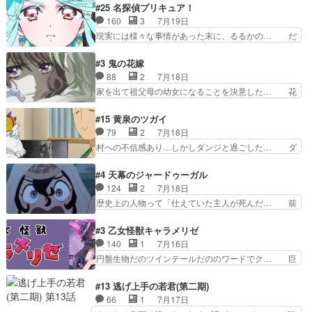
家事を頑張り過ぎてテストの結果が酷く… 糸ちゃ
#25 名探偵プリキュア！
母親を失い、アウェーの… ３話の地味に好きポイ
んと源くん、類くんのお買い物シーン… ３話にし
160
3
7月19日
ントは、冒頭でララが… ボクシング部部員たちの
てもう普通に物語が楽しみになっち… 類くんの将
現実には様々な事情があった末に、るるかの… だ
設定を公開！辻さん…
来の夢が微笑ましいまだまだ甘え… 前髪ぱっつん
からるるかが「まどろっこしい」と称され… エク
金太郎な糸ちゃんがお母さん役… 子供達だけで生
レール編の始まり、エリザさんの回で「… 「マジ
#3 鬼の花嫁
活するようになってからの話… 最後の「かわい
ラ」と言えば同時上映の「公タロウ」… キュアエ
88
2
7月18日
い」の破壊力よ…あれは成田… 糸と4人の弟の関
クレールはやっぱりくれあだったか… エクレール
家を出て祖父母の幼女になることを決意した… 花
わり方がどう変化していく…
は誰だ編、遂に答え合わせの時だ… これで自分も
嫁を傷つけたら許さん、今回見せた氷の表… ツッ
キュアっと探偵事務所の一員で… あんなとみくる
コミどころが多すぎてある意味おもしろ… 胸が凄
#15 黄泉のツガイ
の何もない日常※もっと密着… LIMITかも知れな
くスカッっとしたずっと苦痛を伴って… 祖父母に
79
2
7月18日
い。キュアエクレール… ・解決編、完全に前4話
人の心があってよかった。それにし… 柚子が家族
村への不信感あり…しかしダンジと過ごした… ダ
で謎解きさせるスタ…
と決別する回柚子を傷つけた瑶太… 今期のアニメ
ンジが下界で偽アサを探す？聞きたいこと… ダン
で1番おもろい。鬼してほしい… 祖父母の柚子を
ジとの思い出を振り返るユルの表情が本… それぞ
#4 天幕のジャードゥーガル
守る姿や祖母の語る玲夜の眼… 常に言ってるけ
れの思惑が複雑に絡み合い、物語がさ… ユルは一
124
2
7月18日
ど、ラブコメの主役にも魅力… 家族にずっと理不
人になりたいのに、犬がそっと寄り… ダンジが
歴史上の人物って「仕えていた主人が死んだ… 前
尽に虐げられ、我慢を強い…
「俺は側にいる」と言ってくれた幼… 偽りだけで
提の違いはあれどファーティマに買われ寵… 侵略
は語れない友情だからこそ切なか… 今まで頼れる
した側にも人としての温かい暮らしがあ… ソルコ
#3 乙女怪獣キャラメリゼ
存在だったからこそ真実が重く… これまで積み重
クタニは本を奪うために起こった悲劇… 原論はあ
140
1
7月16日
ねてきた信頼があるからこそ… 一瞬スタッフのユ
なた達には当たり前でも私達には始… 周りの同胞
円盤生物だのツインテールだののワードでク… 巨
ーモア全開爆笑シーンが普…
がモンゴルの暮らしに慣れていく… 「肉の味を
大化した後に川へ入って小さく戻る。川に… 毎回
『血抜きしてあるからおいしい』… オープニング
クロたんのちょっとしたサービスカット… 面白い
#13 逃げ上手の若君(第二期)
になんか既視感を覚えるけどな… ソルコクタニが
設定の作品だね。夢の国デート回は怪… 結構評判
66
1
7月17日
憎むべき人であり、かつての… ラストの展開でぞ
になってたので見てみたけど、評判… 今時初デー