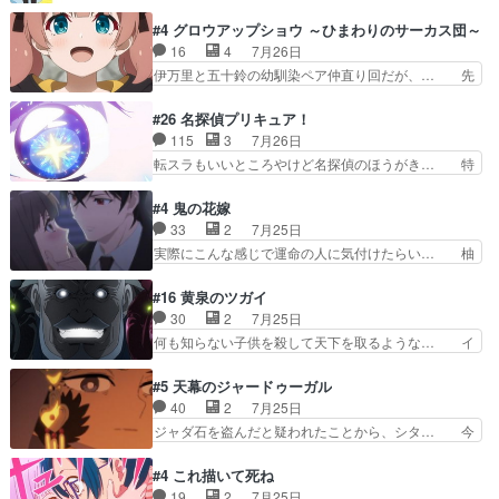
ひじ張って素直に言葉が出てこない糸と源… 蛙を
た！！！！し、また1歩進… ヒメカの最後の言葉
散歩って逃げるよね！糸と類を助けよう… 類の面
#4 グロウアップショウ ～ひまわりのサーカス団～
に、ララは何を思うのだ… 息をするかのように3
倒見るのが1番大変そう糸は誰とでも… 源くんを
16
4
7月26日
話まで視聴。2026… ララの王子様探しが本格的
甘えさせるまでの糸と周りの出来事… 源くん、甘
伊万里と五十鈴の幼馴染ペア仲直り回だが、… 先
に動き出した回。…
えちゃうぞ宣言。思ったよりラブ… 糸ちゃんのま
週の雫スヴェトラーナ回に続き、今回は伊… い
っすぐな言葉、わたしも原作を… 主人公が当初の
や、これ素晴らしいコメディアニメだな。… 水着
#26 名探偵プリキュア！
目的を忘れてますますヤング… でも央太と親しく
回なのにビキニじゃない！これは時代背… 今回は
115
3
7月26日
するのは嫌。世話を拒んで… ゴメス（カエル）外
推しの吾野伊万里ちゃん担当回。これ… 伊万里さ
転スラもいいところやけど名探偵のほうがき… 特
で散歩させてたのか(*…
んの手品回であり水着回ね。瑞佳ち… 売り上げが
に板野サーカスはプリキュアで見れるとは… あん
上がっても借金返済へで何故か海… 父親のスパル
なはプリキュア仲間には自分が未来から… の活
#4 鬼の花嫁
タ教育のせいで瑞佳がヒモカス… 伊万里ちゃんの
躍、敵を圧倒ってのはおおよその流れだ… キュア
33
2
7月25日
人前での苦手意識を抱えなが… 第４話をｄアニメ
エクレール初変身＆初戦闘。プリキュ… キュアエ
実際にこんな感じで運命の人に気付けたらい… 柚
ストアで視聴しました。視…
クレールは強いが力を制御できない… キュアエク
子は玲夜の屋敷に住む事になり使用人達は… 運命
レール可愛く最強つよい!!!!… 緊張感があるけどピ
の花嫁は一見すると甘い夢、理想の天国… 玲夜さ
#16 黄泉のツガイ
ッコロで始まってちょっ… バカおもろいやん
んのご両親の登場ですこの世に数多い… 玲夜のお
30
2
7月25日
www実質まどマギやんけ… しかも実質的にエク
父さんが石田彰だったことに驚きを… 主人公自分
何も知らない子供を殺して天下を取るような… イ
レールが倒したビルであ…
の立場わかって無さすぎやしまた… ヨミツガと
ワンの刀が斬った者の中にまさかの…影森… 激し
BLEACHは完全に豪華な展開… 透子ちゃん、柚
いバトル回の最後に、予想外の引きシン… これっ
#5 天幕のジャードゥーガル
子にも優しいし可愛いしこの… ユキノさんから玲
て作者が描きたいのは"ユルの物語"… デラさんの
40
2
7月25日
夜の父親の話で、そのイメ… あやかしの頂点に立
秘密がちょっとわかった回、正直… 左さんと刀持
ジャダ石を盗んだと疑われたことから、シタ… 今
つ鬼龍院家の現当主が息…
ちさんが対決♪あとどこぞのじ… 何処も彼処も言
回のシタラは表情が豊かで、モンゴルでの… だい
ってる事が全部嘘じゃ無さそ… 戦況が目まぐるし
ぶややこしいことになってたオープニン… テンポ
#4 これ描いて死ね
く動いていてずっと胸が熱… 同時視聴｜
も良いし毎話良いところで引くから全… 盟友ドレ
19
2
7月25日