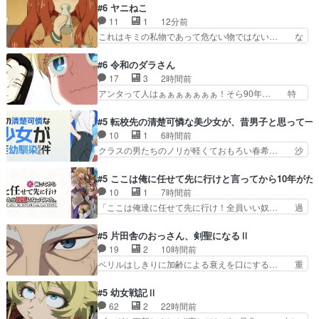
#6 ヤニねこ
11
1
12分前
これはキミの私物であって危ない物ではない… な
んで俺こんなアニメリアタイしてんだろ？… ヤク
ねこと大家さんのシーン、ちょっとした… アルね
#6 令和のダラさん
こ飲み会で酔い潰れ江ノ島まで行って… ありがと
17
3
2時間前
うございましたฅ^•ω•^ฅ海も… 何で江ノ島まで行
アンタって人はぁぁぁぁぁぁぁ！そら90年… 特
ってるんだコイツｗ･大家… 酔い潰れて江ノ島ま
殊ED「激昂無頼!!ガン・バルゼー」ラ… ここの歌
で向かうアルねこアルね… 達郎先生、原稿お疲れ
唱めっさ好きw寺澤百花さんは天才… 今までで一
#5 転校先の清楚可憐な美少女が、昔男子と思って一
様でした。ちゃちな言… 新キャラも登場してさら
番怖かった。海の話はヤバいのが… ガン・バルゼ
10
1
6時間前
に面白さは加速して… アルねこ、トイレに行くつ
ー』第◯視聴ビーム、それはロ… 第６話をｄアニ
クラスの男たちのノリが軽くておもろい春希… 沙
もりが江の島へ！…
メストアで視聴しました。視… やりたい放題して
紀は隼人への片思いを拗らせているタイプ… みな
て草ウィッチウォッチとか… ガンバルゼー』
もちゃんが透けブラしててびっくりして… レベル
#5 ここは俺に任せて先に行けと言ってから10年が
OP（そもそも劇中劇のパロ… まさかの特殊EDに
のキャラが登場。相変わらず顔や体の… 隼人が春
10
1
7時間前
驚きの今回でしたが。い… ハードな過去を描きつ
希の級友を巻き込んだイジりに動じ… 第５話を
「ここは俺達に任せて先に行け！全員いい奴… 過
つアホアホなOPを経…
U-NEXTで視聴しました。視聴… ラブコメで天然
去、あとを託したロックが今、2人にあと… 木下
ジゴロというかナチュラルヒ… みなもと仲良く話
鈴奈（@0suzuna0）が【マリー… 村ごと乗っ取
#5 片田舎のおっさん、剣聖になるⅡ
す隼人を見てなぜか不安に… 無理なダイエットは
られてたら流石に気付かないか… 《漫画版少し読
19
2
10時間前
禁物だけど、なかなか結… 「これからもお手入
んだことある》エリックとゴ… ロックは敵に容赦
ベリルはしきりに加齢による衰えを口にする… 重
れ、がんばりゅ」ありが…
無くブスっといくから気持… 勇者パーティー再結
ねた歳のせいにしていた限界を超えて命の… いい
成して先にいけで激アツ… 爆縮、幻覚、主人公結
んじゃないですか。魔物の群を発見した… アマプ
#5 幼女戦記Ⅱ
構エグいことするよな… ねぇ猫耳ガール、敵の根
ラにて視聴終わり！サーベルボア討伐… を言い訳
62
2
22時間前
城に乗り込む事を同… 世もや替えが利くと復活P
にしたくないものですねwボア狩り… 先生として