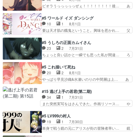
去…萌え袖が可愛いね、と思… ドレゲネとシタ
つ踏み出す黒絵ちゃん微笑ま新汰の… ツインテー
ビオラうっっっっっぜぇ！！！！！！！！後… あ
ラ、2人だけの同盟が結成さ…
ルが可愛いお茶目な妹ちゃんです… しかも過去も
られちゃん、僕っ子になってから取り戻し… ビオ
重いんかいかつては自分に自信… リップを塗って
ラが悪魔すぎて気分が悪くなってきたこ… 声優ま
#5 ワールド イズ ダンシング
らっしゃるからかしらお顔が… 黒絵「怪獣に憧れ
とめました(７話まで)仲町あられ/… ビオラの策略
10
1
8月1日
るのはいいけど自分自身が… 素の自分はどちらな
がバッチリ嵌って最高wwwこ… 自信あれば評価
要は天才肌の餓鬼ということ。興味を惹かれ… 父
のかはまだ不明だが見せ…
なんて気にしないし、充実し… ・バーチャルだけ
の観阿弥と袂を分かった？鬼夜叉が田楽の… 猿楽
ど、みゅーたいぷ初ライブ… OPこんなんだっ
の鬼夜叉と田楽の増次郎。小さないざこ… 着眼点
#5 うしろの正面カムイさん
け？と思ったら歌唱シーン… の、らいぶシーン
は良くとも、先鋭的すぎるのか。芸能… 鬼夜叉は
23
2
7月31日
＿!!­­--­­--­… それだけでええやん！！しかし、ビオラ
石也と共に観世座をあとにし、三条… 観世座を離
ちょっと良い話かと一瞬でも思った私が間違… ろ
が仕…
れ、三条坊門御所で日々を送る鬼… 「お前(鬼夜
くろ首さんも油舐めてなかった？白雪碧さ… 今日
叉)が凄いのではなく客が凄い… 田楽と猿楽の獅
も1日お疲れ様でした～───昨晩～今… 幼女に拾
#5 これ描いて死ね
子舞勝負。鬼夜叉は猫の動き… 登場人物の我が強
われたお市ちゃんの恩返し。化け猫… 役にて出演
20
2
8月1日
い。新しい獅子舞に拘って… 第５話を
させていただきました。ジョアン… トイ・ストー
やっぱり早見沙織&水瀬いのりの中間層は上… あ
primevideoで視聴しまし…
リーみたいな始まり。流石に除… 猫相手になんで
れ光って漫研入ることになってたんだっけ… 登場
そんなに…と思ったらそうい… いつもと違って少
人物が増えてわいわいしたところが好き… 初コミ
#15 逃げ上手の若君(第二期)
し良い話化け猫は油が好物… 今回はあかやし1体
ティアで２０冊刷りは妥当だよね。俺… 藤森さん
34
1
7月31日
のみで15分。金持ちの… 今更だけど霊が性行為
のママ向けの漫画で、また涙腺が⋯… 〜漫画に
また突然実写をはさんできた。作画リソース… や
で祓えることは何とな…
「想い」をこめよう｣娘に漫画であ… 何回この作
るべきことが逃げる事と分かると水を得た… 30
品に泣かされるのだろう。光が藤… ホテル泊まっ
歳まで童貞だと魔法使いになれるという… こっち
#5 LV999の村人
てコミティアっていいなあ。同… コミティア参加
の諏訪の三大将もまたクセが強いw色… 頼重が完
19
1
7月30日
のしおりを徹夜で作る先生(… お母さん、娘にあ
全にブレーンだよね毎回敵キャラが… 弧次郎「欲
単身で戦う鏡の元にアリスが街の冒険者率い… 鏡
んな漫画描かれたら泣いち…
を我慢して強くなれるなら大飯食… 変化球な演出
浩二はゲーム世界に飲み込まれた転生者と… みん
も交えながらの状況説明が本当… LOで参加させ