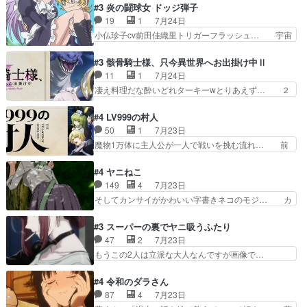
カちゃんがヤバすぎてボキキしそう(ぇ… 口裂け
#3 炎の闘球女 ドッジ弾子
ぜかヒロイン化していますデ… 【今夜のアニメA
女って人を襲うって知らなかった…ポ… そのスタ
19
1
7月24日
は…】前向き没落令嬢×こ… 「ぼやっとしてたら
イルで小学生ファッションは口裂け… 相変わら
小仏珍子cv前田佳織里トリガーフラッシュ… 宇宙
菜園の領地の外まで開墾…
ず、尺の都合なのか原作漫画の細か… 除霊士カム
背景でナレが始まり音楽が1本引きギタ… 珍子を
イと助手シヅカのエッチで笑える… 今回はかつて
いたぶってるのか！？Cパートで懐か… 普通にド
#3 骸骨騎士様、只今異世界へお出掛け中Ⅱ
昭和キッズを恐怖のどん底へ突… 現代で有名な口
ッジが激アツ。いや羽仁衣が初めて… 優谷優の声
11
1
7月24日
裂け女登場！お市ちゃん、ポ… ろくろ首の除霊シ
優に「ちんこ」って言わせてて興… 珍子ちゃ
凄え料理だな酔いどれターキーwとりあえず… ２
ーン「悪霊退散」のパチン…
ん………！！！！？！先週に引き続… これは意図
期第３話感想：まさか最初に出て来た兄妹… 妹想
的に1～2話でスルーしたことだ… これは本作に
いの良いお兄ちゃん！！現場も楽しかっ… 第３話
#4 LV999の村人
限ったことでなく、最近のアニ… 東山朱莉
をｄアニメストアで視聴しました。視… ローデン
50
1
7月23日
（AkariHIGASHIYAM… こんなに可憐で可愛い泣
王国ホーバン領を訪れたアーク一行… 1期に引き
魔物1万体に主人公が一人で戦いを挑む流れ… 前
き虫メイドが僅か3…
続き２期にも出演させていただけ… 1期の頃から
半は魔族へ恨みを持つだろうパルナの強い… 両親
思ってたんだけどヒロインのエ… 依頼を受けて問
を魔物と人間に殺された鏡の生い立ち。… 勇者た
#4 ヤニねこ
題解決特筆する事は無いが、… 今週もありがとう
ちを信じてアリスを預ける、鏡を信じ… 勇者パー
149
4
7月23日
ございます耳がヒクヒクな… 時計台に登ってるの
ティが仲間になった！？会話が通じ… 鏡の過去、
そしてカンサイがかわいい字書きネコのモジ… カ
見ると挟まれないか心配…
辛すぎて胸が苦しくなりました…… 最初、勇者パ
ンサイねこさん、魅力的な姿と表情が可愛… お前
ーティは対話すら拒んでいたが… ちょ、またタカ
は『ちんこ』によってリミッターが外れ… 今回は
#3 スーパーの裏でヤニ吸うふたり
コちゃんの性別が間違えられ… 鏡の両親がモンス
汚い要素あまりなく普通にギャグアニ… あとアイ
47
2
7月23日
ターと人間にそれぞれ命を… 胸が苦しくなるほど
キャッチが釈迦だったの本当に最高… まー、今回
もうこの2人は立派な大人なんですが画像で…
鏡くんの過去がとても残…
もコンプライアンス違反にどこま… 達郎のオチに
色々と察して見守る店長さすがです。そして… こ
は笑った慣れてくるとオチの出… 「君が下品なア
こ叡智でセクシー！ミストふっかけて嗅ぎ… あい
#4 令和のダラさん
ニメが好きでも大丈夫だよ」… あんな事こんな事
かわらず山田さんと田山さんが同一人物… 今さら
87
4
7月23日
いっぱいさせられちゃうこ… 妹ネコちゃんのバー
だけどずとまよのOP合ってるね。首… 佐々木と