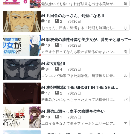
治郎（中の人的に）仲間であるプレ… ヨコヤの頭
勉強嫌いでも集中すれば結果を出せる美緒が… 毎
形態にもなれるんか!?w髪…
の回転の速さと人間の心理を利用… 夜の国のヨコ
晩スト６対戦を楽しむ４人。だが、期末試… どん
ヤ支配がますますひどく……。… ヨコヤは飴と鞭
なゲームも相手が強すぎるとやる気無く… テー
#4 片田舎のおっさん、剣聖になるⅡ
で夜の国の独裁支配を強化、… やはりヨコヤいい
マ：テスト勉強と大会感想は、美緒がテ… すげー
18
2
7月30日
ですね。昼の国が勝てる流… 役で出演いたしまし
ーーーーーーーー良い……。女性声優… 深夜の格
おっさん、田舎に帰省する！時期も時期だし… じ
た。次回も緊張が止まり…
ゲー対戦よりテストの方がよっぽど… 真剣に授業
いさん、ベリル、副団長、年長者が強い順… 底知
を受けて、夜は珠樹の部屋で格ゲ… 来たる定期テ
れない爺さんには夢が詰まってると思う… クル
#4 転校先の清楚可憐な美少女が、昔男子と思って一
ストに向けて勉強会！美緒ちゃ… 受験勉強と戦闘
ニ、ヘンブリッツ、ミュイと一緒におっ… 帰省、
10
1
7月29日
の2択なら戦闘を選ぶ娘w美… 勉強嫌いでバトル
お供ヒロインはクルニ。順番的には確… 父親から
カラオケ行ってなんも歌わず帰るのかよハン… 春
を選ぶって、ひぐらしの沙…
手紙が来た。サーベルボアの退治の… ここでヘン
希ちゃんの私服、めっちゃ可愛いぞ！！！… どう
ブリッツくんが同行するのが変で… ・ベリル、実
やらあの女優さんが春希のお母さんのよ… 春希ち
#4 幼女戦記Ⅱ
家に帰ることに・ベリルはミュ… おっさんの親と
ゃん姫ちゃんに野菜の子も凄え可愛い… 隼人くん
84
4
7月29日
なるとお爺ちゃんだよね孫扱… ・ベリル、実家に
のスマホを買いに行ってたけど完全… 第４話を
コンコルド効果でまた泥沼化。無茶振りに奇… ル
帰ることに・ベリルはミュ…
U-NEXTで視聴しました。視聴… スマホを買うた
ーデルドルフ中将自らが行う煙草と葉巻は… ブロ
め、都心で待ち合わせをした… OP曲きっかけで
グを更新しました!!宜しければ、是非… 計画通り
#4 攻殻機動隊 THE GHOST IN THE SHELL
見始めてたけどなんだかん… いきなりシリアス展
にはいかないね笑やり遂げた(ほぼ… 今回もター
17
2
7月29日
開ぶち込んでくるじゃん… 春希の家庭事情は複
ニャに不都合なことがあったりし… 白髪の男性が
殿田みたいになっちゃった人って結構会社に… バ
雑。食事とか隼人が親身…
語った家族を失った喪無感が、… 連邦に対して有
トーがカッコいいと思ってたら、トグサが… あの
利な講話条件を引き出すため… コンコルド効果に
見た目もうただのロボでしかないんだよ… 俺らの
#4 最強出涸らし皇子の暗躍帝位争い
油を注ぐターニャの勝利軍… 犠牲を払っても良い
汗拭きそりゃいやだろwwバトー＆ト… イノセン
10
1
7月29日
ならお前たちが前線へ行… 戦闘がアッサリし過ぎ
スの元となった回だけど、ガイノイ… アダム・リ
エロイタチなんて事をフィーネとエリーにア… ア
じゃない？戦争がメイ…
ンクやジェイムスン(教授)型サ… アンドロイドも
ルも気付かなかった事を…フィーネは自分… モン
おっさんの汗を拭くのは嫌や… 押井守監督のイノ
スターを呼ぶ笛？黒幕は狩猟祭とは関係… 平凡な