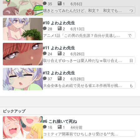
この全てがエロい先生は。乳首を絆創… にしても
35
1
6月6日
くけしからん身体して… 今回も叡智が止まらない
なんで脱いだん？全裸じゃなきゃO… 叡智すぎる
聴きとってみたんだけど、和文？ 和文でも… つ
な！！！椋林さんが…
ラッキースケベに全力なのは良い… 椋林っぱいに
まり、阿比倉の障害は先生の母になるのか… 祭り
椋林と鶸村先生に挟まれ雪下の… その絆創膏はあ
の景品で売るもんじゃないやろwこちょ… 夏祭り
#10 よわよわ先生
かん。体操してるだけなのに… ポチは刺激が強す
でテンションが高いひより◎打ち上げ… 来たーー
28
2
6月13日
ぎる流石に人前でそれは痴… 日焼けケアの場面や
ーーーーーッッッッッッ！！！！！… ドキドキし
アニメ1話「この男の先生誰？自分が見逃し… で
ばすぎるだろ。まさかの…
たし、先生の表情が良すぎる乙女… 前半で先生の
っかいおっぱいで生徒を怖がらせましょう… 屋内
幼少期が明らかになったし、普… 阿比倉といると
プールでもハプニングはあったけど椋林… 謎のク
#11 よわよわ先生
変な気持ちに！その正体は、… 夏祭りで皆んな楽
リームで味付けされた、日焼け止めっ… ▕╲
24
2
6月26日
しんでたけど、なんで景品… 鶸村先生の羞恥心バ
╱▔▔╲ ╱▏▕ ┳▅╮╭▅┳ ▏… 俺もこん
取り合えずゆっきーは愛人枠だなｗ取り合え… 日
グりすぎてて怖いよなん…
なエロ写真部に入りたい(笑)雪下… 最近漫画もち
常編に普通に出てくる裸エプロンやお背中… ・ま
ょいちょいアプリで見始めたぜ… 雪下さんが阿比
たまた朱美さんに吹き込まれて、裸エプ… 俺も軽
#12 よわよわ先生
倉くんを元気付けようとして… プール事故起こり
く手を負傷したい、専属ナースが二人… (超よわ
37
2
6月28日
すぎで草。生徒に引かれる… 夏祭りの様子はドラ
よわver.)男として見てもらえ… このタイミングで
大会全体を止め絵で見せる省エネ作画等が残… も
マチックだったのに恋愛…
つよつよのフラグが立つの… 椋林さん、あんだけ
はや先生のトンデモ行動にも慣れてきてし… いや
あっくんあっくん言って… 毎回ものすごい数の
～、凄い作品だったなぁ。教育熱心な反… よわよ
TKBが出現するから着… 先生裸で外でてったの
わ大縄跳びで締め作画も燃え尽きたら… 焼き肉食
草。裸エプロンとかじ… もうめちゃくちゃだ。今
べ放題を賭けたクラス対抗大縄飛び… みんなで頑
ピックアップ
週も頭悪いなあ～。
張ったから1位は無理でも2位で… 先生､運動もよ
わよわでしたね。雪下は家で… 体育祭恒例の大縄
#6 これ描いて死ね
跳び大会の練習先生が亀甲… 一言いうのな
16
1
44分前
ら………………ツヨツヨギャル… 超よわよわ
コミティア開幕前でひちしきり受ける^^先…
ver.』(2026)制作：ブ…
「SEDESUのコミPo!日記」#496… 情熱の結晶が