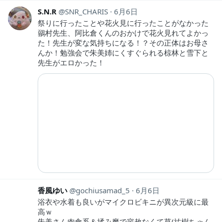
S.N.R
SNR_CHARIS
6月6日
祭りに行ったことや花火見に行ったことがなかった
鶸村先生、阿比倉くんのおかけで花火見れてよかっ
た！先生が変な気持ちになる！？その正体はお母さ
んか！勉強会で朱美姉にくすぐられる椋林と雪下と
先生がエロかった！
香風ゆい
gochiusamad_5
6月6日
浴衣や水着も良いがマイクロビキニが異次元級に最
高ｗ
朱美さん肉食系＆揉み魔で容赦なくて草(祐樹ちゃん