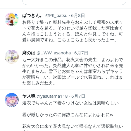
ぱつきん。
PK_patsu
6月8日
お祭りで酔った鶸村先生をおんぶして秘密のスポッ
トで花火を見る。そのせいで足を怪我した阿比倉く
んを抱っこしようとする。ほんと仲良しですね。可
愛い展開ですね。こちょこちょも良かったよー。
麻のは
UWW_asanoha
6月7日
もー大好きこの作品。花火大会の先生、よわよわで
かわいかった。突然他人ん家に甘やかされに来る先
生たまらん。雪下とお姉ちゃんは相変わらずキャラ
が素晴らしい。次回はプールで水着回ね。これはま
た楽しみだねえ。
ヤス魂
yasutama118
6月7日
浴衣でちゃんと下着をつけない女性は素晴らしい
親が厳しかったのに何故こんなによわよわにw
花火大会に来て花火見ないで帰るなんて選択肢無い