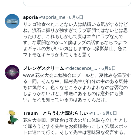
aporia
aporia_me
6月6日
リンゴ飴食べたことない人は結構いる気がするけど
ね。流石に振りが強すぎてラブ展開ではないとは思
ったけど、これもしかして実は本当にラブなんで
す、な展開なのか…？僕はラブの話するならつよつ
よギャルの方がいい気はしますが…撮影禁止、急に
マトモなキャラが出てくると驚く
メレンゲスクリーム
decadence_1990
6月6日
www 花火大会に勉強会にプールと、夏休みを満喫す
る一同。そんな中、鶸村先生が自分の中のある気持
ちに気付く。色々なところがよわよわなのは否定の
しようがないけど、根底にあるものは意外にも強
い。それを知っているのはあっくんだけ。
Traum とらうむと読むらしい
Traum1
6月6日
花火大会回。阿比倉は花火の前に体調を崩したとし
て帰ろうとする先生をお姫様抱っこして穴場スポッ
トに連れて行く。そして先生は意味深な発言する。