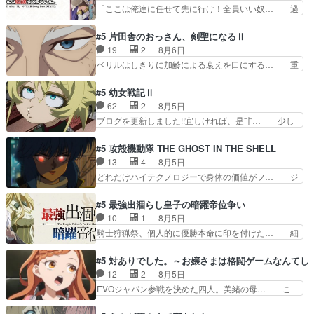
希の級友を巻き込んだイジりに動じ… 第５話を
「ここは俺達に任せて先に行け！全員いい奴… 過
単に一族を絶滅させただけ…
U-NEXTで視聴しました。視聴… ラブコメで天然
去、あとを託したロックが今、2人にあと… 木下
ジゴロというかナチュラルヒ… みなもと仲良く話
鈴奈（@0suzuna0）が【マリー… 村ごと乗っ取
#5 片田舎のおっさん、剣聖になるⅡ
す隼人を見てなぜか不安に… 無理なダイエットは
られてたら流石に気付かないか… 《漫画版少し読
19
2
8月6日
禁物だけど、なかなか結… 「これからもお手入
んだことある》エリックとゴ… ロックは敵に容赦
ベリルはしきりに加齢による衰えを口にする… 重
れ、がんばりゅ」ありが…
無くブスっといくから気持… 勇者パーティー再結
ねた歳のせいにしていた限界を超えて命の… いい
成して先にいけで激アツ… 爆縮、幻覚、主人公結
んじゃないですか。魔物の群を発見した… アマプ
#5 幼女戦記Ⅱ
構エグいことするよな… ねぇ猫耳ガール、敵の根
ラにて視聴終わり！サーベルボア討伐… を言い訳
62
2
8月5日
城に乗り込む事を同… 世もや替えが利くと復活P
にしたくないものですねwボア狩り… 先生として
ブログを更新しました!!宜しければ、是非… 少し
とは？！もう来週…
のベリルが好きだけど、今回みた… 4人だけでサ
でもマシな負け方を選んだゼートゥーア… ゼート
ーベルボアを狩りに行く。野営… ・実家周辺でサ
ゥーアの唯一の手駒が強すぎる笑あお… 私にとっ
#5 攻殻機動隊 THE GHOST IN THE SHELL
ーベルボアが暴れてると聞い… ちょっと年齢の事
て完全にご褒美回ゼー様の葉巻シー… やはりター
13
4
8月5日
を言いすぎとゆーか言い訳… ベリルの母もやはり
ニャが後方指揮だと展開に迫力が… “貧乏籤百連
どれだけハイテクノロジーで身体の価値がフ… ジ
只者じゃなかったかベリ…
無料ガチャ”100連でも1回… 2期入ってから地味
ャミングも伏線になるかと思った回想シー… フチ
だよね。ただでさえ幼女… 「餌になってもらわね
コマだいぶ理性持ち始めた。この世界の… 原作読
#5 最強出涸らし皇子の暗躍帝位争い
ばならぬ」って言葉に… ゼートゥーア左遷によっ
んだのもう何年も前なのに、覚えてる… コイルの
10
1
8月5日
て参謀本部の連携が… 緊張感ある戦闘描写とギャ
汚職を突き止めるべくバトーの指導… やまとん1
騎士狩猟祭、個人的に優勝本命に印を付けた… 細
グ今週の『有能な…
号はどこの部分で使うのだろう？… 日本とロシア
かい設定を考えるのが面倒な時は古代魔法… エル
が絡む政治の話かつ色々な用語… 第５話を
ナがチートすぎる笑アルは最初から自分… プラネ
#5 対ありでした。～お嬢さまは格闘ゲームなんてし
primevideoで視聴しまし… 前回同様『イノセン
ット・ウィズ展開アツいな「騎士狩猟… 麦茶どこ
12
2
8月5日
ス』を含む押井・神山版… 第５話「EPISODEラ
ろかタイトル通り麦茶の出涸らしぐ… 第５話を
EVOジャパン参戦を決めた四人。美緒の母… こ
ストの母親の気持…
ABEMAで視聴しました。視聴に… 復讐に燃える
の作品に唯一足りないと思ってた(無くて… 見た
吸血鬼兄弟の弟ですいいキャラ… クリスタ皇女
目は気品溢れてるのに中身は…美緒ママ… テー