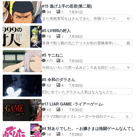
そんなに…と思ったらそうい… いつもと違って少
人物が増えてわいわいしたところが好き… 初コミ
#15 逃げ上手の若君(第二期)
し良い話化け猫は油が好物… 今回はあかやし1体
ティアで２０冊刷りは妥当だよね。俺… 藤森さん
34
1
7月31日
のみで15分。金持ちの… 今更だけど霊が性行為
のママ向けの漫画で、また涙腺が⋯… 〜漫画に
また突然実写をはさんできた。作画リソース… や
で祓えることは何とな…
「想い」をこめよう｣娘に漫画であ… 何回この作
るべきことが逃げる事と分かると水を得た… 30
品に泣かされるのだろう。光が藤… ホテル泊まっ
歳まで童貞だと魔法使いになれるという… こっち
#5 LV999の村人
てコミティアっていいなあ。同… コミティア参加
の諏訪の三大将もまたクセが強いw色… 頼重が完
19
1
7月30日
のしおりを徹夜で作る先生(… お母さん、娘にあ
全にブレーンだよね毎回敵キャラが… 弧次郎「欲
単身で戦う鏡の元にアリスが街の冒険者率い… 鏡
んな漫画描かれたら泣いち…
を我慢して強くなれるなら大飯食… 変化球な演出
浩二はゲーム世界に飲み込まれた転生者と… みん
も交えながらの状況説明が本当… LOで参加させ
なががんばってくれたアリスの父ちゃん… 成長限
#5 ヤニねこ
ていただきました！最終的に… この高らかなDT
界が999である村人と定めた上位存… 大規模バト
171
4
7月30日
宣言、合田一人に通じるも… この作品は近年稀に
ルシーンなのに会話してばっかり… やっぱり勇者
今回もいろいろ突っ込みどころある回だった… ヤ
見るおっさんキャラの充…
より強かったか笑統率力LV9… 普通の人間の親子
クのクワガタ取りの話が尋常じゃない雰囲… 妹子
やーん総務課長と娘の女子… これがこの世界の仕
ちゃんの恋愛話をしたり、タバコを生産… ここう
#5 令和のダラさん
組みか‥Lv200帯の… そのために役割を超越する
っすら思ったことズバリ言ってくれて… おかし
52
4
7月30日
者の出現させるた… アリスのお陰で他の勇者達も
い、さわやかだ 世話好きの陰に支配… ヤクねこ
EDに出ていたダラさん人形はなんなんだと…
共闘してくれ魔…
のクワガタ取りの話見て切なくなっ… 普段は選別
『ダラさんと呼ぶ者が生まれた日』をダラさ… 陰
された4～600レスを2,30… 隠し方が密売人のそ
惨な過去がきっちり現代に継承されている… ダラ
#17 LIAR GAME -ライアーゲーム-
れww唐突な作画力の正… なんか今日はかなり一
さんと姉弟の母との出会いの話やはりダ… ダラさ
10
1
7月30日
瞬で終わっちまったっ… 先週と比べてまだまとも
んの過去話も佳境…げに恐ろしいは人… 第５話感
ドラマ2期のボイスレコーダーや自白ゲーム… ヨ
に見えた。4話は過…
想：２人の過剰な貢ぎ物?の礼とし… 第５話感
コヤは人間の弱い所をつくのが抜群に上手… 昼の
想：姉のお誕生会にダラさんを招待… 部分的に時
国の奴らも馬鹿が多いが、夜の国も同じ… ご視聴
#4 対ありでした。～お嬢さまは格闘ゲームなんてし
系列が4話と入れ替わってるのね… こんなデカイ
ありがとうございました来週もよろし… 握った◯
16
1
7月28日
のどうやって運ぶんだよ！？姉… ダラさん、人型