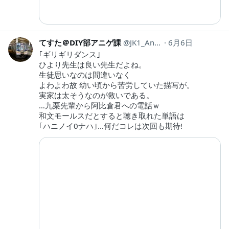
てすた＠DIY部アニゲ課
JK1_Anime
6月6日
｢ギリギリダンス｣
ひより先生は良い先生だよね。
生徒思いなのは間違いなく
よわよわ故 幼い頃から苦労していた描写が。
実家は太そうなのが救いである。
…九栗先輩から阿比倉君への電話ｗ
和文モールスだとすると聴き取れた単語は
｢ハニノイ0ナハ｣…何だコレは次回も期待!