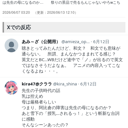
は先生の母になるのか… 祭りの景品で売るもんじゃないやろwこち
ょ… 夏祭りでテンションが高いひより◎打ち上げ… 来たーーーー
2026/06/07 03:20
2026/06/13 12:10
ーーーッッッッッッ！！！！！… ドキドキしたし、先生の表情が良す
ぎる乙女… 前半で先生の幼少期が明らかになったし、普… 阿比倉
といると変な気持ちに！その正体は、… 夏祭りで皆んな楽しんでたけ
Xでの反応
ど、なんで景品… 鶸村先生の羞恥心バグりすぎてて怖いよなん…
あみ～ざ（公開用）
amieza_open
6月12日
聴きとってみたんだけど、和文？ 和文でも意味が
通らない。 所謂、まんなかつままれてる感じ？
英文だとBC...WBだけど途中で「ノ」が出るので英文
ではなさそうだよなぁ。 アニメの内容入ってこな
くなるよね・・・。
kira47@クララ
kira_shina
6月12日
先生の子供時代の話
乳は控えめ
母は厳格者らしい
つまり、阿比倉の障害は先生の母になるのか？
あと雪下の「授乳…されるっ！」という斬新な台詞
に感動
そんなシーンあったの？