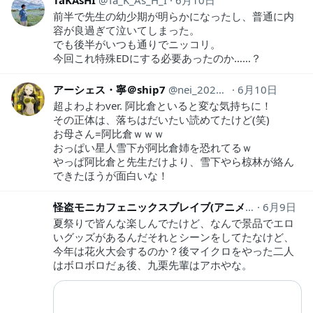
TaKAsHI
Ta_K_As_H_I
6月10日
前半で先生の幼少期が明らかになったし、普通に内
容が良過ぎて泣いてしまった。
でも後半がいつも通りでニッコリ。
今回これ特殊EDにする必要あったのか……？
アーシェス・寧＠ship7
nei_2020Ramuh
6月10日
超よわよわver. 阿比倉といると変な気持ちに！
その正体は、落ちはだいたい読めてたけど(笑)
お母さん=阿比倉ｗｗｗ
おっぱい星人雪下が阿比倉姉を恐れてるｗ
やっぱ阿比倉と先生だけより、雪下やら椋林が絡ん
できたほうが面白いな！
怪盗モニカフェニックスブレイブ(アニメと特撮好き)
6月9日
夏祭りで皆んな楽しんでたけど、なんで景品でエロ
いグッズがあるんだそれとシーンをしてたなけど、
今年は花火大会するのか？後マイクロをやった二人
はボロボロだぁ後、九栗先輩はアホやな。