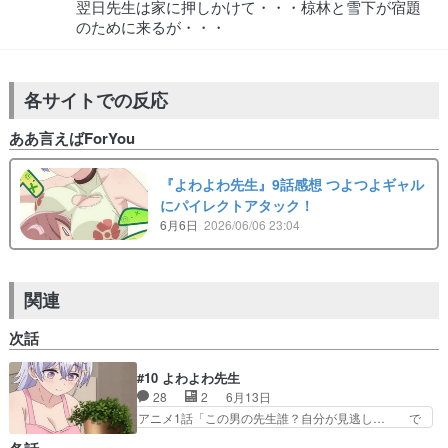
翌日先生は家に押しかけて・・・椋林と雪下が宿題
のために来るが・・・
各サイトでの反応
ああ言えばForYou
『よわよわ先生』9話感想 つよつよギャル
にパイレクトアタック！
6月6日
2026/06/06 23:04
関連
次話
#10 よわよわ先生
28
2
6月13日
アニメ1話「この男の先生誰？自分が見逃し… で
っかいおっぱいで生徒を怖がらせましょう… 屋内