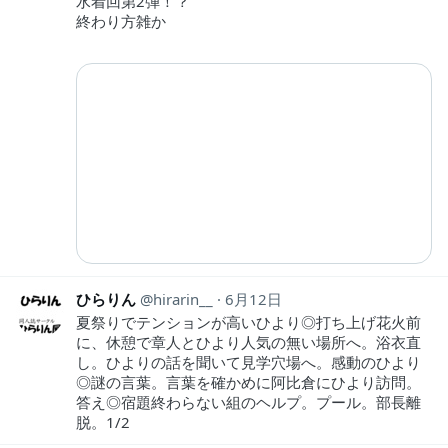
水着回第2弾！？
終わり方雑か
ひらりん
hirarin__
6月12日
夏祭りでテンションが高いひより◎打ち上げ花火前
に、休憩で章人とひより人気の無い場所へ。浴衣直
し。ひよりの話を聞いて見学穴場へ。感動のひより
◎謎の言葉。言葉を確かめに阿比倉にひより訪問。
答え◎宿題終わらない組のヘルプ。プール。部長離
脱。1/2