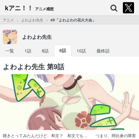
kアニ！！
アニメ感想
アニメ
よわよわ先生
#9「よわよわの花火大会」
よわよわ先生
一覧
1話
8話
9話
10話
最終話
よわよわ先生 第9話
聴きとってみたんだけど、和文？ 和文でも… つまり、阿比倉の障害