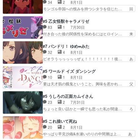
当主が際限なくツガイを増やせるのに… 今回はも
34
2
8月1日
での誕生プレゼン… なよなよした男（cv石田彰）
うガブちゃんさんの悲鳴にも似た怒… ユルと戦っ
モンゴル帝国への恨みを持つシタラを信じた… 回
梅ちゃんがた…
た時から伏線が張られていたのが… しかしアサ
想が淡々と語られるのだけどいつの間にか… オゴ
は、兄様に会いたいbotだと思… ツガイには優し
タイの妃になってもその心は晴れず、モ… ドレゲ
#5 乙女怪獣キャラメリゼ
い筈のガブちゃん、アキオの… 色々とひっかけが
ネの過去、宝石だった彼女が人になり… ドレゲネ
83
1
7月30日
あって、最終的に嫌な終わ… ゴンゾウが従える大
の過去、、辛かった、、あのジャタ… 年上旦那が
付き合った後の関係性を深めるにはヒロイン… 来
量のツガイに何事かと思…
良い人でも、女は宝石でただ笑っ… ダイルの儀式
夢ちゃんがキングコングなのいい味付けだ… ずっ
の神々しさたるや。一気に空気… ドレネゲの辛い
とメスってて何この可愛い生物。クラス… 付き合
#7 バンドリ！ ゆめ∞みた
過去には同情の言葉しか…シ… 奥様に悲しい過
い始めたら始めたでまた違った悩みが… と一歩ず
32
4
8月1日
去…萌え袖が可愛いね、と思… ドレゲネとシタ
つ踏み出す黒絵ちゃん微笑ま新汰の… ツインテー
ビオラうっっっっっぜぇ！！！！！！！！後… あ
ラ、2人だけの同盟が結成さ…
ルが可愛いお茶目な妹ちゃんです… しかも過去も
られちゃん、僕っ子になってから取り戻し… ビオ
重いんかいかつては自分に自信… リップを塗って
ラが悪魔すぎて気分が悪くなってきたこ… 声優ま
#5 ワールド イズ ダンシング
らっしゃるからかしらお顔が… 黒絵「怪獣に憧れ
とめました(７話まで)仲町あられ/… ビオラの策略
10
1
8月1日
るのはいいけど自分自身が… 素の自分はどちらな
がバッチリ嵌って最高wwwこ… 自信あれば評価
要は天才肌の餓鬼ということ。興味を惹かれ… 父
のかはまだ不明だが見せ…
なんて気にしないし、充実し… ・バーチャルだけ
の観阿弥と袂を分かった？鬼夜叉が田楽の… 猿楽
ど、みゅーたいぷ初ライブ… OPこんなんだっ
の鬼夜叉と田楽の増次郎。小さないざこ… 着眼点
#5 うしろの正面カムイさん
け？と思ったら歌唱シーン… の、らいぶシーン
は良くとも、先鋭的すぎるのか。芸能… 鬼夜叉は
23
2
7月31日
＿!!­­--­­--­… それだけでええやん！！しかし、ビオラ
石也と共に観世座をあとにし、三条… 観世座を離
ちょっと良い話かと一瞬でも思った私が間違… ろ
が仕…
れ、三条坊門御所で日々を送る鬼… 「お前(鬼夜
くろ首さんも油舐めてなかった？白雪碧さ… 今日
叉)が凄いのではなく客が凄い… 田楽と猿楽の獅
も1日お疲れ様でした～───昨晩～今… 幼女に拾
#5 これ描いて死ね
子舞勝負。鬼夜叉は猫の動き… 登場人物の我が強
われたお市ちゃんの恩返し。化け猫… 役にて出演
20
2
8月1日
い。新しい獅子舞に拘って… 第５話を
させていただきました。ジョアン… トイ・ストー
やっぱり早見沙織&水瀬いのりの中間層は上… あ
primevideoで視聴しまし…
リーみたいな始まり。流石に除… 猫相手になんで
れ光って漫研入ることになってたんだっけ… 登場