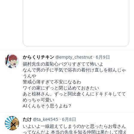
からくりチキン
empty_chestnut
6月9日
鶸村先生の羞恥心バグりすぎてて怖いよ
なんで男の子に平気で浴衣の着付け直しを頼んじゃ
うんや
警戒心薄すぎて不安になるわ
ワイの家にずっと閉じ込めておきたい
あと椋林さん、ずっと阿比倉くんにドキドキしてて
めっちゃ可愛い
AIくんもそう思うよね？
たけ
ta_ke4545
6月8日
いよいよ一線超えてしまうのかと思ったらお母さん
ってなんだよ 本当の先生を知る仲間は果たして増え