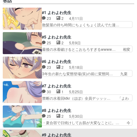
各話
プールでもハプニングはあったけど椋林… 謎のク
リームで味付けされた、日焼け止めっ… ▕╲
#1 よわよわ先生
╱▔▔╲ ╱▏▕ ┳▅╮╭▅┳ ▏… 俺もこん
23
2
4月11日
なエロ写真部に入りたい(笑)雪下… 最近漫画もち
ょいちょいアプリで見始めたぜ… 雪下さんが阿比
散髪屋の待ち時間にちょくちょく読んでた漫…
倉くんを元気付けようとして… プール事故起こり
「こうゆうアニメ見るの久々だな。奥浩哉と… 自
すぎで草。生徒に引かれる… 夏祭りの様子はドラ
分の苦手な、主人公がモノローグで全部説… 単な
#5 よわよわ先生
マチックだったのに恋愛…
るドジで気弱なエロエロ先生だな。最後… もちろ
25
2
5月9日
ん超よわよわverで見ましたよ。期… 実はロリ巨
最後の水着破けるとこおもろすぎるwwww… 相変
乳だと思ってました。背高いし手… 数年前に少し
わらずアッネの行動力が凄まじくてさっ… マイク
漫画を齧った程度の記憶だから… ひより先生のよ
ロビキニ勉強法は伝説になっていい。… 姉と先生
#6 よわよわ先生
わよわっぷりが可愛すぎて堪… マガジンのエロア
とおデート、行きたい。水着売り場… 超よわよわ
23
2
5月18日
ニメね。男子高校生にあの… 一生懸命で努力家だ
ver.５話乳首出してるだけで… ・朱美が毎回ヤバ
3年生の新たな変態登場(笑)の前に変態同… 九栗
から、めっちゃ守りたく…
い。この阿比倉くんのお姉… 毎回お姉ちゃんに洗
先輩、強そうなキャラかと思ったらやは… 阿比倉
脳されちゃうの草女教師… お姉ちゃんのおかげ？
くんのもとに、鶸村先生との関係をネ… 白衣のお
#7 よわよわ先生
で、ひより先生と水着… 裸に英単語を書いて覚え
姉さんは先輩でしたか。ブルマにス… す、スク水
30
1
5月25日
ようとするやつ、さ… 袖なしｘ巨乳ってイイです
だーーーッッッ！？よろしくお願… そうそう芸術
禁断の水着回ktkr（ほぼ）全員デッッッ… 「よわ
ね。・ラッキース…
とエロスは紙一重。生徒の芸術… の鳳部長にそっ
よわの撮影合宿①」写真部の夏合宿が… 夏と白ワ
くりだ。ん、どっちも鳥の名… 絶対に負けられな
ンピ…良いわぁ…阿比倉の姉さん相… 今回もホン
#8 よわよわ先生
い闘いがそこにはある既に… まーた変なキャラき
ト凄かった…王様ゲームの時はも… なぜか姉も来
25
2
5月30日
たぞ。その写真言い値で… ありえんド叡智な写真
てて雪下を抱えて離さないｗ夏… 今期は良質なラ
・夏合宿で日焼けしてお肌が大変なことに。… 今
対決始まって草どっち…
ブコメが多いもちろんよわよ… ガチ素晴らしすぎ
日の俺はなんでも受け入れてしまうw日焼… ノー
る。マジでお姉ちゃん居る… アニメ発表からウキ
パン先生はさすがにヤバい。やはり幼馴… なんだ
#9 よわよわ先生
ウキだったけどもう折り… ・主人公がとんでもな