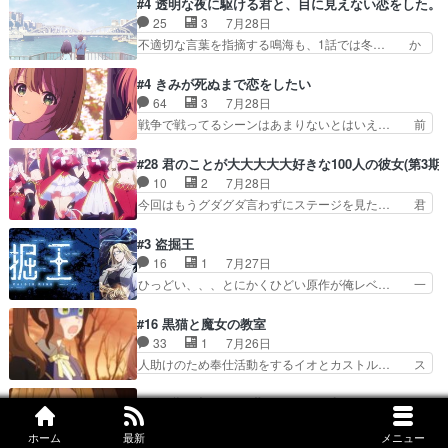
#4 透明な夜に駆ける君と、目に見えない恋をした。
センスの土台になったエピ… コミカルなのにも慣
少女に見える眼鏡w眼鏡属性は持ち合… 神アニ
25
3
7月28日
れてきました。１話でし… ロボットの反乱は今と
メ、ケテーイ！「騎士狩猟祭、前夜の… フィーネ
不適切な言葉を指摘する鳴海も、1話では冬… か
なっては良くある話し…
がアルノルトに活躍してもらいたが… 第４話を
けると鳴海のやり取り微笑ましいw良い奴… どう
ABEMAで視聴しました。視聴に… 第４話、アル
接していいのかわからず戸惑うかけるも… 盲目だ
#4 きみが死ぬまで恋をしたい
とフィーネの２度目のデート出… マジできな臭い
と相手の表情も分からないからどう思… 今期のバ
64
3
7月28日
ぞ帝位争い。姉からの刺客を… ふぃーねと町の様
ックナンバーみたいなOPアニメ。… 初デートで
戦争で戦ってるシーンはあまりないとはいえ… 前
子を見に行ったら町中で窃…
冬月を笑わせようとする姿も冬月… 特に大きな事
回までにあまり見れなかったようなシーナ… ミミ
件やイベントが起きるでもなく… 初デートで冬月
の存在で揺らぐ14クラス約束された死… ミミの
#28 君のことが大大大大大好きな100人の彼女(第3期)
を笑わせようとする姿も冬月… 3話までは主人公
秘密をあっさり受け入れたのは拍子抜… 蘇生魔法
10
2
7月28日
がどうでもいいことでずっ… 花火購入に浅草へ…
って下衆い国なら進退窮まったら手… 蘇生魔法ヤ
今回はもうグダグダ言わずにステージを見た… 君
行き当たりばったり訪問…
バイけどミミいなかったら詰んで… アニメオタク
のことが大大大大大好きな１００人の彼女… 100
あるある：作中に花が登場する… ご視聴ありがと
カノ版ラブライブ！？こういうのは人… 俺、みん
#3 盗掘王
うございました！アリとセイ… ごめん、そういう
なのレッスン動画をDVDが焼きき… アナウンス
16
1
7月27日
話がしたい作品じゃないの… 第４話感想：その口
役で出演いたしましたみんなのア… 恋太郎ファミ
ひっどい、、、とにかくひどい原作が俺レベ… 一
止め効果あるかな？ミミ…
リーがガチでアイドルに挑戦！… ギャグギャグし
般人が巻き込まれることもあるのか結構面… 久野
くもド直球で泣ける回来たな… 【完全初見】100
美咲さんと言えば幼女！アイマスの市原… 遼河は
#16 黒猫と魔女の教室
カノGirlfrien… 『アイドル伝説恋太郎ファミリ
目的の為には人命も軽視するタイプの… 4つのス
33
1
7月26日
ー』にて「ア… 安木路佐ウル子役で出演いたしま
キルが揃う。広い墓を捜索中、遼河… 村正はそん
人助けのため奉仕活動をするイオとカストル… ス
したクォリ…
なおどろおどろしいエピソードあ… 気持ちよくし
ピカも大概怖がりだけど、カストルが更に… イオ
ようとしてるのはわかるけど。… 韓国ご自慢の俺
とカストルの共通点は、魔法の制御が出… 椋鳥の
#5 無職転生Ⅲ ～異世界行ったら本気だす～
レベのアニメ制作を日本に奪… 予言で正体がバレ
大群て…住民から迷惑がられてない？… キングコ
11
2
7月27日
る、もう騙し討ちは出来な… 村正の墓、アニメで
ングor進撃の巨人牡羊座のアルデ… スピカ・イ
ホーム
最新
メニュー
念願の家族の食卓で、ゼニスに起こった奇跡… キ
見ると一杯で怖いな。ア…