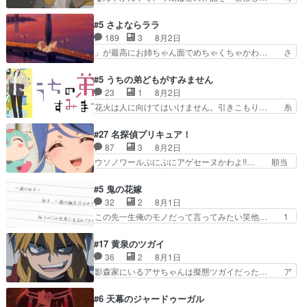
ってほしいちゃんとした別れ方し… サラは未練0
給50円じゃ借金は減らない(^_^;サ… 葵ちゃん可
だと言っていたけど人の気持ち… 実は結構好きな
愛すぎるな楠木ともりちゃんのね… デフォルメさ
#5 さよならララ
キャラモヤモヤする別れ方だ… 役で出演させてい
れた表情が特に多かったのが印… 葵＆茜の回も良
189
3
8月2日
ただきました！よろしくお… 毎クールメインヒロ
きでした。あの証拠写真、ひ… 互いが互いのこと
」が最高にお姉ちゃん面でめちゃくちゃかわ… さ
インを好きになっちゃう…
を想っているのにすれ違っ… 第５話をｄアニメス
すがに割れた窓ガラスの弁償は求められた… 逡巡
トアで視聴しました。視… 葵ちゃんに〝瑞佳ちゃ
を振り切ってみんなに謝ったララの思い… 仕事に
#5 うちの弟どもがすみません
んと練習したい〟と言… 本当この作品は「キャ
馴染めない辺り観ていて苦しいところ… ララちゃ
23
1
8月2日
ラ」を活かすのがうま… みずかちゃんの介入で双
んの事情はもう少し皆に話して良い… ララと茉里
花火は人に向けてはいけません。引きこもり… 糸
子の仲にヒビが………
とで初のアルバイト。七転八倒し… 労働するプリ
はまだ柊の顔も見たことなかったっけ！1… って
ンセスえらい。プリンセスの精… アンデケン行っ
お名前を見たんだけどあの中村大樹さん… 糸ちゃ
#27 名探偵プリキュア！
てケーキ食べて、帰りにカメ… ララが働く事での
んカッケー、色んな意味でwゲームが… 姉から性
87
3
8月2日
てんやわんや。働いて大変… 地道に働き人と関わ
的興奮覚えてないよね？なんて言わ… テーマ：引
ウソノワールぷにぷにアゲセーヌかわよ!!… 順当
る日々の中に愛を見いだ…
きこもりの理由感想は、久しぶり… 元ゲーマーな
にマコトジュエルの争奪戦をやったと。… 記憶を
ので、はちゃめちゃ楽しく作業… 糸ちゃんと源く
取り戻し正式に探偵事務所で働き始め… ポワロ、
#5 鬼の花嫁
んの距離感おかしいね(*´… 糸と源ははよ好きお
元ネタを解説して原作に誘導するの… くれあさん
32
2
8月1日
うとると言わんかい！引… ショウくんと対等に話
の探偵としての初事件にしてちょ… ・急にクイズ
この先一生俺のモノだって言ってみたい笑他… 1
すためにゲームをする…
番組が始まったw・妖精ウソノ… るるかの助手だ
歳からの誕生日プレゼント………とは思っ… 玲夜
った？今回が初めての探偵活… 探偵じゃなかった
さん柚子に18年分の誕生日プレゼント… 柚子は
#17 黄泉のツガイ
の！？クレアさん探偵すぎ… 突然のポアロクイズ
鬼龍院家から初めて学校に通う事にな… プレゼン
36
2
8月1日
は草なんよ。んで、あん… 今回からついにくれあ
ト攻撃ヤバすぎるwwwヴァイオレ… 玲夜さまサ
影森家にいるアサちゃんは擬態ツガイだった… ア
が探偵事務所の仲間に…
プライズの、これまでの柚子ちゃ… 玲夜から柚子
サが置かれた立場や気持ちを汲んで熱くな… 屋敷
へ17年分の誕生日&を未来に… 「​​13歳の柚子ちゃ
にアサはいなかった逆にガブちゃんはい… 影森の
#6 天幕のジャードゥーガル
んへ…もう中学生な… 梅原の人が18歳になるま