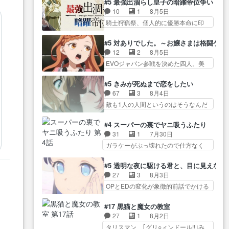
が暴れてると聞い… ちょっと年
#5 最強出涸らし皇子の暗躍帝位争い
が… “貧乏籤百連無料ガチャ”100
コマだいぶ理性持ち始めた。この世
齢の事を言いすぎとゆーか言い
10
1
8月5日
連でも1回… 2期入ってから地味
界の… 原作読んだのもう何年も
訳… ベリルの母もやはり只者じ
騎士狩猟祭、個人的に優勝本命に印
だよね。ただでさえ幼女… 「餌
前なのに、覚えてる… コイルの
ゃなかったかベリ…
を付けた… 細かい設定を考える
になってもらわねばならぬ」って言
汚職を突き止めるべくバトーの指
のが面倒な時は古代魔法… エル
葉に… ゼートゥーア左遷によっ
#5 対ありでした。～お嬢さまは格闘ゲ
導… やまとん1号はどこの部分で
ナがチートすぎる笑アルは最初から
て参謀本部の連携が… 緊張感あ
12
2
8月5日
使うのだろう？… 日本とロシア
自分… プラネット・ウィズ展開
る戦闘描写とギャグ今週の『有能
EVOジャパン参戦を決めた四人。美
が絡む政治の話かつ色々な用
アツいな「騎士狩猟… 麦茶どこ
な…
緒の母… この作品に唯一足りな
語… 第５話をprimevideoで視聴
ろかタイトル通り麦茶の出涸らし
いと思ってた(無くて… 見た目は
しまし… 前回同様『イノセン
#5 きみが死ぬまで恋をしたい
ぐ… 第５話をABEMAで視聴しま
気品溢れてるのに中身は…美緒マ
ス』を含む押井・神山版… 第５
67
3
8月4日
した。視聴に… 復讐に燃える吸
マ… テーマ：格ゲー大会に行く
話「EPISODEラストの母親の気持…
敵も1人の人間というのはそうなんだ
血鬼兄弟の弟ですいいキャラ…
には？感想は、美… 大会を前に
けど状… もう着れないからって
クリスタ皇女が“萌え”なのでこの娘が
格ゲー熱が高まる一方、百合の
どういう意味だろうな… ミミを
皇帝… ウサギ好きそうな王女殿
#4 スーパーの裏でヤニ吸うふたり
本… 東京で開催される格ゲー大
人間に戻して欲しいでも自分達が代
下がかわいい。幼馴… ついに始
31
1
7月30日
会に参加すること… Japanに向け
わ… ご視聴ありがとうございま
まった狩猟祭。エルナの活躍で上
ガラケーがぶっ壊れたので仕方なく
て外泊届にサインをもらっ… 長
した見るたびに切… 誰かと思っ
位…
スマホに… 佐々木さんとは同い
崎から大会のために東京へ!/でも観光
たらちゅー先輩か。しれっと相
年くらいに思ってたけど… やは
よ… 旅の支度全部やってくれる
#5 透明な夜に駆ける君と、目に見えない
方… 第５話感想：コ□した相手に
り出オチ感が否めず、エピソードの
先輩、なんだかん… 第５話をｄ
27
3
8月3日
も家族や…､戦… つらい回だ……
打率… 田山さんが佐々木さんに
アニメストアで視聴しました。視…
OPとEDの変化が象徴的前話でかける
つらすぎる……。エスタ先輩…
沼っていく…こんな… 佐々木さ
には… 小春の透明なモヤのかか
今週のシーナとミミも可愛かった2人
ん、腕フェチなんですね笑最近ま
った世界。どんな女… そうか、
の関係… 確かに相手にも家族や
#17 黒猫と魔女の教室
じ… 佐々木がガラケーからスマ
こんな風に見えてるのかぁ。かけ
大切な人はいるけど、… 白シャ
27
1
8月2日
ホに変えるって、… もうドラマ
る… 完全な両片思いになりまし
ツが作業着みたいなもんなんですか
タリスマン、｢グリ○ィンドール!!｣み
版孤独のグルメファンコンテン