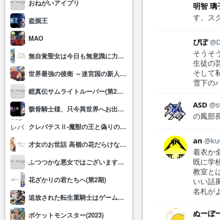
おねがいアイプリ
明智 璃
す、ス
盗掘王
MAO
ぴぽ
そうそ
無自覚聖女は今日も無意識に力を垂れ流す
生徒の
そして
世界最強の後衛 ～迷宮国の新人探索者～
雪下の
鎧真伝サムライトルーパー(第2クール)
ASD
s
骸骨騎士様、只今異世界へお出掛け中Ⅱ
の鳳部
クレバテスⅡ-魔獣の王と偽りの勇者伝承-
an
ku
才女のお世話 高嶺の花だらけな名門校で、学院一のお嬢様(生活能力皆無)を陰ながらお世話することになりました
着衣か
既に学
ふつつかな悪女ではございますが～雛宮蝶鼠とりかえ伝～
教室と
花ざかりの君たちへ(第2期)
いい話
名札が
追放された転生重騎士はゲーム知識で無双する
ぬーぼ
ポケットモンスター(2023)