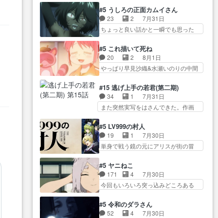
オラの策略がバッチリ嵌って最高
かった？鬼夜叉が田楽の… 猿楽
からかしらお顔が… 黒絵「怪獣
#5 うしろの正面カムイさん
wwwこ… 自信あれば評価なんて
の鬼夜叉と田楽の増次郎。小さない
に憧れるのはいいけど自分自身
23
2
7月31日
気にしないし、充実し… ・バー
ざこ… 着眼点は良くとも、先鋭
が… 素の自分はどちらなのかは
ちょっと良い話かと一瞬でも思った
チャルだけど、みゅーたいぷ初ライ
的すぎるのか。芸能… 鬼夜叉は
まだ不明だが見せ…
私が間違… ろくろ首さんも油舐
ブ… OPこんなんだっけ？と思っ
石也と共に観世座をあとにし、三
めてなかった？白雪碧さ… 今日
たら歌唱シーン… の、らいぶシ
#5 これ描いて死ね
条… 観世座を離れ、三条坊門御
も1日お疲れ様でした～───昨晩～
ーン＿!!­­--­­--­… それだけでええや
20
2
8月1日
所で日々を送る鬼… 「お前(鬼夜
今… 幼女に拾われたお市ちゃん
ん！！しかし、ビオラが仕…
やっぱり早見沙織&水瀬いのりの中間
叉)が凄いのではなく客が凄い…
の恩返し。化け猫… 役にて出演
層は上… あれ光って漫研入るこ
田楽と猿楽の獅子舞勝負。鬼夜叉は
させていただきました。ジョア
とになってたんだっけ… 登場人
猫の動き… 登場人物の我が強
#15 逃げ上手の若君(第二期)
ン… トイ・ストーリーみたいな
物が増えてわいわいしたところが好
い。新しい獅子舞に拘って… 第
34
1
7月31日
始まり。流石に除… 猫相手にな
き… 初コミティアで２０冊刷り
５話をprimevideoで視聴しまし…
また突然実写をはさんできた。作画
んでそんなに…と思ったらそう
は妥当だよね。俺… 藤森さんの
リソース… やるべきことが逃げ
い… いつもと違って少し良い話
ママ向けの漫画で、また涙腺
る事と分かると水を得た… 30歳
化け猫は油が好物… 今回はあか
#5 LV999の村人
が⋯… 〜漫画に「想い」をこめ
まで童貞だと魔法使いになれるとい
やし1体のみで15分。金持ちの…
19
1
7月30日
よう｣娘に漫画であ… 何回この作
う… こっちの諏訪の三大将もま
今更だけど霊が性行為で祓えること
単身で戦う鏡の元にアリスが街の冒
品に泣かされるのだろう。光が
たクセが強いw色… 頼重が完全に
は何とな…
険者率い… 鏡浩二はゲーム世界
藤… ホテル泊まってコミティア
ブレーンだよね毎回敵キャラ
に飲み込まれた転生者と… みん
っていいなあ。同… コミティア
#5 ヤニねこ
が… 弧次郎「欲を我慢して強く
なががんばってくれたアリスの父ち
参加のしおりを徹夜で作る先生
171
4
7月30日
なれるなら大飯食… 変化球な演
ゃん… 成長限界が999である村人
(… お母さん、娘にあんな漫画描
今回もいろいろ突っ込みどころある
出も交えながらの状況説明が本
と定めた上位存… 大規模バトル
かれたら泣いち…
回だった… ヤクのクワガタ取り
当… LOで参加させていただきま
シーンなのに会話してばっか
の話が尋常じゃない雰囲… 妹子
した！最終的に… この高らかな
#5 令和のダラさん
り… やっぱり勇者より強かった
ちゃんの恋愛話をしたり、タバコを
DT宣言、合田一人に通じるも…
52
4
7月30日
か笑統率力LV9… 普通の人間の親