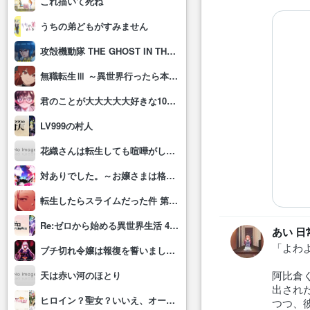
これ描いて死ね
うちの弟どもがすみません
攻殻機動隊 THE GHOST IN THE SHELL
無職転生Ⅲ ～異世界行ったら本気だす～
君のことが大大大大大好きな100人の彼女(第3期)
LV999の村人
花織さんは転生しても喧嘩がしたい
対ありでした。～お嬢さまは格闘ゲームなんてしない～
転生したらスライムだった件 第4期
Re:ゼロから始める異世界生活 4th season
あい 日
「よわ
ブチ切れ令嬢は報復を誓いました。 ～魔導書の力で祖国を叩き潰します～
阿比倉
天は赤い河のほとり
出され
ヒロイン？聖女？いいえ、オールワークスメイドです(誇)！
つつ、