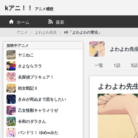
kアニ！！
アニメ感想
ホーム
最新
アニメ
よわよわ先生
#6「よわよわの脅迫」
放映中アニメ
よわよわ先
ヤニねこ
一覧
1話
5話
さよならララ
名探偵プリキュア！
よわよわ先生
幼女戦記Ⅱ
きみが死ぬまで恋をしたい
乙女怪獣キャラメリゼ
令和のダラさん
バンドリ！ ゆめ∞みた