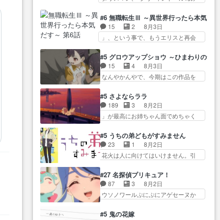
たねぇ…OPとE… 余計な物は描
ね…
た… 最初の障害ゴーレムを全員
ツ… 「お腹冷えちゃわない？
かず白く靄がかった小春ちゃ
で力を合わせて倒… アリアはホ
佐々木さんの優しさ… 先行で見
#6 無職転生Ⅲ ～異世界行ったら本気だ
ん… 光も感じない完全な盲目な
ントスピカが大好きだよね。ツ
た時より2人のやり取りに癒しを
15
2
8月3日
んやね…おめかし… 母役に能登
ン… 一等級ポテンシャルのアリ
感… ABEMA版の7〜8話佐々木が
」、という事で、もうエリスと再会
さんって禁じ手使ってきたー！
アちゃん可愛くて… そういや、
実年齢以上…
か？っと… サラの再登場によっ
E… 今回は小春視点も描かれてい
アリアは能力は最上級のくせに、
てルーデウスの成長が確… 人間
て良かった本当… 股に海豚を挟
#5 グロウアップショウ ～ひまわりのサ
… とうとうアリアと直接競う場
関係の清算が粛々と進められている
み水上バスでの会話を反芻…
15
4
8月3日
がきたこれまで… 毎度ながらの
サラ… サラとの関係に対して完
恋… OPEDとも無人バージョンか
なんやかんやで、今期はこの作品を
スピカの顔面芸推しのハナち
全に「昔の女」とし… ルーシー
ら主人公２人…
一番推し… 時給50円じゃ借金は
ゃ… クソレビュータリスマン趣
にデレるルディが完全に親バカで
減らない(^_^;サ… 葵ちゃん可愛
味ダダ漏れで好き… 期末試験が
#5 さよならララ
微… サラとは会ってほしいちゃ
すぎるな楠木ともりちゃんの
始まろうとしておりスピカは対
189
3
8月2日
んとした別れ方し… サラは未練0
ね… デフォルメされた表情が特
策… 能力鑑定胸像タリスマン氏
」が最高にお姉ちゃん面でめちゃく
だと言っていたけど人の気持
に多かったのが印… 葵＆茜の回
容姿も評価してし…
ちゃかわ… さすがに割れた窓ガ
ち… 実は結構好きなキャラモヤ
も良きでした。あの証拠写真、
ラスの弁償は求められた… 逡巡
モヤする別れ方だ… 役で出演さ
#5 うちの弟どもがすみません
ひ… 互いが互いのことを想って
を振り切ってみんなに謝ったララの
せていただきました！よろしく
23
1
8月2日
いるのにすれ違っ… 第５話をｄ
思い… 仕事に馴染めない辺り観
お… 毎クールメインヒロインを
花火は人に向けてはいけません。引
アニメストアで視聴しました。
ていて苦しいところ… ララちゃ
好きになっちゃう…
きこもり… 糸はまだ柊の顔も見
視… 葵ちゃんに〝瑞佳ちゃんと
んの事情はもう少し皆に話して良
たことなかったっけ！1… ってお
練習したい〟と言… 本当この作
#27 名探偵プリキュア！
い… ララと茉里とで初のアルバ
名前を見たんだけどあの中村大樹さ
品は「キャラ」を活かすのがう
87
3
8月2日
イト。七転八倒し… 労働するプ
ん… 糸ちゃんカッケー、色んな
ま… みずかちゃんの介入で双子
ウソノワールぷにぷにアゲセーヌか
リンセスえらい。プリンセスの
意味でwゲームが… 姉から性的興
の仲にヒビが………
わよ!!… 順当にマコトジュエルの
精… アンデケン行ってケーキ食
奮覚えてないよね？なんて言
争奪戦をやったと。… 記憶を取
べて、帰りにカメ… ララが働く
#5 鬼の花嫁
わ… テーマ：引きこもりの理由