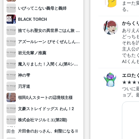
まーた
いびってこない義母と義姉
る。
BLACK TORCH
からく
ありえ
捨てられ聖女の異世界ごはん旅 隠れスキルでキャンピングカーを召喚しました
どっち
アズールレーン びそくぜんしんっ！にっ!!
それを
主人公
岩元先輩ノ推薦
でもた
AIく
魔入りました！入間くん(第4シリーズ)
神の雫
エロた
★★★
刃牙道
ついに
ョブ。
領民0人スタートの辺境領主様
文豪ストレイドッグス わん！2
株式会社マジルミエ(第2期)
片田舎のおっさん、剣聖になるⅡ