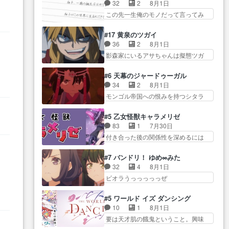
り戻し正式に探偵事務所で働き始
事でのてんやわんや。働いて大
32
2
8月1日
感想は、久しぶり… 元ゲーマー
め… ポワロ、元ネタを解説して
変… 地道に働き人と関わる日々
この先一生俺のモノだって言ってみ
なので、はちゃめちゃ楽しく作
原作に誘導するの… くれあさん
の中に愛を見いだ…
たい笑他… 1歳からの誕生日プレ
業… 糸ちゃんと源くんの距離感
の探偵としての初事件にしてち
ゼント………とは思っ… 玲夜さ
おかしいね(*´… 糸と源ははよ好
#17 黄泉のツガイ
ょ… ・急にクイズ番組が始まっ
ん柚子に18年分の誕生日プレゼン
きおうとると言わんかい！引…
36
2
8月1日
たw・妖精ウソノ… るるかの助手
ト… 柚子は鬼龍院家から初めて
ショウくんと対等に話すためにゲー
影森家にいるアサちゃんは擬態ツガ
だった？今回が初めての探偵
学校に通う事にな… プレゼント
ムをする…
イだった… アサが置かれた立場
活… 探偵じゃなかったの！？ク
攻撃ヤバすぎるwwwヴァイオ
や気持ちを汲んで熱くな… 屋敷
レアさん探偵すぎ… 突然のポア
#6 天幕のジャードゥーガル
レ… 玲夜さまサプライズの、こ
にアサはいなかった逆にガブちゃん
ロクイズは草なんよ。んで、あ
34
2
8月1日
れまでの柚子ちゃ… 玲夜から柚
はい… 影森の当主が際限なくツ
ん… 今回からついにくれあが探
モンゴル帝国への恨みを持つシタラ
子へ17年分の誕生日&を未来に…
ガイを増やせるのに… 今回はも
偵事務所の仲間に…
を信じた… 回想が淡々と語られ
「​​13歳の柚子ちゃんへ…もう中学生
うガブちゃんさんの悲鳴にも似た
るのだけどいつの間にか… オゴ
な… 梅原の人が18歳になるまで
#5 乙女怪獣キャラメリゼ
怒… ユルと戦った時から伏線が
タイの妃になってもその心は晴れ
の誕生プレゼン… なよなよした
83
1
7月30日
張られていたのが… しかしアサ
ず、モ… ドレゲネの過去、宝石
男（cv石田彰）梅ちゃんがた…
付き合った後の関係性を深めるには
は、兄様に会いたいbotだと思…
だった彼女が人になり… ドレゲ
ヒロイン… 来夢ちゃんがキング
ツガイには優しい筈のガブちゃん、
ネの過去、、辛かった、、あのジャ
コングなのいい味付けだ… ずっ
アキオの… 色々とひっかけがあ
#7 バンドリ！ ゆめ∞みた
タ… 年上旦那が良い人でも、女
とメスってて何この可愛い生物。ク
って、最終的に嫌な終わ… ゴン
32
4
8月1日
は宝石でただ笑っ… ダイルの儀
ラス… 付き合い始めたら始めた
ゾウが従える大量のツガイに何事か
ビオラうっっっっっぜ
式の神々しさたるや。一気に空
でまた違った悩みが… と一歩ず
と思…
ぇ！！！！！！！！後… あられ
気… ドレネゲの辛い過去には同
つ踏み出す黒絵ちゃん微笑ま新汰
ちゃん、僕っ子になってから取り戻
情の言葉しか…シ… 奥様に悲し
#5 ワールド イズ ダンシング
の… ツインテールが可愛いお茶
し… ビオラが悪魔すぎて気分が
い過去…萌え袖が可愛いね、と
10
1
8月1日
目な妹ちゃんです… しかも過去
悪くなってきたこ… 声優まとめ
思… ドレゲネとシタラ、2人だけ
要は天才肌の餓鬼ということ。興味
も重いんかいかつては自分に自
ました(７話まで)仲町あられ/… ビ
の同盟が結成さ…
を惹かれ… 父の観阿弥と袂を分
信… リップを塗ってらっしゃる