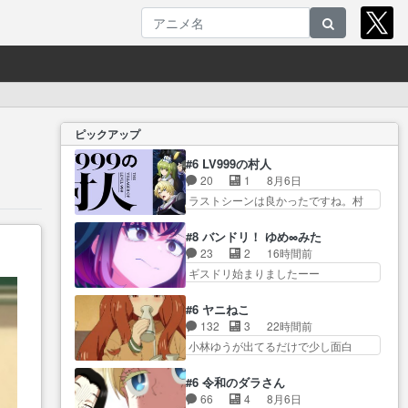
ピックアップ
#6 LV999の村人
20
1
8月6日
ラストシーンは良かったですね。村
人が故に… 村人のレベル上げは
鬼モードフィンガーシリ… アリ
#8 バンドリ！ ゆめ∞みた
スと10年後に結婚の約束をした鏡ず
23
2
16時間前
っ… カジノスタッフ募集するも
ギスドリ始まりましたーー
集まらない更に追… 王命でクル
ー！！！！ユノ、… 都子さんが
ルの監視をすることになったデ
めっちゃ情緒不安定になってて
#6 ヤニねこ
ビ… 最強の村人・鏡との出会い
怖… 超回復を見守っていかない
132
3
22時間前
で少しは変わった… やはり何か
と、ですね！！み… 開幕聞き取
小林ゆうが出てるだけで少し面白
悲しい過去がありそうな。鏡の
りスタッフに定治いなかった？
い。なお内… 達郎が獣人に
も… パルナの魔族への恨みは根
ま… ののちゃんのお手当てはお
◯◯◯される強制百合を期待
深そうやね姫を舐… 新キャラが
#6 令和のダラさん
節介だったりする… ビオラの立
し… ヒグマドンってなんな
登場早々変態扱いされてる件。
66
4
8月6日
ち回り害悪すぎるお近づきの印