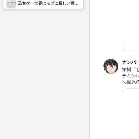
乙女ゲー世界はモブに厳しい世界です2
ナンバー
祐樹「
チキン
＼篠原