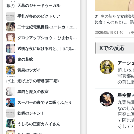
天幕のジャードゥーガル
3年生の新たな変態登
手札が多めのビクトリア
比倉くんのもとに、
二十世紀電氣目録-ユーレカ・エヴリカ-
す、スク水だーーー
2026/05/19 01:40
術… の鳳部長にそ
グロウアップショウ ～ひまわりのサーカス団～
既に… まーた変な
どっち…
Xでの反応
透明な夜に駆ける君と、目に見えない恋をした。
鬼の花嫁
アーシェ
超よわよ
黄泉のツガイ
写真部
逃げ上手の若君(第二期)
の前に
黒猫と魔女の教室
星空響
九栗先
スーパーの裏でヤニ吸うふたり
なのし
鉄鍋のジャン！
唐突に
て阿比
うしろの正面カムイさん
そして