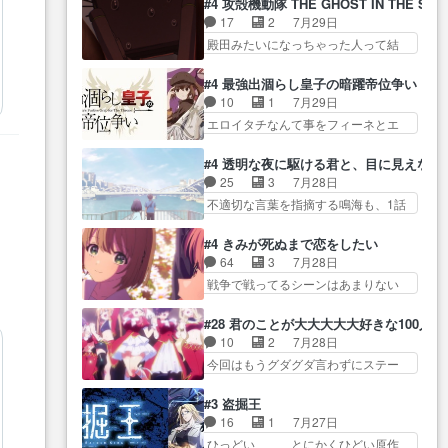
に・ベリルはミュ… おっさんの
#4 攻殻機動隊 THE GHOST IN THE SHE
全… 第４話をU-NEXTで視聴しま
グを更新しました!!宜しければ、是
親となるとお爺ちゃんだよね孫
17
2
7月29日
した。視聴… スマホを買うた
非… 計画通りにはいかないね笑
扱… ・ベリル、実家に帰ること
殿田みたいになっちゃった人って結
め、都心で待ち合わせをした…
やり遂げた(ほぼ… 今回もターニ
に・ベリルはミュ…
構会社に… バトーがカッコいい
OP曲きっかけで見始めてたけどなん
ャに不都合なことがあったり
と思ってたら、トグサが… あの
だかん… いきなりシリアス展開
#4 最強出涸らし皇子の暗躍帝位争い
し… 白髪の男性が語った家族を
見た目もうただのロボでしかないん
ぶち込んでくるじゃん… 春希の
10
1
7月29日
失った喪無感が、… 連邦に対し
だよ… 俺らの汗拭きそりゃいや
家庭事情は複雑。食事とか隼人が親
エロイタチなんて事をフィーネとエ
て有利な講話条件を引き出すた
だろwwバトー＆ト… イノセンス
身…
リーにア… アルも気付かなかっ
め… コンコルド効果に油を注ぐ
の元となった回だけど、ガイノ
た事を…フィーネは自分… モン
ターニャの勝利軍… 犠牲を払っ
#4 透明な夜に駆ける君と、目に見えない
イ… アダム・リンクやジェイム
スターを呼ぶ笛？黒幕は狩猟祭とは
ても良いならお前たちが前線へ
25
3
7月28日
スン(教授)型サ… アンドロイドも
関係… 平凡な少女に見える眼鏡w
行… 戦闘がアッサリし過ぎじゃ
不適切な言葉を指摘する鳴海も、1話
おっさんの汗を拭くのは嫌や…
眼鏡属性は持ち合… 神アニメ、
ない？戦争がメイ…
では冬… かけると鳴海のやり取
押井守監督のイノセンスの土台にな
ケテーイ！「騎士狩猟祭、前夜
り微笑ましいw良い奴… どう接し
ったエピ… コミカルなのにも慣
#4 きみが死ぬまで恋をしたい
の… フィーネがアルノルトに活
ていいのかわからず戸惑うかける
れてきました。１話でし… ロボ
64
3
7月28日
躍してもらいたが… 第４話を
も… 盲目だと相手の表情も分か
ットの反乱は今となっては良くある
戦争で戦ってるシーンはあまりない
ABEMAで視聴しました。視聴
らないからどう思… 今期のバッ
話し…
とはいえ… 前回までにあまり見
に… 第４話、アルとフィーネの
クナンバーみたいなOPアニメ。
れなかったようなシーナ… ミミ
２度目のデート出… マジできな
#28 君のことが大大大大大好きな100人の
… 初デートで冬月を笑わせよう
の存在で揺らぐ14クラス約束された
臭いぞ帝位争い。姉からの刺客
10
2
7月28日
とする姿も冬月… 特に大きな事
死… ミミの秘密をあっさり受け
を… ふぃーねと町の様子を見に
今回はもうグダグダ言わずにステー
件やイベントが起きるでもな
入れたのは拍子抜… 蘇生魔法っ
行ったら町中で窃…
ジを見た… 君のことが大大大大
く… 初デートで冬月を笑わせよ
て下衆い国なら進退窮まったら
大好きな１００人の彼女… 100カ
うとする姿も冬月… 3話までは主
#3 盗掘王
手… 蘇生魔法ヤバイけどミミい
ノ版ラブライブ！？こういうのは
人公がどうでもいいことでず
16
1
7月27日
なかったら詰んで… アニメオタ
人… 俺、みんなのレッスン動画
っ… 花火購入に浅草へ…行き当
ひっどい、、、とにかくひどい原作
クあるある：作中に花が登場す