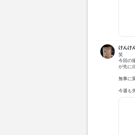
けんけ
笑
今回の
が先に
無事に
今週も