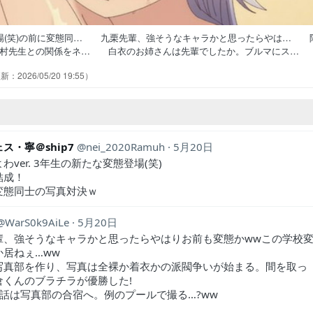
場(笑)の前に変態同… 九栗先輩、強そうなキャラかと思ったらやは… 
鶸村先生との関係をネ… 白衣のお姉さんは先輩でしたか。ブルマにス
ッッッ！？よろしくお願… そうそう芸術とエロスは紙一重。生徒の芸
2026/05/20 19:55
っくりだ。ん、どっちも鳥の名… 絶対に負けられない闘いがそこにはあ
キャラきたぞ。その写真言い値で… ありえんド叡智な写真対決始まって
ス・寧＠ship7
nei_2020Ramuh
5月20日
わver. 3年生の新たな変態登場(笑)
結成！
変態同士の写真対決ｗ
WarS0k9AiLe
5月20日
輩、強そうなキャラかと思ったらやはりお前も変態かwwこの学校
か居ねぇ…ww
写真部を作り、写真は全裸か着衣かの派閥争いが始まる。間を取っ
倉くんのブラチラが優勝した!
7話は写真部の合宿へ。例のプールで撮る…?ww