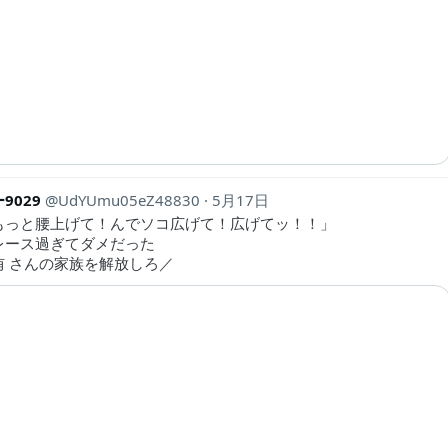
9029
UdYUmu05eZ48830
5月17日
もっと腰上げて！んでソコ広げて！広げてッ！！」
レース過ぎてダメだった
侑 さんの家族を解放しろ／