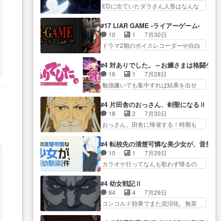
生産… ここうっすら思ったこと
この作品は近年稀に見るおっさんキ
EDに出ていたダラさん人形はなんな
子やーん総務課長と娘の女子…
ズバリ言ってくれて… おかし
ャラの充…
んだと… 『ダラさんと呼ぶ者が
これがこの世界の仕組みか‥Lv200帯
い、さわやかだ 世話好きの陰に支
生まれた日』をダラさ… 陰惨な
の… そのために役割を超越する
#17 LIAR GAME -ライアーゲーム-
配… ヤクねこのクワガタ取りの
過去がきっちり現代に継承されてい
者の出現させるた… アリスのお
10
1
7月30日
話見て切なくなっ… 普段は選別
る… ダラさんと姉弟の母との出
陰で他の勇者達も共闘してくれ魔…
ドラマ2期のボイスレコーダーや自白
された4～600レスを2,30… 隠し
会いの話やはりダ… ダラさんの
ゲーム… ヨコヤは人間の弱い所
方が密売人のそれww唐突な作画力の
過去話も佳境…げに恐ろしいは
をつくのが抜群に上手… 昼の国
正… なんか今日はかなり一瞬で
#4 対ありでした。～お嬢さまは格闘ゲ
人… 第５話感想：２人の過剰な
の奴らも馬鹿が多いが、夜の国も同
終わっちまったっ… 先週と比べ
16
1
7月28日
貢ぎ物?の礼とし… 第５話感想：
じ… ご視聴ありがとうございま
てまだまともに見えた。4話は過…
勉強嫌いでも集中すれば結果を出せ
姉のお誕生会にダラさんを招
した来週もよろし… 握った◯治
る美緒が… 毎晩スト６対戦を楽
待… 部分的に時系列が4話と入れ
郎（中の人的に）仲間であるプ
しむ４人。だが、期末試… どん
替わってるのね… こんなデカイ
#4 片田舎のおっさん、剣聖になるⅡ
レ… ヨコヤの頭の回転の速さと
なゲームも相手が強すぎるとやる気
のどうやって運ぶんだよ！？
18
2
7月30日
人間の心理を利用… 夜の国のヨ
無く… テーマ：テスト勉強と大
姉… ダラさん、人型形態にもな
おっさん、田舎に帰省する！時期も
コヤ支配がますますひどく……。
会感想は、美緒がテ… すげーー
れるんか!?w髪…
時期だし… じいさん、ベリル、
… ヨコヤは飴と鞭で夜の国の独
ーーーーーーー良い……。女性声
副団長、年長者が強い順… 底知
裁支配を強化、… やはりヨコヤ
#4 転校先の清楚可憐な美少女が、昔男
優… 深夜の格ゲー対戦よりテス
れない爺さんには夢が詰まってると
いいですね。昼の国が勝てる
10
1
7月29日
トの方がよっぽど… 真剣に授業
思う… クルニ、ヘンブリッツ、
流… 役で出演いたしました。次
カラオケ行ってなんも歌わず帰るの
を受けて、夜は珠樹の部屋で格
ミュイと一緒におっ… 帰省、お
回も緊張が止まり…
かよハン… 春希ちゃんの私服、
ゲ… 来たる定期テストに向けて
供ヒロインはクルニ。順番的には
めっちゃ可愛いぞ！！！… どう
勉強会！美緒ちゃ… 受験勉強と
#4 幼女戦記Ⅱ
確… 父親から手紙が来た。サー
やらあの女優さんが春希のお母さん
戦闘の2択なら戦闘を選ぶ娘w
84
4
7月29日
ベルボアの退治の… ここでヘン
のよ… 春希ちゃん姫ちゃんに野
美… 勉強嫌いでバトルを選ぶっ
コンコルド効果でまた泥沼化。無茶
ブリッツくんが同行するのが変
菜の子も凄え可愛い… 隼人くん
て、ひぐらしの沙…
振りに奇… ルーデルドルフ中将
で… ・ベリル、実家に帰ること
のスマホを買いに行ってたけど完
自らが行う煙草と葉巻は… ブロ