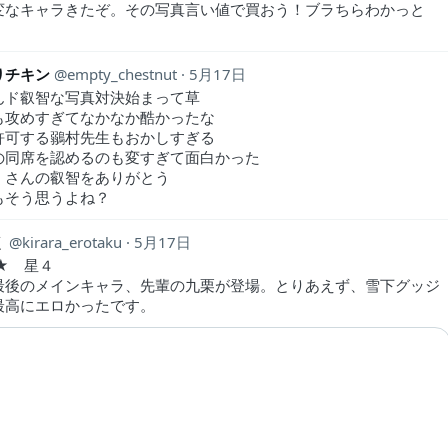
変なキャラきたぞ。その写真言い値で買おう！ブラちらわかっと
りチキン
empty_chestnut
5月17日
んド叡智な写真対決始まって草
も攻めすぎてなかなか酷かったな
許可する鶸村先生もおかしすぎる
の同席を認めるのも変すぎて面白かった
くさんの叡智をありがとう
んもそう思うよね？
く
kirara_erotaku
5月17日
★ 星４
最後のメインキャラ、先輩の九栗が登場。とりあえず、雪下グッジ
最高にエロかったです。