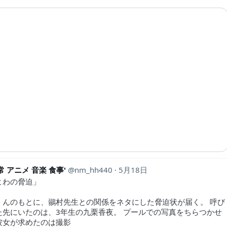
常 アニメ 音楽 食事'
nm_hh440
5月18日
よわの脅迫」
くんのもとに、鶸村先生との関係をネタにした脅迫状が届く。 呼び
た先にいたのは、3年生の九栗香夜。 プールでの写真をちらつかせ
彼女が求めたのは撮影