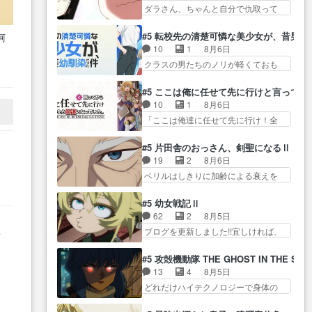
ん！？人見知りっぽい… なんな
タ… まだまだお元気そうなお声
ダラさん、ちゃんと自分で仇取って
が… ・律っちゃん明るくなった
ら下ネタ0じゃなかったかこんな回
で……不意打ち過…
たんだね… ワイが必死でケロロ
ね♪・メンバーの… 一難去ってま
が… 他のエピソードに対してマ
じゃないのよケロロじゃ… ロボ
た一難、律がビオラの呪縛か
#5 転校先の清楚可憐な美少女が、昔男
阿
イルドな回だった… 今回はだい
ットに憧れてビーム撃ちたいと…そ
ら… 「私はあなたが嫌いなんで
10
1
8月6日
…
ぶある程度抑えてる？w感じな
うい… 余りにも凄惨なダラさん
す」「バンドやめ… 何が起きて
クラスの男たちのノリが軽くておも
気… アルねこ、そうはならんや
の過去ダラさんの６… 過去編は
いるのか！？次週、みゅーたいぷ…
る
ろい春希… 沙紀は隼人への片思
ろ映画のワンシー… さっきまで
これで一区切りかなギャグも面白
いを拗らせているタイプ… みな
草
生きていたゴキブリ死んでる
#5 ここは俺に任せて先に行けと言ってか
い… ガンガガン♪薫がなんかしっ
もちゃんが透けブラしててびっくり
GP… アルねこ危険ですよね。健
10
1
8月6日
かり歌ってロマ… 姉巫女の誤
して… レベルのキャラが登場。
康的な面で··江… 酔い潰れ行き着
「ここは俺達に任せて先に行け！全
算、クソみたいな嫉妬の末路よ。
相変わらず顔や体の… 隼人が春
いた江ノ島で、朝日を眺めな…
員いい奴… 過去、あとを託した
… 私、そんなに日頃からガンガ
希の級友を巻き込んだイジりに動
ロックが今、2人にあと… 木下鈴
ン言うてないで… このアニメは
#5 片田舎のおっさん、剣聖になるⅡ
じ… 第５話をU-NEXTで視聴しま
奈（@0suzuna0）が【マリー…
どこに行くのだろう、面白す
19
2
8月6日
した。視聴… ラブコメで天然ジ
村ごと乗っ取られてたら流石に気付
ぎ… 姉のした事はただ単に一族
ベリルはしきりに加齢による衰えを
ゴロというかナチュラルヒ… み
かないか… 《漫画版少し読んだ
を絶滅させただけ…
口にする… 重ねた歳のせいにし
なもと仲良く話す隼人を見てなぜか
ことある》エリックとゴ… ロッ
ていた限界を超えて命の… いい
不安に… 無理なダイエットは禁
#5 幼女戦記Ⅱ
クは敵に容赦無くブスっといくから
んじゃないですか。魔物の群を発見
物だけど、なかなか結… 「これ
62
2
8月5日
気持… 勇者パーティー再結成し
した… アマプラにて視聴終わ
からもお手入れ、がんばりゅ」あり
ブログを更新しました!!宜しければ、
て先にいけで激アツ… 爆縮、幻
変
り！サーベルボア討伐… を言い
が…
是非… 少しでもマシな負け方を
覚、主人公結構エグいことするよ
訳にしたくないものですねwボア狩
選んだゼートゥーア… ゼートゥ
な… ねぇ猫耳ガール、敵の根城
#5 攻殻機動隊 THE GHOST IN THE SHE
り… 先生としてのベリルが好き
ーアの唯一の手駒が強すぎる笑あ
に乗り込む事を同… 世もや替え
13
4
8月5日
だけど、今回みた… 4人だけでサ
お… 私にとって完全にご褒美回
が利くと復活Pとは？！もう来週…
どれだけハイテクノロジーで身体の
ーベルボアを狩りに行く。野
ゼー様の葉巻シー… やはりター
価値がフ… ジャミングも伏線に
営… ・実家周辺でサーベルボア
ニャが後方指揮だと展開に迫力
なるかと思った回想シー… フチ