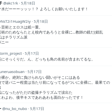
子
akc1rk
5月18日
ク水だーーーッッッ！？ よろしくお願いいたします！
DNsT2i1HuagW2iy
5月18日
う芸術とエロスは紙一重。
芸術のためならたとえ校内であろうと全裸に…教師の鏡だ(錯乱
私はチラリズム派
バニー
torm_project
5月17日
長にそっくりだ。ん、どっちも鳥の名前が含まれてるな。
uneruasobuan
5月17日
全裸か。絶対に負けられない闘いがそこにはある
校で逆バニー程度は当たり前になってるがついに全裸に。最果ての
は
風になったがただの盗撮チラリズムで涙出た
よわよわ、後半キスであわあわも面白かったです！
ー
nu_bo_nubo
5月17日