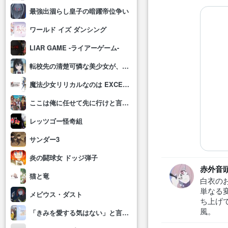
最強出涸らし皇子の暗躍帝位争い
ワールド イズ ダンシング
LIAR GAME -ライアーゲーム-
転校先の清楚可憐な美少女が、昔男子と思って一緒に遊んだ幼馴染だった件
魔法少女リリカルなのは EXCEEDS Gun Blaze Vengeance
ここは俺に任せて先に行けと言ってから10年がたったら伝説になっていた。
レッツゴー怪奇組
サンダー3
炎の闘球女 ドッジ弾子
赤外音
猫と竜
白衣の
単なる
メビウス・ダスト
ち上げ
風。
「きみを愛する気はない」と言った次期公爵様がなぜか溺愛してきます