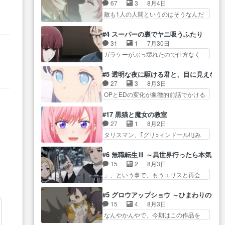
気品溢れてるのに中身は…美緒マ
ス』を含む押井・神山版… 第５
67
3
8月4日
した。視聴に… 復讐に燃える吸
マ… テーマ：格ゲー大会に行く
話「EPISODEラストの母親の気持…
敵も1人の人間というのはそうなんだ
血鬼兄弟の弟ですいいキャラ…
には？感想は、美… 大会を前に
けど状… もう着れないからって
クリスタ皇女が“萌え”なのでこの娘が
格ゲー熱が高まる一方、百合の
どういう意味だろうな… ミミを
皇帝… ウサギ好きそうな王女殿
#4 スーパーの裏でヤニ吸うふたり
本… 東京で開催される格ゲー大
人間に戻して欲しいでも自分達が代
下がかわいい。幼馴… ついに始
31
1
7月30日
会に参加すること… Japanに向け
わ… ご視聴ありがとうございま
まった狩猟祭。エルナの活躍で上
ガラケーがぶっ壊れたので仕方なく
て外泊届にサインをもらっ… 長
した見るたびに切… 誰かと思っ
位…
スマホに… 佐々木さんとは同い
崎から大会のために東京へ!/でも観光
たらちゅー先輩か。しれっと相
年くらいに思ってたけど… やは
よ… 旅の支度全部やってくれる
#5 透明な夜に駆ける君と、目に見えない
方… 第５話感想：コ□した相手に
り出オチ感が否めず、エピソードの
先輩、なんだかん… 第５話をｄ
27
3
8月3日
も家族や…､戦… つらい回だ……
打率… 田山さんが佐々木さんに
アニメストアで視聴しました。視…
OPとEDの変化が象徴的前話でかける
つらすぎる……。エスタ先輩…
沼っていく…こんな… 佐々木さ
には… 小春の透明なモヤのかか
今週のシーナとミミも可愛かった2人
ん、腕フェチなんですね笑最近ま
った世界。どんな女… そうか、
の関係… 確かに相手にも家族や
#17 黒猫と魔女の教室
じ… 佐々木がガラケーからスマ
こんな風に見えてるのかぁ。かけ
大切な人はいるけど、… 白シャ
27
1
8月2日
ホに変えるって、… もうドラマ
る… 完全な両片思いになりまし
ツが作業着みたいなもんなんですか
タリスマン、｢グリ○ィンドール!!｣み
版孤独のグルメファンコンテン
たねぇ…OPとE… 余計な物は描
ね…
た… 最初の障害ゴーレムを全員
ツ… 「お腹冷えちゃわない？
かず白く靄がかった小春ちゃ
で力を合わせて倒… アリアはホ
佐々木さんの優しさ… 先行で見
#6 無職転生Ⅲ ～異世界行ったら本気だ
ん… 光も感じない完全な盲目な
ントスピカが大好きだよね。ツ
た時より2人のやり取りに癒しを
15
2
8月3日
んやね…おめかし… 母役に能登
ン… 一等級ポテンシャルのアリ
感… ABEMA版の7〜8話佐々木が
」、という事で、もうエリスと再会
さんって禁じ手使ってきたー！
アちゃん可愛くて… そういや、
実年齢以上…
か？っと… サラの再登場によっ
E… 今回は小春視点も描かれてい
アリアは能力は最上級のくせに、
てルーデウスの成長が確… 人間
て良かった本当… 股に海豚を挟
#5 グロウアップショウ ～ひまわりのサ
… とうとうアリアと直接競う場
関係の清算が粛々と進められている
み水上バスでの会話を反芻…
15
4
8月3日
がきたこれまで… 毎度ながらの
サラ… サラとの関係に対して完
恋… OPEDとも無人バージョンか
なんやかんやで、今期はこの作品を
スピカの顔面芸推しのハナち
全に「昔の女」とし… ルーシー
ら主人公２人…
一番推し… 時給50円じゃ借金は
ゃ… クソレビュータリスマン趣