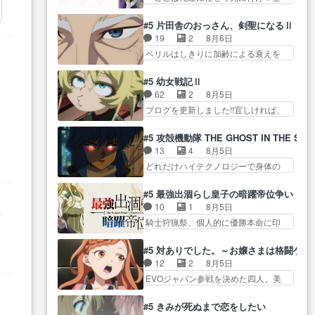
相変わらず顔や体の… 隼人が春
いた江ノ島で、朝日を眺めな…
員いい奴… 過去、あとを託した
… 私、そんなに日頃からガンガ
希の級友を巻き込んだイジりに動
ロックが今、2人にあと… 木下鈴
ン言うてないで… このアニメは
#5 片田舎のおっさん、剣聖になるⅡ
じ… 第５話をU-NEXTで視聴しま
奈（@0suzuna0）が【マリー…
どこに行くのだろう、面白す
19
2
8月6日
した。視聴… ラブコメで天然ジ
村ごと乗っ取られてたら流石に気付
ぎ… 姉のした事はただ単に一族
ベリルはしきりに加齢による衰えを
ゴロというかナチュラルヒ… み
かないか… 《漫画版少し読んだ
を絶滅させただけ…
口にする… 重ねた歳のせいにし
なもと仲良く話す隼人を見てなぜか
ことある》エリックとゴ… ロッ
ていた限界を超えて命の… いい
不安に… 無理なダイエットは禁
#5 幼女戦記Ⅱ
クは敵に容赦無くブスっといくから
んじゃないですか。魔物の群を発見
物だけど、なかなか結… 「これ
62
2
8月5日
気持… 勇者パーティー再結成し
した… アマプラにて視聴終わ
からもお手入れ、がんばりゅ」あり
ブログを更新しました!!宜しければ、
て先にいけで激アツ… 爆縮、幻
り！サーベルボア討伐… を言い
が…
是非… 少しでもマシな負け方を
覚、主人公結構エグいことするよ
訳にしたくないものですねwボア狩
選んだゼートゥーア… ゼートゥ
な… ねぇ猫耳ガール、敵の根城
#5 攻殻機動隊 THE GHOST IN THE SHE
り… 先生としてのベリルが好き
ーアの唯一の手駒が強すぎる笑あ
に乗り込む事を同… 世もや替え
13
4
8月5日
だけど、今回みた… 4人だけでサ
お… 私にとって完全にご褒美回
が利くと復活Pとは？！もう来週…
どれだけハイテクノロジーで身体の
ーベルボアを狩りに行く。野
ゼー様の葉巻シー… やはりター
価値がフ… ジャミングも伏線に
営… ・実家周辺でサーベルボア
ニャが後方指揮だと展開に迫力
なるかと思った回想シー… フチ
が暴れてると聞い… ちょっと年
#5 最強出涸らし皇子の暗躍帝位争い
が… “貧乏籤百連無料ガチャ”100
コマだいぶ理性持ち始めた。この世
齢の事を言いすぎとゆーか言い
10
1
8月5日
連でも1回… 2期入ってから地味
者
界の… 原作読んだのもう何年も
訳… ベリルの母もやはり只者じ
騎士狩猟祭、個人的に優勝本命に印
だよね。ただでさえ幼女… 「餌
メ
前なのに、覚えてる… コイルの
ゃなかったかベリ…
を付けた… 細かい設定を考える
になってもらわねばならぬ」って言
汚職を突き止めるべくバトーの指
のが面倒な時は古代魔法… エル
葉に… ゼートゥーア左遷によっ
#5 対ありでした。～お嬢さまは格闘ゲ
導… やまとん1号はどこの部分で
ナがチートすぎる笑アルは最初から
て参謀本部の連携が… 緊張感あ
12
2
8月5日
使うのだろう？… 日本とロシア
自分… プラネット・ウィズ展開
る戦闘描写とギャグ今週の『有能
EVOジャパン参戦を決めた四人。美
が絡む政治の話かつ色々な用
アツいな「騎士狩猟… 麦茶どこ
な…
緒の母… この作品に唯一足りな
語… 第５話をprimevideoで視聴
ろかタイトル通り麦茶の出涸らし
いと思ってた(無くて… 見た目は
しまし… 前回同様『イノセン
#5 きみが死ぬまで恋をしたい
ぐ… 第５話をABEMAで視聴しま