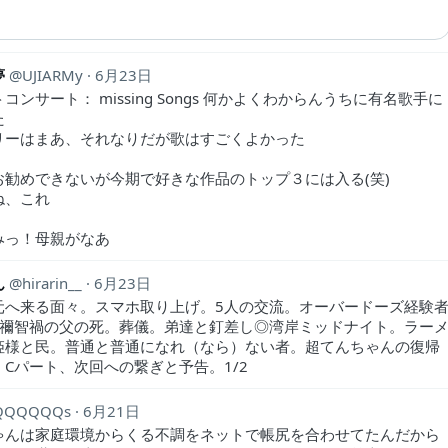
夢
UJIARMy
6月23日
コンサート： missing Songs 何かよくわからんうちに有名歌手に
た
リーはまあ、それなりだが歌はすごくよかった
お勧めできないが今期で好きな作品のトップ３には入る(笑)
ね、これ
みっ！母親がなあ
ん
hirarin__
6月23日
元へ来る面々。スマホ取り上げ。5人の交流。オーバードーズ経験
◎禰󠄀智禍の父の死。葬儀。弟達と釘差し◎湾岸ミッドナイト。ラー
姫様と民。普通と普通になれ（なら）ない者。超てんちゃんの復帰
。Cパート、次回への繋ぎと予告。1/2
QQQQQQs
6月21日
ゃんは家庭環境からくる不調をネットで帳尻を合わせてたんだから