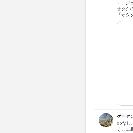
エンジ
オタク
「オタ
ゲーセ
opな
そこに