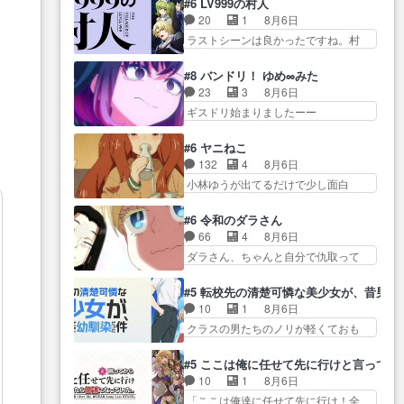
ダムに来た黒絵た… ライリーが
#6 LV999の村人
前半の霊カモみたいになってるよねw
えた最初の一冊お客にプロポー
好きだったクズ男ハルゴンが懲
20
1
8月6日
ジェッ… 今回はいつもと違って
ズ… 遅れて5話，コミティア前哨
ら… メイクでちょっと勇気出て
ラストシーンは良かったですね。村
霊が大人しいなと思っ… 最後に
戦ですが，ここ… 「同情は創作
る黒絵ちゃん可愛…
人が故に… 村人のレベル上げは
カムイさんを怪異と見間違え叫んで
の敵」いい言葉だ。でも応援
鬼モードフィンガーシリ… アリ
お… 交通系悪霊除霊ツアー編！
#8 バンドリ！ ゆめ∞みた
す… 東京で開かれる即売会に行
スと10年後に結婚の約束をした鏡ず
どっちが悪かよく… よく見ない
23
3
8月6日
って自分たちの本… 一冊売る事
っ… カジノスタッフ募集するも
と気付けない2つのエピソードに…
ギスドリ始まりましたーー
の苦労と喜びを知る手島先生が
集まらない更に追… 王命でクル
ー！！！！ユノ、… 都子さんが
ず… 10年でえらい老けはったね
ルの監視をすることになったデ
めっちゃ情緒不安定になってて
ー編集さん。同… 自分の妄想を
#6 ヤニねこ
ビ… 最強の村人・鏡との出会い
怖… 超回復を見守っていかない
買ってくれる人がいるという
132
4
8月6日
で少しは変わった… やはり何か
と、ですね！！み… 開幕聞き取
も… 初めて自分の漫画が売れた
小林ゆうが出てるだけで少し面白
悲しい過去がありそうな。鏡の
りスタッフに定治いなかった？
時の感動、懐かし…
い。なお内… 達郎が獣人に
も… パルナの魔族への恨みは根
ま… ののちゃんのお手当てはお
◯◯◯される強制百合を期待
深そうやね姫を舐… 新キャラが
#6 令和のダラさん
節介だったりする… ビオラの立
し… ヒグマドンってなんな
登場早々変態扱いされてる件。
66
4
8月6日
ち回り害悪すぎるお近づきの印
ん！？人見知りっぽい… なんな
タ… まだまだお元気そうなお声
ダラさん、ちゃんと自分で仇取って
が… ・律っちゃん明るくなった
ら下ネタ0じゃなかったかこんな回
で……不意打ち過…
たんだね… ワイが必死でケロロ
ね♪・メンバーの… 一難去ってま
が… 他のエピソードに対してマ
じゃないのよケロロじゃ… ロボ
た一難、律がビオラの呪縛か
#5 転校先の清楚可憐な美少女が、昔男
イルドな回だった… 今回はだい
ットに憧れてビーム撃ちたいと…そ
ら… 「私はあなたが嫌いなんで
10
1
8月6日
ぶある程度抑えてる？w感じな
うい… 余りにも凄惨なダラさん
す」「バンドやめ… 何が起きて
クラスの男たちのノリが軽くておも
気… アルねこ、そうはならんや
の過去ダラさんの６… 過去編は
いるのか！？次週、みゅーたいぷ…
ろい春希… 沙紀は隼人への片思
ろ映画のワンシー… さっきまで
これで一区切りかなギャグも面白
いを拗らせているタイプ… みな
生きていたゴキブリ死んでる
#5 ここは俺に任せて先に行けと言ってか
い… ガンガガン♪薫がなんかしっ
もちゃんが透けブラしててびっくり
GP… アルねこ危険ですよね。健
10
1
8月6日
かり歌ってロマ… 姉巫女の誤
して… レベルのキャラが登場。
康的な面で··江… 酔い潰れ行き着
「ここは俺達に任せて先に行け！全
算、クソみたいな嫉妬の末路よ。