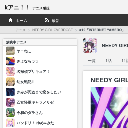
kアニ！！
アニメ感想
ホーム
最新
アニメ
NEEDY GIRL OVERDOSE
#12「INTERNET YAMERO」
放映中アニメ
NEEDY GIR
ヤニねこ
一覧
1話
11
さよならララ
名探偵プリキュア！
NEEDY GIR
幼女戦記Ⅱ
きみが死ぬまで恋をしたい
乙女怪獣キャラメリゼ
令和のダラさん
バンドリ！ ゆめ∞みた