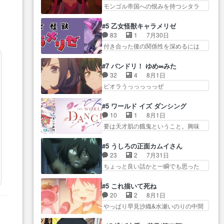
はい… 影森の当主が際限なくツ
ん… 今回からついにくれあが探
モンゴル帝国への恨みを持つシタラ
子へ17年分の誕生日&を未来に…
ガイを増やせるのに… 今回はも
偵事務所の仲間に…
を信じた… 回想が淡々と語られ
「​​13歳の柚子ちゃんへ…もう中学生
うガブちゃんさんの悲鳴にも似た
るのだけどいつの間にか… オゴ
な… 梅原の人が18歳になるまで
#5 乙女怪獣キャラメリゼ
怒… ユルと戦った時から伏線が
タイの妃になってもその心は晴れ
の誕生プレゼン… なよなよした
83
1
7月30日
張られていたのが… しかしアサ
ず、モ… ドレゲネの過去、宝石
男（cv石田彰）梅ちゃんがた…
付き合った後の関係性を深めるには
は、兄様に会いたいbotだと思…
だった彼女が人になり… ドレゲ
ヒロイン… 来夢ちゃんがキング
ツガイには優しい筈のガブちゃん、
ネの過去、、辛かった、、あのジャ
コングなのいい味付けだ… ずっ
アキオの… 色々とひっかけがあ
#7 バンドリ！ ゆめ∞みた
タ… 年上旦那が良い人でも、女
とメスってて何この可愛い生物。ク
って、最終的に嫌な終わ… ゴン
32
4
8月1日
は宝石でただ笑っ… ダイルの儀
ラス… 付き合い始めたら始めた
ゾウが従える大量のツガイに何事か
ビオラうっっっっっぜ
式の神々しさたるや。一気に空
でまた違った悩みが… と一歩ず
と思…
ぇ！！！！！！！！後… あられ
気… ドレネゲの辛い過去には同
つ踏み出す黒絵ちゃん微笑ま新汰
ちゃん、僕っ子になってから取り戻
情の言葉しか…シ… 奥様に悲し
#5 ワールド イズ ダンシング
の… ツインテールが可愛いお茶
し… ビオラが悪魔すぎて気分が
い過去…萌え袖が可愛いね、と
10
1
8月1日
目な妹ちゃんです… しかも過去
悪くなってきたこ… 声優まとめ
思… ドレゲネとシタラ、2人だけ
要は天才肌の餓鬼ということ。興味
も重いんかいかつては自分に自
ました(７話まで)仲町あられ/… ビ
の同盟が結成さ…
を惹かれ… 父の観阿弥と袂を分
信… リップを塗ってらっしゃる
オラの策略がバッチリ嵌って最高
かった？鬼夜叉が田楽の… 猿楽
からかしらお顔が… 黒絵「怪獣
#5 うしろの正面カムイさん
wwwこ… 自信あれば評価なんて
の鬼夜叉と田楽の増次郎。小さない
に憧れるのはいいけど自分自身
23
2
7月31日
気にしないし、充実し… ・バー
ざこ… 着眼点は良くとも、先鋭
が… 素の自分はどちらなのかは
ちょっと良い話かと一瞬でも思った
チャルだけど、みゅーたいぷ初ライ
的すぎるのか。芸能… 鬼夜叉は
まだ不明だが見せ…
私が間違… ろくろ首さんも油舐
ブ… OPこんなんだっけ？と思っ
石也と共に観世座をあとにし、三
めてなかった？白雪碧さ… 今日
たら歌唱シーン… の、らいぶシ
#5 これ描いて死ね
条… 観世座を離れ、三条坊門御
も1日お疲れ様でした～───昨晩～
ーン＿!!­­--­­--­… それだけでええや
20
2
8月1日
所で日々を送る鬼… 「お前(鬼夜
今… 幼女に拾われたお市ちゃん
ん！！しかし、ビオラが仕…
やっぱり早見沙織&水瀬いのりの中間
叉)が凄いのではなく客が凄い…
の恩返し。化け猫… 役にて出演
層は上… あれ光って漫研入るこ
田楽と猿楽の獅子舞勝負。鬼夜叉は
させていただきました。ジョア
とになってたんだっけ… 登場人