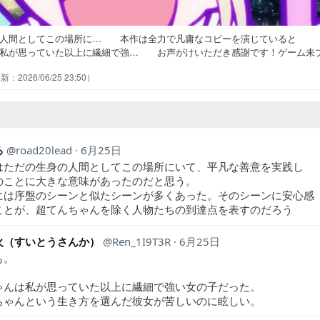
の人間としてこの場所に… 本作は全力で凡庸なコピーを演じていると
私が思っていた以上に繊細で強… お声がけいただき感謝です！ゲーム未
ンサート：何かよくわからんうち… あめの元へ来る面々。オーバードー
2026/06/25 23:50
んは家庭環境からくる不調をネット… 超てんちゃん復活からの引退ね。
作画監督も担当しております、何卒よ… 一部総作画監督を担当しており
ろ
road20lead
6月25日
はただの生身の人間としてこの場所にいて、平凡な善意を実践し
のことに大きな意味があったのだと思う。
には序盤のシーンと似たシーンが多くあった。そのシーンに安心感
ことが、超てんちゃんを除く人物たちの到達点を表すのだろう
火（すいとうさんか）
Ren_1I9T3R
6月25日
も。
ゃんは私が思っていた以上に繊細で強い女の子だった。
ちゃんという生き方を選んだ彼女が苦しいのに眩しい。