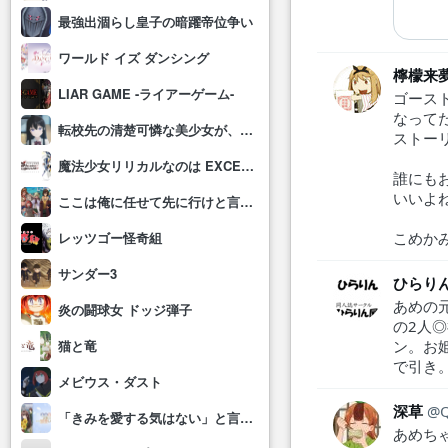
最強出涸らし皇子の暗躍帝位争い
ワールド イズ ダンシング
檸檬来
LIAR GAME -ライアーゲーム-
ゴースト
なって
転校先の清楚可憐な美少女が、昔男子と思って一緒に遊んだ幼馴染だった件
ストー
魔法少女リリカルなのは EXCEEDS Gun Blaze Vengeance
誰にも
いいよ
ここは俺に任せて先に行けと言ってから10年がたったら伝説になっていた。
こめか
レッツゴー怪奇組
サンダー3
ひらり
あめの
炎の闘球女 ドッジ弾子
の2人
ン。お
猫と竜
で引き
メビウス・ダスト
深草
「きみを愛する気はない」と言った次期公爵様がなぜか溺愛してきます
あめち