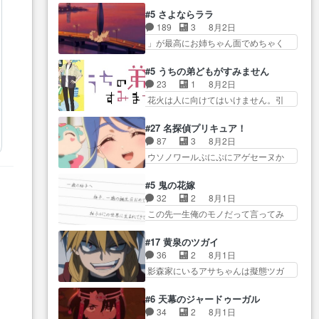
にデレるルディが完全に親バカで
減らない(^_^;サ… 葵ちゃん可愛
味ダダ漏れで好き… 期末試験が
#5 さよならララ
微… サラとは会ってほしいちゃ
すぎるな楠木ともりちゃんの
始まろうとしておりスピカは対
189
3
8月2日
んとした別れ方し… サラは未練0
ね… デフォルメされた表情が特
策… 能力鑑定胸像タリスマン氏
」が最高にお姉ちゃん面でめちゃく
だと言っていたけど人の気持
に多かったのが印… 葵＆茜の回
容姿も評価してし…
ちゃかわ… さすがに割れた窓ガ
ち… 実は結構好きなキャラモヤ
も良きでした。あの証拠写真、
ラスの弁償は求められた… 逡巡
モヤする別れ方だ… 役で出演さ
#5 うちの弟どもがすみません
ひ… 互いが互いのことを想って
を振り切ってみんなに謝ったララの
せていただきました！よろしく
23
1
8月2日
いるのにすれ違っ… 第５話をｄ
思い… 仕事に馴染めない辺り観
お… 毎クールメインヒロインを
花火は人に向けてはいけません。引
アニメストアで視聴しました。
ていて苦しいところ… ララちゃ
好きになっちゃう…
きこもり… 糸はまだ柊の顔も見
視… 葵ちゃんに〝瑞佳ちゃんと
んの事情はもう少し皆に話して良
たことなかったっけ！1… ってお
練習したい〟と言… 本当この作
#27 名探偵プリキュア！
い… ララと茉里とで初のアルバ
名前を見たんだけどあの中村大樹さ
品は「キャラ」を活かすのがう
87
3
8月2日
イト。七転八倒し… 労働するプ
ん… 糸ちゃんカッケー、色んな
ま… みずかちゃんの介入で双子
ウソノワールぷにぷにアゲセーヌか
リンセスえらい。プリンセスの
意味でwゲームが… 姉から性的興
の仲にヒビが………
わよ!!… 順当にマコトジュエルの
精… アンデケン行ってケーキ食
奮覚えてないよね？なんて言
争奪戦をやったと。… 記憶を取
べて、帰りにカメ… ララが働く
#5 鬼の花嫁
わ… テーマ：引きこもりの理由
り戻し正式に探偵事務所で働き始
事でのてんやわんや。働いて大
32
2
8月1日
感想は、久しぶり… 元ゲーマー
め… ポワロ、元ネタを解説して
変… 地道に働き人と関わる日々
この先一生俺のモノだって言ってみ
なので、はちゃめちゃ楽しく作
原作に誘導するの… くれあさん
の中に愛を見いだ…
たい笑他… 1歳からの誕生日プレ
業… 糸ちゃんと源くんの距離感
の探偵としての初事件にしてち
ゼント………とは思っ… 玲夜さ
おかしいね(*´… 糸と源ははよ好
#17 黄泉のツガイ
ょ… ・急にクイズ番組が始まっ
ん柚子に18年分の誕生日プレゼン
きおうとると言わんかい！引…
36
2
8月1日
たw・妖精ウソノ… るるかの助手
ト… 柚子は鬼龍院家から初めて
ショウくんと対等に話すためにゲー
影森家にいるアサちゃんは擬態ツガ
だった？今回が初めての探偵
学校に通う事にな… プレゼント
ムをする…
イだった… アサが置かれた立場
活… 探偵じゃなかったの！？ク
攻撃ヤバすぎるwwwヴァイオ
や気持ちを汲んで熱くな… 屋敷
レアさん探偵すぎ… 突然のポア
#6 天幕のジャードゥーガル
レ… 玲夜さまサプライズの、こ
にアサはいなかった逆にガブちゃん
ロクイズは草なんよ。んで、あ
34
2
8月1日
れまでの柚子ちゃ… 玲夜から柚