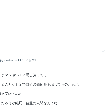
yasutama118
6月21日
…
禍さまマジ凄いモノ隠し持ってる
てる人とかも金で自分の価値を認識してるのかもね
頭文字Dパロw
子だろうが結局、普通の人間なんよな