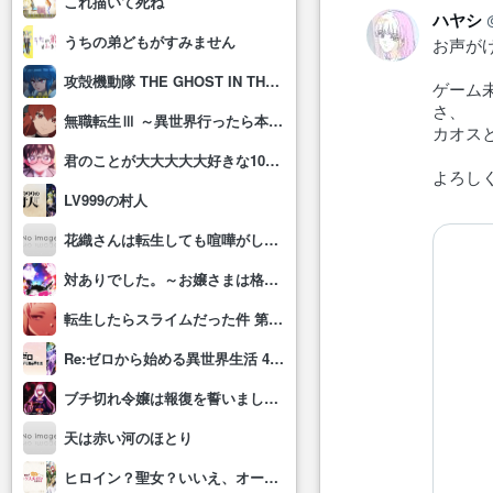
これ描いて死ね
ハヤシ
うちの弟どもがすみません
お声が
攻殻機動隊 THE GHOST IN THE SHELL
ゲーム
さ、
無職転生Ⅲ ～異世界行ったら本気だす～
カオス
君のことが大大大大大好きな100人の彼女(第3期)
よろし
LV999の村人
花織さんは転生しても喧嘩がしたい
対ありでした。～お嬢さまは格闘ゲームなんてしない～
転生したらスライムだった件 第4期
Re:ゼロから始める異世界生活 4th season
ブチ切れ令嬢は報復を誓いました。 ～魔導書の力で祖国を叩き潰します～
天は赤い河のほとり
ヒロイン？聖女？いいえ、オールワークスメイドです(誇)！