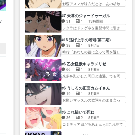
ール… デッチアゲイン初登場。
… 透子とにゃん吉の馴れ初めを
影森アスマが味方だとは…あの胡散
しか食べられない貧乏サーカス
ニジーとちょっとキ… 遂に探偵
見れて良かった…
臭さにす… アバンはミネナギサ
の… アバンでまた青い公衆電話
事務所に外国人のお客様?アゲセ
アサ脱出時の話しか下界… やは
が出てきた。みず… おはようご
#7 天幕のジャードゥーガル
ー… でっち上げApproach。帆羽
りアスマ(石田彰キャラ)は裏切り者
ざいます！瑞佳の正体が明かさ
31
1
13時間前
プ
さんを正… どんな作品にも言え
た… 原作を読むの我慢していて
れ… 朝も昼もおやつもじゃがい
ズ
シタラはドレゲネを復讐仲間に引き
る事で、「悪役」も「役… 怪盗
よかっただって顔… どんどん増
も尽くしの『ひま…
少
ずり込む… トルイ家と、大カア
団ファントムの漫才に大笑いしたw一
えるツガイツガイよりも腹黒い
ンを支えるチャガタイ家… トル
ま
度… 「男性の欺瞞、悪意」が女
#16 逃げ上手の若君(第二期)
人… 夜桜は「顔で損してる」っ
イに功績を挙げさせて政権と軍のバ
性に向かい悪さを… ニジーのナ
38
1
8月7日
て言うけど、声で… おかしいな
ラン… 覇道のトルイと王道のオ
ルシスト系紳士な感じとも違う、…
時行「あなたの役に立って恩を返し
石田が実はいい人っぽい？まだ
ゴタイって感じかな… 賢い人物
たい」頼… 元々1期からそうだっ
分… 人を信用出来ないましては
の行動は想定した目的達成のため
ただろと言われると返… このア
アサちゃん目的で… "顔で損して
#6 乙女怪獣キャラメリゼ
の… シタラとボラクチンの考え
ニメの演出、同じCloverWor… 貞
る"企み顔て何…wアスマさん…
66
1
8月6日
が初めてシンクロ… ドレゲネの
宗の思考を読み切れなかったのは、
顔で損してるアスマさんついでに声
来夢を誑かした岡田と遭遇、でも岡
テントを後にするシタラの背後
経験の… 信濃仮面いったい誰な
でも損し…
田は気付… 自分も相手の容姿し
を… 「表裏一体のモンゴル政
んだ！役に立ちたいで… 人形だ
か見てなかったと気付き… みん
治」国家の表舞台に… 前回のシ
#6 うしろの正面カムイさん
ったり将棋だったり、諏訪神党の三
なからのメイク道具が、らいりーさ
タラと対比したおおらかな笑顔が
19
1
8月8日
大… ・これ罠じゃないの？・砦
んを… らいりーの影響で理想に
印… 戦争よりも経済の領域をそ
お願いマッスルの歌詞そのまま言っ
を捨てるって同盟… 合戦におけ
向けて努力する黒絵… コングと
の視野に入れてい…
てて草今… 今日も1日お疲れ様で
る伝令の意味。特に諏訪の地は
ゴ〇ラの怪獣大決戦!?w黒絵の
した～バタバタしてて… 霊を大
山… 薄々思ってたけど実写パー
#6 これ描いて死ね
友… らいりーが己のルッキズム
量に成仏させた ジェットババアの
トに対する熱意が… 亜也子ちゃ
36
2
8月8日
と相対する話とし… らいりーさ
亜… 1日で6人は流石絶倫カムイ
ん面白い親父さんが無事で良かっ…
コミティア回だああぁぁぁ!!!これ見て
んが容姿の美醜でしか人を見な
婆もしっかり抱… 今回は交通悪
た… 妻と子へのアニメ布教全員
い… 校外学習で奥多摩の小河内
霊の除霊ツアー。Aパはいつも…
が同人誌即売会の… 買ってもら