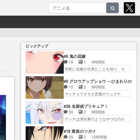
ピックアップ
#6 鬼の花嫁
19
1
4時間前
玲夜に花嫁が出来たことを知り、そ
の花嫁が… 丁寧といえばそうな
んだけど、ざまぁ、が中… 最
#6 グロウアップショウ ～ひまわりのサ
初、にゃん吉が透子のストーカーを
15
2
6時間前
始めた… 高道きもいけどあれ横
マッチョでオネエ言葉のリュグナ
で見せつけられるのは… 玲夜の
ー、じゃな… 山田、相変わらず
前の婚約者鬼山桜子がめっちゃ別嬪
可愛いね叡智で綺麗で可憐… ひ
#28 名探偵プリキュア！
さ… にゃんきちくんのお母さん
まわりサーカスに突然現れた金髪の
59
2
8時間前
が一番かわいいで… 花江さんが
大男少… 伝説の男の登場によっ
デッチは演出家のようなやつなのか
中学生ストーカーしてた花江さ
て、山田の輝かしき過… お父さ
な？裏か… デッチ・アゲイン、
ん… 主人公がお願いやイケメン
んの相方登場回、良い回だったな。
未来から来たのかな？ウ… 何か
が主人公にプレゼ… 「お願いが
#18 黄泉のツガイ
諏… 第６話をｄアニメストアで
事情がある、理由がある事をエクレ
あるときはキスでおねだりする」
29
2
12時間前
視聴しました。視… じゃがいも