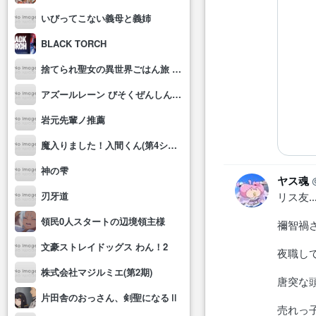
いびってこない義母と義姉
BLACK TORCH
捨てられ聖女の異世界ごはん旅 隠れスキルでキャンピングカーを召喚しました
アズールレーン びそくぜんしんっ！にっ!!
岩元先輩ノ推薦
魔入りました！入間くん(第4シリーズ)
神の雫
ヤス魂
刃牙道
リス友
領民0人スタートの辺境領主様
禰󠄀智
文豪ストレイドッグス わん！2
夜職し
株式会社マジルミエ(第2期)
唐突な
片田舎のおっさん、剣聖になるⅡ
売れっ