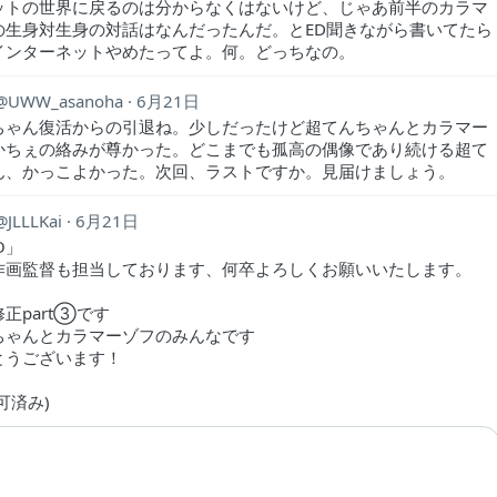
ットの世界に戻るのは分からなくはないけど、じゃあ前半のカラマ
の生身対生身の対話はなんだったんだ。とED聞きながら書いてたら
インターネットやめたってよ。何。どっちなの。
UWW_asanoha
6月21日
ちゃん復活からの引退ね。少しだったけど超てんちゃんとカラマー
かちぇの絡みが尊かった。どこまでも孤高の偶像であり続ける超て
ん、かっこよかった。次回、ラストですか。見届けましょう。
JLLLKai
6月21日
O」
作画監督も担当しております、何卒よろしくお願いいたします。
正part③です
ちゃんとカラマーゾフのみんなです
とうございます！
許可済み)