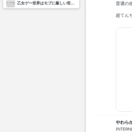
乙女ゲー世界はモブに厳しい世界です2
普通の
超てんち
やわら
INTERN