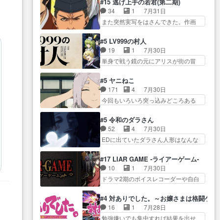
猫の動き… 登場人物の我が強
#15 逃げ上手の若君(第二期)
ン… トイ・ストーリーみたいな
物が増えてわいわいしたところが好
い。新しい獅子舞に拘って… 第
34
1
7月31日
始まり。流石に除… 猫相手にな
き… 初コミティアで２０冊刷り
５話をprimevideoで視聴しまし…
また突然実写をはさんできた。作画
んでそんなに…と思ったらそう
は妥当だよね。俺… 藤森さんの
リソース… やるべきことが逃げ
い… いつもと違って少し良い話
ママ向けの漫画で、また涙腺
る事と分かると水を得た… 30歳
化け猫は油が好物… 今回はあか
#5 LV999の村人
が⋯… 〜漫画に「想い」をこめ
まで童貞だと魔法使いになれるとい
やし1体のみで15分。金持ちの…
19
1
7月30日
よう｣娘に漫画であ… 何回この作
う… こっちの諏訪の三大将もま
今更だけど霊が性行為で祓えること
単身で戦う鏡の元にアリスが街の冒
品に泣かされるのだろう。光が
たクセが強いw色… 頼重が完全に
は何とな…
険者率い… 鏡浩二はゲーム世界
藤… ホテル泊まってコミティア
ブレーンだよね毎回敵キャラ
に飲み込まれた転生者と… みん
っていいなあ。同… コミティア
#5 ヤニねこ
が… 弧次郎「欲を我慢して強く
なががんばってくれたアリスの父ち
参加のしおりを徹夜で作る先生
171
4
7月30日
なれるなら大飯食… 変化球な演
ゃん… 成長限界が999である村人
(… お母さん、娘にあんな漫画描
今回もいろいろ突っ込みどころある
出も交えながらの状況説明が本
と定めた上位存… 大規模バトル
かれたら泣いち…
回だった… ヤクのクワガタ取り
当… LOで参加させていただきま
シーンなのに会話してばっか
の話が尋常じゃない雰囲… 妹子
した！最終的に… この高らかな
#5 令和のダラさん
り… やっぱり勇者より強かった
ちゃんの恋愛話をしたり、タバコを
DT宣言、合田一人に通じるも…
52
4
7月30日
か笑統率力LV9… 普通の人間の親
生産… ここうっすら思ったこと
この作品は近年稀に見るおっさんキ
EDに出ていたダラさん人形はなんな
子やーん総務課長と娘の女子…
ズバリ言ってくれて… おかし
ャラの充…
んだと… 『ダラさんと呼ぶ者が
これがこの世界の仕組みか‥Lv200帯
い、さわやかだ 世話好きの陰に支
生まれた日』をダラさ… 陰惨な
の… そのために役割を超越する
#17 LIAR GAME -ライアーゲーム-
配… ヤクねこのクワガタ取りの
過去がきっちり現代に継承されてい
者の出現させるた… アリスのお
10
1
7月30日
話見て切なくなっ… 普段は選別
る… ダラさんと姉弟の母との出
陰で他の勇者達も共闘してくれ魔…
ドラマ2期のボイスレコーダーや自白
された4～600レスを2,30… 隠し
会いの話やはりダ… ダラさんの
ゲーム… ヨコヤは人間の弱い所
方が密売人のそれww唐突な作画力の
過去話も佳境…げに恐ろしいは
をつくのが抜群に上手… 昼の国
正… なんか今日はかなり一瞬で
#4 対ありでした。～お嬢さまは格闘ゲ
人… 第５話感想：２人の過剰な
の奴らも馬鹿が多いが、夜の国も同
終わっちまったっ… 先週と比べ
16
1
7月28日
貢ぎ物?の礼とし… 第５話感想：
じ… ご視聴ありがとうございま
てまだまともに見えた。4話は過…
勉強嫌いでも集中すれば結果を出せ
姉のお誕生会にダラさんを招