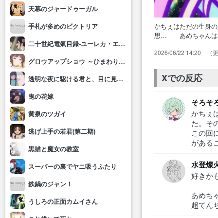
天幕のジャードゥーガル
かちぇはただの生身
手札が多めのビクトリア
思… あめちゃんは
二十世紀電氣目録-ユーレカ・エヴリカ-
レイ… ゴーストコ
2026/06/22 14:20
経験者… あめちゃ
グロウアップショウ ～ひまわりのサーカス団～
しだった… 一部総
す、何卒よ…
Xでの反応
透明な夜に駆ける君と、目に見えない恋をした。
鬼の花嫁
そろそ
かちぇ
黄泉のツガイ
た。そ
逃げ上手の若君(第二期)
この回
がある
黒猫と魔女の教室
水登燦
スーパーの裏でヤニ吸うふたり
好きか
鉄鍋のジャン！
あめち
うしろの正面カムイさん
超てん