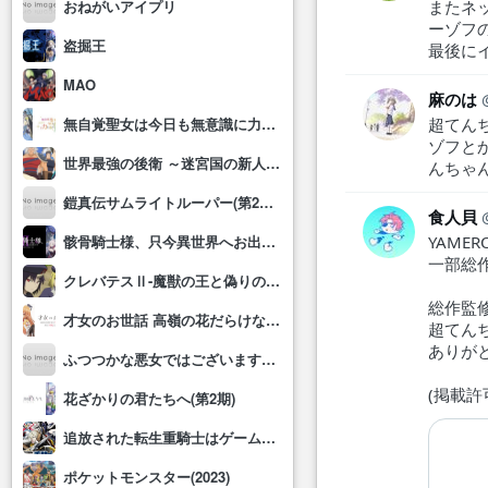
またネ
おねがいアイプリ
ーゾフ
盗掘王
最後に
MAO
麻のは
超てん
無自覚聖女は今日も無意識に力を垂れ流す
ゾフと
世界最強の後衛 ～迷宮国の新人探索者～
んちゃ
鎧真伝サムライトルーパー(第2クール)
食人貝
YAMER
骸骨騎士様、只今異世界へお出掛け中Ⅱ
一部総
クレバテスⅡ-魔獣の王と偽りの勇者伝承-
総作監修
才女のお世話 高嶺の花だらけな名門校で、学院一のお嬢様(生活能力皆無)を陰ながらお世話することになりました
超てん
ありが
ふつつかな悪女ではございますが～雛宮蝶鼠とりかえ伝～
(掲載
花ざかりの君たちへ(第2期)
追放された転生重騎士はゲーム知識で無双する
ポケットモンスター(2023)