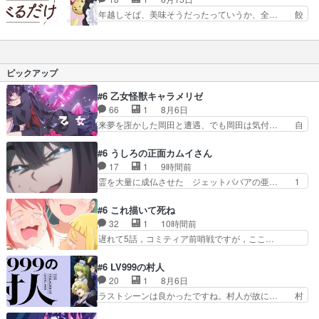
些細な事柄から、1億年以… スズメは前髪切り失
わいくなるスズメ柿に目を細める… ケーキは上手
年越しそば、美味そうだったっていうか、全… 餃
敗するもリコッタのお陰…
そうだったが、作画は普通レベ… すずめは日本人
子を食べたくなってきたので、今度の休み… 今回
っぽい名前だけど、生まれも… メイドさん友達増
は全体的にうまそうだったな。干し大根… そして
えたわね♪切るとパウンド… デフォルメされたメ
このアニメ自分の今出向しているグル… そろそろ
イドさんがかわいい回だ… 今回のリコッタちゃ
春アニメ終わる時期なので感想とか… すずめちゃ
ピックアップ
ん、なんか顔に丸みがあ…
んが餃子の具詰め込み過ぎても気… 内容に文句は
ないのですが、最終話まで音響… 12食目餃子／
#6 乙女怪獣キャラメリゼ
干し大根／袋麺／年越しそば… 俺もスズメとリコ
66
1
8月6日
ッタちゃんと一緒に餃子包… もうすぐ一年経とう
来夢を誑かした岡田と遭遇、でも岡田は気付… 自
としてるけどもうすぐイ…
分も相手の容姿しか見てなかったと気付き… みん
なからのメイク道具が、らいりーさんを… らいり
#6 うしろの正面カムイさん
ーの影響で理想に向けて努力する黒絵… コングと
17
1
9時間前
ゴ〇ラの怪獣大決戦!?w黒絵の友… らいりーが己
霊を大量に成仏させた ジェットババアの亜… 1
のルッキズムと相対する話とし… らいりーさんが
日で6人は流石絶倫カムイ婆もしっかり抱… 今回
容姿の美醜でしか人を見ない… 校外学習で奥多摩
は交通悪霊の除霊ツアー。Aパはいつも… 前半の
#6 これ描いて死ね
の小河内ダムに来た黒絵た… ライリーが好きだっ
霊カモみたいになってるよねwジェッ… 今回はい
32
1
10時間前
たクズ男ハルゴンが懲ら… メイクでちょっと勇気
つもと違って霊が大人しいなと思っ… 最後にカム
遅れて5話，コミティア前哨戦ですが，ここ…
出てる黒絵ちゃん可愛…
イさんを怪異と見間違え叫んでお… 交通系悪霊除
「同情は創作の敵」いい言葉だ。でも応援す… 東
霊ツアー編！どっちが悪かよく… よく見ないと気
京で開かれる即売会に行って自分たちの本… 一冊
#6 LV999の村人
付けない2つのエピソードに… カムイとドライブ
売る事の苦労と喜びを知る手島先生がず… 10年
20
1
8月6日
に出かけたシヅカは、ズブ… 15分アニメで計14
でえらい老けはったねー編集さん。同… 自分の妄
ラストシーンは良かったですね。村人が故に… 村
体の最多成仏回ジェッ…
想を買ってくれる人がいるというも… 初めて自分
人のレベル上げは鬼モードフィンガーシリ… アリ
の漫画が売れた時の感動、懐かし… 初めて本が売