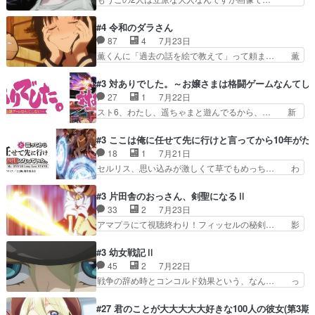
鏡くんの過去がとても残…
もコンプライアンス違反にどこま… 達郎のオチに
色々と察して見守る店長さすがです。そして… こ
は笑った慣れてくるとオチの出… 「君が下品なア
こ叡智でセクシー！ミストふっかけて嗅ぎ… あい
#4 令和のダラさん
ニメが好きでも大丈夫だよ」… あんな事こんな事
かわらず山田さんと田山さんが同一人物… 今さら
87
4
7月23日
いっぱいさせられちゃうこ… 妹ネコちゃんのバー
だけどずとまよのOP合ってるね。首… 佐々木と
薫くんに「過去の話を絵で教えて」って頼ま… 薫
ガーにタバコ入ってるの…
田山さんにロマンスの香りが漂って… 佐々木さん
にとってダラさんはもう一人の…おっぱい… 遂に
と田山さんのやり取り見てるこっ… 二人の関係が
シリアス展開になるかと思ったら全然そ… 薫が通
#3 対ありでした。～お嬢さまは格闘ゲームなんてし
「ただのヤニ仲間」から「ちゃ… 田山から消臭ミ
うは応神町立応神北小学校一方、日向… 思ったの
27
1
7月22日
ストを戴いてお礼返しをして… からかったつもり
と違う刺客出てきたwwただ関西弁… とエピソー
スト6、わたし、遥ちゃまと遊んでるから、… 新
なのに、思いもよらない佐…
ドの進みにおどろくけど、気持ち… ①作文の定番
しく先輩キャラが対戦相手として増えたこ… ま
「将来の夢」地元志向が強くな… さすがにてこ入
ぁ、こんな都合よく格ゲー女子が集まるか… 規律
#3 ここは俺に任せて先に行けと言ってから10年が
れしてきた。ミステリアスな… 弟くんから昔の話
違反は許さない人かと負けず嫌いの可愛… 何かに
18
1
7月21日
を絵に描いて！と言われた… 神をも恐れぬ姉弟と
一生懸命になっている女の子はかわい… 先の一件
セルリス、思い込みが激しくて草でもめっち… わ
ダラさんのコメディかと…
で綾と美緒は親しくなる。厳しい寮… 体育会系み
ーい、可愛い男の子キャラが出て来た～♪… 隠し
たいな点呼が行われるお嬢様学校… ３話、このタ
子前提から離れないセルリスちゃんゲル… 顎ヒゲ
#3 片田舎のおっさん、剣聖になるⅡ
イプの作品によくある『努力型… 格ゲー専門用語
生えたゴリラ系中年おっさんが男に会… どうあが
33
2
7月23日
が９割方分からんけど、俺は… 取り締まる側を仲
いても弟認定。ニワトリファイター… ここは俺に
アマプラにて視聴終わり！フィッセルの秘剣… 影
間に、これは強い。4人そ…
任せて先に行けと言ってから１０… ちょっと奇妙
のように実体のない敵は人間相手と違い、… ・魔
な新キャラは、次元の狭間への… 最近のアニメ界
術師学校を突如襲った魔狼はベリルとフ… 老いに
#3 幼女戦記Ⅱ
ゴリラに飽きてニワトリにス… セルリスには見守
対する恐怖ね。恐怖を感じながらミュ… 教頭が藪
45
2
7月22日
り役が居ないとアカンね自… すみませんセルリス
をつつきやがったのかただ、動機は… 今回は何と
戦争の辞め時とコンコルド効果という、なん… っ
萌えでした魔族の男の子…
言ってもフィッセルの活躍がカッ… 人型以外の相
て毎回なってますが、「コンコルド効果」… ミニ
手と戦うのはゼノ・グレイブル… アクション主体
アニメ『ようじょしぇんき2』本編に加… 」はち
#27 君のことが大大大大大好きな100人の彼女(第3期)
で中身がほとんどなかった。… 単純単調な話にな