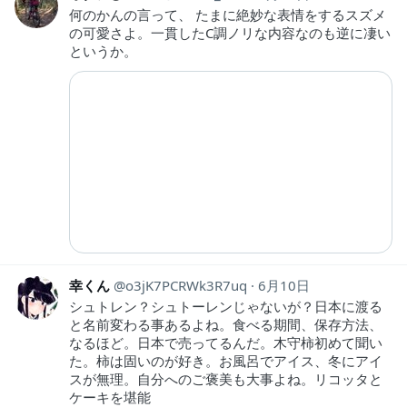
何のかんの言って、 たまに絶妙な表情をするスズメ
の可愛さよ。一貫したC調ノリな内容なのも逆に凄い
というか。
幸くん
o3jK7PCRWk3R7uq
6月10日
シュトレン？シュトーレンじゃないが？日本に渡る
と名前変わる事あるよね。食べる期間、保存方法、
なるほど。日本で売ってるんだ。木守柿初めて聞い
た。柿は固いのが好き。お風呂でアイス、冬にアイ
スが無理。自分へのご褒美も大事よね。リコッタと
ケーキを堪能