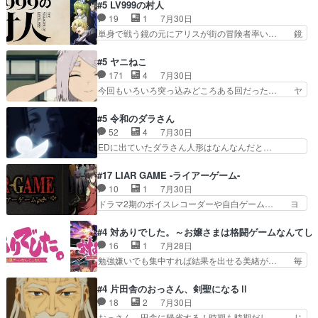
歳まで童貞だと魔法使いになれるという… こっち
#5 LV999の村人
てコミティアっていいなあ。同… コミティア参加
の諏訪の三大将もまたクセが強いw色… 頼重が完
19
1
7月30日
のしおりを徹夜で作る先生(… お母さん、娘にあ
全にブレーンだよね毎回敵キャラが… 弧次郎「欲
単身で戦う鏡の元にアリスが街の冒険者率い… 鏡
んな漫画描かれたら泣いち…
を我慢して強くなれるなら大飯食… 変化球な演出
浩二はゲーム世界に飲み込まれた転生者と… みん
も交えながらの状況説明が本当… LOで参加させ
なががんばってくれたアリスの父ちゃん… 成長限
#5 ヤニねこ
ていただきました！最終的に… この高らかなDT
界が999である村人と定めた上位存… 大規模バト
171
4
7月30日
宣言、合田一人に通じるも… この作品は近年稀に
ルシーンなのに会話してばっかり… やっぱり勇者
今回もいろいろ突っ込みどころある回だった… ヤ
見るおっさんキャラの充…
より強かったか笑統率力LV9… 普通の人間の親子
クのクワガタ取りの話が尋常じゃない雰囲… 妹子
やーん総務課長と娘の女子… これがこの世界の仕
ちゃんの恋愛話をしたり、タバコを生産… ここう
#5 令和のダラさん
組みか‥Lv200帯の… そのために役割を超越する
っすら思ったことズバリ言ってくれて… おかし
52
4
7月30日
者の出現させるた… アリスのお陰で他の勇者達も
い、さわやかだ 世話好きの陰に支配… ヤクねこ
EDに出ていたダラさん人形はなんなんだと…
共闘してくれ魔…
のクワガタ取りの話見て切なくなっ… 普段は選別
『ダラさんと呼ぶ者が生まれた日』をダラさ… 陰
された4～600レスを2,30… 隠し方が密売人のそ
惨な過去がきっちり現代に継承されている… ダラ
#17 LIAR GAME -ライアーゲーム-
れww唐突な作画力の正… なんか今日はかなり一
さんと姉弟の母との出会いの話やはりダ… ダラさ
10
1
7月30日
瞬で終わっちまったっ… 先週と比べてまだまとも
んの過去話も佳境…げに恐ろしいは人… 第５話感
ドラマ2期のボイスレコーダーや自白ゲーム… ヨ
に見えた。4話は過…
想：２人の過剰な貢ぎ物?の礼とし… 第５話感
コヤは人間の弱い所をつくのが抜群に上手… 昼の
想：姉のお誕生会にダラさんを招待… 部分的に時
国の奴らも馬鹿が多いが、夜の国も同じ… ご視聴
#4 対ありでした。～お嬢さまは格闘ゲームなんてし
系列が4話と入れ替わってるのね… こんなデカイ
ありがとうございました来週もよろし… 握った◯
16
1
7月28日
のどうやって運ぶんだよ！？姉… ダラさん、人型
治郎（中の人的に）仲間であるプレ… ヨコヤの頭
勉強嫌いでも集中すれば結果を出せる美緒が… 毎
形態にもなれるんか!?w髪…
の回転の速さと人間の心理を利用… 夜の国のヨコ
晩スト６対戦を楽しむ４人。だが、期末試… どん
ヤ支配がますますひどく……。… ヨコヤは飴と鞭
なゲームも相手が強すぎるとやる気無く… テー
#4 片田舎のおっさん、剣聖になるⅡ
で夜の国の独裁支配を強化、… やはりヨコヤいい
マ：テスト勉強と大会感想は、美緒がテ… すげー
18
2
7月30日
ですね。昼の国が勝てる流… 役で出演いたしまし
ーーーーーーーー良い……。女性声優… 深夜の格
おっさん、田舎に帰省する！時期も時期だし… じ