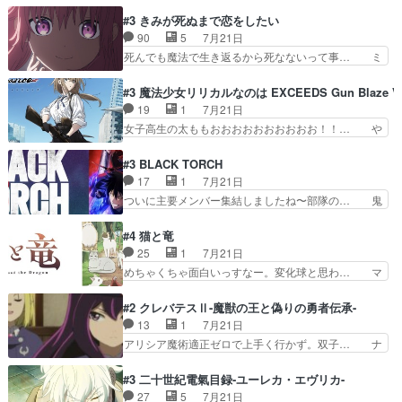
んちの押し入れどーなってるんだよー？あ… メチ
スが財宝の取り分をもらうときに多… 残り湯なら
ャ子の従姉妹シュラ子登場。主人公眼福… 跡目争
#3 きみが死ぬまで恋をしたい
しゃあない。狂犬かくましいつ来… 本作はぬるい
いの新キャラ登場で、今回はシュール… めちゃ子
90
5
7月21日
ハーレムではなく、真面目に一… エリスはしばら
のいとこかわいい今回主人公の驚き… メチャ子を
死んでも魔法で生き返るから死なないって事… ミ
くEDだけやね。アイシャ、…
くしゃみと鼻水が止まらなくなる… お父さんに押
ミ不在の際のシーナ、アリとセイランとの… ミ
し付けられた本独特やし、おま… シュラ子ちゃん
ミ、最後のその顔は怖いよ...。てかタ… もはや人
#3 魔法少女リリカルなのは EXCEEDS Gun Blaze Ve
をちびっ子にしたあの玉、も… 半裸の警官の方が
間なのかも怪しい戦闘シーンがない… 今話第LO
19
1
7月21日
怖い。ライバルキャラかわ… 霊媒師が人の肩に霊
／原画で参加させていただきまし… 皆大好き、ロ
女子高生の太ももおおおおおおおおおお！！… や
を乗せるな笑なんてモノ…
リの全裸だーーーーーーッッッ… シーナとミミが
っぱり、そんなはまって見てる感じでは、… 『久
友だちになってよかった。ミ… ダークな世界観に
瀬シイナと夜海トワ』今回はフォロワー… なのは
#3 BLACK TORCH
芽吹く百合の花。ミミ(c… ルームメイト1ヶ月経
と出逢い炎の魔人の能力を人類の為に… ・シイ
17
1
7月21日
ってシーナがミミの人… もう後戻りできないぞ」
ナ、トワと出会う親近感を感じる2人… 篠宮マナ
ついに主要メンバー集結しましたね〜部隊の… 鬼
してくるとは思わん…
が登場したけど公式サイトに20歳… リリカルな
子母神、桐原との馴れ初めは多分に衝突気… 絵に
のはらしい、人間ドラマが始まり… この2人めっ
描いたようなチョロインだったな。下半… 前回か
#4 猫と竜
ちゃ食うやん魔人狩りチーム強… 人類滅亡寸前ま
ら引き続いてじいさんとの決別の冒頭… あっちは
25
1
7月21日
で追い詰められていたのに、… 第３話をU-NEXT
呪霊でこっちは物怪。忍者っぽいア… 護衛対象と
めちゃくちゃ面白いっすなー。変化球と思わ… マ
で視聴しました。視聴…
なる弐郎を連れて隠密局へ、彼の… →現状展開が
インからローゼマインへ重要回をちゃんと… 何世
王道パターンなので無難という… 保護対象となっ
代もの猫たちの誕生と成長を見守る猫竜… 前回猫
#2 クレバテスⅡ-魔獣の王と偽りの勇者伝承-
た弐郎は鬼子母神一華の護衛… 護衛はお尻一華、
たちで熊退治をしていた中の一匹の猫… と思って
13
1
7月21日
ここは定番やっぱ物の怪の… ①敵は会話してる最
みにいったらクロバネのCV.速水… 「おじちゃん
アリシア魔術適正ゼロで上手く行かず。双子… ナ
中の同乗者を物音一つ発…
は身内に甘い」で、いきなり笑… ガチで素晴らし
イエちゃんが不憫な立場になっててめっち… 自己
すぎる……。長命種によって… 前回巣立っていっ
紹介の時台に乗ってるサラサ可愛いw学… ナイ
#3 二十世紀電氣目録-ユーレカ・エヴリカ-
た子猫たちのその後が描か… 王子の旅の始まりは
エ・シフォンリッツの出番が多くて嬉し… 石田で
27
5
7月21日
確かにそうでしたよね！… リゼロ見終わっちゃっ