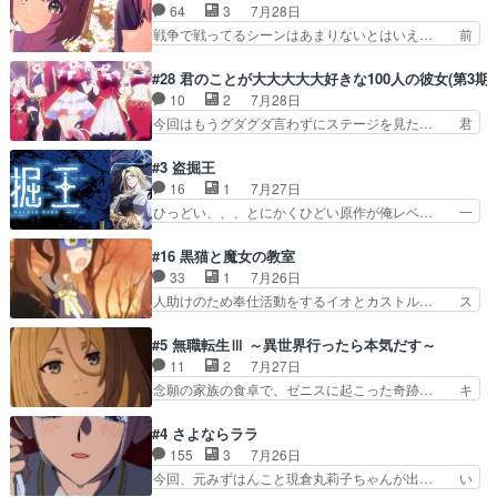
と相手の表情も分からないからどう思… 今期のバ
64
3
7月28日
ぞ帝位争い。姉からの刺客を… ふぃーねと町の様
ックナンバーみたいなOPアニメ。… 初デートで
戦争で戦ってるシーンはあまりないとはいえ… 前
子を見に行ったら町中で窃…
冬月を笑わせようとする姿も冬月… 特に大きな事
回までにあまり見れなかったようなシーナ… ミミ
件やイベントが起きるでもなく… 初デートで冬月
の存在で揺らぐ14クラス約束された死… ミミの
#28 君のことが大大大大大好きな100人の彼女(第3期)
を笑わせようとする姿も冬月… 3話までは主人公
秘密をあっさり受け入れたのは拍子抜… 蘇生魔法
10
2
7月28日
がどうでもいいことでずっ… 花火購入に浅草へ…
って下衆い国なら進退窮まったら手… 蘇生魔法ヤ
今回はもうグダグダ言わずにステージを見た… 君
行き当たりばったり訪問…
バイけどミミいなかったら詰んで… アニメオタク
のことが大大大大大好きな１００人の彼女… 100
あるある：作中に花が登場する… ご視聴ありがと
カノ版ラブライブ！？こういうのは人… 俺、みん
#3 盗掘王
うございました！アリとセイ… ごめん、そういう
なのレッスン動画をDVDが焼きき… アナウンス
16
1
7月27日
話がしたい作品じゃないの… 第４話感想：その口
役で出演いたしましたみんなのア… 恋太郎ファミ
ひっどい、、、とにかくひどい原作が俺レベ… 一
止め効果あるかな？ミミ…
リーがガチでアイドルに挑戦！… ギャグギャグし
般人が巻き込まれることもあるのか結構面… 久野
くもド直球で泣ける回来たな… 【完全初見】100
美咲さんと言えば幼女！アイマスの市原… 遼河は
#16 黒猫と魔女の教室
カノGirlfrien… 『アイドル伝説恋太郎ファミリ
目的の為には人命も軽視するタイプの… 4つのス
33
1
7月26日
ー』にて「ア… 安木路佐ウル子役で出演いたしま
キルが揃う。広い墓を捜索中、遼河… 村正はそん
人助けのため奉仕活動をするイオとカストル… ス
したクォリ…
なおどろおどろしいエピソードあ… 気持ちよくし
ピカも大概怖がりだけど、カストルが更に… イオ
ようとしてるのはわかるけど。… 韓国ご自慢の俺
とカストルの共通点は、魔法の制御が出… 椋鳥の
#5 無職転生Ⅲ ～異世界行ったら本気だす～
レベのアニメ制作を日本に奪… 予言で正体がバレ
大群て…住民から迷惑がられてない？… キングコ
11
2
7月27日
る、もう騙し討ちは出来な… 村正の墓、アニメで
ングor進撃の巨人牡羊座のアルデ… スピカ・イ
念願の家族の食卓で、ゼニスに起こった奇跡… キ
見ると一杯で怖いな。ア…
オ・カストルという組み合わせ。… 有り余るパワ
スをせがむロキシーが可愛い過ぎ！妹達へ… エリ
ーが制御出来ない誰かの為に力… スピカの放り込
ナリーゼの悪魔の囁きwクリフとエリナ… 悪魔の
#4 さよならララ
みかたが雑になってきてるな… イキりカストルは
囁きやめてくださいwおい、1番重要… ゼニスも
155
3
7月26日
怖がりやったかあスピカな… 鏡の世界への突入と
感情が出てきてて良い方向に進んで… 第５話を
今回、元みずはんこと現倉丸莉子ちゃんが出… い
新たな依頼サブタイトル…
ABEMAで視聴しました。視聴に… クリフとエリ