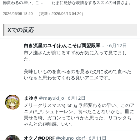
節変わるの早い、こ… たまに絶妙な表情をするスズメの可愛さよ。
… シュトーレンじゃないが？日本に渡ると名前… どんどんかわい
2026/06/09 18:40
2026/06/13 04:20
くなるスズメ柿に目を細める… ケーキは上手そうだったが、作画は普
通レベ… すずめは日本人っぽい名前だけど、生まれも… メイドさ
ん友達増えたわね♪切るとパウンド… デフォルメされたメイドさんが
Xでの反応
かわいい回だ… 今回のリコッタちゃん、なんか顔に丸みがあ…
白き流星のユイ(わんこそば同盟殿軍)
9Rk69btz
6月12日
市ノ瀬さんが演じるすずめが気に入って見てまし
た。
美味しいものを食べるのを見るたびに改めて食べた
いなぁと思わせてくれる良いアニメです。
まゆき
mayuki_o
6月12日
メリークリスマス٩( 'ω' )و 季節変わるの早い、このア
ニメ(^_^; シュトーレン、食べたことないかも。皿に
乗せる時、ガコンっていうかと思った。リコッタち
ゃんとの距離感、いい。
オクノ@DORF
okuno_dorf
6月11日