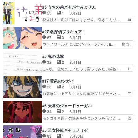
すがに割れた窓ガラスの弁償は求められた… 逡巡
トアで視聴しました。視… 葵ちゃんに〝瑞佳ちゃ
を振り切ってみんなに謝ったララの思い… 仕事に
#5 うちの弟どもがすみません
んと練習したい〟と言… 本当この作品は「キャ
馴染めない辺り観ていて苦しいところ… ララちゃ
23
1
8月2日
ラ」を活かすのがうま… みずかちゃんの介入で双
んの事情はもう少し皆に話して良い… ララと茉里
花火は人に向けてはいけません。引きこもり… 糸
子の仲にヒビが………
とで初のアルバイト。七転八倒し… 労働するプリ
はまだ柊の顔も見たことなかったっけ！1… って
ンセスえらい。プリンセスの精… アンデケン行っ
お名前を見たんだけどあの中村大樹さん… 糸ちゃ
#27 名探偵プリキュア！
てケーキ食べて、帰りにカメ… ララが働く事での
んカッケー、色んな意味でwゲームが… 姉から性
87
3
8月2日
てんやわんや。働いて大変… 地道に働き人と関わ
的興奮覚えてないよね？なんて言わ… テーマ：引
ウソノワールぷにぷにアゲセーヌかわよ!!… 順当
る日々の中に愛を見いだ…
きこもりの理由感想は、久しぶり… 元ゲーマーな
にマコトジュエルの争奪戦をやったと。… 記憶を
ので、はちゃめちゃ楽しく作業… 糸ちゃんと源く
取り戻し正式に探偵事務所で働き始め… ポワロ、
#5 鬼の花嫁
んの距離感おかしいね(*´… 糸と源ははよ好きお
元ネタを解説して原作に誘導するの… くれあさん
32
2
8月1日
うとると言わんかい！引… ショウくんと対等に話
の探偵としての初事件にしてちょ… ・急にクイズ
この先一生俺のモノだって言ってみたい笑他… 1
すためにゲームをする…
番組が始まったw・妖精ウソノ… るるかの助手だ
歳からの誕生日プレゼント………とは思っ… 玲夜
った？今回が初めての探偵活… 探偵じゃなかった
さん柚子に18年分の誕生日プレゼント… 柚子は
#17 黄泉のツガイ
の！？クレアさん探偵すぎ… 突然のポアロクイズ
鬼龍院家から初めて学校に通う事にな… プレゼン
36
2
8月1日
は草なんよ。んで、あん… 今回からついにくれあ
ト攻撃ヤバすぎるwwwヴァイオレ… 玲夜さまサ
影森家にいるアサちゃんは擬態ツガイだった… ア
が探偵事務所の仲間に…
プライズの、これまでの柚子ちゃ… 玲夜から柚子
サが置かれた立場や気持ちを汲んで熱くな… 屋敷
へ17年分の誕生日&を未来に… 「​​13歳の柚子ちゃ
にアサはいなかった逆にガブちゃんはい… 影森の
#6 天幕のジャードゥーガル
んへ…もう中学生な… 梅原の人が18歳になるま
当主が際限なくツガイを増やせるのに… 今回はも
34
2
8月1日
での誕生プレゼン… なよなよした男（cv石田彰）
うガブちゃんさんの悲鳴にも似た怒… ユルと戦っ
モンゴル帝国への恨みを持つシタラを信じた… 回
梅ちゃんがた…
た時から伏線が張られていたのが… しかしアサ
想が淡々と語られるのだけどいつの間にか… オゴ
は、兄様に会いたいbotだと思… ツガイには優し
タイの妃になってもその心は晴れず、モ… ドレゲ
#5 乙女怪獣キャラメリゼ
い筈のガブちゃん、アキオの… 色々とひっかけが
ネの過去、宝石だった彼女が人になり… ドレゲネ
83
1
7月30日
あって、最終的に嫌な終わ… ゴンゾウが従える大