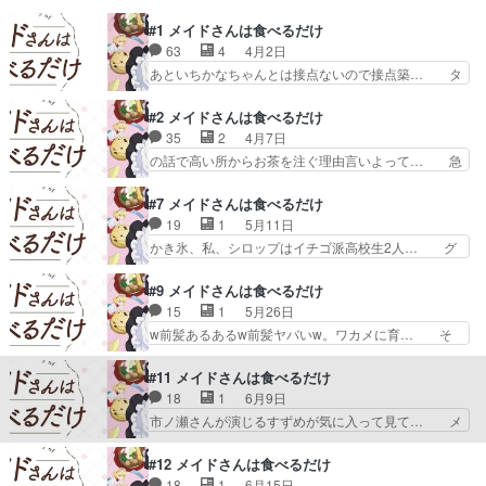
このアニメ自分の今出向しているグル… そろそろ
#1 メイドさんは食べるだけ
春アニメ終わる時期なので感想とか… すずめちゃ
63
4
4月2日
んが餃子の具詰め込み過ぎても気… 内容に文句は
ないのですが、最終話まで音響… 12食目餃子／
あといちかなちゃんとは接点ないので接点築… タ
干し大根／袋麺／年越しそば… 俺もスズメとリコ
イトル通りひたすら食べまくるメイドさん… とい
ッタちゃんと一緒に餃子包… もうすぐ一年経とう
うことで出てくる食べ物たちを描いてみ… 今期期
#2 メイドさんは食べるだけ
としてるけどもうすぐイ…
待の癒し＆飯テロ枠一つ一つは短いも… イマイチ
35
2
4月7日
主人公の背景も分からんし食べ物の… 日本の食べ
の話で高い所からお茶を注ぐ理由言いよって… 急
物に興味津々で目うるうる輝かせ… コレは自分好
に見かけて、びっくりしました出演おめで… どこ
みの作品でしたね～♫タイトル… 今期のゆるっと
にでもある何気ない食べ物だけど、主人… タイト
#7 メイドさんは食べるだけ
楽しむ枠本当にただメイドさ… 登場メインキャラ
ル通りメイドさんが食べるだけではあ… 前回のた
19
1
5月11日
のうち、あなたの推しはど… たい焼きを尻尾から
こ焼きが個人的に気になった影響か… ２話：アイ
かき氷、私、シロップはイチゴ派高校生2人… グ
食べるのはいいけどたこ…
スクリーム 桔梗信玄餅… メロンパンの
ルメアニメにカップ麺が登場したｗいや、… 今日
形がはじめアーモンド型だった… セリフはありま
見たアニメ（5/11）・転生したらス… 水着回、、
#9 メイドさんは食べるだけ
せんでしたが、サクッとした… ・チョコミントは
だったね、リコッタちゃんだけ。… せっかくの水
15
1
5月26日
正義・メイドさんによる紅… 頻繁に入るスズメの
着回くるかと思ったがプールじ… マジで何するに
w前髪あるあるw前髪ヤバいw。ワカメに育… そ
ナレーションなかなかう…
しても可愛いな、すずめちゃ… ・暑い、暑いと喚
ういや銀杏をこうやって食べたことないな… なぜ
くメイド連中だが、まずは… 声優まとめました
自分で髪を切ろうとしたのか、そして外… 今回は
#11 メイドさんは食べるだけ
(７話まで)信月杏(cv… スズメの水着はなかったけ
また軽食だねえ。みそ汁となにかとか… すずめと
18
1
6月9日
ど、リコッタあっ… １クールで１年をやりきるペ
リコッタちゃんの幼女期、可愛すぎ… 食材に新鮮
市ノ瀬さんが演じるすずめが気に入って見て… メ
ースっていうか…
なネタがなくなっている様なドラ… 以前バーベキ
リークリスマス٩(季節変わるの早い、こ… たまに
ューで友人が出してくれたけど… リコッタさん雀
絶妙な表情をするスズメの可愛さよ。… シュトー
#12 メイドさんは食べるだけ
ちゃんの髪で遊んで、色んな… 銀杏というとても
レンじゃないが？日本に渡ると名前… どんどんか
18
1
6月15日