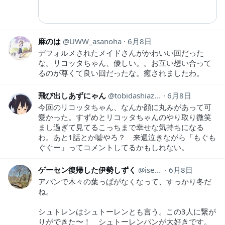
麻のは
UWW_asanoha
6月8日
デフォルメされたメイドさんがかわいい回だった
な。リコッタちゃん、優しい。。お互い想い合って
るのが尊くて良い回だったな。癒されましたわ。
飛び出しあずにゃん
tobidashiazunya
6月8日
今回のリコッタちゃん、なんか顔に丸みがあって可
愛かった。すずめとリコッタちゃんのやり取り微笑
まし過ぎて見てるこっちまで幸せな気持ちになる
わ。あと1話とか嘘やろ？ 来週泣きながら「もぐも
ぐぐー」ってコメントしてるかもしれない。
ゲーセン復帰した伊勢しずく
isesizuku
6月8日
アバンで木々の葉っぱがなくなって、すっかり冬だ
ね。
シュトレンはシュトーレンとも言う。この3人に繋が
りができた〜！ シュトーレンパンが大好きです。