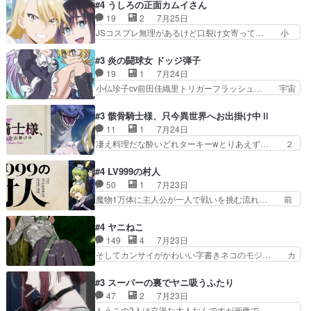
の恋愛系で1番これが好き。愛する気は… 今晩
#4 うしろの正面カムイさん
で相手の緊張を解く相手の共… たまったアニメ
は、2130頃からシンデレラガールズ… 公爵の妻
19
2
7月25日
50本だってｗ今日も帰った… マネージャー実在
なのに着てる洋服がシンプル。テー… まあ、これ
JSコスプレ無理があるけど口裂け女寄って… 小
した大逆風のハズなのに全…
は見なくていいな。むしろ判断が… 自分でも気づ
学生コスには無理あるぞ。そのベットの下… シヅ
くほど嫉妬してる様子は可愛い… 次期公爵様がな
カちゃんがヤバすぎてボキキしそう(ぇ… 口裂け
#3 炎の闘球女 ドッジ弾子
ぜかヒロイン化していますデ… 【今夜のアニメA
女って人を襲うって知らなかった…ポ… そのスタ
19
1
7月24日
は…】前向き没落令嬢×こ… 「ぼやっとしてたら
イルで小学生ファッションは口裂け… 相変わら
小仏珍子cv前田佳織里トリガーフラッシュ… 宇宙
菜園の領地の外まで開墾…
ず、尺の都合なのか原作漫画の細か… 除霊士カム
背景でナレが始まり音楽が1本引きギタ… 珍子を
イと助手シヅカのエッチで笑える… 今回はかつて
いたぶってるのか！？Cパートで懐か… 普通にド
#3 骸骨騎士様、只今異世界へお出掛け中Ⅱ
昭和キッズを恐怖のどん底へ突… 現代で有名な口
ッジが激アツ。いや羽仁衣が初めて… 優谷優の声
11
1
7月24日
裂け女登場！お市ちゃん、ポ… ろくろ首の除霊シ
優に「ちんこ」って言わせてて興… 珍子ちゃ
凄え料理だな酔いどれターキーwとりあえず… ２
ーン「悪霊退散」のパチン…
ん………！！！！？！先週に引き続… これは意図
期第３話感想：まさか最初に出て来た兄妹… 妹想
的に1～2話でスルーしたことだ… これは本作に
いの良いお兄ちゃん！！現場も楽しかっ… 第３話
#4 LV999の村人
限ったことでなく、最近のアニ… 東山朱莉
をｄアニメストアで視聴しました。視… ローデン
50
1
7月23日
（AkariHIGASHIYAM… こんなに可憐で可愛い泣
王国ホーバン領を訪れたアーク一行… 1期に引き
魔物1万体に主人公が一人で戦いを挑む流れ… 前
き虫メイドが僅か3…
続き２期にも出演させていただけ… 1期の頃から
半は魔族へ恨みを持つだろうパルナの強い… 両親
思ってたんだけどヒロインのエ… 依頼を受けて問
を魔物と人間に殺された鏡の生い立ち。… 勇者た
#4 ヤニねこ
題解決特筆する事は無いが、… 今週もありがとう
ちを信じてアリスを預ける、鏡を信じ… 勇者パー
149
4
7月23日
ございます耳がヒクヒクな… 時計台に登ってるの
ティが仲間になった！？会話が通じ… 鏡の過去、
そしてカンサイがかわいい字書きネコのモジ… カ
見ると挟まれないか心配…
辛すぎて胸が苦しくなりました…… 最初、勇者パ
ンサイねこさん、魅力的な姿と表情が可愛… お前
ーティは対話すら拒んでいたが… ちょ、またタカ
は『ちんこ』によってリミッターが外れ… 今回は
#3 スーパーの裏でヤニ吸うふたり
コちゃんの性別が間違えられ… 鏡の両親がモンス
汚い要素あまりなく普通にギャグアニ… あとアイ
47
2
7月23日
ターと人間にそれぞれ命を… 胸が苦しくなるほど
キャッチが釈迦だったの本当に最高… まー、今回
もうこの2人は立派な大人なんですが画像で…