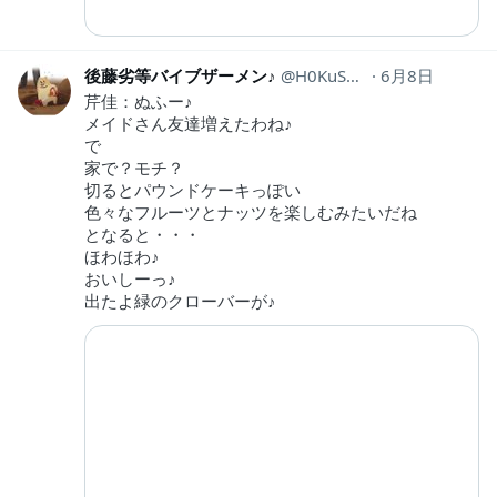
後藤劣等バイブザーメン♪
H0KuSuSIk0LEiii
6月8日
芹佳：ぬふー♪
メイドさん友達増えたわね♪
で
家で？モチ？
切るとパウンドケーキっぽい
色々なフルーツとナッツを楽しむみたいだね
となると・・・
ほわほわ♪
おいしーっ♪
出たよ緑のクローバーが♪