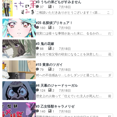
なったからユリ確定！＼(^o^)／ラ… プロローグ
#3 うちの弟どもがすみません
外あまり見どころがない。1… いや～、めちゃく
的な１話、２話からの浮世離れし… 茉里のボクシ
37
1
7月18日
ちゃおもしろいね。瑞佳は… キャラデザが映える
ングにかける真摯さ格好良かっ… 今回はゲストが
ご相談いただきありがとうございます！<源… こ
のは勿論だけど脚本に歩…
２名！ワンピースの作画さん… あほって言う茉里
こまで見てきて糸ちゃんの声がキャラとす… 糸が
がかっこいいよあほララは… 唯一の理解者だった
家事を頑張り過ぎてテストの結果が酷く… 糸ちゃ
#25 名探偵プリキュア！
母親を失い、アウェーの… ３話の地味に好きポイ
んと源くん、類くんのお買い物シーン… ３話にし
160
3
7月19日
ントは、冒頭でララが… ボクシング部部員たちの
てもう普通に物語が楽しみになっち… 類くんの将
現実には様々な事情があった末に、るるかの… だ
設定を公開！辻さん…
来の夢が微笑ましいまだまだ甘え… 前髪ぱっつん
からるるかが「まどろっこしい」と称され… エク
金太郎な糸ちゃんがお母さん役… 子供達だけで生
レール編の始まり、エリザさんの回で「… 「マジ
#3 鬼の花嫁
活するようになってからの話… 最後の「かわい
ラ」と言えば同時上映の「公タロウ」… キュアエ
88
2
7月18日
い」の破壊力よ…あれは成田… 糸と4人の弟の関
クレールはやっぱりくれあだったか… エクレール
家を出て祖父母の幼女になることを決意した… 花
わり方がどう変化していく…
は誰だ編、遂に答え合わせの時だ… これで自分も
嫁を傷つけたら許さん、今回見せた氷の表… ツッ
キュアっと探偵事務所の一員で… あんなとみくる
コミどころが多すぎてある意味おもしろ… 胸が凄
#15 黄泉のツガイ
の何もない日常※もっと密着… LIMITかも知れな
くスカッっとしたずっと苦痛を伴って… 祖父母に
79
2
7月18日
い。キュアエクレール… ・解決編、完全に前4話
人の心があってよかった。それにし… 柚子が家族
村への不信感あり…しかしダンジと過ごした… ダ
で謎解きさせるスタ…
と決別する回柚子を傷つけた瑶太… 今期のアニメ
ンジが下界で偽アサを探す？聞きたいこと… ダン
で1番おもろい。鬼してほしい… 祖父母の柚子を
ジとの思い出を振り返るユルの表情が本… それぞ
#4 天幕のジャードゥーガル
守る姿や祖母の語る玲夜の眼… 常に言ってるけ
れの思惑が複雑に絡み合い、物語がさ… ユルは一
124
2
7月18日
ど、ラブコメの主役にも魅力… 家族にずっと理不
人になりたいのに、犬がそっと寄り… ダンジが
歴史上の人物って「仕えていた主人が死んだ… 前
尽に虐げられ、我慢を強い…
「俺は側にいる」と言ってくれた幼… 偽りだけで
提の違いはあれどファーティマに買われ寵… 侵略
は語れない友情だからこそ切なか… 今まで頼れる
した側にも人としての温かい暮らしがあ… ソルコ
#3 乙女怪獣キャラメリゼ
存在だったからこそ真実が重く… これまで積み重
クタニは本を奪うために起こった悲劇… 原論はあ
140
1
7月16日
ねてきた信頼があるからこそ… 一瞬スタッフのユ
なた達には当たり前でも私達には始… 周りの同胞
円盤生物だのツインテールだののワードでク… 巨