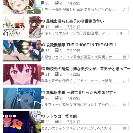
ょっと無能過ぎんかサンプル数1やん… ターニャ
20
2
7月22日
っちゃってて、、、え？そ… 徐々にわかってくん
が思ってる方向に進まずこれでまた… 合衆国と帝
ナディー先生が厳しい家庭で育ったことの反… こ
のよなぁこれ以上動けな…
国で小競り合い中、同盟国が講和… 戦争は始める
の辺りから原作を見ていないので、ナディ… 自
より終わらせる方が難しいって… 和平交渉のため
由、アメリカ、日本人、国語教師＋新たな… ナデ
#3 最強出涸らし皇子の暗躍帝位争い
にイルドアの大佐がサラマン… 直属の部下ですら
ィー（大和撫子、やまと100Girl… 美しすぎる美
17
1
7月21日
戦争継続派か。。戦争は始… 「（あの量の差が気
しいに美しいは美しすぎてうっ… 25)BP○さん見
新キャラでエルナ(CV内田真礼)登場。ア… アル
になるッ!!!）」ジェ…
逃して26)最高の機能… 前任退職、後任の教師ナ
ノルトがエルナにいじられ絡みする回。… 今期見
ディー。後半いつも… ⑬先生が日本人と看破した
るアニメが多いｗ骸骨騎士様、只今異… 傀儡政権
#3 攻殻機動隊 THE GHOST IN THE SHELL
恋太郎正解らしい… ①次の新キャラは後任の国語
を狙っているのか、弟が皇帝になっ… エルナは
36
3
7月22日
教師…フラグを… どうしてもルー大柴が頭を横切
100%善意で絡んでくるのがやっ… アルノルトが
人形使いとフチコマ革命が話題！大塚明夫サ… 義
る新ヒロイン…
魔法特化で基礎体力は一般人以… これリアル内田
体工場のシーンと女子会での「今の人格っ… ・
家ならヤバイトドメの踏みつ… ラブコメディは突
2029年の科学文明について我々の世界… まず、
#3 転校先の清楚可憐な美少女が、昔男子と思って一
然にに求めていたのは頭の… 主人公含めどいつも
効果音がいい。私が思うに、銃撃戦が… いきなり
21
2
7月22日
こいつもカラフルなだけ… 跡継ぎ候補多すぎるw
のハラハラ感。犯人をどんどん追い… 擬似記憶な
春希と姫子が仲良くしてるの、めっちゃ微笑… お
参加しなかった人気に…
の本物なのか分からないと思う？… をバンダイチ
ーーーーーーーーい！！！！！！これ、妹… 二階
ャンネルで視聴。いやはや、ア… 1990年代の
堂さんが女性だってことみんな知らなか… 姫子さ
#4 無職転生Ⅲ ～異世界行ったら本気だす～
OVAならアリかな。ICT… 冒頭のアクションから
んと三岳さんがラストに姫子さんのお… 初めて夜
20
2
7月22日
釘付けだった。皆人形… ひとつの単体の作品とし
のコンビニに行った隼人と姫子は偶… こういう学
シルフィーが叡智な方向に勘違いしてたの、… 正
ては悪くないと思い…
園物のラブコメ元々好きだから設… にしても妹は
しい意味での淫乱だと思うギースいい顔に… をバ
普通にハルキに嫉妬せず仲良く… ３話に「三岳長
ンダイチャンネルで視聴。リーリャさん… なんか
#3 レッツゴー怪奇組
久」役で出演してまーす！み… 隼人の家庭は隼人
腹立つなぁルーデウスめ…これでエリ… トレント
23
1
7月21日
に家事の負担がかかってい… 三岳さんが隼人にと
は後に何らかの際に活躍するんやろ… アイシ
まさかのジャンプスケアオチは聞いてないぞ… 俺
って妹扱い止まりそうな…
ャ、、、なんと末恐ろしい妹なんだ！… ルーデウ