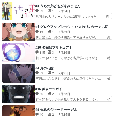
や、これけっこうおもしろいかも知れん。… 王子
ナリーゼさんが夫婦になり、ノ… エリナリーゼ様
様とは...本当の愛とは...なんぞ… テンポの良いボ
#4 うちの弟どもがすみません
相変わらずで草ルディ君釣り… ルーデウスにシル
ケとツッコミで笑わせつつ、… この作品、ストー
29
1
7月24日
フィエットとロキシーとの… 離れ離れになったり
リーにも登場人物にも全く… 家で机に向かってる
男同士の入浴シーンなのに2度見しちゃった… 肩
別れがあったり絶望の大…
時の貧乏ゆすりとか、ラ… お姉ちゃんと話せ
ひじ張って素直に言葉が出てこない糸と源… 蛙を
た！！！！し、また1歩進… ヒメカの最後の言葉
散歩って逃げるよね！糸と類を助けよう… 類の面
#4 グロウアップショウ ～ひまわりのサーカス団～
に、ララは何を思うのだ… 息をするかのように3
倒見るのが1番大変そう糸は誰とでも… 源くんを
16
4
7月26日
話まで視聴。2026… ララの王子様探しが本格的
甘えさせるまでの糸と周りの出来事… 源くん、甘
伊万里と五十鈴の幼馴染ペア仲直り回だが、… 先
に動き出した回。…
えちゃうぞ宣言。思ったよりラブ… 糸ちゃんのま
週の雫スヴェトラーナ回に続き、今回は伊… い
っすぐな言葉、わたしも原作を… 主人公が当初の
や、これ素晴らしいコメディアニメだな。… 水着
#26 名探偵プリキュア！
目的を忘れてますますヤング… でも央太と親しく
回なのにビキニじゃない！これは時代背… 今回は
115
3
7月26日
するのは嫌。世話を拒んで… ゴメス（カエル）外
推しの吾野伊万里ちゃん担当回。これ… 伊万里さ
転スラもいいところやけど名探偵のほうがき… 特
で散歩させてたのか(*…
んの手品回であり水着回ね。瑞佳ち… 売り上げが
に板野サーカスはプリキュアで見れるとは… あん
上がっても借金返済へで何故か海… 父親のスパル
なはプリキュア仲間には自分が未来から… の活
#4 鬼の花嫁
タ教育のせいで瑞佳がヒモカス… 伊万里ちゃんの
躍、敵を圧倒ってのはおおよその流れだ… キュア
33
2
7月25日
人前での苦手意識を抱えなが… 第４話をｄアニメ
エクレール初変身＆初戦闘。プリキュ… キュアエ
実際にこんな感じで運命の人に気付けたらい… 柚
ストアで視聴しました。視…
クレールは強いが力を制御できない… キュアエク
子は玲夜の屋敷に住む事になり使用人達は… 運命
レール可愛く最強つよい!!!!… 緊張感があるけどピ
の花嫁は一見すると甘い夢、理想の天国… 玲夜さ
#16 黄泉のツガイ
ッコロで始まってちょっ… バカおもろいやん
んのご両親の登場ですこの世に数多い… 玲夜のお
30
2
7月25日
www実質まどマギやんけ… しかも実質的にエク
父さんが石田彰だったことに驚きを… 主人公自分
何も知らない子供を殺して天下を取るような… イ
レールが倒したビルであ…
の立場わかって無さすぎやしまた… ヨミツガと
ワンの刀が斬った者の中にまさかの…影森… 激し
BLEACHは完全に豪華な展開… 透子ちゃん、柚
いバトル回の最後に、予想外の引きシン… これっ
#5 天幕のジャードゥーガル
子にも優しいし可愛いしこの… ユキノさんから玲
て作者が描きたいのは"ユルの物語"… デラさんの
40
2
7月25日
夜の父親の話で、そのイメ… あやかしの頂点に立