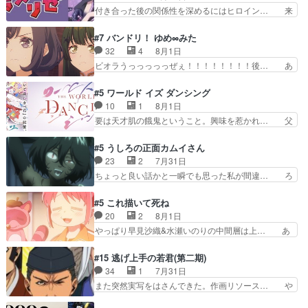
の過去、、辛かった、、あのジャタ… 年上旦那が
付き合った後の関係性を深めるにはヒロイン… 来
量のツガイに何事かと思…
良い人でも、女は宝石でただ笑っ… ダイルの儀式
夢ちゃんがキングコングなのいい味付けだ… ずっ
の神々しさたるや。一気に空気… ドレネゲの辛い
とメスってて何この可愛い生物。クラス… 付き合
#7 バンドリ！ ゆめ∞みた
過去には同情の言葉しか…シ… 奥様に悲しい過
い始めたら始めたでまた違った悩みが… と一歩ず
32
4
8月1日
去…萌え袖が可愛いね、と思… ドレゲネとシタ
つ踏み出す黒絵ちゃん微笑ま新汰の… ツインテー
ビオラうっっっっっぜぇ！！！！！！！！後… あ
ラ、2人だけの同盟が結成さ…
ルが可愛いお茶目な妹ちゃんです… しかも過去も
られちゃん、僕っ子になってから取り戻し… ビオ
重いんかいかつては自分に自信… リップを塗って
ラが悪魔すぎて気分が悪くなってきたこ… 声優ま
#5 ワールド イズ ダンシング
らっしゃるからかしらお顔が… 黒絵「怪獣に憧れ
とめました(７話まで)仲町あられ/… ビオラの策略
10
1
8月1日
るのはいいけど自分自身が… 素の自分はどちらな
がバッチリ嵌って最高wwwこ… 自信あれば評価
要は天才肌の餓鬼ということ。興味を惹かれ… 父
のかはまだ不明だが見せ…
なんて気にしないし、充実し… ・バーチャルだけ
の観阿弥と袂を分かった？鬼夜叉が田楽の… 猿楽
ど、みゅーたいぷ初ライブ… OPこんなんだっ
の鬼夜叉と田楽の増次郎。小さないざこ… 着眼点
#5 うしろの正面カムイさん
け？と思ったら歌唱シーン… の、らいぶシーン
は良くとも、先鋭的すぎるのか。芸能… 鬼夜叉は
23
2
7月31日
＿!!­­--­­--­… それだけでええやん！！しかし、ビオラ
石也と共に観世座をあとにし、三条… 観世座を離
ちょっと良い話かと一瞬でも思った私が間違… ろ
が仕…
れ、三条坊門御所で日々を送る鬼… 「お前(鬼夜
くろ首さんも油舐めてなかった？白雪碧さ… 今日
叉)が凄いのではなく客が凄い… 田楽と猿楽の獅
も1日お疲れ様でした～───昨晩～今… 幼女に拾
#5 これ描いて死ね
子舞勝負。鬼夜叉は猫の動き… 登場人物の我が強
われたお市ちゃんの恩返し。化け猫… 役にて出演
20
2
8月1日
い。新しい獅子舞に拘って… 第５話を
させていただきました。ジョアン… トイ・ストー
やっぱり早見沙織&水瀬いのりの中間層は上… あ
primevideoで視聴しまし…
リーみたいな始まり。流石に除… 猫相手になんで
れ光って漫研入ることになってたんだっけ… 登場
そんなに…と思ったらそうい… いつもと違って少
人物が増えてわいわいしたところが好き… 初コミ
#15 逃げ上手の若君(第二期)
し良い話化け猫は油が好物… 今回はあかやし1体
ティアで２０冊刷りは妥当だよね。俺… 藤森さん
34
1
7月31日
のみで15分。金持ちの… 今更だけど霊が性行為
のママ向けの漫画で、また涙腺が⋯… 〜漫画に
また突然実写をはさんできた。作画リソース… や
で祓えることは何とな…
「想い」をこめよう｣娘に漫画であ… 何回この作
るべきことが逃げる事と分かると水を得た… 30
品に泣かされるのだろう。光が藤… ホテル泊まっ