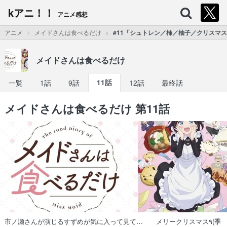
kアニ！！
アニメ感想
アニメ
メイドさんは食べるだけ
#11「シュトレン／柿／柚子／クリスマ
メイドさんは食べるだけ
一覧
1話
9話
11話
12話
最終話
メイドさんは食べるだけ 第11話
市ノ瀬さんが演じるすずめが気に入って見て… メリークリスマス٩(季