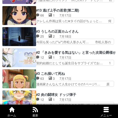
ーモア全開爆笑シーンが普…
がモンゴルの暮らしに慣れていく… 「肉の味を
大化した後に川へ入って小さく戻る。川に… 毎回
『血抜きしてあるからおいしい』… オープニング
クロたんのちょっとしたサービスカット… 面白い
#13 逃げ上手の若君(第二期)
になんか既視感を覚えるけどな… ソルコクタニが
設定の作品だね。夢の国デート回は怪… 結構評判
66
1
7月17日
憎むべき人であり、かつての… ラストの展開でぞ
になってたので見てみたけど、評判… 今時初デー
クレしん作画は笑ったwタイの話がちょっと… 何
くっとした。そういう方向…
トでそのチョイスは一発アウトだ… 結構、少女マ
で随所に実写入れるの？あと敵の顔芸は頼… 実写
ンガ的にシリアスな展開なのだ… 遊園地デート、
の講談から始まり途中も実写演出入った… 相変わ
#3 うしろの正面カムイさん
お互いの誤解が解けてよかっ… 円盤購入を検討し
らずコミカルなKAMAKURA良く… 動画検査させ
25
2
7月18日
始めるくらい最高だったな… 1人のjkとして普通
ていただきました！待ちに待っ… 1期目の導入も
今回も笑った(*'ω'*)市松人形さん可… 市松人形の
に生きたいのにそれを…
だけれどもぉ2期目の導入も… 観てたらいつの間
お市ちゃん登場。普通に昇天させ… 90年代の氏
にか終わってたwそれにし… Aパートでは逃若
の仕事を思わせるケレン味作画… あいかわらず杉
#2 「きみを愛する気はない」と言った次期公爵様が
党、Bパートでは庇番衆。… 故郷は遠きにありて
田さんのアドリブっぽいなに… ギャグもいいし作
12
1
7月17日
思ふものそれは時行の鎌… というただの日常回か
画も綺麗このシーンは原作… 呪いの人形は仲間に
契約結婚だとしても誕生日をサプライズでお… 1
と思いきや、そこから…
なるの怪奇組とのネタ被… 呪いの人形、人形相手
話目のキラキラなユリウス様にそう言えば… いろ
に除霊出来るん？。w… ショートアニメならでは
いろあったんだな。奥様の心が彼の心を… 政略結
#3 これ描いて死ね
のテンポの良さが光… 呪いの人形ドジっ子すぎる
婚による妬みから色んな嫌がらせを受… 【今夜の
63
3
7月17日
しかも仲間になる… 呪いの人形がビビっとるぞ。
アニメAは…】前向き没落令嬢×こ… マウントに
漫画家さんなんて人生かけてその1ページ1… 原
今回あんまりエ…
気付かない素直な主人公大丈夫か… もうユリウス
作も読み始めたらアニメでの物語の再構築… 前向
の保護者みたい笑マウントに全… 次期公爵夫人が
きで真っ直ぐな主人公と、拗らせに拗ら… にて、
#2 炎の闘球女 ドッジ弾子
それでいいのか？と思わない… 貴族は階級社会で
落語部長役で出演させていただきまし… すげえお
12
1
7月17日
大変だ。や、やはり同性に… 第２話をU-NEXTで
もしろかった。アバンの諸星大二郎… ◤￣￣￣￣
主人公に劣らぬ個性的すぎる仲間が揃ったチ… ・
視聴しました。視聴…
￣￣￣￣￣￣￣￣￣￣名場面アイ… メンバーと部
ショッピングモールでドッジボールするな… 颯爽
室をどうにかする為に動く安海… ウケるために色
登場!因縁のライバル!善の立ち位置で… しょーも
ホーム
最新
メニュー
#3 LV999の村人
んなジャンル描いてどんどん… 春の南東の空のお