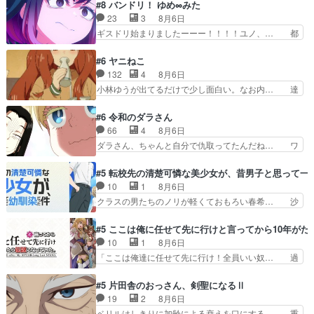
スと10年後に結婚の約束をした鏡ずっ… カジノ
#8 バンドリ！ ゆめ∞みた
れた喜びように貰い泣き。隣の… コミティア開幕
スタッフ募集するも集まらない更に追… 王命でク
23
3
8月6日
前でひちしきり受ける^^先… 「SEDESUのコミ
ルルの監視をすることになったデビ… 最強の村
ギスドリ始まりましたーーー！！！！ユノ、… 都
Po!日記」#496…
人・鏡との出会いで少しは変わった… やはり何か
子さんがめっちゃ情緒不安定になってて怖… 超回
悲しい過去がありそうな。鏡のも… パルナの魔族
復を見守っていかないと、ですね！！み… 開幕聞
#6 ヤニねこ
への恨みは根深そうやね姫を舐… 新キャラが登場
き取りスタッフに定治いなかった？ま… ののちゃ
132
4
8月6日
早々変態扱いされてる件。タ… まだまだお元気そ
んのお手当てはお節介だったりする… ビオラの立
小林ゆうが出てるだけで少し面白い。なお内… 達
うなお声で……不意打ち過…
ち回り害悪すぎるお近づきの印が… ・律っちゃん
郎が獣人に◯◯◯される強制百合を期待し… ヒグ
明るくなったね♪・メンバーの… 一難去ってまた
マドンってなんなん！？人見知りっぽい… なんな
#6 令和のダラさん
一難、律がビオラの呪縛から… 「私はあなたが嫌
ら下ネタ0じゃなかったかこんな回が… 他のエピ
66
4
8月6日
いなんです」「バンドやめ… 何が起きているの
ソードに対してマイルドな回だった… 今回はだい
ダラさん、ちゃんと自分で仇取ってたんだね… ワ
か！？次週、みゅーたいぷ…
ぶある程度抑えてる？w感じな気… アルねこ、そ
イが必死でケロロじゃないのよケロロじゃ… ロボ
うはならんやろ映画のワンシー… さっきまで生き
ットに憧れてビーム撃ちたいと…そうい… 余りに
#5 転校先の清楚可憐な美少女が、昔男子と思って一
ていたゴキブリ死んでるGP… アルねこ危険です
も凄惨なダラさんの過去ダラさんの６… 過去編は
10
1
8月6日
よね。健康的な面で··江… 酔い潰れ行き着いた江
これで一区切りかなギャグも面白い… ガンガガン
クラスの男たちのノリが軽くておもろい春希… 沙
ノ島で、朝日を眺めな…
♪薫がなんかしっかり歌ってロマ… 姉巫女の誤
紀は隼人への片思いを拗らせているタイプ… みな
算、クソみたいな嫉妬の末路よ。… 私、そんなに
もちゃんが透けブラしててびっくりして… レベル
#5 ここは俺に任せて先に行けと言ってから10年が
日頃からガンガン言うてないで… このアニメはど
のキャラが登場。相変わらず顔や体の… 隼人が春
10
1
8月6日
こに行くのだろう、面白すぎ… 姉のした事はただ
希の級友を巻き込んだイジりに動じ… 第５話を
「ここは俺達に任せて先に行け！全員いい奴… 過
単に一族を絶滅させただけ…
U-NEXTで視聴しました。視聴… ラブコメで天然
去、あとを託したロックが今、2人にあと… 木下
ジゴロというかナチュラルヒ… みなもと仲良く話
鈴奈（@0suzuna0）が【マリー… 村ごと乗っ取
#5 片田舎のおっさん、剣聖になるⅡ
す隼人を見てなぜか不安に… 無理なダイエットは
られてたら流石に気付かないか… 《漫画版少し読
19
2
8月6日
禁物だけど、なかなか結… 「これからもお手入
んだことある》エリックとゴ… ロックは敵に容赦
ベリルはしきりに加齢による衰えを口にする… 重