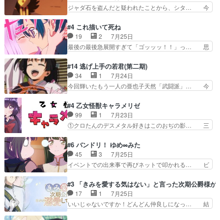
秘密がちょっとわかった回、正直… 左さんと刀持
ジャダ石を盗んだと疑われたことから、シタ… 今
つ鬼龍院家の現当主が息…
ちさんが対決♪あとどこぞのじ… 何処も彼処も言
回のシタラは表情が豊かで、モンゴルでの… だい
ってる事が全部嘘じゃ無さそ… 戦況が目まぐるし
ぶややこしいことになってたオープニン… テンポ
#4 これ描いて死ね
く動いていてずっと胸が熱… 同時視聴｜
も良いし毎話良いところで引くから全… 盟友ドレ
19
2
7月25日
DaemonsRealm｜リア… これまで騙していた東
ゲネ后との出会い。次週のドレゲネ… さて、登場
最後の最後急展開すぎて「ゴッッッ！！」っ… 思
村を捨てて新郷家に来…
人物多いけどついていけるのか私… 今回は遂にド
ってた以上にセリフとかしっかりした漫画… 今回
レゲネ登場という話彼女の在り… チャガタイ兄さ
は泣かなかった！漫画描きのハウツー回… この作
#14 逃げ上手の若君(第二期)
んがめっちゃ可愛かったなド… まさかの展開にめ
品はこういうのをズバッとキメるの上… 藤子不二
34
1
7月24日
ちゃくちゃテンション上が… チャガタイの所へ密
雄に親しんだ人にはとてもフィット… 赤福のヌル
今回輝いたもう一人の亜也子天然「武闘派」… 今
偵に行ったはずがドレゲ…
ヌルした動きとかネームを褒めら… 漫研が気にな
回は強敵小笠原貞宗と時行の対面内容盛り… 言い
って仕方ない先生がかわいい。… 漫画のノウハウ
逃れすら逃げ上手亜也子のアシストに支… そう
#4 乙女怪獣キャラメリゼ
から新たな仲間まで。本作品… 今回エンディング
か、亜也子もまだ9歳なのか‥ときゆき… 「亜也
99
1
7月23日
テーマが流れるのが早い（… この作品の世界に
子のドキドキ・大作戦！・長寿丸を一… 目玉と耳
①クロたんのデスメタル好きはこのおぢの影… 三
も、一応デジタルという概…
を相手に言葉で繰り広げる戰もノラ… 時代設定ど
石さんのキャラなんかミサトさんっぽいな… なん
うなってる笑目力が強すぎて睨ま… ときメモ画面
か好きになれんキャラだなぁ作品もイン… 相変わ
#6 バンドリ！ ゆめ∞みた
からのいらすとやは草だった。… 今回は亜也子回
らず生物学者には見えないわね響野君… 正体を知
45
3
7月25日
でしたね頼もしさと乙女らし… 貞宗、キモいギョ
らないのにどちりも肯定してくれた… 黒絵がハル
イベントでの出来事で再びネットで叩かれる… ビ
ロ目としか思ってなかった…
ゴンになっても、南を助けて大事… OPにデスボ
オラの次の一手が動き始めました。それに… ビオ
入ってるのは黒絵がデスメタル… 黒絵が男で唯一
ラがまじで何がしたいかわからん！先生… 陰キャ
#3 「きみを愛する気はない」と言った次期公爵様が
心を許す、母の友達である光… 黒絵の可愛さレベ
の間合いにスルっと入ってきて相手の… ビオラが
17
1
7月25日
ルが止まらない。南くんと… 黒絵の母とのやり取
都子さんを籠絡しに来ててやばいぞ… マネージャ
いいじゃないですか！どんどん仲良しになっ… 結
りでエヴァの加持さん思…
ー現実版初登場！バレーボールに… 藻掻きながら
婚初日で君を愛する気はないものはやはり… 今期
前に進もうとするあられと律少… ビオラスマイル