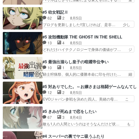
れ、がんばりゅ」ありが…
無くブスっといくから気持… 勇者パーティー再結
ねた歳のせいにしていた限界を超えて命の… いい
成して先にいけで激アツ… 爆縮、幻覚、主人公結
んじゃないですか。魔物の群を発見した… アマプ
#5 幼女戦記Ⅱ
構エグいことするよな… ねぇ猫耳ガール、敵の根
ラにて視聴終わり！サーベルボア討伐… を言い訳
62
2
8月5日
城に乗り込む事を同… 世もや替えが利くと復活P
にしたくないものですねwボア狩り… 先生として
ブログを更新しました!!宜しければ、是非… 少し
とは？！もう来週…
のベリルが好きだけど、今回みた… 4人だけでサ
でもマシな負け方を選んだゼートゥーア… ゼート
ーベルボアを狩りに行く。野営… ・実家周辺でサ
ゥーアの唯一の手駒が強すぎる笑あお… 私にとっ
#5 攻殻機動隊 THE GHOST IN THE SHELL
ーベルボアが暴れてると聞い… ちょっと年齢の事
て完全にご褒美回ゼー様の葉巻シー… やはりター
13
4
8月5日
を言いすぎとゆーか言い訳… ベリルの母もやはり
ニャが後方指揮だと展開に迫力が… “貧乏籤百連
どれだけハイテクノロジーで身体の価値がフ… ジ
只者じゃなかったかベリ…
無料ガチャ”100連でも1回… 2期入ってから地味
ャミングも伏線になるかと思った回想シー… フチ
だよね。ただでさえ幼女… 「餌になってもらわね
コマだいぶ理性持ち始めた。この世界の… 原作読
#5 最強出涸らし皇子の暗躍帝位争い
ばならぬ」って言葉に… ゼートゥーア左遷によっ
んだのもう何年も前なのに、覚えてる… コイルの
10
1
8月5日
て参謀本部の連携が… 緊張感ある戦闘描写とギャ
汚職を突き止めるべくバトーの指導… やまとん1
騎士狩猟祭、個人的に優勝本命に印を付けた… 細
グ今週の『有能な…
号はどこの部分で使うのだろう？… 日本とロシア
かい設定を考えるのが面倒な時は古代魔法… エル
が絡む政治の話かつ色々な用語… 第５話を
ナがチートすぎる笑アルは最初から自分… プラネ
#5 対ありでした。～お嬢さまは格闘ゲームなんてし
primevideoで視聴しまし… 前回同様『イノセン
ット・ウィズ展開アツいな「騎士狩猟… 麦茶どこ
12
2
8月5日
ス』を含む押井・神山版… 第５話「EPISODEラ
ろかタイトル通り麦茶の出涸らしぐ… 第５話を
EVOジャパン参戦を決めた四人。美緒の母… こ
ストの母親の気持…
ABEMAで視聴しました。視聴に… 復讐に燃える
の作品に唯一足りないと思ってた(無くて… 見た
吸血鬼兄弟の弟ですいいキャラ… クリスタ皇女
目は気品溢れてるのに中身は…美緒ママ… テー
#5 きみが死ぬまで恋をしたい
が“萌え”なのでこの娘が皇帝… ウサギ好きそうな
マ：格ゲー大会に行くには？感想は、美… 大会を
67
3
8月4日
王女殿下がかわいい。幼馴… ついに始まった狩猟
前に格ゲー熱が高まる一方、百合の本… 東京で開
敵も1人の人間というのはそうなんだけど状… も
祭。エルナの活躍で上位…
催される格ゲー大会に参加すること… Japanに向
う着れないからってどういう意味だろうな… ミミ
けて外泊届にサインをもらっ… 長崎から大会のた
を人間に戻して欲しいでも自分達が代わ… ご視聴
#4 スーパーの裏でヤニ吸うふたり
めに東京へ!/でも観光よ… 旅の支度全部やってく