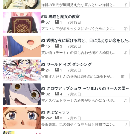
こいつワルだな。なぜ大猿に変身した… 2冊目の
洋輔の過去が垣間見えたな喜八といい洋輔と… ド
てほのぼの系がいいか…
トアの書は学長の手に1話冒頭と合… アリシアと
タバタしたけど兄の遺した目録に記された… 洋輔
クレンのソルセインでの潜入生活… 元は勇者だっ
が目録に固執する理由もほぼ明らかとな… これ京
#15 黒猫と魔女の教室
たのにロリ化されて学生にされ… これはいい黒沢
アニだったのかそのわりにはそこまで… 清六兄ち
57
1
7月19日
ともよ。笑いのセンスも合う… ナイエのリアクシ
ゃんと喜八、清六と洋輔それぞれの… 化学的作用
アストレアがポルックスに近づくために女に… ①
ョンが面白い。ローメイン…
に依りて継続して…電池と称すっ… 洋輔、清六の
魔法の図鑑が買えてヘヘーンなスピカ②今… 前半
こと好きすぎだろなんか電気で… 仲間が一気に増
はアストレアの野望による性転換、後半… アスト
#3 透明な夜に駆ける君と、目に見えない恋をした。
えてみんなで物作りで一気に… 作画は最高なのに
レア君の作戦に皆巻き込まれてて草捕… アストレ
45
3
7月20日
話がつまらない。やっぱ京… 天下り式に竹のフィ
アが作った薬によって男女入れ替わ… アルトレア
買い物（デート）の待ち合わせ場所の橋待ち… ボ
ラメントが出てきたのは…
がポルックスのこと好きとは言え… アストレアが
ソボソとつぶやく。カラオケは視覚障害が… 闇夜
ポルックスちゃんに憧れて、変… TS騒動に酔っ
を照らす打ち上げ花火。人混みの中、み… どんど
#3 ワールド イズ ダンシング
払い騒動と賑やかでいいねw… 偉大な父を持つが
んキュンが増えていく展開に毎回わく… ちょこっ
24
1
7月20日
故の悩(独自のおっぱい論… 鉄板中の鉄板、性転
と書ければと風が吹き手元にあった… 』は、率直
室町ずんだもんの覚悟は3歩進めば2歩下が… 前
換と酩酊ネタの二連発(…
に言って脚本と演出が悪いと思う… 小春の目が見
回の白拍子の死といい今回の”まぐわい”… 世阿弥
えなくなったのは先天性による… 冬月の前向きさ
が主人公の漫画がアニメになったらし… 壮絶だっ
#3 グロウアップショウ ～ひまわりのサーカス団～
と、空野の億劫さがリアルだ… かけると小春、二
た…30分で2時間の映画のように… すべての表現
32
4
7月20日
人が一緒に過ごす時間が描… ヒロインの目が不自
がピタリと揃った傑作本当に素… たまに現れて謎
雫とスヴェトラーナの過去が明らかになり現… こ
由だから音を大切にして…
のアドバイスをしてくれるお… 可愛いキャラデザ
のアニメは足首を休ませるという事を知ら… 愛知
からは想像できない顔芸、… 父、大舞台へ立つこ
県豊川市付近が舞台なのか～現地にも出… 前回に
#3 さよならララ
とが決まる。更に父から… 再び鬼夜叉を導く、素
引き続き、今回もおぱんつであります… キャラク
242
3
7月19日
性不明の彼の名前を知… 恵まれた身分に甘え、修
ターが可愛いのはもちろん、ストー… 皇ではなく
長浜先輩、気の強そうな見た目と性格でニン… サ
練を怠るキャラは苦…
ひまわりを蔑ろにして皇に乗り換… 傷跡なんか、
ブタイがええよね〜関西弁が凄くちゃんと… って
見せたくない自分の力量を超え… エロいところ以