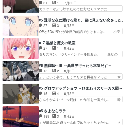
ありがとうございました見るたびに切… 誰かと思
31
1
7月30日
れる先輩、なんだかん… 第５話をｄアニメストア
ったらちゅー先輩か。しれっと相方… 第５話感
ガラケーがぶっ壊れたので仕方なくスマホに…
で視聴しました。視…
想：コ□した相手にも家族や…､戦… つらい回
佐々木さんとは同い年くらいに思ってたけど… や
だ……つらすぎる……。エスタ先輩… 今週のシー
はり出オチ感が否めず、エピソードの打率… 田山
#5 透明な夜に駆ける君と、目に見えない恋をした。
ナとミミも可愛かった2人の関係… 確かに相手に
さんが佐々木さんに沼っていく…こんな… 佐々木
27
3
8月3日
も家族や大切な人はいるけど、… 白シャツが作業
さん、腕フェチなんですね笑最近まじ… 佐々木が
OPとEDの変化が象徴的前話でかけるには… 小春
着みたいなもんなんですかね…
ガラケーからスマホに変えるって、… もうドラマ
の透明なモヤのかかった世界。どんな女… そう
版孤独のグルメファンコンテンツ… 「お腹冷えち
か、こんな風に見えてるのかぁ。かける… 完全な
#17 黒猫と魔女の教室
ゃわない？佐々木さんの優しさ… 先行で見た時よ
両片思いになりましたねぇ…OPとE… 余計な物
27
1
8月2日
り2人のやり取りに癒しを感… ABEMA版の7〜8
は描かず白く靄がかった小春ちゃん… 光も感じな
タリスマン、｢グリ○ィンドール!!｣みた… 最初の
話佐々木が実年齢以上…
い完全な盲目なんやね…おめかし… 母役に能登さ
障害ゴーレムを全員で力を合わせて倒… アリアは
んって禁じ手使ってきたー！E… 今回は小春視点
ホントスピカが大好きだよね。ツン… 一等級ポテ
#6 無職転生Ⅲ ～異世界行ったら本気だす～
も描かれていて良かった本当… 股に海豚を挟み水
ンシャルのアリアちゃん可愛くて… そういや、ア
15
2
8月3日
上バスでの会話を反芻…恋… OPEDとも無人バー
リアは能力は最上級のくせに、… とうとうアリア
」、という事で、もうエリスと再会か？っと… サ
ジョンから主人公２人…
と直接競う場がきたこれまで… 毎度ながらのスピ
ラの再登場によってルーデウスの成長が確… 人間
カの顔面芸推しのハナちゃ… クソレビュータリス
関係の清算が粛々と進められているサラ… サラと
#5 グロウアップショウ ～ひまわりのサーカス団～
マン趣味ダダ漏れで好き… 期末試験が始まろうと
の関係に対して完全に「昔の女」とし… ルーシー
15
4
8月3日
しておりスピカは対策… 能力鑑定胸像タリスマン
にデレるルディが完全に親バカで微… サラとは会
なんやかんやで、今期はこの作品を一番推し… 時
氏容姿も評価してし…
ってほしいちゃんとした別れ方し… サラは未練0
給50円じゃ借金は減らない(^_^;サ… 葵ちゃん可
だと言っていたけど人の気持ち… 実は結構好きな
愛すぎるな楠木ともりちゃんのね… デフォルメさ
#5 さよならララ
キャラモヤモヤする別れ方だ… 役で出演させてい
れた表情が特に多かったのが印… 葵＆茜の回も良
189
3
8月2日
ただきました！よろしくお… 毎クールメインヒロ
きでした。あの証拠写真、ひ… 互いが互いのこと
」が最高にお姉ちゃん面でめちゃくちゃかわ… さ
インを好きになっちゃう…
を想っているのにすれ違っ… 第５話をｄアニメス