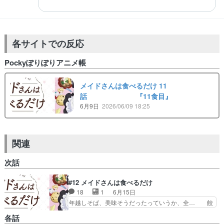
各サイトでの反応
Pockyぽりぽりアニメ帳
メイドさんは食べるだけ 11
話 『11食目』
6月9日
2026/06/09 18:25
関連
次話
#12 メイドさんは食べるだけ
18
1
6月15日
年越しそば、美味そうだったっていうか、全… 餃
子を食べたくなってきたので、今度の休み… 今回
各話
は全体的にうまそうだったな。干し大根… そして