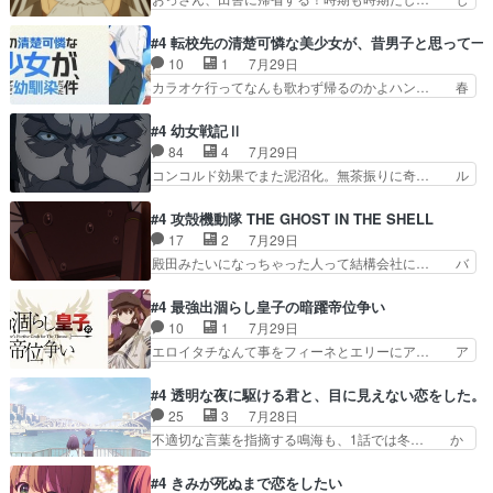
た。次回も緊張が止まり…
ゲー対戦よりテストの方がよっぽど… 真剣に授業
いさん、ベリル、副団長、年長者が強い順… 底知
を受けて、夜は珠樹の部屋で格ゲ… 来たる定期テ
れない爺さんには夢が詰まってると思う… クル
#4 転校先の清楚可憐な美少女が、昔男子と思って一
ストに向けて勉強会！美緒ちゃ… 受験勉強と戦闘
ニ、ヘンブリッツ、ミュイと一緒におっ… 帰省、
10
1
7月29日
の2択なら戦闘を選ぶ娘w美… 勉強嫌いでバトル
お供ヒロインはクルニ。順番的には確… 父親から
カラオケ行ってなんも歌わず帰るのかよハン… 春
を選ぶって、ひぐらしの沙…
手紙が来た。サーベルボアの退治の… ここでヘン
希ちゃんの私服、めっちゃ可愛いぞ！！！… どう
ブリッツくんが同行するのが変で… ・ベリル、実
やらあの女優さんが春希のお母さんのよ… 春希ち
#4 幼女戦記Ⅱ
家に帰ることに・ベリルはミュ… おっさんの親と
ゃん姫ちゃんに野菜の子も凄え可愛い… 隼人くん
84
4
7月29日
なるとお爺ちゃんだよね孫扱… ・ベリル、実家に
のスマホを買いに行ってたけど完全… 第４話を
コンコルド効果でまた泥沼化。無茶振りに奇… ル
帰ることに・ベリルはミュ…
U-NEXTで視聴しました。視聴… スマホを買うた
ーデルドルフ中将自らが行う煙草と葉巻は… ブロ
め、都心で待ち合わせをした… OP曲きっかけで
グを更新しました!!宜しければ、是非… 計画通り
#4 攻殻機動隊 THE GHOST IN THE SHELL
見始めてたけどなんだかん… いきなりシリアス展
にはいかないね笑やり遂げた(ほぼ… 今回もター
17
2
7月29日
開ぶち込んでくるじゃん… 春希の家庭事情は複
ニャに不都合なことがあったりし… 白髪の男性が
殿田みたいになっちゃった人って結構会社に… バ
雑。食事とか隼人が親身…
語った家族を失った喪無感が、… 連邦に対して有
トーがカッコいいと思ってたら、トグサが… あの
利な講話条件を引き出すため… コンコルド効果に
見た目もうただのロボでしかないんだよ… 俺らの
#4 最強出涸らし皇子の暗躍帝位争い
油を注ぐターニャの勝利軍… 犠牲を払っても良い
汗拭きそりゃいやだろwwバトー＆ト… イノセン
10
1
7月29日
ならお前たちが前線へ行… 戦闘がアッサリし過ぎ
スの元となった回だけど、ガイノイ… アダム・リ
エロイタチなんて事をフィーネとエリーにア… ア
じゃない？戦争がメイ…
ンクやジェイムスン(教授)型サ… アンドロイドも
ルも気付かなかった事を…フィーネは自分… モン
おっさんの汗を拭くのは嫌や… 押井守監督のイノ
スターを呼ぶ笛？黒幕は狩猟祭とは関係… 平凡な
#4 透明な夜に駆ける君と、目に見えない恋をした。
センスの土台になったエピ… コミカルなのにも慣
少女に見える眼鏡w眼鏡属性は持ち合… 神アニ
25
3
7月28日
れてきました。１話でし… ロボットの反乱は今と
メ、ケテーイ！「騎士狩猟祭、前夜の… フィーネ
不適切な言葉を指摘する鳴海も、1話では冬… か
なっては良くある話し…
がアルノルトに活躍してもらいたが… 第４話を
けると鳴海のやり取り微笑ましいw良い奴… どう
ABEMAで視聴しました。視聴に… 第４話、アル
接していいのかわからず戸惑うかけるも… 盲目だ
#4 きみが死ぬまで恋をしたい
とフィーネの２度目のデート出… マジできな臭い