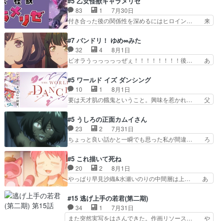
#5 乙女怪獣キャラメリゼ
い筈のガブちゃん、アキオの… 色々とひっかけが
ネの過去、宝石だった彼女が人になり… ドレゲネ
83
1
7月30日
あって、最終的に嫌な終わ… ゴンゾウが従える大
の過去、、辛かった、、あのジャタ… 年上旦那が
付き合った後の関係性を深めるにはヒロイン… 来
量のツガイに何事かと思…
良い人でも、女は宝石でただ笑っ… ダイルの儀式
夢ちゃんがキングコングなのいい味付けだ… ずっ
の神々しさたるや。一気に空気… ドレネゲの辛い
とメスってて何この可愛い生物。クラス… 付き合
#7 バンドリ！ ゆめ∞みた
過去には同情の言葉しか…シ… 奥様に悲しい過
い始めたら始めたでまた違った悩みが… と一歩ず
32
4
8月1日
去…萌え袖が可愛いね、と思… ドレゲネとシタ
つ踏み出す黒絵ちゃん微笑ま新汰の… ツインテー
ビオラうっっっっっぜぇ！！！！！！！！後… あ
ラ、2人だけの同盟が結成さ…
ルが可愛いお茶目な妹ちゃんです… しかも過去も
られちゃん、僕っ子になってから取り戻し… ビオ
重いんかいかつては自分に自信… リップを塗って
ラが悪魔すぎて気分が悪くなってきたこ… 声優ま
#5 ワールド イズ ダンシング
らっしゃるからかしらお顔が… 黒絵「怪獣に憧れ
とめました(７話まで)仲町あられ/… ビオラの策略
10
1
8月1日
るのはいいけど自分自身が… 素の自分はどちらな
がバッチリ嵌って最高wwwこ… 自信あれば評価
要は天才肌の餓鬼ということ。興味を惹かれ… 父
のかはまだ不明だが見せ…
なんて気にしないし、充実し… ・バーチャルだけ
の観阿弥と袂を分かった？鬼夜叉が田楽の… 猿楽
ど、みゅーたいぷ初ライブ… OPこんなんだっ
の鬼夜叉と田楽の増次郎。小さないざこ… 着眼点
#5 うしろの正面カムイさん
け？と思ったら歌唱シーン… の、らいぶシーン
は良くとも、先鋭的すぎるのか。芸能… 鬼夜叉は
23
2
7月31日
＿!!­­--­­--­… それだけでええやん！！しかし、ビオラ
石也と共に観世座をあとにし、三条… 観世座を離
ちょっと良い話かと一瞬でも思った私が間違… ろ
が仕…
れ、三条坊門御所で日々を送る鬼… 「お前(鬼夜
くろ首さんも油舐めてなかった？白雪碧さ… 今日
叉)が凄いのではなく客が凄い… 田楽と猿楽の獅
も1日お疲れ様でした～───昨晩～今… 幼女に拾
#5 これ描いて死ね
子舞勝負。鬼夜叉は猫の動き… 登場人物の我が強
われたお市ちゃんの恩返し。化け猫… 役にて出演
20
2
8月1日
い。新しい獅子舞に拘って… 第５話を
させていただきました。ジョアン… トイ・ストー
やっぱり早見沙織&水瀬いのりの中間層は上… あ
primevideoで視聴しまし…
リーみたいな始まり。流石に除… 猫相手になんで
れ光って漫研入ることになってたんだっけ… 登場
そんなに…と思ったらそうい… いつもと違って少
人物が増えてわいわいしたところが好き… 初コミ
#15 逃げ上手の若君(第二期)
し良い話化け猫は油が好物… 今回はあかやし1体
ティアで２０冊刷りは妥当だよね。俺… 藤森さん
34
1
7月31日
のみで15分。金持ちの… 今更だけど霊が性行為
のママ向けの漫画で、また涙腺が⋯… 〜漫画に
また突然実写をはさんできた。作画リソース… や
で祓えることは何とな…