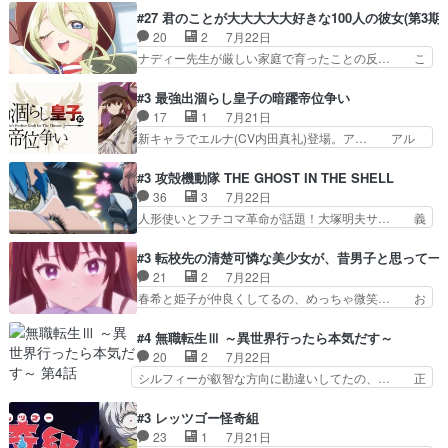
手と戦うのはゼノ・グレイブル… アクション主体
アニメ『ようじょしぇんき2』本編に加… 」はち
#27 君のことが大大大大大好きな100人の彼女(第3期)
で中身がほとんどなかった。… 単純単調な話にな
ょっと無能過ぎんかサンプル数1やん… ターニャ
20
2
7月22日
っちゃってて、、、え？そ… 徐々にわかってくん
が思ってる方向に進まずこれでまた… 合衆国と帝
ナディー先生が厳しい家庭で育ったことの反… こ
のよなぁこれ以上動けな…
国で小競り合い中、同盟国が講和… 戦争は始める
の辺りから原作を見ていないので、ナディ… 自
より終わらせる方が難しいって… 和平交渉のため
由、アメリカ、日本人、国語教師＋新たな… ナデ
#3 最強出涸らし皇子の暗躍帝位争い
にイルドアの大佐がサラマン… 直属の部下ですら
ィー（大和撫子、やまと100Girl… 美しすぎる美
17
1
7月21日
戦争継続派か。。戦争は始… 「（あの量の差が気
しいに美しいは美しすぎてうっ… 25)BP○さん見
新キャラでエルナ(CV内田真礼)登場。ア… アル
になるッ!!!）」ジェ…
逃して26)最高の機能… 前任退職、後任の教師ナ
ノルトがエルナにいじられ絡みする回。… 今期見
ディー。後半いつも… ⑬先生が日本人と看破した
るアニメが多いｗ骸骨騎士様、只今異… 傀儡政権
#3 攻殻機動隊 THE GHOST IN THE SHELL
恋太郎正解らしい… ①次の新キャラは後任の国語
を狙っているのか、弟が皇帝になっ… エルナは
36
3
7月22日
教師…フラグを… どうしてもルー大柴が頭を横切
100%善意で絡んでくるのがやっ… アルノルトが
人形使いとフチコマ革命が話題！大塚明夫サ… 義
る新ヒロイン…
魔法特化で基礎体力は一般人以… これリアル内田
体工場のシーンと女子会での「今の人格っ… ・
家ならヤバイトドメの踏みつ… ラブコメディは突
2029年の科学文明について我々の世界… まず、
#3 転校先の清楚可憐な美少女が、昔男子と思って一
然にに求めていたのは頭の… 主人公含めどいつも
効果音がいい。私が思うに、銃撃戦が… いきなり
21
2
7月22日
こいつもカラフルなだけ… 跡継ぎ候補多すぎるw
のハラハラ感。犯人をどんどん追い… 擬似記憶な
春希と姫子が仲良くしてるの、めっちゃ微笑… お
参加しなかった人気に…
の本物なのか分からないと思う？… をバンダイチ
ーーーーーーーーい！！！！！！これ、妹… 二階
ャンネルで視聴。いやはや、ア… 1990年代の
堂さんが女性だってことみんな知らなか… 姫子さ
#4 無職転生Ⅲ ～異世界行ったら本気だす～
OVAならアリかな。ICT… 冒頭のアクションから
んと三岳さんがラストに姫子さんのお… 初めて夜
20
2
7月22日
釘付けだった。皆人形… ひとつの単体の作品とし
のコンビニに行った隼人と姫子は偶… こういう学
シルフィーが叡智な方向に勘違いしてたの、… 正
ては悪くないと思い…
園物のラブコメ元々好きだから設… にしても妹は
しい意味での淫乱だと思うギースいい顔に… をバ
普通にハルキに嫉妬せず仲良く… ３話に「三岳長
ンダイチャンネルで視聴。リーリャさん… なんか
#3 レッツゴー怪奇組
久」役で出演してまーす！み… 隼人の家庭は隼人
腹立つなぁルーデウスめ…これでエリ… トレント
23
1
7月21日
に家事の負担がかかってい… 三岳さんが隼人にと