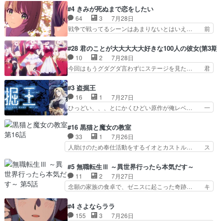
ABEMAで視聴しました。視聴に… 第４話、アル
接していいのかわからず戸惑うかけるも… 盲目だ
#4 きみが死ぬまで恋をしたい
とフィーネの２度目のデート出… マジできな臭い
と相手の表情も分からないからどう思… 今期のバ
64
3
7月28日
ぞ帝位争い。姉からの刺客を… ふぃーねと町の様
ックナンバーみたいなOPアニメ。… 初デートで
戦争で戦ってるシーンはあまりないとはいえ… 前
子を見に行ったら町中で窃…
冬月を笑わせようとする姿も冬月… 特に大きな事
回までにあまり見れなかったようなシーナ… ミミ
件やイベントが起きるでもなく… 初デートで冬月
の存在で揺らぐ14クラス約束された死… ミミの
#28 君のことが大大大大大好きな100人の彼女(第3期)
を笑わせようとする姿も冬月… 3話までは主人公
秘密をあっさり受け入れたのは拍子抜… 蘇生魔法
10
2
7月28日
がどうでもいいことでずっ… 花火購入に浅草へ…
って下衆い国なら進退窮まったら手… 蘇生魔法ヤ
今回はもうグダグダ言わずにステージを見た… 君
行き当たりばったり訪問…
バイけどミミいなかったら詰んで… アニメオタク
のことが大大大大大好きな１００人の彼女… 100
あるある：作中に花が登場する… ご視聴ありがと
カノ版ラブライブ！？こういうのは人… 俺、みん
#3 盗掘王
うございました！アリとセイ… ごめん、そういう
なのレッスン動画をDVDが焼きき… アナウンス
16
1
7月27日
話がしたい作品じゃないの… 第４話感想：その口
役で出演いたしましたみんなのア… 恋太郎ファミ
ひっどい、、、とにかくひどい原作が俺レベ… 一
止め効果あるかな？ミミ…
リーがガチでアイドルに挑戦！… ギャグギャグし
般人が巻き込まれることもあるのか結構面… 久野
くもド直球で泣ける回来たな… 【完全初見】100
美咲さんと言えば幼女！アイマスの市原… 遼河は
#16 黒猫と魔女の教室
カノGirlfrien… 『アイドル伝説恋太郎ファミリ
目的の為には人命も軽視するタイプの… 4つのス
33
1
7月26日
ー』にて「ア… 安木路佐ウル子役で出演いたしま
キルが揃う。広い墓を捜索中、遼河… 村正はそん
人助けのため奉仕活動をするイオとカストル… ス
したクォリ…
なおどろおどろしいエピソードあ… 気持ちよくし
ピカも大概怖がりだけど、カストルが更に… イオ
ようとしてるのはわかるけど。… 韓国ご自慢の俺
とカストルの共通点は、魔法の制御が出… 椋鳥の
#5 無職転生Ⅲ ～異世界行ったら本気だす～
レベのアニメ制作を日本に奪… 予言で正体がバレ
大群て…住民から迷惑がられてない？… キングコ
11
2
7月27日
る、もう騙し討ちは出来な… 村正の墓、アニメで
ングor進撃の巨人牡羊座のアルデ… スピカ・イ
念願の家族の食卓で、ゼニスに起こった奇跡… キ
見ると一杯で怖いな。ア…
オ・カストルという組み合わせ。… 有り余るパワ
スをせがむロキシーが可愛い過ぎ！妹達へ… エリ
ーが制御出来ない誰かの為に力… スピカの放り込
ナリーゼの悪魔の囁きwクリフとエリナ… 悪魔の
#4 さよならララ
みかたが雑になってきてるな… イキりカストルは
囁きやめてくださいwおい、1番重要… ゼニスも
155
3
7月26日
怖がりやったかあスピカな… 鏡の世界への突入と