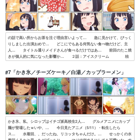
の話で高い所からお茶を注ぐ理由言いよって… 急に見かけて、びっく
りしました出演おめで… どこにでもある何気ない食べ物だけど、主
人… タイトル通りメイドさんが食べるだけではあ… 前回のたこ焼
きが個人的に気になった影響か… ２話：アイスクリーム 桔
梗信玄餅… メロンパンの形がはじめアーモンド型だった… セリフ
はありませんでしたが、サクッとした… ・チョコミントは正義・メイ
#7「かき氷／チーズケーキ／白湯／カップラーメン」
ドさんによる紅… 頻繁に入るスズメのナレーションなかなかう…
かき氷、私、シロップはイチゴ派高校生2人… グルメアニメにカップ
麺が登場したｗいや、… 今日見たアニメ（5/11）・転生したら
ス… 水着回、、だったね、リコッタちゃんだけ。… せっかくの水