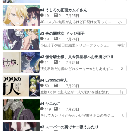
ー現実版初登場！バレーボールに… 藻掻きながら
婚初日で君を愛する気はないものはやはり… 今期
前に進もうとするあられと律少… ビオラスマイル
の恋愛系で1番これが好き。愛する気は… 今晩
#4 うしろの正面カムイさん
で相手の緊張を解く相手の共… たまったアニメ
は、2130頃からシンデレラガールズ… 公爵の妻
19
2
7月25日
50本だってｗ今日も帰った… マネージャー実在
なのに着てる洋服がシンプル。テー… まあ、これ
JSコスプレ無理があるけど口裂け女寄って… 小
した大逆風のハズなのに全…
は見なくていいな。むしろ判断が… 自分でも気づ
学生コスには無理あるぞ。そのベットの下… シヅ
くほど嫉妬してる様子は可愛い… 次期公爵様がな
カちゃんがヤバすぎてボキキしそう(ぇ… 口裂け
#3 炎の闘球女 ドッジ弾子
ぜかヒロイン化していますデ… 【今夜のアニメA
女って人を襲うって知らなかった…ポ… そのスタ
19
1
7月24日
は…】前向き没落令嬢×こ… 「ぼやっとしてたら
イルで小学生ファッションは口裂け… 相変わら
小仏珍子cv前田佳織里トリガーフラッシュ… 宇宙
菜園の領地の外まで開墾…
ず、尺の都合なのか原作漫画の細か… 除霊士カム
背景でナレが始まり音楽が1本引きギタ… 珍子を
イと助手シヅカのエッチで笑える… 今回はかつて
いたぶってるのか！？Cパートで懐か… 普通にド
#3 骸骨騎士様、只今異世界へお出掛け中Ⅱ
昭和キッズを恐怖のどん底へ突… 現代で有名な口
ッジが激アツ。いや羽仁衣が初めて… 優谷優の声
11
1
7月24日
裂け女登場！お市ちゃん、ポ… ろくろ首の除霊シ
優に「ちんこ」って言わせてて興… 珍子ちゃ
凄え料理だな酔いどれターキーwとりあえず… ２
ーン「悪霊退散」のパチン…
ん………！！！！？！先週に引き続… これは意図
期第３話感想：まさか最初に出て来た兄妹… 妹想
的に1～2話でスルーしたことだ… これは本作に
いの良いお兄ちゃん！！現場も楽しかっ… 第３話
#4 LV999の村人
限ったことでなく、最近のアニ… 東山朱莉
をｄアニメストアで視聴しました。視… ローデン
50
1
7月23日
（AkariHIGASHIYAM… こんなに可憐で可愛い泣
王国ホーバン領を訪れたアーク一行… 1期に引き
魔物1万体に主人公が一人で戦いを挑む流れ… 前
き虫メイドが僅か3…
続き２期にも出演させていただけ… 1期の頃から
半は魔族へ恨みを持つだろうパルナの強い… 両親
思ってたんだけどヒロインのエ… 依頼を受けて問
を魔物と人間に殺された鏡の生い立ち。… 勇者た
#4 ヤニねこ
題解決特筆する事は無いが、… 今週もありがとう
ちを信じてアリスを預ける、鏡を信じ… 勇者パー
149
4
7月23日
ございます耳がヒクヒクな… 時計台に登ってるの
ティが仲間になった！？会話が通じ… 鏡の過去、
そしてカンサイがかわいい字書きネコのモジ… カ
見ると挟まれないか心配…
辛すぎて胸が苦しくなりました…… 最初、勇者パ
ンサイねこさん、魅力的な姿と表情が可愛… お前
ーティは対話すら拒んでいたが… ちょ、またタカ
は『ちんこ』によってリミッターが外れ… 今回は
#3 スーパーの裏でヤニ吸うふたり
コちゃんの性別が間違えられ… 鏡の両親がモンス
汚い要素あまりなく普通にギャグアニ… あとアイ