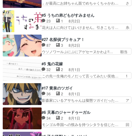
きでした。あの証拠写真、ひ… 互いが互いのこと
」が最高にお姉ちゃん面でめちゃくちゃかわ… さ
インを好きになっちゃう…
を想っているのにすれ違っ… 第５話をｄアニメス
すがに割れた窓ガラスの弁償は求められた… 逡巡
トアで視聴しました。視… 葵ちゃんに〝瑞佳ちゃ
を振り切ってみんなに謝ったララの思い… 仕事に
#5 うちの弟どもがすみません
んと練習したい〟と言… 本当この作品は「キャ
馴染めない辺り観ていて苦しいところ… ララちゃ
23
1
8月2日
ラ」を活かすのがうま… みずかちゃんの介入で双
んの事情はもう少し皆に話して良い… ララと茉里
花火は人に向けてはいけません。引きこもり… 糸
子の仲にヒビが………
とで初のアルバイト。七転八倒し… 労働するプリ
はまだ柊の顔も見たことなかったっけ！1… って
ンセスえらい。プリンセスの精… アンデケン行っ
お名前を見たんだけどあの中村大樹さん… 糸ちゃ
#27 名探偵プリキュア！
てケーキ食べて、帰りにカメ… ララが働く事での
んカッケー、色んな意味でwゲームが… 姉から性
87
3
8月2日
てんやわんや。働いて大変… 地道に働き人と関わ
的興奮覚えてないよね？なんて言わ… テーマ：引
ウソノワールぷにぷにアゲセーヌかわよ!!… 順当
る日々の中に愛を見いだ…
きこもりの理由感想は、久しぶり… 元ゲーマーな
にマコトジュエルの争奪戦をやったと。… 記憶を
ので、はちゃめちゃ楽しく作業… 糸ちゃんと源く
取り戻し正式に探偵事務所で働き始め… ポワロ、
#5 鬼の花嫁
んの距離感おかしいね(*´… 糸と源ははよ好きお
元ネタを解説して原作に誘導するの… くれあさん
32
2
8月1日
うとると言わんかい！引… ショウくんと対等に話
の探偵としての初事件にしてちょ… ・急にクイズ
この先一生俺のモノだって言ってみたい笑他… 1
すためにゲームをする…
番組が始まったw・妖精ウソノ… るるかの助手だ
歳からの誕生日プレゼント………とは思っ… 玲夜
った？今回が初めての探偵活… 探偵じゃなかった
さん柚子に18年分の誕生日プレゼント… 柚子は
#17 黄泉のツガイ
の！？クレアさん探偵すぎ… 突然のポアロクイズ
鬼龍院家から初めて学校に通う事にな… プレゼン
36
2
8月1日
は草なんよ。んで、あん… 今回からついにくれあ
ト攻撃ヤバすぎるwwwヴァイオレ… 玲夜さまサ
影森家にいるアサちゃんは擬態ツガイだった… ア
が探偵事務所の仲間に…
プライズの、これまでの柚子ちゃ… 玲夜から柚子
サが置かれた立場や気持ちを汲んで熱くな… 屋敷
へ17年分の誕生日&を未来に… 「​​13歳の柚子ちゃ
にアサはいなかった逆にガブちゃんはい… 影森の
#6 天幕のジャードゥーガル
んへ…もう中学生な… 梅原の人が18歳になるま
当主が際限なくツガイを増やせるのに… 今回はも
34
2
8月1日
での誕生プレゼン… なよなよした男（cv石田彰）
うガブちゃんさんの悲鳴にも似た怒… ユルと戦っ
モンゴル帝国への恨みを持つシタラを信じた… 回
梅ちゃんがた…
た時から伏線が張られていたのが… しかしアサ
想が淡々と語られるのだけどいつの間にか… オゴ
は、兄様に会いたいbotだと思… ツガイには優し
タイの妃になってもその心は晴れず、モ… ドレゲ