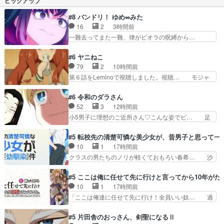
ピックアップ
#8 バンドリ！ ゆめ∞みた
16
2
3時間前
一難去ってまた一難、律がビオラの呪縛から…
「私はあなたが嫌いなんです」「バンドやめ… 何
が起きているのか！？次週、みゅーたいぷ… ビオ
#6 ヤニねこ
ラ様、律ちゃんを奪うのではなく敢えて… 助けた
79
2
10時間前
い気持ちはあるでも、それだけじゃど… あられ等
第６話をLeminoで視聴しました。視聴… モジャ
の学校へ転校してきた律の歓迎会が… そろそろ解
ンボみたいになってますよヤクちゃん… 1合を直
散イベント発生かなっと思ったけ… ようやくバン
で飲むのヤバいし、酔ってそのまま… 目をつけら
#6 令和のダラさん
ドの中での深い対話やそこから… ああいうのまと
れたから？逆に酔ったカンサイ色… 字書きねこさ
52
3
12時間前
め動画って言うんですか？あ… ああいうのまとめ
んの、締め切り直前の「自分は… ヤクネコの後輩
小5男子に理想のご近所さん♡こんな姿でビ… 足
動画って言うんですか？あ…
ムーブがしっかりしてて良か… アルねこ回等、ｽﾄ
らん、足らんぞぉぉぉ!!!特に透過光と… 超常の存
ｰﾘｰのﾁｮｲｽは良く… アルねこが酔っ払って湘南を
在を信じる日向と友隆の出会いが夏… ダラさんの
#5 転校先の清楚可憐な美少女が、昔男子と思って一
うろうろしてた… 最後のシーン脳内で若者のすべ
6本の腕ってそういうことだった… もしかしても
10
1
17時間前
てが流れまし… 安定の1位ヤク2位カンサイ3位ア
しかしてが全てありまして『お… 『過去回想①』
クラスの男たちのノリが軽くておもろい春希… 沙
ル。新登…
しっかり男の子系趣味の薫◎… ガンバルゼーの
紀は隼人への片思いを拗らせているタイプ… みな
OPを本気で作るんじゃねぇ… 日向と薫は親戚の
もちゃんが透けブラしててびっくりして… レベル
#5 ここは俺に任せて先に行けと言ってから10年が
新田家のところに訪れ最初… おぉ、ビーム打っ
のキャラが登場。相変わらず顔や体の… 隼人が春
10
1
17時間前
た！ダラさんも紋をコピー… ゲッターというか、
希の級友を巻き込んだイジりに動じ… 第５話を
「ここは俺達に任せて先に行け！全員いい奴… 過
ガイキング・ザ・グレー…
U-NEXTで視聴しました。視聴… ラブコメで天然
去、あとを託したロックが今、2人にあと… 木下
ジゴロというかナチュラルヒ… みなもと仲良く話
鈴奈（@0suzuna0）が【マリー… 村ごと乗っ取
#5 片田舎のおっさん、剣聖になるⅡ
す隼人を見てなぜか不安に… 無理なダイエットは
られてたら流石に気付かないか… 《漫画版少し読