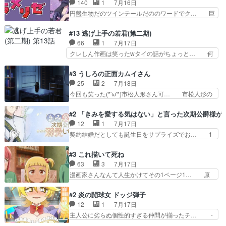
140
1
7月16日
ねてきた信頼があるからこそ… 一瞬スタッフのユ
なた達には当たり前でも私達には始… 周りの同胞
円盤生物だのツインテールだののワードでク… 巨
ーモア全開爆笑シーンが普…
がモンゴルの暮らしに慣れていく… 「肉の味を
大化した後に川へ入って小さく戻る。川に… 毎回
『血抜きしてあるからおいしい』… オープニング
クロたんのちょっとしたサービスカット… 面白い
#13 逃げ上手の若君(第二期)
になんか既視感を覚えるけどな… ソルコクタニが
設定の作品だね。夢の国デート回は怪… 結構評判
66
1
7月17日
憎むべき人であり、かつての… ラストの展開でぞ
になってたので見てみたけど、評判… 今時初デー
クレしん作画は笑ったwタイの話がちょっと… 何
くっとした。そういう方向…
トでそのチョイスは一発アウトだ… 結構、少女マ
で随所に実写入れるの？あと敵の顔芸は頼… 実写
ンガ的にシリアスな展開なのだ… 遊園地デート、
の講談から始まり途中も実写演出入った… 相変わ
#3 うしろの正面カムイさん
お互いの誤解が解けてよかっ… 円盤購入を検討し
らずコミカルなKAMAKURA良く… 動画検査させ
25
2
7月18日
始めるくらい最高だったな… 1人のjkとして普通
ていただきました！待ちに待っ… 1期目の導入も
今回も笑った(*'ω'*)市松人形さん可… 市松人形の
に生きたいのにそれを…
だけれどもぉ2期目の導入も… 観てたらいつの間
お市ちゃん登場。普通に昇天させ… 90年代の氏
にか終わってたwそれにし… Aパートでは逃若
の仕事を思わせるケレン味作画… あいかわらず杉
#2 「きみを愛する気はない」と言った次期公爵様が
党、Bパートでは庇番衆。… 故郷は遠きにありて
田さんのアドリブっぽいなに… ギャグもいいし作
12
1
7月17日
思ふものそれは時行の鎌… というただの日常回か
画も綺麗このシーンは原作… 呪いの人形は仲間に
契約結婚だとしても誕生日をサプライズでお… 1
と思いきや、そこから…
なるの怪奇組とのネタ被… 呪いの人形、人形相手
話目のキラキラなユリウス様にそう言えば… いろ
に除霊出来るん？。w… ショートアニメならでは
いろあったんだな。奥様の心が彼の心を… 政略結
#3 これ描いて死ね
のテンポの良さが光… 呪いの人形ドジっ子すぎる
婚による妬みから色んな嫌がらせを受… 【今夜の
63
3
7月17日
しかも仲間になる… 呪いの人形がビビっとるぞ。
アニメAは…】前向き没落令嬢×こ… マウントに
漫画家さんなんて人生かけてその1ページ1… 原
今回あんまりエ…
気付かない素直な主人公大丈夫か… もうユリウス
作も読み始めたらアニメでの物語の再構築… 前向
の保護者みたい笑マウントに全… 次期公爵夫人が
きで真っ直ぐな主人公と、拗らせに拗ら… にて、
#2 炎の闘球女 ドッジ弾子
それでいいのか？と思わない… 貴族は階級社会で
落語部長役で出演させていただきまし… すげえお
12
1
7月17日
大変だ。や、やはり同性に… 第２話をU-NEXTで
もしろかった。アバンの諸星大二郎… ◤￣￣￣￣
主人公に劣らぬ個性的すぎる仲間が揃ったチ… ・
視聴しました。視聴…
￣￣￣￣￣￣￣￣￣￣名場面アイ… メンバーと部
ショッピングモールでドッジボールするな… 颯爽