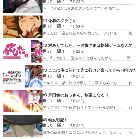
47
2
7月23日
ターと人間にそれぞれ命を… 胸が苦しくなるほど
キャッチが釈迦だったの本当に最高… まー、今回
もうこの2人は立派な大人なんですが画像で…
鏡くんの過去がとても残…
もコンプライアンス違反にどこま… 達郎のオチに
色々と察して見守る店長さすがです。そして… こ
は笑った慣れてくるとオチの出… 「君が下品なア
こ叡智でセクシー！ミストふっかけて嗅ぎ… あい
#4 令和のダラさん
ニメが好きでも大丈夫だよ」… あんな事こんな事
かわらず山田さんと田山さんが同一人物… 今さら
87
4
7月23日
いっぱいさせられちゃうこ… 妹ネコちゃんのバー
だけどずとまよのOP合ってるね。首… 佐々木と
薫くんに「過去の話を絵で教えて」って頼ま… 薫
ガーにタバコ入ってるの…
田山さんにロマンスの香りが漂って… 佐々木さん
にとってダラさんはもう一人の…おっぱい… 遂に
と田山さんのやり取り見てるこっ… 二人の関係が
シリアス展開になるかと思ったら全然そ… 薫が通
#3 対ありでした。～お嬢さまは格闘ゲームなんてし
「ただのヤニ仲間」から「ちゃ… 田山から消臭ミ
うは応神町立応神北小学校一方、日向… 思ったの
27
1
7月22日
ストを戴いてお礼返しをして… からかったつもり
と違う刺客出てきたwwただ関西弁… とエピソー
スト6、わたし、遥ちゃまと遊んでるから、… 新
なのに、思いもよらない佐…
ドの進みにおどろくけど、気持ち… ①作文の定番
しく先輩キャラが対戦相手として増えたこ… ま
「将来の夢」地元志向が強くな… さすがにてこ入
ぁ、こんな都合よく格ゲー女子が集まるか… 規律
#3 ここは俺に任せて先に行けと言ってから10年が
れしてきた。ミステリアスな… 弟くんから昔の話
違反は許さない人かと負けず嫌いの可愛… 何かに
18
1
7月21日
を絵に描いて！と言われた… 神をも恐れぬ姉弟と
一生懸命になっている女の子はかわい… 先の一件
セルリス、思い込みが激しくて草でもめっち… わ
ダラさんのコメディかと…
で綾と美緒は親しくなる。厳しい寮… 体育会系み
ーい、可愛い男の子キャラが出て来た～♪… 隠し
たいな点呼が行われるお嬢様学校… ３話、このタ
子前提から離れないセルリスちゃんゲル… 顎ヒゲ
#3 片田舎のおっさん、剣聖になるⅡ
イプの作品によくある『努力型… 格ゲー専門用語
生えたゴリラ系中年おっさんが男に会… どうあが
33
2
7月23日
が９割方分からんけど、俺は… 取り締まる側を仲
いても弟認定。ニワトリファイター… ここは俺に
アマプラにて視聴終わり！フィッセルの秘剣… 影
間に、これは強い。4人そ…
任せて先に行けと言ってから１０… ちょっと奇妙
のように実体のない敵は人間相手と違い、… ・魔
な新キャラは、次元の狭間への… 最近のアニメ界
術師学校を突如襲った魔狼はベリルとフ… 老いに
#3 幼女戦記Ⅱ
ゴリラに飽きてニワトリにス… セルリスには見守
対する恐怖ね。恐怖を感じながらミュ… 教頭が藪
45
2
7月22日
り役が居ないとアカンね自… すみませんセルリス
をつつきやがったのかただ、動機は… 今回は何と
戦争の辞め時とコンコルド効果という、なん… っ
萌えでした魔族の男の子…
言ってもフィッセルの活躍がカッ… 人型以外の相
て毎回なってますが、「コンコルド効果」… ミニ