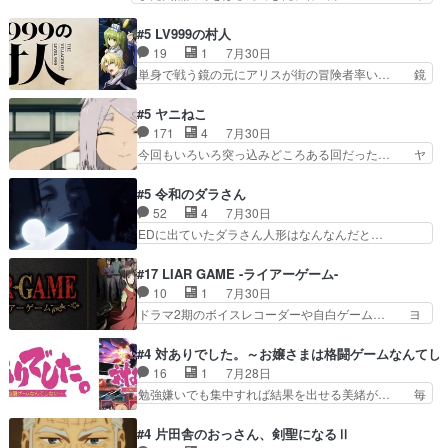
「想い」をこめよう｣娘に漫画であ… 何回この作
るべきことが逃げる事と分かると水を得た… 30
品に泣かされるのだろう。光が藤… ホテル泊まっ
歳まで童貞だと魔法使いになれるという… こっち
#5 LV999の村人
てコミティアっていいなあ。同… コミティア参加
の諏訪の三大将もまたクセが強いw色… 頼重が完
19
1
7月30日
のしおりを徹夜で作る先生(… お母さん、娘にあ
全にブレーンだよね毎回敵キャラが… 弧次郎「欲
単身で戦う鏡の元にアリスが街の冒険者率い… 鏡
んな漫画描かれたら泣いち…
を我慢して強くなれるなら大飯食… 変化球な演出
浩二はゲーム世界に飲み込まれた転生者と… みん
も交えながらの状況説明が本当… LOで参加させ
なががんばってくれたアリスの父ちゃん… 成長限
#5 ヤニねこ
ていただきました！最終的に… この高らかなDT
界が999である村人と定めた上位存… 大規模バト
171
4
7月30日
宣言、合田一人に通じるも… この作品は近年稀に
ルシーンなのに会話してばっかり… やっぱり勇者
今回もいろいろ突っ込みどころある回だった… ヤ
見るおっさんキャラの充…
より強かったか笑統率力LV9… 普通の人間の親子
クのクワガタ取りの話が尋常じゃない雰囲… 妹子
やーん総務課長と娘の女子… これがこの世界の仕
ちゃんの恋愛話をしたり、タバコを生産… ここう
#5 令和のダラさん
組みか‥Lv200帯の… そのために役割を超越する
っすら思ったことズバリ言ってくれて… おかし
52
4
7月30日
者の出現させるた… アリスのお陰で他の勇者達も
い、さわやかだ 世話好きの陰に支配… ヤクねこ
EDに出ていたダラさん人形はなんなんだと…
共闘してくれ魔…
のクワガタ取りの話見て切なくなっ… 普段は選別
『ダラさんと呼ぶ者が生まれた日』をダラさ… 陰
された4～600レスを2,30… 隠し方が密売人のそ
惨な過去がきっちり現代に継承されている… ダラ
#17 LIAR GAME -ライアーゲーム-
れww唐突な作画力の正… なんか今日はかなり一
さんと姉弟の母との出会いの話やはりダ… ダラさ
10
1
7月30日
瞬で終わっちまったっ… 先週と比べてまだまとも
んの過去話も佳境…げに恐ろしいは人… 第５話感
ドラマ2期のボイスレコーダーや自白ゲーム… ヨ
に見えた。4話は過…
想：２人の過剰な貢ぎ物?の礼とし… 第５話感
コヤは人間の弱い所をつくのが抜群に上手… 昼の
想：姉のお誕生会にダラさんを招待… 部分的に時
国の奴らも馬鹿が多いが、夜の国も同じ… ご視聴
#4 対ありでした。～お嬢さまは格闘ゲームなんてし
系列が4話と入れ替わってるのね… こんなデカイ
ありがとうございました来週もよろし… 握った◯
16
1
7月28日
のどうやって運ぶんだよ！？姉… ダラさん、人型
治郎（中の人的に）仲間であるプレ… ヨコヤの頭
勉強嫌いでも集中すれば結果を出せる美緒が… 毎
形態にもなれるんか!?w髪…
の回転の速さと人間の心理を利用… 夜の国のヨコ
晩スト６対戦を楽しむ４人。だが、期末試… どん
ヤ支配がますますひどく……。… ヨコヤは飴と鞭
なゲームも相手が強すぎるとやる気無く… テー
#4 片田舎のおっさん、剣聖になるⅡ
で夜の国の独裁支配を強化、… やはりヨコヤいい
マ：テスト勉強と大会感想は、美緒がテ… すげー