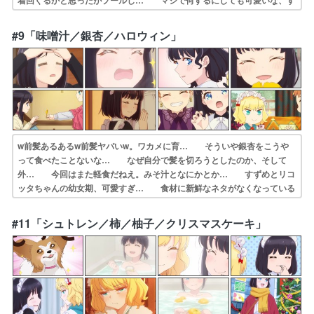
着回くるかと思ったがプールじ… マジで何するにしても可愛いな、す
ずめちゃ… ・暑い、暑いと喚くメイド連中だが、まずは… 声優ま
とめました(７話まで)信月杏(cv… スズメの水着はなかったけど、リコ
#9「味噌汁／銀杏／ハロウィン」
ッタあっ… １クールで１年をやりきるペースっていうか…
w前髪あるあるw前髪ヤバいw。ワカメに育… そういや銀杏をこうや
って食べたことないな… なぜ自分で髪を切ろうとしたのか、そして
外… 今回はまた軽食だねえ。みそ汁となにかとか… すずめとリコ
ッタちゃんの幼女期、可愛すぎ… 食材に新鮮なネタがなくなっている
様なドラ… 以前バーベキューで友人が出してくれたけど… リコッ
タさん雀ちゃんの髪で遊んで、色んな… 銀杏というとても些細な事柄
#11「シュトレン／柿／柚子／クリスマスケーキ」
から、1億年以… スズメは前髪切り失敗するもリコッタのお陰…