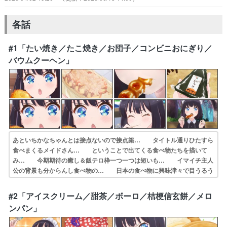
各話
#1「たい焼き／たこ焼き／お団子／コンビニおにぎり／
バウムクーヘン」
あといちかなちゃんとは接点ないので接点築… タイトル通りひたすら
食べまくるメイドさん… ということで出てくる食べ物たちを描いて
み… 今期期待の癒し＆飯テロ枠一つ一つは短いも… イマイチ主人
公の背景も分からんし食べ物の… 日本の食べ物に興味津々で目うるう
る輝かせ… コレは自分好みの作品でしたね～♫タイトル… 今期の
ゆるっと楽しむ枠本当にただメイドさ… 登場メインキャラのうち、あ
#2「アイスクリーム／甜茶／ボーロ／桔梗信玄餅／メロ
なたの推しはど… たい焼きを尻尾から食べるのはいいけどたこ…
ンパン」