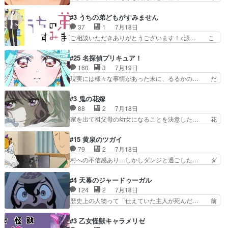
ひまわりを蔑ろにして皇に乗り換… 傷跡なんか、
ブタイがええよね〜関西弁が凄くちゃんと… って
見せたくない自分の力量を超え… エロいところ以
なったからユリ確定！＼(^o^)／ラ… プロローグ
#3 うちの弟どもがすみません
外あまり見どころがない。1… いや～、めちゃく
的な１話、２話からの浮世離れし… 茉里のボクシ
37
1
7月18日
ちゃおもしろいね。瑞佳は… キャラデザが映える
ングにかける真摯さ格好良かっ… 今回はゲストが
ご相談いただきありがとうございます！<源… こ
のは勿論だけど脚本に歩…
２名！ワンピースの作画さん… あほって言う茉里
こまで見てきて糸ちゃんの声がキャラとす… 糸が
がかっこいいよあほララは… 唯一の理解者だった
家事を頑張り過ぎてテストの結果が酷く… 糸ちゃ
#25 名探偵プリキュア！
母親を失い、アウェーの… ３話の地味に好きポイ
んと源くん、類くんのお買い物シーン… ３話にし
160
3
7月19日
ントは、冒頭でララが… ボクシング部部員たちの
てもう普通に物語が楽しみになっち… 類くんの将
現実には様々な事情があった末に、るるかの… だ
設定を公開！辻さん…
来の夢が微笑ましいまだまだ甘え… 前髪ぱっつん
からるるかが「まどろっこしい」と称され… エク
金太郎な糸ちゃんがお母さん役… 子供達だけで生
レール編の始まり、エリザさんの回で「… 「マジ
#3 鬼の花嫁
活するようになってからの話… 最後の「かわい
ラ」と言えば同時上映の「公タロウ」… キュアエ
88
2
7月18日
い」の破壊力よ…あれは成田… 糸と4人の弟の関
クレールはやっぱりくれあだったか… エクレール
家を出て祖父母の幼女になることを決意した… 花
わり方がどう変化していく…
は誰だ編、遂に答え合わせの時だ… これで自分も
嫁を傷つけたら許さん、今回見せた氷の表… ツッ
キュアっと探偵事務所の一員で… あんなとみくる
コミどころが多すぎてある意味おもしろ… 胸が凄
#15 黄泉のツガイ
の何もない日常※もっと密着… LIMITかも知れな
くスカッっとしたずっと苦痛を伴って… 祖父母に
79
2
7月18日
い。キュアエクレール… ・解決編、完全に前4話
人の心があってよかった。それにし… 柚子が家族
村への不信感あり…しかしダンジと過ごした… ダ
で謎解きさせるスタ…
と決別する回柚子を傷つけた瑶太… 今期のアニメ
ンジが下界で偽アサを探す？聞きたいこと… ダン
で1番おもろい。鬼してほしい… 祖父母の柚子を
ジとの思い出を振り返るユルの表情が本… それぞ
#4 天幕のジャードゥーガル
守る姿や祖母の語る玲夜の眼… 常に言ってるけ
れの思惑が複雑に絡み合い、物語がさ… ユルは一
124
2
7月18日
ど、ラブコメの主役にも魅力… 家族にずっと理不
人になりたいのに、犬がそっと寄り… ダンジが
歴史上の人物って「仕えていた主人が死んだ… 前
尽に虐げられ、我慢を強い…
「俺は側にいる」と言ってくれた幼… 偽りだけで
提の違いはあれどファーティマに買われ寵… 侵略
は語れない友情だからこそ切なか… 今まで頼れる
した側にも人としての温かい暮らしがあ… ソルコ
#3 乙女怪獣キャラメリゼ
存在だったからこそ真実が重く… これまで積み重
クタニは本を奪うために起こった悲劇… 原論はあ