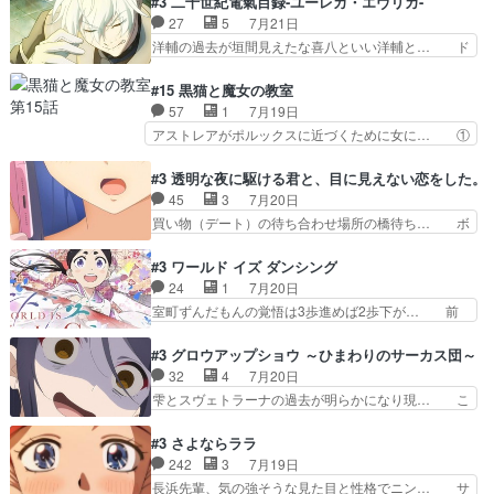
#3 二十世紀電氣目録-ユーレカ・エヴリカ-
た子猫たちのその後が描か… 王子の旅の始まりは
エ・シフォンリッツの出番が多くて嬉し… 石田で
27
5
7月21日
確かにそうでしたよね！… リゼロ見終わっちゃっ
こいつワルだな。なぜ大猿に変身した… 2冊目の
洋輔の過去が垣間見えたな喜八といい洋輔と… ド
てほのぼの系がいいか…
トアの書は学長の手に1話冒頭と合… アリシアと
タバタしたけど兄の遺した目録に記された… 洋輔
クレンのソルセインでの潜入生活… 元は勇者だっ
が目録に固執する理由もほぼ明らかとな… これ京
#15 黒猫と魔女の教室
たのにロリ化されて学生にされ… これはいい黒沢
アニだったのかそのわりにはそこまで… 清六兄ち
57
1
7月19日
ともよ。笑いのセンスも合う… ナイエのリアクシ
ゃんと喜八、清六と洋輔それぞれの… 化学的作用
アストレアがポルックスに近づくために女に… ①
ョンが面白い。ローメイン…
に依りて継続して…電池と称すっ… 洋輔、清六の
魔法の図鑑が買えてヘヘーンなスピカ②今… 前半
こと好きすぎだろなんか電気で… 仲間が一気に増
はアストレアの野望による性転換、後半… アスト
#3 透明な夜に駆ける君と、目に見えない恋をした。
えてみんなで物作りで一気に… 作画は最高なのに
レア君の作戦に皆巻き込まれてて草捕… アストレ
45
3
7月20日
話がつまらない。やっぱ京… 天下り式に竹のフィ
アが作った薬によって男女入れ替わ… アルトレア
買い物（デート）の待ち合わせ場所の橋待ち… ボ
ラメントが出てきたのは…
がポルックスのこと好きとは言え… アストレアが
ソボソとつぶやく。カラオケは視覚障害が… 闇夜
ポルックスちゃんに憧れて、変… TS騒動に酔っ
を照らす打ち上げ花火。人混みの中、み… どんど
#3 ワールド イズ ダンシング
払い騒動と賑やかでいいねw… 偉大な父を持つが
んキュンが増えていく展開に毎回わく… ちょこっ
24
1
7月20日
故の悩(独自のおっぱい論… 鉄板中の鉄板、性転
と書ければと風が吹き手元にあった… 』は、率直
室町ずんだもんの覚悟は3歩進めば2歩下が… 前
換と酩酊ネタの二連発(…
に言って脚本と演出が悪いと思う… 小春の目が見
回の白拍子の死といい今回の”まぐわい”… 世阿弥
えなくなったのは先天性による… 冬月の前向きさ
が主人公の漫画がアニメになったらし… 壮絶だっ
#3 グロウアップショウ ～ひまわりのサーカス団～
と、空野の億劫さがリアルだ… かけると小春、二
た…30分で2時間の映画のように… すべての表現
32
4
7月20日
人が一緒に過ごす時間が描… ヒロインの目が不自
がピタリと揃った傑作本当に素… たまに現れて謎
雫とスヴェトラーナの過去が明らかになり現… こ
由だから音を大切にして…
のアドバイスをしてくれるお… 可愛いキャラデザ
のアニメは足首を休ませるという事を知ら… 愛知
からは想像できない顔芸、… 父、大舞台へ立つこ
県豊川市付近が舞台なのか～現地にも出… 前回に
#3 さよならララ
とが決まる。更に父から… 再び鬼夜叉を導く、素
引き続き、今回もおぱんつであります… キャラク
242
3
7月19日
性不明の彼の名前を知… 恵まれた身分に甘え、修
ターが可愛いのはもちろん、ストー… 皇ではなく
長浜先輩、気の強そうな見た目と性格でニン… サ
練を怠るキャラは苦…