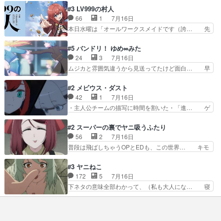
室をどうにかする為に動く安海… ウケるために色
登場!因縁のライバル!善の立ち位置で… しょーも
#3 LV999の村人
んなジャンル描いてどんどん… 春の南東の空のお
な…こんなもん真面目に見たらバカ… 宿命のライ
66
1
7月16日
とめ座付近明るい星は20… 明るい現役の青春と
バルの襲撃に始まり、燃えるシチ… 早くもライバ
本日水曜は「オールワークスメイドです（誇… 先
暗い過去の情念とが良い…
ルチーム。敵もなかなかに個性… があると思った
入観に縛られない鏡の姿勢と、アリスの笑… 本日
のだがほとんど覚えていない 聖アローズ学院闘球
22:59まで！✦キャストサイン入り… 人族と魔族
#5 バンドリ！ ゆめ∞みた
部も登場し、魅力的なキ… やはり強敵に勝つには
の融合を目指す浩二…目指すもの… アリスとメノ
24
3
7月16日
特訓だよ。平仮名で呼… ライバル登場から特訓ま
ウの話から魔王軍の大規模な宣… 鏡から「アリ
ムジカと雰囲気違うから見送ってたけど面白… 早
で異常なテンポと異…
ス、共存の道はやっぱ険しいぜ… 鏡とソフトクリ
く分からせられて気持ちよくさせてほしい… あら
ーム食べるアリス凄い幸せそ… アリスの優しさと
れが偶然イベント会場に居合わせてしま… ビオラ
#2 メビウス・ダスト
浩二の揺るがない信念に思… 鏡さん、活躍する度
こいつほんま……残りの2人はビオラ… 見てて興
42
1
7月16日
に好感度爆上がりですね… ケンタウロス族面白か
奮と息苦しさを同時に感じさせるビ… ビオラちゃ
・主人公チームの描写に時間を割いた・「進… ゲ
ったですね♪タカコち…
んのお陰であられちゃんと律ちゃ… ・日本語特有
ームを勝利へ導いたアラキの先読みの能力… 急に
のぼくわたは海外版でどうなる… まさかこの作品
主人公の強火古参ファン出てきたけど何… 勝利に
#2 スーパーの裏でヤニ吸うふたり
に今期一の悪役がいたとは。… 友達との会話でフ
浮かれる面々の中、アラキは自分の能… ラムスは
56
2
7月16日
ェアリィブゥケのイベント… ・ビオラはあられを
隕石で負傷した体の部位を補修した… 次のゲーム
普段は飛ばしちゃうOPとEDも、この世界… キモ
見つけて悪だくみを策略…
での対決のエピソード。そうなっ… ポリスホッパ
い自覚あるくせに弁えを知らない男。未… ほんと
ーの仲の良さがとても良いエン… 現状特に面白く
にヒロイン（山田/田山）のアンニュ… こんどは
#3 ヤニねこ
はない3話も大差なかったら… うーん…キャラが
そっちが機嫌わる。永遠に気づかん… 昨日は寝落
172
5
7月16日
どんどん出てくるが紹介が… お話が平坦なのよ
ちしてしまったので都合の良い女… 新卒で泣かせ
下ネタの意味全部わかって、（私も大人にな… 寝
ね。なんかこう内輪だけで…
て怒られたり煙草の匂いにがっ… 2人(1人)と近づ
ゲロってそんなヤバかったんか。じゃ、寝… 生活
く距離。別人だと思って… うん、確かに"にぶす
終わってるけど猫だから運動能力高いの… 相変わ
木"だwwこんな分か… あれだけ怒り心頭の花嫁ア
らずひたすらに汚くて下品なエピソー… 最初の職
ニメだっただけに… ドキっとするし、好きになっ