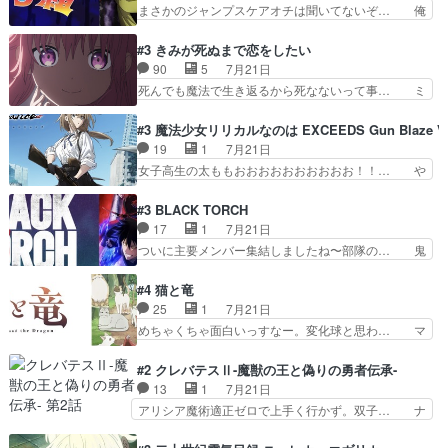
は後に何らかの際に活躍するんやろ… アイシ
まさかのジャンプスケアオチは聞いてないぞ… 俺
って妹扱い止まりそうな…
ャ、、、なんと末恐ろしい妹なんだ！… ルーデウ
んちの押し入れどーなってるんだよー？あ… メチ
スが財宝の取り分をもらうときに多… 残り湯なら
ャ子の従姉妹シュラ子登場。主人公眼福… 跡目争
#3 きみが死ぬまで恋をしたい
しゃあない。狂犬かくましいつ来… 本作はぬるい
いの新キャラ登場で、今回はシュール… めちゃ子
90
5
7月21日
ハーレムではなく、真面目に一… エリスはしばら
のいとこかわいい今回主人公の驚き… メチャ子を
死んでも魔法で生き返るから死なないって事… ミ
くEDだけやね。アイシャ、…
くしゃみと鼻水が止まらなくなる… お父さんに押
ミ不在の際のシーナ、アリとセイランとの… ミ
し付けられた本独特やし、おま… シュラ子ちゃん
ミ、最後のその顔は怖いよ...。てかタ… もはや人
#3 魔法少女リリカルなのは EXCEEDS Gun Blaze Ve
をちびっ子にしたあの玉、も… 半裸の警官の方が
間なのかも怪しい戦闘シーンがない… 今話第LO
19
1
7月21日
怖い。ライバルキャラかわ… 霊媒師が人の肩に霊
／原画で参加させていただきまし… 皆大好き、ロ
女子高生の太ももおおおおおおおおおお！！… や
を乗せるな笑なんてモノ…
リの全裸だーーーーーーッッッ… シーナとミミが
っぱり、そんなはまって見てる感じでは、… 『久
友だちになってよかった。ミ… ダークな世界観に
瀬シイナと夜海トワ』今回はフォロワー… なのは
#3 BLACK TORCH
芽吹く百合の花。ミミ(c… ルームメイト1ヶ月経
と出逢い炎の魔人の能力を人類の為に… ・シイ
17
1
7月21日
ってシーナがミミの人… もう後戻りできないぞ」
ナ、トワと出会う親近感を感じる2人… 篠宮マナ
ついに主要メンバー集結しましたね〜部隊の… 鬼
してくるとは思わん…
が登場したけど公式サイトに20歳… リリカルな
子母神、桐原との馴れ初めは多分に衝突気… 絵に
のはらしい、人間ドラマが始まり… この2人めっ
描いたようなチョロインだったな。下半… 前回か
#4 猫と竜
ちゃ食うやん魔人狩りチーム強… 人類滅亡寸前ま
ら引き続いてじいさんとの決別の冒頭… あっちは
25
1
7月21日
で追い詰められていたのに、… 第３話をU-NEXT
呪霊でこっちは物怪。忍者っぽいア… 護衛対象と
めちゃくちゃ面白いっすなー。変化球と思わ… マ
で視聴しました。視聴…
なる弐郎を連れて隠密局へ、彼の… →現状展開が
インからローゼマインへ重要回をちゃんと… 何世
王道パターンなので無難という… 保護対象となっ
代もの猫たちの誕生と成長を見守る猫竜… 前回猫
#2 クレバテスⅡ-魔獣の王と偽りの勇者伝承-
た弐郎は鬼子母神一華の護衛… 護衛はお尻一華、
たちで熊退治をしていた中の一匹の猫… と思って
13
1
7月21日
ここは定番やっぱ物の怪の… ①敵は会話してる最
みにいったらクロバネのCV.速水… 「おじちゃん
アリシア魔術適正ゼロで上手く行かず。双子… ナ
中の同乗者を物音一つ発…
は身内に甘い」で、いきなり笑… ガチで素晴らし
イエちゃんが不憫な立場になっててめっち… 自己
すぎる……。長命種によって… 前回巣立っていっ
紹介の時台に乗ってるサラサ可愛いw学… ナイ