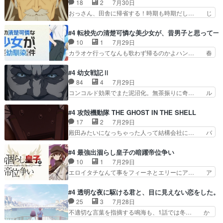
18
2
7月30日
ですね。昼の国が勝てる流… 役で出演いたしまし
ーーーーーーーー良い……。女性声優… 深夜の格
おっさん、田舎に帰省する！時期も時期だし… じ
た。次回も緊張が止まり…
ゲー対戦よりテストの方がよっぽど… 真剣に授業
いさん、ベリル、副団長、年長者が強い順… 底知
を受けて、夜は珠樹の部屋で格ゲ… 来たる定期テ
れない爺さんには夢が詰まってると思う… クル
#4 転校先の清楚可憐な美少女が、昔男子と思って一
ストに向けて勉強会！美緒ちゃ… 受験勉強と戦闘
ニ、ヘンブリッツ、ミュイと一緒におっ… 帰省、
10
1
7月29日
の2択なら戦闘を選ぶ娘w美… 勉強嫌いでバトル
お供ヒロインはクルニ。順番的には確… 父親から
カラオケ行ってなんも歌わず帰るのかよハン… 春
を選ぶって、ひぐらしの沙…
手紙が来た。サーベルボアの退治の… ここでヘン
希ちゃんの私服、めっちゃ可愛いぞ！！！… どう
ブリッツくんが同行するのが変で… ・ベリル、実
やらあの女優さんが春希のお母さんのよ… 春希ち
#4 幼女戦記Ⅱ
家に帰ることに・ベリルはミュ… おっさんの親と
ゃん姫ちゃんに野菜の子も凄え可愛い… 隼人くん
84
4
7月29日
なるとお爺ちゃんだよね孫扱… ・ベリル、実家に
のスマホを買いに行ってたけど完全… 第４話を
コンコルド効果でまた泥沼化。無茶振りに奇… ル
帰ることに・ベリルはミュ…
U-NEXTで視聴しました。視聴… スマホを買うた
ーデルドルフ中将自らが行う煙草と葉巻は… ブロ
め、都心で待ち合わせをした… OP曲きっかけで
グを更新しました!!宜しければ、是非… 計画通り
#4 攻殻機動隊 THE GHOST IN THE SHELL
見始めてたけどなんだかん… いきなりシリアス展
にはいかないね笑やり遂げた(ほぼ… 今回もター
17
2
7月29日
開ぶち込んでくるじゃん… 春希の家庭事情は複
ニャに不都合なことがあったりし… 白髪の男性が
殿田みたいになっちゃった人って結構会社に… バ
雑。食事とか隼人が親身…
語った家族を失った喪無感が、… 連邦に対して有
トーがカッコいいと思ってたら、トグサが… あの
利な講話条件を引き出すため… コンコルド効果に
見た目もうただのロボでしかないんだよ… 俺らの
#4 最強出涸らし皇子の暗躍帝位争い
油を注ぐターニャの勝利軍… 犠牲を払っても良い
汗拭きそりゃいやだろwwバトー＆ト… イノセン
10
1
7月29日
ならお前たちが前線へ行… 戦闘がアッサリし過ぎ
スの元となった回だけど、ガイノイ… アダム・リ
エロイタチなんて事をフィーネとエリーにア… ア
じゃない？戦争がメイ…
ンクやジェイムスン(教授)型サ… アンドロイドも
ルも気付かなかった事を…フィーネは自分… モン
おっさんの汗を拭くのは嫌や… 押井守監督のイノ
スターを呼ぶ笛？黒幕は狩猟祭とは関係… 平凡な
#4 透明な夜に駆ける君と、目に見えない恋をした。
センスの土台になったエピ… コミカルなのにも慣
少女に見える眼鏡w眼鏡属性は持ち合… 神アニ
25
3
7月28日
れてきました。１話でし… ロボットの反乱は今と
メ、ケテーイ！「騎士狩猟祭、前夜の… フィーネ
不適切な言葉を指摘する鳴海も、1話では冬… か
なっては良くある話し…
がアルノルトに活躍してもらいたが… 第４話を
けると鳴海のやり取り微笑ましいw良い奴… どう