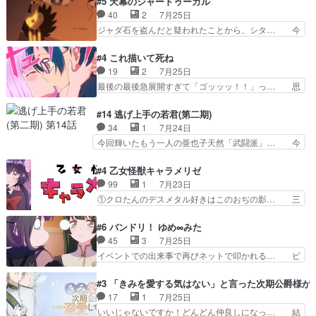
#5 天幕のジャードゥーガル
子にも優しいし可愛いしこの… ユキノさんから玲
て作者が描きたいのは"ユルの物語"… デラさんの
40
2
7月25日
夜の父親の話で、そのイメ… あやかしの頂点に立
秘密がちょっとわかった回、正直… 左さんと刀持
ジャダ石を盗んだと疑われたことから、シタ… 今
つ鬼龍院家の現当主が息…
ちさんが対決♪あとどこぞのじ… 何処も彼処も言
回のシタラは表情が豊かで、モンゴルでの… だい
ってる事が全部嘘じゃ無さそ… 戦況が目まぐるし
ぶややこしいことになってたオープニン… テンポ
#4 これ描いて死ね
く動いていてずっと胸が熱… 同時視聴｜
も良いし毎話良いところで引くから全… 盟友ドレ
19
2
7月25日
DaemonsRealm｜リア… これまで騙していた東
ゲネ后との出会い。次週のドレゲネ… さて、登場
最後の最後急展開すぎて「ゴッッッ！！」っ… 思
村を捨てて新郷家に来…
人物多いけどついていけるのか私… 今回は遂にド
ってた以上にセリフとかしっかりした漫画… 今回
レゲネ登場という話彼女の在り… チャガタイ兄さ
は泣かなかった！漫画描きのハウツー回… この作
#14 逃げ上手の若君(第二期)
んがめっちゃ可愛かったなド… まさかの展開にめ
品はこういうのをズバッとキメるの上… 藤子不二
34
1
7月24日
ちゃくちゃテンション上が… チャガタイの所へ密
雄に親しんだ人にはとてもフィット… 赤福のヌル
今回輝いたもう一人の亜也子天然「武闘派」… 今
偵に行ったはずがドレゲ…
ヌルした動きとかネームを褒めら… 漫研が気にな
回は強敵小笠原貞宗と時行の対面内容盛り… 言い
って仕方ない先生がかわいい。… 漫画のノウハウ
逃れすら逃げ上手亜也子のアシストに支… そう
#4 乙女怪獣キャラメリゼ
から新たな仲間まで。本作品… 今回エンディング
か、亜也子もまだ9歳なのか‥ときゆき… 「亜也
99
1
7月23日
テーマが流れるのが早い（… この作品の世界に
子のドキドキ・大作戦！・長寿丸を一… 目玉と耳
①クロたんのデスメタル好きはこのおぢの影… 三
も、一応デジタルという概…
を相手に言葉で繰り広げる戰もノラ… 時代設定ど
石さんのキャラなんかミサトさんっぽいな… なん
うなってる笑目力が強すぎて睨ま… ときメモ画面
か好きになれんキャラだなぁ作品もイン… 相変わ
#6 バンドリ！ ゆめ∞みた
からのいらすとやは草だった。… 今回は亜也子回
らず生物学者には見えないわね響野君… 正体を知
45
3
7月25日
でしたね頼もしさと乙女らし… 貞宗、キモいギョ
らないのにどちりも肯定してくれた… 黒絵がハル
イベントでの出来事で再びネットで叩かれる… ビ
ロ目としか思ってなかった…
ゴンになっても、南を助けて大事… OPにデスボ
オラの次の一手が動き始めました。それに… ビオ
入ってるのは黒絵がデスメタル… 黒絵が男で唯一
ラがまじで何がしたいかわからん！先生… 陰キャ
#3 「きみを愛する気はない」と言った次期公爵様が
心を許す、母の友達である光… 黒絵の可愛さレベ
の間合いにスルっと入ってきて相手の… ビオラが
17
1
7月25日
ルが止まらない。南くんと… 黒絵の母とのやり取
都子さんを籠絡しに来ててやばいぞ… マネージャ
いいじゃないですか！どんどん仲良しになっ… 結
りでエヴァの加持さん思…