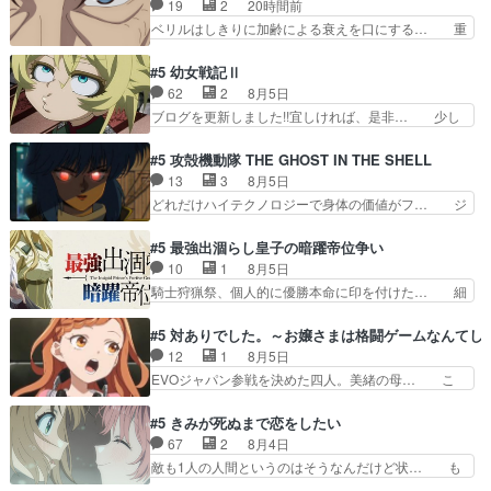
19
2
20時間前
禁物だけど、なかなか結… 「これからもお手入
んだことある》エリックとゴ… ロックは敵に容赦
ベリルはしきりに加齢による衰えを口にする… 重
れ、がんばりゅ」ありが…
無くブスっといくから気持… 勇者パーティー再結
ねた歳のせいにしていた限界を超えて命の… いい
成して先にいけで激アツ… 爆縮、幻覚、主人公結
んじゃないですか。魔物の群を発見した… アマプ
#5 幼女戦記Ⅱ
構エグいことするよな… ねぇ猫耳ガール、敵の根
ラにて視聴終わり！サーベルボア討伐… を言い訳
62
2
8月5日
城に乗り込む事を同… 世もや替えが利くと復活P
にしたくないものですねwボア狩り… 先生として
ブログを更新しました!!宜しければ、是非… 少し
とは？！もう来週…
のベリルが好きだけど、今回みた… 4人だけでサ
でもマシな負け方を選んだゼートゥーア… ゼート
ーベルボアを狩りに行く。野営… ・実家周辺でサ
ゥーアの唯一の手駒が強すぎる笑あお… 私にとっ
#5 攻殻機動隊 THE GHOST IN THE SHELL
ーベルボアが暴れてると聞い… ちょっと年齢の事
て完全にご褒美回ゼー様の葉巻シー… やはりター
13
3
8月5日
を言いすぎとゆーか言い訳… ベリルの母もやはり
ニャが後方指揮だと展開に迫力が… “貧乏籤百連
どれだけハイテクノロジーで身体の価値がフ… ジ
只者じゃなかったかベリ…
無料ガチャ”100連でも1回… 2期入ってから地味
ャミングも伏線になるかと思った回想シー… フチ
だよね。ただでさえ幼女… 「餌になってもらわね
コマだいぶ理性持ち始めた。この世界の… 原作読
#5 最強出涸らし皇子の暗躍帝位争い
ばならぬ」って言葉に… ゼートゥーア左遷によっ
んだのもう何年も前なのに、覚えてる… コイルの
10
1
8月5日
て参謀本部の連携が… 緊張感ある戦闘描写とギャ
汚職を突き止めるべくバトーの指導… やまとん1
騎士狩猟祭、個人的に優勝本命に印を付けた… 細
グ今週の『有能な…
号はどこの部分で使うのだろう？… 日本とロシア
かい設定を考えるのが面倒な時は古代魔法… エル
が絡む政治の話かつ色々な用語… 第５話を
ナがチートすぎる笑アルは最初から自分… プラネ
#5 対ありでした。～お嬢さまは格闘ゲームなんてし
primevideoで視聴しまし… 前回同様『イノセン
ット・ウィズ展開アツいな「騎士狩猟… 麦茶どこ
12
1
8月5日
ス』を含む押井・神山版… 第５話「EPISODEラ
ろかタイトル通り麦茶の出涸らしぐ… 第５話を
EVOジャパン参戦を決めた四人。美緒の母… こ
ストの母親の気持…
ABEMAで視聴しました。視聴に… 復讐に燃える
の作品に唯一足りないと思ってた(無くて… 見た
吸血鬼兄弟の弟ですいいキャラ… クリスタ皇女
目は気品溢れてるのに中身は…美緒ママ… テー
#5 きみが死ぬまで恋をしたい
が“萌え”なのでこの娘が皇帝… ウサギ好きそうな
マ：格ゲー大会に行くには？感想は、美… 大会を
67
2
8月4日
王女殿下がかわいい。幼馴… ついに始まった狩猟
前に格ゲー熱が高まる一方、百合の本… 東京で開
敵も1人の人間というのはそうなんだけど状… も
祭。エルナの活躍で上位…
催される格ゲー大会に参加すること… Japanに向
う着れないからってどういう意味だろうな… ミミ