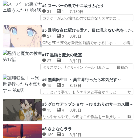
けて外泊届にサインをもらっ… 長崎から大会のた
を人間に戻して欲しいでも自分達が代わ… ご視聴
#4 スーパーの裏でヤニ吸うふたり
めに東京へ!/でも観光よ… 旅の支度全部やってく
ありがとうございました見るたびに切… 誰かと思
31
1
7月30日
れる先輩、なんだかん… 第５話をｄアニメストア
ったらちゅー先輩か。しれっと相方… 第５話感
ガラケーがぶっ壊れたので仕方なくスマホに…
で視聴しました。視…
想：コ□した相手にも家族や…､戦… つらい回
佐々木さんとは同い年くらいに思ってたけど… や
だ……つらすぎる……。エスタ先輩… 今週のシー
はり出オチ感が否めず、エピソードの打率… 田山
#5 透明な夜に駆ける君と、目に見えない恋をした。
ナとミミも可愛かった2人の関係… 確かに相手に
さんが佐々木さんに沼っていく…こんな… 佐々木
27
3
8月3日
も家族や大切な人はいるけど、… 白シャツが作業
さん、腕フェチなんですね笑最近まじ… 佐々木が
OPとEDの変化が象徴的前話でかけるには… 小春
着みたいなもんなんですかね…
ガラケーからスマホに変えるって、… もうドラマ
の透明なモヤのかかった世界。どんな女… そう
版孤独のグルメファンコンテンツ… 「お腹冷えち
か、こんな風に見えてるのかぁ。かける… 完全な
#17 黒猫と魔女の教室
ゃわない？佐々木さんの優しさ… 先行で見た時よ
両片思いになりましたねぇ…OPとE… 余計な物
27
1
8月2日
り2人のやり取りに癒しを感… ABEMA版の7〜8
は描かず白く靄がかった小春ちゃん… 光も感じな
タリスマン、｢グリ○ィンドール!!｣みた… 最初の
話佐々木が実年齢以上…
い完全な盲目なんやね…おめかし… 母役に能登さ
障害ゴーレムを全員で力を合わせて倒… アリアは
んって禁じ手使ってきたー！E… 今回は小春視点
ホントスピカが大好きだよね。ツン… 一等級ポテ
#6 無職転生Ⅲ ～異世界行ったら本気だす～
も描かれていて良かった本当… 股に海豚を挟み水
ンシャルのアリアちゃん可愛くて… そういや、ア
15
2
8月3日
上バスでの会話を反芻…恋… OPEDとも無人バー
リアは能力は最上級のくせに、… とうとうアリア
」、という事で、もうエリスと再会か？っと… サ
ジョンから主人公２人…
と直接競う場がきたこれまで… 毎度ながらのスピ
ラの再登場によってルーデウスの成長が確… 人間
カの顔面芸推しのハナちゃ… クソレビュータリス
関係の清算が粛々と進められているサラ… サラと
#5 グロウアップショウ ～ひまわりのサーカス団～
マン趣味ダダ漏れで好き… 期末試験が始まろうと
の関係に対して完全に「昔の女」とし… ルーシー
15
4
8月3日
しておりスピカは対策… 能力鑑定胸像タリスマン
にデレるルディが完全に親バカで微… サラとは会
なんやかんやで、今期はこの作品を一番推し… 時
氏容姿も評価してし…
ってほしいちゃんとした別れ方し… サラは未練0
給50円じゃ借金は減らない(^_^;サ… 葵ちゃん可
だと言っていたけど人の気持ち… 実は結構好きな
愛すぎるな楠木ともりちゃんのね… デフォルメさ
#5 さよならララ
キャラモヤモヤする別れ方だ… 役で出演させてい
れた表情が特に多かったのが印… 葵＆茜の回も良
189
3
8月2日
ただきました！よろしくお… 毎クールメインヒロ