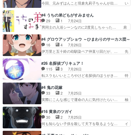
感情が出てきてて良い方向に進んで… 第５話を
今回、元みずはんこと現倉丸莉子ちゃんが出… い
新たな依頼サブタイトル…
ABEMAで視聴しました。視聴に… クリフとエリ
や、これけっこうおもしろいかも知れん。… 王子
ナリーゼさんが夫婦になり、ノ… エリナリーゼ様
様とは...本当の愛とは...なんぞ… テンポの良いボ
#4 うちの弟どもがすみません
相変わらずで草ルディ君釣り… ルーデウスにシル
ケとツッコミで笑わせつつ、… この作品、ストー
29
1
7月24日
フィエットとロキシーとの… 離れ離れになったり
リーにも登場人物にも全く… 家で机に向かってる
男同士の入浴シーンなのに2度見しちゃった… 肩
別れがあったり絶望の大…
時の貧乏ゆすりとか、ラ… お姉ちゃんと話せ
ひじ張って素直に言葉が出てこない糸と源… 蛙を
た！！！！し、また1歩進… ヒメカの最後の言葉
散歩って逃げるよね！糸と類を助けよう… 類の面
#4 グロウアップショウ ～ひまわりのサーカス団～
に、ララは何を思うのだ… 息をするかのように3
倒見るのが1番大変そう糸は誰とでも… 源くんを
16
4
7月26日
話まで視聴。2026… ララの王子様探しが本格的
甘えさせるまでの糸と周りの出来事… 源くん、甘
伊万里と五十鈴の幼馴染ペア仲直り回だが、… 先
に動き出した回。…
えちゃうぞ宣言。思ったよりラブ… 糸ちゃんのま
週の雫スヴェトラーナ回に続き、今回は伊… い
っすぐな言葉、わたしも原作を… 主人公が当初の
や、これ素晴らしいコメディアニメだな。… 水着
#26 名探偵プリキュア！
目的を忘れてますますヤング… でも央太と親しく
回なのにビキニじゃない！これは時代背… 今回は
115
3
7月26日
するのは嫌。世話を拒んで… ゴメス（カエル）外
推しの吾野伊万里ちゃん担当回。これ… 伊万里さ
転スラもいいところやけど名探偵のほうがき… 特
で散歩させてたのか(*…
んの手品回であり水着回ね。瑞佳ち… 売り上げが
に板野サーカスはプリキュアで見れるとは… あん
上がっても借金返済へで何故か海… 父親のスパル
なはプリキュア仲間には自分が未来から… の活
#4 鬼の花嫁
タ教育のせいで瑞佳がヒモカス… 伊万里ちゃんの
躍、敵を圧倒ってのはおおよその流れだ… キュア
33
2
7月25日
人前での苦手意識を抱えなが… 第４話をｄアニメ
エクレール初変身＆初戦闘。プリキュ… キュアエ
実際にこんな感じで運命の人に気付けたらい… 柚
ストアで視聴しました。視…
クレールは強いが力を制御できない… キュアエク
子は玲夜の屋敷に住む事になり使用人達は… 運命
レール可愛く最強つよい!!!!… 緊張感があるけどピ
の花嫁は一見すると甘い夢、理想の天国… 玲夜さ
#16 黄泉のツガイ
ッコロで始まってちょっ… バカおもろいやん
んのご両親の登場ですこの世に数多い… 玲夜のお
30
2
7月25日
www実質まどマギやんけ… しかも実質的にエク
父さんが石田彰だったことに驚きを… 主人公自分
何も知らない子供を殺して天下を取るような… イ
レールが倒したビルであ…
の立場わかって無さすぎやしまた… ヨミツガと
ワンの刀が斬った者の中にまさかの…影森… 激し
BLEACHは完全に豪華な展開… 透子ちゃん、柚
いバトル回の最後に、予想外の引きシン… これっ