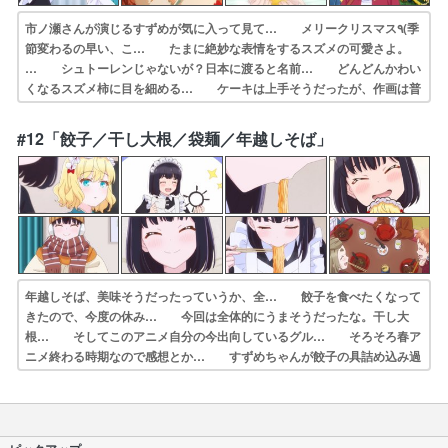
市ノ瀬さんが演じるすずめが気に入って見て… メリークリスマス٩(季
節変わるの早い、こ… たまに絶妙な表情をするスズメの可愛さよ。
… シュトーレンじゃないが？日本に渡ると名前… どんどんかわい
くなるスズメ柿に目を細める… ケーキは上手そうだったが、作画は普
通レベ… すずめは日本人っぽい名前だけど、生まれも… メイドさ
ん友達増えたわね♪切るとパウンド… デフォルメされたメイドさんが
#12「餃子／干し大根／袋麺／年越しそば」
かわいい回だ… 今回のリコッタちゃん、なんか顔に丸みがあ…
年越しそば、美味そうだったっていうか、全… 餃子を食べたくなって
きたので、今度の休み… 今回は全体的にうまそうだったな。干し大
根… そしてこのアニメ自分の今出向しているグル… そろそろ春ア
ニメ終わる時期なので感想とか… すずめちゃんが餃子の具詰め込み過
ぎても気… 内容に文句はないのですが、最終話まで音響… 12食目
餃子／干し大根／袋麺／年越しそば… 俺もスズメとリコッタちゃんと
一緒に餃子包… もうすぐ一年経とうとしてるけどもうすぐイ…