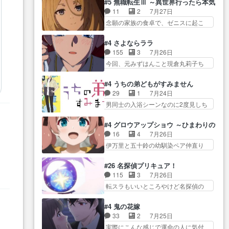
Girlfrien… 『アイドル伝説恋太郎
#5 無職転生Ⅲ ～異世界行ったら本気だ
河… 村正はそんなおどろおどろ
とカストルの共通点は、魔法の制御
ファミリー』にて「ア… 安木路
11
2
7月27日
しいエピソードあ… 気持ちよく
が出… 椋鳥の大群て…住民から
佐ウル子役で出演いたしましたクォ
念願の家族の食卓で、ゼニスに起こ
しようとしてるのはわかるけど。
迷惑がられてない？… キングコ
リ…
った奇跡… キスをせがむロキシ
… 韓国ご自慢の俺レベのアニメ
ングor進撃の巨人牡羊座のアル
ーが可愛い過ぎ！妹達へ… エリ
制作を日本に奪… 予言で正体が
#4 さよならララ
デ… スピカ・イオ・カストルと
ナリーゼの悪魔の囁きwクリフとエリ
バレる、もう騙し討ちは出来
155
3
7月26日
いう組み合わせ。… 有り余るパ
ナ… 悪魔の囁きやめてくださいw
な… 村正の墓、アニメで見ると
今回、元みずはんこと現倉丸莉子ち
ワーが制御出来ない誰かの為に
おい、1番重要… ゼニスも感情が
一杯で怖いな。ア…
ゃんが出… いや、これけっこう
力… スピカの放り込みかたが雑
出てきてて良い方向に進んで…
おもしろいかも知れん。… 王子
になってきてるな… イキりカス
#4 うちの弟どもがすみません
第５話をABEMAで視聴しました。視
様とは...本当の愛とは...なんぞ…
トルは怖がりやったかあスピカ
29
1
7月24日
聴に… クリフとエリナリーゼさ
テンポの良いボケとツッコミで笑わ
な… 鏡の世界への突入と新たな
男同士の入浴シーンなのに2度見しち
んが夫婦になり、ノ… エリナリ
せつつ、… この作品、ストーリ
依頼サブタイトル…
ゃった… 肩ひじ張って素直に言
ーゼ様相変わらずで草ルディ君釣
ーにも登場人物にも全く… 家で
葉が出てこない糸と源… 蛙を散
り… ルーデウスにシルフィエッ
#4 グロウアップショウ ～ひまわりのサ
机に向かってる時の貧乏ゆすりと
歩って逃げるよね！糸と類を助けよ
トとロキシーとの… 離れ離れに
16
4
7月26日
か、ラ… お姉ちゃんと話せ
う… 類の面倒見るのが1番大変そ
なったり別れがあったり絶望の大…
伊万里と五十鈴の幼馴染ペア仲直り
た！！！！し、また1歩進… ヒメ
う糸は誰とでも… 源くんを甘え
回だが、… 先週の雫スヴェトラ
カの最後の言葉に、ララは何を思う
させるまでの糸と周りの出来
ーナ回に続き、今回は伊… い
のだ… 息をするかのように3話ま
#26 名探偵プリキュア！
事… 源くん、甘えちゃうぞ宣
や、これ素晴らしいコメディアニメ
で視聴。2026… ララの王子様探
115
3
7月26日
言。思ったよりラブ… 糸ちゃん
だな。… 水着回なのにビキニじ
しが本格的に動き出した回。…
転スラもいいところやけど名探偵の
のまっすぐな言葉、わたしも原作
ゃない！これは時代背… 今回は
ほうがき… 特に板野サーカスは
を… 主人公が当初の目的を忘れ
推しの吾野伊万里ちゃん担当回。こ
プリキュアで見れるとは… あん
てますますヤング… でも央太と
#4 鬼の花嫁
れ… 伊万里さんの手品回であり
なはプリキュア仲間には自分が未来
親しくするのは嫌。世話を拒ん
33
2
7月25日
水着回ね。瑞佳ち… 売り上げが
から… の活躍、敵を圧倒っての
で… ゴメス（カエル）外で散歩
実際にこんな感じで運命の人に気付
上がっても借金返済へで何故か