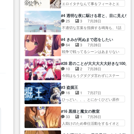
だよ… 俺らの汗拭きそりゃいや
家庭事情は複雑。食事とか隼人が親
エロイタチなんて事をフィーネとエ
て有利な講話条件を引き出すた
だろwwバトー＆ト… イノセンス
身…
リーにア… アルも気付かなかっ
め… コンコルド効果に油を注ぐ
メ
の元となった回だけど、ガイノ
た事を…フィーネは自分… モン
ターニャの勝利軍… 犠牲を払っ
#4 透明な夜に駆ける君と、目に見えない
イ… アダム・リンクやジェイム
スターを呼ぶ笛？黒幕は狩猟祭とは
ても良いならお前たちが前線へ
25
3
7月28日
スン(教授)型サ… アンドロイドも
関係… 平凡な少女に見える眼鏡w
行… 戦闘がアッサリし過ぎじゃ
不適切な言葉を指摘する鳴海も、1話
おっさんの汗を拭くのは嫌や…
眼鏡属性は持ち合… 神アニメ、
ない？戦争がメイ…
では冬… かけると鳴海のやり取
押井守監督のイノセンスの土台にな
ケテーイ！「騎士狩猟祭、前夜
り微笑ましいw良い奴… どう接し
ったエピ… コミカルなのにも慣
#4 きみが死ぬまで恋をしたい
の… フィーネがアルノルトに活
ていいのかわからず戸惑うかける
れてきました。１話でし… ロボ
64
3
7月28日
躍してもらいたが… 第４話を
も… 盲目だと相手の表情も分か
ットの反乱は今となっては良くある
戦争で戦ってるシーンはあまりない
ABEMAで視聴しました。視聴
らないからどう思… 今期のバッ
話し…
とはいえ… 前回までにあまり見
に… 第４話、アルとフィーネの
クナンバーみたいなOPアニメ。
れなかったようなシーナ… ミミ
２度目のデート出… マジできな
#28 君のことが大大大大大好きな100人の
… 初デートで冬月を笑わせよう
の存在で揺らぐ14クラス約束された
臭いぞ帝位争い。姉からの刺客
10
2
7月28日
とする姿も冬月… 特に大きな事
死… ミミの秘密をあっさり受け
を… ふぃーねと町の様子を見に
今回はもうグダグダ言わずにステー
件やイベントが起きるでもな
入れたのは拍子抜… 蘇生魔法っ
行ったら町中で窃…
ジを見た… 君のことが大大大大
く… 初デートで冬月を笑わせよ
て下衆い国なら進退窮まったら
大好きな１００人の彼女… 100カ
うとする姿も冬月… 3話までは主
#3 盗掘王
手… 蘇生魔法ヤバイけどミミい
ノ版ラブライブ！？こういうのは
人公がどうでもいいことでず
16
1
7月27日
なかったら詰んで… アニメオタ
人… 俺、みんなのレッスン動画
っ… 花火購入に浅草へ…行き当
ひっどい、、、とにかくひどい原作
クあるある：作中に花が登場す
をDVDが焼きき… アナウンス役
たりばったり訪問…
が俺レベ… 一般人が巻き込まれ
る… ご視聴ありがとうございま
で出演いたしましたみんなの
ることもあるのか結構面… 久野
した！アリとセイ… ごめん、そ
#16 黒猫と魔女の教室
ア… 恋太郎ファミリーがガチで
美咲さんと言えば幼女！アイマスの
ういう話がしたい作品じゃない
33
1
7月26日
アイドルに挑戦！… ギャグギャ
市原… 遼河は目的の為には人命
の… 第４話感想：その口止め効
人助けのため奉仕活動をするイオと
グしくもド直球で泣ける回来た
も軽視するタイプの… 4つのスキ
果あるかな？ミミ…
カストル… スピカも大概怖がり
な… 【完全初見】100カノ
ルが揃う。広い墓を捜索中、遼
だけど、カストルが更に… イオ