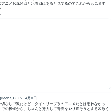
のアニメお風呂回と水着回はあると見てるのでこれからも見ます
ｼ
ん
reena_0015
4月8日
一切なしで観たけど、タイムリープ系のアニメだとは思わなかっ
までの後悔から、ちゃんと努力して青春をやり直そうとする灰原く