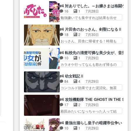
過去話も佳境…げに恐ろしいは
をつくのが抜群に上手… 昼の国
正… なんか今日はかなり一瞬で
#4 対ありでした。～お嬢さまは格闘ゲ
人… 第５話感想：２人の過剰な
の奴らも馬鹿が多いが、夜の国も同
終わっちまったっ… 先週と比べ
16
1
7月28日
貢ぎ物?の礼とし… 第５話感想：
じ… ご視聴ありがとうございま
てまだまともに見えた。4話は過…
勉強嫌いでも集中すれば結果を出せ
姉のお誕生会にダラさんを招
した来週もよろし… 握った◯治
る美緒が… 毎晩スト６対戦を楽
待… 部分的に時系列が4話と入れ
郎（中の人的に）仲間であるプ
しむ４人。だが、期末試… どん
替わってるのね… こんなデカイ
#4 片田舎のおっさん、剣聖になるⅡ
レ… ヨコヤの頭の回転の速さと
なゲームも相手が強すぎるとやる気
のどうやって運ぶんだよ！？
18
2
7月30日
人間の心理を利用… 夜の国のヨ
無く… テーマ：テスト勉強と大
姉… ダラさん、人型形態にもな
おっさん、田舎に帰省する！時期も
コヤ支配がますますひどく……。
会感想は、美緒がテ… すげーー
れるんか!?w髪…
時期だし… じいさん、ベリル、
… ヨコヤは飴と鞭で夜の国の独
ーーーーーーー良い……。女性声
副団長、年長者が強い順… 底知
裁支配を強化、… やはりヨコヤ
#4 転校先の清楚可憐な美少女が、昔男
優… 深夜の格ゲー対戦よりテス
れない爺さんには夢が詰まってると
いいですね。昼の国が勝てる
10
1
7月29日
トの方がよっぽど… 真剣に授業
思う… クルニ、ヘンブリッツ、
流… 役で出演いたしました。次
カラオケ行ってなんも歌わず帰るの
を受けて、夜は珠樹の部屋で格
ミュイと一緒におっ… 帰省、お
回も緊張が止まり…
かよハン… 春希ちゃんの私服、
ゲ… 来たる定期テストに向けて
供ヒロインはクルニ。順番的には
めっちゃ可愛いぞ！！！… どう
勉強会！美緒ちゃ… 受験勉強と
#4 幼女戦記Ⅱ
確… 父親から手紙が来た。サー
やらあの女優さんが春希のお母さん
戦闘の2択なら戦闘を選ぶ娘w
84
4
7月29日
ベルボアの退治の… ここでヘン
のよ… 春希ちゃん姫ちゃんに野
美… 勉強嫌いでバトルを選ぶっ
コンコルド効果でまた泥沼化。無茶
ブリッツくんが同行するのが変
菜の子も凄え可愛い… 隼人くん
て、ひぐらしの沙…
振りに奇… ルーデルドルフ中将
で… ・ベリル、実家に帰ること
のスマホを買いに行ってたけど完
自らが行う煙草と葉巻は… ブロ
に・ベリルはミュ… おっさんの
#4 攻殻機動隊 THE GHOST IN THE SHE
全… 第４話をU-NEXTで視聴しま
グを更新しました!!宜しければ、是
親となるとお爺ちゃんだよね孫
17
2
7月29日
した。視聴… スマホを買うた
非… 計画通りにはいかないね笑
扱… ・ベリル、実家に帰ること
殿田みたいになっちゃった人って結
め、都心で待ち合わせをした…
やり遂げた(ほぼ… 今回もターニ
に・ベリルはミュ…
構会社に… バトーがカッコいい
OP曲きっかけで見始めてたけどなん
ャに不都合なことがあったり
と思ってたら、トグサが… あの
だかん… いきなりシリアス展開
#4 最強出涸らし皇子の暗躍帝位争い
し… 白髪の男性が語った家族を
見た目もうただのロボでしかないん
ぶち込んでくるじゃん… 春希の
10
1
7月29日
失った喪無感が、… 連邦に対し