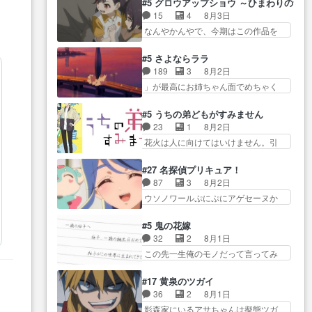
て良かった本当… 股に海豚を挟
#5 グロウアップショウ ～ひまわりのサ
… とうとうアリアと直接競う場
関係の清算が粛々と進められている
み水上バスでの会話を反芻…
15
4
8月3日
がきたこれまで… 毎度ながらの
サラ… サラとの関係に対して完
恋… OPEDとも無人バージョンか
なんやかんやで、今期はこの作品を
スピカの顔面芸推しのハナち
全に「昔の女」とし… ルーシー
ら主人公２人…
一番推し… 時給50円じゃ借金は
ゃ… クソレビュータリスマン趣
にデレるルディが完全に親バカで
減らない(^_^;サ… 葵ちゃん可愛
味ダダ漏れで好き… 期末試験が
#5 さよならララ
微… サラとは会ってほしいちゃ
すぎるな楠木ともりちゃんの
始まろうとしておりスピカは対
189
3
8月2日
んとした別れ方し… サラは未練0
ね… デフォルメされた表情が特
策… 能力鑑定胸像タリスマン氏
」が最高にお姉ちゃん面でめちゃく
だと言っていたけど人の気持
に多かったのが印… 葵＆茜の回
容姿も評価してし…
ちゃかわ… さすがに割れた窓ガ
ち… 実は結構好きなキャラモヤ
も良きでした。あの証拠写真、
ラスの弁償は求められた… 逡巡
モヤする別れ方だ… 役で出演さ
#5 うちの弟どもがすみません
ひ… 互いが互いのことを想って
を振り切ってみんなに謝ったララの
せていただきました！よろしく
23
1
8月2日
いるのにすれ違っ… 第５話をｄ
思い… 仕事に馴染めない辺り観
お… 毎クールメインヒロインを
花火は人に向けてはいけません。引
アニメストアで視聴しました。
ていて苦しいところ… ララちゃ
好きになっちゃう…
きこもり… 糸はまだ柊の顔も見
視… 葵ちゃんに〝瑞佳ちゃんと
んの事情はもう少し皆に話して良
たことなかったっけ！1… ってお
練習したい〟と言… 本当この作
#27 名探偵プリキュア！
い… ララと茉里とで初のアルバ
名前を見たんだけどあの中村大樹さ
品は「キャラ」を活かすのがう
87
3
8月2日
イト。七転八倒し… 労働するプ
ん… 糸ちゃんカッケー、色んな
ま… みずかちゃんの介入で双子
ウソノワールぷにぷにアゲセーヌか
リンセスえらい。プリンセスの
意味でwゲームが… 姉から性的興
の仲にヒビが………
わよ!!… 順当にマコトジュエルの
精… アンデケン行ってケーキ食
奮覚えてないよね？なんて言
争奪戦をやったと。… 記憶を取
べて、帰りにカメ… ララが働く
#5 鬼の花嫁
わ… テーマ：引きこもりの理由
り戻し正式に探偵事務所で働き始
事でのてんやわんや。働いて大
32
2
8月1日
感想は、久しぶり… 元ゲーマー
め… ポワロ、元ネタを解説して
変… 地道に働き人と関わる日々
この先一生俺のモノだって言ってみ
なので、はちゃめちゃ楽しく作
原作に誘導するの… くれあさん
の中に愛を見いだ…
たい笑他… 1歳からの誕生日プレ
業… 糸ちゃんと源くんの距離感
の探偵としての初事件にしてち
ゼント………とは思っ… 玲夜さ
おかしいね(*´… 糸と源ははよ好
#17 黄泉のツガイ
ょ… ・急にクイズ番組が始まっ
ん柚子に18年分の誕生日プレゼン
きおうとると言わんかい！引…
36
2
8月1日
たw・妖精ウソノ… るるかの助手
ト… 柚子は鬼龍院家から初めて
ショウくんと対等に話すためにゲー
影森家にいるアサちゃんは擬態ツガ
だった？今回が初めての探偵