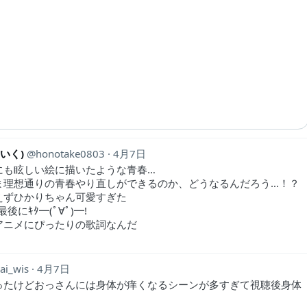
ていく)
honotake0803
4月7日
にも眩しい絵に描いたような青春…
ま理想通りの青春やり直しができるのか、どうなるんだろう…！？
えずひかりちゃん可愛すぎた
後にｷﾀ━(ﾟ∀ﾟ)━!
アニメにぴったりの歌詞なんだ
ai_wis
4月7日
ったけどおっさんには身体が痒くなるシーンが多すぎて視聴後身体