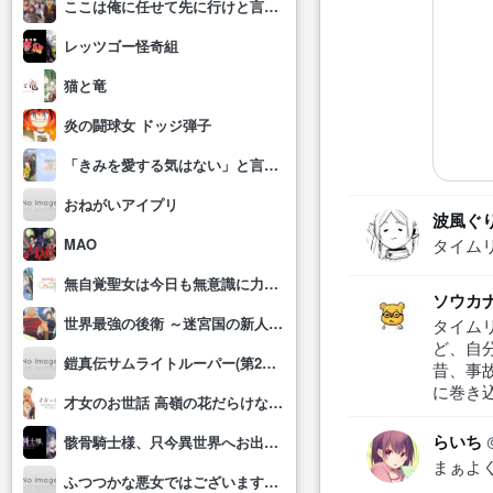
ここは俺に任せて先に行けと言ってから10年がたったら伝説になっていた。
レッツゴー怪奇組
猫と竜
炎の闘球女 ドッジ弾子
「きみを愛する気はない」と言った次期公爵様がなぜか溺愛してきます
おねがいアイプリ
波風ぐ
MAO
タイム
無自覚聖女は今日も無意識に力を垂れ流す
ソウカ
世界最強の後衛 ～迷宮国の新人探索者～
タイム
ど、自
鎧真伝サムライトルーパー(第2クール)
昔、事
に巻き
才女のお世話 高嶺の花だらけな名門校で、学院一のお嬢様(生活能力皆無)を陰ながらお世話することになりました
らいち
骸骨騎士様、只今異世界へお出掛け中Ⅱ
まぁよ
ふつつかな悪女ではございますが～雛宮蝶鼠とりかえ伝～