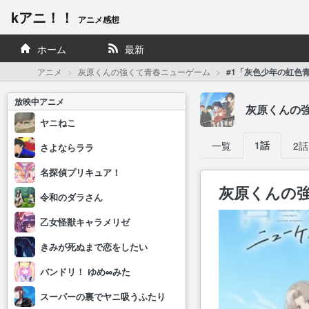
kアニ！！
アニメ感想
ホーム
最新
アニメ
灰原くんの強くて青春ニューゲーム
#1「灰色少年の虹色
放映中アニメ
灰原くんの
ヤニねこ
一覧
1話
2話
さよならララ
名探偵プリキュア！
灰原くんの強
令和のダラさん
乙女怪獣キャラメリゼ
きみが死ぬまで恋をしたい
バンドリ！ ゆめ∞みた
スーパーの裏でヤニ吸うふたり