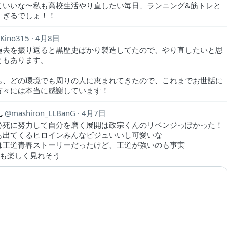
こいいな〜私も高校生活やり直したい毎日、ランニング&筋トレと
すぎるでしょ！！
SKino315
4月8日
過去を振り返ると黒歴史ばかり製造してたので、やり直したいと思
ともあります。
も、どの環境でも周りの人に恵まれてきたので、これまでお世話に
方々には本当に感謝しています！
ん
mashiron_LLBanG
4月7日
必死に努力して自分を磨く展開は政宗くんのリベンジっぽかった！
も出てくるヒロインみんなビジュいいし可愛いな
は王道青春ストーリーだったけど、王道が強いのも事実
降も楽しく見れそう