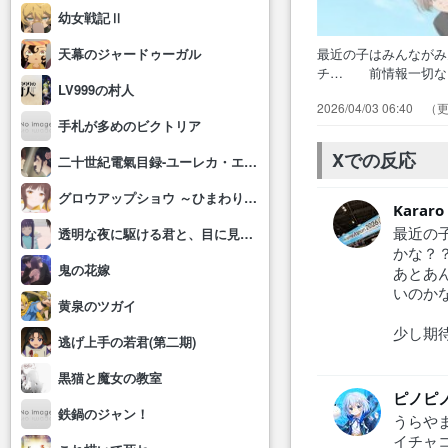
幼女戦記Ⅱ
最近の子はみんなが
天幕のジャードゥーガル
チ… 前情報一切な
LV999の村人
造し… 序盤の必死に
2026/04/03 06:40
メ… タイムリープ
手札が多めのビクトリア
ｗこ… まぁよくあ
り、高校…
Xでの反応
二十世紀電氣目録-ユーレカ・エヴリカ-
グロウアップショウ ～ひまわりのサーカス団～
Kararo
最近の
透明な夜に駆ける君と、目に見えない恋をした。
かな？
鬼の花嫁
あとあ
いのか
黄泉のツガイ
少し期
逃げ上手の若君(第二期)
黒猫と魔女の教室
ピノピ
鉄鍋のジャン！
うらや
イチャ