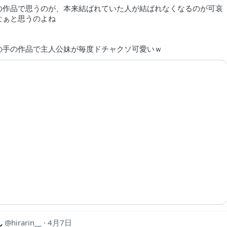
の作品で思うのが、本来結ばれていた人が結ばれなくなるのが可哀
なぁと思うのよね
の手の作品で主人公妹が毎度ドチャクソ可愛いｗ
ん
hirarin__
4月7日