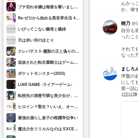
んかっ
ブチ切れ令嬢は報復を誓いました。 ～魔導書の力で祖国を叩き潰します～
か、偉
Re:ゼロから始める異世界生活 4th season
樹乃
いびってこない義母と義姉
自分も
ったこ
天は赤い河のほとり
それで
クレバテスⅡ-魔獣の王と偽りの勇者伝承-
なった
追放された転生重騎士はゲーム知識で無双する
ましろ
ポケットモンスター(2023)
序盤の
にして
LIAR GAME -ライアーゲーム-
第一話
2話以
転校先の清楚可憐な美少女が、昔男子と思って一緒に遊んだ幼馴染だった件
ヒロイン？聖女？いいえ、オールワークスメイドです(誇)！
最強出涸らし皇子の暗躍帝位争い
魔法少女リリカルなのは EXCEEDS Gun Blaze Vengeance