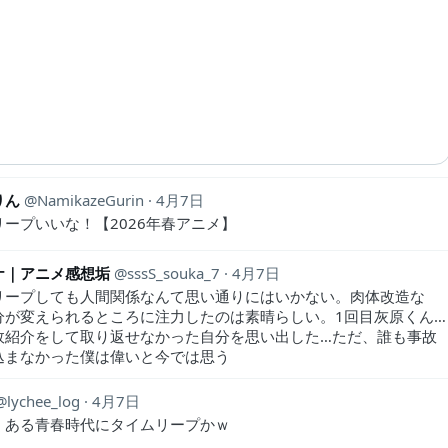
りん
NamikazeGurin
4月7日
リープいいな！【2026年春アニメ】
ナ｜アニメ感想垢
sssS_souka_7
4月7日
リープしても人間関係なんて思い通りにはいかない。肉体改造な
分が変えられるところに注力したのは素晴らしい。1回目灰原くん…
故紹介をして取り返せなかった自分を思い出した…ただ、誰も事故
込まなかった僕は偉いと今では思う
lychee_log
4月7日
くある青春時代にタイムリープかｗ