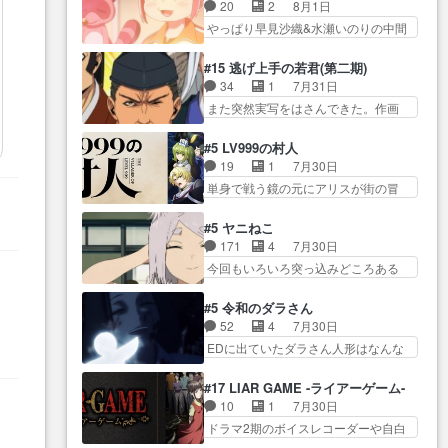
も1日お疲れ様でした～───昨晩～
ーン＿!!­­--­­--­… それだけでええや
20
2
8月1日
所で日々を送る鬼… 「お前(鬼夜
今… 幼女に拾われたお市ちゃん
ん！！しかし、ビオラが仕…
やっぱり早見沙織&水瀬いのりの中間
叉)が凄いのではなく客が凄い…
の恩返し。化け猫… 役にて出演
層は上… あれ光って漫研入るこ
田楽と猿楽の獅子舞勝負。鬼夜叉は
させていただきました。ジョア
とになってたんだっけ… 登場人
猫の動き… 登場人物の我が強
#15 逃げ上手の若君(第二期)
ン… トイ・ストーリーみたいな
物が増えてわいわいしたところが好
い。新しい獅子舞に拘って… 第
34
1
7月31日
始まり。流石に除… 猫相手にな
き… 初コミティアで２０冊刷り
５話をprimevideoで視聴しまし…
また突然実写をはさんできた。作画
んでそんなに…と思ったらそう
は妥当だよね。俺… 藤森さんの
リソース… やるべきことが逃げ
い… いつもと違って少し良い話
ママ向けの漫画で、また涙腺
る事と分かると水を得た… 30歳
化け猫は油が好物… 今回はあか
#5 LV999の村人
が⋯… 〜漫画に「想い」をこめ
まで童貞だと魔法使いになれるとい
やし1体のみで15分。金持ちの…
19
1
7月30日
よう｣娘に漫画であ… 何回この作
う… こっちの諏訪の三大将もま
今更だけど霊が性行為で祓えること
単身で戦う鏡の元にアリスが街の冒
品に泣かされるのだろう。光が
たクセが強いw色… 頼重が完全に
は何とな…
険者率い… 鏡浩二はゲーム世界
藤… ホテル泊まってコミティア
ブレーンだよね毎回敵キャラ
に飲み込まれた転生者と… みん
っていいなあ。同… コミティア
#5 ヤニねこ
が… 弧次郎「欲を我慢して強く
なががんばってくれたアリスの父ち
参加のしおりを徹夜で作る先生
171
4
7月30日
なれるなら大飯食… 変化球な演
ゃん… 成長限界が999である村人
(… お母さん、娘にあんな漫画描
今回もいろいろ突っ込みどころある
出も交えながらの状況説明が本
と定めた上位存… 大規模バトル
かれたら泣いち…
回だった… ヤクのクワガタ取り
当… LOで参加させていただきま
シーンなのに会話してばっか
の話が尋常じゃない雰囲… 妹子
した！最終的に… この高らかな
#5 令和のダラさん
り… やっぱり勇者より強かった
ちゃんの恋愛話をしたり、タバコを
DT宣言、合田一人に通じるも…
52
4
7月30日
か笑統率力LV9… 普通の人間の親
生産… ここうっすら思ったこと
この作品は近年稀に見るおっさんキ
EDに出ていたダラさん人形はなんな
子やーん総務課長と娘の女子…
ズバリ言ってくれて… おかし
ャラの充…
んだと… 『ダラさんと呼ぶ者が
これがこの世界の仕組みか‥Lv200帯
い、さわやかだ 世話好きの陰に支
生まれた日』をダラさ… 陰惨な
の… そのために役割を超越する
#17 LIAR GAME -ライアーゲーム-
配… ヤクねこのクワガタ取りの
過去がきっちり現代に継承されてい
者の出現させるた… アリスのお
10
1
7月30日
話見て切なくなっ… 普段は選別
る… ダラさんと姉弟の母との出
陰で他の勇者達も共闘してくれ魔…
ドラマ2期のボイスレコーダーや自白
された4～600レスを2,30… 隠し
会いの話やはりダ… ダラさんの
ゲーム… ヨコヤは人間の弱い所
方が密売人のそれww唐突な作画力の