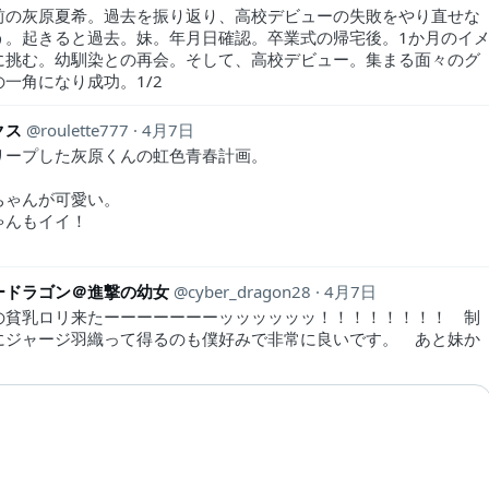
前の灰原夏希。過去を振り返り、高校デビューの失敗をやり直せな
う。起きると過去。妹。年月日確認。卒業式の帰宅後。1か月のイ
に挑む。幼馴染との再会。そして、高校デビュー。集まる面々のグ
一角になり成功。1/2
クス
roulette777
4月7日
リープした灰原くんの虹色青春計画。
ちゃんが可愛い。
ゃんもイイ！
ードラゴン＠進撃の幼女
cyber_dragon28
4月7日
の貧乳ロリ来たーーーーーーーッッッッッッ！！！！！！！！ 制
にジャージ羽織って得るのも僕好みで非常に良いです。 あと妹か