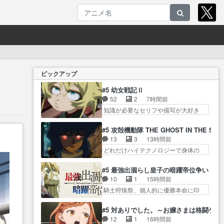
ピックアップ
#5 幼女戦記Ⅱ
52
2
7時間前
知識が必要なセリフや描写が大好き
『アンド… ターニャの直属の上
司になったのは僅かな希… 負け
#5 攻殻機動隊 THE GHOST IN THE SHE
る戦争が無理ゲー化していくのが面
13
3
13時間前
白い… ゼートゥーワが左遷、し
どれだけハイテクノロジーで身体の
かもスパイによって… ゼートゥ
価値がフ… ジャミングも伏線に
ーアが東部に左遷ターニャにとっ
なるかと思った回想シー… フチ
#5 最強出涸らし皇子の暗躍帝位争い
て… ターニャのリアクションと
コマだいぶ理性持ち始めた。この世
10
1
15時間前
いうかころころ表… もうどうし
界の… 原作読んだのもう何年も
騎士狩猟祭、個人的に優勝本命に印
ようも無いのわかってるのに見
前なのに、覚えてる… コイルの
を付けた… 細かい設定を考える
続… 餌に大物が食いついて草ま
汚職を突き止めるべくバトーの指
のが面倒な時は古代魔法… エル
ぁ中佐殿は死んだ… 各キャラ貧
#5 対ありでした。～お嬢さまは格闘ゲ
導… やまとん1号はどこの部分で
ナがチートすぎる笑アルは最初から
乏籤を引く見事な負の連鎖ぶり
12
1
16時間前
使うのだろう？… 日本とロシア