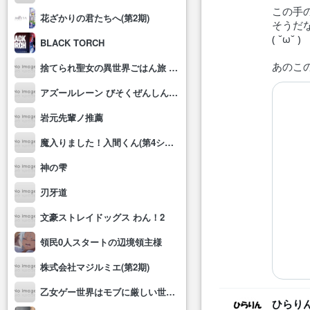
この手
花ざかりの君たちへ(第2期)
そうだ
( ˘ω˘ )
BLACK TORCH
あのこ
捨てられ聖女の異世界ごはん旅 隠れスキルでキャンピングカーを召喚しました
アズールレーン びそくぜんしんっ！にっ!!
岩元先輩ノ推薦
魔入りました！入間くん(第4シリーズ)
神の雫
刃牙道
文豪ストレイドッグス わん！2
領民0人スタートの辺境領主様
株式会社マジルミエ(第2期)
乙女ゲー世界はモブに厳しい世界です2
ひらり