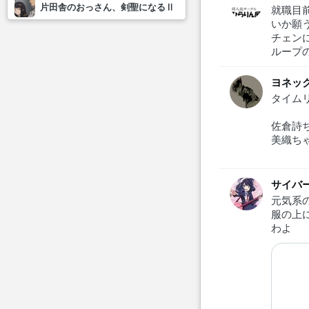
片田舎のおっさん、剣聖になるⅡ
就職目
いか願
チェン
ループの
ヨネッ
タイム
佐倉詩
美織ち
サイバ
元気系
服の上
わよ