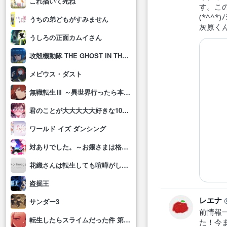
これ描いて死ね
す。こ
(*^^*)ﾉ
うちの弟どもがすみません
灰原く
うしろの正面カムイさん
攻殻機動隊 THE GHOST IN THE SHELL
メビウス・ダスト
無職転生Ⅲ ～異世界行ったら本気だす～
君のことが大大大大大好きな100人の彼女(第3期)
ワールド イズ ダンシング
対ありでした。～お嬢さまは格闘ゲームなんてしない～
花織さんは転生しても喧嘩がしたい
盗掘王
レエナ
サンダー3
前情報
転生したらスライムだった件 第4期
た！今