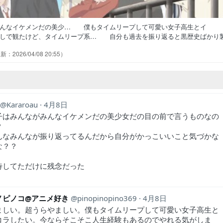
みんなイケメンだの美少… 僕もタイムリープして可愛い女子高生とイ
しで観たけど、タイムリープ系… 自分も過去を振り返ると黒歴史ばかり
努力して自分を磨く展開は政宗… タイムリープいいな！【2026年春ア
2026/04/08 20:55
しても人間関係なんて思い通り… まぁよくある青春時代にタイムリープ
る青春時代にタイムリープかｗこ… 就職目前の灰原夏希。過去を振り返
Kararoau
4月8日
子はみんながみんなイケメンだの美少女だの目の前で言うものなの
？
んなみんなが振り返ってるんだから自分がかっこいいこと気づかな
な？？
待してただけに残念だった
ノピノコ@アニメ好き
pinopinopino369
4月8日
ましい。超うらやましい。僕もタイムリープして可愛い女子高生と
コラしたい。今ならそこそこ人生経験もあるのでやれる気がしま