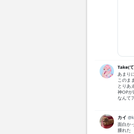
Take(
あまり
このま
とりあ
神OPが最
なんて
カイ
k
面白か
腫れた