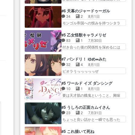
学校に通う事にな… プレゼント
ムをする…
イだった… アサが置かれた立場
活… 探偵じゃなかったの！？ク
攻撃ヤバすぎるwwwヴァイオ
や気持ちを汲んで熱くな… 屋敷
レアさん探偵すぎ… 突然のポア
#6 天幕のジャードゥーガル
レ… 玲夜さまサプライズの、こ
にアサはいなかった逆にガブちゃん
ロクイズは草なんよ。んで、あ
34
2
8月1日
れまでの柚子ちゃ… 玲夜から柚
はい… 影森の当主が際限なくツ
ん… 今回からついにくれあが探
モンゴル帝国への恨みを持つシタラ
子へ17年分の誕生日&を未来に…
ガイを増やせるのに… 今回はも
偵事務所の仲間に…
を信じた… 回想が淡々と語られ
「​​13歳の柚子ちゃんへ…もう中学生
うガブちゃんさんの悲鳴にも似た
るのだけどいつの間にか… オゴ
な… 梅原の人が18歳になるまで
#5 乙女怪獣キャラメリゼ
怒… ユルと戦った時から伏線が
タイの妃になってもその心は晴れ
の誕生プレゼン… なよなよした
83
1
7月30日
張られていたのが… しかしアサ
ず、モ… ドレゲネの過去、宝石
男（cv石田彰）梅ちゃんがた…
付き合った後の関係性を深めるには
は、兄様に会いたいbotだと思…
だった彼女が人になり… ドレゲ
ヒロイン… 来夢ちゃんがキング
ツガイには優しい筈のガブちゃん、
ネの過去、、辛かった、、あのジャ
コングなのいい味付けだ… ずっ
アキオの… 色々とひっかけがあ
#7 バンドリ！ ゆめ∞みた
タ… 年上旦那が良い人でも、女
とメスってて何この可愛い生物。ク
って、最終的に嫌な終わ… ゴン
32
4
8月1日
は宝石でただ笑っ… ダイルの儀
ラス… 付き合い始めたら始めた
ゾウが従える大量のツガイに何事か
ビオラうっっっっっぜ
式の神々しさたるや。一気に空
でまた違った悩みが… と一歩ず
と思…
ぇ！！！！！！！！後… あられ
気… ドレネゲの辛い過去には同
つ踏み出す黒絵ちゃん微笑ま新汰
ちゃん、僕っ子になってから取り戻
情の言葉しか…シ… 奥様に悲し
#5 ワールド イズ ダンシング
の… ツインテールが可愛いお茶
し… ビオラが悪魔すぎて気分が
い過去…萌え袖が可愛いね、と
10
1
8月1日
目な妹ちゃんです… しかも過去
悪くなってきたこ… 声優まとめ
思… ドレゲネとシタラ、2人だけ
要は天才肌の餓鬼ということ。興味
も重いんかいかつては自分に自
ました(７話まで)仲町あられ/… ビ
の同盟が結成さ…
を惹かれ… 父の観阿弥と袂を分
信… リップを塗ってらっしゃる
オラの策略がバッチリ嵌って最高
かった？鬼夜叉が田楽の… 猿楽
からかしらお顔が… 黒絵「怪獣
#5 うしろの正面カムイさん
wwwこ… 自信あれば評価なんて
の鬼夜叉と田楽の増次郎。小さない
に憧れるのはいいけど自分自身
23
2
7月31日
気にしないし、充実し… ・バー
ざこ… 着眼点は良くとも、先鋭
が… 素の自分はどちらなのかは
ちょっと良い話かと一瞬でも思った
チャルだけど、みゅーたいぷ初ライ
的すぎるのか。芸能… 鬼夜叉は
まだ不明だが見せ…
私が間違… ろくろ首さんも油舐
ブ… OPこんなんだっけ？と思っ
石也と共に観世座をあとにし、三
めてなかった？白雪碧さ… 今日
たら歌唱シーン… の、らいぶシ
#5 これ描いて死ね
条… 観世座を離れ、三条坊門御