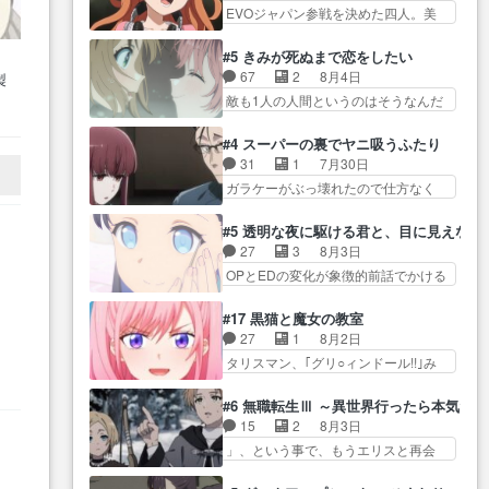
自分… プラネット・ウィズ展開
な… さて、だれが貧乏くじを引
EVOジャパン参戦を決めた四人。美
が絡む政治の話かつ色々な用
アツいな「騎士狩猟… 麦茶どこ
いたのかな玄田さ…
緒の母… この作品に唯一足りな
語… 第５話をprimevideoで視聴
ろかタイトル通り麦茶の出涸らし
いと思ってた(無くて… 見た目は
しまし… 前回同様『イノセン
#5 きみが死ぬまで恋をしたい
ぐ… 第５話をABEMAで視聴しま
気品溢れてるのに中身は…美緒マ
ス』を含む押井・神山版… 第５
67
2
8月4日
製
した。視聴に… 復讐に燃える吸
マ… テーマ：格ゲー大会に行く
話「EPISODEラストの母親の気持…
ニ
敵も1人の人間というのはそうなんだ
血鬼兄弟の弟ですいいキャラ…
には？感想は、美… 大会を前に
か
けど状… もう着れないからって
クリスタ皇女が“萌え”なのでこの娘が
格ゲー熱が高まる一方、百合の
どういう意味だろうな… ミミを
皇帝… ウサギ好きそうな王女殿
#4 スーパーの裏でヤニ吸うふたり
本… 東京で開催される格ゲー大
人間に戻して欲しいでも自分達が代
下がかわいい。幼馴… ついに始
31
1
7月30日
会に参加すること… Japanに向け
わ… ご視聴ありがとうございま
まった狩猟祭。エルナの活躍で上
ガラケーがぶっ壊れたので仕方なく
て外泊届にサインをもらっ… 長
した見るたびに切… 誰かと思っ
位…
スマホに… 佐々木さんとは同い
崎から大会のために東京へ!/でも観光
たらちゅー先輩か。しれっと相
年くらいに思ってたけど… やは
よ… 旅の支度全部やってくれる
#5 透明な夜に駆ける君と、目に見えない
方… 第５話感想：コ□した相手に
り出オチ感が否めず、エピソードの
先輩、なんだかん… 第５話をｄ
27
3
8月3日
も家族や…､戦… つらい回だ……
打率… 田山さんが佐々木さんに
アニメストアで視聴しました。視…
OPとEDの変化が象徴的前話でかける
つらすぎる……。エスタ先輩…
沼っていく…こんな… 佐々木さ
には… 小春の透明なモヤのかか
今週のシーナとミミも可愛かった2人
ん、腕フェチなんですね笑最近ま
った世界。どんな女… そうか、
の関係… 確かに相手にも家族や
#17 黒猫と魔女の教室
じ… 佐々木がガラケーからスマ
こんな風に見えてるのかぁ。かけ
大切な人はいるけど、… 白シャ
27
1
8月2日
ホに変えるって、… もうドラマ
る… 完全な両片思いになりまし
ツが作業着みたいなもんなんですか
タリスマン、｢グリ○ィンドール!!｣み
版孤独のグルメファンコンテン
たねぇ…OPとE… 余計な物は描
ね…
た… 最初の障害ゴーレムを全員
ツ… 「お腹冷えちゃわない？
かず白く靄がかった小春ちゃ
で力を合わせて倒… アリアはホ
佐々木さんの優しさ… 先行で見
#6 無職転生Ⅲ ～異世界行ったら本気だ
ん… 光も感じない完全な盲目な
ントスピカが大好きだよね。ツ
た時より2人のやり取りに癒しを
15
2
8月3日
んやね…おめかし… 母役に能登
ン… 一等級ポテンシャルのアリ
感… ABEMA版の7〜8話佐々木が
」、という事で、もうエリスと再会
さんって禁じ手使ってきたー！
アちゃん可愛くて… そういや、
実年齢以上…
か？っと… サラの再登場によっ
E… 今回は小春視点も描かれてい
アリアは能力は最上級のくせに、
てルーデウスの成長が確… 人間