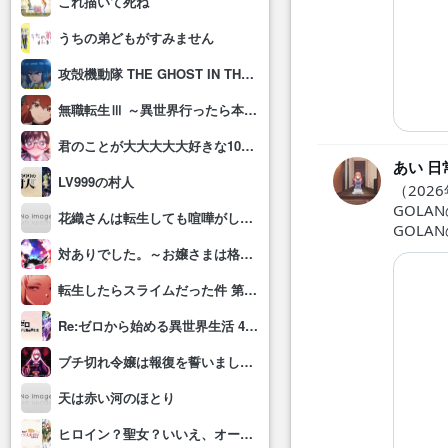
これ描いて死ね
うちの弟どもがすみません
攻殻機動隊 THE GHOST IN THE SHELL
無職転生Ⅲ ～異世界行ったら本気だす～
君のことが大大大大大好きな100人の彼女(第3期)
あい 日
LV999の村人
（2026
GOL
花織さんは転生しても喧嘩がしたい
GOL
対ありでした。～お嬢さまは格闘ゲームなんてしない～
転生したらスライムだった件 第4期
Re:ゼロから始める異世界生活 4th season
ブチ切れ令嬢は報復を誓いました。 ～魔導書の力で祖国を叩き潰します～
天は赤い河のほとり
ヒロイン？聖女？いいえ、オールワークスメイドです(誇)！