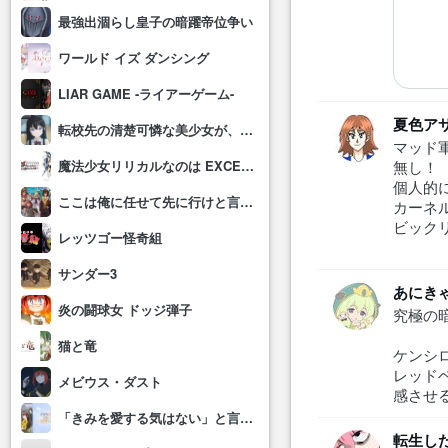
最強出涸らし皇子の暗躍帝位争い
ワールド イズ ダンシング
LIAR GAME -ライアーゲーム-
夏色ア
転校先の清楚可憐な美少女が、昔男子と思って一緒に遊んだ幼馴染だった件
マッド
魔法少女リリカルなのは EXCEEDS Gun Blaze Vengeance
無し！
個人的
ここは俺に任せて先に行けと言ってから10年がたったら伝説になっていた。
カーネ
ビック
レッツゴー怪奇組
サンダー3
あにき
炎の闘球女 ドッジ弾子
究極の
猫と竜
ケンシ
レッド
メビウス・ダスト
感させ
「きみを愛する気はない」と言った次期公爵様がなぜか溺愛してきます
転生し