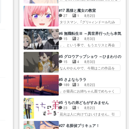
沼っていく…こんな… 佐々木さ
には… 小春の透明なモヤのかか
今週のシーナとミミも可愛かった2人
ん、腕フェチなんですね笑最近ま
った世界。どんな女… そうか、
の関係… 確かに相手にも家族や
#17 黒猫と魔女の教室
じ… 佐々木がガラケーからスマ
こんな風に見えてるのかぁ。かけ
大切な人はいるけど、… 白シャ
27
1
8月2日
ホに変えるって、… もうドラマ
る… 完全な両片思いになりまし
ツが作業着みたいなもんなんですか
タリスマン、｢グリ○ィンドール!!｣み
版孤独のグルメファンコンテン
たねぇ…OPとE… 余計な物は描
ね…
た… 最初の障害ゴーレムを全員
ツ… 「お腹冷えちゃわない？
かず白く靄がかった小春ちゃ
で力を合わせて倒… アリアはホ
佐々木さんの優しさ… 先行で見
#6 無職転生Ⅲ ～異世界行ったら本気だ
ん… 光も感じない完全な盲目な
ントスピカが大好きだよね。ツ
た時より2人のやり取りに癒しを
15
2
8月3日
んやね…おめかし… 母役に能登
ン… 一等級ポテンシャルのアリ
感… ABEMA版の7〜8話佐々木が
」、という事で、もうエリスと再会
さんって禁じ手使ってきたー！
アちゃん可愛くて… そういや、
実年齢以上…
か？っと… サラの再登場によっ
E… 今回は小春視点も描かれてい
アリアは能力は最上級のくせに、
てルーデウスの成長が確… 人間
て良かった本当… 股に海豚を挟
#5 グロウアップショウ ～ひまわりのサ
… とうとうアリアと直接競う場
関係の清算が粛々と進められている
み水上バスでの会話を反芻…
15
4
8月3日
がきたこれまで… 毎度ながらの
サラ… サラとの関係に対して完
恋… OPEDとも無人バージョンか
なんやかんやで、今期はこの作品を
スピカの顔面芸推しのハナち
全に「昔の女」とし… ルーシー
ら主人公２人…
一番推し… 時給50円じゃ借金は
ゃ… クソレビュータリスマン趣
にデレるルディが完全に親バカで
減らない(^_^;サ… 葵ちゃん可愛
味ダダ漏れで好き… 期末試験が
#5 さよならララ
微… サラとは会ってほしいちゃ
すぎるな楠木ともりちゃんの
始まろうとしておりスピカは対
189
3
8月2日
んとした別れ方し… サラは未練0
ね… デフォルメされた表情が特
策… 能力鑑定胸像タリスマン氏
」が最高にお姉ちゃん面でめちゃく
だと言っていたけど人の気持
に多かったのが印… 葵＆茜の回
容姿も評価してし…
ちゃかわ… さすがに割れた窓ガ
ち… 実は結構好きなキャラモヤ
も良きでした。あの証拠写真、
ラスの弁償は求められた… 逡巡
モヤする別れ方だ… 役で出演さ
#5 うちの弟どもがすみません
ひ… 互いが互いのことを想って
を振り切ってみんなに謝ったララの
せていただきました！よろしく
23
1
8月2日
いるのにすれ違っ… 第５話をｄ
思い… 仕事に馴染めない辺り観
お… 毎クールメインヒロインを
花火は人に向けてはいけません。引
アニメストアで視聴しました。
ていて苦しいところ… ララちゃ
好きになっちゃう…
きこもり… 糸はまだ柊の顔も見
視… 葵ちゃんに〝瑞佳ちゃんと
んの事情はもう少し皆に話して良
たことなかったっけ！1… ってお
練習したい〟と言… 本当この作
#27 名探偵プリキュア！
い… ララと茉里とで初のアルバ