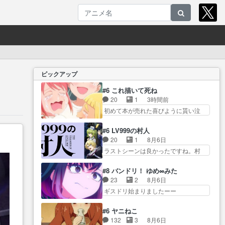
ピックアップ
#6 これ描いて死ね
20
1
3時間前
初めて本が売れた喜びように貰い泣
き。隣の… コミティア開幕前で
ひちしきり受ける^^先…
#6 LV999の村人
「SEDESUのコミPo!日記」
20
1
8月6日
#496… 情熱の結晶が受け入れら
ラストシーンは良かったですね。村
れる時。望外の喜び… てっしー
人が故に… 村人のレベル上げは
の過去が入るからより一層感動す
鬼モードフィンガーシリ… アリ
#8 バンドリ！ ゆめ∞みた
る… てっしーの過去が入るから
スと10年後に結婚の約束をした鏡ず
23
2
8月6日
より一層感動する… てっしーの
っ… カジノスタッフ募集するも
ギスドリ始まりましたーー
過去が入るからより一層感動す
集まらない更に追… 王命でクル
ー！！！！ユノ、… 都子さんが
る… てっしーの過去が入るから
ルの監視をすることになったデ
めっちゃ情緒不安定になってて
より一層感動する… てっしーの
#6 ヤニねこ
ビ… 最強の村人・鏡との出会い
怖… 超回復を見守っていかない
過去が入るからより一層感動す
132
3
8月6日
で少しは変わった… やはり何か