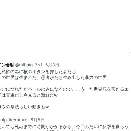
イン@豺
talbain_3rd
5月8日
利私欲の為に核のボタンを押した者たち
この世界は生まれた、愚者がたち生み出した暴力の世界
進むにつれただバトルのみになるので、こうした世界観を形作るエ
ドは貴重だし今見ると新鮮だw
ロウの拳法らしい動きもw
ulp_literature
5月8日
突いても死ぬまでに時間がかかるから、今回みたいに反撃を食らう