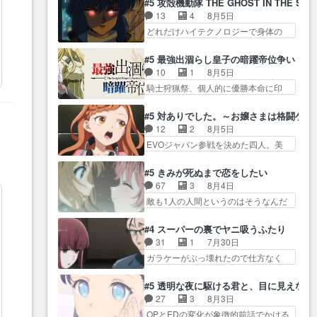
な… ねぇ猫耳ガール、敵の根城
#5 攻殻機動隊 THE GHOST IN THE SHE
り… 先生としてのベリルが好き
ーアの唯一の手駒が強すぎる笑あ
に乗り込む事を同… 世もや替え
13
4
8月5日
だけど、今回みた… 4人だけでサ
お… 私にとって完全にご褒美回
が利くと復活Pとは？！もう来週…
どれだけハイテクノロジーで身体の
ーベルボアを狩りに行く。野
ゼー様の葉巻シー… やはりター
価値がフ… ジャミングも伏線に
営… ・実家周辺でサーベルボア
ニャが後方指揮だと展開に迫力
なるかと思った回想シー… フチ
が暴れてると聞い… ちょっと年
#5 最強出涸らし皇子の暗躍帝位争い
が… “貧乏籤百連無料ガチャ”100
コマだいぶ理性持ち始めた。この世
齢の事を言いすぎとゆーか言い
10
1
8月5日
連でも1回… 2期入ってから地味
界の… 原作読んだのもう何年も
訳… ベリルの母もやはり只者じ
騎士狩猟祭、個人的に優勝本命に印
だよね。ただでさえ幼女… 「餌
前なのに、覚えてる… コイルの
ゃなかったかベリ…
を付けた… 細かい設定を考える
になってもらわねばならぬ」って言
汚職を突き止めるべくバトーの指
のが面倒な時は古代魔法… エル
葉に… ゼートゥーア左遷によっ
#5 対ありでした。～お嬢さまは格闘ゲ
導… やまとん1号はどこの部分で
ナがチートすぎる笑アルは最初から
て参謀本部の連携が… 緊張感あ
12
2
8月5日
使うのだろう？… 日本とロシア
自分… プラネット・ウィズ展開
る戦闘描写とギャグ今週の『有能
EVOジャパン参戦を決めた四人。美
が絡む政治の話かつ色々な用
アツいな「騎士狩猟… 麦茶どこ
な…
緒の母… この作品に唯一足りな
語… 第５話をprimevideoで視聴
ろかタイトル通り麦茶の出涸らし
いと思ってた(無くて… 見た目は
しまし… 前回同様『イノセン
#5 きみが死ぬまで恋をしたい
ぐ… 第５話をABEMAで視聴しま
気品溢れてるのに中身は…美緒マ
ス』を含む押井・神山版… 第５
67
3
8月4日
した。視聴に… 復讐に燃える吸
マ… テーマ：格ゲー大会に行く
話「EPISODEラストの母親の気持…
敵も1人の人間というのはそうなんだ
血鬼兄弟の弟ですいいキャラ…
には？感想は、美… 大会を前に
けど状… もう着れないからって
クリスタ皇女が“萌え”なのでこの娘が
格ゲー熱が高まる一方、百合の
どういう意味だろうな… ミミを
皇帝… ウサギ好きそうな王女殿
#4 スーパーの裏でヤニ吸うふたり
本… 東京で開催される格ゲー大
人間に戻して欲しいでも自分達が代
下がかわいい。幼馴… ついに始
31
1
7月30日
会に参加すること… Japanに向け
わ… ご視聴ありがとうございま
まった狩猟祭。エルナの活躍で上
ガラケーがぶっ壊れたので仕方なく
て外泊届にサインをもらっ… 長
した見るたびに切… 誰かと思っ
位…
スマホに… 佐々木さんとは同い
崎から大会のために東京へ!/でも観光
たらちゅー先輩か。しれっと相
年くらいに思ってたけど… やは
よ… 旅の支度全部やってくれる
#5 透明な夜に駆ける君と、目に見えない
方… 第５話感想：コ□した相手に
り出オチ感が否めず、エピソードの
先輩、なんだかん… 第５話をｄ
27
3
8月3日
も家族や…､戦… つらい回だ……
打率… 田山さんが佐々木さんに
アニメストアで視聴しました。視…
OPとEDの変化が象徴的前話でかける
つらすぎる……。エスタ先輩…