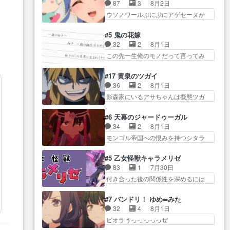
名前を見たんだけどあの中村大樹さ
品は「キャラ」を活かすのがう
87
3
8月2日
イト。七転八倒し… 労働するプ
ん… 糸ちゃんカッケー、色んな
ま… みずかちゃんの介入で双子
ウソノワールぷにぷにアゲセーヌか
リンセスえらい。プリンセスの
意味でwゲームが… 姉から性的興
の仲にヒビが………
わよ!!… 順当にマコトジュエルの
精… アンデケン行ってケーキ食
奮覚えてないよね？なんて言
争奪戦をやったと。… 記憶を取
べて、帰りにカメ… ララが働く
#5 鬼の花嫁
わ… テーマ：引きこもりの理由
り戻し正式に探偵事務所で働き始
事でのてんやわんや。働いて大
32
2
8月1日
感想は、久しぶり… 元ゲーマー
め… ポワロ、元ネタを解説して
変… 地道に働き人と関わる日々
この先一生俺のモノだって言ってみ
なので、はちゃめちゃ楽しく作
原作に誘導するの… くれあさん
の中に愛を見いだ…
たい笑他… 1歳からの誕生日プレ
業… 糸ちゃんと源くんの距離感
の探偵としての初事件にしてち
ゼント………とは思っ… 玲夜さ
おかしいね(*´… 糸と源ははよ好
#17 黄泉のツガイ
ょ… ・急にクイズ番組が始まっ
ん柚子に18年分の誕生日プレゼン
きおうとると言わんかい！引…
36
2
8月1日
たw・妖精ウソノ… るるかの助手
ト… 柚子は鬼龍院家から初めて
ショウくんと対等に話すためにゲー
影森家にいるアサちゃんは擬態ツガ
だった？今回が初めての探偵
学校に通う事にな… プレゼント
ムをする…
イだった… アサが置かれた立場
活… 探偵じゃなかったの！？ク
攻撃ヤバすぎるwwwヴァイオ
や気持ちを汲んで熱くな… 屋敷
レアさん探偵すぎ… 突然のポア
#6 天幕のジャードゥーガル
レ… 玲夜さまサプライズの、こ
にアサはいなかった逆にガブちゃん
ロクイズは草なんよ。んで、あ
34
2
8月1日
れまでの柚子ちゃ… 玲夜から柚
はい… 影森の当主が際限なくツ
ん… 今回からついにくれあが探
モンゴル帝国への恨みを持つシタラ
子へ17年分の誕生日&を未来に…
ガイを増やせるのに… 今回はも
偵事務所の仲間に…
を信じた… 回想が淡々と語られ
「​​13歳の柚子ちゃんへ…もう中学生
うガブちゃんさんの悲鳴にも似た
るのだけどいつの間にか… オゴ
な… 梅原の人が18歳になるまで
#5 乙女怪獣キャラメリゼ
怒… ユルと戦った時から伏線が
タイの妃になってもその心は晴れ
の誕生プレゼン… なよなよした
83
1
7月30日
張られていたのが… しかしアサ
ず、モ… ドレゲネの過去、宝石
男（cv石田彰）梅ちゃんがた…
付き合った後の関係性を深めるには
は、兄様に会いたいbotだと思…
だった彼女が人になり… ドレゲ
ヒロイン… 来夢ちゃんがキング
ツガイには優しい筈のガブちゃん、
ネの過去、、辛かった、、あのジャ
コングなのいい味付けだ… ずっ
アキオの… 色々とひっかけがあ
#7 バンドリ！ ゆめ∞みた
タ… 年上旦那が良い人でも、女
とメスってて何この可愛い生物。ク
って、最終的に嫌な終わ… ゴン
32
4
8月1日
は宝石でただ笑っ… ダイルの儀
ラス… 付き合い始めたら始めた
ゾウが従える大量のツガイに何事か
ビオラうっっっっっぜ
式の神々しさたるや。一気に空
でまた違った悩みが… と一歩ず
と思…
ぇ！！！！！！！！後… あられ
気… ドレネゲの辛い過去には同