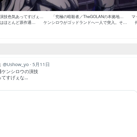
演技色気あってすげぇ… 「究極の暗殺者／TheGOLANの本拠地… マ
戦はほとんど原作通… ケンシロウがゴッドランドへ一人で突入。そ… 
丁寧に見せてくれて嬉… あんな目に遭ったのにまだ戦う気力あるだけ… カ
派の使い手だったの… ケンシロウがマッドサージを倒しましたが、…
ァイターズ』のハイデル… 己の私利私欲の為に核のボタンを押した者た…
ょ
Ushow_yo
5月11日
輔ケンシロウの演技
ってすげぇな…