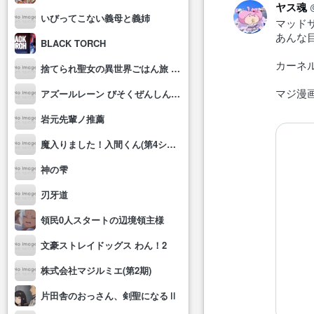
ヤス魂
いびってこない義母と義姉
マッド
あんな
BLACK TORCH
カーネ
捨てられ聖女の異世界ごはん旅 隠れスキルでキャンピングカーを召喚しました
マジ漫
アズールレーン びそくぜんしんっ！にっ!!
岩元先輩ノ推薦
魔入りました！入間くん(第4シリーズ)
神の雫
刃牙道
領民0人スタートの辺境領主様
文豪ストレイドッグス わん！2
株式会社マジルミエ(第2期)
片田舎のおっさん、剣聖になるⅡ