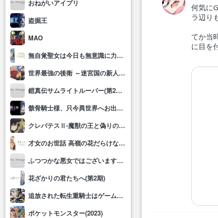
おねがいアイプリ
何気に
ラ辺り
盗掘王
てか当
MAO
に目を
無自覚聖女は今日も無意識に力を垂れ流す
世界最強の後衛 ～迷宮国の新人探索者～
鎧真伝サムライトルーパー(第2クール)
骸骨騎士様、只今異世界へお出掛け中Ⅱ
クレバテスⅡ-魔獣の王と偽りの勇者伝承-
才女のお世話 高嶺の花だらけな名門校で、学院一のお嬢様(生活能力皆無)を陰ながらお世話することになりました
ふつつかな悪女ではございますが～雛宮蝶鼠とりかえ伝～
花ざかりの君たちへ(第2期)
追放された転生重騎士はゲーム知識で無双する
ポケットモンスター(2023)