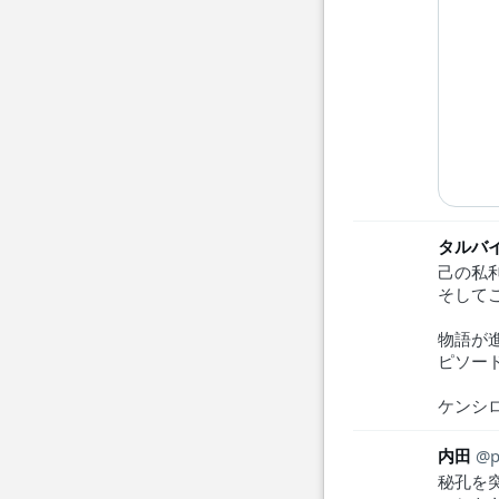
タルバ
己の私
そして
物語が
ピソー
ケンシ
内田
p
秘孔を