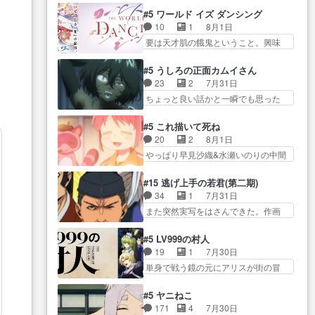
つ踏み出す黒絵ちゃん微笑ま新汰
ちゃん、僕っ子になってから取り戻
情の言葉しか…シ… 奥様に悲し
#5 ワールド イズ ダンシング
の… ツインテールが可愛いお茶
し… ビオラが悪魔すぎて気分が
い過去…萌え袖が可愛いね、と
10
1
8月1日
目な妹ちゃんです… しかも過去
悪くなってきたこ… 声優まとめ
思… ドレゲネとシタラ、2人だけ
要は天才肌の餓鬼ということ。興味
も重いんかいかつては自分に自
ました(７話まで)仲町あられ/… ビ
の同盟が結成さ…
を惹かれ… 父の観阿弥と袂を分
信… リップを塗ってらっしゃる
オラの策略がバッチリ嵌って最高
かった？鬼夜叉が田楽の… 猿楽
からかしらお顔が… 黒絵「怪獣
#5 うしろの正面カムイさん
wwwこ… 自信あれば評価なんて
の鬼夜叉と田楽の増次郎。小さない
に憧れるのはいいけど自分自身
23
2
7月31日
気にしないし、充実し… ・バー
ざこ… 着眼点は良くとも、先鋭
が… 素の自分はどちらなのかは
ちょっと良い話かと一瞬でも思った
チャルだけど、みゅーたいぷ初ライ
的すぎるのか。芸能… 鬼夜叉は
まだ不明だが見せ…
私が間違… ろくろ首さんも油舐
ブ… OPこんなんだっけ？と思っ
石也と共に観世座をあとにし、三
めてなかった？白雪碧さ… 今日
たら歌唱シーン… の、らいぶシ
#5 これ描いて死ね
条… 観世座を離れ、三条坊門御
も1日お疲れ様でした～───昨晩～
ーン＿!!­­--­­--­… それだけでええや
20
2
8月1日
所で日々を送る鬼… 「お前(鬼夜
今… 幼女に拾われたお市ちゃん
ん！！しかし、ビオラが仕…
やっぱり早見沙織&水瀬いのりの中間
叉)が凄いのではなく客が凄い…
の恩返し。化け猫… 役にて出演
層は上… あれ光って漫研入るこ
田楽と猿楽の獅子舞勝負。鬼夜叉は
させていただきました。ジョア
とになってたんだっけ… 登場人
猫の動き… 登場人物の我が強
#15 逃げ上手の若君(第二期)
ン… トイ・ストーリーみたいな
物が増えてわいわいしたところが好
い。新しい獅子舞に拘って… 第
34
1
7月31日
始まり。流石に除… 猫相手にな
き… 初コミティアで２０冊刷り
５話をprimevideoで視聴しまし…
また突然実写をはさんできた。作画
んでそんなに…と思ったらそう
は妥当だよね。俺… 藤森さんの
リソース… やるべきことが逃げ
い… いつもと違って少し良い話
ママ向けの漫画で、また涙腺
る事と分かると水を得た… 30歳
化け猫は油が好物… 今回はあか
#5 LV999の村人
が⋯… 〜漫画に「想い」をこめ
まで童貞だと魔法使いになれるとい
やし1体のみで15分。金持ちの…
19
1
7月30日
よう｣娘に漫画であ… 何回この作
う… こっちの諏訪の三大将もま
今更だけど霊が性行為で祓えること
単身で戦う鏡の元にアリスが街の冒
品に泣かされるのだろう。光が
たクセが強いw色… 頼重が完全に
は何とな…
険者率い… 鏡浩二はゲーム世界
藤… ホテル泊まってコミティア
ブレーンだよね毎回敵キャラ
に飲み込まれた転生者と… みん
っていいなあ。同… コミティア
#5 ヤニねこ
が… 弧次郎「欲を我慢して強く
なががんばってくれたアリスの父ち
参加のしおりを徹夜で作る先生
171
4
7月30日
なれるなら大飯食… 変化球な演