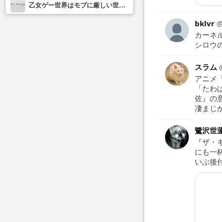
乙女ゲー世界はモブに厳しい世界です2
bklvr
カーネ
シロウ
スラム
アニメ
「たわば
佐』の
凄まじ
鷺沢世
『ザ・
にも一
いぶ後