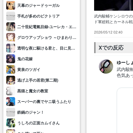
天幕のジャードゥーガル
武内駿輔ケンシロウの
手札が多めのビクトリア
ド軍総戦とカーネル
二十世紀電氣目録-ユーレカ・エヴリカ-
気にGOLAN編を
2026/05/12 02:40
ネルは南斗聖拳の一
グロウアップショウ ～ひまわりのサーカス団～
『ザ・キングオブフ
Xでの反応
透明な夜に駆ける君と、目に見えない恋をした。
鬼の花嫁
ゆーし
武内駿
黄泉のツガイ
色気あ
逃げ上手の若君(第二期)
黒猫と魔女の教室
スーパーの裏でヤニ吸うふたり
鉄鍋のジャン！
うしろの正面カムイさん