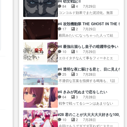
勉強会！美緒ちゃ… 受験勉強と
#4 幼女戦記Ⅱ
確… 父親から手紙が来た。サー
やらあの女優さんが春希のお母さん
戦闘の2択なら戦闘を選ぶ娘w
84
4
7月29日
ベルボアの退治の… ここでヘン
のよ… 春希ちゃん姫ちゃんに野
美… 勉強嫌いでバトルを選ぶっ
コンコルド効果でまた泥沼化。無茶
ブリッツくんが同行するのが変
菜の子も凄え可愛い… 隼人くん
て、ひぐらしの沙…
振りに奇… ルーデルドルフ中将
で… ・ベリル、実家に帰ること
のスマホを買いに行ってたけど完
自らが行う煙草と葉巻は… ブロ
に・ベリルはミュ… おっさんの
#4 攻殻機動隊 THE GHOST IN THE SHE
全… 第４話をU-NEXTで視聴しま
グを更新しました!!宜しければ、是
親となるとお爺ちゃんだよね孫
17
2
7月29日
した。視聴… スマホを買うた
非… 計画通りにはいかないね笑
扱… ・ベリル、実家に帰ること
殿田みたいになっちゃった人って結
め、都心で待ち合わせをした…
やり遂げた(ほぼ… 今回もターニ
に・ベリルはミュ…
構会社に… バトーがカッコいい
OP曲きっかけで見始めてたけどなん
ャに不都合なことがあったり
と思ってたら、トグサが… あの
だかん… いきなりシリアス展開
#4 最強出涸らし皇子の暗躍帝位争い
し… 白髪の男性が語った家族を
見た目もうただのロボでしかないん
ぶち込んでくるじゃん… 春希の
10
1
7月29日
失った喪無感が、… 連邦に対し
だよ… 俺らの汗拭きそりゃいや
家庭事情は複雑。食事とか隼人が親
エロイタチなんて事をフィーネとエ
て有利な講話条件を引き出すた
だろwwバトー＆ト… イノセンス
身…
リーにア… アルも気付かなかっ
め… コンコルド効果に油を注ぐ
の元となった回だけど、ガイノ
た事を…フィーネは自分… モン
ターニャの勝利軍… 犠牲を払っ
#4 透明な夜に駆ける君と、目に見えない
イ… アダム・リンクやジェイム
スターを呼ぶ笛？黒幕は狩猟祭とは
ても良いならお前たちが前線へ
25
3
7月28日
スン(教授)型サ… アンドロイドも
関係… 平凡な少女に見える眼鏡w
行… 戦闘がアッサリし過ぎじゃ
不適切な言葉を指摘する鳴海も、1話
おっさんの汗を拭くのは嫌や…
眼鏡属性は持ち合… 神アニメ、
ない？戦争がメイ…
では冬… かけると鳴海のやり取
押井守監督のイノセンスの土台にな
ケテーイ！「騎士狩猟祭、前夜
り微笑ましいw良い奴… どう接し
ったエピ… コミカルなのにも慣
#4 きみが死ぬまで恋をしたい
の… フィーネがアルノルトに活
ていいのかわからず戸惑うかける
れてきました。１話でし… ロボ
64
3
7月28日
躍してもらいたが… 第４話を
も… 盲目だと相手の表情も分か
ットの反乱は今となっては良くある
戦争で戦ってるシーンはあまりない
ABEMAで視聴しました。視聴
らないからどう思… 今期のバッ
話し…
とはいえ… 前回までにあまり見
に… 第４話、アルとフィーネの
クナンバーみたいなOPアニメ。
れなかったようなシーナ… ミミ
２度目のデート出… マジできな
#28 君のことが大大大大大好きな100人の
… 初デートで冬月を笑わせよう
の存在で揺らぐ14クラス約束された
臭いぞ帝位争い。姉からの刺客
10
2
7月28日
とする姿も冬月… 特に大きな事
死… ミミの秘密をあっさり受け
を… ふぃーねと町の様子を見に
今回はもうグダグダ言わずにステー
件やイベントが起きるでもな