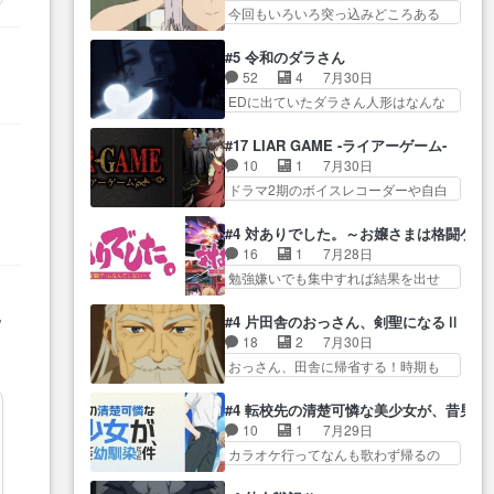
ゃん… 成長限界が999である村人
(… お母さん、娘にあんな漫画描
今回もいろいろ突っ込みどころある
出も交えながらの状況説明が本
と定めた上位存… 大規模バトル
かれたら泣いち…
回だった… ヤクのクワガタ取り
当… LOで参加させていただきま
シーンなのに会話してばっか
の話が尋常じゃない雰囲… 妹子
した！最終的に… この高らかな
#5 令和のダラさん
り… やっぱり勇者より強かった
ちゃんの恋愛話をしたり、タバコを
DT宣言、合田一人に通じるも…
52
4
7月30日
か笑統率力LV9… 普通の人間の親
生産… ここうっすら思ったこと
この作品は近年稀に見るおっさんキ
EDに出ていたダラさん人形はなんな
子やーん総務課長と娘の女子…
ズバリ言ってくれて… おかし
ャラの充…
んだと… 『ダラさんと呼ぶ者が
これがこの世界の仕組みか‥Lv200帯
い、さわやかだ 世話好きの陰に支
生まれた日』をダラさ… 陰惨な
の… そのために役割を超越する
#17 LIAR GAME -ライアーゲーム-
配… ヤクねこのクワガタ取りの
過去がきっちり現代に継承されてい
者の出現させるた… アリスのお
10
1
7月30日
話見て切なくなっ… 普段は選別
る… ダラさんと姉弟の母との出
陰で他の勇者達も共闘してくれ魔…
ドラマ2期のボイスレコーダーや自白
された4～600レスを2,30… 隠し
会いの話やはりダ… ダラさんの
ゲーム… ヨコヤは人間の弱い所
方が密売人のそれww唐突な作画力の
過去話も佳境…げに恐ろしいは
をつくのが抜群に上手… 昼の国
正… なんか今日はかなり一瞬で
#4 対ありでした。～お嬢さまは格闘ゲ
人… 第５話感想：２人の過剰な
の奴らも馬鹿が多いが、夜の国も同
終わっちまったっ… 先週と比べ
16
1
7月28日
貢ぎ物?の礼とし… 第５話感想：
じ… ご視聴ありがとうございま
てまだまともに見えた。4話は過…
勉強嫌いでも集中すれば結果を出せ
姉のお誕生会にダラさんを招
した来週もよろし… 握った◯治
る美緒が… 毎晩スト６対戦を楽
待… 部分的に時系列が4話と入れ
郎（中の人的に）仲間であるプ
他
しむ４人。だが、期末試… どん
替わってるのね… こんなデカイ
#4 片田舎のおっさん、剣聖になるⅡ
レ… ヨコヤの頭の回転の速さと
なゲームも相手が強すぎるとやる気
のどうやって運ぶんだよ！？
18
2
7月30日
人間の心理を利用… 夜の国のヨ
無く… テーマ：テスト勉強と大
姉… ダラさん、人型形態にもな
おっさん、田舎に帰省する！時期も
コヤ支配がますますひどく……。
会感想は、美緒がテ… すげーー
れるんか!?w髪…
時期だし… じいさん、ベリル、
… ヨコヤは飴と鞭で夜の国の独
ーーーーーーー良い……。女性声
副団長、年長者が強い順… 底知
裁支配を強化、… やはりヨコヤ
#4 転校先の清楚可憐な美少女が、昔男
優… 深夜の格ゲー対戦よりテス
れない爺さんには夢が詰まってると
いいですね。昼の国が勝てる
10
1
7月29日
トの方がよっぽど… 真剣に授業
思う… クルニ、ヘンブリッツ、
流… 役で出演いたしました。次
カラオケ行ってなんも歌わず帰るの
を受けて、夜は珠樹の部屋で格
ミュイと一緒におっ… 帰省、お
回も緊張が止まり…
かよハン… 春希ちゃんの私服、
ゲ… 来たる定期テストに向けて
供ヒロインはクルニ。順番的には
めっちゃ可愛いぞ！！！… どう