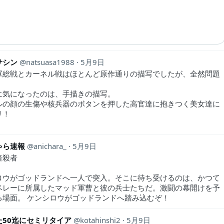
サシン
natsuasa1988
5月9日
軍総戦とカーネル戦はほとんど原作通りの描写でしたが、全然問題
に気になったのは、手描きの描写。
ルの顔の生傷や核兵器のボタンを押した高官達に抱きつく美女達に
リ！
ゃら速報
anichara_
5月9日
暗殺者
ロウがゴッドランドへ一人で突入。そこに待ち受けるのは、かつて
ベレーに所属したマッド軍曹と彼の兵士たちだ。激闘の幕開けを予
る場面。 ケンシロウがゴッドランドへ踏み込むぞ！
た50迄にセミリタイア
kotahinshi2
5月9日