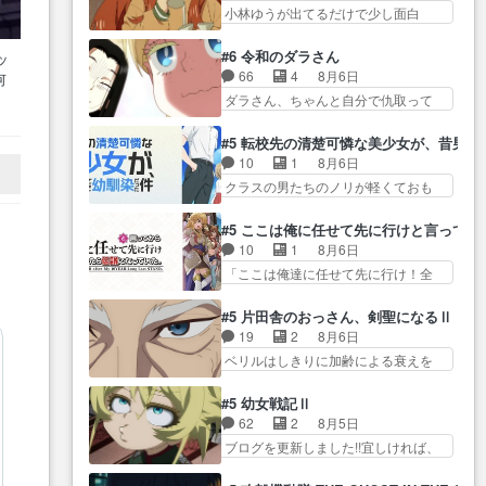
と、ですね！！み… 開幕聞き取
る… いよいよコミティアだね。
小林ゆうが出てるだけで少し面白
悲しい過去がありそうな。鏡の
りスタッフに定治いなかった？
今回も無事泣かさ…
い。なお内… 達郎が獣人に
も… パルナの魔族への恨みは根
ま… ののちゃんのお手当てはお
◯◯◯される強制百合を期待
深そうやね姫を舐… 新キャラが
#6 令和のダラさん
ッ
節介だったりする… ビオラの立
し… ヒグマドンってなんな
登場早々変態扱いされてる件。
66
4
8月6日
何
ち回り害悪すぎるお近づきの印
ん！？人見知りっぽい… なんな
タ… まだまだお元気そうなお声
ー
ダラさん、ちゃんと自分で仇取って
が… ・律っちゃん明るくなった
ら下ネタ0じゃなかったかこんな回
で……不意打ち過…
たんだね… ワイが必死でケロロ
ね♪・メンバーの… 一難去ってま
が… 他のエピソードに対してマ
じゃないのよケロロじゃ… ロボ
た一難、律がビオラの呪縛か
#5 転校先の清楚可憐な美少女が、昔男
イルドな回だった… 今回はだい
ットに憧れてビーム撃ちたいと…そ
ら… 「私はあなたが嫌いなんで
10
1
8月6日
ぶある程度抑えてる？w感じな
うい… 余りにも凄惨なダラさん
す」「バンドやめ… 何が起きて
クラスの男たちのノリが軽くておも
気… アルねこ、そうはならんや
の過去ダラさんの６… 過去編は
いるのか！？次週、みゅーたいぷ…
ろい春希… 沙紀は隼人への片思
ろ映画のワンシー… さっきまで
これで一区切りかなギャグも面白
いを拗らせているタイプ… みな
生きていたゴキブリ死んでる
#5 ここは俺に任せて先に行けと言ってか
い… ガンガガン♪薫がなんかしっ
もちゃんが透けブラしててびっくり
GP… アルねこ危険ですよね。健
10
1
8月6日
かり歌ってロマ… 姉巫女の誤
して… レベルのキャラが登場。
康的な面で··江… 酔い潰れ行き着
「ここは俺達に任せて先に行け！全
算、クソみたいな嫉妬の末路よ。
相変わらず顔や体の… 隼人が春
いた江ノ島で、朝日を眺めな…
員いい奴… 過去、あとを託した
… 私、そんなに日頃からガンガ
希の級友を巻き込んだイジりに動
ロックが今、2人にあと… 木下鈴
ン言うてないで… このアニメは
#5 片田舎のおっさん、剣聖になるⅡ
じ… 第５話をU-NEXTで視聴しま
奈（@0suzuna0）が【マリー…
どこに行くのだろう、面白す
19
2
8月6日
した。視聴… ラブコメで天然ジ
村ごと乗っ取られてたら流石に気付
ぎ… 姉のした事はただ単に一族
ベリルはしきりに加齢による衰えを
ゴロというかナチュラルヒ… み
かないか… 《漫画版少し読んだ
を絶滅させただけ…
口にする… 重ねた歳のせいにし
なもと仲良く話す隼人を見てなぜか
ことある》エリックとゴ… ロッ
ていた限界を超えて命の… いい
不安に… 無理なダイエットは禁
#5 幼女戦記Ⅱ
クは敵に容赦無くブスっといくから
んじゃないですか。魔物の群を発見
物だけど、なかなか結… 「これ
62
2
8月5日
気持… 勇者パーティー再結成し
した… アマプラにて視聴終わ
からもお手入れ、がんばりゅ」あり
ブログを更新しました!!宜しければ、
て先にいけで激アツ… 爆縮、幻
り！サーベルボア討伐… を言い
が…
是非… 少しでもマシな負け方を
覚、主人公結構エグいことするよ
訳にしたくないものですねwボア狩
選んだゼートゥーア… ゼートゥ