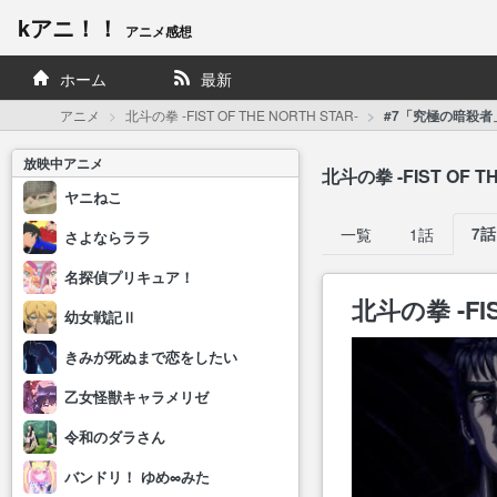
kアニ！！
アニメ感想
ホーム
最新
アニメ
北斗の拳 -FIST OF THE NORTH STAR-
#7「究極の暗殺者
放映中アニメ
北斗の拳 -FIST OF TH
ヤニねこ
一覧
1話
7話
さよならララ
名探偵プリキュア！
北斗の拳 -FIS
幼女戦記Ⅱ
きみが死ぬまで恋をしたい
乙女怪獣キャラメリゼ
令和のダラさん
バンドリ！ ゆめ∞みた