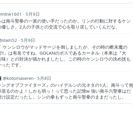
mtnk1601
5月9日
ルは南斗聖拳の一派の使い手だったのか。リンの行動に対するケン
の優しさ。2人の子供との交流で心を取り戻していくんだな。
slam52
5月9日
「 ケンシロウがマッドサージを倒しましたが、その時の断末魔の
!!」は有名ですね。GOLANのボスであるカーネル（本来は『大
意味）との対決が描かれましたし、この時のケンシロウの決め技も
かったです。
蓮
kotomaseren
5月8日
キングオブファイターズ』のハイデルンの元ネタの1人。南斗って
杯居るのかよ！しかも弱っ！って思った記憶w 強い南斗六聖拳はだ
付け設定だったし。シンの拳もずっと南斗聖拳のままだったし。