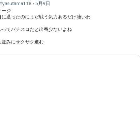
yasutama118
5月9日
サージ
目に遭ったのにまだ戦う気力あるだけ凄いわ
ルってパチスロだと出番少ないよね
画並みにサクサク進む