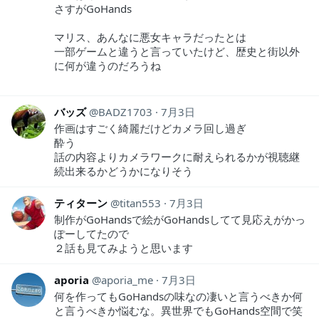
さすがGoHands
マリス、あんなに悪女キャラだったとは
一部ゲームと違うと言っていたけど、歴史と街以外
に何が違うのだろうね
バッズ
BADZ1703
7月3日
作画はすごく綺麗だけどカメラ回し過ぎ
酔う
話の内容よりカメラワークに耐えられるかが視聴継
続出来るかどうかになりそう
ティターン
titan553
7月3日
制作がGoHandsで絵がGoHandsしてて見応えがかっ
ぽーしてたので
２話も見てみようと思います
aporia
aporia_me
7月3日
何を作ってもGoHandsの味なの凄いと言うべきか何
と言うべきか悩むな。異世界でもGoHands空間で笑