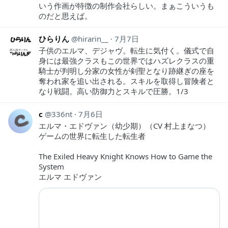
いう作画が特徴の制作会社らしい。まぁこういうも
のだと思えば。
ひらりん
hirarin__
7月7日
子供のエルマ、デジャヴ。転生に気付く。儀式で自
身には最強クラスもこの世界ではハズレクラスの重
騎士が判明し分家の女性が剣聖となり跡継ぎの座を
奪われ家を追い出される。スキルを取得し冒険者と
なり戦闘。高い防御力とスキルで圧勝。1/3
c
336nt
7月6日
エルマ・エドヴァン（幼少期）（CV 村上まなつ）
ゲームの世界に転生した転生者
The Exiled Heavy Knight Knows How to Game the
System
エルマ エドヴァン