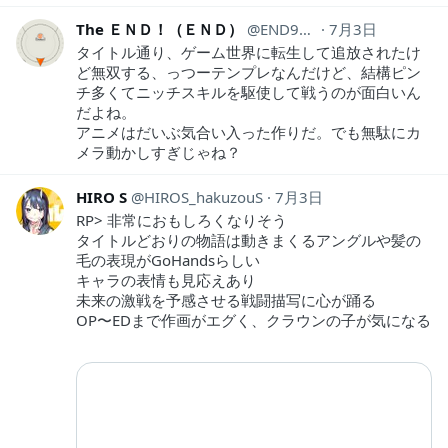
The ＥＮＤ！（ＥＮＤ）
END9999
7月3日
タイトル通り、ゲーム世界に転生して追放されたけ
ど無双する、っつーテンプレなんだけど、結構ピン
チ多くてニッチスキルを駆使して戦うのが面白いん
だよね。
アニメはだいぶ気合い入った作りだ。でも無駄にカ
メラ動かしすぎじゃね？
HIRO S
HIROS_hakuzouS
7月3日
RP> 非常におもしろくなりそう
タイトルどおりの物語は動きまくるアングルや髪の
毛の表現がGoHandsらしい
キャラの表情も見応えあり
未来の激戦を予感させる戦闘描写に心が踊る
OP〜EDまで作画がエグく、クラウンの子が気になる