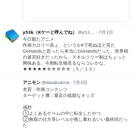
y53k（Kケーと呼んでね）
y53k_tw
7月3日
今日観たアニメ
作画カロリー高ぇ、というかKで死ぬほど見た
GoHandsと思ったら本当にGoHandsだった。世界樹
の迷宮好きだったから、スキルツリー制はちょっと
興味ある。今期転生物見るならコレかな。
★★★★★☆☆☆☆☆（５／１０）
アニモン
dasakukirai
7月3日
本質：作画コンテンツ
ターゲット層：最近の低能なキッズ
感想
①よくあるゲームの中に転生したやつ
②無双の仕方等レベルが推し量れるいい最終回だっ
た