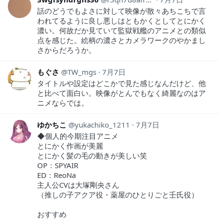
話のどうでもよさに対して映像が散々あちこちで言
われてるように良し悪しはともかくとしてとにかく
濃い。何故だか見ていて監獄戦艦のアニメとの類似
点を感じた。絵柄の濃さとカメラワークのやかまし
さからだろうか。
もぐさ
TW_mgs
7月7日
タイトルや設定はどこかで見た感じなんだけど、他
と比べて面白い。映像がとんでもなく綺麗なのはア
ニメならでは。
ゆかちこ
yukachiko_1211
7月7日
◆個人的今期注目アニメ
とにかく作画が美麗
とにかく髪の毛の動きが美しい笑
OP：SPYAIR
ED：ReoNa
主人公CVは大塚剛央さん
（推しの子アクア役・薬屋のひとりごと壬氏役）
おすすめ