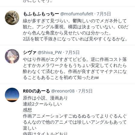
もふもふもっちー
mofumofufelt
7月5日
線が多すぎて見づらい。鬱陶しいのでメガネ外して
観た。アングル重視。構図は決まっていない。CGだ
から色んな角度から見せたいのは分かった。
2話を観て手抜きになっていれば見やすくなるかな。
シヴァ
Shiva_PW
7月5日
やはり作画がエグすぎてビビる。逆に作画コスト落
とすかカメラワークをもうちょい安定してくれたら
酔わなくて済むかも。作画が良すぎてマイナスにな
ることもあることを初めて知ったわw
REOのあーる
reonor08
7月5日
原作は小説、漫画あり
連続2クールらしい
感想
作画アニメーションすごぬるぬるってよりぐるんぐ
るんなので他のアニメでは珍しいアングルもあって
楽しい
内容はタイトルどおり