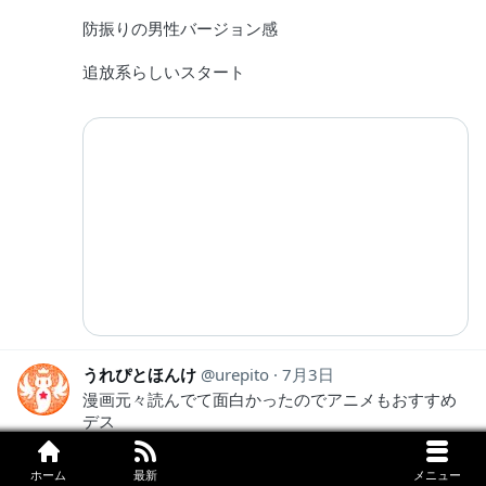
防振りの男性バージョン感
追放系らしいスタート
うれぴとほんけ
urepito
7月3日
漫画元々読んでて面白かったのでアニメもおすすめ
デス
元々の絵が独特なのとGoHandsさん制作なのも相ま
って絵作りがかなり独特デスでもルーチェが可愛か
ホーム
最新
メニュー
ったのでグッドデス