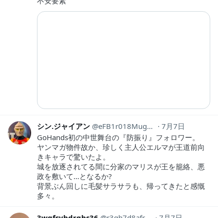
不安要素
シン.ジャイアン
eFB1r018Mugu301
7月7日
GoHands初の中世舞台の『防振り』フォロワー。
ヤンマガ物件故か、珍しく主人公エルマが王道前向
きキャラで驚いたよ。
城を放逐されてる間に分家のマリスが王を籠絡、悪
政を敷いて…となるか?
背景ぶん回しに毛髪サラサラも、帰ってきたと感慨
多々。
3wgfsyhdrghs36
r3qh7d8afrwis
7月7日