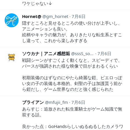
ワケじゃない↓
Hornet@
gm_hornet
7月6日
隠すところと見せるところの使い分けが上手いし、
アニメーションも良い。
絵柄やキャラの魅力が、ありきたりな転生系とすこ
し違って、これから楽しみすぎる
ソウカナ｜アニメ感想垢
sssS_souka_7
7月6日
戦闘シーンがすごくよく動くなと。スピーディで、
パースが強調された様な映像で目がまわるくらい
初期装備のはずなのにやたら綺麗な鎧、ピエロっぽ
い女の子の装備も本格的、剣聖の子は加護貰う前か
ら鎧だし、ゲーム世界なのだと強く感じられた
ブライアン
mfujii_fm
7月6日
あらすじ：追放された転生重騎士がゲーム知識で無
双する話。
良かった点：GoHandsらしいぬるぬるしたカメラワ