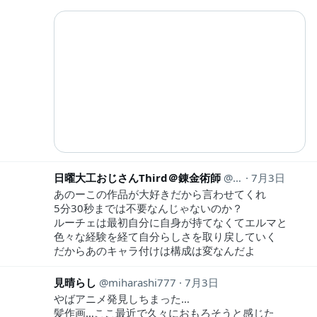
日曜大工おじさんThird＠錬金術師
Third02441812
7月3日
あのーこの作品が大好きだから言わせてくれ
5分30秒までは不要なんじゃないのか？
ルーチェは最初自分に自身が持てなくてエルマと
色々な経験を経て自分らしさを取り戻していく
だからあのキャラ付けは構成は変なんだよ
見晴らし
miharashi777
7月3日
やばアニメ発見しちまった…
髪作画…ここ最近で久々におもろそうと感じた