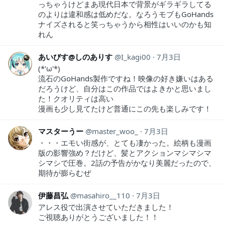
っちゃうけどまあ現代日本で背景がギラギラしてる
のよりは違和感は低めだな。なろうモブもGoHands
ナイズされると笑っちゃうから相性はいいのかも知
れん
あいびす@しのありす
I_kagi00
7月3日
(*'ω'*)
流石のGoHands製作ですね！映像の好き嫌いはある
だろうけど、自分はこの作品ではよきかと思いまし
た！クオリティは高い
漫画も少し見てたけど普通にこの先も楽しみです！
マスターうー
master_woo_
7月3日
・・・エモい街感が、とても凄かった。絵柄も漫画
版の影響強め？だけど、髪とアクションマシマシマ
シマシで圧巻。2話の予告がかなり美麗だったので、
期待が膨らむぜ
伊藤昌弘
masahiro__110
7月3日
アレス役で出演させていただきました！
ご視聴ありがとうございました！！