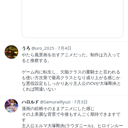
うろ
uro_2025
7月4日
やたら風景画を出すアニメだった。制作は力入って
ると推察する。
ゲーム内に転生し、欠陥クラスの重騎士と言われる
も使い方次第で最高クラスとなり成り上がる感じか
な悪役設定もしっかりあり主人公のCVが大塚剛央と
くれば間違いない
ハロルド
SamuraiRyuzi
7月3日
漫画の絵柄そのままアニメにした感じ
その上美麗な背景で今後もすんごく期待できますで
す
主人公エルマ大塚剛央(ラウダニール)、ヒロインルー