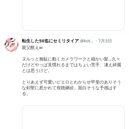
転生した50迄にセミリタイア
kotahinshi2
7月3日
親父酷えw
ヌルッと無駄に動くカメラワークと細かい髪…久々
だけどやっぱ見慣れるまではちょい苦手、凄え綺麗
とは思うけど。
とりあえず可愛いピエロとわからせ甲斐のありそう
な剣聖に惹かれて視聴継続。面白そうな予感はす
る。