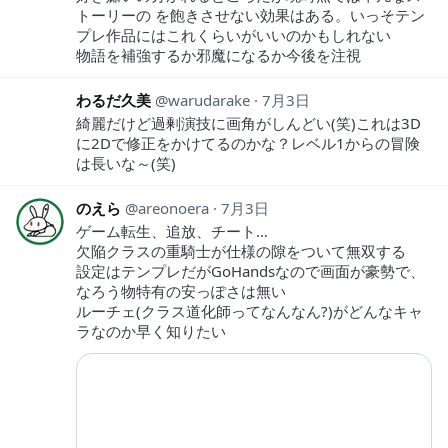
トーリーの を飽きさせない効果はある。いっそテン
プレ作品にはこれくらいがいいのかもしれない
物語を補強するか邪魔になるか今後を注視
わるだ久美
warudarake
7月3日
綺麗だけど過剰演技に画角がしんどい(笑)これは3D
に2Dで修正をかけてるのかな？レベル1からの冒険
は長いな～(笑)
のえら
areonoera
7月3日
ゲーム転生、追放、チート…
欠陥クラスの重騎士が仕様の隙をついて無双する
設定はテンプレだがGoHandsなので画面が豪勢で、
なろう物特有の安っぽさは無い
ルーチェ(クラス道化師ってなんなん?)がどんなキャ
ラなのか早く知りたい