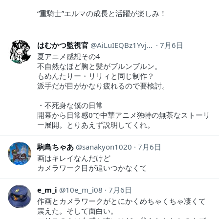
“重騎士”エルマの成長と活躍が楽しみ！
はむかつ監視官
AiLuIEQBz1Yvj0D
7月6日
夏アニメ感想その4
不自然なほど胸と髪がブルンブルン。
もめんたりー・リリィと同じ制作？
派手だが目がかなり疲れるので要検討。
・不死身な僕の日常
開幕から日常感0で中華アニメ独特の無茶なストーリ
ー展開。とりあえず説明してくれ。
駒鳥ちゃあ
sanakyon1020
7月6日
画はキレイなんだけど
カメラワーク目が追いつかなくて
e_m_i
10e_m_i08
7月6日
作画とカメラワークがとにかくめちゃくちゃ凄くて
震えた。そして面白い。