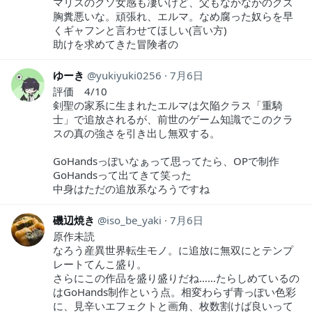
マリスのクソ女感も凄いけど、父もなかなかのクズ
胸糞悪いな。頑張れ、エルマ。なめ腐った奴らを早
くギャフンと言わせてほしい(言い方)
助けを求めてきた冒険者の
ゆーき
yukiyuki0256
7月6日
評価 4/10
剣聖の家系に生まれたエルマは欠陥クラス「重騎
士」で追放されるが、前世のゲーム知識でこのクラ
スの真の強さを引き出し無双する。
GoHandsっぽいなぁって思ってたら、OPで制作
GoHandsって出てきて笑った
中身はただの追放系なろうですね
磯辺焼き
iso_be_yaki
7月6日
原作未読
なろう産異世界転生モノ。に追放に無双にとテンプ
レートてんこ盛り。
さらにこの作品を盛り盛りだね……たらしめているの
はGoHands制作という点。相変わらず青っぽい色彩
に、見辛いエフェクトと画角、枚数割けば良いって