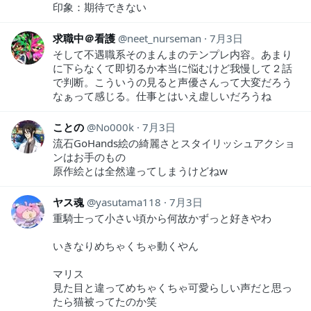
印象：期待できない
求職中＠看護
neet_nurseman
7月3日
そして不遇職系そのまんまのテンプレ内容。あまり
に下らなくて即切るか本当に悩むけど我慢して２話
で判断。こういうの見ると声優さんって大変だろう
なぁって感じる。仕事とはいえ虚しいだろうね
ことの
No000k
7月3日
流石GoHands絵の綺麗さとスタイリッシュアクショ
ンはお手のもの
原作絵とは全然違ってしまうけどねw
ヤス魂
yasutama118
7月3日
重騎士って小さい頃から何故かずっと好きやわ
いきなりめちゃくちゃ動くやん
マリス
見た目と違ってめちゃくちゃ可愛らしい声だと思っ
たら猫被ってたのか笑