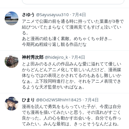
さゆう
Sayusayuu310
7月4日
アニメで公園の前を通る時に持っていた葉書が3巻で
結びついてたまらなくて漫画見てもすげぇ泣いてい
る。
あと漫画の絵も凄く素敵。めちゃくちゃ好き…
今期死ぬ程繰り返し観る作品だな
神村秀次郎
hidejiro_k
7月4日
とよ田みのるさんの作品みんな愛に溢れてて優しい
からどんどんアニメ化して欲しいんだけど、漫画媒
体ならではの表現とかされてるのもあるし難しいか
なぁ。上下段同時進行とか。それをアニメ表現でき
るような天才監督がいればなぁ。
ひまり
BOd2WSRhVH18425
7月4日
漫画を読んで勇気をもらっていた子が、今度は自分
でも漫画を描いてみたいと思う。その流れがすごく
良かった。人の心を動かす出会いを、自分でも作っ
てみたい。みんな最初は、きっとそうなんだよね。