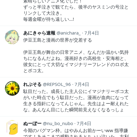
素晴らしいアニメ化でした！
ずっと半泣きで観てたら、後半のヤスミンの号泣と
リンクして大泣き。
毎週金曜が待ち遠しい…!
あにきゃら速報
anichara_
7月4日
伊豆王島と漫画の世界が交差する
伊豆王島が舞台の日常アニメ、なんだか温かい気持
ちになるんだよね。漫画好きの高校生・安海相と、
彼女にとって大切なイマジナリーフレンドのロボ太
とポコ太。
れぷそる
REPSOL_96
7月4日
駄目だった。成長した主人公にイマジナリーポコ太
がいた時点でもう駄目だった。漫画が血肉になって
生きる指針になってんじゃん。先生はよー耐えれた
な。あんなん目にした瞬間前見えなくなるっしょ
ぬーぼー
nu_bo_nubo
7月4日
今期のバグマン枠。はやみんお前かーいww 指導嫌
です！あそこまで感動されるとちょい泣いた。左利