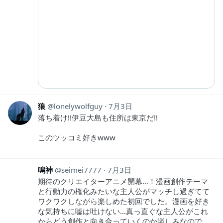
狼
lonelywolfguy
7月3日
落ち着け!!伊豆大島も住所は東京だ!!
このツッコミ好きwww
鳴神
seimei7777
7月3日
期待のクリエイターアニメ開幕…！漫画創作テーマ
と行動力の権化みたいな主人公がマッチし過ぎてて
ワクワクしながら楽しめた初回でした。漫画を好き
な気持ちに嘘は吐けない…真っ直ぐな主人公がこれ
からどう創作と向き合っていくのか楽しみなので