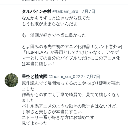
タルバイン@豺
talbain_3rd
7月7日
なんかもうずっと泣きながら観てた
もうね涙が止まらないんだよ
あゝ漫画が好きで本当に良かった
とよ田みのる先生初のアニメ化作品！(ホント意外w)
『FLIP-FLAP』が漫画としてだけじゃなく、アケゲー
マーとしての自分のバイブルなだけにこのアニメ化
は本当に嬉しい！
星空と植物園
hoshi_sui_0222
7月7日
原作読んでて展開知ってるのにやっぱり睫毛が濡れ
ました
作画がものすごく丁寧で綺麗で、見てて嬉しくなり
ました
バトル系アニメのような動きの派手さはないけど、
丁寧さと美しさが本当にすごい
ストーリー系が好きな方にお勧めです
見てよかった