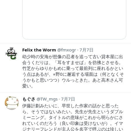
Felix the Worm
fmxogr
7月7日
幼少時の安海が想像の忍者を追って古い貸本屋に出
会うくだりは、「耳をすませば」を彷彿とさせる。
竹芝からゆりかもめに乗って最前列に座れるかとい
う点はあるが、⭐︎野0に邂逅する場面は（何となくそ
うかもと思いつつ）ウルっときた。あと高木さん可
愛い。
もぐさ
TW_mgs
7月7日
伊藤計劃みたいに、早世した作家の話かと思った
ら、そうではないみたい。先生が先生というダブル
ミーニング。タイトルの意味がこれから明らかにさ
れていくのだろう（良い印象は受けないが）。イマ
ジナリーフレンドが主人公を名字で呼ぶのは珍しい