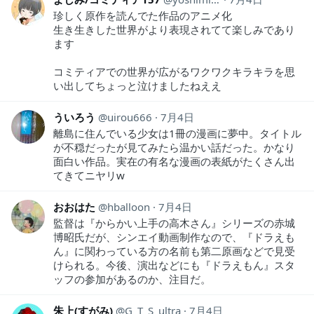
珍しく原作を読んでた作品のアニメ化
生き生きした世界がより表現されてて楽しみであり
ます
コミティアでの世界が広がるワクワクキラキラを思
い出してちょっと泣けましたねええ
ういろう
uirou666
7月4日
離島に住んでいる少女は1冊の漫画に夢中。タイトル
が不穏だったが見てみたら温かい話だった。かなり
面白い作品。実在の有名な漫画の表紙がたくさん出
てきてニヤリw
おおはた
hballoon
7月4日
監督は『からかい上手の高木さん』シリーズの赤城
博昭氏だが、シンエイ動画制作なので、『ドラえも
ん』に関わっている方の名前も第二原画などで見受
けられる。今後、演出などにも『ドラえもん』スタ
ッフの参加があるのか、注目だ。
朱上(すがみ)
G_T_S_ultra
7月4日