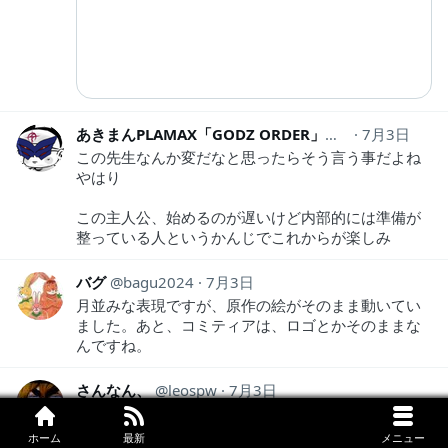
あきまんPLAMAX「GODZ ORDER」神翼騎士団
7月3日
aki
この先生なんか変だなと思ったらそう言う事だよね
やはり
この主人公、始めるのが遅いけど内部的には準備が
整っている人というかんじでこれからが楽しみ
バグ
bagu2024
7月3日
月並みな表現ですが、原作の絵がそのまま動いてい
ました。あと、コミティアは、ロゴとかそのままな
んですね。
さんなん、
leospw
7月3日
初東京
初コミティア
ホーム
最新
メニュー