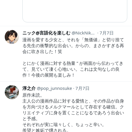
ニック@言語化を楽しむ
NickNiku_think
7月7日
漫画を愛する少女と、それを「無価値」と切り捨て
る先生の衝撃的な出会い。からの、まさかすぎる再
会に吹き出した！笑
とにかく漫画に対する熱量 ” が画面から伝わってき
て、見ていて凄く心地いい。これは文句なしの良
作！今後の展開も楽しみ！
淳之介
pop_junnosuke
7月7日
原作未読。
主人公の漫画作品に対する愛情と、その作品が自身
を方向づけるメルクマールとして存在する確信。ク
リエイティブに身を置くことになるであろう出会い
と予感。
それぞれが実に瑞々しく、ちょっと辛い。
羨望と嫉妬で燻される。