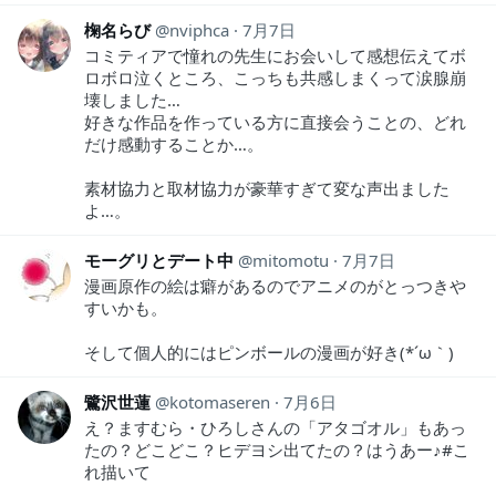
椈名らび
nviphca
7月7日
コミティアで憧れの先生にお会いして感想伝えてボ
ロボロ泣くところ、こっちも共感しまくって涙腺崩
壊しました…
好きな作品を作っている方に直接会うことの、どれ
だけ感動することか…。
素材協力と取材協力が豪華すぎて変な声出ました
よ…。
モーグリとデート中
mitomotu
7月7日
漫画原作の絵は癖があるのでアニメのがとっつきや
すいかも。
そして個人的にはピンボールの漫画が好き(*´ω｀)
鷺沢世蓮
kotomaseren
7月6日
え？ますむら・ひろしさんの「アタゴオル」もあっ
たの？どこどこ？ヒデヨシ出てたの？はうあー♪#こ
れ描いて