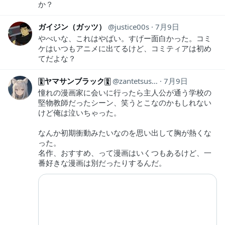
か？
ガイジン（ガッツ）
justice00s
7月9日
やべいな、これはやばい。すげー面白かった。コミ
ケはいつもアニメに出てるけど、コミティアは初め
てだよな？
🀋ヤマサンブラック🀋
zantetsusen
7月9日
憧れの漫画家に会いに行ったら主人公が通う学校の
堅物教師だったシーン、笑うとこなのかもしれない
けど俺は泣いちゃった。
なんか初期衝動みたいなのを思い出して胸が熱くな
った。
名作、おすすめ、って漫画はいくつもあるけど、一
番好きな漫画は別だったりするんだ。