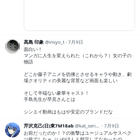
髙島 印象
insyo_t
7月9日
面白い！
マンガに人生を変えられた（これから？）女の子の
物語
どこか藤子アニメを彷彿とさせるキャラや動き、劇
場クオリティの美麗な背景など画面も楽しい
そして半端ない豪華キャスト！
手島先生が早見さんとは
シンエイ動画はもはや安定のブランドだな
芹沢克己(日)東7M18ab
kat_serizawa
7月9日
お前だったのか！？の衝撃はユージュアルサスペク
ツ級でしたｗ（いやほんと想定してなかったの