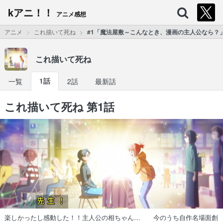
kアニ！！
アニメ感想
アニメ
これ描いて死ね
#1「魔法屋敷～こんなとき、漫画の主人公なら？
これ描いて死ね
一覧
1話
2話
最新話
これ描いて死ね 第1話
楽しかったし感動した！！主人公の相ちゃん… 今のうち自作名場面創