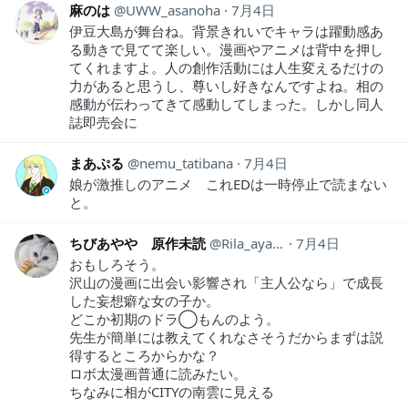
麻のは
UWW_asanoha
7月4日
伊豆大島が舞台ね。背景きれいでキャラは躍動感あ
る動きで見てて楽しい。漫画やアニメは背中を押し
てくれますよ。人の創作活動には人生変えるだけの
力があると思うし、尊いし好きなんですよね。相の
感動が伝わってきて感動してしまった。しかし同人
誌即売会に
まあぷる
nemu_tatibana
7月4日
娘が激推しのアニメ これEDは一時停止で読まない
と。
ちびあやや 原作未読
Rila_ayaya
7月4日
おもしろそう。
沢山の漫画に出会い影響され「主人公なら」で成長
した妄想癖な女の子か。
どこか初期のドラ◯もんのよう。
先生が簡単には教えてくれなさそうだからまずは説
得するところからかな？
ロボ太漫画普通に読みたい。
ちなみに相がCITYの南雲に見える