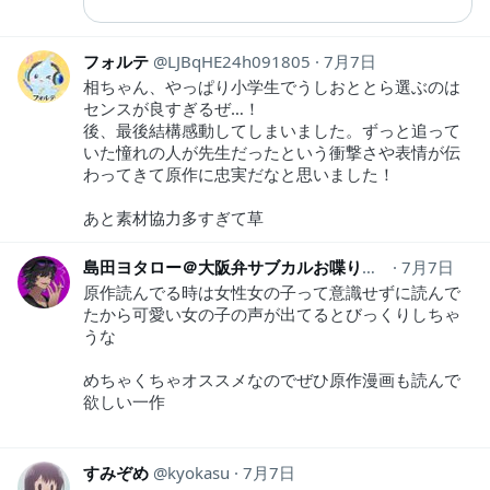
フォルテ
LJBqHE24h091805
7月7日
相ちゃん、やっぱり小学生でうしおととら選ぶのは
センスが良すぎるぜ…！
後、最後結構感動してしまいました。ずっと追って
いた憧れの人が先生だったという衝撃さや表情が伝
わってきて原作に忠実だなと思いました！
あと素材協力多すぎて草
島田ヨタロー＠大阪弁サブカルお喋りおじさん
7月7日
shima
原作読んでる時は女性女の子って意識せずに読んで
たから可愛い女の子の声が出てるとびっくりしちゃ
うな
めちゃくちゃオススメなのでぜひ原作漫画も読んで
欲しい一作
すみぞめ
kyokasu
7月7日