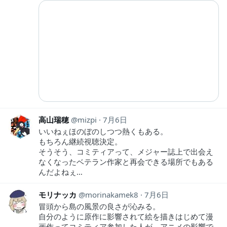
高山瑞穂
mizpi
7月6日
いいねぇほのぼのしつつ熱くもある。
もちろん継続視聴決定。
そうそう、コミティアって、メジャー誌上で出会え
なくなったベテラン作家と再会できる場所でもある
んだよねぇ…
モリナッカ
morinakamek8
7月6日
冒頭から島の風景の良さが沁みる。
自分のように原作に影響されて絵を描きはじめて漫
画作ってコミティア参加した人が、アニメの影響で