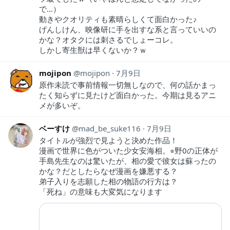
で…）
動きやクオリティも素晴らしくて面白かった♪
げんしけん、映像研に手を出すな系と言っていいの
かな？オタクには刺さるでしょーコレ。
しかし寄生獣は早くないか？ｗ
mojipon
mojipon
7月9日
原作未読で事前情報一切無しなので、何の話かまっ
たく知らずに見たけど面白かった。今期は見るアニ
メが多いぞ。
ベーすけ
mad_be_suke116
7月9日
タイトルが強烈で見ようと決めた作品！
漫画で世界に色がついた少女安海相。⭐︎野0の正体が
手島先生なのは驚いたが、相の愛で彼女は蘇ったの
かな？だとしたらなぜ漫画を嫌悪する？
弟子入りを志願した相の物語の行方は？
「死ね」の意味も大変気になります