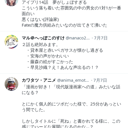
アイプリ14話 夢がしょぼすぎる
こういう落ち着いた雰囲気の中の男女の1対1が一番
面白い
悪くはない(評論家)
Fateの魔力供給みたいなのが出てきて沸いた
マル＠へっぽこのすけ
nanaco2019
7月7日
２話も絶対みます。
・貸本屋と赤いペガサスが懐かし過ぎる
・安海の声がかわいい
・藤森の絵がすごかった
・早見沙織？え！あんな声出るの！？
カワタツ・アニメ
anima_emotion
7月7日
「漫画が好き！「現代版漫画家への道」みたいな話
になる？
とにかく個人的にツボだった様で、25分があっとい
う間でした。
しかしタイトルに「死ね」と書かれてる様に、この
感じでハードな展開になるのかな…？