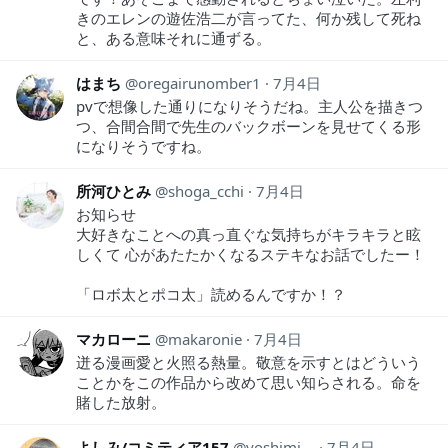
きのエレンの遊佐浩二が言ってた、何か残して死ね
と、ある意味それに通ずる。
はまち
oregairunomber1
7月4日
pvで想像した通りになりそうだね。主人公を描きつ
つ、合間合間で先生のバックボーンを見せてくる形
になりそうですね。
所河ひとみ
shoga_cchi
7月4日
お知らせ
大好きなことへの真っ直ぐな気持ちがキラキラと眩
しくて 心があたたかくなるステキなお話でしたー！
「ロボ太とポコ太」読めるんですか！？
マカローニ
makaronie
7月4日
迸る漫画愛と火照る熱量。敬意を示すとはどういう
ことかをこの作品から改めて思い知らされる。命を
賭した放射。
よしみ/コミティア157
yoshimizm
7月4日