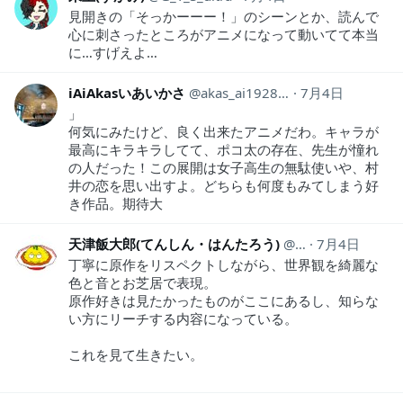
見開きの「そっかーーー！」のシーンとか、読んで
心に刺さったところがアニメになって動いてて本当
に…すげえよ…
iAiAkasいあいかさ
akas_ai19281118
7月4日
」
何気にみたけど、良く出来たアニメだわ。キャラが
最高にキラキラしてて、ポコ太の存在、先生が憧れ
の人だった！この展開は女子高生の無駄使いや、村
井の恋を思い出すよ。どちらも何度もみてしまう好
き作品。期待大
天津飯大郎(てんしん・はんたろう)
tenshinmukai
7月4日
丁寧に原作をリスペクトしながら、世界観を綺麗な
色と音とお芝居で表現。
原作好きは見たかったものがここにあるし、知らな
い方にリーチする内容になっている。
これを見て生きたい。