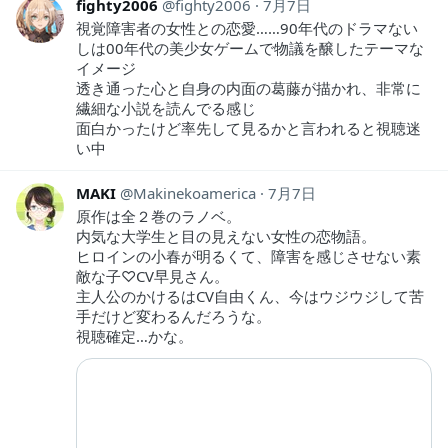
fighty2006
fighty2006
7月7日
視覚障害者の女性との恋愛……90年代のドラマない
しは00年代の美少女ゲームで物議を醸したテーマな
イメージ
透き通った心と自身の内面の葛藤が描かれ、非常に
繊細な小説を読んでる感じ
面白かったけど率先して見るかと言われると視聴迷
い中
MAKI
Makinekoamerica
7月7日
原作は全２巻のラノベ。
内気な大学生と目の見えない女性の恋物語。
ヒロインの小春が明るくて、障害を感じさせない素
敵な子♡CV早見さん。
主人公のかけるはCV自由くん、今はウジウジして苦
手だけど変わるんだろうな。
視聴確定…かな。