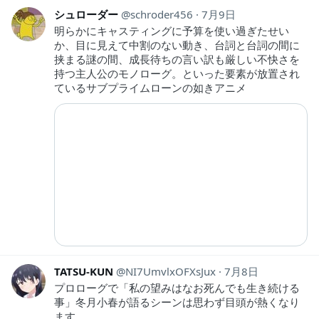
シュローダー
schroder456
7月9日
明らかにキャスティングに予算を使い過ぎたせい
か、目に見えて中割のない動き、台詞と台詞の間に
挟まる謎の間、成長待ちの言い訳も厳しい不快さを
持つ主人公のモノローグ。といった要素が放置され
ているサブプライムローンの如きアニメ
TATSU-KUN
NI7UmvlxOFXsJux
7月8日
プロローグで「私の望みはなお死んでも生き続ける
事」冬月小春が語るシーンは思わず目頭が熱くなり
ます