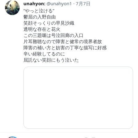
unahyon:
unahyon1
7月7日
“やっと泣ける”
鬱屈の入野自由
笑顔そっくりの早見沙織
透明な存在と花火
この三題噺は号泣回廊の入口
片耳難聴なので障害と健常の境界者故
障害の補い方と妨害の丁寧な描写に好感
辛い経験してるのに
屈託ない笑顔にもう泣いた