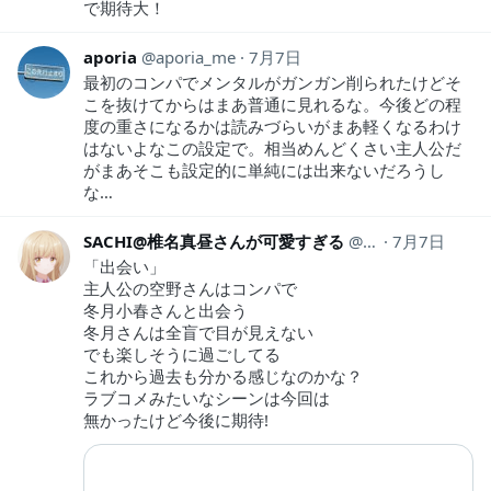
で期待大！
aporia
aporia_me
7月7日
最初のコンパでメンタルがガンガン削られたけどそ
こを抜けてからはまあ普通に見れるな。今後どの程
度の重さになるかは読みづらいがまあ軽くなるわけ
はないよなこの設定で。相当めんどくさい主人公だ
がまあそこも設定的に単純には出来ないだろうし
な…
SACHI@椎名真昼さんが可愛すぎる
kKkhoaEmEpUK
7月7日
「出会い」
主人公の空野さんはコンパで
冬月小春さんと出会う
冬月さんは全盲で目が見えない
でも楽しそうに過ごしてる
これから過去も分かる感じなのかな？
ラブコメみたいなシーンは今回は
無かったけど今後に期待!