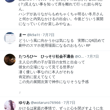
(？)見えない事を知って席を離れて行った奴ら何な
ん。
ハンデがありながらもめちゃくちゃ明るい冬月さん
と何かと内気なかけるの出会い。今後どういう展開
になっていくのか楽しみやなぁ。
まー
k9a1t
7月7日
どういう風に向かうかは気になる 実際にQR読めて
劇中のスマホ使用場面になるのおもろい RP
たつろひ〜 ひっそり社会不適合
ORIHUSTAT1976
7月7日
主人公の男の子が盲目の女性と出会って
彼女の立場になって見てる世界が
凄く優しい事なのに本人がそれを
肯定的に捉えてなくて
この先の展開次第で神作になりそうな予感
」
ゆりあ
wotaruro76966
7月7日
かけるは家庭の事情で、ずっと心を閉ざすように生