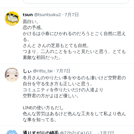
tsun
tsuntsuku2
7月7日
面白い。
恋の予感。
かけるは小春にひかれるのだろうとごく自然に思え
る。
さんと さんの芝居もとても自然。
つまり、二人のことをもっと見たいと思う、とても
素敵な初回だった。
しぃ
rittu_tai
7月7日
冬月さんのやりたい事をやるのも凄いけど空野君の
自分を守る生き方も正しいと思う。
コミュニティを作りたいだけの人達より
空野君の方がよほど優しい。
LINEの使い方もだし
色んな苦労はあるけど色んな工夫をして私より色ん
な事を知ってる。
通りすがりの綿毛
77bZUC41G2f1vKT
7月7日