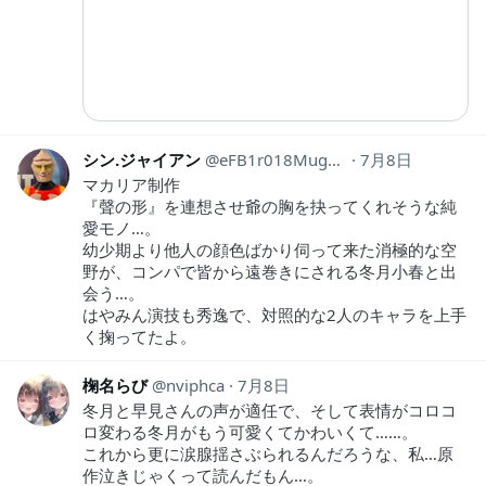
シン.ジャイアン
eFB1r018Mugu301
7月8日
マカリア制作
『聲の形』を連想させ爺の胸を抉ってくれそうな純
愛モノ…。
幼少期より他人の顔色ばかり伺って来た消極的な空
野が、コンパで皆から遠巻きにされる冬月小春と出
会う…。
はやみん演技も秀逸で、対照的な2人のキャラを上手
く掬ってたよ。
椈名らび
nviphca
7月8日
冬月と早見さんの声が適任で、そして表情がコロコ
ロ変わる冬月がもう可愛くてかわいくて……。
これから更に涙腺揺さぶられるんだろうな、私…原
作泣きじゃくって読んだもん…。