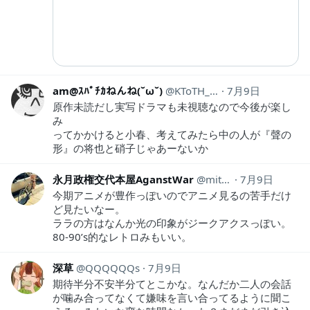
am@ｽﾊﾟﾁｶねんね(˘ω˘)
KToTH_am
7月9日
原作未読だし実写ドラマも未視聴なので今後が楽し
み
ってかかけると小春、考えてみたら中の人が『聲の
形』の将也と硝子じゃあーないか
永月政権交代本屋AganstWar
mit0919Sahne
7月9日
今期アニメが豊作っぽいのでアニメ見るの苦手だけ
ど見たいなー。
ララの方はなんか光の印象がジークアクスっぽい。
80-90’s的なレトロみもいい。
深草
QQQQQQs
7月9日
期待半分不安半分てとこかな。なんだか二人の会話
が噛み合ってなくて嫌味を言い合ってるように聞こ