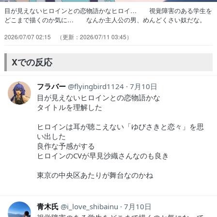
目が見えないヒロインとの恋物語かなヒロイ… 視覚障害のある学生を
どこまで描くのか気に… なんか主人公の男、めんどくさい奴だな。
な… 初回視聴後に真っ先に思ったのは、OP/E… おもしろそうや
2026/07/07 02:15
2026/07/11 03:45
ったから見続けていくかける… 入野自由さんの演技はすごく良かった
でも作… 母子家庭で心を閉ざしたかけると明るく前向… フォロワ
ーさん推薦のラボメン推薦の日本三… この空野くんを視覚障害者にし
Xでの反応
たのが僕。物… 「大変そう」という他人事感や傍観者的思考…
フラバー
flyingbird1124
7月10日
目が見えないヒロインとの恋物語かな
タイトルを理解した
ヒロインは耳が聴こえない「ゆびさきと恋々」を思
い出した
良作な予感がする
ヒロインのCVが早見沙織さんなのも良き
東京の中央区あたりが舞台なのかね
青木氏
i_love_shibainu
7月10日