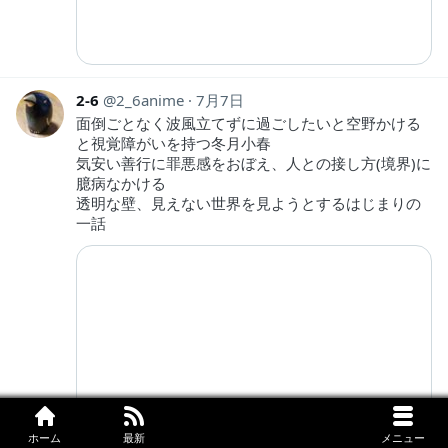
2-6
2_6anime
7月7日
面倒ごとなく波風立てずに過ごしたいと空野かける
と視覚障がいを持つ冬月小春
気安い善行に罪悪感をおぼえ、人との接し方(境界)に
臆病なかける
透明な壁、見えない世界を見ようとするはじまりの
一話
ホーム
最新
メニュー