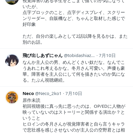
視覚障害のある学生をどこまで描くのか気になって
いたが、
点字ブロックのこと、点字ディスプレイ、スクリー
ンリーダー、自販機など、ちゃんと取材した感じで
好印象
ただ、自分の楽しみとして2話以降を見るかは、また
別のお話。
飛び出しあずにゃん
tobidashiazunya
7月10日
なんか主人公の男、めんどくさい奴だな。なんでこ
うあれこれ考えるかな。冬月さん可愛い。声優も豪
華。障害者を主人公にして何を描きたいのか気にな
る。たぶん視聴継続。
Neco
Neco_2ko1
7月10日
原作未読
初回視聴後に真っ先に思ったのは、OP/EDに人物が
映っていないのはストーリーと関係する演出か？と
いうこと
ヒロインの冬月さんが視覚障害者と自ら言うキャラ
で悲壮感を感じさせないのが主人公の空野君とは相