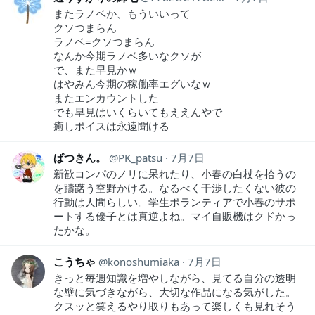
またラノベか、もういいって
クソつまらん
ラノベ=クソつまらん
なんか今期ラノベ多いなクソが
で、また早見かｗ
はやみん今期の稼働率エグいなｗ
またエンカウントした
でも早見はいくらいてもええんやで
癒しボイスは永遠聞ける
ぱつきん。
PK_patsu
7月7日
新歓コンパのノリに呆れたり、小春の白杖を拾うの
を躊躇う空野かける。なるべく干渉したくない彼の
行動は人間らしい。学生ボランティアで小春のサポ
ートする優子とは真逆よね。マイ自販機はクドかっ
たかな。
こうちゃ
konoshumiaka
7月7日
きっと毎週知識を増やしながら、見てる自分の透明
な壁に気づきながら、大切な作品になる気がした。
クスッと笑えるやり取りもあって楽しくも見れそう