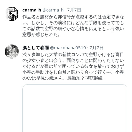
carma_h
carma_h
7月7日
作品名と題材から赤信号が点滅するのは否定できな
い。しかし、その演出にはどんな手段を使ってでも
この話数で空野の細やかな心情を伝えるという強い
意思が感じられた。
凛として春雨
makopapa0510
7月7日
渋々参加した大学の新歓コンパで空野かけるは盲目
の少女小春と出会う。面倒なことに関わりたくない
かけるだが目の前で困っている彼女を放っておけず
小春の手助けをし自然と関わり合って行く---。小春
のCvは早見沙織さん。感動系？視聴継続。