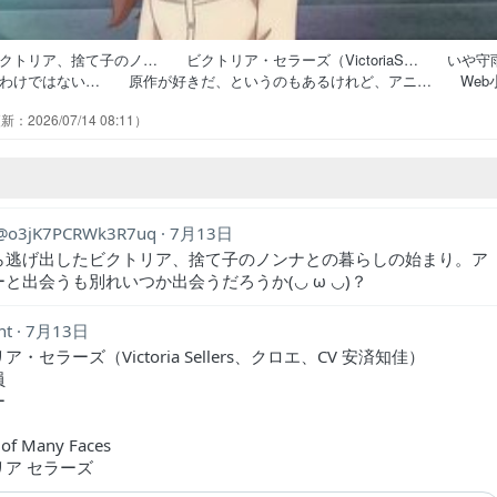
クトリア、捨て子のノ… ビクトリア・セラーズ（VictoriaS… いや守
なわけではない… 原作が好きだ、というのもあるけれど、アニ… Web
アニメ化嬉しい… えぇっと…ごめん、何をする作品ですか？１… なん
2026/07/14 08:11
生した錦木千束が… 組織を抜け凄腕工作員を引退し新たな人生を… 時
ILYみたいな感… 安済さんがとてもよかった。視聴者からする…
o3jK7PCRWk3R7uq
7月13日
ら逃げ出したビクトリア、捨て子のノンナとの暮らしの始まり。ア
と出会うも別れいつか出会うだろうか(⁠◡⁠ ⁠ω⁠ ⁠◡⁠)？
nt
7月13日
・セラーズ（Victoria Sellers、クロエ、CV 安済知佳）
員
ー
a of Many Faces
リア セラーズ