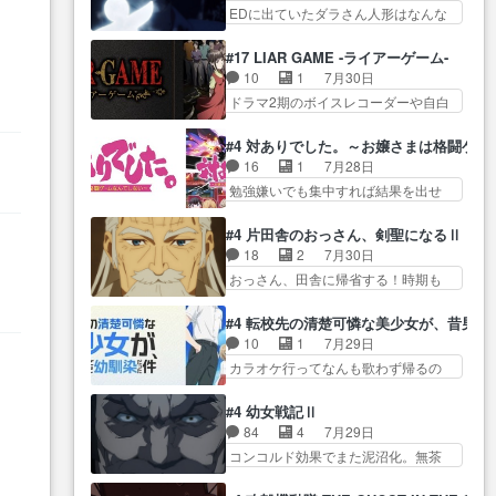
生産… ここうっすら思ったこと
この作品は近年稀に見るおっさんキ
EDに出ていたダラさん人形はなんな
子やーん総務課長と娘の女子…
ズバリ言ってくれて… おかし
ャラの充…
んだと… 『ダラさんと呼ぶ者が
これがこの世界の仕組みか‥Lv200帯
い、さわやかだ 世話好きの陰に支
生まれた日』をダラさ… 陰惨な
の… そのために役割を超越する
#17 LIAR GAME -ライアーゲーム-
配… ヤクねこのクワガタ取りの
過去がきっちり現代に継承されてい
者の出現させるた… アリスのお
10
1
7月30日
話見て切なくなっ… 普段は選別
る… ダラさんと姉弟の母との出
陰で他の勇者達も共闘してくれ魔…
ドラマ2期のボイスレコーダーや自白
された4～600レスを2,30… 隠し
会いの話やはりダ… ダラさんの
ゲーム… ヨコヤは人間の弱い所
方が密売人のそれww唐突な作画力の
過去話も佳境…げに恐ろしいは
をつくのが抜群に上手… 昼の国
正… なんか今日はかなり一瞬で
#4 対ありでした。～お嬢さまは格闘ゲ
人… 第５話感想：２人の過剰な
の奴らも馬鹿が多いが、夜の国も同
終わっちまったっ… 先週と比べ
16
1
7月28日
貢ぎ物?の礼とし… 第５話感想：
じ… ご視聴ありがとうございま
てまだまともに見えた。4話は過…
勉強嫌いでも集中すれば結果を出せ
姉のお誕生会にダラさんを招
した来週もよろし… 握った◯治
る美緒が… 毎晩スト６対戦を楽
待… 部分的に時系列が4話と入れ
郎（中の人的に）仲間であるプ
しむ４人。だが、期末試… どん
替わってるのね… こんなデカイ
#4 片田舎のおっさん、剣聖になるⅡ
レ… ヨコヤの頭の回転の速さと
なゲームも相手が強すぎるとやる気
のどうやって運ぶんだよ！？
18
2
7月30日
人間の心理を利用… 夜の国のヨ
無く… テーマ：テスト勉強と大
姉… ダラさん、人型形態にもな
おっさん、田舎に帰省する！時期も
コヤ支配がますますひどく……。
会感想は、美緒がテ… すげーー
れるんか!?w髪…
時期だし… じいさん、ベリル、
… ヨコヤは飴と鞭で夜の国の独
ーーーーーーー良い……。女性声
副団長、年長者が強い順… 底知
裁支配を強化、… やはりヨコヤ
#4 転校先の清楚可憐な美少女が、昔男
優… 深夜の格ゲー対戦よりテス
れない爺さんには夢が詰まってると
いいですね。昼の国が勝てる
10
1
7月29日
トの方がよっぽど… 真剣に授業
思う… クルニ、ヘンブリッツ、
流… 役で出演いたしました。次
カラオケ行ってなんも歌わず帰るの
を受けて、夜は珠樹の部屋で格
ミュイと一緒におっ… 帰省、お
回も緊張が止まり…
かよハン… 春希ちゃんの私服、
ゲ… 来たる定期テストに向けて
供ヒロインはクルニ。順番的には
めっちゃ可愛いぞ！！！… どう
勉強会！美緒ちゃ… 受験勉強と
#4 幼女戦記Ⅱ
確… 父親から手紙が来た。サー
やらあの女優さんが春希のお母さん
戦闘の2択なら戦闘を選ぶ娘w
84
4
7月29日
ベルボアの退治の… ここでヘン
のよ… 春希ちゃん姫ちゃんに野
美… 勉強嫌いでバトルを選ぶっ
コンコルド効果でまた泥沼化。無茶
ブリッツくんが同行するのが変
菜の子も凄え可愛い… 隼人くん
て、ひぐらしの沙…
振りに奇… ルーデルドルフ中将
で… ・ベリル、実家に帰ること
のスマホを買いに行ってたけど完
自らが行う煙草と葉巻は… ブロ