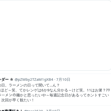
ンダー ☆
pZMby2TZaM1gXB4
7月10日
の日。ラーメンの日って聞いて…ん？
るほど～笑、てかレンゲは6か9なん分かる～けど笑。11はお箸？ｱﾀ
1はラーメンの麺かと思ったいや～毎週記念日があるってホントすごい
。次回が早く観たい！