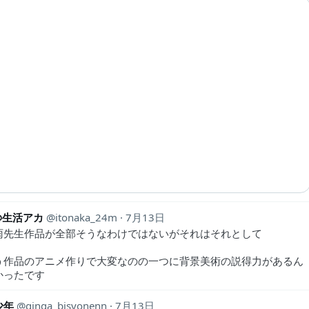
@生活アカ
itonaka_24m
7月13日
雨先生作品が全部そうなわけではないがそれはそれとして
う作品のアニメ作りで大変なのの一つに背景美術の説得力があるん
かったです
少年
ginga_bisyonenn
7月13日