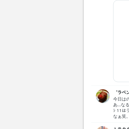
゛ラベ
今日は
あ…な
ｼ 1
なぁ笑