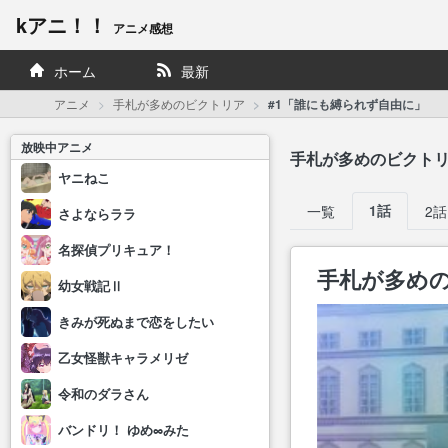
kアニ！！
アニメ感想
ホーム
最新
アニメ
手札が多めのビクトリア
#1「誰にも縛られず自由に」
放映中アニメ
手札が多めのビクト
ヤニねこ
一覧
1話
2話
さよならララ
名探偵プリキュア！
手札が多めの
幼女戦記Ⅱ
きみが死ぬまで恋をしたい
乙女怪獣キャラメリゼ
令和のダラさん
バンドリ！ ゆめ∞みた