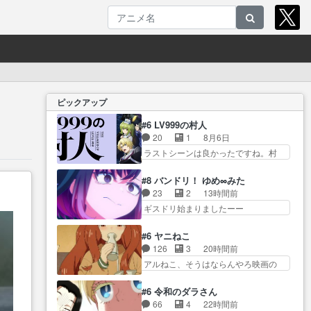
ピックアップ
#6 LV999の村人
20
1
8月6日
ラストシーンは良かったですね。村
人が故に… 村人のレベル上げは
鬼モードフィンガーシリ… アリ
#8 バンドリ！ ゆめ∞みた
スと10年後に結婚の約束をした鏡ず
23
2
13時間前
っ… カジノスタッフ募集するも
ギスドリ始まりましたーー
集まらない更に追… 王命でクル
ー！！！！ユノ、… 都子さんが
ルの監視をすることになったデ
めっちゃ情緒不安定になってて
#6 ヤニねこ
ビ… 最強の村人・鏡との出会い
怖… 超回復を見守っていかない
126
3
20時間前
で少しは変わった… やはり何か
と、ですね！！み… 開幕聞き取
アルねこ、そうはならんやろ映画の
悲しい過去がありそうな。鏡の
りスタッフに定治いなかった？
ワンシー… さっきまで生きてい
も… パルナの魔族への恨みは根
ま… ののちゃんのお手当てはお
たゴキブリ死んでるGP… アルね
深そうやね姫を舐… 新キャラが
#6 令和のダラさん
節介だったりする… ビオラの立
こ危険ですよね。健康的な面で··
登場早々変態扱いされてる件。
66
4
22時間前
ち回り害悪すぎるお近づきの印