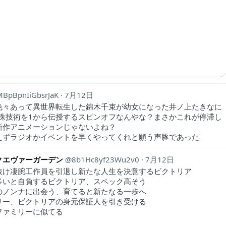
MBpBpnIiGbsrJaK
7月12日
色々あって異世界転生した錦木千束が幼女になった井ノ上たきなに
特殊技術を1から伝授するスピンオフなんやな？まさかこれが停滞し
新作アニメーションじゃないよね？
えずラジオかイベントを早くやってくれと願う声豚であった
クエヴァーガーデン
8b1Hc8yf23Wu2v0
7月12日
抜け凄腕工作員を引退し新たな人生を決意するビクトリア
多いと自負するビクトリア、スペック高そう
のノンナに出会う、育てると新たなる一歩へ
リー、ビクトリアの身元保証人を引き受ける
ファミリーに似てる