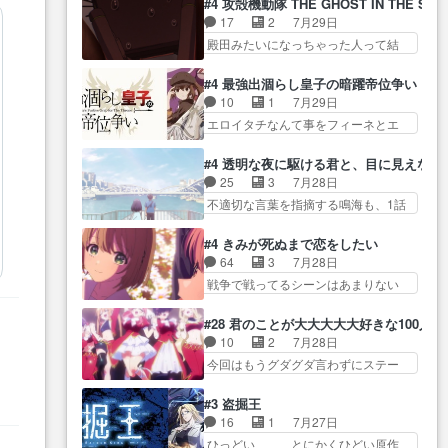
に・ベリルはミュ… おっさんの
#4 攻殻機動隊 THE GHOST IN THE SHE
全… 第４話をU-NEXTで視聴しま
グを更新しました!!宜しければ、是
親となるとお爺ちゃんだよね孫
17
2
7月29日
した。視聴… スマホを買うた
非… 計画通りにはいかないね笑
扱… ・ベリル、実家に帰ること
殿田みたいになっちゃった人って結
め、都心で待ち合わせをした…
やり遂げた(ほぼ… 今回もターニ
に・ベリルはミュ…
構会社に… バトーがカッコいい
OP曲きっかけで見始めてたけどなん
ャに不都合なことがあったり
と思ってたら、トグサが… あの
だかん… いきなりシリアス展開
#4 最強出涸らし皇子の暗躍帝位争い
し… 白髪の男性が語った家族を
見た目もうただのロボでしかないん
ぶち込んでくるじゃん… 春希の
10
1
7月29日
失った喪無感が、… 連邦に対し
だよ… 俺らの汗拭きそりゃいや
家庭事情は複雑。食事とか隼人が親
エロイタチなんて事をフィーネとエ
て有利な講話条件を引き出すた
だろwwバトー＆ト… イノセンス
身…
リーにア… アルも気付かなかっ
め… コンコルド効果に油を注ぐ
の元となった回だけど、ガイノ
た事を…フィーネは自分… モン
ターニャの勝利軍… 犠牲を払っ
#4 透明な夜に駆ける君と、目に見えない
イ… アダム・リンクやジェイム
スターを呼ぶ笛？黒幕は狩猟祭とは
ても良いならお前たちが前線へ
25
3
7月28日
スン(教授)型サ… アンドロイドも
関係… 平凡な少女に見える眼鏡w
行… 戦闘がアッサリし過ぎじゃ
不適切な言葉を指摘する鳴海も、1話
おっさんの汗を拭くのは嫌や…
眼鏡属性は持ち合… 神アニメ、
ない？戦争がメイ…
では冬… かけると鳴海のやり取
押井守監督のイノセンスの土台にな
ケテーイ！「騎士狩猟祭、前夜
り微笑ましいw良い奴… どう接し
ったエピ… コミカルなのにも慣
#4 きみが死ぬまで恋をしたい
の… フィーネがアルノルトに活
ていいのかわからず戸惑うかける
れてきました。１話でし… ロボ
64
3
7月28日
躍してもらいたが… 第４話を
も… 盲目だと相手の表情も分か
ットの反乱は今となっては良くある
戦争で戦ってるシーンはあまりない
ABEMAで視聴しました。視聴
らないからどう思… 今期のバッ
話し…
とはいえ… 前回までにあまり見
に… 第４話、アルとフィーネの
クナンバーみたいなOPアニメ。
れなかったようなシーナ… ミミ
２度目のデート出… マジできな
#28 君のことが大大大大大好きな100人の
… 初デートで冬月を笑わせよう
の存在で揺らぐ14クラス約束された
臭いぞ帝位争い。姉からの刺客
10
2
7月28日
とする姿も冬月… 特に大きな事
死… ミミの秘密をあっさり受け
を… ふぃーねと町の様子を見に
今回はもうグダグダ言わずにステー
件やイベントが起きるでもな
入れたのは拍子抜… 蘇生魔法っ
行ったら町中で窃…
ジを見た… 君のことが大大大大
く… 初デートで冬月を笑わせよ
て下衆い国なら進退窮まったら
大好きな１００人の彼女… 100カ
うとする姿も冬月… 3話までは主
#3 盗掘王
手… 蘇生魔法ヤバイけどミミい
ノ版ラブライブ！？こういうのは
人公がどうでもいいことでず
16
1
7月27日
なかったら詰んで… アニメオタ
人… 俺、みんなのレッスン動画
っ… 花火購入に浅草へ…行き当
ひっどい、、、とにかくひどい原作
クあるある：作中に花が登場す