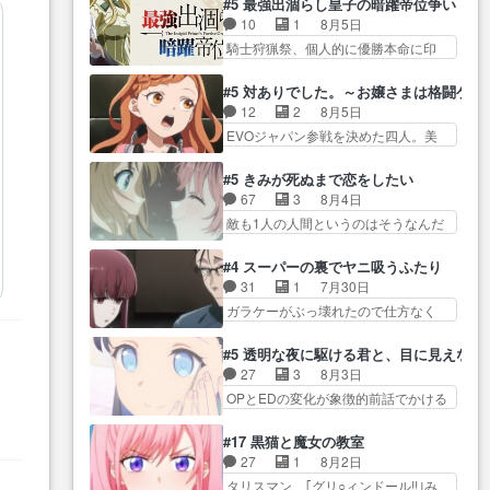
が暴れてると聞い… ちょっと年
#5 最強出涸らし皇子の暗躍帝位争い
が… “貧乏籤百連無料ガチャ”100
コマだいぶ理性持ち始めた。この世
齢の事を言いすぎとゆーか言い
10
1
8月5日
連でも1回… 2期入ってから地味
界の… 原作読んだのもう何年も
訳… ベリルの母もやはり只者じ
騎士狩猟祭、個人的に優勝本命に印
だよね。ただでさえ幼女… 「餌
前なのに、覚えてる… コイルの
ゃなかったかベリ…
を付けた… 細かい設定を考える
になってもらわねばならぬ」って言
汚職を突き止めるべくバトーの指
のが面倒な時は古代魔法… エル
葉に… ゼートゥーア左遷によっ
#5 対ありでした。～お嬢さまは格闘ゲ
導… やまとん1号はどこの部分で
ナがチートすぎる笑アルは最初から
て参謀本部の連携が… 緊張感あ
12
2
8月5日
使うのだろう？… 日本とロシア
自分… プラネット・ウィズ展開
る戦闘描写とギャグ今週の『有能
EVOジャパン参戦を決めた四人。美
が絡む政治の話かつ色々な用
アツいな「騎士狩猟… 麦茶どこ
な…
緒の母… この作品に唯一足りな
語… 第５話をprimevideoで視聴
ろかタイトル通り麦茶の出涸らし
いと思ってた(無くて… 見た目は
しまし… 前回同様『イノセン
#5 きみが死ぬまで恋をしたい
ぐ… 第５話をABEMAで視聴しま
気品溢れてるのに中身は…美緒マ
ス』を含む押井・神山版… 第５
67
3
8月4日
した。視聴に… 復讐に燃える吸
マ… テーマ：格ゲー大会に行く
話「EPISODEラストの母親の気持…
敵も1人の人間というのはそうなんだ
血鬼兄弟の弟ですいいキャラ…
には？感想は、美… 大会を前に
けど状… もう着れないからって
クリスタ皇女が“萌え”なのでこの娘が
格ゲー熱が高まる一方、百合の
どういう意味だろうな… ミミを
皇帝… ウサギ好きそうな王女殿
#4 スーパーの裏でヤニ吸うふたり
本… 東京で開催される格ゲー大
人間に戻して欲しいでも自分達が代
下がかわいい。幼馴… ついに始
31
1
7月30日
会に参加すること… Japanに向け
わ… ご視聴ありがとうございま
まった狩猟祭。エルナの活躍で上
ガラケーがぶっ壊れたので仕方なく
て外泊届にサインをもらっ… 長
した見るたびに切… 誰かと思っ
位…
スマホに… 佐々木さんとは同い
崎から大会のために東京へ!/でも観光
たらちゅー先輩か。しれっと相
年くらいに思ってたけど… やは
よ… 旅の支度全部やってくれる
#5 透明な夜に駆ける君と、目に見えない
方… 第５話感想：コ□した相手に
り出オチ感が否めず、エピソードの
先輩、なんだかん… 第５話をｄ
27
3
8月3日
も家族や…､戦… つらい回だ……
打率… 田山さんが佐々木さんに
アニメストアで視聴しました。視…
OPとEDの変化が象徴的前話でかける
つらすぎる……。エスタ先輩…
沼っていく…こんな… 佐々木さ
には… 小春の透明なモヤのかか
今週のシーナとミミも可愛かった2人
ん、腕フェチなんですね笑最近ま
った世界。どんな女… そうか、
の関係… 確かに相手にも家族や
#17 黒猫と魔女の教室
じ… 佐々木がガラケーからスマ
こんな風に見えてるのかぁ。かけ
大切な人はいるけど、… 白シャ
27
1
8月2日
ホに変えるって、… もうドラマ
る… 完全な両片思いになりまし
ツが作業着みたいなもんなんですか
タリスマン、｢グリ○ィンドール!!｣み
版孤独のグルメファンコンテン