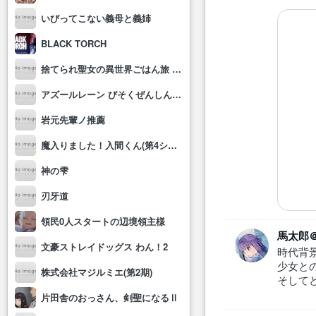
いびってこない義母と義姉
BLACK TORCH
捨てられ聖女の異世界ごはん旅 隠れスキルでキャンピングカーを召喚しました
アズールレーン びそくぜんしんっ！にっ!!
岩元先輩ノ推薦
魔入りました！入間くん(第4シリーズ)
神の雫
刃牙道
領民0人スタートの辺境領主様
馬太郎
文豪ストレイドッグス わん！2
時代背景
少女と
株式会社マジルミエ(第2期)
そして
片田舎のおっさん、剣聖になるⅡ