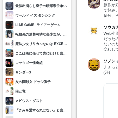
原作が
最強出涸らし皇子の暗躍帝位争い
で好み
多分、
ワールド イズ ダンシング
LIAR GAME -ライアーゲーム-
ソウカ
Web
転校先の清楚可憐な美少女が、昔男子と思って一緒に遊んだ幼馴染だった件
だった
ないの
魔法少女リリカルなのは EXCEEDS Gun Blaze Vengeance
交わし
ここは俺に任せて先に行けと言ってから10年がたったら伝説になっていた。
ソノン
レッツゴー怪奇組
えぇっ
(汗)
サンダー3
炎の闘球女 ドッジ弾子
猫と竜
メビウス・ダスト
「きみを愛する気はない」と言った次期公爵様がなぜか溺愛してきます