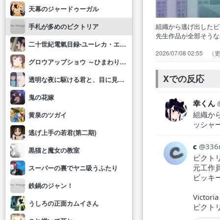
天幕のジャードゥーガル
組織から逃げ出したビ
手札が多めのビクトリア
先生作品が全部そう
二十世紀電氣目録-ユーレカ・エヴリカ-
説で好きだったので
2026/07/08 02:55
色々あって異世界転
グロウアップショウ ～ひまわりのサーカス団～
背景がSPY×FAM
Xでの反応
透明な夜に駆ける君と、目に見えない恋をした。
鬼の花嫁
幸くん
組織か
黄泉のツガイ
ッシャー
逃げ上手の若君(第二期)
c
336
黒猫と魔女の教室
ビクトリア
元工作
スーパーの裏でヤニ吸うふたり
ビッキ
鉄鍋のジャン！
Victori
うしろの正面カムイさん
ビクト