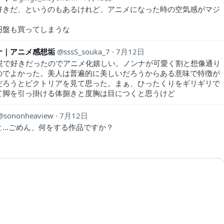
好きだ、というのもあるけれど、アニメになった時の空気感がマジ
。
円盤も買ってしまうな
ナ｜アニメ感想垢
sssS_souka_7
7月12日
小説で好きだったのでアニメ化嬉しい。ノンナが可愛く割と想像通り
のでよかった。美人は普遍的に美しいだろうからある意味で特徴が
だろうとビクトリアを見て思った。まぁ、ひったくりをギリギリで
て脚を引っ掛ける体捌きと度胸は目につくと思うけど
sononheaview
7月12日
と…ごめん、何をする作品ですか？