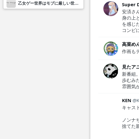
乙女ゲー世界はモブに厳しい世界です2
Super 
安済さ
身の上
を感じ
コンビ
高菜め
作画も
見たア
新番組
歩むみ
雰囲気
KEN
キャス
ノンナ
捨てた