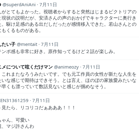
D
superdAniAni
7月11日
んがとてもよかった。視聴者からすると突然はじまるビクトリアの
と現状の説明だが、安済さんの声のおかげでキャラクターに奥行き
た。駆け足感のある出だしだったが感情移入できた。若山さんとの
にもくるものがある。
んたい子
mentait
7月11日
テンポ感も非常に好き。原作知ってるけど２話が楽しみ。
ニメについて呟くだけマン
animeozy
7月11日
。これまたなろうみたいです。でも元工作員の女性が新たな人生を
たいな感じで期待はできそう。とは言え、ほのぼの家族愛みたいな
が早くも漂っていて数話見ないと感じが掴めなそう。
KEN31361259
7月11日
ト見たら、リコリコだぁあああ！！！
ちゃん、可愛い
親、マジ許さんわ