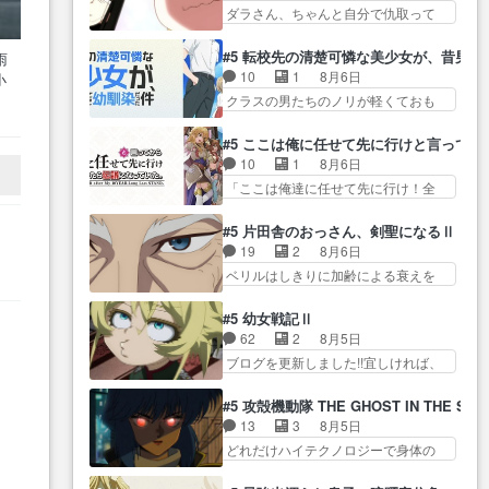
江… 酔い潰れ行き着いた江ノ島
タ… まだまだお元気そうなお声
ダラさん、ちゃんと自分で仇取って
が… ・律っちゃん明るくなった
で、朝日を眺めな… 酔って江ノ
で……不意打ち過…
たんだね… ワイが必死でケロロ
ね♪・メンバーの… 一難去ってま
島まで行ってしまうアルねこ。
じゃないのよケロロじゃ… ロボ
た一難、律がビオラの呪縛か
#5 転校先の清楚可憐な美少女が、昔男
雨
わ… アル子かわいいなあ。達郎
ットに憧れてビーム撃ちたいと…そ
ら… 「私はあなたが嫌いなんで
10
1
8月6日
小
先生と臨時アシス… あるネコの
うい… 余りにも凄惨なダラさん
す」「バンドやめ… 何が起きて
か
クラスの男たちのノリが軽くておも
行動が、逐一怖いです。車内の
の過去ダラさんの６… 過去編は
いるのか！？次週、みゅーたいぷ…
代
ろい春希… 沙紀は隼人への片思
大… 達郎の元に派遣されてきた
これで一区切りかなギャグも面白
いを拗らせているタイプ… みな
アシスタント獣人… 車内で微妙
#5 ここは俺に任せて先に行けと言ってか
い… ガンガガン♪薫がなんかしっ
もちゃんが透けブラしててびっくり
に間が持たず気まずくなるくだ
10
1
8月6日
かり歌ってロマ… 姉巫女の誤
して… レベルのキャラが登場。
り… 臨時アシの3人は悪い子じゃ
「ここは俺達に任せて先に行け！全
算、クソみたいな嫉妬の末路よ。
相変わらず顔や体の… 隼人が春
ないんだけど……
員いい奴… 過去、あとを託した
… 私、そんなに日頃からガンガ
希の級友を巻き込んだイジりに動
ロックが今、2人にあと… 木下鈴
ン言うてないで… このアニメは
#5 片田舎のおっさん、剣聖になるⅡ
じ… 第５話をU-NEXTで視聴しま
奈（@0suzuna0）が【マリー…
どこに行くのだろう、面白す
19
2
8月6日
した。視聴… ラブコメで天然ジ
村ごと乗っ取られてたら流石に気付
ぎ… 姉のした事はただ単に一族
ベリルはしきりに加齢による衰えを
ゴロというかナチュラルヒ… み
かないか… 《漫画版少し読んだ
を絶滅させただけ…
口にする… 重ねた歳のせいにし
なもと仲良く話す隼人を見てなぜか
ことある》エリックとゴ… ロッ
ていた限界を超えて命の… いい
不安に… 無理なダイエットは禁
#5 幼女戦記Ⅱ
クは敵に容赦無くブスっといくから
んじゃないですか。魔物の群を発見
物だけど、なかなか結… 「これ
62
2
8月5日
気持… 勇者パーティー再結成し
した… アマプラにて視聴終わ
からもお手入れ、がんばりゅ」あり
ブログを更新しました!!宜しければ、
て先にいけで激アツ… 爆縮、幻
り！サーベルボア討伐… を言い
が…
是非… 少しでもマシな負け方を
覚、主人公結構エグいことするよ
訳にしたくないものですねwボア狩
選んだゼートゥーア… ゼートゥ
な… ねぇ猫耳ガール、敵の根城
#5 攻殻機動隊 THE GHOST IN THE SHE
り… 先生としてのベリルが好き
ーアの唯一の手駒が強すぎる笑あ
に乗り込む事を同… 世もや替え
13
3
8月5日
だけど、今回みた… 4人だけでサ
お… 私にとって完全にご褒美回
が利くと復活Pとは？！もう来週…
どれだけハイテクノロジーで身体の
ーベルボアを狩りに行く。野
ゼー様の葉巻シー… やはりター
価値がフ… ジャミングも伏線に
営… ・実家周辺でサーベルボア
ニャが後方指揮だと展開に迫力
なるかと思った回想シー… フチ