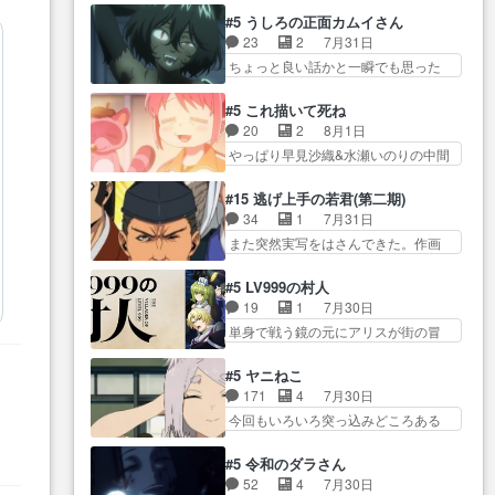
オラの策略がバッチリ嵌って最高
かった？鬼夜叉が田楽の… 猿楽
からかしらお顔が… 黒絵「怪獣
#5 うしろの正面カムイさん
wwwこ… 自信あれば評価なんて
の鬼夜叉と田楽の増次郎。小さない
に憧れるのはいいけど自分自身
23
2
7月31日
気にしないし、充実し… ・バー
ざこ… 着眼点は良くとも、先鋭
が… 素の自分はどちらなのかは
ちょっと良い話かと一瞬でも思った
チャルだけど、みゅーたいぷ初ライ
的すぎるのか。芸能… 鬼夜叉は
まだ不明だが見せ…
私が間違… ろくろ首さんも油舐
ブ… OPこんなんだっけ？と思っ
石也と共に観世座をあとにし、三
めてなかった？白雪碧さ… 今日
たら歌唱シーン… の、らいぶシ
#5 これ描いて死ね
条… 観世座を離れ、三条坊門御
も1日お疲れ様でした～───昨晩～
ーン＿!!­­--­­--­… それだけでええや
20
2
8月1日
所で日々を送る鬼… 「お前(鬼夜
今… 幼女に拾われたお市ちゃん
ん！！しかし、ビオラが仕…
やっぱり早見沙織&水瀬いのりの中間
叉)が凄いのではなく客が凄い…
の恩返し。化け猫… 役にて出演
層は上… あれ光って漫研入るこ
田楽と猿楽の獅子舞勝負。鬼夜叉は
させていただきました。ジョア
とになってたんだっけ… 登場人
猫の動き… 登場人物の我が強
#15 逃げ上手の若君(第二期)
ン… トイ・ストーリーみたいな
物が増えてわいわいしたところが好
い。新しい獅子舞に拘って… 第
34
1
7月31日
始まり。流石に除… 猫相手にな
き… 初コミティアで２０冊刷り
５話をprimevideoで視聴しまし…
また突然実写をはさんできた。作画
んでそんなに…と思ったらそう
は妥当だよね。俺… 藤森さんの
リソース… やるべきことが逃げ
い… いつもと違って少し良い話
ママ向けの漫画で、また涙腺
る事と分かると水を得た… 30歳
化け猫は油が好物… 今回はあか
#5 LV999の村人
が⋯… 〜漫画に「想い」をこめ
まで童貞だと魔法使いになれるとい
やし1体のみで15分。金持ちの…
19
1
7月30日
よう｣娘に漫画であ… 何回この作
う… こっちの諏訪の三大将もま
今更だけど霊が性行為で祓えること
単身で戦う鏡の元にアリスが街の冒
品に泣かされるのだろう。光が
たクセが強いw色… 頼重が完全に
は何とな…
険者率い… 鏡浩二はゲーム世界
藤… ホテル泊まってコミティア
ブレーンだよね毎回敵キャラ
に飲み込まれた転生者と… みん
っていいなあ。同… コミティア
#5 ヤニねこ
が… 弧次郎「欲を我慢して強く
なががんばってくれたアリスの父ち
参加のしおりを徹夜で作る先生
171
4
7月30日
なれるなら大飯食… 変化球な演
ゃん… 成長限界が999である村人
(… お母さん、娘にあんな漫画描
今回もいろいろ突っ込みどころある
出も交えながらの状況説明が本
と定めた上位存… 大規模バトル
かれたら泣いち…
回だった… ヤクのクワガタ取り
当… LOで参加させていただきま
シーンなのに会話してばっか
の話が尋常じゃない雰囲… 妹子
した！最終的に… この高らかな
#5 令和のダラさん
り… やっぱり勇者より強かった
ちゃんの恋愛話をしたり、タバコを
DT宣言、合田一人に通じるも…
52
4
7月30日
か笑統率力LV9… 普通の人間の親