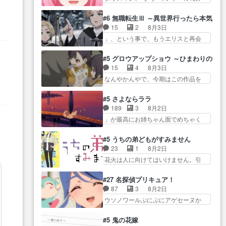
たねぇ…OPとE… 余計な物は描
ね…
た… 最初の障害ゴーレムを全員
ツ… 「お腹冷えちゃわない？
かず白く靄がかった小春ちゃ
で力を合わせて倒… アリアはホ
佐々木さんの優しさ… 先行で見
#6 無職転生Ⅲ ～異世界行ったら本気だ
ん… 光も感じない完全な盲目な
ントスピカが大好きだよね。ツ
た時より2人のやり取りに癒しを
15
2
8月3日
んやね…おめかし… 母役に能登
ン… 一等級ポテンシャルのアリ
感… ABEMA版の7〜8話佐々木が
」、という事で、もうエリスと再会
さんって禁じ手使ってきたー！
アちゃん可愛くて… そういや、
実年齢以上…
か？っと… サラの再登場によっ
E… 今回は小春視点も描かれてい
アリアは能力は最上級のくせに、
てルーデウスの成長が確… 人間
て良かった本当… 股に海豚を挟
#5 グロウアップショウ ～ひまわりのサ
… とうとうアリアと直接競う場
関係の清算が粛々と進められている
み水上バスでの会話を反芻…
15
4
8月3日
がきたこれまで… 毎度ながらの
サラ… サラとの関係に対して完
恋… OPEDとも無人バージョンか
なんやかんやで、今期はこの作品を
スピカの顔面芸推しのハナち
全に「昔の女」とし… ルーシー
ら主人公２人…
一番推し… 時給50円じゃ借金は
ゃ… クソレビュータリスマン趣
にデレるルディが完全に親バカで
減らない(^_^;サ… 葵ちゃん可愛
味ダダ漏れで好き… 期末試験が
#5 さよならララ
微… サラとは会ってほしいちゃ
すぎるな楠木ともりちゃんの
始まろうとしておりスピカは対
189
3
8月2日
んとした別れ方し… サラは未練0
ね… デフォルメされた表情が特
策… 能力鑑定胸像タリスマン氏
」が最高にお姉ちゃん面でめちゃく
だと言っていたけど人の気持
に多かったのが印… 葵＆茜の回
容姿も評価してし…
ちゃかわ… さすがに割れた窓ガ
ち… 実は結構好きなキャラモヤ
も良きでした。あの証拠写真、
ラスの弁償は求められた… 逡巡
モヤする別れ方だ… 役で出演さ
#5 うちの弟どもがすみません
ひ… 互いが互いのことを想って
を振り切ってみんなに謝ったララの
せていただきました！よろしく
23
1
8月2日
いるのにすれ違っ… 第５話をｄ
思い… 仕事に馴染めない辺り観
お… 毎クールメインヒロインを
花火は人に向けてはいけません。引
アニメストアで視聴しました。
ていて苦しいところ… ララちゃ
好きになっちゃう…
きこもり… 糸はまだ柊の顔も見
視… 葵ちゃんに〝瑞佳ちゃんと
んの事情はもう少し皆に話して良
たことなかったっけ！1… ってお
練習したい〟と言… 本当この作
#27 名探偵プリキュア！
い… ララと茉里とで初のアルバ
名前を見たんだけどあの中村大樹さ
品は「キャラ」を活かすのがう
87
3
8月2日
イト。七転八倒し… 労働するプ
ん… 糸ちゃんカッケー、色んな
ま… みずかちゃんの介入で双子
ウソノワールぷにぷにアゲセーヌか
リンセスえらい。プリンセスの
意味でwゲームが… 姉から性的興
の仲にヒビが………
わよ!!… 順当にマコトジュエルの
精… アンデケン行ってケーキ食
奮覚えてないよね？なんて言
争奪戦をやったと。… 記憶を取
べて、帰りにカメ… ララが働く
#5 鬼の花嫁
わ… テーマ：引きこもりの理由