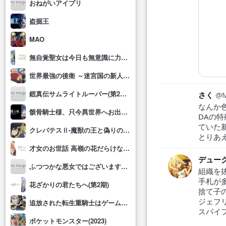
おねがいアイプリ
盗掘王
MAO
無自覚聖女は今日も無意識に力を垂れ流す
世界最強の後衛 ～迷宮国の新人探索者～
鎧真伝サムライトルーパー(第2クール)
さく
なんか
骸骨騎士様、只今異世界へお出掛け中Ⅱ
DAの
ていた
クレバテスⅡ-魔獣の王と偽りの勇者伝承-
とりあ
才女のお世話 高嶺の花だらけな名門校で、学院一のお嬢様(生活能力皆無)を陰ながらお世話することになりました
デュー
ふつつかな悪女ではございますが～雛宮蝶鼠とりかえ伝～
組織を
手札が
花ざかりの君たちへ(第2期)
捨て子
ジェフ
追放された転生重騎士はゲーム知識で無双する
スパイ
ポケットモンスター(2023)