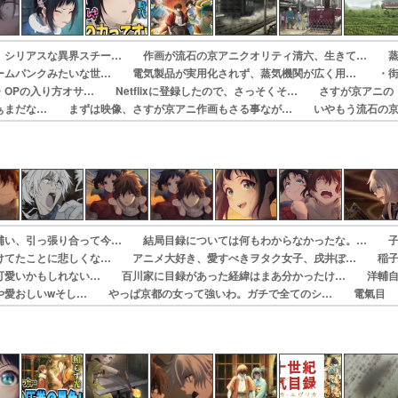
。シリアスな異界スチー… 作画が流石の京アニクオリティ清六、生きて… 
ームパンクみたいな世… 電気製品が実用化されず、蒸気機関が広く用… ・
OPの入り方オサ… Netflixに登録したので、さっそくそ… さすが京アニの
ぁまだな… まずは映像、さすが京アニ作画もさる事なが… いやもう流石の
ね。で… 作画に味を出しすぎだろ！！口が尖ったり顔…
補い、引っ張り合って今… 結局目録については何もわからなかったな。… 
けてたことに悲しくな… アニメ大好き、愛すべきヲタク女子、戌井ぽ… 稲
可愛いかもしれない… 百川家に目録があった経緯はまあ分かったけ… 洋輔
や愛おしいwそし… やっぱ京都の女って強いわ。ガチで全てのシ… 電氣目
ゴちゃんと空を飛… 言わずもがな安定的に絵のクオリティが高い…