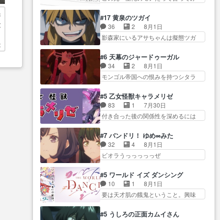
原作に誘導するの… くれあさん
の中に愛を見いだ…
たい笑他… 1歳からの誕生日プレ
業… 糸ちゃんと源くんの距離感
の探偵としての初事件にしてち
洋
ゼント………とは思っ… 玲夜さ
おかしいね(*´… 糸と源ははよ好
#17 黄泉のツガイ
ょ… ・急にクイズ番組が始まっ
六
ん柚子に18年分の誕生日プレゼン
きおうとると言わんかい！引…
36
2
8月1日
たw・妖精ウソノ… るるかの助手
ト… 柚子は鬼龍院家から初めて
、
ショウくんと対等に話すためにゲー
影森家にいるアサちゃんは擬態ツガ
だった？今回が初めての探偵
学校に通う事にな… プレゼント
ムをする…
最
イだった… アサが置かれた立場
活… 探偵じゃなかったの！？ク
攻撃ヤバすぎるwwwヴァイオ
や気持ちを汲んで熱くな… 屋敷
レアさん探偵すぎ… 突然のポア
#6 天幕のジャードゥーガル
レ… 玲夜さまサプライズの、こ
にアサはいなかった逆にガブちゃん
ロクイズは草なんよ。んで、あ
34
2
8月1日
れまでの柚子ちゃ… 玲夜から柚
はい… 影森の当主が際限なくツ
ん… 今回からついにくれあが探
モンゴル帝国への恨みを持つシタラ
子へ17年分の誕生日&を未来に…
ガイを増やせるのに… 今回はも
偵事務所の仲間に…
を信じた… 回想が淡々と語られ
「​​13歳の柚子ちゃんへ…もう中学生
うガブちゃんさんの悲鳴にも似た
るのだけどいつの間にか… オゴ
な… 梅原の人が18歳になるまで
#5 乙女怪獣キャラメリゼ
怒… ユルと戦った時から伏線が
タイの妃になってもその心は晴れ
の誕生プレゼン… なよなよした
83
1
7月30日
張られていたのが… しかしアサ
ず、モ… ドレゲネの過去、宝石
男（cv石田彰）梅ちゃんがた…
付き合った後の関係性を深めるには
は、兄様に会いたいbotだと思…
だった彼女が人になり… ドレゲ
ヒロイン… 来夢ちゃんがキング
ツガイには優しい筈のガブちゃん、
ネの過去、、辛かった、、あのジャ
コングなのいい味付けだ… ずっ
アキオの… 色々とひっかけがあ
#7 バンドリ！ ゆめ∞みた
タ… 年上旦那が良い人でも、女
とメスってて何この可愛い生物。ク
って、最終的に嫌な終わ… ゴン
32
4
8月1日
は宝石でただ笑っ… ダイルの儀
ラス… 付き合い始めたら始めた
ゾウが従える大量のツガイに何事か
ビオラうっっっっっぜ
式の神々しさたるや。一気に空
でまた違った悩みが… と一歩ず
と思…
ぇ！！！！！！！！後… あられ
気… ドレネゲの辛い過去には同
つ踏み出す黒絵ちゃん微笑ま新汰
ちゃん、僕っ子になってから取り戻
情の言葉しか…シ… 奥様に悲し
#5 ワールド イズ ダンシング
の… ツインテールが可愛いお茶
し… ビオラが悪魔すぎて気分が
い過去…萌え袖が可愛いね、と
10
1
8月1日
目な妹ちゃんです… しかも過去
悪くなってきたこ… 声優まとめ
思… ドレゲネとシタラ、2人だけ
要は天才肌の餓鬼ということ。興味
も重いんかいかつては自分に自
ました(７話まで)仲町あられ/… ビ
の同盟が結成さ…
を惹かれ… 父の観阿弥と袂を分
信… リップを塗ってらっしゃる
オラの策略がバッチリ嵌って最高
かった？鬼夜叉が田楽の… 猿楽
からかしらお顔が… 黒絵「怪獣
#5 うしろの正面カムイさん
wwwこ… 自信あれば評価なんて