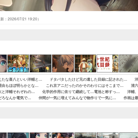
2026/07/21 19:20
えたな喜八といい洋輔と… ドタバタしたけど兄の遺した目録に記された… 
理由もほぼ明らかとな… これ京アニだったのかそのわりにはそこまで… 清
六と洋輔それぞれの… 化学的作用に依りて継続して…電池と称すっ… 洋輔
だろなんか電気で… 仲間が一気に増えてみんなで物作りで一気に… 作画は
ない。やっぱ京… 天下り式に竹のフィラメントが出てきたのは…