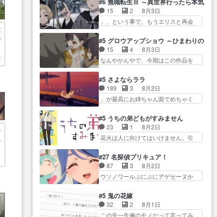
佐々木さんの優しさ… 先行で見
#6 無職転生Ⅲ ～異世界行ったら本気だ
ん… 光も感じない完全な盲目な
ントスピカが大好きだよね。ツ
た時より2人のやり取りに癒しを
15
2
8月3日
んやね…おめかし… 母役に能登
ン… 一等級ポテンシャルのアリ
感… ABEMA版の7〜8話佐々木が
」、という事で、もうエリスと再会
さんって禁じ手使ってきたー！
アちゃん可愛くて… そういや、
実年齢以上…
蒸
か？っと… サラの再登場によっ
E… 今回は小春視点も描かれてい
アリアは能力は最上級のくせに、
てルーデウスの成長が確… 人間
街
て良かった本当… 股に海豚を挟
#5 グロウアップショウ ～ひまわりのサ
… とうとうアリアと直接競う場
関係の清算が粛々と進められている
み水上バスでの会話を反芻…
15
4
8月3日
がきたこれまで… 毎度ながらの
サラ… サラとの関係に対して完
恋… OPEDとも無人バージョンか
京
なんやかんやで、今期はこの作品を
スピカの顔面芸推しのハナち
全に「昔の女」とし… ルーシー
ら主人公２人…
一番推し… 時給50円じゃ借金は
ゃ… クソレビュータリスマン趣
にデレるルディが完全に親バカで
減らない(^_^;サ… 葵ちゃん可愛
味ダダ漏れで好き… 期末試験が
#5 さよならララ
微… サラとは会ってほしいちゃ
すぎるな楠木ともりちゃんの
始まろうとしておりスピカは対
189
3
8月2日
んとした別れ方し… サラは未練0
ね… デフォルメされた表情が特
策… 能力鑑定胸像タリスマン氏
」が最高にお姉ちゃん面でめちゃく
だと言っていたけど人の気持
に多かったのが印… 葵＆茜の回
容姿も評価してし…
ちゃかわ… さすがに割れた窓ガ
ち… 実は結構好きなキャラモヤ
も良きでした。あの証拠写真、
ラスの弁償は求められた… 逡巡
モヤする別れ方だ… 役で出演さ
#5 うちの弟どもがすみません
ひ… 互いが互いのことを想って
を振り切ってみんなに謝ったララの
せていただきました！よろしく
23
1
8月2日
いるのにすれ違っ… 第５話をｄ
子
思い… 仕事に馴染めない辺り観
お… 毎クールメインヒロインを
花火は人に向けてはいけません。引
アニメストアで視聴しました。
子
ていて苦しいところ… ララちゃ
好きになっちゃう…
きこもり… 糸はまだ柊の顔も見
視… 葵ちゃんに〝瑞佳ちゃんと
自
んの事情はもう少し皆に話して良
たことなかったっけ！1… ってお
練習したい〟と言… 本当この作
#27 名探偵プリキュア！
い… ララと茉里とで初のアルバ
名前を見たんだけどあの中村大樹さ
品は「キャラ」を活かすのがう
87
3
8月2日
イト。七転八倒し… 労働するプ
ん… 糸ちゃんカッケー、色んな
ま… みずかちゃんの介入で双子
ウソノワールぷにぷにアゲセーヌか
リンセスえらい。プリンセスの
意味でwゲームが… 姉から性的興
の仲にヒビが………
わよ!!… 順当にマコトジュエルの
精… アンデケン行ってケーキ食
奮覚えてないよね？なんて言
争奪戦をやったと。… 記憶を取
べて、帰りにカメ… ララが働く
#5 鬼の花嫁
わ… テーマ：引きこもりの理由
り戻し正式に探偵事務所で働き始
事でのてんやわんや。働いて大
32
2
8月1日
感想は、久しぶり… 元ゲーマー
め… ポワロ、元ネタを解説して
変… 地道に働き人と関わる日々
この先一生俺のモノだって言ってみ
なので、はちゃめちゃ楽しく作