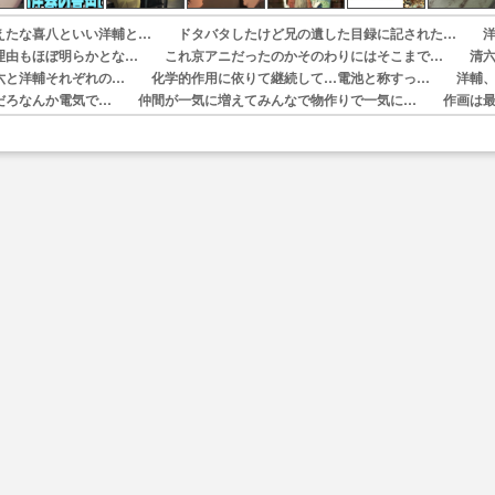
えたな喜八といい洋輔と… ドタバタしたけど兄の遺した目録に記された… 
理由もほぼ明らかとな… これ京アニだったのかそのわりにはそこまで… 清
六と洋輔それぞれの… 化学的作用に依りて継続して…電池と称すっ… 洋輔
だろなんか電気で… 仲間が一気に増えてみんなで物作りで一気に… 作画は
ない。やっぱ京… 天下り式に竹のフィラメントが出てきたのは…