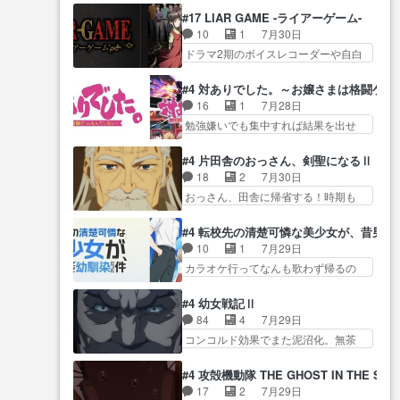
い、さわやかだ 世話好きの陰に支
生まれた日』をダラさ… 陰惨な
の… そのために役割を超越する
#17 LIAR GAME -ライアーゲーム-
配… ヤクねこのクワガタ取りの
過去がきっちり現代に継承されてい
者の出現させるた… アリスのお
10
1
7月30日
話見て切なくなっ… 普段は選別
る… ダラさんと姉弟の母との出
陰で他の勇者達も共闘してくれ魔…
ドラマ2期のボイスレコーダーや自白
された4～600レスを2,30… 隠し
会いの話やはりダ… ダラさんの
ゲーム… ヨコヤは人間の弱い所
方が密売人のそれww唐突な作画力の
過去話も佳境…げに恐ろしいは
をつくのが抜群に上手… 昼の国
正… なんか今日はかなり一瞬で
#4 対ありでした。～お嬢さまは格闘ゲ
人… 第５話感想：２人の過剰な
の奴らも馬鹿が多いが、夜の国も同
終わっちまったっ… 先週と比べ
16
1
7月28日
貢ぎ物?の礼とし… 第５話感想：
じ… ご視聴ありがとうございま
てまだまともに見えた。4話は過…
勉強嫌いでも集中すれば結果を出せ
姉のお誕生会にダラさんを招
した来週もよろし… 握った◯治
る美緒が… 毎晩スト６対戦を楽
待… 部分的に時系列が4話と入れ
郎（中の人的に）仲間であるプ
しむ４人。だが、期末試… どん
替わってるのね… こんなデカイ
#4 片田舎のおっさん、剣聖になるⅡ
レ… ヨコヤの頭の回転の速さと
なゲームも相手が強すぎるとやる気
のどうやって運ぶんだよ！？
18
2
7月30日
人間の心理を利用… 夜の国のヨ
無く… テーマ：テスト勉強と大
姉… ダラさん、人型形態にもな
おっさん、田舎に帰省する！時期も
コヤ支配がますますひどく……。
会感想は、美緒がテ… すげーー
れるんか!?w髪…
時期だし… じいさん、ベリル、
… ヨコヤは飴と鞭で夜の国の独
ーーーーーーー良い……。女性声
副団長、年長者が強い順… 底知
裁支配を強化、… やはりヨコヤ
#4 転校先の清楚可憐な美少女が、昔男
優… 深夜の格ゲー対戦よりテス
れない爺さんには夢が詰まってると
いいですね。昼の国が勝てる
10
1
7月29日
トの方がよっぽど… 真剣に授業
思う… クルニ、ヘンブリッツ、
流… 役で出演いたしました。次
カラオケ行ってなんも歌わず帰るの
を受けて、夜は珠樹の部屋で格
ミュイと一緒におっ… 帰省、お
回も緊張が止まり…
かよハン… 春希ちゃんの私服、
ゲ… 来たる定期テストに向けて
供ヒロインはクルニ。順番的には
めっちゃ可愛いぞ！！！… どう
勉強会！美緒ちゃ… 受験勉強と
#4 幼女戦記Ⅱ
確… 父親から手紙が来た。サー
やらあの女優さんが春希のお母さん
戦闘の2択なら戦闘を選ぶ娘w
84
4
7月29日
ベルボアの退治の… ここでヘン
のよ… 春希ちゃん姫ちゃんに野
美… 勉強嫌いでバトルを選ぶっ
コンコルド効果でまた泥沼化。無茶
ブリッツくんが同行するのが変
菜の子も凄え可愛い… 隼人くん
て、ひぐらしの沙…
振りに奇… ルーデルドルフ中将
で… ・ベリル、実家に帰ること
のスマホを買いに行ってたけど完
自らが行う煙草と葉巻は… ブロ
に・ベリルはミュ… おっさんの
#4 攻殻機動隊 THE GHOST IN THE SHE
全… 第４話をU-NEXTで視聴しま
グを更新しました!!宜しければ、是
親となるとお爺ちゃんだよね孫
17
2
7月29日
した。視聴… スマホを買うた