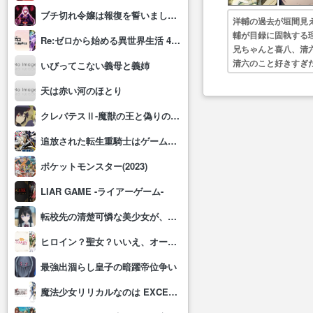
ブチ切れ令嬢は報復を誓いました。 ～魔導書の力で祖国を叩き潰します～
洋輔の過去が垣間見
輔が目録に固執する
Re:ゼロから始める異世界生活 4th season
兄ちゃんと喜八、清
清六のこと好きすぎ
いびってこない義母と義姉
高なのに話がつまら
天は赤い河のほとり
クレバテスⅡ-魔獣の王と偽りの勇者伝承-
追放された転生重騎士はゲーム知識で無双する
ポケットモンスター(2023)
LIAR GAME -ライアーゲーム-
転校先の清楚可憐な美少女が、昔男子と思って一緒に遊んだ幼馴染だった件
ヒロイン？聖女？いいえ、オールワークスメイドです(誇)！
最強出涸らし皇子の暗躍帝位争い
魔法少女リリカルなのは EXCEEDS Gun Blaze Vengeance