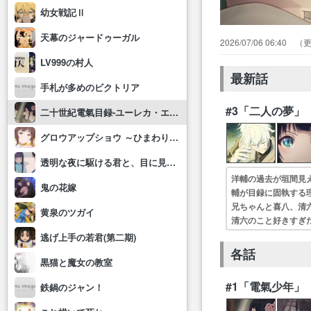
幼女戦記Ⅱ
天幕のジャードゥーガル
2026/07/06 06:40
LV999の村人
最新話
手札が多めのビクトリア
#3「二人の夢」
二十世紀電氣目録-ユーレカ・エヴリカ-
グロウアップショウ ～ひまわりのサーカス団～
透明な夜に駆ける君と、目に見えない恋をした。
洋輔の過去が垣間見
鬼の花嫁
輔が目録に固執する
兄ちゃんと喜八、清
黄泉のツガイ
清六のこと好きすぎ
高なのに話がつまら
逃げ上手の若君(第二期)
各話
黒猫と魔女の教室
#1「電氣少年」
鉄鍋のジャン！