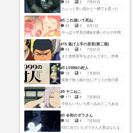
の鬼夜叉と田楽の増次郎。小さない
に憧れるのはいいけど自分自身
23
2
7月31日
気にしないし、充実し… ・バー
ざこ… 着眼点は良くとも、先鋭
が… 素の自分はどちらなのかは
ちょっと良い話かと一瞬でも思った
チャルだけど、みゅーたいぷ初ライ
的すぎるのか。芸能… 鬼夜叉は
まだ不明だが見せ…
私が間違… ろくろ首さんも油舐
ブ… OPこんなんだっけ？と思っ
石也と共に観世座をあとにし、三
めてなかった？白雪碧さ… 今日
たら歌唱シーン… の、らいぶシ
#5 これ描いて死ね
条… 観世座を離れ、三条坊門御
も1日お疲れ様でした～───昨晩～
ーン＿!!­­--­­--­… それだけでええや
20
2
8月1日
所で日々を送る鬼… 「お前(鬼夜
今… 幼女に拾われたお市ちゃん
ん！！しかし、ビオラが仕…
やっぱり早見沙織&水瀬いのりの中間
叉)が凄いのではなく客が凄い…
の恩返し。化け猫… 役にて出演
層は上… あれ光って漫研入るこ
田楽と猿楽の獅子舞勝負。鬼夜叉は
させていただきました。ジョア
とになってたんだっけ… 登場人
猫の動き… 登場人物の我が強
#15 逃げ上手の若君(第二期)
ン… トイ・ストーリーみたいな
物が増えてわいわいしたところが好
い。新しい獅子舞に拘って… 第
34
1
7月31日
始まり。流石に除… 猫相手にな
き… 初コミティアで２０冊刷り
５話をprimevideoで視聴しまし…
また突然実写をはさんできた。作画
んでそんなに…と思ったらそう
は妥当だよね。俺… 藤森さんの
リソース… やるべきことが逃げ
い… いつもと違って少し良い話
ママ向けの漫画で、また涙腺
る事と分かると水を得た… 30歳
化け猫は油が好物… 今回はあか
#5 LV999の村人
が⋯… 〜漫画に「想い」をこめ
まで童貞だと魔法使いになれるとい
やし1体のみで15分。金持ちの…
19
1
7月30日
よう｣娘に漫画であ… 何回この作
う… こっちの諏訪の三大将もま
今更だけど霊が性行為で祓えること
単身で戦う鏡の元にアリスが街の冒
品に泣かされるのだろう。光が
たクセが強いw色… 頼重が完全に
は何とな…
険者率い… 鏡浩二はゲーム世界
藤… ホテル泊まってコミティア
ブレーンだよね毎回敵キャラ
に飲み込まれた転生者と… みん
っていいなあ。同… コミティア
#5 ヤニねこ
が… 弧次郎「欲を我慢して強く
なががんばってくれたアリスの父ち
参加のしおりを徹夜で作る先生
171
4
7月30日
なれるなら大飯食… 変化球な演
ゃん… 成長限界が999である村人
(… お母さん、娘にあんな漫画描
今回もいろいろ突っ込みどころある
出も交えながらの状況説明が本
と定めた上位存… 大規模バトル
かれたら泣いち…
回だった… ヤクのクワガタ取り
当… LOで参加させていただきま
シーンなのに会話してばっか
の話が尋常じゃない雰囲… 妹子
した！最終的に… この高らかな
#5 令和のダラさん
り… やっぱり勇者より強かった
ちゃんの恋愛話をしたり、タバコを
DT宣言、合田一人に通じるも…
52
4
7月30日
か笑統率力LV9… 普通の人間の親
生産… ここうっすら思ったこと
この作品は近年稀に見るおっさんキ
EDに出ていたダラさん人形はなんな
子やーん総務課長と娘の女子…
ズバリ言ってくれて… おかし
ャラの充…
んだと… 『ダラさんと呼ぶ者が
これがこの世界の仕組みか‥Lv200帯