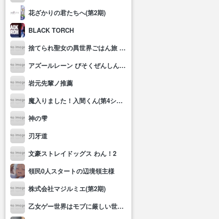
花ざかりの君たちへ(第2期)
BLACK TORCH
捨てられ聖女の異世界ごはん旅 隠れスキルでキャンピングカーを召喚しました
アズールレーン びそくぜんしんっ！にっ!!
岩元先輩ノ推薦
魔入りました！入間くん(第4シリーズ)
神の雫
刃牙道
文豪ストレイドッグス わん！2
領民0人スタートの辺境領主様
株式会社マジルミエ(第2期)
乙女ゲー世界はモブに厳しい世界です2