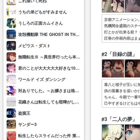
これ描いて死ね
うちの弟どもがすみません
京都アニメーション
うしろの正面カムイさん
気機関全盛期のスチ
灯とかが出来る前？・
攻殻機動隊 THE GHOST IN THE SHELL
圧巻の作画内容はま
アニクオリティです
メビウス・ダスト
#2「目録の謎」
無職転生Ⅲ ～異世界行ったら本気だす～
君のことが大大大大大好きな100人の彼女(第3期)
ワールド イズ ダンシング
喜八と稲子が互いに
対ありでした。～お嬢さまは格闘ゲームなんてしない～
供の落書きを追いか
ちゃん、今期で一番
花織さんは転生しても喧嘩がしたい
己中すぎるけどもは
録、争奪戦!!イナ
盗掘王
#3「二人の夢」
サンダー3
転生したらスライムだった件 第4期