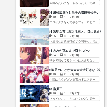
非… 計画通りにはいかないね笑
扱… ・ベリル、実家に帰ること
殿田みたいになっちゃった人って結
め、都心で待ち合わせをした…
やり遂げた(ほぼ… 今回もターニ
に・ベリルはミュ…
構会社に… バトーがカッコいい
OP曲きっかけで見始めてたけどなん
ャに不都合なことがあったり
と思ってたら、トグサが… あの
だかん… いきなりシリアス展開
#4 最強出涸らし皇子の暗躍帝位争い
し… 白髪の男性が語った家族を
見た目もうただのロボでしかないん
ぶち込んでくるじゃん… 春希の
10
1
7月29日
失った喪無感が、… 連邦に対し
だよ… 俺らの汗拭きそりゃいや
家庭事情は複雑。食事とか隼人が親
エロイタチなんて事をフィーネとエ
て有利な講話条件を引き出すた
だろwwバトー＆ト… イノセンス
身…
リーにア… アルも気付かなかっ
め… コンコルド効果に油を注ぐ
の元となった回だけど、ガイノ
た事を…フィーネは自分… モン
ターニャの勝利軍… 犠牲を払っ
#4 透明な夜に駆ける君と、目に見えない
イ… アダム・リンクやジェイム
スターを呼ぶ笛？黒幕は狩猟祭とは
ても良いならお前たちが前線へ
25
3
7月28日
スン(教授)型サ… アンドロイドも
関係… 平凡な少女に見える眼鏡w
行… 戦闘がアッサリし過ぎじゃ
不適切な言葉を指摘する鳴海も、1話
おっさんの汗を拭くのは嫌や…
眼鏡属性は持ち合… 神アニメ、
ない？戦争がメイ…
では冬… かけると鳴海のやり取
押井守監督のイノセンスの土台にな
ケテーイ！「騎士狩猟祭、前夜
り微笑ましいw良い奴… どう接し
ったエピ… コミカルなのにも慣
#4 きみが死ぬまで恋をしたい
の… フィーネがアルノルトに活
ていいのかわからず戸惑うかける
れてきました。１話でし… ロボ
64
3
7月28日
躍してもらいたが… 第４話を
も… 盲目だと相手の表情も分か
ットの反乱は今となっては良くある
戦争で戦ってるシーンはあまりない
ABEMAで視聴しました。視聴
らないからどう思… 今期のバッ
話し…
とはいえ… 前回までにあまり見
に… 第４話、アルとフィーネの
クナンバーみたいなOPアニメ。
れなかったようなシーナ… ミミ
２度目のデート出… マジできな
#28 君のことが大大大大大好きな100人の
… 初デートで冬月を笑わせよう
の存在で揺らぐ14クラス約束された
臭いぞ帝位争い。姉からの刺客
10
2
7月28日
とする姿も冬月… 特に大きな事
死… ミミの秘密をあっさり受け
を… ふぃーねと町の様子を見に
今回はもうグダグダ言わずにステー
件やイベントが起きるでもな
入れたのは拍子抜… 蘇生魔法っ
行ったら町中で窃…
ジを見た… 君のことが大大大大
く… 初デートで冬月を笑わせよ
て下衆い国なら進退窮まったら
大好きな１００人の彼女… 100カ
うとする姿も冬月… 3話までは主
#3 盗掘王
手… 蘇生魔法ヤバイけどミミい
ノ版ラブライブ！？こういうのは
人公がどうでもいいことでず
16
1
7月27日
なかったら詰んで… アニメオタ
人… 俺、みんなのレッスン動画
っ… 花火購入に浅草へ…行き当
ひっどい、、、とにかくひどい原作
クあるある：作中に花が登場す
をDVDが焼きき… アナウンス役
たりばったり訪問…
が俺レベ… 一般人が巻き込まれ
る… ご視聴ありがとうございま
で出演いたしましたみんなの
ることもあるのか結構面… 久野