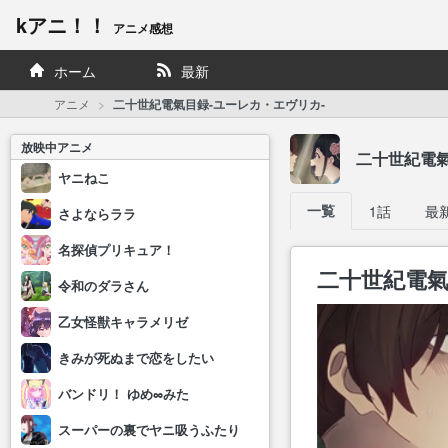
kアニ！！
アニメ感想
ホーム
最新
アニメ
二十世紀電氣目録-ユーレカ・エヴリカ-
放映中アニメ
二十世紀電氣
ヤニねこ
一覧
1話
最
さよならララ
名探偵プリキュア！
二十世紀電氣
令和のダラさん
乙女怪獣キャラメリゼ
きみが死ぬまで恋をしたい
バンドリ！ ゆめ∞みた
スーパーの裏でヤニ吸うふたり