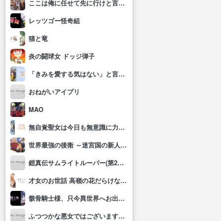
ここは俺に任せて先に行けと言ってから10年がたったら伝説になっていた。
レッツゴー怪奇組
猫と竜
炎の闘球女 ドッジ弾子
「きみを愛する気はない」と言った次期公爵様がなぜか溺愛してきます
おねがいアイプリ
MAO
無自覚聖女は今日も無意識に力を垂れ流す
世界最強の後衛 ～迷宮国の新人探索者～
鎧真伝サムライトルーパー(第2クール)
才女のお世話 高嶺の花だらけな名門校で、学院一のお嬢様(生活能力皆無)を陰ながらお世話することになりました
骸骨騎士様、只今異世界へお出掛け中Ⅱ
ふつつかな悪女ではございますが～雛宮蝶鼠とりかえ伝～