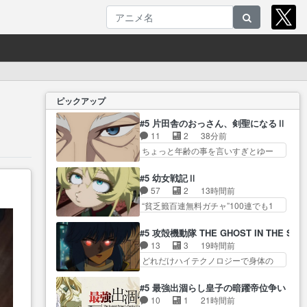
ピックアップ
#5 片田舎のおっさん、剣聖になるⅡ
11
2
38分前
ちょっと年齢の事を言いすぎとゆー
か言い訳… ベリルの母もやはり
只者じゃなかったかベリ… 帝国
#5 幼女戦記Ⅱ
との国境沿いに住んでる剣聖親子っ
57
2
13時間前
て今… 討伐と立ち合い稽古。今
“貧乏籤百連無料ガチャ”100連でも1
回もこれでもかって… サーベル
回… 2期入ってから地味だよね。
ボア討伐終了怪我もなくみんな無
ただでさえ幼女… 「餌になって
#5 攻殻機動隊 THE GHOST IN THE SHE
事… 若いものは血気盛ん。すぐ
もらわねばならぬ」って言葉
13
3
19時間前
自分を試したくな… 第５話を
に… ゼートゥーア左遷によって
どれだけハイテクノロジーで身体の
primevideoで視聴しまし… 「こ
参謀本部の連携が… 緊張感ある
価値がフ… ジャミングも伏線に
りゃ晴れるな」予報の確信っぷりで
戦闘描写とギャグ今週の『有能
なるかと思った回想シー… フチ
笑っ… 一応ちゃんと"とっくに峠
#5 最強出涸らし皇子の暗躍帝位争い
な… 知識が必要なセリフや描写
コマだいぶ理性持ち始めた。この世
は越えてる"のか… ベリルも剣士
10
1
21時間前
が大好き『アンド… ターニャの