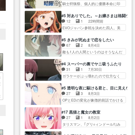
界の… 原作読んだのもう何年も
としての欲に飲まれたのか。剣…
騎士狩猟祭、個人的に優勝本命に印
直属の上司になったのは僅かな
前なのに、覚えてる… コイルの
を付けた… 細かい設定を考える
希… 負ける戦争が無理ゲー化し
汚職を突き止めるべくバトーの指
のが面倒な時は古代魔法… エル
ていくのが面白い… ゼートゥー
#5 対ありでした。～お嬢さまは格闘ゲ
導… やまとん1号はどこの部分で
ナがチートすぎる笑アルは最初から
ワが左遷、しかもスパイによっ
12
1
22時間前
使うのだろう？… 日本とロシア
自分… プラネット・ウィズ展開
て… ゼートゥーアが東部に左遷
EVOジャパン参戦を決めた四人。美
が絡む政治の話かつ色々な用
アツいな「騎士狩猟… 麦茶どこ
ターニャにとって…
緒の母… この作品に唯一足りな
語… 第５話をprimevideoで視聴
ろかタイトル通り麦茶の出涸らし
いと思ってた(無くて… 見た目は
しまし… 前回同様『イノセン
#5 きみが死ぬまで恋をしたい
ぐ… 第５話をABEMAで視聴しま
気品溢れてるのに中身は…美緒マ
ス』を含む押井・神山版… 第５
67
2
8月4日
した。視聴に… 復讐に燃える吸
マ… テーマ：格ゲー大会に行く
話「EPISODEラストの母親の気持…
敵も1人の人間というのはそうなんだ
血鬼兄弟の弟ですいいキャラ…
には？感想は、美… 大会を前に
けど状… もう着れないからって
クリスタ皇女が“萌え”なのでこの娘が
格ゲー熱が高まる一方、百合の
どういう意味だろうな… ミミを
皇帝… ウサギ好きそうな王女殿
#4 スーパーの裏でヤニ吸うふたり
本… 東京で開催される格ゲー大
人間に戻して欲しいでも自分達が代
下がかわいい。幼馴… ついに始
31
1
7月30日
会に参加すること… Japanに向け
わ… ご視聴ありがとうございま
まった狩猟祭。エルナの活躍で上
ガラケーがぶっ壊れたので仕方なく
て外泊届にサインをもらっ… 長
洋
した見るたびに切… 誰かと思っ
位…
スマホに… 佐々木さんとは同い
崎から大会のために東京へ!/でも観光
六
たらちゅー先輩か。しれっと相
年くらいに思ってたけど… やは
よ… 旅の支度全部やってくれる
#5 透明な夜に駆ける君と、目に見えない
、
方… 第５話感想：コ□した相手に
り出オチ感が否めず、エピソードの
先輩、なんだかん… 第５話をｄ
27
3
8月3日
も家族や…､戦… つらい回だ……
最
打率… 田山さんが佐々木さんに
アニメストアで視聴しました。視…
OPとEDの変化が象徴的前話でかける
つらすぎる……。エスタ先輩…
沼っていく…こんな… 佐々木さ
には… 小春の透明なモヤのかか
今週のシーナとミミも可愛かった2人
ん、腕フェチなんですね笑最近ま
った世界。どんな女… そうか、
の関係… 確かに相手にも家族や
#17 黒猫と魔女の教室
じ… 佐々木がガラケーからスマ
こんな風に見えてるのかぁ。かけ
大切な人はいるけど、… 白シャ
27
1
8月2日
ホに変えるって、… もうドラマ
る… 完全な両片思いになりまし
ツが作業着みたいなもんなんですか
タリスマン、｢グリ○ィンドール!!｣み
版孤独のグルメファンコンテン
たねぇ…OPとE… 余計な物は描
ね…
た… 最初の障害ゴーレムを全員
ツ… 「お腹冷えちゃわない？
かず白く靄がかった小春ちゃ
で力を合わせて倒… アリアはホ