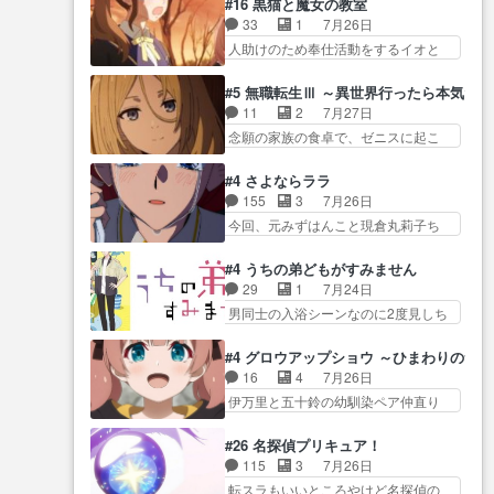
した！アリとセイ… ごめん、そ
#16 黒猫と魔女の教室
ア… 恋太郎ファミリーがガチで
美咲さんと言えば幼女！アイマスの
ういう話がしたい作品じゃない
33
1
7月26日
アイドルに挑戦！… ギャグギャ
市原… 遼河は目的の為には人命
の… 第４話感想：その口止め効
人助けのため奉仕活動をするイオと
グしくもド直球で泣ける回来た
も軽視するタイプの… 4つのスキ
果あるかな？ミミ…
カストル… スピカも大概怖がり
な… 【完全初見】100カノ
ルが揃う。広い墓を捜索中、遼
だけど、カストルが更に… イオ
Girlfrien… 『アイドル伝説恋太郎
#5 無職転生Ⅲ ～異世界行ったら本気だ
河… 村正はそんなおどろおどろ
とカストルの共通点は、魔法の制御
ファミリー』にて「ア… 安木路
11
2
7月27日
しいエピソードあ… 気持ちよく
が出… 椋鳥の大群て…住民から
佐ウル子役で出演いたしましたクォ
念願の家族の食卓で、ゼニスに起こ
しようとしてるのはわかるけど。
迷惑がられてない？… キングコ
リ…
った奇跡… キスをせがむロキシ
… 韓国ご自慢の俺レベのアニメ
ングor進撃の巨人牡羊座のアル
ーが可愛い過ぎ！妹達へ… エリ
制作を日本に奪… 予言で正体が
#4 さよならララ
デ… スピカ・イオ・カストルと
ナリーゼの悪魔の囁きwクリフとエリ
バレる、もう騙し討ちは出来
155
3
7月26日
いう組み合わせ。… 有り余るパ
ナ… 悪魔の囁きやめてくださいw
な… 村正の墓、アニメで見ると
今回、元みずはんこと現倉丸莉子ち
ワーが制御出来ない誰かの為に
おい、1番重要… ゼニスも感情が
一杯で怖いな。ア…
ゃんが出… いや、これけっこう
力… スピカの放り込みかたが雑
出てきてて良い方向に進んで…
おもしろいかも知れん。… 王子
になってきてるな… イキりカス
#4 うちの弟どもがすみません
第５話をABEMAで視聴しました。視
様とは...本当の愛とは...なんぞ…
トルは怖がりやったかあスピカ
29
1
7月24日
聴に… クリフとエリナリーゼさ
テンポの良いボケとツッコミで笑わ
な… 鏡の世界への突入と新たな
男同士の入浴シーンなのに2度見しち
んが夫婦になり、ノ… エリナリ
せつつ、… この作品、ストーリ
依頼サブタイトル…
ゃった… 肩ひじ張って素直に言
ーゼ様相変わらずで草ルディ君釣
ーにも登場人物にも全く… 家で
葉が出てこない糸と源… 蛙を散
り… ルーデウスにシルフィエッ
#4 グロウアップショウ ～ひまわりのサ
机に向かってる時の貧乏ゆすりと
歩って逃げるよね！糸と類を助けよ
トとロキシーとの… 離れ離れに
16
4
7月26日
か、ラ… お姉ちゃんと話せ
う… 類の面倒見るのが1番大変そ
なったり別れがあったり絶望の大…
伊万里と五十鈴の幼馴染ペア仲直り
た！！！！し、また1歩進… ヒメ
う糸は誰とでも… 源くんを甘え
回だが、… 先週の雫スヴェトラ
カの最後の言葉に、ララは何を思う
させるまでの糸と周りの出来
ーナ回に続き、今回は伊… い
のだ… 息をするかのように3話ま
#26 名探偵プリキュア！
事… 源くん、甘えちゃうぞ宣
や、これ素晴らしいコメディアニメ
で視聴。2026… ララの王子様探
115
3
7月26日
言。思ったよりラブ… 糸ちゃん
だな。… 水着回なのにビキニじ
しが本格的に動き出した回。…
転スラもいいところやけど名探偵の
のまっすぐな言葉、わたしも原作