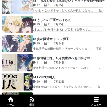
#3 「きみを愛する気はない」と言った次期公爵様が
心を許す、母の友達である光… 黒絵の可愛さレベ
の間合いにスルっと入ってきて相手の… ビオラが
17
1
7月25日
ルが止まらない。南くんと… 黒絵の母とのやり取
都子さんを籠絡しに来ててやばいぞ… マネージャ
いいじゃないですか！どんどん仲良しになっ… 結
りでエヴァの加持さん思…
ー現実版初登場！バレーボールに… 藻掻きながら
婚初日で君を愛する気はないものはやはり… 今期
前に進もうとするあられと律少… ビオラスマイル
の恋愛系で1番これが好き。愛する気は… 今晩
#4 うしろの正面カムイさん
で相手の緊張を解く相手の共… たまったアニメ
は、2130頃からシンデレラガールズ… 公爵の妻
19
2
7月25日
50本だってｗ今日も帰った… マネージャー実在
なのに着てる洋服がシンプル。テー… まあ、これ
JSコスプレ無理があるけど口裂け女寄って… 小
した大逆風のハズなのに全…
は見なくていいな。むしろ判断が… 自分でも気づ
学生コスには無理あるぞ。そのベットの下… シヅ
くほど嫉妬してる様子は可愛い… 次期公爵様がな
カちゃんがヤバすぎてボキキしそう(ぇ… 口裂け
#3 炎の闘球女 ドッジ弾子
ぜかヒロイン化していますデ… 【今夜のアニメA
女って人を襲うって知らなかった…ポ… そのスタ
19
1
7月24日
は…】前向き没落令嬢×こ… 「ぼやっとしてたら
イルで小学生ファッションは口裂け… 相変わら
小仏珍子cv前田佳織里トリガーフラッシュ… 宇宙
菜園の領地の外まで開墾…
ず、尺の都合なのか原作漫画の細か… 除霊士カム
背景でナレが始まり音楽が1本引きギタ… 珍子を
イと助手シヅカのエッチで笑える… 今回はかつて
いたぶってるのか！？Cパートで懐か… 普通にド
#3 骸骨騎士様、只今異世界へお出掛け中Ⅱ
昭和キッズを恐怖のどん底へ突… 現代で有名な口
ッジが激アツ。いや羽仁衣が初めて… 優谷優の声
11
1
7月24日
裂け女登場！お市ちゃん、ポ… ろくろ首の除霊シ
優に「ちんこ」って言わせてて興… 珍子ちゃ
凄え料理だな酔いどれターキーwとりあえず… ２
ーン「悪霊退散」のパチン…
ん………！！！！？！先週に引き続… これは意図
期第３話感想：まさか最初に出て来た兄妹… 妹想
的に1～2話でスルーしたことだ… これは本作に
いの良いお兄ちゃん！！現場も楽しかっ… 第３話
#4 LV999の村人
限ったことでなく、最近のアニ… 東山朱莉
をｄアニメストアで視聴しました。視… ローデン
50
1
7月23日
（AkariHIGASHIYAM… こんなに可憐で可愛い泣
王国ホーバン領を訪れたアーク一行… 1期に引き
魔物1万体に主人公が一人で戦いを挑む流れ… 前
き虫メイドが僅か3…
続き２期にも出演させていただけ… 1期の頃から
半は魔族へ恨みを持つだろうパルナの強い… 両親
思ってたんだけどヒロインのエ… 依頼を受けて問
を魔物と人間に殺された鏡の生い立ち。… 勇者た
#4 ヤニねこ
題解決特筆する事は無いが、… 今週もありがとう
ちを信じてアリスを預ける、鏡を信じ… 勇者パー
149
4
7月23日
ございます耳がヒクヒクな… 時計台に登ってるの
ティが仲間になった！？会話が通じ… 鏡の過去、
ホーム
最新
メニュー
そしてカンサイがかわいい字書きネコのモジ… カ
見ると挟まれないか心配…