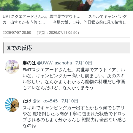
EMTスクエアードさんね。異世界でアウト… スキルでキャンピング
カー出すとかもう何で… 今期の飯テロ枠、昨日寝る前に見て後悔し
た… 20:57～にやってるアニメなので期待値… 異世界行ったらキ
2026/07/07 20:50
2026/07/11 05:50
ャンピングカーで!って異… とんでもスキルで異世界放浪メシ系の作
品ね… 倒した獣がその場で加工されたドロップアイ… 雑な召喚説
明が良き！イケメンを一本釣りし… 聖女の異世界召喚に巻き込まれて
Xでの反応
外へポイさ… 月が2つある異世界はわかる。しかし片方が…
麻のは
UWW_asanoha
7月10日
EMTスクエアードさんね。異世界でアウトドア、い
いな。キャンピングカー高いし羨ましい。あのスキ
ル欲しい。なんかよくわからん魔物の料理だし作画
もアレなんだけど、なんかうまそう
たけ
ta_ke4545
7月10日
スキルでキャンピングカー出すとかもう何でもアリ
やな 魔物倒したら肉が丁寧に包まれた状態でドロッ
プされるのもよく分からんし 戦闘力は全然ない感じ
なのね