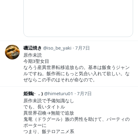
磯辺焼き
iso_be_yaki
7月7日
原作未読
今期3聖女目
なろう産異世界転移追放もの。基本は飯食うジャン
ルですね。飯作画にもっと気合い入れて欲しい。な
ぜならこの手のはそれが命なので。
姫鶴(· ．)
himeturu01
7月7日
原作未読で予備知識なし
でも、長いタイトル
異世界召喚→無能で追放
鬼竜（ドラグール）族の男性を助けて、パーティの
ポーターに
つまり、飯テロアニメ系