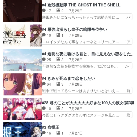
め、都心で待ち合わせをした… OP曲きっかけで
グを更新しました!!宜しければ、是非… 計画通り
#4 攻殻機動隊 THE GHOST IN THE SHELL
見始めてたけどなんだかん… いきなりシリアス展
にはいかないね笑やり遂げた(ほぼ… 今回もター
17
2
7月29日
開ぶち込んでくるじゃん… 春希の家庭事情は複
ニャに不都合なことがあったりし… 白髪の男性が
殿田みたいになっちゃった人って結構会社に… バ
雑。食事とか隼人が親身…
語った家族を失った喪無感が、… 連邦に対して有
トーがカッコいいと思ってたら、トグサが… あの
利な講話条件を引き出すため… コンコルド効果に
見た目もうただのロボでしかないんだよ… 俺らの
#4 最強出涸らし皇子の暗躍帝位争い
油を注ぐターニャの勝利軍… 犠牲を払っても良い
汗拭きそりゃいやだろwwバトー＆ト… イノセン
10
1
7月29日
ならお前たちが前線へ行… 戦闘がアッサリし過ぎ
スの元となった回だけど、ガイノイ… アダム・リ
エロイタチなんて事をフィーネとエリーにア… ア
じゃない？戦争がメイ…
ンクやジェイムスン(教授)型サ… アンドロイドも
ルも気付かなかった事を…フィーネは自分… モン
おっさんの汗を拭くのは嫌や… 押井守監督のイノ
スターを呼ぶ笛？黒幕は狩猟祭とは関係… 平凡な
#4 透明な夜に駆ける君と、目に見えない恋をした。
センスの土台になったエピ… コミカルなのにも慣
少女に見える眼鏡w眼鏡属性は持ち合… 神アニ
25
3
7月28日
れてきました。１話でし… ロボットの反乱は今と
メ、ケテーイ！「騎士狩猟祭、前夜の… フィーネ
不適切な言葉を指摘する鳴海も、1話では冬… か
なっては良くある話し…
がアルノルトに活躍してもらいたが… 第４話を
けると鳴海のやり取り微笑ましいw良い奴… どう
ABEMAで視聴しました。視聴に… 第４話、アル
接していいのかわからず戸惑うかけるも… 盲目だ
#4 きみが死ぬまで恋をしたい
とフィーネの２度目のデート出… マジできな臭い
と相手の表情も分からないからどう思… 今期のバ
64
3
7月28日
ぞ帝位争い。姉からの刺客を… ふぃーねと町の様
ックナンバーみたいなOPアニメ。… 初デートで
戦争で戦ってるシーンはあまりないとはいえ… 前
子を見に行ったら町中で窃…
冬月を笑わせようとする姿も冬月… 特に大きな事
回までにあまり見れなかったようなシーナ… ミミ
件やイベントが起きるでもなく… 初デートで冬月
の存在で揺らぐ14クラス約束された死… ミミの
#28 君のことが大大大大大好きな100人の彼女(第3期)
を笑わせようとする姿も冬月… 3話までは主人公
秘密をあっさり受け入れたのは拍子抜… 蘇生魔法
10
2
7月28日
がどうでもいいことでずっ… 花火購入に浅草へ…
って下衆い国なら進退窮まったら手… 蘇生魔法ヤ
今回はもうグダグダ言わずにステージを見た… 君
行き当たりばったり訪問…
バイけどミミいなかったら詰んで… アニメオタク
のことが大大大大大好きな１００人の彼女… 100
あるある：作中に花が登場する… ご視聴ありがと
カノ版ラブライブ！？こういうのは人… 俺、みん
#3 盗掘王
うございました！アリとセイ… ごめん、そういう
なのレッスン動画をDVDが焼きき… アナウンス
16
1
7月27日
話がしたい作品じゃないの… 第４話感想：その口
役で出演いたしましたみんなのア… 恋太郎ファミ