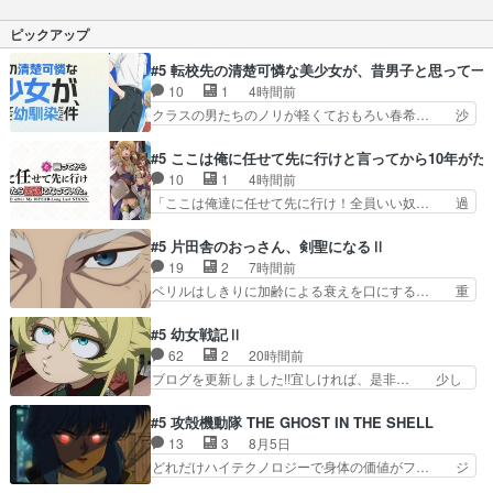
ピックアップ
#5 転校先の清楚可憐な美少女が、昔男子と思って一
10
1
4時間前
クラスの男たちのノリが軽くておもろい春希… 沙
紀は隼人への片思いを拗らせているタイプ… みな
もちゃんが透けブラしててびっくりして… レベル
#5 ここは俺に任せて先に行けと言ってから10年が
のキャラが登場。相変わらず顔や体の… 隼人が春
10
1
4時間前
希の級友を巻き込んだイジりに動じ… 第５話を
「ここは俺達に任せて先に行け！全員いい奴… 過
U-NEXTで視聴しました。視聴… ラブコメで天然
去、あとを託したロックが今、2人にあと… 木下
ジゴロというかナチュラルヒ… みなもと仲良く話
鈴奈（@0suzuna0）が【マリー… 村ごと乗っ取
#5 片田舎のおっさん、剣聖になるⅡ
す隼人を見てなぜか不安に… 無理なダイエットは
られてたら流石に気付かないか… 《漫画版少し読
19
2
7時間前
禁物だけど、なかなか結… 「これからもお手入
んだことある》エリックとゴ… ロックは敵に容赦
ベリルはしきりに加齢による衰えを口にする… 重
れ、がんばりゅ」ありが…
無くブスっといくから気持… 勇者パーティー再結
ねた歳のせいにしていた限界を超えて命の… いい
成して先にいけで激アツ… 爆縮、幻覚、主人公結
んじゃないですか。魔物の群を発見した… アマプ
#5 幼女戦記Ⅱ
構エグいことするよな… ねぇ猫耳ガール、敵の根
ラにて視聴終わり！サーベルボア討伐… を言い訳
62
2
20時間前
城に乗り込む事を同… 世もや替えが利くと復活P
にしたくないものですねwボア狩り… 先生として
ブログを更新しました!!宜しければ、是非… 少し
とは？！もう来週…
のベリルが好きだけど、今回みた… 4人だけでサ
でもマシな負け方を選んだゼートゥーア… ゼート
ーベルボアを狩りに行く。野営… ・実家周辺でサ
ゥーアの唯一の手駒が強すぎる笑あお… 私にとっ
#5 攻殻機動隊 THE GHOST IN THE SHELL
ーベルボアが暴れてると聞い… ちょっと年齢の事
て完全にご褒美回ゼー様の葉巻シー… やはりター
13
3
8月5日
を言いすぎとゆーか言い訳… ベリルの母もやはり
ニャが後方指揮だと展開に迫力が… “貧乏籤百連
どれだけハイテクノロジーで身体の価値がフ… ジ
只者じゃなかったかベリ…
無料ガチャ”100連でも1回… 2期入ってから地味
ャミングも伏線になるかと思った回想シー… フチ