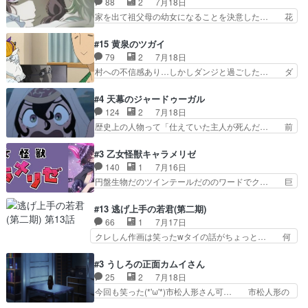
88
2
7月18日
い」の破壊力よ…あれは成田… 糸と4人の弟の関
クレールはやっぱりくれあだったか… エクレール
家を出て祖父母の幼女になることを決意した… 花
わり方がどう変化していく…
は誰だ編、遂に答え合わせの時だ… これで自分も
嫁を傷つけたら許さん、今回見せた氷の表… ツッ
キュアっと探偵事務所の一員で… あんなとみくる
コミどころが多すぎてある意味おもしろ… 胸が凄
#15 黄泉のツガイ
の何もない日常※もっと密着… LIMITかも知れな
くスカッっとしたずっと苦痛を伴って… 祖父母に
79
2
7月18日
い。キュアエクレール… ・解決編、完全に前4話
人の心があってよかった。それにし… 柚子が家族
村への不信感あり…しかしダンジと過ごした… ダ
で謎解きさせるスタ…
と決別する回柚子を傷つけた瑶太… 今期のアニメ
ンジが下界で偽アサを探す？聞きたいこと… ダン
で1番おもろい。鬼してほしい… 祖父母の柚子を
ジとの思い出を振り返るユルの表情が本… それぞ
#4 天幕のジャードゥーガル
守る姿や祖母の語る玲夜の眼… 常に言ってるけ
れの思惑が複雑に絡み合い、物語がさ… ユルは一
124
2
7月18日
ど、ラブコメの主役にも魅力… 家族にずっと理不
人になりたいのに、犬がそっと寄り… ダンジが
歴史上の人物って「仕えていた主人が死んだ… 前
尽に虐げられ、我慢を強い…
「俺は側にいる」と言ってくれた幼… 偽りだけで
提の違いはあれどファーティマに買われ寵… 侵略
は語れない友情だからこそ切なか… 今まで頼れる
した側にも人としての温かい暮らしがあ… ソルコ
#3 乙女怪獣キャラメリゼ
存在だったからこそ真実が重く… これまで積み重
クタニは本を奪うために起こった悲劇… 原論はあ
140
1
7月16日
ねてきた信頼があるからこそ… 一瞬スタッフのユ
なた達には当たり前でも私達には始… 周りの同胞
円盤生物だのツインテールだののワードでク… 巨
ーモア全開爆笑シーンが普…
がモンゴルの暮らしに慣れていく… 「肉の味を
大化した後に川へ入って小さく戻る。川に… 毎回
『血抜きしてあるからおいしい』… オープニング
クロたんのちょっとしたサービスカット… 面白い
#13 逃げ上手の若君(第二期)
になんか既視感を覚えるけどな… ソルコクタニが
設定の作品だね。夢の国デート回は怪… 結構評判
66
1
7月17日
憎むべき人であり、かつての… ラストの展開でぞ
になってたので見てみたけど、評判… 今時初デー
クレしん作画は笑ったwタイの話がちょっと… 何
くっとした。そういう方向…
トでそのチョイスは一発アウトだ… 結構、少女マ
で随所に実写入れるの？あと敵の顔芸は頼… 実写
ンガ的にシリアスな展開なのだ… 遊園地デート、
の講談から始まり途中も実写演出入った… 相変わ
#3 うしろの正面カムイさん
お互いの誤解が解けてよかっ… 円盤購入を検討し
らずコミカルなKAMAKURA良く… 動画検査させ
25
2
7月18日
始めるくらい最高だったな… 1人のjkとして普通
ていただきました！待ちに待っ… 1期目の導入も
今回も笑った(*'ω'*)市松人形さん可… 市松人形の
に生きたいのにそれを…
だけれどもぉ2期目の導入も… 観てたらいつの間
お市ちゃん登場。普通に昇天させ… 90年代の氏