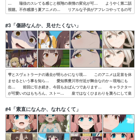
… 瑞佳のスレてる感じと桜翔の表情の変化が可… ようやく第二話
視聴。不作感漂う夏アニメの… リアルな子供がアフレコやってるの可
愛いに… ゲストヒロイン白濱霞役である御園紬さんの… 桜翔さん
のおぱんつだあああああああ！！！… それはとっても、眩しくて諦め
#3「傷跡なんか、見せたくない」
させたくて瑞… ①幼少で既にサーカス団員を夢見てた桜翔③…
雫とスヴェトラーナの過去が明らかになり現… このアニメは足首を休
ませるという事を知ら… 愛知県豊川市付近が舞台なのか～現地にも
出… 前回に引き続き、今回もおぱんつであります… キャラクター
が可愛いのはもちろん、ストー… 皇ではなくひまわりを蔑ろにして皇
に乗り換… 傷跡なんか、見せたくない自分の力量を超え… エロい
ところ以外あまり見どころがない。1… いや～、めちゃくちゃおもし
#4「素直になんか、なれなくて」
ろいね。瑞佳は… キャラデザが映えるのは勿論だけど脚本に歩…