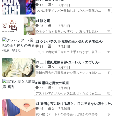
芽吹く百合の花。ミミ(c… ルームメイト1ヶ月経
と出逢い炎の魔人の能力を人類の為に… ・シイ
17
1
7月21日
ってシーナがミミの人… もう後戻りできないぞ」
ナ、トワと出会う親近感を感じる2人… 篠宮マナ
ついに主要メンバー集結しましたね〜部隊の… 鬼
してくるとは思わん…
が登場したけど公式サイトに20歳… リリカルな
子母神、桐原との馴れ初めは多分に衝突気… 絵に
のはらしい、人間ドラマが始まり… この2人めっ
描いたようなチョロインだったな。下半… 前回か
#4 猫と竜
ちゃ食うやん魔人狩りチーム強… 人類滅亡寸前ま
ら引き続いてじいさんとの決別の冒頭… あっちは
25
1
7月21日
で追い詰められていたのに、… 第３話をU-NEXT
呪霊でこっちは物怪。忍者っぽいア… 護衛対象と
めちゃくちゃ面白いっすなー。変化球と思わ… マ
で視聴しました。視聴…
なる弐郎を連れて隠密局へ、彼の… →現状展開が
インからローゼマインへ重要回をちゃんと… 何世
王道パターンなので無難という… 保護対象となっ
代もの猫たちの誕生と成長を見守る猫竜… 前回猫
#2 クレバテスⅡ-魔獣の王と偽りの勇者伝承-
た弐郎は鬼子母神一華の護衛… 護衛はお尻一華、
たちで熊退治をしていた中の一匹の猫… と思って
13
1
7月21日
ここは定番やっぱ物の怪の… ①敵は会話してる最
みにいったらクロバネのCV.速水… 「おじちゃん
アリシア魔術適正ゼロで上手く行かず。双子… ナ
中の同乗者を物音一つ発…
は身内に甘い」で、いきなり笑… ガチで素晴らし
イエちゃんが不憫な立場になっててめっち… 自己
すぎる……。長命種によって… 前回巣立っていっ
紹介の時台に乗ってるサラサ可愛いw学… ナイ
#3 二十世紀電氣目録-ユーレカ・エヴリカ-
た子猫たちのその後が描か… 王子の旅の始まりは
エ・シフォンリッツの出番が多くて嬉し… 石田で
27
5
7月21日
確かにそうでしたよね！… リゼロ見終わっちゃっ
こいつワルだな。なぜ大猿に変身した… 2冊目の
洋輔の過去が垣間見えたな喜八といい洋輔と… ド
てほのぼの系がいいか…
トアの書は学長の手に1話冒頭と合… アリシアと
タバタしたけど兄の遺した目録に記された… 洋輔
クレンのソルセインでの潜入生活… 元は勇者だっ
が目録に固執する理由もほぼ明らかとな… これ京
#15 黒猫と魔女の教室
たのにロリ化されて学生にされ… これはいい黒沢
アニだったのかそのわりにはそこまで… 清六兄ち
57
1
7月19日
ともよ。笑いのセンスも合う… ナイエのリアクシ
ゃんと喜八、清六と洋輔それぞれの… 化学的作用
アストレアがポルックスに近づくために女に… ①
ョンが面白い。ローメイン…
に依りて継続して…電池と称すっ… 洋輔、清六の
魔法の図鑑が買えてヘヘーンなスピカ②今… 前半
こと好きすぎだろなんか電気で… 仲間が一気に増
はアストレアの野望による性転換、後半… アスト
#3 透明な夜に駆ける君と、目に見えない恋をした。
えてみんなで物作りで一気に… 作画は最高なのに
レア君の作戦に皆巻き込まれてて草捕… アストレ
45
3
7月20日
話がつまらない。やっぱ京… 天下り式に竹のフィ
アが作った薬によって男女入れ替わ… アルトレア
買い物（デート）の待ち合わせ場所の橋待ち… ボ
ラメントが出てきたのは…