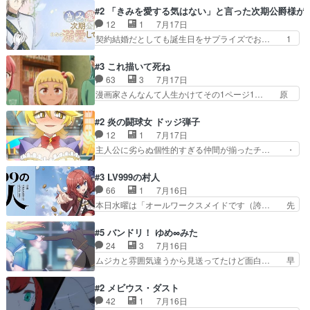
にか終わってたwそれにし… Aパートでは逃若
の仕事を思わせるケレン味作画… あいかわらず杉
#2 「きみを愛する気はない」と言った次期公爵様が
党、Bパートでは庇番衆。… 故郷は遠きにありて
田さんのアドリブっぽいなに… ギャグもいいし作
12
1
7月17日
思ふものそれは時行の鎌… というただの日常回か
画も綺麗このシーンは原作… 呪いの人形は仲間に
契約結婚だとしても誕生日をサプライズでお… 1
と思いきや、そこから…
なるの怪奇組とのネタ被… 呪いの人形、人形相手
話目のキラキラなユリウス様にそう言えば… いろ
に除霊出来るん？。w… ショートアニメならでは
いろあったんだな。奥様の心が彼の心を… 政略結
#3 これ描いて死ね
のテンポの良さが光… 呪いの人形ドジっ子すぎる
婚による妬みから色んな嫌がらせを受… 【今夜の
63
3
7月17日
しかも仲間になる… 呪いの人形がビビっとるぞ。
アニメAは…】前向き没落令嬢×こ… マウントに
漫画家さんなんて人生かけてその1ページ1… 原
今回あんまりエ…
気付かない素直な主人公大丈夫か… もうユリウス
作も読み始めたらアニメでの物語の再構築… 前向
の保護者みたい笑マウントに全… 次期公爵夫人が
きで真っ直ぐな主人公と、拗らせに拗ら… にて、
#2 炎の闘球女 ドッジ弾子
それでいいのか？と思わない… 貴族は階級社会で
落語部長役で出演させていただきまし… すげえお
12
1
7月17日
大変だ。や、やはり同性に… 第２話をU-NEXTで
もしろかった。アバンの諸星大二郎… ◤￣￣￣￣
主人公に劣らぬ個性的すぎる仲間が揃ったチ… ・
視聴しました。視聴…
￣￣￣￣￣￣￣￣￣￣名場面アイ… メンバーと部
ショッピングモールでドッジボールするな… 颯爽
室をどうにかする為に動く安海… ウケるために色
登場!因縁のライバル!善の立ち位置で… しょーも
#3 LV999の村人
んなジャンル描いてどんどん… 春の南東の空のお
な…こんなもん真面目に見たらバカ… 宿命のライ
66
1
7月16日
とめ座付近明るい星は20… 明るい現役の青春と
バルの襲撃に始まり、燃えるシチ… 早くもライバ
本日水曜は「オールワークスメイドです（誇… 先
暗い過去の情念とが良い…
ルチーム。敵もなかなかに個性… があると思った
入観に縛られない鏡の姿勢と、アリスの笑… 本日
のだがほとんど覚えていない 聖アローズ学院闘球
22:59まで！✦キャストサイン入り… 人族と魔族
#5 バンドリ！ ゆめ∞みた
部も登場し、魅力的なキ… やはり強敵に勝つには
の融合を目指す浩二…目指すもの… アリスとメノ
24
3
7月16日
特訓だよ。平仮名で呼… ライバル登場から特訓ま
ウの話から魔王軍の大規模な宣… 鏡から「アリ
ムジカと雰囲気違うから見送ってたけど面白… 早
で異常なテンポと異…
ス、共存の道はやっぱ険しいぜ… 鏡とソフトクリ
く分からせられて気持ちよくさせてほしい… あら
ーム食べるアリス凄い幸せそ… アリスの優しさと
れが偶然イベント会場に居合わせてしま… ビオラ
#2 メビウス・ダスト
浩二の揺るがない信念に思… 鏡さん、活躍する度
こいつほんま……残りの2人はビオラ… 見てて興
42
1
7月16日
に好感度爆上がりですね… ケンタウロス族面白か
奮と息苦しさを同時に感じさせるビ… ビオラちゃ