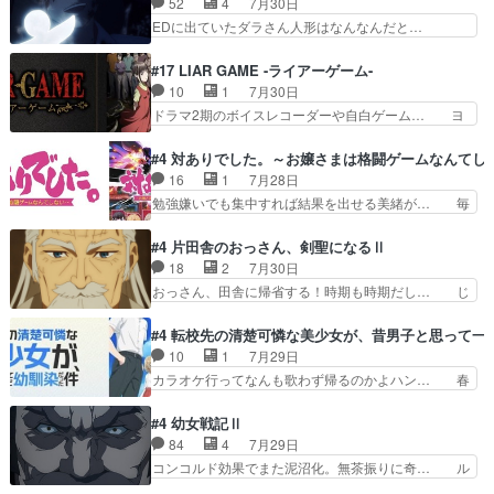
52
4
7月30日
者の出現させるた… アリスのお陰で他の勇者達も
い、さわやかだ 世話好きの陰に支配… ヤクねこ
EDに出ていたダラさん人形はなんなんだと…
共闘してくれ魔…
のクワガタ取りの話見て切なくなっ… 普段は選別
『ダラさんと呼ぶ者が生まれた日』をダラさ… 陰
された4～600レスを2,30… 隠し方が密売人のそ
惨な過去がきっちり現代に継承されている… ダラ
#17 LIAR GAME -ライアーゲーム-
れww唐突な作画力の正… なんか今日はかなり一
さんと姉弟の母との出会いの話やはりダ… ダラさ
10
1
7月30日
瞬で終わっちまったっ… 先週と比べてまだまとも
んの過去話も佳境…げに恐ろしいは人… 第５話感
ドラマ2期のボイスレコーダーや自白ゲーム… ヨ
に見えた。4話は過…
想：２人の過剰な貢ぎ物?の礼とし… 第５話感
コヤは人間の弱い所をつくのが抜群に上手… 昼の
想：姉のお誕生会にダラさんを招待… 部分的に時
国の奴らも馬鹿が多いが、夜の国も同じ… ご視聴
#4 対ありでした。～お嬢さまは格闘ゲームなんてし
系列が4話と入れ替わってるのね… こんなデカイ
ありがとうございました来週もよろし… 握った◯
16
1
7月28日
のどうやって運ぶんだよ！？姉… ダラさん、人型
治郎（中の人的に）仲間であるプレ… ヨコヤの頭
勉強嫌いでも集中すれば結果を出せる美緒が… 毎
形態にもなれるんか!?w髪…
の回転の速さと人間の心理を利用… 夜の国のヨコ
晩スト６対戦を楽しむ４人。だが、期末試… どん
ヤ支配がますますひどく……。… ヨコヤは飴と鞭
なゲームも相手が強すぎるとやる気無く… テー
#4 片田舎のおっさん、剣聖になるⅡ
で夜の国の独裁支配を強化、… やはりヨコヤいい
マ：テスト勉強と大会感想は、美緒がテ… すげー
18
2
7月30日
ですね。昼の国が勝てる流… 役で出演いたしまし
ーーーーーーーー良い……。女性声優… 深夜の格
おっさん、田舎に帰省する！時期も時期だし… じ
た。次回も緊張が止まり…
ゲー対戦よりテストの方がよっぽど… 真剣に授業
いさん、ベリル、副団長、年長者が強い順… 底知
を受けて、夜は珠樹の部屋で格ゲ… 来たる定期テ
れない爺さんには夢が詰まってると思う… クル
#4 転校先の清楚可憐な美少女が、昔男子と思って一
ストに向けて勉強会！美緒ちゃ… 受験勉強と戦闘
ニ、ヘンブリッツ、ミュイと一緒におっ… 帰省、
10
1
7月29日
の2択なら戦闘を選ぶ娘w美… 勉強嫌いでバトル
お供ヒロインはクルニ。順番的には確… 父親から
カラオケ行ってなんも歌わず帰るのかよハン… 春
を選ぶって、ひぐらしの沙…
手紙が来た。サーベルボアの退治の… ここでヘン
希ちゃんの私服、めっちゃ可愛いぞ！！！… どう
ブリッツくんが同行するのが変で… ・ベリル、実
やらあの女優さんが春希のお母さんのよ… 春希ち
#4 幼女戦記Ⅱ
家に帰ることに・ベリルはミュ… おっさんの親と
ゃん姫ちゃんに野菜の子も凄え可愛い… 隼人くん
84
4
7月29日
なるとお爺ちゃんだよね孫扱… ・ベリル、実家に
のスマホを買いに行ってたけど完全… 第４話を
コンコルド効果でまた泥沼化。無茶振りに奇… ル
帰ることに・ベリルはミュ…
U-NEXTで視聴しました。視聴… スマホを買うた
ーデルドルフ中将自らが行う煙草と葉巻は… ブロ