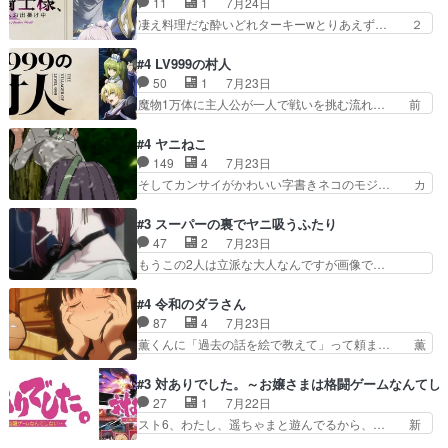
11
1
7月24日
裂け女登場！お市ちゃん、ポ… ろくろ首の除霊シ
優に「ちんこ」って言わせてて興… 珍子ちゃ
凄え料理だな酔いどれターキーwとりあえず… ２
ーン「悪霊退散」のパチン…
ん………！！！！？！先週に引き続… これは意図
期第３話感想：まさか最初に出て来た兄妹… 妹想
的に1～2話でスルーしたことだ… これは本作に
いの良いお兄ちゃん！！現場も楽しかっ… 第３話
#4 LV999の村人
限ったことでなく、最近のアニ… 東山朱莉
をｄアニメストアで視聴しました。視… ローデン
50
1
7月23日
（AkariHIGASHIYAM… こんなに可憐で可愛い泣
王国ホーバン領を訪れたアーク一行… 1期に引き
魔物1万体に主人公が一人で戦いを挑む流れ… 前
き虫メイドが僅か3…
続き２期にも出演させていただけ… 1期の頃から
半は魔族へ恨みを持つだろうパルナの強い… 両親
思ってたんだけどヒロインのエ… 依頼を受けて問
を魔物と人間に殺された鏡の生い立ち。… 勇者た
#4 ヤニねこ
題解決特筆する事は無いが、… 今週もありがとう
ちを信じてアリスを預ける、鏡を信じ… 勇者パー
149
4
7月23日
ございます耳がヒクヒクな… 時計台に登ってるの
ティが仲間になった！？会話が通じ… 鏡の過去、
そしてカンサイがかわいい字書きネコのモジ… カ
見ると挟まれないか心配…
辛すぎて胸が苦しくなりました…… 最初、勇者パ
ンサイねこさん、魅力的な姿と表情が可愛… お前
ーティは対話すら拒んでいたが… ちょ、またタカ
は『ちんこ』によってリミッターが外れ… 今回は
#3 スーパーの裏でヤニ吸うふたり
コちゃんの性別が間違えられ… 鏡の両親がモンス
汚い要素あまりなく普通にギャグアニ… あとアイ
47
2
7月23日
ターと人間にそれぞれ命を… 胸が苦しくなるほど
キャッチが釈迦だったの本当に最高… まー、今回
もうこの2人は立派な大人なんですが画像で…
鏡くんの過去がとても残…
もコンプライアンス違反にどこま… 達郎のオチに
色々と察して見守る店長さすがです。そして… こ
は笑った慣れてくるとオチの出… 「君が下品なア
こ叡智でセクシー！ミストふっかけて嗅ぎ… あい
#4 令和のダラさん
ニメが好きでも大丈夫だよ」… あんな事こんな事
かわらず山田さんと田山さんが同一人物… 今さら
87
4
7月23日
いっぱいさせられちゃうこ… 妹ネコちゃんのバー
だけどずとまよのOP合ってるね。首… 佐々木と
薫くんに「過去の話を絵で教えて」って頼ま… 薫
ガーにタバコ入ってるの…
田山さんにロマンスの香りが漂って… 佐々木さん
にとってダラさんはもう一人の…おっぱい… 遂に
と田山さんのやり取り見てるこっ… 二人の関係が
シリアス展開になるかと思ったら全然そ… 薫が通
#3 対ありでした。～お嬢さまは格闘ゲームなんてし
「ただのヤニ仲間」から「ちゃ… 田山から消臭ミ
うは応神町立応神北小学校一方、日向… 思ったの
27
1
7月22日
ストを戴いてお礼返しをして… からかったつもり
と違う刺客出てきたwwただ関西弁… とエピソー
スト6、わたし、遥ちゃまと遊んでるから、… 新
なのに、思いもよらない佐…
ドの進みにおどろくけど、気持ち… ①作文の定番
しく先輩キャラが対戦相手として増えたこ… ま