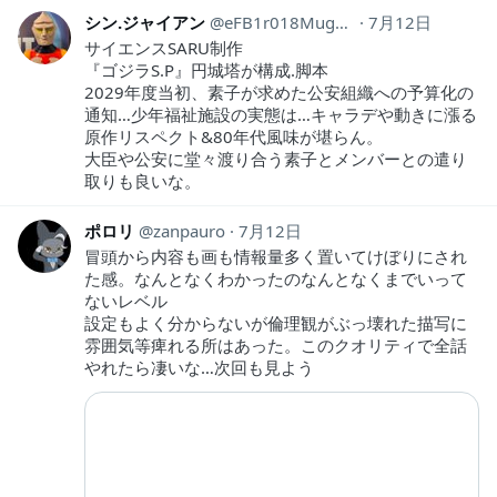
シン.ジャイアン
eFB1r018Mugu301
7月12日
サイエンスSARU制作
『ゴジラS.P』円城塔が構成.脚本
2029年度当初、素子が求めた公安組織への予算化の
通知…少年福祉施設の実態は…キャラデや動きに漲る
原作リスペクト&80年代風味が堪らん。
大臣や公安に堂々渡り合う素子とメンバーとの遣り
取りも良いな。
ポロリ
zanpauro
7月12日
冒頭から内容も画も情報量多く置いてけぼりにされ
た感。なんとなくわかったのなんとなくまでいって
ないレベル
設定もよく分からないが倫理観がぶっ壊れた描写に
雰囲気等痺れる所はあった。このクオリティで全話
やれたら凄いな…次回も見よう