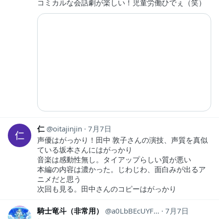
コミカルな会話劇が楽しい！児童労働ひでぇ（笑）
仁
oitajinjin
7月7日
声優はがっかり！田中 敦子さんの演技、声質を真似
ている坂本さんにはがっかり
音楽は感動性無し。タイアップらしい質が悪い
本編の内容は濃かった。じわじわ、面白みが出るア
ニメだと思う
次回も見る。田中さんのコピーはがっかり
騎士竜斗（非常用）
a0LbBEcUYF97443
7月7日