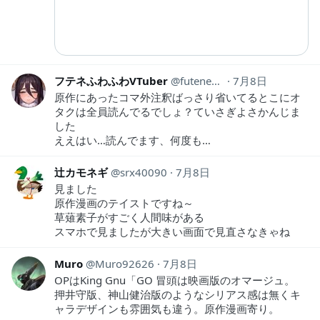
フテネふわふわVTuber
futene_co
7月8日
原作にあったコマ外注釈ばっさり省いてるとこにオ
タクは全員読んでるでしょ？ていさぎよさかんじま
した
ええはい…読んでます、何度も…
辻カモネギ
srx40090
7月8日
見ました
原作漫画のテイストですね～
草薙素子がすごく人間味がある
スマホで見ましたが大きい画面で見直さなきゃね
Muro
Muro92626
7月8日
OPはKing Gnu「GO 冒頭は映画版のオマージュ。
押井守版、神山健治版のようなシリアス感は無くキ
ャラデザインも雰囲気も違う。原作漫画寄り。