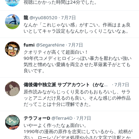
視聴にかかった時間は24分でした。
龍
ryu080520
7月7日
なんか「これじゃない感」がすごい。作画はまぁ良
いとしてキャラ設定もなんかしっくりこないなぁ。
fumi
SegareNine
7月7日
クオリティが高くて超面白い！
90年代コメディヒロインっぽい暴力を厭わない強い
気性と憎めない愛嬌を両立させた草薙素子がとても
良いです。
備後備中独立派 サブアカウント（かなたへsub）
7月7日
Ni
原作読みながらじっくり見るのもおもろいし、サラ
ッとアニメだけ見るのも良い。そんな感じの神作品
だってことは十分に理解できた。
テラフォーD
Terra4D
7月7日
いやーよく作ったなぁ面白い。
1990年の漫画の原作を忠実にしているから、絵柄が
古い、ローレゾビデオ処理や小さな文字で注釈とか