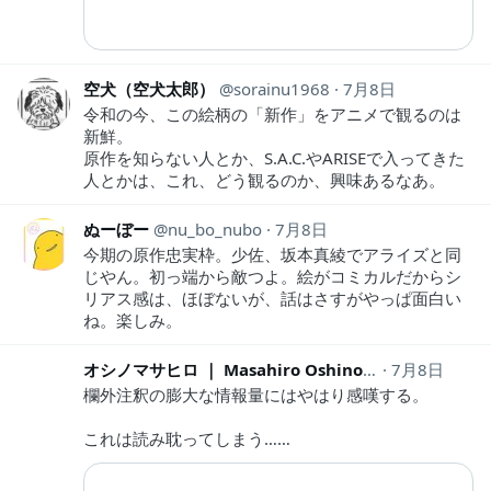
空犬（空犬太郎）
sorainu1968
7月8日
令和の今、この絵柄の「新作」をアニメで観るのは
新鮮。
原作を知らない人とか、S.A.C.やARISEで入ってきた
人とかは、これ、どう観るのか、興味あるなあ。
ぬーぼー
nu_bo_nubo
7月8日
今期の原作忠実枠。少佐、坂本真綾でアライズと同
じやん。初っ端から敵つよ。絵がコミカルだからシ
リアス感は、ほぼないが、話はさすがやっぱ面白い
ね。楽しみ。
オシノマサヒロ ｜ Masahiro Oshino
Masahiro_Sub
7月8日
欄外注釈の膨大な情報量にはやはり感嘆する。
これは読み耽ってしまう……