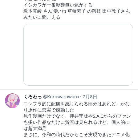
イシカワが一番影響無い気がする
坂本真綾 さん凄いね 草薙素子 の演技 田中敦子さん
みたいに聞こえる
くろわっ
Kurowarowaro
7月8日
コンプラ的に配慮を感じられる部分はあれど、かな
り原作に忠実で感動した
原作漫画だけでなく、押井守版やS.A.Cからのファン
も多い作品なだけに賛否は見られるけど、個人的に
は超大満足
まさに、令和の時代だからこそ実現できたアニメ化