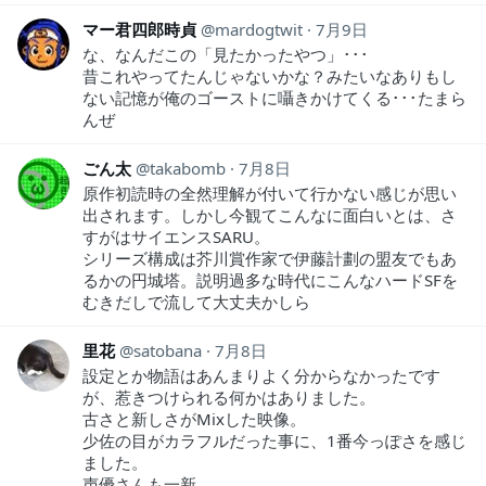
マー君四郎時貞
mardogtwit
7月9日
な、なんだこの「見たかったやつ」･･･
昔これやってたんじゃないかな？みたいなありもし
ない記憶が俺のゴーストに囁きかけてくる･･･たまら
んぜ
ごん太
takabomb
7月8日
原作初読時の全然理解が付いて行かない感じが思い
出されます。しかし今観てこんなに面白いとは、さ
すがはサイエンスSARU。
シリーズ構成は芥川賞作家で伊藤計劃の盟友でもあ
るかの円城塔。説明過多な時代にこんなハードSFを
むきだしで流して大丈夫かしら
里花
satobana
7月8日
設定とか物語はあんまりよく分からなかったです
が、惹きつけられる何かはありました。
古さと新しさがMixした映像。
少佐の目がカラフルだった事に、1番今っぽさを感じ
ました。
声優さんも一新。