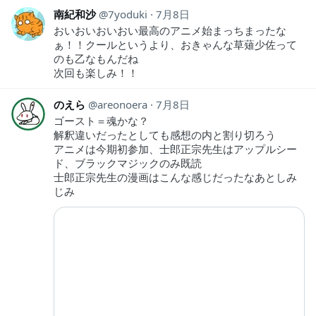
南紀和沙
7yoduki
7月8日
おいおいおいおい最高のアニメ始まっちまったな
ぁ！！クールというより、おきゃんな草薙少佐って
のも乙なもんだね
次回も楽しみ！！
のえら
areonoera
7月8日
ゴースト＝魂かな？
解釈違いだったとしても感想の内と割り切ろう
アニメは今期初参加、士郎正宗先生はアップルシー
ド、ブラックマジックのみ既読
士郎正宗先生の漫画はこんな感じだったなあとしみ
じみ