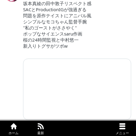
坂本真綾の田中敦子リスペクト感
SACとProductionIGが強過ぎる
問題を原作テイストにアニバル風
シンプルなモコちゃん監督手腕
"私のゴーストがささやく"
ポップなサイエンスsaru作画
桜の24時間監視と中村悠一
新入りトグサがツボw
アズサ・プラズマ
AzusaPlasma
7月7日
ホーム
最新
メニュー