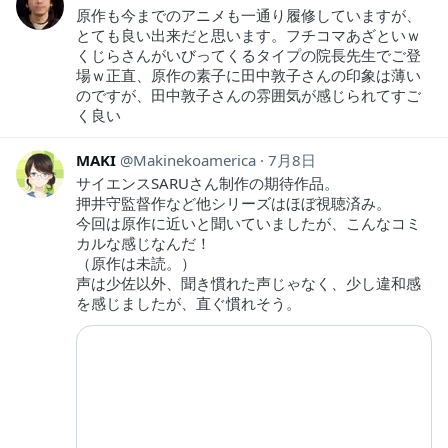
原作も今までのアニメも一通り履修していますが、
とても良い出来だと思います。フチコマあざといｗ
くじらさんがいびってくるタイプの院長先生でご登
場ｗ正直、原作の素子に田中敦子さんの印象は薄い
のですが、田中敦子さんの雰囲気が感じられてすご
く良い
MAKI
Makinekoamerica
7月8日
サイエンスSARUさん制作の期待作品。
押井守監督作など他シリーズはほぼ視聴済み。
今回は原作に近いと聞いていましたが、こんなコミ
カルな感じなんだ！
（原作は未読。）
声は少佐以外、聞き慣れた声じゃなく、少し違和感
を感じましたが、直ぐ慣れそう。