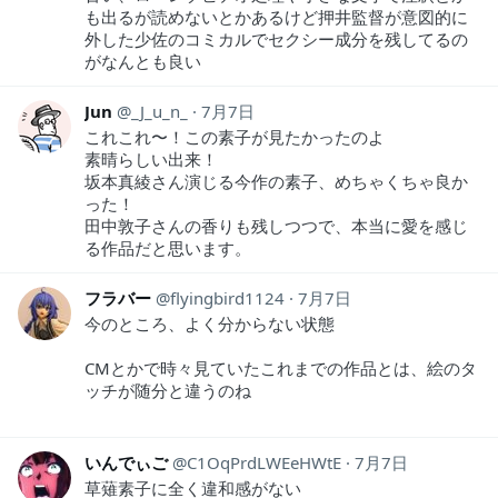
も出るが読めないとかあるけど押井監督が意図的に
外した少佐のコミカルでセクシー成分を残してるの
がなんとも良い
Jun
_J_u_n_
7月7日
これこれ〜！この素子が見たかったのよ
素晴らしい出来！
坂本真綾さん演じる今作の素子、めちゃくちゃ良か
った！
田中敦子さんの香りも残しつつで、本当に愛を感じ
る作品だと思います。
フラバー
flyingbird1124
7月7日
今のところ、よく分からない状態
CMとかで時々見ていたこれまでの作品とは、絵のタ
ッチが随分と違うのね
いんでぃご
C1OqPrdLWEeHWtE
7月7日
草薙素子に全く違和感がない