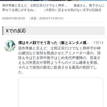
原作準拠と言えど、士郎正宗だけでなく押井… 真綾さん、敦子さんに
寄せてる感じがするね… （大部分）読ませる気のない文字が記録文
書… いや本当に漫画をこの上なくいい感じにアニ… 新時代のサイ
2026/07/08 02:00
2026/07/14 09:10
バーパンクかどうかはさておき… サイエンスSARU制作『ゴジラ
S.P』円… 冒頭から内容も画も情報量多く置いてけぼり… これは
ファンの人が見れば良いやつかな。な… 原作感すごくてめっちゃ良か
Xでの反応
ったシリアス路… 攻機SACは何周観たかもはや分からないく…
僕はキメ顔でそう言った（飯とエンタメ感想＆備忘録ときどきぼやきメイン垢）
7月13日
原作準拠と言えど、士郎正宗だけでなく押井守や神
山健治など攻殻を熟成させたアニメーター達の、演
技も今は亡き田中敦子はじめ先代声優陣の、音楽さ
えも川井憲次や菅野よう子らのイズム継承を実感。
その上で攻殻の新生に歓喜させる最高の初回でし
た。