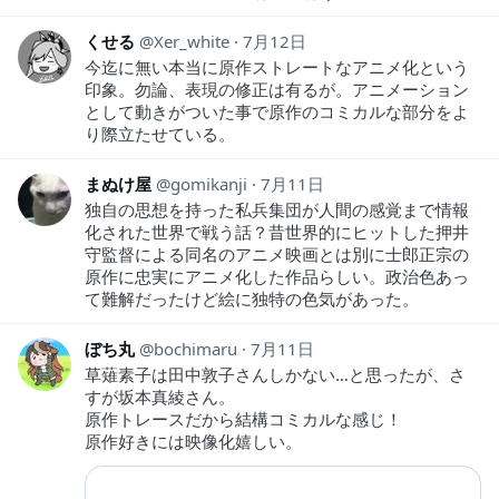
くせる
Xer_white
7月12日
今迄に無い本当に原作ストレートなアニメ化という
印象。勿論、表現の修正は有るが。アニメーション
として動きがついた事で原作のコミカルな部分をよ
り際立たせている。
まぬけ屋
gomikanji
7月11日
独自の思想を持った私兵集団が人間の感覚まで情報
化された世界で戦う話？昔世界的にヒットした押井
守監督による同名のアニメ映画とは別に士郎正宗の
原作に忠実にアニメ化した作品らしい。政治色あっ
て難解だったけど絵に独特の色気があった。
ぼち丸
bochimaru
7月11日
草薙素子は田中敦子さんしかない…と思ったが、さ
すが坂本真綾さん。
原作トレースだから結構コミカルな感じ！
原作好きには映像化嬉しい。