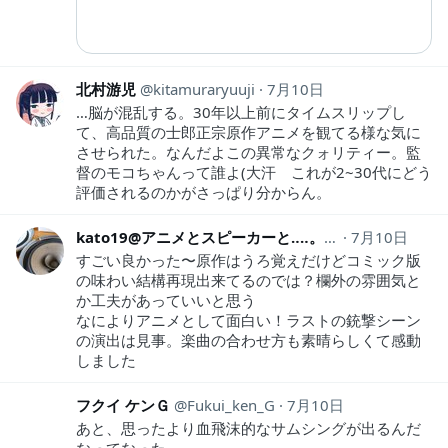
北村游児
kitamuraryuuji
7月10日
…脳が混乱する。30年以上前にタイムスリップし
て、高品質の士郎正宗原作アニメを観てる様な気に
させられた。なんだよこの異常なクォリティー。監
督のモコちゃんって誰よ(大汗 これが2~30代にどう
評価されるのかがさっぱり分からん。
kato19@アニメとスピーカーと‥‥。
id_kato_19
7月10日
すごい良かった〜原作はうろ覚えだけどコミック版
の味わい結構再現出来てるのでは？欄外の雰囲気と
か工夫があっていいと思う
なによりアニメとして面白い！ラストの銃撃シーン
の演出は見事。楽曲の合わせ方も素晴らしくて感動
しました
フクイ ケンＧ
Fukui_ken_G
7月10日
あと、思ったより血飛沫的なサムシングが出るんだ
なってなった。