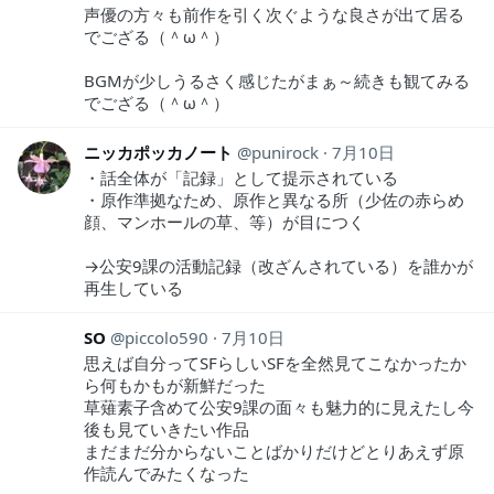
声優の方々も前作を引く次ぐような良さが出て居る
でござる（＾ω＾）
BGMが少しうるさく感じたがまぁ～続きも観てみる
でござる（＾ω＾）
ニッカポッカノート
punirock
7月10日
・話全体が「記録」として提示されている
・原作準拠なため、原作と異なる所（少佐の赤らめ
顔、マンホールの草、等）が目につく
→公安9課の活動記録（改ざんされている）を誰かが
再生している
SO
piccolo590
7月10日
思えば自分ってSFらしいSFを全然見てこなかったか
ら何もかもが新鮮だった
草薙素子含めて公安9課の面々も魅力的に見えたし今
後も見ていきたい作品
まだまだ分からないことばかりだけどとりあえず原
作読んでみたくなった