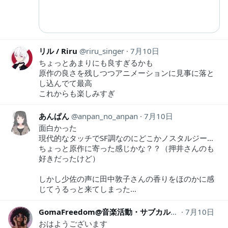
リル / Riru
riru_singer
7月10日
ちょっとあまりにも良すぎるかも
原作の良さを残しつつアニメーションに見事に落と
し込んでて最高
これからも楽しみすぎ
あんぱん
anpan_no_anpan
7月10日
面白かった
現代的なタッチでSF調なのにどこかノスタルジー…
ちょっと原作に寄った感じかな？？（押井さんのも
好きだったけど）
しかし少佐の声に田中敦子さんの香りをほのかに感
じてうるっと来てしまった…
GomaFreedom@音楽活動・サブカルブログ
7月10日
gomafr
おはようございます