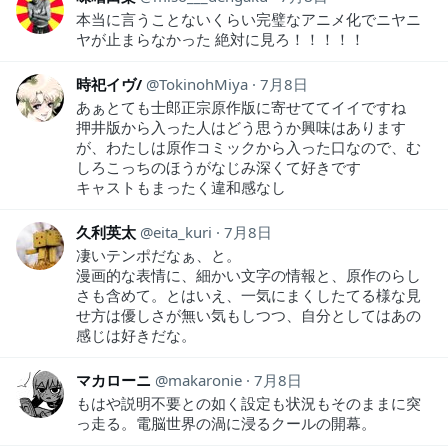
本当に言うことないくらい完璧なアニメ化でニヤニ
ヤが止まらなかった 絶対に見ろ！！！！！
時祀イヴ/
TokinohMiya
7月8日
あぁとても士郎正宗原作版に寄せててイイですね
押井版から入った人はどう思うか興味はあります
が、わたしは原作コミックから入った口なので、む
しろこっちのほうがなじみ深くて好きです
キャストもまったく違和感なし
久利英太
eita_kuri
7月8日
凄いテンポだなぁ、と。
漫画的な表情に、細かい文字の情報と、原作のらし
さも含めて。とはいえ、一気にまくしたてる様な見
せ方は優しさが無い気もしつつ、自分としてはあの
感じは好きだな。
マカローニ
makaronie
7月8日
もはや説明不要との如く設定も状況もそのままに突
っ走る。電脳世界の渦に浸るクールの開幕。