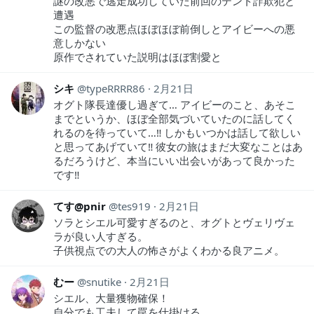
謎の改悪で逃走成功していた前回のテント詐欺犯と
遭遇
この監督の改悪点ほぼほぼ前倒しとアイビーへの悪
意しかない
原作でされていた説明はほぼ割愛と
シキ
typeRRRR86
2月21日
オグト隊長達優し過ぎて… アイビーのこと、あそこ
までというか、ほぼ全部気づいていたのに話してく
れるのを待っていて…‼︎ しかもいつかは話して欲しい
と思ってあげていて‼︎ 彼女の旅はまだ大変なことはあ
るだろうけど、本当にいい出会いがあって良かった
です‼︎
てす@pnir
tes919
2月21日
ソラとシエル可愛すぎるのと、オグトとヴェリヴェ
ラが良い人すぎる。
子供視点での大人の怖さがよくわかる良アニメ。
むー
snutike
2月21日
シエル、大量獲物確保！
自分でも工夫して罠を仕掛ける