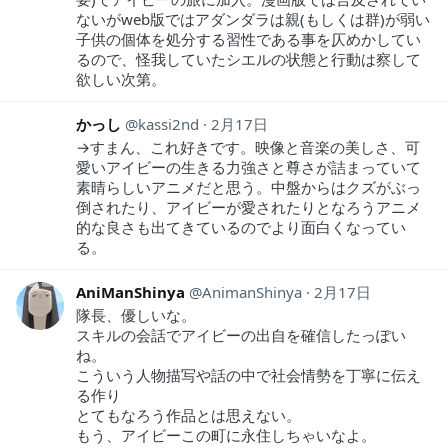
ないがweb版ではアダンダラは親(もしくは群)が弱い
子供の個体を処分する習性である事を仄めかしてい
るので、怪我していたシエルの状態と行動は察して
欲しい次第。
かっし
kassi2nd
2月17日
→すまん、これ好きです。映像と音楽の美しさ、可
愛いアイビーの生きる力強さと尊さが詰まっていて
素晴らしいアニメだと思う。中盤からはクズがぶっ
倒されたり、アイビーが愛されたりとなろうアニメ
的な良さも出てきているのでより面白くなってい
る。
AniManShinya
AnimanShinya
2月17日
隊長、優しいな。
スキルの会話でアイビーの出自を確信したっぽい
ね。
こういう人物描写や話の中で社会情勢を丁寧に伝え
る作り
とてもなろう作品とは思えない。
もう、アイビーこの町に永住しちゃいなよ。