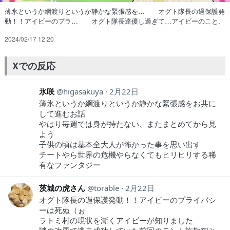
薄氷というか綱渡りというか静かな緊張感を… オグト隊長の過保護発
動！！アイビーのプラ… オグト隊長達優し過ぎて…アイビーのこと、
… ソラとシエル可愛すぎるのと、オグトとヴェ… シエル、大量獲
2024/02/17 12:20
物確保！自分でも工夫して罠… 主人公が家族に対して多少の悲しみは
あるか… 正直惰性で見てたけどメッチャ良かったカッ… アイビー
があちこちで自警団の人に話しかけ… 自警団に声をかけられまくり困
Xでの反応
惑するアイビ… 今週もとても良かった。アイビーとオグト隊…
氷咲
higasakuya
2月22日
薄氷というか綱渡りというか静かな緊張感をお共に
して進むお話
やはり毎週では身が持たない、またまとめてから見
よう
子供の頃は基本全大人が怖かった事を思い出す
チートやら世界の危機やらなくてもヒリヒリする稀
有なファンタジー
茨城の虎さん
torable
2月22日
オグト隊長の過保護発動！！アイビーのプライバシ
ーは死ぬ（ぉ
ラトミ村の現状を漸くアイビーが知りました