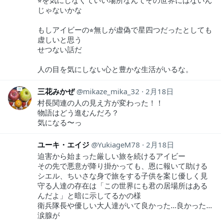
じゃないかな
もしアイビーの⭐︎無しが虚偽で星四つだったとしても
虚しいと思う
せつない話だ
人の目を気にしない心と豊かな生活がいるな。
三花みかぜ
mikaze_mika_32
2月18日
村長関連の人の見え方が変わった！！
物語はどう進むんだろ？
気になる〜っ
ユーキ・エイジ
YukiageM78
2月18日
迫害から始まった厳しい旅を続けるアイビー
その先で悪意が降り掛かっても、恩に報いて助ける
シエル、ちいさな身で旅をする子供を案じ優しく見
守る人達の存在は「この世界にも君の居場所はある
んだよ」と暗に示してるかの様
衛兵隊長や優しい大人達がいて良かった…良かった…
涙腺が