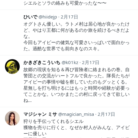
シエルとソラの絡みも可愛かったな〜〜
ひいで
hiidejp
2月17日
オグトさん優しい。ラトメ村は居心地が良かったけ
ど、やはり王都に何があるのか旅を続けるべきだよ
な。
今回もアイビーの健気な可愛さいっぱいで面白かっ
た。過酷な世界でも前向きなのスキ。
かきざきこういち
k01kz
2月17日
故郷の現状を知る＆再び冒険者に絡まれるの巻。自
警団との交流がハートフルで良かった。隊長たちが
アイビーの事情や嘘を察していたのもグッとくる。
星無しを打ち明けるにはもっと時間や経験が必要っ
てことかな。いつかまたこの村に戻ってきて欲しい
ね…
マジシャン ミサ
magician_misa
2月17日
狩りを手伝ってくれるシエル
獲物を売りに行くと、なぜか村人がみんな、アイビ
ーに優しい