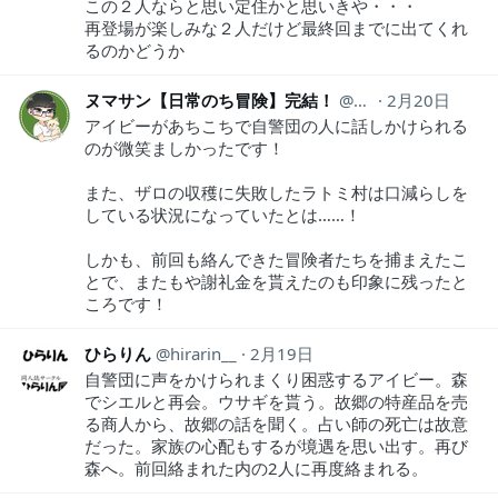
この２人ならと思い定住かと思いきや・・・
再登場が楽しみな２人だけど最終回までに出てくれ
るのかどうか
ヌマサン【日常のち冒険】完結！
numasan18
2月20日
アイビーがあちこちで自警団の人に話しかけられる
のが微笑ましかったです！
また、ザロの収穫に失敗したラトミ村は口減らしを
している状況になっていたとは……！
しかも、前回も絡んできた冒険者たちを捕まえたこ
とで、またもや謝礼金を貰えたのも印象に残ったと
ころです！
ひらりん
hirarin__
2月19日
自警団に声をかけられまくり困惑するアイビー。森
でシエルと再会。ウサギを貰う。故郷の特産品を売
る商人から、故郷の話を聞く。占い師の死亡は故意
だった。家族の心配もするが境遇を思い出す。再び
森へ。前回絡まれた内の2人に再度絡まれる。