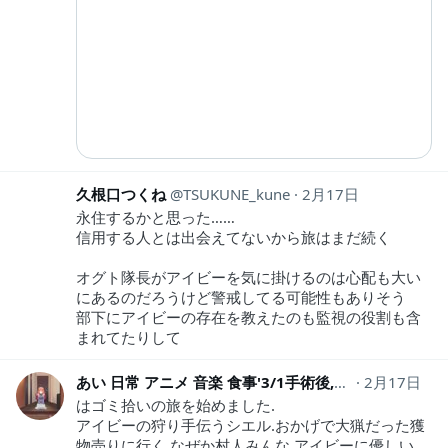
久根口つくね
TSUKUNE_kune
2月17日
永住するかと思った……
信用する人とは出会えてないから旅はまだ続く
オグト隊長がアイビーを気に掛けるのは心配も大い
にあるのだろうけど警戒してる可能性もありそう
部下にアイビーの存在を教えたのも監視の役割も含
まれてたりして
あい 日常 アニメ 音楽 食事'3/1手術後,診察,MRI
2月17日
nm_
はゴミ拾いの旅を始めました.
アイビーの狩り手伝うシエル.おかげで大猟だった獲
物売りに行く,なぜか村人みんな,アイビーに優しい.