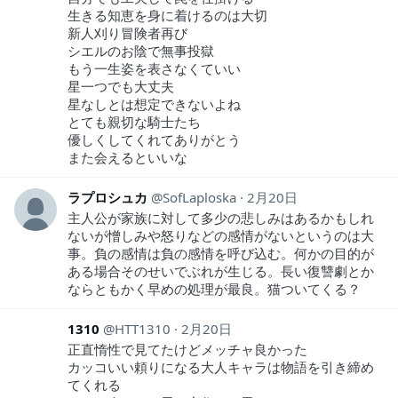
生きる知恵を身に着けるのは大切
新人刈り冒険者再び
シエルのお陰で無事投獄
もう一生姿を表さなくていい
星一つでも大丈夫
星なしとは想定できないよね
とても親切な騎士たち
優しくしてくれてありがとう
また会えるといいな
ラプロシュカ
SofLaploska
2月20日
主人公が家族に対して多少の悲しみはあるかもしれ
ないが憎しみや怒りなどの感情がないというのは大
事。負の感情は負の感情を呼び込む。何かの目的が
ある場合そのせいでぶれが生じる。長い復讐劇とか
ならともかく早めの処理が最良。猫ついてくる？
1310
HTT1310
2月20日
正直惰性で見てたけどメッチャ良かった
カッコいい頼りになる大人キャラは物語を引き締め
てくれる