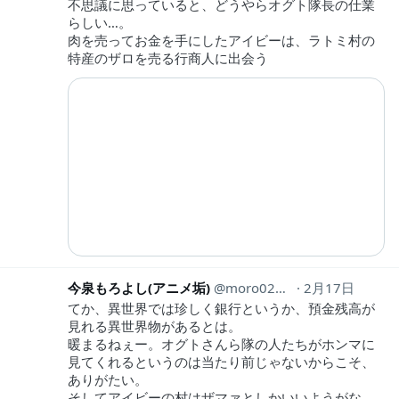
不思議に思っていると、どうやらオグト隊長の仕業
らしい…。
肉を売ってお金を手にしたアイビーは、ラトミ村の
特産のザロを売る行商人に出会う
今泉もろよし(アニメ垢)
moro0212anime
2月17日
てか、異世界では珍しく銀行というか、預金残高が
見れる異世界物があるとは。
暖まるねぇー。オグトさんら隊の人たちがホンマに
見てくれるというのは当たり前じゃないからこそ、
ありがたい。
そしてアイビーの村はザマァとしかいいようがな