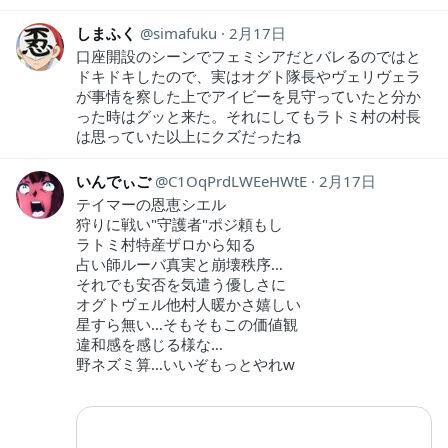
しまふく
simafuku
2月17日
口座開設のシーンでフェミシアだとバレるのではと
ドキドキしたので、実はオグト隊長やヴェリヴェラ
が事情を察した上でアイビーを見守っていたと分か
った時はグッと来た。それにしてもラトミ村の村長
は思っていた以上にクズだったね
いんでぃご
C1OqPrdLWEeHWtE
2月17日
テイマーの恩恵シエル
狩りに戦い"守護者"ポジ頼もし
ラトミ村特産ザロから知る
占い師ルーバ真実と崩壊秩序…
それでも安否を気遣う優しさに
オグトヴェル他村人暖かさ嬉しい
星すら無い…そもそもこの価値観
違和感を感じる様な…
野ネズミ算…いいぞもっとやれw