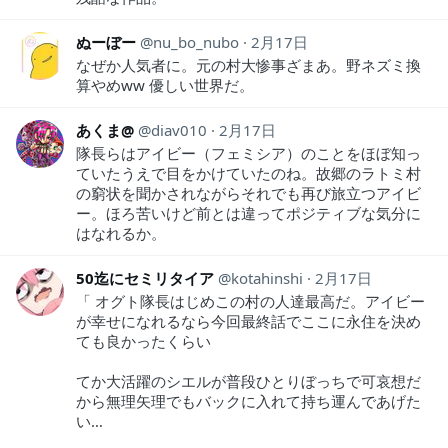
ぬーぼー
nu_bo_nubo
2月17日
なぜか人気者に。元の村大惨事ざまあ。野ネズミ換
算やめww 優しい世界だ。
あくま@
diav010
2月17日
隊長らはアイビー（フェミシア）のことをほぼ知っ
ていたうえで目をかけていたのね。故郷のラトミ村
の窮状を聞かされながらそれでも再び旅立つアイビ
ー。ほろ苦いけど前とは違ってポジティブな気分に
はなれるか。
50迄にセミリタイア
kotahinshi
2月17日
「 オグト隊長はじめこの村の人達最高だ。アイビー
が幸せになれるなら今回最終話でここに永住を決め
ても良かったくらい
てか大活躍のシエルが普段ひとりぼっちで可哀想だ
から無理矢理でもバックに入れて持ち運んであげた
い…