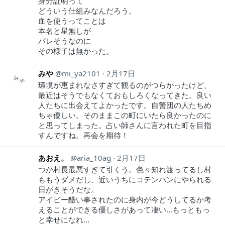
身分証明って
どういう仕組みなんだろう。
血を使うってことは
本名と星無しが
バレそうなのに
その様子は無かった。
みや
mi_ya2101
2月17日
環境が恵まれなさすぎて観るのがつらかったけど、
最近はそうでもなくておもしろくなってきた。良い
人たちに出会えてよかったです。自警団の人たちめ
ちゃ優しい。そのままこの町にいたら良かったのに
と思ってしまった。占い師さんに言われた町を目指
すんですね。再会を期待！
あおえ。
aria_10ag
2月17日
つか村長最悪すぎて引くう。色々知れ渡ってるし村
ももうダメだし、近いうちにコテンパンにやられる
日がきそうだな。
アイビー酷い事されたのに身内が今どうしてるか考
えることができる優しさがあって凄い...もっともっ
と幸せになれ...