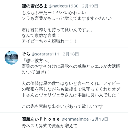
狸の雪だるま
natixetu1980
2月19日
もふもふ来たー！ヤバいかわいい
ソラも言葉がちょっと増えてますますかわいい
君は君に誇りを持って良いんですよ。
なんて素敵な言葉！
アイビーちゃん頑張れー！！
そら
sorarara111
2月18日
「想い彼方へ」
野兎のおすそ分けに悪党への威嚇とシエルが大活躍
(いい子過ぎ)！
人の価値は星の数ではないと言ってくれ、アイビー
の秘密を察しながらも最後まで見守ってくれたオグ
トさんとヴェリヴェラさんは本当に良い人でした！
この先も素敵な出会いがあって欲しいです
閻魔あいＰｈｏｎｅ
enmaaimoe
2月18日
野ネズミ算式で資産が増えて