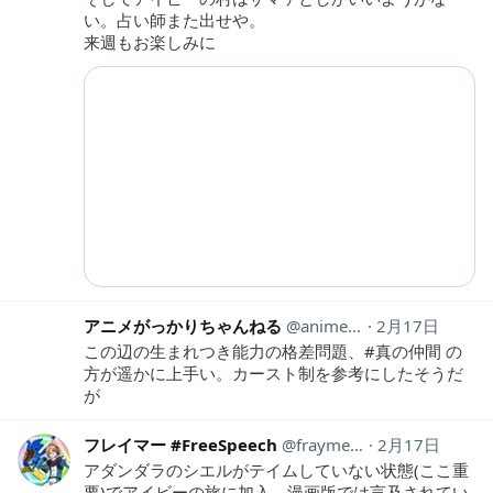
い。占い師また出せや。
来週もお楽しみに
アニメがっかりちゃんねる
anime_gakkari
2月17日
この辺の生まれつき能力の格差問題、#真の仲間 の
方が遥かに上手い。カースト制を参考にしたそうだ
が
フレイマー #FreeSpeech
fraymer_keepJP
2月17日
アダンダラのシエルがテイムしていない状態(ここ重
要)でアイビーの旅に加入。漫画版では言及されてい