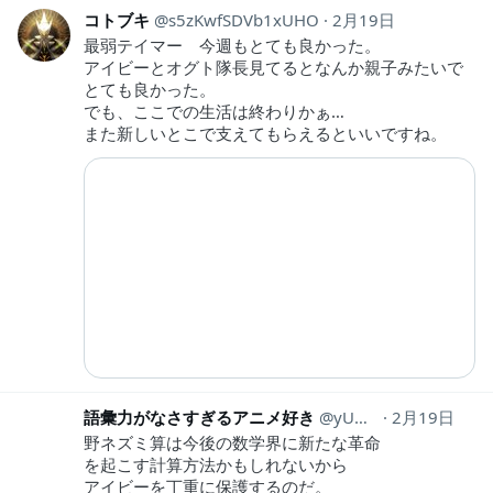
コトブキ
s5zKwfSDVb1xUHO
2月19日
最弱テイマー 今週もとても良かった。
アイビーとオグト隊長見てるとなんか親子みたいで
とても良かった。
でも、ここでの生活は終わりかぁ…
また新しいとこで支えてもらえるといいですね。
語彙力がなさすぎるアニメ好き
yUH422LAkZmWxvi
2月19日
野ネズミ算は今後の数学界に新たな革命
を起こす計算方法かもしれないから
アイビーを丁重に保護するのだ。