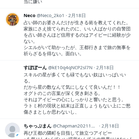
当に嫌い
Neco
Neco_2ko1
2月18日
占い師のお婆さんだけが生きる術を教えてくれた。
家族にさえ捨てられたのに、いい人ばかりの自警団
を占い師さんほど信用するのはアイビーに経験が少
ない。
シエルがいて助かったが、王都行きまで旅の無事を
祈らざるを得ない。面白い。
すぽぼーん
kE10q4qNCP2sl7N
2月18日
スキルの星が多くても碌でもない奴はいっぱいい
る。
だから星の数なんて気にしなくて良いんだ！！
オグトのこの言葉が深く突き刺さる。
それはアイビーの心にしっかりと響いたと思う。
ラトミ村の現状と結末は正直しょうもない上にご愁
傷さまとしか思わないし、
ちゃっぷまん
Chapman20211127
2月18日
再び王都の隣町を目指して旅立つアイビー
⭐︎を気にしなくていい場所なんてその世界にはないん