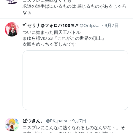
コスプレに興味なくても
求道の道半ばにいるものは 感じるものがあるじゃろ
なぁ
*ﾟセリナ@フォロバ100％.*
OnIpzEYWGRovbEw
9月7日
ついに始まった四天王バトル
まゆら様vs753『これがこの世界の頂上』
次回もめっちゃ楽しみです
ぱつきん。
PK_patsu
9月7日
コスプレにこんなに熱くなれるものなんやな～。そ