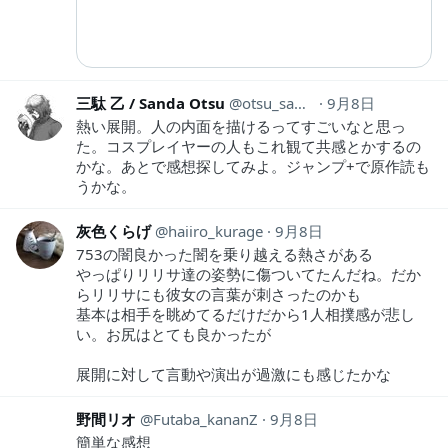
三駄 乙 / Sanda Otsu
otsu_sanda
9月8日
熱い展開。人の内面を描けるってすごいなと思っ
た。コスプレイヤーの人もこれ観て共感とかするの
かな。あとで感想探してみよ。ジャンプ+で原作読も
うかな。
灰色くらげ
haiiro_kurage
9月8日
753の闇良かった闇を乗り越える熱さがある
やっぱりリリサ達の姿勢に傷ついてたんだね。だか
らリリサにも彼女の言葉が刺さったのかも
基本は相手を眺めてるだけだから1人相撲感が悲し
い。お尻はとても良かったが
展開に対して言動や演出が過激にも感じたかな
野間リオ
Futaba_kananZ
9月8日
簡単な感想