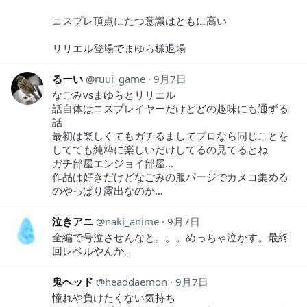
コスプレ頂点にたつ意識はともに高い
リリエル登場でまゆら様退場
るーい
ruui_game
9月7日
なごみvsまゆらとリリエル
話自体はコスプレイヤーだけどどの趣味にも通ずる
話
最初は楽しくてもガチるましてプロなら同じことを
してても純粋に楽しいだけしてるの見てるとね
ガチ部屋エンジョイ部屋…
作品は好きだけどなごみの服パージでカメコ集める
のやっぱり露出なのか…
泣きアニ
naki_anime
9月7日
全編で号泣させんなと。。。めっちゃ泣かす。最終
回レベルやんか。
鬼ヘッド
headdaemon
9月7日
憧れや負けたくない気持ち