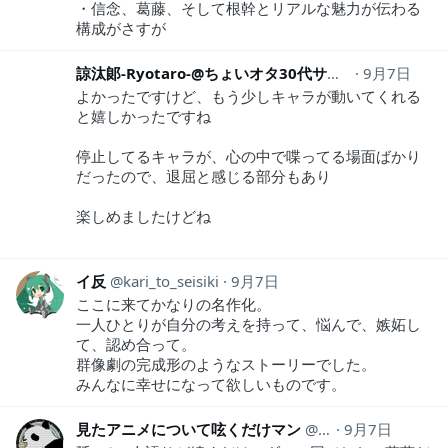
・信念、葛藤、そして根幹とリアルな魅力が伝わる
構成がさすが
諒汰郞-Ryotaro-@ちょいオタ30代サラリーマン
9月7日
s_ka
よかったですけど、もう少しキャラが動いてくれる
と嬉しかったですね
停止してるキャラが、心の中で喋ってる場面ばかり
だったので、退屈と感じる部分もあり
楽しめましたけどね
イ反
kari_to_seisiki
9月7日
ここに来てかなりの名作化。
一人ひとりが自分の考えを持って、悩んで、嫉妬し
て、認め合って。
群像劇の完成形のようなストーリーでした。
みんなに幸せになって欲しいものです。
見たアニメについて呟くだけマン
animeozy
9月7日