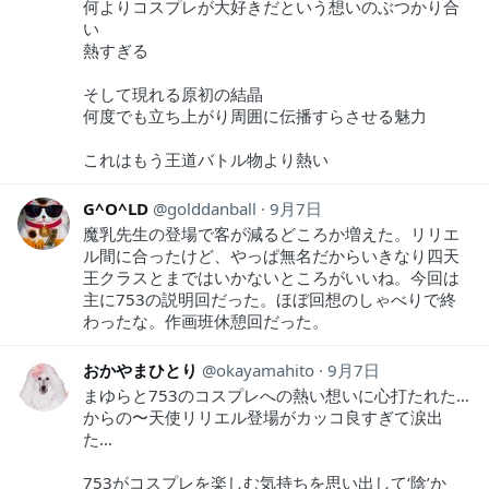
何よりコスプレが大好きだという想いのぶつかり合
い
熱すぎる
そして現れる原初の結晶
何度でも立ち上がり周囲に伝播すらさせる魅力
これはもう王道バトル物より熱い
G^O^LD
golddanball
9月7日
魔乳先生の登場で客が減るどころか増えた。リリエ
ル間に合ったけど、やっぱ無名だからいきなり四天
王クラスとまではいかないところがいいね。今回は
主に753の説明回だった。ほぼ回想のしゃべりで終
わったな。作画班休憩回だった。
おかやまひとり
okayamahito
9月7日
まゆらと753のコスプレへの熱い想いに心打たれた…
からの〜天使リリエル登場がカッコ良すぎて涙出
た…
753がコスプレを楽しむ気持ちを思い出して‘陰’か