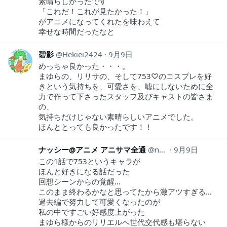
素晴らしかったです
「これだ！これが見たかった！」
がアニメになってくれたを味わえて
幸せな時間だったなと
碧影
Hekiei2424
9月9日
めっちゃ良かった・・・。
まゆらの、リリサの、そして753♡のコスプレを好
きという気持ちを、可愛さを、嘘にしないために全
力で作って下さったスタッフ及びキャストの皆さま
の、
気持ちだけじゃない素晴らしいアニメでした。
ほんととっても良かったです！！
ナッシー@アニメ アニサマ全通
nasisenpai
9月9日
この1話で753というキャラが
ほんと好きになる話だった
回想シーンからの覚醒…
このまま終わるかなと思ってたから激アツすぎる…
過去編で努力して可愛くなったのが
私の中ですごい好感度上がった
まゆら様からのリリエルへ世代交代感も堪らない