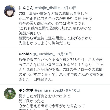
にんじん
ninjin_dislike
9月10日
753、葛藤や嫉妬など負の感情も自覚した
た上で正直に向き合うのが胸を打つ良キャラ
前半の曇り顔からの、心では泣きつつも
(これも感情全開で乙)吹っ切れた晴れやかな
笑顔が美しい
相変わらず生徒に道を用意してあげるまゆり
先生もかっこよくて胸熱だった
Uchida
_0uchida9_
9月10日
原作で激アツだったまゆら様と753の回。この漫画
ってこんなに熱い展開になるんだ！？となり、ちゃ
んと見返した記憶がある。753のモノローグの感情
の変化がすごく良くて、思わず声優さんの名前を確
認した。山根綺さん。
ポン太草
samurai_road3
9月10日
見ましたが評判どおりの出来で
見て良かったと
心から思える出来で余韻がかなりあって