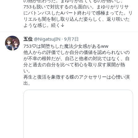
の熱が伝わった。まゆりが出てくるのが熱いし、
753も脱いで対抗するのも面白い。まゆりがリリサ
にバトンパスしたAパート終わりで感極まってた。リ
リエルも闇を制し取り込んだ姿らしく、返り咲いた
ような感じ。続く↓
五位
NigatsuJIN
9月7日
753♡は闇堕ちした魔法少女感があるww
他人からの評価でしか自分の価値を認められないの
が不幸の根幹だが、自己と他者の対比ではなく、自
分と過去の自分を比べて初心を取り戻す展開が熱
い。
再生と復活を象徴する蝶のアクセサリーは心憎い演
出。