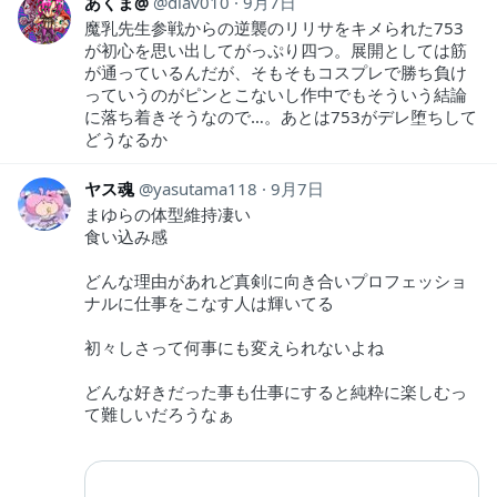
あくま@
diav010
9月7日
魔乳先生参戦からの逆襲のリリサをキメられた753
が初心を思い出してがっぷり四つ。展開としては筋
が通っているんだが、そもそもコスプレで勝ち負け
っていうのがピンとこないし作中でもそういう結論
に落ち着きそうなので…。あとは753がデレ堕ちして
どうなるか
ヤス魂
yasutama118
9月7日
まゆらの体型維持凄い
食い込み感
どんな理由があれど真剣に向き合いプロフェッショ
ナルに仕事をこなす人は輝いてる
初々しさって何事にも変えられないよね
どんな好きだった事も仕事にすると純粋に楽しむっ
て難しいだろうなぁ