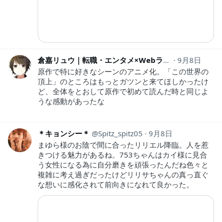
倉嘉リュウ｜転職・エンタメ×Webライター
9月8日
ryu469
原作で特に好きなシーンのアニメ化。「この世界の
頂上」のところはもっとガツンと来てほしかったけ
ど、全体をとおして原作で初めて読んだ時と同じよ
うな感動があったな
＊キョンシー＊
Spitz_spitz05
9月8日
まゆら様のお陰で間に合ったリリエル降臨。人を惹
きつける魅力があるね。753ちゃんはカイ様に見合
う女性になる為に自分磨きを頑張ったんだね色々と
複雑に考え過ぎだったけどリリサちゃんの真っ直ぐ
な想いに感化されて前向きになれて良かった。