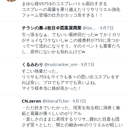
まゆら様VS753のコスプレバトル面白すぎる
コスプレへの葛藤を乗り越えたリリサリリエル強化
フォーム登場の仕方がカッコ良すぎる！！
チラシの裏-2枚目＠図案屋廃業
Geso_de_Nyoro
9月7日
引っ張るなぁ、でもいい最終回だったw てかミカリ
がチョイなワケないしw この後奥村が753に見つか
って〜て流れになりそう。そのイベントも重要だろ
し、原作にないかも知れんけどw
くるみわり
nutcracker_om
9月7日
すごい熱量だった。
リリサも753もマイラも各々の思い出コスプレをす
れば良い。プロでもアマでも良いよね。
マイラ様本当に格好良かった！
CN.zeron
liberalTLfan
9月7日
・ただ好きでいたかった、現実を知る程に渦巻く嫉
妬と葛藤が痛々しいのがリアル
・楽しさのままに表現するリリサ…腫れた目蓋も隠
さず堂々とした、闇との融合ver.のリリエルが眩しい