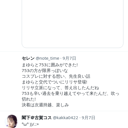
セレン
note_time
9月7日
まゆらと753に囲みができた!
753の方が限界っぽいな
コスプレに対する想い、先生良い話
まゆらと交代でついにリリサ登場!
リリサ立派になって、答え出したんだね
753も辛い過去を乗り越えてやって来たんだ、吹っ
切れた!
決着は次週持越、楽しみ
閣下＠古賀コス
kakka0422
9月7日
°ω° ))/.:+