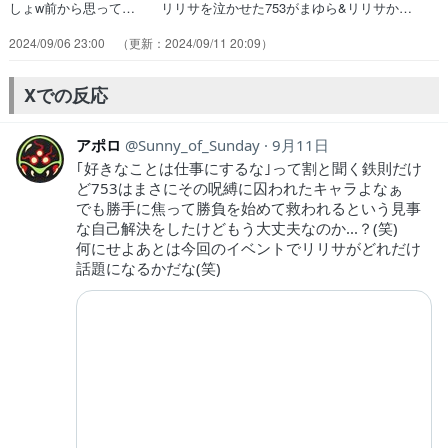
しょw前から思って… リリサを泣かせた753がまゆら&リリサか…
753、葛藤や嫉妬など負の感情も自覚した… 原作で激アツだったまゆ
2024/09/06 23:00
2024/09/11 20:09
ら様と753の回。… 見ましたが評判どおりの出来で心から思え
る… めっちゃ良かった・・・。まゆらの、リリサ… この1話で
753というキャラがほんと好き… 申し訳ございませんでした。このア
Xでの反応
ニメコス… 最後の方泣いた……。泣くしかないやんこん…
アポロ
Sunny_of_Sunday
9月11日
｢好きなことは仕事にするな｣って割と聞く鉄則だけ
ど753はまさにその呪縛に囚われたキャラよなぁ
でも勝手に焦って勝負を始めて救われるという見事
な自己解決をしたけどもう大丈夫なのか...？(笑)
何にせよあとは今回のイベントでリリサがどれだけ
話題になるかだな(笑)