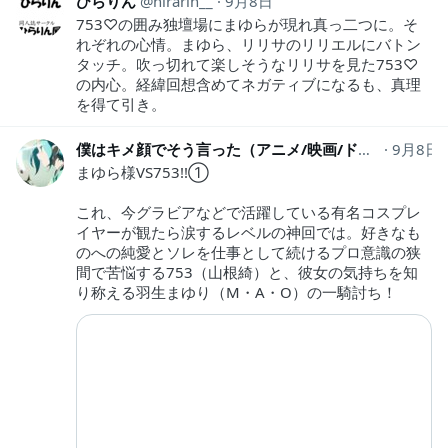
ひらりん
hirarin__
9月8日
753♡の囲み独壇場にまゆらが現れ真っ二つに。そ
れぞれの心情。まゆら、リリサのリリエルにバトン
タッチ。吹っ切れて楽しそうなリリサを見た753♡
の内心。経緯回想含めてネガティブになるも、真理
を得て引き。
僕はキメ顔でそう言った（アニメ/映画/ドラマ/お笑い/飯テロ@レビューメイン垢）
9月8日
まゆら様VS753!!①
これ、今グラビアなどで活躍している有名コスプレ
イヤーが観たら涙するレベルの神回では。好きなも
のへの純愛とソレを仕事として続けるプロ意識の狭
間で苦悩する753（山根綺）と、彼女の気持ちを知
り称える羽生まゆり（M・A・O）の一騎討ち！