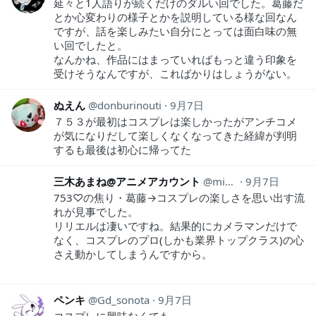
延々と1人語りが続くだけのダルい回でした。葛藤だ
とか心変わりの様子とかを説明している様な回なん
ですが、話を楽しみたい自分にとっては面白味の無
い回でしたと。
なんかね、作品にはまっていればもっと違う印象を
受けそうなんですが、こればかりはしょうがない。
ぬえん
donburinouti
9月7日
７５３が最初はコスプレは楽しかったがアンチコメ
が気になりだして楽しくなくなってきた経緯が判明
するも最後は初心に帰ってた
三木あまね@アニメアカウント
mikiamimeaka
9月7日
753♡の焦り・葛藤→コスプレの楽しさを思い出す流
れが見事でした。
リリエルは凄いですね。結果的にカメラマンだけで
なく、コスプレのプロ(しかも業界トップクラス)の心
さえ動かしてしまうんですから。
ペンキ
Gd_sonota
9月7日