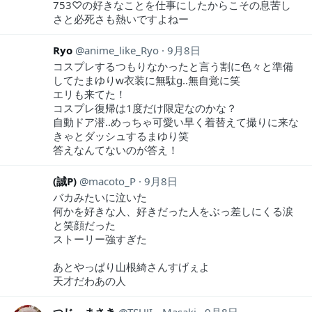
753♡の好きなことを仕事にしたからこその息苦し
さと必死さも熱いですよねー
Ryo
anime_like_Ryo
9月8日
コスプレするつもりなかったと言う割に色々と準備
してたまゆりw衣装に無駄g..無自覚に笑
エリも来てた！
コスプレ復帰は1度だけ限定なのかな？
自動ドア潜..めっちゃ可愛い早く着替えて撮りに来な
きゃとダッシュするまゆり笑
答えなんてないのが答え！
(誠P)
macoto_P
9月8日
バカみたいに泣いた
何かを好きな人、好きだった人をぶっ差しにくる涙
と笑顔だった
ストーリー強すぎた
あとやっぱり山根綺さんすげぇよ
天才だわあの人
つじ まさき
TSUJI__Masaki
9月8日