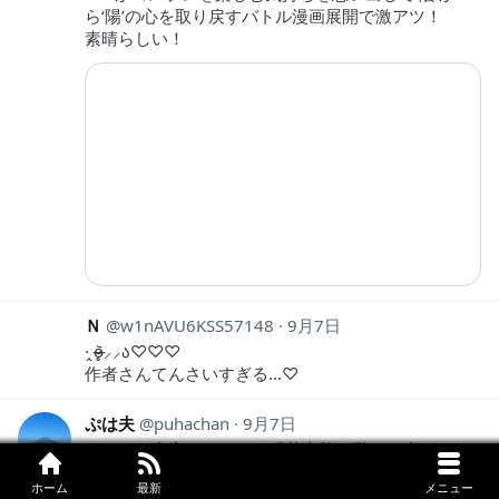
ら‘陽’の心を取り戻すバトル漫画展開で激アツ！
素晴らしい！
Ｎ
w1nAVU6KSS57148
9月7日
·̭ o̴̶̷̥᷅⸝⸝ა♡♡♡
作者さんてんさいすぎる...♡
ぷは夫
puhachan
9月7日
うーん、内容はともかく「基本的に動きの少ないコ
スプレ」＋「モノローグ」で盛り上げるのは中々難
ホーム
最新
メニュー
しいな、というのが正直な感想