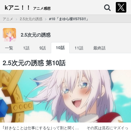
kアニ！！
アニメ感想
アニメ
2.5次元の誘惑
#10「まゆら様VS753!!」
2.5次元の誘惑
一覧
1話
9話
10話
11話
最終話
2.5次元の誘惑 第10話
｢好きなことは仕事にするな｣って割と聞く… その尻は流石にマズイっ