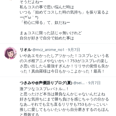
そうだよねー
私もコスの事で思い悩んだ時は
いつも「始めてコスした時の気持ち」を振り返るよ
ー(*´ω｀*)
「初心に帰る」て、奴だねー
まぁコスに限った話じゃ無いけれど
自分が好きで自分で始めた事は
リオル
mcz_anime_no1
9月7日
いやあエモかったしアツかった！コスプレという名
のスポ根アニメやないかい！753がコスプレの楽し
さ思い出したら最強すぎんか！リリサの覚悟も良か
った！真由羅様は今日もかっこよかった！最高！
つきみや@声優語りブログ(夏)
seiyugatari
9月7日
激アツなコスプレバトル…！
と思ったけど本当は勝負なんかじゃないんだよね
好きな気持ちにまで勝ち負けを感じちゃうの分かる
なあ…それでも立ち直るリリサも753もかっこいい
推しに愛してもらいたいから自分磨きするのもほん
と尊敬する