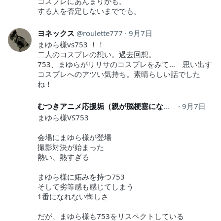
コスプレにあんまりかも。
する人を否定しないまででも。
ヨネックス
roulette777
9月7日
まゆら様vs753 ！！
二人のコスプレの想い。過去回想。
753、まゆらがリリサのコスプレをみて… 思い出す
コスプレへのアツい気持ち。素晴らしい話でした
ね！
むつきアニメ応援垢（親が脳梗塞になりまして）
9月7日
mut
まゆら様VS753
会場にまゆら様が登場
撮影対決が始まった
熱い、熱すぎる
まゆら様に妬みを持つ753
そして劣等感も感じてしまう
1番になれない悔しさ
だが、まゆら様も753をリスペクトしている