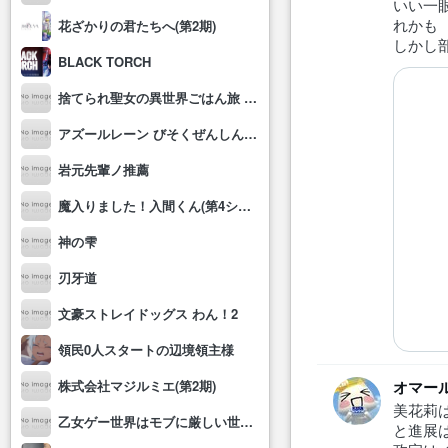
いい一
れかも
花ざかりの君たちへ(第2期)
しかし
BLACK TORCH
捨てられ聖女の異世界ごはん旅 隠れスキルでキャンピングカーを召喚しました
アズールレーン びそくぜんしんっ！にっ!!
岩元先輩ノ推薦
魔入りました！入間くん(第4シリーズ)
神の雫
刃牙道
文豪ストレイドッグス わん！2
領民0人スタートの辺境領主様
株式会社マジルミエ(第2期)
オマー
美花莉
乙女ゲー世界はモブに厳しい世界です2
と進展