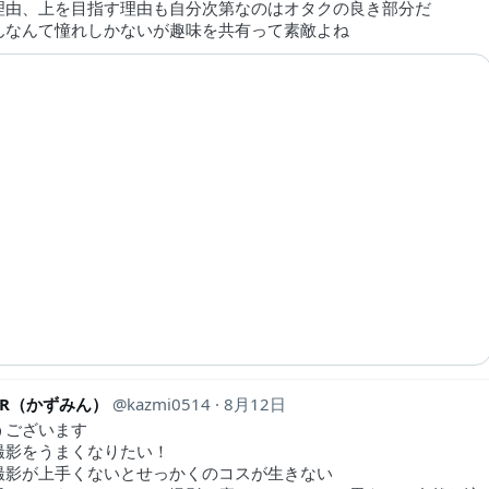
理由、上を目指す理由も自分次第なのはオタクの良き部分だ
んなんて憧れしかないが趣味を共有って素敵よね
I-R（かずみん）
kazmi0514
8月12日
うございます
撮影をうまくなりたい！
撮影が上手くないとせっかくのコスが生きない