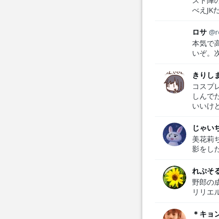
べえJK
ロサ
r
本気で
いぞ。
きりし
コスプ
しんで
いいけ
じゃい
美花莉
影をし
れぷそ
野郎の
リリエ
＊キョ