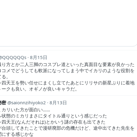
QQQQQQs
8月15日
撮り方とか二人三脚のコスプレ道といった真面目な要素が良かった
ロコメでどうしても軟派になってしまう中でイカリのような役割を
てる。
レ四天王を勢い任せにまくし立てたあとにリリサの新星ぶりに着地
トークも良い。オギノが良いキャラだ。
秘密
saionnzihiyoko2
8月13日
ミカリいた方が面白い……
ル状態のミカリまさにタイトル通りという感じだった
レ四天王(なんだそれは)とかいう謎の存在も出てきた
が台頭してきたことで漫研廃部の危機だけど、途中出てきた先生を
問にする感じかな