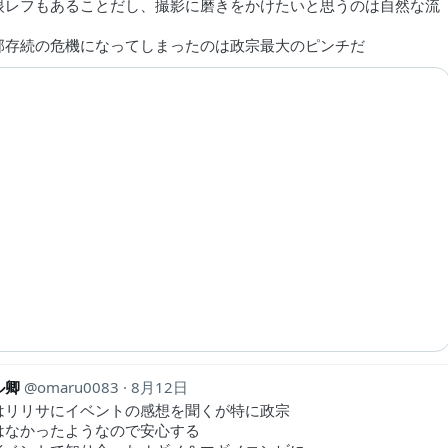
眼レフもあることだし、撮影に磨きをかけたいと思うのは自然な流
部存続の危機になってしまったのは政宗最大のピンチだ
ル卿
omaru0083
8月12日
はリリサにイベントの感想を聞くが特に政宗
はなかったようなので安心する