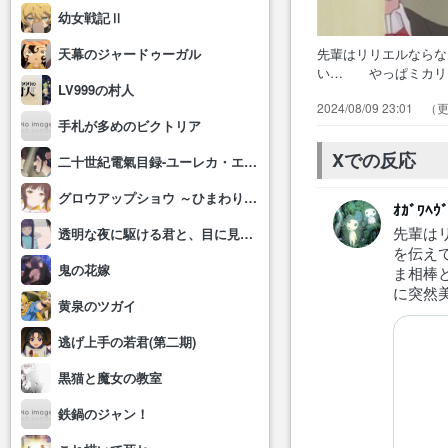
幼女戦記Ⅱ
先輩はリリエルなら
天幕のジャードゥーガル
い… やっぱミカリ
LV999の村人
い限… もっと撮影
2024/08/09 23:01
くが特… wってテ
手札が多めのビクトリア
眩しす… コスプレ
はこれで…
Xでの反応
二十世紀電氣目録-ユーレカ・エヴリカ-
グロウアップショウ ～ひまわりのサーカス団～
ｵｶﾞﾜﾍｳ
先輩は
透明な夜に駆ける君と、目に見えない恋をした。
を伝え
鬼の花嫁
ま相棒
に突然
黄泉のツガイ
逃げ上手の若君(第二期)
黒猫と魔女の教室
鉄鍋のジャン！