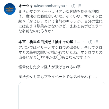
オーツキ
kyotonohantyou
11月1日
まさかマジアベーゼよりアレな片鱗を見せる地図
子。魔法少女眼鏡姿いいな。そういや、マケインに
続き「かじゅ」という名前のキャラか。自分の世代
にはあまり馴染みはないけど、まあまあポピュラー
な名前なのだろうか?
本宮 祈里＠目指せ！陰キャの星！
kaku_inori
11月1日
アバンではベリーとマシロウの出会い、そしてクロ
マとの最初の闘いが描かれていたね。マシロウとの
出会いがま◯マギかま◯あこなんですよ〜
軽量化したクマ怪人が飛ばされるの草
魔法少女も悪もプライベートでは気付かれず……