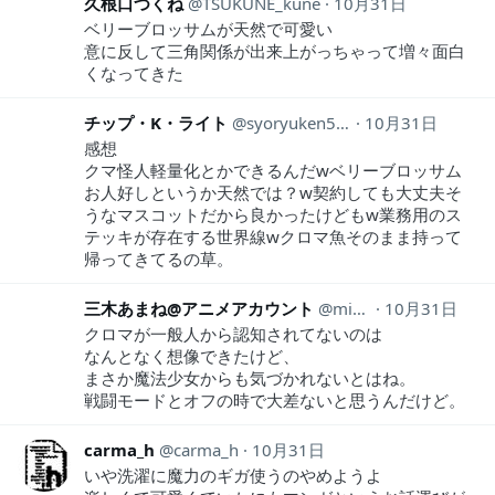
久根口つくね
TSUKUNE_kune
10月31日
ベリーブロッサムが天然で可愛い
意に反して三角関係が出来上がっちゃって増々面白
くなってきた
チップ・K・ライト
syoryuken5656
10月31日
感想
クマ怪人軽量化とかできるんだwベリーブロッサム
お人好しというか天然では？w契約しても大丈夫そ
うなマスコットだから良かったけどもw業務用のス
テッキが存在する世界線wクロマ魚そのまま持って
帰ってきてるの草。
三木あまね@アニメアカウント
mikiamimeaka
10月31日
クロマが一般人から認知されてないのは
なんとなく想像できたけど、
まさか魔法少女からも気づかれないとはね。
戦闘モードとオフの時で大差ないと思うんだけど。
carma_h
carma_h
10月31日
いや洗濯に魔力のギガ使うのやめようよ