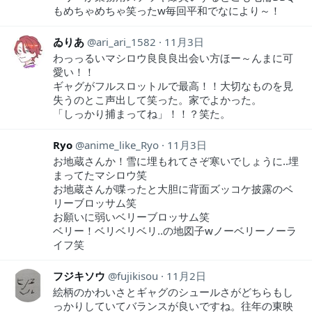
もめちゃめちゃ笑ったw毎回平和でなにより～！
ゐりあ
ari_ari_1582
11月3日
わっっるいマシロウ良良良出会い方ほー～んまに可
愛い！！
ギャグがフルスロットルで最高！！大切なものを見
失うのとこ声出して笑った。家でよかった。
「しっかり捕まってね」！！？笑た。
Ryo
anime_like_Ryo
11月3日
お地蔵さんか！雪に埋もれてさぞ寒いでしょうに..埋
まってたマシロウ笑
お地蔵さんが喋ったと大胆に背面ズッコケ披露のベ
リーブロッサム笑
お願いに弱いベリーブロッサム笑
ベリー！ベリベリベリ..の地図子wノーベリーノーラ
イフ笑
フジキソウ
fujikisou
11月2日
絵柄のかわいさとギャグのシュールさがどちらもし
っかりしていてバランスが良いですね。往年の東映