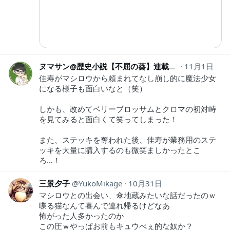
ヌマサン@歴史小説【不屈の葵】連載中！
11月1日
numasan
佳寿がマシロウから頼まれてなし崩し的に魔法少女
になる様子も面白いなと（笑）
しかも、改めてベリーブロッサムとクロマの初対峙
を見てみると面白くて笑ってしまった！
また、ステッキを奪われた後、佳寿が業務用のステ
ッキを大量に購入するのも微笑ましかったとこ
ろ…！
三景夕子
YukoMikage
10月31日
マシロウとの出会い、傘地蔵みたいな話だったのｗ
喋る猫なんて喜んで連れ帰るけどなあ
怖がった人多かったのか
この圧ｗやっぱお前もキュウべぇ的な奴か？