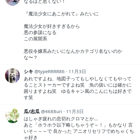
なるほど悪くない！
『魔法少女にあこがれて』みたいに
魔法少女が好きすぎるから
悪の参謀になる
この展開系
悪役令嬢系みたいになんかカテゴリ名ないのか
な〜？
シキ
typeRRRR86
11月3日
あれですよね、地図子ってもしやしなくてもやって
ることストーカーですよね笑 魚の扱いには確かに
困りますよね笑 ゆるキャン風のこんにちは好きで
す笑
瓜/志瓜
4688uri
11月3日
はしゃぎ疲れの息切れクロマとか…
あと「ホラホラ以下略しちゃうぞ～！」もかなり 言
いそ～～～で 良かった アニオリセリフでめちゃくち
ゃ好き