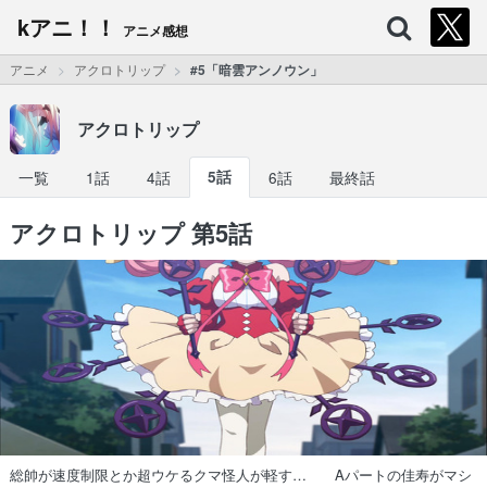
kアニ！！
アニメ感想
アニメ
アクロトリップ
#5「暗雲アンノウン」
アクロトリップ
一覧
1話
4話
5話
6話
最終話
アクロトリップ 第5話
総帥が速度制限とか超ウケるクマ怪人が軽す… Aパートの佳寿がマシ