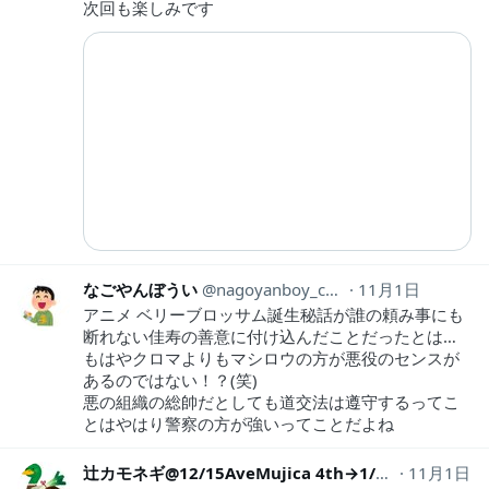
次回も楽しみです
なごやんぼうい
nagoyanboy_comi
11月1日
アニメ ベリーブロッサム誕生秘話が誰の頼み事にも
断れない佳寿の善意に付け込んだことだったとは…
もはやクロマよりもマシロウの方が悪役のセンスが
あるのではない！？(笑)
悪の組織の総帥だとしても道交法は遵守するってこ
とはやはり警察の方が強いってことだよね
辻カモネギ@12/15AveMujica 4th→1/25RAS Zepp Osaka
11月1日