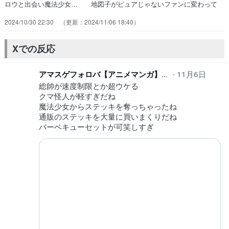
ロウと出会い魔法少女… 地図子がピュアじゃないファンに変わって
い… 釣れたお魚さんを説明してるオフのベリーが… 推しの使って
2024/10/30 22:30
2024/11/06 18:40
た武器...こんな宝物手に入… 巻き戻して見るのは脇...ではなくステ
ッ… 床下収納クロマは実質ド〇えもん呆然とする… 冬服の佳寿ち
ゃん可愛い！冷えたマシロウを… 魔法少女物も確変ブーム終了で縮小
Xでの反応
再生産デ… "困ってる人助けたい"満更ではない乃苺で…
アマスゲフォロバ【アニメマンガ】
1mznsts
11月6日
総帥が速度制限とか超ウケる
クマ怪人が軽すぎだね
魔法少女からステッキを奪っちゃったね
通販のステッキを大量に買いまくりだね
バーベキューセットが可笑しすぎ