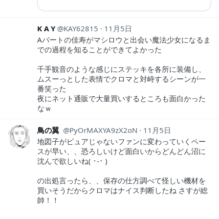
K A Y
KAY62815
11月5日
Aパートの佳寿がマシロウと出会い魔法少女になるま
での過程を知ることができてよかった
千手観音のような感じにステッキを各所に装備し、
ムスーっとした表情でクロマと対峙するシーンが一
番笑った
夜にネット通販で大量買いするところも面白かった
なｗ
鳥の翼
PyOrMAXYA9zX2oN
11月5日
地図子がピュアじゃないファンに変わっていくペー
スが早い、、恐ろしいけど面白いからどんどん沼に
沈んで欲しいね( ･-･ )
の出処言ったら、、保存の仕方調べて怪しい機材を
買いそうだからクロマはナイス判断したね さすが総
帥！！