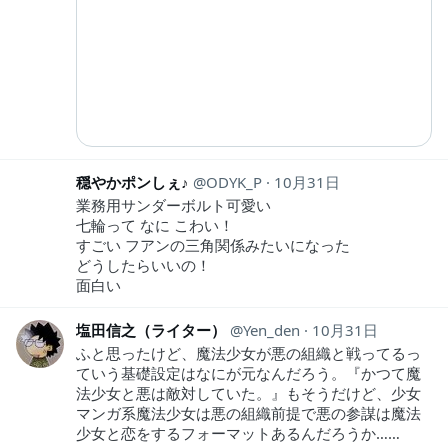
穏やかポンしぇ♪
ODYK_P
10月31日
業務用サンダーボルト可愛い
七輪って なに こわい！
すごい フアンの三角関係みたいになった
どうしたらいいの！
面白い
塩田信之（ライター）
Yen_den
10月31日
ふと思ったけど、魔法少女が悪の組織と戦ってるっ
ていう基礎設定はなにが元なんだろう。『かつて魔
法少女と悪は敵対していた。』もそうだけど、少女
マンガ系魔法少女は悪の組織前提で悪の参謀は魔法
少女と恋をするフォーマットあるんだろうか……