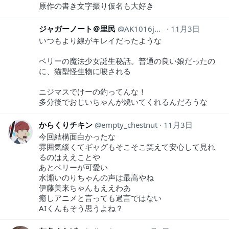
原作の書き文字振り仮名も大好き
ジャガーノート＠里民
AK1016jugger
11月3日
いつもより線がキレイだったような
ベリーの魔法少女誕生秘話。普通の良い娘だったの
に、猫型怪生物に唆される
ニジマスでけーの釣ってんな！
多分後でおじいちゃんが焼いてくれるんだろうな
からくりチキン
empty_chestnut
11月3日
今回結構面白かったな
雰囲気緩くてギャグもそこそこ笑えて安心して見れ
るのはええことや
あとベリーが可愛い
水瀬いのりちゃんの声は最高やね
伊藤美来ちゃんもええわあ
癒しアニメと言っても過言ではない
AIくんもそう思うよね？