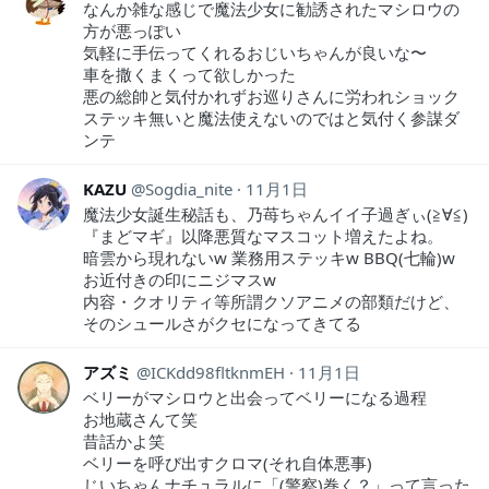
なんか雑な感じで魔法少女に勧誘されたマシロウの
方が悪っぽい
気軽に手伝ってくれるおじいちゃんが良いな〜
車を撒くまくって欲しかった
悪の総帥と気付かれずお巡りさんに労われショック
ステッキ無いと魔法使えないのではと気付く参謀ダ
ンテ
KAZU
Sogdia_nite
11月1日
魔法少女誕生秘話も、乃苺ちゃんイイ子過ぎぃ(≧∀≦)
『まどマギ』以降悪質なマスコット増えたよね。
暗雲から現れないw 業務用ステッキw BBQ(七輪)w
お近付きの印にニジマスw
内容・クオリティ等所謂クソアニメの部類だけど、
そのシュールさがクセになってきてる
アズミ
ICKdd98fltknmEH
11月1日
ベリーがマシロウと出会ってベリーになる過程
お地蔵さんて笑
昔話かよ笑
ベリーを呼び出すクロマ(それ自体悪事)
じいちゃんナチュラルに「(警察)巻く？」って言った