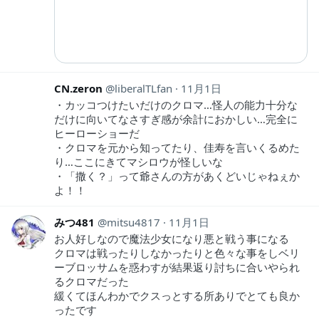
CN.zeron
liberalTLfan
11月1日
・カッコつけたいだけのクロマ…怪人の能力十分な
だけに向いてなさすぎ感が余計におかしい…完全に
ヒーローショーだ
・クロマを元から知ってたり、佳寿を言いくるめた
り…ここにきてマシロウが怪しいな
・「撒く？」って爺さんの方があくどいじゃねぇか
よ！！
みつ481
mitsu4817
11月1日
お人好しなので魔法少女になり悪と戦う事になる
クロマは戦ったりしなかったりと色々な事をしベリ
ーブロッサムを惑わすが結果返り討ちに合いやられ
るクロマだった
緩くてほんわかでクスっとする所ありでとても良か
ったです