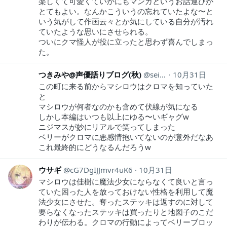
楽しくて可愛くていかにもマンガというお話運びが
とてもよい。なんかこういうの忘れていたよな〜と
いう気がして作画云々とか気にしている自分が汚れ
ていたような思いにさせられる。
ついにクマ怪人が役に立ったと思わず喜んでしまっ
た。
つきみや@声優語りブログ(秋)
seiyugatari
10月31日
この町に来る前からマシロウはクロマを知っていた
と
マシロウが何者なのかも含めて伏線が気になる
しかし本編はいつも以上にゆる〜いギャグw
ニジマスが妙にリアルで笑ってしまった
ベリーがクロマに悪感情抱いてないのが意外だなあ
これ最終的にどうなるんだろうw
ウサギ
cG7DgIJJmvr4uK6
10月31日
マシロウは佳樹に魔法少女にならなくて良いと言っ
ていた困った人を放っておけない性格を利用して魔
法少女にさせた。奪ったステッキは返すのに対して
要らなくなったステッキは買ったりと地図子のこだ
わりが伝わる。クロマの行動によってベリーブロッ