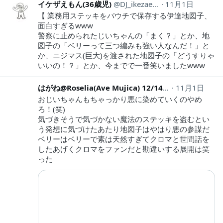
イケザえもん(36歳児)
DJ_ikezaemon
11月1日
【 業務用ステッキをパウチで保存する伊達地図子、
面白すぎるwww
警察に止められたじいちゃんの「まく？」とか、地
図子の「ベリーって三つ編みも強い人なんだ！」と
か、ニジマス(巨大)を渡された地図子の「どうすりゃ
いいの！？」とか、今までで一番笑いましたwww
はがね@Roselia(Ave Mujica) 12/14
animetalive
11月1日
おじいちゃんもちゃっかり悪に染めていくのやめ
ろ！(笑)
気づきそうで気づかない魔法のステッキを盗むとい
う発想に気づけたあたり地図子はやはり悪の参謀だ
ベリーはベリーで素は天然すぎてクロマと世間話を
したあげくクロマをファンだと勘違いする展開は笑
った