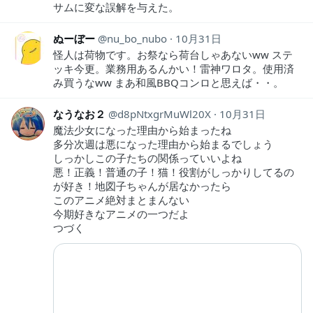
サムに変な誤解を与えた。
ぬーぼー
nu_bo_nubo
10月31日
怪人は荷物です。お祭なら荷台しゃあないww ステ
ッキ今更。業務用あるんかい！雷神ワロタ。使用済
み買うなww まあ和風BBQコンロと思えば・・。
なうなお２
d8pNtxgrMuWl20X
10月31日
魔法少女になった理由から始まったね
多分次週は悪になった理由から始まるでしょう
しっかしこの子たちの関係っていいよね
悪！正義！普通の子！猫！役割がしっかりしてるの
が好き！地図子ちゃんが居なかったら
このアニメ絶対まとまんない
今期好きなアニメの一つだよ
つづく