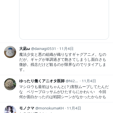
大凪ω
dainagi0531
11月4日
魔法少女と悪の組織が織りなすギャグアニメ。なの
だが、ギャグが単調過ぎて飽きてしまうし面白さも
微妙。残念だけど観るのが限界なのでリタイアしま
す。
ゆったり働くアニオタ医師
Ni2Ut
11月4日
マシロウも最初はちゃんと(？)害獣ムーブしてたんだ
な ベリーブロッサムがひたすらにかわいい 今回
何か面白かったのは戦闘シーンがなかったからかも
モノクマ
monokumaKH
11月4日