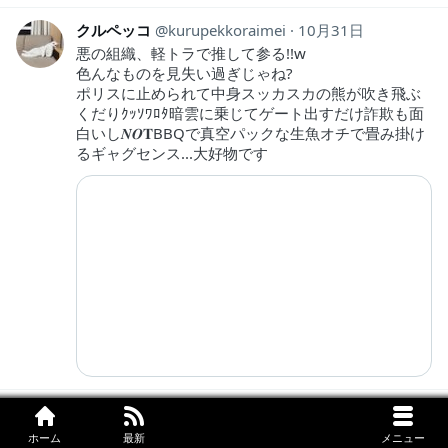
クルペッコ
kurupekkoraimei
10月31日
悪の組織、軽トラで推して参る!!w
色んなものを見失い過ぎじゃね?
ポリスに止められて中身スッカスカの熊が吹き飛ぶ
くだりｸｯｿﾜﾛﾀ暗雲に乗じてゲート出すだけ詐欺も面
白いし𝑵𝑶𝐓BBQで真空パックな生魚オチで畳み掛け
るギャグセンス...大好物です
ひいで
hiidejp
10月31日
ベリーとましろうの出逢いはあんなだったんだ。ま
ホーム
最新
メニュー