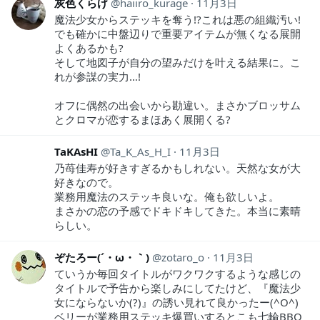
灰色くらげ
haiiro_kurage
11月3日
魔法少女からステッキを奪う!?これは悪の組織汚い!
でも確かに中盤辺りで重要アイテムが無くなる展開
よくあるかも?
そして地図子が自分の望みだけを叶える結果に。こ
れが参謀の実力…!
オフに偶然の出会いから勘違い。まさかブロッサム
とクロマが恋するまほあく展開くる?
TaKAsHI
Ta_K_As_H_I
11月3日
乃苺佳寿が好きすぎるかもしれない。天然な女が大
好きなので。
業務用魔法のステッキ良いな。俺も欲しいよ。
まさかの恋の予感でドキドキしてきた。本当に素晴
らしい。
ぞたろー(´・ω・｀)
zotaro_o
11月3日
ていうか毎回タイトルがワクワクするような感じの
タイトルで予告から楽しみにしてたけど、『魔法少
女にならないか(?)』の誘い見れて良かったー(^O^)
ベリーが業務用ステッキ爆買いするとこも七輪BBQ