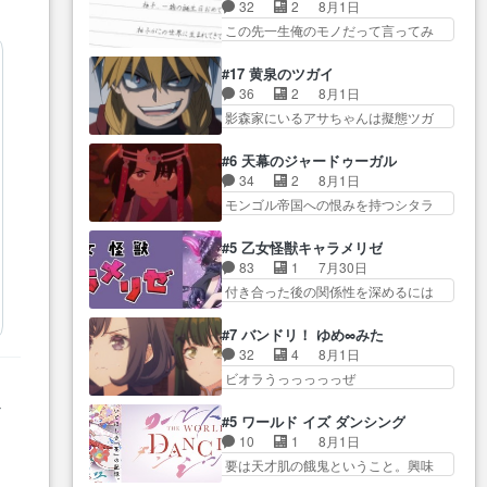
り戻し正式に探偵事務所で働き始
事でのてんやわんや。働いて大
32
2
8月1日
感想は、久しぶり… 元ゲーマー
め… ポワロ、元ネタを解説して
変… 地道に働き人と関わる日々
この先一生俺のモノだって言ってみ
なので、はちゃめちゃ楽しく作
原作に誘導するの… くれあさん
の中に愛を見いだ…
たい笑他… 1歳からの誕生日プレ
業… 糸ちゃんと源くんの距離感
の探偵としての初事件にしてち
ゼント………とは思っ… 玲夜さ
おかしいね(*´… 糸と源ははよ好
#17 黄泉のツガイ
ょ… ・急にクイズ番組が始まっ
ん柚子に18年分の誕生日プレゼン
きおうとると言わんかい！引…
36
2
8月1日
たw・妖精ウソノ… るるかの助手
ト… 柚子は鬼龍院家から初めて
ショウくんと対等に話すためにゲー
影森家にいるアサちゃんは擬態ツガ
だった？今回が初めての探偵
学校に通う事にな… プレゼント
ムをする…
イだった… アサが置かれた立場
活… 探偵じゃなかったの！？ク
攻撃ヤバすぎるwwwヴァイオ
や気持ちを汲んで熱くな… 屋敷
レアさん探偵すぎ… 突然のポア
#6 天幕のジャードゥーガル
レ… 玲夜さまサプライズの、こ
にアサはいなかった逆にガブちゃん
ロクイズは草なんよ。んで、あ
34
2
8月1日
れまでの柚子ちゃ… 玲夜から柚
はい… 影森の当主が際限なくツ
ん… 今回からついにくれあが探
モンゴル帝国への恨みを持つシタラ
子へ17年分の誕生日&を未来に…
ガイを増やせるのに… 今回はも
偵事務所の仲間に…
を信じた… 回想が淡々と語られ
「​​13歳の柚子ちゃんへ…もう中学生
うガブちゃんさんの悲鳴にも似た
るのだけどいつの間にか… オゴ
な… 梅原の人が18歳になるまで
#5 乙女怪獣キャラメリゼ
怒… ユルと戦った時から伏線が
タイの妃になってもその心は晴れ
の誕生プレゼン… なよなよした
83
1
7月30日
張られていたのが… しかしアサ
ず、モ… ドレゲネの過去、宝石
男（cv石田彰）梅ちゃんがた…
付き合った後の関係性を深めるには
は、兄様に会いたいbotだと思…
だった彼女が人になり… ドレゲ
ヒロイン… 来夢ちゃんがキング
ツガイには優しい筈のガブちゃん、
ネの過去、、辛かった、、あのジャ
コングなのいい味付けだ… ずっ
アキオの… 色々とひっかけがあ
#7 バンドリ！ ゆめ∞みた
タ… 年上旦那が良い人でも、女
とメスってて何この可愛い生物。ク
って、最終的に嫌な終わ… ゴン
32
4
8月1日
は宝石でただ笑っ… ダイルの儀
ラス… 付き合い始めたら始めた
ゾウが従える大量のツガイに何事か
ビオラうっっっっっぜ
式の神々しさたるや。一気に空
でまた違った悩みが… と一歩ず
と思…
ぇ！！！！！！！！後… あられ
気… ドレネゲの辛い過去には同
か
つ踏み出す黒絵ちゃん微笑ま新汰
ちゃん、僕っ子になってから取り戻
情の言葉しか…シ… 奥様に悲し
#5 ワールド イズ ダンシング
の… ツインテールが可愛いお茶
し… ビオラが悪魔すぎて気分が
い過去…萌え袖が可愛いね、と
10
1
8月1日
目な妹ちゃんです… しかも過去
悪くなってきたこ… 声優まとめ
思… ドレゲネとシタラ、2人だけ
要は天才肌の餓鬼ということ。興味
も重いんかいかつては自分に自
ました(７話まで)仲町あられ/… ビ
の同盟が結成さ…
を惹かれ… 父の観阿弥と袂を分
信… リップを塗ってらっしゃる