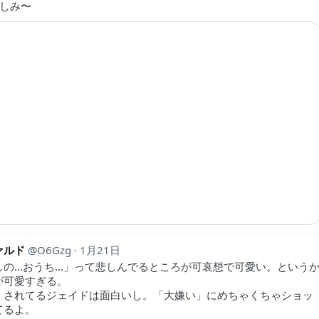
楽しみ〜
ァルド
O6Gzg
1月21日
しの…おうち…」って悲しんでるところが可哀想で可愛い。という
が可愛すぎる。
くされてるジェイドは面白いし。「大嫌い」にめちゃくちゃショッ
てるよ。