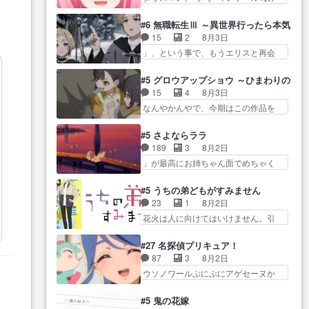
たねぇ…OPとE… 余計な物は描
ね…
た… 最初の障害ゴーレムを全員
ツ… 「お腹冷えちゃわない？
かず白く靄がかった小春ちゃ
で力を合わせて倒… アリアはホ
佐々木さんの優しさ… 先行で見
#6 無職転生Ⅲ ～異世界行ったら本気だ
ん… 光も感じない完全な盲目な
ントスピカが大好きだよね。ツ
た時より2人のやり取りに癒しを
15
2
8月3日
んやね…おめかし… 母役に能登
ン… 一等級ポテンシャルのアリ
感… ABEMA版の7〜8話佐々木が
」、という事で、もうエリスと再会
さんって禁じ手使ってきたー！
アちゃん可愛くて… そういや、
実年齢以上…
か？っと… サラの再登場によっ
E… 今回は小春視点も描かれてい
アリアは能力は最上級のくせに、
てルーデウスの成長が確… 人間
て良かった本当… 股に海豚を挟
#5 グロウアップショウ ～ひまわりのサ
… とうとうアリアと直接競う場
関係の清算が粛々と進められている
み水上バスでの会話を反芻…
15
4
8月3日
がきたこれまで… 毎度ながらの
サラ… サラとの関係に対して完
恋… OPEDとも無人バージョンか
なんやかんやで、今期はこの作品を
スピカの顔面芸推しのハナち
全に「昔の女」とし… ルーシー
ら主人公２人…
一番推し… 時給50円じゃ借金は
ゃ… クソレビュータリスマン趣
にデレるルディが完全に親バカで
減らない(^_^;サ… 葵ちゃん可愛
味ダダ漏れで好き… 期末試験が
#5 さよならララ
微… サラとは会ってほしいちゃ
すぎるな楠木ともりちゃんの
始まろうとしておりスピカは対
189
3
8月2日
んとした別れ方し… サラは未練0
ね… デフォルメされた表情が特
策… 能力鑑定胸像タリスマン氏
」が最高にお姉ちゃん面でめちゃく
だと言っていたけど人の気持
に多かったのが印… 葵＆茜の回
容姿も評価してし…
ちゃかわ… さすがに割れた窓ガ
ち… 実は結構好きなキャラモヤ
も良きでした。あの証拠写真、
ラスの弁償は求められた… 逡巡
モヤする別れ方だ… 役で出演さ
#5 うちの弟どもがすみません
ひ… 互いが互いのことを想って
を振り切ってみんなに謝ったララの
せていただきました！よろしく
23
1
8月2日
いるのにすれ違っ… 第５話をｄ
思い… 仕事に馴染めない辺り観
お… 毎クールメインヒロインを
花火は人に向けてはいけません。引
アニメストアで視聴しました。
ていて苦しいところ… ララちゃ
好きになっちゃう…
きこもり… 糸はまだ柊の顔も見
視… 葵ちゃんに〝瑞佳ちゃんと
んの事情はもう少し皆に話して良
たことなかったっけ！1… ってお
練習したい〟と言… 本当この作
#27 名探偵プリキュア！
い… ララと茉里とで初のアルバ
名前を見たんだけどあの中村大樹さ
品は「キャラ」を活かすのがう
87
3
8月2日
イト。七転八倒し… 労働するプ
ん… 糸ちゃんカッケー、色んな
ま… みずかちゃんの介入で双子
ウソノワールぷにぷにアゲセーヌか
リンセスえらい。プリンセスの
意味でwゲームが… 姉から性的興
の仲にヒビが………
わよ!!… 順当にマコトジュエルの
精… アンデケン行ってケーキ食
奮覚えてないよね？なんて言
争奪戦をやったと。… 記憶を取
べて、帰りにカメ… ララが働く
#5 鬼の花嫁
わ… テーマ：引きこもりの理由