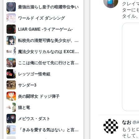
クレイ
最強出涸らし皇子の暗躍帝位争い
ターに
タイル
ワールド イズ ダンシング
LIAR GAME -ライアーゲーム-
転校先の清楚可憐な美少女が、昔男子と思って一緒に遊んだ幼馴染だった件
魔法少女リリカルなのは EXCEEDS Gun Blaze Vengeance
ここは俺に任せて先に行けと言ってから10年がたったら伝説になっていた。
レッツゴー怪奇組
サンダー3
炎の闘球女 ドッジ弾子
猫と竜
メビウス・ダスト
なお
もうヒ
「きみを愛する気はない」と言った次期公爵様がなぜか溺愛してきます
そして