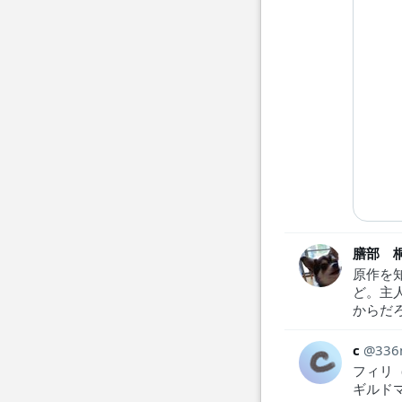
膳部 
原作を
ど。主
からだ
c
336
フィリ（
ギルド