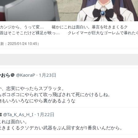
たカンジから、うって変… 確かにこれは面白い。暴言を吐きまくるク
首はそこそこだけど裸足が映っ… クレイマーが巨大なゴーレムで暴れた
ンの受付嬢に残業は与えないでほ… 「わたしの…おうち…」って悲しん
2025/01/24 10:45
は賛否両論あるけど自分は最高に楽… 今や長タイトルのアニメって当た
不遇な境遇に涙し、それを粉砕する暴… いやもうどんどんバレるやん受
_かおら＠
KaoraP
1月23日
か、忠実にやったらスプラッタ。
もボコボコにやられて吹っ飛ばされて死にかけるしね。
物もいろいろなにやら裏があるような
I
Ta_K_As_H_I
1月22日
これは面白い。
吐きまくるクソデカい武器をぶん回す女が1番良いんだから。