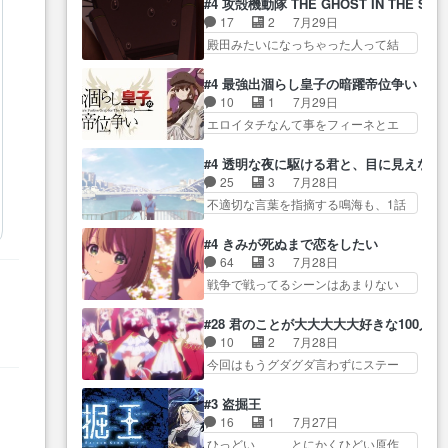
に・ベリルはミュ… おっさんの
#4 攻殻機動隊 THE GHOST IN THE SHE
全… 第４話をU-NEXTで視聴しま
グを更新しました!!宜しければ、是
親となるとお爺ちゃんだよね孫
17
2
7月29日
した。視聴… スマホを買うた
非… 計画通りにはいかないね笑
扱… ・ベリル、実家に帰ること
殿田みたいになっちゃった人って結
め、都心で待ち合わせをした…
やり遂げた(ほぼ… 今回もターニ
に・ベリルはミュ…
構会社に… バトーがカッコいい
OP曲きっかけで見始めてたけどなん
ャに不都合なことがあったり
と思ってたら、トグサが… あの
だかん… いきなりシリアス展開
#4 最強出涸らし皇子の暗躍帝位争い
し… 白髪の男性が語った家族を
見た目もうただのロボでしかないん
ぶち込んでくるじゃん… 春希の
10
1
7月29日
失った喪無感が、… 連邦に対し
だよ… 俺らの汗拭きそりゃいや
家庭事情は複雑。食事とか隼人が親
エロイタチなんて事をフィーネとエ
て有利な講話条件を引き出すた
だろwwバトー＆ト… イノセンス
身…
リーにア… アルも気付かなかっ
め… コンコルド効果に油を注ぐ
の元となった回だけど、ガイノ
た事を…フィーネは自分… モン
ターニャの勝利軍… 犠牲を払っ
#4 透明な夜に駆ける君と、目に見えない
イ… アダム・リンクやジェイム
スターを呼ぶ笛？黒幕は狩猟祭とは
ても良いならお前たちが前線へ
25
3
7月28日
スン(教授)型サ… アンドロイドも
関係… 平凡な少女に見える眼鏡w
行… 戦闘がアッサリし過ぎじゃ
不適切な言葉を指摘する鳴海も、1話
おっさんの汗を拭くのは嫌や…
眼鏡属性は持ち合… 神アニメ、
ない？戦争がメイ…
では冬… かけると鳴海のやり取
押井守監督のイノセンスの土台にな
ケテーイ！「騎士狩猟祭、前夜
り微笑ましいw良い奴… どう接し
ったエピ… コミカルなのにも慣
#4 きみが死ぬまで恋をしたい
の… フィーネがアルノルトに活
ていいのかわからず戸惑うかける
れてきました。１話でし… ロボ
64
3
7月28日
躍してもらいたが… 第４話を
も… 盲目だと相手の表情も分か
ットの反乱は今となっては良くある
戦争で戦ってるシーンはあまりない
ABEMAで視聴しました。視聴
らないからどう思… 今期のバッ
話し…
とはいえ… 前回までにあまり見
に… 第４話、アルとフィーネの
クナンバーみたいなOPアニメ。
れなかったようなシーナ… ミミ
２度目のデート出… マジできな
#28 君のことが大大大大大好きな100人の
… 初デートで冬月を笑わせよう
の存在で揺らぐ14クラス約束された
臭いぞ帝位争い。姉からの刺客
10
2
7月28日
とする姿も冬月… 特に大きな事
死… ミミの秘密をあっさり受け
を… ふぃーねと町の様子を見に
今回はもうグダグダ言わずにステー
件やイベントが起きるでもな
入れたのは拍子抜… 蘇生魔法っ
行ったら町中で窃…
ジを見た… 君のことが大大大大
く… 初デートで冬月を笑わせよ
て下衆い国なら進退窮まったら
大好きな１００人の彼女… 100カ
うとする姿も冬月… 3話までは主
#3 盗掘王
手… 蘇生魔法ヤバイけどミミい
ノ版ラブライブ！？こういうのは
人公がどうでもいいことでず
16
1
7月27日
なかったら詰んで… アニメオタ
人… 俺、みんなのレッスン動画
っ… 花火購入に浅草へ…行き当
ひっどい、、、とにかくひどい原作
クあるある：作中に花が登場す