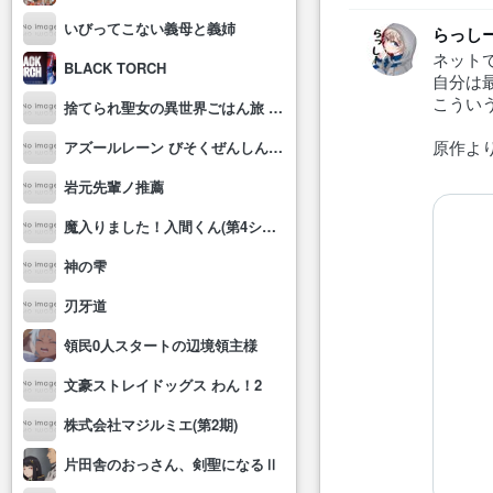
いびってこない義母と義姉
らっしー
ネット
BLACK TORCH
自分は最
こうい
捨てられ聖女の異世界ごはん旅 隠れスキルでキャンピングカーを召喚しました
原作よ
アズールレーン びそくぜんしんっ！にっ!!
岩元先輩ノ推薦
魔入りました！入間くん(第4シリーズ)
神の雫
刃牙道
領民0人スタートの辺境領主様
文豪ストレイドッグス わん！2
株式会社マジルミエ(第2期)
片田舎のおっさん、剣聖になるⅡ