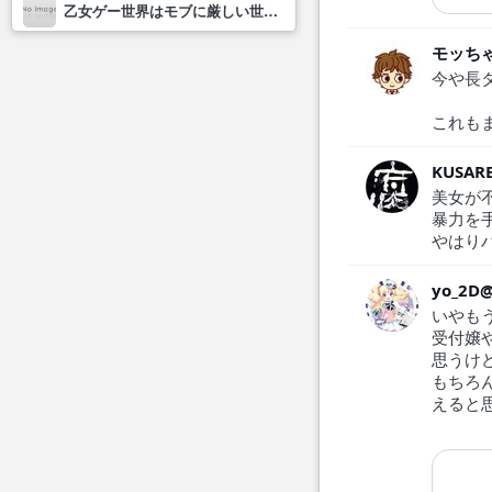
乙女ゲー世界はモブに厳しい世界です2
モッち
今や長
これもま
KUSAR
美女が
暴力を
やはり
yo_2D@
いやも
受付嬢
思うけ
もちろ
えると