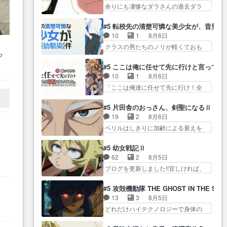
島に… アルねこを連れ戻しに来
タ… まだまだお元気そうなお声
余りにも凄惨なダラさんの過去ダラ
律ちゃんを奪うのではなく敢え
た大家とヤクねこの… ２期第５
で……不意打ち過…
さんの６… 過去編はこれで一区
て… 助けたい気持ちはあるで
話感想：エルフや獣人達を拉致っ
切りかなギャグも面白い… ガン
も、それだけじゃど… あられ等
#5 転校先の清楚可憐な美少女が、昔男
て… ・アルちゃん自由すぎ・カ
ガガン♪薫がなんかしっかり歌ってロ
の学校へ転校してきた律の歓迎会
10
1
8月6日
ンサイちゃん、ボ… ペンペンね
マ… 姉巫女の誤算、クソみたい
が… そろそろ解散イベント発生
クラスの男たちのノリが軽くておも
こ、見た目も言うことも完全に
な嫉妬の末路よ。… 私、そんな
かなっと思ったけ…
ら
ろい春希… 沙紀は隼人への片思
ス… アルねこが徘徊して江の島
に日頃からガンガン言うてない
で
いを拗らせているタイプ… みな
まで行ったので大… 毒気がない
#5 ここは俺に任せて先に行けと言ってか
で… このアニメはどこに行くの
り
もちゃんが透けブラしててびっくり
普通の話（当社比）だった最初
10
1
8月6日
だろう、面白すぎ… 姉のした事
付
して… レベルのキャラが登場。
の… 居酒屋の名前は江田島みん
「ここは俺達に任せて先に行け！全
はただ単に一族を絶滅させただ
相変わらず顔や体の… 隼人が春
な極貧生活かと思…
員いい奴… 過去、あとを託した
け… 第６話感想：父親の仕事に
希の級友を巻き込んだイジりに動
ロックが今、2人にあと… 木下鈴
合わせて親戚の家… 第６話感
#5 片田舎のおっさん、剣聖になるⅡ
じ… 第５話をU-NEXTで視聴しま
奈（@0suzuna0）が【マリー…
想：薫くんアニメ､特撮､漫画､
19
2
8月6日
した。視聴… ラブコメで天然ジ
村ごと乗っ取られてたら流石に気付
ゲ… 特殊EDというか、『激昂無
ベリルはしきりに加齢による衰えを
ゴロというかナチュラルヒ… み
かないか… 《漫画版少し読んだ
頼!!ガン・バ…
口にする… 重ねた歳のせいにし
なもと仲良く話す隼人を見てなぜか
ことある》エリックとゴ… ロッ
ていた限界を超えて命の… いい
不安に… 無理なダイエットは禁
#5 幼女戦記Ⅱ
クは敵に容赦無くブスっといくから
んじゃないですか。魔物の群を発見
物だけど、なかなか結… 「これ
62
2
8月5日
気持… 勇者パーティー再結成し
した… アマプラにて視聴終わ
からもお手入れ、がんばりゅ」あり
ブログを更新しました!!宜しければ、
て先にいけで激アツ… 爆縮、幻
り！サーベルボア討伐… を言い
が…
是非… 少しでもマシな負け方を
覚、主人公結構エグいことするよ
訳にしたくないものですねwボア狩
選んだゼートゥーア… ゼートゥ
な… ねぇ猫耳ガール、敵の根城
#5 攻殻機動隊 THE GHOST IN THE SHE
り… 先生としてのベリルが好き
ーアの唯一の手駒が強すぎる笑あ
に乗り込む事を同… 世もや替え
13
3
8月5日
だけど、今回みた… 4人だけでサ
お… 私にとって完全にご褒美回
が利くと復活Pとは？！もう来週…
どれだけハイテクノロジーで身体の
ーベルボアを狩りに行く。野
ゼー様の葉巻シー… やはりター
価値がフ… ジャミングも伏線に
営… ・実家周辺でサーベルボア
ニャが後方指揮だと展開に迫力
なるかと思った回想シー… フチ