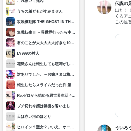
これ描いて死ね
伝説の
出た！
うちの弟どもがすみません
くるア
この足
攻殻機動隊 THE GHOST IN THE SHELL
無職転生Ⅲ ～異世界行ったら本気だす～
君のことが大大大大大好きな100人の彼女(第3期)
LV999の村人
花織さんは転生しても喧嘩がしたい
対ありでした。～お嬢さまは格闘ゲームなんてしない～
転生したらスライムだった件 第4期
Re:ゼロから始める異世界生活 4th season
ブチ切れ令嬢は報復を誓いました。 ～魔導書の力で祖国を叩き潰します～
天は赤い河のほとり
ヒロイン？聖女？いいえ、オールワークスメイドです(誇)！
ういろ