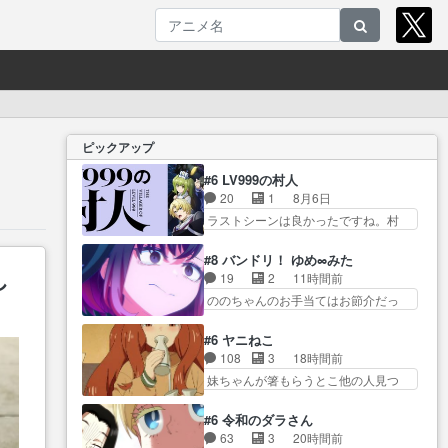
ピックアップ
#6 LV999の村人
20
1
8月6日
ラストシーンは良かったですね。村
人が故に… 村人のレベル上げは
鬼モードフィンガーシリ… アリ
#8 バンドリ！ ゆめ∞みた
し
スと10年後に結婚の約束をした鏡ず
19
2
11時間前
っ… カジノスタッフ募集するも
ののちゃんのお手当てはお節介だっ
集まらない更に追… 王命でクル
たりする… ビオラの立ち回り害
ルの監視をすることになったデ
悪すぎるお近づきの印が… ・律
#6 ヤニねこ
ビ… 最強の村人・鏡との出会い
っちゃん明るくなったね♪・メンバー
108
3
18時間前
で少しは変わった… やはり何か
の… 一難去ってまた一難、律が
妹ちゃんが箸もらうとこ他の人見つ
悲しい過去がありそうな。鏡の
ビオラの呪縛から… 「私はあな
けてるか… ・ライター切れた時
も… パルナの魔族への恨みは根
たが嫌いなんです」「バンドや
のチェーンスモークはあ… 飲み
深そうやね姫を舐… 新キャラが
#6 令和のダラさん
め… 何が起きているのか！？次
会途中でトイレに行って何故か江の
登場早々変態扱いされてる件。
63
3
20時間前
週、みゅーたいぷ… ビオラ様、