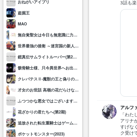
おねがいアイプリ
3話も
盗掘王
MAO
無自覚聖女は今日も無意識に力を垂れ流す
世界最強の後衛 ～迷宮国の新人探索者～
鎧真伝サムライトルーパー(第2クール)
骸骨騎士様、只今異世界へお出掛け中Ⅱ
クレバテスⅡ-魔獣の王と偽りの勇者伝承-
才女のお世話 高嶺の花だらけな名門校で、学院一のお嬢様(生活能力皆無)を陰ながらお世話することになりました
ふつつかな悪女ではございますが～雛宮蝶鼠とりかえ伝～
アルフ
花ざかりの君たちへ(第2期)
「わた
アリナ
追放された転生重騎士はゲーム知識で無双する
すげな
ク受け
ポケットモンスター(2023)