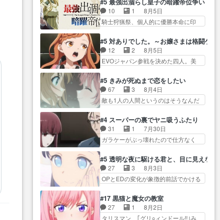
が暴れてると聞い… ちょっと年
#5 最強出涸らし皇子の暗躍帝位争い
が… “貧乏籤百連無料ガチャ”100
コマだいぶ理性持ち始めた。この世
齢の事を言いすぎとゆーか言い
10
1
8月5日
連でも1回… 2期入ってから地味
界の… 原作読んだのもう何年も
訳… ベリルの母もやはり只者じ
騎士狩猟祭、個人的に優勝本命に印
だよね。ただでさえ幼女… 「餌
前なのに、覚えてる… コイルの
ゃなかったかベリ…
を付けた… 細かい設定を考える
になってもらわねばならぬ」って言
汚職を突き止めるべくバトーの指
のが面倒な時は古代魔法… エル
葉に… ゼートゥーア左遷によっ
#5 対ありでした。～お嬢さまは格闘ゲ
導… やまとん1号はどこの部分で
ナがチートすぎる笑アルは最初から
て参謀本部の連携が… 緊張感あ
12
2
8月5日
使うのだろう？… 日本とロシア
自分… プラネット・ウィズ展開
る戦闘描写とギャグ今週の『有能
EVOジャパン参戦を決めた四人。美
が絡む政治の話かつ色々な用
アツいな「騎士狩猟… 麦茶どこ
な…
緒の母… この作品に唯一足りな
語… 第５話をprimevideoで視聴
ろかタイトル通り麦茶の出涸らし
いと思ってた(無くて… 見た目は
しまし… 前回同様『イノセン
#5 きみが死ぬまで恋をしたい
ぐ… 第５話をABEMAで視聴しま
気品溢れてるのに中身は…美緒マ
ス』を含む押井・神山版… 第５
67
3
8月4日
した。視聴に… 復讐に燃える吸
マ… テーマ：格ゲー大会に行く
話「EPISODEラストの母親の気持…
敵も1人の人間というのはそうなんだ
血鬼兄弟の弟ですいいキャラ…
には？感想は、美… 大会を前に
けど状… もう着れないからって
クリスタ皇女が“萌え”なのでこの娘が
格ゲー熱が高まる一方、百合の
どういう意味だろうな… ミミを
皇帝… ウサギ好きそうな王女殿
#4 スーパーの裏でヤニ吸うふたり
本… 東京で開催される格ゲー大
人間に戻して欲しいでも自分達が代
下がかわいい。幼馴… ついに始
31
1
7月30日
会に参加すること… Japanに向け
わ… ご視聴ありがとうございま
まった狩猟祭。エルナの活躍で上
ガラケーがぶっ壊れたので仕方なく
て外泊届にサインをもらっ… 長
した見るたびに切… 誰かと思っ
位…
スマホに… 佐々木さんとは同い
崎から大会のために東京へ!/でも観光
たらちゅー先輩か。しれっと相
年くらいに思ってたけど… やは
よ… 旅の支度全部やってくれる
#5 透明な夜に駆ける君と、目に見えない
方… 第５話感想：コ□した相手に
り出オチ感が否めず、エピソードの
先輩、なんだかん… 第５話をｄ
27
3
8月3日
も家族や…､戦… つらい回だ……
打率… 田山さんが佐々木さんに
アニメストアで視聴しました。視…
OPとEDの変化が象徴的前話でかける
つらすぎる……。エスタ先輩…
沼っていく…こんな… 佐々木さ
には… 小春の透明なモヤのかか
今週のシーナとミミも可愛かった2人
ん、腕フェチなんですね笑最近ま
った世界。どんな女… そうか、
の関係… 確かに相手にも家族や
#17 黒猫と魔女の教室
じ… 佐々木がガラケーからスマ
こんな風に見えてるのかぁ。かけ
大切な人はいるけど、… 白シャ
27
1
8月2日
ホに変えるって、… もうドラマ
る… 完全な両片思いになりまし
ツが作業着みたいなもんなんですか
タリスマン、｢グリ○ィンドール!!｣み
版孤独のグルメファンコンテン