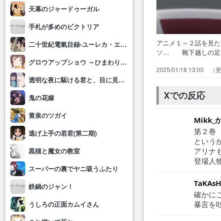
天幕のジャードゥーガル
手札が多めのビクトリア
アニメ１～２話を見
二十世紀電氣目録-ユーレカ・エヴリカ-
ソ… 靴下越しの足
受付… もうヒロイ
グロウアップショウ ～ひまわりのサーカス団～
2025/01/18 13:00
るとこ… ネットで
透明な夜に駆ける君と、目に見えない恋をした。
前だなこ… 美女が
嬢やってる…
Xでの反応
鬼の花嫁
黄泉のツガイ
Mikk
第２巻
逃げ上手の若君(第二期)
という
アリナ
黒猫と魔女の教室
登場人
スーパーの裏でヤニ吸うふたり
TaKAsH
鉄鍋のジャン！
確かに
暴言を
うしろの正面カムイさん