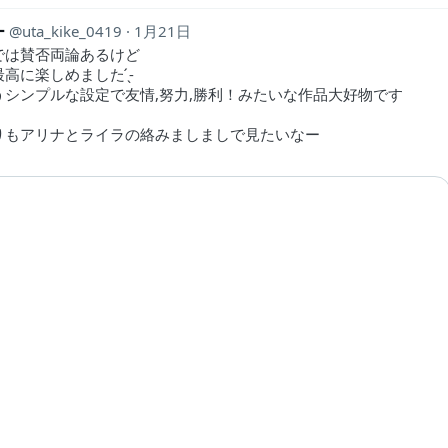
︎
uta_kike_0419
1月21日
では賛否両論あるけど
高に楽しめました ̖́-
うシンプルな設定で友情,努力,勝利！みたいな作品大好物です
りもアリナとライラの絡みましましで見たいなー