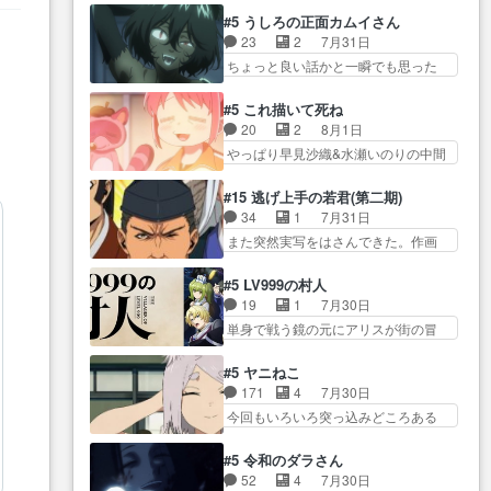
オラの策略がバッチリ嵌って最高
かった？鬼夜叉が田楽の… 猿楽
からかしらお顔が… 黒絵「怪獣
#5 うしろの正面カムイさん
wwwこ… 自信あれば評価なんて
の鬼夜叉と田楽の増次郎。小さない
に憧れるのはいいけど自分自身
23
2
7月31日
気にしないし、充実し… ・バー
ざこ… 着眼点は良くとも、先鋭
が… 素の自分はどちらなのかは
ちょっと良い話かと一瞬でも思った
チャルだけど、みゅーたいぷ初ライ
的すぎるのか。芸能… 鬼夜叉は
まだ不明だが見せ…
私が間違… ろくろ首さんも油舐
ブ… OPこんなんだっけ？と思っ
石也と共に観世座をあとにし、三
めてなかった？白雪碧さ… 今日
たら歌唱シーン… の、らいぶシ
#5 これ描いて死ね
条… 観世座を離れ、三条坊門御
も1日お疲れ様でした～───昨晩～
ーン＿!!­­--­­--­… それだけでええや
20
2
8月1日
所で日々を送る鬼… 「お前(鬼夜
今… 幼女に拾われたお市ちゃん
ん！！しかし、ビオラが仕…
やっぱり早見沙織&水瀬いのりの中間
叉)が凄いのではなく客が凄い…
の恩返し。化け猫… 役にて出演
層は上… あれ光って漫研入るこ
田楽と猿楽の獅子舞勝負。鬼夜叉は
させていただきました。ジョア
とになってたんだっけ… 登場人
猫の動き… 登場人物の我が強
#15 逃げ上手の若君(第二期)
ン… トイ・ストーリーみたいな
物が増えてわいわいしたところが好
い。新しい獅子舞に拘って… 第
34
1
7月31日
始まり。流石に除… 猫相手にな
き… 初コミティアで２０冊刷り
５話をprimevideoで視聴しまし…
また突然実写をはさんできた。作画
んでそんなに…と思ったらそう
は妥当だよね。俺… 藤森さんの
リソース… やるべきことが逃げ
い… いつもと違って少し良い話
ママ向けの漫画で、また涙腺
る事と分かると水を得た… 30歳
化け猫は油が好物… 今回はあか
#5 LV999の村人
が⋯… 〜漫画に「想い」をこめ
まで童貞だと魔法使いになれるとい
やし1体のみで15分。金持ちの…
19
1
7月30日
よう｣娘に漫画であ… 何回この作
う… こっちの諏訪の三大将もま
今更だけど霊が性行為で祓えること
単身で戦う鏡の元にアリスが街の冒
品に泣かされるのだろう。光が
たクセが強いw色… 頼重が完全に
は何とな…
険者率い… 鏡浩二はゲーム世界
藤… ホテル泊まってコミティア
ブレーンだよね毎回敵キャラ
に飲み込まれた転生者と… みん
っていいなあ。同… コミティア
#5 ヤニねこ
が… 弧次郎「欲を我慢して強く
なががんばってくれたアリスの父ち
参加のしおりを徹夜で作る先生
171
4
7月30日
なれるなら大飯食… 変化球な演
ゃん… 成長限界が999である村人
(… お母さん、娘にあんな漫画描
今回もいろいろ突っ込みどころある
出も交えながらの状況説明が本
と定めた上位存… 大規模バトル
かれたら泣いち…
回だった… ヤクのクワガタ取り
当… LOで参加させていただきま
シーンなのに会話してばっか
の話が尋常じゃない雰囲… 妹子
した！最終的に… この高らかな
#5 令和のダラさん
り… やっぱり勇者より強かった
ちゃんの恋愛話をしたり、タバコを
DT宣言、合田一人に通じるも…
52
4
7月30日
か笑統率力LV9… 普通の人間の親