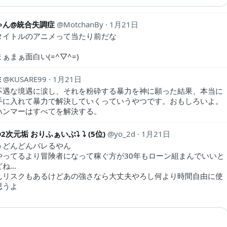
ゃん@統合失調症
MotchanBy
1月21日
タイトルのアニメって当たり前だな
ぁまぁ面白い(=^▽^=)
E
KUSARE99
1月21日
不遇な境遇に涙し、それを粉砕する暴力を神に願った結果、本当に
手に入れて暴力で解決していくっていうやつです。おもしろいよ。
ハンマーはすべてを解決する。
2次元垢 おりふぁいぶ⤵︎ ︎⤵︎ ︎(5位)
yo_2d
1月21日
うどんどんバレるやん
やってるより冒険者になって稼ぐ方が30年もローン組まんでいいと
どね…
んリスクもあるけどあの強さなら大丈夫やろし何より時間自由に使
思うよ