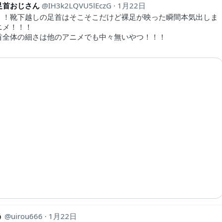
足首おじさん
IH3k2LQVU5lEczG
1月22日
！！靴下越しの足首はそこそこだけど裸足が映った瞬間本気出しま
ニメ！！！
首全体の細さは他のアニメでも中々無いやつ！！！
う
uirou666
1月22日