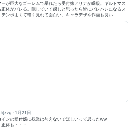
マーが巨大なゴーレムで暴れたら受付嬢アリナが瞬殺。ギルドマス
も正体がバレる。隠していく感じと思ったら皆にバレバレになるス
。テンポよくて軽く見れて面白い。キャラデザや作画も良い
AhJxvg
1月21日
ロインの受付嬢に残業は与えないでほしいって思ったww
、正体も・・・