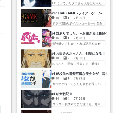
生産… ここうっすら思ったこと
この作品は近年稀に見るおっさんキ
EDに出ていたダラさん人形はなんな
子やーん総務課長と娘の女子…
ズバリ言ってくれて… おかし
ャラの充…
んだと… 『ダラさんと呼ぶ者が
これがこの世界の仕組みか‥Lv200帯
い、さわやかだ 世話好きの陰に支
生まれた日』をダラさ… 陰惨な
の… そのために役割を超越する
#17 LIAR GAME -ライアーゲーム-
配… ヤクねこのクワガタ取りの
過去がきっちり現代に継承されてい
者の出現させるた… アリスのお
10
1
7月30日
話見て切なくなっ… 普段は選別
る… ダラさんと姉弟の母との出
陰で他の勇者達も共闘してくれ魔…
ドラマ2期のボイスレコーダーや自白
された4～600レスを2,30… 隠し
会いの話やはりダ… ダラさんの
ゲーム… ヨコヤは人間の弱い所
方が密売人のそれww唐突な作画力の
過去話も佳境…げに恐ろしいは
をつくのが抜群に上手… 昼の国
正… なんか今日はかなり一瞬で
#4 対ありでした。～お嬢さまは格闘ゲ
人… 第５話感想：２人の過剰な
の奴らも馬鹿が多いが、夜の国も同
終わっちまったっ… 先週と比べ
16
1
7月28日
貢ぎ物?の礼とし… 第５話感想：
じ… ご視聴ありがとうございま
てまだまともに見えた。4話は過…
勉強嫌いでも集中すれば結果を出せ
姉のお誕生会にダラさんを招
した来週もよろし… 握った◯治
る美緒が… 毎晩スト６対戦を楽
待… 部分的に時系列が4話と入れ
郎（中の人的に）仲間であるプ
しむ４人。だが、期末試… どん
替わってるのね… こんなデカイ
#4 片田舎のおっさん、剣聖になるⅡ
レ… ヨコヤの頭の回転の速さと
なゲームも相手が強すぎるとやる気
のどうやって運ぶんだよ！？
18
2
7月30日
人間の心理を利用… 夜の国のヨ
無く… テーマ：テスト勉強と大
姉… ダラさん、人型形態にもな
おっさん、田舎に帰省する！時期も
コヤ支配がますますひどく……。
会感想は、美緒がテ… すげーー
れるんか!?w髪…
時期だし… じいさん、ベリル、
… ヨコヤは飴と鞭で夜の国の独
ーーーーーーー良い……。女性声
副団長、年長者が強い順… 底知
裁支配を強化、… やはりヨコヤ
#4 転校先の清楚可憐な美少女が、昔男
優… 深夜の格ゲー対戦よりテス
れない爺さんには夢が詰まってると
いいですね。昼の国が勝てる
10
1
7月29日
トの方がよっぽど… 真剣に授業
思う… クルニ、ヘンブリッツ、
流… 役で出演いたしました。次
カラオケ行ってなんも歌わず帰るの
を受けて、夜は珠樹の部屋で格
ミュイと一緒におっ… 帰省、お
回も緊張が止まり…
かよハン… 春希ちゃんの私服、
ゲ… 来たる定期テストに向けて
供ヒロインはクルニ。順番的には
めっちゃ可愛いぞ！！！… どう
勉強会！美緒ちゃ… 受験勉強と
#4 幼女戦記Ⅱ
確… 父親から手紙が来た。サー
やらあの女優さんが春希のお母さん
戦闘の2択なら戦闘を選ぶ娘w
84
4
7月29日
ベルボアの退治の… ここでヘン
のよ… 春希ちゃん姫ちゃんに野
美… 勉強嫌いでバトルを選ぶっ
コンコルド効果でまた泥沼化。無茶
ブリッツくんが同行するのが変
菜の子も凄え可愛い… 隼人くん
て、ひぐらしの沙…
振りに奇… ルーデルドルフ中将
で… ・ベリル、実家に帰ること
のスマホを買いに行ってたけど完
自らが行う煙草と葉巻は… ブロ