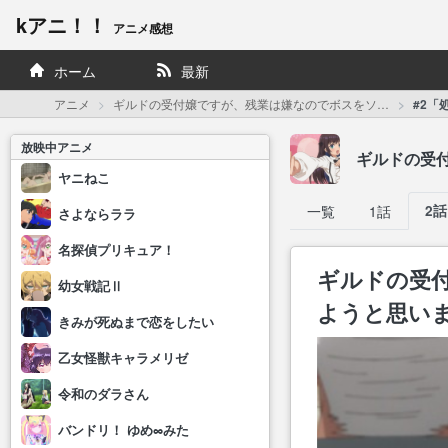
kアニ！！
アニメ感想
ホーム
最新
アニメ
ギルドの受付嬢ですが、残業は嫌なのでボスをソロ討伐しようと思います
#2「処
放映中アニメ
ギルドの受
ヤニねこ
一覧
1話
2話
さよならララ
名探偵プリキュア！
ギルドの受
幼女戦記Ⅱ
ようと思いま
きみが死ぬまで恋をしたい
乙女怪獣キャラメリゼ
令和のダラさん
バンドリ！ ゆめ∞みた