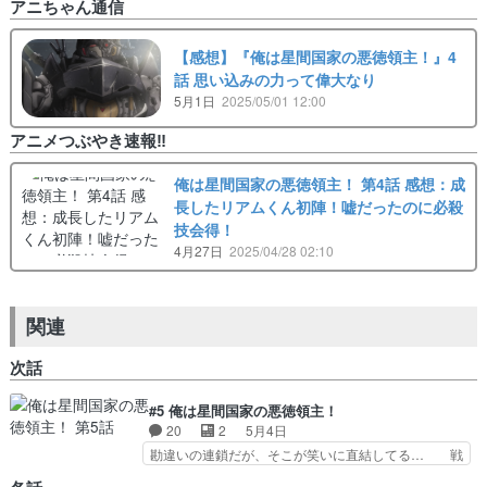
アニちゃん通信
【感想】『俺は星間国家の悪徳領主！』4
話 思い込みの力って偉大なり
5月1日
2025/05/01 12:00
アニメつぶやき速報‼︎
俺は星間国家の悪徳領主！ 第4話 感想：成
長したリアムくん初陣！嘘だったのに必殺
技会得！
4月27日
2025/04/28 02:10
関連
次話
#5 俺は星間国家の悪徳領主！
20
2
5月4日
勘違いの連鎖だが、そこが笑いに直結してる… 戦
艦のデザインと作り込みは良かった。予算… ４話