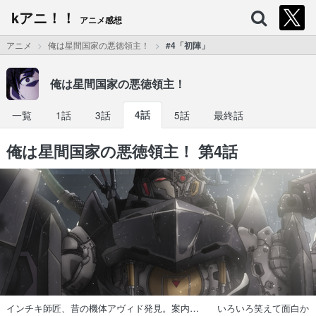
kアニ！！
アニメ感想
アニメ
俺は星間国家の悪徳領主！
#4「初陣」
俺は星間国家の悪徳領主！
一覧
1話
3話
4話
5話
最終話
俺は星間国家の悪徳領主！ 第4話
インチキ師匠、昔の機体アヴィド発見。案内… いろいろ笑えて面白か