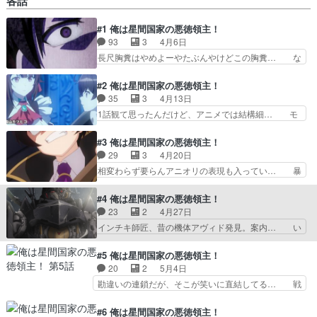
各話
までもそうだけど、主人公と交わらない… 初陣勝
利と軍の再編成。帝国軍の新型コンペ… 戦艦も福
#1 俺は星間国家の悪徳領主！
利厚生大事。子安色々失敗してね？ ニアスさん叡
93
3
4月6日
智すぎ！！！こんなハニートラ… 戦艦を調達した
だけの話。ハニートラップと… 海賊が奪ったもの
長尺胸糞はやめよーやたぶんやけどこの胸糞… な
は奪ったあと返さなくてい… 戦艦を売り込むた
るほど、これが新しいガンダムか！！？ジ… 善人
め、ニアスはお色気作戦に… なろうだし、正直期
だったが一向に報われず不慮の死を遂げ… しかし
#2 俺は星間国家の悪徳領主！
待度は低かったのですが…
用意された異世界ラインナップがどれ… このしょ
35
3
4月13日
うもなさは今年屈指レベルだな。2… その分転生
1話観て思ったんだけど、アニメでは結構細… モ
後のギャップが大きく見応えがあ… ほぼ１話よく
ブせかが好きだったのでこれも楽しめまし… 第１
いる善良な日本人が酷い裏切り… メカが出てくる
話はちょっと胸クソ要素強くて不快感も… エンデ
#3 俺は星間国家の悪徳領主！
から見てみるかと思ってみた… 戦略ものかと思い
ィングの天城にかなり力入ってるなぁ… 転生後も
29
3
4月20日
きや、転生もの。こちらの… なろう系でも屈指の
酷い親に捨てられる形だったリアム… これは……
相変わらず要らんアニオリの表現も入ってい… 暴
ヘビーな冒頭だわな、こ…
未来が見えた！！パチスロ化する… 聞いていて同
政目指してたのに逆に善政になるのは想定… 一閃
じとは思わなかったんだけど、… あのメイドさ
流のおっさんがなかなかのワルで草でも… １話の
#4 俺は星間国家の悪徳領主！
ん、ロボットだったのかｗポニ… クズ家族はちゃ
下らない面白さが２話で単純に下らな… この師匠
23
2
4月27日
んと罰を受けたがリアムはイ… 1話10分くらい見
詐欺師で最低人間なんだけど何か嫌… リアム半年
インチキ師匠、昔の機体アヴィド発見。案内… い
た所で展開に引いたけど…
からの目覚めと天城の現状報告。… ぽんぽん年数
ろいろ笑えて面白かった。いままでで一番… 原作
飛ばすのは早いところメインの… 前世で酷い目に
を読まずにあらすじだけ誰かに説明でも… 強くな
#5 俺は星間国家の悪徳領主！
あって異世界でいろいろある… 案内人パート毎回
っていく過程が面白いなヤスシさんが… ・クリス
20
2
5月4日
あるのwそんなしょぼいの… 稲田徹、大原さや
ティアナどうなったんや※アニメツ… 凄いロボ戦
勘違いの連鎖だが、そこが笑いに直結してる… 戦
か、小坂井祐莉絵、江頭宏…
闘頑張ってて良かった！フルCG… 余りにも下品
艦のデザインと作り込みは良かった。予算… ４話
すぎて見るの止めちゃった宇宙… 『日々は過ぎれ
までもそうだけど、主人公と交わらない… 初陣勝
#6 俺は星間国家の悪徳領主！
ど飯うまし』第3話『Aラン… ４話視聴…単純に