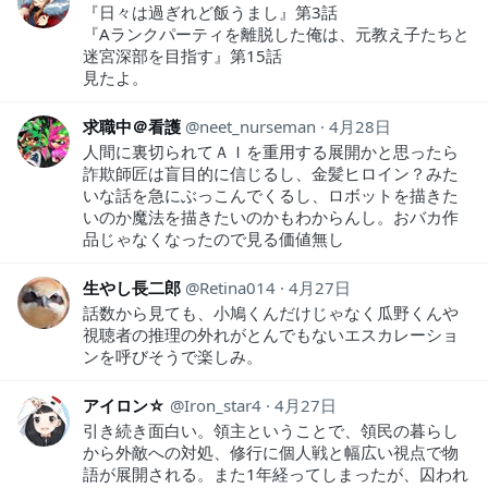
『日々は過ぎれど飯うまし』第3話
『Aランクパーティを離脱した俺は、元教え子たちと
迷宮深部を目指す』第15話
見たよ。
求職中＠看護
neet_nurseman
4月28日
人間に裏切られてＡＩを重用する展開かと思ったら
詐欺師匠は盲目的に信じるし、金髪ヒロイン？みた
いな話を急にぶっこんでくるし、ロボットを描きた
いのか魔法を描きたいのかもわからんし。おバカ作
品じゃなくなったので見る価値無し
生やし長二郎
Retina014
4月27日
話数から見ても、小鳩くんだけじゃなく瓜野くんや
視聴者の推理の外れがとんでもないエスカレーショ
ンを呼びそうで楽しみ。
アイロン☆
Iron_star4
4月27日
引き続き面白い。領主ということで、領民の暮らし
から外敵への対処、修行に個人戦と幅広い視点で物
語が展開される。また1年経ってしまったが、囚われ