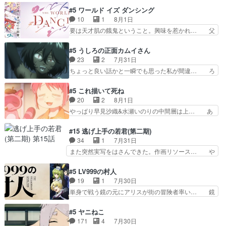
重いんかいかつては自分に自信… リップを塗って
ラが悪魔すぎて気分が悪くなってきたこ… 声優ま
#5 ワールド イズ ダンシング
らっしゃるからかしらお顔が… 黒絵「怪獣に憧れ
とめました(７話まで)仲町あられ/… ビオラの策略
10
1
8月1日
るのはいいけど自分自身が… 素の自分はどちらな
がバッチリ嵌って最高wwwこ… 自信あれば評価
要は天才肌の餓鬼ということ。興味を惹かれ… 父
のかはまだ不明だが見せ…
なんて気にしないし、充実し… ・バーチャルだけ
の観阿弥と袂を分かった？鬼夜叉が田楽の… 猿楽
ど、みゅーたいぷ初ライブ… OPこんなんだっ
の鬼夜叉と田楽の増次郎。小さないざこ… 着眼点
#5 うしろの正面カムイさん
け？と思ったら歌唱シーン… の、らいぶシーン
は良くとも、先鋭的すぎるのか。芸能… 鬼夜叉は
23
2
7月31日
＿!!­­--­­--­… それだけでええやん！！しかし、ビオラ
石也と共に観世座をあとにし、三条… 観世座を離
ちょっと良い話かと一瞬でも思った私が間違… ろ
が仕…
れ、三条坊門御所で日々を送る鬼… 「お前(鬼夜
くろ首さんも油舐めてなかった？白雪碧さ… 今日
叉)が凄いのではなく客が凄い… 田楽と猿楽の獅
も1日お疲れ様でした～───昨晩～今… 幼女に拾
#5 これ描いて死ね
子舞勝負。鬼夜叉は猫の動き… 登場人物の我が強
われたお市ちゃんの恩返し。化け猫… 役にて出演
20
2
8月1日
い。新しい獅子舞に拘って… 第５話を
させていただきました。ジョアン… トイ・ストー
やっぱり早見沙織&水瀬いのりの中間層は上… あ
primevideoで視聴しまし…
リーみたいな始まり。流石に除… 猫相手になんで
れ光って漫研入ることになってたんだっけ… 登場
そんなに…と思ったらそうい… いつもと違って少
人物が増えてわいわいしたところが好き… 初コミ
#15 逃げ上手の若君(第二期)
し良い話化け猫は油が好物… 今回はあかやし1体
ティアで２０冊刷りは妥当だよね。俺… 藤森さん
34
1
7月31日
のみで15分。金持ちの… 今更だけど霊が性行為
のママ向けの漫画で、また涙腺が⋯… 〜漫画に
また突然実写をはさんできた。作画リソース… や
で祓えることは何とな…
「想い」をこめよう｣娘に漫画であ… 何回この作
るべきことが逃げる事と分かると水を得た… 30
品に泣かされるのだろう。光が藤… ホテル泊まっ
歳まで童貞だと魔法使いになれるという… こっち
#5 LV999の村人
てコミティアっていいなあ。同… コミティア参加
の諏訪の三大将もまたクセが強いw色… 頼重が完
19
1
7月30日
のしおりを徹夜で作る先生(… お母さん、娘にあ
全にブレーンだよね毎回敵キャラが… 弧次郎「欲
単身で戦う鏡の元にアリスが街の冒険者率い… 鏡
んな漫画描かれたら泣いち…
を我慢して強くなれるなら大飯食… 変化球な演出
浩二はゲーム世界に飲み込まれた転生者と… みん
も交えながらの状況説明が本当… LOで参加させ
なががんばってくれたアリスの父ちゃん… 成長限
#5 ヤニねこ
ていただきました！最終的に… この高らかなDT
界が999である村人と定めた上位存… 大規模バト
171
4
7月30日
宣言、合田一人に通じるも… この作品は近年稀に