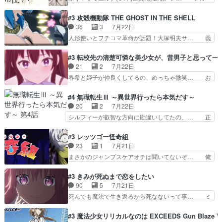
逃して26)最高の機能… 前任退職、後任の教師ナ
ノルトがエルナにいじられ絡みする回。… 今期見
ディー。後半いつも… ⑬先生が日本人と看破した
るアニメが多いｗ骸骨騎士様、只今異… 傀儡政権
#3 攻殻機動隊 THE GHOST IN THE SHELL
恋太郎正解らしい… ①次の新キャラは後任の国語
を狙っているのか、弟が皇帝になっ… エルナは
36
3
7月22日
教師…フラグを… どうしてもルー大柴が頭を横切
100%善意で絡んでくるのがやっ… アルノルトが
人形使いとフチコマ革命が話題！大塚明夫サ… 義
る新ヒロイン…
魔法特化で基礎体力は一般人以… これリアル内田
体工場のシーンと女子会での「今の人格っ… ・
家ならヤバイトドメの踏みつ… ラブコメディは突
2029年の科学文明について我々の世界… まず、
#3 転校先の清楚可憐な美少女が、昔男子と思って一
然にに求めていたのは頭の… 主人公含めどいつも
効果音がいい。私が思うに、銃撃戦が… いきなり
21
2
7月22日
こいつもカラフルなだけ… 跡継ぎ候補多すぎるw
のハラハラ感。犯人をどんどん追い… 擬似記憶な
春希と姫子が仲良くしてるの、めっちゃ微笑… お
参加しなかった人気に…
の本物なのか分からないと思う？… をバンダイチ
ーーーーーーーーい！！！！！！これ、妹… 二階
ャンネルで視聴。いやはや、ア… 1990年代の
堂さんが女性だってことみんな知らなか… 姫子さ
#4 無職転生Ⅲ ～異世界行ったら本気だす～
OVAならアリかな。ICT… 冒頭のアクションから
んと三岳さんがラストに姫子さんのお… 初めて夜
20
2
7月22日
釘付けだった。皆人形… ひとつの単体の作品とし
のコンビニに行った隼人と姫子は偶… こういう学
シルフィーが叡智な方向に勘違いしてたの、… 正
ては悪くないと思い…
園物のラブコメ元々好きだから設… にしても妹は
しい意味での淫乱だと思うギースいい顔に… をバ
普通にハルキに嫉妬せず仲良く… ３話に「三岳長
ンダイチャンネルで視聴。リーリャさん… なんか
#3 レッツゴー怪奇組
久」役で出演してまーす！み… 隼人の家庭は隼人
腹立つなぁルーデウスめ…これでエリ… トレント
23
1
7月21日
に家事の負担がかかってい… 三岳さんが隼人にと
は後に何らかの際に活躍するんやろ… アイシ
まさかのジャンプスケアオチは聞いてないぞ… 俺
って妹扱い止まりそうな…
ャ、、、なんと末恐ろしい妹なんだ！… ルーデウ
んちの押し入れどーなってるんだよー？あ… メチ
スが財宝の取り分をもらうときに多… 残り湯なら
ャ子の従姉妹シュラ子登場。主人公眼福… 跡目争
#3 きみが死ぬまで恋をしたい
しゃあない。狂犬かくましいつ来… 本作はぬるい
いの新キャラ登場で、今回はシュール… めちゃ子
90
5
7月21日
ハーレムではなく、真面目に一… エリスはしばら
のいとこかわいい今回主人公の驚き… メチャ子を
死んでも魔法で生き返るから死なないって事… ミ
くEDだけやね。アイシャ、…
くしゃみと鼻水が止まらなくなる… お父さんに押
ミ不在の際のシーナ、アリとセイランとの… ミ
し付けられた本独特やし、おま… シュラ子ちゃん
ミ、最後のその顔は怖いよ...。てかタ… もはや人
#3 魔法少女リリカルなのは EXCEEDS Gun Blaze Ve
をちびっ子にしたあの玉、も… 半裸の警官の方が