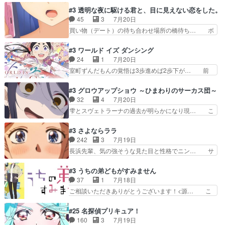
こと好きすぎだろなんか電気で… 仲間が一気に増
はアストレアの野望による性転換、後半… アスト
#3 透明な夜に駆ける君と、目に見えない恋をした。
えてみんなで物作りで一気に… 作画は最高なのに
レア君の作戦に皆巻き込まれてて草捕… アストレ
45
3
7月20日
話がつまらない。やっぱ京… 天下り式に竹のフィ
アが作った薬によって男女入れ替わ… アルトレア
買い物（デート）の待ち合わせ場所の橋待ち… ボ
ラメントが出てきたのは…
がポルックスのこと好きとは言え… アストレアが
ソボソとつぶやく。カラオケは視覚障害が… 闇夜
ポルックスちゃんに憧れて、変… TS騒動に酔っ
を照らす打ち上げ花火。人混みの中、み… どんど
#3 ワールド イズ ダンシング
払い騒動と賑やかでいいねw… 偉大な父を持つが
んキュンが増えていく展開に毎回わく… ちょこっ
24
1
7月20日
故の悩(独自のおっぱい論… 鉄板中の鉄板、性転
と書ければと風が吹き手元にあった… 』は、率直
室町ずんだもんの覚悟は3歩進めば2歩下が… 前
換と酩酊ネタの二連発(…
に言って脚本と演出が悪いと思う… 小春の目が見
回の白拍子の死といい今回の”まぐわい”… 世阿弥
えなくなったのは先天性による… 冬月の前向きさ
が主人公の漫画がアニメになったらし… 壮絶だっ
#3 グロウアップショウ ～ひまわりのサーカス団～
と、空野の億劫さがリアルだ… かけると小春、二
た…30分で2時間の映画のように… すべての表現
32
4
7月20日
人が一緒に過ごす時間が描… ヒロインの目が不自
がピタリと揃った傑作本当に素… たまに現れて謎
雫とスヴェトラーナの過去が明らかになり現… こ
由だから音を大切にして…
のアドバイスをしてくれるお… 可愛いキャラデザ
のアニメは足首を休ませるという事を知ら… 愛知
からは想像できない顔芸、… 父、大舞台へ立つこ
県豊川市付近が舞台なのか～現地にも出… 前回に
#3 さよならララ
とが決まる。更に父から… 再び鬼夜叉を導く、素
引き続き、今回もおぱんつであります… キャラク
242
3
7月19日
性不明の彼の名前を知… 恵まれた身分に甘え、修
ターが可愛いのはもちろん、ストー… 皇ではなく
長浜先輩、気の強そうな見た目と性格でニン… サ
練を怠るキャラは苦…
ひまわりを蔑ろにして皇に乗り換… 傷跡なんか、
ブタイがええよね〜関西弁が凄くちゃんと… って
見せたくない自分の力量を超え… エロいところ以
なったからユリ確定！＼(^o^)／ラ… プロローグ
#3 うちの弟どもがすみません
外あまり見どころがない。1… いや～、めちゃく
的な１話、２話からの浮世離れし… 茉里のボクシ
37
1
7月18日
ちゃおもしろいね。瑞佳は… キャラデザが映える
ングにかける真摯さ格好良かっ… 今回はゲストが
ご相談いただきありがとうございます！<源… こ
のは勿論だけど脚本に歩…
２名！ワンピースの作画さん… あほって言う茉里
こまで見てきて糸ちゃんの声がキャラとす… 糸が
がかっこいいよあほララは… 唯一の理解者だった
家事を頑張り過ぎてテストの結果が酷く… 糸ちゃ
#25 名探偵プリキュア！
母親を失い、アウェーの… ３話の地味に好きポイ
んと源くん、類くんのお買い物シーン… ３話にし
160
3
7月19日
ントは、冒頭でララが… ボクシング部部員たちの