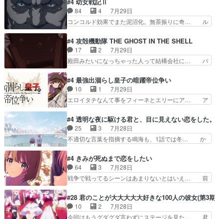
#4 幼女戦記Ⅱ
家に帰ることに・ベリルはミュ… おっさんの親と
ゃん姫ちゃんに野菜の子も凄え可愛い… 隼人くん
84
4
7月29日
なるとお爺ちゃんだよね孫扱… ・ベリル、実家に
のスマホを買いに行ってたけど完全… 第４話を
コンコルド効果でまた泥沼化。無茶振りに奇… ル
帰ることに・ベリルはミュ…
U-NEXTで視聴しました。視聴… スマホを買うた
ーデルドルフ中将自らが行う煙草と葉巻は… ブロ
め、都心で待ち合わせをした… OP曲きっかけで
グを更新しました!!宜しければ、是非… 計画通り
#4 攻殻機動隊 THE GHOST IN THE SHELL
見始めてたけどなんだかん… いきなりシリアス展
にはいかないね笑やり遂げた(ほぼ… 今回もター
17
2
7月29日
開ぶち込んでくるじゃん… 春希の家庭事情は複
ニャに不都合なことがあったりし… 白髪の男性が
殿田みたいになっちゃった人って結構会社に… バ
雑。食事とか隼人が親身…
語った家族を失った喪無感が、… 連邦に対して有
トーがカッコいいと思ってたら、トグサが… あの
利な講話条件を引き出すため… コンコルド効果に
見た目もうただのロボでしかないんだよ… 俺らの
#4 最強出涸らし皇子の暗躍帝位争い
油を注ぐターニャの勝利軍… 犠牲を払っても良い
汗拭きそりゃいやだろwwバトー＆ト… イノセン
10
1
7月29日
ならお前たちが前線へ行… 戦闘がアッサリし過ぎ
スの元となった回だけど、ガイノイ… アダム・リ
エロイタチなんて事をフィーネとエリーにア… ア
じゃない？戦争がメイ…
ンクやジェイムスン(教授)型サ… アンドロイドも
ルも気付かなかった事を…フィーネは自分… モン
おっさんの汗を拭くのは嫌や… 押井守監督のイノ
スターを呼ぶ笛？黒幕は狩猟祭とは関係… 平凡な
#4 透明な夜に駆ける君と、目に見えない恋をした。
センスの土台になったエピ… コミカルなのにも慣
少女に見える眼鏡w眼鏡属性は持ち合… 神アニ
25
3
7月28日
れてきました。１話でし… ロボットの反乱は今と
メ、ケテーイ！「騎士狩猟祭、前夜の… フィーネ
不適切な言葉を指摘する鳴海も、1話では冬… か
なっては良くある話し…
がアルノルトに活躍してもらいたが… 第４話を
けると鳴海のやり取り微笑ましいw良い奴… どう
ABEMAで視聴しました。視聴に… 第４話、アル
接していいのかわからず戸惑うかけるも… 盲目だ
#4 きみが死ぬまで恋をしたい
とフィーネの２度目のデート出… マジできな臭い
と相手の表情も分からないからどう思… 今期のバ
64
3
7月28日
ぞ帝位争い。姉からの刺客を… ふぃーねと町の様
ックナンバーみたいなOPアニメ。… 初デートで
戦争で戦ってるシーンはあまりないとはいえ… 前
子を見に行ったら町中で窃…
冬月を笑わせようとする姿も冬月… 特に大きな事
回までにあまり見れなかったようなシーナ… ミミ
件やイベントが起きるでもなく… 初デートで冬月
の存在で揺らぐ14クラス約束された死… ミミの
#28 君のことが大大大大大好きな100人の彼女(第3期)
を笑わせようとする姿も冬月… 3話までは主人公
秘密をあっさり受け入れたのは拍子抜… 蘇生魔法
10
2
7月28日
がどうでもいいことでずっ… 花火購入に浅草へ…
って下衆い国なら進退窮まったら手… 蘇生魔法ヤ
今回はもうグダグダ言わずにステージを見た… 君
行き当たりばったり訪問…