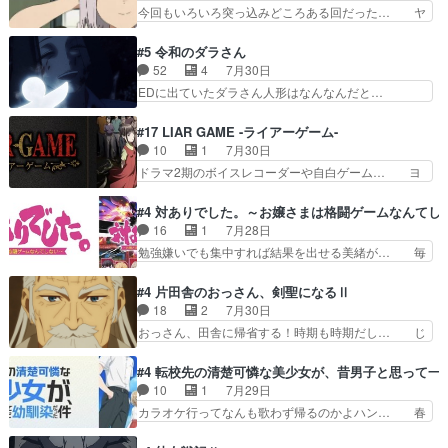
ルシーンなのに会話してばっかり… やっぱり勇者
今回もいろいろ突っ込みどころある回だった… ヤ
見るおっさんキャラの充…
より強かったか笑統率力LV9… 普通の人間の親子
クのクワガタ取りの話が尋常じゃない雰囲… 妹子
やーん総務課長と娘の女子… これがこの世界の仕
ちゃんの恋愛話をしたり、タバコを生産… ここう
#5 令和のダラさん
組みか‥Lv200帯の… そのために役割を超越する
っすら思ったことズバリ言ってくれて… おかし
52
4
7月30日
者の出現させるた… アリスのお陰で他の勇者達も
い、さわやかだ 世話好きの陰に支配… ヤクねこ
EDに出ていたダラさん人形はなんなんだと…
共闘してくれ魔…
のクワガタ取りの話見て切なくなっ… 普段は選別
『ダラさんと呼ぶ者が生まれた日』をダラさ… 陰
された4～600レスを2,30… 隠し方が密売人のそ
惨な過去がきっちり現代に継承されている… ダラ
#17 LIAR GAME -ライアーゲーム-
れww唐突な作画力の正… なんか今日はかなり一
さんと姉弟の母との出会いの話やはりダ… ダラさ
10
1
7月30日
瞬で終わっちまったっ… 先週と比べてまだまとも
んの過去話も佳境…げに恐ろしいは人… 第５話感
ドラマ2期のボイスレコーダーや自白ゲーム… ヨ
に見えた。4話は過…
想：２人の過剰な貢ぎ物?の礼とし… 第５話感
コヤは人間の弱い所をつくのが抜群に上手… 昼の
想：姉のお誕生会にダラさんを招待… 部分的に時
国の奴らも馬鹿が多いが、夜の国も同じ… ご視聴
#4 対ありでした。～お嬢さまは格闘ゲームなんてし
系列が4話と入れ替わってるのね… こんなデカイ
ありがとうございました来週もよろし… 握った◯
16
1
7月28日
のどうやって運ぶんだよ！？姉… ダラさん、人型
治郎（中の人的に）仲間であるプレ… ヨコヤの頭
勉強嫌いでも集中すれば結果を出せる美緒が… 毎
形態にもなれるんか!?w髪…
の回転の速さと人間の心理を利用… 夜の国のヨコ
晩スト６対戦を楽しむ４人。だが、期末試… どん
ヤ支配がますますひどく……。… ヨコヤは飴と鞭
なゲームも相手が強すぎるとやる気無く… テー
#4 片田舎のおっさん、剣聖になるⅡ
で夜の国の独裁支配を強化、… やはりヨコヤいい
マ：テスト勉強と大会感想は、美緒がテ… すげー
18
2
7月30日
ですね。昼の国が勝てる流… 役で出演いたしまし
ーーーーーーーー良い……。女性声優… 深夜の格
おっさん、田舎に帰省する！時期も時期だし… じ
た。次回も緊張が止まり…
ゲー対戦よりテストの方がよっぽど… 真剣に授業
いさん、ベリル、副団長、年長者が強い順… 底知
を受けて、夜は珠樹の部屋で格ゲ… 来たる定期テ
れない爺さんには夢が詰まってると思う… クル
#4 転校先の清楚可憐な美少女が、昔男子と思って一
ストに向けて勉強会！美緒ちゃ… 受験勉強と戦闘
ニ、ヘンブリッツ、ミュイと一緒におっ… 帰省、
10
1
7月29日
の2択なら戦闘を選ぶ娘w美… 勉強嫌いでバトル
お供ヒロインはクルニ。順番的には確… 父親から
カラオケ行ってなんも歌わず帰るのかよハン… 春
を選ぶって、ひぐらしの沙…
手紙が来た。サーベルボアの退治の… ここでヘン
希ちゃんの私服、めっちゃ可愛いぞ！！！… どう
ブリッツくんが同行するのが変で… ・ベリル、実
やらあの女優さんが春希のお母さんのよ… 春希ち