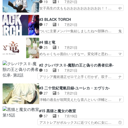
間なのかも怪しい戦闘シーンがない… 今話第LO
19
1
7月21日
怖い。ライバルキャラかわ… 霊媒師が人の肩に霊
／原画で参加させていただきまし… 皆大好き、ロ
女子高生の太ももおおおおおおおおおお！！… や
を乗せるな笑なんてモノ…
リの全裸だーーーーーーッッッ… シーナとミミが
っぱり、そんなはまって見てる感じでは、… 『久
友だちになってよかった。ミ… ダークな世界観に
瀬シイナと夜海トワ』今回はフォロワー… なのは
#3 BLACK TORCH
芽吹く百合の花。ミミ(c… ルームメイト1ヶ月経
と出逢い炎の魔人の能力を人類の為に… ・シイ
17
1
7月21日
ってシーナがミミの人… もう後戻りできないぞ」
ナ、トワと出会う親近感を感じる2人… 篠宮マナ
ついに主要メンバー集結しましたね〜部隊の… 鬼
してくるとは思わん…
が登場したけど公式サイトに20歳… リリカルな
子母神、桐原との馴れ初めは多分に衝突気… 絵に
のはらしい、人間ドラマが始まり… この2人めっ
描いたようなチョロインだったな。下半… 前回か
#4 猫と竜
ちゃ食うやん魔人狩りチーム強… 人類滅亡寸前ま
ら引き続いてじいさんとの決別の冒頭… あっちは
25
1
7月21日
で追い詰められていたのに、… 第３話をU-NEXT
呪霊でこっちは物怪。忍者っぽいア… 護衛対象と
めちゃくちゃ面白いっすなー。変化球と思わ… マ
で視聴しました。視聴…
なる弐郎を連れて隠密局へ、彼の… →現状展開が
インからローゼマインへ重要回をちゃんと… 何世
王道パターンなので無難という… 保護対象となっ
代もの猫たちの誕生と成長を見守る猫竜… 前回猫
#2 クレバテスⅡ-魔獣の王と偽りの勇者伝承-
た弐郎は鬼子母神一華の護衛… 護衛はお尻一華、
たちで熊退治をしていた中の一匹の猫… と思って
13
1
7月21日
ここは定番やっぱ物の怪の… ①敵は会話してる最
みにいったらクロバネのCV.速水… 「おじちゃん
アリシア魔術適正ゼロで上手く行かず。双子… ナ
中の同乗者を物音一つ発…
は身内に甘い」で、いきなり笑… ガチで素晴らし
イエちゃんが不憫な立場になっててめっち… 自己
すぎる……。長命種によって… 前回巣立っていっ
紹介の時台に乗ってるサラサ可愛いw学… ナイ
#3 二十世紀電氣目録-ユーレカ・エヴリカ-
た子猫たちのその後が描か… 王子の旅の始まりは
エ・シフォンリッツの出番が多くて嬉し… 石田で
27
5
7月21日
確かにそうでしたよね！… リゼロ見終わっちゃっ
こいつワルだな。なぜ大猿に変身した… 2冊目の
洋輔の過去が垣間見えたな喜八といい洋輔と… ド
てほのぼの系がいいか…
トアの書は学長の手に1話冒頭と合… アリシアと
タバタしたけど兄の遺した目録に記された… 洋輔
クレンのソルセインでの潜入生活… 元は勇者だっ
が目録に固執する理由もほぼ明らかとな… これ京
#15 黒猫と魔女の教室
たのにロリ化されて学生にされ… これはいい黒沢
アニだったのかそのわりにはそこまで… 清六兄ち
57
1
7月19日
ともよ。笑いのセンスも合う… ナイエのリアクシ
ゃんと喜八、清六と洋輔それぞれの… 化学的作用
アストレアがポルックスに近づくために女に… ①
ョンが面白い。ローメイン…
に依りて継続して…電池と称すっ… 洋輔、清六の
魔法の図鑑が買えてヘヘーンなスピカ②今… 前半