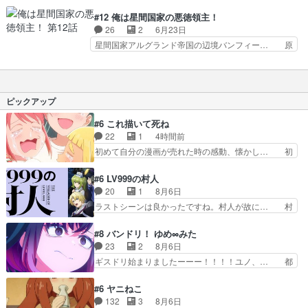
逆転とリアムの先行に合わせての攻撃。… ホント
幸な前振りが不幸ではないだと…… とても良い領
に大森英敏さんメカ作画監督で参加し… いよいよ
#12 俺は星間国家の悪徳領主！
主ぷりであった。『あたしは星… 銀河英雄伝説は
ゴアズ討伐だけどなんか拍子抜けす… 』が意外と
26
2
6月23日
じまた。ロボ戦闘もうちょい… 『日々は過ぎれど
面白かったな。まだ終わってない… リアムのチー
星間国家アルグランド帝国の辺境バンフィー… 原
飯うまし』第9話『Aラン…
トっぷりが堪能できて最高やこ… 不憫なリアムく
作小説とはちょっとストーリーの流れが違… 天城
ん楽しそうだ。イカれ王女に… クリスティアナさ
が正妻すぎるけど、クリスティアナもニ… これか
ん壊れちゃったか。ギャグ… 海賊との戦闘は今回
らもずっと一緒だよーー！まさに泣け… こちらも
で終わりでしょうか。嫌… 『日々は過ぎれど飯う
絵を描いたり作業しながら観るのに… 死んでSF
ピックアップ
まし』第10話『Aラ…
世界に異世界転生、SF大好き漫… 海賊退治で財
宝を得たリアム。それを知り、… ガンダム＋銀河
#6 これ描いて死ね
英雄伝説なロボット＆戦艦隊… 最終話にまたクズ
22
1
4時間前
親が出てきたよ。犬は結局… 安定の低空飛行で無
初めて自分の漫画が売れた時の感動、懐かし… 初
事フィニッシュ。この枠…
めて本が売れた喜びように貰い泣き。隣の… コミ
ティア開幕前でひちしきり受ける^^先…
#6 LV999の村人
「SEDESUのコミPo!日記」#496… 情熱の結晶が
20
1
8月6日
受け入れられる時。望外の喜び… てっしーの過去
ラストシーンは良かったですね。村人が故に… 村
が入るからより一層感動する… てっしーの過去が
人のレベル上げは鬼モードフィンガーシリ… アリ
入るからより一層感動する… てっしーの過去が入
スと10年後に結婚の約束をした鏡ずっ… カジノ
#8 バンドリ！ ゆめ∞みた
るからより一層感動する… てっしーの過去が入る
スタッフ募集するも集まらない更に追… 王命でク
23
2
8月6日
からより一層感動する… てっしーの過去が入るか
ルルの監視をすることになったデビ… 最強の村
ギスドリ始まりましたーーー！！！！ユノ、… 都
らより一層感動する…
人・鏡との出会いで少しは変わった… やはり何か
子さんがめっちゃ情緒不安定になってて怖… 超回
悲しい過去がありそうな。鏡のも… パルナの魔族
復を見守っていかないと、ですね！！み… 開幕聞
#6 ヤニねこ
への恨みは根深そうやね姫を舐… 新キャラが登場
き取りスタッフに定治いなかった？ま… ののちゃ
132
3
8月6日
早々変態扱いされてる件。タ… まだまだお元気そ