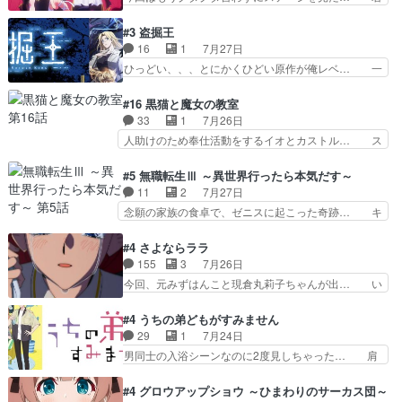
バイけどミミいなかったら詰んで… アニメオタク
のことが大大大大大好きな１００人の彼女… 100
あるある：作中に花が登場する… ご視聴ありがと
カノ版ラブライブ！？こういうのは人… 俺、みん
#3 盗掘王
うございました！アリとセイ… ごめん、そういう
なのレッスン動画をDVDが焼きき… アナウンス
16
1
7月27日
話がしたい作品じゃないの… 第４話感想：その口
役で出演いたしましたみんなのア… 恋太郎ファミ
ひっどい、、、とにかくひどい原作が俺レベ… 一
止め効果あるかな？ミミ…
リーがガチでアイドルに挑戦！… ギャグギャグし
般人が巻き込まれることもあるのか結構面… 久野
くもド直球で泣ける回来たな… 【完全初見】100
美咲さんと言えば幼女！アイマスの市原… 遼河は
#16 黒猫と魔女の教室
カノGirlfrien… 『アイドル伝説恋太郎ファミリ
目的の為には人命も軽視するタイプの… 4つのス
33
1
7月26日
ー』にて「ア… 安木路佐ウル子役で出演いたしま
キルが揃う。広い墓を捜索中、遼河… 村正はそん
人助けのため奉仕活動をするイオとカストル… ス
したクォリ…
なおどろおどろしいエピソードあ… 気持ちよくし
ピカも大概怖がりだけど、カストルが更に… イオ
ようとしてるのはわかるけど。… 韓国ご自慢の俺
とカストルの共通点は、魔法の制御が出… 椋鳥の
#5 無職転生Ⅲ ～異世界行ったら本気だす～
レベのアニメ制作を日本に奪… 予言で正体がバレ
大群て…住民から迷惑がられてない？… キングコ
11
2
7月27日
る、もう騙し討ちは出来な… 村正の墓、アニメで
ングor進撃の巨人牡羊座のアルデ… スピカ・イ
念願の家族の食卓で、ゼニスに起こった奇跡… キ
見ると一杯で怖いな。ア…
オ・カストルという組み合わせ。… 有り余るパワ
スをせがむロキシーが可愛い過ぎ！妹達へ… エリ
ーが制御出来ない誰かの為に力… スピカの放り込
ナリーゼの悪魔の囁きwクリフとエリナ… 悪魔の
#4 さよならララ
みかたが雑になってきてるな… イキりカストルは
囁きやめてくださいwおい、1番重要… ゼニスも
155
3
7月26日
怖がりやったかあスピカな… 鏡の世界への突入と
感情が出てきてて良い方向に進んで… 第５話を
今回、元みずはんこと現倉丸莉子ちゃんが出… い
新たな依頼サブタイトル…
ABEMAで視聴しました。視聴に… クリフとエリ
や、これけっこうおもしろいかも知れん。… 王子
ナリーゼさんが夫婦になり、ノ… エリナリーゼ様
様とは...本当の愛とは...なんぞ… テンポの良いボ
#4 うちの弟どもがすみません
相変わらずで草ルディ君釣り… ルーデウスにシル
ケとツッコミで笑わせつつ、… この作品、ストー
29
1
7月24日
フィエットとロキシーとの… 離れ離れになったり
リーにも登場人物にも全く… 家で机に向かってる
男同士の入浴シーンなのに2度見しちゃった… 肩
別れがあったり絶望の大…
時の貧乏ゆすりとか、ラ… お姉ちゃんと話せ
ひじ張って素直に言葉が出てこない糸と源… 蛙を
た！！！！し、また1歩進… ヒメカの最後の言葉
散歩って逃げるよね！糸と類を助けよう… 類の面
#4 グロウアップショウ ～ひまわりのサーカス団～
に、ララは何を思うのだ… 息をするかのように3