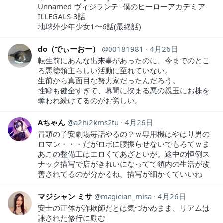
Unnamed ヴィジランテ -僕のヒーローアカデミア
ILLEGALS-3話
地球外少年少女1〜6話(最終話)
do（でぃーおー）
00181981
4月26日
転生前にあんな出来事があったのに、今までのとこ
ろ悪徳領主らしい活動に至れていない。
生前から真面目な努力家だったんだろう。
性癖も健全すぎて、幕間に挟まる悪の親玉にお株を
奪われ続けてるのがお労しい。
Aちゃん
a2hi2kms2tu
4月26日
冒頭の子安劇場毎話やるの？ｗ専用機はやはり男の
ロマン・・・だがロボに腰振らせないでもろてｗま
あこの整備工はエロくてあざといが。途中の恒例ス
ナック描写で店がきれいになってて領内の生活が改
善されてるのが分かるね。描写が細かくていいね
マジシャン ミサ
magician_misa
4月26日
安士の正体が詐欺師だとは気づかぬまま、リアムは
課された修行に励む