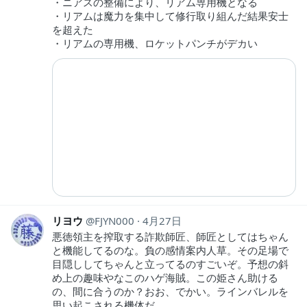
・ニアスの整備により、リアム専用機となる
・リアムは魔力を集中して修行取り組んだ結果安士
を超えた
・リアムの専用機、ロケットパンチがデカい
リヨウ
FJYN000
4月27日
悪徳領主を搾取する詐欺師匠、師匠としてはちゃん
と機能してるのな。負の感情案内人草。その足場で
目隠ししてちゃんと立ってるのすごいぞ。予想の斜
め上の趣味やなこのハゲ海賊。この姫さん助ける
の、間に合うのか？おお、でかい。ラインバレルを
思い起こされる機体だ。