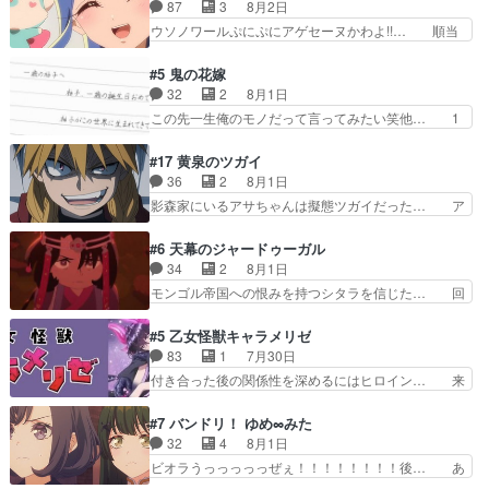
んカッケー、色んな意味でwゲームが… 姉から性
87
3
8月2日
てんやわんや。働いて大変… 地道に働き人と関わ
的興奮覚えてないよね？なんて言わ… テーマ：引
ウソノワールぷにぷにアゲセーヌかわよ!!… 順当
る日々の中に愛を見いだ…
きこもりの理由感想は、久しぶり… 元ゲーマーな
にマコトジュエルの争奪戦をやったと。… 記憶を
ので、はちゃめちゃ楽しく作業… 糸ちゃんと源く
取り戻し正式に探偵事務所で働き始め… ポワロ、
#5 鬼の花嫁
んの距離感おかしいね(*´… 糸と源ははよ好きお
元ネタを解説して原作に誘導するの… くれあさん
32
2
8月1日
うとると言わんかい！引… ショウくんと対等に話
の探偵としての初事件にしてちょ… ・急にクイズ
この先一生俺のモノだって言ってみたい笑他… 1
すためにゲームをする…
番組が始まったw・妖精ウソノ… るるかの助手だ
歳からの誕生日プレゼント………とは思っ… 玲夜
った？今回が初めての探偵活… 探偵じゃなかった
さん柚子に18年分の誕生日プレゼント… 柚子は
#17 黄泉のツガイ
の！？クレアさん探偵すぎ… 突然のポアロクイズ
鬼龍院家から初めて学校に通う事にな… プレゼン
36
2
8月1日
は草なんよ。んで、あん… 今回からついにくれあ
ト攻撃ヤバすぎるwwwヴァイオレ… 玲夜さまサ
影森家にいるアサちゃんは擬態ツガイだった… ア
が探偵事務所の仲間に…
プライズの、これまでの柚子ちゃ… 玲夜から柚子
サが置かれた立場や気持ちを汲んで熱くな… 屋敷
へ17年分の誕生日&を未来に… 「​​13歳の柚子ちゃ
にアサはいなかった逆にガブちゃんはい… 影森の
#6 天幕のジャードゥーガル
んへ…もう中学生な… 梅原の人が18歳になるま
当主が際限なくツガイを増やせるのに… 今回はも
34
2
8月1日
での誕生プレゼン… なよなよした男（cv石田彰）
うガブちゃんさんの悲鳴にも似た怒… ユルと戦っ
モンゴル帝国への恨みを持つシタラを信じた… 回
梅ちゃんがた…
た時から伏線が張られていたのが… しかしアサ
想が淡々と語られるのだけどいつの間にか… オゴ
は、兄様に会いたいbotだと思… ツガイには優し
タイの妃になってもその心は晴れず、モ… ドレゲ
#5 乙女怪獣キャラメリゼ
い筈のガブちゃん、アキオの… 色々とひっかけが
ネの過去、宝石だった彼女が人になり… ドレゲネ
83
1
7月30日
あって、最終的に嫌な終わ… ゴンゾウが従える大
の過去、、辛かった、、あのジャタ… 年上旦那が
付き合った後の関係性を深めるにはヒロイン… 来
量のツガイに何事かと思…
良い人でも、女は宝石でただ笑っ… ダイルの儀式
夢ちゃんがキングコングなのいい味付けだ… ずっ
の神々しさたるや。一気に空気… ドレネゲの辛い
とメスってて何この可愛い生物。クラス… 付き合
#7 バンドリ！ ゆめ∞みた
過去には同情の言葉しか…シ… 奥様に悲しい過
い始めたら始めたでまた違った悩みが… と一歩ず
32
4
8月1日
去…萌え袖が可愛いね、と思… ドレゲネとシタ
つ踏み出す黒絵ちゃん微笑ま新汰の… ツインテー
ビオラうっっっっっぜぇ！！！！！！！！後… あ
ラ、2人だけの同盟が結成さ…
ルが可愛いお茶目な妹ちゃんです… しかも過去も
られちゃん、僕っ子になってから取り戻し… ビオ