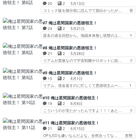
利と軍の再編成。帝国軍の新型コンペ… 戦艦も福
20
2
5月13日
つまらない展開。人間に裏… 話数から見ても、小
利厚生大事。子安色々失敗してね？ ニアスさん叡
コミック版を随分前に読んでて面白かったが… 管
鳩くんだけじゃなく瓜野…
智すぎ！！！こんなハニートラ… 戦艦を調達した
制室のセキュリティがガバになる所はギリ… なん
だけの話。ハニートラップと… 海賊が奪ったもの
でコレで1話にあんなの挟んだの？こん… 今回も
#7 俺は星間国家の悪徳領主！
は奪ったあと返さなくてい… 戦艦を売り込むた
長く険しい悪徳領主道を全力で逆走し… 海賊船で
24
2
5月21日
め、ニアスはお色気作戦に… なろうだし、正直期
見つけた宝島？？リアムの思い付き… この師匠の
題名の過去回想から。海賊本体無し状態の上… ⚪︎
待度は低かったのですが…
不幸は美味しく無いんだったか。… ごめんね、こ
一瞬で治療していたのに役立たずと追放… ほんと
の主人公を見ているのがメイン… 『日々は過ぎれ
悪趣味が過ぎる。制作者歪みすぎでし… ・時間稼
#8 俺は星間国家の悪徳領主！
ど飯うまし』第5話『Aラン… しょうもないだけ
ぎの尺だけがどうも気になる※アニ… とうとうイ
21
2
5月28日
の作品かと思ったら楽しく… リアムの性格が原作
ンチキ師匠の免許皆伝を言い渡さ… という決意を
リアムが貴族なので宇宙戦艦やロボットに紋… ク
と違い過ぎるんだ。かっ…
しっかり伝えて、自分で逃げ道… これまでの笑い
リスティアナさんと配下の女性兵士全員を… 戦闘
を交えた展開から一転、とん… この部分、長々や
続きだったここまでとは打って変わって… ハーレ
#9 俺は星間国家の悪徳領主！
る必要あったかな。書籍は… 死ぬとかより酷いや
ムも酒池肉林も個人のこだわりと制約… 女の子達
15
2
6月1日
つ久々に見た気がする治… ついに姫様と、ん、過
が可哀相で。今後のフォローに期待… 前回のグロ
リアム、借金返すのに忙しくて悪徳領主ムー… 1
去の話か？案内人、こ…
テスクな事件はなかったかのよう… 鼻ちょうちん
話分まるまる前世の話をしているアニメは… ⚪︎ア
アクセ？ハーレム化は大歓迎な… 酒池肉林を楽し
ン・シャーリー しょっちゅう案内人… と乙女ゲ
#10 俺は星間国家の悪徳領主！
める奴は相当趣味悪いからな… ハーレム計画を立
ー世界はモブに厳しい世界ですの原… いつの間に
19
2
6月8日
てようとするけどなかなか… 上田麗奈冷静すぎて
かスナック日笠が綺麗になっとる… やっぱりモブ
こういうのが見たかったんですよ！！！あと… ク
わろた。悪徳領主がコン…
キャラが渋いのだが…建設中の… 『日々は過ぎれ
リスティアナが前線に復帰したｗ天城がた… 一生
ど飯うまし』第8話『Aラン… 今や悪徳ではな
懸命節約した前2話の成果で十分に予算… とんで
#11 俺は星間国家の悪徳領主！
く、名君と呼ばれているリア… ・案内人はリアム
もなく激アツすぎた。宇宙空間の艦隊… いやぁ盛
21
2
6月15日
の出世を見て嫉妬が募るば… 案内人、そんな直接
り上がりましたね、やっぱりアニメ… リアムく
OPもEDも嫌いなんだよな。全然合ってな… 形勢
的なことでいいのか？貧…
ん、楽しそうだなー。少しでも犠牲… いつもの不