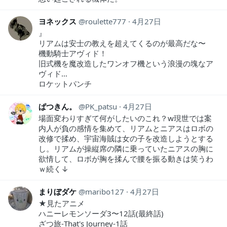
ヨネックス
roulette777
4月27日
』
リアムは安士の教えを超えてくるのが最高だな〜
機動騎士アヴィド！
旧式機を魔改造したワンオフ機という浪漫の塊なア
ヴィド…
ロケットパンチ
ぱつきん。
PK_patsu
4月27日
場面変わりすぎて何がしたいのこれ？w現世では案
内人が負の感情を集めて、リアムとニアスはロボの
改修で揉め、宇宙海賊は女の子を改造しようとする
し。リアムが操縦席の隣に乗っていたニアスの胸に
欲情して、ロボが胸を揉んで腰を振る動きは笑うわ
ｗ続く↓
まりぼダケ
maribo127
4月27日
★見たアニメ
ハニーレモンソーダ3〜12話(最終話)
ざつ旅-That's Journey-1話