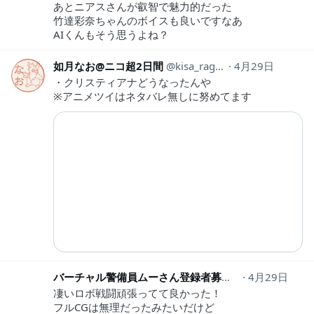
あとニアスさんが叡智で魅力的だった
竹達彩奈ちゃんのボイスも良いですなあ
AIくんもそう思うよね？
如月なお@ニコ超2日間
kisa_ragi_nao
4月29日
・クリスティアナどうなったんや
※アニメツイはネタバレ無しに努めてます
バーチャル警備員ムーさん登録者募集中
4月29日
muu3651
凄いロボ戦闘頑張ってて良かった！
フルCGは無理だったみたいだけど