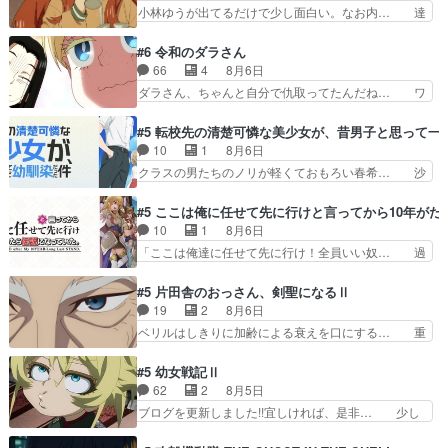
んのお手当てはお節介だったりする… ビオラの立
小林ゆうが出てるだけで少し面白い。なお内… 達
うなお声で……不意打ち過…
ち回り害悪すぎるお近づきの印が… ・律っちゃん
郎が獣人に◯◯◯される強制百合を期待し… ヒグ
明るくなったね♪・メンバーの… 一難去ってまた
マドンってなんなん！？人見知りっぽい… なんな
#6 令和のダラさん
一難、律がビオラの呪縛から… 「私はあなたが嫌
ら下ネタ0じゃなかったかこんな回が… 他のエピ
66
4
8月6日
いなんです」「バンドやめ… 何が起きているの
ソードに対してマイルドな回だった… 今回はだい
ダラさん、ちゃんと自分で仇取ってたんだね… ワ
か！？次週、みゅーたいぷ…
ぶある程度抑えてる？w感じな気… アルねこ、そ
イが必死でケロロじゃないのよケロロじゃ… ロボ
うはならんやろ映画のワンシー… さっきまで生き
ットに憧れてビーム撃ちたいと…そうい… 余りに
#5 転校先の清楚可憐な美少女が、昔男子と思って一
ていたゴキブリ死んでるGP… アルねこ危険です
も凄惨なダラさんの過去ダラさんの６… 過去編は
10
1
8月6日
よね。健康的な面で··江… 酔い潰れ行き着いた江
これで一区切りかなギャグも面白い… ガンガガン
クラスの男たちのノリが軽くておもろい春希… 沙
ノ島で、朝日を眺めな…
♪薫がなんかしっかり歌ってロマ… 姉巫女の誤
紀は隼人への片思いを拗らせているタイプ… みな
算、クソみたいな嫉妬の末路よ。… 私、そんなに
もちゃんが透けブラしててびっくりして… レベル
#5 ここは俺に任せて先に行けと言ってから10年が
日頃からガンガン言うてないで… このアニメはど
のキャラが登場。相変わらず顔や体の… 隼人が春
10
1
8月6日
こに行くのだろう、面白すぎ… 姉のした事はただ
希の級友を巻き込んだイジりに動じ… 第５話を
「ここは俺達に任せて先に行け！全員いい奴… 過
単に一族を絶滅させただけ…
U-NEXTで視聴しました。視聴… ラブコメで天然
去、あとを託したロックが今、2人にあと… 木下
ジゴロというかナチュラルヒ… みなもと仲良く話
鈴奈（@0suzuna0）が【マリー… 村ごと乗っ取
#5 片田舎のおっさん、剣聖になるⅡ
す隼人を見てなぜか不安に… 無理なダイエットは
られてたら流石に気付かないか… 《漫画版少し読
19
2
8月6日
禁物だけど、なかなか結… 「これからもお手入
んだことある》エリックとゴ… ロックは敵に容赦
ベリルはしきりに加齢による衰えを口にする… 重
れ、がんばりゅ」ありが…
無くブスっといくから気持… 勇者パーティー再結
ねた歳のせいにしていた限界を超えて命の… いい
成して先にいけで激アツ… 爆縮、幻覚、主人公結
んじゃないですか。魔物の群を発見した… アマプ
#5 幼女戦記Ⅱ
構エグいことするよな… ねぇ猫耳ガール、敵の根
ラにて視聴終わり！サーベルボア討伐… を言い訳
62
2
8月5日
城に乗り込む事を同… 世もや替えが利くと復活P
にしたくないものですねwボア狩り… 先生として
ブログを更新しました!!宜しければ、是非… 少し
とは？！もう来週…
のベリルが好きだけど、今回みた… 4人だけでサ
でもマシな負け方を選んだゼートゥーア… ゼート
ーベルボアを狩りに行く。野営… ・実家周辺でサ
ゥーアの唯一の手駒が強すぎる笑あお… 私にとっ