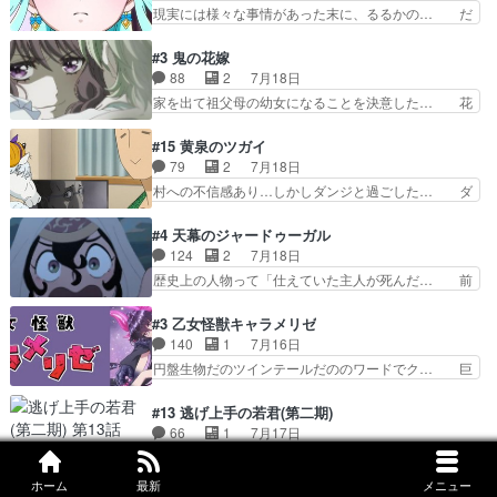
てもう普通に物語が楽しみになっち… 類くんの将
現実には様々な事情があった末に、るるかの… だ
設定を公開！辻さん…
来の夢が微笑ましいまだまだ甘え… 前髪ぱっつん
からるるかが「まどろっこしい」と称され… エク
金太郎な糸ちゃんがお母さん役… 子供達だけで生
レール編の始まり、エリザさんの回で「… 「マジ
#3 鬼の花嫁
活するようになってからの話… 最後の「かわい
ラ」と言えば同時上映の「公タロウ」… キュアエ
88
2
7月18日
い」の破壊力よ…あれは成田… 糸と4人の弟の関
クレールはやっぱりくれあだったか… エクレール
家を出て祖父母の幼女になることを決意した… 花
わり方がどう変化していく…
は誰だ編、遂に答え合わせの時だ… これで自分も
嫁を傷つけたら許さん、今回見せた氷の表… ツッ
キュアっと探偵事務所の一員で… あんなとみくる
コミどころが多すぎてある意味おもしろ… 胸が凄
#15 黄泉のツガイ
の何もない日常※もっと密着… LIMITかも知れな
くスカッっとしたずっと苦痛を伴って… 祖父母に
79
2
7月18日
い。キュアエクレール… ・解決編、完全に前4話
人の心があってよかった。それにし… 柚子が家族
村への不信感あり…しかしダンジと過ごした… ダ
で謎解きさせるスタ…
と決別する回柚子を傷つけた瑶太… 今期のアニメ
ンジが下界で偽アサを探す？聞きたいこと… ダン
で1番おもろい。鬼してほしい… 祖父母の柚子を
ジとの思い出を振り返るユルの表情が本… それぞ
#4 天幕のジャードゥーガル
守る姿や祖母の語る玲夜の眼… 常に言ってるけ
れの思惑が複雑に絡み合い、物語がさ… ユルは一
124
2
7月18日
ど、ラブコメの主役にも魅力… 家族にずっと理不
人になりたいのに、犬がそっと寄り… ダンジが
歴史上の人物って「仕えていた主人が死んだ… 前
尽に虐げられ、我慢を強い…
「俺は側にいる」と言ってくれた幼… 偽りだけで
提の違いはあれどファーティマに買われ寵… 侵略
は語れない友情だからこそ切なか… 今まで頼れる
した側にも人としての温かい暮らしがあ… ソルコ
#3 乙女怪獣キャラメリゼ
存在だったからこそ真実が重く… これまで積み重
クタニは本を奪うために起こった悲劇… 原論はあ
140
1
7月16日
ねてきた信頼があるからこそ… 一瞬スタッフのユ
なた達には当たり前でも私達には始… 周りの同胞
円盤生物だのツインテールだののワードでク… 巨
ーモア全開爆笑シーンが普…
がモンゴルの暮らしに慣れていく… 「肉の味を
大化した後に川へ入って小さく戻る。川に… 毎回
『血抜きしてあるからおいしい』… オープニング
クロたんのちょっとしたサービスカット… 面白い
#13 逃げ上手の若君(第二期)
になんか既視感を覚えるけどな… ソルコクタニが
設定の作品だね。夢の国デート回は怪… 結構評判
66
1
7月17日
憎むべき人であり、かつての… ラストの展開でぞ
になってたので見てみたけど、評判… 今時初デー
クレしん作画は笑ったwタイの話がちょっと… 何
くっとした。そういう方向…
トでそのチョイスは一発アウトだ… 結構、少女マ
で随所に実写入れるの？あと敵の顔芸は頼… 実写
ホーム
最新
メニュー
ンガ的にシリアスな展開なのだ… 遊園地デート、
の講談から始まり途中も実写演出入った… 相変わ