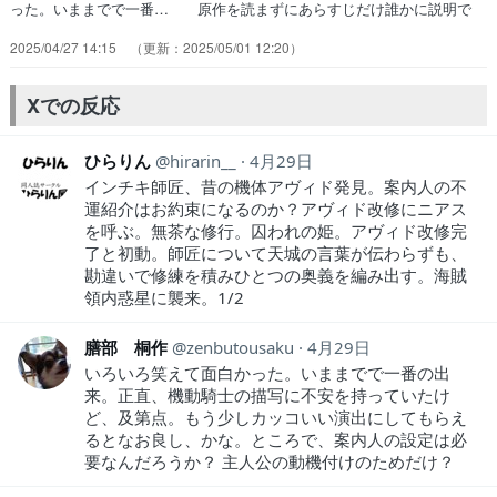
った。いままでで一番… 原作を読まずにあらすじだけ誰かに説明で
も… 強くなっていく過程が面白いなヤスシさんが… ・クリスティ
2025/04/27 14:15
2025/05/01 12:20
アナどうなったんや※アニメツ… 凄いロボ戦闘頑張ってて良かった！
フルCG… 余りにも下品すぎて見るの止めちゃった宇宙… 『日々
は過ぎれど飯うまし』第3話『Aラン… ４話視聴…単純につまらない
Xでの反応
展開。人間に裏… 話数から見ても、小鳩くんだけじゃなく瓜野…
ひらりん
hirarin__
4月29日
インチキ師匠、昔の機体アヴィド発見。案内人の不
運紹介はお約束になるのか？アヴィド改修にニアス
を呼ぶ。無茶な修行。囚われの姫。アヴィド改修完
了と初動。師匠について天城の言葉が伝わらずも、
勘違いで修練を積みひとつの奥義を編み出す。海賊
領内惑星に襲来。1/2
膳部 桐作
zenbutousaku
4月29日
いろいろ笑えて面白かった。いままでで一番の出
来。正直、機動騎士の描写に不安を持っていたけ
ど、及第点。もう少しカッコいい演出にしてもらえ
るとなお良し、かな。ところで、案内人の設定は必
要なんだろうか？ 主人公の動機付けのためだけ？