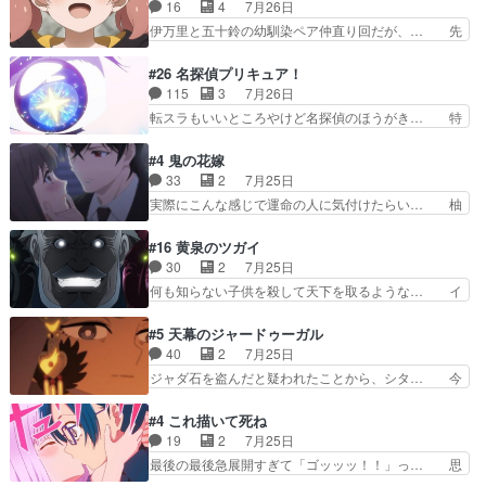
倒見るのが1番大変そう糸は誰とでも… 源くんを
16
4
7月26日
話まで視聴。2026… ララの王子様探しが本格的
甘えさせるまでの糸と周りの出来事… 源くん、甘
伊万里と五十鈴の幼馴染ペア仲直り回だが、… 先
に動き出した回。…
えちゃうぞ宣言。思ったよりラブ… 糸ちゃんのま
週の雫スヴェトラーナ回に続き、今回は伊… い
っすぐな言葉、わたしも原作を… 主人公が当初の
や、これ素晴らしいコメディアニメだな。… 水着
#26 名探偵プリキュア！
目的を忘れてますますヤング… でも央太と親しく
回なのにビキニじゃない！これは時代背… 今回は
115
3
7月26日
するのは嫌。世話を拒んで… ゴメス（カエル）外
推しの吾野伊万里ちゃん担当回。これ… 伊万里さ
転スラもいいところやけど名探偵のほうがき… 特
で散歩させてたのか(*…
んの手品回であり水着回ね。瑞佳ち… 売り上げが
に板野サーカスはプリキュアで見れるとは… あん
上がっても借金返済へで何故か海… 父親のスパル
なはプリキュア仲間には自分が未来から… の活
#4 鬼の花嫁
タ教育のせいで瑞佳がヒモカス… 伊万里ちゃんの
躍、敵を圧倒ってのはおおよその流れだ… キュア
33
2
7月25日
人前での苦手意識を抱えなが… 第４話をｄアニメ
エクレール初変身＆初戦闘。プリキュ… キュアエ
実際にこんな感じで運命の人に気付けたらい… 柚
ストアで視聴しました。視…
クレールは強いが力を制御できない… キュアエク
子は玲夜の屋敷に住む事になり使用人達は… 運命
レール可愛く最強つよい!!!!… 緊張感があるけどピ
の花嫁は一見すると甘い夢、理想の天国… 玲夜さ
#16 黄泉のツガイ
ッコロで始まってちょっ… バカおもろいやん
んのご両親の登場ですこの世に数多い… 玲夜のお
30
2
7月25日
www実質まどマギやんけ… しかも実質的にエク
父さんが石田彰だったことに驚きを… 主人公自分
何も知らない子供を殺して天下を取るような… イ
レールが倒したビルであ…
の立場わかって無さすぎやしまた… ヨミツガと
ワンの刀が斬った者の中にまさかの…影森… 激し
BLEACHは完全に豪華な展開… 透子ちゃん、柚
いバトル回の最後に、予想外の引きシン… これっ
#5 天幕のジャードゥーガル
子にも優しいし可愛いしこの… ユキノさんから玲
て作者が描きたいのは"ユルの物語"… デラさんの
40
2
7月25日
夜の父親の話で、そのイメ… あやかしの頂点に立
秘密がちょっとわかった回、正直… 左さんと刀持
ジャダ石を盗んだと疑われたことから、シタ… 今
つ鬼龍院家の現当主が息…
ちさんが対決♪あとどこぞのじ… 何処も彼処も言
回のシタラは表情が豊かで、モンゴルでの… だい
ってる事が全部嘘じゃ無さそ… 戦況が目まぐるし
ぶややこしいことになってたオープニン… テンポ
#4 これ描いて死ね
く動いていてずっと胸が熱… 同時視聴｜
も良いし毎話良いところで引くから全… 盟友ドレ
19
2
7月25日
DaemonsRealm｜リア… これまで騙していた東
ゲネ后との出会い。次週のドレゲネ… さて、登場
最後の最後急展開すぎて「ゴッッッ！！」っ… 思
村を捨てて新郷家に来…
人物多いけどついていけるのか私… 今回は遂にド
ってた以上にセリフとかしっかりした漫画… 今回