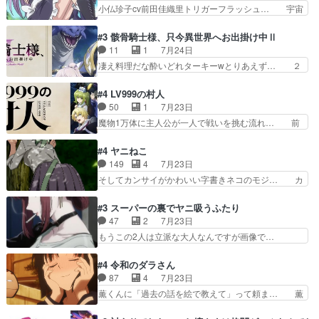
イルで小学生ファッションは口裂け… 相変わら
小仏珍子cv前田佳織里トリガーフラッシュ… 宇宙
菜園の領地の外まで開墾…
ず、尺の都合なのか原作漫画の細か… 除霊士カム
背景でナレが始まり音楽が1本引きギタ… 珍子を
イと助手シヅカのエッチで笑える… 今回はかつて
いたぶってるのか！？Cパートで懐か… 普通にド
#3 骸骨騎士様、只今異世界へお出掛け中Ⅱ
昭和キッズを恐怖のどん底へ突… 現代で有名な口
ッジが激アツ。いや羽仁衣が初めて… 優谷優の声
11
1
7月24日
裂け女登場！お市ちゃん、ポ… ろくろ首の除霊シ
優に「ちんこ」って言わせてて興… 珍子ちゃ
凄え料理だな酔いどれターキーwとりあえず… ２
ーン「悪霊退散」のパチン…
ん………！！！！？！先週に引き続… これは意図
期第３話感想：まさか最初に出て来た兄妹… 妹想
的に1～2話でスルーしたことだ… これは本作に
いの良いお兄ちゃん！！現場も楽しかっ… 第３話
#4 LV999の村人
限ったことでなく、最近のアニ… 東山朱莉
をｄアニメストアで視聴しました。視… ローデン
50
1
7月23日
（AkariHIGASHIYAM… こんなに可憐で可愛い泣
王国ホーバン領を訪れたアーク一行… 1期に引き
魔物1万体に主人公が一人で戦いを挑む流れ… 前
き虫メイドが僅か3…
続き２期にも出演させていただけ… 1期の頃から
半は魔族へ恨みを持つだろうパルナの強い… 両親
思ってたんだけどヒロインのエ… 依頼を受けて問
を魔物と人間に殺された鏡の生い立ち。… 勇者た
#4 ヤニねこ
題解決特筆する事は無いが、… 今週もありがとう
ちを信じてアリスを預ける、鏡を信じ… 勇者パー
149
4
7月23日
ございます耳がヒクヒクな… 時計台に登ってるの
ティが仲間になった！？会話が通じ… 鏡の過去、
そしてカンサイがかわいい字書きネコのモジ… カ
見ると挟まれないか心配…
辛すぎて胸が苦しくなりました…… 最初、勇者パ
ンサイねこさん、魅力的な姿と表情が可愛… お前
ーティは対話すら拒んでいたが… ちょ、またタカ
は『ちんこ』によってリミッターが外れ… 今回は
#3 スーパーの裏でヤニ吸うふたり
コちゃんの性別が間違えられ… 鏡の両親がモンス
汚い要素あまりなく普通にギャグアニ… あとアイ
47
2
7月23日
ターと人間にそれぞれ命を… 胸が苦しくなるほど
キャッチが釈迦だったの本当に最高… まー、今回
もうこの2人は立派な大人なんですが画像で…
鏡くんの過去がとても残…
もコンプライアンス違反にどこま… 達郎のオチに
色々と察して見守る店長さすがです。そして… こ
は笑った慣れてくるとオチの出… 「君が下品なア
こ叡智でセクシー！ミストふっかけて嗅ぎ… あい
#4 令和のダラさん
ニメが好きでも大丈夫だよ」… あんな事こんな事
かわらず山田さんと田山さんが同一人物… 今さら
87
4
7月23日
いっぱいさせられちゃうこ… 妹ネコちゃんのバー
だけどずとまよのOP合ってるね。首… 佐々木と
薫くんに「過去の話を絵で教えて」って頼ま… 薫
ガーにタバコ入ってるの…
田山さんにロマンスの香りが漂って… 佐々木さん
にとってダラさんはもう一人の…おっぱい… 遂に
と田山さんのやり取り見てるこっ… 二人の関係が
シリアス展開になるかと思ったら全然そ… 薫が通