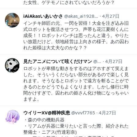
た女性、ゲテモノにされていないだろうか？
iAiAkasいあいかさ
akas_ai19281118
4月27日
インチキ師匠の元、一閃を習得！大金を注ぎ込み旧
式ロボットを復活させつつ、声帯も花江夏樹くんに
成長！！ロボットパンチは思ったんと違う。やりた
い放題だけど、領地経営は上向きの様子。あの囚わ
れた姫様は大丈夫なのかな？？
見たアニメについて呟くだけマン
animeozy
4月27日
ロボットが卑猥な動きをするのはアホすぎて笑えま
した。そういうくだらない部分があるので楽しく見
れます。そうなるとロボットで遠方を斬ることがで
きるのとかどうでもよくなります。しかし修行に時
間かけすぎで、囚われの姫さん化け物になっちゃい
ますよ。
ウイリーXV@精神疾患
vvvf7765
4月27日
・森の中の機動兵器
・リアムが兵器に乗りたいと言った際、紹介された
整備士・ニアス(竹達彩奈)