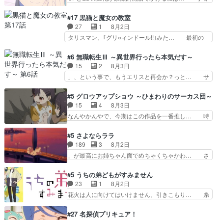
ガラケーからスマホに変えるって、… もうドラマ
の透明なモヤのかかった世界。どんな女… そう
版孤独のグルメファンコンテンツ… 「お腹冷えち
か、こんな風に見えてるのかぁ。かける… 完全な
#17 黒猫と魔女の教室
ゃわない？佐々木さんの優しさ… 先行で見た時よ
両片思いになりましたねぇ…OPとE… 余計な物
27
1
8月2日
り2人のやり取りに癒しを感… ABEMA版の7〜8
は描かず白く靄がかった小春ちゃん… 光も感じな
タリスマン、｢グリ○ィンドール!!｣みた… 最初の
話佐々木が実年齢以上…
い完全な盲目なんやね…おめかし… 母役に能登さ
障害ゴーレムを全員で力を合わせて倒… アリアは
んって禁じ手使ってきたー！E… 今回は小春視点
ホントスピカが大好きだよね。ツン… 一等級ポテ
#6 無職転生Ⅲ ～異世界行ったら本気だす～
も描かれていて良かった本当… 股に海豚を挟み水
ンシャルのアリアちゃん可愛くて… そういや、ア
15
2
8月3日
上バスでの会話を反芻…恋… OPEDとも無人バー
リアは能力は最上級のくせに、… とうとうアリア
」、という事で、もうエリスと再会か？っと… サ
ジョンから主人公２人…
と直接競う場がきたこれまで… 毎度ながらのスピ
ラの再登場によってルーデウスの成長が確… 人間
カの顔面芸推しのハナちゃ… クソレビュータリス
関係の清算が粛々と進められているサラ… サラと
#5 グロウアップショウ ～ひまわりのサーカス団～
マン趣味ダダ漏れで好き… 期末試験が始まろうと
の関係に対して完全に「昔の女」とし… ルーシー
15
4
8月3日
しておりスピカは対策… 能力鑑定胸像タリスマン
にデレるルディが完全に親バカで微… サラとは会
なんやかんやで、今期はこの作品を一番推し… 時
氏容姿も評価してし…
ってほしいちゃんとした別れ方し… サラは未練0
給50円じゃ借金は減らない(^_^;サ… 葵ちゃん可
だと言っていたけど人の気持ち… 実は結構好きな
愛すぎるな楠木ともりちゃんのね… デフォルメさ
#5 さよならララ
キャラモヤモヤする別れ方だ… 役で出演させてい
れた表情が特に多かったのが印… 葵＆茜の回も良
189
3
8月2日
ただきました！よろしくお… 毎クールメインヒロ
きでした。あの証拠写真、ひ… 互いが互いのこと
」が最高にお姉ちゃん面でめちゃくちゃかわ… さ
インを好きになっちゃう…
を想っているのにすれ違っ… 第５話をｄアニメス
すがに割れた窓ガラスの弁償は求められた… 逡巡
トアで視聴しました。視… 葵ちゃんに〝瑞佳ちゃ
を振り切ってみんなに謝ったララの思い… 仕事に
#5 うちの弟どもがすみません
んと練習したい〟と言… 本当この作品は「キャ
馴染めない辺り観ていて苦しいところ… ララちゃ
23
1
8月2日
ラ」を活かすのがうま… みずかちゃんの介入で双
んの事情はもう少し皆に話して良い… ララと茉里
花火は人に向けてはいけません。引きこもり… 糸
子の仲にヒビが………
とで初のアルバイト。七転八倒し… 労働するプリ
はまだ柊の顔も見たことなかったっけ！1… って
ンセスえらい。プリンセスの精… アンデケン行っ
お名前を見たんだけどあの中村大樹さん… 糸ちゃ
#27 名探偵プリキュア！
てケーキ食べて、帰りにカメ… ララが働く事での