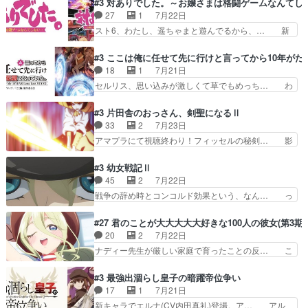
#3 対ありでした。～お嬢さまは格闘ゲームなんてし
「ただのヤニ仲間」から「ちゃ… 田山から消臭ミ
うは応神町立応神北小学校一方、日向… 思ったの
27
1
7月22日
ストを戴いてお礼返しをして… からかったつもり
と違う刺客出てきたwwただ関西弁… とエピソー
スト6、わたし、遥ちゃまと遊んでるから、… 新
なのに、思いもよらない佐…
ドの進みにおどろくけど、気持ち… ①作文の定番
しく先輩キャラが対戦相手として増えたこ… ま
「将来の夢」地元志向が強くな… さすがにてこ入
ぁ、こんな都合よく格ゲー女子が集まるか… 規律
#3 ここは俺に任せて先に行けと言ってから10年が
れしてきた。ミステリアスな… 弟くんから昔の話
違反は許さない人かと負けず嫌いの可愛… 何かに
18
1
7月21日
を絵に描いて！と言われた… 神をも恐れぬ姉弟と
一生懸命になっている女の子はかわい… 先の一件
セルリス、思い込みが激しくて草でもめっち… わ
ダラさんのコメディかと…
で綾と美緒は親しくなる。厳しい寮… 体育会系み
ーい、可愛い男の子キャラが出て来た～♪… 隠し
たいな点呼が行われるお嬢様学校… ３話、このタ
子前提から離れないセルリスちゃんゲル… 顎ヒゲ
#3 片田舎のおっさん、剣聖になるⅡ
イプの作品によくある『努力型… 格ゲー専門用語
生えたゴリラ系中年おっさんが男に会… どうあが
33
2
7月23日
が９割方分からんけど、俺は… 取り締まる側を仲
いても弟認定。ニワトリファイター… ここは俺に
アマプラにて視聴終わり！フィッセルの秘剣… 影
間に、これは強い。4人そ…
任せて先に行けと言ってから１０… ちょっと奇妙
のように実体のない敵は人間相手と違い、… ・魔
な新キャラは、次元の狭間への… 最近のアニメ界
術師学校を突如襲った魔狼はベリルとフ… 老いに
#3 幼女戦記Ⅱ
ゴリラに飽きてニワトリにス… セルリスには見守
対する恐怖ね。恐怖を感じながらミュ… 教頭が藪
45
2
7月22日
り役が居ないとアカンね自… すみませんセルリス
をつつきやがったのかただ、動機は… 今回は何と
戦争の辞め時とコンコルド効果という、なん… っ
萌えでした魔族の男の子…
言ってもフィッセルの活躍がカッ… 人型以外の相
て毎回なってますが、「コンコルド効果」… ミニ
手と戦うのはゼノ・グレイブル… アクション主体
アニメ『ようじょしぇんき2』本編に加… 」はち
#27 君のことが大大大大大好きな100人の彼女(第3期)
で中身がほとんどなかった。… 単純単調な話にな
ょっと無能過ぎんかサンプル数1やん… ターニャ
20
2
7月22日
っちゃってて、、、え？そ… 徐々にわかってくん
が思ってる方向に進まずこれでまた… 合衆国と帝
ナディー先生が厳しい家庭で育ったことの反… こ
のよなぁこれ以上動けな…
国で小競り合い中、同盟国が講和… 戦争は始める
の辺りから原作を見ていないので、ナディ… 自
より終わらせる方が難しいって… 和平交渉のため
由、アメリカ、日本人、国語教師＋新たな… ナデ
#3 最強出涸らし皇子の暗躍帝位争い
にイルドアの大佐がサラマン… 直属の部下ですら
ィー（大和撫子、やまと100Girl… 美しすぎる美
17
1
7月21日
戦争継続派か。。戦争は始… 「（あの量の差が気
しいに美しいは美しすぎてうっ… 25)BP○さん見
新キャラでエルナ(CV内田真礼)登場。ア… アル
になるッ!!!）」ジェ…