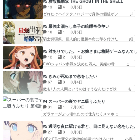
#5 攻殻機動隊 THE GHOST IN THE SHELL
ーベルボアが暴れてると聞い… ちょっと年齢の事
て完全にご褒美回ゼー様の葉巻シー… やはりター
13
4
8月5日
を言いすぎとゆーか言い訳… ベリルの母もやはり
ニャが後方指揮だと展開に迫力が… “貧乏籤百連
どれだけハイテクノロジーで身体の価値がフ… ジ
只者じゃなかったかベリ…
無料ガチャ”100連でも1回… 2期入ってから地味
ャミングも伏線になるかと思った回想シー… フチ
だよね。ただでさえ幼女… 「餌になってもらわね
コマだいぶ理性持ち始めた。この世界の… 原作読
#5 最強出涸らし皇子の暗躍帝位争い
ばならぬ」って言葉に… ゼートゥーア左遷によっ
んだのもう何年も前なのに、覚えてる… コイルの
10
1
8月5日
て参謀本部の連携が… 緊張感ある戦闘描写とギャ
汚職を突き止めるべくバトーの指導… やまとん1
騎士狩猟祭、個人的に優勝本命に印を付けた… 細
グ今週の『有能な…
号はどこの部分で使うのだろう？… 日本とロシア
かい設定を考えるのが面倒な時は古代魔法… エル
が絡む政治の話かつ色々な用語… 第５話を
ナがチートすぎる笑アルは最初から自分… プラネ
#5 対ありでした。～お嬢さまは格闘ゲームなんてし
primevideoで視聴しまし… 前回同様『イノセン
ット・ウィズ展開アツいな「騎士狩猟… 麦茶どこ
12
2
8月5日
ス』を含む押井・神山版… 第５話「EPISODEラ
ろかタイトル通り麦茶の出涸らしぐ… 第５話を
EVOジャパン参戦を決めた四人。美緒の母… こ
ストの母親の気持…
ABEMAで視聴しました。視聴に… 復讐に燃える
の作品に唯一足りないと思ってた(無くて… 見た
吸血鬼兄弟の弟ですいいキャラ… クリスタ皇女
目は気品溢れてるのに中身は…美緒ママ… テー
#5 きみが死ぬまで恋をしたい
が“萌え”なのでこの娘が皇帝… ウサギ好きそうな
マ：格ゲー大会に行くには？感想は、美… 大会を
67
3
8月4日
王女殿下がかわいい。幼馴… ついに始まった狩猟
前に格ゲー熱が高まる一方、百合の本… 東京で開
敵も1人の人間というのはそうなんだけど状… も
祭。エルナの活躍で上位…
催される格ゲー大会に参加すること… Japanに向
う着れないからってどういう意味だろうな… ミミ
けて外泊届にサインをもらっ… 長崎から大会のた
を人間に戻して欲しいでも自分達が代わ… ご視聴
#4 スーパーの裏でヤニ吸うふたり
めに東京へ!/でも観光よ… 旅の支度全部やってく
ありがとうございました見るたびに切… 誰かと思
31
1
7月30日
れる先輩、なんだかん… 第５話をｄアニメストア
ったらちゅー先輩か。しれっと相方… 第５話感
ガラケーがぶっ壊れたので仕方なくスマホに…
で視聴しました。視…
想：コ□した相手にも家族や…､戦… つらい回
佐々木さんとは同い年くらいに思ってたけど… や
だ……つらすぎる……。エスタ先輩… 今週のシー
はり出オチ感が否めず、エピソードの打率… 田山
#5 透明な夜に駆ける君と、目に見えない恋をした。
ナとミミも可愛かった2人の関係… 確かに相手に
さんが佐々木さんに沼っていく…こんな… 佐々木
27
3
8月3日
も家族や大切な人はいるけど、… 白シャツが作業
さん、腕フェチなんですね笑最近まじ… 佐々木が
OPとEDの変化が象徴的前話でかけるには… 小春
着みたいなもんなんですかね…