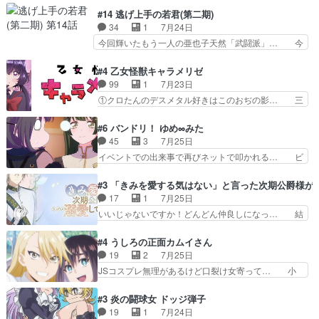
レゲネ登場という話彼女の在り… チャガタイ兄さ
は泣かなかった！漫画描きのハウツー回… この作
#14 逃げ上手の若君(第二期)
んがめっちゃ可愛かったなド… まさかの展開にめ
品はこういうのをズバッとキメるの上… 藤子不二
34
1
7月24日
ちゃくちゃテンション上が… チャガタイの所へ密
雄に親しんだ人にはとてもフィット… 赤福のヌル
今回輝いたもう一人の亜也子天然「武闘派」… 今
偵に行ったはずがドレゲ…
ヌルした動きとかネームを褒めら… 漫研が気にな
回は強敵小笠原貞宗と時行の対面内容盛り… 言い
って仕方ない先生がかわいい。… 漫画のノウハウ
逃れすら逃げ上手亜也子のアシストに支… そう
#4 乙女怪獣キャラメリゼ
から新たな仲間まで。本作品… 今回エンディング
か、亜也子もまだ9歳なのか‥ときゆき… 「亜也
99
1
7月23日
テーマが流れるのが早い（… この作品の世界に
子のドキドキ・大作戦！・長寿丸を一… 目玉と耳
①クロたんのデスメタル好きはこのおぢの影… 三
も、一応デジタルという概…
を相手に言葉で繰り広げる戰もノラ… 時代設定ど
石さんのキャラなんかミサトさんっぽいな… なん
うなってる笑目力が強すぎて睨ま… ときメモ画面
か好きになれんキャラだなぁ作品もイン… 相変わ
#6 バンドリ！ ゆめ∞みた
からのいらすとやは草だった。… 今回は亜也子回
らず生物学者には見えないわね響野君… 正体を知
45
3
7月25日
でしたね頼もしさと乙女らし… 貞宗、キモいギョ
らないのにどちりも肯定してくれた… 黒絵がハル
イベントでの出来事で再びネットで叩かれる… ビ
ロ目としか思ってなかった…
ゴンになっても、南を助けて大事… OPにデスボ
オラの次の一手が動き始めました。それに… ビオ
入ってるのは黒絵がデスメタル… 黒絵が男で唯一
ラがまじで何がしたいかわからん！先生… 陰キャ
#3 「きみを愛する気はない」と言った次期公爵様が
心を許す、母の友達である光… 黒絵の可愛さレベ
の間合いにスルっと入ってきて相手の… ビオラが
17
1
7月25日
ルが止まらない。南くんと… 黒絵の母とのやり取
都子さんを籠絡しに来ててやばいぞ… マネージャ
いいじゃないですか！どんどん仲良しになっ… 結
りでエヴァの加持さん思…
ー現実版初登場！バレーボールに… 藻掻きながら
婚初日で君を愛する気はないものはやはり… 今期
前に進もうとするあられと律少… ビオラスマイル
の恋愛系で1番これが好き。愛する気は… 今晩
#4 うしろの正面カムイさん
で相手の緊張を解く相手の共… たまったアニメ
は、2130頃からシンデレラガールズ… 公爵の妻
19
2
7月25日
50本だってｗ今日も帰った… マネージャー実在
なのに着てる洋服がシンプル。テー… まあ、これ
JSコスプレ無理があるけど口裂け女寄って… 小
した大逆風のハズなのに全…
は見なくていいな。むしろ判断が… 自分でも気づ
学生コスには無理あるぞ。そのベットの下… シヅ
くほど嫉妬してる様子は可愛い… 次期公爵様がな
カちゃんがヤバすぎてボキキしそう(ぇ… 口裂け
#3 炎の闘球女 ドッジ弾子
ぜかヒロイン化していますデ… 【今夜のアニメA
女って人を襲うって知らなかった…ポ… そのスタ
19
1
7月24日
は…】前向き没落令嬢×こ… 「ぼやっとしてたら