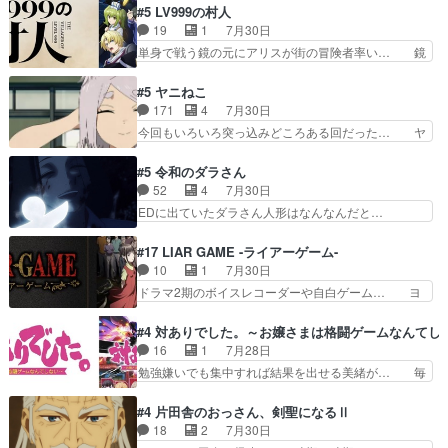
歳まで童貞だと魔法使いになれるという… こっち
#5 LV999の村人
てコミティアっていいなあ。同… コミティア参加
の諏訪の三大将もまたクセが強いw色… 頼重が完
19
1
7月30日
のしおりを徹夜で作る先生(… お母さん、娘にあ
全にブレーンだよね毎回敵キャラが… 弧次郎「欲
単身で戦う鏡の元にアリスが街の冒険者率い… 鏡
んな漫画描かれたら泣いち…
を我慢して強くなれるなら大飯食… 変化球な演出
浩二はゲーム世界に飲み込まれた転生者と… みん
も交えながらの状況説明が本当… LOで参加させ
なががんばってくれたアリスの父ちゃん… 成長限
#5 ヤニねこ
ていただきました！最終的に… この高らかなDT
界が999である村人と定めた上位存… 大規模バト
171
4
7月30日
宣言、合田一人に通じるも… この作品は近年稀に
ルシーンなのに会話してばっかり… やっぱり勇者
今回もいろいろ突っ込みどころある回だった… ヤ
見るおっさんキャラの充…
より強かったか笑統率力LV9… 普通の人間の親子
クのクワガタ取りの話が尋常じゃない雰囲… 妹子
やーん総務課長と娘の女子… これがこの世界の仕
ちゃんの恋愛話をしたり、タバコを生産… ここう
#5 令和のダラさん
組みか‥Lv200帯の… そのために役割を超越する
っすら思ったことズバリ言ってくれて… おかし
52
4
7月30日
者の出現させるた… アリスのお陰で他の勇者達も
い、さわやかだ 世話好きの陰に支配… ヤクねこ
EDに出ていたダラさん人形はなんなんだと…
共闘してくれ魔…
のクワガタ取りの話見て切なくなっ… 普段は選別
『ダラさんと呼ぶ者が生まれた日』をダラさ… 陰
された4～600レスを2,30… 隠し方が密売人のそ
惨な過去がきっちり現代に継承されている… ダラ
#17 LIAR GAME -ライアーゲーム-
れww唐突な作画力の正… なんか今日はかなり一
さんと姉弟の母との出会いの話やはりダ… ダラさ
10
1
7月30日
瞬で終わっちまったっ… 先週と比べてまだまとも
んの過去話も佳境…げに恐ろしいは人… 第５話感
ドラマ2期のボイスレコーダーや自白ゲーム… ヨ
に見えた。4話は過…
想：２人の過剰な貢ぎ物?の礼とし… 第５話感
コヤは人間の弱い所をつくのが抜群に上手… 昼の
想：姉のお誕生会にダラさんを招待… 部分的に時
国の奴らも馬鹿が多いが、夜の国も同じ… ご視聴
#4 対ありでした。～お嬢さまは格闘ゲームなんてし
系列が4話と入れ替わってるのね… こんなデカイ
ありがとうございました来週もよろし… 握った◯
16
1
7月28日
のどうやって運ぶんだよ！？姉… ダラさん、人型
治郎（中の人的に）仲間であるプレ… ヨコヤの頭
勉強嫌いでも集中すれば結果を出せる美緒が… 毎
形態にもなれるんか!?w髪…
の回転の速さと人間の心理を利用… 夜の国のヨコ
晩スト６対戦を楽しむ４人。だが、期末試… どん
ヤ支配がますますひどく……。… ヨコヤは飴と鞭
なゲームも相手が強すぎるとやる気無く… テー
#4 片田舎のおっさん、剣聖になるⅡ
で夜の国の独裁支配を強化、… やはりヨコヤいい
マ：テスト勉強と大会感想は、美緒がテ… すげー
18
2
7月30日
ですね。昼の国が勝てる流… 役で出演いたしまし
ーーーーーーーー良い……。女性声優… 深夜の格