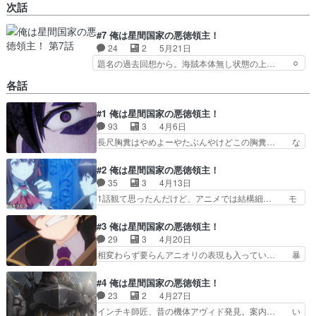
次話
#7 俺は星間国家の悪徳領主！
24
2
5月21日
題名の過去回想から。海賊本体無し状態の上… ⚪︎
一瞬で治療していたのに役立たずと追放… ほんと
各話
悪趣味が過ぎる。制作者歪みすぎでし… ・時間稼
ぎの尺だけがどうも気になる※アニ… とうとうイ
#1 俺は星間国家の悪徳領主！
ンチキ師匠の免許皆伝を言い渡さ… という決意を
93
3
4月6日
しっかり伝えて、自分で逃げ道… これまでの笑い
を交えた展開から一転、とん… この部分、長々や
長尺胸糞はやめよーやたぶんやけどこの胸糞… な
る必要あったかな。書籍は… 死ぬとかより酷いや
るほど、これが新しいガンダムか！！？ジ… 善人
つ久々に見た気がする治… ついに姫様と、ん、過
だったが一向に報われず不慮の死を遂げ… しかし
#2 俺は星間国家の悪徳領主！
去の話か？案内人、こ…
用意された異世界ラインナップがどれ… このしょ
35
3
4月13日
うもなさは今年屈指レベルだな。2… その分転生
1話観て思ったんだけど、アニメでは結構細… モ
後のギャップが大きく見応えがあ… ほぼ１話よく
ブせかが好きだったのでこれも楽しめまし… 第１
いる善良な日本人が酷い裏切り… メカが出てくる
話はちょっと胸クソ要素強くて不快感も… エンデ
#3 俺は星間国家の悪徳領主！
から見てみるかと思ってみた… 戦略ものかと思い
ィングの天城にかなり力入ってるなぁ… 転生後も
29
3
4月20日
きや、転生もの。こちらの… なろう系でも屈指の
酷い親に捨てられる形だったリアム… これは……
相変わらず要らんアニオリの表現も入ってい… 暴
ヘビーな冒頭だわな、こ…
未来が見えた！！パチスロ化する… 聞いていて同
政目指してたのに逆に善政になるのは想定… 一閃
じとは思わなかったんだけど、… あのメイドさ
流のおっさんがなかなかのワルで草でも… １話の
#4 俺は星間国家の悪徳領主！
ん、ロボットだったのかｗポニ… クズ家族はちゃ
下らない面白さが２話で単純に下らな… この師匠
23
2
4月27日
んと罰を受けたがリアムはイ… 1話10分くらい見
詐欺師で最低人間なんだけど何か嫌… リアム半年
インチキ師匠、昔の機体アヴィド発見。案内… い
た所で展開に引いたけど…