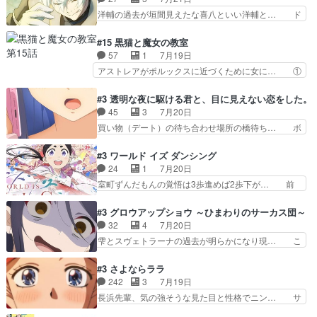
確かにそうでしたよね！… リゼロ見終わっちゃっ
こいつワルだな。なぜ大猿に変身した… 2冊目の
洋輔の過去が垣間見えたな喜八といい洋輔と… ド
てほのぼの系がいいか…
トアの書は学長の手に1話冒頭と合… アリシアと
タバタしたけど兄の遺した目録に記された… 洋輔
クレンのソルセインでの潜入生活… 元は勇者だっ
が目録に固執する理由もほぼ明らかとな… これ京
#15 黒猫と魔女の教室
たのにロリ化されて学生にされ… これはいい黒沢
アニだったのかそのわりにはそこまで… 清六兄ち
57
1
7月19日
ともよ。笑いのセンスも合う… ナイエのリアクシ
ゃんと喜八、清六と洋輔それぞれの… 化学的作用
アストレアがポルックスに近づくために女に… ①
ョンが面白い。ローメイン…
に依りて継続して…電池と称すっ… 洋輔、清六の
魔法の図鑑が買えてヘヘーンなスピカ②今… 前半
こと好きすぎだろなんか電気で… 仲間が一気に増
はアストレアの野望による性転換、後半… アスト
#3 透明な夜に駆ける君と、目に見えない恋をした。
えてみんなで物作りで一気に… 作画は最高なのに
レア君の作戦に皆巻き込まれてて草捕… アストレ
45
3
7月20日
話がつまらない。やっぱ京… 天下り式に竹のフィ
アが作った薬によって男女入れ替わ… アルトレア
買い物（デート）の待ち合わせ場所の橋待ち… ボ
ラメントが出てきたのは…
がポルックスのこと好きとは言え… アストレアが
ソボソとつぶやく。カラオケは視覚障害が… 闇夜
ポルックスちゃんに憧れて、変… TS騒動に酔っ
を照らす打ち上げ花火。人混みの中、み… どんど
#3 ワールド イズ ダンシング
払い騒動と賑やかでいいねw… 偉大な父を持つが
んキュンが増えていく展開に毎回わく… ちょこっ
24
1
7月20日
故の悩(独自のおっぱい論… 鉄板中の鉄板、性転
と書ければと風が吹き手元にあった… 』は、率直
室町ずんだもんの覚悟は3歩進めば2歩下が… 前
換と酩酊ネタの二連発(…
に言って脚本と演出が悪いと思う… 小春の目が見
回の白拍子の死といい今回の”まぐわい”… 世阿弥
えなくなったのは先天性による… 冬月の前向きさ
が主人公の漫画がアニメになったらし… 壮絶だっ
#3 グロウアップショウ ～ひまわりのサーカス団～
と、空野の億劫さがリアルだ… かけると小春、二
た…30分で2時間の映画のように… すべての表現
32
4
7月20日
人が一緒に過ごす時間が描… ヒロインの目が不自
がピタリと揃った傑作本当に素… たまに現れて謎
雫とスヴェトラーナの過去が明らかになり現… こ
由だから音を大切にして…
のアドバイスをしてくれるお… 可愛いキャラデザ
のアニメは足首を休ませるという事を知ら… 愛知
からは想像できない顔芸、… 父、大舞台へ立つこ
県豊川市付近が舞台なのか～現地にも出… 前回に
#3 さよならララ
とが決まる。更に父から… 再び鬼夜叉を導く、素
引き続き、今回もおぱんつであります… キャラク
242
3
7月19日
性不明の彼の名前を知… 恵まれた身分に甘え、修
ターが可愛いのはもちろん、ストー… 皇ではなく
長浜先輩、気の強そうな見た目と性格でニン… サ
練を怠るキャラは苦…
ひまわりを蔑ろにして皇に乗り換… 傷跡なんか、
ブタイがええよね〜関西弁が凄くちゃんと… って
見せたくない自分の力量を超え… エロいところ以