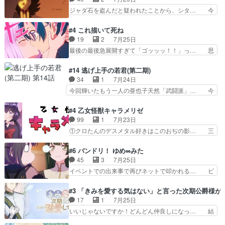
夜の父親の話で、そのイメ… あやかしの頂点に立
秘密がちょっとわかった回、正直… 左さんと刀持
ジャダ石を盗んだと疑われたことから、シタ… 今
つ鬼龍院家の現当主が息…
ちさんが対決♪あとどこぞのじ… 何処も彼処も言
回のシタラは表情が豊かで、モンゴルでの… だい
ってる事が全部嘘じゃ無さそ… 戦況が目まぐるし
ぶややこしいことになってたオープニン… テンポ
#4 これ描いて死ね
く動いていてずっと胸が熱… 同時視聴｜
も良いし毎話良いところで引くから全… 盟友ドレ
19
2
7月25日
DaemonsRealm｜リア… これまで騙していた東
ゲネ后との出会い。次週のドレゲネ… さて、登場
最後の最後急展開すぎて「ゴッッッ！！」っ… 思
村を捨てて新郷家に来…
人物多いけどついていけるのか私… 今回は遂にド
ってた以上にセリフとかしっかりした漫画… 今回
レゲネ登場という話彼女の在り… チャガタイ兄さ
は泣かなかった！漫画描きのハウツー回… この作
#14 逃げ上手の若君(第二期)
んがめっちゃ可愛かったなド… まさかの展開にめ
品はこういうのをズバッとキメるの上… 藤子不二
34
1
7月24日
ちゃくちゃテンション上が… チャガタイの所へ密
雄に親しんだ人にはとてもフィット… 赤福のヌル
今回輝いたもう一人の亜也子天然「武闘派」… 今
偵に行ったはずがドレゲ…
ヌルした動きとかネームを褒めら… 漫研が気にな
回は強敵小笠原貞宗と時行の対面内容盛り… 言い
って仕方ない先生がかわいい。… 漫画のノウハウ
逃れすら逃げ上手亜也子のアシストに支… そう
#4 乙女怪獣キャラメリゼ
から新たな仲間まで。本作品… 今回エンディング
か、亜也子もまだ9歳なのか‥ときゆき… 「亜也
99
1
7月23日
テーマが流れるのが早い（… この作品の世界に
子のドキドキ・大作戦！・長寿丸を一… 目玉と耳
①クロたんのデスメタル好きはこのおぢの影… 三
も、一応デジタルという概…
を相手に言葉で繰り広げる戰もノラ… 時代設定ど
石さんのキャラなんかミサトさんっぽいな… なん
うなってる笑目力が強すぎて睨ま… ときメモ画面
か好きになれんキャラだなぁ作品もイン… 相変わ
#6 バンドリ！ ゆめ∞みた
からのいらすとやは草だった。… 今回は亜也子回
らず生物学者には見えないわね響野君… 正体を知
45
3
7月25日
でしたね頼もしさと乙女らし… 貞宗、キモいギョ
らないのにどちりも肯定してくれた… 黒絵がハル
イベントでの出来事で再びネットで叩かれる… ビ
ロ目としか思ってなかった…
ゴンになっても、南を助けて大事… OPにデスボ
オラの次の一手が動き始めました。それに… ビオ
入ってるのは黒絵がデスメタル… 黒絵が男で唯一
ラがまじで何がしたいかわからん！先生… 陰キャ
#3 「きみを愛する気はない」と言った次期公爵様が
心を許す、母の友達である光… 黒絵の可愛さレベ
の間合いにスルっと入ってきて相手の… ビオラが
17
1
7月25日
ルが止まらない。南くんと… 黒絵の母とのやり取
都子さんを籠絡しに来ててやばいぞ… マネージャ
いいじゃないですか！どんどん仲良しになっ… 結
りでエヴァの加持さん思…
ー現実版初登場！バレーボールに… 藻掻きながら
婚初日で君を愛する気はないものはやはり… 今期
前に進もうとするあられと律少… ビオラスマイル