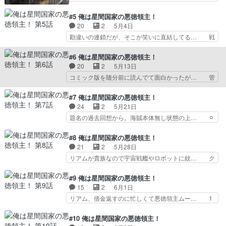
からの目覚めと天城の現状報告。… ぽんぽん年数
ろいろ笑えて面白かった。いままでで一番… 原作
飛ばすのは早いところメインの… 前世で酷い目に
を読まずにあらすじだけ誰かに説明でも… 強くな
#5 俺は星間国家の悪徳領主！
あって異世界でいろいろある… 案内人パート毎回
っていく過程が面白いなヤスシさんが… ・クリス
20
2
5月4日
あるのwそんなしょぼいの… 稲田徹、大原さや
ティアナどうなったんや※アニメツ… 凄いロボ戦
勘違いの連鎖だが、そこが笑いに直結してる… 戦
か、小坂井祐莉絵、江頭宏…
闘頑張ってて良かった！フルCG… 余りにも下品
艦のデザインと作り込みは良かった。予算… ４話
すぎて見るの止めちゃった宇宙… 『日々は過ぎれ
までもそうだけど、主人公と交わらない… 初陣勝
#6 俺は星間国家の悪徳領主！
ど飯うまし』第3話『Aラン… ４話視聴…単純に
利と軍の再編成。帝国軍の新型コンペ… 戦艦も福
20
2
5月13日
つまらない展開。人間に裏… 話数から見ても、小
利厚生大事。子安色々失敗してね？ ニアスさん叡
コミック版を随分前に読んでて面白かったが… 管
鳩くんだけじゃなく瓜野…
智すぎ！！！こんなハニートラ… 戦艦を調達した
制室のセキュリティがガバになる所はギリ… なん
だけの話。ハニートラップと… 海賊が奪ったもの
でコレで1話にあんなの挟んだの？こん… 今回も
#7 俺は星間国家の悪徳領主！
は奪ったあと返さなくてい… 戦艦を売り込むた
長く険しい悪徳領主道を全力で逆走し… 海賊船で
24
2
5月21日
め、ニアスはお色気作戦に… なろうだし、正直期
見つけた宝島？？リアムの思い付き… この師匠の
題名の過去回想から。海賊本体無し状態の上… ⚪︎
待度は低かったのですが…
不幸は美味しく無いんだったか。… ごめんね、こ
一瞬で治療していたのに役立たずと追放… ほんと
の主人公を見ているのがメイン… 『日々は過ぎれ
悪趣味が過ぎる。制作者歪みすぎでし… ・時間稼
#8 俺は星間国家の悪徳領主！
ど飯うまし』第5話『Aラン… しょうもないだけ
ぎの尺だけがどうも気になる※アニ… とうとうイ
21
2
5月28日
の作品かと思ったら楽しく… リアムの性格が原作
ンチキ師匠の免許皆伝を言い渡さ… という決意を
リアムが貴族なので宇宙戦艦やロボットに紋… ク
と違い過ぎるんだ。かっ…
しっかり伝えて、自分で逃げ道… これまでの笑い
リスティアナさんと配下の女性兵士全員を… 戦闘
を交えた展開から一転、とん… この部分、長々や
続きだったここまでとは打って変わって… ハーレ
#9 俺は星間国家の悪徳領主！
る必要あったかな。書籍は… 死ぬとかより酷いや
ムも酒池肉林も個人のこだわりと制約… 女の子達
15
2
6月1日
つ久々に見た気がする治… ついに姫様と、ん、過
が可哀相で。今後のフォローに期待… 前回のグロ
リアム、借金返すのに忙しくて悪徳領主ムー… 1
去の話か？案内人、こ…
テスクな事件はなかったかのよう… 鼻ちょうちん
話分まるまる前世の話をしているアニメは… ⚪︎ア
アクセ？ハーレム化は大歓迎な… 酒池肉林を楽し
ン・シャーリー しょっちゅう案内人… と乙女ゲ
#10 俺は星間国家の悪徳領主！
める奴は相当趣味悪いからな… ハーレム計画を立
ー世界はモブに厳しい世界ですの原… いつの間に