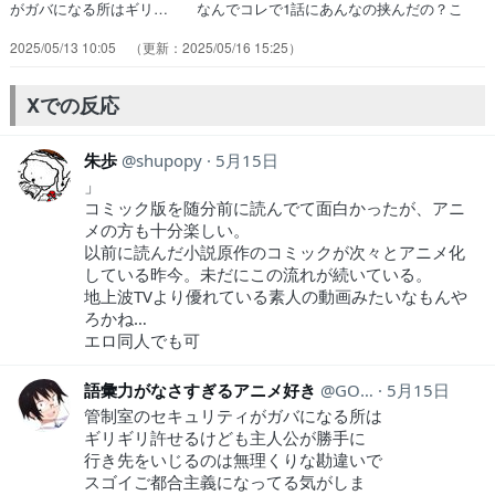
がガバになる所はギリ… なんでコレで1話にあんなの挟んだの？こ
ん… 今回も長く険しい悪徳領主道を全力で逆走し… 海賊船で見つ
2025/05/13 10:05
2025/05/16 15:25
けた宝島？？リアムの思い付き… この師匠の不幸は美味しく無いんだ
ったか。… ごめんね、この主人公を見ているのがメイン… 『日々
は過ぎれど飯うまし』第5話『Aラン… しょうもないだけの作品かと
Xでの反応
思ったら楽しく… リアムの性格が原作と違い過ぎるんだ。かっ…
朱歩
shupopy
5月15日
」
コミック版を随分前に読んでて面白かったが、アニ
メの方も十分楽しい。
以前に読んだ小説原作のコミックが次々とアニメ化
している昨今。未だにこの流れが続いている。
地上波TVより優れている素人の動画みたいなもんや
ろかね…
エロ同人でも可
語彙力がなさすぎるアニメ好き
GOINASHI2025
5月15日
管制室のセキュリティがガバになる所は
ギリギリ許せるけども主人公が勝手に
行き先をいじるのは無理くりな勘違いで
スゴイご都合主義になってる気がしま