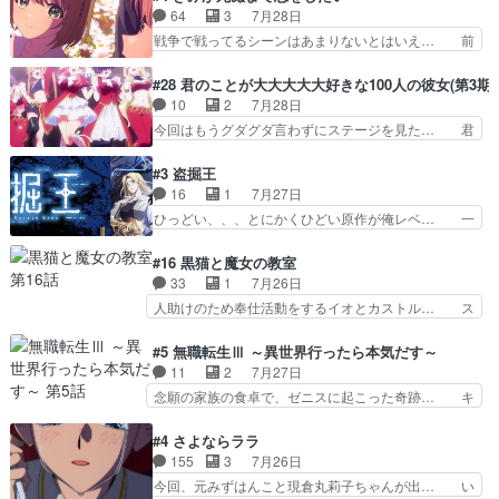
とフィーネの２度目のデート出… マジできな臭い
と相手の表情も分からないからどう思… 今期のバ
64
3
7月28日
ぞ帝位争い。姉からの刺客を… ふぃーねと町の様
ックナンバーみたいなOPアニメ。… 初デートで
戦争で戦ってるシーンはあまりないとはいえ… 前
子を見に行ったら町中で窃…
冬月を笑わせようとする姿も冬月… 特に大きな事
回までにあまり見れなかったようなシーナ… ミミ
件やイベントが起きるでもなく… 初デートで冬月
の存在で揺らぐ14クラス約束された死… ミミの
#28 君のことが大大大大大好きな100人の彼女(第3期)
を笑わせようとする姿も冬月… 3話までは主人公
秘密をあっさり受け入れたのは拍子抜… 蘇生魔法
10
2
7月28日
がどうでもいいことでずっ… 花火購入に浅草へ…
って下衆い国なら進退窮まったら手… 蘇生魔法ヤ
今回はもうグダグダ言わずにステージを見た… 君
行き当たりばったり訪問…
バイけどミミいなかったら詰んで… アニメオタク
のことが大大大大大好きな１００人の彼女… 100
あるある：作中に花が登場する… ご視聴ありがと
カノ版ラブライブ！？こういうのは人… 俺、みん
#3 盗掘王
うございました！アリとセイ… ごめん、そういう
なのレッスン動画をDVDが焼きき… アナウンス
16
1
7月27日
話がしたい作品じゃないの… 第４話感想：その口
役で出演いたしましたみんなのア… 恋太郎ファミ
ひっどい、、、とにかくひどい原作が俺レベ… 一
止め効果あるかな？ミミ…
リーがガチでアイドルに挑戦！… ギャグギャグし
般人が巻き込まれることもあるのか結構面… 久野
くもド直球で泣ける回来たな… 【完全初見】100
美咲さんと言えば幼女！アイマスの市原… 遼河は
#16 黒猫と魔女の教室
カノGirlfrien… 『アイドル伝説恋太郎ファミリ
目的の為には人命も軽視するタイプの… 4つのス
33
1
7月26日
ー』にて「ア… 安木路佐ウル子役で出演いたしま
キルが揃う。広い墓を捜索中、遼河… 村正はそん
人助けのため奉仕活動をするイオとカストル… ス
したクォリ…
なおどろおどろしいエピソードあ… 気持ちよくし
ピカも大概怖がりだけど、カストルが更に… イオ
ようとしてるのはわかるけど。… 韓国ご自慢の俺
とカストルの共通点は、魔法の制御が出… 椋鳥の
#5 無職転生Ⅲ ～異世界行ったら本気だす～
レベのアニメ制作を日本に奪… 予言で正体がバレ
大群て…住民から迷惑がられてない？… キングコ
11
2
7月27日
る、もう騙し討ちは出来な… 村正の墓、アニメで
ングor進撃の巨人牡羊座のアルデ… スピカ・イ
念願の家族の食卓で、ゼニスに起こった奇跡… キ
見ると一杯で怖いな。ア…
オ・カストルという組み合わせ。… 有り余るパワ
スをせがむロキシーが可愛い過ぎ！妹達へ… エリ
ーが制御出来ない誰かの為に力… スピカの放り込
ナリーゼの悪魔の囁きwクリフとエリナ… 悪魔の
#4 さよならララ
みかたが雑になってきてるな… イキりカストルは
囁きやめてくださいwおい、1番重要… ゼニスも
155
3
7月26日
怖がりやったかあスピカな… 鏡の世界への突入と
感情が出てきてて良い方向に進んで… 第５話を
今回、元みずはんこと現倉丸莉子ちゃんが出… い
新たな依頼サブタイトル…
ABEMAで視聴しました。視聴に… クリフとエリ