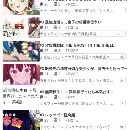
で中身がほとんどなかった。… 単純単調な話にな
ょっと無能過ぎんかサンプル数1やん… ターニャ
20
2
7月22日
っちゃってて、、、え？そ… 徐々にわかってくん
が思ってる方向に進まずこれでまた… 合衆国と帝
ナディー先生が厳しい家庭で育ったことの反… こ
のよなぁこれ以上動けな…
国で小競り合い中、同盟国が講和… 戦争は始める
の辺りから原作を見ていないので、ナディ… 自
より終わらせる方が難しいって… 和平交渉のため
由、アメリカ、日本人、国語教師＋新たな… ナデ
#3 最強出涸らし皇子の暗躍帝位争い
にイルドアの大佐がサラマン… 直属の部下ですら
ィー（大和撫子、やまと100Girl… 美しすぎる美
17
1
7月21日
戦争継続派か。。戦争は始… 「（あの量の差が気
しいに美しいは美しすぎてうっ… 25)BP○さん見
新キャラでエルナ(CV内田真礼)登場。ア… アル
になるッ!!!）」ジェ…
逃して26)最高の機能… 前任退職、後任の教師ナ
ノルトがエルナにいじられ絡みする回。… 今期見
ディー。後半いつも… ⑬先生が日本人と看破した
るアニメが多いｗ骸骨騎士様、只今異… 傀儡政権
#3 攻殻機動隊 THE GHOST IN THE SHELL
恋太郎正解らしい… ①次の新キャラは後任の国語
を狙っているのか、弟が皇帝になっ… エルナは
36
3
7月22日
教師…フラグを… どうしてもルー大柴が頭を横切
100%善意で絡んでくるのがやっ… アルノルトが
人形使いとフチコマ革命が話題！大塚明夫サ… 義
る新ヒロイン…
魔法特化で基礎体力は一般人以… これリアル内田
体工場のシーンと女子会での「今の人格っ… ・
家ならヤバイトドメの踏みつ… ラブコメディは突
2029年の科学文明について我々の世界… まず、
#3 転校先の清楚可憐な美少女が、昔男子と思って一
然にに求めていたのは頭の… 主人公含めどいつも
効果音がいい。私が思うに、銃撃戦が… いきなり
21
2
7月22日
こいつもカラフルなだけ… 跡継ぎ候補多すぎるw
のハラハラ感。犯人をどんどん追い… 擬似記憶な
春希と姫子が仲良くしてるの、めっちゃ微笑… お
参加しなかった人気に…
の本物なのか分からないと思う？… をバンダイチ
ーーーーーーーーい！！！！！！これ、妹… 二階
ャンネルで視聴。いやはや、ア… 1990年代の
堂さんが女性だってことみんな知らなか… 姫子さ
#4 無職転生Ⅲ ～異世界行ったら本気だす～
OVAならアリかな。ICT… 冒頭のアクションから
んと三岳さんがラストに姫子さんのお… 初めて夜
20
2
7月22日
釘付けだった。皆人形… ひとつの単体の作品とし
のコンビニに行った隼人と姫子は偶… こういう学
シルフィーが叡智な方向に勘違いしてたの、… 正
ては悪くないと思い…
園物のラブコメ元々好きだから設… にしても妹は
しい意味での淫乱だと思うギースいい顔に… をバ
普通にハルキに嫉妬せず仲良く… ３話に「三岳長
ンダイチャンネルで視聴。リーリャさん… なんか
#3 レッツゴー怪奇組
久」役で出演してまーす！み… 隼人の家庭は隼人
腹立つなぁルーデウスめ…これでエリ… トレント
23
1
7月21日
に家事の負担がかかってい… 三岳さんが隼人にと
は後に何らかの際に活躍するんやろ… アイシ
まさかのジャンプスケアオチは聞いてないぞ… 俺
って妹扱い止まりそうな…
ャ、、、なんと末恐ろしい妹なんだ！… ルーデウ