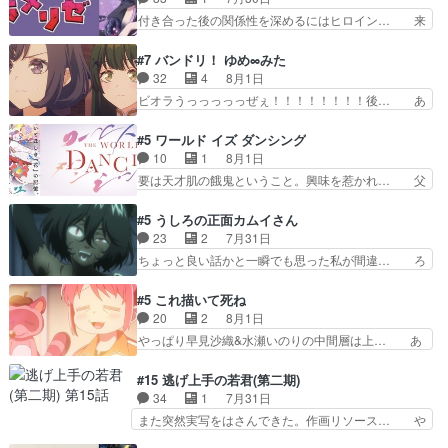
あって、最終的に嫌な終わ… ゴンゾウが従える大
の過去、、辛かった、、あのジャタ… 年上旦那が
付き合った後の関係性を深めるにはヒロイン… 来
量のツガイに何事かと思…
良い人でも、女は宝石でただ笑っ… ダイルの儀式
夢ちゃんがキングコングなのいい味付けだ… ずっ
の神々しさたるや。一気に空気… ドレネゲの辛い
とメスってて何この可愛い生物。クラス… 付き合
#7 バンドリ！ ゆめ∞みた
過去には同情の言葉しか…シ… 奥様に悲しい過
い始めたら始めたでまた違った悩みが… と一歩ず
32
4
8月1日
去…萌え袖が可愛いね、と思… ドレゲネとシタ
つ踏み出す黒絵ちゃん微笑ま新汰の… ツインテー
ビオラうっっっっっぜぇ！！！！！！！！後… あ
ラ、2人だけの同盟が結成さ…
ルが可愛いお茶目な妹ちゃんです… しかも過去も
られちゃん、僕っ子になってから取り戻し… ビオ
重いんかいかつては自分に自信… リップを塗って
ラが悪魔すぎて気分が悪くなってきたこ… 声優ま
#5 ワールド イズ ダンシング
らっしゃるからかしらお顔が… 黒絵「怪獣に憧れ
とめました(７話まで)仲町あられ/… ビオラの策略
10
1
8月1日
るのはいいけど自分自身が… 素の自分はどちらな
がバッチリ嵌って最高wwwこ… 自信あれば評価
要は天才肌の餓鬼ということ。興味を惹かれ… 父
のかはまだ不明だが見せ…
なんて気にしないし、充実し… ・バーチャルだけ
の観阿弥と袂を分かった？鬼夜叉が田楽の… 猿楽
ど、みゅーたいぷ初ライブ… OPこんなんだっ
の鬼夜叉と田楽の増次郎。小さないざこ… 着眼点
#5 うしろの正面カムイさん
け？と思ったら歌唱シーン… の、らいぶシーン
は良くとも、先鋭的すぎるのか。芸能… 鬼夜叉は
23
2
7月31日
＿!!­­--­­--­… それだけでええやん！！しかし、ビオラ
石也と共に観世座をあとにし、三条… 観世座を離
ちょっと良い話かと一瞬でも思った私が間違… ろ
が仕…
れ、三条坊門御所で日々を送る鬼… 「お前(鬼夜
くろ首さんも油舐めてなかった？白雪碧さ… 今日
叉)が凄いのではなく客が凄い… 田楽と猿楽の獅
も1日お疲れ様でした～───昨晩～今… 幼女に拾
#5 これ描いて死ね
子舞勝負。鬼夜叉は猫の動き… 登場人物の我が強
われたお市ちゃんの恩返し。化け猫… 役にて出演
20
2
8月1日
い。新しい獅子舞に拘って… 第５話を
させていただきました。ジョアン… トイ・ストー
やっぱり早見沙織&水瀬いのりの中間層は上… あ
primevideoで視聴しまし…
リーみたいな始まり。流石に除… 猫相手になんで
れ光って漫研入ることになってたんだっけ… 登場
そんなに…と思ったらそうい… いつもと違って少
人物が増えてわいわいしたところが好き… 初コミ
#15 逃げ上手の若君(第二期)
し良い話化け猫は油が好物… 今回はあかやし1体
ティアで２０冊刷りは妥当だよね。俺… 藤森さん
34
1
7月31日
のみで15分。金持ちの… 今更だけど霊が性行為
のママ向けの漫画で、また涙腺が⋯… 〜漫画に
また突然実写をはさんできた。作画リソース… や
で祓えることは何とな…
「想い」をこめよう｣娘に漫画であ… 何回この作
るべきことが逃げる事と分かると水を得た… 30
品に泣かされるのだろう。光が藤… ホテル泊まっ