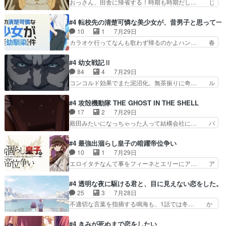
おっさん、田舎に帰省する！時期も時期だし… じ
た。次回も緊張が止まり…
ゲー対戦よりテストの方がよっぽど… 真剣に授業
いさん、ベリル、副団長、年長者が強い順… 底知
を受けて、夜は珠樹の部屋で格ゲ… 来たる定期テ
れない爺さんには夢が詰まってると思う… クル
#4 転校先の清楚可憐な美少女が、昔男子と思って一
ストに向けて勉強会！美緒ちゃ… 受験勉強と戦闘
ニ、ヘンブリッツ、ミュイと一緒におっ… 帰省、
10
1
7月29日
の2択なら戦闘を選ぶ娘w美… 勉強嫌いでバトル
お供ヒロインはクルニ。順番的には確… 父親から
カラオケ行ってなんも歌わず帰るのかよハン… 春
を選ぶって、ひぐらしの沙…
手紙が来た。サーベルボアの退治の… ここでヘン
希ちゃんの私服、めっちゃ可愛いぞ！！！… どう
ブリッツくんが同行するのが変で… ・ベリル、実
やらあの女優さんが春希のお母さんのよ… 春希ち
#4 幼女戦記Ⅱ
家に帰ることに・ベリルはミュ… おっさんの親と
ゃん姫ちゃんに野菜の子も凄え可愛い… 隼人くん
84
4
7月29日
なるとお爺ちゃんだよね孫扱… ・ベリル、実家に
のスマホを買いに行ってたけど完全… 第４話を
コンコルド効果でまた泥沼化。無茶振りに奇… ル
帰ることに・ベリルはミュ…
U-NEXTで視聴しました。視聴… スマホを買うた
ーデルドルフ中将自らが行う煙草と葉巻は… ブロ
め、都心で待ち合わせをした… OP曲きっかけで
グを更新しました!!宜しければ、是非… 計画通り
#4 攻殻機動隊 THE GHOST IN THE SHELL
見始めてたけどなんだかん… いきなりシリアス展
にはいかないね笑やり遂げた(ほぼ… 今回もター
17
2
7月29日
開ぶち込んでくるじゃん… 春希の家庭事情は複
ニャに不都合なことがあったりし… 白髪の男性が
殿田みたいになっちゃった人って結構会社に… バ
雑。食事とか隼人が親身…
語った家族を失った喪無感が、… 連邦に対して有
トーがカッコいいと思ってたら、トグサが… あの
利な講話条件を引き出すため… コンコルド効果に
見た目もうただのロボでしかないんだよ… 俺らの
#4 最強出涸らし皇子の暗躍帝位争い
油を注ぐターニャの勝利軍… 犠牲を払っても良い
汗拭きそりゃいやだろwwバトー＆ト… イノセン
10
1
7月29日
ならお前たちが前線へ行… 戦闘がアッサリし過ぎ
スの元となった回だけど、ガイノイ… アダム・リ
エロイタチなんて事をフィーネとエリーにア… ア
じゃない？戦争がメイ…
ンクやジェイムスン(教授)型サ… アンドロイドも
ルも気付かなかった事を…フィーネは自分… モン
おっさんの汗を拭くのは嫌や… 押井守監督のイノ
スターを呼ぶ笛？黒幕は狩猟祭とは関係… 平凡な
#4 透明な夜に駆ける君と、目に見えない恋をした。
センスの土台になったエピ… コミカルなのにも慣
少女に見える眼鏡w眼鏡属性は持ち合… 神アニ
25
3
7月28日
れてきました。１話でし… ロボットの反乱は今と
メ、ケテーイ！「騎士狩猟祭、前夜の… フィーネ
不適切な言葉を指摘する鳴海も、1話では冬… か
なっては良くある話し…
がアルノルトに活躍してもらいたが… 第４話を
けると鳴海のやり取り微笑ましいw良い奴… どう
ABEMAで視聴しました。視聴に… 第４話、アル
接していいのかわからず戸惑うかけるも… 盲目だ
#4 きみが死ぬまで恋をしたい