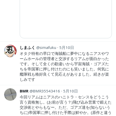
しまふく
simafuku
5月10日
オタク特有の早口で海賊船に夢中になるニアスやワ
ームホールの管理者と交渉するリアムが面白かった
です。そして全くの勘違いから宇宙海賊・ゴアズた
ちを帝国軍に押し付けたのにも笑いました。何気に
艦隊戦も格好良くて見応えがありました。続きが楽
しみです
BMR
BMR35543416
5月10日
今回リアムはニアスのハニトラ・センスをどうこう
言う資格無し。(お前が言う？)飛び込み営業で鍛えた
交渉術とやらもなー。ただ、ゴアズ達を(知らないう
ちに)帝国軍に押し付けた手際は鮮やか。(原作と違う