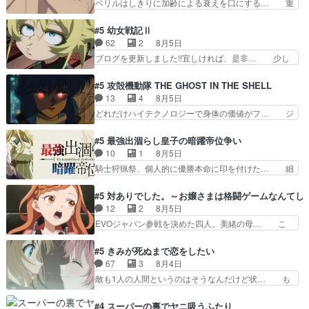
ベリルはしきりに加齢による衰えを口にする… 重
れ、がんばりゅ」ありが…
無くブスっといくから気持… 勇者パーティー再結
ねた歳のせいにしていた限界を超えて命の… いい
成して先にいけで激アツ… 爆縮、幻覚、主人公結
んじゃないですか。魔物の群を発見した… アマプ
#5 幼女戦記Ⅱ
構エグいことするよな… ねぇ猫耳ガール、敵の根
ラにて視聴終わり！サーベルボア討伐… を言い訳
62
2
8月5日
城に乗り込む事を同… 世もや替えが利くと復活P
にしたくないものですねwボア狩り… 先生として
ブログを更新しました!!宜しければ、是非… 少し
とは？！もう来週…
のベリルが好きだけど、今回みた… 4人だけでサ
でもマシな負け方を選んだゼートゥーア… ゼート
ーベルボアを狩りに行く。野営… ・実家周辺でサ
ゥーアの唯一の手駒が強すぎる笑あお… 私にとっ
#5 攻殻機動隊 THE GHOST IN THE SHELL
ーベルボアが暴れてると聞い… ちょっと年齢の事
て完全にご褒美回ゼー様の葉巻シー… やはりター
13
4
8月5日
を言いすぎとゆーか言い訳… ベリルの母もやはり
ニャが後方指揮だと展開に迫力が… “貧乏籤百連
どれだけハイテクノロジーで身体の価値がフ… ジ
只者じゃなかったかベリ…
無料ガチャ”100連でも1回… 2期入ってから地味
ャミングも伏線になるかと思った回想シー… フチ
だよね。ただでさえ幼女… 「餌になってもらわね
コマだいぶ理性持ち始めた。この世界の… 原作読
#5 最強出涸らし皇子の暗躍帝位争い
ばならぬ」って言葉に… ゼートゥーア左遷によっ
んだのもう何年も前なのに、覚えてる… コイルの
10
1
8月5日
て参謀本部の連携が… 緊張感ある戦闘描写とギャ
汚職を突き止めるべくバトーの指導… やまとん1
騎士狩猟祭、個人的に優勝本命に印を付けた… 細
グ今週の『有能な…
号はどこの部分で使うのだろう？… 日本とロシア
かい設定を考えるのが面倒な時は古代魔法… エル
が絡む政治の話かつ色々な用語… 第５話を
ナがチートすぎる笑アルは最初から自分… プラネ
#5 対ありでした。～お嬢さまは格闘ゲームなんてし
primevideoで視聴しまし… 前回同様『イノセン
ット・ウィズ展開アツいな「騎士狩猟… 麦茶どこ
12
2
8月5日
ス』を含む押井・神山版… 第５話「EPISODEラ
ろかタイトル通り麦茶の出涸らしぐ… 第５話を
EVOジャパン参戦を決めた四人。美緒の母… こ
ストの母親の気持…
ABEMAで視聴しました。視聴に… 復讐に燃える
の作品に唯一足りないと思ってた(無くて… 見た
吸血鬼兄弟の弟ですいいキャラ… クリスタ皇女
目は気品溢れてるのに中身は…美緒ママ… テー
#5 きみが死ぬまで恋をしたい
が“萌え”なのでこの娘が皇帝… ウサギ好きそうな
マ：格ゲー大会に行くには？感想は、美… 大会を
67
3
8月4日
王女殿下がかわいい。幼馴… ついに始まった狩猟
前に格ゲー熱が高まる一方、百合の本… 東京で開
敵も1人の人間というのはそうなんだけど状… も
祭。エルナの活躍で上位…
催される格ゲー大会に参加すること… Japanに向
う着れないからってどういう意味だろうな… ミミ
けて外泊届にサインをもらっ… 長崎から大会のた
を人間に戻して欲しいでも自分達が代わ… ご視聴
#4 スーパーの裏でヤニ吸うふたり