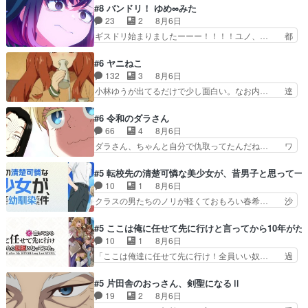
スと10年後に結婚の約束をした鏡ずっ… カジノ
#8 バンドリ！ ゆめ∞みた
るからより一層感動する… てっしーの過去が入る
スタッフ募集するも集まらない更に追… 王命でク
23
2
8月6日
からより一層感動する… てっしーの過去が入るか
ルルの監視をすることになったデビ… 最強の村
ギスドリ始まりましたーーー！！！！ユノ、… 都
らより一層感動する…
人・鏡との出会いで少しは変わった… やはり何か
子さんがめっちゃ情緒不安定になってて怖… 超回
悲しい過去がありそうな。鏡のも… パルナの魔族
復を見守っていかないと、ですね！！み… 開幕聞
#6 ヤニねこ
への恨みは根深そうやね姫を舐… 新キャラが登場
き取りスタッフに定治いなかった？ま… ののちゃ
132
3
8月6日
早々変態扱いされてる件。タ… まだまだお元気そ
んのお手当てはお節介だったりする… ビオラの立
小林ゆうが出てるだけで少し面白い。なお内… 達
うなお声で……不意打ち過…
ち回り害悪すぎるお近づきの印が… ・律っちゃん
郎が獣人に◯◯◯される強制百合を期待し… ヒグ
明るくなったね♪・メンバーの… 一難去ってまた
マドンってなんなん！？人見知りっぽい… なんな
#6 令和のダラさん
一難、律がビオラの呪縛から… 「私はあなたが嫌
ら下ネタ0じゃなかったかこんな回が… 他のエピ
66
4
8月6日
いなんです」「バンドやめ… 何が起きているの
ソードに対してマイルドな回だった… 今回はだい
ダラさん、ちゃんと自分で仇取ってたんだね… ワ
か！？次週、みゅーたいぷ…
ぶある程度抑えてる？w感じな気… アルねこ、そ
イが必死でケロロじゃないのよケロロじゃ… ロボ
うはならんやろ映画のワンシー… さっきまで生き
ットに憧れてビーム撃ちたいと…そうい… 余りに
#5 転校先の清楚可憐な美少女が、昔男子と思って一
ていたゴキブリ死んでるGP… アルねこ危険です
も凄惨なダラさんの過去ダラさんの６… 過去編は
10
1
8月6日
よね。健康的な面で··江… 酔い潰れ行き着いた江
これで一区切りかなギャグも面白い… ガンガガン
クラスの男たちのノリが軽くておもろい春希… 沙
ノ島で、朝日を眺めな…
♪薫がなんかしっかり歌ってロマ… 姉巫女の誤
紀は隼人への片思いを拗らせているタイプ… みな
算、クソみたいな嫉妬の末路よ。… 私、そんなに
もちゃんが透けブラしててびっくりして… レベル
#5 ここは俺に任せて先に行けと言ってから10年が
日頃からガンガン言うてないで… このアニメはど
のキャラが登場。相変わらず顔や体の… 隼人が春
10
1
8月6日
こに行くのだろう、面白すぎ… 姉のした事はただ
希の級友を巻き込んだイジりに動じ… 第５話を
「ここは俺達に任せて先に行け！全員いい奴… 過
単に一族を絶滅させただけ…
U-NEXTで視聴しました。視聴… ラブコメで天然
去、あとを託したロックが今、2人にあと… 木下
ジゴロというかナチュラルヒ… みなもと仲良く話
鈴奈（@0suzuna0）が【マリー… 村ごと乗っ取
#5 片田舎のおっさん、剣聖になるⅡ
す隼人を見てなぜか不安に… 無理なダイエットは
られてたら流石に気付かないか… 《漫画版少し読
19
2
8月6日
禁物だけど、なかなか結… 「これからもお手入
んだことある》エリックとゴ… ロックは敵に容赦