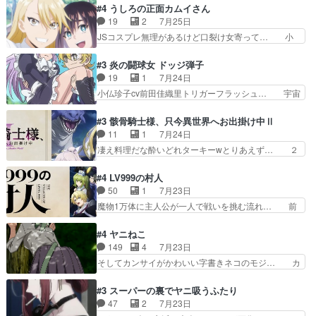
の恋愛系で1番これが好き。愛する気は… 今晩
#4 うしろの正面カムイさん
で相手の緊張を解く相手の共… たまったアニメ
は、2130頃からシンデレラガールズ… 公爵の妻
19
2
7月25日
50本だってｗ今日も帰った… マネージャー実在
なのに着てる洋服がシンプル。テー… まあ、これ
JSコスプレ無理があるけど口裂け女寄って… 小
した大逆風のハズなのに全…
は見なくていいな。むしろ判断が… 自分でも気づ
学生コスには無理あるぞ。そのベットの下… シヅ
くほど嫉妬してる様子は可愛い… 次期公爵様がな
カちゃんがヤバすぎてボキキしそう(ぇ… 口裂け
#3 炎の闘球女 ドッジ弾子
ぜかヒロイン化していますデ… 【今夜のアニメA
女って人を襲うって知らなかった…ポ… そのスタ
19
1
7月24日
は…】前向き没落令嬢×こ… 「ぼやっとしてたら
イルで小学生ファッションは口裂け… 相変わら
小仏珍子cv前田佳織里トリガーフラッシュ… 宇宙
菜園の領地の外まで開墾…
ず、尺の都合なのか原作漫画の細か… 除霊士カム
背景でナレが始まり音楽が1本引きギタ… 珍子を
イと助手シヅカのエッチで笑える… 今回はかつて
いたぶってるのか！？Cパートで懐か… 普通にド
#3 骸骨騎士様、只今異世界へお出掛け中Ⅱ
昭和キッズを恐怖のどん底へ突… 現代で有名な口
ッジが激アツ。いや羽仁衣が初めて… 優谷優の声
11
1
7月24日
裂け女登場！お市ちゃん、ポ… ろくろ首の除霊シ
優に「ちんこ」って言わせてて興… 珍子ちゃ
凄え料理だな酔いどれターキーwとりあえず… ２
ーン「悪霊退散」のパチン…
ん………！！！！？！先週に引き続… これは意図
期第３話感想：まさか最初に出て来た兄妹… 妹想
的に1～2話でスルーしたことだ… これは本作に
いの良いお兄ちゃん！！現場も楽しかっ… 第３話
#4 LV999の村人
限ったことでなく、最近のアニ… 東山朱莉
をｄアニメストアで視聴しました。視… ローデン
50
1
7月23日
（AkariHIGASHIYAM… こんなに可憐で可愛い泣
王国ホーバン領を訪れたアーク一行… 1期に引き
魔物1万体に主人公が一人で戦いを挑む流れ… 前
き虫メイドが僅か3…
続き２期にも出演させていただけ… 1期の頃から
半は魔族へ恨みを持つだろうパルナの強い… 両親
思ってたんだけどヒロインのエ… 依頼を受けて問
を魔物と人間に殺された鏡の生い立ち。… 勇者た
#4 ヤニねこ
題解決特筆する事は無いが、… 今週もありがとう
ちを信じてアリスを預ける、鏡を信じ… 勇者パー
149
4
7月23日
ございます耳がヒクヒクな… 時計台に登ってるの
ティが仲間になった！？会話が通じ… 鏡の過去、
そしてカンサイがかわいい字書きネコのモジ… カ
見ると挟まれないか心配…
辛すぎて胸が苦しくなりました…… 最初、勇者パ
ンサイねこさん、魅力的な姿と表情が可愛… お前
ーティは対話すら拒んでいたが… ちょ、またタカ
は『ちんこ』によってリミッターが外れ… 今回は
#3 スーパーの裏でヤニ吸うふたり
コちゃんの性別が間違えられ… 鏡の両親がモンス
汚い要素あまりなく普通にギャグアニ… あとアイ
47
2
7月23日
ターと人間にそれぞれ命を… 胸が苦しくなるほど
キャッチが釈迦だったの本当に最高… まー、今回