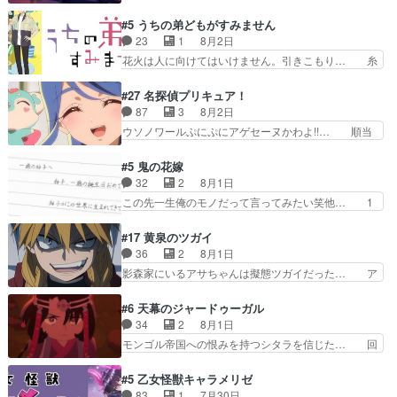
すがに割れた窓ガラスの弁償は求められた… 逡巡
トアで視聴しました。視… 葵ちゃんに〝瑞佳ちゃ
を振り切ってみんなに謝ったララの思い… 仕事に
#5 うちの弟どもがすみません
んと練習したい〟と言… 本当この作品は「キャ
馴染めない辺り観ていて苦しいところ… ララちゃ
23
1
8月2日
ラ」を活かすのがうま… みずかちゃんの介入で双
んの事情はもう少し皆に話して良い… ララと茉里
花火は人に向けてはいけません。引きこもり… 糸
子の仲にヒビが………
とで初のアルバイト。七転八倒し… 労働するプリ
はまだ柊の顔も見たことなかったっけ！1… って
ンセスえらい。プリンセスの精… アンデケン行っ
お名前を見たんだけどあの中村大樹さん… 糸ちゃ
#27 名探偵プリキュア！
てケーキ食べて、帰りにカメ… ララが働く事での
んカッケー、色んな意味でwゲームが… 姉から性
87
3
8月2日
てんやわんや。働いて大変… 地道に働き人と関わ
的興奮覚えてないよね？なんて言わ… テーマ：引
ウソノワールぷにぷにアゲセーヌかわよ!!… 順当
る日々の中に愛を見いだ…
きこもりの理由感想は、久しぶり… 元ゲーマーな
にマコトジュエルの争奪戦をやったと。… 記憶を
ので、はちゃめちゃ楽しく作業… 糸ちゃんと源く
取り戻し正式に探偵事務所で働き始め… ポワロ、
#5 鬼の花嫁
んの距離感おかしいね(*´… 糸と源ははよ好きお
元ネタを解説して原作に誘導するの… くれあさん
32
2
8月1日
うとると言わんかい！引… ショウくんと対等に話
の探偵としての初事件にしてちょ… ・急にクイズ
この先一生俺のモノだって言ってみたい笑他… 1
すためにゲームをする…
番組が始まったw・妖精ウソノ… るるかの助手だ
歳からの誕生日プレゼント………とは思っ… 玲夜
った？今回が初めての探偵活… 探偵じゃなかった
さん柚子に18年分の誕生日プレゼント… 柚子は
#17 黄泉のツガイ
の！？クレアさん探偵すぎ… 突然のポアロクイズ
鬼龍院家から初めて学校に通う事にな… プレゼン
36
2
8月1日
は草なんよ。んで、あん… 今回からついにくれあ
ト攻撃ヤバすぎるwwwヴァイオレ… 玲夜さまサ
影森家にいるアサちゃんは擬態ツガイだった… ア
が探偵事務所の仲間に…
プライズの、これまでの柚子ちゃ… 玲夜から柚子
サが置かれた立場や気持ちを汲んで熱くな… 屋敷
へ17年分の誕生日&を未来に… 「​​13歳の柚子ちゃ
にアサはいなかった逆にガブちゃんはい… 影森の
#6 天幕のジャードゥーガル
んへ…もう中学生な… 梅原の人が18歳になるま
当主が際限なくツガイを増やせるのに… 今回はも
34
2
8月1日
での誕生プレゼン… なよなよした男（cv石田彰）
うガブちゃんさんの悲鳴にも似た怒… ユルと戦っ
モンゴル帝国への恨みを持つシタラを信じた… 回
梅ちゃんがた…
た時から伏線が張られていたのが… しかしアサ
想が淡々と語られるのだけどいつの間にか… オゴ
は、兄様に会いたいbotだと思… ツガイには優し
タイの妃になってもその心は晴れず、モ… ドレゲ
#5 乙女怪獣キャラメリゼ
い筈のガブちゃん、アキオの… 色々とひっかけが
ネの過去、宝石だった彼女が人になり… ドレゲネ
83
1
7月30日