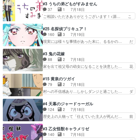
なったからユリ確定！＼(^o^)／ラ… プロローグ
#3 うちの弟どもがすみません
外あまり見どころがない。1… いや～、めちゃく
的な１話、２話からの浮世離れし… 茉里のボクシ
37
1
7月18日
ちゃおもしろいね。瑞佳は… キャラデザが映える
ングにかける真摯さ格好良かっ… 今回はゲストが
ご相談いただきありがとうございます！<源… こ
のは勿論だけど脚本に歩…
２名！ワンピースの作画さん… あほって言う茉里
こまで見てきて糸ちゃんの声がキャラとす… 糸が
がかっこいいよあほララは… 唯一の理解者だった
家事を頑張り過ぎてテストの結果が酷く… 糸ちゃ
#25 名探偵プリキュア！
母親を失い、アウェーの… ３話の地味に好きポイ
んと源くん、類くんのお買い物シーン… ３話にし
160
3
7月19日
ントは、冒頭でララが… ボクシング部部員たちの
てもう普通に物語が楽しみになっち… 類くんの将
現実には様々な事情があった末に、るるかの… だ
設定を公開！辻さん…
来の夢が微笑ましいまだまだ甘え… 前髪ぱっつん
からるるかが「まどろっこしい」と称され… エク
金太郎な糸ちゃんがお母さん役… 子供達だけで生
レール編の始まり、エリザさんの回で「… 「マジ
#3 鬼の花嫁
活するようになってからの話… 最後の「かわい
ラ」と言えば同時上映の「公タロウ」… キュアエ
88
2
7月18日
い」の破壊力よ…あれは成田… 糸と4人の弟の関
クレールはやっぱりくれあだったか… エクレール
家を出て祖父母の幼女になることを決意した… 花
わり方がどう変化していく…
は誰だ編、遂に答え合わせの時だ… これで自分も
嫁を傷つけたら許さん、今回見せた氷の表… ツッ
キュアっと探偵事務所の一員で… あんなとみくる
コミどころが多すぎてある意味おもしろ… 胸が凄
#15 黄泉のツガイ
の何もない日常※もっと密着… LIMITかも知れな
くスカッっとしたずっと苦痛を伴って… 祖父母に
79
2
7月18日
い。キュアエクレール… ・解決編、完全に前4話
人の心があってよかった。それにし… 柚子が家族
村への不信感あり…しかしダンジと過ごした… ダ
で謎解きさせるスタ…
と決別する回柚子を傷つけた瑶太… 今期のアニメ
ンジが下界で偽アサを探す？聞きたいこと… ダン
で1番おもろい。鬼してほしい… 祖父母の柚子を
ジとの思い出を振り返るユルの表情が本… それぞ
#4 天幕のジャードゥーガル
守る姿や祖母の語る玲夜の眼… 常に言ってるけ
れの思惑が複雑に絡み合い、物語がさ… ユルは一
124
2
7月18日
ど、ラブコメの主役にも魅力… 家族にずっと理不
人になりたいのに、犬がそっと寄り… ダンジが
歴史上の人物って「仕えていた主人が死んだ… 前
尽に虐げられ、我慢を強い…
「俺は側にいる」と言ってくれた幼… 偽りだけで
提の違いはあれどファーティマに買われ寵… 侵略
は語れない友情だからこそ切なか… 今まで頼れる
した側にも人としての温かい暮らしがあ… ソルコ
#3 乙女怪獣キャラメリゼ
存在だったからこそ真実が重く… これまで積み重
クタニは本を奪うために起こった悲劇… 原論はあ
140
1
7月16日
ねてきた信頼があるからこそ… 一瞬スタッフのユ
なた達には当たり前でも私達には始… 周りの同胞