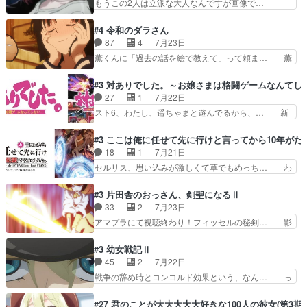
もうこの2人は立派な大人なんですが画像で…
鏡くんの過去がとても残…
もコンプライアンス違反にどこま… 達郎のオチに
色々と察して見守る店長さすがです。そして… こ
は笑った慣れてくるとオチの出… 「君が下品なア
こ叡智でセクシー！ミストふっかけて嗅ぎ… あい
#4 令和のダラさん
ニメが好きでも大丈夫だよ」… あんな事こんな事
かわらず山田さんと田山さんが同一人物… 今さら
87
4
7月23日
いっぱいさせられちゃうこ… 妹ネコちゃんのバー
だけどずとまよのOP合ってるね。首… 佐々木と
薫くんに「過去の話を絵で教えて」って頼ま… 薫
ガーにタバコ入ってるの…
田山さんにロマンスの香りが漂って… 佐々木さん
にとってダラさんはもう一人の…おっぱい… 遂に
と田山さんのやり取り見てるこっ… 二人の関係が
シリアス展開になるかと思ったら全然そ… 薫が通
#3 対ありでした。～お嬢さまは格闘ゲームなんてし
「ただのヤニ仲間」から「ちゃ… 田山から消臭ミ
うは応神町立応神北小学校一方、日向… 思ったの
27
1
7月22日
ストを戴いてお礼返しをして… からかったつもり
と違う刺客出てきたwwただ関西弁… とエピソー
スト6、わたし、遥ちゃまと遊んでるから、… 新
なのに、思いもよらない佐…
ドの進みにおどろくけど、気持ち… ①作文の定番
しく先輩キャラが対戦相手として増えたこ… ま
「将来の夢」地元志向が強くな… さすがにてこ入
ぁ、こんな都合よく格ゲー女子が集まるか… 規律
#3 ここは俺に任せて先に行けと言ってから10年が
れしてきた。ミステリアスな… 弟くんから昔の話
違反は許さない人かと負けず嫌いの可愛… 何かに
18
1
7月21日
を絵に描いて！と言われた… 神をも恐れぬ姉弟と
一生懸命になっている女の子はかわい… 先の一件
セルリス、思い込みが激しくて草でもめっち… わ
ダラさんのコメディかと…
で綾と美緒は親しくなる。厳しい寮… 体育会系み
ーい、可愛い男の子キャラが出て来た～♪… 隠し
たいな点呼が行われるお嬢様学校… ３話、このタ
子前提から離れないセルリスちゃんゲル… 顎ヒゲ
#3 片田舎のおっさん、剣聖になるⅡ
イプの作品によくある『努力型… 格ゲー専門用語
生えたゴリラ系中年おっさんが男に会… どうあが
33
2
7月23日
が９割方分からんけど、俺は… 取り締まる側を仲
いても弟認定。ニワトリファイター… ここは俺に
アマプラにて視聴終わり！フィッセルの秘剣… 影
間に、これは強い。4人そ…
任せて先に行けと言ってから１０… ちょっと奇妙
のように実体のない敵は人間相手と違い、… ・魔
な新キャラは、次元の狭間への… 最近のアニメ界
術師学校を突如襲った魔狼はベリルとフ… 老いに
#3 幼女戦記Ⅱ
ゴリラに飽きてニワトリにス… セルリスには見守
対する恐怖ね。恐怖を感じながらミュ… 教頭が藪
45
2
7月22日
り役が居ないとアカンね自… すみませんセルリス
をつつきやがったのかただ、動機は… 今回は何と
戦争の辞め時とコンコルド効果という、なん… っ
萌えでした魔族の男の子…
言ってもフィッセルの活躍がカッ… 人型以外の相
て毎回なってますが、「コンコルド効果」… ミニ
手と戦うのはゼノ・グレイブル… アクション主体
アニメ『ようじょしぇんき2』本編に加… 」はち
#27 君のことが大大大大大好きな100人の彼女(第3期)