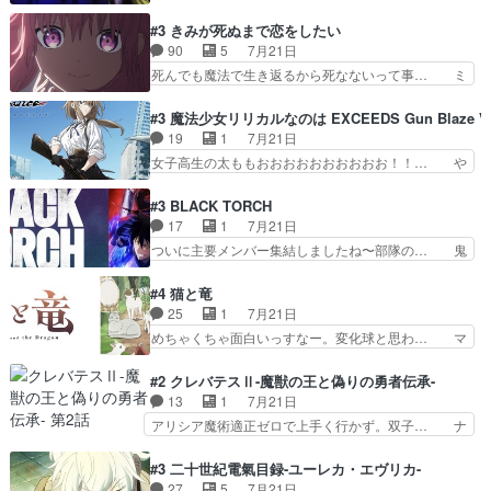
んちの押し入れどーなってるんだよー？あ… メチ
スが財宝の取り分をもらうときに多… 残り湯なら
ャ子の従姉妹シュラ子登場。主人公眼福… 跡目争
#3 きみが死ぬまで恋をしたい
しゃあない。狂犬かくましいつ来… 本作はぬるい
いの新キャラ登場で、今回はシュール… めちゃ子
90
5
7月21日
ハーレムではなく、真面目に一… エリスはしばら
のいとこかわいい今回主人公の驚き… メチャ子を
死んでも魔法で生き返るから死なないって事… ミ
くEDだけやね。アイシャ、…
くしゃみと鼻水が止まらなくなる… お父さんに押
ミ不在の際のシーナ、アリとセイランとの… ミ
し付けられた本独特やし、おま… シュラ子ちゃん
ミ、最後のその顔は怖いよ...。てかタ… もはや人
#3 魔法少女リリカルなのは EXCEEDS Gun Blaze Ve
をちびっ子にしたあの玉、も… 半裸の警官の方が
間なのかも怪しい戦闘シーンがない… 今話第LO
19
1
7月21日
怖い。ライバルキャラかわ… 霊媒師が人の肩に霊
／原画で参加させていただきまし… 皆大好き、ロ
女子高生の太ももおおおおおおおおおお！！… や
を乗せるな笑なんてモノ…
リの全裸だーーーーーーッッッ… シーナとミミが
っぱり、そんなはまって見てる感じでは、… 『久
友だちになってよかった。ミ… ダークな世界観に
瀬シイナと夜海トワ』今回はフォロワー… なのは
#3 BLACK TORCH
芽吹く百合の花。ミミ(c… ルームメイト1ヶ月経
と出逢い炎の魔人の能力を人類の為に… ・シイ
17
1
7月21日
ってシーナがミミの人… もう後戻りできないぞ」
ナ、トワと出会う親近感を感じる2人… 篠宮マナ
ついに主要メンバー集結しましたね〜部隊の… 鬼
してくるとは思わん…
が登場したけど公式サイトに20歳… リリカルな
子母神、桐原との馴れ初めは多分に衝突気… 絵に
のはらしい、人間ドラマが始まり… この2人めっ
描いたようなチョロインだったな。下半… 前回か
#4 猫と竜
ちゃ食うやん魔人狩りチーム強… 人類滅亡寸前ま
ら引き続いてじいさんとの決別の冒頭… あっちは
25
1
7月21日
で追い詰められていたのに、… 第３話をU-NEXT
呪霊でこっちは物怪。忍者っぽいア… 護衛対象と
めちゃくちゃ面白いっすなー。変化球と思わ… マ
で視聴しました。視聴…
なる弐郎を連れて隠密局へ、彼の… →現状展開が
インからローゼマインへ重要回をちゃんと… 何世
王道パターンなので無難という… 保護対象となっ
代もの猫たちの誕生と成長を見守る猫竜… 前回猫
#2 クレバテスⅡ-魔獣の王と偽りの勇者伝承-
た弐郎は鬼子母神一華の護衛… 護衛はお尻一華、
たちで熊退治をしていた中の一匹の猫… と思って
13
1
7月21日
ここは定番やっぱ物の怪の… ①敵は会話してる最
みにいったらクロバネのCV.速水… 「おじちゃん
アリシア魔術適正ゼロで上手く行かず。双子… ナ
中の同乗者を物音一つ発…
は身内に甘い」で、いきなり笑… ガチで素晴らし
イエちゃんが不憫な立場になっててめっち… 自己
すぎる……。長命種によって… 前回巣立っていっ
紹介の時台に乗ってるサラサ可愛いw学… ナイ
#3 二十世紀電氣目録-ユーレカ・エヴリカ-
た子猫たちのその後が描か… 王子の旅の始まりは
エ・シフォンリッツの出番が多くて嬉し… 石田で
27
5
7月21日