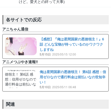
けど。愛犬との絆って大事)
各サイトでの反応
アニちゃん通信
【感想】『俺は星間国家の悪徳領主！』6
話 どんな宝物が待っているのかワクワク
しますね
5月15日
2025/05/15 12:00
アニメつぶやき速報‼︎
俺は星間国家の悪徳領主！ 第6話 感想：信
用ゼロなので通行料金は前払いなの世知辛
い！
5月10日
2025/05/11 06:48
関連