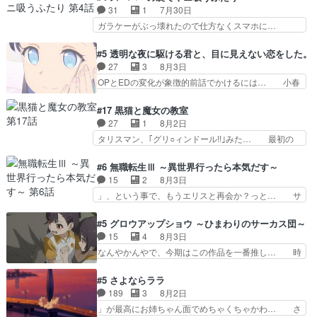
めに東京へ!/でも観光よ… 旅の支度全部やってく
ありがとうございました見るたびに切… 誰かと思
31
1
7月30日
れる先輩、なんだかん… 第５話をｄアニメストア
ったらちゅー先輩か。しれっと相方… 第５話感
ガラケーがぶっ壊れたので仕方なくスマホに…
で視聴しました。視…
想：コ□した相手にも家族や…､戦… つらい回
佐々木さんとは同い年くらいに思ってたけど… や
だ……つらすぎる……。エスタ先輩… 今週のシー
はり出オチ感が否めず、エピソードの打率… 田山
#5 透明な夜に駆ける君と、目に見えない恋をした。
ナとミミも可愛かった2人の関係… 確かに相手に
さんが佐々木さんに沼っていく…こんな… 佐々木
27
3
8月3日
も家族や大切な人はいるけど、… 白シャツが作業
さん、腕フェチなんですね笑最近まじ… 佐々木が
OPとEDの変化が象徴的前話でかけるには… 小春
着みたいなもんなんですかね…
ガラケーからスマホに変えるって、… もうドラマ
の透明なモヤのかかった世界。どんな女… そう
版孤独のグルメファンコンテンツ… 「お腹冷えち
か、こんな風に見えてるのかぁ。かける… 完全な
#17 黒猫と魔女の教室
ゃわない？佐々木さんの優しさ… 先行で見た時よ
両片思いになりましたねぇ…OPとE… 余計な物
27
1
8月2日
り2人のやり取りに癒しを感… ABEMA版の7〜8
は描かず白く靄がかった小春ちゃん… 光も感じな
タリスマン、｢グリ○ィンドール!!｣みた… 最初の
話佐々木が実年齢以上…
い完全な盲目なんやね…おめかし… 母役に能登さ
障害ゴーレムを全員で力を合わせて倒… アリアは
んって禁じ手使ってきたー！E… 今回は小春視点
ホントスピカが大好きだよね。ツン… 一等級ポテ
#6 無職転生Ⅲ ～異世界行ったら本気だす～
も描かれていて良かった本当… 股に海豚を挟み水
ンシャルのアリアちゃん可愛くて… そういや、ア
15
2
8月3日
上バスでの会話を反芻…恋… OPEDとも無人バー
リアは能力は最上級のくせに、… とうとうアリア
」、という事で、もうエリスと再会か？っと… サ
ジョンから主人公２人…
と直接競う場がきたこれまで… 毎度ながらのスピ
ラの再登場によってルーデウスの成長が確… 人間
カの顔面芸推しのハナちゃ… クソレビュータリス
関係の清算が粛々と進められているサラ… サラと
#5 グロウアップショウ ～ひまわりのサーカス団～
マン趣味ダダ漏れで好き… 期末試験が始まろうと
の関係に対して完全に「昔の女」とし… ルーシー
15
4
8月3日
しておりスピカは対策… 能力鑑定胸像タリスマン
にデレるルディが完全に親バカで微… サラとは会
なんやかんやで、今期はこの作品を一番推し… 時
氏容姿も評価してし…
ってほしいちゃんとした別れ方し… サラは未練0
給50円じゃ借金は減らない(^_^;サ… 葵ちゃん可
だと言っていたけど人の気持ち… 実は結構好きな
愛すぎるな楠木ともりちゃんのね… デフォルメさ
#5 さよならララ
キャラモヤモヤする別れ方だ… 役で出演させてい
れた表情が特に多かったのが印… 葵＆茜の回も良
189
3
8月2日
ただきました！よろしくお… 毎クールメインヒロ
きでした。あの証拠写真、ひ… 互いが互いのこと
」が最高にお姉ちゃん面でめちゃくちゃかわ… さ
インを好きになっちゃう…
を想っているのにすれ違っ… 第５話をｄアニメス