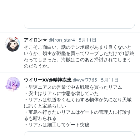
アイロン☆
Iron_star4
5月11日
そこそこ面白い。話のテンポ感があまり良くないと
いうか、領主が戦艦を買ってワープしただけで1話終
わってしまった。海賊はこのあと掃討されてしまう
のだろうか。
ウイリーXV@精神疾患
vvvf7765
5月11日
・早速ニアスの営業で中古戦艦を買ったリアム
・安士はリアムに憎悪を増していた
・リアムは軌道をくねくねする物体が気になり天城
に訊くと宝島らしい
・宝島へ行きたいリアムはゲートの管理人に打珍す
るも断わられる
・リアムは細工してゲート突破