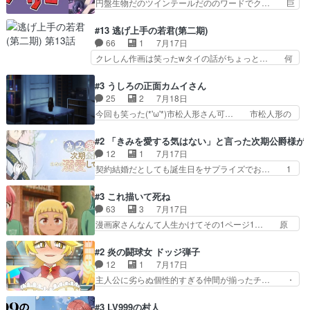
円盤生物だのツインテールだののワードでク… 巨
ーモア全開爆笑シーンが普…
がモンゴルの暮らしに慣れていく… 「肉の味を
大化した後に川へ入って小さく戻る。川に… 毎回
『血抜きしてあるからおいしい』… オープニング
クロたんのちょっとしたサービスカット… 面白い
#13 逃げ上手の若君(第二期)
になんか既視感を覚えるけどな… ソルコクタニが
設定の作品だね。夢の国デート回は怪… 結構評判
66
1
7月17日
憎むべき人であり、かつての… ラストの展開でぞ
になってたので見てみたけど、評判… 今時初デー
クレしん作画は笑ったwタイの話がちょっと… 何
くっとした。そういう方向…
トでそのチョイスは一発アウトだ… 結構、少女マ
で随所に実写入れるの？あと敵の顔芸は頼… 実写
ンガ的にシリアスな展開なのだ… 遊園地デート、
の講談から始まり途中も実写演出入った… 相変わ
#3 うしろの正面カムイさん
お互いの誤解が解けてよかっ… 円盤購入を検討し
らずコミカルなKAMAKURA良く… 動画検査させ
25
2
7月18日
始めるくらい最高だったな… 1人のjkとして普通
ていただきました！待ちに待っ… 1期目の導入も
今回も笑った(*'ω'*)市松人形さん可… 市松人形の
に生きたいのにそれを…
だけれどもぉ2期目の導入も… 観てたらいつの間
お市ちゃん登場。普通に昇天させ… 90年代の氏
にか終わってたwそれにし… Aパートでは逃若
の仕事を思わせるケレン味作画… あいかわらず杉
#2 「きみを愛する気はない」と言った次期公爵様が
党、Bパートでは庇番衆。… 故郷は遠きにありて
田さんのアドリブっぽいなに… ギャグもいいし作
12
1
7月17日
思ふものそれは時行の鎌… というただの日常回か
画も綺麗このシーンは原作… 呪いの人形は仲間に
契約結婚だとしても誕生日をサプライズでお… 1
と思いきや、そこから…
なるの怪奇組とのネタ被… 呪いの人形、人形相手
話目のキラキラなユリウス様にそう言えば… いろ
に除霊出来るん？。w… ショートアニメならでは
いろあったんだな。奥様の心が彼の心を… 政略結
#3 これ描いて死ね
のテンポの良さが光… 呪いの人形ドジっ子すぎる
婚による妬みから色んな嫌がらせを受… 【今夜の
63
3
7月17日
しかも仲間になる… 呪いの人形がビビっとるぞ。
アニメAは…】前向き没落令嬢×こ… マウントに
漫画家さんなんて人生かけてその1ページ1… 原
今回あんまりエ…
気付かない素直な主人公大丈夫か… もうユリウス
作も読み始めたらアニメでの物語の再構築… 前向
の保護者みたい笑マウントに全… 次期公爵夫人が
きで真っ直ぐな主人公と、拗らせに拗ら… にて、
#2 炎の闘球女 ドッジ弾子
それでいいのか？と思わない… 貴族は階級社会で
落語部長役で出演させていただきまし… すげえお
12
1
7月17日
大変だ。や、やはり同性に… 第２話をU-NEXTで
もしろかった。アバンの諸星大二郎… ◤￣￣￣￣
主人公に劣らぬ個性的すぎる仲間が揃ったチ… ・
視聴しました。視聴…
￣￣￣￣￣￣￣￣￣￣名場面アイ… メンバーと部
ショッピングモールでドッジボールするな… 颯爽
室をどうにかする為に動く安海… ウケるために色
登場!因縁のライバル!善の立ち位置で… しょーも
#3 LV999の村人