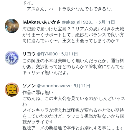
ドイ。
ニアスさん、ハニトラ以外なんでもできるな。
iAiAkasいあいかさ
akas_ai19281118
5月11日
海賊船で見つけた宝島？？リアムの思い付きを天城
がうまーくサポートして、絶妙なバランスで良い方
向に進んでいく〜。王女と出会ってしまうのか？
リヨウ
FJYN000
5月11日
この師匠の不幸は美味しく無いんだったか。通行料
かあ。交渉術ってほどのもんか？管制室になんでセ
キュリティ無いんだよ。
ソノン
sononheaview
5月11日
作品に罪は無い
ごめんね、この主人公を見ているのが しんどいッス
わ
メインキャラが増えれば印象が変わるかと淡い期待
をしていたのだけど、ツッコミ担当が居ないから視
聴がツライです
視聴アニメの断捨離で本作とお別れする事にします