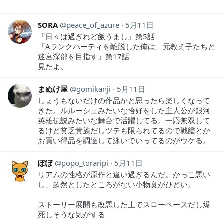
SORA
peace_of_azure
5月11日
『日々は過ぎれど飯うまし』第5話
『Aランクパーティを離脱した俺は、元教え子たちと
迷宮深部を目指す』第17話
見たよ。
まぬけ屋
gomikanji
5月11日
しょうもないだけの作品かと思ったら楽しくなって
きた。ルルーシュみたいな恰好をした主人公が銀河
英雄伝説みたいな舞台で活躍してる。一応無双して
るけど貧乏貴族だしツテも限られてるので戦艦とか
お買い得品を調達して泳いでいってるのがウケる。
ぽぽ
popo_toraripi
5月11日
リアムの性格が原作と違い過ぎるんだ。かっこ悪い
し、超然としたところがない小物臭がひどい。
ストーリー展開も改悪した上でスローペースだし爆
死しそうな気がする