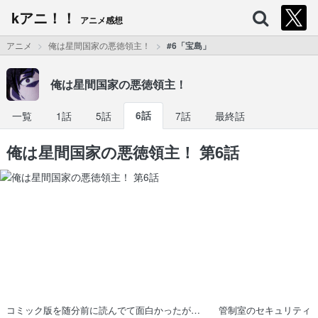
kアニ！！
アニメ感想
アニメ
俺は星間国家の悪徳領主！
#6「宝島」
俺は星間国家の悪徳領主！
一覧
1話
5話
6話
7話
最終話
俺は星間国家の悪徳領主！ 第6話
コミック版を随分前に読んでて面白かったが… 管制室のセキュリティ