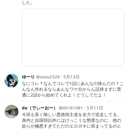
した。
ゆーり
suou2326
5月13日
なにコレ？なんでコレで1話にあんなの挟んだの？こ
んなん作れるならあんなワケ分からん話挟まずに普
通に2話から始めてくれよ！どうしてだよ！
do（でぃーおー）
00181981
5月11日
今回も長く険しい悪徳領主道を全力で逆走してる。
身内と自国領以外にはけっこうな態度なのに、他の
奴らが極悪すぎてただのエロガキに収まってるのヒ