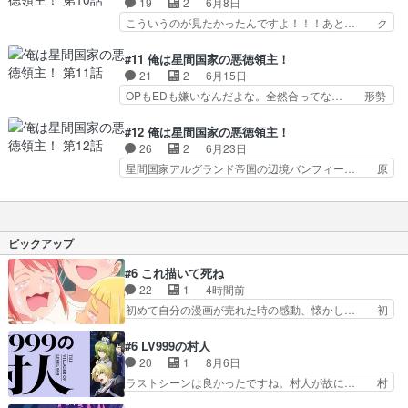
19
2
6月8日
てようとするけどなかなか… 上田麗奈冷静すぎて
かスナック日笠が綺麗になっとる… やっぱりモブ
こういうのが見たかったんですよ！！！あと… ク
わろた。悪徳領主がコン…
キャラが渋いのだが…建設中の… 『日々は過ぎれ
リスティアナが前線に復帰したｗ天城がた… 一生
ど飯うまし』第8話『Aラン… 今や悪徳ではな
懸命節約した前2話の成果で十分に予算… とんで
#11 俺は星間国家の悪徳領主！
く、名君と呼ばれているリア… ・案内人はリアム
もなく激アツすぎた。宇宙空間の艦隊… いやぁ盛
21
2
6月15日
の出世を見て嫉妬が募るば… 案内人、そんな直接
り上がりましたね、やっぱりアニメ… リアムく
OPもEDも嫌いなんだよな。全然合ってな… 形勢
的なことでいいのか？貧…
ん、楽しそうだなー。少しでも犠牲… いつもの不
逆転とリアムの先行に合わせての攻撃。… ホント
幸な前振りが不幸ではないだと…… とても良い領
に大森英敏さんメカ作画監督で参加し… いよいよ
#12 俺は星間国家の悪徳領主！
主ぷりであった。『あたしは星… 銀河英雄伝説は
ゴアズ討伐だけどなんか拍子抜けす… 』が意外と
26
2
6月23日
じまた。ロボ戦闘もうちょい… 『日々は過ぎれど
面白かったな。まだ終わってない… リアムのチー
星間国家アルグランド帝国の辺境バンフィー… 原
飯うまし』第9話『Aラン…
トっぷりが堪能できて最高やこ… 不憫なリアムく
作小説とはちょっとストーリーの流れが違… 天城
ん楽しそうだ。イカれ王女に… クリスティアナさ
が正妻すぎるけど、クリスティアナもニ… これか
ん壊れちゃったか。ギャグ… 海賊との戦闘は今回
らもずっと一緒だよーー！まさに泣け… こちらも
で終わりでしょうか。嫌… 『日々は過ぎれど飯う
絵を描いたり作業しながら観るのに… 死んでSF
ピックアップ
まし』第10話『Aラ…
世界に異世界転生、SF大好き漫… 海賊退治で財
宝を得たリアム。それを知り、… ガンダム＋銀河
#6 これ描いて死ね
英雄伝説なロボット＆戦艦隊… 最終話にまたクズ
22
1
4時間前
親が出てきたよ。犬は結局… 安定の低空飛行で無
初めて自分の漫画が売れた時の感動、懐かし… 初
事フィニッシュ。この枠…
めて本が売れた喜びように貰い泣き。隣の… コミ
ティア開幕前でひちしきり受ける^^先…
#6 LV999の村人
「SEDESUのコミPo!日記」#496… 情熱の結晶が
20
1
8月6日
受け入れられる時。望外の喜び… てっしーの過去
ラストシーンは良かったですね。村人が故に… 村
が入るからより一層感動する… てっしーの過去が
人のレベル上げは鬼モードフィンガーシリ… アリ
入るからより一層感動する… てっしーの過去が入