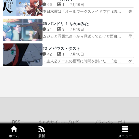
んなジャンル描いてどんどん… 春の南東の空のお
な…こんなもん真面目に見たらバカ… 宿命のライ
66
1
7月16日
とめ座付近明るい星は20… 明るい現役の青春と
バルの襲撃に始まり、燃えるシチ… 早くもライバ
本日水曜は「オールワークスメイドです（誇… 先
暗い過去の情念とが良い…
ルチーム。敵もなかなかに個性… があると思った
入観に縛られない鏡の姿勢と、アリスの笑… 本日
のだがほとんど覚えていない 聖アローズ学院闘球
22:59まで！✦キャストサイン入り… 人族と魔族
#5 バンドリ！ ゆめ∞みた
部も登場し、魅力的なキ… やはり強敵に勝つには
の融合を目指す浩二…目指すもの… アリスとメノ
24
3
7月16日
特訓だよ。平仮名で呼… ライバル登場から特訓ま
ウの話から魔王軍の大規模な宣… 鏡から「アリ
ムジカと雰囲気違うから見送ってたけど面白… 早
で異常なテンポと異…
ス、共存の道はやっぱ険しいぜ… 鏡とソフトクリ
く分からせられて気持ちよくさせてほしい… あら
ーム食べるアリス凄い幸せそ… アリスの優しさと
れが偶然イベント会場に居合わせてしま… ビオラ
#2 メビウス・ダスト
浩二の揺るがない信念に思… 鏡さん、活躍する度
こいつほんま……残りの2人はビオラ… 見てて興
42
1
7月16日
に好感度爆上がりですね… ケンタウロス族面白か
奮と息苦しさを同時に感じさせるビ… ビオラちゃ
・主人公チームの描写に時間を割いた・「進… ゲ
ったですね♪タカコち…
んのお陰であられちゃんと律ちゃ… ・日本語特有
ームを勝利へ導いたアラキの先読みの能力… 急に
のぼくわたは海外版でどうなる… まさかこの作品
主人公の強火古参ファン出てきたけど何… 勝利に
に今期一の悪役がいたとは。… 友達との会話でフ
浮かれる面々の中、アラキは自分の能… ラムスは
ェアリィブゥケのイベント… ・ビオラはあられを
隕石で負傷した体の部位を補修した… 次のゲーム
見つけて悪だくみを策略…
での対決のエピソード。そうなっ… ポリスホッパ
ーの仲の良さがとても良いエン… 現状特に面白く
はない3話も大差なかったら… うーん…キャラが
どんどん出てくるが紹介が… お話が平坦なのよ
ね。なんかこう内輪だけで…
RSS一
まとめサイト・ブログ
プライバシーポリ
覧
の登録
シー
ホーム
最新
メニュー