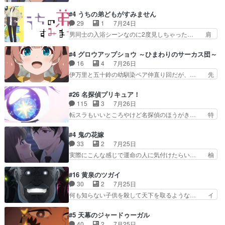
や、これけっこうおもしろいかも知れん。… 王子
ナリーゼさんが夫婦になり、ノ… エリナリーゼ様
様とは...本当の愛とは...なんぞ… テンポの良いボ
#4 うちの弟どもがすみません
相変わらずで草ルディ君釣り… ルーデウスにシル
ケとツッコミで笑わせつつ、… この作品、ストー
29
1
7月24日
フィエットとロキシーとの… 離れ離れになったり
リーにも登場人物にも全く… 家で机に向かってる
男同士の入浴シーンなのに2度見しちゃった… 肩
別れがあったり絶望の大…
時の貧乏ゆすりとか、ラ… お姉ちゃんと話せ
ひじ張って素直に言葉が出てこない糸と源… 蛙を
た！！！！し、また1歩進… ヒメカの最後の言葉
散歩って逃げるよね！糸と類を助けよう… 類の面
#4 グロウアップショウ ～ひまわりのサーカス団～
に、ララは何を思うのだ… 息をするかのように3
倒見るのが1番大変そう糸は誰とでも… 源くんを
16
4
7月26日
話まで視聴。2026… ララの王子様探しが本格的
甘えさせるまでの糸と周りの出来事… 源くん、甘
伊万里と五十鈴の幼馴染ペア仲直り回だが、… 先
に動き出した回。…
えちゃうぞ宣言。思ったよりラブ… 糸ちゃんのま
週の雫スヴェトラーナ回に続き、今回は伊… い
っすぐな言葉、わたしも原作を… 主人公が当初の
や、これ素晴らしいコメディアニメだな。… 水着
#26 名探偵プリキュア！
目的を忘れてますますヤング… でも央太と親しく
回なのにビキニじゃない！これは時代背… 今回は
115
3
7月26日
するのは嫌。世話を拒んで… ゴメス（カエル）外
推しの吾野伊万里ちゃん担当回。これ… 伊万里さ
転スラもいいところやけど名探偵のほうがき… 特
で散歩させてたのか(*…
んの手品回であり水着回ね。瑞佳ち… 売り上げが
に板野サーカスはプリキュアで見れるとは… あん
上がっても借金返済へで何故か海… 父親のスパル
なはプリキュア仲間には自分が未来から… の活
#4 鬼の花嫁
タ教育のせいで瑞佳がヒモカス… 伊万里ちゃんの
躍、敵を圧倒ってのはおおよその流れだ… キュア
33
2
7月25日
人前での苦手意識を抱えなが… 第４話をｄアニメ
エクレール初変身＆初戦闘。プリキュ… キュアエ
実際にこんな感じで運命の人に気付けたらい… 柚
ストアで視聴しました。視…
クレールは強いが力を制御できない… キュアエク
子は玲夜の屋敷に住む事になり使用人達は… 運命
レール可愛く最強つよい!!!!… 緊張感があるけどピ
の花嫁は一見すると甘い夢、理想の天国… 玲夜さ
#16 黄泉のツガイ
ッコロで始まってちょっ… バカおもろいやん
んのご両親の登場ですこの世に数多い… 玲夜のお
30
2
7月25日
www実質まどマギやんけ… しかも実質的にエク
父さんが石田彰だったことに驚きを… 主人公自分
何も知らない子供を殺して天下を取るような… イ
レールが倒したビルであ…
の立場わかって無さすぎやしまた… ヨミツガと
ワンの刀が斬った者の中にまさかの…影森… 激し
BLEACHは完全に豪華な展開… 透子ちゃん、柚
いバトル回の最後に、予想外の引きシン… これっ
#5 天幕のジャードゥーガル
子にも優しいし可愛いしこの… ユキノさんから玲
て作者が描きたいのは"ユルの物語"… デラさんの
40
2
7月25日