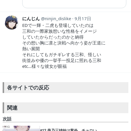
にんじん
ninjin_dislike
9月17日
EDで一輝・二虎も登場していたのは
三和の一際家族想いな性格をイメージ
していたからだったのかと納得
その想い胸に凛と決戦へ向かう姿が王道に
熱い展開
それにしてもガチギレする三和、怪しい
街並みや優の一挙手一投足に照れる三和
etc…様々な彼女が眼福
各サイトでの反応
関連
次話
#12 帝乃三姉妹は案外、チョロい。