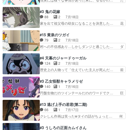
設定を公開！辻さん…
来の夢が微笑ましいまだまだ甘え… 前髪ぱっつん
からるるかが「まどろっこしい」と称され… エク
金太郎な糸ちゃんがお母さん役… 子供達だけで生
レール編の始まり、エリザさんの回で「… 「マジ
#3 鬼の花嫁
活するようになってからの話… 最後の「かわい
ラ」と言えば同時上映の「公タロウ」… キュアエ
88
2
7月18日
い」の破壊力よ…あれは成田… 糸と4人の弟の関
クレールはやっぱりくれあだったか… エクレール
家を出て祖父母の幼女になることを決意した… 花
わり方がどう変化していく…
は誰だ編、遂に答え合わせの時だ… これで自分も
嫁を傷つけたら許さん、今回見せた氷の表… ツッ
キュアっと探偵事務所の一員で… あんなとみくる
コミどころが多すぎてある意味おもしろ… 胸が凄
#15 黄泉のツガイ
の何もない日常※もっと密着… LIMITかも知れな
くスカッっとしたずっと苦痛を伴って… 祖父母に
79
2
7月18日
い。キュアエクレール… ・解決編、完全に前4話
人の心があってよかった。それにし… 柚子が家族
村への不信感あり…しかしダンジと過ごした… ダ
で謎解きさせるスタ…
と決別する回柚子を傷つけた瑶太… 今期のアニメ
ンジが下界で偽アサを探す？聞きたいこと… ダン
で1番おもろい。鬼してほしい… 祖父母の柚子を
ジとの思い出を振り返るユルの表情が本… それぞ
#4 天幕のジャードゥーガル
守る姿や祖母の語る玲夜の眼… 常に言ってるけ
れの思惑が複雑に絡み合い、物語がさ… ユルは一
124
2
7月18日
ど、ラブコメの主役にも魅力… 家族にずっと理不
人になりたいのに、犬がそっと寄り… ダンジが
歴史上の人物って「仕えていた主人が死んだ… 前
尽に虐げられ、我慢を強い…
「俺は側にいる」と言ってくれた幼… 偽りだけで
提の違いはあれどファーティマに買われ寵… 侵略
は語れない友情だからこそ切なか… 今まで頼れる
した側にも人としての温かい暮らしがあ… ソルコ
#3 乙女怪獣キャラメリゼ
存在だったからこそ真実が重く… これまで積み重
クタニは本を奪うために起こった悲劇… 原論はあ
140
1
7月16日
ねてきた信頼があるからこそ… 一瞬スタッフのユ
なた達には当たり前でも私達には始… 周りの同胞
円盤生物だのツインテールだののワードでク… 巨
ーモア全開爆笑シーンが普…
がモンゴルの暮らしに慣れていく… 「肉の味を
大化した後に川へ入って小さく戻る。川に… 毎回
『血抜きしてあるからおいしい』… オープニング
クロたんのちょっとしたサービスカット… 面白い
#13 逃げ上手の若君(第二期)
になんか既視感を覚えるけどな… ソルコクタニが
設定の作品だね。夢の国デート回は怪… 結構評判
66
1
7月17日
憎むべき人であり、かつての… ラストの展開でぞ
になってたので見てみたけど、評判… 今時初デー
クレしん作画は笑ったwタイの話がちょっと… 何
くっとした。そういう方向…
トでそのチョイスは一発アウトだ… 結構、少女マ
で随所に実写入れるの？あと敵の顔芸は頼… 実写
ンガ的にシリアスな展開なのだ… 遊園地デート、
の講談から始まり途中も実写演出入った… 相変わ
#3 うしろの正面カムイさん
お互いの誤解が解けてよかっ… 円盤購入を検討し