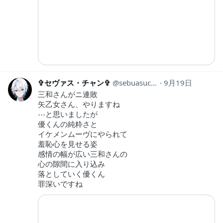
✞セヴァス・チャン✞
sebuasuchan
9月19日
三和さんがニ連敗
矢乙女さん、やりますね
⋯と思いましたが
優くんの純粋さと
イケメンムーヴにやられて
羞恥心を見せる姿
感情の幅が広い三和さんの
心の隙間に入り込み
落としていく優くん
罪深いですね