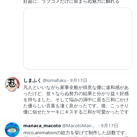
好篇に、ラブコメだけに留まらぬ魅力に触れる
しまふく
simafuku
9月17日
凡人といいながら家事全般が得意な優に違和感があ
ったけど、並々ならぬ努力の結果と分かり益々好感
を持ちました。そして悩みの渦中に居る三和にかけ
た優らしい言葉も凄く良かったです。後、こっそり
優に似せたケーキにキスする三和が可愛かったです
manaca_macoto
MacotoManaca3
9月17日
mico.animationの総力を挙げて制作した話数です。