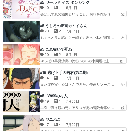
ラが悪魔すぎて気分が悪くなってきたこ… 声優ま
#5 ワールド イズ ダンシング
らっしゃるからかしらお顔が… 黒絵「怪獣に憧れ
とめました(７話まで)仲町あられ/… ビオラの策略
10
1
8月1日
るのはいいけど自分自身が… 素の自分はどちらな
がバッチリ嵌って最高wwwこ… 自信あれば評価
要は天才肌の餓鬼ということ。興味を惹かれ… 父
のかはまだ不明だが見せ…
なんて気にしないし、充実し… ・バーチャルだけ
の観阿弥と袂を分かった？鬼夜叉が田楽の… 猿楽
ど、みゅーたいぷ初ライブ… OPこんなんだっ
の鬼夜叉と田楽の増次郎。小さないざこ… 着眼点
#5 うしろの正面カムイさん
け？と思ったら歌唱シーン… の、らいぶシーン
は良くとも、先鋭的すぎるのか。芸能… 鬼夜叉は
23
2
7月31日
＿!!­­--­­--­… それだけでええやん！！しかし、ビオラ
石也と共に観世座をあとにし、三条… 観世座を離
ちょっと良い話かと一瞬でも思った私が間違… ろ
が仕…
れ、三条坊門御所で日々を送る鬼… 「お前(鬼夜
くろ首さんも油舐めてなかった？白雪碧さ… 今日
叉)が凄いのではなく客が凄い… 田楽と猿楽の獅
も1日お疲れ様でした～───昨晩～今… 幼女に拾
#5 これ描いて死ね
子舞勝負。鬼夜叉は猫の動き… 登場人物の我が強
われたお市ちゃんの恩返し。化け猫… 役にて出演
20
2
8月1日
い。新しい獅子舞に拘って… 第５話を
させていただきました。ジョアン… トイ・ストー
やっぱり早見沙織&水瀬いのりの中間層は上… あ
primevideoで視聴しまし…
リーみたいな始まり。流石に除… 猫相手になんで
れ光って漫研入ることになってたんだっけ… 登場
そんなに…と思ったらそうい… いつもと違って少
人物が増えてわいわいしたところが好き… 初コミ
#15 逃げ上手の若君(第二期)
し良い話化け猫は油が好物… 今回はあかやし1体
ティアで２０冊刷りは妥当だよね。俺… 藤森さん
34
1
7月31日
のみで15分。金持ちの… 今更だけど霊が性行為
のママ向けの漫画で、また涙腺が⋯… 〜漫画に
また突然実写をはさんできた。作画リソース… や
で祓えることは何とな…
「想い」をこめよう｣娘に漫画であ… 何回この作
るべきことが逃げる事と分かると水を得た… 30
品に泣かされるのだろう。光が藤… ホテル泊まっ
歳まで童貞だと魔法使いになれるという… こっち
#5 LV999の村人
てコミティアっていいなあ。同… コミティア参加
の諏訪の三大将もまたクセが強いw色… 頼重が完
19
1
7月30日
のしおりを徹夜で作る先生(… お母さん、娘にあ
全にブレーンだよね毎回敵キャラが… 弧次郎「欲
単身で戦う鏡の元にアリスが街の冒険者率い… 鏡
んな漫画描かれたら泣いち…
を我慢して強くなれるなら大飯食… 変化球な演出
浩二はゲーム世界に飲み込まれた転生者と… みん
も交えながらの状況説明が本当… LOで参加させ
なががんばってくれたアリスの父ちゃん… 成長限
#5 ヤニねこ
ていただきました！最終的に… この高らかなDT
界が999である村人と定めた上位存… 大規模バト
171
4
7月30日
宣言、合田一人に通じるも… この作品は近年稀に
ルシーンなのに会話してばっかり… やっぱり勇者
今回もいろいろ突っ込みどころある回だった… ヤ