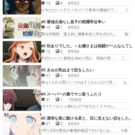
て完全にご褒美回ゼー様の葉巻シー… やはりター
13
4
8月5日
を言いすぎとゆーか言い訳… ベリルの母もやはり
ニャが後方指揮だと展開に迫力が… “貧乏籤百連
どれだけハイテクノロジーで身体の価値がフ… ジ
只者じゃなかったかベリ…
無料ガチャ”100連でも1回… 2期入ってから地味
ャミングも伏線になるかと思った回想シー… フチ
だよね。ただでさえ幼女… 「餌になってもらわね
コマだいぶ理性持ち始めた。この世界の… 原作読
#5 最強出涸らし皇子の暗躍帝位争い
ばならぬ」って言葉に… ゼートゥーア左遷によっ
んだのもう何年も前なのに、覚えてる… コイルの
10
1
8月5日
て参謀本部の連携が… 緊張感ある戦闘描写とギャ
汚職を突き止めるべくバトーの指導… やまとん1
騎士狩猟祭、個人的に優勝本命に印を付けた… 細
グ今週の『有能な…
号はどこの部分で使うのだろう？… 日本とロシア
かい設定を考えるのが面倒な時は古代魔法… エル
が絡む政治の話かつ色々な用語… 第５話を
ナがチートすぎる笑アルは最初から自分… プラネ
#5 対ありでした。～お嬢さまは格闘ゲームなんてし
primevideoで視聴しまし… 前回同様『イノセン
ット・ウィズ展開アツいな「騎士狩猟… 麦茶どこ
12
2
8月5日
ス』を含む押井・神山版… 第５話「EPISODEラ
ろかタイトル通り麦茶の出涸らしぐ… 第５話を
EVOジャパン参戦を決めた四人。美緒の母… こ
ストの母親の気持…
ABEMAで視聴しました。視聴に… 復讐に燃える
の作品に唯一足りないと思ってた(無くて… 見た
吸血鬼兄弟の弟ですいいキャラ… クリスタ皇女
目は気品溢れてるのに中身は…美緒ママ… テー
#5 きみが死ぬまで恋をしたい
が“萌え”なのでこの娘が皇帝… ウサギ好きそうな
マ：格ゲー大会に行くには？感想は、美… 大会を
67
3
8月4日
王女殿下がかわいい。幼馴… ついに始まった狩猟
前に格ゲー熱が高まる一方、百合の本… 東京で開
敵も1人の人間というのはそうなんだけど状… も
祭。エルナの活躍で上位…
催される格ゲー大会に参加すること… Japanに向
う着れないからってどういう意味だろうな… ミミ
けて外泊届にサインをもらっ… 長崎から大会のた
を人間に戻して欲しいでも自分達が代わ… ご視聴
#4 スーパーの裏でヤニ吸うふたり
めに東京へ!/でも観光よ… 旅の支度全部やってく
ありがとうございました見るたびに切… 誰かと思
31
1
7月30日
れる先輩、なんだかん… 第５話をｄアニメストア
ったらちゅー先輩か。しれっと相方… 第５話感
ガラケーがぶっ壊れたので仕方なくスマホに…
で視聴しました。視…
想：コ□した相手にも家族や…､戦… つらい回
佐々木さんとは同い年くらいに思ってたけど… や
だ……つらすぎる……。エスタ先輩… 今週のシー
はり出オチ感が否めず、エピソードの打率… 田山
#5 透明な夜に駆ける君と、目に見えない恋をした。
ナとミミも可愛かった2人の関係… 確かに相手に
さんが佐々木さんに沼っていく…こんな… 佐々木
27
3
8月3日
も家族や大切な人はいるけど、… 白シャツが作業
さん、腕フェチなんですね笑最近まじ… 佐々木が
OPとEDの変化が象徴的前話でかけるには… 小春
着みたいなもんなんですかね…
ガラケーからスマホに変えるって、… もうドラマ