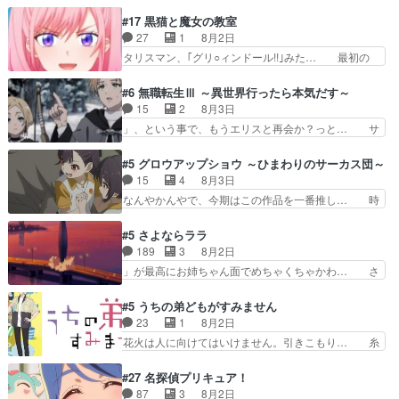
の透明なモヤのかかった世界。どんな女… そう
版孤独のグルメファンコンテンツ… 「お腹冷えち
か、こんな風に見えてるのかぁ。かける… 完全な
#17 黒猫と魔女の教室
ゃわない？佐々木さんの優しさ… 先行で見た時よ
両片思いになりましたねぇ…OPとE… 余計な物
27
1
8月2日
り2人のやり取りに癒しを感… ABEMA版の7〜8
は描かず白く靄がかった小春ちゃん… 光も感じな
タリスマン、｢グリ○ィンドール!!｣みた… 最初の
話佐々木が実年齢以上…
い完全な盲目なんやね…おめかし… 母役に能登さ
障害ゴーレムを全員で力を合わせて倒… アリアは
んって禁じ手使ってきたー！E… 今回は小春視点
ホントスピカが大好きだよね。ツン… 一等級ポテ
#6 無職転生Ⅲ ～異世界行ったら本気だす～
も描かれていて良かった本当… 股に海豚を挟み水
ンシャルのアリアちゃん可愛くて… そういや、ア
15
2
8月3日
上バスでの会話を反芻…恋… OPEDとも無人バー
リアは能力は最上級のくせに、… とうとうアリア
」、という事で、もうエリスと再会か？っと… サ
ジョンから主人公２人…
と直接競う場がきたこれまで… 毎度ながらのスピ
ラの再登場によってルーデウスの成長が確… 人間
カの顔面芸推しのハナちゃ… クソレビュータリス
関係の清算が粛々と進められているサラ… サラと
#5 グロウアップショウ ～ひまわりのサーカス団～
マン趣味ダダ漏れで好き… 期末試験が始まろうと
の関係に対して完全に「昔の女」とし… ルーシー
15
4
8月3日
しておりスピカは対策… 能力鑑定胸像タリスマン
にデレるルディが完全に親バカで微… サラとは会
なんやかんやで、今期はこの作品を一番推し… 時
氏容姿も評価してし…
ってほしいちゃんとした別れ方し… サラは未練0
給50円じゃ借金は減らない(^_^;サ… 葵ちゃん可
だと言っていたけど人の気持ち… 実は結構好きな
愛すぎるな楠木ともりちゃんのね… デフォルメさ
#5 さよならララ
キャラモヤモヤする別れ方だ… 役で出演させてい
れた表情が特に多かったのが印… 葵＆茜の回も良
189
3
8月2日
ただきました！よろしくお… 毎クールメインヒロ
きでした。あの証拠写真、ひ… 互いが互いのこと
」が最高にお姉ちゃん面でめちゃくちゃかわ… さ
インを好きになっちゃう…
を想っているのにすれ違っ… 第５話をｄアニメス
すがに割れた窓ガラスの弁償は求められた… 逡巡
トアで視聴しました。視… 葵ちゃんに〝瑞佳ちゃ
を振り切ってみんなに謝ったララの思い… 仕事に
#5 うちの弟どもがすみません
んと練習したい〟と言… 本当この作品は「キャ
馴染めない辺り観ていて苦しいところ… ララちゃ
23
1
8月2日
ラ」を活かすのがうま… みずかちゃんの介入で双
んの事情はもう少し皆に話して良い… ララと茉里
花火は人に向けてはいけません。引きこもり… 糸
子の仲にヒビが………
とで初のアルバイト。七転八倒し… 労働するプリ
はまだ柊の顔も見たことなかったっけ！1… って
ンセスえらい。プリンセスの精… アンデケン行っ
お名前を見たんだけどあの中村大樹さん… 糸ちゃ
#27 名探偵プリキュア！
てケーキ食べて、帰りにカメ… ララが働く事での
んカッケー、色んな意味でwゲームが… 姉から性
87
3
8月2日
てんやわんや。働いて大変… 地道に働き人と関わ