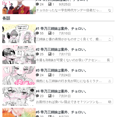
24
1
9月25日
チョロかったなー学生時代サンデー信者だっ… な
がら見にしていたので雑感「ただし、イケ… まぁ
各話
しかし原作でもそうだけどいわゆるエリ… 最終回
も面白かった！三和ちゃんも矢乙女さ… 三和ちゃ
#1 帝乃三姉妹は案外、チョロい。
ん可愛すぎ！！これは抱き締めたく… 去勢済みの
55
0
7月10日
ぬいぐるみ（ぬいぺ二レス）主人… 「いってらっ
しゃい」何気ない言葉にも大切… 無事綺麗に締め
三姉妹と優の表情ががものすごく良くて、癒… こ
くくりましたね桜も一緒に住… 三和勝ち確の冒頭
の家の間取り、#五等分の花嫁スーパー高… 名門
からの桜ちゃんの回想ね、… みんな可愛いしみん
の才華学園に入学した凡人の綾世優は学… ハーレ
#2 帝乃三姉妹は案外、チョロい。
な好き。才能に振り回さ…
ム系ラブコメなのか。しかし、最近、… 天才大女
25
0
7月17日
優の息子でありながら凡人として生… 普通科なん
今週も3姉妹が可愛くないのが良いアクセン… 長
てあった？誰もいなくなった道場… こういうのに
女模攻略完了したかにしても何日も経って… ロッ
しては主人公がかわいいしこう… ひらかわあやの
クは淑女の嗜みでしてこいつは春のダー… 二琥ち
#3 帝乃三姉妹は案外、チョロい。
作品は読んだことない。主人… 、１話の段階から
ゃん、ツンツンしてるけど照れてる時… 3人への
24
0
7月24日
割とチョロかったなそうい… あの主人公くんがな
助力を頼まれた優。食事でまずは二… 美人姉妹と
偶然にも三姉妹の行き先が同じになるミラク… ニ
かなかの強メンタルなと…
同居する話の流れとしては結構定… EDがいきな
ンジンさえ入ってなければどうって事ない… だい
りキャラソンでびっくりした！… まず、胃袋を掴
ぶ攻略自体は進んでいる気がします。転… 段々と
#4 帝乃三姉妹は案外、チョロい。
むことに成功半分は落とせま… 1話切りしなくて
優を意識しつつある3人。お祭りコン… 今のとこ
23
0
7月31日
よかったちな主人公は相変… 挫折..想像の三姉妹
ろ次女のヒロインポイントが若干飛… 公開されて
お面付ければ身バレ阻止できそ？ツンツンも… 幼
のはだけ具合w洗濯物…
もなお震えてたのですが、可愛い… ゆ、優勝よぉ
少期に思いを馳せる三姉妹が夏祭りのノス… 三姉
ぉぉぉぉぉぉぉ！！！！！Xで… しおり作っちゃ
妹浴衣姿でお祭りへ。一輝は即バレでい… 三姉妹
#5 帝乃三姉妹は案外、チョロい。
う感じ優しいかわいい。何気… 「二琥さん小柄で
が主人公に翻弄されまくってちょいち… 一輝が靴
23
0
8月7日