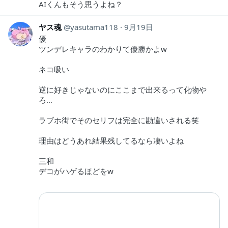
AIくんもそう思うよね？
ヤス魂
yasutama118
9月19日
優
ツンデレキャラのわかりて優勝かよw
ネコ吸い
逆に好きじゃないのにここまで出来るって化物や
ろ…
ラブホ街でそのセリフは完全に勘違いされる笑
理由はどうあれ結果残してるなら凄いよね
三和
デコがハゲるほどをw