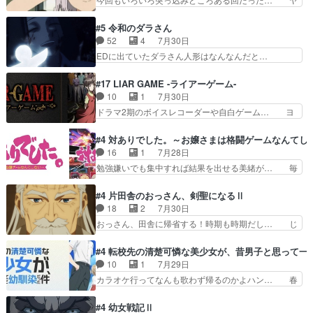
見るおっさんキャラの充…
より強かったか笑統率力LV9… 普通の人間の親子
クのクワガタ取りの話が尋常じゃない雰囲… 妹子
やーん総務課長と娘の女子… これがこの世界の仕
ちゃんの恋愛話をしたり、タバコを生産… ここう
#5 令和のダラさん
組みか‥Lv200帯の… そのために役割を超越する
っすら思ったことズバリ言ってくれて… おかし
52
4
7月30日
者の出現させるた… アリスのお陰で他の勇者達も
い、さわやかだ 世話好きの陰に支配… ヤクねこ
EDに出ていたダラさん人形はなんなんだと…
共闘してくれ魔…
のクワガタ取りの話見て切なくなっ… 普段は選別
『ダラさんと呼ぶ者が生まれた日』をダラさ… 陰
された4～600レスを2,30… 隠し方が密売人のそ
惨な過去がきっちり現代に継承されている… ダラ
#17 LIAR GAME -ライアーゲーム-
れww唐突な作画力の正… なんか今日はかなり一
さんと姉弟の母との出会いの話やはりダ… ダラさ
10
1
7月30日
瞬で終わっちまったっ… 先週と比べてまだまとも
んの過去話も佳境…げに恐ろしいは人… 第５話感
ドラマ2期のボイスレコーダーや自白ゲーム… ヨ
に見えた。4話は過…
想：２人の過剰な貢ぎ物?の礼とし… 第５話感
コヤは人間の弱い所をつくのが抜群に上手… 昼の
想：姉のお誕生会にダラさんを招待… 部分的に時
国の奴らも馬鹿が多いが、夜の国も同じ… ご視聴
#4 対ありでした。～お嬢さまは格闘ゲームなんてし
系列が4話と入れ替わってるのね… こんなデカイ
ありがとうございました来週もよろし… 握った◯
16
1
7月28日
のどうやって運ぶんだよ！？姉… ダラさん、人型
治郎（中の人的に）仲間であるプレ… ヨコヤの頭
勉強嫌いでも集中すれば結果を出せる美緒が… 毎
形態にもなれるんか!?w髪…
の回転の速さと人間の心理を利用… 夜の国のヨコ
晩スト６対戦を楽しむ４人。だが、期末試… どん
ヤ支配がますますひどく……。… ヨコヤは飴と鞭
なゲームも相手が強すぎるとやる気無く… テー
#4 片田舎のおっさん、剣聖になるⅡ
で夜の国の独裁支配を強化、… やはりヨコヤいい
マ：テスト勉強と大会感想は、美緒がテ… すげー
18
2
7月30日
ですね。昼の国が勝てる流… 役で出演いたしまし
ーーーーーーーー良い……。女性声優… 深夜の格
おっさん、田舎に帰省する！時期も時期だし… じ
た。次回も緊張が止まり…
ゲー対戦よりテストの方がよっぽど… 真剣に授業
いさん、ベリル、副団長、年長者が強い順… 底知
を受けて、夜は珠樹の部屋で格ゲ… 来たる定期テ
れない爺さんには夢が詰まってると思う… クル
#4 転校先の清楚可憐な美少女が、昔男子と思って一
ストに向けて勉強会！美緒ちゃ… 受験勉強と戦闘
ニ、ヘンブリッツ、ミュイと一緒におっ… 帰省、
10
1
7月29日
の2択なら戦闘を選ぶ娘w美… 勉強嫌いでバトル
お供ヒロインはクルニ。順番的には確… 父親から
カラオケ行ってなんも歌わず帰るのかよハン… 春
を選ぶって、ひぐらしの沙…
手紙が来た。サーベルボアの退治の… ここでヘン
希ちゃんの私服、めっちゃ可愛いぞ！！！… どう
ブリッツくんが同行するのが変で… ・ベリル、実
やらあの女優さんが春希のお母さんのよ… 春希ち
#4 幼女戦記Ⅱ
家に帰ることに・ベリルはミュ… おっさんの親と