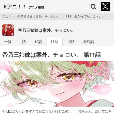
kアニ！！
アニメ感想
アニメ
帝乃三姉妹は案外、チョロい。
#11「わかってた、コト。」
帝乃三姉妹は案外、チョロい。
一覧
1話
10話
11話
12話
最終話
帝乃三姉妹は案外、チョロい。 第11話
今期は当たりが多すぎて目立たないけどこの… 桜ちゃん、言い方はキ